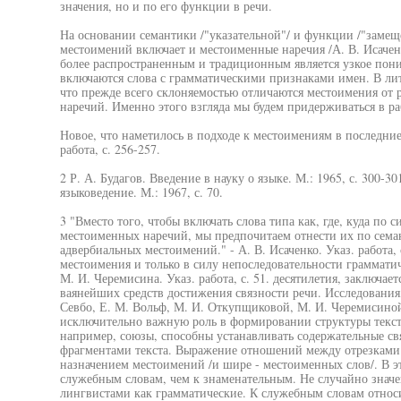
значения, но и по его функции в речи.
На основании семантики /"указательной"/ и функции /"замеще
местоимений включает и местоименные наречия /А. В. Исаченк
более распространенным и традиционным является узкое пони
включаются слова с грамматическими признаками имен. В лит
что прежде всего склоняемостью отличаются местоимения от р
наречий. Именно этого взгляда мы будем придерживаться в ра
Новое, что наметилось в подходе к местоимениям в последние 
работа, с. 256-257.
2 Р. А. Будагов. Введение в науку о языке. М.: 1965, с. 300-3
языковедение. М.: 1967, с. 70.
3 "Вместо того, чтобы включать слова типа как, где, куда по 
местоименных наречий, мы предпочитаем отнести их по сема
адвербиальных местоимений." - А. В. Исаченко. Указ. работа, 
местоимения и только в силу непоследовательности грамматич
М. И. Черемисина. Указ. работа, с. 51. десятилетия, заключает
ваянейших средств достижения связности речи. Исследования,
Севбо, Е. М. Вольф, М. И. Откупщиковой, М. И. Черемисиной
исключительно важную роль в формировании структуры текста
например, союзы, способны устанавливать содержательные св
фрагментами текста. Выражение отношений между отрезками 
назначением местоимений /и шире - местоименных слов/. В э
служебным словам, чем к знаменательным. Не случайно знач
лингвистами как грамматические. К служебным словам относ