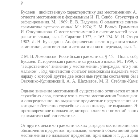
р
Буслаев ; двойственную характеристику дал местоимениям А
отнести местоимения к формальным И. П. Севбо. Структура св
реферирования. М.: 1969; Е. В. Падучева. О семантике синта
грамматике русского языка/. М.: 1974; Е. М. Вольф. Граммати
И. Откупщикова. О месте местоимений в системе частей речи 
развития языка, вып. I. Саратов: 1977, с. 163-174; М. И. Отку
1982; Л. Н. Кувалдина. Анафорические связи в русском язык
семиотики, лингвистики и автоматического перевода, вып. 2. М
2 М. В. Ломоносов. Российская грамматика, § 45. - Полн. собр. с
Буслаев. Историческая грамматика русского языка. М.: 1959, с.
"вещественное" значение у местоимений, утверждая, что у ни
мальное" . Ряд лингвистов считают возможным выделить мест
наряду с которой другие две основные группы составляли бы 
Овсянико-Куликовский, А. А. Шахматов, М. И. Стеблин-Каме
Однако значение местоимений существенно отличается от знач
служебных слов, потому что в тексте местоимения "замещают"
и опосредованно, но выражают предметные представления и п
которые собственно служебные слова никогда не выражают. Эт
противоречивое положение, которое класс местоимений заним
грамматической систематике.
От других лексико-грамматических разрядов местоимения от
обозначения предметов, признаков, явлений объективной дейс
местоимения не называют предметов, признаков и т. д., а ли