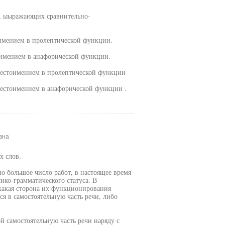
х, ыыражающих сравнительно-
оимением в пролептической функции.
оимением в анафорической функции.
 местоимением в пролептической функции
местоимением в анафорической функции .
вна
х слов.
о большое число работ, в настоящее время
сико-грамматического статуса. В
 какая сторона их функционирования
я в самостоятельную часть речи, либо
й самостоятельную часть речи наряду с