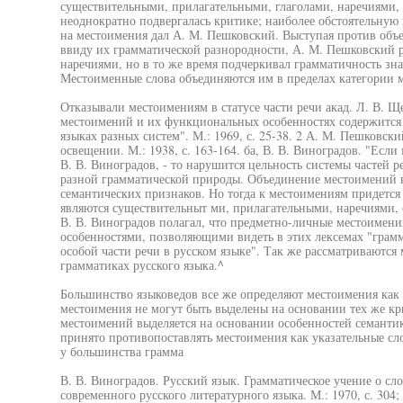
существительными, прилагательными, глаголами, наречиями, 
неоднократно подвергалась критике; наиболее обстоятельную 
на местоимения дал А. М. Пешковский. Выступая против объ
ввиду их грамматической разнородности, А. М. Пешковский 
наречиями, но в то же время подчеркивал грамматичность зн
Местоименные слова объединяются им в пределах категории 
Отказывали местоимениям в статусе части речи акад. Л. В. 
местоимений и их функциональных особенностях содержится 
языках разных систем". М.: 1969, с. 25-38. 2 А. М. Пешковск
освещении. М.: 1938, с. 163-164. ба, В. В. Виноградов. "Есл
В. В. Виноградов, - то нарушится цельность системы частей р
разной грамматической природы. Объединение местоимений в
семантических признаков. Но тогда к местоимениям придется 
являются существительныт ми, прилагательными, наречиями, 
В. В. Виноградов полагал, что предметно-личные местоимен
особенностями, позволяющими видеть в этих лексемах "грам
особой части речи в русском языке". Так же рассматриваются
грамматиках русского языка.^
Большинство языковедов все же определяют местоимения как о
местоимения не могут быть выделены на основании тех же кри
местоимений выделяется на основании особенностей семантик
принято противопоставлять местоимения как указательные сл
у большинства грамма
В. В. Виноградов. Русский язык. Грамматическое учение о слов
современного русского литературного языка. М.: 1970, с. 304; Р