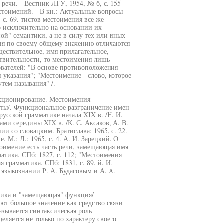
речи. - Вестник ЛГУ, 1954, № б, с. 155-
стоимений. - В кн.: Актуальные вопросы
 с. 69. тистов местоимения все же
о исключительно на основании их
ой" семантики, а не в силу тех или иных
ия по своему общему значению отличаются
ществительное, имя прилагательное,
ствительности, то местоимения лишь
ователей: "В основе противоположения
 указания"; "Местоимение - слово, которое
утем называния" /.
нкционирование. Местоимения
уты/. Функциональное разграничение имен
усской грамматике начала XIX в. /Н. И.
ами середины XIX в. /К. С. Аксаков, А. В.
ии со словацким. Братислава: 1965, с. 22.
 М.; Л.: 1965, с. 4. А. И. Зарецкий. О
тоимение есть часть речи, замещающая имя
матика. СПб: 1827, с. 112; "Местоимения
я грамматика. СПб: 1831, с. 89. й. И.
 языкознании Р. А. Будаговым и А. А.
тика и "замещающая" функция/
т большое значение как средство связи
зывается синтаксическая роль
еляется не только по характеру своего