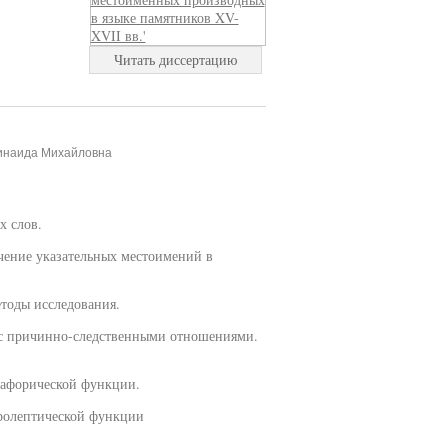
Читать диссертацию
Зинаида Михайловна
х слов.
зучение указательных местоимений в
етоды исследования.
 с причинно-следственными отношениями.
нафорической функции.
пролептической функции