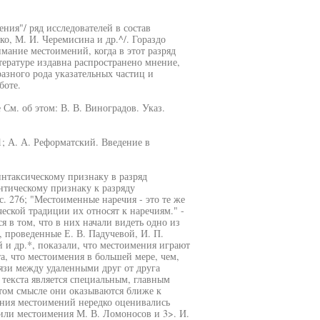
ния"/ ряд исследователей в состав
о, М. И. Черемисина и др.^/. Гораздо
мание местоимений, когда в этот разряд
ературе издавна распространено мнение,
азного рода указательных частиц и
боте.
См. об этом: В. В. Виноградов. Указ.
01; А. А. Реформатский. Введение в
синтаксическому признаку в разряд
нтическому признаку к разряду
с. 276; "Местоименные наречия - это те же
еской традиции их относят к наречиям." -
ся в том, что в них начали видеть одно из
 проведенные Е. В. Падучевой, И. П.
 и др.*, показали, что местоимения играют
, что местоимения в большей мере, чем,
язи между удаленными друг от друга
текста является специальным, главным
том смысле они оказываются ближе к
ения местоимений нередко оценивались
или местоимения М. В. Ломоносов и 3>. И.