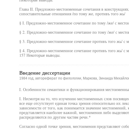
Глава II. Предложно-местоименные сочетания в конструкция
сопоставительные отношения /по тому же, противъ того жь/
§ I. Предложно-местоименное сочетание по тому /же/ с мест
§ 2. Предложно-местоименное сочетание по тому /же/ с мест
§ 3. Предложно-местоименное сочетание противъ того жь/ с
§ 4. Предложно-местоименное сочетание противъ того жь/ с 
157 Некоторые выводы.
Введение диссертации
1984 год, автореферат по филологии, Маркова, Зинаида Михайло
I. Особенности семантики и функционирования местоименны
I. Несмотря на то, что изучению местоименных слов посвящен
все еще отсутствует единая точка зрения относительно их лек
зависимости от того, как понимается значение местоимений,
представляется наиболее важной, местоимения либо выделяютс
распределяются по другим частям речи.*
Согласно одной точке зрения, местоимения представляют собо