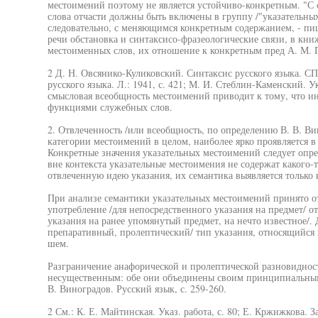
местоимений поэтому не является устойчиво-конкретным. "С
слова отчасти должны быть включены в группу /"указательн
следовательно, с меняющимся конкретным содержанием, - пиш
речи обстановка и синтаксисо-фразеологические связи, в кни
местоименных слов, их отношение к конкретным пред А. М. П
2 Д. Н. Овсянико-Куликовский. Синтаксис русского языка. СПб
русского языка. Л.: 1941, с. 421; М. И. Стеблин-Каменский. Ук
смысловая всеобщность местоимений приводит к тому, что и
функциями служебных слов.
2. Отвлеченность /или всеобщность, по определению В. В. Ви
категории местоимений в целом, наиболее ярко проявляется в
Конкретные значения указательных местоимений следует опре
вне контекста указательные местоимения не содержат какого-
отвлеченную идею указания, их семантика выявляется только в
При анализе семантики указательных местоимений принято от
употребление /для непосредственного указания на предмет/ о
указания на ранее упомянутый предмет, на нечто известное/.
препаративный, пролептический/ тип указания, относящийся к
шем.
Разграничение анафорической и пролептической разновидност
несущественным: обе они объединены своим принципиальным
В. Виноградов. Русский язык, с. 259-260.
2 См.: К. Е. Майтинская. Указ. работа, с. 80; Е. Кржижкова. 