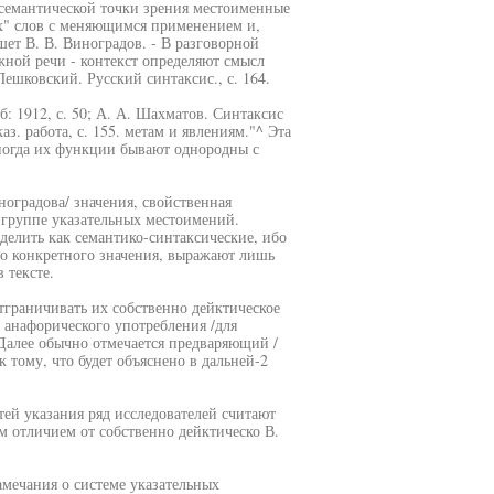
 семантической точки зрения местоименные
ых" слов с меняющимся применением и,
ет В. В. Виноградов. - В разговорной
жной речи - контекст определяют смысл
ешковский. Русский синтаксис., с. 164.
: 1912, с. 50; А. А. Шахматов. Синтаксис
аз. работа, с. 155. метам и явлениям."^ Эта
ногда их функции бывают однородны с
ноградова/ значения, свойственная
 группе указательных местоимений.
делить как семантико-синтаксические, ибо
то конкретного значения, выражают лишь
 тексте.
граничивать их собственно дейктическое
т анафорического употребления /для
 Далее обычно отмечается предваряющий /
 тому, что будет объяснено в дальней-2
ей указания ряд исследователей считают
 отличием от собственно дейктическо В.
Замечания о системе указательных