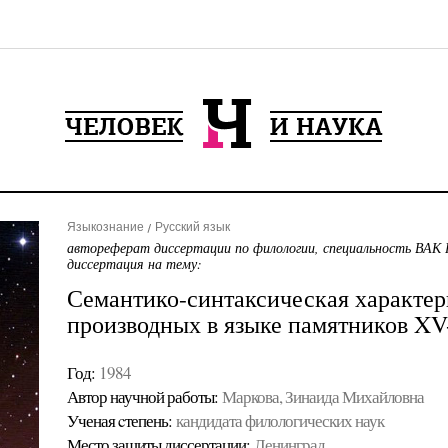
Языкознание
Русский язык
автореферат диссертации по филологии, специальность ВАК 
диссертация на тему:
Семантико-синтаксическая характе
производных в языке памятников XV-
Год:
1984
Автор научной работы:
Маркова, Зинаида Михайловна
Ученая cтепень:
кандидата филологических наук
Место защиты диссертации:
Ленинград