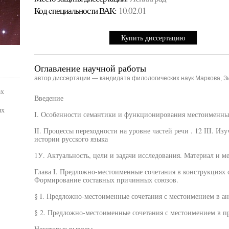
Код cпециальности ВАК:
10.02.01
Купить диссертацию
Оглавление научной работы
автор диссертации — кандидата филологических наук Маркова, 
ах
Введение
ых
I. Особенности семантики и функционирования местоименны
II. Процессы переходности на уровне частей речи . 12 III. И
истории русского языка
1У. Актуальность, цели и задачи исследования. Материал и м
Глава I. Предложно-местоименные сочетания в конструкциях
Формирование составных причинных союзов.
§ I. Предложно-местоименные сочетания с местоимением в а
§ 2. Предложно-местоименные сочетания с местоимением в 
Некоторые выводы.