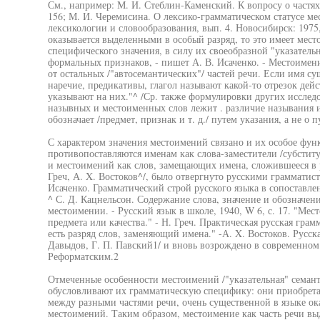
См., например: М. И. Стеблин-Каменский. К вопросу о частях 
156; М. И. Черемисина. О лексико-грамматическом статусе ме
лексикологии и словообразования, вып. 4. Новосибирск: 1975,
оказывается выделенными в особый разряд, то это имеет мест
специфического значения, в силу их своеобразной "указательн
формальных признаков, - пишет А. В. Исаченко. - Местоимен
от остальных /"автосемантических"/ частей речи. Если имя су
наречие, предикативы, глагол называют какой-то отрезок дей
указывают на них."^ /Ср. также формулировки других исслед
назывных и местоименных слов лежит . различие называния и
обозначает /предмет, признак и т. д./ путем указания, а не о п
С характером значения местоимений связано и их особое фу
противопоставляются именам как слова-заместители /субстит
и местоимений как слов, замещающих имена, сложившееся в р
Греч, А. X. Востоков^/, было отвергнуто русскими грамматист
Исаченко. Грамматический строй русского языка в сопоставлен
^ С. Д. Кацнельсон. Содержание слова, значение и обозначение.
местоимении. - Русский язык в школе, 1940, W 6, с. 17. "Мес
предмета или качества." - Н. Греч. Практическая русская грам
есть разряд слов, заменяющий имена." -А. X. Востоков. Русска
Давыдов, Г. П. Павский1/ и вновь возрождено в современном
Реформатским.2
Отмеченные особенности местоимений /"указательная" семан
обусловливают их грамматическую специфику: они приобретаю
между разными частями речи, очень существенной в языке ока
местоимений. Таким образом, местоимение как часть речи выд