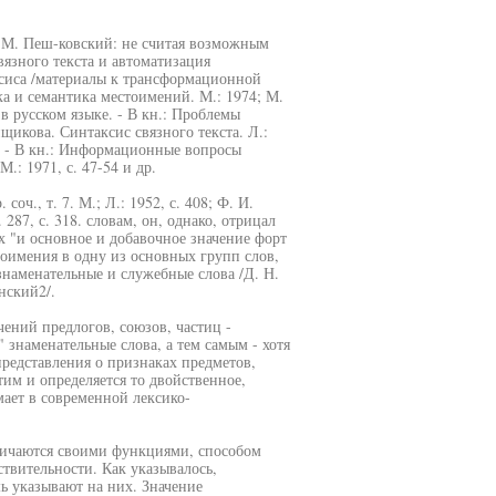
. М. Пеш-ковский: не считая возможным
язного текста и автоматизация
ксиса /материалы к трансформационной
ка и семантика местоимений. М.: 1974; М.
в русском языке. - В кн.: Проблемы
пщикова. Синтаксис связного текста. Л.:
е. - В кн.: Информационные вопросы
.: 1971, с. 47-54 и др.
оч., т. 7. М.; Л.: 1952, с. 408; Ф. И.
 287, с. 318. словам, он, однако, отрицал
х "и основное и добавочное значение форт
оимения в одну из основных групп слов,
знаменательные и служебные слова /Д. Н.
нский2/.
ений предлогов, союзов, частиц -
 знаменательные слова, а тем самым - хотя
редставления о признаках предметов,
им и определяется то двойственное,
ает в современной лексико-
личаются своими функциями, способом
твительности. Как указывалось,
шь указывают на них. Значение