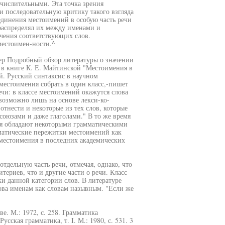
числительными. Эта точка зрения
и последовательную критику такого взгляда
единения местоимений в особую часть речи
распределял их между именами и
ачения соответствующих слов.
местоимен-ности.^
Щер Подробный обзор литературы о значении
в книге К. Е. Майтинской "Местоимения в
ий. Русский синтаксис в научном
и местоимения собрать в один класс,-пишет
ечи: в классе местоимений окажутся слова
озможно лишь на основе лекси-ко-
отнести и некоторые из тех слов, которые
союзами и даже глаголами." В то же время
ия обладают некоторыми грамматическими
матические пережитки местоимений как
 местоимения в последних академических
тдельную часть речи, отмечая, однако, что
териев, что и другие части о речи. Класс
и данной категории слов. В литературе
ова именам как словам назывным. "Если же
е. М.: 1972, с. 258. Грамматика
усская грамматика, т. I. М.: 1980, с. 531. 3