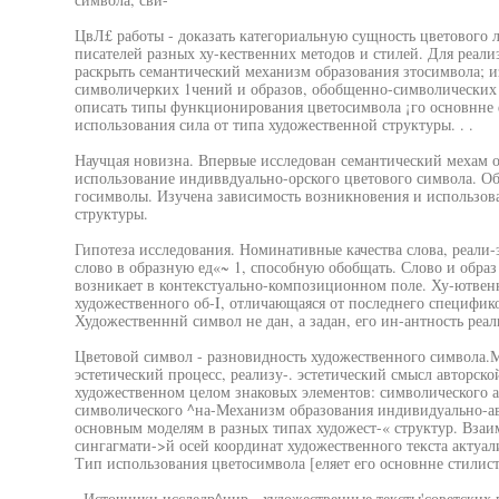
ЦвЛ£ работы - доказать категориальную сущность цветового лв
писателей разных ху-кественних методов и стилей. Для реали
раскрыть семантический механизм образования зтосимвола; и
символичерких 1чений и образов, обобщенно-символических 
описать типы функционирования цветосимвола ¡го основнне 
использования сила от типа художественной структуры. . .
Научцая новизна. Впервые исследован семантический мехам о
использование индиввдуально-орского цветового символа. 
госимволы. Изучена зависимость возникновения и использов
структуры.
Гипотеза исследования. Номинативные качества слова, реали-
слово в образную ед«~ 1, способную обобщать. Слово и образ 
возникает в контекстуально-композиционном поле. Ху-ютвенн
художественного об-I, отличающаяся от последнего специфик
Художественннй символ не дан, а задан, его ин-антность реал
Цветовой символ - разновидность художественного символа.М
эстетический процесс, реализу-. эстетический смысл авторск
художественном целом знаковых элементов: символического а
символического ^на-Механизм образования индивидуально-ав
основным моделям в разных типах художест-« структур. Взаи
сингагмати->й осей координат художественного текста актуал
Тип использования цветосимвола [еляет его основнне стилис
. Источники исследр^нир - художественные тексты'советских 