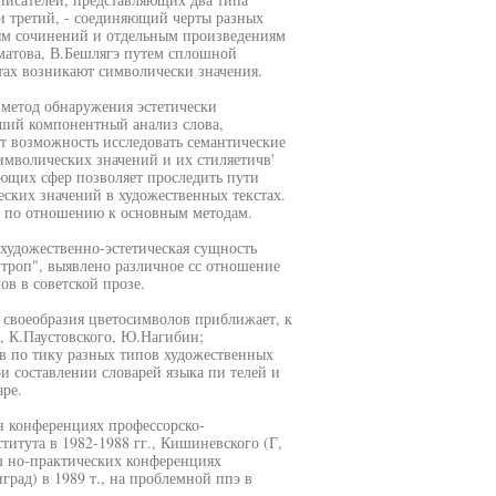
и третий, - соединяющий черты разных
иям сочинений и отдельным произведениям
тматова, В.Бешлягэ путем сплошной
тах возникают символически значения.
метод обнаружения эстетически
ший компонентный анализ слова,
ет возможность исследовать семантические
имволических значений и их стиляетичв'
ющих сфер позволяет проследить пути
ких значений в художественных текстах.
н по отношению к основным методам.
художественно-эстетическая сущность
 "троп", выявлено различное сс отношение
в в советской прозе.
 своеобразия цветосимволов приближает, к
, К.Паустовского, Ю.Нагибин;
в по тику разных типов художественных
ри составлении словарей языка пи телей и
аре.
н конференциях профессорско-
титута в 1982-1988 гг., Кишиневского (Г,
 ш но-практических конференциях
нград) в 1989 т., на проблемной ппэ в