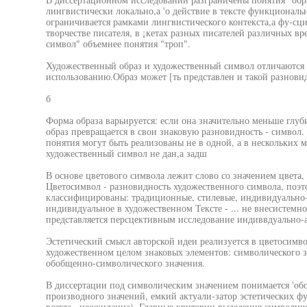
лингвистически локально,а 'о действие в тексте функциональ
ограничивается рамками лингвистического контекста,а фу-сци
творчестве писателя, в ¡кетах разных писателей различных в
символ" объемнее понятия "троп".
Художественный образ и художественный символ отличаются »
использованию.Образ может [ть представлен и такой разнови
б
Форма образа варьируется: если она значительно меньше глу
образ превращается в свои знаковую разновидность - символ
понятия могут быть реализованы не в одной, а в нескольких 
художественный символ не дан,а задш
В основе цветового символа лежит слово со значением цвета, 
Цветосимвол - разновидность художественного символа, поэт
классифицированы: традиционные, стилевые, индивидуально-
индивидуальное в художественном Тексте - ... не внесистемно
представляется персцективным исследование индиввдуально-а
Эстетический смысл авторской идеи реализуется в цветосимв
художественном целом знаковых элементов: символического з
обобщенно-символического значения.
В диссертации под символическим значением понимается 'о
производного значений, емкий актуали-затор эстетических ф
всегда , неожиданна). Главные критерии выделения символич