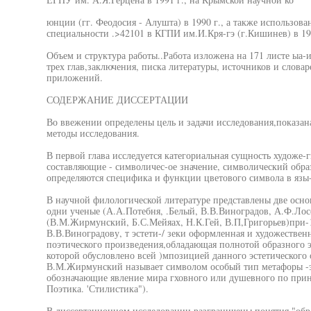
юнции (гг. Феодосия - Алушта) в 1990 г., а также использова
специальности .>42101 в КГПИ им.И.Кря-гэ (г.Кишинев) в 19
Объем и структура работы..Работа изложена на 171 листе ыа-и
трех глав,заключения, писка литературы, источников и слова
приложений.
СОДЕРЖАНИЕ ДИССЕРТАЦИИ
Во ввежении определены цель и задачи исследования,показан
методы исследования.
В первой глава исследуется категориальная сущность художе-
составляющие - символичес-ое значение, символический обра
определяются специфика и функции цветового символа в язы-е
В научной филологической литературе представлены две осно
одни ученые (А.А.Потебня, .Белый, В.В.Виноградов, А.Ф.Лосе
(В.М.Жирмунский, Б.С.Мейяах, Н.К.Гей, В.П,Григорьев)при-
В.В.Виноградову, т эстети-/ зеки оформленная и художествен
поэтического произведения,обладающая полнотой образного 
которой обусловлено всей )мпозицией данного эстетического
В.М.Жирмунский называет символом особый тип метафоры -э
обозначающие явление мира гховного или душевного по принц
Поэтика. 'Стилистика").
В диссертационном исследовании разграничены понятия "обра