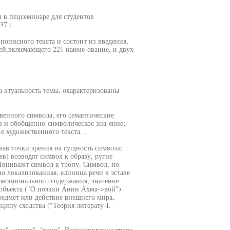
н в пецсеминаре для студентов
37 г.
нописного текста и состоит из введения,
рей,включающего 221 наиме-ование, и двух
а ктуальность темы, охарактеризованы
гвенного символа, его семантические
з и обобщенно-символическое зна-ение;
 художественного текста. .
вав точки зрения на сущность символа:
в) возводят символ к образу, ругие
1вниважт символ к тропу. Символ, по
но локализованная, единица речи в эставе
эмоционального содержания, значение
 объекта ("О поэзии Аннн Ахма->вой").
едмет или действие внешнего мира,
ипу сходства ("Теория литерату-I.
з" ¡имвол", "троп". Возникновение тропа