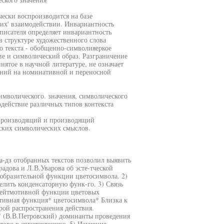
чески воспроизводится на базе
их' взаимодействии. Инвариантность
 писателя определяет инвариантность
в структуре художественного слова
о текста - обобщенно-символияеркое
ие и символический образ. Разграничение
ятое в научной литературе, не означает
ний на номинативной и переносной
символического. значения, символического
модействие различных типов контекста
спроизводящий и производящий
ских символических смыслов.
а-дз отобранных текстов позволил выявить
адова и Л.В.Уварова об эсте-тческой
юбразительной функции цветосимвола. 2)
елить конденсаторную функ-го. 3) Связь
 лейтмотивной функции цветовых
отивная функция* цветосимвола* Близка к
рой распространения действия.
" (В.В.Петровский) доминанты проведения
лово в архитектонике. 5) Изучение