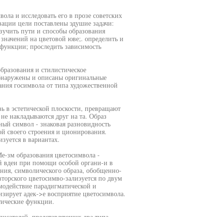
ола и исследовать его в прозе советских
зации цели поставлены эдушие задачи:
зучить пути и способы образования
значений на цветовой юве;. определить и
функции; проследить зависимость
бразования и стилистическое
Обнаружены и описаны оригинальные
ания госимвола от типа художественной
зь в эстетической плоскости, превращают
не накладываются друг на та. Образ
ый символ - знаковая разновидность
ой своего строения и ционирования.
изуется в вариантах.
е-зм образования цветосимвола -
ой вдеи при помощи особой органи-и в
ния, символического образа, обобщенно-
торского цветосимво-залиэуется по двум
модействие парадигматической и
изирует адек->е восприятие цветосимвола.
тические функции.
писателей, представляющих два типа