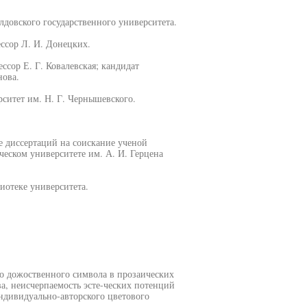
лдовского государственного университета.
ссор Л. И. Донецких.
сор Е. Г. Ковалевская; кандидат
нова.
ситет им. Н. Г. Чернышевского.
е диссертаций на соискание ученой
ческом университете им. А. И. Герцена
иотеке университета.
о дожоственного символа в прозаических
ва, неисчерпаемость эсте-ческих потенций
индивидуально-авторского цветового