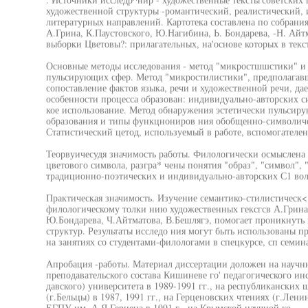
художественной структуры -романтический, реалистический, 
литературных направлений. Картотека составлена по собран
А.Грина, К.Паустовского, Ю.Нагибина, Ь. Бондарева, -Н. Ай
выборки Цветовы?: прилагательных, на'основе которых в текс
Основные методы исследования - метод "микростшшстики" и 
пульсирующих сфер. Метод "микростилистики", предполагав
сопоставление фактов языка, речи и художественной речи, да
особенности процесса образован: индивидуально-авторских с
кое использование. Метод обнаружения эстетически пульсиру
образования и типы функцнониров ния обобщенно-символичес
Статистический цетод, используемый в работе, вспомогателе
Теорвуичесудя значимость работы. Филологически осмыслена 
цветового символа, разгра* чены понятия "образ", "символ",
традиционно-поэтических и индивидуально-авторских С1 воло
Практическая значимость. Изучение семантико-стилистическ<
филологическому толки нию художественных гексгсв А.Грина
Ю.Бондарева, Ч.Айтматова, В.Бешлягэ, помогает проникнуть 
структур. Результаты исследо ния могут быть использованы п
на занятиях со студентами-филологами в спецкурсе, сп семин
Апробация -работы. Материал диссертации доложен на научн
преподавательского состава Кишиневе го' педагогического инс
давского) университета в 1989-1991 гг., на республиканских
(г.Бельцы) в 1987, 1991 гг., на Герценовских чтениях (г.Лени
ЕГПУ им. А.Я.Герцена в 1991 г., на Крымской научной ко