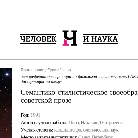
Языкознание
Русский язык
автореферат диссертации по филологии, специальность ВАК 
диссертация на тему:
Семантико-стилистическое своеобраз
советской прозе
Год:
1991
Автор научной работы:
Попа, Наталия Дмитриевна
Ученая cтепень:
кандидата филологических наук
Место защиты диссертации:
Санкт-Петербург