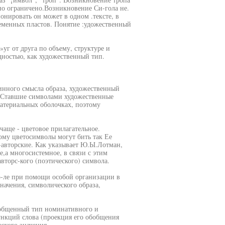
но ограничено.Возникновение Си-гола не.
онировать он может в одном .тексте, в
ременных пластов. Понятие :удожественный
уг от друга по объему, структуре и
дностью, как художественный тип.
бинного смысла образа, художественный
. Ставшие символами художественные
материальных оболочках, поэтому
чаще - цветовое прилагательное.
ому цветосимволы могут бить так Ее
авторские. Как указывает Ю.Ы.Лотман,
е,а многосистемное, в связи с этим
вторс-кого (поэтического) символа.
о-ле при помощи особой организации в
начения, символического образа,
бобщенный тип номинативного и
ункций слова (проекция его обобщения
еского значения