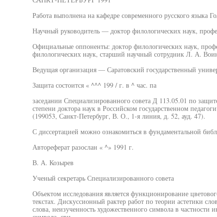
Работа выполнена на кафедре современного русского языка Го
Научный руководитель — доктор филологических наук, профе
Официальные оппоненты: доктор филологических наук, профес
филологических наук, старший научный сотрудник Л. А. Вои
Ведущая организация — Саратовский государственный универ
Защита состоится « ^^^ 199 / г. в ^ час. па
заседании Специализированного совета Д 113.05.01 по защит
степени доктора наук в Российском государственном педагоги
(199053, Санкт-Петербург, В. О., 1-я линия, д. 52, ауд. 47).
С диссертацией можно ознакомиться в фундаментальной библ
Автореферат разослан « ^» 1991 г.
В. А. Козырев
Ученый секретарь Специализированного совета
Объектом исследования является функционирование цветовог
текстах. Дискуссионный рактер работ по теории астетики сло
слова, неизученность художественного символа в частности 
символа, сви-