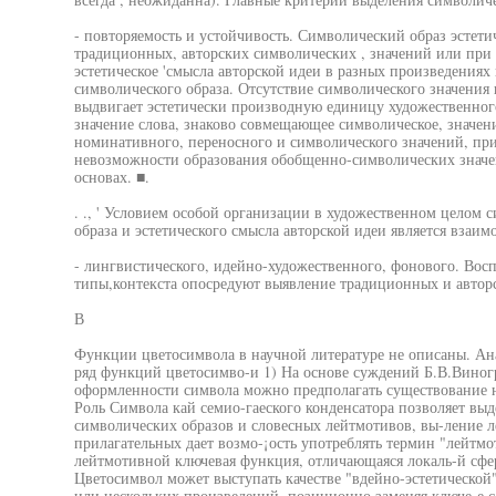
- повторяемость и устойчивость. Символический образ эстети
традиционных, авторских символических , значений или при 
эстетическое 'смысла авторской идеи в разных произведениях
символического образа. Отсутствие символического значения 
выдвигает эстетически производную единицу художественног
значение слова, знаково совмещающее символическое, значен
номинативного, переносного и символического значений, прин
невозможности образования обобщенно-символических значе
основах. ■.
. ., ' Условием особой организации в художественном целом 
образа и эстетического смысла авторской идеи является взаи
- лингвистического, идейно-художественного, фонового. Во
типы,контекста опосредуют выявление традиционных и автор
В
Функции цветосимвола в научной литературе не описаны. Ан
ряд функций цветосимво-и 1) На основе суждений Б.В.Виногр
оформленности символа можно предполагать существование 
Роль Символа кай семио-гаеского конденсатора позволяет выд
символических образов и словесных лейтмотивов, вы-ление
прилагательных дает возмо-¡ость употреблять термин "лейтм
лейтмотивной ключевая функция, отличающаяся локаль-й сфе
Цветосимвол может выступать качестве "вдейно-эстетической
или нескольких произведений, позиционно заменяя ключе-е с