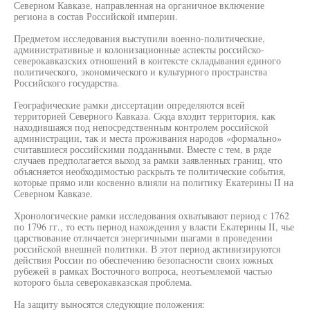
Северном Кавказе, направленная на органичное включение
региона в состав Российской империи.
Предметом исследования выступили военно-политические,
административные и колонизационные аспекты российско-
северокавказских отношений в контексте складывания единого
политического, экономического и культурного пространства
Российского государства.
Географические рамки диссертации определяются всей
территорией Северного Кавказа. Сюда входит территория, как
находившаяся под непосредственным контролем российской
администрации, так и места проживания народов «формально»
считавшиеся российскими подданными. Вместе с тем, в ряде
случаев предполагается выход за рамки заявленных границ, что
объясняется необходимостью раскрыть те политические события,
которые прямо или косвенно влияли на политику Екатерины II на
Северном Кавказе.
Хронологические рамки исследования охватывают период с 1762
по 1796 гг., то есть период нахождения у власти Екатерины II, чье
царствование отличается энергичными шагами в проведении
российской внешней политики. В этот период активизируются
действия России по обеспечению безопасности своих южных
рубежей в рамках Восточного вопроса, неотъемлемой частью
которого была северокавказская проблема.
На защиту выносятся следующие положения: