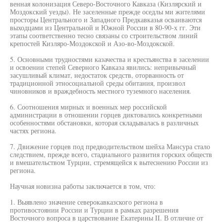
венная колонизация Северо-Восточного Кавказа (Кизлярский и
Моздокский уезды). Не заселенные прежде оседлы ми жителями
просторы Центрального и Западного Предкавказья осваиваются
выходцами из Центральной и Южной России в 80-90-х гг. Эти
этапы соответственно тесно связаны со строительством линий
крепостей Кизляро-Моздокской и Азо-во-Моздокской.
5. Основными трудностями казачества и крестьянства в заселении
и освоении степей Северного Кавказа явились: непривычный
засушливый климат, недостаток средств, оторванность от
традиционной этносоциальной среды обитания, произвол
чиновников и враждебность местного туземного населения.
6. Соотношения мирных и военных мер российской
администрации в отношении горцев диктовались конкретными
особенностями обстановки, которая складывалась в различных
частях региона.
7. Движение горцев под предводительством шейха Мансура стало
следствием, прежде всего, стадиального развития горских обществ
и вмешательством Турции, стремящейся к вытеснению России из
региона.
Научная новизна работы заключается в том, что:
1. Выявлено значение северокавказского региона в
противостоянии России и Турции в рамках разрешения
Восточного вопроса в царствование Екатерины II. В отличие от