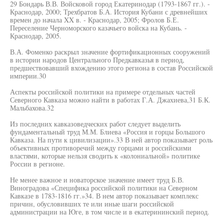
29 Бондарь В.В. Войсковой город Екатеринодар (1793-1867 гг.). -
Краснодар, 2000; Трехбратов Б.А. История Кубани с древнейших
времен до начала XX в. - Краснодар, 2005; Фролов Б.Е.
Переселение Черноморского казачьего войска на Кубань. -
Краснодар, 2005.
В.А. Фоменко раскрыл значение фортификационных сооружений
в истории народов Центрального Предкавказья в период,
предшествовавший вхождению этого региона в состав Российской
империи.30
Аспекты российской политики на примере отдельных частей
Северного Кавказа можно найти в работах Г.А. Джахиева,31 Б.К.
Мальбахова.32
Из последних кавказоведческих работ следует выделить
фундаментальный труд М.М. Блиева «Россия и горцы Большого
Кавказа. На пути к цивилизации».33 В ней автор показывает роль
объективных противоречий между горцами и российскими
властями, которые нельзя сводить к «колониальной» политике
России в регионе.
Не менее важное и новаторское значение имеет труд Б.В.
Виноградова «Специфика российской политики на Северном
Кавказе в 1783-1816 гг.»34. В нем автор показывает комплекс
причин, обусловивших те или иные шаги российской
администрации на Юге, в том числе и в екатерининский период.