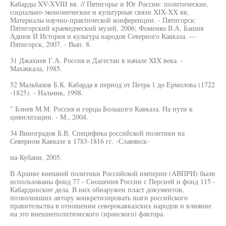
Кабарды XV-XVIII вв. // Пятигорье и Юг России: политические,
социально-экономические и культурные связи XIX-XX вв,
Материалы научно-практической конференции. - Пятигорск:
Пятигорский краеведческий музей, 2006; Фоменко В.А. Башня
Адиюх И История и культура народов Северного Кавказа. —
Пятигорск, 2007. - Вып. 8.
31 Джахиев Г.А. Россия и Дагестан в начале XIX века. -
Махачкала, 1985.
52 Мальбахов Б.К. Кабарда в период от Петра 1 до Ермолова (1722
-1825). - Нальчик, 1998.
" Блиев М.М. Россия и горцы Большого Кавказа. На пути к
цивилизации. - М., 2004.
34 Виноградов Б.В. Специфика российской политики на
Северном Кавказе в 1783-1816 гг. -Славянск-
на-Кубани, 2005.
В Архиве внешней политики Российской империи (АВПРИ) были
использованы фонд 77 - Сношения России с Персией и фонд 115 -
Кабардинские дела. В них обнаружен пласт документов,
позволивших автору конкретизировать шаги российского
правительства в отношении северокавказских народов и влияние
на это внешнеполитического (иранского) фактора.