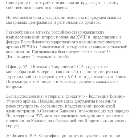
Совокупность этих работ позволила автору создать картину
собственного видения проблемы.
Источниковая база диссертации основана на документальных
материалах центральных и региональных архивов.
Разнообразные аспекты российско-северокавказских
взаимоотношений второй половины XVIII в. представлены в
фондах Российского государственного военно-исторического
архива (РГВИА). Значительный материал о казачье-крестьянской
колонизации Предкавказья был представлен в фонде 38 -
Департамент Генерального штаба.
В фонде 52 - Потемкин-Таврический Г.А. содержится
многообразный материал, связанный с перипетиями русско-
турецких войн последней трети XVIII в. и деятельностью князя
Потемкина, в том числе и в контексте решения кавказского
вопроса.
Были использованы материалы фонда 846 - Коллекция Военно-
Ученого архива. Находящиеся здесь документы позволили
реконструировать особенности представлений российской
администрации о Северном Кавказе и проживающих тут народах.
По материалам ВУА можно проследить тенденцию в развитии
политики на Кавказе, ход боевых действий против «немирных»
горцев.
50 Фоменко В.А. Фортификационные сооружения в истории