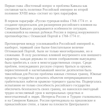
Первая глава «Восточный вопрос и проблема Кавказа как
составная часть политики Российской империи во второй
половине XVIII века» состоит из трех параграфов.
В первом параграфе «Русско-турецкая война 1768-1774 гг. и
создание предпосылок для расширения российского влияния на
Северном Кавказе» раскрываются особенности ситуации,
сложившейся на южных рубежах России в период вооруженного
противоборства с Османской Портой в 1768-1774 гг.
Противоречия между усиливавшейся Российской империей и,
наоборот, терявшей свое былое блистательное величие
Оттоманской Портой, были не только многообразными, но и
сложными. В силу различных влияний внутреннего или внешнего
характера, каждая держава по своим соображениям вынуждена
была прибегать к силе в межгосударственных спорах. Среди
проблем, понуждавших русскую сторону браться за оружие,
первостепенной и насчитывавшей многие десятилетия была
тяжелейшая для России проблема южных степных границ. Южные
пределы государства сделались объектом непрекращавшихся
грабительских набегов крымско-турецкого удальства. Подвергалась
испытанию не только способность российского государства
обеспечить безопасность своих границ, но наносился ежегодный
трудно исчисляемый урон в материальных средствах и
многотысячный в людях. Интересы России и Турции сталкивались
и на Северном Кавказе. Россия претендовала на приазовские и
прикаспийские степи, а также на плоскости Центрального