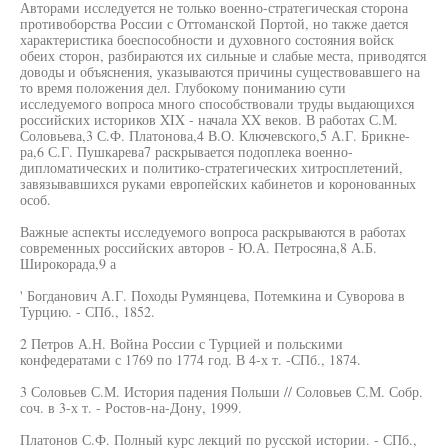
Авторами исследуется не только военно-стратегическая сторона
противоборства России с Оттоманской Портой, но также дается
характеристика боеспособности и духовного состояния войск
обеих сторон, разбираются их сильные и слабые места, приводятся
доводы и объяснения, указываются причины существовавшего на
то время положения дел. Глубокому пониманию сути
исследуемого вопроса много способствовали труды выдающихся
российских историков XIX - начала XX веков. В работах С.М.
Соловьева,3 С.Ф. Платонова,4 В.О. Ключевского,5 А.Г. Брикне-
ра,6 С.Г. Пушкарева7 раскрывается подоплека военно-
дипломатических и политико-стратегических хитросплетений,
завязывавшихся руками европейских кабинетов и коронованных
особ.
Важные аспекты исследуемого вопроса раскрываются в работах
современных российских авторов - Ю.А. Петросяна,8 А.Б.
Широкорада,9 а
' Богданович А.Г. Походы Румянцева, Потемкина и Суворова в
Турцию. - СПб., 1852.
2 Петров А.Н. Война России с Турцией и польскими
конфедератами с 1769 по 1774 год. В 4-х т. -СПб., 1874.
3 Соловьев С.М. История падения Польши // Соловьев С.М. Собр.
соч. в 3-х т. - Ростов-на-Дону, 1999.
Платонов С.Ф. Полный курс лекций по русской истории. - СПб.,