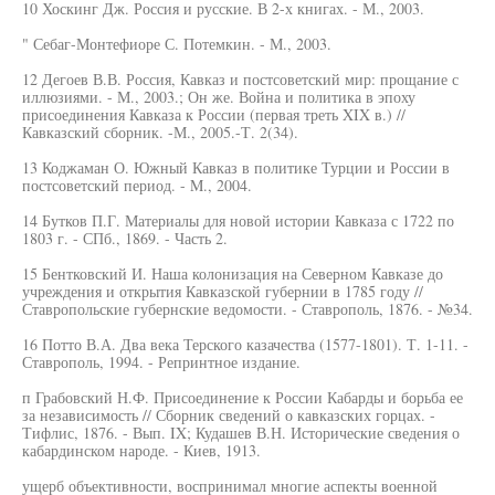
10 Хоскинг Дж. Россия и русские. В 2-х книгах. - М., 2003.
" Себаг-Монтефиоре С. Потемкин. - М., 2003.
12 Дегоев В.В. Россия, Кавказ и постсоветский мир: прощание с
иллюзиями. - М., 2003.; Он же. Война и политика в эпоху
присоединения Кавказа к России (первая треть XIX в.) //
Кавказский сборник. -М., 2005.-Т. 2(34).
13 Коджаман О. Южный Кавказ в политике Турции и России в
постсоветский период. - M., 2004.
14 Бутков П.Г. Материалы для новой истории Кавказа с 1722 по
1803 г. - СПб., 1869. - Часть 2.
15 Бентковский И. Наша колонизация на Северном Кавказе до
учреждения и открытия Кавказской губернии в 1785 году //
Ставропольские губернские ведомости. - Ставрополь, 1876. - №34.
16 Потто В.А. Два века Терского казачества (1577-1801). Т. 1-11. -
Ставрополь, 1994. - Репринтное издание.
п Грабовский Н.Ф. Присоединение к России Кабарды и борьба ее
за независимость // Сборник сведений о кавказских горцах. -
Тифлис, 1876. - Вып. IX; Кудашев В.Н. Исторические сведения о
кабардинском народе. - Киев, 1913.
ущерб объективности, воспринимал многие аспекты военной