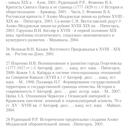
- начала XIX в. - Азов, 2001; Рудницкий P.P., Фоменко В.А.
Крепость Святого Павла и ее станица (1777-1829 гг.) // История и
обществознание. - Армавир, 2003. - Часть 2; Фоменко В.А.
Ростовская крепость // Азово-Моздокская линия на рубеже XVIII -
XIX вв. - Пятигорск, 2003; Са-венко С.Н. Вестославский редут //
Азово-Моздокская линия на рубеже XVIII-XIX вв. - Пятигорск,
2003; Гарунова H.H. Кизляр в XVIII - в первой половине XIX
века: проблемы политического, социально-экономического и
культурного развития. - Махачкала, 2004.
26 Великая H.H. Казаки Восточного Предкавказья в XVIII - XIX
вв. - Ростов-на-Дону, 2001.
27 Ильичева Н.В. Возникновение и развитие города Георгиевска
(1777-1917 гг.) // Автореф. дисс. ... канд. ист. наук. - Пятигорск,
2000; Кожев 3.A. Кабарда в системе этносоциальных отношений
на Северном Кавказе (XVIII в.) // Автореф. дисс. ... канд. ист.
наук. - М., 1998; Паламарь Н.Г. Формирование государственной
территории и государственной границы отечества. История и
современность // Автореф. дисс. ... докт. истор. наук. - М., 2007;
Цеева З.А. Отношения Черкесии с Османской империей и
Крымским ханством', военный и социокультурный аспекты. 70-е
гг. XV - XVIII вв. // Автореф. дисс. ... канд. ист. наук. - Майкоп,
2004.
28 Рудницкий P.P. Исторические предпосылки создания Азово-
Моздокской оборонительной линии. -Пятигорск, 2003.