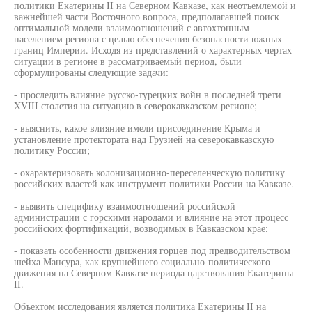
политики Екатерины II на Северном Кавказе, как неотъемлемой и
важнейшей части Восточного вопроса, предполагавшей поиск
оптимальной модели взаимоотношений с автохтонным
населением региона с целью обеспечения безопасности южных
границ Империи. Исходя из представлений о характерных чертах
ситуации в регионе в рассматриваемый период, были
сформулированы следующие задачи:
- проследить влияние русско-турецких войн в последней трети
XVIII столетия на ситуацию в северокавказском регионе;
- выяснить, какое влияние имели присоединение Крыма и
установление протектората над Грузией на северокавказскую
политику России;
- охарактеризовать колонизационно-переселенческую политику
российских властей как инструмент политики России на Кавказе.
- выявить специфику взаимоотношений российской
администрации с горскими народами и влияние на этот процесс
российских фортификаций, возводимых в Кавказском крае;
- показать особенности движения горцев под предводительством
шейха Мансура, как крупнейшего социально-политического
движения на Северном Кавказе периода царствования Екатерины
II.
Объектом исследования является политика Екатерины II на