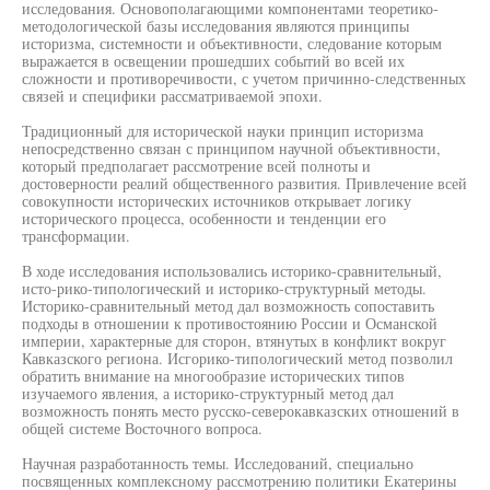
исследования. Основополагающими компонентами теоретико-
методологической базы исследования являются принципы
историзма, системности и объективности, следование которым
выражается в освещении прошедших событий во всей их
сложности и противоречивости, с учетом причинно-следственных
связей и специфики рассматриваемой эпохи.
Традиционный для исторической науки принцип историзма
непосредственно связан с принципом научной объективности,
который предполагает рассмотрение всей полноты и
достоверности реалий общественного развития. Привлечение всей
совокупности исторических источников открывает логику
исторического процесса, особенности и тенденции его
трансформации.
В ходе исследования использовались историко-сравнительный,
исто-рико-типологический и историко-структурный методы.
Историко-сравнительный метод дал возможность сопоставить
подходы в отношении к противостоянию России и Османской
империи, характерные для сторон, втянутых в конфликт вокруг
Кавказского региона. Исгорико-типологический метод позволил
обратить внимание на многообразие исторических типов
изучаемого явления, а историко-структурный метод дал
возможность понять место русско-северокавказских отношений в
общей системе Восточного вопроса.
Научная разработанность темы. Исследований, специально
посвященных комплексному рассмотрению политики Екатерины