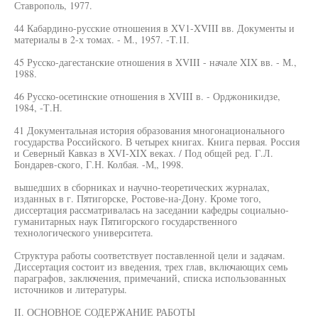
Ставрополь, 1977.
44 Кабардино-русские отношения в XV1-XVIII вв. Документы и
материалы в 2-х томах. - М., 1957. -T.1I.
45 Русско-дагестанские отношения в XVIII - начале XIX вв. - М.,
1988.
46 Русско-осетинские отношения в XVIII в. - Орджоникидзе,
1984, -Т.Н.
41 Документальная история образования многонационального
государства Российского. В четырех книгах. Книга первая. Россия
и Северный Кавказ в XVI-XIX веках. / Под общей ред. Г.Л.
Бондарев-ского, Г.Н. Колбая. -М„ 1998.
вышедших в сборниках и научно-теоретических журналах,
изданных в г. Пятигорске, Ростове-на-Дону. Кроме того,
диссертация рассматривалась на заседании кафедры социально-
гуманитарных наук Пятигорского государственного
технологического университета.
Структура работы соответствует поставленной цели и задачам.
Диссертация состоит из введения, трех глав, включающих семь
параграфов, заключения, примечаний, списка использованных
источников и литературы.
II. ОСНОВНОЕ СОДЕРЖАНИЕ РАБОТЫ