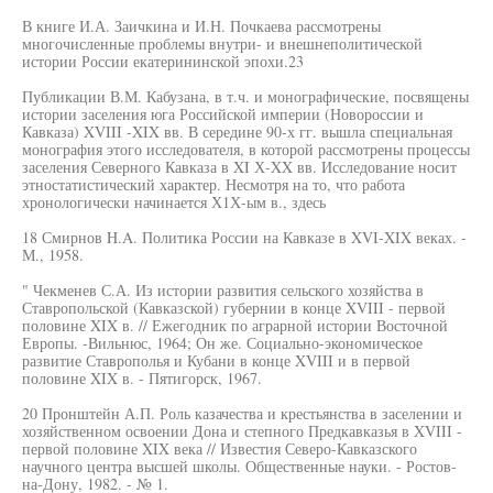
В книге И.А. Заичкина и И.Н. Почкаева рассмотрены
многочисленные проблемы внутри- и внешнеполитической
истории России екатерининской эпохи.23
Публикации В.М. Кабузана, в т.ч. и монографические, посвящены
истории заселения юга Российской империи (Новороссии и
Кавказа) XVIII -XIX вв. В середине 90-х гг. вышла специальная
монография этого исследователя, в которой рассмотрены процессы
заселения Северного Кавказа в XI Х-XX вв. Исследование носит
этностатистический характер. Несмотря на то, что работа
хронологически начинается Х1Х-ым в., здесь
18 Смирнов H.A. Политика России на Кавказе в XVI-XIX веках. -
М., 1958.
" Чекменев С.А. Из истории развития сельского хозяйства в
Ставропольской (Кавказской) губернии в конце XVIII - первой
половине XIX в. // Ежегодник по аграрной истории Восточной
Европы. -Вильнюс, 1964; Он же. Социально-экономическое
развитие Ставрополья и Кубани в конце XVIII и в первой
половине XIX в. - Пятигорск, 1967.
20 Пронштейн А.П. Роль казачества и крестьянства в заселении и
хозяйственном освоении Дона и степного Предкавказья в XVIII -
первой половине XIX века // Известия Северо-Кавказского
научного центра высшей школы. Общественные науки. - Ростов-
на-Дону, 1982. - № 1.