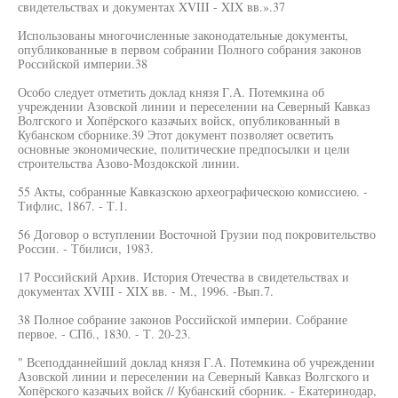
свидетельствах и документах XVIII - XIX вв.».37
Использованы многочисленные законодательные документы,
опубликованные в первом собрании Полного собрания законов
Российской империи.38
Особо следует отметить доклад князя Г.А. Потемкина об
учреждении Азовской линии и переселении на Северный Кавказ
Волгского и Хопёрского казачьих войск, опубликованный в
Кубанском сборнике.39 Этот документ позволяет осветить
основные экономические, политические предпосылки и цели
строительства Азово-Моздокской линии.
55 Акты, собранные Кавказскою археографическою комиссиею. -
Тифлис, 1867. - Т.1.
56 Договор о вступлении Восточной Грузии под покровительство
России. - Тбилиси, 1983.
17 Российский Архив. История Отечества в свидетельствах и
документах XVIII - XIX вв. - М., 1996. -Вып.7.
38 Полное собрание законов Российской империи. Собрание
первое. - СПб., 1830. - Т. 20-23.
" Всеподданнейший доклад князя Г.А. Потемкина об учреждении
Азовской линии и переселении на Северный Кавказ Волгского и
Хопёрского казачьих войск // Кубанский сборник. - Екатеринодар,