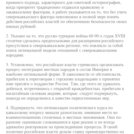
прежнего подхода, характерного для советской историографии,
когда приоритет традиционно отдавался крымскому и
закавказскому факторам, в работе указывается на то, что без учета
северокавказского фактора невозможно в полной мере понять
действия российских властей по обеспечению безопасности своих
южных рубежей.
2. Указано на то, что русско-турецкие войны 60-90-х годов XVIII
столетия сделались предпосылками для расширения российского
присутствия в северокавказском регионе, что повлекло за собой
поиск оптимальной модели отношений с северокавказскими
народами.
3. Установлено, что российские власти стремились организовать
процесс интеграции местных народов в состав Империи в
наиболее оптимальной форме. В зависимости от обстоятельств,
прибегали к переговорам с горскими владельцами о принятии
ими присяги о подданстве России. Там, где этого не удавалось
добиться, встретившись с открытой враждебностью, прибегали к
масштабным силовым акциям, которые, следует подчеркнуть,
никогда не определялись в качестве первостепенных мер.
4. Подчеркнуто, что оптимизации политического курса по
кавказскому вопросу мешали разногласия, имевшие место во
взаимоотношениях столичных и местных чиновников. Они по-
разному оценивали сложившиеся в крае реалии и не всегда
адекватно реагировали на происходившие процессы. В своей
политике российские власти делали ставку преимущественно на