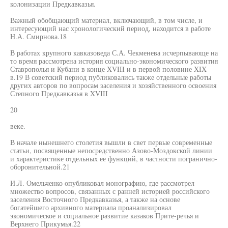
колонизации Предкавказья.
Важный обобщающий материал, включающий, в том числе, и
интересующий нас хронологический период, находится в работе
Н.А. Смирнова.18
В работах крупного кавказоведа С.А. Чекменева исчерпывающе на
то время рассмотрена история социально-экономического развития
Ставрополья и Кубани в конце XVIII и в первой половине XIX
в.19 В советский период публиковались также отдельные работы
других авторов по вопросам заселения и хозяйственного освоения
Степного Предкавказья в XVIII
20
веке.
В начале нынешнего столетия вышли в свет первые современные
статьи, посвященные непосредственно Азово-Моздокской линии
и характеристике отдельных ее функций, в частности погранично-
оборонительной.21
И.Л. Омельченко опубликовал монографию, где рассмотрел
множество вопросов, связанных с ранней историей российского
заселения Восточного Предкавказья, а также на основе
богатейшего архивного материала проанализировал
экономическое и социальное развитие казаков Прите-речья и
Верхнего Прикумья.22