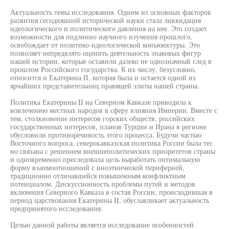
Актуальность темы исследования. Одним из основных факторов
развития сегодняшней исторической науки стала ликвидация
идеологического и политического давления на нее. Это создает
возможности для подлинно научного изучения прошлого,
освобождает от политико-идеологической конъюнктуры. Это
позволяет непредвзято оценить деятельность знаковых фигур
нашей истории, которые оставили далеко не однозначный след в
прошлом Российского государства. К их числу, безусловно,
относится и Екатерина II, которая была и остается одной из
ярчайших представительниц правящей элиты нашей страны.
Политика Екатерины II на Северном Кавказе приводила к
вовлечению местных народов в сферу влияния Империи. Вместе с
тем, столкновение интересов горских обществ, российских
государственных интересов, планов Турции и Ирана в регионе
обусловили противоречивость этого процесса. Будучи частью
Восточного вопроса, северокавказская политика России была тес
но связана с решением внешнеполитических приоритетов страны
и одновременно преследовала цель выработать оптимальную
форму взаимоотношений с иноэтнической периферией,
традиционно отличавшейся повышенным конфликтным
потенциалом. Дискуссионность проблемы путей и методов
включения Северного Кавказа в состав России, происходившая в
период царствования Екатерины II, обуславливает актуальность
предпринятого исследования.
Целью данной работы является исследование особенностей