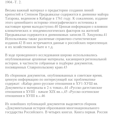
1904.-Т. 2.
Весьма важный материал о предыстории создания линий
крепостей в Степном Предкавказье содержится в дневнике майора
Татарова, веденном в Кабарде в 1761 году. К сожалению, издание
этого ценнейшего историко-этнографического источника в
настоящее время малодоступно.40 Ценная информация о влиянии
климатических и эпидемиологических факторов на жителей
Предкавказья содержится в дневниковых записях П. Хицунова.41
Использованы также различные справочно-статистические
издания.42 В них встречаются данные о российских переселенцах
и их хозяйственном быте и т.д.
В ходе проведенного исследования широко использовались
опубликованные архивные материалы, касающиеся региональной
истории, в частности собранные в подборке документов,
посвященных Ставропольскому краю.43
Из сборников документов, опубликованных в советское время,
ценную информацию по интересующей нас проблематике
содержат: «Кабар-дино-русские отношения в ХУ1-ХУШ вв.
Документы и материалы в 2-х томах»,44 «Русско-дагестанские
отношения в XVIII - начале XIX вв.»,45 «Русско-осетинские
отношения в XVIII в.».46
Из новейших публикаций документов выделяется сборник
«Документальная история образования многонационального
государства Российского. В четырех книгах. Книга первая. Россия