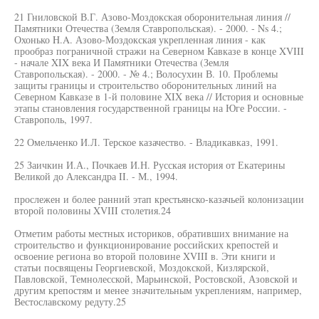
21 Гниловской В.Г. Азово-Моздокская оборонительная линия //
Памятники Отечества (Земля Ставропольская). - 2000. - Ns 4.;
Охонько H.A. Азово-Моздокская укрепленная линия - как
прообраз пограничной стражи на Северном Кавказе в конце XVIII
- начале XIX века И Памятники Отечества (Земля
Ставропольская). - 2000. - № 4.; Волосухин В. 10. Проблемы
защиты границы и строительство оборонительных линий на
Северном Кавказе в 1-й половине XIX века // История и основные
этапы становления государственной границы на Юге России. -
Ставрополь, 1997.
22 Омельченко И.Л. Терское казачество. - Владикавказ, 1991.
25 Заичкин И.А., Почкаев И.Н. Русская история от Екатерины
Великой до Александра II. - М., 1994.
прослежен и более ранний этап крестьянско-казачьей колонизации
второй половины XVIII столетия.24
Отметим работы местных историков, обративших внимание на
строительство и функционирование российских крепостей и
освоение региона во второй половине XVIII в. Эти книги и
статьи посвящены Георгиевской, Моздокской, Кизлярской,
Павловской, Темнолесской, Марьинской, Ростовской, Азовской и
другим крепостям и менее значительным укреплениям, например,
Вестославскому редуту.25