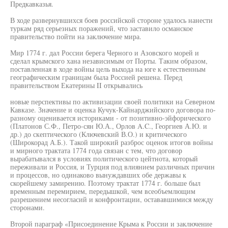
Предкавказья.
В ходе развернувшихся боев российской стороне удалось нанести
туркам ряд серьезных поражений, что заставило османское
правительство пойти на заключение мира.
Мир 1774 г. дал России берега Черного и Азовского морей и
сделал крымского хана независимым от Порты. Таким образом,
поставленная в ходе войны цель выхода на юге к естественным
географическим границам была Россией решена. Перед
правительством Екатерины II открывались
новые перспективы по активизации своей политики на Северном
Кавказе. Значение и оценка Кучук-Кайнарджийского договора по-
разному оценивается историками - от позитивно-эйфорического
(Платонов С.Ф., Петро-сян Ю.А., Орлов A.C., Георгиев А.Ю. и
др.) до скептического (Ключевский В.О.) и критического
(Широкорад А.Б.). Такой широкий разброс оценок итогов войны
и мирного трактата 1774 года связан с тем, что договор
вырабатывался в условиях политического цейтнота, который
переживали и Россия, и Турция под влиянием различных причин
и процессов, но одинаково вынуждавших обе державы к
скорейшему замирению. Поэтому трактат 1774 г. больше был
временным перемирием, передышкой, чем всеобъемлющим
разрешением несогласий и конфронтации, остававшимися между
сторонами.
Второй параграф «Присоединение Крыма к России и заключение