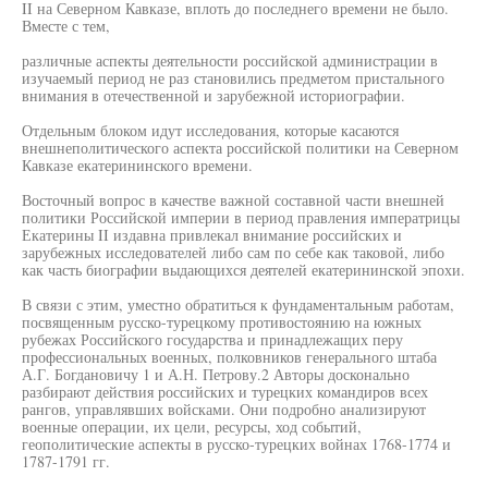
II на Северном Кавказе, вплоть до последнего времени не было.
Вместе с тем,
различные аспекты деятельности российской администрации в
изучаемый период не раз становились предметом пристального
внимания в отечественной и зарубежной историографии.
Отдельным блоком идут исследования, которые касаются
внешнеполитического аспекта российской политики на Северном
Кавказе екатерининского времени.
Восточный вопрос в качестве важной составной части внешней
политики Российской империи в период правления императрицы
Екатерины II издавна привлекал внимание российских и
зарубежных исследователей либо сам по себе как таковой, либо
как часть биографии выдающихся деятелей екатерининской эпохи.
В связи с этим, уместно обратиться к фундаментальным работам,
посвященным русско-турецкому противостоянию на южных
рубежах Российского государства и принадлежащих перу
профессиональных военных, полковников генерального штаба
А.Г. Богдановичу 1 и А.Н. Петрову.2 Авторы досконально
разбирают действия российских и турецких командиров всех
рангов, управлявших войсками. Они подробно анализируют
военные операции, их цели, ресурсы, ход событий,
геополитические аспекты в русско-турецких войнах 1768-1774 и
1787-1791 гг.