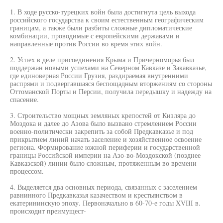
1. В ходе русско-турецких войн была достигнута цель выхода
российского государства к своим естественным географическим
границам, а также были разбиты сложные дипломатические
комбинации, проводимые с европейскими державами и
направленные против России во время этих войн.
2. Успех в деле присоединения Крыма и Причерноморья был
поддержан новыми успехами на Северном Кавказе и Закавказье,
где единоверная России Грузия, раздираемая внутренними
распрями и подвергавшаяся беспощадным вторжениям со стороны
Оттоманской Порты и Персии, получила передышку и надежду на
спасение.
3. Строительство мощных земляных крепостей от Кизляра до
Моздока и далее до Азова было вызвано стремлением России
военно-политически закрепить за собой Предкавказье и под
прикрытием линий начать заселение и хозяйственное освоение
региона. Формирование южной периферии и государственной
границы Российской империи на Азо-во-Моздокской (позднее
Кавказской) линии было сложным, протяженным во времени
процессом.
4. Выделяется два основных периода, связанных с заселением
равнинного Предкавказья казачеством и крестьянством в
екатерининскую эпоху. Первоначально в 60-70-е годы XVIII в.
происходит преимущест-