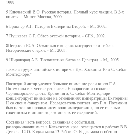
1999.
5 Ключевский В.О. Русская история. Полный курс лекций. В 2-х
книгах. - Минск-Москва, 2000.
6 Брикнер А.Г. История Екатерины Второй. - М., 2002.
7 Пушкарев С.Г. Обзор русской истории. - СПб., 2002.
8Петросян Ю.А. Османская империя: могущество и гибель.
Исторические очерки. - М., 2003.
9 Широкорад А.Б. Тысячелетняя битва за Царьград. - М,, 2005.
также в трудах английских историков Дж. Хоскинга 10 и С. Себаг-
Монтефиоре."
Последний автор уделяет большое внимание роли князя Г.А.
Потемкина в качестве устроителя Новороссии и создателя
Черноморского флота. Кроме того, С. Себаг-Монтефиоре
концентрирует внимание на отношениях императрицы Екатерины
II со своим фаворитом. Исследователь считает, что Г.А. Потемкин
был не только проводником воли императрицы, но ее главным
советником и инициатором многих ее свершений.
Составная часть вопроса, связанная с событиями,
разворачивавшимися в Кавказском крае, освещается в работах В.В.
Дегоева,12 О. Коджа-мана.13 Работа О. Коджамана особенно