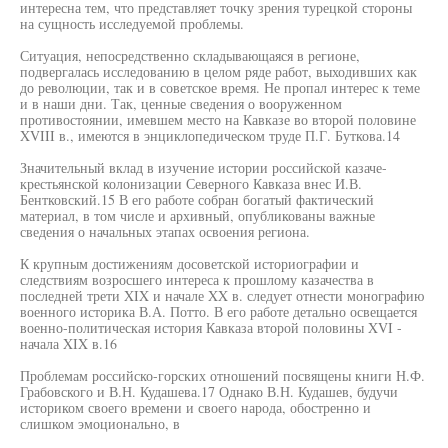
интересна тем, что представляет точку зрения турецкой стороны
на сущность исследуемой проблемы.
Ситуация, непосредственно складывающаяся в регионе,
подвергалась исследованию в целом ряде работ, выходивших как
до революции, так и в советское время. Не пропал интерес к теме
и в наши дни. Так, ценные сведения о вооруженном
противостоянии, имевшем место на Кавказе во второй половине
XVIII в., имеются в энциклопедическом труде П.Г. Буткова.14
Значительный вклад в изучение истории российской казаче-
крестьянской колонизации Северного Кавказа внес И.В.
Бентковский.15 В его работе собран богатый фактический
материал, в том числе и архивный, опубликованы важные
сведения о начальных этапах освоения региона.
К крупным достижениям досоветской историографии и
следствиям возросшего интереса к прошлому казачества в
последней трети XIX и начале XX в. следует отнести монографию
военного историка В.А. Потто. В его работе детально освещается
военно-политическая история Кавказа второй половины XVI -
начала XIX в.16
Проблемам российско-горских отношений посвящены книги Н.Ф.
Грабовского и В.Н. Кудашева.17 Однако В.Н. Кудашев, будучи
историком своего времени и своего народа, обостренно и
слишком эмоционально, в