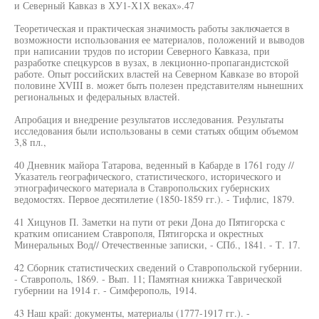
и Северный Кавказ в ХУ1-Х1Х веках».47
Теоретическая и практическая значимость работы заключается в
возможности использования ее материалов, положений и выводов
при написании трудов по истории Северного Кавказа, при
разработке спецкурсов в вузах, в лекционно-пропагандистской
работе. Опыт российских властей на Северном Кавказе во второй
половине XVIII в. может быть полезен представителям нынешних
региональных и федеральных властей.
Апробация и внедрение результатов исследования. Результаты
исследования были использованы в семи статьях общим объемом
3,8 пл.,
40 Дневник майора Татарова, веденный в Кабарде в 1761 году //
Указатель географического, статистического, исторического и
этнографического материала в Ставропольских губернских
ведомостях. Первое десятилетие (1850-1859 гг.). - Тифлис, 1879.
41 Хицунов П. Заметки на пути от реки Дона до Пятигорска с
кратким описанием Ставрополя, Пятигорска и окрестных
Минеральных Вод// Отечественные записки, - СПб., 1841. - Т. 17.
42 Сборник статистических сведений о Ставропольской губернии.
- Ставрополь, 1869. - Вып. 11; Памятная книжка Таврической
губернии на 1914 г. - Симферополь, 1914.
43 Наш край: документы, материалы (1777-1917 гг.). -