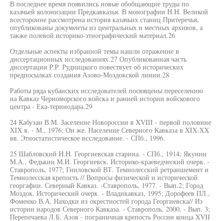
В последнее время появились новые обобщающие труды по
казачьей колонизации Предкавказья. В монографии H.H. Великой
всесторонне рассмотрена история казачьих станиц Притеречья,
опубликованы документы из центральных и местных архивов, а
также полевой историко-этнографический материал.26
Отдельные аспекты избранной темы нашли отражение в
диссертационных исследованиях.27 Опубликованная часть
диссертации P.P. Рудницкого повествует об исторических
предпосылках создания Азово-Моздокской линии.28
Работы ряда кубанских исследователей посвящены переселению
на Кавказ Черноморского войска и ранней истории войскового
центра - Ека-теринодара.29
24 Кабузан В.М. Заселение Новороссии в XVIII - первой половине
XIX в. - М., 1976; Он же. Население Северного Кавказа в XIX-XX
вв. Этностатистическое исследование. - СПб., 1996.
25 Шабловский H.H. Георгиевская старина. - СПб., 1914; Якунин
М.А., Федькин М.И. Георгиевск. Историко-краеведческий очерк. -
Ставрополь, 1977; Гниловской ВТ. Темнолесский ретраншемент и
Темнолесская крепость // Вопросы физической и исторической
георгафии. Северный Кавказ. -Ставрополь, 1977. - Вып.2; Город
Моздок. Исторический очерк. - Владикавказ, 1995; Дорофеев ПЛ.,
Фоменко В.А. Находки из окрестностей города Георгиевска// Из
истории народов Северного Кавказа. - Ставрополь, 2000. - Вып. 3;
Перепечаева Л.Б. Азов - пограничная крепость России конца XVII