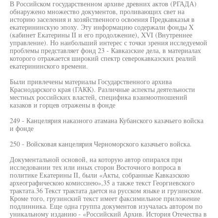
В Российском государственном архиве древних актов (РГАДА)
обнаружено множество документов, проливающих свет на
историю заселения и хозяйственного освоения Предкавказья в
екатерининскую эпоху. Эту информацию содержали фонды X
(кабинет Екатерины II и его продолжение), XVI (Внутреннее
управление). Но наибольший интерес с точки зрения исследуемой
проблемы представляет фонд 23 - Кавказские дела, в материалах
которого отражается широкий спектр северокавказских реалий
екатерининского времени.
Были привлечены материалы Государственного архива
Краснодарского края (ГАКК). Различные аспекты деятельности
местных российских властей, специфика взаимоотношений
казаков и горцев отражены в фонде
249 - Канцелярия наказного атамана Кубанского казачьего войска
и фонде
250 - Войсковая канцелярия Черноморского казачьего войска.
Документальной основой, на которую автор опирался при
исследовании тех или иных сторон Восточного вопроса в
политике Екатерины II, были «Акты, собранные Кавказскою
археографическою комиссиею»,35 а также текст Георгиевского
трактата.36 Текст трактата дается на русском языке и грузинском.
Кроме того, грузинский текст имеет факсимильное приложение
подлинника. Еще одна группа документов изучалась автором по
уникальному изданию - «Российский Архив. История Отечества в