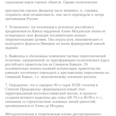
социальные верхи горских обществ. Однако политические
пристрастия горских феодалов часто менялись, и, стремясь
сохранить свою независимость, они часто переходили в лагерь
противников России.
5. Установлено, что возникшая в результате российского
продвижения на Кавказ кордонная Азово-Моздокская линия не
исчерпывала свои функции исключительно военно-
оборонительными целями. Она играла роль экономического и
культурного форпоста Империи на вновь формируемой южной
окраине.
6. Выявлены и обоснованы изменения тактики переселенческой
политики, направленной на трансформацию политического курса
российского правительства на Северном Кавказе. От
исключительно военно-казачьей колонизации правительство
начинает постепенно переходить к крестьянскому переселению на
Северный Кавказ, т.е. экономическому освоению региона.
7. Определено, что к середине 90-х годов XVIII столетия в
Степном Предкавказье сформировался новый этно-
территориальный восточнославянский массив, в процессе
создания которого выделены два этапа (60-70-е и 80-90-е гг.),
связанные со строительством основных линий крепостей,
протянувшихся от Азова до Моздока.
Методологическая и теоретическая основа диссертационного