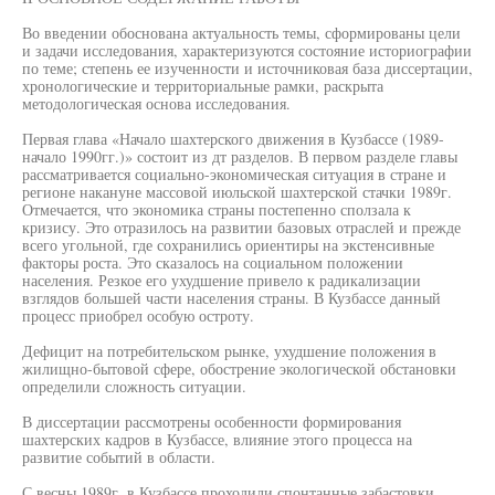
Во введении обоснована актуальность темы, сформированы цели
и задачи исследования, характеризуются состояние историографии
по теме; степень ее изученности и источниковая база диссертации,
хронологические и территориальные рамки, раскрыта
методологическая основа исследования.
Первая глава «Начало шахтерского движения в Кузбассе (1989-
начало 1990гг.)» состоит из дт разделов. В первом разделе главы
рассматривается социально-экономическая ситуация в стране и
регионе накануне массовой июльской шахтерской стачки 1989г.
Отмечается, что экономика страны постепенно сползала к
кризису. Это отразилось на развитии базовых отраслей и прежде
всего угольной, где сохранились ориентиры на экстенсивные
факторы роста. Это сказалось на социальном положении
населения. Резкое его ухудшение привело к радикализации
взглядов большей части населения страны. В Кузбассе данный
процесс приобрел особую остроту.
Дефицит на потребительском рынке, ухудшение положения в
жилищно-бытовой сфере, обострение экологической обстановки
определили сложность ситуации.
В диссертации рассмотрены особенности формирования
шахтерских кадров в Кузбассе, влияние этого процесса на
развитие событий в области.
С весны 1989г. в Кузбассе проходили спонтанные забастовки,