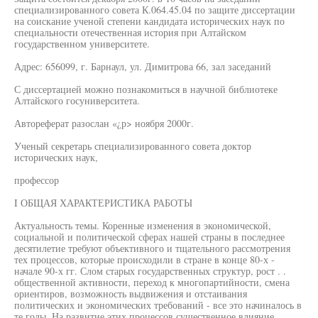
специализированного совета К.064.45.04 по защите диссертации
на соискание ученой степени кандидата исторических наук по
специальности отечественная история при Алтайском
государственном университете.
Адрес: 656099, г. Барнаул, ул. Димитрова 66, зал заседаний
С диссертацией можно познакомиться в научной библиотеке
Алтайского госуниверситета.
Автореферат разослан «¿р> ноября 2000г.
Ученый секретарь специализированного совета доктор
исторических наук,
профессор
I ОБЩАЯ ХАРАКТЕРИСТИКА РАБОТЫ
Актуальность темы. Коренные изменения в экономической,
социальной и политической сферах нашей страны в последнее
десятилетие требуют объективного и тщательного рассмотрения
тех процессов, которые происходили в стране в конце 80-х -
начале 90-х гг. Слом старых государственных структур, рост . .
общественной активности, переход к многопартийности, смена
ориентиров, возможность выдвижения и отстаивания
политических и экономических требований - все это начиналось в
те годы. На развитие этих процессов существенное влияние