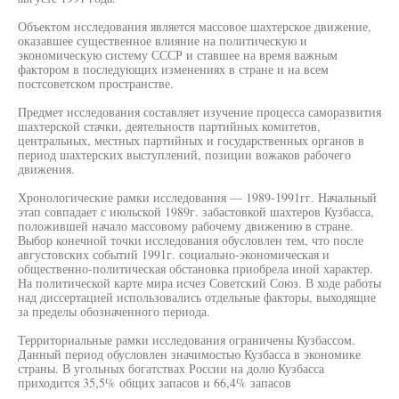
Объектом исследования является массовое шахтерское движение,
оказавшее существенное влияние на политическую и
экономическую систему СССР и ставшее на время важным
фактором в последующих изменениях в стране и на всем
постсоветском пространстве.
Предмет исследования составляет изучение процесса саморазвития
шахтерской стачки, деятельноств партийных комитетов,
центральных, местных партийных и государственных органов в
период шахтерских выступлений, позиции вожаков рабочего
движения.
Хронологические рамки исследования — 1989-1991гг. Начальный
этап совпадает с июльской 1989г. забастовкой шахтеров Кузбасса,
положившей начало массовому рабочему движению в стране.
Выбор конечной точки исследования обусловлен тем, что после
августовских событий 1991г. социально-экономическая и
общественно-политическая обстановка приобрела иной характер.
На политической карте мира исчез Советский Союз. В ходе работы
над диссертацией использовались отдельные факторы, выходящие
за пределы обозначенного периода.
Территориальные рамки исследования ограничены Кузбассом.
Данный период обусловлен значимостью Кузбасса в экономике
страны. В угольных богатствах России на долю Кузбасса
приходится 35,5% общих запасов и 66,4% запасов