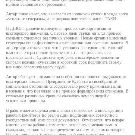
приняв основные их требования.
Автор показывает, что выиграли от июльской стачки прежде всего
«угольные генералы», а не рядовая шахтерская масса. ТАКИ
В ДШОЛ1 разделе исследуется процесс самоорганизации
шахтерского движения. С первых дней стачки начался процесс
создания стачкомов различных уровней. Новые организационные
структуры стали фактически альтернативными органами власти. В
диссертации отмечается, что в условиях растерянности союзной
власти шахтеры пошли дальше того, на что рассчитывала
правящая элита. Существенную роль в шахтерском движении
сыграли вожаки, сумевшие в короткий срок подчинить своему
влиянию огромную массу людей.
Автор обращает внимание на особенности процесса выдвижения
шахтерских вожаков. Превращение Кузбасса в своеобразный
социальный отстойник способствовало росту криминализации
населения, что повлияло и на процесс формирования стачкомов. В
стачкомах различных уровней оказалось немало людей с
уголовным прошлым.
В работе дается оценка деятельности стачечных, а впоследствии
рабочих комитетов по реализации подписанных совместно с
государственной комиссией документов. Отмечается, что вскоре
многие члены рабочих комитетов оказались замешанными в
скандалах, связанных с распределением промышленных товаров.
Все это привело к потере влияния рабочих комитетов на