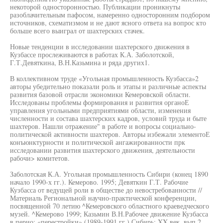
некоторой односторонностью. Публикации проникнуты
разоблачительным пафосом, намеренно односторонним подбором
источников, схематизмом и не дают ясного ответа на вопрос кто
больше всего выиграл от шахтерских стачек.
Новые тенденции в исследовании шахтерского движения в
Кузбассе прослеживаются в работах К.А. Заболотской,
Г.Т.Девяткина, В.Н.Казьмина и ряда других1.
В коллективном труде «Угольная промышленность Кузбасса»2
авторы убедительно показали роль и этапы и различные аспекты
развития базовой отрасли экономики Кемеровской области.
Исследованы проблемы формирования и развития органоЕ
управления угольными предприятиями области, изменения
численности и состава шахтерских кадров, условий труда и быте
шахтеров. Нашли отражение" в работе и вопросы социально-
политической активности шахтеров. Авторы избежали элементоЕ
конъюнктурности и политической ангажированности прк
исследовании развития шахтерского движения, деятельности
рабочи> комитетов.
Заболотская К.А. Угольная промышленность Сибири (конец 1890
начало 1990-х гг.). Кемерово. 1995; Девяткин Г.Т. Рабочие
Кузбасса от ведущей роли в обществе до невостребованности //
Материаль Региональной научно-практической конференции,
посвященной 70 летию ^Кемеровского областного краеведческого
музей. ^Кемерово 1999; Казьмин В.Н.Рабочее движение Кузбасса
в перио; «перестройки» (1989-1991 гг.) Сибирь: XX век. вып.2.