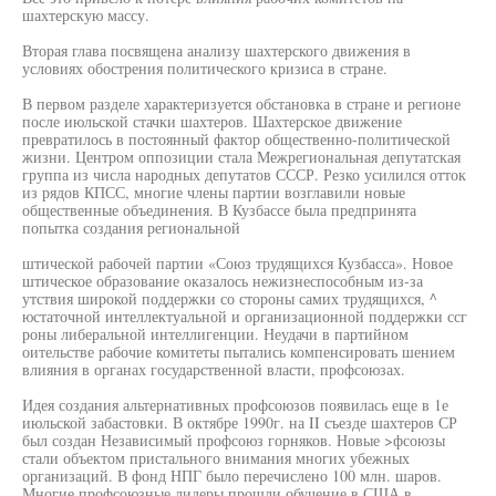
шахтерскую массу.
Вторая глава посвящена анализу шахтерского движения в
условиях обострения политического кризиса в стране.
В первом разделе характеризуется обстановка в стране и регионе
после июльской стачки шахтеров. Шахтерское движение
превратилось в постоянный фактор общественно-политической
жизни. Центром оппозиции стала Межрегиональная депутатская
группа из числа народных депутатов СССР. Резко усилился отток
из рядов КПСС, многие члены партии возглавили новые
общественные объединения. В Кузбассе была предпринята
попытка создания региональной
штической рабочей партии «Союз трудящихся Кузбасса». Новое
штическое образование оказалось нежизнеспособным из-за
утствия широкой поддержки со стороны самих трудящихся, ^
юстаточной интеллектуальной и организационной поддержки ссг
роны либеральной интеллигенции. Неудачи в партийном
оительстве рабочие комитеты пытались компенсировать шением
влияния в органах государственной власти, профсоюзах.
Идея создания альтернативных профсоюзов появилась еще в 1е
июльской забастовки. В октябре 1990г. на II съезде шахтеров СР
был создан Независимый профсоюз горняков. Новые >фсоюзы
стали объектом пристального внимания многих убежных
организаций. В фонд НПГ было перечислено 100 млн. шаров.
Многие профсоюзные лидеры прошли обучение в США в