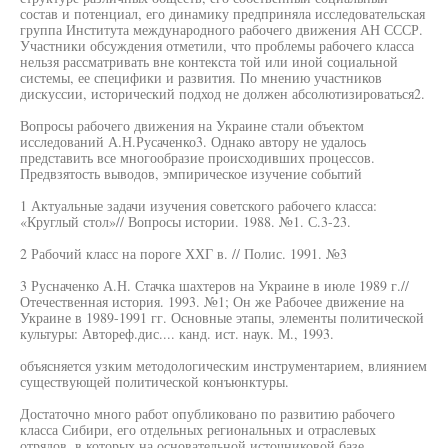
состав и потенциал, его динамику предприняла исследовательская
группа Института международного рабочего движения АН СССР.
Участники обсуждения отметили, что проблемы рабочего класса
нельзя рассматривать вне контекста той или иной социальной
системы, ее специфики и развития. По мнению участников
дискуссии, исторический подход не должен абсолютизироваться2.
Вопросы рабочего движения на Украине стали объектом
исследований А.Н.Русаченко3. Однако автору не удалось
представить все многообразие происходивших процессов.
Предвзятость выводов, эмпирическое изучение событий
1 Актуальные задачи изучения советского рабочего класса:
«Круглый стол»// Вопросы истории. 1988. №1. С.3-23.
2 Рабочий класс на пороге ХХГ в. // Полис. 1991. №3
3 Русначенко А.Н. Стачка шахтеров на Украине в июле 1989 г.//
Отечественная история. 1993. №1; Он же Рабочее движение на
Украине в 1989-1991 гг. Основные этапы, элементы политической
культуры: Автореф.дис.... канд. ист. наук. М., 1993.
объясняется узким методологическим инструментарием, влиянием
существующей политической конъюнктуры.
Достаточно много работ опубликовано по развитию рабочего
класса Сибири, его отдельных региональных и отраслевых
отрядов, в которых на основательной источниковой базе