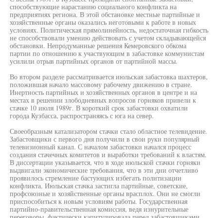
способствующие нарастанию социального конфликта на
предприятиях региона. В этой обстановке местные партийные и
хозяйственные органы оказались неготовыми к работе в новых
условиях. Политическая прямолинейность, недостаточная гибкость
не способствовали умению действовать с учетом складывающейся
обстановки. Непродуманные решения Кемеровского обкома
партии по отношению к участвующим в забастовке коммунистам
усилили отрыв партийных органов от партийной массы.
Во втором разделе рассматривается июльская забастовка шахтеров,
положившая начало массовому рабочему движению в стране.
Инертность партийных и хозяйственных органов в центре и на
местах в решении злободневных вопросов горняков привели к
стачке 10 июля 1989г. В короткий срок забастовки охватили
города Кузбасса, распространяясь с юга на север.
Своеобразным катализатором стачки стало областное телевидение.
Забастовщики с первого дня получили в свои руки популярный
телевизионный канал. С началом забастовки начался процесс
создания стачечных комитетов и выработки требований к властям.
В диссертации указывается, что в ходе июльской стачки горняки
выдвигали экономические требования, что в эти дни отчетливо
проявилось стремление бастующих избегать политизации
конфликта. Июльская стачка застигла партийные, советские,
профсоюзные и хозяйственные органы врасплох. Они не смогли
приспособиться к новым условиям работы. Государственная
партийно-правительственная комиссия, ведя изнурительные
переговоры, фактически капитулировала перед забастовщиками,