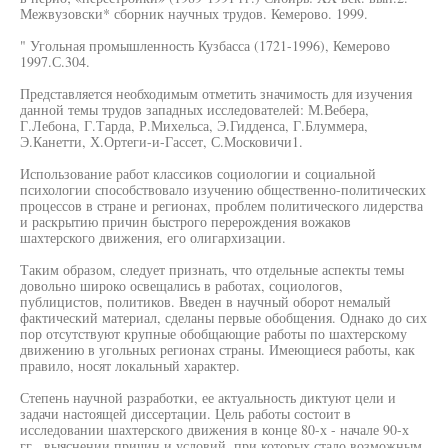
Межвузовски* сборник научных трудов. Кемерово. 1999.
" Угольная промышленность Кузбасса (1721-1996), Кемерово
1997.С.304.
Представляется необходимым отметить значимость для изучения
данной темы трудов западных исследователей: М.Вебера,
Г.Лебона, Г.Тарда, Р.Михельса, Э.Гидденса, Г.Блуммера,
Э.Канетти, Х.Ортеги-и-Гассет, С.Московичи1.
Использование работ классиков социологии и социальной
психологии способствовало изучению общественно-политических
процессов в стране и регионах, проблем политического лидерства
и раскрытию причин быстрого перерождения вожаков
шахтерского движения, его олигархизации.
Таким образом, следует признать, что отдельные аспекты темы
довольно широко освещались в работах, социологов,
публицистов, политиков. Введен в научный оборот немалый
фактический материал, сделаны первые обобщения. Однако до сих
пор отсутствуют крупные обобщающие работы по шахтерскому
движению в угольных регионах страны. Имеющиеся работы, как
правило, носят локальный характер.
Степень научной разработки, ее актуальность диктуют цели и
задачи настоящей диссертации. Цель работы состоит в
исследовании шахтерского движения в конце 80-х - начале 90-х
гг., выяснении причин и условий, при которых стало возможным