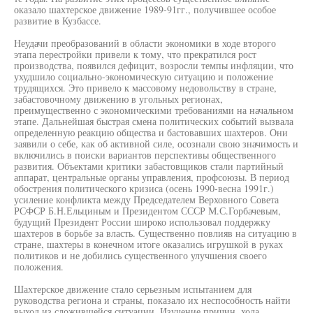
оказало шахтерское движение 1989-91гг., получившее особое
развитие в Кузбассе.
Неудачи преобразований в области экономики в ходе второго
этапа перестройки привели к тому, что прекратился рост
производства, появился дефицит, возросли темпы инфляции, что
ухудшило социально-экономическую ситуацию и положение
трудящихся. Это привело к массовому недовольству в стране,
забастовочному движению в угольных регионах,
преимущественно с экономическими требованиями на начальном
этапе. Дальнейшая быстрая смена политических событий вызвала
определенную реакцию общества и бастовавших шахтеров. Они
заявили о себе, как об активной силе, осознали свою значимость и
включились в поиски вариантов перспективы общественного
развития. Объектами критики забастовщиков стали партийный
аппарат, центральные органы управления, профсоюзы. В период
обострения политического кризиса (осень 1990-весна 1991г.)
усиление конфликта между Председателем Верховного Совета
РСФСР Б.Н.Ельциным и Президентом СССР М.С.Горбачевым,
будущий Президент России широко использовал поддержку
шахтеров в борьбе за власть. Существенно повлияв на ситуацию в
стране, шахтеры в конечном итоге оказались игрушкой в руках
политиков и не добились существенного улучшения своего
положения.
Шахтерское движение стало серьезным испытанием для
руководства региона и страны, показало их неспособность найти
выход из сложившейся ситуации. Изучение причин, хода