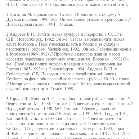
И.Г.Шаблинского3. Авторы, являясь участниками этих событий,
1 Логинов М. Прокопьевск. Стачка. От частного к общему //
Дружба народов. 1990. №5; Он же. Конец угольного ренессанса //
Литературная газета. 1991. 19июля.
2 Андреев В.П. Политическая культура и лидерство в СССР и
СНГ. Новосибирск. 1992; Он же. Старая и новая политическая
элита Кузбасса // Политическая власть в России: ее судьба и
перспективы реформ. Челябинск. 1992.; Он же. Рабочее движение
в Кузбассе (1989-1992) // Проблемы самоорганизации масс в
условиях перехода к рыночным отношениям. Воронеж. 1993; Он
же «Проблемы политического поведения масс и современная
Россия (1985-1993гг.) Новосибирск, 1994; Андреев В. П. у
Соболевский C.B. Поведение масс и хозяйственной элиты
Кузбасса на фоне общероссийских перемен рубежа 80-90-х годов
// Историческая наука на рубеже веков. Материалы всероссийской
научной конференции. Томск. 1999.
3 Гордон JL, Клопов Э. Перестройка и новое рабочее движение //
Через тернии. М., 1990; Они же. Рабочее движение - новый этап //
Народный депутат. 1990. №7; Они же. Рабочее движение:
политический потенциал // Коммунист. 1991. №10; ГордонЛ.А.,
КлоповЭ.В., Лопатин1Н8водный очерк. Рабочее движение в
начале постсоциалистического развития. Рабочее движение
Кузбасса. Сб. документов и материалов. Кемерово. 1993; Гордон
JI. Рабочее движение - главная сила демократии. ОНС. 1991. №3.
Гордон JI. Надежда или угроза? Рабочее движение и профсоюзы в