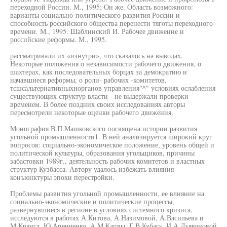
переходной России. М., 1995; Он же. Область возможного:
варианты социально-политического развития России и
способность российского общества перенести тяготы переходного
времени. М., 1995. Шаблинский И. Рабочее движение и
российские реформы. М., 1995.
рассматривали их «изнутри», что сказалось на выводах.
Некоторые положения о независимости рабочего движения, о
шахтерах, как последовательных борцах за демократию и
начавшиеся реформы, о роли- рабочих -комитетов,
тсшсальтернативныхнорганов управления"^" условиях ослабления
существующих структур власти - не выдержали проверки
временем. В более поздних своих исследованиях авторы
пересмотрели некоторые оценки рабочего движения.
Монография В.П.Машковского посвящена истории развития
угольной промышленности1. В ней анализируется широкий круг
вопросов: социально-экономическое положение, уровень общей и
политической культуры, образования угольщиков, причины
забастовки 1989г., деятельность рабочих комитетов и властных
структур Кузбасса. Автору удалось избежать влияния
конъюнктуры эпохи перестройки.
Проблемы развития угольной промышленности, ее влияние на
социально-экономические и политические процессы,
развернувшиеся в регионе в условиях системного кризиса,
исследуются в работах А.Китова, А.Назимовой, А.Васильева и
М.Кранса, Ю.Апенченко, А.М.Кацвы, Г.В.Кубась, И.А.Дьяконовой