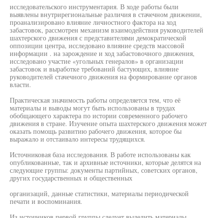
исследовательского инструментария. В ходе работы были
выявлены внутрирегиональные различия в стачечном движении,
проанализировано влияние личностного фактора на ход
забастовок, рассмотрен механизм взаимодействия руководителей
шахтерского движения с представителями демократической
оппозиции центра, исследовано влияние средств массовой
информации . на зарождение и ход забастовочного движения,
исследовано участие «угольных генералов» в организации
забастовок и выработке требований бастующих, влияние
руководителей стачечного движения на формирование органов
власти.
Практическая значимость работы определяется тем, что её
материалы и выводы могут быть использованы в трудах
обобщающего характера по истории современного рабочего
движения в стране. Изучение опыта шахтерского движения может
оказать помощь развитию рабочего движения, которое бы
выражало и отстаивало интересы трудящихся.
Источниковая база исследования. В работе использованы как
опубликованные, так и архивные источники, которые делятся на
следующие группы: документы партийных, советских органов,
других государственных и общественных
организаций, данные статистики, материалы периодической
печати и воспоминания.
Из источников первой группы следует выделить материалы