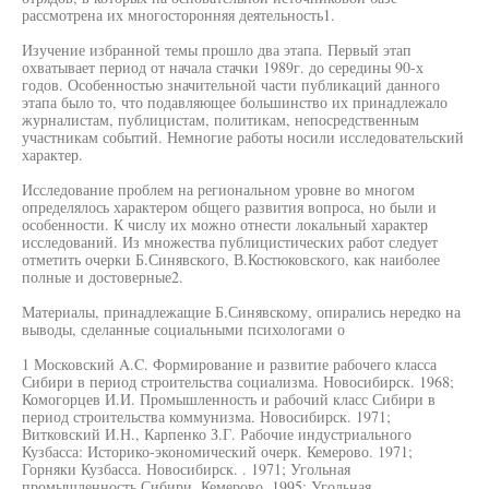
рассмотрена их многосторонняя деятельность1.
Изучение избранной темы прошло два этапа. Первый этап
охватывает период от начала стачки 1989г. до середины 90-х
годов. Особенностью значительной части публикаций данного
этапа было то, что подавляющее большинство их принадлежало
журналистам, публицистам, политикам, непосредственным
участникам событий. Немногие работы носили исследовательский
характер.
Исследование проблем на региональном уровне во многом
определялось характером общего развития вопроса, но были и
особенности. К числу их можно отнести локальный характер
исследований. Из множества публицистических работ следует
отметить очерки Б.Синявского, В.Костюковского, как наиболее
полные и достоверные2.
Материалы, принадлежащие Б.Синявскому, опирались нередко на
выводы, сделанные социальными психологами о
1 Московский A.C. Формирование и развитие рабочего класса
Сибири в период строительства социализма. Новосибирск. 1968;
Комогорцев И.И. Промышленность и рабочий класс Сибири в
период строительства коммунизма. Новосибирск. 1971;
Витковский И.Н., Карпенко З.Г. Рабочие индустриального
Кузбасса: Историко-экономический очерк. Кемерово. 1971;
Горняки Кузбасса. Новосибирск. . 1971; Угольная
промышленность Сибири. Кемерово. 1995; Угольная