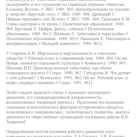
эксперимент и его отражение на страницах журнала «American
Economic Review» // ЭКО. 1989. №5; Ценообразование на топливо
и энергию «Круглый стол» // ЭКО. 1989. №8, ДрейцерИ.С.
Первым предъявил счет Кузбасс // ЭКО. 1990. №8; Трененков Е.М.
Стачка шахтеров и ее уроки // Политическое образование. 1989.
№8; Крутиков Е. Цифры, факты, события // Политическое
образование. 1989. №13; Шахмаев С. Забастовка и перестройка //
Политическое образование. 1989. №13; Пашенцев Е. Революция и
контрреволюция // Молодой коммунист. 1989. №12.
3 Стариков E.H. Маргиналы и маргинальность в советском
обществе // Рабочий класс и современный мир. 1989. №4; Он же.
Новые элементы социальной структуры // Коммунист. 1990. №5;
Шаленко В.Н. Производственные забастовки, как объект
социального анализа // Социс. 1990. №7; Габидулин И. Что думает
о себе рабочий? // Коммунист. 1991. №2; Он же. Рабочий класс и
мифы уходящего времени // Социс. 1991. №11.
Особо следует выделить статьи о причинах шахтерского
движения, его узкокорпоративной направленности,
возникновении тенденций кризиса1. Проблемам исследования
социально-психологических факторов исторического процесса,
политического поведения масс, политического лидерства, анализа
деятельности общественных организаций посвящены работы В.П.
Андреева2.
Определенным итогом изучения рабочего движения стало
появление исследовательских работ Л.А.Гордона, Э.В. Клопова,