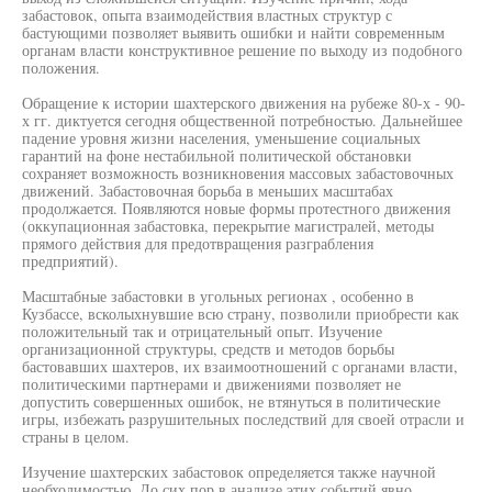
забастовок, опыта взаимодействия властных структур с
бастующими позволяет выявить ошибки и найти современным
органам власти конструктивное решение по выходу из подобного
положения.
Обращение к истории шахтерского движения на рубеже 80-х - 90-
х гг. диктуется сегодня общественной потребностью. Дальнейшее
падение уровня жизни населения, уменьшение социальных
гарантий на фоне нестабильной политической обстановки
сохраняет возможность возникновения массовых забастовочных
движений. Забастовочная борьба в меньших масштабах
продолжается. Появляются новые формы протестного движения
(оккупационная забастовка, перекрытие магистралей, методы
прямого действия для предотвращения разграбления
предприятий).
Масштабные забастовки в угольных регионах , особенно в
Кузбассе, всколыхнувшие всю страну, позволили приобрести как
положительный так и отрицательный опыт. Изучение
организационной структуры, средств и методов борьбы
бастовавших шахтеров, их взаимоотношений с органами власти,
политическими партнерами и движениями позволяет не
допустить совершенных ошибок, не втянуться в политические
игры, избежать разрушительных последствий для своей отрасли и
страны в целом.
Изучение шахтерских забастовок определяется также научной
необходимостью. До сих пор в анализе этих событий явно