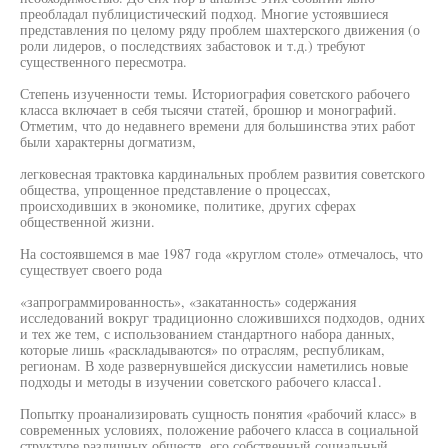
преобладал публицистический подход. Многие устоявшиеся
представления по целому ряду проблем шахтерского движения (о
роли лидеров, о последствиях забастовок и т.д.) требуют
существенного пересмотра.
Степень изученности темы. Историография советского рабочего
класса включает в себя тысячи статей, брошюр и монографий.
Отметим, что до недавнего времени для большинства этих работ
были характерны догматизм,
легковесная трактовка кардинальных проблем развития советского
общества, упрощенное представление о процессах,
происходивших в экономике, политике, других сферах
общественной жизни.
На состоявшемся в мае 1987 года «круглом столе» отмечалось, что
существует своего рода
«запрограммированность», «закатанность» содержания
исследований вокруг традиционно сложившихся подходов, одних
и тех же тем, с использованием стандартного набора данных,
которые лишь «раскладываются» по отраслям, республикам,
регионам. В ходе развернувшейся дискуссии наметились новые
подходы и методы в изучении советского рабочего класса1.
Попытку проанализировать сущность понятия «рабочий класс» в
современных условиях, положение рабочего класса в социальной
структуре различных обществ, его собственный социальный