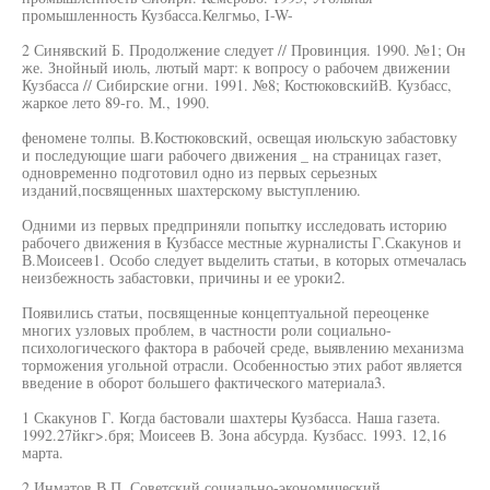
промышленность Кузбасса.Келгмьо, I-W-
2 Синявский Б. Продолжение следует // Провинция. 1990. №1; Он
же. Знойный июль, лютый март: к вопросу о рабочем движении
Кузбасса // Сибирские огни. 1991. №8; КостюковскийВ. Кузбасс,
жаркое лето 89-го. М., 1990.
феномене толпы. В.Костюковский, освещая июльскую забастовку
и последующие шаги рабочего движения _ на страницах газет,
одновременно подготовил одно из первых серьезных
изданий,посвященных шахтерскому выступлению.
Одними из первых предприняли попытку исследовать историю
рабочего движения в Кузбассе местные журналисты Г.Скакунов и
В.Моисеев1. Особо следует выделить статьи, в которых отмечалась
неизбежность забастовки, причины и ее уроки2.
Появились статьи, посвященные концептуальной переоценке
многих узловых проблем, в частности роли социально-
психологического фактора в рабочей среде, выявлению механизма
торможения угольной отрасли. Особенностью этих работ является
введение в оборот большего фактического материала3.
1 Скакунов Г. Когда бастовали шахтеры Кузбасса. Наша газета.
1992.27йкг>.бря; Моисеев В. Зона абсурда. Кузбасс. 1993. 12,16
марта.
2 Инматов В.П. Советский социально-экономический