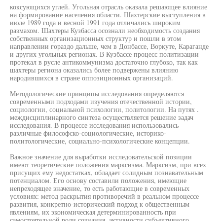
коксующихся углей. Угольная отрасль оказала решающее влияние
на формирование населения области. Шахтерские выступления в
июле 1989 года и весной 1991 года отличались широким
размахом. Шахтеры Кузбасса осознали необходимость создания
собственных организационных структур и пошли в этом
направлении гораздо дальше, чем в Донбассе, Воркуте, Караганде
и других угольных регионах. В Кузбассе процесс политизации
протекал в русле антикоммунизма достаточно глубоко, так как
шахтеры региона оказались более подвержены влиянию
народившихся в стране оппозиционных организаций.
Методологические принципы исследования определяются
современными подходами изучения отечественной истории,
социологии, социальной психологии, политологии. На путях .
междисциплинарного синтеза осуществляется решение задач
исследования. В процессе исследования использовались
различные философско-социологические, историко-
политологические, социально-психологические концепции.
Важное значение для выработки исследовательской позиции
имеют теоретические положения марксизма. Марксизм, при всех
присущих ему недостатках, обладает солидным познавательным
потенциалом. Его основу составили положения, имеющие
непреходящее значение, то есть работающие в современных
условиях: метод раскрытия противоречий в реальном процессе
развития, конкретно-исторический подход к общественным
явлениям, их экономическая детерминированность при
самостоятельной роли сознания, активности субъективного