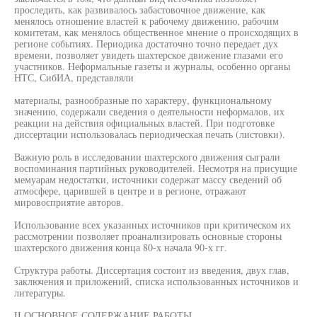
проследить, как развивалось забастовочное движение, как
менялось отношение властей к рабочему движению, рабочим
комитетам, как менялось общественное мнение о происходящих в
регионе событиях. Периодика достаточно точно передает дух
времени, позволяет увидеть шахтерское движение глазами его
участников. Неформальные газеты и журналы, особенно органы
НТС, СибИА, представляли
материалы, разнообразные по характеру, функциональному
значению, содержали сведения о деятельности неформалов, их
реакции на действия официальных властей. При подготовке
диссертации использовалась периодическая печать (листовки).
Важную роль в исследовании шахтерского движения сыграли
воспоминания партийных руководителей. Несмотря на присущие
мемуарам недостатки, источники содержат массу сведений об
атмосфере, царившей в центре и в регионе, отражают
мировосприятие авторов.
Использование всех указанных источников при критическом их
рассмотрении позволяет проанализировать основные стороны
шахтерского движения конца 80-х начала 90-х гг.
Структура работы. Диссертация состоит из введения, двух глав,
заключения и приложений, списка использованных источников и
литературы.
II ОСНОВНОЕ СОДЕРЖАНИЕ РАБОТЫ