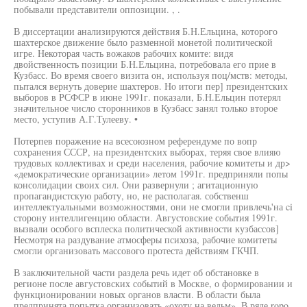
побывали представители оппозиции. , .
В диссертации анализируются действия Б.Н.Ельцина, которого
шахтерское движение было разменной монетой политической
игре. Некоторая часть вожаков рабочих комите: видя
двойственность позиции Б.Н.Ельцина, потребовала его прие в
Кузбасс. Во время своего визита он, используя поц/мств: методы,
пытался вернуть доверие шахтеров. Но итоги пер] президентских
выборов в РСФСР в июне 1991г. показали, Б.Н.Ельцин потерял
значительное число сторонников в Кузбасс занял только второе
место, уступив А.Г.Тулееву. •
Потерпев поражение на всесоюзном референдуме по вопр
сохранения СССР, на президентских выборах, теряя свое влияю
трудовых коллективах и среди населения, рабочие комитеты и др>
«демократические организации» летом 1991г. предприняли попы
консолидации своих сил. Они развернули ; агитационную
пропагандистскую работу, но, не располагая. собственш
интеллектуальными возможностями, они не смогли привлечь'на ci
сторону интеллигенцию области. Августовские события 1991г.
вызвали особого всплеска политической активности кузбассов]
Несмотря на раздувание атмосферы психоза, рабочие комитеты
смогли организовать массового протеста действиям ГКЧП.
В заключительной части раздела речь идет об обстановке в
регионе после августовских событий в Москве, о формировании и
функционировании новых органов власти. В области была
предпринята попытка организовать «охоту на ведьм». В ряде ropo,