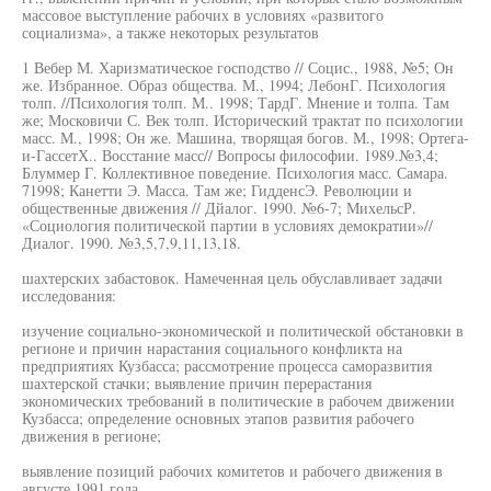
массовое выступление рабочих в условиях «развитого
социализма», а также некоторых результатов
1 Вебер М. Харизматическое господство // Социс., 1988, №5; Он
же. Избранное. Образ общества. М., 1994; ЛебонГ. Психология
толп. //Психология толп. М.. 1998; ТардГ. Мнение и толпа. Там
же; Московичи С. Век толп. Исторический трактат по психологии
масс. М., 1998; Он же. Машина, творящая богов. М., 1998; Ортега-
и-ГассетХ.. Восстание масс// Вопросы философии. 1989.№3,4;
Блуммер Г. Коллективное поведение. Психология масс. Самара.
71998; Канетти Э. Масса. Там же; ГидденсЭ. Революции и
общественные движения // Дйалог. 1990. №6-7; МихельсР.
«Социология политической партии в условиях демократии»//
Диалог. 1990. №3,5,7,9,11,13,18.
шахтерских забастовок. Намеченная цель обуславливает задачи
исследования:
изучение социально-экономической и политической обстановки в
регионе и причин нарастания социального конфликта на
предприятиях Кузбасса; рассмотрение процесса саморазвития
шахтерской стачки; выявление причин перерастания
экономических требований в политические в рабочем движении
Кузбасса; определение основных этапов развития рабочего
движения в регионе;
выявление позиций рабочих комитетов и рабочего движения в
августе 1991 года.