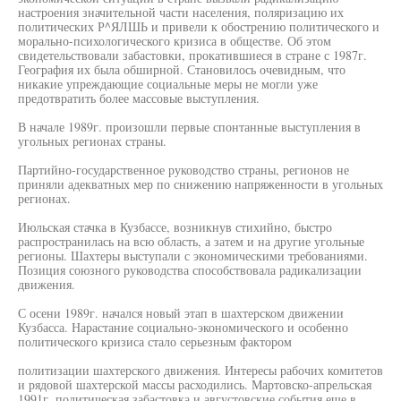
настроения значительной части населения, поляризацию их
политических Р^ЯЛШЬ и привели к обострению политического и
морально-психологического кризиса в обществе. Об этом
свидетельствовали забастовки, прокатившиеся в стране с 1987г.
География их была обширной. Становилось очевидным, что
никакие упреждающие социальные меры не могли уже
предотвратить более массовые выступления.
В начале 1989г. произошли первые спонтанные выступления в
угольных регионах страны.
Партийно-государственное руководство страны, регионов не
приняли адекватных мер по снижению напряженности в угольных
регионах.
Июльская стачка в Кузбассе, возникнув стихийно, быстро
распространилась на всю область, а затем и на другие угольные
регионы. Шахтеры выступали с экономическими требованиями.
Позиция союзного руководства способствовала радикализации
движения.
С осени 1989г. начался новый этап в шахтерском движении
Кузбасса. Нарастание социально-экономического и особенно
политического кризиса стало серьезным фактором
политизации шахтерского движения. Интересы рабочих комитетов
и рядовой шахтерской массы расходились. Мартовско-апрельская
1991г. политическая забастовка и августовские события еще в