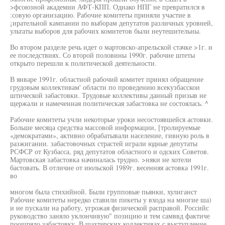
>фсоюзной академии АФТ-КПП. Однако НПГ не превратился в
:совую организацию. Рабочие комитеты приняли участие в
¡ирательной кампании по выборам депутатов различных уровней,
ультаты выборов для рабочих комитетов были неутешительны.
Во втором разделе речь идет о мартовско-апрельской стачке >1г. и
ее последствиях. Со второй половины 1990г. рабочие штеты
открыто перешли к политической деятельности.
В январе 1991г. областной рабочий комитет принял обращение
грудовым коллективам' области по проведению всекузбасскои
штической забастовки. Трудовые коллективы данный призыв не
щержали и намеченная политическая забастовка не состоялась. ^
Рабочие комитеты учли некоторые уроки несостоявшейся астовки.
Больше месяца средства массовой информации, [тролируемые
«демократами», активно обрабатывали население, гивную роль в
разжигании. забастовочных страстей играли юдные депутаты
РСФСР от Кузбасса, ряд депутатов областного и одских Советов.
Мартовская забастовка начиналась трудно. >няки не хотели
бастовать. В отличие от июльской 1989г. весенняя астовка 1991г.
во
многом была стихийной. Были групповые пьянки, хулиганст
Рабочие комитеты нередко ставили пикеты у входа на многие ша)
и не пускали на работу, угрожая физической расправой. Российс
руководство заняло уклончивую" позицию и тем самввд фактиче
поощряло забастовку. В шахтерских коллективах с выступление