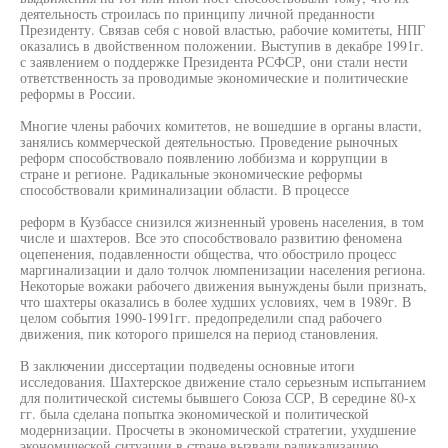
деятельность строилась по принципу личной преданности
Президенту. Связав себя с новой властью, рабочие комитеты, НПГ
оказались в двойственном положении. Выступив в декабре 1991г.
с заявлением о поддержке Президента РСФСР, они стали нести
ответственность за проводимые экономические и политические
реформы в России.
Многие члены рабочих комитетов, не вошедшие в органы власти,
занялись коммерческой деятельностью. Проведение рыночных
реформ способствовало появлению лоббизма и коррупции в
стране и регионе. Радикальные экономические реформы
способствовали криминализации области. В процессе
реформ в Кузбассе снизился жизненный уровень населения, в том
числе и шахтеров. Все это способствовало развитию феномена
оцепенения, подавленности общества, что обострило процесс
маргинализации и дало толчок люмпенизации населения региона.
Некоторые вожаки рабочего движения вынуждены были признать,
что шахтеры оказались в более худших условиях, чем в 1989г. В
целом события 1990-1991гг. предопределили спад рабочего
движения, пик которого пришелся на период становления.
В заключении диссертации подведены основные итоги
исследования. Шахтерское движение стало серьезным испытанием
для политической системы бывшего Союза ССР, В середине 80-х
гг. была сделана попытка экономической и политической
модернизации. Просчеты в экономической стратегии, ухудшение
экономической ситуации в стране вызвали радикализацию