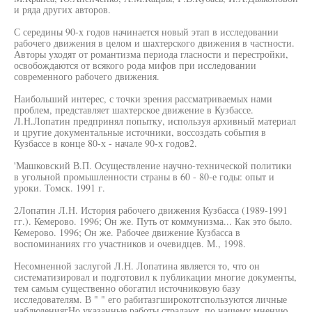
и ряда других авторов.
С середины 90-х годов начинается новый этап в исследовании
рабочего движения в целом и шахтерского движения в частности.
Авторы уходят от романтизма периода гласности и перестройки,
освобождаются от всякого рода мифов при исследовании
современного рабочего движения.
Наибольший интерес, с точки зрения рассматриваемых нами
проблем, представляет шахтерское движение в Кузбассе.
Л.Н.Лопатин предпринял попытку, используя архивный материал
и цругие документальные источники, воссоздать события в
Кузбассе в конце 80-х - начале 90-х годов2.
'Машковский В.П. Осуществление научно-технической политики
в угольной промышленности страны в 60 - 80-е годы: опыт и
уроки. Томск. 1991 г.
2Лопатин Л.Н. История рабочего движения Кузбасса (1989-1991
гг.). Кемерово. 1996; Он же. Путь от коммунизма... Как это было.
Кемерово. 1996; Он же. Рабочее движение Кузбасса в
воспоминаниях гго участников и очевидцев. М., 1998.
Несомненной заслугой Л.Н. Лопатина является то, что он
систематизировал и подготовил к публикации многие документы,
тем самым существенно обогатил источниковую базу
исследователям. В " " его рабитазгширокотгспользуются личные
наблюдениягНо указанные работы страдают, по нашему мнению,