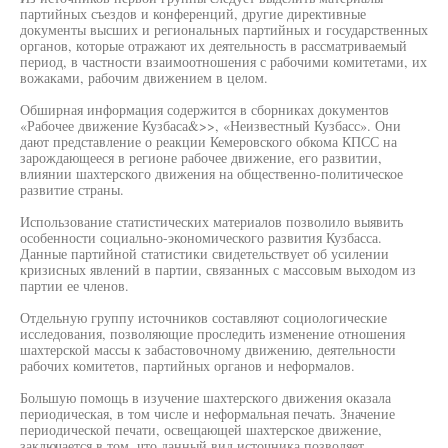
партийных съездов и конференций, другие директивные
документы высших и региональных партийных и государственных
органов, которые отражают их деятельность в рассматриваемый
период, в частности взаимоотношения с рабочими комитетами, их
вожаками, рабочим движением в целом.
Обширная информация содержится в сборниках документов
«Рабочее движение Кузбаса&>>, «Неизвестный Кузбасс». Они
дают представление о реакции Кемеровского обкома КПСС на
зарождающееся в регионе рабочее движение, его развитии,
влиянии шахтерского движения на общественно-политическое
развитие страны.
Использование статистических материалов позволило выявить
особенности социально-экономического развития Кузбасса.
Данные партийной статистики свидетельствует об усилении
кризисных явлений в партии, связанных с массовым выходом из
партии ее членов.
Отдельную группу источников составляют социологические
исследования, позволяющие проследить изменение отношения
шахтерской массы к забастовочному движению, деятельности
рабочих комитетов, партийных органов и неформалов.
Большую помощь в изучение шахтерского движения оказала
периодическая, в том числе и неформальная печать. Значение
периодической печати, освещающей шахтерское движение,
заключается в том, что данный вид источника позволяет