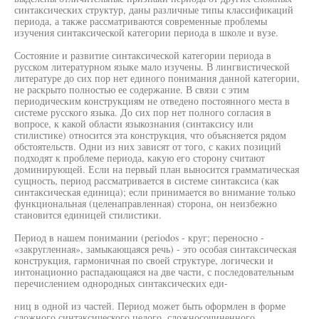
синтаксических структур, даны различные типы классификаций
периода, а также рассматриваются современные проблемы
изучения синтаксической категории периода в школе и вузе.
Состояние и развитие синтаксической категории периода в
русском литературном языке мало изучены. В лингвистической
литературе до сих пор нет единого понимания данной категории,
не раскрыто полностью ее содержание. В связи с этим
периодическим конструкциям не отведено постоянного места в
системе русского языка. До сих пор нет полного согласия в
вопросе, к какой области языкознания (синтаксису или
стилистике) относится эта конструкция, что объясняется рядом
обстоятельств. Одни из них зависят от того, с каких позиций
подходят к проблеме периода, какую его сторону считают
доминирующей. Если на первый план выносится грамматическая
сущность, период рассматривается в системе синтаксиса (как
синтаксическая единица); если принимается во внимание только
функциональная (целенаправленная) сторона, он неизбежно
становится единицей стилистики.
Период в нашем понимании (periodos - круг; переносно -
«закругленная», замыкающаяся речь) - это особая синтаксическая
конструкция, гармоничная по своей структуре, логически и
интонационно распадающаяся на две части, с последовательным
перечислением однородных синтаксических еди-
ниц в одной из частей. Период может быть оформлен в форме
сложного синтаксического целого, сложносочиненного