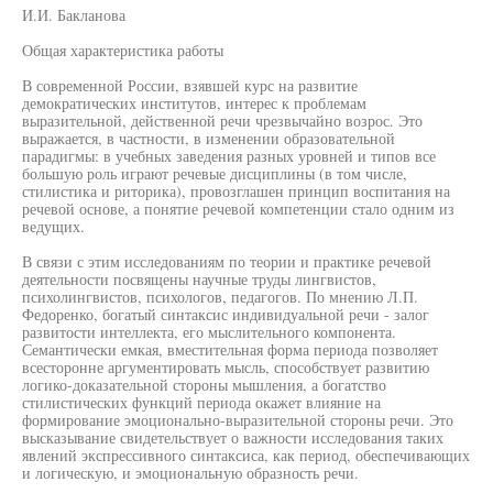
И.И. Бакланова
Общая характеристика работы
В современной России, взявшей курс на развитие
демократических институтов, интерес к проблемам
выразительной, действенной речи чрезвычайно возрос. Это
выражается, в частности, в изменении образовательной
парадигмы: в учебных заведения разных уровней и типов все
большую роль играют речевые дисциплины (в том числе,
стилистика и риторика), провозглашен принцип воспитания на
речевой основе, а понятие речевой компетенции стало одним из
ведущих.
В связи с этим исследованиям по теории и практике речевой
деятельности посвящены научные труды лингвистов,
психолингвистов, психологов, педагогов. По мнению Л.П.
Федоренко, богатый синтаксис индивидуальной речи - залог
развитости интеллекта, его мыслительного компонента.
Семантически емкая, вместительная форма периода позволяет
всесторонне аргументировать мысль, способствует развитию
логико-доказательной стороны мышления, а богатство
стилистических функций периода окажет влияние на
формирование эмоционально-выразительной стороны речи. Это
высказывание свидетельствует о важности исследования таких
явлений экспрессивного синтаксиса, как период, обеспечивающих
и логическую, и эмоциональную образность речи.