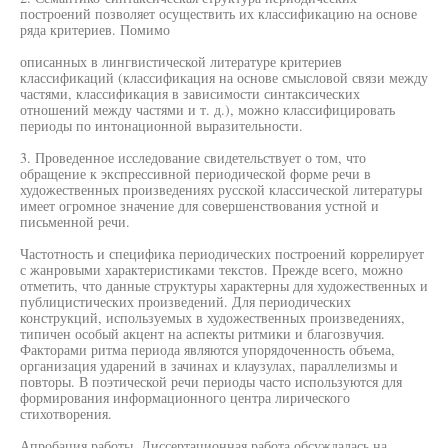
построений позволяет осуществить их классификацию на основе
ряда критериев. Помимо
описанных в лингвистической литературе критериев
классификаций (классификация на основе смысловой связи между
частями, классификация в зависимости синтаксических
отношений между частями и т. д.), можно классифицировать
периоды по интонационной выразительности.
3. Проведенное исследование свидетельствует о том, что
обращение к экспрессивной периодической форме речи в
художественных произведениях русской классической литературы
имеет огромное значение для совершенствования устной и
письменной речи.
Частотность и специфика периодических построений коррелирует
с жанровыми характеристиками текстов. Прежде всего, можно
отметить, что данные структуры характерны для художественных и
публицистических произведений. Для периодических
конструкций, используемых в художественных произведениях,
типичен особый акцент на аспекты ритмики и благозвучия.
Факторами ритма периода являются упорядоченность объема,
организация ударений в зачинах и клаузулах, параллелизмы и
повторы. В поэтической речи периоды часто используются для
формирования информационного центра лирического
стихотворения.
Апробация работы. Диссертационная работа обсуждалась на