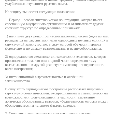
углубленным изучением русского языка.
На защиту выносятся следующие положения:
1. Период - особая синтаксическая конструкция, которая имеет
собственную внутреннюю организацию и отличается от других
сложных структур по определенным признакам:
1) наличием двух резко противопоставленных частей (одна из них
распадается на ряд синтаксически однородных цельных единиц) и
структурной замкнутостью, в силу которой обе части периода
формально и по смыслу взаимосвязаны и взаимообусловлены;
2) однородностью семантико-синтаксических элементов, которая
проявляется в том, что они в одной части определяют тему
высказывания, а в другой реализуют смысловую завершенность
всего построения;
3) интонационной выразительностью и особенной
законченностью.
В силу этого периодическое построение располагает широкими
структурно-семантическими, экспрессивными и стилистическими
возможностями, допускающими, в частности, выражение
логически обоснованных выводов, убедительность которых может
обеспечиваться нагнетанием фактов, доводов.
2. Семантико-синтаксическая структура периодических