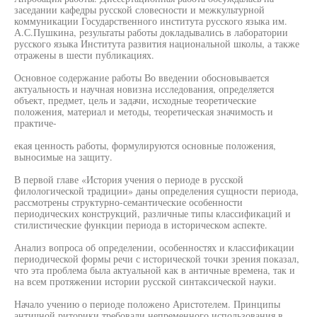
заседании кафедры русской словесности и межкультурной
коммуникации Государственного института русского языка им.
А.С.Пушкина, результаты работы докладывались в лаборатории
русского языка Института развития национальной школы, а также
отражены в шести публикациях.
Основное содержание работы Во введении обосновывается
актуальность и научная новизна исследования, определяется
объект, предмет, цель и задачи, исходные теоретические
положения, материал и методы, теоретическая значимость и
практиче-
екая ценность работы, формулируются основные положения,
выносимые на защиту.
В первой главе «История учения о периоде в русской
филологической традиции» даны определения сущности периода,
рассмотрены структурно-семантические особенности
периодических конструкций, различные типы классификаций и
стилистические функции периода в историческом аспекте.
Анализ вопроса об определении, особенностях и классификации
периодической формы речи с исторической точки зрения показал,
что эта проблема была актуальной как в античные времена, так и
на всем протяжении истории русской синтаксической науки.
Начало учению о периоде положено Аристотелем. Принципы
античной риторики требовали непременного использования в