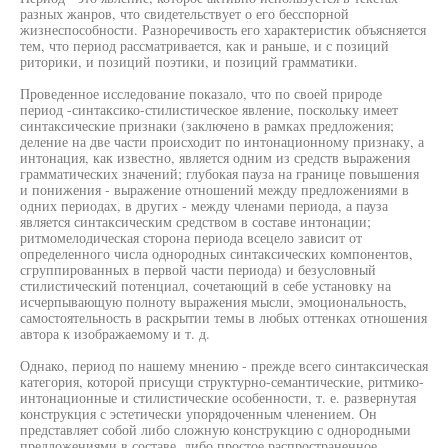
разных жанров, что свидетельствует о его бесспорной
жизнеспособности. Разноречивость его характеристик объясняется
тем, что период рассматривается, как и раньше, и с позиций
риторики, и позиций поэтики, и позиций грамматики.
Проведенное исследование показало, что по своей природе
период -синтаксико-стилистическое явление, поскольку имеет
синтаксические признаки (заключено в рамках предложения;
деление на две части происходит по интонационному признаку, а
интонация, как известно, является одним из средств выражения
грамматических значений; глубокая пауза на границе повышения
и понижения - выражение отношений между предложениями в
одних периодах, в других - между членами периода, а пауза
является синтаксическим средством в составе интонации;
ритмомелодическая сторона периода всецело зависит от
определенного числа однородных синтаксических компонентов,
сгруппированных в первой части периода) и безусловный
стилистический потенциал, сочетающий в себе установку на
исчерпывающую полноту выражения мысли, эмоциональность,
самостоятельность в раскрытии темы в любых оттенках отношения
автора к изображаемому и т. д.
Однако, период по нашему мнению - прежде всего синтаксическая
категория, которой присущи структурно-семантические, ритмико-
интонационные и стилистические особенности, т. е. развернутая
конструкция с эстетически упорядоченным членением. Он
представляет собой либо сложную конструкцию с однородными
предложениями в составе, либо простое распространенное