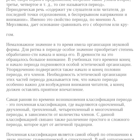
третье, четвертое и т. д., то сие называется период».
Периодическая речь «содержит ум слушателя или читателя, до
последней точки отдохновения, в беспрерывном напряжении и
внимании». Именно это свойство периода, по мнению А.
Мерзлякова, дает основание сравнивать его с оборотом или кру-
гом.
Немаловажное значение в то время имела организация звуковой
формы. Для ритма в периоде особое значение приобретает степень
обработанно-сти начала и конца его. В древности на это
обращалось большое внимание. В учебниках того времени конец
и начало периода подчиняются особой эстетической организации.
Упорядочению подвергаются также начало и конец половин
периода, его членов. Необходимость эстетической организации
этих частей периода доказывается тем, что начало периода
особенно важно для возбуждения внимания читателя, а конец
должен оставлять приятное впечатление.
Самая ранняя по времени возникновения классификация периода
- это почленная классификация, где выделяются одночленный,
двучленный, трехчленный, четырехчленный и многочленный
периоды, в зависимости от количества членов. С данной
классификацией связано также различение простого и сложного
периода, которое идет от античной традиции.
Почленная классификация является самой общей по отношению к
двум другим: грамматической и структурной. В ней затрагиваются