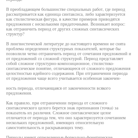
В преобладающем большинстве специальных работ, где период
рассматривается как единица синтаксиса, либо характеризуется
как стилистическая фигура, в качестве примеров приводятся
предложения с несколькими придаточными. Возникает вопрос:
как отграничить период от других сложных синтаксических
структур?
В лингвистической литературе до настоящего времени не снята
проблема определения структурных показателей, которые бы
позволили четко отграничить период от сочетания предложений и
от предложений со сложной структурой. Период представляет
собой сложное структурно-композиционное, стилистико-
синтаксическое понятие, отличающееся от сложного предложения
целостностью идейного содержания. При отграничении периода
от предложения чаще всего учитывается особенная закончен-
ность периода, отличающаяся от законченности всякого
предложения.
Как правило, при отграничении периода от сложного
синтаксического целого берется знак препинания (точка) за
показатель их различия. Сложное синтаксическое целое
отличается от периода тем, что оно характеризуется сочетанием
нескольких предложений, имеющих относительную
самостоятельность и раскрывающих тему.
Периоды имеют определенные формально-фонетические