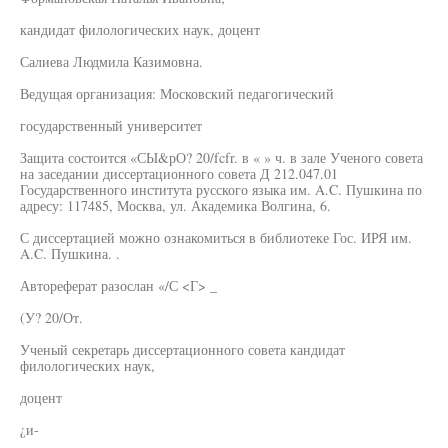
кандидат филологических наук, доцент
Салиева Людмила Казимовна.
Ведущая организация: Московский педагогический
государственный университет
Защита состоится «СЫ&рО? 20/fcfr. в « » ч. в зале Ученого совета
на заседании диссертационного совета Д 212.047.01
Государственного института русского языка им. A.C. Пушкина по
адресу: 117485, Москва, ул. Академика Волгина, 6.
С диссертацией можно ознакомиться в библиотеке Гос. ИРЯ им.
A.C. Пушкина. .
Автореферат разослан «/С <Г> _
(У? 20/От.
Ученый секретарь диссертационного совета кандидат
филологических наук,
доцент
¿и-