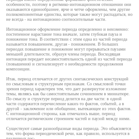
особенности, поэтому в ритмико-интонационном отношении они
оказываются единообразнее, ярче и четче оформлены, чем другие
поликомпонентные единства, которые также могут распадаться, но
не всегда - на интонационно соотносительные части.
Интонационное оформление периода определенно и неизменно:
постепенное нарастание тона вначале, затем глубокая пауза и
понижение тона. В соответствии с этим одна из частей периода
называется повышением, другая - понижением. В больших
периодах повышение и понижение могут прерываться паузами
меньшей длительности, образуя члены периода. Восходящая
интонация передает несамостоятельность одной из частей периода
(повышения) и сигнализирует о необходимости продолжения
композиции.
Итак, период отличается от других синтаксических конструкций
по смысловым и структурным признакам. Со смысловой точки
зрения период характерен тем, что дает развернутое изложение
темы, являясь как бы самостоятельным сочинением в миниатюре.
По смыслу и структуре период делится на две части: в одной
части содержится перечисление каких-то фактов, событий, а в
другой - заключение или обобщение, вытекающее из этих фактов.
С интонационной стороны, как отмечалось выше, период
отличается ритмическим строением частей и паузой между ними.
Существуют самые разнообразные виды периода. Это объясняется
тем, что форма периодической речи, как правило, используется в
различных рас-