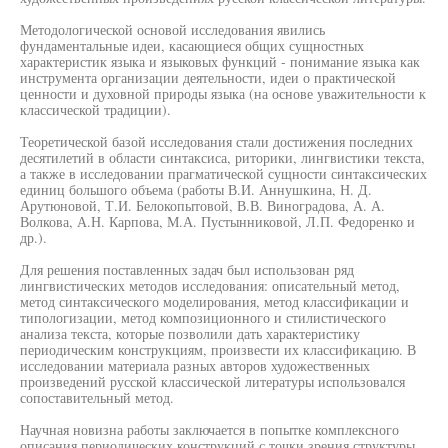
Методологической основой исследования явились
фундаментальные идеи, касающиеся общих сущностных
характеристик языка и языковых функций - понимание языка как
инструмента организации деятельности, идеи о практической
ценности и духовной природы языка (на основе уважительности к
классической традиции).
Теоретической базой исследования стали достижения последних
десятилетий в области синтаксиса, риторики, лингвистики текста,
а также в исследовании прагматической сущности синтаксических
единиц большого объема (работы В.И. Аннушкина, Н. Д.
Арутюновой, Т.И. Белокопытовой, В.В. Виноградова, А. А.
Волкова, А.Н. Карпова, М.А. Пустынниковой, Л.П. Федоренко и
др.).
Для решения поставленных задач был использован ряд
лингвистических методов исследования: описательный метод,
метод синтаксического моделирования, метод классификации и
типологизации, метод композиционного и стилистического
анализа текста, которые позволили дать характеристику
периодическим конструкциям, произвести их классификацию. В
исследовании материала разных авторов художественных
произведений русской классической литературы использовался
сопоставительный метод.
Научная новизна работы заключается в попытке комплексного
описания периодических конструкций с точки зрения структуры,