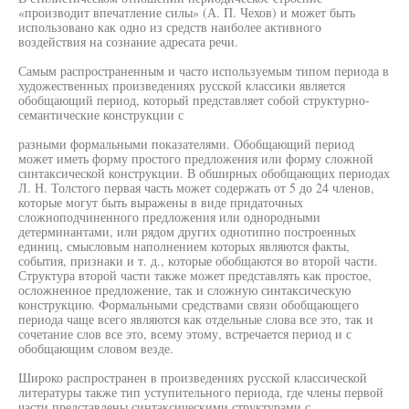
«производит впечатление силы» (А. П. Чехов) и может быть
использовано как одно из средств наиболее активного
воздействия на сознание адресата речи.
Самым распространенным и часто используемым типом периода в
художественных произведениях русской классики является
обобщающий период, который представляет собой структурно-
семантические конструкции с
разными формальными показателями. Обобщающий период
может иметь форму простого предложения или форму сложной
синтаксической конструкции. В обширных обобщающих периодах
Л. Н. Толстого первая часть может содержать от 5 до 24 членов,
которые могут быть выражены в виде придаточных
сложноподчиненного предложения или однородными
детерминантами, или рядом других однотипно построенных
единиц, смысловым наполнением которых являются факты,
события, признаки и т. д., которые обобщаются во второй части.
Структура второй части также может представлять как простое,
осложненное предложение, так и сложную синтаксическую
конструкцию. Формальными средствами связи обобщающего
периода чаще всего являются как отдельные слова все это, так и
сочетание слов все это, всему этому, встречается период и с
обобщающим словом везде.
Широко распространен в произведениях русской классической
литературы также тип уступительного периода, где члены первой
части представлены синтаксическими структурами с