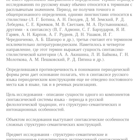
исследованиях по русскому языку обычно относится к терминам с
расплывчатым значением. Период, не получив точного и
общепризнанного определения, одними лингвистами относится к
стилистике (Л. Г. Ботина, А. Н. Гвоздев, Д. М. Земский, Р. Д.
Лебедева, С. Е. Крючков, М. В. Светлаев, М. А. Пустынникова),
другими - к синтаксису (В, Г. Адмони, С. Г. Бархударов, Я. И.
Гаряев, А. Н. Карпов, А. Г. Руднев, Д. Н. Ушаков, И. Г.
Чередниченко, А. Б. Шапиро и др.), третьи считают его термином
исключительно литературоведческим. Наметилось и четвертое
направление, где этот термин выражает сущность синтаксико-
стилистической категории (А. А. Акишина, Л. И. Байкова, Г. Н.
Молоткова, А. М. Пешковский, Р. Д. Пятина и др.).
Определившаяся противоречивость в понимании периодической
формы речи дает основание полагать, что в синтаксисе русского
языка периодическим конструкциям еще не отведено постоянного
места как в языке, так и в речевых реализациях.
Цель исследования - описание сущности одного из компонентов
синтаксической системы языка - периода в русской
филологической традиции, его структурно-семантических и
интонационных особенностей.
Объектом исследования выступают синтаксические особенности
сложных структурно-семантических конструкций.
Предмет исследования - структурно-семантические и
интонационные характеристики экспрессивной синтаксической