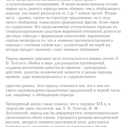
уступительными отношениями. В своем количественном составе
первая часть данного периода менее объемна, чем у обобщающего
периода: она может располагать от 2 до 7 членов частей. Вторая
часть - краткое, сжатое по структуре предложение, но в силу
своего обобщения, осмысления приведенных фактов, более емкое
по содержанию. Все представленные уступительные периоды по
специализированным средствам выражения отношений делятся на
два вида: периоды с формальным показателем, выраженным
союзом несмотря на то, что в значении противопоставления и
периоды с союзным словом как с усилительной частицей ни,
которая придает союзному слову значение обобщения.
Период времени довольно часто используется в романе-эпопее Л.
Н. Толстого «Война и мир» для раскрытия противоречий,
создания впечатления единства во времени - разнородных
действий, единства человеческой личности в разные периоды
времени, ради композиционного и содержательного
единства романа. Этот период отличается тем, что в нем нет
такого нагромождения придаточных предложений в первой части,
как, например, в обобщающем периоде.
Проведенный анализ также показал, что в середине XIX в. в
творчестве таких писателей, как Л. Н. Толстой, Ф. М.
Достоевский, период как бы деформируется, непропорционально
увеличивается объем членов, упрощается ритмико-мелодический
рисунок, вводятся элементы разговорной речи, допускается
прерывистость структуры и резкая диспропорция в объеме