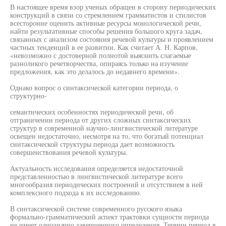
В настоящее время взор ученых обращен в сторону периодических
конструкций в связи со стремлением грамматистов и стилистов
всесторонне оценить активные ресурсы монологической речи,
найти результативные способы решения большого круга задач,
связанных с анализом состояния речевой культуры и проявлением
частных тенденций в ее развитии. Как считает А. Н. Карпов,
«невозможно с достоверной полнотой выяснить слагаемые
разноликого речетворчества, опираясь только на изучение
предложения, как это делалось до недавнего времени».
Однако вопрос о синтаксической категории периода, о
структурно-
семантических особенностях периодической речи, об
отграничении периода от других сложных синтаксических
структур в современной научно-лингвистической литературе
освещен недостаточно, несмотря на то, что богатый потенциал
синтаксической структуры периода дает возможность
совершенствования речевой культуры.
Актуальность исследования определяется недостаточной
представленностью в лингвистической литературе всего
многообразия периодических построений и отсутствием в ней
комплексного подхода к их исследованию.
В синтаксической системе современного русского языка
формально-грамматический аспект трактовки сущности периода
не имеет однозначно завершенного определения. Термин период в