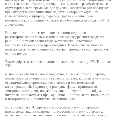
и связываются воедино две стороны в периоде: грамматическая и
структурная, в то время как две другие классификации обращают
преимущественное внимание на другие стороны: одна - на
грамматическую природу периода, другая - на внешнее
построение конструкции (круглые и зыблющиеся периоды у М. В.
Ломоносова).
Вопрос о стилистическом использовании периодов
рассматривался не только с точки зрения содержания предмета
речи, но и с точки зрения художественного целостного
восприятия какого-либо произведения. В этом случае анализу
подвергалась не внутренняя структура периода, а весь период как
единое целое.
Таким образом, есть основания полагать, что в конце XVIII начале
XIX
в. наиболее обстоятельно и подробно, с разных сторон, период
анализируется риторами, а не грамматистами, которые в основном
ограничивались определением периода и его почленной
классификацией. Период для риторик -форма приподнято-
эмоциональной речи, воздействующей на чувство и воображение
читателя, используемая преимущественно в торжественном стиле,
в исторических и поучительных сочинениях.
Во второй главе «Современное состояние науки о периоде»
представлен анализ современного состояния науки о периоде,
выделены отличительные признаки периода от других сложных