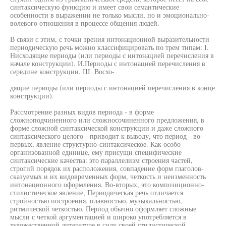
синтаксическую функцию и имеет свои семантические
особенности в выражении не только мысли, но и эмоционально-
волевого отношения в процессе общения людей.
В связи с этим, с точки зрения интонационной выразительности
периодическую речь можно классифицировать по трем типам: I.
Нисходящие периоды (или периоды с интонацией перечисления в
начале конструкции). И.Периоды с интонацией перечисления в
середине конструкции. III. Восхо-
дящие периоды (или периоды с интонацией перечисления в конце
конструкции).
Рассмотрение разных видов периода - в форме
сложноподчиненного или сложносочиненного предложения, в
форме сложной синтаксической конструкции и даже сложного
синтаксического целого - приводит к выводу, что период - во-
первых, явление структурно-синтаксическое. Как особо
организованной единице, ему присущи специфические
синтаксические качества: это параллелизм строения частей,
строгий порядок их расположения, совпадение форм глаголов-
сказуемых и их видовременных форм, четкость и неизменность
интонационного оформления. Во-вторых, это композиционно-
стилистическое явление, Периодическая речь отличается
стройностью построения, плавностью, музыкальностью,
ритмической четкостью. Период обычно оформляет сложные
мысли с четкой аргументацией и широко употребляется в
художественной литературе в силу своей стилистической