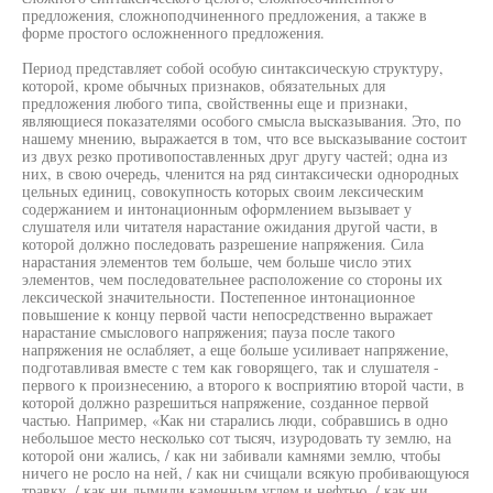
предложения, сложноподчиненного предложения, а также в
форме простого осложненного предложения.
Период представляет собой особую синтаксическую структуру,
которой, кроме обычных признаков, обязательных для
предложения любого типа, свойственны еще и признаки,
являющиеся показателями особого смысла высказывания. Это, по
нашему мнению, выражается в том, что все высказывание состоит
из двух резко противопоставленных друг другу частей; одна из
них, в свою очередь, членится на ряд синтаксически однородных
цельных единиц, совокупность которых своим лексическим
содержанием и интонационным оформлением вызывает у
слушателя или читателя нарастание ожидания другой части, в
которой должно последовать разрешение напряжения. Сила
нарастания элементов тем больше, чем больше число этих
элементов, чем последовательнее расположение со стороны их
лексической значительности. Постепенное интонационное
повышение к концу первой части непосредственно выражает
нарастание смыслового напряжения; пауза после такого
напряжения не ослабляет, а еще больше усиливает напряжение,
подготавливая вместе с тем как говорящего, так и слушателя -
первого к произнесению, а второго к восприятию второй части, в
которой должно разрешиться напряжение, созданное первой
частью. Например, «Как ни старались люди, собравшись в одно
небольшое место несколько сот тысяч, изуродовать ту землю, на
которой они жались, / как ни забивали камнями землю, чтобы
ничего не росло на ней, / как ни счищали всякую пробивающуюся
травку, / как ни дымили каменным углем и нефтью, / как ни