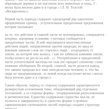
обрезывали деревья и ни выгоняли всех животных и птиц, // -
весна была весною даже и в городе.» (Л. Н. Толстой
«Воскресение»),
Первая часть периода содержит однородный ряд однотипно
оформленных единиц - уступительные придаточные предложения,
которые указывают
на то, что действие в главной части не мотивировано, совершается
вопреки, наперекор условиям, о которых сообщается в
придаточных частях. В ней описываются многочисленные
действия людей, направленные против природы, во вред ее
вековым законам («как ни старались люди... изуродовать ту
землю, на которой они жались, / как ни забивали камнями землю,
чтобы ничего не росло на ней...»). Употребление в придаточной
части усилительной частицы ни (как ни) придает союзному слову
значение обобщения. Во второй, главной, части делается вывод,
что законы природы все-таки неподвластны человеку и, что бы
люди не предпринимали, за зимой всегда наступает весна («весна
была весною даже и в городе»).
Таким образом, период со стороны содержания характеризуется
развернутым изложением темы, объединяющей ряд отдельных
положений, а со стороны формы - упорядоченным расположением
и ритмичностью. Единство содержания (единство мысли, её
полнота и завершенность) и единство формы (стройное
гармоническое соотношение частей периода) создают структуру
периода.