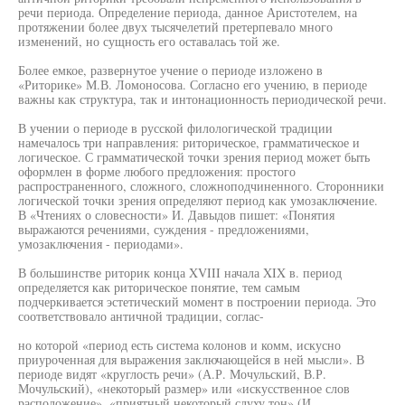
речи периода. Определение периода, данное Аристотелем, на
протяжении более двух тысячелетий претерпевало много
изменений, но сущность его оставалась той же.
Более емкое, развернутое учение о периоде изложено в
«Риторике» М.В. Ломоносова. Согласно его учению, в периоде
важны как структура, так и интонационность периодической речи.
В учении о периоде в русской филологической традиции
намечалось три направления: риторическое, грамматическое и
логическое. С грамматической точки зрения период может быть
оформлен в форме любого предложения: простого
распространенного, сложного, сложноподчиненного. Сторонники
логической точки зрения определяют период как умозаключение.
В «Чтениях о словесности» И. Давыдов пишет: «Понятия
выражаются речениями, суждения - предложениями,
умозаключения - периодами».
В большинстве риторик конца XVIII начала XIX в. период
определяется как риторическое понятие, тем самым
подчеркивается эстетический момент в построении периода. Это
соответствовало античной традиции, соглас-
но которой «период есть система колонов и комм, искусно
приуроченная для выражения заключающейся в ней мысли». В
периоде видят «круглость речи» (А.Р. Мочульский, В.Р.
Мочульский), «некоторый размер» или «искусственное слов
расположение», «приятный некоторый слуху тон» (И.