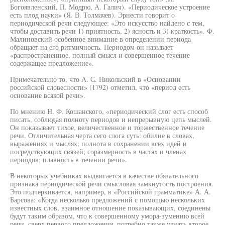
Богоявленский, П. Модрю, А. Галич). «Периодическое устроение
есть плод науки» (Я. В. Толмачев). Эрнести говорит о
периодической речи следующее: «Это искусство найдено с тем,
чтобы доставить речи 1) приятность, 2) ясность и 3) краткость». Ф.
Малиновский особенное внимание в определении периода
обращает на его ритмичность. Периодом он называет
«распространенное, полный смысл и совершенное течение
содержащее предложение».
Примечательно то, что А. С. Никольский в «Основании
российской словесности» (1792) отметил, что «период есть
основание всякой речи».
По мнению Н. Ф. Кошанского, «периодический слог есть способ
писать, соблюдая полноту периодов и непрерывную цепь мыслей.
Он показывает тихое, величественное и торжественное течение
речи. Отличительная черта сего слога суть: обилие в словах,
выражениях и мыслях; полнота в сохранении всех идей и
посредствующих связей; соразмерность в частях и членах
периодов; плавность в течении речи».
В некоторых учебниках выдвигается в качестве обязательного
признака периодической речи смысловая замкнутость построения.
Это подчеркивается, например, в «Российской грамматике» А. А.
Барсова: «Когда несколько предложений с помощью нескольких
известных слов, взаимное отношение показывающих, соединены
будут таким образом, что к совершенному умора-зумению всей
речи, сверх первого предложения, потребно также узнать второе,