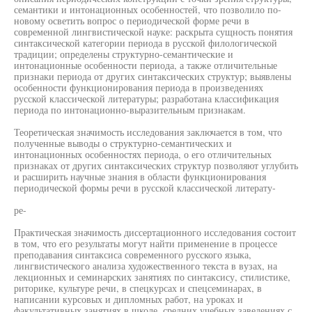
семантики и интонационных особенностей, что позволило по-
новому осветить вопрос о периодической форме речи в
современной лингвистической науке: раскрыта сущность понятия
синтаксической категории периода в русской филологической
традиции; определены структурно-семантические и
интонационные особенности периода, а также отличительные
признаки периода от других синтаксических структур; выявлены
особенности функционирования периода в произведениях
русской классической литературы; разработана классификация
периода по интонационно-выразительным признакам.
Теоретическая значимость исследования заключается в том, что
полученные выводы о структурно-семантических и
интонационных особенностях периода, о его отличительных
признаках от других синтаксических структур позволяют углубить
и расширить научные знания в области функционирования
периодической формы речи в русской классической литерату-
ре-
Практическая значимость диссертационного исследования состоит
в том, что его результаты могут найти применение в процессе
преподавания синтаксиса современного русского языка,
лингвистического анализа художественного текста в вузах, на
лекционных и семинарских занятиях по синтаксису, стилистике,
риторике, культуре речи, в спецкурсах и спецсеминарах, в
написании курсовых и дипломных работ, на уроках и
факультативных занятиях в школе, средних учебных заведениях с