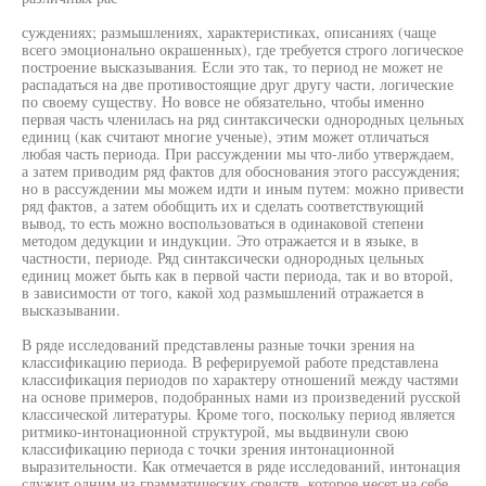
суждениях; размышлениях, характеристиках, описаниях (чаще
всего эмоционально окрашенных), где требуется строго логическое
построение высказывания. Если это так, то период не может не
распадаться на две противостоящие друг другу части, логические
по своему существу. Но вовсе не обязательно, чтобы именно
первая часть членилась на ряд синтаксически однородных цельных
единиц (как считают многие ученые), этим может отличаться
любая часть периода. При рассуждении мы что-либо утверждаем,
а затем приводим ряд фактов для обоснования этого рассуждения;
но в рассуждении мы можем идти и иным путем: можно привести
ряд фактов, а затем обобщить их и сделать соответствующий
вывод, то есть можно воспользоваться в одинаковой степени
методом дедукции и индукции. Это отражается и в языке, в
частности, периоде. Ряд синтаксически однородных цельных
единиц может быть как в первой части периода, так и во второй,
в зависимости от того, какой ход размышлений отражается в
высказывании.
В ряде исследований представлены разные точки зрения на
классификацию периода. В реферируемой работе представлена
классификация периодов по характеру отношений между частями
на основе примеров, подобранных нами из произведений русской
классической литературы. Кроме того, поскольку период является
ритмико-интонационной структурой, мы выдвинули свою
классификацию периода с точки зрения интонационной
выразительности. Как отмечается в ряде исследований, интонация
служит одним из грамматических средств, которое несет на себе