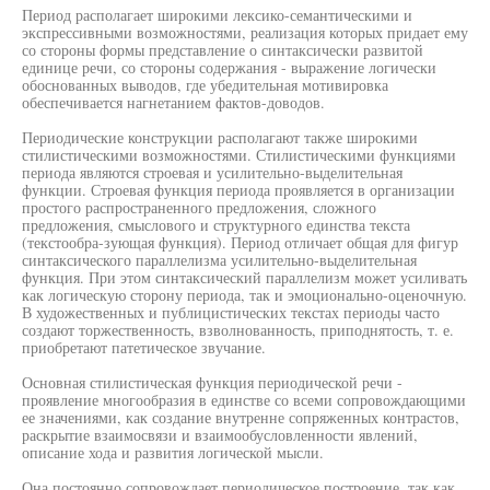
Период располагает широкими лексико-семантическими и
экспрессивными возможностями, реализация которых придает ему
со стороны формы представление о синтаксически развитой
единице речи, со стороны содержания - выражение логически
обоснованных выводов, где убедительная мотивировка
обеспечивается нагнетанием фактов-доводов.
Периодические конструкции располагают также широкими
стилистическими возможностями. Стилистическими функциями
периода являются строевая и усилительно-выделительная
функции. Строевая функция периода проявляется в организации
простого распространенного предложения, сложного
предложения, смыслового и структурного единства текста
(текстообра-зующая функция). Период отличает общая для фигур
синтаксического параллелизма усилительно-выделительная
функция. При этом синтаксический параллелизм может усиливать
как логическую сторону периода, так и эмоционально-оценочную.
В художественных и публицистических текстах периоды часто
создают торжественность, взволнованность, приподнятость, т. е.
приобретают патетическое звучание.
Основная стилистическая функция периодической речи -
проявление многообразия в единстве со всеми сопровождающими
ее значениями, как создание внутренне сопряженных контрастов,
раскрытие взаимосвязи и взаимообусловленности явлений,
описание хода и развития логической мысли.
Она постоянно сопровождает периодическое построение, так как