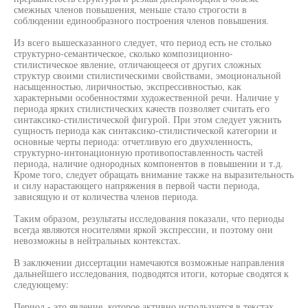
смежных членов повышения, меньше стало строгости в
соблюдении единообразного построения членов повышения.
Из всего вышесказанного следует, что период есть не столько
структурно-семантическое, сколько композиционно-
стилистическое явление, отличающееся от других сложных
структур своими стилистическими свойствами, эмоциональной
насыщенностью, лиричностью, экспрессивностью, как
характерными особенностями художественной речи. Наличие у
периода ярких стилистических качеств позволяет считать его
синтаксико-стилистической фигурой. При этом следует уяснить
сущность периода как синтаксико-стилистической категории и
основные черты периода: отчетливую его двухчленность,
структурно-интонационную противопоставленность частей
периода, наличие однородных компонентов в повышении и т.д.
Кроме того, следует обращать внимание также на выразительность
и силу нарастающего напряжения в первой части периода,
зависящую и от количества членов периода.
Таким образом, результаты исследования показали, что периоды
всегда являются носителями яркой экспрессии, и поэтому они
невозможны в нейтральных контекстах.
В заключении диссертации намечаются возможные направления
дальнейшего исследования, подводятся итоги, которые сводятся к
следующему:
Период - это явление, которое активно используется в текстах