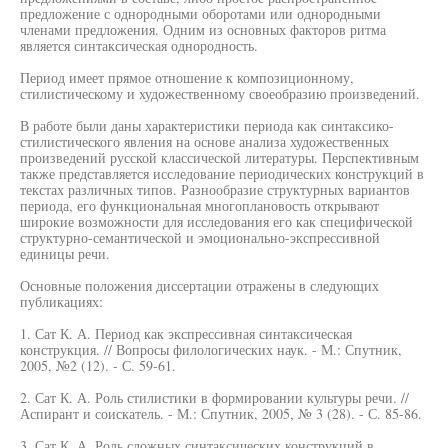
предложение с однородными оборотами или однородными
членами предложения. Одним из основных факторов ритма
является синтаксическая однородность.
Период имеет прямое отношение к композиционному,
стилистическому и художественному своеобразию произведений.
В работе были даны характеристики периода как синтаксико-
стилистического явления на основе анализа художественных
произведений русской классической литературы. Перспективным
также представляется исследование периодических конструкций в
текстах различных типов. Разнообразие структурных вариантов
периода, его функциональная многоплановость открывают
широкие возможности для исследования его как специфической
структурно-семантической и эмоционально-экспрессивной
единицы речи.
Основные положения диссертации отражены в следующих
публикациях:
1. Сат К. А. Период как экспрессивная синтаксическая
конструкция. // Вопросы филологических наук. - М.: Спутник,
2005, №2 (12). - С. 59-61.
2. Сат К. А. Роль стилистики в формировании культуры речи. //
Аспирант и соискатель. - М.: Спутник, 2005, № 3 (28). - С. 85-86.
3. Сат К. А. Роль сложных синтаксических конструкций в