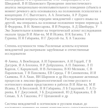
Шведовой, В И Шаховского Проведение лингвистического
анализа эмоционально-волеизъявительного поведения субъекта в
момент речевого акта основывалось на положениях психологии в
концепциях Л С Выготского, А А Леонтьева, А Р Лурии
Рассматривая вопросы передачи междометий с одного языка на
другой, мы опирались на основные положения теории перевода А
В Федорова, В Н. Комиссарова, Я И Рецкера, А Д Швейцера, У
Эко Значительное влияние на теоретический аспект исследования
оказали труды В И Абае-ва, М И Исаева, Н К Багаева, Т А
Гуриева, Н Я Габараева, Н Г Джусой-ты, X А Таказова
Степень изученности темы Различные аспекты изучения
междометий рассматривали зарубежные и отечественные
исследователи
Ф Амека, А Вежбицкая, А И Германович, А И Гордей, Г В
Дагуров, И А Блохина, Н Р Добрушина, А П Ляшенко, Л П
Карпов, С Карцевский, Н В Литовкина, В Ю Меликян, С В
Параховская, Т В Пахолкова, ЕВ Середа, Г В Синекопова, И И
Скачкова, Н А Хван, ВН Шаронов и др Исследование активных
процессов в лексико-фразеологической системе русского и
осетинского языков представлено в работах В И Абае-ва, М И
Исаева, Е Б Бесоловой, Н Я Габараева, Л Б Гацаловой, Т А Гу-
риева, К Г Джусоевой, 3 Б Дзодзиковой, Ю Д Каражаева, Е В
Сенько, X А Таказова, Р Г Цопановой и др
Система междометий в осетинском и русском языках до
настоящего времени не имеет комплексного сопоставительного