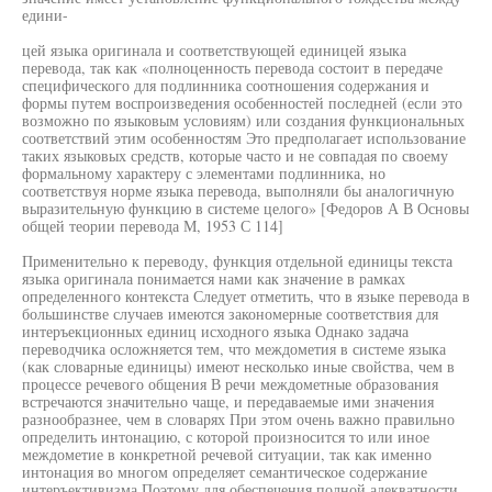
едини-
цей языка оригинала и соответствующей единицей языка
перевода, так как «полноценность перевода состоит в передаче
специфического для подлинника соотношения содержания и
формы путем воспроизведения особенностей последней (если это
возможно по языковым условиям) или создания функциональных
соответствий этим особенностям Это предполагает использование
таких языковых средств, которые часто и не совпадая по своему
формальному характеру с элементами подлинника, но
соответствуя норме языка перевода, выполняли бы аналогичную
выразительную функцию в системе целого» [Федоров А В Основы
общей теории перевода М, 1953 С 114]
Применительно к переводу, функция отдельной единицы текста
языка оригинала понимается нами как значение в рамках
определенного контекста Следует отметить, что в языке перевода в
большинстве случаев имеются закономерные соответствия для
интеръекционных единиц исходного языка Однако задача
переводчика осложняется тем, что междометия в системе языка
(как словарные единицы) имеют несколько иные свойства, чем в
процессе речевого общения В речи междометные образования
встречаются значительно чаще, и передаваемые ими значения
разнообразнее, чем в словарях При этом очень важно правильно
определить интонацию, с которой произносится то или иное
междометие в конкретной речевой ситуации, так как именно
интонация во многом определяет семантическое содержание
интеръективизма Поэтому для обеспечения полной адекватности