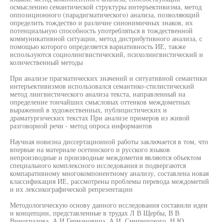
осмыслению семантической структуры интеръективизма, метод
оппозиционного (парадигматического) анализа, позволяющий
определить тождество и различие синонимичных знаков, их
потенциальную способность употребляться в тождественной
коммуникативной ситуации, метод дистрибутивного анализа, с
помощью которого определяется вариативность ИЕ, также
используются социолингвистический, психолингвистический и
количественный методы
При анализе прагматических значений и ситуативной семантики
интеръективизмов использовался семантико-стилистический
метод лингвистического анализа текста, направленный на
определение тончайших смысловых оттенков междометных
выражений в художественных, публицистических и
драматургических текстах При анализе примеров из живой
разговорной речи - метод опроса информантов
Научная новизна диссертационной работы заключается в том, что
впервые на материале осетинского и русского языков
непроизводные и производные междометия являются объектом
специального комплексного исследования и подвергаются
компаративному многокомпонентному анализу, составлена новая
классификация ИЕ, рассмотрены проблемы перевода междометий
и их лексикографической репрезентации
Методологическую основу данного исследования составили идеи
и концепции, представленные в трудах Л В Щербы, В В
Виноградова, А И Германовича, А И. Смирницкого, Н Ю