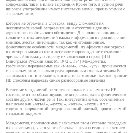
содержания, так и в плане выражения Кроме того, в устной речи
широкое употребление имеют интеръективизмы, произносимые с
закрытым ртом,
которые не отражены в словарях, ввиду сложности их
лексикографической репрезентации и отсутствия для них
адекватного графического обозначения Для полного описания
семантики этих междометий важна информация о произношении,
мимике, жестах, интонации, так как «интонационные,
фонетические особенности междометий, их аффективная окраска,
их моторно-мимическое и жестовое сопровождение составляют
чрезвычайно важную сторону их смыслового строя» [В В
Виноградов Русский язык М, 1972 С 584] Междометия,
графически передаваемые как «м-м-м», «гм», «угу», произносятся
с закрытым ртом, с сильно редуцированным гласным звуком В
зависимости от интонации, высоты тона, мимики, жестов, данные
ИЕ способны выражать самые разнообразные значения
В системе междометий осетинского языка также имеются ИЕ,
состоящие из «особых» звуков, не встречающихся в фонетическом
составе других частей речи Так, интеръективизмы, обозначаемые
на письме как «аегъа1», «азхха1», «эегьи», «азххи» и т п ,
содержат напряженный, редуцированный гласный, произносимый
с сильным выдохом
Междометия, произносимые с закрытым ртом (условно передадим
их как «гымм»), часто употребляемые в речи осетин со значением
удивления, недоумения, содержат носовой звук, произносимый на