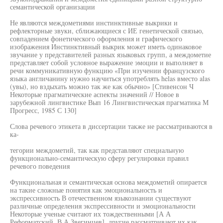
семантической организации
Не являются междометиями инстинктивные выкрики и
рефлекторные звуки, сближающиеся с ИЕ генетической связью,
совпадением фонетического оформления и графического
изображения Инстинктивный выкрик может иметь одинаковое
звучание у представителей разных языковых групп, а междометие
представляет собой условное выражение эмоции и выполняет в
речи коммуникативную функцию «При изучении французского
языка англичанину нужно научиться употреблять helas вместо alas
(увы), но вздыхать можно так же как обычно» [Стивенсон Ч
Некоторые прагматические аспекты значений // Новое в
зарубежной лингвистике Вып 16 Лингвистическая прагматика М
Прогресс, 1985 С 130]
Слова речевого этикета в диссертации также не рассматриваются в
ка-
тегории междометий, так как представляют специальную
функционально-семантическую сферу регулировки правил
речевого поведения
Функциональная и семантическая основа междометий опирается
на такие сложные понятия как эмоциональность и
экспрессивность В отечественном языкознании существуют
различные определения экспрессивности и эмоциональности
Некоторые ученые считают их тождественными [А А
Реформатский, В А Звегинцев], другие рассматривают их как