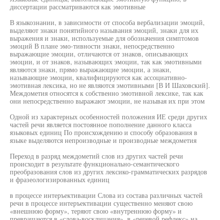
диссертации рассматриваются как эмотивные
В языкознании, в зависимости от способа вербализации эмоций,
выделяют знаки понятийного называния эмоций, знаки для их
выражения и знаки, используемые для обозначения симптомов
эмоций В плане эмо-тивности знаки, непосредственно
выражающие эмоции, отличаются от знаков, описывающих
эмоции, и от знаков, называющих эмоции, так как эмотивными
являются знаки, прямо выражающие эмоции, а знаки,
называющие эмоции, квалифицируются как ассоциативно-
эмотивная лексика, но не являются эмотивными [В И Шаховский].
Междометия относятся к собственно эмотивной лексике, так как
они непосредственно выражают эмоции, не называя их при этом
Одной из характерных особенностей положения ИЕ среди других
частей речи является постоянное пополнение данного класса
языковых единиц По происхождению и способу образования в
языке выделяются непроизводные и производные междометия
Переход в разряд междометий слов из других частей речи
происходит в результате функционально-семантического
преобразования слов из других лексико-грамматических разрядов
и фразеологизированных единиц
в процессе интеръективации Слова из состава различных частей
речи в процессе интеръективации существенно меняют свою
«внешнюю форму», теряют свою «внутреннюю форму» и
превращаются в «слова-восклицания», в «речевой рефлекс» на