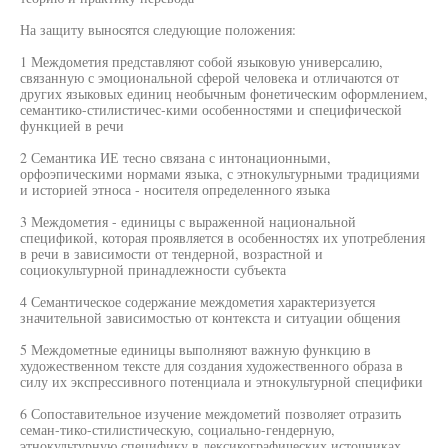
На защиту выносятся следующие положения:
1 Междометия представляют собой языковую универсалию,
связанную с эмоциональной сферой человека и отличаются от
других языковых единиц необычным фонетическим оформлением,
семантико-стилистичес-кими особенностями и специфической
функцией в речи
2 Семантика ИЕ тесно связана с интонационными,
орфоэпическими нормами языка, с этнокультурными традициями
и историей этноса - носителя определенного языка
3 Междометия - единицы с выраженной национальной
спецификой, которая проявляется в особенностях их употребления
в речи в зависимости от тендерной, возрастной и
социокультурной принадлежности субъекта
4 Семантическое содержание междометия характеризуется
значительной зависимостью от контекста и ситуации общения
5 Междометные единицы выполняют важную функцию в
художественном тексте для создания художественного образа в
силу их экспрессивного потенциала и этнокультурной специфики
6 Сопоставительное изучение междометий позволяет отразить
семан-тико-стилистическую, социально-гендерную,
этнокультурную специфику в лексикографических источниках