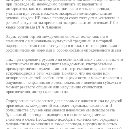
при переводе ИЕ необходимо различать их варианты и
инварианты, как в исходном языке, так и в языке перевода,
учитывая при этом, насколько экспрессивно-эмоциональные
оттенки каждой ИЕ языка перевода соответствуют в контексте, в
речевой ситуации экспрессивно-эмоциональным оттенкам ИЕ в
языке оригинала [Л А Ляшенко]
Характерной чертой междометия является тесная связь его
семантики с национально-культурной традицией и историей
народа - носителя соответствующего языка, с интонационными и
орфоэпическими нормами и особенностями определенного языка
Так, при переводе с русского на осетинский язык важно знать, что
в осетинском языке выделяются междометия, употребляемые
преимущественно мужчинами, и интеръективизмы, чаще всего
встречающиеся в речи женщин Понятно, что незнание или
игнорирование этой особенности в речи осетин может привести к
ощущению неправильного эмоционального поведения субъекта в
момент речевого общения или нарушению стилистики
произведения, автор-ского замысла
Определение эквивалентов для передачи с одного языка на другой
производных междометий вызывает отдельные сложности В
большинстве случаев оказывается невозможным использовать
буквальный перевод находящегося в основе междометия
значимого слова Необходимо подобрать контекстно-подходящие
междометные выражения в языке перевода, нередко полностью
отличающиеся от междометных единиц исходного языка по своей