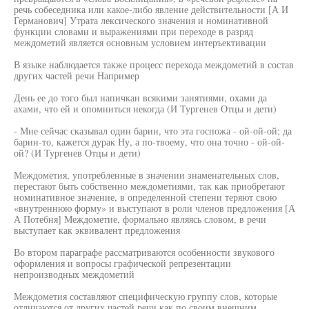
речь собеседника или какое-либо явление действительности [А И
Германович] Утрата лексического значения и номинативной
функции словами и выражениями при переходе в разряд
междометий является основным условием интеръективации
В языке наблюдается также процесс перехода междометий в состав
других частей речи Например
День ее до того был напичкан всякими занятиями, охами да
ахами, что ей и опомниться некогда (И Тургенев Отцы и дети)
- Мне сейчас сказывал один барин, что эта госпожа - ой-ой-ой; да
барин-то, кажется дурак Ну, а по-твоему, что она точно - ой-ой-
ой? (И Тургенев Отцы и дети)
Междометия, употребленные в значении знаменательных слов,
перестают быть собственно междометиями, так как приобретают
номинативное значение, в определенной степени теряют свою
«внутреннюю форму» и выступают в роли членов предложения [А
А Потебня] Междометие, формально являясь словом, в речи
выступает как эквивалент предложения
Во втором параграфе рассматриваются особенности звукового
оформления и вопросы графической репрезентации
непроизводных междометий
Междометия составляют специфическую группу слов, которые
отличаются от других частей речи как по своим внешним