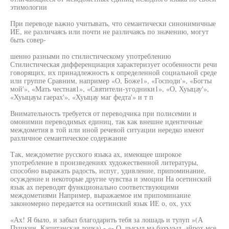
этимологии
При переводе важно учитывать, что семантически синонимичные
ИЕ, не различаясь или почти не различаясь по значению, могут
быть совер-
шенно разными по стилистическому употреблению
Стилистическая дифференциация характеризует особенности речи
говорящих, их принадлежность к определенной социальной среде
или группе Сравним, например «О, Боже1», «Господи'», «Богты
мой'», «Мать честная1», «Святители-угодники1», «О, Хуыцау'»,
«Хуыцауы гаерах'», «Хуыцау маг федта'» и т п
Внимательность требуется от переводчика при полисемии и
омонимии переводимых единиц, так как внешне идентичные
междометия в той или иной речевой ситуации нередко имеют
различное семантическое содержание
Так, междометие русского языка ах, имеющее широкое
употребление в произведениях художественной литературы,
способно выражать радость, испуг, удивление, припоминание,
осуждение и некоторые другие чувства и эмоции На осетинский
язык ах переводят функционально соответствующими
междометиями Например, выражаемое им припоминание
закономерно передается на осетинский язык ИЕ о, ох, ухх
«Ах! Я было, и забыл благодарить тебя за лошадь и тулуп »(А
Пушкин, Капитанская дочка) - «- О, чысыл ма бахъуыд, айрох мсе