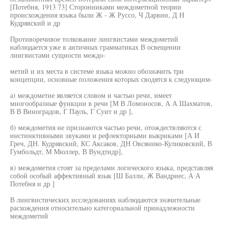
[Потебня, 1913 73] Сторонниками междометной теории
происхождения языка были Ж - Ж Руссо, Ч Дарвин, Д Н
Кудрявский и др
Противоречивое толкование лингвистами междометий
наблюдается уже в античных грамматиках В освещении
лингвистами сущности междо-
метий и их места в системе языка можно обозначить три
концепции, основные положения которых сводятся к следующим-
а) междометие является словом и частью речи, имеет
многообразные функции в речи [М В Ломоносов, А А Шахматов,
В В Виноградов, Г Пауль, Г Суит и др ],
б) междометия не признаются частью речи, отождествляются с
инстинктивными звуками и рефлекторными выкриками [А И
Греч, ДН. Кудрявский, КС Аксаков, ДН Овсянико-Куликовский, В
Гумбольдт, М Мюллер, В Вундтидр],
в) междометия стоят за пределами логического языка, представляя
собой особый аффективный язык [Ш Балли, Ж Вандриес, А А
Потебня и др ]
В лингвистических исследованиях наблюдаются значительные
расхождения относительно категориальной принадлежности
междометий