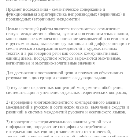
Предмет исследования - семантическое содержание и
функциональная характеристика непроизводных (первичных) и
производных (вторичных) междометий
Целью настоящей работы является теоретическое осмысление
статуса междометия в общем, русском и осетинском языкознании,
многоплановое комплексное описание междометий в осетинском
и русском языках, выявление функциональной дифференциации и
семантического содержания междометий в художественных
текстах и в разговорной речи как особых коммуникативных
единиц языка, посредством которых выражаются эмо-тивные,
когнитивные и эмотивно-волитивные значения
Для достижения поставленной цели и получения объективных
результатов в диссертации ставятся следующие задачи:
1) изучение современных концепций междометия, обобщение,
систематизация и уточнение отдельных теоретических вопросов,
2) проведение многокомпонентного компаративного анализа
междометий в русском и осетинском языках, выявление сходств и
различий в системе междометий русского и осетинского языков,
3) проведение экспериментального анализа устной речи
информантов, определение специфики употребления
интеръекционных единиц в зависимости от этнической,
тендерной, социальной и возрастной дифференциации субъектов,