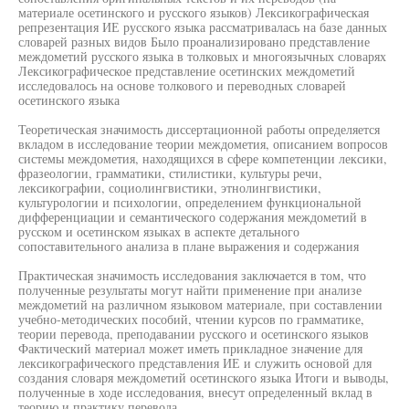
материале осетинского и русского языков) Лексикографическая
репрезентация ИЕ русского языка рассматривалась на базе данных
словарей разных видов Было проанализировано представление
междометий русского языка в толковых и многоязычных словарях
Лексикографическое представление осетинских междометий
исследовалось на основе толкового и переводных словарей
осетинского языка
Теоретическая значимость диссертационной работы определяется
вкладом в исследование теории междометия, описанием вопросов
системы междометия, находящихся в сфере компетенции лексики,
фразеологии, грамматики, стилистики, культуры речи,
лексикографии, социолингвистики, этнолингвистики,
культурологии и психологии, определением функциональной
дифференциации и семантического содержания междометий в
русском и осетинском языках в аспекте детального
сопоставительного анализа в плане выражения и содержания
Практическая значимость исследования заключается в том, что
полученные результаты могут найти применение при анализе
междометий на различном языковом материале, при составлении
учебно-методических пособий, чтении курсов по грамматике,
теории перевода, преподавании русского и осетинского языков
Фактический материал может иметь прикладное значение для
лексикографического представления ИЕ и служить основой для
создания словаря междометий осетинского языка Итоги и выводы,
полученные в ходе исследования, внесут определенный вклад в
теорию и практику перевода