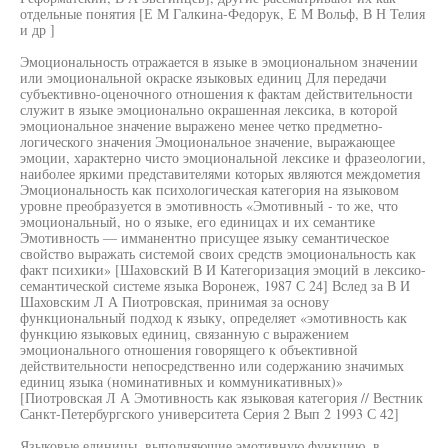
отдельные понятия [Е М Галкина-Федорук, Е М Вольф, В Н Телия
и др ]
Эмоциональность отражается в языке в эмоциональном значении
или эмоциональной окраске языковых единиц Для передачи
субъективно-оценочного отношения к фактам действительности
служит в языке эмоционально окрашенная лексика, в которой
эмоциональное значение выражено менее четко предметно-
логического значения Эмоциональное значение, выражающее
эмоции, характерно чисто эмоциональной лексике и фразеологии,
наиболее яркими представителями которых являются междометия
Эмоциональность как психологическая категория на языковом
уровне преобразуется в эмотивность «Эмотивный - то же, что
эмоциональный, но о языке, его единицах и их семантике
Эмотивность — имманентно присущее языку семантическое
свойство выражать системой своих средств эмоциональность как
факт психики» [Шаховский В И Категоризация эмоций в лексико-
семантической системе языка Воронеж, 1987 С 24] Вслед за В И
Шаховским Л А Пиотровская, принимая за основу
функциональный подход к языку, определяет «эмотивность как
функцию языковых единиц, связанную с выражением
эмоционального отношения говорящего к объективной
действительности непосредственно или содержанию значимых
единиц языка (номинативных и коммуникативных)»
[Пиотровская Л А Эмотивность как языковая категория // Вестник
Санкт-Петербургского университета Серия 2 Вып 2 1993 С 42]
Языковые единицы, выполняющие эмотивную функцию, в