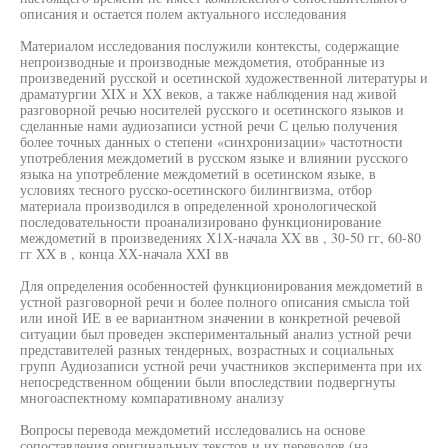
описания и остается полем актуального исследования
Материалом исследования послужили контексты, содержащие
непроизводные и производные междометия, отобранные из
произведений русской и осетинской художественной литературы и
драматургии XIX и XX веков, а также наблюдения над живой
разговорной речью носителей русского и осетинского языков и
сделанные нами аудиозаписи устной речи С целью получения
более точных данных о степени «синхронизации» частотности
употребления междометий в русском языке и влиянии русского
языка на употребление междометий в осетинском языке, в
условиях тесного русско-осетинского билингвизма, отбор
материала производился в определенной хронологической
последовательности проанализировано функционирование
междометий в произведениях Х1Х-начала XX вв , 30-50 гг, 60-80
гг XX в , конца ХХ-начала XXI вв
Для определения особенностей функционирования междометий в
устной разговорной речи и более полного описания смысла той
или иной ИЕ в ее вариантном значении в конкретной речевой
ситуации был проведен экспериментальный анализ устной речи
представителей разных тендерных, возрастных и социальных
групп Аудиозаписи устной речи участников эксперимента при их
непосредственном общении были впоследствии подвергнуты
многоаспектному компаративному анализу
Вопросы перевода междометий исследовались на основе
сопоставления оригинальных текстов и их переводов (на