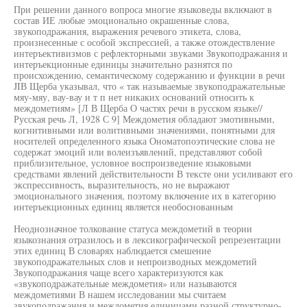
При решении данного вопроса многие языковеды включают в
состав ИЕ любые эмоционально окрашенные слова,
звукоподражания, выражения речевого этикета, слова,
произнесенные с особой экспрессией, а также отождествление
интеръективизмов с рефлекторными звуками Звукоподражания и
интеръекционные единицы значительно разнятся по
происхождению, семантическому содержанию и функции в речи
JIВ Щерба указывал, что « так называемые звукоподражательные
мяу-мяу, вау-вау и т п нет никаких оснований относить к
междометиям» [Л В Щерба О частях речи в русском языке//
Русская речь Л, 1928 С 9] Междометия обладают эмотивными,
когнитивными или волитивными значениями, понятными для
носителей определенного языка Ономатопоэтические слова не
содержат эмоций или волеизъявлений, представляют собой
приблизительное, условное воспроизведение языковыми
средствами явлений действительности В тексте они усиливают его
экспрессивность, выразительность, но не выражают
эмоционального значения, поэтому включение их в категорию
интеръекционных единиц является необоснованным
Неоднозначное толкование статуса междометий в теории
языкознания отразилось и в лексикографической репрезентации
этих единиц В словарях наблюдается смешение
звукоподражательных слов и непроизводных междометий
Звукоподражания чаще всего характеризуются как
«звукоподражательные междометия» или называются
междометиями В нашем исследовании мы считаем
звукоподражания и междометия единицами разной структурно-