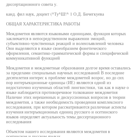
диссертационного совета у.
канд. фил наук, доцент (^Ту^Ш!^ 1 О.Д. Бичегкуева
ОБЩАЯ ХАРАКТЕРИСТИКА РАБОТЫ
Междометия являются языковыми единицами, функция которых
заключается в непосредственном выражении эмоций,
субъективно-чувственных реакций и волеизъявлений человека
Они выделяются в языке своеобразием фонетического
оформления, семантико-грамматической формы и специфической
коммуникативной функцией
Междометия и междометные образования долгое время оставались
за пределами специальных научных исследований В последние
десятилетия интерес к проблеме междометий возрос, но до сих
пор интеръекционные единицы (ИЕ) являются одной из
недостаточно изученных областей лингвистики, так как в науке о
языке наблюдается противоречивое толкование междометия
Наличие этих нерешенных и дискуссионных вопросов в теории
междометия, а также необходимость проведения комплексного
исследования, при котором рассматриваются различные аспекты
изучения интеръекционных единиц русского и осетинского
языков определяет актуальность темы диссертационного
исследования
Объектом нашего исследования являются междометия в
осетинском и русском языках