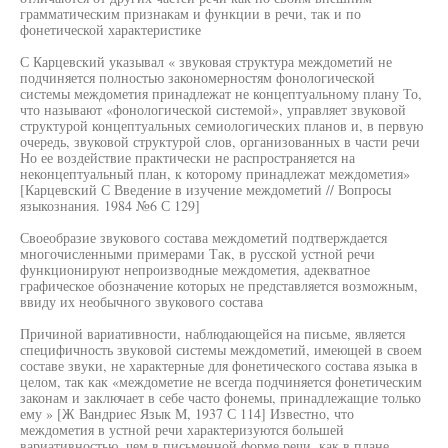
грамматическим признакам и функции в речи, так и по
фонетической характеристике
С Карцевский указывал « звуковая структура междометий не
подчиняется полностью закономерностям фонологической
системы междометия принадлежат не концептуальному плану То,
что называют «фонологической системой», управляет звуковой
структурой концептуальных семиологических планов и, в первую
очередь, звуковой структурой слов, организованных в части речи
Но ее воздействие практически не распространяется на
неконцептуальный план, к которому принадлежат междометия»
[Карцевский С Введение в изучение междометий // Вопросы
языкознания. 1984 №6 С 129]
Своеобразие звукового состава междометий подтверждается
многочисленными примерами Так, в русской устной речи
функционируют непроизводные междометия, адекватное
графическое обозначение которых не представляется возможным,
ввиду их необычного звукового состава
Причиной вариативности, наблюдающейся на письме, является
специфичность звуковой системы междометий, имеющей в своем
составе звуки, не характерные для фонетического состава языка в
целом, так как «междометие не всегда подчиняется фонетическим
законам и заключает в себе часто фонемы, принадлежащие только
ему » [Ж Вандриес Язык М, 1937 С 114] Известно, что
междометия в устной речи характеризуются большей
вариативностью, чем в письменной форме речи, как в плане