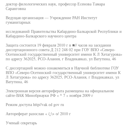
доктор филологических наук, профессор Есенова Тамара
Саранговна
Ведущая организация — Учреждение РАН Институт
гуманитарных
исследований Правительства Кабардино-Балкарской Республики и
Кабардино-Балкарского научного центра
Защита состоится 19 февраля 2010 г в ■// часов на заседании
диссертационного совета Д 212 248 02 при ГОУ ВПО «Северо-
Осетинский государственный университет имени К Л Хетагурова»
по адресу 362025, РСО-Алания, г Владикавказ, ул Ватутина, 46
С диссертацией можно ознакомиться в Научной библиотеке ГОУ
ВПО «Северо-Осетинский государственный университет имени К
Л Хетагурова» по адресу 362025, РСО-Алания, г Владикавказ, ул
Ватутина, 46
Электронная версия автореферата размещена на официальном
сайте-ВАК Минобрнауки РФ « ^ 7 » ноября 2009 г
Режим доступа http//vak ed gov ru
Автореферат разослан « /¿\> о/ 2010 г
Ученый секретарь