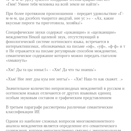
«Гмм! Умнее тебя человека на всей земле не найти'»
При более протяжном произношении - передает удовольствие «Г-
м-м-м, цы дзсебсех чъиритсе акодтай, нее ус >» - «Ах, какие
вкусные пироги ты приготовила, хозяйка'»
Специфические звуки содержат «цокающие» и «щелкающие»
междометия Некий щелевой звук, отсутствующий в
фонологической системе осетинского языка, встречается в
интеръективизмах, обозначаемых на письме «оф», «уф», «ф-ф» и т
п Не отражается на письме регулярным способом междометие,
семантическое содержание которого можно передать глаголом
«хмыкнуть»
«Хм! Ды та цы зоныс1» - «Хм! Да что ты знаешь'»
«Хъм' Нее леег дзы куы нее зеегъа'» - «Хм! Наш-то как скажет. .»
Значительное количество непроизводных междометий в русском и
осетинском языках отличаются от других языковых единиц
особым звуковым составом и графическим представлением
В третьем параграфе рассмотрены различные семантические
классификации ИЕ
Одним из наиболее сложных вопросов многокомпонентного
анализа междометия является определение его семантического
содержания, которое непосредственно связано с эмоциональным