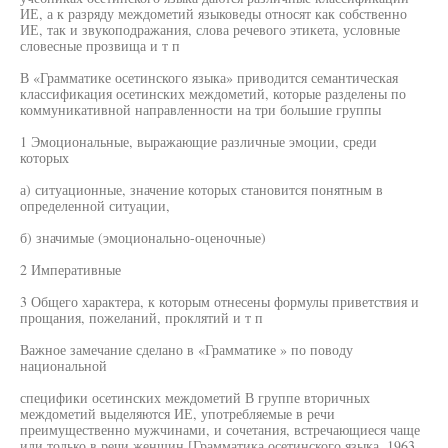
ИЕ, а к разряду междометий языковеды относят как собственно
ИЕ, так и звукоподражания, слова речевого этикета, условные
словесные прозвища и т п
В «Грамматике осетинского языка» приводится семантическая
классификация осетинских междометий, которые разделены по
коммуникативной направленности на три большие группы
1 Эмоциональные, выражающие различные эмоции, среди
которых
а) ситуационные, значение которых становится понятным в
определенной ситуации,
б) значимые (эмоционально-оценочные)
2 Императивные
3 Общего характера, к которым отнесены формулы приветствия и
прощания, пожеланий, проклятий и т п
Важное замечание сделано в «Грамматике » по поводу
национальной
специфики осетинских междометий В группе вторичных
междометий выделяются ИЕ, употребляемые в речи
преимущественно мужчинами, и сочетания, встречающиеся чаще
или только в речи женщин [Грамматика осетинского языка, 1963