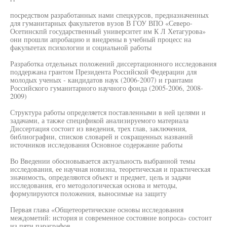
посредством разработанных нами спецкурсов, предназначенных
для гуманитарных факультетов вузов В ГОУ ВПО «Северо-
Осетинскпй государственный университет им К Л Хетагурова»
они прошли апробацию и внедрены в учебный процесс на
факультетах психологии и социальной работы
Разработка отдельных положений диссертационного исследования
поддержана грантом Президента Российской Федерации для
молодых ученых - кандидатов наук (2006-2007) и грантами
Российского гуманитарного научного фонда (2005-2006, 2008-
2009)
Структура работы определяется поставленными в ней целями и
задачами, а также спецификой анализируемого материала
Диссертация состоит из введения, трех глав, заключения,
библиографии, списков словарей и сокращенных названий
источников исследования Основное содержание работы
Во Введении обосновывается актуальность выбранной темы
исследования, ее научная новизна, теоретическая и практическая
значимость, определяются объект и предмет, цель и задачи
исследования, его методологическая основа и методы,
формулируются положения, выносимые на защиту
Первая глава «Общетеоретические основы исследования
междометий: история и современное состояние вопроса» состоит
из пяти параграфов