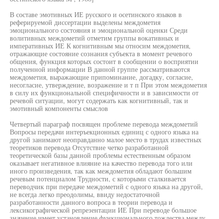
В составе эмотивных ИЕ русского и осетинского языков в
реферируемой диссертации выделены междометия
эмоционального состояния и эмоциональной оценки Среди
волитивных междометий отметим группы вокативных и
императивных ИЕ К когнитивным мы относим междометия,
отражающие состояние сознания субъекта в момент речевого
общения, функция которых состоит в сообщении о восприятии
полученной информации В данной группе рассматриваются
междометия, выражающие припоминание, догадку, согласие,
несогласие, утверждение, возражение и т п При этом междометия
в силу их функциональной специфичности и в зависимости от
речевой ситуации, могут содержать как когнитивный, так и
эмотивный компоненты смыслов
Четвертый параграф посвящен проблеме перевода междометий
Вопросы передачи интеръекционных единиц с одного языка на
другой занимают неоправданно малое место в трудах известных
теоретиков перевода Отсутствие четко разработанной
теоретической базы данной проблемы естественным образом
оказывает негативное влияние на качество перевода того или
иного произведения, так как междометия обладают большим
речевым потенциалом Трудности, с которыми сталкивается
переводчик при передаче междометий с одного языка на другой,
не всегда легко преодолимы, ввиду недостаточной
разработанности данного вопроса в теории перевода и
лексикографической репрезентации ИЕ При переводе большое
значение имеет установление функционального тождества между