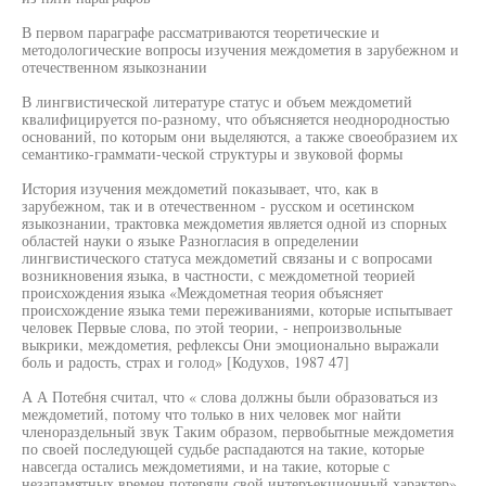
В первом параграфе рассматриваются теоретические и
методологические вопросы изучения междометия в зарубежном и
отечественном языкознании
В лингвистической литературе статус и объем междометий
квалифицируется по-разному, что объясняется неоднородностью
оснований, по которым они выделяются, а также своеобразием их
семантико-граммати-ческой структуры и звуковой формы
История изучения междометий показывает, что, как в
зарубежном, так и в отечественном - русском и осетинском
языкознании, трактовка междометия является одной из спорных
областей науки о языке Разногласия в определении
лингвистического статуса междометий связаны и с вопросами
возникновения языка, в частности, с междометной теорией
происхождения языка «Междометная теория объясняет
происхождение языка теми переживаниями, которые испытывает
человек Первые слова, по этой теории, - непроизвольные
выкрики, междометия, рефлексы Они эмоционально выражали
боль и радость, страх и голод» [Кодухов, 1987 47]
А А Потебня считал, что « слова должны были образоваться из
междометий, потому что только в них человек мог найти
членораздельный звук Таким образом, первобытные междометия
по своей последующей судьбе распадаются на такие, которые
навсегда остались междометиями, и на такие, которые с
незапамятных времен потеряли свой интеръекционный характер»