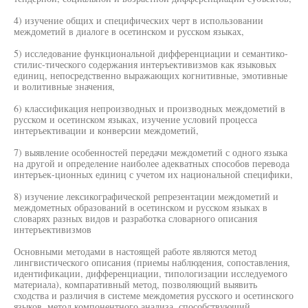
4) изучение общих и специфических черт в использовании
междометий в диалоге в осетинском и русском языках,
5) исследование функциональной дифференциации и семантико-
стилис-тического содержания интеръективизмов как языковых
единиц, непосредственно выражающих когнитивные, эмотивные
и волитивные значения,
6) классификация непроизводных и производных междометий в
русском и осетинском языках, изучение условий процесса
интеръективации и конверсии междометий,
7) выявление особенностей передачи междометий с одного языка
на другой и определение наиболее адекватных способов перевода
интеръек-ционных единиц с учетом их национальной специфики,
8) изучение лексикографической репрезентации междометий и
междометных образований в осетинском и русском языках в
словарях разных видов и разработка словарного описания
интеръективизмов
Основными методами в настоящей работе являются метод
лингвистического описания (приемы наблюдения, сопоставления,
идентификации, дифференциации, типологизации исследуемого
материала), компаративный метод, позволяющий выявить
сходства и различия в системе междометия русского и осетинского
языков, метод компонентного анализа, способствующий