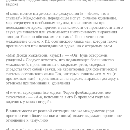
выдохе
«Гымм, мсенсе цы дисссегтсе фехъуыстон1» - «Боже, что я
слышал'» Междометие, передающее испуг, сильное удивление,
характеризуется необычным звуком, произносимым при
неожиданном вдохе, причем в зависимости от протяжности этого
звука усиливается или уменьшается интенсивность выражения
эмоции Условно обозначим его «мм»" По значению это
междометие близко к ИЕ осетинского языка «а», которая также
произносится при неожиданном вдохе, но с открытым ртом
«Мм! Дсехи хъахъхъсен, хауыс1» — «Ой! Будь осторожен,
упадешь1» Следует отметить, что подавляющее большинство
междометий, произносимых с закрытым ртом, содержат
(представляют собой) звуки, не характерные для фонетической
системы осетинского языка Так, интеръек-тивизм «гм-м-м» (с
протяжным «м») - произносится на выдохе, выражает догадку с
оттенком припоминания, удивления
«Гм-м-м, серхъуыды йсе кодтон Фарон фембаглдыстсем нее
сыхсегтеем» — «А-а, вспомнила я его В прошлом году мы
виделись у моих соседей»
В зависимости от речевой ситуации это же междометие (при
произнесении более высоким тоном) может выражать ироничное
отношение к чему-либо
«Г-м-м-м! Дсеу хуызеен зондджын зееххы цъарыл нал ис» —