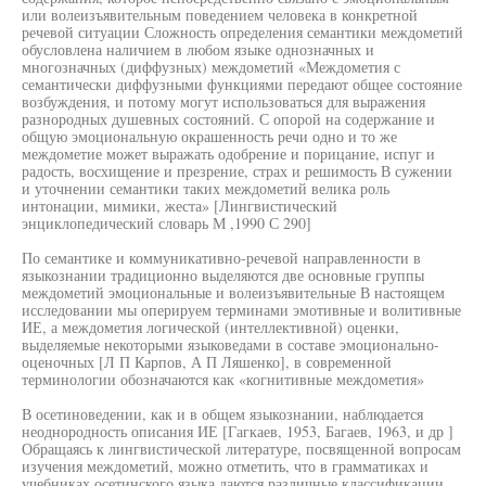
или волеизъявительным поведением человека в конкретной
речевой ситуации Сложность определения семантики междометий
обусловлена наличием в любом языке однозначных и
многозначных (диффузных) междометий «Междометия с
семантически диффузными функциями передают общее состояние
возбуждения, и потому могут использоваться для выражения
разнородных душевных состояний. С опорой на содержание и
общую эмоциональную окрашенность речи одно и то же
междометие может выражать одобрение и порицание, испуг и
радость, восхищение и презрение, страх и решимость В сужении
и уточнении семантики таких междометий велика роль
интонации, мимики, жеста» [Лингвистический
энциклопедический словарь М ,1990 С 290]
По семантике и коммуникативно-речевой направленности в
языкознании традиционно выделяются две основные группы
междометий эмоциональные и волеизъявительные В настоящем
исследовании мы оперируем терминами эмотивные и волитивные
ИЕ, а междометия логической (интеллективной) оценки,
выделяемые некоторыми языковедами в составе эмоционально-
оценочных [Л П Карпов, А П Ляшенко], в современной
терминологии обозначаются как «когнитивные междометия»
В осетиноведении, как и в общем языкознании, наблюдается
неоднородность описания ИЕ [Гагкаев, 1953, Багаев, 1963, и др ]
Обращаясь к лингвистической литературе, посвященной вопросам
изучения междометий, можно отметить, что в грамматиках и
учебниках осетинского языка даются различные классификации