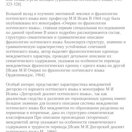
323-328]
Большой вклад в изучение эмотивной лексики и фразеологии
осетинского языка внес профессор М И Исаев В 1964 году была
опубликована его монография «Очерки по фразеологии
осетинского языка», ставшая первым специальным исследованием
по данной проблеме В книге подробно рассматриваются состав,
структурно-семантическое и грамматическое описание
фразеологии осетинского языка Анализируя структуру, значение и
грамматическую характеристику устойчивых сочетаний
осетинского языка, автор выделяет фразеологические единицы
междометного характера, проводит детальное описание их
семантического содержания, указывая на особенности перевода
междометных фразеологических единиц с одного языка на другой
[Исаев М И Очерки по фразеологии осетинского языка
Орджоникидзе, 1964]
Особый интерес представляет характеристика междометий
дигорско-го варианта осетинского языка в монографии М И
Исаева «Дигорский диалект осетинского языка», так как
диалектные сходства и различия ин-теръекционных единиц имеют
большое значение для полного описания системы междометия
осетинского языка Все междометия по образованию разделены на
первичные и вторичные, дана их структурно-семантическая
классификация При описании производных (вторичных)
междометий автор указывает на особенности семантического
содержания и трудности перевода [Исаев М И Дигорский диалект
осетинского языка М , 1966]