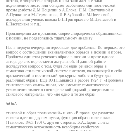
поэтов, в творчестве которых проза занимает все-таки
подчиненное место или обладает особенностями поэтической
прозы (работы Д.М.Поцепни о А.Блоке, Н.М. Светличной о
А.Пушкине и М.Лермонтове, Л.В.Зубовой о М.Цветаевой,
исследования ученых школы В.П.Григорьева о М.Цветаевой и
Б.Пастернаке и т.д.)
Произведения же прозаиков, скорее спорадически обращавшихся
к поэзии, не подвергались тщательному анализу.
Нас в первую очередь интересовали две проблемы. Во-первых, это
вопрос о соотношении эквивалентных образов в поэзии и прозе.
Проблема единства речевого образа в поэзии и прозе одного
автора до сих пор остается актуальной. В данной работе
исследуется вопрос о том, будет ли един речевой образ в
семантико-стилистической системе писателя, включающей в себя
прозаический и поэтический дискурсы, либо это будут два
различных образа. Еще Ю.Н.Тынянов в работе 1924 г. «Проблема
стихотворного языка» писал, что «момент семантического
усложнения является специфической формой развертывания
стихового материала», что «не одно и то же образ
/вОвА
стиховой и образ поэтический» и что «В прозе, где развитие
сюжета идет по другим путям, функция образа тоже иная».
(Тынянов, 1965:170) С другой стороны, Б.А.Ларин считал
семантическую осложненность всеобщим свойством