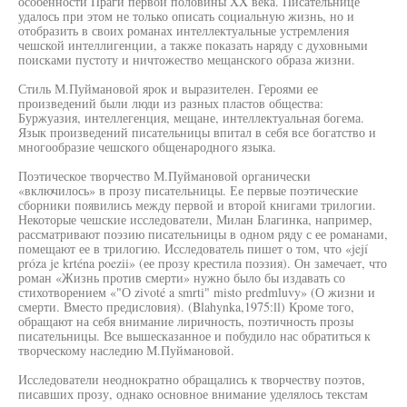
особенности Праги первой половины XX века. Писательнице
удалось при этом не только описать социальную жизнь, но и
отобразить в своих романах интеллектуальные устремления
чешской интеллигенции, а также показать наряду с духовными
поисками пустоту и ничтожество мещанского образа жизни.
Стиль М.Пуймановой ярок и выразителен. Героями ее
произведений были люди из разных пластов общества:
Буржуазия, интеллегенция, мещане, интеллектуальная богема.
Язык произведений писательницы впитал в себя все богатство и
многообразие чешского общенародного языка.
Поэтическое творчество М.Пуймановой органически
«включилось» в прозу писательницы. Ее первые поэтические
сборники появились между первой и второй книгами трилогии.
Некоторые чешские исследователи, Милан Благинка, например,
рассматривают поэзию писательницы в одном ряду с ее романами,
помещают ее в трилогию. Исследователь пишет о том, что «její
próza je krténa poezii» (ее прозу крестила поэзия). Он замечает, что
роман «Жизнь против смерти» нужно было бы издавать со
стихотворением «"О zivoté a smrti" misto predmluvy» (О жизни и
смерти. Вместо предисловия). (Blahynka,1975:ll) Кроме того,
обращают на себя внимание лиричность, поэтичность прозы
писательницы. Все вышесказанное и побудило нас обратиться к
творческому наследию М.Пуймановой.
Исследователи неоднократно обращались к творчеству поэтов,
писавших прозу, однако основное внимание уделялось текстам