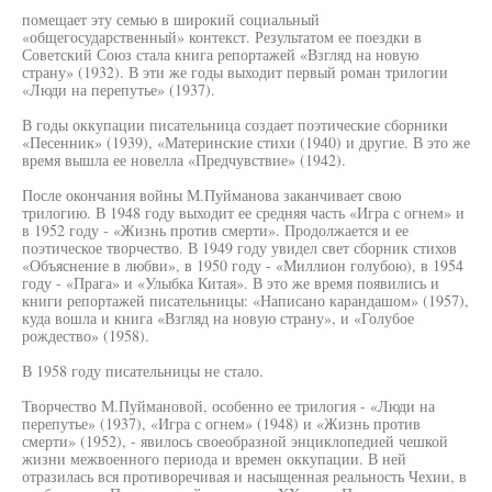
помещает эту семью в широкий социальный
«общегосударственный» контекст. Результатом ее поездки в
Советский Союз стала книга репортажей «Взгляд на новую
страну» (1932). В эти же годы выходит первый роман трилогии
«Люди на перепутье» (1937).
В годы оккупации писательница создает поэтические сборники
«Песенник» (1939), «Материнские стихи (1940) и другие. В это же
время вышла ее новелла «Предчувствие» (1942).
После окончания войны М.Пуйманова заканчивает свою
трилогию. В 1948 году выходит ее средняя часть «Игра с огнем» и
в 1952 году - «Жизнь против смерти». Продолжается и ее
поэтическое творчество. В 1949 году увидел свет сборник стихов
«Объяснение в любви», в 1950 году - «Миллион голубою), в 1954
году - «Прага» и «Улыбка Китая». В это же время появились и
книги репортажей писательницы: «Написано карандашом» (1957),
куда вошла и книга «Взгляд на новую страну», и «Голубое
рождество» (1958).
В 1958 году писательницы не стало.
Творчество М.Пуймановой, особенно ее трилогия - «Люди на
перепутье» (1937), «Игра с огнем» (1948) и «Жизнь против
смерти» (1952), - явилось своеобразной энциклопедией чешкой
жизни межвоенного периода и времен оккупации. В ней
отразилась вся противоречивая и насыщенная реальность Чехии, в