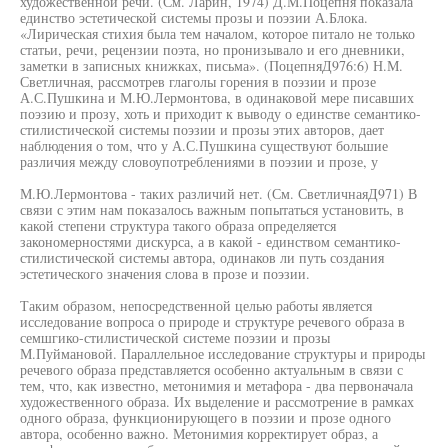
художественной речи. (См. Ларин, 1974) Д.М.Поцепня показала
единство эстетической системы прозы и поэзии А.Блока.
«Лирическая стихия была тем началом, которое питало не только
статьи, речи, рецензии поэта, но пронизывало и его дневники,
заметки в записных книжках, письма». (ПоцепняД976:6) Н.М.
Светличная, рассмотрев глаголы горения в поэзии и прозе
А.С.Пушкина и М.Ю.Лермонтова, в одинаковой мере писавших
поэзию и прозу, хоть и приходит к выводу о единстве семантико-
стилистической системы поэзии и прозы этих авторов, дает
наблюдения о том, что у А.С.Пушкина существуют большие
различия между словоупотреблениями в поэзии и прозе, у
М.Ю.Лермонтова - таких различий нет. (См. СветличнаяД971) В
связи с этим нам показалось важным попытаться установить, в
какой степени структура такого образа определяется
закономерностями дискурса, а в какой - единством семантико-
стилистической системы автора, одинаков ли путь создания
эстетического значения слова в прозе и поэзии.
Таким образом, непосредственной целью работы является
исследование вопроса о природе и структуре речевого образа в
семшгико-стилистической системе поэзии и прозы
М.Пуймановой. Параллельное исследование структуры и природы
речевого образа представляется особенно актуальным в связи с
тем, что, как известно, метонимия и метафора - два первоначала
художественного образа. Их выделение и рассмотрение в рамках
одного образа, функционирующего в поэзии и прозе одного
автора, особенно важно. Метонимия корректирует образ, а