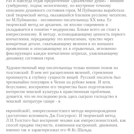
Раз и навсегда отдав предпочтение «диалектике души» - внешне
сумбурному, подчас нелогичному, но внутренне точному
описанию душевного состояния героя, М.Пуйманова выработала
свой творческий метод, оказавшийся близким русскому читателю,
но М.Пуйманова - несомненно писательница XX века. Ее
творческий метод не архаичен, он вполне современен и
укладывается в понятие • модернизма. Ближе всего он стоит к
импрессионизму. К методу, исповедывающему ценность первого
впечатления, передающему это впечатление, чувство через
конкретные детали, схватывающему явления в их внешних
проявлениях и описывающему их в отрывочных, мгновенно
фиксирующих каждое впечатление штрихах, улавливающему
динамику состояния героя.
Художественный мир писательницы только внешне похож на
толстовский. В нем нет расщепления явлений, стремления
проникнуть в глубину сущности вещей. Русский писатель был
чрезвычайно популярен в Чехии на рубеже веков. И хотя,
безусловно, восприятие его творчества было подготовлено
интересом чешской культуры к нравственным проблемам,
думается, что не последнюю роль здесь сыграло господство в
чешской литературе (шире - в
европейской), импрессионистского метода миропорождения
(достаточно вспомнить Дж.Голсуорси). И творческий метод
Л.Н.Толстого был воспринят чехами как импрессионистский, как
способ предачи текучести, изменения настроений, движения,
именно так и характеризовал его Ф.Кс.Шальда.