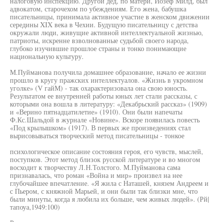
налоговую инспекцию. Другой дед, по матери, Йозеф Милд, был
адвокатом, старочехом по убеждениям. Его жена, бабушка
писательницы, принимала активное участие в женском движении
середины XIX века в Чехии. Будущую писательницу с детства
окружали люди, живущие активной интеллектуальной жизнью,
патриоты, искренне взволнованные судьбой своего народа,
глубоко изучившие прошлое страны и тонко понимающие
национальную культуру.
М.Пуйманова получила домашнее образование, начало ее жизни
прошло в кругу пражских интеллектуалов. «Жизнь в укромном
уголке» (V гайМ) - так охарактеризовала она свою юность.
Результатом ее внутренней работы юных лет стали рассказы, с
которыми она вошла в литературу: «Декабрьский рассказ» (1909)
и «Верино пятнадцатилетие» (1910). Они были напечаты
Ф.Кс.Шальдой в журнале «Новине». Вскоре появилась повесть
«Под крылышком» (1917). В первых же произведениях стал
вырисовываться творческий метод писательницы - тонкое
психологическое описание состояния героя, его чувств, мыслей,
поступков. Этот метод близок русской литературе и во многом
восходит к творчеству Л.Н.Толстого. М.Пуйманова сама
признавалась, что роман «Война и мир» произвел на нее
глубочайшее впечатление. «Я жила с Наташей, князем Андреем и
с Пьером, с княжной Марьей, и они были так близки мне, что
были минуты, когда я любила их больше, чем живых людей». (Рй|
тапоуа,1949:100)