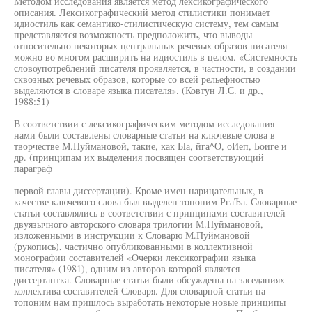
Методом исследования является метод лексикографического
описания. Лексикографический метод стилистики понимает
идиостиль как семантико-стилистическую систему, тем самым
представляется возможность предположить, что выводы
относительно некоторых центральных речевых образов писателя
можно во многом расширить на идиостиль в целом. «Системность
словоупотреблений писателя проявляется, в частности, в создании
сквозных речевых образов, которые со всей рельефностью
выделяются в словаре языка писателя». (Ковтун Л.С. и др.,
1988:51)
В соответствии с лексикографическим методом исследования
нами были составлены словарные статьи на ключевые слова в
творчестве М.Пуймановой, такие, как Ыа, йга^О, оИеп, Ьоиге и
др. (принципам их выделения посвящен соответствующий
параграф
первой главы диссертации). Кроме имен нарицательных, в
качестве ключевого слова был выделен топоним РгаЪа. Словарные
статьи составлялись в соответствии с принципами составителей
двуязычного авторского словаря трилогии М.Пуймановой,
изложенными в инструкции к Словарю М.Пуймановой
(рукопись), частично опубликованными в коллективной
монографии составителей «Очерки лексикографии языка
писателя» (1981), одним из авторов которой является
диссертантка. Словарные статьи были обсуждены на заседаниях
коллектива составителей Словаря. Для словарной статьи на
топоним нам пришлось выработать некоторые новые принципы