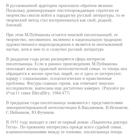
В русскоязычной аудитории произошло обратное явление.
Поскольку доминирующие текстопорождающие стратегии ее
творчества смогли войти в парадигму русской литературы, то ее
творческий метод стал восприниматься как свой, родной,
близкий.
При этом М.Пуйманова остается чешской писательницей, ее
творчество, несомненно, включено в национальную традицию
художественного миропорождения и является ее неотъемлемой
частью, хотя в чем-то и созвучно русской литературе.
В двадцатые годы резко расширяется сфера интересов
писательницы. Если в ранних произведениях М.Пуйманова
описывает жизнь пражской интеллигентной семьи, то теперь она
обращается к жизни простых людей, но и здесь ее интересуют,
наряду с социальными, психологические и нравственные
проблемы. Фигуры главных героев, как отмечают чешские
исследователи, выписаны еще достаточно камерно. (Ршуоёсе ро
ё^тас11 севке ШегаШгу, 1984:477)
В тридцатые годы писательница знакомится с представителями
левоориентированной интеллигенции Б.Вацлавеком, В.Незваном,
С.Нейманом, Ю.Фучиком.
В 1931 году выходит в свет ее первый роман «Пациентка доктора
Гегла». По-прежнему интересуясь прежде всего судьбой семьи,
взаимооотношениями между ее членами, писательница теперь