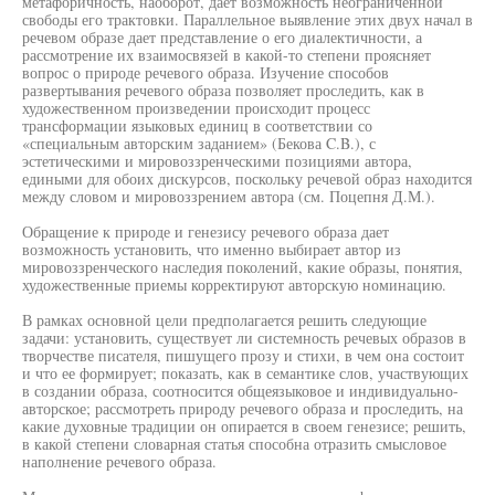
метафоричность, наоборот, дает возможность неограниченной
свободы его трактовки. Параллельное выявление этих двух начал в
речевом образе дает представление о его диалектичности, а
рассмотрение их взаимосвязей в какой-то степени проясняет
вопрос о природе речевого образа. Изучение способов
развертывания речевого образа позволяет проследить, как в
художественном произведении происходит процесс
трансформации языковых единиц в соответствии со
«специальным авторским заданием» (Бекова C.B.), с
эстетическими и мировоззренческими позициями автора,
едиными для обоих дискурсов, поскольку речевой образ находится
между словом и мировоззрением автора (см. Поцепня Д.М.).
Обращение к природе и генезису речевого образа дает
возможность установить, что именно выбирает автор из
мировоззренческого наследия поколений, какие образы, понятия,
художественные приемы корректируют авторскую номинацию.
В рамках основной цели предполагается решить следующие
задачи: установить, существует ли системность речевых образов в
творчестве писателя, пишущего прозу и стихи, в чем она состоит
и что ее формирует; показать, как в семантике слов, участвующих
в создании образа, соотносится общеязыковое и индивидуально-
авторское; рассмотреть природу речевого образа и проследить, на
какие духовные традиции он опирается в своем генезисе; решить,
в какой степени словарная статья способна отразить смысловое
наполнение речевого образа.