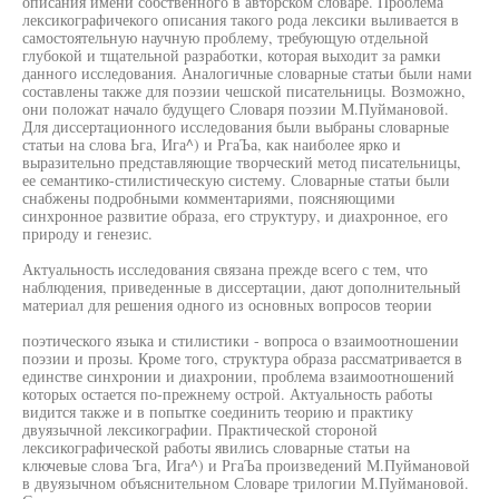
описания имени собственного в авторском словаре. Проблема
лексикографичекого описания такого рода лексики выливается в
самостоятельную научную проблему, требующую отдельной
глубокой и тщательной разработки, которая выходит за рамки
данного исследования. Аналогичные словарные статьи были нами
составлены также для поэзии чешской писательницы. Возможно,
они положат начало будущего Словаря поэзии М.Пуймановой.
Для диссертационного исследования были выбраны словарные
статьи на слова Ьга, Ига^) и РгаЪа, как наиболее ярко и
выразительно представляющие творческий метод писательницы,
ее семантико-стилистическую систему. Словарные статьи были
снабжены подробными комментариями, поясняющими
синхронное развитие образа, его структуру, и диахронное, его
природу и генезис.
Актуальность исследования связана прежде всего с тем, что
наблюдения, приведенные в диссертации, дают дополнительный
материал для решения одного из основных вопросов теории
поэтического языка и стилистики - вопроса о взаимоотношении
поэзии и прозы. Кроме того, структура образа рассматривается в
единстве синхронии и диахронии, проблема взаимоотношений
которых остается по-прежнему острой. Актуальность работы
видится также и в попытке соединить теорию и практику
двуязычной лексикографии. Практической стороной
лексикографической работы явились словарные статьи на
ключевые слова Ъга, Ига^) и РгаЪа произведений М.Пуймановой
в двуязычном объяснительном Словаре трилогии М.Пуймановой.