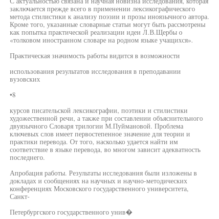
С актуальностью связана и научная новизна исследования, которая
заключается прежде всего в применении лексикографического
метода стилистики к анализу поэзии и прозы иноязычного автора.
Кроме того, указанные словарные статьи могут быть рассмотрены
как попытка практической реализации идеи Л.В.Щербы о
«толковом иностранном словаре на родном языке учащихся».
Практическая значимость работы видится в возможности
использования результатов исследования в преподавании
вузовских
•8
курсов писательской лексикографии, поэтики и стилистики
художественной речи, а также при составлении объяснительного
двуязычного Словаря трилогии М.Пуймановой. Проблема
ключевых слов имеет первостепенное значение для теории и
практики перевода. От того, насколько удается найти им
соответствие в языке перевода, во многом зависит адекватность
последнего.
Апробация работы. Результаты исследования были изложены в
докладах и сообщениях на научных и научно-методических
конференциях Московского государственного университета,
Санкт-
Петербургского государственного унив�