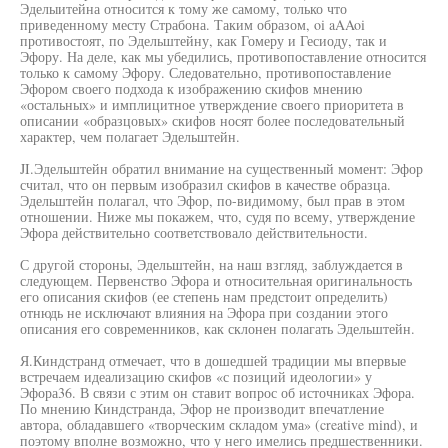
Эделыитейна относится к тому же самому, только что
приведенному месту Страбона. Таким образом, oi aAAoi
противостоят, по Эдельштейну, как Гомеру и Гесиоду, так и
Эфору. На деле, как мы убедились, противопоставление относится
только к самому Эфору. Следовательно, противопоставление
Эфором своего подхода к изображению скифов мнению
«остальных» и имплицитное утверждение своего приоритета в
описании «образцовых» скифов носят более последовательный
характер, чем полагает Эдельштейн.
JI.Эдельштейн обратил внимание на существенный момент: Эфор
считал, что он первым изобразил скифов в качестве образца.
Эдельштейн полагал, что Эфор, по-видимому, был прав в этом
отношении. Ниже мы покажем, что, судя по всему, утверждение
Эфора действительно соответствовало действительности.
С другой стороны, Эдельштейн, на наш взгляд, заблуждается в
следующем. Первенство Эфора и относительная оригинальность
его описания скифов (ее степень нам предстоит определить)
отнюдь не исключают влияния на Эфора при создании этого
описания его современников, как склонен полагать Эдельштейн.
Я.Киндстранд отмечает, что в дошедшей традиции мы впервые
встречаем идеализацию скифов «с позиций идеологии» у
Эфора36. В связи с этим он ставит вопрос об источниках Эфора.
По мнению Киндстранда, Эфор не производит впечатление
автора, обладавшего «творческим складом ума» (creative mind), и
поэтому вполне возможно, что у него имелись предшественники.