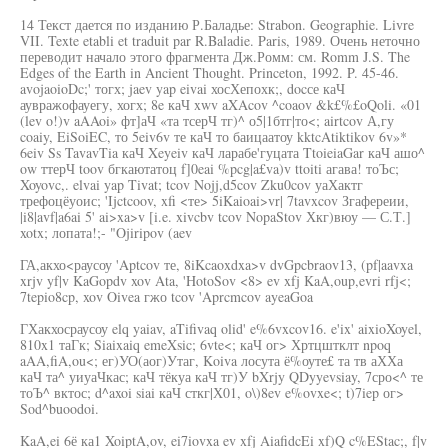
14 Текст дается по изданию Р.Баладье: Strabon. Geographie. Livre
VII. Texte etabli et traduit par R.Baladie. Paris, 1989. Очень неточно
переводит начало этого фрагмента Дж.Ромм: см. Romm J.S. The
Edges of the Earth in Ancient Thought. Princeton, 1992. P. 45-46.
avojaoioDc;' тогх; jaev yap eivai хосХепохк;, docсе каЧ
аувражофауегу, хогх; 8e каЧ xwv aXAcov ^coaov &k£%£oQoli. «01
(lev o!)v aAAoi» фт]аЧ «та тсерЧ тг)^ о5|1бтг|то<; airtcov А,гу
coaiy, EiSoiEC, то 5eiv6v те каЧ то баицаатоу kktcAtiktikov 6v»*
6eiv Ss TavavTia каЧ Xeyeiv каЧ ларабе'гуцата TtoieiaGar каЧ ашо^
ow ттерЧ toov бгкаютатоц f]0eai %pcg|a£va)v ttoiti агава! тоЪс;
Xoyovc,. elvai yap Tivat; tcov Nojj,d5cov Zku0cov уаХактг
трефоцёуоис; 'Ijctcoov, xfi <те> 5iKaioai>vr| 7tavxcov Згафереии,
|i8|avf|a6ai 5' ai>xa>v [i.e. xivcbv tcov NopaStov Хкг)вюу — С.Т.]
xotx; лопата!;- "Ojiripov (aev
ГА,акхо<раусоу 'Aptcov те, 8iKcaoxdxa>v dvGpcbraov13, (pf|aavxa
xrjv yf|v KaGopdv xov Ata, 'HotoSov <8> ev xfj KaA,oup,evri rfj<;
7tepio8cp, xov Oivea гжо tcov 'Aprcmcov ayeaGoa
ГХакхосраусоу elq yaiav, aTifivaq olid' e%6vxcov16. e'ix' aixioXoyel,
810x1 таГк; Siaixaiq emeXsic; 6vte<; каЧ ог> Хртцштклт npoq
aAA,fiA,ou<; ег)УО(аог)Утаг, Koiva лосута ё%оуте£ та тв аХХа
каЧ та^ уиуаЧкас; каЧ тёкуа каЧ тг)У bXrjy QDyyevsiay, 7сро<^ те
тоЪ^ вктос; d^axoi siai каЧ сткг|Х01, o\)8ev e%ovxe<; t)7iep ог>
Sod^buoodoi.
KaA,ei 6ё ка1 XoiptA,ov, ei7iovxa ev xfj AiafidcEi xf)Q c%EStac;, f|v