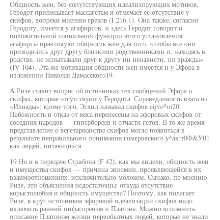
Общность жен, без сопутствующих идеализирующих мотивов,
Геродот приписывает массагетам и отмечает ее отсутствие у
скифов, вопреки мнению греков (I 216.1). Она также, согласно
Геродоту, имеется у агафирсов, и здесь Геродот говорит о
положительной социальной функции этого установления:
агафирсы практикуют общность жен для того, «чтобы все они
приходились друг другу близкими родственниками и, находясь в
родстве, не испытывали друг к другу ни ненависти, ни вражды»
(IV 104). Эта же мотивация общности жен имеется и у Эфора в
изложении Николая Дамасского19.
А.Ризе ставит вопрос об источниках тех сообщений Эфора о
скифах, которые отсутствуют у Геродота. Справедливость взята из
«Илиады»; кроме того, Эсхил называл скифов eijvo^oi20.
Набожность и отказ от мяса перенесены на эфоровых скифов от
соседних народов — гипербореев и отчасти гетов. В то же время
представление о вегетарианстве скифов могло появиться в
результате неправильного понимания гомеровского у^ак:т0Ф&У01
как людей, питающихся
19 Но и в передаче Страбона (F 42), как мы видели, общность жен
и имущества скифов — причина эвномии, проявляющейся в их
взаимоотношениях. исключительно молоком. Однако, по мнению
Ризе, эти объяснения недостаточны: откуда отсутствие
корыстолюбия и общность имущества? Поэтому, как полагает
Ризе, в круг источников эфоровой идеализации скифов надо
включить ранний пифагореизм и Платона. Можно вспомнить
описание Платоном жизни первобытных людей, которые не знали