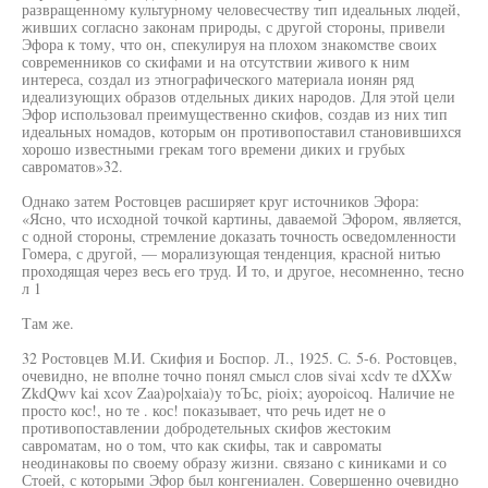
развращенному культурному человесчеству тип идеальных людей,
живших согласно законам природы, с другой стороны, привели
Эфора к тому, что он, спекулируя на плохом знакомстве своих
современников со скифами и на отсутствии живого к ним
интереса, создал из этнографического материала ионян ряд
идеализующих образов отдельных диких народов. Для этой цели
Эфор использовал преимущественно скифов, создав из них тип
идеальных номадов, которым он противопоставил становившихся
хорошо известными грекам того времени диких и грубых
савроматов»32.
Однако затем Ростовцев расширяет круг источников Эфора:
«Ясно, что исходной точкой картины, даваемой Эфором, является,
с одной стороны, стремление доказать точность осведомленности
Гомера, с другой, — морализующая тенденция, красной нитью
проходящая через весь его труд. И то, и другое, несомненно, тесно
л 1
Там же.
32 Ростовцев М.И. Скифия и Боспор. Л., 1925. С. 5-6. Ростовцев,
очевидно, не вполне точно понял смысл слов sivai xcdv те dXXw
ZkdQwv kai xcov Zaa)po|xaia)y тоЪс, pioix; ayopoicoq. Наличие не
просто кос!, но те . кос! показывает, что речь идет не о
противопоставлении добродетельных скифов жестоким
савроматам, но о том, что как скифы, так и савроматы
неодинаковы по своему образу жизни. связано с киниками и со
Стоей, с которыми Эфор был конгениален. Совершенно очевидно