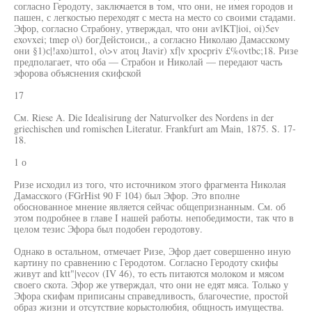
согласно Геродоту, заключается в том, что они, не имея городов и
пашен, с легкостью переходят с места на место со своими стадами.
Эфор, согласно Страбону, утверждал, что они avlKT|ioi, oi)5ev
exovxei; tmep o\) богДейстоиси,, а согласно Николаю Дамасскому
они §1)с|!ахо)што1, o\>v атоц Jtavir) xf|v xpocpriv £%ovtbc;18. Ризе
предполагает, что оба — Страбон и Николай — передают часть
эфорова объяснения скифской
17
См. Riese A. Die Idealisirung der Naturvolker des Nordens in der
griechischen und romischen Literatur. Frankfurt am Main, 1875. S. 17-
18.
1 о
Ризе исходил из того, что источником этого фрагмента Николая
Дамасского (FGrHist 90 F 104) был Эфор. Это вполне
обоснованное мнение является сейчас общепризнанным. См. об
этом подробнее в главе I нашей работы. непобедимости, так что в
целом тезис Эфора был подобен геродотову.
Однако в остальном, отмечает Ризе, Эфор дает совершенно иную
картину по сравнению с Геродотом. Согласно Геродоту скифы
живут and ktt"|vecov (IV 46), то есть питаются молоком и мясом
своего скота. Эфор же утверждал, что они не едят мяса. Только у
Эфора скифам приписаны справедливость, благочестие, простой
образ жизни и отсутствие корыстолюбия, общность имущества.