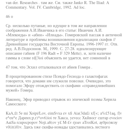
van der. Researches . там же. См. также Janko R. The Iliad: A
Commentary. Vol. IV. Cambridge, 1992. Ad loc.
46 о
Ср. несколько путаные, но идущие в том же направлении
соображения А.И.Иванчика в его статье: Иванчик А.И.
«Млекоеды» и «абии» «Илиады». Гомеровский пассаж в античной
литературе и проблемы возникновения идеализации скифов //
Древнейшие государства Восточной Европы. 1996-1997 гг. Отв.
ред. А.В.Подосинов. М„ 1999. С. 27-28. идеализирующее
описание габиев (F 196 Radt = F 329 Mette), и, хотя наличие
гаммы в слове rd[3ioi объяснить не удается, нет сомнений в
47 том, что Эсхил отталкивался от абиев Гомера .
В процитированном стихе Псевдо-Гесиода о галактофагах
говорится, что домами им служили повозки. Очевидно, это
помогало Эфору отождествить со скифами «справедливейших
мужей» Гомера.
Наконец, Эфор приводил отрывок из эпической поэмы Херила
Самосского:
KaA,£t 5е mi Xoipi/Lov, eimSvxa ev xfi Aia(3da£i xf[<; a%£51aq, f|v
e^eu^e Дареих;p,r)^ov6)ioi те Хакса, yevecc Хкйвосг сштар evociov
AaiSa rcupocpopov Noji.a8(ov y£ M-£v rjoav aTroiKot, ау0ро)ясоу
v0(it(i0)v. Здесь уже скифы-номады удостаивались лестного