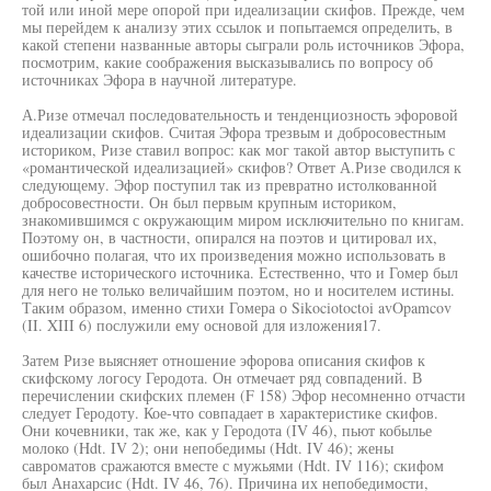
той или иной мере опорой при идеализации скифов. Прежде, чем
мы перейдем к анализу этих ссылок и попытаемся определить, в
какой степени названные авторы сыграли роль источников Эфора,
посмотрим, какие соображения высказывались по вопросу об
источниках Эфора в научной литературе.
А.Ризе отмечал последовательность и тенденциозность эфоровой
идеализации скифов. Считая Эфора трезвым и добросовестным
историком, Ризе ставил вопрос: как мог такой автор выступить с
«романтической идеализацией» скифов? Ответ А.Ризе сводился к
следующему. Эфор поступил так из превратно истолкованной
добросовестности. Он был первым крупным историком,
знакомившимся с окружающим миром исключительно по книгам.
Поэтому он, в частности, опирался на поэтов и цитировал их,
ошибочно полагая, что их произведения можно использовать в
качестве исторического источника. Естественно, что и Гомер был
для него не только величайшим поэтом, но и носителем истины.
Таким образом, именно стихи Гомера о Sikociotoctoi avOpamcov
(II. XIII 6) послужили ему основой для изложения17.
Затем Ризе выясняет отношение эфорова описания скифов к
скифскому логосу Геродота. Он отмечает ряд совпадений. В
перечислении скифских племен (F 158) Эфор несомненно отчасти
следует Геродоту. Кое-что совпадает в характеристике скифов.
Они кочевники, так же, как у Геродота (IV 46), пьют кобылье
молоко (Hdt. IV 2); они непобедимы (Hdt. IV 46); жены
савроматов сражаются вместе с мужьями (Hdt. IV 116); скифом
был Анахарсис (Hdt. IV 46, 76). Причина их непобедимости,