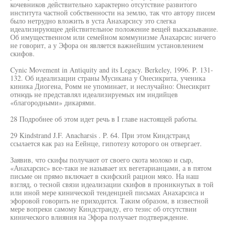
кочевников действительно характерно отсутствие развитого
института частной собственности на землю, так что автору писем
было нетрудно вложить в уста Анахарсису это слегка
идеализирующее действительное положение вещей высказывание.
Об имущественном или семейном коммунизме Анахарсис ничего
не говорит, а у Эфора он является важнейшим установлением
скифов.
Cynic Movement in Antiquity and its Legacy. Berkeley, 1996. P. 131-
132. Об идеализации страны Мусикана у Онесикрита, ученика
киника Диогена, Ромм не упоминает, и неслучайно: Онесикрит
отнюдь не представлял идеализируемых им индийцев
«благородными» дикарями.
28 Подробнее об этом идет речь в I главе настоящей работы.
29 Kindstrand J.F. Anacharsis . P. 64. При этом Киндстранд
ссылается как раз на Еейнце, гипотезу которого он отвергает.
Заявив, что скифы получают от своего скота молоко и сыр,
«Анахарсис» все-таки не называет их вегетарианцами, а в пятом
письме он прямо включает в скифский рацион мясо. На наш
взгляд, о тесной связи идеализации скифов в проникнутых в той
или иной мере кинической тенденцией письмах Анахарсиса и
эфоровой говорить не приходится. Таким образом, в известной
мере вопреки самому Киндстранду, его тезис об отсутствии
кинического влияния на Эфора получает подтверждение.