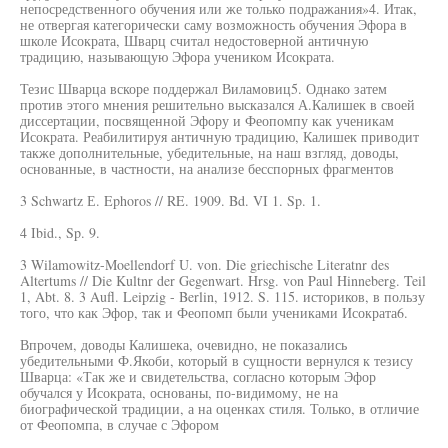
непосредственного обучения или же только подражания»4. Итак,
не отвергая категорически саму возможность обучения Эфора в
школе Исократа, Шварц считал недостоверной античную
традицию, называющую Эфора учеником Исократа.
Тезис Шварца вскоре поддержал Виламовиц5. Однако затем
против этого мнения решительно высказался А.Калишек в своей
диссертации, посвященной Эфору и Феопомпу как ученикам
Исократа. Реабилитируя античную традицию, Калишек приводит
также дополнительные, убедительные, на наш взгляд, доводы,
основанные, в частности, на анализе бесспорных фрагментов
3 Schwartz Е. Ephoros // RE. 1909. Bd. VI 1. Sp. 1.
4 Ibid., Sp. 9.
3 Wilamowitz-Moellendorf U. von. Die griechische Literatnr des
Altertums // Die Kultnr der Gegenwart. Hrsg. von Paul Hinneberg. Teil
1, Abt. 8. 3 Aufl. Leipzig - Berlin, 1912. S. 115. историков, в пользу
того, что как Эфор, так и Феопомп были учениками Исократа6.
Впрочем, доводы Калишека, очевидно, не показались
убедительными Ф.Якоби, который в сущности вернулся к тезису
Шварца: «Так же и свидетельства, согласно которым Эфор
обучался у Исократа, основаны, по-видимому, не на
биографической традиции, а на оценках стиля. Только, в отличие
от Феопомпа, в случае с Эфором