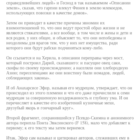
справедливейших людей» и Гесиод в так называемом «Описании
земли», сказав, что гарпии влекут Финея в землю млекоедов,
использующих повозки в качестве домов».
Затем он приводит в качестве причины эвномии их
взимоотношений то, что они ведут простой образ жизни и не
являются стяжателями, а все вообще, в том числе и жены и дети и
вся родня, у них общее, и объясняет то, что они непобедимы и
неодолимы для врагов тем, что у них нет имущества, ради
которого они будут рабски подчиняться кому-либо.
Он ссылается и на Херила, в описании переправы через мост,
который построил Дарий, сказавшего: и пасущие овец саки,
скифы по своему происхождению; а населяли они хлебородную
Азию; переселенцами же они воистину были номадов, людей,
соблюдающих законы».
И об Анахарсисе Эфор, называя его мудрецом, утверждает, что он
происходил из этого племени и что его даже причислили к семи
мудрецам за совершенную воздержанность и глубину ума. И он
перечисляет в качестве его изобретений кузнечные мехи,
двузубый якорь и гончарный круг».
Второй фрагмент, сохранившийся у Псевдо-Скимна и анонимного
автора перипла Понта Эвксинского (F 158), мало что добавляет к
первому; к его тексту мы затем вернемся.
Итак, Эфор сам называл и цитировал авторов, служивших ему в