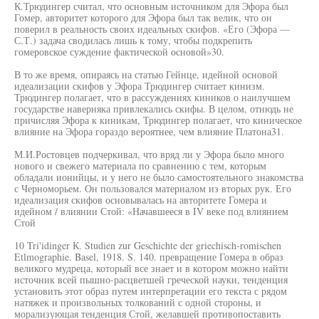
К.Трюдингер считал, что основным источником для Эфора был
Гомер, авторитет которого для Эфора был так велик, что он
поверил в реальность своих идеальных скифов. «Его (Эфора —
С.Т.) задача сводилась лишь к тому, чтобы подкрепить
гомеровское суждение фактической основой»30.
В то же время, опираясь на статью Гейнце, идейной основой
идеализации скифов у Эфора Трюдингер считает кинизм.
Трюдингер полагает, что в рассуждениях киников о наилучшем
государстве наверняка привлекались скифы. В целом, отнюдь не
причисляя Эфора к киникам, Трюдингер полагает, что киническое
влияние на Эфора гораздо вероятнее, чем влияние Платона31.
М.И.Ростовцев подчеркивал, что вряд ли у Эфора было много
нового и свежего материала по сравнению с тем, которым
обладали ионийцы, и у него не было самостоятельного знакомства
с Черноморьем. Он пользовался материалом из вторых рук. Его
идеализация скифов основывалась на авторитете Гомера и
идейном / влиянии Стой: «Начавшееся в IV веке под влиянием
Стой
10 Tri'idinger К. Studien zur Geschichte der griechisch-romischen
Etlmographie. Basel, 1918. S. 140. превращение Гомера в образ
великого мудреца, который все знает и в котором можно найти
источник всей пышно-расцветшей греческой науки, тенденция
установить этот образ путем интерпретации его текста с рядом
натяжек и произвольных толкований с одной стороны, и
морализующая тенденция Стой, желавшей противопоставить