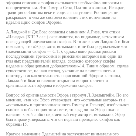
эфорова описания скифов оказывается необычайно широким и
неопределенным. Это Гомер и Стоя, Платон и киники, Исократ,
традиция о Золотом веке и социальная утопия. Ростовцев не
раскрывает, в чем же состояло влияние этих источников на
идеализацию скифов Эфором.
А.Лавджой и Дж.Боас согласны с мнением А.Ризе, что стихи
«Илиады» (XIII 3 слл.) оказываются, по-видимому, источником
последующей идеализации скифов. В то же время Лавджой и Боас
полагают, что «Эфор, хотя, возможно, и не был родоначальником
(идеализации скифов — С.Т.), однако явно рассматривался
последующими греческими и римскими авторами как один из
главных представителей взгляда, согласно которому скифы
наделены образцовыми добродетелями»14. Таким образом, сделав
существенное, на наш взгляд, указание на влиятельность и
некоторую исключительность нарисованной Эфором картины,
Лавджой и Боас оставляют открытым вопрос о степени
оригинальности эфорова изображения скифов.
Вопрос об оригинальности Эфора затронул Л.Эдельштейн. По его
мнению, «так как Эфор утверждает, что «остальные авторы» (т.е.
«остальные» в противоположность Гомеру и Гесиоду) изображают
скифов в неблагоприятном свете, то вряд ли на Эфора оказал
влияние какой-либо современный ему автор и, возможно, Эфор
был вправе утверждать, что он первым преподнес скифов как
образец»15.
Краткое замечание Эдельштейна заслуживает внимательного