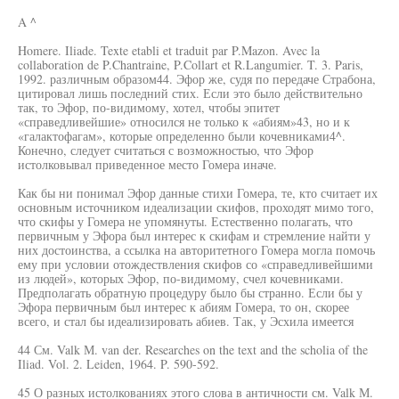
A ^
Homere. Iliade. Texte etabli et traduit par P.Mazon. Avec la
collaboration de P.Chantraine, P.Collart et R.Langumier. T. 3. Paris,
1992. различным образом44. Эфор же, судя по передаче Страбона,
цитировал лишь последний стих. Если это было действительно
так, то Эфор, по-видимому, хотел, чтобы эпитет
«справедливейшие» относился не только к «абиям»43, но и к
«галактофагам», которые определенно были кочевниками4^.
Конечно, следует считаться с возможностью, что Эфор
истолковывал приведенное место Гомера иначе.
Как бы ни понимал Эфор данные стихи Гомера, те, кто считает их
основным источником идеализации скифов, проходят мимо того,
что скифы у Гомера не упомянуты. Естественно полагать, что
первичным у Эфора был интерес к скифам и стремление найти у
них достоинства, а ссылка на авторитетного Гомера могла помочь
ему при условии отождествления скифов со «справедливейшими
из людей», которых Эфор, по-видимому, счел кочевниками.
Предполагать обратную процедуру было бы странно. Если бы у
Эфора первичным был интерес к абиям Гомера, то он, скорее
всего, и стал бы идеализировать абиев. Так, у Эсхила имеется
44 См. Valk М. van der. Researches on the text and the scholia of the
Iliad. Vol. 2. Leiden, 1964. P. 590-592.
45 О разных истолкованиях этого слова в античности см. Valk М.