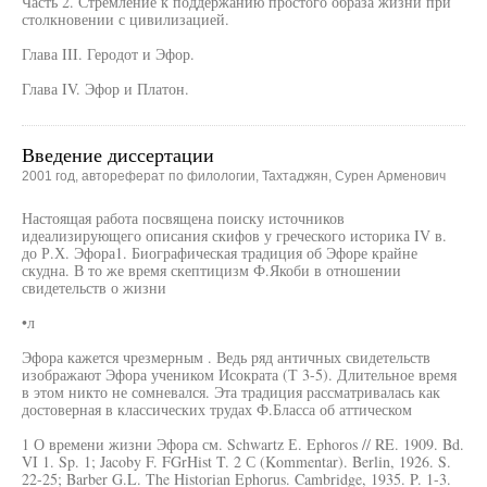
Часть 2. Стремление к поддержанию простого образа жизни при
столкновении с цивилизацией.
Глава III. Геродот и Эфор.
Глава IV. Эфор и Платон.
Введение диссертации
2001 год, автореферат по филологии, Тахтаджян, Сурен Арменович
Настоящая работа посвящена поиску источников
идеализирующего описания скифов у греческого историка IV в.
до Р.Х. Эфора1. Биографическая традиция об Эфоре крайне
скудна. В то же время скептицизм Ф.Якоби в отношении
свидетельств о жизни
•л
Эфора кажется чрезмерным . Ведь ряд античных свидетельств
изображают Эфора учеником Исократа (Т 3-5). Длительное время
в этом никто не сомневался. Эта традиция рассматривалась как
достоверная в классических трудах Ф.Бласса об аттическом
1 О времени жизни Эфора см. Schwartz Е. Ephoros // RE. 1909. Bd.
VI 1. Sp. 1; Jacoby F. FGrHist T. 2 С (Kommentar). Berlin, 1926. S.
22-25; Barber G.L. The Historian Ephorus. Cambridge, 1935. P. 1-3.