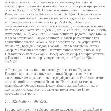
золота и серебра, были незнакомы с несправедливостью и
высокомерием, завистью и ненавистью, но соблюдали прекрасные
обычаи (Legg. Ill 679В). Однако особенно сильно, по мнению
Ризе, на изображение Sikociotoctoi av0p(o7i(ov Эфором оказало
влияние описанное Платоном идеальное государство, основой
которого является Sncaiocvvri (Rep. IV 433А). Имеющий
пифагорейскую основу платоновский коммунизм предусматривал
не только общность жен и детей (Rep. V 457с слл.), но и общность
имущества (462с, 464Ь слл.) и даже общность радости, горя (462Ь)
и всего остального. Такую общность Платон рассматривал как
величайшее счастье (464b, 465d): посредством нее устраняются
ненависть, вражда и раздоры (464d). Даже в отдельных словах
Эфор (у Страбона) созвучен Платону: скифы ei>vo(io'uvxai, и у
Платона речь идет о evvopix; я6А,ц (462е); скифы ой хргцюаштса,
и Платон описывает порчу людей вследствие %pr|paxiGjioi
(465с)21.
А.Ризе правильно, на наш взгляд, указывает на Геродота и
Платона как на возможные источники Эфора, хотя не все
отмеченные им параллели выглядят убедительно. Особенно тезис
о возможной зависимости Эфора от Платона нуждается в
дальнейшем обосновании. Неслучайно в дальнейшем от него
фактически отказались. В целом мы полагаем, что Ризе,
преувеличивая роль
20 F 328 Mette = F 198 Radt.
Гомера как источника Эфора, верно намечает пути дальнейшего