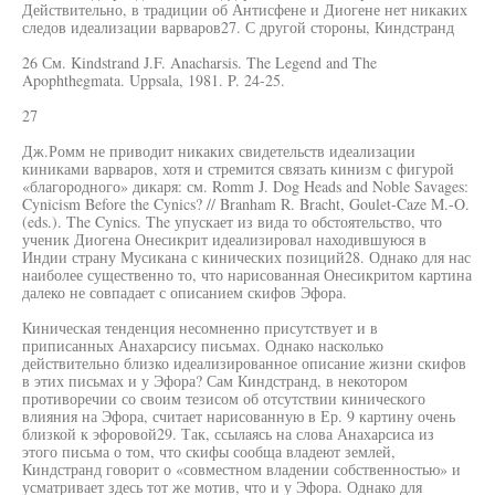
Действительно, в традиции об Антисфене и Диогене нет никаких
следов идеализации варваров27. С другой стороны, Киндстранд
26 См. Kindstrand J.F. Anacharsis. The Legend and The
Apophthegmata. Uppsala, 1981. P. 24-25.
27
Дж.Ромм не приводит никаких свидетельств идеализации
киниками варваров, хотя и стремится связать кинизм с фигурой
«благородного» дикаря: см. Romm J. Dog Heads and Noble Savages:
Cynicism Before the Cynics? // Branham R. Bracht, Goulet-Caze M.-O.
(eds.). The Cynics. The упускает из вида то обстоятельство, что
ученик Диогена Онесикрит идеализировал находившуюся в
Индии страну Мусикана с кинических позиций28. Однако для нас
наиболее существенно то, что нарисованная Онесикритом картина
далеко не совпадает с описанием скифов Эфора.
Киническая тенденция несомненно присутствует и в
приписанных Анахарсису письмах. Однако насколько
действительно близко идеализированное описание жизни скифов
в этих письмах и у Эфора? Сам Киндстранд, в некотором
противоречии со своим тезисом об отсутствии кинического
влияния на Эфора, считает нарисованную в Ер. 9 картину очень
близкой к эфоровой29. Так, ссылаясь на слова Анахарсиса из
этого письма о том, что скифы сообща владеют землей,
Киндстранд говорит о «совместном владении собственностью» и
усматривает здесь тот же мотив, что и у Эфора. Однако для