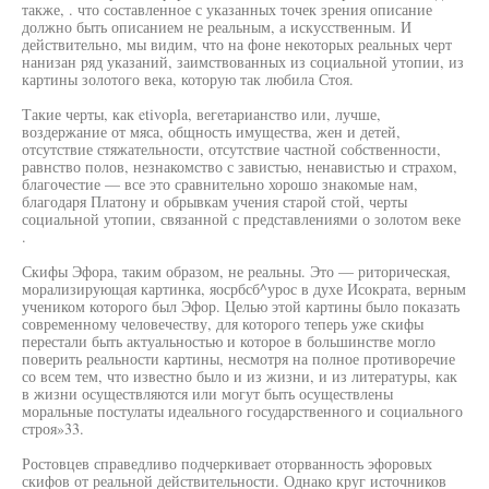
также, . что составленное с указанных точек зрения описание
должно быть описанием не реальным, а искусственным. И
действительно, мы видим, что на фоне некоторых реальных черт
нанизан ряд указаний, заимствованных из социальной утопии, из
картины золотого века, которую так любила Стоя.
Такие черты, как etivopla, вегетарианство или, лучше,
воздержание от мяса, общность имущества, жен и детей,
отсутствие стяжательности, отсутствие частной собственности,
равнство полов, незнакомство с завистью, ненавистью и страхом,
благочестие — все это сравнительно хорошо знакомые нам,
благодаря Платону и обрывкам учения старой стой, черты
социальной утопии, связанной с представлениями о золотом веке
.
Скифы Эфора, таким образом, не реальны. Это — риторическая,
морализирующая картинка, яосрбсб^урос в духе Исократа, верным
учеником которого был Эфор. Целью этой картины было показать
современному человечеству, для которого теперь уже скифы
перестали быть актуальностью и которое в большинстве могло
поверить реальности картины, несмотря на полное противоречие
со всем тем, что известно было и из жизни, и из литературы, как
в жизни осуществляются или могут быть осуществлены
моральные постулаты идеального государственного и социального
строя»33.
Ростовцев справедливо подчеркивает оторванность эфоровых
скифов от реальной действительности. Однако круг источников