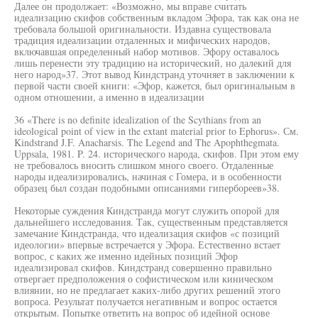
Далее он продолжает: «Возможно, мы вправе считать
идеализацию скифов собственным вкладом Эфора, так как она не
требовала большой оригинальности. Издавна существовала
традиция идеализации отдаленных и мифических народов,
включавшая определенный набор мотивов. Эфору оставалось
лишь перенести эту традицию на исторический, но далекий для
него народ»37. Этот вывод Киндстранд уточняет в заключении к
первой части своей книги: «Эфор, кажется, был оригинальным в
одном отношении, а именно в идеализации
36 «There is no definite idealization of the Scythians from an
ideological point of view in the extant material prior to Ephorus». См.
Kindstrand J.F. Anacharsis. The Legend and The Apophthegmata.
Uppsala, 1981. P. 24. исторического народа, скифов. При этом ему
не требовалось вносить слишком много своего. Отдаленные
народы идеализировались, начиная с Гомера, и в особенности
образец был создан подобными описаниями гипербореев»38.
Некоторые суждения Киндстранда могут служить опорой для
дальнейшего исследования. Так, существенным представляется
замечание Киндстранда, что идеализация скифов «с позиций
идеологии» впервые встречается у Эфора. Естественно встает
вопрос, с каких же именно идейных позиций Эфор
идеализировал скифов. Киндстранд совершенно правильно
отвергает предположения о софистическом или киническом
влиянии, но не предлагает каких-либо других решений этого
вопроса. Результат получается негативным и вопрос остается
открытым. Попытке ответить на вопрос об идейной основе