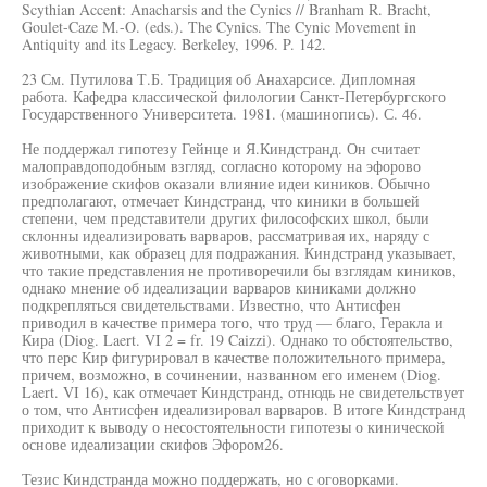
Scythian Accent: Anacharsis and the Cynics // Branham R. Bracht,
Goulet-Caze M.-O. (eds.). The Cynics. The Cynic Movement in
Antiquity and its Legacy. Berkeley, 1996. P. 142.
23 См. Путилова Т.Б. Традиция об Анахарсисе. Дипломная
работа. Кафедра классической филологии Санкт-Петербургского
Государственного Университета. 1981. (машинопись). С. 46.
Не поддержал гипотезу Гейнце и Я.Киндстранд. Он считает
малоправдоподобным взгляд, согласно которому на эфорово
изображение скифов оказали влияние идеи киников. Обычно
предполагают, отмечает Киндстранд, что киники в большей
степени, чем представители других философских школ, были
склонны идеализировать варваров, рассматривая их, наряду с
животными, как образец для подражания. Киндстранд указывает,
что такие представления не противоречили бы взглядам киников,
однако мнение об идеализации варваров киниками должно
подкрепляться свидетельствами. Известно, что Антисфен
приводил в качестве примера того, что труд — благо, Геракла и
Кира (Diog. Laert. VI 2 = fr. 19 Caizzi). Однако то обстоятельство,
что перс Кир фигурировал в качестве положительного примера,
причем, возможно, в сочинении, названном его именем (Diog.
Laert. VI 16), как отмечает Киндстранд, отнюдь не свидетельствует
о том, что Антисфен идеализировал варваров. В итоге Киндстранд
приходит к выводу о несостоятельности гипотезы о кинической
основе идеализации скифов Эфором26.
Тезис Киндстранда можно поддержать, но с оговорками.