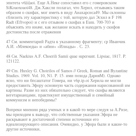
эпитета v6|ii|aoi. Еще А.Неке сопоставил его с гомеровским
SiKoaoxoaoi48. Дж.Хаксли полагал, что Херил, отзываясь таким
образом о скифах, мог иметь в виду Анахарсиса49. Мы склонны
сблизить эту характеристику с той, которую дал Эсхил в F 198
Radt (Eftvopoi) и с его отзывом о скифах в Eum. 700-703 и
объяснять это иначе, как желание искать и находить у скифов
достоинства после отражения
47 См. комментарий Радта к указанному фрагменту; ср Иванчик
А.И. «Млекоеды» и «абии» «Илиады» . С. 23.
48 См. Naekius A.F. Choerili Samii quae supersunt. Lipsiae, 1817. P.
121122.
49 Cm. Huxley G. Choirilos of Samos // Greek, Roman and Byzantine
Studies. 1969. Vol. 10, N1. P. 15. ими похода ДарияМ). Однако
ясно, что ни бпсаштатог Гомера, ни v6p.ip.oi Херила не могли
предоставить Эфору основную часть содержания нарисованной им
картины. Разве из них обязательно следует, что скифы являются
вегетарианцами, практикуют имущественный и семейный
коммунизм и непобедимы?
Вопреки мнению ряда ученых и в какой-то мере следуя за А.Ризе,
мы приходим к выводу, что собственные указания Эфора не
раскрывают в достаточной степени источники его
идеализирующего описания. Очевидно, у Эфора были и какие-то
другие источники,