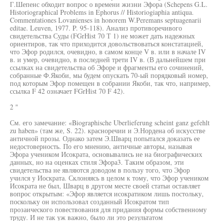
Г.Шепенс обходит вопрос о времени жизни Эфора (Schepens G.L.
Historiographical Problems in Ephorus // Historiogiaphia antiqua.
Commentationes Lovanienses in honorem W.Peremans septuagenarii
editae. Leuven, 1977. P. 95-118). Анализ противоречивого
свидетельства Суды (FGrHist 70 Т 1) не может дать надежных
ориентиров, так что приходится довольствоваться констатацией,
что Эфор родился, очевидно, в самом конце V в. или в начале IV
в. и умер, очевидно, в последней трети IV в. (В дальнейшем при
ссылках на свидетельства об Эфоре и фрагменты его сочинений,
собранные Ф.Якоби, мы будем опускать 70-ый порядковый номер,
под которым Эфор помещен в собрании Якоби, так что, например,
ссылка F 42 означает FGrHist 70 F 42).
2 "
См. его замечание: «Biographische Uberlieferung scheint ganz gefehlt
zu haben» (там же, S. 22). красноречии и Э.Нордена об искусстве
античной прозы. Однако затем Э.Шварц попытался доказать ее
недостоверность. По его мнению, античные авторы, называя
Эфора учеником Исократа, основывались не на биографических
данных, но на оценках стиля Эфора3. Таким образом, эти
свидетельства не являются доводом в пользу того, что Эфор
учился у Иоскрата. Склоняясь в целом к тому, что Эфор учеником
Исократа не был, Шварц в другом месте своей статьи оставляет
вопрос открытым: «Эфор является исократиком лишь постольку,
поскольку он использовал созданный Исократом тип
прозаического повествования для придания формы собственному
труду. И не так уж важно, было ли это результатом