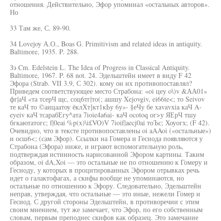
отношения. Действительно, Эфор упоминал «остальных авторов».
Но
33 Там же, С. 89-90.
34 Lovejoy А.О., Boas G. Primitivism and related ideas in antiquity.
Baltimore, 1935. P. 288.
Зэ Cm. Edelstein L. The Idea of Progress in Classical Antiquity.
Baltimore, 1967. P. 68 not. 24. Эдельштейн имеет в виду F 42
Эфора (Strab. VII 3.9, С 302). кому он их противопоставлял?
Приведем соответствующее место Страбона: «oi цеу o\)v &АА01»
фг|аЧ «та тсерЧ щс, соц6тг|то(; ашшу Xejovgiv, ei66te<; то Seivov
те каЧ то ©аицаатоу ёклХт]кт1кЬу 6у»- §еЧу бе xavavxia каЧ A-
eyeiv каЧ тсарабЕгу^ата 7ioie4a6ai- каЧ ocotoq ог>у ЯЕрЧ тшу
бгкаютатогс; f|0eai %p(x)\i£VO)V 7ioif|aecj0ai тоЪс; Хоуогх; (F 42).
Очевидно, что в тексте противопоставлены oi aAAoi («остальные»)
и осш6<; (сам Эфор). Ссылки на Гомера и Гесиода появляются у
Страбона (Эфора) ниже, и играют вспомогательную роль,
подтверждая истинность нарисованной Эфором картины. Таким
образом, oi dA,Xoi — это остальные не по отношению к Гомеру и
Гесиоду, у которых в процитированных Эфором отрывках речь
идет о галактофагах, а скифы вообще не упоминаются, но
остальные по отношению к Эфору. Следовательно, Эдельштейн
неправ, утверждая, что остальные — это иные, нежели Гомер и
Гесиод. С другой стороны Эдельштейн, в противоречии с этим
своим мнением, тут же замечает, что Эфор, по его собственным
словам, первым преподнес скифов как образец. Это замечание