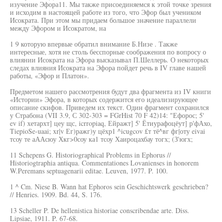
изучение Эфора11. Мы также присоединяемся к этой точке зрения
и исходим в настоящей работе из того, что Эфор был учеником
Исократа. При этом мы придаем большое значение параллели
между Эфором и Исократом, на
1 9 которую впервые обратил внимание Б.Низе . Также
интересные, хотя не столь бесспорные соображения по вопросу о
влиянии Исократа на Эфора высказывал П.Шеллерь. О некоторых
следах влияния Исократа на Эфора пойдет речь в IV главе нашей
работы, «Эфор и Платон».
Предметом нашего рассмотрения будут два фрагмента из IV книги
«Истории» Эфора, в которых содержится его идеализирующее
описание скифов. Приведем их текст. Один фрагмент сохранился
у Страбона (VII 3.9, С 302-303 = FGrHist 70 F 42)14: "Ефорос; 5'
ev if) хетархт] цеу щс, icrropiaq, Ейражт] 5' Ётиурафоцёут] р'фАхо,
TiepioSe-uaai; xr|v Ег)ражг)у цёхр1 ^icugcov £т тё^вг фг|оту eivai
тсоу те аААсюу Хкг>0соу ка1 тсоу Хаироцахбау тогх; (З'югх;
11 Schepens G. Historiographical Problems in Ephorus //
Historiogtraphia antiqua. Commentationes Lovanienses in honorem
W.Peremans septuagenarii editae. Leuven, 1977. P. 100.
1 ^ Cm. Niese B. Wann hat Ephoros sein Geschichtswerk geschrieben?
// Henries. 1909. Bd. 44, S. 176.
13 Scheller P. De hellenistica historiae conscribendae arte. Diss.
Lipsiae, 1911. P. 67-68.