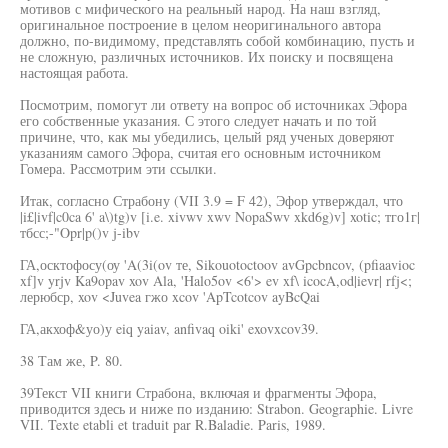
мотивов с мифического на реальный народ. На наш взгляд,
оригинальное построение в целом неоригинального автора
должно, по-видимому, представлять собой комбинацию, пусть и
не сложную, различных источников. Их поиску и посвящена
настоящая работа.
Посмотрим, помогут ли ответу на вопрос об источниках Эфора
его собственные указания. С этого следует начать и по той
причине, что, как мы убедились, целый ряд ученых доверяют
указаниям самого Эфора, считая его основным источником
Гомера. Рассмотрим эти ссылки.
Итак, согласно Страбону (VII 3.9 = F 42), Эфор утверждал, что
|i£|ivf|c0ca 6' a\)tg)v [i.e. xivwv xwv NopaSwv xkd6g)v] xotic; тго1г|
тбсс;-"Opr|p()v j-ibv
ГА,осктофосу(оу 'A(3i(ov те, Sikouotoctoov avGpcbncov, (pfiaavioc
xf]v yrjv Ka9opav xov Ala, 'Halo5ov <6'> ev xf\ icocA,od|ievr| rfj<;
лерюбср, xov <Juvea гжо xcov 'ApTcotcov ayBcQai
ГА,акхоф&уо)у eiq yaiav, anfivaq oiki' exovxcov39.
38 Там же, P. 80.
39Текст VII книги Страбона, включая и фрагменты Эфора,
приводится здесь и ниже по изданию: Strabon. Geographie. Livre
VII. Texte etabli et traduit par R.Baladie. Paris, 1989.