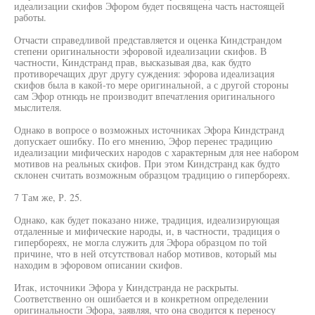
идеализации скифов Эфором будет посвящена часть настоящей
работы.
Отчасти справедливой представляется и оценка Киндстрандом
степени оригинальности эфоровой идеализации скифов. В
частности, Киндстранд прав, высказывая два, как будто
противоречащих друг другу суждения: эфорова идеализация
скифов была в какой-то мере оригинальной, а с другой стороны
сам Эфор отнюдь не производит впечатления оригинального
мыслителя.
Однако в вопросе о возможных источниках Эфора Киндстранд
допускает ошибку. По его мнению, Эфор перенес традицию
идеализации мифических народов с характерным для нее набором
мотивов на реальных скифов. При этом Киндстранд как будто
склонен считать возможным образцом традицию о гипербореях.
7 Там же, Р. 25.
Однако, как будет показано ниже, традиция, идеализирующая
отдаленные и мифические народы, и, в частности, традиция о
гипербореях, не могла служить для Эфора образцом по той
причине, что в ней отсутствовал набор мотивов, который мы
находим в эфоровом описании скифов.
Итак, источники Эфора у Киндстранда не раскрыты.
Соответственно он ошибается и в конкретном определении
оригинальности Эфора, заявляя, что она сводится к переносу