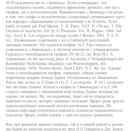
50 В указанном месте «Эвменид» Эсхил утверждает, что
спасительного оплота, подобного афинскому ареопагу, нет ни у
скифов, ни у пелопоннесцев. Комментаторы «Эвменид» согласны
в том, что скифы и пелопоннесцы (спартанцы) упоминаются здесь
как народы с образцовыми установлениями (см. Eschyle. Texte
etabli et traduit par Paul Mazon. Т. II. Paris, 1925. P. 158 not. 3; The
Oresteia of Aeschylus. Ed. by G.Thomson. Vol. II. Prague, 1966. Ad
loc.; Levy E. Les origines du mirage scythe // Ktema. 1981. T. 6. P.
61). Упоминание спартанцев с их устойчивой репутацией
эвномии понятно. Что касается скифов, то Г.Роуз связал их
появление в «Эвменидах» в лестном контексте с утверждением
Геродота о непобедимости скифов (IV 46.2): см. Rose H.J. A
commentary on the surviving plays of Aeschylus // Verhandelingen der
Koninklijke Nederlandse Akademie van Wetenschappen, afd.
Letterkunde. 1958. Nieuwe Reeks, Deel LXIV, N 2. Ad. loc. Однако
тезис о непобедимости скифов, очевидно, обязан своему
появлению неудаче похода Дария. Отталкиваясь от объяснения
Роуза, мы, вслед за Э.Леви (Levy Е. Les origines . P. 61), полагаем,
что лестные отзывы Эсхила о скифах в «Эвменидах» и в F 198
следует связывать с отражением ими похода Дария. которые он,
однако, не назвал. Их, по-видимому, будет легче определить,
выяснив то место, которое занимает описание Эфора среди других
идеализирующих описаний жизни различных народов. Но
сначала нам надо попытаться выяснить основную направленность
описания Эфора, чтобы понять, с чем его нужно сравнивать.
Как при решении данного вопроса, так и в нашей работе в целом
мы будем во многом опираться на труд А.О.Лавджоя и Дж. Боаса,