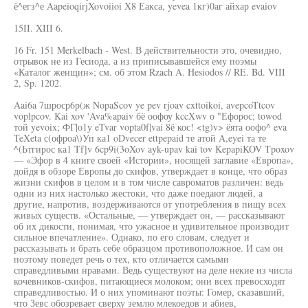
ё^егз^е AapeioqirjXovoiioi X8 Еакса, yevea 1кг)0аг айхар evaiov
15II. XIII 6.
16 Fr. 151 Merkelbach - West. В действительности это, очевидно,
отрывок не из Гесиода, а из приписывавшейся ему поэмы
«Каталог женщин»; см. об этом Rzach A. Hesiodos // RE. Bd. VIII
2, Sp. 1202.
Aai6a 7шроср6р(ж NopaScov ye pev rjoav cxttoikoi, avepcoTtcov
voplpcov. Kai xov 'Ava%apaiv бё оофоу kccXwv о "Ефорос; towod
той yevoix; ФГ|о1у eTvar vopta0f|vai 8ё кос! <tg)v> ёята оофо^ eva
TeXeta с(офроа\)Уп ка1 oDvecer ettpepaid те атой A,eyei та те
^(Ьтгирос ка1 Tf]v 6cp9i(3oXov ayk-upav kai tov KepapiKOV Tpoxov
— «Эфор в 4 книге своей «Истории», носящей заглавие «Европа»,
дойдя в обзоре Европы до скифов, утверждает в конце, что образ
жизни скифов в целом и в том числе савроматов различен: ведь
одни из них настолько жестоки, что даже поедают людей, а
другие, напротив, воздерживаются от употребления в пищу всех
живых существ. «Остальные, — утверждает он, — рассказывают
об их дикости, понимая, что ужасное и удивительное производит
сильное впечатление». Однако, по его словам, следует и
рассказывать и брать себе образцом противоположное. И сам он
поэтому поведет речь о тех, кто отличается самыми
справедливыми нравами. Ведь существуют на деле некие из числа
кочевников-скифов, питающиеся молоком; они всех превосходят
справедливостью. И о них упоминают поэты: Гомер, сказавший,
что Зевс обозревает сверху землю млекоедов и абиев,