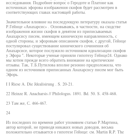
исследования. Подробнее вопрос о Геродоте и Платоне как
источниках эфорова изображения скифов будет рассмотрен в
соответствующих главах настоящей работы.
Значительное влияние на последующую литературу оказала статья
Р.Гейнце «Анахарсис» . Основываясь, в частности, на сходстве
изображения жизни скифов в девятом из приписываемых
Анахарсису писем, имеющем киническую направленность, с
одной стороны, и эфоровым описанием скифов, с другой, Гейнце
постулировал существование кинического сочинения об
Анахарсисе, которое послужило источником идеализации скифов
у Эфора ". Некоторые ученые приняли гипотезу Гейнце24. Однако
мы хотим прежде всего обратить внимание на критические
отзывы. Так, Т.Б.Путилова вполне резонно предположила, что
одним из источников приписанных Анахарсису писем мог быть
Эфорь.
I I Riese A. Die Jdealisirung . S. 20-21.
22 Heinze R. Anacharsis // Philologus. 1891. Bd. 50. S. 458-468.
23 Там же, С. 466-467.
24
Из последних по времени работ упомянем статью Р.Мартина,
автор которой, не приводя никаких новых доводов, весьма
положительно отзывается о гипотезе Гейнце: см. Martin R.P. The