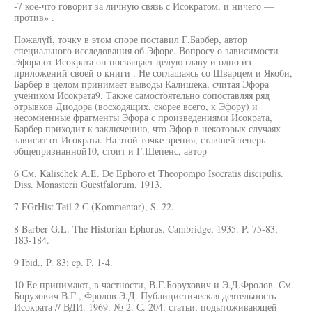
-7 кое-что говорит за личную связь с Исократом, и ничего —
против» .
Пожалуй, точку в этом споре поставил Г.Барбер, автор
специального исследования об Эфоре. Вопросу о зависимости
Эфора от Исократа он посвящает целую главу и одно из
приложений своей о книги . Не соглашаясь со Шварцем и Якоби,
Барбер в целом принимает выводы Калишека, считая Эфора
учеником Исократа9. Также самостоятельно сопоставляя ряд
отрывков Диодора (восходящих, скорее всего, к Эфору) и
несомненные фрагменты Эфора с произведениями Исократа,
Барбер приходит к заключению, что Эфор в некоторых случаях
зависит от Исократа. На этой точке зрения, ставшей теперь
общепризнанной10, стоит и Г.Шепенс, автор
6 См. Kalischek А.Е. De Ephoro et Theopompo Isocratis discipulis.
Diss. Monasterii Guestfalorum, 1913.
7 FGrHist Teil 2 С (Kommentar), S. 22.
8 Barber G.L. The Historian Ephorus. Cambridge, 1935. P. 75-83,
183-184.
9 Ibid., P. 83; cp. P. 1-4.
10 Ее принимают, в частности, В.Г.Борухович и Э.Д.Фролов. См.
Борухович В.Г., Фролов Э.Д. Публицистическая деятельность
Исократа // ВДИ. 1969. № 2. С. 204. статьи, подытоживающей