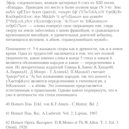
Эфор, следовательно, вначале цитировал 6 стих из XIII песни
«Илиады». Приведем это место в более полном виде (N 3-6): Зевс
naXiv xpETiev бскте (paeivd), voocpiv £ф' i7t7io7c6A,o)V ©pr|K(flv
Koc0opd)(i£vo(; atav Mdckdv % ay%£|iaxcov коа ayauobv
T^ftr||i,oA,yft)v уХссктофссусоу, 'A(31cov те, SiKaiomxcov
av0pG)7tcov — «снова повернул свои сверкающие очи, глядя
сверху на земли заботливых о конях фракийцев, и сражающихся
врукопашную мисийцев, и удивительных доителей кобылиц,
питающихся молоком, и абиев, справедливейших мужей».
Понимание ст. 5-6 вызывало споры как в древности, так и в новое
время. Одна из трудностей заключается в том, что нет полной
уверенности, какие именно слова в конце 5 стиха и начале 6
являются обозначениями народов и какие — определениями к
ним. Из авторитетных издателей Гомера К.Амеис-К.Хенце40,
А.Людвих41, Д.Монро - Т.Аллен42, П.Мазон43 считают
'Ijutrpo^yol и "A(3ioi названиями народов, так что ayoeoot и
уХактоф&уо1 являются определениями к гиппемолгам, а
SiKoaoiaxoi — к абиям. Это понимание представляется
естественным и правильным. Однако важно подчеркнуть, что в
уже в античности эти стихи понимались
40 Homers Ilias. Erkl. von K.F.Ameis - C.Hentze. Bd. 2.
41 Homeri Ilias. Rec. A.Ludwich. Vol. 2. Lipsiae, 1907.
42 Homeri Opera. Recognov. D.B.Monro et Th.W.Allen. T. 2. Ed. 3.
Oxonii, 1920.