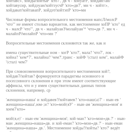
хойтавс>, хойды/хойтыР 'кто7', дв ч - хойуагР, хойдавг/ан/
хойтавусир, хойдэуан/хойтзусчР 'кто=дв7', мн ч - хойтг>,
хойдават/хойтавапР, хойдэт/хойтэпР 'кто=мн
Числовые формы вопросительного местоимения мапсЛ/молсР
'что''' не имеют столько вариантов, как местоимение хоПР 'кто'' ед
ч - малсР 'что''', дв ч - малайуанУмолайуан'* 'что=дв ?', мн ч -
малайпР/молайпР 'что=мн ?'
Вопросительные местоимения склоняются так же, как и
имена существительные ном - хогР 'кто?', мала? 'что7', лок -
хойна? 'кем*7', малайна? 'чем?',транс - хойФ '(стал) кем'', малайФ
'(стал) чем7'
При словоизменении вопросительного местоимения хой?,
хойдав7/хойтав? формируются парадигмы основного и
посессивного склонения и при этом имеют соответствующие
аффиксы, что и у имен существительных данных типов
склонения, например, ср
'женщина=наша' и хойдавев?/хойтавев? 'кто=наш(а)7' - нын-ев '
женщина=наша',юм-;и? 'кто=мой(яУ' - нын-ам 'женщина=моя' и
хоем7'кто=
мой(я,е)' - нын-ем 'женщина=моя'; хой-ман? 'кго=мои=дв.?' - нын-
ман ,женщина=наша=дв. и хой-еман? 'кто=мои=дв.?' - нын-еман
'женщина=наша= дв.'. Местоимение хойды?/хойты? 'кто?' ведёт