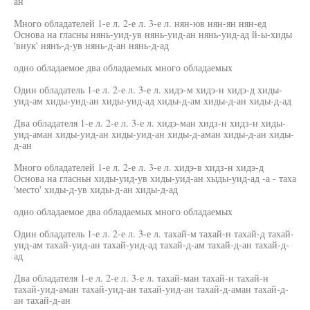
ан
Много обладателей 1-е л. 2-е л. 3-е л. нян-юв нян-ян нян-ед
Основа на гласны нянь-уид-ув нянь-уид-ан нянь-уид-ад й-ы-хиды
'внук' нянъ-д-ув нянь-д-ан нянь-д-ад
одно обладаемое два обладаемых много обладаемых
Один обладатель 1-е л. 2-е л. 3-е л. хидэ-м хидэ-н хидэ-д хиды-
уид-ам хиды-уид-ан хиды-уид-ад хиды-д-ам хиды-д-ан хиды-д-ад
Два обладателя 1-е л. 2-е л. 3-е л. хидэ-ман хидз-н хидз-н хиды-
уид-аман хиды-уид-ан хиды-уид-ан хиды-д-аман хиды-д-ан хиды-
д-ан
Много обладателей 1-е л. 2-е л. 3-е л. хидэ-в хидз-н хидэ-д
Основа на гласньн хиды-уид-ув хиды-уид-ан хыды-уид-ад -а - таха
'место' хиды-д-ув хиды-д-ан хиды-д-ад
одно обладаемое два обладаемых много обладаемых
Один обладатель 1-е л. 2-е л. 3-е л. тахай-м тахай-н тахай-д тахай-
уид-ам тахай-уид-ан тахай-уид-ад тахай-д-ам тахай-д-ан тахай-д-
ад
Два обладателя 1-е л. 2-е л. 3-е л. тахай-ман тахай-н тахай-н
тахай-уид-аман тахай-уид-ан тахай-уид-ан тахай-д-аман тахай-д-
ан тахай-д-ан