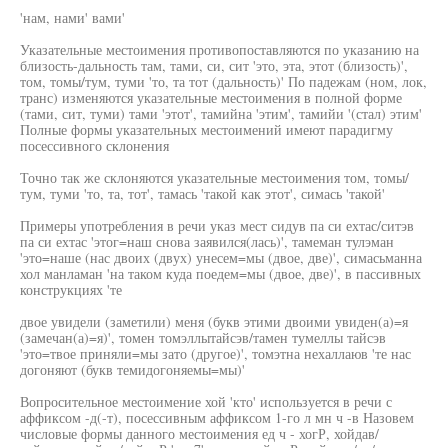
'нам, нами' вами'
Указательные местоимения противопоставляются по указанию на
близость-дальность там, тами, си, сит 'это, эта, этот (близость)',
том, томы/тум, туми 'то, та тот (дальность)' По падежам (ном, лок,
транс) изменяются указательные местоимения в полной форме
(тами, сит, туми) тами 'этот', тамийна 'этим', тамийи '(стал) этим'
Полные формы указательных местоимений имеют парадигму
посессивного склонения
Точно так же склоняются указательные местоимения том, томы/
тум, туми 'то, та, тот', тамась 'такой как этот', симась 'такой'
Примеры употребления в речи указ мест сидув па си ехтас/ситэв
па си ехтас 'этог=наш снова заявился(лась)', тамеман тулэман
'это=наше (нас двоих (двух) унесем=мы (двое, две)', симасьманна
хол манламан 'на таком куда поедем=мы (двое, две)', в пассивных
конструкциях 'те
двое увидели (заметили) меня (букв этими двоими увиден(а)=я
(замечан(а)=я)', томен томэллытайсэв/тамен тумеллы тайсэв
'это=твое приняли=мы зато (другое)', томэтна нехаллаюв 'те нас
догоняют (букв темидогоняемы=мы)'
Вопросительное местоимение хой 'кто' используется в речи с
аффиксом -д(-т), посессивным аффиксом 1-го л мн ч -в Назовем
числовые формы данного местоимения ед ч - хогР, хойдав/