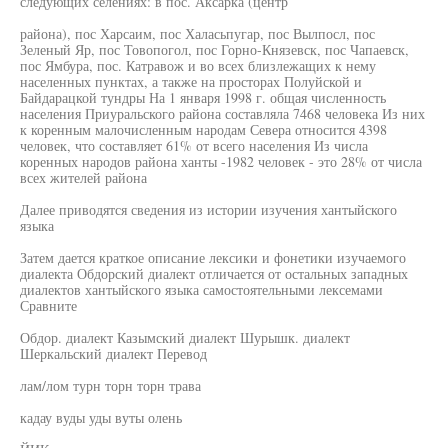
следующих селениях: в пос. Аксарка (центр
района), пос Харсаим, пос Халасьпугар, пос Вылпосл, пос
Зеленый Яр, пос Товопогол, пос Горно-Князевск, пос Чапаевск,
пос Ямбура, пос. Катравож и во всех близлежащих к нему
населенных пунктах, а также на просторах Полуйской и
Байдарацкой тундры На 1 января 1998 г. общая численность
населения Приуральского района составляла 7468 человека Из них
к коренным малочисленным народам Севера относится 4398
человек, что составляет 61% от всего населения Из числа
коренных народов района ханты -1982 человек - это 28% от числа
всех жителей района
Далее приводятся сведения из истории изучения хантыйского
языка
Затем дается краткое описание лексики и фонетики изучаемого
диалекта Обдорский диалект отличается от остальных западных
диалектов хантыйского языка самостоятельными лексемами
Сравните
Обдор. диалект Казымский диалект Шурышк. диалект
Шеркальский диалект Перевод
лам/лом турн торн торн трава
кадау вуды уды вуты олень