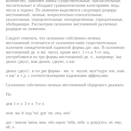
количество, заменяют имена (существительные, прилагательные,
числительные) и обладают грамматическими категориями лица,
числа и падежа. По значению выделяются следующие разряды
местоимений: личные, вопросительно-относительные,
указательные, определительные, неопределённые, отрицательные,
обобщающие. Рассмотрим склонение местоимений различных
разрядов по значению.
Следует отметить, что склонение собственно-личных
местоимений отличается от склонения имён существительных
наличием синкретической падежной формы дат.-акк. В склонении
местоимений дв. и мн. чисел, кроме мест. 1-го и 3-го лиц,
употребляются по три формы местоимений дв. ч., например: 'вас
двоих (двух), вам двоим, (двум), о вас
двоих (двух)', и по две формы - мн. ч.: мууев, мун^идув 'нас, нам,
о нас' и т.д. с соответствующими падежными аффиксами.
Склонение собственно-личных местоимений обдорского диалекта
Па-
деж 1-е л. 2-е л. 3-е л.
ном. ма 'я' над 'ты' дув 'он, она, оно'
дат.- манэм 'меня, мне, обо науен 'тебя, тебе, о дувед'его, её; ему,
ей; о