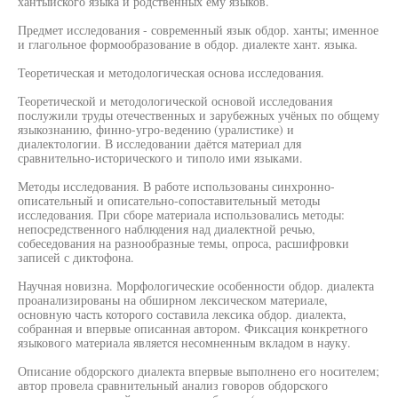
хантыйского языка и родственных ему языков.
Предмет исследования - современный язык обдор. ханты; именное
и глагольное формообразование в обдор. диалекте хант. языка.
Теоретическая и методологическая основа исследования.
Теоретической и методологической основой исследования
послужили труды отечественных и зарубежных учёных по общему
языкознанию, финно-угро-ведению (уралистике) и
диалектологии. В исследовании даётся материал для
сравнительно-исторического и типоло ими языками.
Методы исследования. В работе использованы синхронно-
описательный и описательно-сопоставительный методы
исследования. При сборе материала использовались методы:
непосредственного наблюдения над диалектной речью,
собеседования на разнообразные темы, опроса, расшифровки
записей с диктофона.
Научная новизна. Морфологические особенности обдор. диалекта
проанализированы на обширном лексическом материале,
основную часть которого составила лексика обдор. диалекта,
собранная и впервые описанная автором. Фиксация конкретного
языкового материала является несомненным вкладом в науку.
Описание обдорского диалекта впервые выполнено его носителем;
автор провела сравнительный анализ говоров обдорского