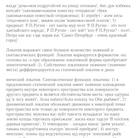
вахда 'дочь=моя подругой=её на улицу отозвана', йиг.дув нэбекна
китсайт 'сыновьям=нашим повестку отправили' (букв.
сыновья=наши повесткой отправлены); 4) атрибут - асем кесы
'отца=моего нож', амыем охсам 'мамочки=моей платок'; 5)
предикат: Р.П.Ругин - сит ханты мур поэт 'Р.П.Ругин - это поэт
хантыйского народа', Р.П.Ругин - сит хой? 'кто Р.П.Ругин? - поэт',
Петра хан вас сэдк хорам вас 'Санкт-Петербург - очень красивый
город'.
Локатив выражает самое большое количество значений и
синтаксических функций. Локатив маркируется формантом -на
(основы на -а при образовании локативной формы приобретают
эпентетический -]). Собственно локативное значение (значение
места) дифференцируется на статический локатив и дина-
мический локатив. Синтаксические функции локатива: 1) в
предложении статический локатив имеет значение нахождения
предмета внутри некоторого пространства или поверхности
другого предмета и является обстоятельством места: орна од/урна
уд 'в лесу живёт', Асна набату/Аспа нопатд 'на Оби рыбачит'; 2)
динамический локатив обозначает движение к некоторой точке
пространства или только до поверхности некоторого предмета,
пространства: мувувна вас-хуйт тынэста яухыдысат 'на нашу
землю купцы торговать приезжали', васна юхат тадсуе 'В посёлок
деревья привезли'; 3) темпоралис - хатадна манас 'днём уехала',
таеына ехатдуе/товина ехатдуе 'весной прибудем'; 4) инстру-
менталис: понна худ ведсув/пунна худ еедсуе 'ловушкой рыбу