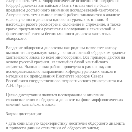
Актуальность темы. Морфологические особенности обдорского
(обдор.) диалекта хантыйского (хант.) языка ещё не были
предметом достаточного внимания исследователей-хантологов.
Актуальность темы выполненной работы заключается в анализе
малоизученного диалекта одного из уральских языков. В
настоящей работе рассмотрены склонение и спряжение, а также
кратко представлены результаты исследования лексической и
фонетической систем бесписьменного диалекта хант. языка -
обдорского.
Владение обдорским диалектом как родным позволяет автору
выполнить актуальную задачу - описать живой обдорским диалект
хантыйского языка во всём многообразии. Все примеры даются на
основе русской графики, являющейся базой хантыйского
алфавита. Выполненная работа проведена в рамках научно-
исследовательского направления кафедры уральских языков и
методики их преподавания Института народов Севера
Российского государственного педагогического университета им.
А.И. Герцена.
Целью диссертации является исследование и описание
словоизменения в обдорском диалекте на фоне морфологических
явлений хантыйского языка.
Задачи диссертации:
• дать социальную характеристику носителей обдорского диалекта
и привести данные статистики об обдорских ханты;