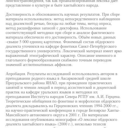
лингвострановедения, так как проанализированная лексика даёт
представление о культуре и быте хантыйского народа.
Достоверность и обоснованность научных результатов. При сборе
материала использовались: метод непосредственного наблюдения
над диалектной речью, беседы на любые темы, метод опроса,
метод расшифровки записей с диктофона. Использование
соответствующей методики при сборе и анализе фактического
материала обеспечило его достоверность. Объём новых данных
-свыше 5 000 единиц картотеки. Фонемный состав обдорского
диалекта уточнялся на кафедре фонетики Санкт-Петербургского
государственного университета. Лексический материал имеет ярко
выраженный этнографический характер. Описание именного и
глагольного формообразования снабжено точным переводом
значений агглютинативных аффиксов.
Апробация. Результаты исследований использовались автором в
преподавании родного языка в Аксарковской средней школе
Приуральского района ЯНАО, при проведении практических
занятий и чтении лекций в период ассистентской и доцентской
практик на кафедре уральских языков и методики их
преподавания Института народов Севера РГПУ им. А.И. Герцена.
Теоретические обобщения по фонетике и морфологии обдорского
диалекта докладывались на Герценовских чтениях 1994-2000 гг.,
на научно-практической конференции в городе Белоярске Ханты-
Мансийского автономного округа в 2001 г. По материалам
исследования опубликована монография «О лексике обдорского
диалекта хантыйского языка» (2000 г.), несколько тезисов