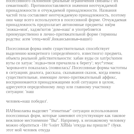
посессивного склонения (реальные ограничения связаны с их
семантикой). Противопоставляются значения неотчуждаемой
принадлежности и отчуждаемой принадлежности. Названия
частей тела составляют неотчуждаемую принадлежность, поэтому
они чаще всего используются в посессивной форме. Отчуждаемая
принадлежность предполагает автономные предметы: ня/рм
'ложка=моя', хадэв/хотэв 'дом=наш' и употребляется
преимущественно в лично-притяжательной форме (термины
родства: асем 'отец=мой',йикансыновья=ваши\)
Посессивная форма имён существительных способствует
выделению конкретного (определённого, известного) предмета,
объекта реальной действительности: хабан вуды си хат/рс/хопен
вуты си хатуас 'лодка=твоя причалила к берегу'; мус^этмас
'корова=его показалась (появилась)'.Посессивные формы частотны
в ситуациях диалога, рассказа, сказывания сказок, когда имена
существительные, имеющие лично-притяжательный аффикс,
воспринимаются принадлежащими всей ситуации в целом,
адресуются определённому лицу или главному участнику
ситуации: 'наш
человек=наш победил'.
ИАНиколаева выделяет "этикетные" ситуации использования
посессивных форм, которые заменяют отсутствующее как таковое
вежливое местоимение "Вы". Например, к незнакомому человеку
можно обратиться -18т %и|ет ХЙЫа 'откуда вы пришли?' (букв.
этот мой человек откуда