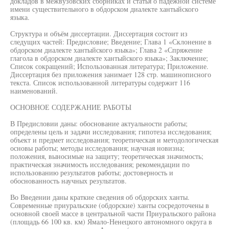
докладов в межвузовских сборниках и статья о падежной системе
имени существительного в обдорском диалекте хантыйского
языка.
Структура и объём диссертации. Диссертация состоит из
следущих частей: Предисловие; Введение; Глава 1 «Склонение в
обдорском диалекте хантыйского языка»; Глава 2 «Спряжение
глагола в обдорском диалекте хантыйского языка»; Заключение;
Список сокращений; Использованная литература; Приложение.
Диссертация без приложения занимает 128 стр. машинописного
текста. Список использованной литературы содержит 116
наименований.
ОСНОВНОЕ СОДЕРЖАНИЕ РАБОТЫ
В Предисловии даны: обоснование актуальности работы;
определены цель и задачи исследования; гипотеза исследования;
объект и предмет исследования; теоретическая и методологическая
основы работы; методы исследования; научная новизна;
положения, выносимые на защиту; теоретическая значимость;
практическая значимость исследования; рекомендации по
использованию результатов работы; достоверность и
обоснованность научных результатов.
Во Введении даны краткие сведения об обдорских ханты.
Современные приуральские (обдорские) ханты сосредоточены в
основной своей массе в центральной части Приуральского района
(площадь 66 100 кв. км) Ямало-Ненецкого автономного округа в