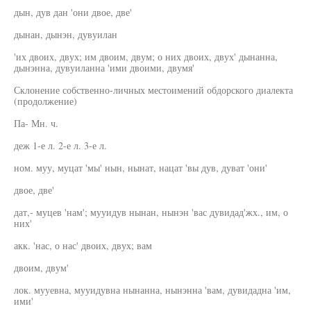
дын, дув дан 'они двое, две'
дынан, дынэн, дувуилан
'их двоих, двух; им двоим, двум; о них двоих, двух' дынанна,
дынэнна, дувуиланна 'ими двоими, двумя'
Склонение собственно-личных местоимений обдорского диалекта
(продолжение)
Па- Мн. ч.
деж 1-е л. 2-е л. 3-е л.
ном. муу, муцат 'мы' нын, нынат, нацат 'вы дув, дуват 'они'
двое, две'
дат,- муцев 'нам'; мууидув нынан, нынэн 'вас дувидад'жх., им, о
них'
акк. 'нас, о нас' двоих, двух; вам
двоим, двум'
лок. мууевна, мууидувна нынанна, нынэнна 'вам, дувидадна 'им,
ими'