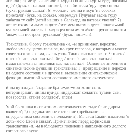
ловили'; 5) мезу-ралис: лясах курды сосд/няр курты сусд 'босиком
идёт' (букв. с голыми ногами), ясна йинтсэм 'вручную сшила'
(букв. руками сшила); 6) мобилис: ампна йисув 'на собаках
приехали' (букв. на собаке), нявремдув Пудуават васна тудау
хабатна ту сайт 'детей наших в Салехард на катерах увезли'; 7)
агенс: охсамам амэмна дотса/охсамем омемна дутса 'платок=мой
куплен моей матерью', хадэв русятна аматса/хотэв русятна оматса
'дом=наш построен русскими' (букв. посажен).
Транслатив. Форму транслатива -и, -ы принимает, вероятно,
любое имя существительное, но круг глаголов, с которыми может
сочетаться эта форма, очень узок. Таких глаголов всего 3: питта/
питты 'стать, становиться', йида/ питы 'стать, становиться',
нэматта/нэматты 'именоваться, называться'. Основные значения и
синтаксические функции транслатива: 1) превращение и переход
из одного состояния в другое и выполнение синтаксической
функции именной части составного именного сказуемого:
йида вутсилуан 'старшие брата=дв.=мои хотят стать
ветеринарами', йигам вуд-ды йидадсахат солдатты ту'мой сын,
повзрослев, станет солдатом', апсем
'мой братишка в совхозном оленеводческом стаде бригадиром
является'; 2) предикативное состояние (пребывание в
определённом состоянии, положении): Ма эвем Евайи нэматсем 'я
дочь=мою Евой назвала'. Примечание: перед аффиксами
транслатива -и, -ы наблюдается появление напряжённого долгого
согласного звука: