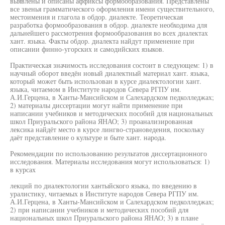
выявлены и описаны аффиксы формообразования. Представлены
все звенья грамматического оформления имени существительного,
местоимения и глагола в обдор. диалекте. Теоретическая
разработка формообразования в обдор. диалекте необходима для
дальнейшего рассмотрения формообразования во всех диалектах
хант. языка. Факты обдор. диалекта найдут применение при
описании финно-угорских и самодийских языков.
Практическая значимость исследования состоит в следующем: 1) в
научный оборот введён новый диалектный материал хант. языка,
который может быть использован в курсе диалектологии хант.
языка, читаемом в Институте народов Севера РГПУ им.
А.И.Герцена, в Ханты-Мансийском и Салехардском педколледжах;
2) материалы диссертации могут найти применение при
написании учебников и методических пособий для национальных
школ Приуральского района ЯНАО; 3) проанализированная
лексика найдёт место в курсе лингво-страноведения, поскольку
даёт представление о культуре и быте хант. народа.
Рекомендации по использованию результатов диссертационного
исследования. Материалы исследования могут использоваться: 1)
в курсах
лекций по диалектологии хантыйского языка, по введению в
уралистику, читаемых в Институте народов Севера РГПУ им.
А.И.Герцена, в Ханты-Мансийском и Салехардском педколледжах;
2) при написании учебников и методических пособий для
национальных школ Приуральского района ЯНАО; 3) в плане