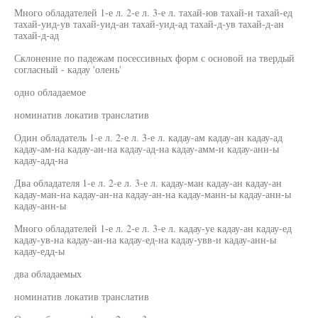
Много обладателей 1-е л. 2-е л. 3-е л. тахай-юв тахай-н тахай-ед
тахай-уид-ув тахай-уид-ан тахай-уид-ад тахай-д-ув тахай-д-ан
тахай-д-ад
Склонение по падежам посессивных форм с основой на твердый
согласный - кадау 'олень'
одно обладаемое
номинатив локатив транслатив
Один обладатель 1-е л. 2-е л. 3-е л. кадау-ам кадау-ан кадау-ад
кадау-ам-на кадау-ан-на кадау-ад-на кадау-амм-и кадау-анн-ы
кадау-адд-на
Два обладателя 1-е л. 2-е л. 3-е л. кадау-ман кадау-ан кадау-ан
кадау-ман-на кадау-ан-на кадау-ан-на кадау-манн-ы кадау-анн-ы
кадау-анн-ы
Много обладателей 1-е л. 2-е л. 3-е л. кадау-уе кадау-ан кадау-ед
кадау-ув-на кадау-ан-на кадау-ед-на кадау-увв-и кадау-анн-ы
кадау-едд-ы
два обладаемых
номинатив локатив транслатив