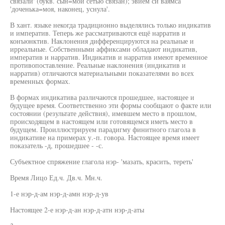
связали' (букв. сын=мой сетью связан); эвием си ваямса
'доченька=моя, наконец, уснула'.
В хант. языке некогда традиционно выделялись только индикатив
и императив. Теперь же рассматриваются ещё нарратив и
конъюнктив. Наклонения дифференцируются на реальные и
ирреальные. Собственными аффиксами обладают индикатив,
императив и нарратив. Индикатив и нарратив имеют временное
противопоставление. Реальные наклонения (индикатив и
нарратив) отличаются материальными показателями во всех
временных формах.
В формах индикатива различаются прошедшее, настоящее и
будущее время. Соответственно эти формы сообщают о факте или
состоянии (результате действия), имевшем место в прошлом,
происходящем в настоящем или готовящемся иметь место в
будущем. Проиллюстрируем парадигму финитного глагола в
индикативе на примерах у.-п. говора. Настоящее время имеет
показатель -д, прошедшее - -с.
Субъектное спряжение глагола нэр- 'мазать, красить, тереть'
Время Лицо Ед.ч. Дв.ч. Мн.ч.
1-е нэр-д-ам нэр-д-амн нэр-д-ув
Настоящее 2-е нэр-д-ан нэр-д-атн нэр-д-аты