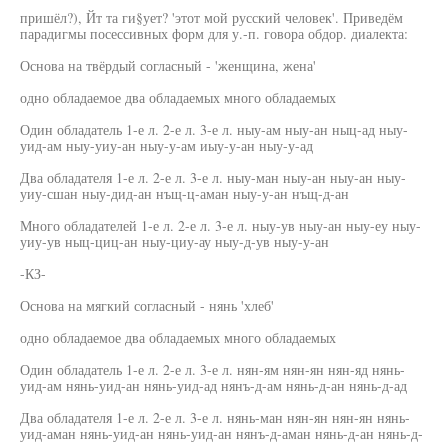
пришёл?), Йт та ги§ует? 'этот мой русский человек'. Приведём
парадигмы посессивных форм для у.-п. говора обдор. диалекта:
Основа на твёрдый согласный - 'женщина, жена'
одно обладаемое два обладаемых много обладаемых
Один обладатель 1-е л. 2-е л. 3-е л. ныу-ам ныу-ан ныц-ад ныу-
уид-ам ныу-уиу-ан ныу-у-ам иыу-у-ан ныу-у-ад
Два обладателя 1-е л. 2-е л. 3-е л. ныу-ман ныу-ан ныу-ан ныу-
уиу-сшан ныу-дид-ан нъщ-ц-аман ныу-у-ан нъщ-д-ан
Много обладателей 1-е л. 2-е л. 3-е л. ныу-ув ныу-ан ныу-еу ныу-
уиу-ув ныц-циц-ан ныу-циу-ау ныу-д-ув ныу-у-ан
-КЗ-
Основа на мягкий согласный - нянь 'хлеб'
одно обладаемое два обладаемых много обладаемых
Один обладатель 1-е л. 2-е л. 3-е л. нян-ям нян-ян нян-яд нянь-
уид-ам нянь-уид-ан нянь-уид-ад нянъ-д-ам нянь-д-ан нянь-д-ад
Два обладателя 1-е л. 2-е л. 3-е л. нянь-ман нян-ян нян-ян нянь-
уид-аман нянь-уид-ан нянь-уид-ан нянъ-д-аман нянь-д-ан нянь-д-