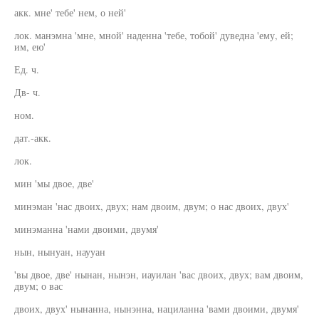
акк. мне' тебе' нем, о ней'
лок. манэмна 'мне, мной' наденна 'тебе, тобой' дуведна 'ему, ей;
им, ею'
Ед. ч.
Дв- ч.
ном.
дат.-акк.
лок.
мин 'мы двое, две'
минэман 'нас двоих, двух; нам двоим, двум; о нас двоих, двух'
минэманна 'нами двоими, двумя'
нын, нынуан, наууан
'вы двое, две' нынан, нынэн, иауилан 'вас двоих, двух; вам двоим,
двум; о вас
двоих, двух' нынанна, нынэнна, нациланна 'вами двоими, двумя'