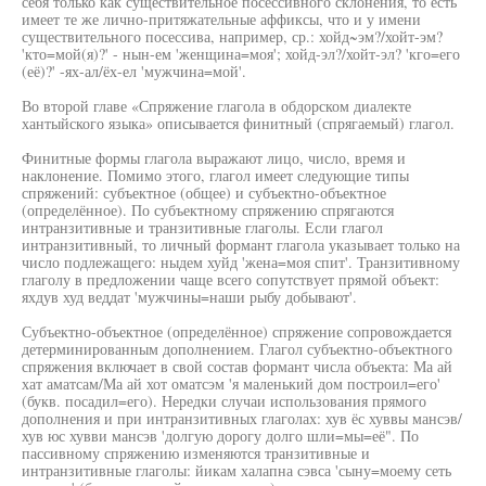
себя только как существительное посессивного склонения, то есть
имеет те же лично-притяжательные аффиксы, что и у имени
существительного посессива, например, ср.: хойд~эм?/хойт-эм?
'кто=мой(я)?' - нын-ем 'женщина=моя'; хойд-эл?/хойт-эл? 'кго=его
(её)?' -ях-ал/ёх-ел 'мужчина=мой'.
Во второй главе «Спряжение глагола в обдорском диалекте
хантыйского языка» описывается финитный (спрягаемый) глагол.
Финитные формы глагола выражают лицо, число, время и
наклонение. Помимо этого, глагол имеет следующие типы
спряжений: субъектное (общее) и субъектно-объектное
(определённое). По субъектному спряжению спрягаются
интранзитивные и транзитивные глаголы. Если глагол
интранзитивный, то личный формант глагола указывает только на
число подлежащего: ныдем хуйд 'жена=моя спит'. Транзитивному
глаголу в предложении чаще всего сопутствует прямой объект:
яхдув худ веддат 'мужчины=наши рыбу добывают'.
Субъектно-объектное (определённое) спряжение сопровождается
детерминированным дополнением. Глагол субъектно-объектного
спряжения включает в свой состав формант числа объекта: Ма ай
хат аматсам/Ма ай хот оматсэм 'я маленький дом построил=его'
(букв. посадил=его). Нередки случаи использования прямого
дополнения и при интранзитивных глаголах: хув ёс хуввы мансэв/
хув юс хувви мансэв 'долгую дорогу долго шли=мы=её". По
пассивному спряжению изменяются транзитивные и
интранзитивные глаголы: йикам халапна сэвса 'сыну=моему сеть