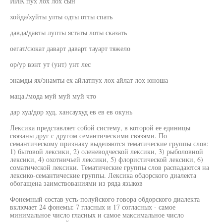
ЙИК пух лох лох сын
хойда/хуйты улты одты отты спать
давда/давты лупты ястаты лоты сказать
оегат/сюкат даварт даварт тауарт тяжело
ор/ур вэнт ут (унт) унт лес
энамды ях/энамты ех айлатпух лох айлат лох юноша
маца./мода муй муй муй что
дар худ/дор худ, хансаухуд ев ев ев окунь
Лексика представляет собой систему, в которой ее единицы
связаны друг с другом семантическими связями. По
семантическому признаку выделяются тематические группы слов:
1) бытовой лексики, 2) оленеводческой лексики, 3) рыболовной
лексики, 4) охотничьей лексики, 5) флористической лексики, 6)
соматической лексики. Тематические группы слов распадаются на
лексико-семантические группы. Лексика обдорского диалекта
обогащена заимствованиями из ряда языков
Фонемный состав усть-полуйского говора обдорского диалекта
включает 24 фонемы: 7 гласных и 17 согласных - самое
минимальное число гласных и самое максимальное число