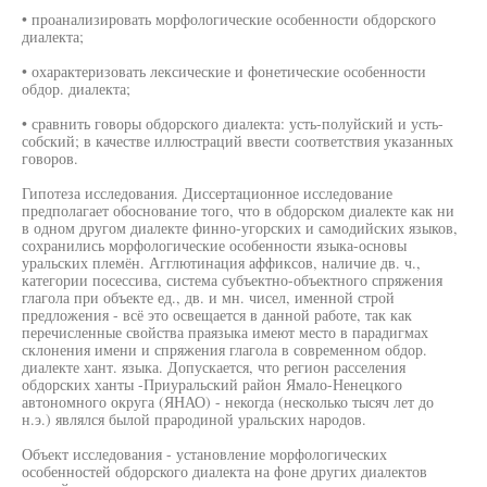
• проанализировать морфологические особенности обдорского
диалекта;
• охарактеризовать лексические и фонетические особенности
обдор. диалекта;
• сравнить говоры обдорского диалекта: усть-полуйский и усть-
собский; в качестве иллюстраций ввести соответствия указанных
говоров.
Гипотеза исследования. Диссертационное исследование
предполагает обоснование того, что в обдорском диалекте как ни
в одном другом диалекте финно-угорских и самодийских языков,
сохранились морфологические особенности языка-основы
уральских племён. Агглютинация аффиксов, наличие дв. ч.,
категории посессива, система субъектно-объектного спряжения
глагола при объекте ед., дв. и мн. чисел, именной строй
предложения - всё это освещается в данной работе, так как
перечисленные свойства праязыка имеют место в парадигмах
склонения имени и спряжения глагола в современном обдор.
диалекте хант. языка. Допускается, что регион расселения
обдорских ханты -Приуральский район Ямало-Ненецкого
автономного округа (ЯНАО) - некогда (несколько тысяч лет до
н.э.) являлся былой прародиной уральских народов.
Объект исследования - установление морфологических
особенностей обдорского диалекта на фоне других диалектов