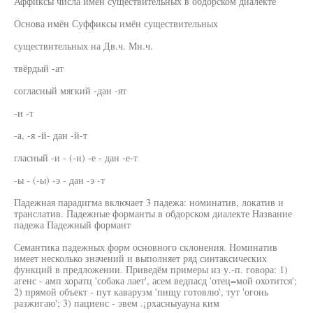
Аффиксы числа имен существительных в обдорском диалекте
Основа имён Суффиксы имён существительных
существительных на Дв.ч. Мн.ч.
твёрдый -ат
согласный мягкий -дан -ят
-и -т
-а, -я -й- дан -й-т
гласный -и - (-и) -е - дан -е-т
-ы - (-ы) -э - дан -э -т
Падежная парадигма включает 3 падежа: номинатив, локатив и
транслатив. Падежные форманты в обдорском диалекте Название
падежа Падежный формант
Семантика падежных форм основного склонения. Номинатив
имеет несколько значений и выполняет ряд синтаксических
функций в предложении. Приведём примеры из у.-п. говора: 1)
агенс - амп хоратц 'собака лает', асем ведпасд 'отец=мой охотится';
2) прямой объект - пут каварузм 'пищу готовлю', тут 'огонь
разжигаю'; 3) пациенс - эвем .¡рхасныуауна ким