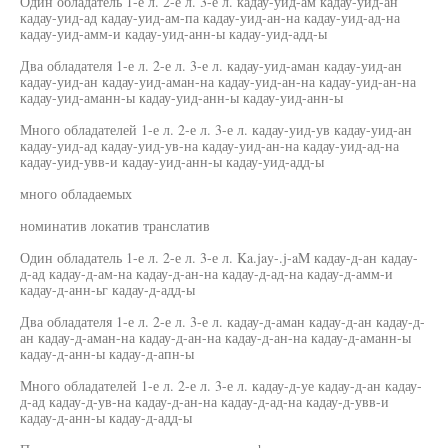
Один обладатель 1-е л. 2-е л. 3-е л. кадау-уид-ам кадау-уид-ан
кадау-уид-ад кадау-уид-ам-па кадау-уид-ан-на кадау-уид-ад-на
кадау-уид-амм-и кадау-уид-анн-ы кадау-уид-адд-ы
Два обладателя 1-е л. 2-е л. 3-е л. кадау-уид-аман кадау-уид-ан
кадау-уид-ан кадау-уид-аман-на кадау-уид-ан-на кадау-уид-ан-на
кадау-уид-аманн-ы кадау-уид-анн-ы кадау-уид-анн-ы
Много обладателей 1-е л. 2-е л. 3-е л. кадау-уид-ув кадау-уид-ан
кадау-уид-ад кадау-уид-ув-на кадау-уид-ан-на кадау-уид-ад-на
кадау-уид-увв-и кадау-уид-анн-ы кадау-уид-адд-ы
много обладаемых
номинатив локатив транслатив
Один обладатель 1-е л. 2-е л. 3-е л. Ka.jay-.j-aM кадау-д-ан кадау-
д-ад кадау-д-ам-на кадау-д-ан-на кадау-д-ад-на кадау-д-амм-и
кадау-д-анн-ьг кадау-д-адд-ы
Два обладателя 1-е л. 2-е л. 3-е л. кадау-д-аман кадау-д-ан кадау-д-
ан кадау-д-аман-на кадау-д-ан-на кадау-д-ан-на кадау-д-аманн-ы
кадау-д-анн-ы кадау-д-апн-ы
Много обладателей 1-е л. 2-е л. 3-е л. кадау-д-уе кадау-д-ан кадау-
д-ад кадау-д-ув-на кадау-д-ан-на кадау-д-ад-на кадау-д-увв-и
кадау-д-анн-ы кадау-д-адд-ы