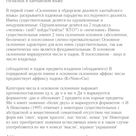
согласных в хантыйском языке.
В первой главе «Склонение в обдорском диалекте хантыйского
языка» раскрывается падежная парадигма исследуемого диалекта.
Имена существительные делятся на одушевленные и
неодушевленные. Одушевленные делятся на 2 подкласса
«человек» (хой7 хойды?/хойты? 'КТО?') и «нечеловек» Имена
существительные имеют 2 типа склонения основное (абсолютное,
безличное) и посессивное (лично-притяжательное) Основное
склонение характерно для всех имен существительных, так как
семантически оно является фундаментальным. В основном
склонении маркируются число и падеж. В посессивном - лицо и
число владельца
(обладателя) и падеж предмета владения (обладаемого) В
порядковой модели имени в основном склонении аффикс числа
предшествует аффиксу падежа (R+Num+Cas)
Категория числа в основном склонении выражает
противопоставление ед ч, дв ч и мн ч Дв ч маркируется
формантом -дан и обозначает 2 предмета или парные предметы
Мн ч имеет значение «более двух» и маркируется формантом -т И
А Николаева (1995) отмечает у некоторых существительных с
абстрактной и вещественной семантикой отсутствие числовых
форм нях 'смех', хорам 'красота', хыс 'песок', номас 'ум' Некоторые
из них приобретают значения исчисляемых имен и в таком случае
употребляются во мн ч номсат 'мысли', хорамат 'украшения'