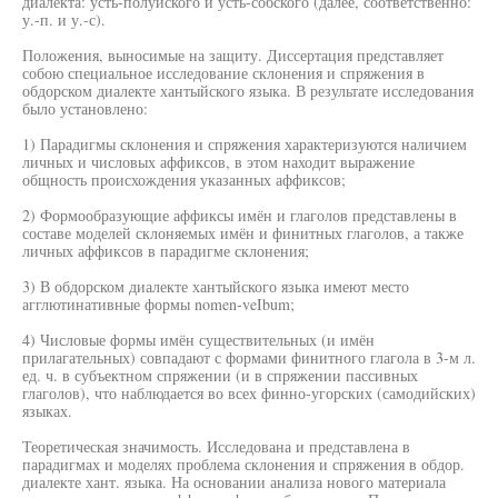
диалекта: усть-полуйского и усть-собского (далее, соответственно:
у.-п. и у.-с).
Положения, выносимые на защиту. Диссертация представляет
собою специальное исследование склонения и спряжения в
обдорском диалекте хантыйского языка. В результате исследования
было установлено:
1) Парадигмы склонения и спряжения характеризуются наличием
личных и числовых аффиксов, в этом находит выражение
общность происхождения указанных аффиксов;
2) Формообразующие аффиксы имён и глаголов представлены в
составе моделей склоняемых имён и финитных глаголов, а также
личных аффиксов в парадигме склонения;
3) В обдорском диалекте хантыйского языка имеют место
агглютинативные формы nomen-veIbum;
4) Числовые формы имён существительных (и имён
прилагательных) совпадают с формами финитного глагола в 3-м л.
ед. ч. в субъектном спряжении (и в спряжении пассивных
глаголов), что наблюдается во всех финно-угорских (самодийских)
языках.
Теоретическая значимость. Исследована и представлена в
парадигмах и моделях проблема склонения и спряжения в обдор.
диалекте хант. языка. На основании анализа нового материала