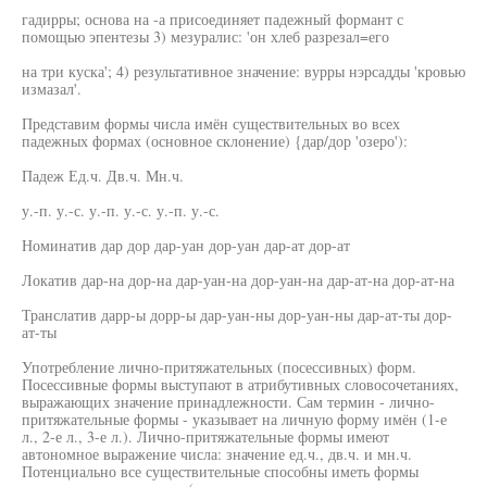
гадирры; основа на -а присоединяет падежный формант с
помощью эпентезы 3) мезуралис: 'он хлеб разрезал=его
на три куска'; 4) результативное значение: вурры нэрсадды 'кровью
измазал'.
Представим формы числа имён существительных во всех
падежных формах (основное склонение) {дар/дор 'озеро'):
Падеж Ед.ч. Дв.ч. Мн.ч.
у.-п. у.-с. у.-п. у.-с. у.-п. у.-с.
Номинатив дар дор дар-уан дор-уан дар-ат дор-ат
Локатив дар-на дор-на дар-уан-на дор-уан-на дар-ат-на дор-ат-на
Транслатив дарр-ы дорр-ы дар-уан-ны дор-уан-ны дар-ат-ты дор-
ат-ты
Употребление лично-притяжательных (посессивных) форм.
Посессивные формы выступают в атрибутивных словосочетаниях,
выражающих значение принадлежности. Сам термин - лично-
притяжательные формы - указывает на личную форму имён (1-е
л., 2-е л., 3-е л.). Лично-притяжательные формы имеют
автономное выражение числа: значение ед.ч., дв.ч. и мн.ч.
Потенциально все существительные способны иметь формы