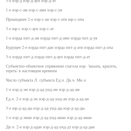
3-е нэр-д нэр-д-аун нэр-д-ат
1-е нэр-с-ам нэр-с-амн нэр-с-ув
Прошедшее 2-е нэр-с-ан нэр-с-атн юр-с-аты
3-е юр-с нэр-с-аун нэр-с-ат
1-е нэрда пит-д-ам нэрда пит-д-амн нэрда пит-д-ув
Будущее 2-е нэрда пит-дан нэрда пит-д-атн нэрда пит-д-аты
3-е нэрда пит-д нэрда пит-д-аун нэрда пит-д-ат
Субъектно-объектное спряжение глагола нэр- 'мазать, красить,
тереть' в настоящем времени
Число субъекта Л. субъекта Ед.ч. Дв.ч. Мн.ч.
1-е нэр-д-эм нэр-д-ад-уид-ам нэр-д-ад-ам
Ед.ч. 2-е нэр-д-эн нэр-д-ад-уид-ан нэр-д-ад-ан
3-е юр-д-ад-ды нэр-д-ад-уид-ды нэр-д-ад-ды
1-е нэр-д-эман нэр-д-ад-уид-аман нэр-д-ад-аман
Дв.ч. 2-е нэр-д-адан нэр-д-ад-уид-дт нэр-д-ад-дан