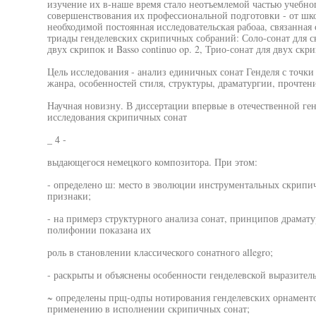
изучение их в-наше время стало неотъемлемой частью учебног
совершенствования их профессиональной подготовки - от шко
необходимой постоянная исследовательская рабоаа, связанная
триады генделевских скрипичных собраний: Соло-сонат для ск
двух скрипок и Basso continuo op. 2, Трио-сонат для двух скрип
Цель исследования - анализ единичных сонат Генделя с точки
жанра, особенностей стиля, структуры, драматургии, прочтени
Научная новизну. В диссертации впервые в отечественной ге
исследования скрипичных сонат
_ 4 -
выдающегося немецкого композитора. При этом:
- определено ш: место в эволюции инструментальных скрипи
признаки;
- на примерз структурного анализа сонат, принципов драмату
полифонии показана их
роль в становлении классического сонатного allegro;
- раскрыты и объяснены особенности генделевской выразите
~ определены прщ-одпы нотирования генделевских орнаменто
применению в исполнении скрипичных сонат;