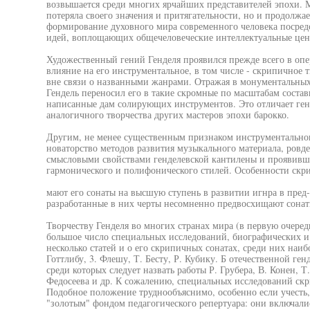
возвышается среди многих ярчайших представителей эпохи. М
потеряла своего значения и притягательности, но и продолжае
формирование духовного мира современного человека посре
идей, воплощающих общечеловеческие интеллектуальные цен
Художественный гений Генделя проявился прежде всего в опер
влияние на его инструментальное, в том числе - скрипичное т
вне связи о названными жанрами. Отражая в монументальных
Гендель переносил его в такие скромные по масштабам состав
написанные дам солирующих инструментов. Это отличает генд
аналогичного творчества других мастеров эпохи барокко.
Другим, не менее существенным признаком инструментальног
новаторство методов развития музыкального материала, ров
смысловыми свойствами генделевской кантилены и проявивш
гармонического и полифонического стилей. Особенности скр
мают его сонаты на высшую ступень в развитии игнра в пред-
разработанные в них черты несомненно предвосхищают сонатн
Творчеству Генделя во многих странах мира (в первую очере
большое число специальных исследований, биографических и
несколько статей и о его скрипичных сонатах, среди них наи
Готтлибу, 3. Флешу, Т. Бесту, Р. Кубику. Б отечественной ге
среди которых следует назвать работы Р. Грубера, В. Конен, 
Федосеева и др. К сожалению, специальных исследований скр
Подобное положение труднообъяснимо, особенно если учесть,
"золотым" фондом педагогического репертуара: они включали