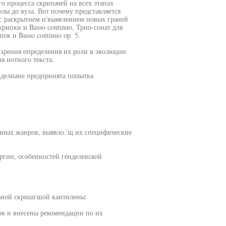
о процесса скрипачей на всех этапах
лы до вуза. Вот почему представляется
 с раскрытием и'выявлением новых граней
рипки и Basso continuo, Трио-сонат для
ок и Basso continuo op. 5.
 зрения определения их роли в эволюции
я нотного текста.
нделиане предпринята попытка
чных жанров, выявло.'щ их специфические
ргии, особенностей генделевской
льной скришгшой кантилены;
в и внесены рекомендации по их