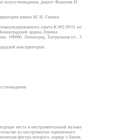
ат искусствоведения, доцент Федосеев И.
ерватория имени М. И. Глинки.
специализированного совета К 092.09.01 по
Ленинградской ордена Ленина
а. 190000, Ленинград, Театральная пл., 3.
радской консерватории.
усствоведения
ведущее место в инструментальной музыке
ительстве на инструментах скрипичного
ническая фигура которого, наряду о Бахом,