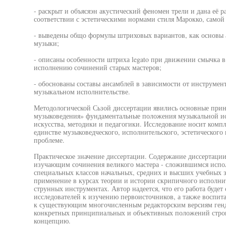
- раскрыт и объясяэн акустический феномен трели и дана её
соответствии с эстетическими нормами стиля Марокко, самой
- выведены общо формулы штриховых вариантов, как основы 
музыки;
- описаны особенности штриха legato при движении смычка 
исполнению сочинений старых мастеров;
- обоснованы составы ансамблей в зависимости от инструмен
музыкальном исполнительстве.
Методологической Сьзой диссертации явились основные прин
музыковедения» фундаментальные положения музыкальной ис
искусства, методики и педагогики. Исследование носит компл
единстве музыковедческого, исполнительского, эстетического
проблеме.
Практическое значение диссертации. Содержание диссертации
изучающим сочинения великого мастера - сложившимся испол
специальных классов начальных, средних и высших учебных з
применение в курсах теории и истории скрипичного исполнит
струнных инструментах. Автор надеется, что его работа буд
исследователей к изучению первоисточников, а также воспит
к существующим многочисленным редакторским версиям генд
конкретных принципиальных и объективных положений стро
концепцию.