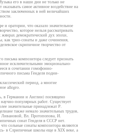
узыка его в наши дни не только не
т оказывать самое активное воздействие на
дством заключенных в ней величайших
ности.
е и оратории, что оказало значительное
ворчество, которое нельзя рассматривать
 жянрах демократический дух эпохи,
ы, как трио-сонаты и даже сочинения,
елевское скрипичное творчество от
о письма композитора следует признать
денное исключительными эмоционально-
ееся в сочетании гомофонно-
ипичного письма Генделя подни-
классический период, а многие
ое allegro.
дь, в Германии и Англии) посвящено
 научно-популярных работ. Существует
более значительные принадлежат Р.
нделиане также немало значительных трудов,
Т. Ливановой, Вл. Протопопова, И.
ипичных сонат Генделя в СССР нет.
 что сольные сонаты композитора являются
сь- в Слрипичные школы еще в XIX веке, а