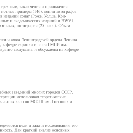
 трех глав, заключения и приложения.
: нотные примеры (146), копии автографов
лов изданий сонат (Роже, Уолша, Кри-
ненных и академических изданий и HWV1,
) языках, нотография (25 назв.). Объем
пки и альта Ленинградской ордена Ленина
а, кафедре скрипки и альта ГМПИ им.
кратно заслушаны и обсуждены на кафедре
чебных заведений многих городов СССР,
сертации использовал теоретические
ециальных классов МССШ им. Гнесшшх и
еделяются цели и задачи исследования, его
енность. Дан краткий анализ основных