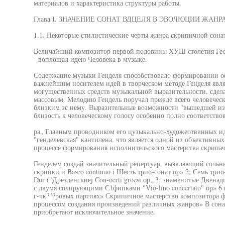
материалов и характеристика структуры работы.
Глава I. ЗНАЧЕНИЕ СОНАТ ВДЦЕЛЯ В ЭВОЛЮЦИИ ЖАНР
1.1. Некоторые стилистические черты жанра скрипичной сона
Величайший композитор первой половины ХУШ столетия Геор
- воплощал идею Человека в музыке.
Содержание музыки Генделя способствовало формировании ос
важнейшим носителем идей в творческом методе Генделя явля
могущественных средств музыкальной выразительности, сдел
массовым. Мелодию Гендель поручал прежде всего человеческ
близким зс нему. Выразительные возможности "вышедшей из 
близость к человеческому голосу особенно полно соответств
ра„ Главным проводником его цузыкально-художеотввнных ид
"генделевская" кантилена, что является одной из объективны
процессе формирования исполнительского мастерства скрипач
Генделем создай значительный репертуар, выявляющий сольны
скрипки и Baseo continuo i Шесть трио-сонат ор» 2; Семь трио-
Dur ("Дрезденскиеj Con-oerti groesi op„ 3; знаменитые Двенадц
с двумя солирующими С1фипками "Vio-lino concertato" ор» 6 
г-чк?"?ровых партиях» Скрипичное мастерство композитора ф
процессом создания произведений различных жанров» В сона
приобретают исключительное значение.