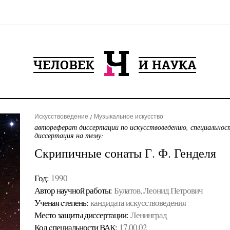
Искусствоведение
Музыкальное искусство
автореферат диссертации по искусствоведению, специальнос
диссертация на тему:
Скрипичные сонаты Г. Ф. Генделя
Год:
1990
Автор научной работы:
Булатов, Леонид Петрович
Ученая cтепень:
кандидата искусствоведения
Место защиты диссертации:
Ленинград
Код cпециальности ВАК:
17.00.02