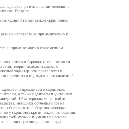
 расшифровка при исполнении мелодии в
 музыки Генделя;
артикуляции генделевской скрипичной
в разных направление применительно к
тария, применяемого в современном
ципы эстетики барокко, отечественного
тории, теории исполнительского
ексный характер, что проявляется в
 и исторического подходов к поставленной
 адресовано прежде всего скрипачам,
нителям, а также педагогам и учащимся
аведений. Её материалы могут найти
ельства, методики обучения игре на
ет способствовать приобщению молодых
анию у скрипачей критического отношения
елевской музыки и умения на основе
ить личностную иятерпретаторскую