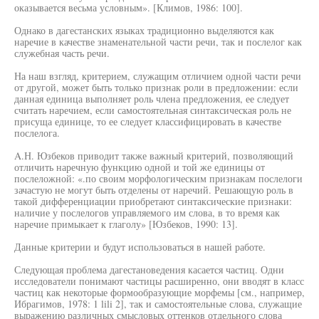
оказывается весьма условным». [Климов, 1986: 100].
Однако в дагестанских языках традиционно выделяются как
наречие в качестве знаменательной части речи, так и послелог как
служебная часть речи.
На наш взгляд, критерием, служащим отличием одной части речи
от другой, может быть только признак роли в предложении: если
данная единица выполняет роль члена предложения, ее следует
считать наречием, если самостоятельная синтаксическая роль не
присуща единице, то ее следует классифицировать в качестве
послелога.
A.Н. Юзбеков приводит также важный критерий, позволяющий
отличить наречную функцию одной и той же единицы от
послеложной: «.по своим морфологическим признакам послелоги
зачастую не могут быть отделены от наречий. Решающую роль в
такой дифференциации приобретают синтаксические признаки:
наличие у послелогов управляемого им слова, в то время как
наречие примыкает к глаголу» [Юзбеков, 1990: 13].
Данные критерии и будут использоваться в нашей работе.
Следующая проблема дагестановедения касается частиц. Одни
исследователи понимают частицы расширенно, они вводят в класс
частиц как некоторые формообразующие морфемы [см., например,
Ибрагимов, 1978: 1 lili 2], так и самостоятельные слова, служащие
выражению различных смысловых оттенков отдельного слова