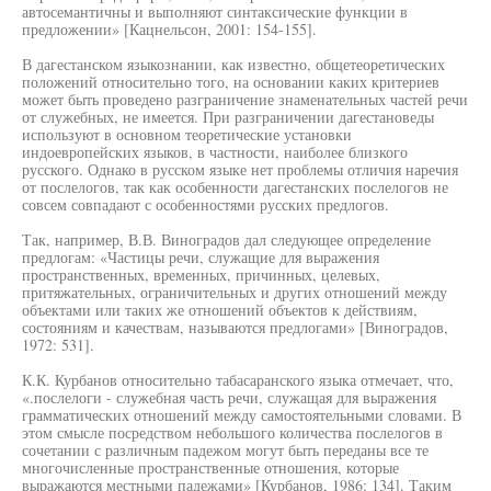
автосемантичны и выполняют синтаксические функции в
предложении» [Кацнельсон, 2001: 154-155].
В дагестанском языкознании, как известно, общетеоретических
положений относительно того, на основании каких критериев
может быть проведено разграничение знаменательных частей речи
от служебных, не имеется. При разграничении дагестановеды
используют в основном теоретические установки
индоевропейских языков, в частности, наиболее близкого
русского. Однако в русском языке нет проблемы отличия наречия
от послелогов, так как особенности дагестанских послелогов не
совсем совпадают с особенностями русских предлогов.
Так, например, В.В. Виноградов дал следующее определение
предлогам: «Частицы речи, служащие для выражения
пространственных, временных, причинных, целевых,
притяжательных, ограничительных и других отношений между
объектами или таких же отношений объектов к действиям,
состояниям и качествам, называются предлогами» [Виноградов,
1972: 531].
К.К. Курбанов относительно табасаранского языка отмечает, что,
«.послелоги - служебная часть речи, служащая для выражения
грамматических отношений между самостоятельными словами. В
этом смысле посредством небольшого количества послелогов в
сочетании с различным падежом могут быть переданы все те
многочисленные пространственные отношения, которые
выражаются местными падежами» [Курбанов, 1986: 134]. Таким