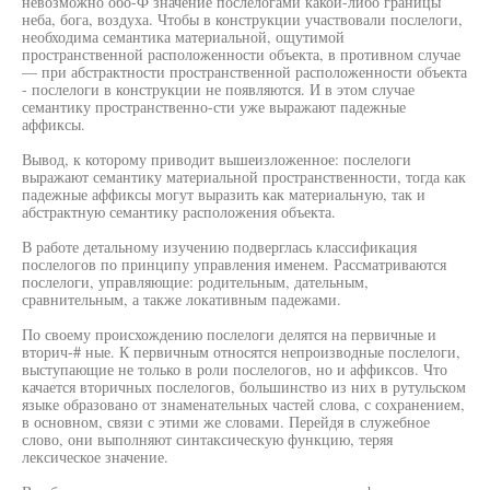
невозможно обо-Ф значение послелогами какой-либо границы
неба, бога, воздуха. Чтобы в конструкции участвовали послелоги,
необходима семантика материальной, ощутимой
пространственной расположенности объекта, в противном случае
— при абстрактности пространственной расположенности объекта
- послелоги в конструкции не появляются. И в этом случае
семантику пространственно-сти уже выражают падежные
аффиксы.
Вывод, к которому приводит вышеизложенное: послелоги
выражают семантику материальной пространственности, тогда как
падежные аффиксы могут выразить как материальную, так и
абстрактную семантику расположения объекта.
В работе детальному изучению подверглась классификация
послелогов по принципу управления именем. Рассматриваются
послелоги, управляющие: родительным, дательным,
сравнительным, а также локативным падежами.
По своему происхождению послелоги делятся на первичные и
вторич-# ные. К первичным относятся непроизводные послелоги,
выступающие не только в роли послелогов, но и аффиксов. Что
качается вторичных послелогов, большинство из них в рутульском
языке образовано от знаменательных частей слова, с сохранением,
в основном, связи с этими же словами. Перейдя в служебное
слово, они выполняют синтаксическую функцию, теряя
лексическое значение.