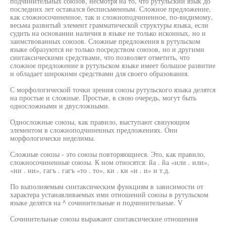
подчинительных союзов, несмотря на то, что рутульский язык до
последних лет оставался бесписьменным. Сложное предложение,
как сложносочиненное, так и сложноподчиненное, по-видимому,
весьма развитый элемент грамматической структуры языка, если
судить на основании наличия в языке не только исконных, но и
заимствованных союзов. Сложные предложения в рутульском
языке образуются не только посредством союзов, но и другими
синтаксическими средствами, что позволяет отметить, что
сложное предложение в рутульском языке имеет большое развитие
и обладает широкими средствами для своего образования.
С морфологической точки зрения союзы рутульского языка делятся
на простые и сложные. Простые, в свою очередь, могут быть
односложными и двусложными.
Односложные союзы, как правило, выступают связующим
элементом в сложноподчиненных предложениях. Они
морфологически неделимы.
Сложные союзы - это союзы повторяющиеся. Это, как правило,
сложносочиненные союзы. К ном относятся: йа . йа «или . или»,
«ни . ни», гагъ . гагъ «то . то», ки . ки «и . и» и т.д.
По выполняемым синтаксическим функциям в зависимости от
характера устанавливаемых ими отношений союзы в рутульском
языке делятся на ^ сочинительные и подчинительные. V
Сочинительные союзы выражают синтаксические отношения