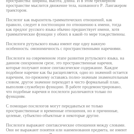
пространства: ширина, высота, длина. И в этом трехмерном
пространстве мыслится движение тела, названного Р. Лангакером
траектором.
Послелог как выразитель грамматических отношений, как
правило, следует в постпозиции по отношению к имени, тогда
как предлог русского языка обычно предшествует имени, хотя
грамматические функции у обоих в какой-то мере тождественны.
Послелоги рутульского языка имеют еще одну важную
особенность: омонимичность с пространственными наречиями.
Послелоги на современном этапе развития рутульского языка, на
данном синхронном срезе, это пространственные наречия,
которые получают новое синтаксическое содержание. Каждое
подобное наречие как бы расщепляется, одно из значений остается
наречием, по-прежнему оставаясь полно-значным знаменательным
словом, другое значение переходит в чисто формальный план,
выполняя служебную функцию. В работе продемонстрировано,
что подобные наречия и послелоги различаются только по
функциям.
С помощью послелогов могут передаваться не только
пространственные и временные отношения, но и причинные,
целевые, субъектно-объектные и некоторые другие.
Послелоги выражают синтаксические отношения между словами.
Они не выражают понятия или наименования предмета, не имеют