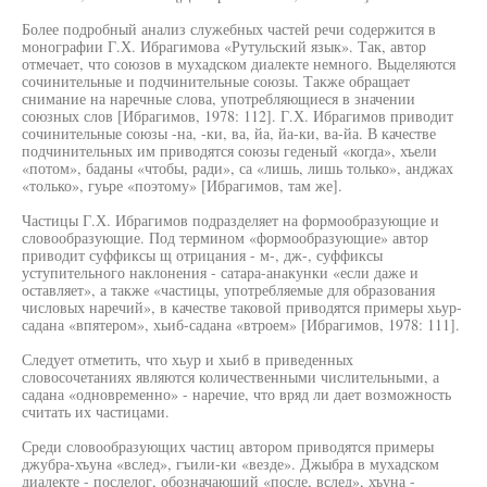
Более подробный анализ служебных частей речи содержится в
монографии Г.Х. Ибрагимова «Рутульский язык». Так, автор
отмечает, что союзов в мухадском диалекте немного. Выделяются
сочинительные и подчинительные союзы. Также обращает
снимание на наречные слова, употребляющиеся в значении
союзных слов [Ибрагимов, 1978: 112]. Г.Х. Ибрагимов приводит
сочинительные союзы -на, -ки, ва, йа, йа-ки, ва-йа. В качестве
подчинительных им приводятся союзы геденый «когда», хъели
«потом», баданы «чтобы, ради», са «лишь, лишь только», анджах
«только», гуьре «поэтому» [Ибрагимов, там же].
Частицы Г.Х. Ибрагимов подразделяет на формообразующие и
словообразующие. Под термином «формообразующие» автор
приводит суффиксы щ отрицания - м-, дж-, суффиксы
уступительного наклонения - сатара-анакунки «если даже и
оставляет», а также «частицы, употребляемые для образования
числовых наречий», в качестве таковой приводятся примеры хьур-
садана «впятером», хьиб-садана «втроем» [Ибрагимов, 1978: 111].
Следует отметить, что хьур и хьиб в приведенных
словосочетаниях являются количественными числительными, а
садана «одновременно» - наречие, что вряд ли дает возможность
считать их частицами.
Среди словообразующих частиц автором приводятся примеры
джубра-хъуна «вслед», гъили-ки «везде». Джыбра в мухадском
диалекте - послелог, обозначающий «после, вслед», хъуна -