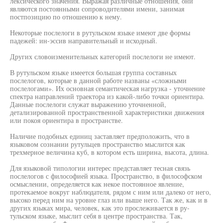
лексического значения. Выражая различные отношения, они
являются постоянными сопроводителями имени, занимая
постпозицию по отношению к нему.
Некоторые послелоги в рутульском языке имеют две формы
падежей: ин-эссив направительный и исходный.
Других словоизменительных категорий послелоги не имеют.
В рутульском языке имеется большая группа составных
послелогов, которые в данной работе названы «сложными
послелогами». Их основная семантическая нагрузка - уточнение
спектра направлений траектора из какой-либо точки ориентира.
Данные послелоги служат выражению уточненной,
детализированной пространственной характеристики движения
или покоя ориентира в пространстве.
Наличие подобных единиц заставляет предположить, что в
языковом сознании рутульцев пространство мыслится как
трехмерное величина куб, в котором есть ширина, высота, длина.
Для языковой типологии интерес представляет тесная связь
послелогов с философией языка. Пространство, в философском
осмыслении, определяется как некое постоянное явление,
протекаемое вокруг наблюдателя, рядом с ним или далеко от него,
высоко перед ним на уровне глаз или выше него. Так же, как и в
других языках мира, человек, как это прослеживается в ру-
тульском языке, мыслит себя в центре пространства. Так,