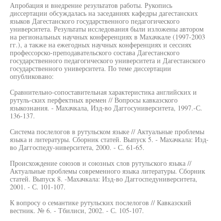
Апробация и внедрение результатов работы. Рукопись
диссертации обсуждалась на заседаниях кафедры дагестанских
языков Дагестанского государственного педагогического
университета. Результаты исследования были изложены автором
на региональных научных конференциях в Махачкале (1997-2003
гг.), а также на ежегодных научных конференциях и сессиях
профессорско-преподавательского состава Дагестанского
государственного педагогического университета и Дагестанского
государственного университета. По теме диссертации
опубликовано:
Сравнительно-сопоставительная характеристика английских и
рутуль-ских перфектных времен // Вопросы кавказского
языкознания. - Махачкала, Изд-во Даггосуниверситета, 1997.-С.
136-137.
Система послелогов в рутульском языке // Актуальные проблемы
языка и литературы. Сборник статей. Выпуск 5. - Махачкала: Изд-
во Даггоспеду-ниверситета, 2000. - С. 61-65.
Происхождение союзов и союзных слов рутульского языка //
Актуальные проблемы современного языка литературы. Сборник
статей. Выпуск 8. -Махачкала: Изд-во Даггоспедуниверситета,
2001. - С. 101-107.
К вопросу о семантике рутульских послелогов // Кавказский
вестник. № 6. - Тбилиси, 2002. - С. 105-107.