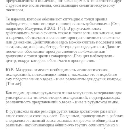
представлением о послелоге, позволяющим как-то соотнести друг
с другом все его значения, составляющие семантическую зону
послелога.
Те наречия, которые обозначают ситуацию с точки зрения
наблюдателя, в лингвистике принято считать дейктичными [См.,
например: Мазурова, # 2002: 147]. В рутульском языке
дейктичными можно считать также и послелоги, так как они, как
и наречия, обозначают в основном пространственное положение
или движение. Дейктичными здесь можно считать послелоги эли,
элаа, лаъ, аа, аала, саъ, бегеде, бегедаа, улихьде, уликлаа. Данные
послелоги обозначают пространственное положение или
движение с точки зрения говорящего. Позиция наблюдателя -
центр, вокруг которого обозначается пространство.
Ю.В. Мазурова отмечает необходимость «типологических
исследований, позволяющих понять, насколько это и подобные
ему представления о верхе - низе релевантны для других языков»
[Там же].
Как видим, данные рутульского языка могут стать материалом для
универсальных типологических исследований, подтверждающих
релевантность представлений о верхе - низе в рутульском языке.
В рутульском языке регистрируется также достаточно развитый
класс союзов и союзных слов. По данным, приведенным в работах
специалистов, данный класс оказывается довольно обширным и
развитым, насчитывающим обширную группу сочинительных и