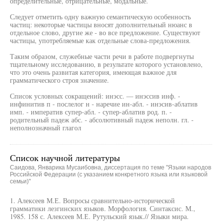
определительные, отрицательные, модальные.
Следует отметить одну важную семантическую особенность
частиц: некоторые частицы вносят дополнительный нюанс в
отдельное слово, другие же - во все предложение. Существуют
частицы, употребляемые как отдельные слова-предложения.
Таким образом, служебные части речи в работе подвергнуты
тщательному исследованию, в результате которого установлено,
что это очень развитая категория, имеющая важное для
грамматического строя значение.
Список условных сокращений: инэсс. — инэссив инф. -
инфинитив п - послелог н - наречие ин-абл. - инэсив-аблатив
имп. - императив супер-абл. - супер-аблатив род. п. -
родительный падеж абс. - абсолютивный падеж неполн. гл. -
неполнозначный глагол
Список научной литературы
Саидова, Январика Мусаибовна, диссертация по теме "Языки народов
Российской Федерации (с указанием конкретного языка или языковой
семьи)"
1. Алексеев М.Е. Вопросы сравнительно-исторической
грамматики лезгинских языков. Морфология. Синтаксис. М.,
1985. 158 с. Алексеев М.Е. Рутульский язык.// Языки мира.