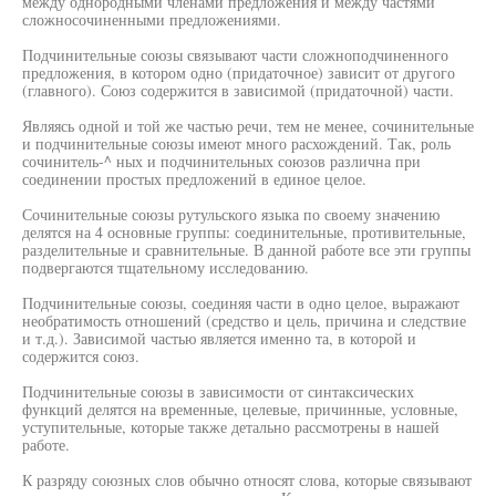
между однородными членами предложения и между частями
сложносочиненными предложениями.
Подчинительные союзы связывают части сложноподчиненного
предложения, в котором одно (придаточное) зависит от другого
(главного). Союз содержится в зависимой (придаточной) части.
Являясь одной и той же частью речи, тем не менее, сочинительные
и подчинительные союзы имеют много расхождений. Так, роль
сочинитель-^ ных и подчинительных союзов различна при
соединении простых предложений в единое целое.
Сочинительные союзы рутульского языка по своему значению
делятся на 4 основные группы: соединительные, противительные,
разделительные и сравнительные. В данной работе все эти группы
подвергаются тщательному исследованию.
Подчинительные союзы, соединяя части в одно целое, выражают
необратимость отношений (средство и цель, причина и следствие
и т.д.). Зависимой частью является именно та, в которой и
содержится союз.
Подчинительные союзы в зависимости от синтаксических
функций делятся на временные, целевые, причинные, условные,
уступительные, которые также детально рассмотрены в нашей
работе.
К разряду союзных слов обычно относят слова, которые связывают