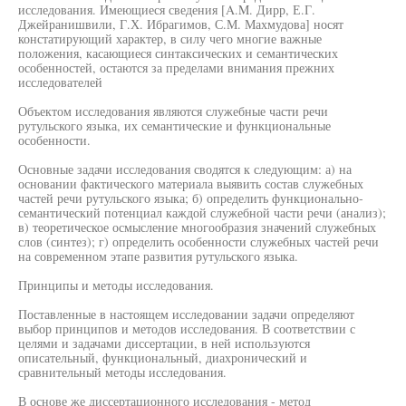
исследования. Имеющиеся сведения [A.M. Дирр, Е.Г.
Джейранишвили, Г.Х. Ибрагимов, С.М. Махмудова] носят
констатирующий характер, в силу чего многие важные
положения, касающиеся синтаксических и семантических
особенностей, остаются за пределами внимания прежних
исследователей
Объектом исследования являются служебные части речи
рутульского языка, их семантические и функциональные
особенности.
Основные задачи исследования сводятся к следующим: а) на
основании фактического материала выявить состав служебных
частей речи рутульского языка; б) определить функционально-
семантический потенциал каждой служебной части речи (анализ);
в) теоретическое осмысление многообразия значений служебных
слов (синтез); г) определить особенности служебных частей речи
на современном этапе развития рутульского языка.
Принципы и методы исследования.
Поставленные в настоящем исследовании задачи определяют
выбор принципов и методов исследования. В соответствии с
целями и задачами диссертации, в ней используются
описательный, функциональный, диахронический и
сравнительный методы исследования.
В основе же диссертационного исследования - метод