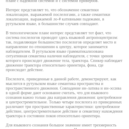
плане с падежной системой и с системой привербов.
Интерес представляет то, что обозначение семантики
локализации, выражаемой послелогами, а также семантики
локализации, выражаемой ло-# кативными падежами, в
рутульском языке, в большинстве случаев совпадают.
В типологическом плане интерес представляет тот факт, что
система послелогов проводит здесь языковой антропоцентризм:
так, подавляющее большинство послелогов определяет место и
направление по отношению к центру, которое занимается
наблюдателем. В рутульском языке грамматикализована
ситуативная семантика наличия наблюдателя, с точки зрения
которого происходит движение тела, траектора. Спикер наблюдает
движение траектора относительно ориентира, фона, где
происходит действие.
Послелоги, приведенные в данной работе, демонстрируют, как
мыслится в рутульском языке семантика пространства и
пространственного движения. Совпадение ин-латива и ин-эссива
в одной форме дают основание считать, что для языкового
сознания важно только два направления движения: центробежное
и центростремительное. Только четыре послелога из приведенных
различают три пространственные характеристики: центробежное
действие, центростремительное действие и семантику нахождения
траектора в состоянии покоя относительно ориентира.
Для языкового сознания большое значение имеет трехмерность