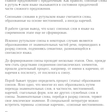
главное предложение с придаточным. Как правило, союзные слова
в рутуль-♦ ском языке оказываются в состоянии придаточной
части сложного предложения.
Союзными словами в рутульском языке считаются слова,
образованные на основе местоимений, а иногда наречий.
В работе сделан вывод, что класс союзных слов в языке на
современном этапе еще не сформирован.
Исконно рутульские союзы в некоторых случаях являются
образованиями от знаменательных частей речи, перешедших в
разряд союзов, подчиняясь семантике, развивающейся в
синтаксисе языка.
До формирования союзы проходят несколько этапов. Они, прежде
чем стать средствами соединения синтаксических элементов,
прошли длительный процесс, например, от имени к наречию, от
наречия к послелогу, от послелога к союзу.
Порой бывает трудно определить процесс (этапы) образования
союзов. Ясно одно, что многие из них образовались путем
перехода знаменательных слов, в частности, местоимений,
наречий, глагольных форм, или же других служебных слов в
союзы. Знаменательные слова, перейдя в разряд союзов, теряют
свое лексическое значение. В специальной литературе можно
встретить термины «союзные наречия», «союзные местоимения».