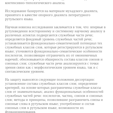
контенсивно-типологического анализа.
Исследование базируется на материале мухадского диалекта,
принятого в качестве опорного диалекта литературного
рутульского языка.
Научная новизна исследования заключается в том, что: впервые в
рутуловедении всестороннему и системному научному анализу в
различных аспектах подвергаются служебные части речи;
определяется фондовый уровень служебных частей речи;
устанавливается функционально-семантический потенциал тех
служебных классов слов, которые регистрируются в рутульском
языке; уточняются функционально-семантические особенности
послелогов, позволяющие отграничить их от омонимичных
наречий; обосновывается обширность состава классов союзов и
союзных слов; служебные части речи анализируются с точки
зрения связи как с морфологическим уровнем языка, так и с
синтаксическим уровнем.
На защиту выносятся следующие положения диссертации:
установление состава служебных классов слов; определение
критерий, на основе которых разграничены служебные классы
слов от знаменательных; анализ функциональных особенностей
служебных частей речи: послелогов, частиц, союзов и союзных
слов; методы и принципы, позволившие разграничить союзы и
союзные слова в рутульском языке; употребление и состав
союзных слов в рутульском языке, возможности их
функционирования.