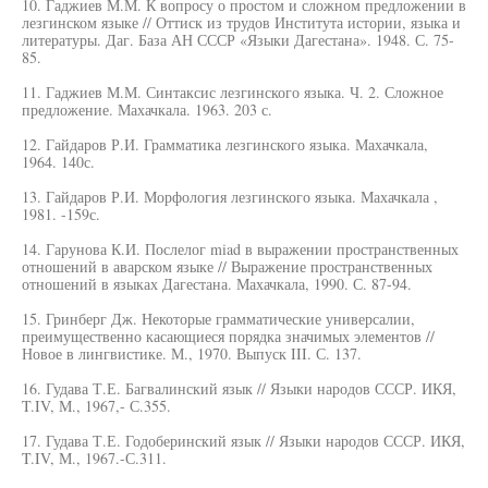
10. Гаджиев М.М. К вопросу о простом и сложном предложении в
лезгинском языке // Оттиск из трудов Института истории, языка и
литературы. Даг. База АН СССР «Языки Дагестана». 1948. С. 75-
85.
11. Гаджиев М.М. Синтаксис лезгинского языка. Ч. 2. Сложное
предложение. Махачкала. 1963. 203 с.
12. Гайдаров Р.И. Грамматика лезгинского языка. Махачкала,
1964. 140с.
13. Гайдаров Р.И. Морфология лезгинского языка. Махачкала ,
1981. -159с.
14. Гарунова К.И. Послелог miad в выражении пространственных
отношений в аварском языке // Выражение пространственных
отношений в языках Дагестана. Махачкала, 1990. С. 87-94.
15. Гринберг Дж. Некоторые грамматические универсалии,
преимущественно касающиеся порядка значимых элементов //
Новое в лингвистике. М., 1970. Выпуск III. С. 137.
16. Гудава Т.Е. Багвалинский язык // Языки народов СССР. ИКЯ,
T.IV, М., 1967,- С.355.
17. Гудава Т.Е. Годоберинский язык // Языки народов СССР. ИКЯ,
T.IV, М., 1967.-С.311.