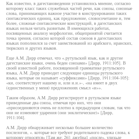
Как известно, в дагестановедении установилось мнение, согласно
которому класс таких служебных частей речи, как союзы, союзные
слова, принимающих важное участие в конструировании таких
синтаксических единиц, как предложение, словосочетание и, тем
более, сложные синтаксические конструкций, в дагестанских
языках нельзя читать развитым. В имеющихся работах,
посвященных анализу морфологии, общепринятой считается
точка зрения, согласно которой состав союзов в дагестанских
языках пополнился за счет заимствований из арабского, иранских,
тюркских и других языков.
Еще A.M. Дирр отмечал, что «.рутульский язык, как и другие
дагестанские языки, очень беден союзами» [Дирр, 1911:105]. В
своей известной работе, посвященной грамматике рутульского
языка, A.M. Дирр приводит следующие единицы рутульского
языка, которые он называет «суффиксами» [Дирр, 1911:104-105]:
«ки, соответствует нашему и, или и.и.»-, «на имеет в двух
(единственных у меня) предложениях смысл «и»».
Таким образом, A.M. Дирр регистрирует в рутульском языке
приведенные два союза, отмечая про них, что они
«присоединяются очень не плотно к предыдущим словам, так что
они не изменяют ударения (они энклитические)» [Дирр,
1911:104].
A.M. Дирр обнаруживает несколько большее количество
послелогов, «. которые все требуют родительного падежа слова, к
которому относятся» [Там же: 26]: джубра1 «после», улихьде