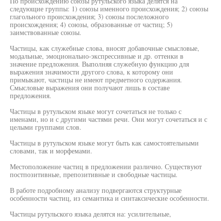
По происхождению союзы рутульского языка делятся на
следующие группы: 1) союзы именного происхождения; 2) союзы
глагольного происхождения; 3) союзы послеложного
происхождения; 4) союзы, образованные от частиц; 5)
заимствованные союзы.
Частицы, как служебные слова, вносят добавочные смысловые,
модальные, эмоционально-экспрессивные и др. оттенки в
значение предложения. Выполняя служебную функцию для
выражения значимости другого слова, к которому они
примыкают, частицы не имеют предметного содержания.
Смысловые выражения они получают лишь в составе
предложения.
Частицы в рутульском языке могут сочетаться не только с
именами, но и с другими частями речи. Они могут сочетаться и с
целыми группами слов.
Частицы в рутульском языке могут быть как самостоятельными
словами, так и морфемами.
Местоположение частиц в предложении различно. Существуют
постпозитивные, препозитивные и свободные частицы.
В работе подробному анализу подвергаются структурные
особенности частиц, из семантика и синтаксические особенности.
Частицы рутульского языка делятся на: усилительные,