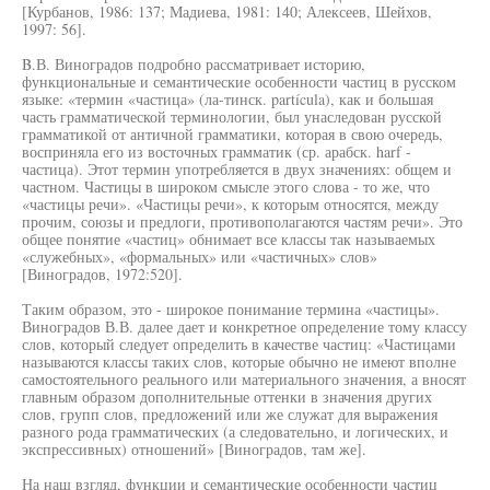
[Курбанов, 1986: 137; Мадиева, 1981: 140; Алексеев, Шейхов,
1997: 56].
B.В. Виноградов подробно рассматривает историю,
функциональные и семантические особенности частиц в русском
языке: «термин «частица» (ла-тинск. partícula), как и большая
часть грамматической терминологии, был унаследован русской
грамматикой от античной грамматики, которая в свою очередь,
восприняла его из восточных грамматик (ср. арабск. harf -
частица). Этот термин употребляется в двух значениях: общем и
частном. Частицы в широком смысле этого слова - то же, что
«частицы речи». «Частицы речи», к которым относятся, между
прочим, союзы и предлоги, противополагаются частям речи». Это
общее понятие «частиц» обнимает все классы так называемых
«служебных», «формальных» или «частичных» слов»
[Виноградов, 1972:520].
Таким образом, это - широкое понимание термина «частицы».
Виноградов В.В. далее дает и конкретное определение тому классу
слов, который следует определить в качестве частиц: «Частицами
называются классы таких слов, которые обычно не имеют вполне
самостоятельного реального или материального значения, а вносят
главным образом дополнительные оттенки в значения других
слов, групп слов, предложений или же служат для выражения
разного рода грамматических (а следовательно, и логических, и
экспрессивных) отношений» [Виноградов, там же].
На наш взгляд, функции и семантические особенности частиц