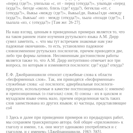
«перед (где?)», улихьлаа «с, от - перед (откуда?)», улыхъди «перед
(куда?)», бегеде «около, близь (где? куда?), бегеклаа «от, с
(откуда?)», йыкьа «между (где?)», йыкьа1ди, йыкьа1хди «между
(куда?)», йыкъаа! «из - между (откуда?)», хьала «позади (где?)», I
хьалала «из, с (откуда?)» [Там же: 26-27].
На наш взгляд, ценным в приведенных примерах является то, что
на таком раннем этапе изучения рутульского языка A.M. Дирр
сумел заметить, «. что мы тут встречаем знакомые нам уже
падежные окончания», то есть, установлено падежное
словоизменение рутульских послелогов, причем приводятся две,
либо три формы лативов. Несомненным достоинством работы
является также то, что A.M. Дирр интуитивно отмечает все три
вопроса, по которым и изменяются послелоги: где? куда? откуда?
Е.Ф. Джейранишвили относит служебные слова к области
«бесформенных слов». Так, им приводятся «бесформенные»
служебные слова: «а) послелоги; адвербиальные послелоги-
предлоги, используемые в качестве постпозиционных (с именем)
и препозиционных (о глаголах) слов; б) союзы - их в цахском и
мухадском языке очень мало, причем определенная часть таких
слов заимствована из других языков; в) частицы, представляющие
со4
1 Здесь и далее при приведении примеров из предыдущих работ,
мы сохраняем транскрипцию автора. бой общее «приложение» к
глаголу и имени, т.к. они могут одинаково употребляться и с
глаголом, и с именем» [Джейранишвили, 1983: 585].