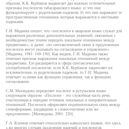
образом, К.К. Курбанов выдвигает два важных отличительных
признака послелогов табасаранского языка: а) что они
функционируют с родительным падежом; б) что они выражают те
пространственные отношения, которые выражаются и местными
падежами.
Г.И. Мадиева пишет, что «послелоги в аварском языке служат для
выражения различных дополнительных значений, связанных с
необходимостью точнее передать локальное отношение между
предметами»; и далее: «по синтаксической связи в предложении
послелоги могут указывать на согласование и управление»
[Мадиева, 1981: 149-150]. Как видим, Г.И. Мадиева также
отмечает признак выражения локальных отношений между
предметами. Ею расширяется и сфера синтаксических
употреблений послелогов: если К.К. Курбанов закрепляет их
исключительно за родительным падежом, то Г.И. Мадиева
отмечает за ними как функцию управления, так и функцию
согласования.
С.М. Махмудова определяет послелог в рутульском языке
следующим образом: «Послелог - это служебная часть речи,
участвующая в передаче оттенков локальных и направительных
отношений. Послелоги оформляют подчинительную связь между
словоформами, входящими в словосочетание или же
предложение» [Махмудова, 2001: 220].
Г.А. Климов отмечает относительно кавказских языков, что здесь
«.во многих случаях разделение наречий и послелогов