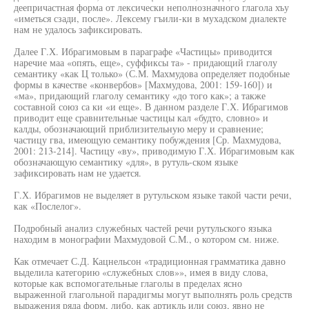
деепричастная форма от лексически неполнозначного глагола хъу
«иметься сзади, после». Лексему гъили-ки в мухадском диалекте
нам не удалось зафиксировать.
Далее Г.Х. Ибрагимовым в параграфе «Частицы» приводится
наречие маа «опять, еще», суффиксы та» - придающий глаголу
семантику «как Ц только» (С.М. Махмудова определяет подобные
формы в качестве «конвербов» [Махмудова, 2001: 159-160]) и
«ма», придающий глаголу семантику «до того как»; а также
составной союз са ки «и еще». В данном разделе Г.Х. Ибрагимов
приводит еще сравнительные частицы кал «будто, словно» и
калды, обозначающий приблизительную меру и сравнение;
частицу гва, имеющую семантику побуждения [Ср. Махмудова,
2001: 213-214]. Частицу «ву», приводимую Г.Х. Ибрагимовым как
обозначающую семантику «для», в рутуль-ском языке
зафиксировать нам не удается.
Г.Х. Ибрагимов не выделяет в рутульском языке такой части речи,
как «Послелог».
Подробный анализ служебных частей речи рутульского языка
находим в монографии Махмудовой С.М., о котором см. ниже.
Как отмечает С.Д. Кацнельсон «традиционная грамматика давно
выделила категорию «служебных слов»», имея в виду слова,
которые как вспомогательные глаголы в пределах ясно
выраженной глагольной парадигмы могут выполнять роль средств
выражения ряда форм, либо, как артикль или союз, явно не