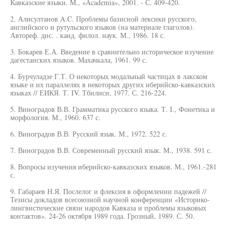
Кавказские языки. М., «Academia», 2001. - С. 409-420.
2. Алисултанов A.C. Проблемы базисной лексики русского,
английского и рутульского языков (на материале глаголов).
Автореф. дис. . канд. филол. наук. М., 1986. 18 с.
3. Бокарев Е.А. Введение в сравнительно историческое изучение
дагестанских языков. Махачкала, 1961. 99 с.
4. Бурчуладзе Г.Т. О некоторых модальный частицах в лакском
языке и их параллелях в некоторых других иберийско-кавказских
языках // ЕИКЯ. Т. IV. Тбилиси, 1977. С. 216-224.
5. Виноградов В.В. Грамматика русского языка. Т. I., Фонетика и
морфология. М., 1960. 637 с.
6. Виноградов В.В. Русский язык. М., 1972. 522 с.
7. Виноградов В.В. Современный русский язык. М., 1938. 591 с.
8. Вопросы изучения иберийско-кавказских языков. М., 1961.-281
с.
9. Габараев Н.Я. Послелог и флексия в оформлении падежей //
Тезисы докладов всесоюзной научной конференции «Историко-
лингвистические связи народов Кавказа и проблемы языковых
контактов». 24-26 октября 1989 года. Грозный, 1989. С. 50.