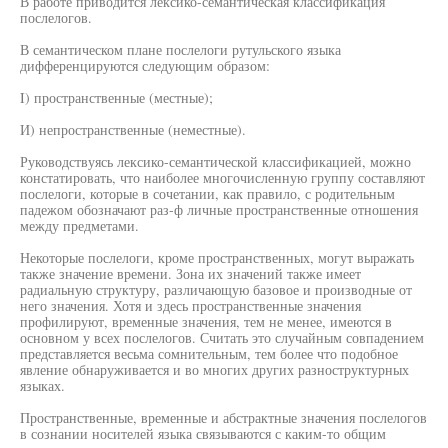
В работе приводится лексико-семантическая классификация
послелогов.
В семантическом плане послелоги рутульского языка
дифференцируются следующим образом:
I) пространственные (местные);
И) непространственные (неместные).
Руководствуясь лексико-семантической классификацией, можно
констатировать, что наиболее многочисленную группу составляют
послелоги, которые в сочетании, как правило, с родительным
падежом обозначают раз-ф личные пространственные отношения
между предметами.
Некоторые послелоги, кроме пространственных, могут выражать
также значение времени. Зона их значений также имеет
радиальную структуру, различающую базовое и производные от
него значения. Хотя и здесь пространственные значения
профилируют, временные значения, тем не менее, имеются в
основном у всех послелогов. Считать это случайным совпадением
представляется весьма сомнительным, тем более что подобное
явление обнаруживается и во многих других разноструктурных
языках.
Пространственные, временные и абстрактные значения послелогов
в сознании носителей языка связываются с каким-то общим