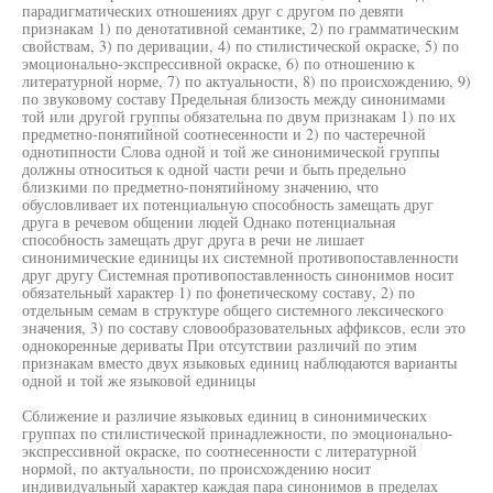
парадигматических отношениях друг с другом по девяти
признакам 1) по денотативной семантике, 2) по грамматическим
свойствам, 3) по деривации, 4) по стилистической окраске, 5) по
эмоционально-экспрессивной окраске, 6) по отношению к
литературной норме, 7) по актуальности, 8) по происхождению, 9)
по звуковому составу Предельная близость между синонимами
той или другой группы обязательна по двум признакам 1) по их
предметно-понятийной соотнесенности и 2) по частеречной
однотипности Слова одной и той же синонимической группы
должны относиться к одной части речи и быть предельно
близкими по предметно-понятийному значению, что
обусловливает их потенциальную способность замещать друг
друга в речевом общении людей Однако потенциальная
способность замещать друг друга в речи не лишает
синонимические единицы их системной противопоставленности
друг другу Системная противопоставленность синонимов носит
обязательный характер 1) по фонетическому составу, 2) по
отдельным семам в структуре общего системного лексического
значения, 3) по составу словообразовательных аффиксов, если это
однокоренные дериваты При отсутствии различий по этим
признакам вместо двух языковых единиц наблюдаются варианты
одной и той же языковой единицы
Сближение и различие языковых единиц в синонимических
группах по стилистической принадлежности, по эмоционально-
экспрессивной окраске, по соотнесенности с литературной
нормой, по актуальности, по происхождению носит
индивидуальный характер каждая пара синонимов в пределах