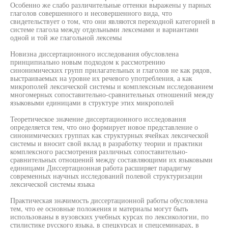
Особенно же слабо различительные оттенки выражены у парных
глаголов совершенного и несовершенного вида, что
свидетельствует о том, что они являются переходной категорией в
системе глагола между отдельными лексемами и вариантами
одной и той же глагольной лексемы
Новизна диссертационного исследования обусловлена
принципиально новым подходом к рассмотрению
синонимических групп прилагательных и глаголов не как рядов,
выстраиваемых на уровне их речевого употребления, а как
микрополей лексической системы и комплексным исследованием
многомерных сопоставительно-сравнительных отношений между
языковыми единицами в структуре этих микрополей
Теоретическое значение диссертационного исследования
определяется тем, что оно формирует новое представление о
синонимических группах как структурных ячейках лексической
системы и вносит свой вклад в разработку теории и практики
комплексного рассмотрения различных сопоставительно-
сравнительных отношений между составляющими их языковыми
единицами Диссертационная работа расширяет парадигму
современных научных исследований полевой структуризации
лексической системы языка
Практическая значимость диссертационной работы обусловлена
тем, что ее основные положения и материалы могут быть
использованы в вузовских учебных курсах по лексикологии, по
стилистике русского языка, в спецкурсах и спецсеминарах, в