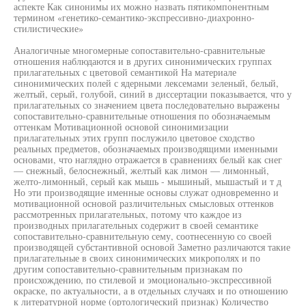
аспекте Как синонимы их можно назвать пятикомпонентным
термином «генетико-семантико-экспрессивно-диахронно-
стилистические»
Аналогичные многомерные сопоставительно-сравнительные
отношения наблюдаются и в других синонимических группах
прилагательных с цветовой семантикой На материале
синонимических полей с ядерными лексемами зеленый, белый,
желтый, серый, голубой, синий в диссертации показывается, что у
прилагательных со значением цвета последовательно выражены
сопоставительно-сравнительные отношения по обозначаемым
оттенкам Мотивационной основой синонимизации
прилагательных этих групп послужило цветовое сходство
реальных предметов, обозначаемых производящими именными
основами, что наглядно отражается в сравнениях белый как снег
— снежный, белоснежный, желтый как лимон — лимонный,
желто-лимонный, серый как мышь - мышиный, мышастый и т д
Но эти производящие именные основы служат одновременно и
мотивационной основой различительных смысловых оттенков
рассмотренных прилагательных, потому что каждое из
производных прилагательных содержит в своей семантике
сопоставительно-сравнительную сему, соотнесенную со своей
производящей субстантивной основой Заметно различаются такие
прилагательные в своих синонимических микрополях и по
другим сопоставительно-сравнительным признакам по
происхождению, по стилевой и эмоционально-экспрессивной
окраске, по актуальности, а в отдельных случаях и по отношению
к литературной норме (ортологический признак) Количество