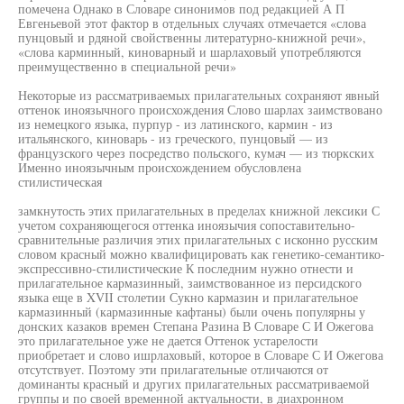
помечена Однако в Словаре синонимов под редакцией А П
Евгеньевой этот фактор в отдельных случаях отмечается «слова
пунцовый и рдяной свойственны литературно-книжной речи»,
«слова карминный, киноварный и шарлаховый употребляются
преимущественно в специальной речи»
Некоторые из рассматриваемых прилагательных сохраняют явный
оттенок иноязычного происхождения Слово шарлах заимствовано
из немецкого языка, пурпур - из латинского, кармин - из
итальянского, киноварь - из греческого, пунцовый — из
французского через посредство польского, кумач — из тюркских
Именно иноязычным происхождением обусловлена
стилистическая
замкнутость этих прилагательных в пределах книжной лексики С
учетом сохраняющегося оттенка иноязычия сопоставительно-
сравнительные различия этих прилагательных с исконно русским
словом красный можно квалифицировать как генетико-семантико-
экспрессивно-стилистические К последним нужно отнести и
прилагательное кармазинный, заимствованное из персидского
языка еще в XVII столетии Сукно кармазин и прилагательное
кармазинный (кармазинные кафтаны) были очень популярны у
донских казаков времен Степана Разина В Словаре С И Ожегова
это прилагательное уже не дается Оттенок устарелости
приобретает и слово ишрлаховый, которое в Словаре С И Ожегова
отсутствует. Поэтому эти прилагательные отличаются от
доминанты красный и других прилагательных рассматриваемой
группы и по своей временной актуальности, в диахронном