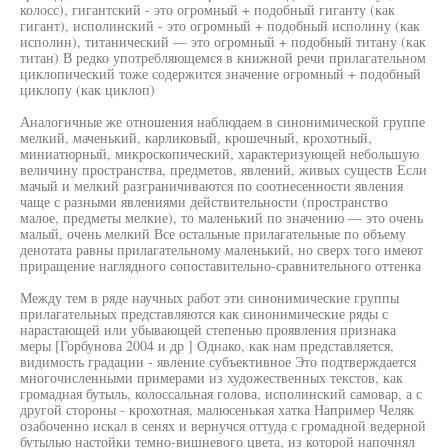
колосс), гигантский - это огромный + подобный гиганту (как
гигант), исполинский - это огромный + подобный исполину (как
исполин), титанический — это огромный + подобный титану (как
титан) В редко употребляющемся в книжной речи прилагательном
циклопический тоже содержится значение огромный + подобный
циклопу (как циклоп)
Аналогичные же отношения наблюдаем в синонимической группе
мелкий, маченький, карликовый, крошечный, крохотный,
миниатюрный, микроскопический, характеризующей небольшую
величину пространства, предметов, явлений, живых существ Если
мачый и мелкий разграничиваются по соотнесенности явления
чаще с разными явлениями действительности (пространство
малое, предметы мелкие), то маленький по значению — это очень
малый, очень мелкий Все остальные прилагательные по объему
денотата равны прилагательному маленький, но сверх того имеют
приращение наглядного сопоставительно-сравнительного оттенка
Между тем в ряде научных работ эти синонимические группы
прилагательных представляются как синонимические ряды с
нарастающей или убывающей степенью проявления признака
меры [Горбунова 2004 и др ] Однако, как нам представляется,
видимость градации - явление субъективное Это подтверждается
многочисленными примерами из художественных текстов, как
громадная бутыль, колоссальная голова, исполинский самовар, а с
другой стороны - крохотная, малюсенькая хатка Например Челяк
озабоченно искал в сенях и вернучся оттуда с громадной ведерной
бутылью настойки темно-вишневого цвета, из которой напочнял