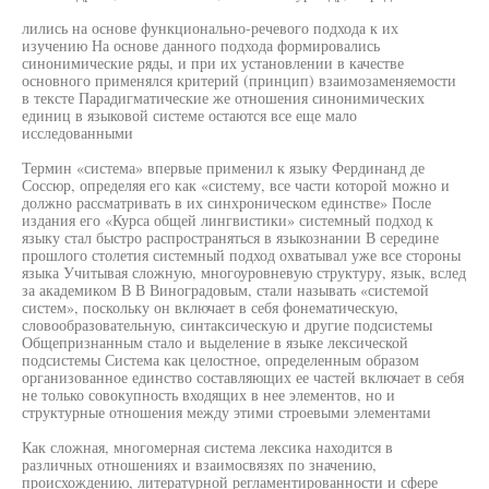
лились на основе функционально-речевого подхода к их
изучению На основе данного подхода формировались
синонимические ряды, и при их установлении в качестве
основного применялся критерий (принцип) взаимозаменяемости
в тексте Парадигматические же отношения синонимических
единиц в языковой системе остаются все еще мало
исследованными
Термин «система» впервые применил к языку Фердинанд де
Соссюр, определяя его как «систему, все части которой можно и
должно рассматривать в их синхроническом единстве» После
издания его «Курса общей лингвистики» системный подход к
языку стал быстро распространяться в языкознании В середине
прошлого столетия системный подход охватывал уже все стороны
языка Учитывая сложную, многоуровневую структуру, язык, вслед
за академиком В В Виноградовым, стали называть «системой
систем», поскольку он включает в себя фонематическую,
словообразовательную, синтаксическую и другие подсистемы
Общепризнанным стало и выделение в языке лексической
подсистемы Система как целостное, определенным образом
организованное единство составляющих ее частей включает в себя
не только совокупность входящих в нее элементов, но и
структурные отношения между этими строевыми элементами
Как сложная, многомерная система лексика находится в
различных отношениях и взаимосвязях по значению,
происхождению, литературной регламентированности и сфере