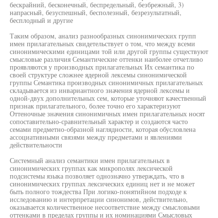
бескрайний, бесконечный, беспредельный, безбрежный, 3)
напрасный, безуспешный, бесполезный, безрезультатный,
бесплодный и другие
Таким образом, анализ разнообразных синонимических групп
имен прилагательных свидетельствует о том, что между всеми
синонимическими единицами той или другой группы существуют
смысловые различия Семантические оттенки наиболее отчетливо
проявляются у производных прилагательных Их семантика по
своей структуре сложнее ядерной лексемы синонимической
группы Семантика производных синонимичных прилагательных
складывается из инвариантного значения ядерной лексемы и
одной-двух дополнительных сем, которые уточняют качественный
признак прилагательного, более точно его характеризуют
Оттеночные значения синонимичных имен прилагательных носят
сопоставительно-сравнительный характер и создаются часто
семами предметно-образной наглядности, которая обусловлена
ассоциативными связями между предметами и явлениями
действительности
Системный анализ семантики имен прилагательных в
синонимических группах как микрополях лексической
подсистемы языка позволяет однозначно утверждать, что в
синонимических группах лексических единиц нет и не может
быть полного тождества При логико-понятийном подходе к
исследованию и интерпретации синонимов, действительно,
оказывается количественное несоответствие между смысловыми
оттенками в пределах группы и их номинациями Смысловых