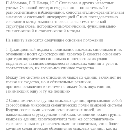
П.Абрамова, Г.П Немца, Ю С Степанова и других известных
ученых Основной метод исследования — описательный с
разноаспектными наблюдениями, сопоставительно-сравнительным
анализом и системной интерпретацией С ним последовательно
сочетаются метод компонентного анализа семантической
структуры слова, историко-этимологический, функционально-
стилистический и статистический методы
На защиту выносятся следующие основные положения
1 Традиционный подход к пониманию языковых синонимов и их
отношений носит односторонний характер В качестве основного
критерия определения синонимов и построения их рядов
выдвигается «взаимозамещаемость» языковых единиц в речи и,
соответственно, их логико-понятийное тождество
Между тем системные отношения языковых единиц включают не
только их сходство, но и обязательные различия,
противопоставления в системе не может быть двух единиц,
занимающих одну и ту же позицию
2 Синонимические группы языковых единиц представляют собой
своеобразные микрополя семантических полей языковой системы
Будучи составными частями семантических полей, их
наименьшими структурными ячейками, синонимические группы
языковых единиц характеризуются теми же сопоставительно-
сравнительными внутрисистемными отношениями, что и более
крупные семантические объединения языковых единиц, как их