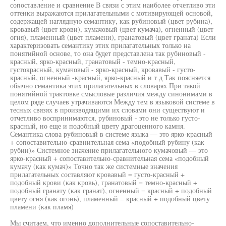
сопоставление и сравнение В связи с этим наиболее отчетливо эти
оттенки выражаются прилагательными с мотивирующей основой,
содержащей наглядную семантику, как рубиновый (цвет рубина),
кровавый (цвет крови), кумачовый (цвет кумача), огненный (цвет
огня), пламенный (цвет пламени), гранатовый (цвет граната) Если
характеризовать семантику этих прилагательных только на
понятийной основе, то она будет представлена так рубиновый -
красный, ярко-красный, гранатовый - темно-красный,
густокрасный, кумачовый - ярко-красный, кровавый - густо-
красный, огненный -красный, ярко-красный и т д Так поясняется
обычно семантика этих прилагательных в словарях При такой
понятийной трактовке смысловые различия между синонимами в
целом ряде случаев утрачиваются Между тем в языковой системе в
тесных связях в производящими их словами они существуют и
отчетливо воспринимаются, рубиновый - это не только густо-
красный, но еще и подобный цвету драгоценного камня.
Семантика слова рубиновый в системе языка — это ярко-красный
+ сопоставительно-сравнительная сема «подобный рубину (как
рубин)» Системное значение прилагательного кумачовый — это
ярко-красный + сопоставительно-сравнительная сема «подобный
кумачу (как кумач)» Точно так же системные значения
прилагательных составляют кровавый = густо-красный +
подобный крови (как кровь), гранатовый = темно-красный +
подобный гранату (как гранат), огненный = красный + подобный
цвету огня (как огонь), пламенный = красный + подобный цвету
пламени (как пламя)
Мы считаем, что именно дополнительные сопоставительно-