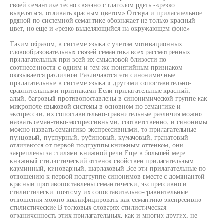
своей семантике тесно связано с глаголом рдеть -«резко
выделяться, отливать красным цветом» Отсюда и прилагательное
рдяной по системной семантике обозначает не только красный
цвет, но еще и «резко выделяющийся на окружающем фоне»
Таким образом, в системе языка с учетом мотивационных
словообразовательных связей семантика всех рассмотренных
прилагательных при всей их смысловой близости по
соотнесенности с одним и тем же понятийным признаком
оказывается различной Различаются эти синонимичные
прилагательные в системе языка и другими сопоставительно-
сравнительными признаками Если прилагательные красный,
алый, багровый противопоставлены в синонимической группе как
микрополе языковой системы в основном по семантике и
экспрессии, их сопоставительно-сравнительные различия можно
назвать семан-тико-экспрессивными, соответственно, и синонимы
можно назвать семантико-экспрессивными, то прилагательные
пунцовый, пурпурный, рубиновый, кумачовый, гранатовый
отличаются от первой подгруппы книжным оттенком, они
закреплены за стилями книжной речи Еще в большей мере
книжный стилистический оттенок свойствен прилагательным
карминный, киноварный, шарлаховый Все эти прилагательные по
отношению к первой подгруппе синонимов вместе с доминантой
красный противопоставлены семантически, экспрессивно и
стилистически, поэтому их сопоставительно-сравнительные
отношения можно квалифицировать как семантико-экспресивно-
стилистические В толковых словарях стилистическая
ограниченность этих прилагательных, как и многих других, не