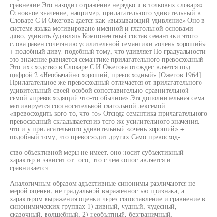
сравнение Это находит отражение нередко и в толковых словарях
Основное значение, например, прилагательного удивительный в
Словаре С И Ожегова дается как «вызывающий удивление» Оно в
системе языка мотивировано именной и глагольной основами
диво, удивить /удивлять Компонентный состав семантики этого
слова равен сочетанию усилительной семантики «очень хороший»
+ подобный диву, подобный тому, что удивляет По градуальности
это значение равняется семантике прилагательного превосходный
Это их сходство в Словаре С И Ожегова отождествляется под
цифрой 2 «Необычайно хороший, превосходный» [Ожегов 1964]
Прилагательное же превосходный отличается от прилагательного
удивительный своей особой сопоставительно-сравнительной
семой «превосходящий что-то обычное» Эта дополнительная сема
мотивируется соотносительной глагольной лексемой
«превосходить кого-то, что-то» Отсюда семантика прилагательного
превосходный складывается из того же усилительного значения,
что и у прилагательного удивительный «очень хороший» +
подобный тому, что превосходит других Само превосход-
ство объективной меры не имеет, оно носит субъективный
характер и зависит от того, что с чем сопоставляется и
сравнивается
Аналогичным образом адъективные синонимы различаются не
мерой оценки, не градуальной выраженностью признака, а
характером выражения оценки через сопоставление и сравнение в
синонимических группах 1) дивный, чудный, чудесный,
сказочный, волшебный, 2) необъятный, безграничный,