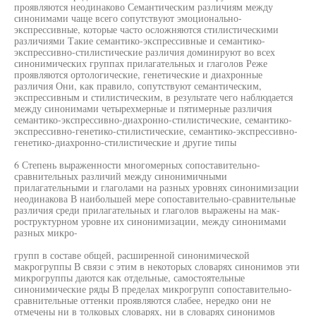
проявляются неодинаково Семантическим различиям между
синонимами чаще всего сопутствуют эмоционально-
экспрессивные, которые часто осложняются стилистическими
различиями Такие семантико-экспрессивные и семантико-
экспрессивно-стилистические различия доминируют во всех
синонимических группах прилагательных и глаголов Реже
проявляются ортологические, генетические и диахронные
различия Они, как правило, сопутствуют семантическим,
экспрессивным и стилистическим, в результате чего наблюдается
между синонимами четырехмерные и пятимерные различия
семантико-экспрессивно-диахронно-стилистические, семантико-
экспрессивно-генетико-стилистические, семантико-экспрессивно-
генетико-диахронно-стилистические и другие типы
6 Степень выраженности многомерных сопоставительно-
сравнительных различий между синонимичными
прилагательными и глаголами на разных уровнях синонимизации
неодинакова В наибольшей мере сопоставительно-сравнительные
различия среди прилагательных и глаголов выражены на мак-
роструктурном уровне их синонимизации, между синонимами
разных микро-
групп в составе общей, расширенной синонимической
макрогруппы В связи с этим в некоторых словарях синонимов эти
микрогруппы даются как отдельные, самостоятельные
синонимические ряды В пределах микрогрупп сопоставительно-
сравнительные оттенки проявляются слабее, нередко они не
отмечены ни в толковых словарях, ни в словарях синонимов