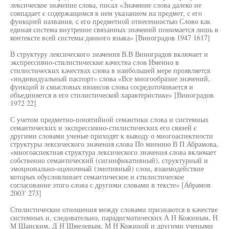
лексическое значение слова, писал «Значение слова далеко не
совпадает с содержащимся в нем указанием на предмет, с его
функцией названия, с его предметной отнесенностью Слово как
единая система внутренне связанных значений понимается лишь в
контексте всей системы данного языка» [Виноградов 1947 1617]
В структуру лексического значения В.В Виноградов включает и
экспрессивно-стилистические качества слов Именно в
стилистических качествах слова в наибольшей мере проявляется
«индивидуальный паспорт» слова «Все многообразие значений,
функций и смысловых нюансов слова сосредоточивается и
объединяется в его стилистической характеристике» [Виноградов
1972 22]
С учетом предметно-понятийной семантики слова и системных
семантических и экспрессивно-стилистических его связей с
другими словами ученые приходят к выводу о многоаспектности
структуры лексического значения слова По мнению В П Абрамова,
«многоаспектная структура лексического значения слова включает
собственно семантический (сигнификативный), структурный и
эмоционально-оценочный (эмотивный) слои, взаимодействие
которых обусловливает семантическое и стилистическое
согласование этого слова с другими словами в тексте» [Абрамов
2003' 273]
Стилистические отношения между словами признаются в качестве
системных и, следовательно, парадигматических А Н Кожиным, Н
М Шанским, Д Н Шмелевым, М Н Кожиной и другими учеными