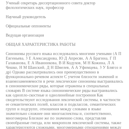
Ученый секретарь диссертационного совета доктор
филологических наук, профессор
Научный руководитель
Официальные оппоненты
Ведущая организация
ОБЩАЯ ХАРАКТЕРИСТИКА РАБОТЫ
Синонимы русского языка исследовались многими учеными (А П
Евгеньева, 3 Е Александрова, Ю Д Апресян, А А Брагина, Г П
Галаванова, Е А Иванникова, В И Кодухов, М Н Кожина, Л А
Чешко, Н М Шанский, Д Н Шмелев, А А Уфимцева, 3 У Блягоз и
др) Однако рассматривались они преимущественно в
функционально-речевом аспекте С учетом близости значений и
взаимозаменяемости в речи лексические синонимы выстраивались
в синонимические ряды, которые отражены в специальных
словарях В системе языка синонимические ряды выстраивались
как однопло-скостные и однолинейные построения Как
свидетельствуют исследования лексической системы, в частности
ее семантических полей, классов и подклассов, семантических
групп и подгрупп, отношения между словами в языке
значительно сложнее они многоаспектны и, соответственно,
многомерны Близкие же по значению слова, представляя
своеобразные гнезда, или микрополя лексической системы, также
характеризуются сложными, многомерными отношениями между