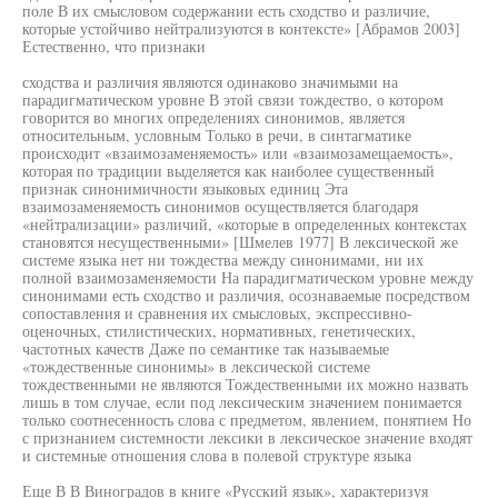
поле В их смысловом содержании есть сходство и различие,
которые устойчиво нейтрализуются в контексте» [Абрамов 2003]
Естественно, что признаки
сходства и различия являются одинаково значимыми на
парадигматическом уровне В этой связи тождество, о котором
говорится во многих определениях синонимов, является
относительным, условным Только в речи, в синтагматике
происходит «взаимозаменяемость» или «взаимозамещаемость»,
которая по традиции выделяется как наиболее существенный
признак синонимичности языковых единиц Эта
взаимозаменяемость синонимов осуществляется благодаря
«нейтрализации» различий, «которые в определенных контекстах
становятся несущественными» [Шмелев 1977] В лексической же
системе языка нет ни тождества между синонимами, ни их
полной взаимозаменяемости На парадигматическом уровне между
синонимами есть сходство и различия, осознаваемые посредством
сопоставления и сравнения их смысловых, экспрессивно-
оценочных, стилистических, нормативных, генетических,
частотных качеств Даже по семантике так называемые
«тождественные синонимы» в лексической системе
тождественными не являются Тождественными их можно назвать
лишь в том случае, если под лексическим значением понимается
только соотнесенность слова с предметом, явлением, понятием Но
с признанием системности лексики в лексическое значение входят
и системные отношения слова в полевой структуре языка
Еще В В Виноградов в книге «Русский язык», характеризуя