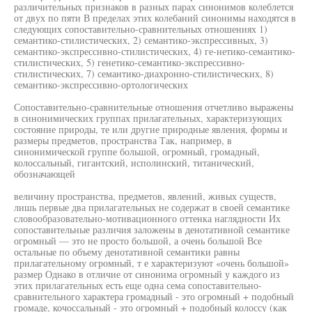
различительных признаков в разных парах синонимов колеблется
от двух по пяти В пределах этих колебаний синонимы находятся в
следующих сопоставительно-сравнительных отношениях 1)
семантико-стилистических, 2) семантико-экспрессивных, 3)
семантико-экспрессивно-стилистических, 4) ге-нетико-семантико-
стилистических, 5) генетико-семантико-экспрессивно-
стилистических, 7) семантико-диахронно-стилистических, 8)
семантико-экспрессивно-ортологических
Сопоставительно-сравнительные отношения отчетливо выражены
в синонимических группах прилагательных, характеризующих
состояние природы, те или другие природные явления, формы и
размеры предметов, пространства Так, например, в
синонимической группе большой, огромный, громадный,
колоссальный, гигантский, исполинский, титанический,
обозначающей
величину пространства, предметов, явлений, живых существ,
лишь первые два прилагательных не содержат в своей семантике
словообразовательно-мотивационного оттенка наглядности Их
сопоставительные различия заложены в денотативной семантике
огромный — это не просто большой, а очень большой Все
остальные по объему денотативной семантики равны
прилагательному огромный, т е характеризуют «очень большой»
размер Однако в отличие от синонима огромный у каждого из
этих прилагательных есть еще одна сема сопоставительно-
сравнительного характера громадный - это огромный + подобный
громаде, кочоссальный - это огромный + подобный колоссу (как