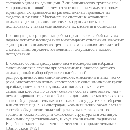
составляющими их единицами В синонимических группах как
микрополях языковой системы эти отношения между языковыми
единицами складываются из разноаспектных признаков их
сходства и различия Многомерные системные отношения
языковых единиц в синонимических группах еще мало
исследованы, ученым еще предстоит их раскрыть и осмыслить
Настоящая диссертационная работа представляет собой одну их
первых попыток исследования многомерных отношений языковых
единиц в синонимических группах как микрополях лексической
системы Этим определяется новизна и актуальность нашего
исследования
В качестве объекта диссертационного исследования избраны
синонимические группы прилагательных и глаголов русского
языка Данный выбор обусловлен наибольшей
распространенностью синонимических отношений в этих частях
речи, многокомпонентным характером их синонимических групп,
преобладанием в этих группах мотивированных лексем,
семантика которых по своему семному составу прозрачнее, чем у
немотивированных, а также большей динамичностью лексических
значений у прилагательных и глаголов, чем у других частей речи
Как отметил еще В В Виноградов, «семантический объем слова и
способы объединения значений различны в словах разных
грамматических категорий Смысловая структура глагола шире,
чем имени существительного, и круг его значений подвижнее
Еще более эластичны значения качественных прилагательных»
[Виноградов 1972]