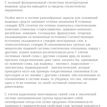
С позиций функциональной стилистики нелитературные
языковые средства выводятся за пределы стилистически
окрашенных
Особое место в системе разнообразных окрасок или созначений
языковых средств занимают оттенки иноязычия В толковых
словарях XIX столетия эти оттенки помечались генетическими
пометами словенское (старославянское, церковно-книжное),
английское, немецкое, голландское, французское, татарское,
указывающими на иноязычные источники Соответствующие
источники указываются в словарях иностранных слов, в
этимологических словарях В синонимических группах как
микрополях языковой системы генетические отношения, наряду с
другими, играют важную различительную роль С учетом
системных связей слова с другими словами вряд ли можно
признать тождественными даже такие, казалось бы, одинаковые
по значению слова, как языковед - лингвист, языкознание —
лингвистика, языковедческий - лингвистический, которые
приводятся часто как примеры тождественных синонимов Если
проследим за их связями с другими словами, обусловленными их
отношениями в системе языка, то убедимся, что они, обозначая
одни и те же понятия, по своей системной семантике не
равнозначны
С учетом выделенных многомерных связей слов в лексической
системе синонимические группы представляют собой
своеобразные гнезда или пучки предельно сблизившихся по
значению и грамматическим свойствам слов, которые находятся в