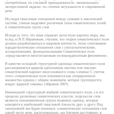
употребления, по стилевой принадлежности, эмоционально-
экспрессивной окраске, по степени актуальности в современной
речи
Исследуя смысловые отношения между словами в лексической
системе, ученые выделяют различные типы семантических полей
и семантических групп слов
Исходя из того, что язык отражает целостную картину мира, мы,
вслед за В П Абрамовым, считаем, что теория семантического поля
должна разрабатываться в широком контексте, тесно сочетающем
парадигматические отношения слов с синтагматическими,
ассоциативными, функциональными Семантическое поле
«представляется многоплановым поликоординатным феноменом».
В качестве исходной структурной единицы семантического поля
рассматривается ядерная однозначная лексема или лексико-
семантический вариант многозначного слова (семема) С учетом
этого «семантическое поле понимается как упорядоченное
множество единиц с общим значением, которое группируется
вокруг ядерной семемы» [Абрамов 2003]
Наименьшей структурной ячейкой семантического поля, а в его
пределах различных семантических классов, подклассов слов
является синонимическая группа языковых единиц, которые
находятся в наибольшей смысловой близости друг к другу Под
синонимией мы будем понимать «семантические отношения слов
одной части речи, расположенных «на близком расстоянии» в