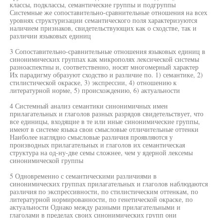
классы, подклассы, семантические группы и подгруппы
Системные же сопоставительно-сравнительные отношения на всех
уровнях структуризации семантического поля характеризуются
наличием признаков, свидетельствующих как о сходстве, так и
различии языковых единиц
3 Сопоставительно-сравнительные отношения языковых единиц в
синонимических группах как микрополях лексической системы
разноаспектны и, соответственно, носят многомерный характер
Их парадигму образуют сходство и различие по. 1) семантике, 2)
стилистической окраске, 3) экспрессии, 4) отношению к
литературной норме, 5) происхождению, 6) актуальности
4 Системный анализ семантики синонимичных имен
прилагательных и глаголов разных разрядов свидетельствует, что
все единицы, входящие в те или иные синонимические группы,
имеют в системе языка свои смысловые отличительные оттенки
Наиболее наглядно смысловые различия проявляются у
производных прилагательных и глаголов их семантическая
структура на од-ну-две семы сложнее, чем у ядерной лексемы
синонимической группы
5 Одновременно с семантическими различиями в
синонимических группах прилагательных и глаголов наблюдаются
различия по экспрессивности, по стилистическим оттенкам, по
литературной нормированности, по генетической окраске, по
актуальности Однако между разными прилагательными и
глаголами в пределах своих синонимических групп они