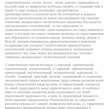
существительных гигант, колосс, титан, циклоп, пришедших в
русский язык из мифологии античных времен, и сохраняют еще в
какой-то мере оттенок иноязычия, употребляются
преимущественно в книжной речи По отношению к исконно
русским прилагательным их можно рассматривать как генетико-
семантико-экспрессивно-стилистические синонимы Что касается
прилагательного исполинский, то оно образовано от
существительного исполин, заимствованного из старославянского
языка, в котором оно имело значение великана (в старославянском
оно образовалось от названия народа, жившего между Доном и
Волгой, которое передавалось древнегреческими и римскими
историками как сполинъ) Соответственно прилагательное
исполинский сохраняет оттенок иноязычия и литературной
книжности Оно тоже может рассматриваться как генетико-
семантико-экспрессивно-стилистический синоним
У качественных прилагательных 1) хороший, удивительный,
поразительный, изумительный, 2) хороший, замечательный,
превосходный, восхитительный, великолепный, идеальный, 3)
плохой, страшный, ужасный, жуткий, чудовищный со значением
эмоциональной оценки мерительные градо-семные различия носят
всегда субъективный характер кому-то превосходный покажется
по своей градуальности выше удивительного, кому-то наоборот,
кому-то ужасный покажется выше чудовищного по своей
мерительной градуальности, а кому-то чудовищный покажется
более крепким определением Объективные же их смысловые
различия связаны не с мерой проявления признака, а с характером
выражения эмоциональной оценки через сопоставление и