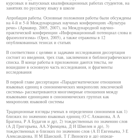
курсовых и выпускных квалификационных работах студентов, на
занятиях по русскому языку в школе
Апробация работы. Основные положения работы были обсуждены
на 4-й и 5-й Международных научных конференциях «Культура
речи» (Армавир, 2005, 2007), на Международной научно-
практической конференции «Информационный потенциал слова и
фразеологизма» (Орел, 2005), а также отражены в 12
опубликованных тезисах и статьях
В соответствии с целями и задачами исследования диссертация
состоит из введения, трех глав, заключения и библиографического
списка. В конце работы в приложении даются тексты, не
вошедшие в основную часть исследования, и фрагменты
исследования
В первой главе диссертации «Парадигматические отношения
языковых единиц в синонимических микрополях лексической
системы» рассматриваются многомерные отношения между
языковыми единицами в синонимических группах как
микрополях языковой системы
Традиционные взгляды ученых в определении синонимов как 1)
близких по значению языковых единиц (О С Ахманова, А А
Брагина, Р А Будагов и др), 2) тождественных по значению слов
(А Д Григорьева, АА.Уфимцева, Д Н Шмелев и др), 3)
тождественных и близких по значению слов (А П Евгеньева, 3 Е
Александрова, Н М Шанский, Т Г.Винокур и др) опреде-