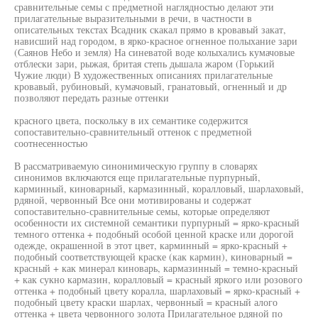
сравнительные семы с предметной наглядностью делают эти
прилагательные выразительными в речи, в частности в
описательных текстах Всадник скакал прямо в кровавый закат,
нависший над городом, в ярко-красное огненное полыхание зари
(Саянов Небо и земля) На синеватой воде колыхались кумачовые
отблески зари, рыжая, бритая степь дышала жаром (Горький
Чужие люди) В художественных описаниях прилагательные
кровавый, рубиновый, кумачовый, гранатовый, огненный и др
позволяют передать разные оттенки
красного цвета, поскольку в их семантике содержится
сопоставительно-сравнительный оттенок с предметной
соотнесенностью
В рассматриваемую синонимическую группу в словарях
синонимов включаются еще прилагательные пурпурный,
карминный, киноварный, кармазинный, коралловый, шарлаховый,
рдяной, червонный Все они мотивированы и содержат
сопоставительно-сравнительные семы, которые определяют
особенности их системной семантики пурпурный = ярко-красный
темного оттенка + подобный особой ценной краске или дорогой
одежде, окрашенной в этот цвет, карминный = ярко-красный +
подобный соответствующей краске (как кармин), киноварный =
красный + как минерал киноварь, кармазинный = темно-красный
+ как сукно кармазин, коралловый = красный яркого или розового
оттенка + подобный цвету коралла, шарлаховый = ярко-красный +
подобный цвету краски шарлах, червонный = красный алого
оттенка + цвета червонного золота Прилагательное рдяной по