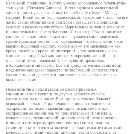
маленький графинчик, и опять уносил колоссальную бутыль куда-
то в чулан (Скиталец Капралы), Катя подошла к малюсенькой
хатке и прильнула к закрытому ставней окну (Фадеев Молодая
гвардия) Какой бы ни была малюсенькой, крохотной хатка, она все
же по своим объективным размерам превышает исполинский
самовар и колоссальную бутыль Мерительное значение всех этих
прилагательных носит субъективный характер Объективные же
системные различия по семантике выражены сопоставительно-
сравнительными семами Так, карликовый - это маленький + как
карлик, подобный карлику, крохотный — это маленький + как
кроха, подобный крохе, миниатюрный - это маленький + как
миниатюра, подобный миниатюре, микроскопический — это
маленький (очень маленький) + подобный предметам,
наблюдаемым в микроскоп Все эти дополнительные семы носят
предметно-наглядный характер, позволяющий сопоставлять и
сравнивать, они делают эти прилагательные изобразительно-
выразительными
Неравнозначны прилагательные рассматриваемых
синонимических групп и по другим сопоставительно-
сравнительным признакам Если прилагательные большой,
огромный, громадный различаются лишь по семантике и
экспрессии, их можно квалифицировать как семантико-
экспрессивные синонимы, то прилагательные гигантский,
колоссальный, титанический, циклопический, исполинский
отличаются от первых трех еще генетически и книжным
стилистическим оттенком значения Прилагательные гигантский,
колоссальный, титанический, циклопический образованы от