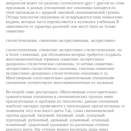
микрополя может по-разному соотноситься друг с другом по этим
признакам, в разных отношениях все синонимы находятся по
этим признакам и с ядерной лексемой синонимической группы
Отсюда типология синонимов не исчерпывается теми немногими
видами, которые часто перечисляются в вузовских учебниках В
зависимости от характера различий они могут быть не только
семантико-
стилистическими, семантико-экспрессивными, экспрессивно-
стилистическими, семантико-экспрессивно-стилистическими, но
и более сложными, для обозначения которых требуется создавать
многокомпонентные термины семантико-экспрессивно-
диахронно-стилистические синонимы, ге-нетико-семантико-
экспрессивно-стилистичесие синонимы, генетико-семантико-
экспрессивно-диахронно-стилистические синонимы и тд
Многомерным сопоставительно-сравнительным отношениям
синонимов соответствуют многокомпонентные их названия
Во второй главе диссертации «Многомерные сопоставительно-
сравнительные отношения в синонимических группах имен
прилагательных и проблема их типологии» данные отношения
наиболее наглядно проявляются у производных прилагательных со
значением того или иного цвета Так, слова синонимической
группы красный, багровый, багряный, алый, пунцовый,
пурпурный, рубиновый, кровавый, кумачовый, огненный,
пламенный, гранатовый указывают на различные оттенки
красного цвета Эти оттенки можно различать лишь через