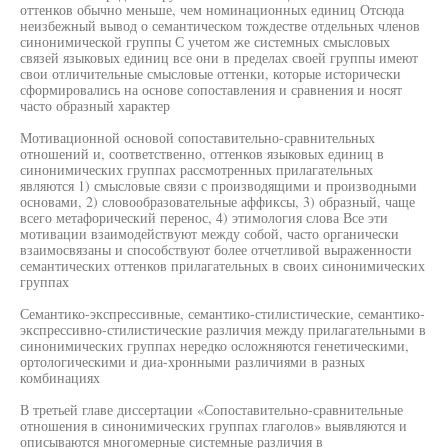
оттенков обычно меньше, чем номинационных единиц Отсюда
неизбежный вывод о семантическом тождестве отдельных членов
синонимической группы С учетом же системных смысловых
связей языковых единиц все они в пределах своей группы имеют
свои отличительные смысловые оттенки, которые исторически
сформировались на основе сопоставления и сравнения и носят
часто образный характер
Мотивационной основой сопоставительно-сравнительных
отношений и, соответственно, оттенков языковых единиц в
синонимических группах рассмотренных прилагательных
являются 1) смысловые связи с производящими и производными
основами, 2) словообразовательные аффиксы, 3) образный, чаще
всего метафорический перенос, 4) этимология слова Все эти
мотивации взаимодействуют между собой, часто органически
взаимосвязаны и способствуют более отчетливой выраженности
семантических оттенков прилагательных в своих синонимических
группах
Семантико-экспрессивные, семантико-стилистические, семантико-
экспрессивно-стилистические различия между прилагательными в
синонимических группах нередко осложняются генетическими,
ортологическими и диа-хронными различиями в разных
комбинациях
В третьей главе диссертации «Сопоставительно-сравнительные
отношения в синонимических группах глаголов» выявляются и
описываются многомерные системные различия в