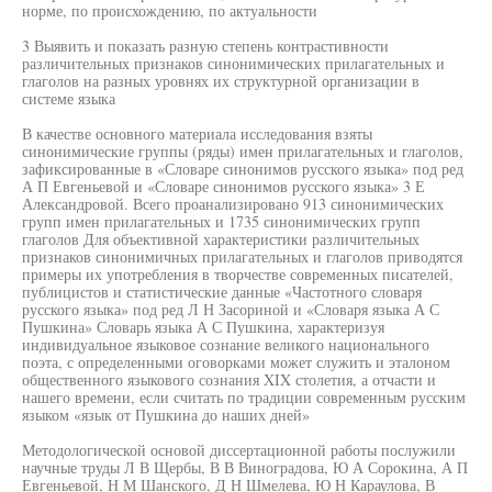
норме, по происхождению, по актуальности
3 Выявить и показать разную степень контрастивности
различительных признаков синонимических прилагательных и
глаголов на разных уровнях их структурной организации в
системе языка
В качестве основного материала исследования взяты
синонимические группы (ряды) имен прилагательных и глаголов,
зафиксированные в «Словаре синонимов русского языка» под ред
А П Евгеньевой и «Словаре синонимов русского языка» 3 Е
Александровой. Всего проанализировано 913 синонимических
групп имен прилагательных и 1735 синонимических групп
глаголов Для объективной характеристики различительных
признаков синонимичных прилагательных и глаголов приводятся
примеры их употребления в творчестве современных писателей,
публицистов и статистические данные «Частотного словаря
русского языка» под ред Л Н Засориной и «Словаря языка А С
Пушкина» Словарь языка А С Пушкина, характеризуя
индивидуальное языковое сознание великого национального
поэта, с определенными оговорками может служить и эталоном
общественного языкового сознания XIX столетия, а отчасти и
нашего времени, если считать по традиции современным русским
языком «язык от Пушкина до наших дней»
Методологической основой диссертационной работы послужили
научные труды Л В Щербы, В В Виноградова, Ю А Сорокина, А П
Евгеньевой, Н М Шанского, Д Н Шмелева, Ю Н Караулова, В