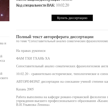
Код cпециальности ВАК:
10.02.20
Купить диссертацию
Полный текст автореферата диссертации
по теме "Сопоставительный анализ соматических фразеологизмов 
ва и
На правах рукописи
ий
ФАМ ТХИ ТХАНЬ ХА
сса
Сопоставительный анализ соматических фразеологизмов англи
ий
10.02.20 - сравнительно-историческое, типологическое и сопо
ского
АВТОРЕФЕРАТ диссертации на соискание ученой степени ка
Казань 2005
Работа выполнена на кафедре романо-германской филологии г
учреждения высшего профессионального образования «Казанс
В.И.Ульянова-Ленина»