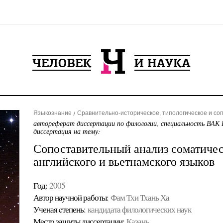
Языкознание
Сравнительно-историческое, типологическое и со
автореферат диссертации по филологии, специальность ВАК 
диссертация на тему:
Сопоставительный анализ соматиче
английского и вьетнамского языков
Год:
2005
Автор научной работы:
Фам Тхи Тхань Ха
Ученая cтепень:
кандидата филологических наук
Место защиты диссертации:
Казань