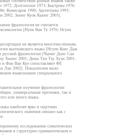
овых соответствий разных языков также
 1972; Долгополое 1973; Быстрова 1976;
86; Комисаров 1990; Арсентьева 1993;
н 2002; Зыонг Куок Кыонг 2003].
нании фразеология не считается
лексикологии [Нуен Ван Ту 1976; Нгуен
диссертации не является многочисленным,
огии вьетнамского языка [Нгуен Конг Дык
и русской фразеологии [Чыонг Донг Сан
Тху Хыонг 2001; Динь Тхи Тху Хуэн 2001;
н и Фан Ван Куе сопоставляют ФЕ
хи Лан 2002]. Показателем мало-
амском языкознании специального
ставительное изучение фразеологии
еобщие, универсальные признаки, так и
ого или иного языка.
языка наиболее ярко и ощутимо
логического значения связано как с
и.
стороннему исследованию соматических
языков в структурно-грамматическом и