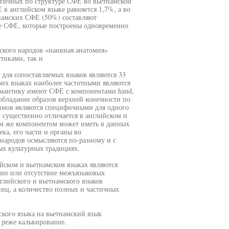
огичных по структуре СФЕ во вьетнамской
в английском языке равняется 1,7%, а во
намских СФЕ (50%) составляют
е СФЕ, которые построены одновременно
мского народов «наивная анатомия»
тиками, так и
ля сопоставляемых языков являются 33
их языках наиболее частотными являются
ю семантику имеют СФЕ с компонентами hand,
преобладание образов верхней конечности по
измов являются специфичными для одного
 существенно отличается в английском и
ем же компонентом может иметь в данных
ка, его части и органы во
 народов осмысляются по-разному и с
ых культурных традициях.
йском и вьетнамском языках являются
ие или отсутствие межъязыковых
лийского и вьетнамского языков
иц, а количество полных и частичных
кого языка на вьетнамский язык
 реже калькирование.