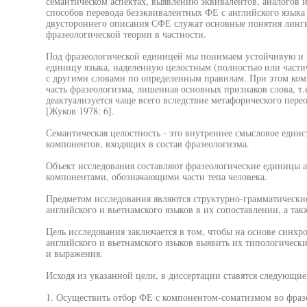
семантическом аспектах, выявлению эквивалентов, аналогов 
способов перевода безэквивалентных ФЕ с английского языка
двустороннего описания СФЕ служат основные понятия линг
фразеологической теории в частности.
Под фразеологической единицей мы понимаем устойчивую и
единицу языка, наделенную целостным (полностью или части
с другими словами по определенным правилам. При этом комп
часть фразеологизма, лишенная основных признаков слова, т.е
деактуализуется чаще всего вследствие метафорического пер
[Жуков 1978: 6].
Семантическая целостность - это внутреннее смысловое единс
компонентов, входящих в состав фразеологизма.
Объект исследования составляют фразеологические единицы а
компонентами, обозначающими части тепа человека.
Предметом исследования являются структурно-грамматически
английского и вьетнамского языков в их сопоставлении, а та
Цель исследования заключается в том, чтобы на основе синх
английского и вьетнамского языков выявить их типологически
и выражения.
Исходя из указанной цели, в диссертации ставятся следующие
1. Осуществить отбор ФЕ с компонентом-соматизмом во фраз