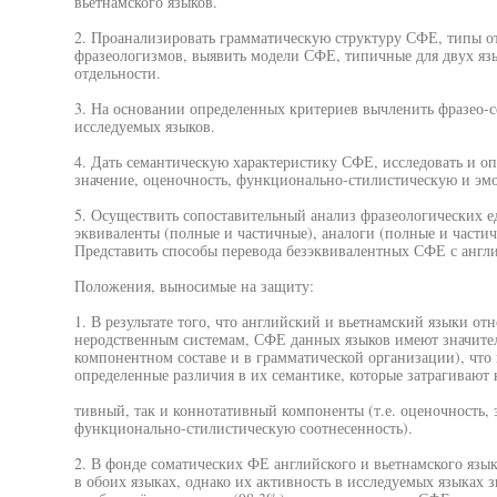
вьетнамского языков.
2. Проанализировать грамматическую структуру СФЕ, типы 
фразеологизмов, выявить модели СФЕ, типичные для двух язы
отдельности.
3. На основании определенных критериев вычленить фразео
исследуемых языков.
4. Дать семантическую характеристику СФЕ, исследовать и о
значение, оценочность, функционально-стилистическую и эм
5. Осуществить сопоставительный анализ фразеологических 
эквиваленты (полные и частичные), аналоги (полные и части
Представить способы перевода безэквивалентных СФЕ с англи
Положения, выносимые на защиту:
1. В результате того, что английский и вьетнамский языки от
неродственным системам, СФЕ данных языков имеют значител
компонентном составе и в грамматической организации), что 
определенные различия в их семантике, которые затрагивают
тивный, так и коннотативный компоненты (т.е. оценочность, 
функционально-стилистическую соотнесенность).
2. В фонде соматических ФЕ английского и вьетнамского язык
в обоих языках, однако их активность в исследуемых языках з