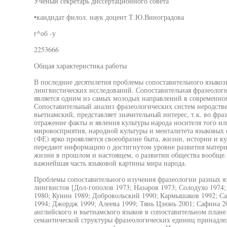
Ученый секретарь диссертационного совета
•кандидат филол. наук доцент Т.Ю.Виноградова
г^об -у
2253666
Общая характеристика работы
В последние десятилетия проблемы сопоставительного языкоз
лингвистических исследований. Сопоставительная фразеолог
является одним из самых молодых направлений в современно
Сопоставительный анализ фразеологических систем неродстве
вьетнамский, представляет значительный интерес, т.к. во фр
отражение факты и явления культуры народа носителя того ил
мировосприятия, народной культуры и менталитета языковых 
(ФЕ) ярко проявляется своеобразие быта, жизни, истории и к
передают информацию о достигнутом уровне развития материа
жизни в прошлом и настоящем, о развитии общества вообще.
важнейшая часть языковой картины мира народа.
Проблемы сопоставительного изучения фразеологии разных 
лингвистов [Дол-гополов 1973; Назаров 1973; Солодухо 1974
1980; Кунин 1989; Добровольский 1990; Кармышаков 1992; Са
1994; Джордж 1999; Алеева 1999; Тянь Цзюнь 2001; Сафина 2
английского и вьетнамского языков в сопоставительном план
семантической структуры фразеологических единиц принадл