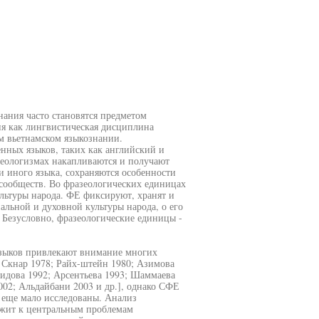
нания часто становятся предметом
ия как лингвистическая дисциплина
м вьетнамском языкознании.
нных языков, таких как английский и
азеологизмах накапливаются и получают
и иного языка, сохраняются особенности
сообществ. Во фразеологических единицах
ультуры народа. ФЕ фиксируют, хранят и
льной и духовной культуры народа, о его
 Безусловно, фразеологические единицы -
языков привлекают внимание многих
; Скнар 1978; Райх-штейн 1980; Азимова
идова 1992; Арсентьева 1993; Шаммаева
002; Альдайбани 2003 и др.], однако СФЕ
е еще мало исследованы. Анализ
ежит к центральным проблемам