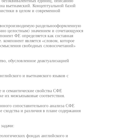
и безэквивалентных единиц, описанию
 на вьетнамский. Концептуальной базой
вистики в целом и современной
 воспроизводимую раздельнооформленную
чно целостным) значением и сочетающуюся
онент ФЕ определяется как составная
. компонент является «словом, которое
еосмысления свободных словосочетаний»
тво, обусловленное деактуализацией
нглийского и вьетнамского языков с
е и семантические свойства СФЕ
кже их межъязыковые соответствия.
ронного сопоставительного анализа СФЕ
е сходства и различия в плане содержания
 задачи:
еологических фондах английского и