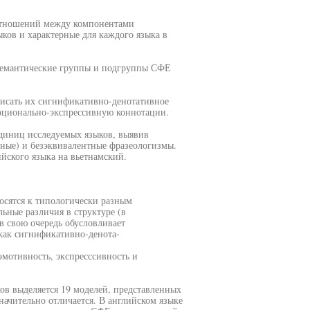
отношений между компонентами
ков и характерные для каждого языка в
-семантические группы и подгруппы СФЕ
писать их сигнификативно-денотативное
оционально-экспрессивную коннотации.
единиц исследуемых языков, выявив
чные) и безэквивалентные фразеологизмы.
йского языка на вьетнамский.
носятся к типологически разным
ьные различия в структуре (в
в свою очередь обусловливает
 как сигнификативно-денота-
эмотивность, экспресссивность и
ов выделяется 19 моделей, представленных
начительно отличается. В английском языке