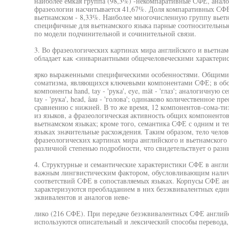
наиболее ёмкая группа (98,3%) -некомпаративные СФЕ, анал
фразеологии насчитывается 41,67%. Доля компаративных СФЕ 
вьетнамском - 8,33%. Наиболее многочисленную группу вьет
специфичные для вьетнамского языка парные соотносительны
по модели подчинительной и сочинительной связи.
3. Во фразеологических картинах мира английского и вьетна
обладает как <инвариантными общечеловеческими характерис
ярко выраженными специфическими особенностями. Общими д
соматизма, являющихся ключевыми компонентами СФЕ; в обо
компоненты hand, tay - 'рука', eye, mät - 'глаз'; аналогичну
tay - 'рука', head, âau - 'голова'; одинаково количественное 
сравнению с нижней. В то же время, 12 компонентов-сома-т
из языков, а фразеологическая активность общих компонентов
вьетнамском языках; кроме того, семантика СФЕ с одним и т
языках значительные расхождения. Таким образом, тело челове
фразеологических картинах мира английского и вьетнамского
различной степенью подробности, что свидетельствует о разн
4. Структурные и семантические характеристики СФЕ в англи
важным лингвистическим фактором, обусловливающим налич
соответствий СФЕ в сопоставляемых языках. Корпусы СФЕ анг
характеризуются преобладанием в них безэквивалентных един
эквивалентов и аналогов неве-
лико (216 СФЕ). При передаче безэквивалентных СФЕ английс
используются описательный и лексический способы перевода,