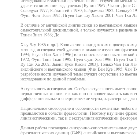
исследования семантики фразеологизмов. Изучению межъязык
уделяется внимание ряда ученых [Кунин 1967; Чыонг Донг Сан
Солодухо 1977; Райхпггейн 1980; Байрамова 1982; Солодуб 19
Фунг Чонг Тоан 1995; Нгуен Тхи Тху Хыонг 2001; Чан Тхи Ла
В отличие от английской лингвистики во вьетнамском языкоз
самостоятельной дисциплиной, а только изучается в разделе 
Тхиен Зиап 1986; До
Хыу Чау 1986 и др.]. Количество кандидатских и докторских 
хотя ряд исследователей уделяют внимание изучению фразеол
1994; Нгуен Ван Ханг 1996] или сопоставлению вьетнамской 
1972; Фунг Тонг Тоан 1995; Нуен Суан Хоа 1996; Нгуен Тхи 
Ву Тхи Ха 2002, Зыонг Куок Кыонг 2003]. Только Чан Тхи Ла
английского и вьетнамского языков [Фан Ван Куе 1995; Чан Т
разработанности изучаемой темы служит отсутствие во вьетн
исследования по данной проблеме.
Актуальность исследования. Особую актуальность имеет сопо
неродственных языков, так как оно позволяет выявить как вс
дифференциальные и специфические черты, характерные для т
Национальное своеобразие и особенности семантики любого 
проявляются в области фразеологии. Поэтому изучение фразео
лингвистическими, так и с экстралингвистическими факторам
Данная работа посвящена синхронно-сопоставительному дву
фразеологических единиц (СФЕ) английского и вьетнамского 