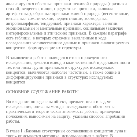
анализируются образные признаки неживой природы (признаки
стихий, вещества, пищи, предметные признаки, включая
артефактные), образные признаки живой природы (вегетативные,
витальные, соматические, перцептивные, зооморфные,
антропоморфные, тендерные), признаки характера, занятий,
эмоциональные и ментальные признаки, социальные (включая
интерперсональные и этические) признаки. В каждом параграфе
есть таблицы, в которых отражены выявленные в ходе
исследования количественные данные и признаки анализируемых
концептов, формирующие их структуры.
В заключении работы подводятся итоги проведенного
исследования, делается вывод о количественной представленности
тех или иных групп признаков в структурах исследуемых
концептов, выявляются наиболее частотные, а также общие и
дифференцирующие признаки в структурах исследуемых
концептов.
ОСНОВНОЕ СОДЕРЖАНИЕ РАБОТЫ
Во введении определены объект, предмет, цели и задачи
исследования, описаны методы исследования, обозначены
практическая и теоретическая значимость работы, приведены
положения, выносимые на защиту, указаны способы апробации
работы.
В главе I «Базовые структурные составляющие концептов луна и
тооп» описывается методика, использованная в работе. В