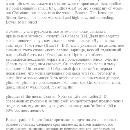
в английском-выражается словами wane и производными, decline
и производными, small, tiny, little (Alas! we are a company of worn-
out Christians, our moon is in the wane... Bunyan. The Jerusalem
Sinner Saved; The moon was small and high now, and unheeding.
Lewis. Main Street).
Лексема луна в русском языке этимологически связана с
признаками 'отблеск', 'отзвук'. В Словаре В.И. Даля приводится
сохранившееся в русском языке значение слова: «Луна, в знач.
зык, звук, 17л, голк» (Даль II). В.И. Даль указывает на диалектное
значение этого слова: «кстр. зарево, зарница, всякий отдаленный
или слабый блеск на небе» (Там же). Признак 'отблеск'
выражается лексемами мерцать и производными блеск, блестит
(Блеск луны пред ним сверкает, Он гребет сквозь волн и тьму.
Державин. Потопление). Собранный фактический материал
показывает, что мотивирующие признаки 'отзвук', 'отблеск' в
английском языке могут быть вербализованы лексемами glimpse,
glimmer, gleam и производными shimmer, sparkle, splendour, calm,
quiet, silent (/ was, indeed, revisiting the
glimpses of the moon. Conrad. Notes on Life and Letters). В
современных русской и английской концептосферах предпочтение
отдается такому мотивирующему признаку, как 'отблеск' (60 и
50% соответственно).
В параграфе «Понятийные признаки концептов луна и тооп» на
основе толковых словарей сравниваемых языков выделяются
компоненты значений основных репрезентантов исследуемых