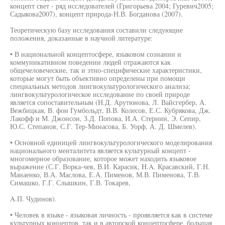
концепт свет - ряд исследователей (Григорьева 2004; Гуревич2005;
Садыкова2007), концепт природа-Н.В. Богданова (2007).
Теоретическую базу исследования составили следующие
положения, доказанные в научной литературе:
• В национальной концептосфере, языковом сознании и
коммуникативном поведении людей отражаются как
общечеловеческие, так и этно-специфические характеристики,
которые могут быть объективно определены при помощи
специальных методов лингвокультурологического анализа;
лингвокультурологическое исследование по своей природе
является сопоставительным (Н.Д. Арутюнова, Л. Вайсгербер, А.
Вежбицкая, В. фон Гумбольдт, В.В. Колесов, Е.С. Кубрякова, Дж.
Лакофф и М. Джонсон, З.Д. Попова, И.А. Стернин, Э. Сепир,
Ю.С. Степанов, С.Г. Тер-Минасова, Б. Уорф, А. Д. Шмелев).
• Основной единицей лингвокультурологического моделирования
национального менталитета является культурный концепт -
многомерное образование, которое может находить языковое
выражение (С.Г. Ворка-чев, В.И. Карасик, H.A. Красавский, Г.Н.
Манаенко, В.А. Маслова, Е.А. Пименов, М.В. Пименова, Т.В.
Симашко, Г.Г. Слышкин, Г.В. Токарев,
A.П. Чудинов).
• Человек в языке - языковая личность - проявляется как в системе
культурных концептов, так и в авторской концептосфере, большая