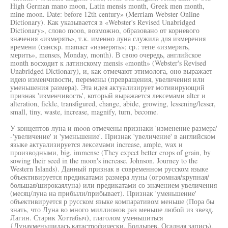
High German mano moon, Latin mensis month, Greek men month,
mine moon. Date: before 12th century» (Merriam-Webster Online
Dictionary). Как указывается в «Webster's Revised Unabridged
Dictionary», слово moon, возможно, образовано от корневого
значения «измерять», т.к. именно луна служила для измерения
времени (санскр. mamacr «измерять»; ср.: тепе «измерять,
мерить», menses, Monday, month). В свою очередь, английское
month восходит к латинскому mensis «month» (Webster's Revised
Unabridged Dictionary), и, как отмечают этимолога, оно выражает
идею изменчивости, перемены (превращения, увеличения или
уменьшения размера). Эта идея актуализирует мотивирующий
признак 'изменчивость', который выражается лексемами alter и
alteration, fickle, transfigured, change, abide, growing, lessening/lesser,
small, tiny, waste, increase, magnify, turn, become.
У концептов луна и moon отмечены признаки 'изменение размера'
-'увеличение' и 'уменьшение'. Признак 'увеличение' в английском
языке актуализируется лексемами increase, ample, wax и
производными, big, immense (They expect better crops of grain, by
sowing their seed in the moon's increase. Johnson. Journey to the
Western Islands). Данный признак в современном русском языке
объективируется предикатами размера луны (огромная/крупная/
большая/широкаялуна) или предикатами со значением увеличения
(месяц/луна на прибыли/прибывает). Признак 'уменьшение'
объективируется р русском языке компаративом меньше (Пора бы
знать, что Луна во много миллионов раз меньше любой из звезд.
Лагин. Старик Хоттабыч), глаголом уменьшиться
{Лунауменьшилась катастрофически. Болдырев. Осадная запись),