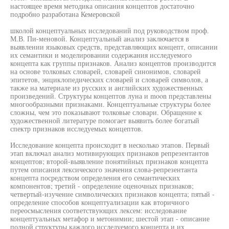
настоящее время методика описания концептов достаточно
подробно разработана Кемеровской
школой концептуальных исследований под руководством проф.
М.В. Пи-меновой. Концептуальный анализ заключается в
выявлении языковых средств, представляющих концепт, описании
их семантики и моделировании содержания исследуемого
концепта как группы признаков. Анализ концептов производится
на основе толковых словарей, словарей синонимов, словарей
эпитетов, энциклопедических словарей и словарей символов, а
также на материале из русских и английских художественных
произведений. Структуры концептов луна и moon представлены
многообразными признаками. Концептуальные структуры более
сложны, чем это показывают толковые словари. Обращение к
художественной литературе помогает выявить более богатый
спектр признаков исследуемых концептов.
Исследование концепта происходит в несколько этапов. Первый
этап включал анализ мотивирующих признаков репрезентантов
концептов; второй-выявление понятийных признаков концепта
путем описания лексического значения слова-репрезентанта
концепта посредством определения его семантических
компонентов; третий - определение оценочных признаков;
четвертый-изучение символических признаков концепта; пятый -
определение способов концептуализации как вторичного
переосмысления соответствующих лексем: исследование
концептуальных метафор и метонимии; шестой этап - описание
полной структуры каждого исследуемого концепта и их