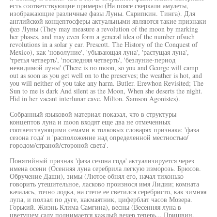
есть соответствующие примеры (На поясе сверкали амулеты,
изображающие различные фазы Луны. Скрипкин. Тинга). Для
английской концептосферы актуальными являются такие признаки
фаз Луны (They may measure а revolution of the moon by marking
her phases, and may even form a general idea of the number ofsuch
revolutions in a solar у ear. Prescott. The History of the Conquest of
Mexico), как 'новолуние', 'убывающая луна', 'растущая луна',
'третья четверть', 'последняя четверть', 'безлуние-период
невидимой луны' (There is по moon, so you and George will camp
out as soon as you get well on to the preserves; the weather is hot, and
you will neither of you take any harm. Butler. Erewhon Revisited; The
Sun to me is dark And silent as the Moon, When she deserts the night.
Hid in her vacant interlunar cave. Milton. Samson Agonistes).
Собранный языковой материал показал, что в структуры
концептов луна и moon входят еще два не отмеченных
соответствующими семами в толковых словарях признака: 'фаза
сезона года' и 'расположение над определенной местностью/
городом/страной/стороной света'.
Понятийный признак 'фаза сезона года' актуализируется через
имена осени (Осенняя луна серебрила легкую изморозь. Брюсов.
Обручение Даши), зимы (Лютое обнял его, начал тихонько
говорить утешительное, ласково произнося имя Лидии; комната
качалась, точно лодка, на степе ее светился серебристо, как зимняя
лупа, и ползал по дуге, какмаятник, циферблат часов Мозера.
Горький. Жизнь Клима Самгина), весны (Весенняя луна в
цветущем саду поднимается каждый вечер теперь... Пришвин.