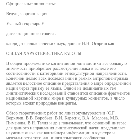
Официальные оппоненты:
Ведущая организация -
Ученый секретарь У
диссертационного совета .
кандидат филологических наук, доцент Н.Н. Ослринская
ОБЩАЯ ХАРАКТЕРИСТИКА РАБОТЫ
В общей проблематике когнитивной лингвистики все большую
значимость приобретает рассмотрение языка в аспекте его
соотнесенности с категориями этнокультурной направленности.
Конечной целью всех исследований в рамках антропоцентризма
является целостное описание представления о мире определенной
нации через призму ее языка. Одной из доминантных тем
лингвистических исследований становится описание фрагментов
национальной картины мира и культурных концептов, в число
которых входят природные концепты.
Обзор теоретических работ по лингвокультурологии (С.Г.
Воркачев, В.В. Воробьев, В.И. Карасик, В.А. Маслова, М.В.
Пименова, В.Н. Телия и др.) показывает, что основной интерес
для данного направления лингвистической науки представляет
изучение языка как контейнера информации о культуре и
ментальности того или иного языкового сообщества.