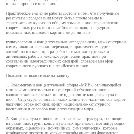
языка в процессе познания.
Практическое значение работы состоит в том, что полученные
результаты исследования могут быть использованы в
теоретических курсах по общему языкознанию, лексикологии
современных русского и английского языков; спецкурсах,
посвященных языковой картине мира, лингво-
культурологии и концептуальным исследованиям, межкультурной
коммуникации и теории перевода, в практическом курсе
английского языка; при разработке тематики курсовых и
дипломных работ; в лексикографической практике при
составлении идеографических словарей, словарей метафор
современного русского и английского языков.
Положения, выносимые на защиту:
1. Фрагментами концептуальной сферы «МИР», отличающейся
мно-гокомпонентностью и культурной обусловленностью,
являются эквивалентные, но не идентичные концепты луна и
moon. Структуры сопоставляемых концептов частично совпадают,
частично отражают специфику национально-культурного
восприятия и способов концептуализации мира.
2. Концепты луна и moon имеют сложные структуры, состоящие
из различных групп концептуальных признаков: мотивирующих,
образных, оценочных, понятийных, символических, которые
отображают прототи-пические способы описания фрагментов