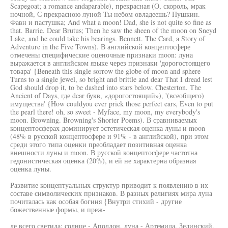
Scapegoat; a romance andaparable), прекрасная (О, скороль, мрак
ночной, С прекрасною луной Ты небом овладеешь? Пушкин.
Фавн и пастушка; And what a moon! Dad, she is not quite so fine as
that. Barrie. Dear Brutus; Then he saw the sheen of the moon on Sneyd
Lake, and he could take his bearings. Bennett. The Card, a Story of
Adventure in the Five Towns). В английской концептосфере
отмечены специфические оценочные признаки moon: луна
выражается в английском языке через признаки 'дорогостоящего
товара' {Beneath this single sorrow the globe of moon and sphere
Turns to a single jewel, so bright and brittle and dear That I dread lest
God should drop it, to be dashed into stars below. Chesterton. The
Ancient of Days, где dear букв, «дорогостоящий»), '(всеобщего)
имущества' {How couldyou ever prick those perfect ears, Even to put
the pearl there! oh, so sweet - Myface, my moon, my everybody's
moon. Browning. Browning's Shorter Poems). В сравниваемых
концептосферах доминирует эстетическая оценка луны и moon
(48% в русской концептосфере и 91% - в английской), при этом
среди этого типа оценки преобладает позитивная оценка
внешности луны и moon. В русской концептосфере частотна
гедонистическая оценка (20%), и ей не характерна образная
оценка луны.
Развитие концептуальных структур приводит к появлению в их
составе символических признаков. В разных религиях мира луна
почиталась как особая богиня {Внутри стихий - другие
божественные формы, и преж-
де всего светила: солнце - Аполлон, луна - Артемида. Зелинский.