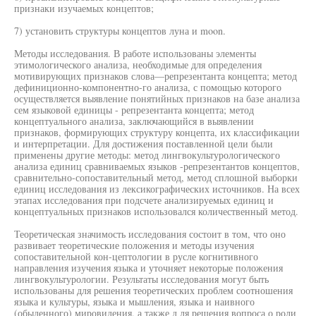
признаки изучаемых концептов;
7) установить структуры концептов луна и moon.
Методы исследования. В работе использованы элементы
этимологического анализа, необходимые для определения
мотивирующих признаков слова—репрезентанта концепта; метод
дефиниционно-компонентно-го анализа, с помощью которого
осуществляется выявление понятийных признаков на базе анализа
сем языковой единицы - репрезентанта концепта; метод
концептуального анализа, заключающийся в выявлении
признаков, формирующих структуру концепта, их классификации
и интерпретации. Для достижения поставленной цели были
применены другие методы: метод лингвокультурологического
анализа единиц сравниваемых языков -репрезентантов концептов,
сравнительно-сопоставительный метод, метод сплошной выборки
единиц исследования из лексикографических источников. На всех
этапах исследования при подсчете анализируемых единиц и
концептуальных признаков использовался количественный метод.
Теоретическая значимость исследования состоит в том, что оно
развивает теоретические положения и методы изучения
сопоставительной кон-цептологии в русле когнитивного
направления изучения языка и уточняет некоторые положения
лингвокультурологии. Результаты исследования могут быть
использованы для решения теоретических проблем соотношения
языка и культуры, языка и мышления, языка и наивного
(обыденного) мировидения, а также д ля решения вопроса о роли