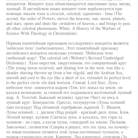
концептов. Концепт луна объективируется лексемами луна, месяц,
лунный. В английском языке концепт тооп вербализуется при
помощи лексем тооп и crescent, celestial, единично - luna (The
second, the order of Powers, moves the heavens, sun, moon, planets,
and stars, opens and shuts the «windows of heaven,» and brings to pass
all other celestial phenomena. White. A History of the Warfare of
Science With Theology in Christendom).
Первым понятийным признаком исследуемого концепта является
'небесное тело' {небеснаялуна). Этот понятийный признаку
английского концепта несколько уточнен: 'Небесное тело
(небесный шар)': The celestial orb (Webster's Revised Unabridged
Dictionaiy). Луна округлая, закругленная, это совершенный круг
(The young moon recurved, and shining low in the west, was like a
slender shaving thrown up from a bar ofgold, and the Arabian Sea,
smooth and cool to the eye like a sheet of ice, extended its perfect level
to the perfect circle ofa dark horizon. Conrad. Lord Jim). Луна -
небесное тело -именуется шаром (Тем, кто лежал на земле, он
казался великаном, за спиной его поднимался желтоватый лунный
шар. А. Толстой. Бывалый человек), кругом (Чист не весь и
лунный круг. Бенедиктов. Одесса), полукругом (Луны осенней
таял полукруг Под облачной серебряною льдиной. Г. Иванов.
Луны осенней...), диском (Над рощей - красный диск луны. Блок.
Летний вечер), куском (Светила луна, и казалось, что горы за
заливом - не горы, а кусок пуны, сошедшей на землю. Пильняк.
Заволочье), сегментом (Сперва я решил, что это луна, но почему-
то левая половина сегмента этой луны постепенно тускнела, а
правая становилась резче. Каверин. Два капитана), отрезком (За