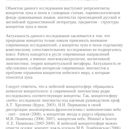
Объектом данного исследования выступают репрезентанты
концептов луна и moon в словарных статьях, паремиологическом
фонде сравниваемых языков, контекстах произведений русской и
английской художественной литературы, предметом - структуры
концептов луна и moon.
Актуальность данного исследования заключается в том, что
природные концепты только начали привлекать внимание
современных исследователей, а концепты луна и moon отдельному
комплексному сопоставительному исследованию не подвергались
вовсе. Работа находится в русле современных направлений
языкознания, а именно лингвокультурологии, когнитивной
лингвистики, теории концептуальной метафоры. Актуальность ее
обусловлена особым интересом современных лингвистов к
проблеме отражения концептов небесного мира, к которым
относится луна.
Следует отметить, что к небесной концептосферс обращались
немногие концептологи: в современной лингвистике редко
исследовались соответствующие концепты. Так, концептосферу
«небо» исследовали лингвисты под научным руководством проф.
А.Т. Хроленко (Курск, 2003), Н.И. Пирманова в своей
диссертации анализировала фразеологизмы с компонентами небо
- свет - земля (2008), к концептам звезда и радуга обращалась
М.В. Пименова (2006; 2007), концептам небо, Himmel и heaven
-Е.Е. Пименова (2005-2009). К небесной концептосфере можно
отнести осадки: концепт дождь изучала М.В. Домбровская (2006),