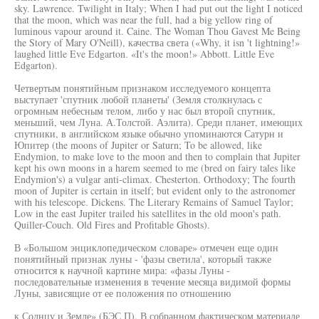
sky. Lawrence. Twilight in Italy; When I had put out the light I noticed
that the moon, which was near the full, had a big yellow ring of
luminous vapour around it. Caine. The Woman Thou Gavest Me Being
the Story of Mary O'Neill), качества света («Why, it isn 't lightning!»
laughed little Eve Edgarton. «It's the moon!» Abbott. Little Eve
Edgarton).
Четвертым понятийным признаком исследуемого концепта
выступает 'спутник любой планеты' (Земля столкнулась с
огромным небесным телом, либо у нас был второй спутник,
меньший, чем Луна. А.Толстой. Аэлита). Среди планет, имеющих
спутники, в английском языке обычно упоминаются Сатурн и
Юпитер (the moons of Jupiter or Saturn; To be allowed, like
Endymion, to make love to the moon and then to complain that Jupiter
kept his own moons in a harem seemed to me (bred on fairy tales like
Endymion's) a vulgar anti-climax. Chesterton. Orthodoxy; The fourth
moon of Jupiter is certain in itself; but evident only to the astronomer
with his telescope. Dickens. The Literary Remains of Samuel Taylor;
Low in the east Jupiter trailed his satellites in the old moon's path.
Quiller-Couch. Old Fires and Profitable Ghosts).
В «Большом энциклопедическом словаре» отмечен еще один
понятийный признак луны - 'фазы светила', который также
относится к научной картине мира: «фазы Луны -
последовательные изменения в течение месяца видимой формы
Луны, зависящие от ее положения по отношению
к Солнцу и Земле» (БЭС П). В собранном фактическом материале