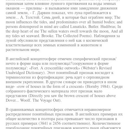
принимая затем влияние лунного притяжения на воды земных
океанов — приливы - и вызываемое ими замедление движения
самой земли, - Г. Дарвин показал, что луна приближается к
земле... А. Толстой. Семь дней, в которые был ограблен мир; The
moon influences the tides, and predominates over all humid bodies; and
persons distempered in mind are called Lunaticks. Butler. Hudibras; In
the deep heart of me The sullen waters swell towards the moon, And all
my tides set seaward. Brooke. The Collected Poems). Наблюдения за
луной обусловили представления о ней как о космической
властительнице всех земных изменений в животном и
растительном мире.
В английской концептосфере отмечен специфический признак'
нечто в форме шара или полумесяца'/'сооружение в форме
полумесяца': «Fort. A crescentlike outwork» (Webster's Revised
Unabridged Dictionary). Этот понятийный признак восходит к
терминологии из фортификации: речь идет о серповидном
внешнем укреплении. В другом словаре он приводится в ином
виде- «row of houses in the form of a crescent» (Hornby 1984). Среди
собранного фактического материала этот признак мало
представлен (Directly you saw the brown crescent of houses above
Dover... Woolf. The Voyage Out).
В сравниваемых концептосферах отмечается неравномерное
распределение понятийных признаков. В английских примерах их
общее количество в полтора раза превышает число признаков в
русских примерах (3841 и 2456 соответственно). Количественное
преобладание понятийных признаков концепта moon объясняется