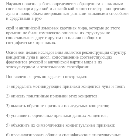
Научная новизна работы определяется обращением к значимым
составляющим русской и английской концегггосфер - концептам
луна и moon, объективированным разными языковыми способами
и средствами в рус-
ской и английской языковых картинах мира, которые до этого
времени не были комплексно описаны, их структуры не
сопоставлялись друг с другом по наличию общих и
специфических признаков.
Основной целью исследования являются реконструкция структур
концептов луна и moon, сопоставление соответствующих
фрагментов русской и английской картин мира в их
этнокультурном и этноязыковом своеобразии.
Поставленная цель определяет спектр задач:
1) определить мотивирующие признаки концептов луна и тооп\
2) описать понятийные признаки этих концептов;
3) выявить образные признаки исследуемых концептов;
4) установить оценочные признаки данных концептов;
5) объяснить их символические концептуальные признаки;
6) проанализировать общие и специфические этнокультурные