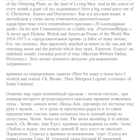
of the Glittering Plain; or, the land of Living Men; And in the course of
every month a giant (of my acquaintance) bites a big round piece out of
it. Chesterton. Alarms and Discursions). Как и в русском языке, в
английском у слова moon отмечаются дополнительные
характеристики этого понятийного признака «30 календарных
дней» (In his new Commentaries on a Gallic war, «FortissimiBelgae.»-
A moon agol Dickens. British and American Poems of the World War
1914-1917) и «продолжительное время» (a labor of many moons;
For, our existence, thus apparently attached in nature to the sun and the
returning moon and the periods which they mark. Emerson. Essays): an
indefinite usually extended period of time (Merriam-Webster Online
Dictionary). Этот аспект концепта актуален для выражения
затраченного
времени на определенное занятие (Here for many a moon have I
worked and waited. Ch. Bronte. Their Mariposa Legend; a romance of
Santa Catalina).
Отмечен еще один понятийный признак - 'ночное светило', при
помощи которого актуализируются признаки времени появления
луны - 'вечер -начало ночи' (Когда Аня, идя вверх по лестнице под
руку с мужем, ... то в душе ее проснулась радость и то самое
предчувствие счастья, какое испытала она в лунный вечер на
полустанке. Чехов. Анна на шее; The moon ascending it in solemn
march. Ch. Bronte, Jane Eyre), времени нахождения на небе- 'ночь'
(Люблю и вздох, что ночью лунной В лесу изуст ее скользит...
Лермонтов. Стансы) и времени исчезновения- 'утро' (Саэ/са-ют
прямо против Тани, И, утренней луны бледней И трепетней