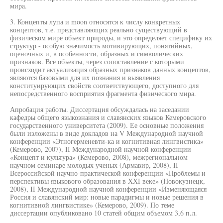
мира.
3. Концепты лупа и moon относятся к числу конкретных
концептов, т.е. представляющих реально существующий в
физическом мире объект природы, и это определяет специфику их
структур - особую значимость мотивирующих, понятийных,
оценочных и, в особенности, образных и символических
признаков. Все объекты, через сопоставление с которыми
происходит актуализация образных признаков данных концептов,
являются базовыми для их познания и выявления
конституирующих свойств соответствующего, доступного для
непосредственного восприятия фрагмента физического мира.
Апробация работы. Диссертация обсуждалась на заседании
кафедры общего языкознания и славянских языков Кемеровского
государственного университета (2009). Ее основные положения
были изложены в виде докладов на V Международной научной
конференции «Этногерменевти-ка и когнитивная лингвистика»
(Кемерово, 2007), II Международной научной конференции
«Концепт и культура» (Кемерово, 2008), межрегиональном
научном семинаре молодых ученых (Армавир, 2008), II
Всероссийской научно-практической конференции «Проблемы и
перспективы языкового образования в XXI веке» (Новокузнецк,
2008), II Международной научной конференции «Изменяющаяся
Россия и славянский мир: новые парадигмы и новые решения в
когнитивной лингвистике» (Кемерово, 2009). По теме
диссертации опубликовано 10 статей общим объемом 3,6 п.л.