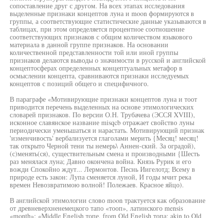
сопоставление друг с другом. На всех этапах исследования
выделенные признаки концептов луна и moon формируются в
группы, а соответствующие статистические данные указываются в
таблицах, при этом определяется процентное соотношение
соответствующих признаков с общим количеством языкового
материала в данной группе признаков. На основании
количественной представленности той или иной группы
признаков делаются выводы о значимости в русской и английской
концептосферах определенных концептуальных метафор в
осмыслении концепта, сравниваются признаки исследуемых
концептов с позиций общего и специфичного.
В параграфе «Мотивирующие признаки концептов луна и тоот
приводится перечень выделенных на основе этимологических
словарей признаков. По версии О.Н. Трубачева (ЭССЯ XVIII),
исконное славянское название misqcb отражает свойство луны
периодически уменьшаться и нарастать. Мотивирующий признак
'изменчивость' вербализуется глаголами мерить {Месяц! месяц!
так открыто Черной тени ты немерь\ Аннен-ский. За оградой),
(с)менять(ся), существительным смена и производными {Шесть
раз менялася луна; Давно окончена война. Князь Рурик и его
вожди Спокойно ждут... Лермонтов. Песнь Иигелотд; Всему в
природе есть закон: Лупа сменяется луной, И годы мчит река
времен Невозвратимою волной! Полежаев. Красное яйцо).
В английской этимологии слово moon трактуется как образование
от древневерхненемецкого тапо «тооп», латинского mensis
«month»: «Middle English топе, from Old English топа; akin to Old