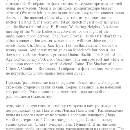
Дневники). В собранном фактическом материале признак 'летней
луны' не отмечен. Moon в английской концептосфере бывает
'летняя' (We were left at peace in our beds as long as the summer moon
shone, but the moment a blast ofwinter returns, you must run for
shelterl Heathcliff, if I were you, I'd go stretch myself over her grave
and die like a faithful dog. E. Bronte. Wuthering Heights; A solemn
meeting of the White Ladies was convened for the night of the
midsummer moon. Jerome. The Fawn Gloves), 'зимняя' (/ don't think
either summer or harvest, or winter moon, will ever shine on their
revels more. Ch. Bronte. Jane Eyre; Full on this casement shone the
wintry moon, And threw warm gules on Madeline's fair breast, As
down she knelt for Heaven's grace and boon. Hazlitt. The Spirit of the
Age Contemporary Portraits), 'осенняя' (The sun rose soft and white as
an autumn moon behind a scarf of cloud. Caine. The Shadow of a
Crime A Cumbrian Romance). В собранном фактическом материале
не встретились упоминания 'весенней луны'.
Признак 'расположение над определенной местиостью/городом/
стра-ной/ стороной света' связан, скорее, с земной, а не небесной
географией. Луна привязана к местности, над которой она
располагается (Сквозь чер-
ную, засыпанную снегом решетку смотрела в камеру холодная
петроградская лупа. Пантелеев. Ленька Пантелеев). Расположение
луны на небе зависит от положения воспринимающего (Надо
мной в лазури ясной Светит звездочка одна, Справа - запад
темно-красный, Слева - бледная луна. Пушкин). В английском
материале особо отличается луна, расположенная над севером (The