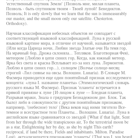
'естественный спутник Земли' {Позволь мне, милая планета,
Позволь - быть спутником твоим - Твоей лупой! Бенедиктов.
Позволь; It is only slowly that we learn that the sun is immeasurably
our master, and the small moon only our satellite. Chesterton.
Orthodoxy).
Научная классификация небесных объектов не совпадает с
соответствующей языковой классификацией. Луна в русской
языковой картине мира, в отличие от научной, называется звездой
{Или когда Царица ночи, Любви звезда Златые очи На темя гор,
На мрачный бор, Дрожа склоняла... Тепляков. Благотворная Фея),
метеором {Люблю я цепи синих гор, Когда, как южный метеор,
Ярка без света и красна Всплывает из-за них луна. Лермонтов.
Люблю я цепи синих гор...), солнцем {Волчье солнце-месяц
строгий -Лил сиянье на овсы. Волошин. Lunaria). В Словаре М.
Фасмера приводится еще один понятийный признак исследуемого
концепта: «луна I. название планеты» (Этимологический словарь
русского языка М. Фасмера). Признак 'планета' встречается в
прямой привязке к луне {И-лицом к луне — Бледная планета,
Разрывая мраки, Знала о грядущем Безнадежном дне. Блок. Так
было) либо в совокупности с другим понятийным признаком,
например, '(небесное) тело' {Века веков над ними тяготело Все-
темное и всестрастное тело Планеты... Волошин. Lunaria). Луна в
английском языке сравнивается со звездой {What if that light, Sent
from her through the wide transpicuous air, To the terrestrial moon be
as a star, Enlightening her by day, as she by night This earth?
reciprocal, if land be there, Fields and inhabitants. Milton. Paradise
Lost), актуализируется признаками 'планеты' {That was I, you heard