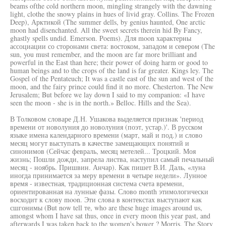
beams ofthe cold northern moon, mingling strangely with the dawning
light, clothe the snowy plains in hues of livid gray. Collins. The Frozen
Deep), Арктикой (The summer dells, by genius haunted, One arctic
moon had disenchanted. All the sweet secrets therein hid By Fancy,
ghastly spells undid. Emerson. Poems). Для moon характерны
ассоциации со сторонами света: востоком, западом и севером (The
sun, you must remember, and the moon are far more brilliant and
powerful in the East than here; their power of doing harm or good to
human beings and to the crops of the land is far greater. Kings ley. The
Gospel of the Pentateuch; It was a castle east of the sun and west of the
moon, and the fairy prince could find it no more. Chesterton. The New
Jerusalem; But before we lay down I said to my companion: «I have
seen the moon - she is in the north.» Belloc. Hills and the Sea).
В Толковом словаре Д.Н. Ушакова выделяется признак 'период
времени от новолуния до новолуния (поэт, устар.)'. В русском
языке имена календарного времени (март, май и под.) и слово
месяц могут выступать в качестве замещающих понятий и
синонимов (Сейчас февраль, месяц метелей... Троцкий. Моя
жизнь; Пошли дожди, запрела листва, наступил самый печальный
месяц - ноябрь. Пришвин. Анчар). Как пишет В.И. Даль, «луна
иногда принимается за меру времени в четыре недели». Лунное
время - известная, традиционная система счета времени,
ориентированная на лунные фазы. Слово month этимологически
восходит к слову moon. Эти слова в контекстах выступают как
сшгонимы (But now tell те, who are these huge images around us,
amongst whom I have sat thus, once in every moon this year past, and
afterwards I was taken back to the women's bower ? Morris. The Story