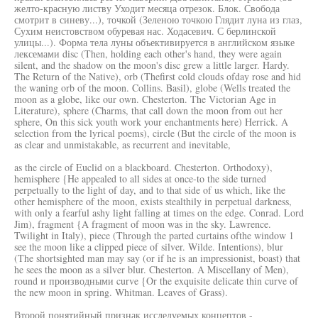
желто-красную листву Уходит месяца отрезок. Блок. Свобода
смотрит в синеву...), точкой (Зеленою точкою Глядит луна из глаз,
Сухим неистовством обуревая нас. Ходасевич. С берлинской
улицы...). Форма тела луны объективируется в английском языке
лексемами disc (Then, holding each other's hand, they were again
silent, and the shadow on the moon's disc grew a little larger. Hardy.
The Return of the Native), orb (Thefirst cold clouds ofday rose and hid
the waning orb of the moon. Collins. Basil), globe (Wells treated the
moon as a globe, like our own. Chesterton. The Victorian Age in
Literature), sphere (Charms, that call down the moon from out her
sphere, On this sick youth work your enchantments here) Herrick. A
selection from the lyrical poems), circle (But the circle of the moon is
as clear and unmistakable, as recurrent and inevitable,
as the circle of Euclid on a blackboard. Chesterton. Orthodoxy),
hemisphere {He appealed to all sides at once-to the side turned
perpetually to the light of day, and to that side of us which, like the
other hemisphere of the moon, exists stealthily in perpetual darkness,
with only a fearful ashy light falling at times on the edge. Conrad. Lord
Jim), fragment {A fragment of moon was in the sky. Lawrence.
Twilight in Italy), piece (Through the parted curtains ofthe window 1
see the moon like a clipped piece of silver. Wilde. Intentions), blur
(The shortsighted man may say (or if he is an impressionist, boast) that
he sees the moon as a silver blur. Chesterton. A Miscellany of Men),
round и производными curve {Or the exquisite delicate thin curve of
the new moon in spring. Whitman. Leaves of Grass).
Второй понятийный признак исследуемых концептов -