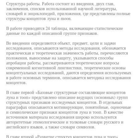
Структура работы. Работа состоит из введения, двух глав,
заключения, списков использованной научной литературы,
словарей и энциклопедий, приложения, где представлены полные
структуры концептов луна и moon.
В работе приводятся 24 таблицы, включающие статистические
данные по каждой описанной группе признаков.
Во введении определяются объект, предмет, цели и задачи
исследования, описываются методы исследования, обозначается
практическая и теоретическая значимость работы, перечисляются
положения, выносимые на защиту, указываются способы
апробации работы, рассматриваются теоретические вопросы
современной когнитивной лингвистики, теоретические основы
концептуальных исследований, даются определения используемых
в работе основных терминов, описывается методика исследования
концептов.
В главе первой «Базовые структурные составляющие концептов
луна и тооп» представлено описание ведущих (основных) групп
структурных признаков исследуемых концептов. В отдельных
параграфах описываются мотивирующие, понятийные, оценочные
и символические признаки концептов луна и тооп. В качестве
источников материала исследования широко используются
авторитетные этимологические и толковые словари русского и
английского языков, а также словари символов.
В главе второй «Развитие структур концептов луна и тооп»