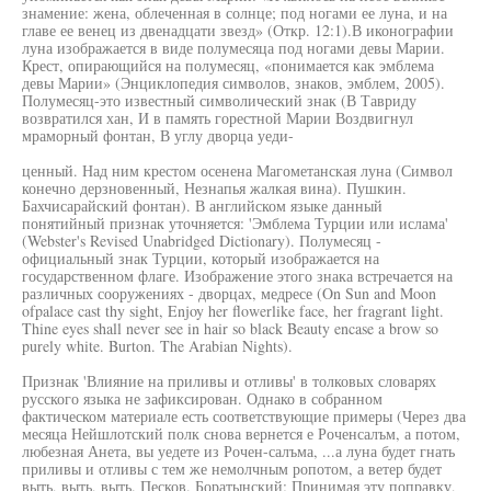
знамение: жена, облеченная в солнце; под ногами ее луна, и на
главе ее венец из двенадцати звезд» (Откр. 12:1).В иконографии
луна изображается в виде полумесяца под ногами девы Марии.
Крест, опирающийся на полумесяц, «понимается как эмблема
девы Марии» (Энциклопедия символов, знаков, эмблем, 2005).
Полумесяц-это известный символический знак (В Тавриду
возвратился хан, И в память горестной Марии Воздвигнул
мраморный фонтан, В углу дворца уеди-
ценный. Над ним крестом осенена Магометанская луна (Символ
конечно дерзновенный, Незнапья жалкая вина). Пушкин.
Бахчисарайский фонтан). В английском языке данный
понятийный признак уточняется: 'Эмблема Турции или ислама'
(Webster's Revised Unabridged Dictionary). Полумесяц -
официальный знак Турции, который изображается на
государственном флаге. Изображение этого знака встречается на
различных сооружениях - дворцах, медресе (On Sun and Moon
ofpalace cast thy sight, Enjoy her flowerlike face, her fragrant light.
Thine eyes shall never see in hair so black Beauty encase a brow so
purely white. Burton. The Arabian Nights).
Признак 'Влияние на приливы и отливы' в толковых словарях
русского языка не зафиксирован. Однако в собранном
фактическом материале есть соответствующие примеры (Через два
месяца Нейшлотский полк снова вернется е Роченсалъм, а потом,
любезная Анета, вы уедете из Рочен-салъма, ...а луна будет гнать
приливы и отливы с тем же немолчным ропотом, а ветер будет
выть, выть, выть. Песков. Боратынский; Принимая эту поправку,