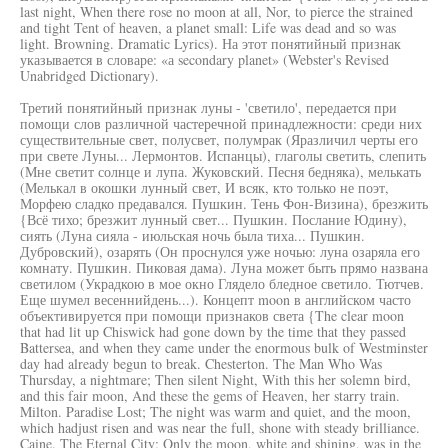
last night, When there rose no moon at all, Nor, to pierce the strained
and tight Tent of heaven, a planet small: Life was dead and so was
light. Browning. Dramatic Lyrics). На этот понятийный признак
указывается в словаре: «а secondary planet» (Webster's Revised
Unabridged Dictionary).
Третий понятийный признак луны - 'светило', передается при
помощи слов различной частеречной принадлежности: среди них
существительные свет, полусвет, полумрак (Яразличил черты его
при свете Луны... Лермонтов. Испанцы), глаголы светить, слепить
(Мне светит солнце и лупа. Жуковский. Песня бедняка), мелькать
(Мелькал в окошки лунный свет, И всяк, кто только не поэт,
Морфею сладко предавался. Пушкин. Тень Фон-Визина), брезжить
{Всё тихо; брезжит лунный свет... Пушкин. Послание Юдину),
сиять (Луна сияла - июльская ночь была тиха... Пушкин.
Дубровский), озарять (Он проснулся уже ночью: луна озаряла его
комнату. Пушкин. Пиковая дама). Луна может быть прямо названа
светилом (Украдкою в мое окно Глядело бледное светило. Тютчев.
Еще шумел весеннийдень...). Концепт moon в английском часто
объективируется при помощи признаков света {The clear moon
that had lit up Chiswick had gone down by the time that they passed
Battersea, and when they came under the enormous bulk of Westminster
day had already begun to break. Chesterton. The Man Who Was
Thursday, a nightmare; Then silent Night, With this her solemn bird,
and this fair moon, And these the gems of Heaven, her starry train.
Milton. Paradise Lost; The night was warm and quiet, and the moon,
which hadjust risen and was near the full, shone with steady brilliance.
Caine. The Eternal City; Only the moon, white and shining, was in the