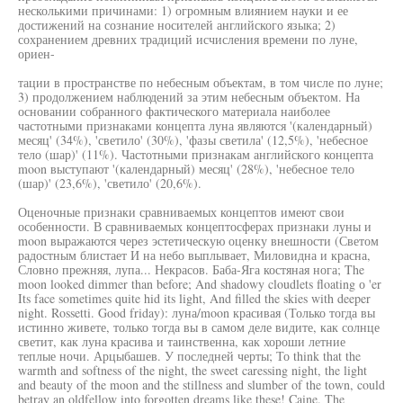
несколькими причинами: 1) огромным влиянием науки и ее
достижений на сознание носителей английского языка; 2)
сохранением древних традиций исчисления времени по луне,
ориен-
тации в пространстве по небесным объектам, в том числе по луне;
3) продолжением наблюдений за этим небесным объектом. На
основании собранного фактического материала наиболее
частотными признаками концепта луна являются '(календарный)
месяц' (34%), 'светило' (30%), 'фазы светила' (12,5%), 'небесное
тело (шар)' (11%). Частотными признакам английского концепта
moon выступают '(календарный) месяц' (28%), 'небесное тело
(шар)' (23,6%), 'светило' (20,6%).
Оценочные признаки сравниваемых концептов имеют свои
особенности. В сравниваемых концептосферах признаки луны и
moon выражаются через эстетическую оценку внешности (Светом
радостным блистает И на небо выплывает, Миловидна и красна,
Словно прежняя, лупа... Некрасов. Баба-Яга костяная нога; The
moon looked dimmer than before; And shadowy cloudlets floating о 'er
Its face sometimes quite hid its light, And filled the skies with deeper
night. Rossetti. Good friday): луна/moon красивая (Только тогда вы
истинно живете, только тогда вы в самом деле видите, как солнце
светит, как луна красива и таинственна, как хороши летние
теплые ночи. Арцыбашев. У последней черты; То think that the
warmth and softness of the night, the sweet caressing night, the light
and beauty of the moon and the stillness and slumber of the town, could
betray an oldfellow into forgotten dreams like these! Caine. The