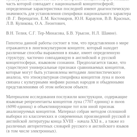
часть которой совпадает с национальной концептосферой;
определенные характеристики последней имеют диагностическую
значимость для установления специфики национального характера
(В .Г. Верещагин, Е.М. Костомаров, Ю.Н. Караулов, В.В. Красных,
Л.В. Куликова, O.A. Леонтович,
B.Н. Телия, С.Г. Тер-Минасова, Б.В. Урысон, Н.Л. Шамне).
Гипотеза данной работы состоит в том, что представления о мире
отражаются в лингвокультурном концепте, который находит
различные способы выражения в языке, имеет определенную
структуру, частично совпадающую в английской и русской
концептосферах, языковом сознании. Предполагается также, что
существуют универсальные признаки сравниваемых концептов,
которые могут быть установлены методами лингвистического
анализа, что этнокультурная специфика концептов луна и moon
связана с культурными мифами разных народов и обыденными
представлениями об этом небесном объекте.
Материалом исследования послужили конструкции, содержащие
языковые репрезентанты концептов луна (7707 единиц) и moon
(6090 единиц) и объективирующие тот или иной признак
анализируемых концептов. Материал собран методом сплошной
выборки из классических и современных произведений русской и
английской литературы конца XVIII - начала XXI в., а также из
различных авторитетных словарей русского и английского языков
(в том числе электронных).