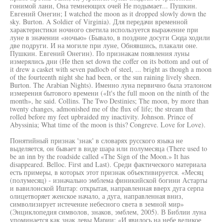
гонимой лани, Она темнеющих очей Не подымает... Пушкин.
Евгений Онегин; I watched the moon as it dropped slowly down the
sky. Burton. A Soldier of Virginia). Для передачи временной
характеристики ночного светила используется выражение при
луне в значении «ночью» (Бывало, в поздние досуги Сюда ходили
две подруги. И на могиле при луне, Обнявшись, плакали оне.
Пушкин. Евгений Онегин). По признакам появления луны
измерялись дни (Не then set down the coffer on its bottom and out of
it drew a casket with seven padlocb of steel, ... bright as though a moon
of the fourteenth night she had been, or the sun raining lively sheen.
Burton. The Arabian Nights). Именно луна первично была эталоном
измерения бытового времени («It's the full moon on the ninth of the
month», he said. Collins. The Two Destinies; The moon, by more than
twenty changes, admonished me of the flux of life; the stream that
rolled before my feet upbraided my inactivity. Johnson. Prince of
Abyssinia; What time of the moon is this? Congreve. Love for Love).
Понятийный признак 'знак' в словарях русского языка не
выделяется, он бывает в виде шара или полумесяца (There used to
be an inn by the roadside called «The Sign of the Moon.» It has
disappeared. Belloc. First and Last). Среди фактического материала
есть примеры, в которых этот признак объективируется. «Месяц
(полумесяц) - изначально эмблема финикийской богини Астарты
и вавилонской Иштар: открытая, направленная вверх дуга серпа
олицетворяет женское начало, а дуга, направленная вниз,
символизирует истечение небесного света в земной мир»
(Энциклопедия символов, знаков, эмблем, 2005). В Библии луна
упоминается как знак девы Марии: «И явилось на небе великое