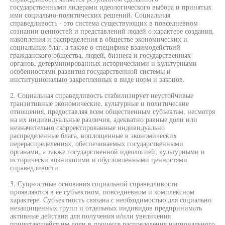
государственными лидерами идеологического выбора и принятых
ими социально-политических решений. Социальная
справедливость - это система существующих в повседневном
сознании ценностей и представлений людей о характере создания,
накопления и распределения в обществе экономических и
социальных благ, а также о специфике взаимодействий
гражданского общества, людей, бизнеса и государственных
органов, детерминированных историческими и культурными
особенностями развития государственной системы и
институционально закрепленных в виде норм и законов.
2. Социальная справедливость стабилизирует неустойчивые
транзитивные экономические, культурные и политические
отношения, предоставляя всем общественным субъектам, несмотря
на их индивидуальные различия, адекватно равные доли или
незначительно скорректированные индивидуально
распределенные блага, воплощенные в экономических
перераспределениях, обеспечиваемых государственными
органами, а также государственной идеологией, культурными и
исторически возникшими и обусловленными ценностями
справедливости.
3. Сущностные основания социальной справедливости
проявляются в ее субъектном, повседневном и комплексном
характере. Субъектность связана с необходимостью для социально
незащищенных групп и отдельных индивидов предпринимать
активные действия для получения и/или увеличения
причитающейся им доли в процессе распределения национального