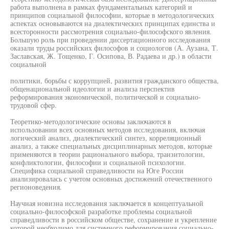
работа выполнена в рамках фундаментальных категорий и
принципов социальной философии, которые в методологических
аспектах основываются на диалектических принципах единства и
всесторонности рассмотрения социально-философского явления.
Большую роль при проведении диссертационного исследования
оказали труды российских философов и социологов (А. Аузана, Т.
Заславская, Ж. Тощенко, Г. Осипова, В. Радаева и др.) в области
социальной
политики, борьбы с коррупцией, развития гражданского общества,
общенациональной идеологии и анализа перспектив
реформирования экономической, политической и социально-
трудовой сфер.
Теоретико-методологические основы заключаются в
использовании всех основных методов исследования, включая
логический анализ, диалектический синтез, корреляционный
анализ, а также специальных дисциплинарных методов, которые
применяются в теории рационального выбора, транзитологии,
конфликтологии, философии и социальной психологии.
Специфика социальной справедливости на Юге России
анализировалась с учетом основных достижений отечественного
регионоведения.
Научная новизна исследования заключается в концептуальной
социально-философской разработке проблемы социальной
справедливости в российском обществе, сохранение и укрепление
которой необходимо для системного реформирования социально-