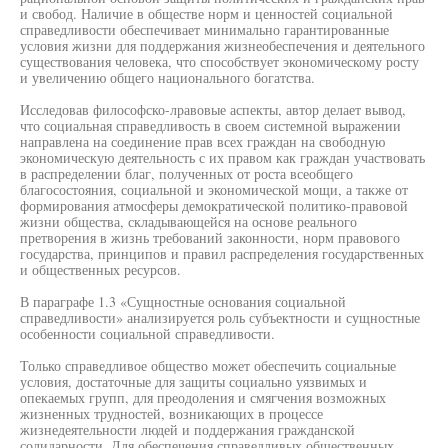
и свобод. Наличие в обществе норм и ценностей социальной
справедливости обеспечивает минимально гарантированные
условия жизни для поддержания жизнеобеспечения и деятельного
существования человека, что способствует экономическому росту
и увеличению общего национального богатства.
Исследовав философско-лравовые аспекты, автор делает вывод,
что социальная справедливость в своем системной выражении
направлена на соединение прав всех граждан на свободную
экономическую деятельность с их правом как граждан участвовать
в распределении благ, полученных от роста всеобщего
благосостояния, социальной и экономической мощи, а также от
формирования атмосферы демократической политико-правовой
жизни общества, складывающейся на основе реального
претворения в жизнь требований законности, норм правового
государства, принципов и правил распределения государственных
и общественных ресурсов.
В параграфе 1.3 «Сущностные основания социальной
справедливости» анализируется роль субъектности и сущностные
особенности социальной справедливости.
Только справедливое общество может обеспечить социальные
условия, достаточные для защиты социально уязвимых и
опекаемых групп, для преодоления и смягчения возможных
жизненных трудностей, возникающих в процессе
жизнедеятельности людей и поддержания гражданской
солидарности. Для обеспечения справедливых общественных