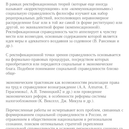
В рамках ректификационных теорий (которые еще иногда
называют «корректирующими» или «коммуникационными»)
социальную справедливость философы изучают как набор
реципрокальных действий, восполняющих неравномерное
распределение благ или в той же самой (в форме реституции) или
другой, но эквивалентной форме (компенсационной).
Ректификационная справедливость часто аппелирует к чувству
мести или возмездия, основным содержанием которой является
идея меры и адекватного воздаяния за содеянное (В. Рансиман и
др.).
С ректификационной точки зрения справедливость основывается
на формально-правовых процедурах, посредством которых
приобретаются или передаются социальные и экономические
блага. Подобное понимание социальной справедливости близко
обще-
экономическим трактовкам как возможностям реализации права
на труд и справедливое вознаграждение (A.A. Алпатов, Е.
Герасимова1, A.JI. Темницкий2 и др.) или проведение
экономических реформ, в особенности реформы системы
налогообложения (К. Викселл, Дж. Микула и др.).
Перечисленные работы не исчерпывают всех проблем, связанных с
формированием социальной справедливости в России, ее
отражением в общественном национальном и региональном
сознании, поиском оптимальных стратегий укрепления
социальной справедливости в условиях регионального социума со