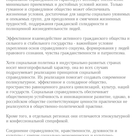
минимально приемлемых и достойных условий жизни. Только
гуманное и справедливое общество может обеспечивать
жизненные условия, достаточные для защиты социально уязвимых
и опекаемых групп, для преодоления и смягчения жизненных
трудностей, поддержания гражданской солидарности и
полноценной жизнедеятельности людей.
Эффективное взаимодействие активного гражданского общества и
сильного и стабильного государства - важнейшее условие
укрепления основ справедливого социума, формирования у людей
правового сознания, чувства гражданственности и патриотизма.
Хотя социальная политика в индустриально-развитых странах
носит многопрофильный характер, она во всех случаях
подразумевает реализацию принципов социальной
справедливости. Их реализация помогает создавать современное
поликультурное, эффекгивное и солидарное общество,
пространство равноценного диалога цивилизаций, культур, наций
и государств. Социальная справедливость обеспечивает
общественную устойчивость и инновационное развитие, однако, в
российском обществе соответствующие ценности практически не
реализуются в общественно-политической практике.
Кроме того, в отдельных регионах они отличаются этнокультурной
и конфессиональной спецификой.
Соединение справедливости, нравственности, духовности и
культуры с учетом социально-экономических и культурно-