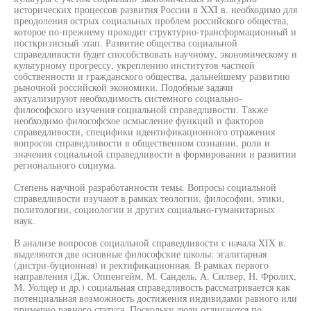
исторических процессов развития России в XXI в. необходимо для
преодоления острых социальных проблем российского общества,
которое по-прежнему проходит структурно-трансформационный и
посткризисный этап. Развитие общества социальной
справедливости будет способствовать научному, экономическому и
культурному прогрессу, укреплению институтов частной
собственности и гражданского общества, дальнейшему развитию
рыночной российской экономики. Подобные задачи
актуализируют необходимость системного социально-
философского изучения социальной справедливости. Также
необходимо философское осмысление функций и факторов
справедливости, специфики идентификационного отражения
вопросов справедливости в общественном сознании, роли и
значения социальной справедливости в формировании и развитии
регионального социума.
Степень научной разработанности темы. Вопросы социальной
справедливости изучают в рамках теологии, философии, этики,
политологии, социологии и других социально-гуманитарных
наук.
В анализе вопросов социальной справедливости с начала XIX в.
выделяются две основные философские школы: эгалитарная
(дистри-буционная) и ректификационная. В рамках первого
направления (Дж. Оппенгейм, М. Сандель, А. Силвер, Н. Фролих,
М. Уолцер и др.) социальная справедливость рассматривается как
потенциальная возможность достижения индивидами равного или
примерно равного статуса. Поскольку люди отличаются по