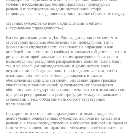
условий необходимы как беспристрастность процедурных
решений в государственно-административной сфере
(«процедурная справедливость»), так и равное обращение государ-
ственных субъектов со всеми социальными агентами
(«формальная справедливость»).
Рассматривая концепции Дж. Роулса, диссертант считает, что
структурная проблема обеспечения как процедурной, так и
формальной справедливости заключается в оправдании как
всеобщей и повсеместной свободы экономической деятельности, в
результате которой накапливается несправедливое богатство и
появляется несправедливое распределение экономических благ,
так и во всеобщем законодательном и административном
ограничении свободы рыночного распределения с тем, чтобы
некоторые экономические блага доставались и самым
обездоленным социальным слоям. Тем самым право граждан
участвовать в экономической деятельности сопровождается
обязанностями государства активно вмешиваться в экономические
процессы регулирования и редистрибуции между социальными
субъектами с тем, чтобы снижать остроту структурных
противоречий.
В сущностном основании справедливости можно выделить
действующих общественных субъектов, включая их действия и
решения, а также господствующие в обществе ценности и правила
(институты, конвенции, практики, убеждения и обязательства и
т.д.) относительно того, что является, и что не является