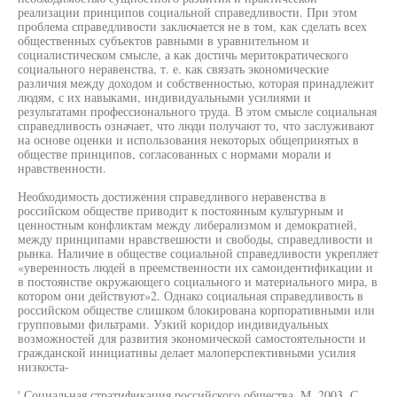
реализации принципов социальной справедливости. При этом
проблема справедливости заключается не в том, как сделать всех
общественных субъектов равными в уравнительном и
социалистическом смысле, а как достичь меритократического
социального неравенства, т. е. как связать экономические
различия между доходом и собственностью, которая принадлежит
людям, с их навыками, индивидуальными усилиями и
результатами профессионального труда. В этом смысле социальная
справедливость означает, что люди получают то, что заслуживают
на основе оценки и использования некоторых общепринятых в
обществе принципов, согласованных с нормами морали и
нравственности.
Необходимость достижения справедливого неравенства в
российском обществе приводит к постоянным культурным и
ценностным конфликтам между либерализмом и демократией,
между принципами нравствешюсти и свободы, справедливости и
рынка. Наличие в обществе социальной справедливости укрепляет
«уверенность людей в преемственности их самоидентификации и
в постоянстве окружающего социального и материального мира, в
котором они действуют»2. Однако социальная справедливость в
российском обществе слишком блокирована корпоративными или
групповыми фильтрами. Узкий коридор индивидуальных
возможностей для развития экономической самостоятельности и
гражданской инициативы делает малоперспективными усилия
низкоста-
' Социальная стратификация российского общества. М, 2003. С.