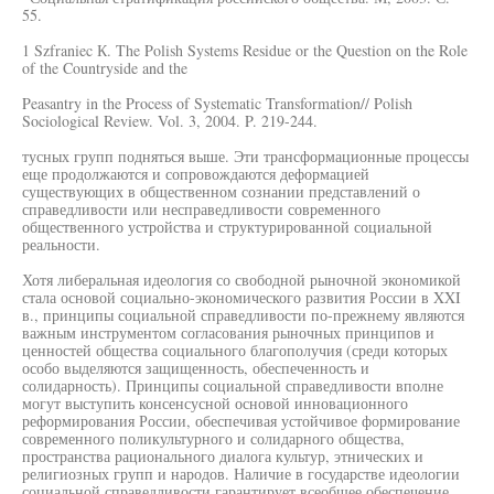
55.
1 Szfraniec К. The Polish Systems Residue or the Question on the Role
of the Countryside and the
Peasantry in the Process of Systematic Transformation// Polish
Sociological Review. Vol. 3, 2004. P. 219-244.
тусных групп подняться выше. Эти трансформационные процессы
еще продолжаются и сопровождаются деформацией
существующих в общественном сознании представлений о
справедливости или несправедливости современного
общественного устройства и структурированной социальной
реальности.
Хотя либеральная идеология со свободной рыночной экономикой
стала основой социально-экономического развития России в XXI
в., принципы социальной справедливости по-прежнему являются
важным инструментом согласования рыночных принципов и
ценностей общества социального благополучия (среди которых
особо выделяются защищенность, обеспеченность и
солидарность). Принципы социальной справедливости вполне
могут выступить консенсусной основой инновационного
реформирования России, обеспечивая устойчивое формирование
современного поликультурного и солидарного общества,
пространства рационального диалога культур, этнических и
религиозных групп и народов. Наличие в государстве идеологии
социальной справедливости гарантирует всеобщее обеспечение