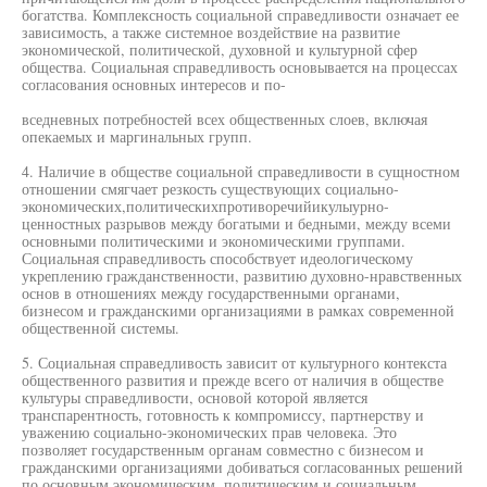
богатства. Комплексность социальной справедливости означает ее
зависимость, а также системное воздействие на развитие
экономической, политической, духовной и культурной сфер
общества. Социальная справедливость основывается на процессах
согласования основных интересов и по-
вседневных потребностей всех общественных слоев, включая
опекаемых и маргинальных групп.
4. Наличие в обществе социальной справедливости в сущностном
отношении смягчает резкость существующих социально-
экономических,политическихпротиворечийикулыурно-
ценностных разрывов между богатыми и бедными, между всеми
основными политическими и экономическими группами.
Социальная справедливость способствует идеологическому
укреплению гражданственности, развитию духовно-нравственных
основ в отношениях между государственными органами,
бизнесом и гражданскими организациями в рамках современной
общественной системы.
5. Социальная справедливость зависит от культурного контекста
общественного развития и прежде всего от наличия в обществе
культуры справедливости, основой которой является
транспарентность, готовность к компромиссу, партнерству и
уважению социально-экономических прав человека. Это
позволяет государственным органам совместно с бизнесом и
гражданскими организациями добиваться согласованных решений
по основным экономическим, политическим и социальным