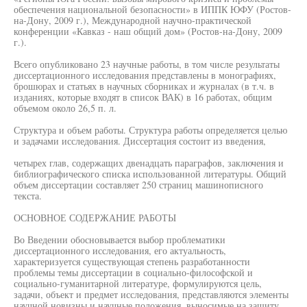
обеспечения национальной безопасности» в ИППК ЮФУ (Ростов-
на-Дону, 2009 г.), Международной научно-практической
конференции «Кавказ - наш общий дом» (Ростов-на-Дону, 2009
г.).
Всего опубликовано 23 научные работы, в том числе результаты
диссертационного исследования представлены в монографиях,
брошюрах и статьях в научных сборниках и журналах (в т.ч. в
изданиях, которые входят в список ВАК) в 16 работах, общим
объемом около 26,5 п. л.
Структура и объем работы. Структура работы определяется целью
и задачами исследования. Диссертация состоит из введения,
четырех глав, содержащих двенадцать параграфов, заключения и
библиографического списка использованной литературы. Общий
объем диссертации составляет 250 страниц машинописного
текста.
ОСНОВНОЕ СОДЕРЖАНИЕ РАБОТЫ
Во Введении обосновывается выбор проблематики
диссертационного исследования, его актуальность,
характеризуется существующая степень разработанности
проблемы темы диссертации в социально-философской и
социально-гуманитарной литературе, формулируются цель,
задачи, объект и предмет исследования, представляются элементы
научной новизны и научные положения, выносимые на защиту,