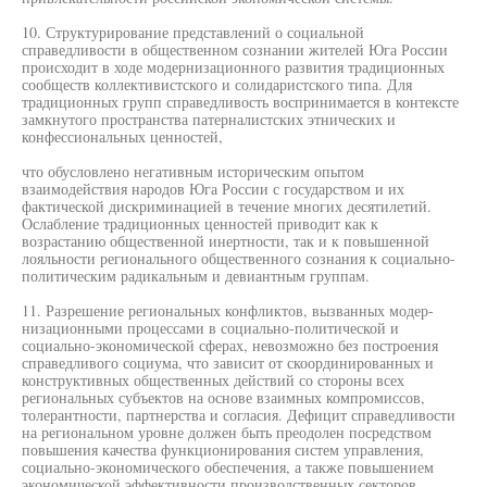
10. Структурирование представлений о социальной
справедливости в общественном сознании жителей Юга России
происходит в ходе модернизационного развития традиционных
сообществ коллективистского и солидаристского типа. Для
традиционных групп справедливость воспринимается в контексте
замкнутого пространства патерналистских этнических и
конфессиональных ценностей,
что обусловлено негативным историческим опытом
взаимодействия народов Юга России с государством и их
фактической дискриминацией в течение многих десятилетий.
Ослабление традиционных ценностей приводит как к
возрастанию общественной инертности, так и к повышенной
лояльности регионального общественного сознания к социально-
политическим радикальным и девиантным группам.
11. Разрешение региональных конфликтов, вызванных модер-
низационными процессами в социально-политической и
социально-экономической сферах, невозможно без построения
справедливого социума, что зависит от скоординированных и
конструктивных общественных действий со стороны всех
региональных субъектов на основе взаимных компромиссов,
толерантности, партнерства и согласия. Дефицит справедливости
на региональном уровне должен быть преодолен посредством
повышения качества функционирования систем управления,
социально-экономического обеспечения, а также повышением
экономической эффективности производственных секторов.