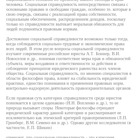
человека. Социальная справедливость непосредственно связана с
основными правами и свободами граждан, особенно те, которые в
свою очередь, связаны с реализацией права собственности,
социальным обеспечением, распределением доходов, поскольку
только из справедливости вытекает моральная обязанность для
людей подчиняться правовым нормам.
Достижение социальной справедливости возможно только тогда,
когда соблюдаются социально-трудовые и экономические права
всех людей. В этом русле вопросы социальной справедливости
изучают современные российские юристы А.Т. Боннер, В.И.
Новоселов и др., понимая соответствие меры прав и обязанностей
субъекта, меры воздаяния и ответственности за действия и
соблюдение принципов юридического равенства всех членов
общества. Социальная справедливость, по мнению специалистов в
области философии права, влияет на стабильность юридической
практики, единство понимания и применения правовых норм,
контрольно-надзорную деятельность правоохранительных органов.
Если правовая суть категории справедливости среди юристов
понимается в целом одинаково (H.H. Вопленко и др.), то ее
природа вызывает споры. Некоторые философы отрицают
юридический характер данной категории и рассматривают ее
исключительно как этический критерий правоприменения (Л.П.
Гринберг, В.М. Семено-ви и др.). Однако другие исследователи (в
частности, Е.П. Шикин)
отмечают, что социальная справедливость - это категория,