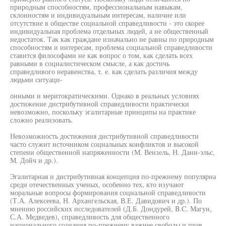
природным способностям, профессиональным навыкам,
склонностям и индивидуальным интересам, наличие или
отсутствие в обществе социальной справедливости - это скорее
индивидуальная проблема отдельных людей, а не общественный
недостаток. Так как граждане изначально не равны по природным
способностям и интересам, проблема социальной справедливости
ставится философами не как вопрос о том, как сделать всех
равными в социалистическом смысле, а как достичь
справедливого неравенства, т. е. как сделать различия между
людьми ситуаци-
онными и меритократическими. Однако в реальных условиях
достижение дистрибутивной справедливости практически
невозможно, поскольку эгалитарные принципы на практике
сложно реализовать.
Невозможность достижения дистрибутивной справедливости
часто служит источником социальных конфликтов и высокой
степени общественной напряженности (М. Вензель, Н. Дани-эльс,
М. Дойч и др.).
Эгалитарная и дистрибутивная концепция по-прежнему популярна
среди отечественных ученых, особенно тех, кто изучают
моральные вопросы формирования социальной справедливости
(Т.А. Алексеева, Н. Архангельская, В.Е. Давидович и др.). По
мнению российских исследователей (Д.Б. Дондурей, B.C. Магун,
С.А. Медведев), справедливость для общественного
национального сознания по-прежнему важнее свободы и прав