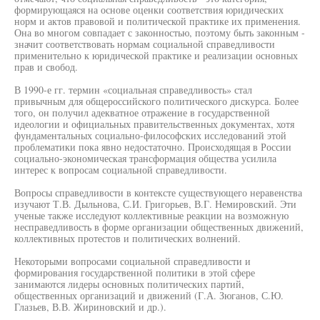
формирующаяся на основе оценки соответствия юридических
норм и актов правовой и политической практике их применения.
Она во многом совпадает с законностью, поэтому быть законным -
значит соответствовать нормам социальной справедливости
применительно к юридической практике и реализации основных
прав и свобод.
В 1990-е гг. термин «социальная справедливость» стал
привычным для общероссийского политического дискурса. Более
того, он получил адекватное отражение в государственной
идеологии и официальных правительственных документах, хотя
фундаментальных социально-философских исследований этой
проблематики пока явно недостаточно. Происходящая в России
социально-экономическая трансформация общества усилила
интерес к вопросам социальной справедливости.
Вопросы справедливости в контексте существующего неравенства
изучают Т.В. Дыльнова, С.И. Григорьев, В.Г. Немировский. Эти
ученые также исследуют коллективные реакции на возможную
несправедливость в форме организации общественных движений,
коллективных протестов и политических волнений.
Некоторыми вопросами социальной справедливости и
формирования государственной политики в этой сфере
занимаются лидеры основных политических партий,
общественных организаций и движений (Г.А. Зюганов, С.Ю.
Глазьев, В.В. Жириновский и др.).