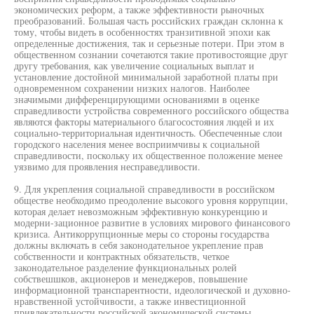
экономических реформ, а также эффективности рыночных
преобразований. Большая часть российских граждан склонна к
тому, чтобы видеть в особенностях транзитивной эпохи как
определенные достижения, так и серьезные потери. При этом в
общественном сознании сочетаются такие противостоящие друг
другу требования, как увеличение социальных выплат и
установление достойной минимальной заработной платы при
одновременном сохранении низких налогов. Наиболее
значимыми дифференцирующими основаниями в оценке
справедливости устройства современного российского общества
являются факторы материального благосостояния людей и их
социально-территориальная идентичность. Обеспеченные слои
городского населения менее восприимчивы к социальной
справедливости, поскольку их общественное положение менее
уязвимо для проявления несправедливости.
9. Для укрепления социальной справедливости в российском
обществе необходимо преодоление высокого уровня коррупции,
которая делает невозможным эффективную конкуренцию и
модерни-зационное развитие в условиях мирового финансового
кризиса. Антикоррупционные меры со стороны государства
должны включать в себя законодательное укрепление прав
собственности и контрактных обязательств, четкое
законодательное разделение функциональных ролей
собствешшков, акционеров и менеджеров, повышение
информационной транспарентности, идеологической и духовно-
нравственной устойчивости, а также инвестиционной
привлекательности российской экономической системы.