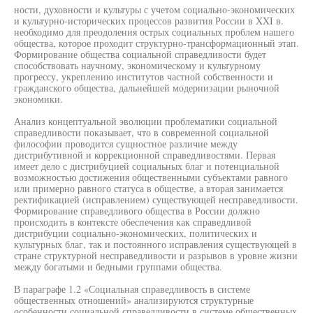
ности, духовности и культуры с учетом социально-экономических
и культурно-исторических процессов развития России в XXI в.
необходимо для преодоления острых социальных проблем нашего
общества, которое проходит структурно-трансформационный этап.
Формирование общества социальной справедливости будет
способствовать научному, экономическому и культурному
прогрессу, укреплению институтов частной собственности и
гражданского общества, дальнейшей модернизации рыночной
экономики.
Анализ концептуальной эволюции проблематики социальной
справедливости показывает, что в современной социальной
философии проводится сущностное различие между
дистрибутивной и коррекционной справедливостями. Первая
имеет дело с дистрибуцией социальных благ и потенциальной
возможностью достижения общественными субъектами равного
или примерно равного статуса в обществе, а вторая занимается
ректификацией (исправлением) существующей несправедливости.
Формирование справедливого общества в России должно
происходить в контексте обеспечения как справедливой
дистрибуции социально-экономических, политических и
культурных благ, так и постоянного исправления существующей в
стране структурной несправедливости и разрывов в уровне жизни
между богатыми и бедными группами общества.
В параграфе 1.2 «Социальная справедливость в системе
общественных отношений» анализируются структурные
особенности социальной справедливости в системе общественных