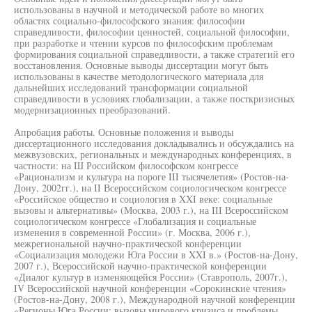
использованы в научной и методической работе во многих
областях социально-философского знания: философии
справедливости, философии ценностей, социальной философии,
при разработке и чтении курсов по философским проблемам
формирования социальной справедливости, а также стратегий его
восстановления. Основные выводы диссертации могут быть
использованы в качестве методологического материала для
дальнейших исследований трансформации социальной
справедливости в условиях глобализации, а также посткризисных
модернизационных преобразований.
Апробация работы. Основные положения и выводы
диссертационного исследования докладывались и обсуждались на
межвузовских, региональных и международных конференциях, в
частности: на Ш Российском философском конгрессе
«Рационализм и культура на пороге III тысячелетия» (Ростов-на-
Дону, 2002гг.), на II Всероссийском социологическом конгрессе
«Российское общество и социология в XXI веке: социальные
вызовы и альтернативы» (Москва, 2003 г.), на III Всероссийском
социологическом конгрессе «Глобализация и социальные
изменения в современной России» (г. Москва, 2006 г.),
межрегиональной научно-практической конференции
«Социализация молодежи Юга России в XXI в.» (Ростов-на-Дону,
2007 г.), Всероссийской научно-практической конференции
«Диалог культур в изменяющейся России» (Ставрополь, 2007г.),
IV Всероссийской научной конференции «Сорокинские чтения»
(Ростов-на-Дону, 2008 г.), Международной научной конференции
«Регионы Юга России: вызовы мирового кризиса и проблемы