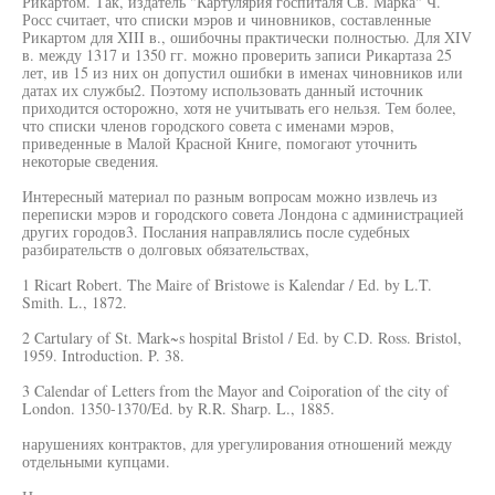
Рикартом. Так, издатель "Картулярия госпиталя Св. Марка" Ч.
Росс считает, что списки мэров и чиновников, составленные
Рикартом для XIII в., ошибочны практически полностью. Для XIV
в. между 1317 и 1350 гг. можно проверить записи Рикартаза 25
лет, ив 15 из них он допустил ошибки в именах чиновников или
датах их службы2. Поэтому использовать данный источник
приходится осторожно, хотя не учитывать его нельзя. Тем более,
что списки членов городского совета с именами мэров,
приведенные в Малой Красной Книге, помогают уточнить
некоторые сведения.
Интересный материал по разным вопросам можно извлечь из
переписки мэров и городского совета Лондона с администрацией
других городов3. Послания направлялись после судебных
разбирательств о долговых обязательствах,
1 Ricart Robert. The Maire of Bristowe is Kalendar / Ed. by L.T.
Smith. L., 1872.
2 Cartulary of St. Mark~s hospital Bristol / Ed. by C.D. Ross. Bristol,
1959. Introduction. P. 38.
3 Calendar of Letters from the Mayor and Coiporation of the city of
London. 1350-1370/Ed. by R.R. Sharp. L., 1885.
нарушениях контрактов, для урегулирования отношений между
отдельными купцами.