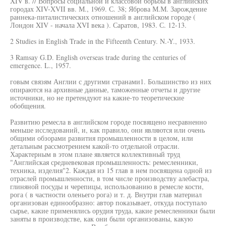
XIV в. // Вопросы социальной и классовой борьбы в английских
городах XIV-XVII вв. М., 1969. С. 38; Яброва М.М. Зарождение
раннека-питалистических отношений в английском городе (
Лондон XIV - начала XVI века ). Саратов, 1983. С. 12-13.
2 Studies in English Trade in the Fifteenth Century. N.-Y., 1933.
3 Ramsay G.D. English overseas trade during the centuries of
emergence. L., 1957.
говым связям Англии с другими странами1. Большинство из них
опираются на архивные данные, таможенные отчеты и другие
источники, но не претендуют на какие-то теоретические
обобщения.
Развитию ремесла в английском городе посвящено несравненно
меньше исследований, и, как правило, они являются или очень
общими обзорами развития промышленности в целом, или
детальным рассмотрением какой-то отдельной отрасли.
Характерным в этом плане является коллективный труд
"Английская средневековая промышленность: ремесленники,
техника, изделия"2. Каждая из 15 глав в нем посвящена одной из
отраслей промышленности, в том числе производству алебастра,
глиняной посуды и черепицы, использованию в ремесле кости,
рога ( в частности оленьего рога) и т. д. Внутри глав материал
организован единообразно: автор показывает, откуда поступало
сырье, какие применялись орудия труда, какие ремесленники были
заняты в производстве, как они были организованы, какую