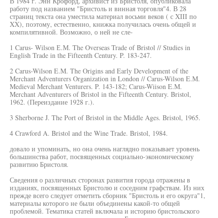
В 1984 г. Энн Крофорд, архивист из Бристоля, опубликовала
работу под названием "Бристоль и винная торговля"4. В 28
страниц текста она уместила материал восьми веков ( с XIII по
XX), поэтому, естественно, книжка получилась очень общей и
компилятивной. Возможно, о ней не сле-
1 Carus- Wilson Е.М. The Overseas Trade of Bristol // Studies in
English Trade in the Fifteenth Century. P. 183-247.
2 Carus-Wilson E.M. The Origins and Early Development of the
Merchant Adventurers Organization in London // Carus-Wilson E.M.
Medieval Merchant Venturers. P. 143-182; Carus-Wiison E.M.
Merchant Adventurers of Bristol in the Fifteenth Century. Bristol,
1962. (Переиздание 1928 г.).
3 Sherborne J. The Port of Bristol in the Middle Ages. Bristol, 1965.
4 Crawford A. Bristol and the Wine Trade. Bristol, 1984.
довало и упоминать, но она очень наглядно показывает уровень
большинства работ, посвященных социально-экономическому
развитию Бристоля.
Сведения о различных сторонах развития города отражены в
изданиях, посвященных Бристолю и соседним графствам. Из них
прежде всего следует отметить сборник "Бристоль и его округа"1,
материалы которого не были объединены какой-то общей
проблемой. Тематика статей включала и историю бристольского