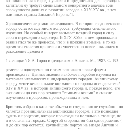
возникновения в городах условий и предпосылок для перехода к
капитализму требует специального конкретного анализа всей
совокупности данных о развитии городов в Х1У-ХУ вв., в тех
или иных странах Западной Европы"1.
Хронологические рамки исследования. В истории средневекового
города остается еще много вопросов, требующих специального
изучения. Но особый интерес вызывает поздний город в силу
своего переходного характера. В ХГУ-ХУвв. в нем продолжали
развиваться те же процессы, что и в прежние времена, в то же
время эти столетия принесли и существенно новое - начинается
разложение цехового
1 Левицкий Я.А. Город и феодализм в Англии. М., 1987. С. 193.
ремесла и одновременно с этим возникают новые формы
производства. Данные явления наиболее подробно изучены на
материале итальянских и нидерландских городов. Английскому
городу менее везло в плане внимания со стороны исследователей -
XIV и XV вв. в истории английского города и, прежде всего, его
экономики до сих пор остаются "темными веками" в смысле
изученности процессов, происходивших в нем.
Бристоль избран в качестве объекта исследования не случайно - он
является провинциальным английским городом, а это позволяет
судить о процессах, которые происходили не только в столице, но
и в остальных городах. С другой стороны, он был одновременно (
и до сих пор остается) крупнейшим портом на западе Англии и