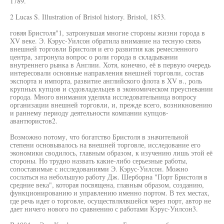
1789.
2 Lucas S. Illustration of Bristol history. Bristol, 1853.
говяя Бристоля"1, затронувшая многие стороны жизни города в
XV веке. Э. Кэрус-Уилсон обратила внимание на тесную связь
внешней торговли Бристоля и его развития как ремесленного
центра, затронула вопрос о роли города в складывании
внутреннего рынка в Англии. Хотя, конечно, её в первую очередь
интересовали основные направления внешней торговли, состав
экспорта и импорта, развитие английского флота в XV в., роль
крупных купцов и судовладельцев в экономическом преуспевании
города. Много внимания уделяла исследовательница вопросу
организации внешней торговли, и, прежде всего, возникновению
и раннему периоду деятельности компании купцов-
авантюристов2.
Возможно потому, что богатство Бристоля в значительной
степени основывалось на внешней торговле, исследование его
экономики сводилось, главным образом, к изучению лишь этой её
стороны. Но трудно назвать какие-либо серьезные работы,
сопоставимые с исследованиями Э. Кэрус-Уилсон. Можно
сослаться на небольшую работу Дж. Шерборна "Порт Бристоля в
средние века", которая посвящена, главным образом, созданию,
функционированию и управлению именно портом. В тех местах,
где речь идет о торговле, осуществлялвшейся через порт, автор не
дает ничего нового по сравнению с работами Кэрус-Уилсон3.