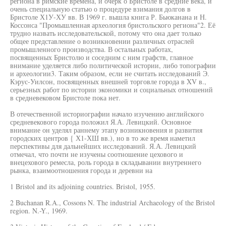
региона в римские времена, и очерк о Бристоле в средние века, и
очень специальную статью о процедуре взимания долгов в
Бристоле Х1У-ХУ вв. В 1969 г. вышла книга Р. Бьюканана и Н.
Коссонса "Промышленная археология бристольского региона"2. Её
трудно назвать исследовательской, потому что она дает только
общее представление о возникновении различных отраслей
промышленного производства. В остальных работах,
посвященных Бристолю и соседним с ним графств, главное
внимание уделяется либо политической истории, либо топографии
и археологии3. Таким образом, если не считать исследований Э.
Кэрус-Уилсон, посвященных внешней торговле города в XV в.,
серьезных работ по истории экономики и социальных отношений
в средневековом Бристоле пока нет.
В отечественной историографии начало изучению английского
средневекового города положил Я.А. Левицкий. Основное
внимание он уделял раннему этапу возникновения и развития
городских центров { Х1-ХШ вв.), но в то же время наметил
перспективы для дальнейших исследований. Я.А. Левицкий
отмечал, что почти не изучены соотношение цехового и
внецехового ремесла, роль города в складывании внутреннего
рынка, взаимоотношения города и деревни на
1 Bristol and its adjoining countries. Bristol, 1955.
2 Buchanan R.A., Cossons N. The industrial Archaeology of the Bristol
region. N.-Y., 1969.