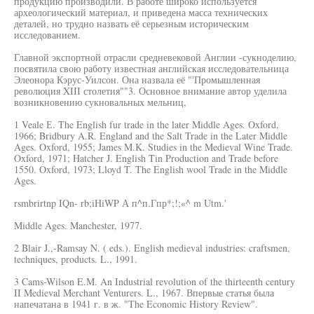
продукцию производили. В работе широко используется
археологический материал, и приведена масса технических
деталей, но трудно назвать её серьезным историческим
исследованием.
Главной экспортной отрасли средневековой Англии -сукноделию,
посвятила свою работу известная английская исследовательница
Элеонора Кэрус-Уилсон. Она назвала её "'Промышленная
революция XIII столетия""3. Основное внимание автор уделила
возникновению сукновальных мельниц,
1 Veale Е. The English fur trade in the later Middle Ages. Oxford,
1966; Bridbury A.R. England and the Salt Trade in the Later Middle
Ages. Oxford, 1955; James M.K. Studies in the Medieval Wine Trade.
Oxford, 1971; Hatcher J. English Tin Production and Trade before
1550. Oxford, 1973; Lloyd T. The English wool Trade in the Middle
Ages.
rsmbrirtnp IQn- rb;iHiWP А п^п.Гпр*;!;«^ m Utm.'
Middle Ages. Manchester, 1977.
2 Blair J.,-Ramsay N. ( eds.). English medieval industries: craftsmen,
techniques, products. L., 1991.
3 Cams-Wilson E.M. An Industrial revolution of the thirteenth century
II Medieval Merchant Venturers. L., 1967. Впервые статья была
напечатана в 1941 г. в ж. "The Economic History Review".