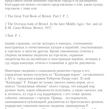
представить объем внешней торговли города и ее расширение.
Благодаря им можно составить представление о том, какие купцы
торговали с теми или
1 The Great Tied Book of Bristol. Part I. P. 2.
2 The Overseas trade of Bristol. In the later Middle Ages / Sei. and ed.
E.M. Carus-Wilson. Bristol, 1937.
3 Ibid. P. 1.
иными странами, состав экспорта и импорта, соотношение
иностранных и отечественных купцов и кораблей, участвовавших
в торговле, и многом другом. Кроме таможенных отчетов в
сборник включены лицензии на торговлю, охранные
свидетельства на английские и иностранные корабли, петиции в
суд лорда-канцлера, отчеты о плаваниях и другие документы.
Некоторые сведения о социальном развитии города и его
управлении можно получить из "Календаря мэров", составленного
в XV в. городским клерком Робертом Рикар-том1. В свой
"Календарь" Р. Рикарт не только заносил имена мэров, но и
описал "похвальные обычаи" своего города, что каждый мэр
должен знать, какие-обязанности исполнять, а также заносил, как
в летопись, из года в год выдающиеся, с его точки зрения,
события, связанные с городом. Правда, . исследователи,
занимавшиеся публикацией документов из бристольских архивов,
подвергают сомнению многие сведения, приведенные Р.