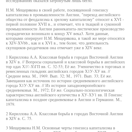
исследованиях оказался затронутым лишь бегло.
Н.М. Мещерякова в своей работе, посвященной генезису
капитализма в промышленности Англии, "переход английского
общества от феодализма к зрелому капитализму" относит к XVI -
первой половине XVII в., и отмечает, что в ткацкой и суконной
промышленности Англии раннекапита-листическое производство
спорадически возникало к концу XV века3. Хотя данные,
которыми оперирует Н.М. Мещерякова, в такой же мере относятся
к XIV-XVbb., как и к XVI в., тем более, что деятельность
скупщиков-раздатчиков она отмечает уже в XIV веке.
1 Кириллова А.А. Классовая борьба в городах Восточной Англии
в XIV в. // Вопросы социальной и классовой борьбы в английских
тор одах Х1\'-Х\ГП вв. С. 32-53; Её же. Ученичество в торговых и
ремесленных гильдиях английских городов Х1У-ХУ вв. //
Средние века. М., 1969. Вып. 32; М., 1971. Вып. 33; Её же.
Завещания как источник по истории средневекового английского
города Х1У-ХУ вв. // Из истории западноевропейского
средневековья. М., 1972; Её же. Социально-психологическая
характеристика английского купечества в ХУ-ХУ1 вв. II Генезис
капитализма в позднее средневековье в Англии и Германии. М.,
1979.
2 Кириллова А.А. Классовая борьба в городах Восточной Англии
в XIV в. С. 75.
3 Мещерякова Н.М. Основные черты генезиса капитализма в