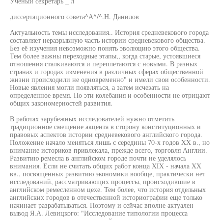
Ученый секретарь _ л
диссертационного совета^А^/^.Н. Данилов
Актуальность темы исследования.. История средневекового города
составляет неразрывную часть истории средневекового общества.
Без её изучения невозможно понять эволюцию этого общества.
Тем более важны переходные этапы,, когда старые, устоявшиеся
отношения сталкиваются и переплетаются с новыми. В разных
странах и городах изменения в различных сферах общественной
жизни происходили не одновременно" и имели свои особенности.
Новые явления могли появляться, а затем исчезать на
определенное время. Но эти колебания и особенности не отрицают
общих закономерностей развития.
В работах зарубежных исследователей нужно отметить
традиционное смещение акцента в сторону конституционных и
правовых аспектов истории средневекового английского города.
Положение начало меняться лишь с середины 70-х годов XX в., но
внимание историков привлекала, прежде всего, торговля Англии.
Развитию ремесла в английском городе почти не уделялось
внимания. Если не считать общих работ конца XIX - начала XX
вв., посвященных развитию экономики вообще, практически нет
исследований, рассматривающих процессы, происходившие в
английском ремесленном цехе. Тем более, что история отдельных
английских городов в отечественной историографии еще только
начинает разрабатываться. Поэтому и сейчас вполне актуален
вывод Я.А. Левицкого: "Исследование типологии процесса