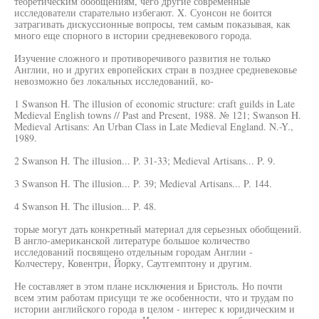
теоретическим обобщениям, чего другие современные
исследователи старательно избегают. X. Суонсон не боится
затрагивать дискуссионные вопросы, тем самым показывая, как
много еще спорного в истории средневекового города.
Изучение сложного и противоречивого развития не только
Англии, но и других европейских стран в позднее средневековье
невозможно без локальных исследований, ко-
1 Swanson H. The illusion of economic structure: craft guilds in Late
Medieval English towns // Past and Present, 1988. № 121; Swanson H.
Medieval Artisans: An Urban Class in Late Medieval England. N.-Y.,
1989.
2 Swanson H. The illusion... P. 31-33; Medieval Artisans... P. 9.
3 Swanson H. The illusion... P. 39; Medieval Artisans... P. 144.
4 Swanson H. The illusion... P. 48.
торые могут дать конкретный материал для серьезных обобщений.
В англо-американской литературе большое количество
исследований посвящено отдельным городам Англии -
Колчестеру, Ковентри, Йорку, Саутгемптону и другим.
Не составляет в этом плане исключения и Бристоль. Но почти
всем этим работам присущи те же особенности, что и трудам по
истории английского города в целом - интерес к юридическим и