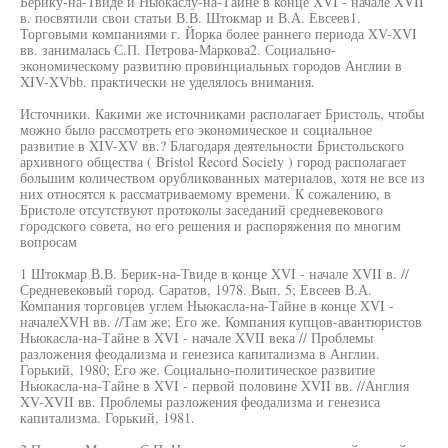
Берику-на-Твиде и Ныокаслу-на-Тайне в конце XVI - начале XVII
в. посвятили свои статьи В.В. Штокмар и В.А. Евсеев1.
Торговыми компаниями г. Йорка более раннего периода XV-XVI
вв. занималась С.П. Петрова-Маркова2. Социально-
экономическому развитию провинциальных городов Англии в
XIV-XVbb. практически не уделялось внимания.
Источники. Какими же источниками располагает Бристоль, чтобы
можно было рассмотреть его экономическое и социальное
развитие в XIV-XV вв.? Благодаря деятельности Бристольского
архивного общества ( Bristol Record Society ) город располагает
большим количеством орубликованных материалов, хотя не все из
них относятся к рассматриваемому времени. К сожалению, в
Бристоле отсутствуют протоколы заседаний средневекового
городского совета, но его решения и распоряжения по многим
вопросам
1 Штокмар В.В. Берик-на-Твиде в конце XVI - начале XVII в. //
Средневековый город. Саратов, 1978. Вып. 5; Евсеев В.А.
Компания торговцев углем Ньюкасла-на-Тайне в конце XVI -
началеXVH вв. //Там же; Его же. Компания купцов-авантюристов
Ньюкасла-на-Тайне в XVI - начале XVII века // Проблемы
разложения феодализма и генезиса капитализма в Англии.
Горький, 1980; Его же. Социально-политическое развитие
Ньюкасла-на-Тайне в XVI - первой половине XVII вв. //Англия
XV-XVII вв. Проблемы разложения феодализма и генезиса
капитализма. Горький, 1981.