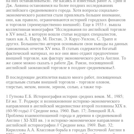
на них останавливаться1. Не касаясь и известных работ А. Грин и
Дж. Анвина остановимся на более поздних исследованиях
английского средневекового города. Хотя вопросы социально-
экономического развития стали привлекать большее внимание,
они, как правило, ограничиваются историей городских финансов
и торговли (преимущественно внешней). Еще в 1933 г. вышла
коллективная монография "Исследования по английской торговле
в XV веке2, в которую вошли статьи ведущих специалистов,
таких как А. Пауэр, М. Постан, Э. Кэрус-Уилсон, С. Трапп и
других. Большинство авторов основывали свои выводы на данных
таможенных отчетов XV века. В статьях содержится богатый
фактический материал, но все они явно отдают предпочтение
внешней торговле, как фактору экономического роста Англии. То
же самое можно сказать о работе Дж. Рамзи, посвященной
английской заокеанской торговле в позднее средневековье3.
В последующие десятилетия вышло много работ, посвященных
отдельным статьям внешней торговли - торговле оловом,
тлерстью, мехом, вином, зерном, солью, а также тор-
1 Гутнова Е.Б. Историография истории средних веков. М., 1985;
Её же. Т. Роджерс и возникновение историко-экономического
направления в английской медиевистике второй половины XIX в.
(60-90 годы) // Средние века. 1960. Вып. 17; Левицкий Я.А.
Проблема взаимоотношений города и деревни в средневековой
Англии ( XI-XIII вв. ) и историко-экономическое направление в
английской историографии // Средние века. 1969. Вып. 32;
Кириллова А.А. Классовая борьба в городах Восточной Англии в