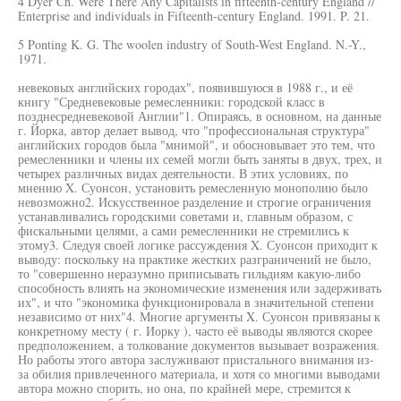
4 Dyer Ch. Were There Any Capitalists in fifteenth-century England //
Enterprise and individuals in Fifteenth-century England. 1991. P. 21.
5 Ponting K. G. The woolen industry of South-West England. N.-Y.,
1971.
невековых английских городах", появившуюся в 1988 г., и её
книгу "Средневековые ремесленники: городской класс в
позднесредневековой Англии"1. Опираясь, в основном, на данные
г. Йорка, автор делает вывод, что "профессиональная структура"
английских городов была "мнимой", и обосновывает это тем, что
ремесленники и члены их семей могли быть заняты в двух, трех, и
четырех различных видах деятельности. В этих условиях, по
мнению X. Суонсон, установить ремесленную монополию было
невозможно2. Искусственное разделение и строгие ограничения
устанавливались городскими советами и, главным образом, с
фискальными целями, а сами ремесленники не стремились к
этому3. Следуя своей логике рассуждения X. Суонсон приходит к
выводу: поскольку на практике жестких разграничений не было,
то "совершенно неразумно приписывать гильдиям какую-либо
способность влиять на экономические изменения или задерживать
их", и что "экономика функционировала в значительной степени
независимо от них"4. Многие аргументы X. Суонсон привязаны к
конкретному месту ( г. Иорку ), часто её выводы являются скорее
предположением, а толкование документов вызывает возражения.
Но работы этого автора заслуживают пристального внимания из-
за обилия привлеченного материала, и хотя со многими выводами
автора можно спорить, но она, по крайней мере, стремится к