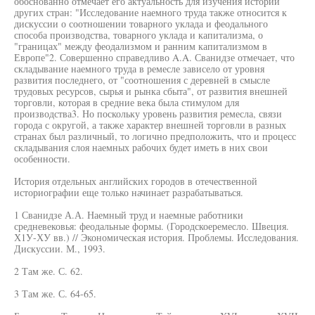
обоснованно отмечает его актуальность для изучения истории
других стран: "Исследование наемного труда также относится к
дискуссии о соотношении товарного уклада и феодального
способа производства, товарного уклада и капитализма, о
"границах" между феодализмом и ранним капитализмом в
Европе"2. Совершенно справедливо A.A. Сванидзе отмечает, что
складывание наемного труда в ремесле зависело от уровня
развития последнего, от "соотношения с деревней в смысле
трудовых ресурсов, сырья и рынка сбыта", от развития внешней
торговли, которая в средние века была стимулом для
производства3. Но поскольку уровень развития ремесла, связи
города с округой, а также характер внешней торговли в разных
странах был различный, то логично предположить, что и процесс
складывания слоя наемных рабочих будет иметь в них свои
особенности.
История отдельных английских городов в отечественной
историографии еще только начинает разрабатываться.
1 Сванидзе А.А. Наемный труд и наемные работники
средневековья: феодальные формы. (Городскоеремесло. Швеция.
Х1У-ХУ вв.) // Экономическая история. Проблемы. Исследования.
Дискуссии. М., 1993.
2 Там же. С. 62.
3 Там же. С. 64-65.