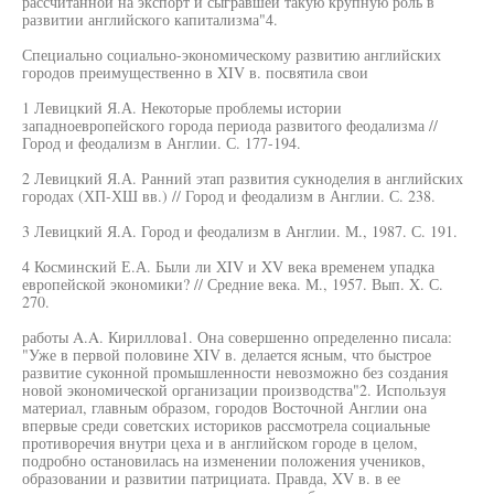
рассчитанной на экспорт и сыгравшей такую крупную роль в
развитии английского капитализма"4.
Специально социально-экономическому развитию английских
городов преимущественно в XIV в. посвятила свои
1 Левицкий Я.А. Некоторые проблемы истории
западноевропейского города периода развитого феодализма //
Город и феодализм в Англии. С. 177-194.
2 Левицкий Я.А. Ранний этап развития сукноделия в английских
городах (ХП-ХШ вв.) // Город и феодализм в Англии. С. 238.
3 Левицкий Я.А. Город и феодализм в Англии. М., 1987. С. 191.
4 Косминский Е.А. Были ли XIV и XV века временем упадка
европейской экономики? // Средние века. М., 1957. Вып. X. С.
270.
работы A.A. Кириллова1. Она совершенно определенно писала:
"Уже в первой половине XIV в. делается ясным, что быстрое
развитие суконной промышленности невозможно без создания
новой экономической организации производства"2. Используя
материал, главным образом, городов Восточной Англии она
впервые среди советских историков рассмотрела социальные
противоречия внутри цеха и в английском городе в целом,
подробно остановилась на изменении положения учеников,
образовании и развитии патрициата. Правда, XV в. в ее