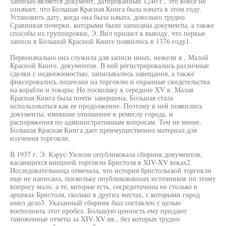
записью является документ, датированный 1240 г., это вовсе не
означает, что Большая Красная Книга была начата в этом году.
Установить дату, когда она была начата, довольно трудно.
Сравнивая почерки, которыми были записаны документы, а также
способы их группировки, Э. Вил пришел к выводу, что первые
записи в Большой Красной Книге появились в 1376 году1.
Первоначально она служила для записи иных, нежели в , Малой
Красной Книге, документов. В ней регистрировались различные
сделки с недвижимостью, записывались завещания, а также
фиксировались лицензии на торговлю и охранные свидетельства
на корабли и товары. Но поскольку к середине XV в. Малая
Красная Книга была почти завершена, Большая стала
использоваться как ее продолжение. Поэтому в ней появились
документы, имевшие отношение к ремеслу города, и
распоряжения по административным вопросам. Тем не менее,
Большая Красная Книга дает преимущественно материал для
изучения торговли.
В 1937 г. Э. Кэрус-Уилсон опубликовала сборник документов,
касающихся внешней торговли Бристоля в XIV-XV веках2.
Исследовательница отмечала, что история бристольской торговли
еще не написана, поскольку опубликованных источников по этому
вопросу мало, а те, которые есть, сосредоточены не столько в
архивах Бристоля, сколько в других местах, с которыми город
имел дело3. Указанный сборник был составлен с целью
восполнить этот пробел. Большую ценность ему придают
таможенные отчеты за XIV-XV вв., без которых трудно