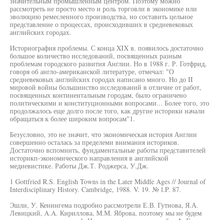
значительным промышленным центром. Поэтому можно
рассмотреть не просто место и роль торговли в экономике или
эволюцию ремесленного производства, но составить цельное
представление о процессах, происходивших в средневековых
английских городах.
Историография проблемы. С конца XIX в. появилось достаточно
большое количество исследований, посвященных разным
проблемам городского развития Англии. Но в 1988 г. Р. Готфрид,
говоря об англо-американской литературе, отмечал: "О
средневековых английских городах написано много. Но до II
мировой войны большинство исследований в отличие от работ,
посвященных континентальным городам, было ограничено
политическими и конституционными вопросами... Более того, это
продолжалось еще долго после того, как другие историки начали
обращаться к более широким вопросам"1.
Безусловно, это не значит, что экономическая история Англии
совершенно осталась за пределеми внимания историков.
Достаточно вспомнить, фундаментальные работы представителей
историкп-экономического направления в английской
медиевистике. Работы Дж.Т. Роджерса, У.Дж.
1 Gottfried R.S. English Towns in the Later Middle Ages // Journal of
Interdisciplinary History. Cambridge, 1988. V. 19. № l.P. 87.
Эшли, У. Кенингема подробно рассмотрели Е.В. Гутнова, Я.А.
Левицкий, A.A. Кириллова, М.М. Яброва, поэтому мы не будем