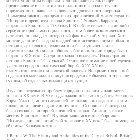
конституционным вопросам. Или они дают очень общее
представление о развитии того или иного города в течение
определенного, чаще всего довольно длительного , периода.
Примером такого рода эрудитских произведений может служить
"История и древности города Бристоля" Уильяма Барретта,
изданная в Бристоле в 1789 году1. В ней не ставятся какие-либо
серьезные проблемы социального, а тем более экономического
развития, но она дает интересный фактический материал. Хотя
многие данные благодаря позднейшим исследованиям в области
истории, археологии, нумизматики были уточнены или
пересмотрены. Несколько общих работ по истории города было
издано в XIX веке. Среди них можно выделить "Иллюстрацию
истории Бристоля" С. Лукаса2. Основное внимание в ней уделено
участию города в политической борьбе Х1У-ХУ вв.,
взаимоотношению с королевской властью. Но кроме этого в ней
содержится материал и о внутригородских событиях, о торговле
сукном, об отдельных выдающихся купцах.
Изучение отдельных проблем городского развития начинается
только в XX веке. В 30-е годы начали появляться работы Элеоноры
Кэрус-Уилсон, много сделавшей не только в исследовательском
плане, но и в деле издания источников. Основные её интересы
были связаны с историей внешней торговли Англии, а также
местом Бристоля в ней. В упоминавшемся выше сборнике
"Исследования по английской торговле в XV веке" была помещена
её статья "Заокеанская тор-
1 Barrett W. The History and Antiquities of the City of Bristol. Bristol,