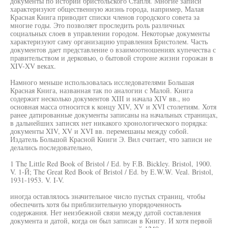
документы по истории бристольского Стапля. Многие записи
характеризуют общественную жизнь города, например, Малая
Красная Книга приводит списки членов городского совета за
многие годы. Это позволяет проследить роль различных
социальных слоев в управлении городом. Некоторые документы
характеризуют саму организацию управления Бристолем. Часть
документов дает представление о взаимоотношениях купечества с
правительством и дерковью, о бытовой стороне жизни горожан в
XIV-XV веках.
Намного меньше использовалась исследователями Большая
Красная Книга, названная так по аналогии с Малой. Книга
содержит несколько документов XIII и начала XIV вв., но
основная масса относится к концу XIV, XV и XVI столетиям. Хотя
ранее датированные документы записаны на начальных страницах,
в дальнейших записях нет никакого хронологического порядка:
документы XIV, XV и XVI вв. перемешаны между собой.
Издатель Большой Красной Книги Э. Вил считает, что записи не
делались последовательно,
1 The Little Red Book of Bristol / Ed. by F.B. Bickley. Bristol, 1900.
V. 1-Й; The Great Red Book of Bristol / Ed. by E.W.W. Veal. Bristol,
1931-1953. V. I-V.
иногда оставлялось значительное число пустых страниц, чтобы
обеспечить хотя бы приблизительную упорядоченность
содержания. Нет неизбежной связи между датой составления
документа и датой, когда он был записан в Книгу. И хотя первой