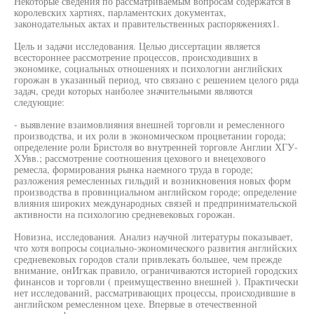
Некоторые сведения по рассматриваемым вопросам содержатся в
королевских хартиях, парламентских документах,
законодательных актах и правительственных распоряжениях1.
Цель и задачи исследования. Целью диссертации является
всестороннее рассмотрение процессов, происходивших в
экономике, социальных отношениях и психологии английских
горожан в указанный период, что связано с решением целого ряда
задач, среди которых наиболее значительными являются
следующие:
- выявление взаимовлияния внешней торговли и ремесленного
производства, и их роли в экономическом процветании города;
определение роли Бристоля во внутренней торговле Англии ХГУ-
ХУвв.; рассмотрение соотношения цехового и внецехового
ремесла, формирования рынка наемного труда в городе;
разложения ремесленных гильдий и возникновения новых форм
производства в провинциальном английском городе; определение
влияния широких международных связей и предпринимательской
активности на психологию средневековых горожан.
Новизна, исследования. Анализ научной литературы показывает,
что хотя вопросы социально-экономического развития английских
средневековых городов стали привлекать большее, чем прежде
внимание, онИгкак правило, ограничиваются историей городских
финансов и торговли ( преимущественно внешней ). Практически
нет исследований, рассматривающих процессы, происходившие в
английском ремесленном цехе. Впервые в отечественной