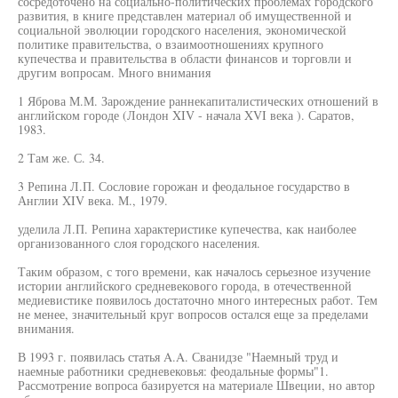
сосредоточено на социально-политических проблемах городского
развития, в книге представлен материал об имущественной и
социальной эволюции городского населения, экономической
политике правительства, о взаимоотношениях крупного
купечества и правительства в области финансов и торговли и
другим вопросам. Много внимания
1 Яброва М.М. Зарождение раннекапиталистических отношений в
английском городе (Лондон XIV - начала XVI века ). Саратов,
1983.
2 Там же. С. 34.
3 Репина Л.П. Сословие горожан и феодальное государство в
Англии XIV века. М., 1979.
уделила Л.П. Репина характеристике купечества, как наиболее
организованного слоя городского населения.
Таким образом, с того времени, как началось серьезное изучение
истории английского средневекового города, в отечественной
медиевистике появилось достаточно много интересных работ. Тем
не менее, значительный круг вопросов остался еще за пределами
внимания.
В 1993 г. появилась статья A.A. Сванидзе "Наемный труд и
наемные работники средневековья: феодальные формы"1.
Рассмотрение вопроса базируется на материале Швеции, но автор