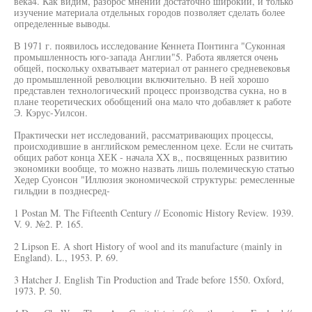
века4. Как видим, разброс мнений достаточно широкий, и только
изучение материала отдельных городов позволяет сделать более
определенные выводы.
В 1971 г. появилось исследование Кеннета Понтинга "Суконная
промышленность юго-запада Англии"5. Работа является очень
общей, поскольку охватывает материал от раннего средневековья
до промышленной революции включительно. В ней хорошо
представлен технологический процесс производства сукна, но в
плане теоретических обобщений она мало что добавляет к работе
Э. Кэрус-Уилсон.
Практически нет исследований, рассматривающих процессы,
происходившие в английском ремесленном цехе. Если не считать
общих работ конца ХЕК - начала XX в,, посвященных развитию
экономики вообще, то можно назвать лишь полемическую статью
Хедер Суонсон "Иллюзия экономической структуры: ремесленные
гильдии в позднесред-
1 Postan M. The Fifteenth Century // Economic History Review. 1939.
V. 9. №2. P. 165.
2 Lipson E. A short History of wool and its manufacture (mainly in
England). L., 1953. P. 69.
3 Hatcher J. English Tin Production and Trade before 1550. Oxford,
1973. P. 50.