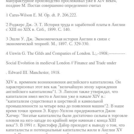
мануфактурное производство прослеживал уже в XIV веке4,
позднее М. Постан совершенно определенно считал
1 Carus-Wilson Е. М. Op. dt. Р. 206,222.
2 Роджерс Дж. Э. Т. История труда и заработной платы в Англии
с XIII по XIX в. Спб., 1899. С. 140.
3 Эшли У. Дж. Экономическая история Англии в связи с
экономической теорией. М., 1897. С. 329-330.
4 Unwin G. The Gilds and Companies of London. L;,-1908;-----------
Social Evolution in medieval London // Finance and Trade under
. Edward III. Manchester, 1918.
XIV в. временем возникновения английского капитализма. Он
характеризовал этот век как "величайшую эпоху зарождения
английского капитализма"1. Э. Липсон также утверждал, что
капитализм имел место в Англии уже в начале XIV в.:
"капитализм существовал в шерстяной и камвольной
промышленности за четыре века до появления машин"2. В наше
время точки зрения Э. Кэрус-Уилсон придерживается Джон
Хатчер: "богатые капиталисты были достаточно сильны в торговле
оловом на юго-западе по крайней мере начиная с конца XIII
века"3. В 1991 г. Кристофер Дайер приходит к выводу о том, что
капиталисты и потенциальные капиталисты жили в Англии XV