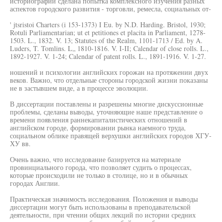
историографии сделана попытка комплексного изучения разных
аспектов городского развития - торговли, ремесла, социальных от-
' jtsristoi Charters (i 153-1373) I Eu. by N.D. Harding. Bristol, 1930;
Rotuli Parliamentarian; ut et petitiones et placita in Parliament, 1278-
1503. L., 1832. V. 13; Statutes of the Realm, 1101-1713 / Ed. by A.
Luders, T. Tomlins. L„ 1810-1816. V. I-II; Calendar of close rolls. L.,
1892-1927. V. 1-24; Calendar of patent rolls. L., 1891-1916. V. 1-27.
ношений и психологии английских горожан на протяжении двух
веков. Важно, что отдельные стороны городской жизни показаны
не в застывшем виде, а в процессе эволюции.
В диссертации поставлены и разрешены многие дискуссионные
проблемы, сделаны выводы, уточняющие наше представление о
времени появления раннекапиталистических отношений в
английском городе, формировании рынка наемного труда,
социальном облике правящей верхушки английских городов ХГУ-
ХУ вв.
Очень важно, что исследование базируется на материале
провинциального города, что позволяет судить о процессах,
которые происходили не только в столице, но и в обычных
городах Англии.
Практическая значимость исследования. Положения и выводы
диссертации могут быть использованы в преподавательской
деятельности, при чтении общих лекций по истории средних