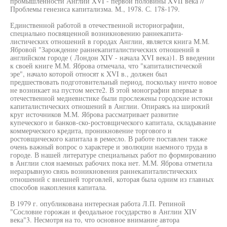
промышленности Англии XVI - первой половины XVII века //
Проблемы генезиса капитализма. М., 1978. С. 178-179.
Единственной работой в отечественной историографии,
специально посвященной возникновению раннекапита-
листических отношений в городах Англии, является книга М.М.
Ябровой "Зарождение раннекапиталистических отношений в
английском городе ( Лондон XIV - начала XVI века)1. В введении
к своей книге М.М. Яброва отмечала, что "капиталистической
эре", начало которой относят к XVI в., должен был
предшествовать подготовительный период, поскольку ничто новое
не возникает на пустом месте2. В этой монографии впервые в
отечественной медиевистике были прослежены городские истоки
капиталистических отношений в Англии. Опираясь на широкий
круг источников М.М. Яброва рассматривает развитие
купеческого и банков-ско-ростовщического капитала, складывание
коммерческого кредита, проникновение торгового и
ростовщического капитала в ремесло. В работе поставлен также
очень важный вопрос о характере и эволюции наемного труда в
городе. В нашей литературе специальных работ по формированию
в Англии слоя наемных рабочих пока нет. М.М. Яброва отметила
неразрывную связь возникновения раннекапиталистических
отношений с внешней торговлей, которая была одним из главных
способов накопления капитала.
В 1979 г. опубликована интересная работа Л.П. Репиной
"Сословие горожан и феодальное государство в Англии XIV
века"3. Несмотря на то, что основное внимание автора