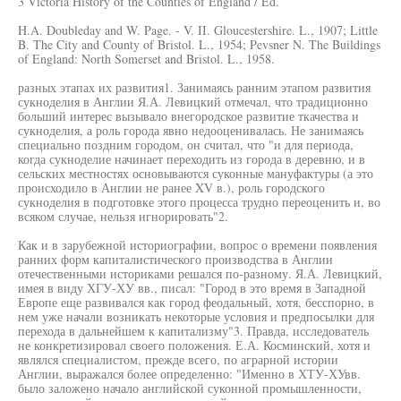
3 Victoria History of the Counties of England / Ed.
H.A. Doubleday and W. Page. - V. II. Gloucestershire. L., 1907; Little
B. The City and County of Bristol. L., 1954; Pevsner N. The Buildings
of England: North Somerset and Bristol. L., 1958.
разных этапах их развития1. Занимаясь ранним этапом развития
сукноделия в Англии Я.А. Левицкий отмечал, что традиционно
больший интерес вызывало внегородское развитие ткачества и
сукноделия, а роль города явно недооценивалась. Не занимаясь
специально поздним городом, он считал, что "и для периода,
когда сукноделие начинает переходить из города в деревню, и в
сельских местностях основываются суконные мануфактуры (а это
происходило в Англии не ранее XV в.), роль городского
сукноделия в подготовке этого процесса трудно переоценить и, во
всяком случае, нельзя игнорировать"2.
Как и в зарубежной историографии, вопрос о времени появления
ранних форм капиталистического производства в Англии
отечественными историками решался по-разному. Я.А. Левицкий,
имея в виду ХГУ-ХУ вв., писал: "Город в это время в Западной
Европе еще развивался как город феодальный, хотя, бесспорно, в
нем уже начали возникать некоторые условия и предпосылки для
перехода в дальнейшем к капитализму"3. Правда, исследователь
не конкретизировал своего положения. Е.А. Косминский, хотя и
являлся специалистом, прежде всего, по аграрной истории
Англии, выражался более определенно: "Именно в ХТУ-ХУвв.
было заложено начало английской суконной промышленности,