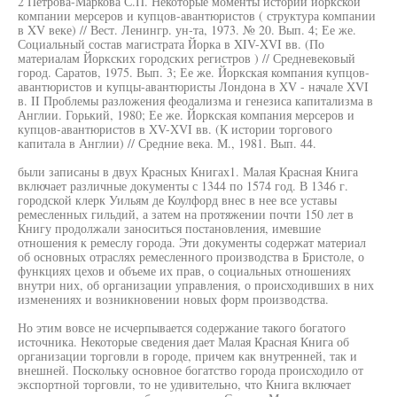
2 Петрова-Маркова С.П. Некоторые моменты истории йоркской
компании мерсеров и купцов-авантюристов ( структура компании
в XV веке) // Вест. Ленингр. ун-та, 1973. № 20. Вып. 4; Ее же.
Социальный состав магистрата Йорка в XIV-XVI вв. (По
материалам Йоркских городских регистров ) // Средневековый
город. Саратов, 1975. Вып. 3; Ее же. Йоркская компания купцов-
авантюристов и купцы-авантюристы Лондона в XV - начале XVI
в. II Проблемы разложения феодализма и генезиса капитализма в
Англии. Горький, 1980; Ее же. Йоркская компания мерсеров и
купцов-авантюристов в XV-XVI вв. (К истории торгового
капитала в Англии) // Средние века. М., 1981. Вып. 44.
были записаны в двух Красных Книгах1. Малая Красная Книга
включает различные документы с 1344 по 1574 год. В 1346 г.
городской клерк Уильям де Коулфорд внес в нее все уставы
ремесленных гильдий, а затем на протяжении почти 150 лет в
Книгу продолжали заноситься постановления, имевшие
отношения к ремеслу города. Эти документы содержат материал
об основных отраслях ремесленного производства в Бристоле, о
функциях цехов и объеме их прав, о социальных отношениях
внутри них, об организации управления, о происходивших в них
изменениях и возникновении новых форм производства.
Но этим вовсе не исчерпывается содержание такого богатого
источника. Некоторые сведения дает Малая Красная Книга об
организации торговли в городе, причем как внутренней, так и
внешней. Поскольку основное богатство города происходило от
экспортной торговли, то не удивительно, что Книга включает