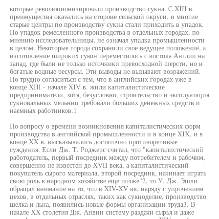
которые революционизировали производство сукна. С XIII в.
преимущества оказались на стороне сельской округи, и многие
старые центры по производству сукна стали приходить в упадок.
Но упадок ремесленного производства в отдельных городах, по
мнению исследовательницы, не означал упадка промышленности
в целом. Некоторые города сохранили свое ведущее положение, а
изготовление широких сукон переместилось с востока Англии на
запад, где были не только источники превосходной шерсти, но и
богатые водные ресурсы. Эти выводы не вызывают возражений.
Но трудно согласиться с тем, что в английских городах уже в
конце XIII - начале XIV в. жили капиталистические
предприниматели, хотя, безусловно, строительство и эксплуатация
сукновальных мельниц требовали больших денежных средств и
наемных работников.1
По вопросу о времени возникновения капиталистических форм
производства в английской промышленности и в конце XIX, и в
конце XX в. высказывались достаточно противоречивые
суждения. Если Дж. Т. Роджерс считал, что "капиталистический
работодатель, первый посредник между потребителем и рабочим,
совершенно не известен до XVII века, а капиталистический
покупатель сырого материала, второй посредник, начинает играть
свою роль в народном хозяйстве еще позже"2, то У. Дж. Эшли
обращал внимание на то, что в XIV-XV вв. наряду с упрочением
цехов, в отдельных отраслях, таких как сукноделие, производство
шелка и льна, появились новые формы организации труда3. В
начале XX столетия Дж. Анвин систему раздачи сырья и даже