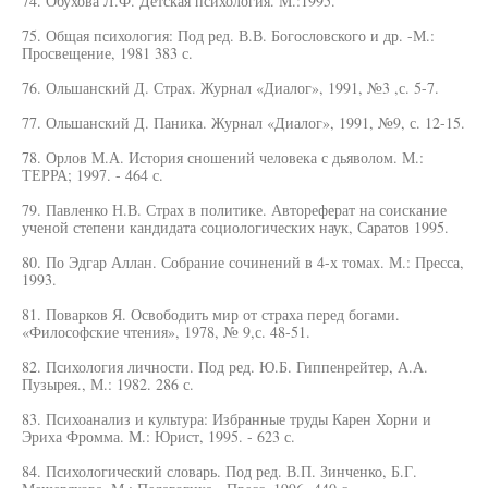
74. Обухова Л.Ф. Детская психология. М.:1995.
75. Общая психология: Под ред. В.В. Богословского и др. -М.:
Просвещение, 1981 383 с.
76. Ольшанский Д. Страх. Журнал «Диалог», 1991, №3 ,с. 5-7.
77. Ольшанский Д. Паника. Журнал «Диалог», 1991, №9, с. 12-15.
78. Орлов М.А. История сношений человека с дьяволом. М.:
ТЕРРА; 1997. - 464 с.
79. Павленко Н.В. Страх в политике. Автореферат на соискание
ученой степени кандидата социологических наук, Саратов 1995.
80. По Эдгар Аллан. Собрание сочинений в 4-х томах. М.: Пресса,
1993.
81. Поварков Я. Освободить мир от страха перед богами.
«Философские чтения», 1978, № 9,с. 48-51.
82. Психология личности. Под ред. Ю.Б. Гиппенрейтер, А.А.
Пузырея., М.: 1982. 286 с.
83. Психоанализ и культура: Избранные труды Карен Хорни и
Эриха Фромма. М.: Юрист, 1995. - 623 с.
84. Психологический словарь. Под ред. В.П. Зинченко, Б.Г.