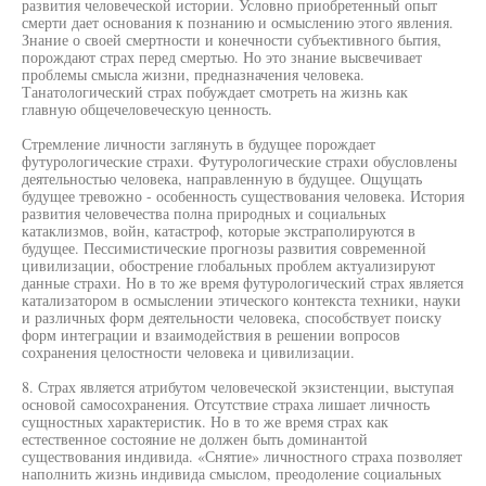
развития человеческой истории. Условно приобретенный опыт
смерти дает основания к познанию и осмыслению этого явления.
Знание о своей смертности и конечности субъективного бытия,
порождают страх перед смертью. Но это знание высвечивает
проблемы смысла жизни, предназначения человека.
Танатологический страх побуждает смотреть на жизнь как
главную общечеловеческую ценность.
Стремление личности заглянуть в будущее порождает
футурологические страхи. Футурологические страхи обусловлены
деятельностью человека, направленную в будущее. Ощущать
будущее тревожно - особенность существования человека. История
развития человечества полна природных и социальных
катаклизмов, войн, катастроф, которые экстраполируются в
будущее. Пессимистические прогнозы развития современной
цивилизации, обострение глобальных проблем актуализируют
данные страхи. Но в то же время футурологический страх является
катализатором в осмыслении этического контекста техники, науки
и различных форм деятельности человека, способствует поиску
форм интеграции и взаимодействия в решении вопросов
сохранения целостности человека и цивилизации.
8. Страх является атрибутом человеческой экзистенции, выступая
основой самосохранения. Отсутствие страха лишает личность
сущностных характеристик. Но в то же время страх как
естественное состояние не должен быть доминантой
существования индивида. «Снятие» личностного страха позволяет
наполнить жизнь индивида смыслом, преодоление социальных