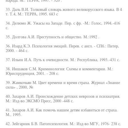
народа. М.: ТЕРРА, 1997. - 320 .
33. Даль В.И. Толковый словарь живого великорусского языка. В 4
т. Т.4, М.: ТЕРРА, 1995. 683 с
34. Делюмо Ж. Ужасы на Западе. Пер. с фр. -М.: Голос, 1994.-416
с.
35. Долгова А.И. Преступность и общество. М.:1992 .
36. Изард К.Э. Психология эмоций. Перев. с англ. - СПб.: Питер,
2000. - 464 с.
37. Ильин И.А. Путь к очевидности. М.: Республика, 1993.-431 с.
38. Иншаков С.М. Криминология: Схемы и комментарии. М.:
Юриспруденция, 2001. - 208 с.
39. Жамкочьян М. Цвет времени и время страха. Журнал «Знание
сила» , 2000, №
40. Захаров А.И. Происхождение детских неврозов и психиатрия.
М.: Изд-во ЭКСМО Пресс, 2000 -448 с.
41. Захаров А.И. Как помочь нашим детям избавиться от страха.
М., 1995.
42. Зейгарник Б.В. Патопсихология. М.: Изд-во МГУ, 1976- 238 с.