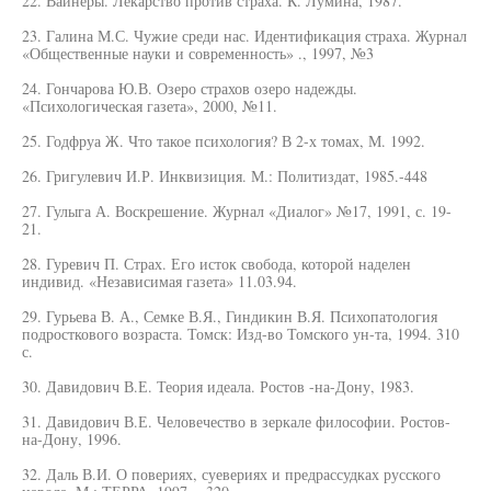
22. Вайнеры. Лекарство против страха. К. Лумина, 1987.
23. Галина М.С. Чужие среди нас. Идентификация страха. Журнал
«Общественные науки и современность» ., 1997, №3
24. Гончарова Ю.В. Озеро страхов озеро надежды.
«Психологическая газета», 2000, №11.
25. Годфруа Ж. Что такое психология? В 2-х томах, М. 1992.
26. Григулевич И.Р. Инквизиция. М.: Политиздат, 1985.-448
27. Гулыга А. Воскрешение. Журнал «Диалог» №17, 1991, с. 19-
21.
28. Гуревич П. Страх. Его исток свобода, которой наделен
индивид. «Независимая газета» 11.03.94.
29. Гурьева В. А., Семке В.Я., Гиндикин В.Я. Психопатология
подросткового возраста. Томск: Изд-во Томского ун-та, 1994. 310
с.
30. Давидович В.Е. Теория идеала. Ростов -на-Дону, 1983.
31. Давидович В.Е. Человечество в зеркале философии. Ростов-
на-Дону, 1996.
32. Даль В.И. О повериях, суевериях и предрассудках русского