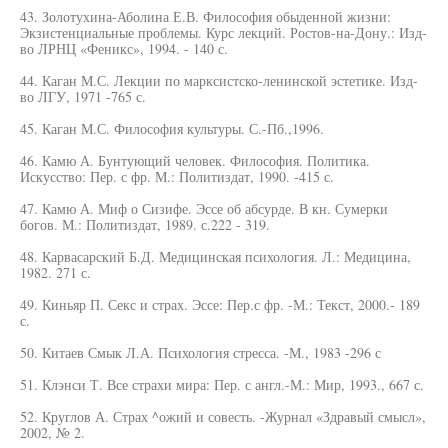
43. Золотухина-Аболина Е.В. Философия обыденной жизни:
Экзистенциальные проблемы. Курс лекций. Ростов-на-Дону.: Изд-
во ЛРНЦ «Феникс», 1994. - 140 с.
44. Каган М.С. Лекции по марксистско-ленинской эстетике. Изд-
во ЛГУ, 1971 -765 с.
45. Каган М.С. Философия культуры. С.-Пб.,1996.
46. Камю А. Бунтующий человек. Философия. Политика.
Искусство: Пер. с фр. М.: Политиздат, 1990. -415 с.
47. Камю А. Миф о Сизифе. Эссе об абсурде. В кн. Сумерки
богов. М.: Политиздат, 1989. с.222 - 319.
48. Карвасарский Б.Д. Медицинская психология. Л.: Медицина,
1982. 271 с.
49. Киньяр П. Секс и страх. Эссе: Пер.с фр. -М.: Текст, 2000.- 189
с.
50. Китаев Смык Л.А. Психология стресса. -М., 1983 -296 с
51. Клэнси Т. Все страхи мира: Пер. с англ.-М.: Мир, 1993., 667 с.
52. Круглов А. Страх ^ожий и совесть. -Журнал «Здравый смысл»,
2002, № 2.