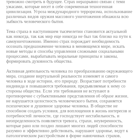
тревожно смотреть в будущее. Страх неразрывно связан с теми
ужасами, которые несет в себе современная техногенная
цивилизация. Угроза международного терроризма, использование
различных видов оружия массового уничтожения обнажила всю
зыбкость человеческого бытия.
Тема страха в наступившем тысячелетии становится актуальной
как никогда, так как мир еще никогда не был так близко на пути к
самоуничтожению. Именно страх порождает необходимость
осознать предназначение человека в меняющемся мире, искать
новые методы и способы управления сложными социальными
процессами, вырабатывать моральные принципы и законы,
формировать духовность общества.
Активная деятельность человека по преобразованию окружающего
мира, создание виртуальной реальности изменяет и самого
человека в ходе истории, его природу. Возрастают потребности
индивида и повышаются требования, предъявляемые к нему со
стороны общества. Если эти требования не вступают в
противоречие с субъективными представления об образе жизни,
не нарушается целостность человеческого бытия, сохраняется
психическое и душевное здоровье человека. В обществе не
способном создать условия, для воплощения в жизнь интересов и
потребностей личности, где господствует нестабильность, и
неопределенность появляется тревога, страхи, неуверенность,
которые рано или поздно лишают многих людей способности
разумно и эффективно действовать, нарушают здоровье, ведут к
патологическим расстройствам в форме навязчивых страхов,