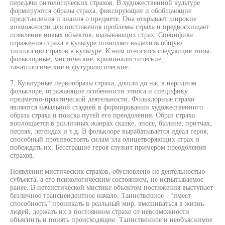
передачи онтологических страхов. В художественной культуре
формируются образы страха, фиксирующие и обобщающие
представления и знания о предмете. Она открывает широкие
возможности для постижения проблемы страха и предвосхищает
появление новых объектов, вызывающих страх. Специфика
отражения страха в культуре позволяет выделить общую
типологию страхов в культуре. К ним относятся следующие типы:
фольклорные, мистические, криминалистические,
танатологические и футурологические.
7. Культурные первообразы страха, дошли до нас в народном
фольклоре, отражающие особенности этноса и специфику
предметно-практической деятельности. Фольклорные страхи
являются начальной стадией в формировании художественного
образа страха и поиска путей его преодоления. Образ страха
воплощается в различных жанрах сказке, эпосе, былине, притчах,
песнях, легендах и т.д. В фольклоре вырабатывается идеал героя,
способный противостоять силам зла олицетворяющих страх и
побеждать их. Бесстрашие героя служит примером преодоления
страхов.
Появления мистических страхов, обусловлено не деятельностью
субъекта, а его психологическим состоянием, не испытываемое
ранее. В нетеистической мистике объектом постижения выступает
безличное трансцендентное начало. Таинственное - "имеет
способность" проникать в реальный мир, вмешиваться в жизнь
людей, держать их в постоянном страхе от невозможности
объяснить и понять происходящие. Таинственное и необъяснимое