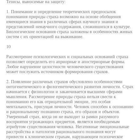
Тезисы, выносимые на защиту:
1. Понимание и определение теоретических предпосылок
понимания природы страха возможно на основе обобщения
имеющиеся знания в различных сферах научного знания и
представлений ненаучного содержания, сложившихся в культуре.
Биологические основания страха заложены в особенностях живых
систем с их ориентацией на выживание.
10
Рассмотрение психологических и социальных оснований страха
позволяет определить его априорные и апостериорные формы.
Любое нарушение целостности человеческого существования
может послужить источником формирования страхов.
2. Появление различных страхов обусловлено особенностями
онтогенетического и филогенетического развития личности. Страх
начинается с физиологии и заканчивается высшими сферами
мышления. Рассмотрение природы страха нельзя свести к
пониманию его как отрицательной эмоции, это особая
ментальность, присущая личности. Человек способен к осознанию
и рациональному познанию страха, его образов и объектов.
Умеренный страх, когда он не выходит за рамки разумного
восприятия угрожающих предметов, является необходимым
атрибутом существования человека. Негативные эмоциональные
расстройства и патология рационального познания могут
привести к клиническим страхам, нарушающим психическое