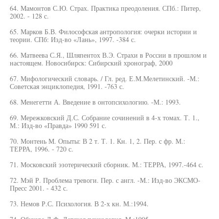
64. Мамонтов С.Ю. Страх. Практика преодоления. СПб.: Питер,
2002. - 128 с.
65. Марков Б.В. Философская антропология: очерки истории и
теории. СПб: Изд-во «Лань», 1997. -384 с.
66. Матвеева С.Я., Шляпентох В.Э. Страхи в России в прошлом и
настоящем. Новосибирск: Сибирский хронограф, 2000
67. Мифологический словарь. / Гл. ред. Е.М.Мелетинский. -М.:
Советская энциклопедия, 1991. -763 с.
68. Менегетти А. Введение в онтопсихологию. -М.: 1993.
69. Мережковский Д.С. Собрание сочинений в 4-х томах. Т. 1.,
М.: Изд-во «Правда» 1990 591 с.
70. Монтень М. Опыты: В 2 т. Т. 1. Кн. 1, 2. Пер. с фр. М.:
ТЕРРА, 1996. - 720 с.
71. Московский эзотерический сборник. М.: ТЕРРА, 1997.-464 с.
72. Мэй Р. Проблема тревоги. Пер. с англ. -М.: Изд-во ЭКСМО-
Пресс 2001. - 432 с.
73. Немов Р.С. Психология. В 2-х кн. М.:1994.