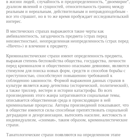
в жизни людей, случайность и предопределенность, "двоемирие",
дуализм явлений и сущностей, относительность границ между
реальным и нереальным, действительным и неправдоподобным -
все это страшит, но в то же время пробуждает исследовательский
интерес.
В мистических страхах выражаются такие черты как
амбивалентность, загадочность предмета (страх перед
неизвестностью), неопределенная неопределенность (страх перед
«Ничто») и влечение к предмету.
Криминалистические страхи имеют определенность предмета,
выражая степень беспокойства общества, государства, личности
перед криминалом и общественно опасными деяниями, являются
стимулом для поиска новых форм, средств и способов борьбы с
преступностью, способствуют повышению требований к
соблюдению законности. Формой выражения данных страхов в
культуре является жанр детектива (исторический, политический),
а также триллер, вестерн и истории катастрофы. Во всех
произведениях этого жанра затрагиваются социальные темы,
описывается общественная среда и происходящие в ней
криминальные процессы. Авторы произведений показывают, что
в обществе имеются силы способные препятствовать социальной
деградации и дезорганизации, вытеснять насилие, жестокость и
индивидуализм, «снимая», таким образом, криминалистические
страхи.
Танатологические страхи появляются на определенном этапе