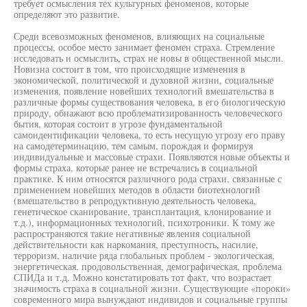
требует осмысления тех культурных феноменов, которые
определяют это развитие.
Среди всевозможных феноменов, влияющих на социальные
процессы, особое место занимает феномен страха. Стремление
исследовать и осмыслить, страх не новы в общественной мысли.
Новизна состоит в том, что происходящие изменения в
экономической, политической и духовной жизни, социальные
изменения, появление новейших технологий вмешательства в
различные формы существования человека, в его биологическую
природу, обнажают всю проблематизированность человеческого
бытия, которая состоит в угрозе фундаментальной
самоидентификации человека, то есть несущую угрозу его праву
на самодетерминацию, тем самым, порождая и формируя
индивидуальные и массовые страхи. Появляются новые объекты и
формы страха, которые ранее не встречались в социальной
практике. К ним относятся различного рода страхи, связанные с
применением новейших методов в области биотехнологий
(вмешательство в репродуктивную деятельность человека,
генетическое сканирование, трансплантация, клонирование и
т.д.), информационных технологий, психотроники. К тому же
распространяются такие негативные явления социальной
действительности как наркомания, преступность, насилие,
терроризм, наличие ряда глобальных проблем - экологическая,
энергетическая, продовольственная, демографическая, проблема
СПИДа и т.д. Можно констатировать тот факт, что возрастает
значимость страха в социальной жизни. Существующие «пороки»
современного мира вынуждают индивидов и социальные группы