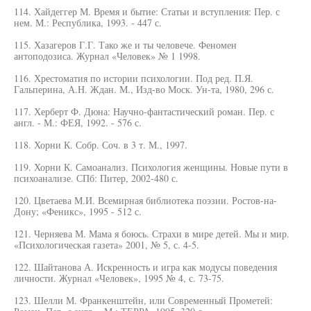
114. Хайдеггер М. Время и бытие: Статьи и вступления: Пер. с
нем. М.: Республика, 1993. - 447 с.
115. Хазагеров Г.Г. Тако же и ты человече. Феномен
антоподозиса. Журнал «Человек» № 1 1998.
116. Хрестоматия по истории психологии. Под ред. П.Я.
Гальперина, А.Н. Ждан. М., Изд-во Моск. Ун-та, 1980, 296 с.
117. Херберт Ф. Дюна: Научно-фантастический роман. Пер. с
англ. - М.: ФЕЯ, 1992. - 576 с.
118. Хорни К. Собр. Соч. в 3 т. М., 1997.
119. Хорни К. Самоанализ. Психология женщины. Новые пути в
психоанализе. СПб: Питер, 2002-480 с.
120. Цветаева М.И. Всемирная библиотека поэзии. Ростов-на-
Дону; «Феникс», 1995 - 512 с.
121. Черняева М. Мама я боюсь. Страхи в мире детей. Мы и мир.
«Психологическая газета» 2001, № 5, с. 4-5.
122. Шайтанова А. Искренность и игра как модусы поведения
личности. Журнал «Человек», 1995 № 4, с. 73-75.
123. Шелли М. Франкенштейн, или Современный Прометей: