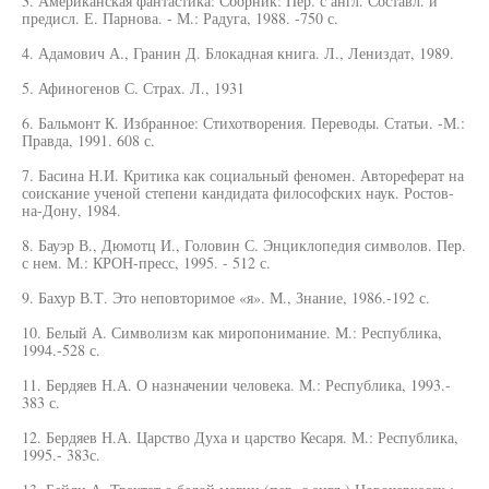
3. Американская фантастика: Сборник: Пер. с англ. Составл. и
предисл. Е. Парнова. - М.: Радуга, 1988. -750 с.
4. Адамович А., Гранин Д. Блокадная книга. Л., Лениздат, 1989.
5. Афиногенов С. Страх. Л., 1931
6. Бальмонт К. Избранное: Стихотворения. Переводы. Статьи. -М.:
Правда, 1991. 608 с.
7. Басина Н.И. Критика как социальный феномен. Автореферат на
соискание ученой степени кандидата философских наук. Ростов-
на-Дону, 1984.
8. Бауэр В., Дюмотц И., Головин С. Энциклопедия символов. Пер.
с нем. М.: КРОН-пресс, 1995. - 512 с.
9. Бахур В.Т. Это неповторимое «я». М., Знание, 1986.-192 с.
10. Белый А. Символизм как миропонимание. М.: Республика,
1994.-528 с.
11. Бердяев Н.А. О назначении человека. М.: Республика, 1993.-
383 с.
12. Бердяев Н.А. Царство Духа и царство Кесаря. М.: Республика,
1995.- 383с.