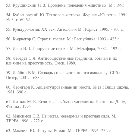
53. Крушинский J1.B. Проблемы поведения животных. М.: 1993.
54. Кублановский Ю. Технология страха. Журнал «Юность», 1991
№ 3, с. 60 62.
55. Культурология. XX век: Антология М.: Юрист, 1995. - 703 с.
56. Кьеркегор С. Страх и трепет. М.: Республика, 1993.- 423 с.
57. Леви В.Л. Приручение страха. М.: Метафора, 2002. - 192 с.
58. Лебедев С.Я. Антиобщественные традиции, обычаи и их
влияние на преступность. Омск, 1989.
59. Лейбин В.М. Словарь-справочник по психоанализу. СПб.:
Питер, 2001. - 688 с.
60. Леонгард К. Акцентуированные личности. Киев.: Вища школа,
1981. 390 с.
61. Литвак М. Е. Если хочешь быть счастливым. Ростов-на Дону,
Феникс, 1995
62. Максимов С.В. Нечистая, неведомая и крестная сила. М.:
ТЕРРА 1996. - 272 с.
63. Мамлеев Ю. Шатуны: Роман. М.: ТЕРРА, 1996.-232 с.