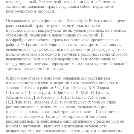
неопределенный, безотчетный, «страх -тоска» и собственно
экзистенциональный страх перед самим собой, перед своей
возможностью и свободой.
Психоаналитическая философия (З.Фрейд, Ф.Риман) анализирует
рациональный страх - перед внешней опасностью и
иррациональный как результат не актуализированных жизненных
стремлений, подавление невоплощенных желаний. В
неофрейдизме проблема страха наиболее ярко представлена в
работах Э.Фромма и К.Хорни. Рассматривая противоречивость
человеческого существования в обществе, они утверждают, что
появление страха возможно в результате рассогласования способов
человеческого бытия и противоречий во взаимоотношениях
между людьми, которые порождают у индивида чувство базальной
тревоги, неуверенности, страха.
К проблеме страха в основном обращались представители
психологической науки и медицины как отечественной, так и
западной. Страх в работах Ч.Д.Спилбергера, К.Е.Изарда,
В.Вундта, Г.Е. Дазаруса, Э.Эриксона, Р. Мэй, П.Тиллих,
А.Кемпенски, Д.Б.Уотсона, Л.С.Выготского, А.Р.Лурии,
Н.Д.Левитова, Захарова А.В. и многих других ученых страх
рассматривается в основном как отрицательная эмоция,
проявляющаяся на различных уровнях сознания. Практическая
психология содержит богатый эмпирический материал,
рассматривающий феномены индивидуального страха на уровне
нормы и патологии, выясняет характерные особенности
возрастных страхов и взаимосвязь психических и соматических