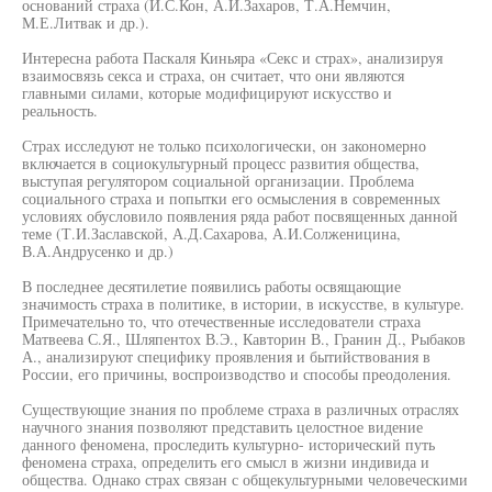
оснований страха (И.С.Кон, А.И.Захаров, Т.А.Немчин,
М.Е.Литвак и др.).
Интересна работа Паскаля Киньяра «Секс и страх», анализируя
взаимосвязь секса и страха, он считает, что они являются
главными силами, которые модифицируют искусство и
реальность.
Страх исследуют не только психологически, он закономерно
включается в социокультурный процесс развития общества,
выступая регулятором социальной организации. Проблема
социального страха и попытки его осмысления в современных
условиях обусловило появления ряда работ посвященных данной
теме (Т.И.Заславской, А.Д.Сахарова, А.И.Солженицина,
В.А.Андрусенко и др.)
В последнее десятилетие появились работы освящающие
значимость страха в политике, в истории, в искусстве, в культуре.
Примечательно то, что отечественные исследователи страха
Матвеева С.Я., Шляпентох В.Э., Кавторин В., Гранин Д., Рыбаков
А., анализируют специфику проявления и бытийствования в
России, его причины, воспроизводство и способы преодоления.
Существующие знания по проблеме страха в различных отраслях
научного знания позволяют представить целостное видение
данного феномена, проследить культурно- исторический путь
феномена страха, определить его смысл в жизни индивида и
общества. Однако страх связан с общекультурными человеческими