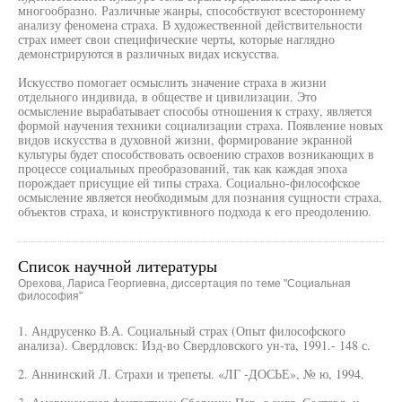
многообразно. Различные жанры, способствуют всестороннему
анализу феномена страха. В художественной действительности
страх имеет свои специфические черты, которые наглядно
демонстрируются в различных видах искусства.
Искусство помогает осмыслить значение страха в жизни
отдельного индивида, в обществе и цивилизации. Это
осмысление вырабатывает способы отношения к страху, является
формой научения техники социализации страха. Появление новых
видов искусства в духовной жизни, формирование экранной
культуры будет способствовать освоению страхов возникающих в
процессе социальных преобразований, так как каждая эпоха
порождает присущие ей типы страха. Социально-философское
осмысление является необходимым для познания сущности страха,
объектов страха, и конструктивного подхода к его преодолению.
Список научной литературы
Орехова, Лариса Георгиевна, диссертация по теме "Социальная
философия"
1. Андрусенко В.А. Социальный страх (Опыт философского
анализа). Свердловск: Изд-во Свердловского ун-та, 1991.- 148 с.
2. Аннинский Л. Страхи и трепеты. «ЛГ -ДОСЬЕ», № ю, 1994.