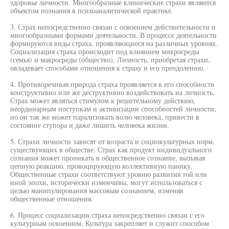
здоровье личности. Многообразные клинические страхи являются
объектом познания в психоаналитической практике.
3. Страх непосредственно связан с освоением действительности и
многообразными формами деятельности. В процессе деятельности
формируются виды страха, проявляющиеся на различных уровнях.
Социализация страха происходит под влиянием микросреды
(семья) и макросреды (общество). Личность, приобретая страхи,
овладевает способами отношения к страху и его преодолению.
4. Противоречивая природа страха проявляется в его способности
конструктивно или же деструктивно воздействовать на личность.
Страх может являться стимулом к решительному действию,
неординарным поступкам и активизации способностей личности,
но он так же может парализовать волю человека, привести в
состояние ступора и даже лишить человека жизни.
5. Страхи личности зависят от возраста и социокультурных норм,
существующих в обществе. Страх как продукт индивидуального
сознания может проникать в общественное сознание, вызывая
цепную реакцию, провоцирующую коллективную панику.
Общественные страхи соответствуют уровню развития той или
иной эпохи, исторически изменчивы, могут использоваться с
целью манипулирования массовым сознанием, изменяя
общественные отношения.
6. Процесс социализации страха непосредственно связан с его
культурным освоением. Культура закрепляет и служит способом