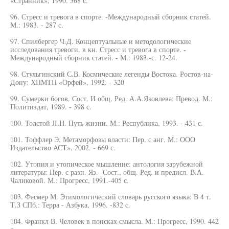
«Странник», 1990. 368 с.
96. Стресс и тревога в спорте. -Международный сборник статей.
М.: 1983. - 287 с.
97. Спилбергер Ч.Д. Концептуальные и методологические
исследования тревоги. в кн. Стресс и тревога в спорте. -
Международный сборник статей. - М.: 1983.-с. 12-24.
98. Стульгинский С.В. Космические легенды Востока. Ростов-на-
Дону: ХПМТП «Орфей», 1992. - 320
99. Сумерки богов. Сост. И общ. Ред. А.А.Яковлева: Превод. М.:
Политиздат, 1989. - 398 с.
100. Толстой JI.H. Путь жизни. М.: Республика, 1993. - 431 с.
101. Тоффлер Э. Метаморфозы власти: Пер. с анг. М.: ООО
Издательство ACT», 2002. - 669 с.
102. Утопия и утопическое мышление: антология зарубежной
литературы: Пер. с разн. Яз. -Сост., общ. Ред. и предисл. В.А.
Чаликовой. М.: Прогресс, 1991.-405 с.
103. Фасмер М. Этимологический словарь русского языка: В 4 т.
Т.З СПб.: Терра - Азбука, 1996. -832 с.
104. Франкл В. Человек в поисках смысла. М.: Прогресс, 1990. 442