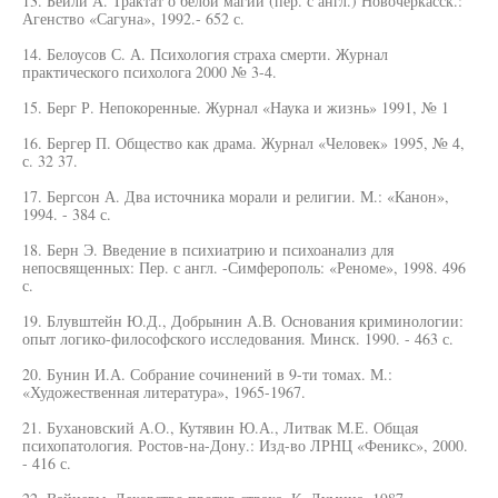
13. Бейли А. Трактат о белой магии (пер. с англ.) Новочеркасск.:
Агенство «Сагуна», 1992.- 652 с.
14. Белоусов С. А. Психология страха смерти. Журнал
практического психолога 2000 № 3-4.
15. Берг Р. Непокоренные. Журнал «Наука и жизнь» 1991, № 1
16. Бергер П. Общество как драма. Журнал «Человек» 1995, № 4,
с. 32 37.
17. Бергсон А. Два источника морали и религии. М.: «Канон»,
1994. - 384 с.
18. Берн Э. Введение в психиатрию и психоанализ для
непосвященных: Пер. с англ. -Симферополь: «Реноме», 1998. 496
с.
19. Блувштейн Ю.Д., Добрынин А.В. Основания криминологии:
опыт логико-философского исследования. Минск. 1990. - 463 с.
20. Бунин И.А. Собрание сочинений в 9-ти томах. М.:
«Художественная литература», 1965-1967.
21. Бухановский А.О., Кутявин Ю.А., Литвак М.Е. Общая
психопатология. Ростов-на-Дону.: Изд-во ЛРНЦ «Феникс», 2000.
- 416 с.