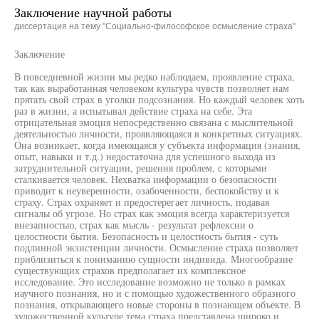
Заключение научной работы
диссертация на тему "Социально-философское осмысление страха"
Заключение
В повседневной жизни мы редко наблюдаем, проявление страха,
так как выработанная человеком культура чувств позволяет нам
прятать свой страх в уголки подсознания. Но каждый человек хоть
раз в жизни, а испытывал действие страха на себе. Эта
отрицательная эмоция непосредственно связана с мыслительной
деятельностью личности, проявляющаяся в конкретных ситуациях.
Она возникает, когда имеющаяся у субъекта информация (знания,
опыт, навыки и т.д.) недостаточна для успешного выхода из
затруднительной ситуации, решения проблем, с которыми
сталкивается человек. Нехватка информации о безопасности
приводит к неуверенности, озабоченности, беспокойству и к
страху. Страх охраняет и предостерегает личность, подавая
сигналы об угрозе. Но страх как эмоция всегда характеризуется
внезапностью, страх как мысль - результат рефлексии о
целостности бытия. Безопасность и целостность бытия - суть
подлинной экзистенции личности. Осмысление страха позволяет
приблизиться к пониманию сущности индивида. Многообразие
существующих страхов предполагает их комплексное
исследование. Это исследование возможно не только в рамках
научного познания, но и с помощью художественного образного
познания, открывающего новые стороны в познающем объекте. В
художественной культуре тема страха представлена широко и