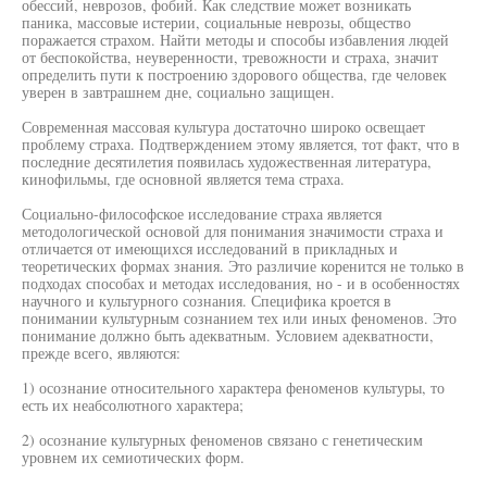
обессий, неврозов, фобий. Как следствие может возникать
паника, массовые истерии, социальные неврозы, общество
поражается страхом. Найти методы и способы избавления людей
от беспокойства, неуверенности, тревожности и страха, значит
определить пути к построению здорового общества, где человек
уверен в завтрашнем дне, социально защищен.
Современная массовая культура достаточно широко освещает
проблему страха. Подтверждением этому является, тот факт, что в
последние десятилетия появилась художественная литература,
кинофильмы, где основной является тема страха.
Социально-философское исследование страха является
методологической основой для понимания значимости страха и
отличается от имеющихся исследований в прикладных и
теоретических формах знания. Это различие коренится не только в
подходах способах и методах исследования, но - и в особенностях
научного и культурного сознания. Специфика кроется в
понимании культурным сознанием тех или иных феноменов. Это
понимание должно быть адекватным. Условием адекватности,
прежде всего, являются:
1) осознание относительного характера феноменов культуры, то
есть их неабсолютного характера;
2) осознание культурных феноменов связано с генетическим
уровнем их семиотических форм.