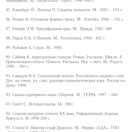
Мещерякова. М.: Педагогика - Пресс, 1996.-440 с.
85. Раншбург Й., Поппер П. Секреты личности. М.: 1983 .- 154 с.
86. Риман Ф. Основные формы страха. М.: Алетейа, 1998. - 336 с.
87. Ремарк Э.М. Триумфальная арка. М.: Правда, 1982.-480
88. Рерих Н.К. О Вечном. М.: Республика, 1994.- 462 с.
89. Рыбаков А. Страх. М., 1990.
90. Саймак К. пересадочная станция: Роман. Рассказы. Шекли. Р.
Цивилизация статуса: Повесть. Рассказы. Пер. с англ. М.: Радуга,
1990. - 560 с.
91. Самедов В.А. Социальный телезис Российского среднего слоя.
Дис. на соиск. уч. степ, доктора социологических наук. Ростов-на-
Дону, 1999.
92. Сказка серебряного века: Сборник. М.: ТЕРРА, 1997. - 640
93. Скотт С. История пыток. М., 2001.
94. Социокультурные утопии XX века. Реферативный сборник.
Выпуск 6, М.:1998 200 с.
95. Стокер Б. Вампир (граф Дракула). М.: Фирма «АДА», ТПО