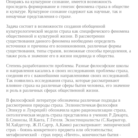
Опираясь на культурное сознание, имеется возможность
проследить формирование и генезис феномена страха в обществе
и культуре. Культурное сознание содержит как научные, так и
ненаучные представления о страхе.
Задача состоит в возможности создания обобщенной
культурологической модели страха как специфического феномена
общественной и культурной жизни. В рассмотрении
существования данного феномена необходимо определить
источники и причины его возникновения, различные формы
существования, типы страхов, возможные способы преодоления, а
также роль и значение его в жизни индивида и общества.
Степень разработанности проблемы. Разные философские школы
и направления касались в своих исследованиях проблемы страха,
соединяя его с важнейшими направлениями своих исследований.
Так появились исследования страха, которые рассматривают
влияние страха на различные сферы бытия человека, его значение
и роль в различных сферах общественной жизни.
В философской литературе обозначены различные подходы в
рассмотрении природы страха. Эллинистичекая философия
(Эпикур и Лукреций) обозначила идею рационализации страха,
онтологическая модель страха представлена в учениях Р.Декарта,
Б.Спинозы, И.Канта, Г.Гегеля. Экзистенциалисты (С.Кьеркегор,
М.Хайдеггер, Ж.П.Сартр, А,Камю) рассматривают: эмпирический
страх - боязнь конкретного предмета или обстоятельства;
метафизический - страх перед «Ничто», конечностью бытия -