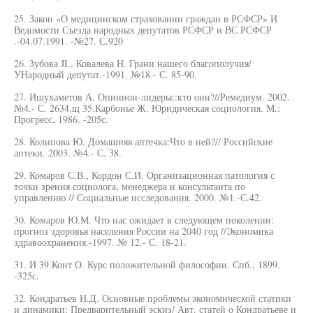
25. Закон «О медицинском страховании граждан в РСФСР» И
Ведомости Съезда народных депутатов РСФСР и ВС РСФСР
.-04.07.1991. -№27. С.920
26. Зубова JI., Ковалева Н. Грани нашего благополучия/
УНародный депутат.-1991. №18.- С. 85-90.
27. Ишухаметов А. Опинион-лидеры::кто они?//Ремедиум. 2002.
№4.- С. 2634.щ 35.Карбонье Ж. Юридическая социология. М.:
Прогресс, 1986. -205с.
28. Колипова Ю. Домашняя аптечка:Что в ней?// Российские
аптеки. 2003. №4.- С. 38.
29. Комаров С.В., Кордон С.И. Организационная патология с
точки зрения социолога, менеджера и консультанта по
управлению // Социальные исследования. 2000. №1.-С.42.
30. Комаров Ю.М. Что нас ожидает в следующем поколении:
прогноз здоровья населения России на 2040 год //Экономика
здравоохранения.-1997. № 12.- С. 18-21.
31. И 39.Конт О. Курс положительной философии. Спб., 1899.
-325с.
32. Кондратьев Н.Д. Основные проблемы экономической статики
и динамики: Предварительный эскиз/ Авт. статей о Кондратьеве и