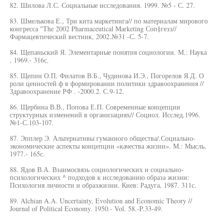
82. Шилова Л.С. Социальные исследования. 1999. №5 - С. 27.
83. Шмелькова Е., Три кита маркетинга// по материалам мирового
конгресса "The 2002 Pharmaceutical Marketing Соп§гезз//
Фармацевтический вестник, 2002.№31 -С. 5-7.
84. Щепаньский Я. Элементарные понятия социологии. М.: Наука
, 1969.- 316с.
85. Щепин О.П. Филатов В.Б., Чудинова И.Э., Погорелов Я.Д. О
роли ценностей ф в формировании политики здравоохранения //
Здравоохранение РФ . -2000.2. С.9-12.
86. Щербина В.В., Попова Е.П. Современные концепции
структурных изменений в организациях// Социол. Исслед.1996.
№1-С.103-107.
87. Эпплер Э. Альтернативы гуманного общества/.Социально-
экономические аспекты концепции «качества жизни». М.: Мысль,
1977.- 165с.
88. Ядов В.А. Взаимосвязь социологических и социально-
психологических ^ подходов к исследованию образа жизни:
Психология личности и образжизни. Киев: Радуга, 1987. 311с.
89. Alchian A.A. Uncertainty, Evolution and Economic Theory //
Journal of Political Economy. 1950.- Vol. 58.-P.33-49.