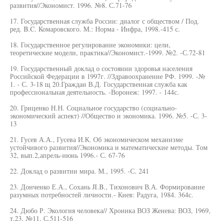
развития//Экономист. 1996. №8. С.71-76
17. Государственная служба России: диалог с обществом / Под.
ред. B.C. Комаровского. М.: Норма - Инфра, 1998.-415 с.
18. Государственное регулирование экономики: цели,
теоретические модели, практика//Экономист.-1999. №2. -С.72-81
19. Государственный доклад о состоянии здоровья населения
Российской Федерации в 1997г. //Здравоохранение РФ. 1999. -№
1. - С. 3-18 щ 20.Граждан В.Д. Государственная служба как
профессиональная деятельность. -Воронеж: 1997. - 144с.
20. Гриценко Н.Н. Социальное государство (социально-
экономический аспект) //Общество и экономика. 1996. №5. -С. 3-
13
21. Гусев А.А., Гусева И.К. Об экономическом механизме
устойчивого развития//Экономика и математические методы. Том
32, вып.2,апрель-июнь 1996.- С. 67-76
22. Доклад о развитии мира. М., 1995. -С. 241
23. Донченко Е.А., Сохань JI.B., Тихонович В.А. Формирование
разумных потребностей личности.- Киев: Радуга, 1984. 364с.
24. Дюбо Р. Экология человека// Хроника ВОЗ Женева: ВОЗ, 1969,
т.23, №11, С.511-516