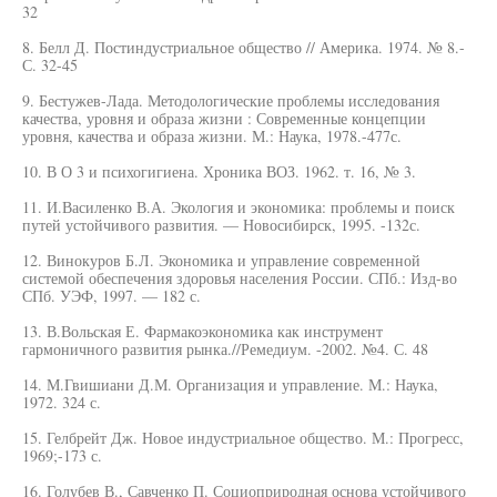
32
8. Белл Д. Постиндустриальное общество // Америка. 1974. № 8.-
С. 32-45
9. Бестужев-Лада. Методологические проблемы исследования
качества, уровня и образа жизни : Современные концепции
уровня, качества и образа жизни. М.: Наука, 1978.-477с.
10. В О 3 и психогигиена. Хроника ВОЗ. 1962. т. 16, № 3.
11. И.Василенко В.А. Экология и экономика: проблемы и поиск
путей устойчивого развития. — Новосибирск, 1995. -132с.
12. Винокуров Б.Л. Экономика и управление современной
системой обеспечения здоровья населения России. СПб.: Изд-во
СПб. УЭФ, 1997. — 182 с.
13. В.Вольская Е. Фармакоэкономика как инструмент
гармоничного развития рынка.//Ремедиум. -2002. №4. С. 48
14. М.Гвишиани Д.М. Организация и управление. М.: Наука,
1972. 324 с.
15. Гелбрейт Дж. Новое индустриальное общество. М.: Прогресс,
1969;-173 с.
16. Голубев В., Савченко П. Социоприродная основа устойчивого