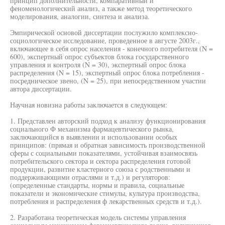
принцип дополнительности, компаративный и
феноменологический анализ, а также метод теоретического
моделирования, аналогии, синтеза и анализа.
Эмпирической основой диссертации послужило комплексно-
социологическое исследование, проведенное в августе 2003г.,
включающее в себя опрос населения - конечного потребителя (N =
600), экспертный опрос субъектов блока государственного
управления и контроля (N = 30), экспертный опрос блока
распределения (N = 15), экспертный опрос блока потребления -
посредническое звено, (N = 25), при непосредственном участии
автора диссертации.
Научная новизна работы заключается в следующем:
1. Представлен авторский подход к анализу функционирования
социального Ф механизма фармацевтического рынка,
заключающийся в выявлении и использовании особых
принципов: (прямая и обратная зависимость производственной
сферы с социальными показателями, устойчивая взаимосвязь
потребительского сектора и сектора распределения готовой
продукции, развитие кластерного союза с родственными и
поддерживающими отраслями и т.д.) и регуляторов:
(определенные стандарты, нормы и правила, социальные
показатели и экономические стимулы, культура производства,
потребления и распределения ф лекарственных средств и т.д.).
2. Разработана теоретическая модель системы управления