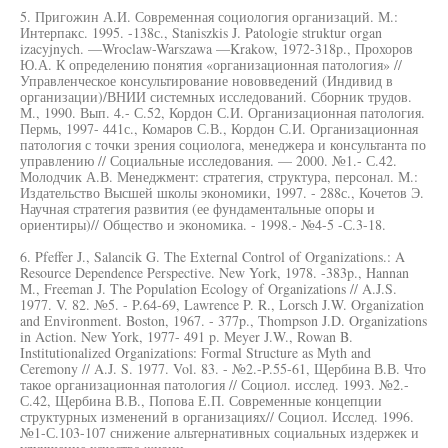
5. Пригожин А.И. Современная социология организаций. М.:
Интерпакс. 1995. -138с., Staniszkis J. Patologie struktur organ
izacyjnych. —Wroclaw-Warszawa —Krakow, 1972-318p., Прохоров
Ю.А. К определению понятия «организационная патология» //
Управленческое консультирование нововведений (Индивид в
организации)/ВНИИ системных исследований. Сборник трудов.
М., 1990. Вып. 4.- С.52, Кордон С.И. Организационная патология.
Пермь, 1997- 441с., Комаров С.В., Кордон С.И. Организационная
патология с точки зрения социолога, менеджера и консультанта по
управлению // Социальные исследования. — 2000. №1.- С.42.
Молодчик А.В. Менеджмент: стратегия, структура, персонал. М.:
Издательство Высшей школы экономики, 1997. - 288с., Кочетов Э.
Научная стратегия развития (ее фундаментальные опоры и
ориентиры)// Общество и экономика. - 1998.- №4-5 -С.3-18.
6. Pfeffer J., Salancik G. The External Control of Organizations.: A
Resource Dependence Perspective. New York, 1978. -383p., Hannan
M., Freeman J. The Population Ecology of Organizations // A.J.S.
1977. V. 82. №5. - P.64-69, Lawrence P. R., Lorsch J.W. Organization
and Environment. Boston, 1967. - 377p., Thompson J.D. Organizations
in Action. New York, 1977- 491 p. Meyer J.W., Rowan B.
Institutionalized Organizations: Formal Structure as Myth and
Ceremony // A.J. S. 1977. Vol. 83. - №2.-P.55-61, Щербина В.В. Что
такое организационная патология // Социол. исслед. 1993. №2.-
С.42, Щербина В.В., Попова Е.П. Современные концепции
структурных изменений в организациях// Социол. Исслед. 1996.
№1-С.103-107 снижение альтернативных социальных издержек и