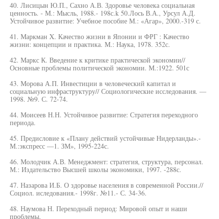
40. Лисицын Ю.П., Сахно А.В. Здоровье человека социальная
ценность. - М.: Мысль, 1988.- 198с.k 50.Лось В.А., Урсул А.Д.
Устойчивое развитие: Учебное пособие М.: «Агар», 2000.-319 с.
41. Маркман X. Качество жизни в Японии и ФРГ : Качество
жизни: концепции и практика. М.: Наука, 1978. 352с.
42. Маркс К. Введение к критике практической экономии//
Основные проблемы политической экономии. М.:1922. 501с
43. Морова А.П. Инвестиции в человеческий капитал и
социальную инфраструктуру// Социологические исследования. —
1998. №9. С. 72-74.
44. Моисеев Н.Н. Устойчивое развитие: Стратегия переходного
периода.
45. Предисловие к «Плану действий устойчивые Нидерланды».-
М.:экспресс —1. ЗМ», 1995-224с.
46. Молодчик А.В. Менеджмент: стратегия, структура, персонал.
М.: Издательство Высшей школы экономики, 1997. -288с.
47. Назарова И.Б. О здоровье населения в современной России.//
Социол. иследования.- 1998г. №11.- С. 34-36.
48. Наумова Н. Переходный период: Мировой опыт и наши
проблемы.