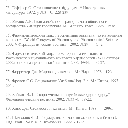
73. Тоффлер О. Столкновение с будущим. // Иностранная
литература. 1972, у №3.- С. 228-239.
74. Уледов А.К. Взаимодействие гражданского общества и
государства.-Имидж госслужбы. М., Аспект-Пресс, 1996 . 157с.
75. Фармацевтический мир: перспективы развития: по материалам
конгресса "World Congress of Pharmacy and Pharmactutical Science
2002 // Фармацевтический вестник. -2002. №29. — С. 2.
76. Фармацевтический мир: по материалам ежегодного
Российского национального конгресса кардиологов (8-11 октября
2002г.) : Фармацевтический вестник 2002. №34. — С 37.
77. Форрестер Дж. Мировая динамика. М.: Наука, 1978.- 179с.
78. Фролов С.С. Социология: Учебник/Изд. 2-е. М.: Книга, 1997.-
605 с
79. Хайкин B.JL, Скоро ученые станут ближе друг к другу//
Фармацевтический вестник, 2002. №33.-С. 19-22.
80. Хикс Дж. Стоимость и капитал. М.: Книга, 1988. — 299с.
81. Шамхалов Ф.И. Государство и экономика: (власть и бизнес)/
Отд. экон. РАН; М. : Экономика, 1999. - 178с.