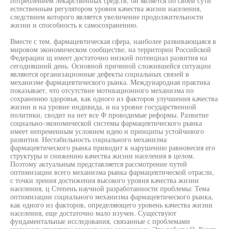
потреблением лекарственных средств, он является по своей сути
естественным регулятором уровня качества жизни населения,
следствием которого является увеличение продолжительности
жизни и способность к самосохранению.
Вместе с тем, фармацевтическая сфера, наиболее развивающаяся в
мировом экономическом сообществе, на территории Российской
Федерации щ имеет достаточно низкий потенциал развития на
сегодняшний день. Основной причиной сложившейся ситуации
являются организационные дефекты социальных связей в
механизме фармацевтического рынка. Международная практика
показывает, что отсутствие мотивационного механизма по
сохранению здоровья, как одного из факторов улучшения качества
жизни и на уровне индивида, и на уровне государственной
политики, сводит на нет все Ф проводимые реформы. Развитие
социально-экономической системы фармацевтического рынка
имеет непременным условием идею и принципы устойчивого
развития. Нестабильность социального механизма
фармацевтического рынка приводит к нарушению равновесия его
структуры и снижению качества жизни населения в целом.
Поэтому актуальным представляется рассмотрение путей
оптимизации всего механизма рынка фармацевтической отрасли,
с точки зрения достижения высокого уровня качества жизни
населения, ц Степень научной разработанности проблемы: Тема
оптимизации социального механизма фармацевтического рынка,
как одного из факторов, определяющего уровень качества жизни
населения, еще достаточно мало изучен. Существуют
фундаментальные исследования, связанные с проблемами