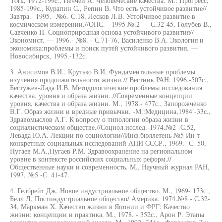
York, 1972-199c., Печчеи А. Человеческие качества. M.: Прогресс,
1985-199с., Курапин С., Репин В. Что есть устойчивое развитие//
Завтра.- 1995.- №6.-С.18, Лесков Л.В. Устойчивое развитие в
космическом измерении.//ОНС. - 1995 №.2 — С.32-45, Голубев В.,
Савченко П. Социоприродная основа устойчивого развития//
Экономист. — 1996.- №8. - С.71-76, Василенко В.А. Экология и
экономика:проблемы и поиск путей устойчивого развития. —
Новосибирск, 1995.-132с.
3. Анисимов В.И., Крутько В.И. Фундаментальные проблемы
изучения продолжительности жизни // Вестник РАН. 1996.-507с.,
Бестужев-Лада И.В. Методологические проблемы исследования
качества, уровня и образа жизни. //Современные концепции
уровня, качества и образа жизни. М., 1978.- 477с., Запорожченко
В.Г. Образ жизни и вредные привычки. -М.:Медицина,1984 -33с.,
Здравомыслов А.Г. К вопросу о типологии образа жизни в
социалистическом обществе.//Социол.исслед.-1974.№2 -С.52,
Левада Ю.А. Лекции по социологии//Инф.бюллетень №5 Ин-т
конкретных социальных исследований АНИ СССР., 1969.- С. 50,
Нугаев М.А.,Нугаев P.M. Здравоохранение на региональном
уровне в контексте российских социальных реформ.//
Общественные науки и современность. М., Научный журнал РАН,
1997, №5 -С. 41-47.
4. Гелбрейт Дж. Новое индустриальное общество. М., 1969- 173с.,
Белл Д. Постиндустриальное общество/ Америка. 1974.№8 - С.32-
34, Маркман X. Качество жизни в Японии и ФРГ: Качество
жизни: концепции и практика. М., 1978. - 352с., Арон Р. Этапы