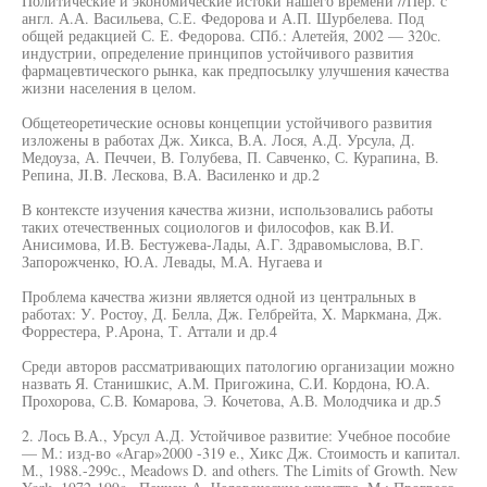
Политические и экономические истоки нашего времени //Пер. с
англ. А.А. Васильева, С.Е. Федорова и А.П. Шурбелева. Под
общей редакцией С. Е. Федорова. СПб.: Алетейя, 2002 — 320с.
индустрии, определение принципов устойчивого развития
фармацевтического рынка, как предпосылку улучшения качества
жизни населения в целом.
Общетеоретические основы концепции устойчивого развития
изложены в работах Дж. Хикса, В.А. Лося, А.Д. Урсула, Д.
Медоуза, А. Печчеи, В. Голубева, П. Савченко, С. Курапина, В.
Репина, JI.B. Лескова, В.А. Василенко и др.2
В контексте изучения качества жизни, использовались работы
таких отечественных социологов и философов, как В.И.
Анисимова, И.В. Бестужева-Лады, А.Г. Здравомыслова, В.Г.
Запорожченко, Ю.А. Левады, М.А. Нугаева и
Проблема качества жизни является одной из центральных в
работах: У. Ростоу, Д. Белла, Дж. Гелбрейта, X. Маркмана, Дж.
Форрестера, Р.Арона, Т. Аттали и др.4
Среди авторов рассматривающих патологию организации можно
назвать Я. Станишкис, A.M. Пригожина, С.И. Кордона, Ю.А.
Прохорова, С.В. Комарова, Э. Кочетова, А.В. Молодчика и др.5
2. Лось В.А., Урсул А.Д. Устойчивое развитие: Учебное пособие
— М.: изд-во «Агар»2000 -319 е., Хикс Дж. Стоимость и капитал.
М., 1988.-299с., Meadows D. and others. The Limits of Growth. New