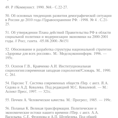
49. Р //Коммунист. 1990. №8.- С.22-27.
50. Об основных тенденциях развития демографической ситуации
в России до 2010 года //Здравоохранение РФ. -1998. № 4 . С.21-
25.
51. Об утверждении Плана действий Правительства РФ в области
социальной политики и модернизации экономики на 2000-2001
годы. // Росс, газета. -05.08.2000.-№151
52. Обоснование и разработка структуры национальной стратегии
«Здоровье для всех россиян». М.: Медсоцэконинформ. 1996. —
195с.
53. Осипов Г.В., Кравченко А.И. Институциональная
социология:современная западная социология//Словарь. М., 1990.
С. 261.
54. Парсонс Т. Система современных обществ /Пер. с англ. JI.A.
Седова и А.Д. Ковалева. Под редакцией М.С. Ковалевой. — М.:
Аспект Пресс, 1997. — 321с.
55. Печчеи А. Человеческие качества. М.: Прогресс, 1985. — 199с.
56. Поланьи К. Великая трансформация. Политические и
экономические истоки нашего времени //Пер. с англ. А.А.
Васильева, С.Е. Федорова и А.П. Шурбелева. Под общей