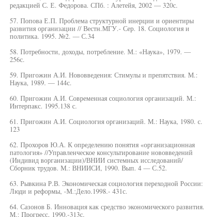
редакцией С. Е. Федорова. СПб. : Алетейя, 2002 — 320с.
57. Попова Е.П. Проблема структурной инерции и ориентиры
развития организации // Вестн.МГУ.- Сер. 18. Социология и
политика. 1995. №2. — С.34
58. Потребности, доходы, потребление. М.: «Наука», 1979. —
256с.
59. Пригожин А.И. Нововведения: Стимулы и препятствия. М.:
Наука, 1989. — 144с.
60. Пригожин А.И. Современная социология организаций. М.:
Интерпакс. 1995.138 с.
61. Пригожин А.И. Социология организаций. М.: Наука, 1980. с.
123
62. Прохоров Ю.А. К определению понятия «организационная
патология» //Управленческое консультирование нововведений
(Индивид ворганизации)/ВНИИ системных исследований/
Сборник трудов. М.: ВНИИСИ, 1990. Вып. 4 — С.52.
63. Рывкина Р.В. Экономическая социология переходной России:
Люди и реформы, -М.:Дело.1998.- 431с.
64. Сазонов Б. Инновация как средство экономического развития.
М.: Прогресс, 1990.-313с.