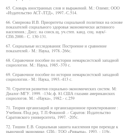
65. Словарь иностранных слов и выражений. М.: Олимп; ООО
«Издательство АСТ-ЛТД», 1997.-С.514.
66. Смирнова И.В. Приоритеты социальной политики на основе
показателей социального здоровья экономически активного
населения.; Дисс. на соиск.щ, уч.степ. канд. соц. наук/-
СПб.2000.- С. 130-131.
67. Социальные исследования: Построение и сравнение
показателей.- М.: Наука, 1978.-266с.
68. Справочное пособие по истории немарксистской западной
социологии. М.: Наука, 1985.-370 с.
69. Справочное пособие по истории немарксистской западной
социологии.- М.: Наука, 1993.-413 с.
70. Стратегия развития социально-экономических систем. М:
Диалог-МГУ. 1999. -134с.ф. 81.США глазами американских
социологов. М.: «Наука», 1982.- с.259
71. Теория организаций и организационное проектирование :
Учебник /Под ред. Т.П.Фокиной .- Саратов: Издательство
Саратовского университета, 1997. -205с.
72. Тишин Е.В. Социальная зашита населения при переходе к
рыночной экономике. СПб.: ТОО «Ривьера». 1993. - 119с.