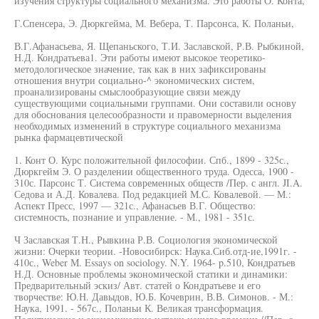
изучения структуры социального механизма. Это работы О. Конта,
Г.Спенсера, Э. Дюркгейма, М. Вебера, Т. Парсонса, К. Поланьи,
В.Г.Афанасьева, Я. Щепаньского, Т.И. Заславской, Р.В. Рыбкиной,
Н.Д. Кондратьева1. Эти работы имеют высокое теоретико-
методологическое значение, так как в них зафиксированы
отношения внутри социально-^ экономических систем,
проанализированы смыслообразующие связи между
существующими социальными группами. Они составили основу
для обоснования целесообразности и правомерности выделения
необходимых изменений в структуре социального механизма
рынка фармацевтической
1. Конт О. Курс положительной философии. Спб., 1899 - 325с.,
Дюркгейм Э. О разделении общественного труда. Одесса, 1900 -
310с. Парсонс Т. Система современных обществ /Пер. с англ. JI.A.
Седова и А.Д. Ковалева. Под редакцией М.С. Ковалевой. — М.:
Аспект Пресс, 1997 — 321с., Афанасьев В.Г. Общество:
системность, познание и управление. - М., 1981 - 351с.
Ч Заславская Т.Н., Рывкина Р.В. Социология экономической
жизни: Очерки теории. -Новосибирск: Наука.Сиб.отд-ие,1991г. -
410с., Weber М. Essays on sociology. N.Y. 1964- p.510, Кондратьев
Н.Д. Основные проблемы экономической статики и динамики:
Предварительный эскиз/ Авт. статей о Кондратьеве и его
творчестве: Ю.Н. Давыдов, Ю.Б. Кочеврин, В.В. Симонов. - М.:
Наука, 1991. - 567с., Поланьи К. Великая трансформация.