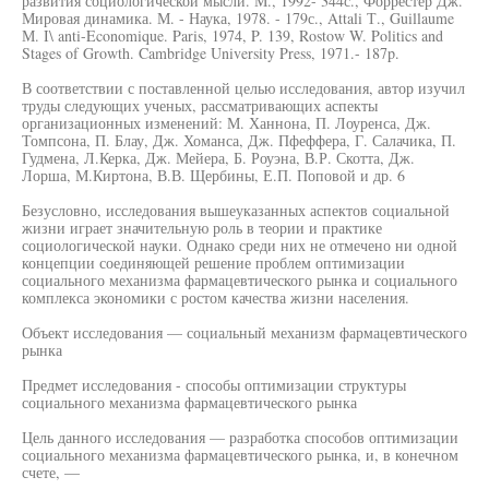
развития социологической мысли. М., 1992- 344с., Форрестер Дж.
Мировая динамика. М. - Наука, 1978. - 179с., Attali Т., Guillaume
М. I\ anti-Economique. Paris, 1974, P. 139, Rostow W. Politics and
Stages of Growth. Cambridge University Press, 1971.- 187p.
В соответствии с поставленной целью исследования, автор изучил
труды следующих ученых, рассматривающих аспекты
организационных изменений: М. Ханнона, П. Лоуренса, Дж.
Томпсона, П. Блау, Дж. Хоманса, Дж. Пфеффера, Г. Салачика, П.
Гудмена, Л.Керка, Дж. Мейера, Б. Роуэна, В.Р. Скотта, Дж.
Лорша, М.Киртона, В.В. Щербины, Е.П. Поповой и др. 6
Безусловно, исследования вышеуказанных аспектов социальной
жизни играет значительную роль в теории и практике
социологической науки. Однако среди них не отмечено ни одной
концепции соединяющей решение проблем оптимизации
социального механизма фармацевтического рынка и социального
комплекса экономики с ростом качества жизни населения.
Объект исследования — социальный механизм фармацевтического
рынка
Предмет исследования - способы оптимизации структуры
социального механизма фармацевтического рынка
Цель данного исследования — разработка способов оптимизации
социального механизма фармацевтического рынка, и, в конечном
счете, —