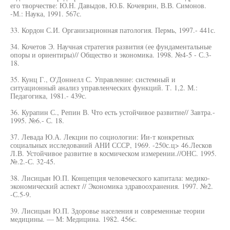
его творчестве: Ю.Н. Давыдов, Ю.Б. Кочеврин, В.В. Симонов.
-М.: Наука, 1991. 567с.
33. Кордон С.И. Организационная патология. Пермь, 1997.- 441с.
34. Кочетов Э. Научная стратегия развития (ее фундаментальные
опоры и ориентиры)// Общество и экономика. 1998. №4-5 - С.3-
18.
35. Кунц Г., О'Доннелл С. Управление: системный и
ситуационный анализ управленческих функций. Т. 1,2. М.:
Педагогика, 1981.- 439с.
36. Курапин С., Репин В. Что есть устойчивое развитие// Завтра.-
1995. №6.- С. 18.
37. Левада Ю.А. Лекции по социологии: Ии-т конкретных
социальных исследований АНИ СССР, 1969. -250с.ц> 46.Лесков
Л.В. Устойчивое развитие в космическом измерении.//ОНС. 1995.
№.2.-С. 32-45.
38. Лисицын Ю.П. Концепция человеческого капитала: медико-
экономический аспект // Экономика здравоохранения. 1997. №2.
-С.5-9.
39. Лисицын Ю.П. Здоровье населения и современные теории
медицины. — М: Медицина. 1982. 456с.