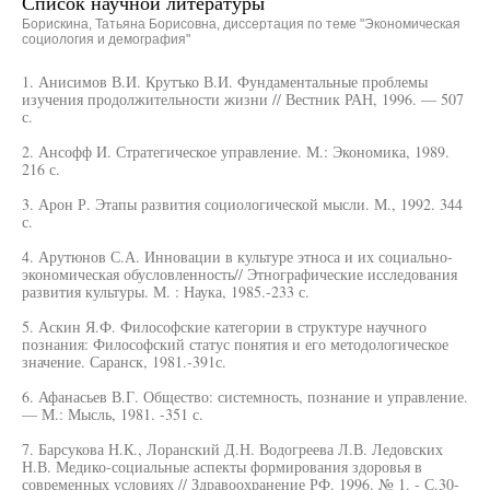
Список научной литературы
Борискина, Татьяна Борисовна, диссертация по теме "Экономическая
социология и демография"
1. Анисимов В.И. Крутъко В.И. Фундаментальные проблемы
изучения продолжительности жизни // Вестник РАН, 1996. — 507
с.
2. Ансофф И. Стратегическое управление. М.: Экономика, 1989.
216 с.
3. Арон Р. Этапы развития социологической мысли. М., 1992. 344
с.
4. Арутюнов С.А. Инновации в культуре этноса и их социально-
экономическая обусловленность// Этнографические исследования
развития культуры. М. : Наука, 1985.-233 с.
5. Аскин Я.Ф. Философские категории в структуре научного
познания: Философский статус понятия и его методологическое
значение. Саранск, 1981.-391с.
6. Афанасьев В.Г. Общество: системность, познание и управление.
— М.: Мысль, 1981. -351 с.
7. Барсукова Н.К., Лоранский Д.Н. Водогреева Л.В. Ледовских
Н.В. Медико-социальные аспекты формирования здоровья в
современных условиях // Здравоохранение РФ. 1996. № 1. - С.30-