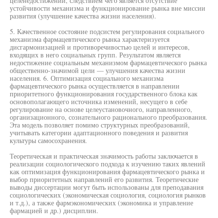
целенедостижении, следствием чего является отсутствие
устойчивости механизма и функционирование рынка вне миссии
развития (улучшение качества жизни населения).
5. Качественное состояние подсистем регулирования социального
механизма фармацевтического рынка характеризуется
дисгармонизацией и противоречивостью целей и интересов,
входящих в него социальных групп. Результатом является
недостижение социальным механизмом фармацевтического рынка
общественно-значимой цели — улучшения качества жизни
населения. 6. Оптимизация социального механизма
фармацевтического рынка осуществляется в направлении
приоритетного функционирования государственного блока как
основополагающего источника изменений, несущего в себе
регулирование на основе целеустановочного, направленного,
организационного, сознательного рационального преобразования.
Эта модель позволяет помимо структурных преобразований,
учитывать категории адаптационного поведения и развития
культуры самосохранения.
Теоретическая и практическая значимость работы заключается в
реализации социологического подхода к изучению таких явлений
как оптимизация функционирования фармацевтического рынка и
выбор приоритетных направлений его развития. Теоретические
выводы диссертации могут быть использованы для преподавания
социологических (экономическая социология, социология рынков
и т.д.), а также фармэкономических (экономика и управление
фармацией и др.) дисциплин.