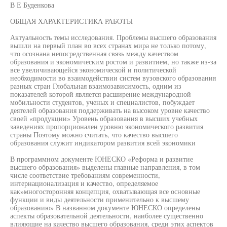
В Е Буденкова
ОБЩАЯ ХАРАКТЕРИСТИКА РАБОТЫ
Актуальность темы исследования. Проблемы высшего образования
вышли на первый план во всех странах мира не только потому,
что осознана непосредственная связь между качеством
образования и экономическим ростом и развитием, но также из-за
все увеличивающейся экономической и политической
необходимости во взаимодействии систем вузовского образования
разных стран Глобальная взаимозависимость, одним из
показателей которой является расширение международной
мобильности студентов, ученых и специалистов, побуждает
деятелей образования поддерживать на высоком уровне качество
своей «продукции» Уровень образования в высших учебных
заведениях пропорционален уровню экономического развития
страны Поэтому можно считать, что качество высшего
образования служит индикатором развития всей экономики
В программном документе ЮНЕСКО «Реформа и развитие
высшего образования» выделены главные направления, в том
числе соответствие требованиям современности,
интернационализация и качество, определяемое
как»многосторонняя концепция, охватывающая все основные
функции и виды деятельности применительно к высшему
образованию» В названном документе ЮНЕСКО определены
аспекты образовательной деятельности, наиболее существенно
влияющие на качество высшего образования, среди этих аспектов