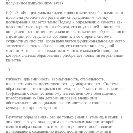
полученное выпускником вуза)
В § 1.3. «Концептуальные идеи «нового качества образования» и
проблема устойчивого развития» определяющим логику
исследования является тезис Подход к определению качества как
целостной характеристики объекта, его внутренней и внешней
определенности позволяет анализировать качество образования не
с позиции его отдельных состояний, а со стороны системы
сущностных свойств, когда выявляется функциональное единство
элементов системы образования, его соответствия исходной
миссии Автор считает важным отметить взаимодействия, при
которых система образования приобретает новые интегративные
качества
15
гибкость, динамичность, вариативность, стабильность,
прогностичность, преемственность, демократичность Система
образования - это открытая система, способная к самопознанию
(рефлексии), количественному и качественному обогащению,
преобразованию Она детерминирована внешними
обстоятельствами социально-экономического и социально-
культурного происхождения.
Результат образования - это не только знания, умения, навыки, а
личность выпускника, одним из системных качеств которой
является образованность и многостороннее самообновление,
приводящее к сохранению целостности миропонимания и