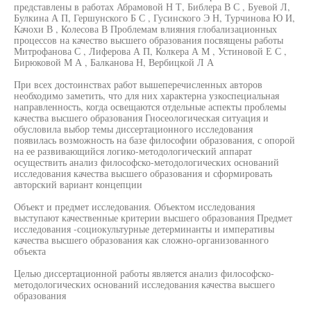
представлены в работах Абрамовой Н Т, Библера В С , Буевой Л,
Булкина А П, Гершунского Б С , Гусинского Э Н, Турчинова Ю И,
Качохи В , Колесова В Проблемам влияния глобализационных
процессов на качество высшего образования посвящены работы
Митрофанова С , Лиферова А П, Колкера А М , Устиновой Е С ,
Бирюковой М А , Балканова Н, Вербицкой Л А
При всех достоинствах работ вышеперечисленных авторов
необходимо заметить, что для них характерна узкоспециальная
направленность, когда освещаются отдельные аспекты проблемы
качества высшего образования Гносеологическая ситуация и
обусловила выбор темы диссертационного исследования
появилась возможность на базе философии образования, с опорой
на ее развивающийся логико-методологический аппарат
осуществить анализ философско-методологических оснований
исследования качества высшего образования и сформировать
авторский вариант концепции
Объект и предмет исследования. Объектом исследования
выступают качественные критерии высшего образования Предмет
исследования -социокультурные детерминанты и императивы
качества высшего образования как сложно-организованного
объекта
Целью диссертационной работы является анализ философско-
методологических оснований исследования качества высшего
образования