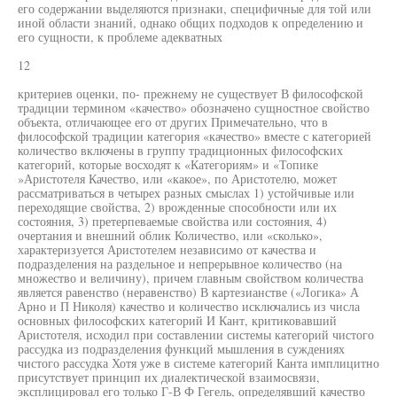
его содержании выделяются признаки, специфичные для той или
иной области знаний, однако общих подходов к определению и
его сущности, к проблеме адекватных
12
критериев оценки, по- прежнему не существует В философской
традиции термином «качество» обозначено сущностное свойство
объекта, отличающее его от других Примечательно, что в
философской традиции категория «качество» вместе с категорией
количество включены в группу традиционных философских
категорий, которые восходят к «Категориям» и «Топике
»Аристотеля Качество, или «какое», по Аристотелю, может
рассматриваться в четырех разных смыслах 1) устойчивые или
переходящие свойства, 2) врожденные способности или их
состояния, 3) претерпеваемые свойства или состояния, 4)
очертания и внешний облик Количество, или «сколько»,
характеризуется Аристотелем независимо от качества и
подразделения на раздельное и непрерывное количество (на
множество и величину), причем главным свойством количества
является равенство (неравенство) В картезианстве («Логика» А
Арно и П Николя) качество и количество исключались из числа
основных философских категорий И Кант, критиковавший
Аристотеля, исходил при составлении системы категорий чистого
рассудка из подразделения функций мышления в суждениях
чистого рассудка Хотя уже в системе категорий Канта имплицитно
присутствует принцип их диалектической взаимосвязи,
эксплицировал его только Г-В Ф Гегель, определявший качество