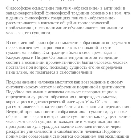
Философское осмысление понятия «образование» в античной и
западноевропейской философской традиции основано на том, что
в данных философских традициях понятие «образование»
рассматривается в контексте общей антропологической
проблематики, и его понимание обуславливается пониманием
человека, его сущности
В современной философии осмысление образования определяется
переосмыслением антропологических оснований и сути
гуманизма вообще Эта традиция была в свое время задана
Кьеркегором и Ницше Основная тенденция этой тенденции
состоит в осознании проблематичности бытия человека, человек
поставлен под вопрос, поскольку сущность его не определена
изначально, но полагается в самостановлении
Предназначение человека мыслится как возвращение к своему
онтологическому истоку и обретение подлинной идентичности
Подобное понимание человека означает переориентацию в
определении сущности образования и возрождает смыслы,
коренящиеся в древнегреческой идее «рак!е1а» Образование
рассматривается как категория бытия, а не знания и переживания
Ведущий признак понятия «образования» - гуманизм, сутью же
образования является возрастание гуманности как осуществление
человеком своей сущности, вхождение в коммуникационное
пространство культуры, достижение самоидентичности через
раскрытие уникальности и самобытности человека Подобное
понимание образования становится основанием для экспликации