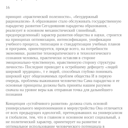
16
принцип «практической полезности», «безудержный
рационализм» А образование стало обслуживать государственную
парадигму развития Сегодняшняя парадигма образования, -
реализует в основном механистический (линейный,
предопределенный) характер развития общества и науки, строится
на принципах оптимизации, интенсификации, унификации
учебного процесса, типизации и стандартизации учебных планов
и программ, ориентируется, прежде всего, на потребности
экономики, развитие технократического и технологического
сознания человека, практически оставляя в стороне
эмоционально-чувственную, нравственную сторону структуры
личности» Последнее приводит к острейшему дефициту «людей
широкой эрудиции», т е людей, способных глубоко понимать
широкий круг общезначимых проблем общества И в первую
очередь, проблемы выживания человечества Сама парадигма и ее
основные принципы должны быть приняты нашим разумом
сначала на уровне веры как отправная точка для дальнейшего
познания
Концепция «устойчивого развития» должна стать основой
универсального миропонимания и мироустройства Она отличается
от всех предыдущих идеологий, претендовавших на универсализм
и глобализм, тем, что в главном и основном носит социальный, а
не политический характер, ориентирует на развитие и
оптимальное использование человеческого потенциала в