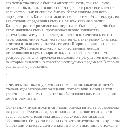
как тождественную с бытием определенность, так что нечто
перестает быть тем, что оно есть, когда оно теряет свое качество, а
количество - как внешнюю бытию, безразличную для него
определенность Качество и количество в логике Гегеля выступают
как ступени определения бытия в рамках учения о бытии
Качество, рассматриваемое как переход от бытия к для-себя-бытию
через наличное бытие, противопоставлено количеству,
рассматриваемому как переход от чистого количества к степени
через определенное количество как тезис к антитезису Синтезом
качества и количества выступает мера Широкое применение на
рубеже 20-21 веков получили количественные методы
исследования в гуманитарных науках, на область этих наук
распространяется и проблема выделения из результатов измерений
некоторых суждений о качестве исследуемых предметов В теории
социального управления
13
качеством называют уровень достижения поставленных целей,
степень удовлетворения ожиданий потребителя. Вслед за этим
укоренилось понимание качества образования как соотношения
цели и результата
Ориентация аналитиков в ситуации оценки качества образования
на уровень обученности, воспитанности и развития личности
верна, однако ограничена лишь продуктом, результатами
образования, без учета того, за счет чего получены эти результаты.
С позиции существующего в квалитологии принципа отражения