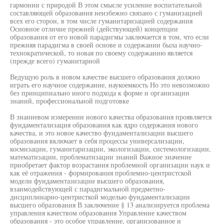
гармонии с природой В этом смысле усиление воспитательной
составляющей образования неизбежно связано с гуманизацией
всех его сторон, в том числе гуманитаризацией содержания
Основное отличие прежней (действующей) концепции
образования от его новой парадигмы заключается в том, что если
прежняя парадигма в своей основе и содержании была научно-
технократической, то новая по своему содержанию является
(прежде всего) гуманитарной
Ведущую роль в новом качестве высшего образования должно
играть его научное содержание, наукоемкость Но это невозможно
без принципиально иного подхода к форме и организации
знаний, профессиональной подготовке
В знаниевом измерении нового качества образования проявляется
фундаментализация образования как ядро содержания нового
качества, и это новое качество фундаментализации высшего
образования включает в себя процессы универсализации,
космизации, гуманитаризации, экологизации, системологизации,
математизации, проблематизации знаний Важное значение
приобретает фактор возрастания проблемной организации наук и
как её отражения - формирования проблемно-центристской
модели фундаментазизации высшего образования,
взаимодействующей с парадигмальной предметно-
дисциплинарно-центристкой моделью фундаментализации
высшего образования В заключение § 13 анализируется проблема
управления качеством образования Управление качеством
образования - это особое управление, организованное и