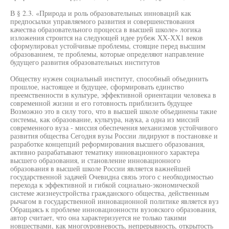
В § 2.3. «Природа и роль образовательных инноваций как
предпосылки управляемого развития и совершенствования
качества образовательного процесса в высшей школе» логика
изложения строится на следующей идее рубеж ХХ-ХХ1 веков
сформулировал устойчивые проблемы, стоящие перед высшим
образованием, те проблемы, которые определяют направление
будущего развития образовательных институтов
Обществу нужен социальный институт, способный объединить
прошлое, настоящее и будущее, сформировать единство
преемственности в культуре, эффективной ориентации человека в
современной жизни и его готовность приблизить будущее
Возможно это в силу того, что в высшей школе объединены такие
системы, как образование, культура, наука, а одна из миссий
современного вуза - миссия обеспечения механизмов устойчивого
развития общества Сегодня вузы России лидируют в постановке и
разработке концепций реформирования высшего образования,
активно разрабатывают тематику инновационного характера
высшего образования, и становление инновационного
образования в высшей школе России является важнейшей
государственной задачей Очевидна связь этого с необходимостью
перехода к эффективной и гибкой социально-экономической
системе жизнеустройства гражданского общества, действенным
рычагом в государственной инновационной политике является вуз
Обращаясь к проблеме инновационности вузовского образования,
автор считает, что она характеризуется не только такими
новшествами, как многоуровневость, непрерывность, открытость