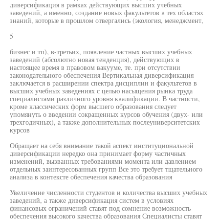
диверсификация в рамках действующих высших учебных
заведений, а именно, создание новых факультетов в тех областях
знаний, которые в прошлом отвергались (экология, менеджмент,
5
бизнес и тп), в-третьих, появление частных высших учебных
заведений (абсолютно новая тенденция), действующих в
настоящее время в правовом вакууме, те. при отсутствии
законодательного обеспечения Вертикальная диверсификация
заключается в расширении спектра дисциплин и факультетов в
высших учебных заведениях с целью насыщения рынка труда
специалистами различного уровня квалификации. В частности,
кроме классических форм высшего образования следует
упомянуть о введении сокращенных курсов обучения (двух- или
трехгодичных), а также дополнительных послеуниверситетских
курсов
Обращает на себя внимание такой аспект институциональной
диверсификации нередко она принимает форму частичных
изменений, вызванных требованиями момента или давлением
отдельных заинтересованных групп Все это требует тщательного
анализа в контексте обеспечения качества образования
Увеличение численности студентов и количества высших учебных
заведений, а также диверсификация систем в условиях
финансовых ограничений ставят под сомнение возможность
обеспечения высокого качества образования Специалисты ставят