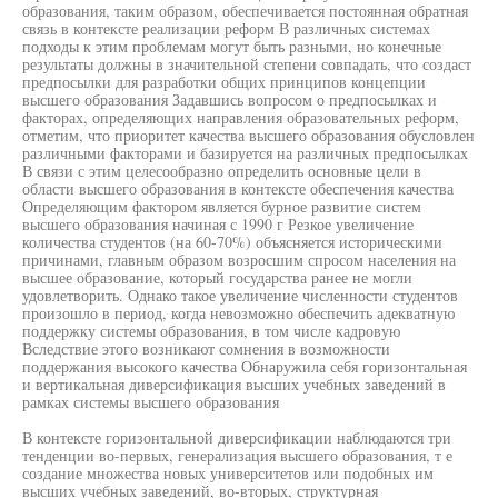
образования, таким образом, обеспечивается постоянная обратная
связь в контексте реализации реформ В различных системах
подходы к этим проблемам могут быть разными, но конечные
результаты должны в значительной степени совпадать, что создаст
предпосылки для разработки общих принципов концепции
высшего образования Задавшись вопросом о предпосылках и
факторах, определяющих направления образовательных реформ,
отметим, что приоритет качества высшего образования обусловлен
различными факторами и базируется на различных предпосылках
В связи с этим целесообразно определить основные цели в
области высшего образования в контексте обеспечения качества
Определяющим фактором является бурное развитие систем
высшего образования начиная с 1990 г Резкое увеличение
количества студентов (на 60-70%) объясняется историческими
причинами, главным образом возросшим спросом населения на
высшее образование, который государства ранее не могли
удовлетворить. Однако такое увеличение численности студентов
произошло в период, когда невозможно обеспечить адекватную
поддержку системы образования, в том числе кадровую
Вследствие этого возникают сомнения в возможности
поддержания высокого качества Обнаружила себя горизонтальная
и вертикальная диверсификация высших учебных заведений в
рамках системы высшего образования
В контексте горизонтальной диверсификации наблюдаются три
тенденции во-первых, генерализация высшего образования, т е
создание множества новых университетов или подобных им
высших учебных заведений, во-вторых, структурная