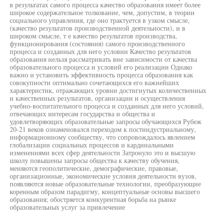
в результатах самого процесса качество образования имеет более
широкое содержательное толкование, чем, допустим, в теории
социального управления, где оно трактуется в узком смысле,
(качество результатов производственной деятельности), и в
широком смысле, т е качество результатов производства,
функционирования (состояния) самого производственного
процесса и созданных для него условии Качество результатов
образования нельзя рассматривать вне зависимости от качества
образовательного процесса и условий его реализации Однако
важно и установить эффективность процесса образования как
совокупности оптимально сочетающихся его важнейших
характеристик, отражающих уровни достигнутых количественных
и качественных результатов, организации и осуществления
учебно-воспитательного процесса и созданных для него условий,
отвечающих интересам государства и общества и
удовлетворяющих образовательные запросы обучающихся Рубеж
20-21 веков ознаменовался переходом к постиндустриальному,
информационному сообществу, что сопровождалось явлением
глобализации социальных процессов и кардинальными
изменениями всех сфер деятельности Затронуло это и высшую
школу повышены запросы общества к качеству обучения,
меняются геополитические, демографические, правовые,
организационные, экономические условия деятельности вузов,
появляются новые образовательные технологии, преобразующие
коренным образом парадигму, концептуальные основы высшего
образования; обостряется конкурентная борьба на рынке
образовательных услуг за привлечение