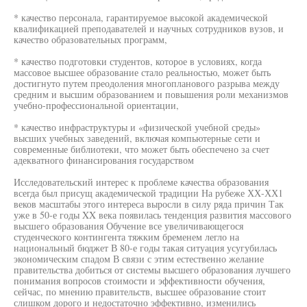
* качество персонала, гарантируемое высокой академической
квалификацией преподавателей и научных сотрудников вузов, и
качество образовательных программ,
* качество подготовки студентов, которое в условиях, когда
массовое высшее образование стало реальностью, может быть
достигнуто путем преодоления многопланового разрыва между
средним и высшим образованием и повышения роли механизмов
учебно-профессиональной ориентации,
* качество инфраструктуры и «физической учебной среды»
высших учебных заведений, включая компьютерные сети и
современные библиотеки, что может быть обеспечено за счет
адекватного финансирования государством
Исследовательский интерес к проблеме качества образования
всегда был присущ академической традиции На рубеже ХХ-ХХ1
веков масштабы этого интереса выросли в силу ряда причин Так
уже в 50-е годы XX века появилась тенденция развития массового
высшего образования Обучение все увеличивающегося
студенческого контингента тяжким бременем легло на
национальный бюджет В 80-е годы такая ситуация усугубилась
экономическим спадом В связи с этим естественно желание
правительства добиться от системы высшего образования лучшего
понимания вопросов стоимости и эффективности обучения,
сейчас, по мнению правительств, высшее образование стоит
слишком дорого и недостаточно эффективно, изменились