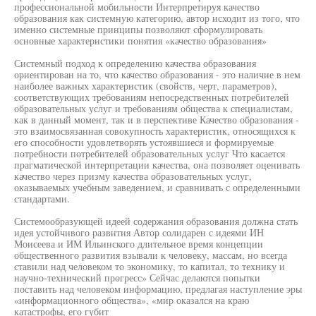
профессиональной мобильности Интерпретируя качество
образования как системную категорию, автор исходит из того, что
именно системные принципы позволяют сформулировать
основные характеристики понятия «качество образования»
Системный подход к определению качества образования
ориентирован на то, что качество образования - это наличие в нем
наиболее важных характеристик (свойств, черт, параметров),
соответствующих требованиям непосредственных потребителей
образовательных услуг и требованиям общества к специалистам,
как в данный момент, так и в перспективе Качество образования -
это взаимосвязанная совокупность характеристик, относящихся к
его способности удовлетворять устоявшиеся и формируемые
потребности потребителей образовательных услуг Что касается
прагматической интерпретации качества, она позволяет оценивать
качество через призму качества образовательных услуг,
оказываемых учебным заведением, и сравнивать с определенными
стандартами.
Системообразующей идеей содержания образования должна стать
идея устойчивого развития Автор солидарен с идеями ИН
Моисеева и ИМ Ильинского длительное время концепции
общественного развития взывали к человеку, массам, но всегда
ставили над человеком то экономику, то капитал, то технику и
научно-технический прогресс» Сейчас делаются попытки
поставить над человеком информацию, предлагая наступление эры
«информационного общества», «мир оказался на краю
катастрофы, его губит