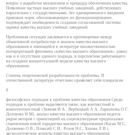
вопрос о выработке механизмов и процедур обеспечения качества.
Появление частных высших учебных заведений, действующих
параллельно с государственными, без одновременного введения
правовых норм, обосновывающих их функционирование,
подтверждает необходимость создания согласованной системы
оценки качества высших учебных заведений
Проблемная ситуация заключается в противоречии между
объективной потребностью в анализе качества высшего
образования и имеющейся в литературе множественностью
интерпретаций феномена «качество высшего образования», равно
как и в отсутствии единого подхода, в перспективе работающего
на создание концептуальной модели качества высшего
образования.
Степень теоретической разработанности проблемы. В
отечественной литературе отчетливо проявляет себя плюрализм
б
философских подходов к проблеме качества образования Среди
подходов к проблеме выделяются такие, как контекстный и
компетентностный (Зимняя И А , Вербицкий А А, Ларионова О Г,
Доловова Н М), анализ качества высшего образования ведется
рядом авторов с ориентацией на социокультурные предпосылки
становления новой парадигмы высшего образования (Каган М С,
Долженко О В , Плаксий С И., Розов Н,С, Хазова Л В ),
аксиологические аспекты качества высшего образования