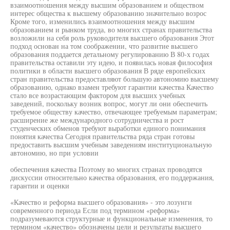
взаимоотношения между высшим образованием и обществом
интерес общества к высшему образованию значительно возрос
Кроме того, изменились взаимоотношения между высшим
образованием и рынком труда, во многих странах правительства
возложили на себя роль руководителя высшего образования Этот
подход основан на том соображении, что развитие высшего
образования поддается детальному регулированию В 80-х годах
правительства оставили эту идею, и появилась новая философия
политики в области высшего образования В ряде европейских
стран правительства предоставляют большую автономию высшему
образованию, однако взамен требуют гарантии качества Качество
стало все возрастающим фактором для высших учебных
заведений, поскольку возник вопрос, могут ли они обеспечить
требуемое обществу качество, отвечающее требуемым параметрам;
расширение же международного сотрудничества и рост
студенческих обменов требуют выработки единого понимания
понятия качества Сегодня правительства ряда стран готовы
предоставить высшим учебным заведениям институциональную
автономию, но при условии
обеспечения качества Поэтому во многих странах проводятся
дискуссии относительно качества образования, его поддержания,
гарантии и оценки
«Качество и реформа высшего образования» - это лозунги
современного периода Если под термином «реформа»
подразумеваются структурные и функциональные изменения, то
термином «качество» обозначены цели и результаты высшего