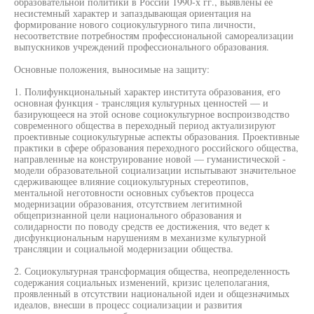
образовательной политики в России 1990-х гг., выявлены ее
несистемный характер и запаздывающая ориентация на
формирование нового социокультурного типа личности,
несоответствие потребностям профессиональной самореализации
выпускников учреждений профессионального образования.
Основные положения, выносимые на защиту:
1. Полифункциональный характер института образования, его
основная функция - трансляция культурных ценностей — и
базирующееся на этой основе социокультурное воспроизводство
современного общества в переходный период актуализируют
проективные социокультурные аспекты образования. Проективные
практики в сфере образования переходного российского общества,
направленные на конструирование новой — гуманистической -
модели образовательной социализации испытывают значительное
сдерживающее влияние социокультурных стереотипов,
ментальной неготовности основных субъектов процесса
модернизации образования, отсутствием легитимной
общепризнанной цели национального образования и
солидарности по поводу средств ее достижения, что ведет к
дисфункциональным нарушениям в механизме культурной
трансляции и социальной модернизации общества.
2. Социокультурная трансформация общества, неопределенность
содержания социальных изменений, кризис целеполагания,
проявленный в отсутствии национальной идеи и общезначимых
идеалов, внесши в процесс социализации и развития