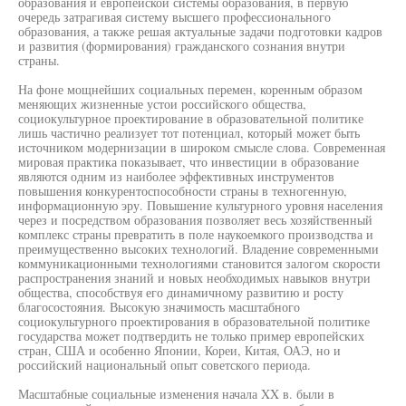
образования и европейской системы образования, в первую
очередь затрагивая систему высшего профессионального
образования, а также решая актуальные задачи подготовки кадров
и развития (формирования) гражданского сознания внутри
страны.
На фоне мощнейших социальных перемен, коренным образом
меняющих жизненные устои российского общества,
социокультурное проектирование в образовательной политике
лишь частично реализует тот потенциал, который может быть
источником модернизации в широком смысле слова. Современная
мировая практика показывает, что инвестиции в образование
являются одним из наиболее эффективных инструментов
повышения конкурентоспособности страны в техногенную,
информационную эру. Повышение культурного уровня населения
через и посредством образования позволяет весь хозяйственный
комплекс страны превратить в поле наукоемкого производства и
преимущественно высоких технологий. Владение современными
коммуникационными технологиями становится залогом скорости
распространения знаний и новых необходимых навыков внутри
общества, способствуя его динамичному развитию и росту
благосостояния. Высокую значимость масштабного
социокультурного проектирования в образовательной политике
государства может подтвердить не только пример европейских
стран, США и особенно Японии, Кореи, Китая, ОАЭ, но и
российский национальный опыт советского периода.
Масштабные социальные изменения начала XX в. были в