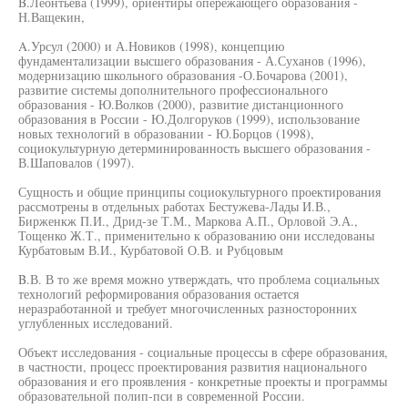
B.Леонтьева (1999), ориентиры опережающего образования -
Н.Ващекин,
A.Урсул (2000) и А.Новиков (1998), концепцию
фундаментализации высшего образования - А.Суханов (1996),
модернизацию школьного образования -О.Бочарова (2001),
развитие системы дополнительного профессионального
образования - Ю.Волков (2000), развитие дистанционного
образования в России - Ю.Долгоруков (1999), использование
новых технологий в образовании - Ю.Борцов (1998),
социокультурную детерминированность высшего образования -
В.Шаповалов (1997).
Сущность и общие принципы социокультурного проектирования
рассмотрены в отдельных работах Бестужева-Лады И.В.,
Бирженкж П.И., Дрид-зе Т.М., Маркова А.П., Орловой Э.А.,
Тощенко Ж.Т., применительно к образованию они исследованы
Курбатовым В.И., Курбатовой О.В. и Рубцовым
B.В. В то же время можно утверждать, что проблема социальных
технологий реформирования образования остается
неразработанной и требует многочисленных разносторонних
углубленных исследований.
Объект исследования - социальные процессы в сфере образования,
в частности, процесс проектирования развития национального
образования и его проявления - конкретные проекты и программы
образовательной полип-пси в современной России.