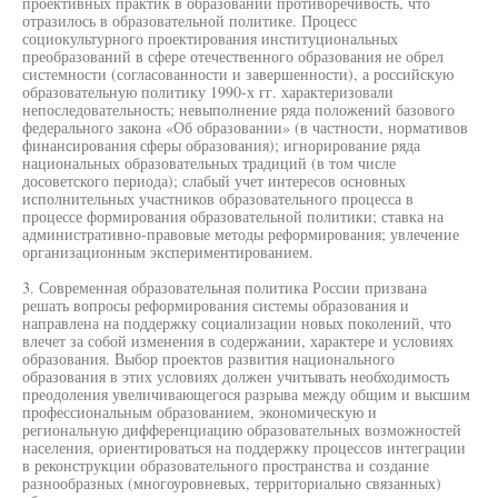
проективных практик в образовании противоречивость, что
отразилось в образовательной политике. Процесс
социокультурного проектирования институциональных
преобразований в сфере отечественного образования не обрел
системности (согласованности и завершенности), а российскую
образовательную политику 1990-х гг. характеризовали
непоследовательность; невыполнение ряда положений базового
федерального закона «Об образовании» (в частности, нормативов
финансирования сферы образования); игнорирование ряда
национальных образовательных традиций (в том числе
досоветского периода); слабый учет интересов основных
исполнительных участников образовательного процесса в
процессе формирования образовательной политики; ставка на
административно-правовые методы реформирования; увлечение
организационным экспериментированием.
3. Современная образовательная политика России призвана
решать вопросы реформирования системы образования и
направлена на поддержку социализации новых поколений, что
влечет за собой изменения в содержании, характере и условиях
образования. Выбор проектов развития национального
образования в этих условиях должен учитывать необходимость
преодоления увеличивающегося разрыва между общим и высшим
профессиональным образованием, экономическую и
региональную дифференциацию образовательных возможностей
населения, ориентироваться на поддержку процессов интеграции
в реконструкции образовательного пространства и создание
разнообразных (многоуровневых, территориально связанных)