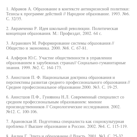
1. Абрамов А. Образование в контексте антикризисной политики:
Тезисы к программе действий // Народное образование. 1993. №6.
С. 32/35.
2. Аврамченко Р. Идея школьной революции. Политическая
концепция образования. М.: Профиздат, 2002. 64 с.
3. Агранович М. Реформирование системы образования //
Общество и экономика. 2000. №8. С. 67-81.
4. Алферов Ю.С. Участие общественности в управлении
образованием в зарубежных странах// Социально-гуманитарные
знания. 1999. №2. С. 164-173.
5. Анисгшов П. Ф. Национальная доктрина образования и
перспективы развитая среднего профессионального образования //
Среднее профессиональное образование.2000. №3. С. 19-25.
6. Анисгшов П.Ф., Гунявина Н.Л. Современный специалист со
средним профессиональным образованием: мнение
производственников // Социологические исследования. 2002.
№12. С. 100-106.
7. Арановская И. Подготовка специалиста как социокультурная
проблема // Высшее образование в России. 2002. №4. С. 115-119.
8. Аилин Г. Элита и образование // Власть. 2001. №3. С. 25-32.