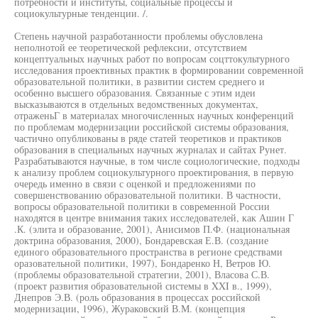
потребности и институты, социальные процессы и
социокультурные тенденции. /.
Степень научной разработанности проблемы обусловлена
неполнотой ее теоретической рефлексии, отсутствием
концептуальных научных работ по вопросам соцттокультурного
исследования проективных практик в формировании современной
образовательной политики, в развитии систем среднего и
особенно высшего образования. Связанные с этим идеи
высказываются в отдельных ведомственных документах,
отраженьГ в материалах многочисленных научных конференций
по проблемам модернизации российской системы образования,
частично опубликованы в ряде статей теоретиков и практиков
образования в специальных научных журналах и сайтах Рунет.
Разрабатываются научные, в том числе социологические, подходы
к анализу проблем социокультурного проектирования, в первую
очередь именно в связи с оценкой и предложениями по
совершенствованию образовательной политики. В частности,
вопросы образовательной политики в современной России
находятся в центре внимания таких исследователей, как Ашин Г
.К. (элита и образование, 2001), Анисимов П.Ф. (национальная
доктрина образования, 2000), Бондаревская Е.В. (создание
единого образовательного пространства в регионе средствами
оразовательной политики, 1997), Бондаренко Н, Ветров Ю.
(проблемы образовательной стратегии, 2001), Власова С.В.
(проект развития образовательной системы в XXI в., 1999),
Днепров Э.В. (роль образования в процессах российской
модернизации, 1996), Жураковский В.М. (концепция