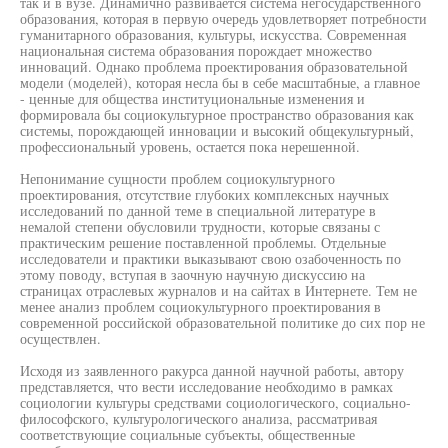
так и в вузе. Динамично развивается система негосударственного
образования, которая в первую очередь удовлетворяет потребности
гуманитарного образования, культуры, искусства. Современная
национальная система образования порождает множество
инноваций. Однако проблема проектирования образовательной
модели (моделей), которая несла бы в себе масштабные, а главное
- ценные для общества институциональные изменения и
формировала бы социокультурное пространство образования как
системы, порождающей инновации и высокий общекультурный,
профессиональный уровень, остается пока нерешенной.
Непонимание сущности проблем социокультурного
проектирования, отсутствие глубоких комплексных научных
исследований по данной теме в специальной литературе в
немалой степени обусловили трудности, которые связаны с
практическим решение поставленной проблемы. Отдельные
исследователи и практики выказывают свою озабоченность по
этому поводу, вступая в заочную научную дискуссию на
страницах отраслевых журналов и на сайтах в Интернете. Тем не
менее анализ проблем социокультурного проектирования в
современной российской образовательной политике до сих пор не
осуществлен.
Исходя из заявленного ракурса данной научной работы, автору
представляется, что вести исследование необходимо в рамках
социологии культуры средствами социологического, социально-
философского, культурологического анализа, рассматривая
соответствующие социальные субъекты, общественные