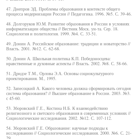
47. Днепров ЭД. Проблемы образования в контексте общего
процесса модернизации России // Педагогика. 1996. №5. С. 39-46.
48. Долгоруков Ю.М. Развитие образования в России в условиях
информатизации общества // Вестник Моск. ун-та. Сер. 18.
Социология и политология. 1999. №4. С. 33-51.
49. Донин А. Российское образование: традиции и новаторство //
Власть. 2001. №12. С. 62-68.
50. Донин А. Школьная политика К.П. Победоносцева:
нравственные и духовные аспекты // Власть. 2002. №8. С. 58-66.
51. Дридзе Т.М., Орлова Э.А. Основы социокультурного
проектирования. М., 1995.
52. Запесоцкий А. Какого человека должна сформировать сегодня
система образования? // Высшее образование в России. 2003. №3.
с 45-60.
53. Зборовский Г.Е., Костина Н.Б. К взаимодействию
религиозного и светского образования в современных условиях //
Социологические исследования. 2002. №12. С. 107-112.
54. Зборовский Г.Е. Образование: научные подходы к
исследованию // Социологические исследования. 2000. №6. С. 21-
29.