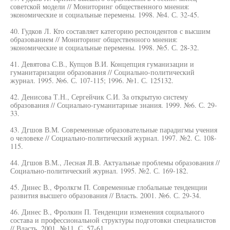
советской модели // Мониторинг общественного мнения:
экономические и социальные перемены. 1998. №4. С. 32-45.
40. Гудков Л. Кто составляет категорию респондентов с высшим
образованием // Мониторинг общественного мнения:
экономические и социальные перемены. 1998. №5. С. 28-32.
41. Девятова С.В., Купцов В.И. Концепция гуманизации и
гуманитаризации образования // Социально-политический
журнал. 1995. №6. С. 107-115; 1996. №1. С. 125132.
42. Денисова Т.Н., Сергейчик С.И. За открытую систему
образования // Социально-гуманитарные знания. 1999. №6. С. 29-
33.
43. Дгшов В.М. Современные образовательные парадигмы учения
о человеке // Социально-политический журнал. 1997. №2. С. 108-
115.
44. Дгшов В.М., Лесная JI.B. Актуальные проблемы образования //
Социально-политический журнал. 1995. №2. С. 169-182.
45. Динес В., Фролкгм П. Современные глобальные тенденции
развития высшего образования // Власть. 2001. №6. С. 29-34.
46. Динес В., Фролкин П. Тенденции изменения социального
состава и профессиональной структуры подготовки специалистов
// Власть. 2001. №11. С. 57-61.