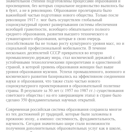
значительной степени подготовлены процессами образования и
просвещения, без которых социальное недовольство вылилось бы
в бунт, а не в революцию. Образование пролетариата было
важнейшей частью подготовки нового общества. Только после
революции 1917 г. мог быть осуществлен глобальный
социокультурный проект развертывания системы обеспечения
всеобщей грамотности, всеобщего обязательного полного
среднего образования, развития высшего технического и
гуманитарного образования, которые в свою очередь
способствовали бы не только росту культурного уровня масс, но и
социальной профессиональной мобильности. В течение
нескольких десятилетий СССР превратился во вторую
промышленную державу мира, стал космической державой с
устойчивыми технологическими приоритетами и единственной
страной, в которой уровень образования женщин был выше
уровня образования мужчин. Успехи промышленного, военного и
космического развития базировались на эффективном соединении
науки и образования, что также стало частью нового
социокультурного проектирования в образовательной политике
страны. В результате за 30 лет (с 1957 по 1987 гг.) существования
советского общества ( на его завершающем этапа) в стране было
сделано 350 фундаментальных научных открытий.
Современная российская система образования сохранила многое
из тех достижений рт традиций, которые были заложены в
прежнюю эпоху, а именно: системность, фундаментальность,
научность. Сегодня значительно шире стали возможности
получения дополнительных образовательных услуг как в школе,