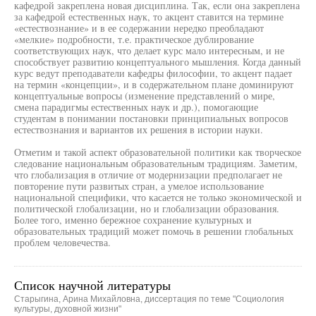
кафедрой закреплена новая дисциплина. Так, если она закреплена
за кафедрой естественных наук, то акцент ставится на термине
«естествознание» и в ее содержании нередко преобладают
«мелкие» подробности, т.е. практическое дублирование
соответствующих наук, что делает курс мало интересным, и не
способствует развитию концептуального мышления. Когда данный
курс ведут преподаватели кафедры философии, то акцент падает
на термин «концепции», и в содержательном плане доминируют
концептуальные вопросы (изменение представлений о мире,
смена парадигмы естественных наук и др.), помогающие
студентам в понимании постановки принципиальных вопросов
естествознания и вариантов их решения в истории науки.
Отметим и такой аспект образовательной политики как творческое
следование национальным образовательным традициям. Заметим,
что глобализация в отличие от модернизации предполагает не
повторение пути развитых стран, а умелое использование
национальной специфики, что касается не только экономической и
политической глобализации, но и глобализации образования.
Более того, именно бережное сохранение культурных и
образовательных традиций может помочь в решении глобальных
проблем человечества.
Список научной литературы
Старыгина, Арина Михайловна, диссертация по теме "Социология
культуры, духовной жизни"