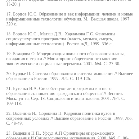
18-20. j
17. Борцов Ю.С. Образование в век информации: человек и новые
информационные технологии обучения. М.: Высшая школа, 1997.
320 с.
18. Борцов Ю.С., Матяш Д.В., Харламова Г.С. Феномены
социокультурного пространства (власть, музыка, смерть,
информационные технологии). Ростов н/Д„ 1999. 336 с.
19. Бочарова О. Модернизация школьного образования планы,
ожидания и страхи // Мониторинг общественного мнения:
экономические и социальные перемены. 2001. №4. С. 27-30.
20. Бурдье П. Система образования и система мышления // Высшее
образование в России. 1997. №2. С. 119-126.
21. Бутенко И.А. Способствуют ли программы высшего
образования становлению гражданского общества? // Вестник
Моск. ун-та. Сер. 18. Социология и политология. 2001. №4. С.
109-118.
22. Васенина И., Сорокина Н. Кадровая политика вузов в
современных условиях // Высшее образование в России. 1999. №6.
С. 48-49.
23. Ващекин Н.П., Урсул А.П Ориентиры опережающего
образования И Социологические исследования. 2000. №5. С. 90-