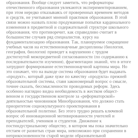
образования. Вообще следует заметить, что реформаторы
отечественного образования увлекаются экспериментированием,
при этом нередко отказываясь от проверенных временем методов
и средств, не учитывают мнений практиков образования. В этой
связи можно назвать плохо продуманные попытки кардинального
изменения в предметной и содержательной структуре школьного
образования, что противоречит, как справедливо считает в
большинстве случаев ряд специалистов, курсу на
фундаментализацию образования. Так, планируемое сокращение
учебных часов на естественнонаучные дисциплины (биология,
география, биология) приведет к нарушению с трудом
достигнутой межпредметной согласованности (по содержанию к
последовательности изучения), фрагментации знаний, что в итоге
затруднит формирование естественнонаучной картины мира. Но
это означает, что на выходе система образования будет выдавать
«продукт», который даже хуже по качеству «продукта» прежней
образовательной системы, ставя закономерный вопрос о смысле,
точнее сказать, бессмысленности проводимых реформ. Здесь
особенно наглядно видна необходимость в жестком общест-
венном и государственном контроле за «реформаторской»
деятельностью чиновников Минобразования, что должно стать
приоритетом социокультурного проектирования в
образовательной политике. Без этого трудно решать ключевой
вопрос об инновационной мотивированности учителей и
преподвателей, учеников и студентов. Движение к
постиндустриальному обществу, в котором мы пока значительно
отстаем от развитых стран мира, невозможно при сохранении в
неприкосновенности старой модели образовательной