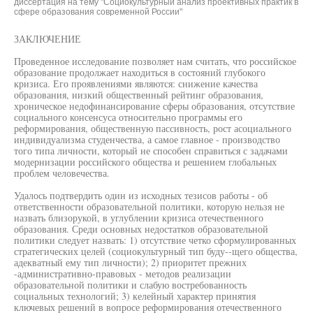
диссертация на тему "Социокультурный анализ проективных практик в
сфере образования современной России"
ЗАКЛЮЧЕНИЕ
Проведенное исследование позволяет нам считать, что российское
образование продолжает находиться в состояний глубокого
кризиса. Его проявлениями являются: снижение качества
образования, низкий общественный рейтинг образования,
хроническое недофинансирование сферы образования, отсутствие
социального консенсуса относительно программы его
реформирования, общественную пассивность, рост асоциального
индивидуализма студенчества, а самое главное - производство
того типа личности, который не способен справиться с задачами
модернизации российского общества и решением глобальных
проблем человечества.
Удалось подтвердить один из исходных тезисов работы - об
ответственности образовательной политики, которую нельзя не
назвать близорукой, в углублении кризиса отечественного
образования. Среди основных недостатков образовательной
политики следует назвать: 1) отсутствие четко сформулированных
стратегических целей (социокультурный тип буду--щего общества,
адекватный ему тип личности); 2) приоритет прежних
-административно-правовых - методов реализации
образовательной политики и слабую востребованность
социальных технологий; 3) келейный характер принятия
ключевых решений в вопросе реформирования отечественного