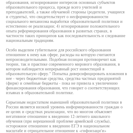
образования, игнорирование интересов основных субъектов
образовательного процесса, прежде всего учителей и
преподавателей, а также обучаемой стороны (родители, учащиеся
и студенты), что свидетельствует о несформированности
социального механизма выработки образовательной политики и
естественно ее реализации; 4) игнорирование положительного
опыта реформирования образования в развитых странах, в
частности таких принципов как последовательность и следование
национальным традициям.
Особо выделим губительное для российского образования
отношение к нему как сфере, расходы на которую считаются
непроизводительными. Подобная позиция противоречит как
теории, так и практике современного мирового образования, в
котором наблюдается непрерывный рост инвестиций в
образовательную сферу." Попытка диверсифицировать вложения в
нее - через бюджетные средства, средства частных предприятий
(фирм) и семейные бюджеты - пока не привела к увеличению
финансирования образования, что говорит о соответствующих
изъянах в образовательной политике.
Серьезным недостатком нынешней образовательной политики в
России является низкий уровень информированности граждан о
ее целях и средствах реализации, что во многом объясняет
негативное отношение к введению 12-летнего школьного
обучения (при нерешенной проблеме армейской службы),
осторожное отношение к введению ЕГЭ в национальном
масштабе и отрицательное отношение к «гифоизаци'и»