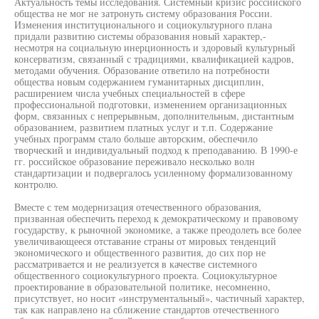
Актуальность темы исследования. Системный кризис российского
общества не мог не затронуть систему образования России.
Изменения институционального и социокультурного плана
придали развитию системы образования новый характер,-
несмотря на социальную инерционность и здоровый культурный
консерватизм, связанный с традициями, квалификацией кадров,
методами обучения. Образование ответило на потребности
общества новым содержанием гуманитарных дисциплин,
расширением числа учебных специальностей в сфере
профессиональной подготовки, изменением организационных
форм, связанных с непрерывным, дополнительным, дистантным
образованием, развитием платных услуг и т.п. Содержание
учебных программ стало больше авторским, обеспечило
творческий и индивидуальный подход к преподаванию. В 1990-е
гг. российское образование переживало несколько волн
стандартизации и подвергалось усиленному формализованному
контролю.
Вместе с тем модернизация отечественного образования,
призванная обеспечить переход к демократическому и правовому
государству, к рыночной экономике, а также преодолеть все более
увеличивающееся отставание страны от мировых тенденций
экономического и общественного развития, до сих пор не
рассматривается и не реализуется в качестве системного
общественного социокультурного проекта. Социокультурное
проектирование в образовательной политике, несомненно,
присутствует, но носит «инструментальный», частичный характер,
так как направлено на сближение стандартов отечественного