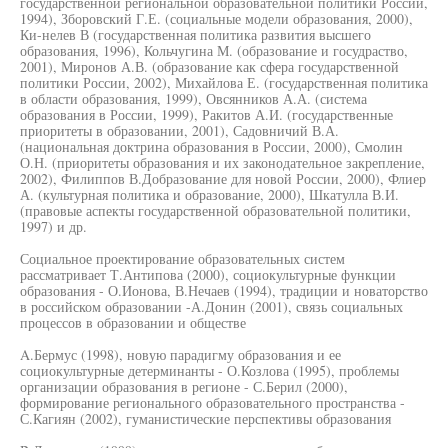
государственной региональной образовательной политики России,
1994), Зборовский Г.Е. (социальные модели образования, 2000),
Ки-нелев В (государственная политика развития высшего
образования, 1996), Кольчугина М. (образование и госудраство,
2001), Миронов А.В. (образование как сфера государственной
политики России, 2002), Михайлова Е. (государственная политика
в области образования, 1999), Овсянников А.А. (система
образования в России, 1999), Ракитов А.И. (государственные
приоритеты в образовании, 2001), Садовничий В.А.
(национальная доктрина образования в России, 2000), Смолин
О.Н. (приоритеты образования и их законодательное закрепление,
2002), Филиппов В.Добразование для новой России, 2000), Флиер
А. (культурная политика и образование, 2000), Шкатулла В.И.
(правовые аспекты государственной образовательной политики,
1997) и др.
Социальное проектирование образовательных систем
рассматривает Т.Антипова (2000), социокультурные функции
образования - О.Ионова, В.Нечаев (1994), традиции и новаторство
в российском образовании -А.Донин (2001), связь социальных
процессов в образовании и обществе
A.Бермус (1998), новую парадигму образования и ее
социокультурные детерминанты - О.Козлова (1995), проблемы
организации образования в регионе - С.Берил (2000),
формирование регионального образовательного пространства -
С.Кагиян (2002), гуманистические перспективы образования