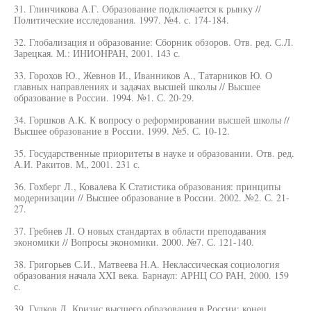
31. Глинчикова А.Г. Образование подключается к рынку //
Политические исследования. 1997. №4. с. 174-184.
32. Глобализация и образование: Сборник обзоров. Отв. ред. С.Л.
Зарецкая. М.: ИНИОНРАН, 2001. 143 с.
33. Горохов Ю., Жевнов И., Иванников А., Татарников Ю. О
главных направлениях и задачах высшей школы // Высшее
образование в России. 1994. №1. С. 20-29.
34. Горшков А.К. К вопросу о реформировании высшей школы //
Высшее образование в России. 1999. №5. С. 10-12.
35. Государственные приоритеты в науке и образовании. Отв. ред.
А.И. Ракитов. М„ 2001. 231 с.
36. Гохберг Л., Ковалева К Статистика образования: принципы
модернизации // Высшее образование в России. 2002. №2. С. 21-
27.
37. Гребнев Л. О новых стандартах в области преподавания
экономики // Вопросы экономики. 2000. №7. С. 121-140.
38. Григорьев С.И., Матвеева Н.А. Неклассическая социология
образования начала XXI века. Барнаул: АРНЦ СО РАН, 2000. 159
с.
39. Гудков Л. Кризис высшего образования в России: конец