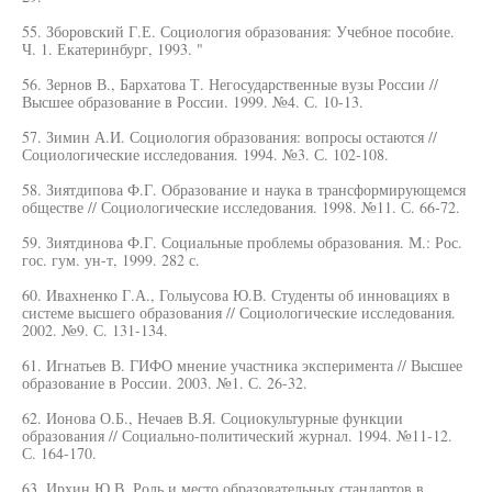
55. Зборовский Г.Е. Социология образования: Учебное пособие.
Ч. 1. Екатеринбург, 1993. "
56. Зернов В., Бархатова Т. Негосударственные вузы России //
Высшее образование в России. 1999. №4. С. 10-13.
57. Зимин А.И. Социология образования: вопросы остаются //
Социологические исследования. 1994. №3. С. 102-108.
58. Зиятдипова Ф.Г. Образование и наука в трансформирующемся
обществе // Социологические исследования. 1998. №11. С. 66-72.
59. Зиятдинова Ф.Г. Социальные проблемы образования. М.: Рос.
гос. гум. ун-т, 1999. 282 с.
60. Ивахненко Г.А., Голыусова Ю.В. Студенты об инновациях в
системе высшего образования // Социологические исследования.
2002. №9. С. 131-134.
61. Игнатьев В. ГИФО мнение участника эксперимента // Высшее
образование в России. 2003. №1. С. 26-32.
62. Ионова О.Б., Нечаев В.Я. Социокультурные функции
образования // Социально-политический журнал. 1994. №11-12.
С. 164-170.
63. Ирхин Ю.В. Роль и место образовательных стандартов в