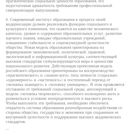
прагматической социальной ценности образования, его
недостаточная адекватность требованиям профессиональной
самореализации выпускников.
6. Современный институт образования в процессе своей
модернизации должен реализовать функцию социального и
культурного изменения, что скажется на качестве человеческого
капитала, уровне и содержании образовательных услуг, развитии
научного знания, имидже образовательных учреждений,
повышении стабильности и социокультурной целостности
общества. Новая модель образования ориентирована на
формирование экономической, политической, правовой,
экологической и информационной культуры, соответствующей
высоким стандартам глобализирующегося мира и ценностям
национального развития. Действующая проективная модель
российского образования ориентирована на воспроизводство
«прагматического» и «знание-вого» типа личности (социально
«одномерного» и «частичного») и постепенный переход от
«человека знающего» к «человеку умеющему». В этом проявляется
отставание от требований социальной среды, апеллирующей к
модели «человека творческого», способного полноценно жить и
развиваться в условиях неопределенности и высокого риска.
Чтобы выполнить эти требования, необходимо обеспечить
открытость системы образования разнообразным воздействиям со
стороны общества, государства и экономики при сохранении ее
внутренней целостности и поддержании высоких академических
стандартов.