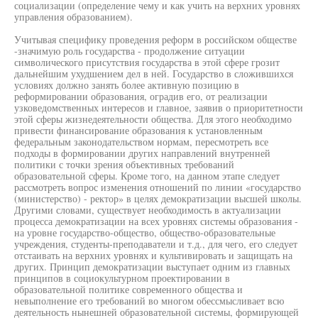
социализации (определение чему и как учить на верхних уровнях
управления образованием).
Учитывая специфику проведения реформ в российском обществе
-значимую роль государства - продолжение ситуации
символического присутствия государства в этой сфере грозит
дальнейшим ухудшением дел в ней. Государство в сложившихся
условиях должно занять более активную позицию в
реформировании образования, оградив его, от реализации
узковедомственных интересов и главное, заявив о приоритетности
этой сферы жизнедеятельности общества. Для этого необходимо
привести финансирование образования к установленным
федеральным законодательством нормам, пересмотреть все
подходы в формировании других направлений внутренней
политики с точки зрения объективных требований
образовательной сферы. Кроме того, на данном этапе следует
рассмотреть вопрос изменения отношений по линии «государство
(министерство) - ректор» в целях демократизации высшей школы.
Другими словами, существует необходимость в актуализации
процесса демократизации на всех уровнях системы образования -
на уровне государство-общество, общество-образовательные
учреждения, студенты-преподаватели и т.д., для чего, его следует
отстаивать на верхних уровнях и культивировать и защищать на
других. Принцип демократизации выступает одним из главных
принципов в социокультурном проектировании в
образовательной политике современного общества и
невыполнение его требований во многом обессмысливает всю
деятельность нынешней образовательной системы, формирующей