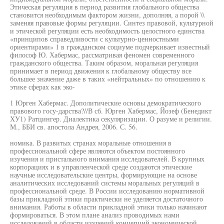
Этическая регуляция в период развития глобального общества
становится необходимым фактором жизни, дополняя, а порой \\
заменяя правовые формы регуляции. Синтез правовой, культурной
и этической регуляции есть необходимость целостного единства
«принципов справедливости с культурно-ценностными
ориентирами» 1 в гражданском социуме подчеркивает известный
философ Ю. Хабермас, рассматривая феномен современного
гражданского общества. Таким образом, моральная регуляция
принимает в период движения к глобальному обществу все
большее значение даже в таких «нейтральных» по отношению к
этике сферах как эко-
1 Юрген Хабермас. Дополитические основы демократического
правового госу-дарства?//В сб. Юрген Хабермас, Йозеф (Бенедикт
ХУ1) Ратцингер. Диалектика секуляризации. О разуме и религии.
М., ББИ св. апостола Андрея, 2006. С. 56.
номика. В развитых странах моральные отношения в
профессиональной сфере являются объектом постоянного
изучения и пристального внимания исследователей. В крупных
корпорациях и в управленческой среде создаются этические
научные исследовательские центры, формирующие на основе
аналитических исследований системы моральных регуляций в
профессиональной среде. В России исследованию нормативной
базы прикладной этики практически не уделяется достаточного
внимания. Работы в области прикладной этики только начинают
формироваться. В этом плане анализ проводимых нами
исследований в области изучений концепций экономической