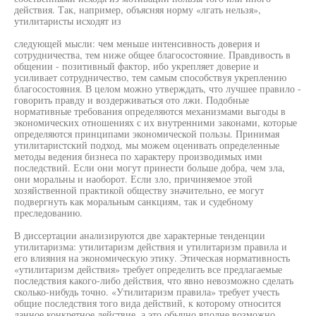
действия. Так, например, объясняя норму «лгать нельзя»,
утилитаристы исходят из
следующей мысли: чем меньше интенсивность доверия и
сотрудничества, тем ниже общее благосостояние. Правдивость в
общении - позитивный фактор, ибо укрепляет доверие и
усиливает сотрудничество, тем самым способствуя укреплению
благосостояния. В целом можно утверждать, что лучшее правило -
говорить правду и воздерживаться ото лжи. Подобные
нормативные требования определяются механизмами выгоды в
экономических отношениях с их внутренними законами, которые
определяются принципами экономической пользы. Принимая
утилитаристский подход, мы можем оценивать определенные
методы ведения бизнеса по характеру производимых ими
последствий. Если они могут принести больше добра, чем зла,
они моральны и наоборот. Если зло, причиняемое этой
хозяйственной практикой обществу значительно, ее могут
подвергнуть как моральным санкциям, так и судебному
преследованию.
В диссертации анализируются две характерные тенденции
утилитаризма: утилитаризм действия и утилитаризм правила и
его влияния на экономическую этику. Этическая нормативность
«утилитаризм действия» требует определить все предлагаемые
последствия какого-либо действия, что явно невозможно сделать
сколько-нибудь точно. «Утилитаризм правила» требует учесть
общие последствия того вида действий, к которому относится
данное конкретное действие, а это обычно вполне возможно,