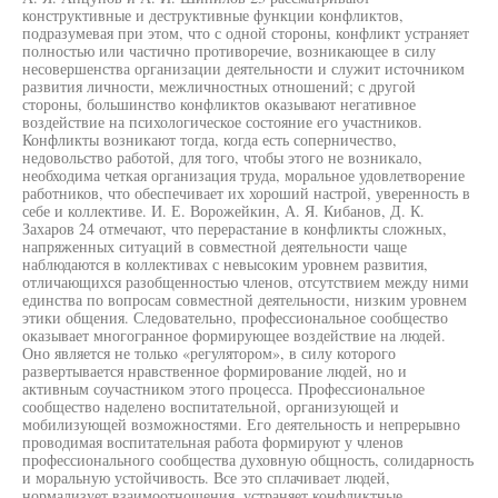
конструктивные и деструктивные функции конфликтов,
подразумевая при этом, что с одной стороны, конфликт устраняет
полностью или частично противоречие, возникающее в силу
несовершенства организации деятельности и служит источником
развития личности, межличностных отношений; с другой
стороны, большинство конфликтов оказывают негативное
воздействие на психологическое состояние его участников.
Конфликты возникают тогда, когда есть соперничество,
недовольство работой, для того, чтобы этого не возникало,
необходима четкая организация труда, моральное удовлетворение
работников, что обеспечивает их хороший настрой, уверенность в
себе и коллективе. И. Е. Ворожейкин, А. Я. Кибанов, Д. К.
Захаров 24 отмечают, что перерастание в конфликты сложных,
напряженных ситуаций в совместной деятельности чаще
наблюдаются в коллективах с невысоким уровнем развития,
отличающихся разобщенностью членов, отсутствием между ними
единства по вопросам совместной деятельности, низким уровнем
этики общения. Следовательно, профессиональное сообщество
оказывает многогранное формирующее воздействие на людей.
Оно является не только «регулятором», в силу которого
развертывается нравственное формирование людей, но и
активным соучастником этого процесса. Профессиональное
сообщество наделено воспитательной, организующей и
мобилизующей возможностями. Его деятельность и непрерывно
проводимая воспитательная работа формируют у членов
профессионального сообщества духовную общность, солидарность
и моральную устойчивость. Все это сплачивает людей,
нормализует взаимоотношения, устраняет конфликтные