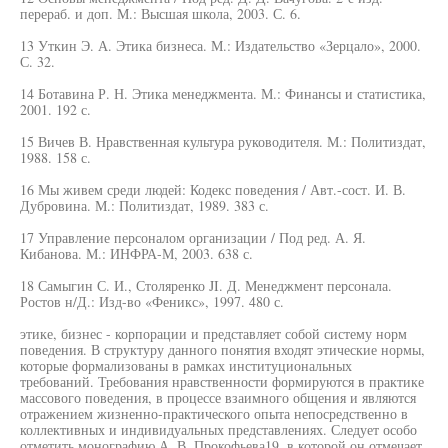
перераб. и доп. М.: Высшая школа, 2003. С. 6.
13 Уткин Э. А. Этика бизнеса. М.: Издательство «Зерцало», 2000.
С. 32.
14 Ботавина Р. Н. Этика менеджмента. М.: Финансы и статистика,
2001. 192 с.
15 Вичев В. Нравственная культура руководителя. М.: Политиздат,
1988. 158 с.
16 Мы живем среди людей: Кодекс поведения / Авт.-сост. И. В.
Дубровина. М.: Политиздат, 1989. 383 с.
17 Управление персоналом организации / Под ред. А. Я.
Кибанова. М.: ИНФРА-М, 2003. 638 с.
18 Самыгин С. И., Столяренко JI. Д. Менеджмент персонала.
Ростов н/Д.: Изд-во «Феникс», 1997. 480 с.
этике, бизнес - корпорации и представляет собой систему норм
поведения. В структуру данного понятия входят этические нормы,
которые формализованы в рамках институциональных
требований. Требования нравственности формируются в практике
массового поведения, в процессе взаимного общения и являются
отражением жизненно-практического опыта непосредственно в
коллективных и индивидуальных представлениях. Следует особо
отметить монографию А. В. Прокофьева19, в которой он отмечает,