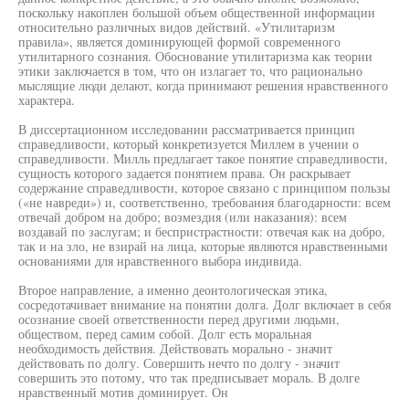
поскольку накоплен большой объем общественной информации
относительно различных видов действий. «Утилитаризм
правила», является доминирующей формой современного
утилитарного сознания. Обоснование утилитаризма как теории
этики заключается в том, что он излагает то, что рационально
мыслящие люди делают, когда принимают решения нравственного
характера.
В диссертационном исследовании рассматривается принцип
справедливости, который конкретизуется Миллем в учении о
справедливости. Милль предлагает такое понятие справедливости,
сущность которого задается понятием права. Он раскрывает
содержание справедливости, которое связано с принципом пользы
(«не навреди») и, соответственно, требования благодарности: всем
отвечай добром на добро; возмездия (или наказания): всем
воздавай по заслугам; и беспристрастности: отвечая как на добро,
так и на зло, не взирай на лица, которые являются нравственными
основаниями для нравственного выбора индивида.
Второе направление, а именно деонтологическая этика,
сосредотачивает внимание на понятии долга. Долг включает в себя
осознание своей ответственности перед другими людьми,
обществом, перед самим собой. Долг есть моральная
необходимость действия. Действовать морально - значит
действовать по долгу. Совершить нечто по долгу - значит
совершить это потому, что так предписывает мораль. В долге
нравственный мотив доминирует. Он