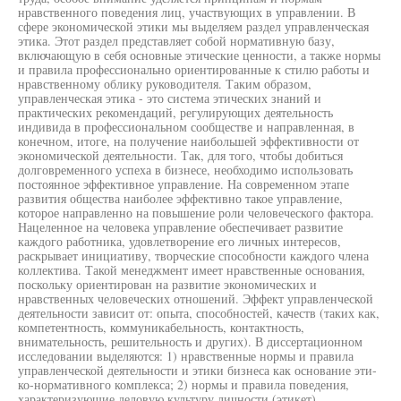
нравственного поведения лиц, участвующих в управлении. В
сфере экономической этики мы выделяем раздел управленческая
этика. Этот раздел представляет собой нормативную базу,
включающую в себя основные этические ценности, а также нормы
и правила профессионально ориентированные к стилю работы и
нравственному облику руководителя. Таким образом,
управленческая этика - это система этических знаний и
практических рекомендаций, регулирующих деятельность
индивида в профессиональном сообществе и направленная, в
конечном, итоге, на получение наибольшей эффективности от
экономической деятельности. Так, для того, чтобы добиться
долговременного успеха в бизнесе, необходимо использовать
постоянное эффективное управление. На современном этапе
развития общества наиболее эффективно такое управление,
которое направленно на повышение роли человеческого фактора.
Нацеленное на человека управление обеспечивает развитие
каждого работника, удовлетворение его личных интересов,
раскрывает инициативу, творческие способности каждого члена
коллектива. Такой менеджмент имеет нравственные основания,
поскольку ориентирован на развитие экономических и
нравственных человеческих отношений. Эффект управленческой
деятельности зависит от: опыта, способностей, качеств (таких как,
компетентность, коммуникабельность, контактность,
внимательность, решительность и других). В диссертационном
исследовании выделяются: 1) нравственные нормы и правила
управленческой деятельности и этики бизнеса как основание эти-
ко-нормативного комплекса; 2) нормы и правила поведения,
характеризующие деловую культуру личности (этикет).