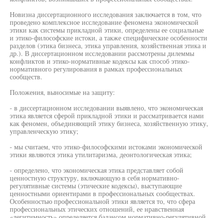
Новизна диссертационного исследования заключается в том, что
проведено комплексное исследование феномена экономической
этики как системы прикладной этики, определены ее социальные
и этико-философские истоки, а также специфические особенности
разделов (этика бизнеса, этика управления, хозяйственная этика и
др.). В диссертационном исследовании рассмотрены дилеммы
конфликтов и этико-нормативные кодексы как способ этико-
нормативного регулирования в рамках профессиональных
сообществ.
Положения, выносимые на защиту:
- в диссертационном исследовании выявлено, что экономическая
этика является сферой прикладной этики и рассматривается нами
как феномен, объединяющий этику бизнеса, хозяйственную этику,
управленческую этику;
- мы считаем, что этико-философскими истоками экономической
этики являются этика утилитаризма, деонтологическая этика;
- определено, что экономическая этика представляет собой
ценностную структуру, включающую в себя нормативно-
регулятивные системы (этические кодексы), выступающие
ценностными ориентирами в профессиональных сообществах.
Особенностью профессиональной этики является то, что сфера
профессиональных этических отношений, ее нравственная
«легитимность» определяется балансом нормативно-регулятивной