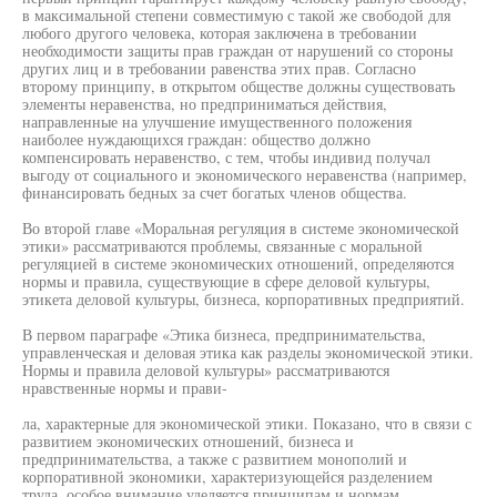
в максимальной степени совместимую с такой же свободой для
любого другого человека, которая заключена в требовании
необходимости защиты прав граждан от нарушений со стороны
других лиц и в требовании равенства этих прав. Согласно
второму принципу, в открытом обществе должны существовать
элементы неравенства, но предприниматься действия,
направленные на улучшение имущественного положения
наиболее нуждающихся граждан: общество должно
компенсировать неравенство, с тем, чтобы индивид получал
выгоду от социального и экономического неравенства (например,
финансировать бедных за счет богатых членов общества.
Во второй главе «Моральная регуляция в системе экономической
этики» рассматриваются проблемы, связанные с моральной
регуляцией в системе экономических отношений, определяются
нормы и правила, существующие в сфере деловой культуры,
этикета деловой культуры, бизнеса, корпоративных предприятий.
В первом параграфе «Этика бизнеса, предпринимательства,
управленческая и деловая этика как разделы экономической этики.
Нормы и правила деловой культуры» рассматриваются
нравственные нормы и прави-
ла, характерные для экономической этики. Показано, что в связи с
развитием экономических отношений, бизнеса и
предпринимательства, а также с развитием монополий и
корпоративной экономики, характеризующейся разделением
труда, особое внимание уделяется принципам и нормам