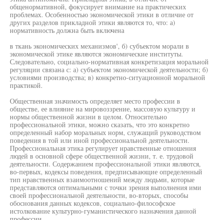
общенормативной, фокусирует внимание на практических
проблемах. Особенностью экономической этики в отличие от
других разделов прикладной этики являются то, что: а)
нормативность должна быть включена
в ткань экономических механизмов', б) субъектом морали в
экономической этике являются экономические институты.
Следовательно, социально-нормативная конкретизация моральной
регуляции связана с: а) субъектом экономической деятельности; б)
условиями производства; в) конкретно-ситуационной моральной
практикой.
Общественная значимость определяет место профессии в
обществе, ее влияние на мировоззрение, массовую культуру и
нормы общественной жизни в целом. Относительно
профессиональной этики, можно сказать, что это конкретно
определенный набор моральных норм, служащий руководством
поведения в той или иной профессиональной деятельности.
Профессиональная этика регулирует нравственные отношения
людей в основной сфере общественной жизни, т. е. трудовой
деятельности. Содержанием профессиональной этики являются,
во-первых, кодексы поведения, предписывающие определенный
тип нравственных взаимоотношений между людьми, которые
представляются оптимальными с точки зрения выполнения ими
своей профессиональной деятельности, во-вторых, способы
обоснования данных кодексов, социально-философское
истолкование культурно-гуманистического назначения данной
профессии.