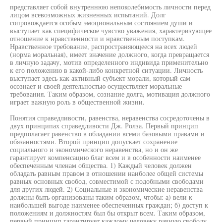
представляет собой внутреннюю непоколебимость личности перед
лицом всевозможных жизненных испытаний. Долг
сопровождается особым эмоциональным состоянием души и
выступает как специфическое чувство уважения, характеризующее
отношение к нравственности и нравственным поступкам.
Нравственное требование, распространяющееся на всех людей
(норма моральная), имеет значение должного, когда превращается
в личную задачу, мотив определенного индивида применительно
к его положению в какой-либо конкретной ситуации. Личность
выступает здесь как активный субъект морали, который сам
осознает и своей деятельностью осуществляет моральные
требования. Таким образом, сознание долга, мотивация должного
играет важную роль в общественной жизни.
Понятия справедливости, равенства, неравенства сосредоточены в
двух принципах справедливости Дж. Ролза. Первый принцип
предполагает равенство в обладании всеми базовыми правами и
обязанностями. Второй принцип допускает сохранение
социального и экономического неравенства, но и он же
гарантирует компенсацию благ всем и в особенности наименее
обеспеченным членам общества. 1) Каждый человек должен
обладать равным правом в отношении наиболее общей системы
равных основных свобод, совместимой с подобными свободами
для других людей. 2) Социальные и экономические неравенства
должны быть организованы таким образом, чтобы: а) вели к
наибольшей выгоде наименее обеспеченных граждан; б) доступ к
положениям и должностям был бы открыт всем. Таким образом,
первый принцип гарантирует каждому человеку равную свободу,