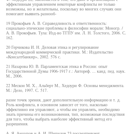
эффективным управлением некоторые конфликты не только
возможны, но и желательны, поскольку во многих случаях они
помогают выявить разнооб-
19 Прокофьев А. В. Справедливость и ответственность:
социально-этические проблемы в философии морали: Моногр. /
А. В. Прокофьев. Тула: Изд-во ТГПУ им. Л. Н. Толстого, 2006. С.
162.
20 Герчикова И. Н. Деловая этика и регулирование
международной коммерческой практики. М.: Издательство
«Консалтбанкир», 2002. 576 с.
21 Назарова Ю. В. Парламентская этика в России: опыт
Государственной Думы 1906-1917 г.: Автореф. ... канд. пед. наук.
М., 2006.
22 Мескон М. X., Альберт М., Хедоури Ф. Основы менеджмента.
М.: Дело, 1997. С. 517.
разие точек зрения, дают дополнительную информацию и т. д.
Роль конфликта, в основном зависит от того, насколько
эффективно им управляют, а чтобы им управлять, необходимо
знать причины его возникновения, тип, возможные последствия
для того, чтобы выбрать наиболее эффективный метод его
разрешения.
А. Я. Анцупов и А. И. Шипилов 23 рассматривают