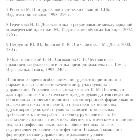
7 Росенко М. Н. и др. Основы этических знаний. СПб.:
Издательство «Лань», 1998. 256 с.
8 Герчикова И. Н. Деловая этика и регулирование международной
коммерческой практики. М.: Издательство «Консалтбанкир», 2002.
576 с.
9 Петрунин Ю. Ю., Борисов В. К. Этика бизнеса. М.: Дело, 2000.
280 с.
10 Бакштановский В. И., Согомонов О. В. Честная игра:
нравственная философия и этика предпринимательства. Том 1.
Игры рынка. Томск, 1992. 240 с.
В последнее время особое внимание уделяется принципам и
нормам нравственного поведения лиц, участвующих в
управлении. Управленческая этика, считает В. М. Шепель, это
адаптированные к практическим нуждам руководителя сведения
об основных этических понятиях, закономерностях формирования
коллективистских отношений, о нравственных ценностях,
одухотворяюще воздействующих на людей, о моральных
требованиях к стилю работы и облику руководителя и. Ее
назначение состоит в том, чтобы обеспечить этическими знаниями
тех, кто профессионально или на общественных началах
осуществляет управленческие функции. В каждой компании
формируется свое управление, отражающее уровень
управленческой этики и культуры. Этический стиль