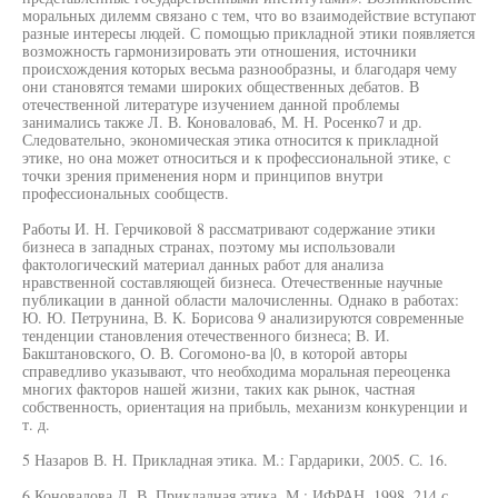
моральных дилемм связано с тем, что во взаимодействие вступают
разные интересы людей. С помощью прикладной этики появляется
возможность гармонизировать эти отношения, источники
происхождения которых весьма разнообразны, и благодаря чему
они становятся темами широких общественных дебатов. В
отечественной литературе изучением данной проблемы
занимались также Л. В. Коновалова6, М. Н. Росенко7 и др.
Следовательно, экономическая этика относится к прикладной
этике, но она может относиться и к профессиональной этике, с
точки зрения применения норм и принципов внутри
профессиональных сообществ.
Работы И. Н. Герчиковой 8 рассматривают содержание этики
бизнеса в западных странах, поэтому мы использовали
фактологический материал данных работ для анализа
нравственной составляющей бизнеса. Отечественные научные
публикации в данной области малочисленны. Однако в работах:
Ю. Ю. Петрунина, В. К. Борисова 9 анализируются современные
тенденции становления отечественного бизнеса; В. И.
Бакштановского, О. В. Согомоно-ва |0, в которой авторы
справедливо указывают, что необходима моральная переоценка
многих факторов нашей жизни, таких как рынок, частная
собственность, ориентация на прибыль, механизм конкуренции и
т. д.
5 Назаров В. Н. Прикладная этика. М.: Гардарики, 2005. С. 16.
6 Коновалова Л. В. Прикладная этика. М.: ИФРАН, 1998. 214 с.