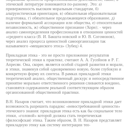
этической литературе понимаются по-разному. Это: а)
приверженность высоким моральным стандартам, б)
альтруистическая ориентация, в) обязательная образовательная
подготовка, г) обязательное продолжающееся образование, д)
наличие формальной ассоциации или общества, е) относительная
независимость, ж) общественное признание (Хорн); - через
анализ самоопределения профессионалов в отношении ценностей
«среднего класса (В. И. Бакшта-новский и Ю. В. Согомонов),
через анализ процесса ценностной самоорганизации так
называемого «мещанского этоса» (Зубец) 4.
Прикладная этика - это не просто приложение результатов
теоретической этики к практике, считают А. А. Гусейнов и Р. Г.
Апресян. Она, скорее, является особой стадией развития и морали,
и этики, знаменуя собой одновременно новую, более глубокую и
конкретную форму их синтеза. В рамках прикладной этики
теоретический анализ, общественный дискурс и непосредственное
принятие морально ответственного решения сливаются воедино,
становятся содержанием реальной соответствующим образом
организованной общественной практики.
В.Н. Назаров считает, что возникновение прикладной этики дает
возможность разрешить парадокс «невостребованной ценности»
этического знания: прикладная этика есть как бы социальное тело
этики, «головой» которой должна стать теоретическая
(философская) этика. Таким образом, В. Н. Назаров представляет
прикладную этику как систему интеграции тео-