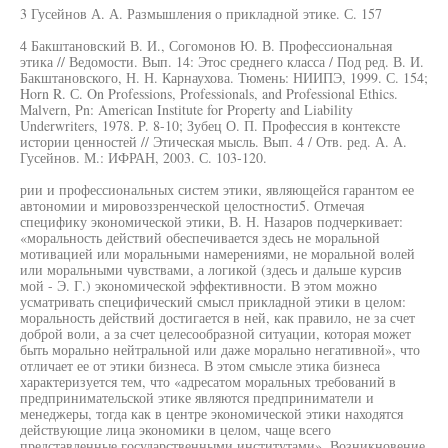
3 Гусейнов А. А. Размышления о прикладной этике. С. 157
4 Бакштановский В. И., Согомонов Ю. В. Профессиональная
этика // Ведомости. Вып. 14: Этос среднего класса / Под ред. В. И.
Бакштановского, Н. Н. Карнаухова. Тюмень: НИИПЭ, 1999. С. 154;
Horn R. С. On Professions, Professionals, and Professional Ethics.
Malvern, Pn: American Institute for Property and Liability
Underwriters, 1978. P. 8-10; Зубец О. П. Профессия в контексте
истории ценностей // Этическая мысль. Вып. 4 / Отв. ред. А. А.
Гусейнов. М.: ИФРАН, 2003. С. 103-120.
рии и профессиональных систем этики, являющейся гарантом ее
автономии и мировоззренческой целостности5. Отмечая
специфику экономической этики, В. Н. Назаров подчеркивает:
«моральность действий обеспечивается здесь не моральной
мотивацией или моральными намерениями, не моральной волей
или моральными чувствами, а логикой (здесь и дальше курсив
мой - Э. Г.) экономической эффективности. В этом можно
усматривать специфический смысл прикладной этики в целом:
моральность действий достигается в ней, как правило, не за счет
доброй воли, а за счет целесообразной ситуации, которая может
быть морально нейтральной или даже морально негативной», что
отличает ее от этики бизнеса. В этом смысле этика бизнеса
характеризуется тем, что «адресатом моральных требований в
предпринимательской этике являются предприниматели и
менеджеры, тогда как в центре экономической этики находятся
действующие лица экономики в целом, чаще всего
представленные государственными институтами». Возникновение