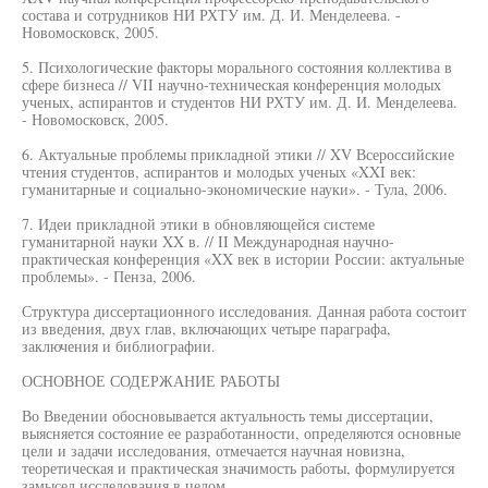
состава и сотрудников НИ РХТУ им. Д. И. Менделеева. -
Новомосковск, 2005.
5. Психологические факторы морального состояния коллектива в
сфере бизнеса // VII научно-техническая конференция молодых
ученых, аспирантов и студентов НИ РХТУ им. Д. И. Менделеева.
- Новомосковск, 2005.
6. Актуальные проблемы прикладной этики // XV Всероссийские
чтения студентов, аспирантов и молодых ученых «XXI век:
гуманитарные и социально-экономические науки». - Тула, 2006.
7. Идеи прикладной этики в обновляющейся системе
гуманитарной науки XX в. // II Международная научно-
практическая конференция «XX век в истории России: актуальные
проблемы». - Пенза, 2006.
Структура диссертационного исследования. Данная работа состоит
из введения, двух глав, включающих четыре параграфа,
заключения и библиографии.
ОСНОВНОЕ СОДЕРЖАНИЕ РАБОТЫ
Во Введении обосновывается актуальность темы диссертации,
выясняется состояние ее разработанности, определяются основные
цели и задачи исследования, отмечается научная новизна,
теоретическая и практическая значимость работы, формулируется
замысел исследования в целом.