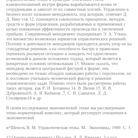
взаимоотношений внутри фирмы вырабатывается всеми ее
сотрудниками и зависит от их совместных усилий. Управление в
бизнесе носит название менеджмента, под которым, отмечает Д.
Д. Вачу-гов 12, понимается совокупность принципов, методов,
средств и форм управления, разрабатываемых и применяемых с
целью повышения эффективности производства и увеличения
прибыли. Современный менеджмент подчеркивает Э. А. Уткин,
это множество возможных вариантов управленческих решений.
Поэтому в деятельности менеджеров приходится делать упор не на
стандартные решения, а на способность быстро и правильно
оценивать реальную ситуацию и находить тот единственно
возможный в данном положении подход, который является в
конкретных условиях оптимальным 13. Можно сказать, что
менеджер является центральной фигурой в фирме, ему
необходимо не только обладать навыками работы с персоналом, но
и постоянно учитывать человеческий фактор в решении
управленческих задач. Помимо этого были рассмотрены работы
таких авторов, как Р. Н. Ботавина 14, В. Вичев 15, И. В.
Дубровина16, А. Я. Кибанов ,7, С. И. Самыгин, Л. Д.
Столяренко18 и др.
В своем исследовании экономической этики мы рассматриваем
этико-нормативный комплекс, который регулирует отношения в
экономической
и*Шепель В. М. Управленческая этика. М.: Экономика, 1989. С. 3.
12 Основы менеджмента / Под ред. Д. Д. Вачугова. 2-е изд.