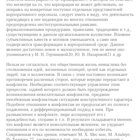
что несмотря на то, что корпорация не может действовать, не
опираясь на конкретные поступки отдельных представителей
корпоративного персонала, следует иметь в виду, что деятельность
приходящих в нее индивидов во многих отношениях
предопределена институциональными рамками,
формализованными процедурами, правилами, традициями и т.д.,
существующими в данном организованном коллективе. Влияние
субъективных качеств и мотивов уменьшается, а сами они
подвергаются трансформации в корпоративной среде. Данное
явление достаточно новое и малоизученное, тем не менее оно
упоминается у И. Н. Герчиковой20, Ю. В. Назаровой21 и др.
Нельзя не согласиться, что общественная жизнь немыслима без
столкновения идей, жизненных позиций, целей как отдельных
людей, так и коллективов. В связи с этим постоянно возникают
противоречия различных сторон, которые нередко перерастают в
конфликты. Необходимо соответствующее управление этим
процессом, задачей которого должно быть предупреждение
возникновения нежелательных конфликтов, придание
неизбежным конфликтным ситуациям конструктивного характера.
Подобное отношение к конфликтам не предполагает их полного
подавления, а дифференцированный подход к ним. При
размышлении о конфликте, люди ассоциируют его с
враждебностью, спорами и т.п. В результате складывается мнение,
что конфликт является нежелательным явлением, он ухудшает
отношения и его по возможности необходимо избегать.
Современная точка зрения, отмечают М. X. Мес-кон, М. Альберт,
Ф. Хедоури 22, заключается в том, что даже в организациях с