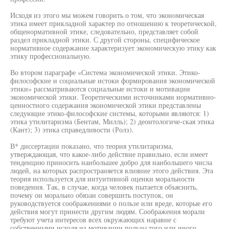
Исходя из этого мы можем говорить о том, что экономическая
этика имеет прикладной характер по отношению к теоретической,
общенормативной этике, следовательно, представляет собой
раздел прикладной этики. С другой стороны, специфическое
нормативное содержание характеризует экономическую этику как
этику профессиональную.
Во втором параграфе «Система экономической этики. Этико-
философские и социальные истоки формирования экономической
этики» рассматриваются социальные истоки и мотивации
экономической этики. Теоретическими источниками нормативно-
ценностного содержания экономической этики представлены
следующие этико-философские системы, которыми являются: 1)
этика утилитаризма (Бентам, Милль); 2) деонтологиче-ская этика
(Кант); 3) этика справедливости (Ролз).
В* диссертации показано, что теория утилитаризма,
утверждающая, что какое-либо действие правильно, если имеет
тенденцию приносить наибольшее добро для наибольшего числа
людей, на которых распространяется влияние этого действия. Эта
теория используется для интуитивной оценки моральности
поведения. Так, в случае, когда человек пытается объяснить,
почему он морально обязан совершить поступок, он
руководствуется соображениями о пользе или вреде, которые его
действия могут принести другим людям. Соображения морали
требуют учета интересов всех окружающих наравне с
собственными исходя из мотивации пользы того или иного