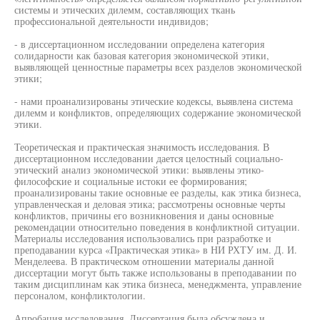
системы и этических дилемм, составляющих ткань
профессиональной деятельности индивидов;
- в диссертационном исследовании определена категория
солидарности как базовая категория экономической этики,
выявляющей ценностные параметры всех разделов экономической
этики;
- нами проанализированы этические кодексы, выявлена система
дилемм и конфликтов, определяющих содержание экономической
этики.
Теоретическая и практическая значимость исследования. В
диссертационном исследовании дается целостный социально-
этический анализ экономической этики: выявлены этико-
философские и социальные истоки ее формирования;
проанализированы такие основные ее разделы, как этика бизнеса,
управленческая и деловая этика; рассмотрены основные черты
конфликтов, причины его возникновения и даны основные
рекомендации относительно поведения в конфликтной ситуации.
Материалы исследования использовались при разработке и
преподавании курса «Практическая этика» в НИ РХТУ им. Д. И.
Менделеева. В практическом отношении материалы данной
диссертации могут быть также использованы в преподавании по
таким дисциплинам как этика бизнеса, менеджмента, управление
персоналом, конфликтологии.
Апробация исследования. Диссертация была обсуждена и