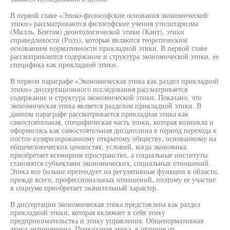
В первой главе «Этико-философские основания экономической
этики» рассматриваются философские учения утилитаризма
(Милль, Бентам) деонтологической этики (Кант), этики
справедливости (Ролз), которые являются теоретическим
основанием нормативности прикладной этики. В первой главе
рассматриваются содержание и структура экономической этики, ее
специфика как прикладной этики.
В первом параграфе «Экономическая этика как раздел прикладной
этики» диссертационного исследования рассматривается
содержание и структура экономической этики. Показано, что
экономическая этика является разделом прикладной этики. В
данном параграфе рассматривается прикладная этика как
самостоятельная, специфическая часть этики, которая возникла и
оформилась как самостоятельная дисциплина в период перехода к
постсе-куляризированному открытому обществу, основанному на
общечеловеческих ценностях, условий, когда экономика
приобретает всемирное пространство, а социальные институты
становятся субъектами экономических, социальных отношений.
Этика все больше претендует на регулятивные функции в области,
прежде всего, профессиональных отношений, поэтому ее участие
в социуме приобретает значительный характер.
В диссертации экономическая этика представлена как раздел
прикладной этики, которая включает в себя этику
предпринимательства и этику управления. Общенормативная
этика антиномична. Прикладная этика, в отличие от