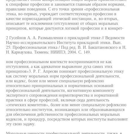
к специфике профессии и занимается главным образом нормами,
правилами поведения. С его точки зрения «профессиональная
этика, во-первых, учреждает соответствующую профессию в
качестве нормозадающей этической инстанции, и, во-вторых,
описывает те исключения (отступления) от общих моральных
принципов, которые диктуются логикой профессии и в конкрет-
2 Гусейнов А. А. Размышления о прикладной этике // Ведомости
Научно-исследовательского Института прикладной этики. Вып.
25: Профессиональная этика / Под ред. В. И. Бакштановского и Н.
Н. Карнаухова. Тюмень: НИИПЭ, 2004. С. 149.
ном профессиональном контексте воспринимаются не как
отступления, а как адекватное выражение духа самих этих
принципов»3. Р. Г. Апресян понимает профессиональную этику
как систему моральных норм профессиональной деятельности,
или кодекс, более или менее специальную рефлексию
относительно принципиальных и нормативных оснований
профессиональной деятельности, когнитивную компоненту
экспертного сопровождения нормотворчества и нормативной
практики в сфере профессий, включая сюда деятельность
«этических комитетов», более или менее специальную рефлексию
относительно институтов, возникающих или образовывающихся
для обеспечения действенности профессиональных моральных
кодексов, и процедур, посредством которых институты выполняют
эту свою задачу.
Моральные ценности профессиональной деятельности, также, в