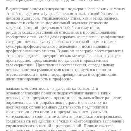
В диссертационном исследовании подчеркивается различие между
этикой менеджмента (управленческая этика), этикой бизнеса и
деловой культурой. Управленческая этика, как и этика бизнеса,
включает в себя этико-нормативный комплекс (этические
кодексы), который представляет собой систему норм,
регулирующих нравственные отношения в профессиональном
сообществе с тем, чтобы дезавуировать конфликты и конфликтные
ситуации, деловая культура связана с системой норм и правил
культуры профессионального поведения и носит название
профессионального этикета. В данном параграфе рассматривается
этика руководителя предприятия как менеджера, организующего
производство, представлены его деловые и нравственные
характеристики. Нравственная составляющая, определяющая
деловые качества руководителя концентрируется в понятии
ответственности и долга перед предприятием и сотрудниками,
дисциплинированность и профессио-
нальная компетентность - к деловым качествам. Эти
основополагающие понятия подразумевают наличие таких
деловых черт: предвидеть, прогнозировать дальнейшее развитие,
определять цели и разрабатывать стратегию и тактику их
достижения; организовывать деятельность предприятия в
соответствии с его целями и предназначением, учитывая
материальные и социальные аспекты; распоряжаться персоналом;
согласовывать все действия и усилия; контролировать выполнение
управленческих решений и распоряжений. Личные качества
менеджера определяются его уважением к мнению других людей,