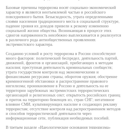
Базовые причины терроризма носят социально-экономический
характер и являются неотъемлемой частью и российского
повседневного бытия. Безысходность, утрата определенными
слоями населения традиционного места в социальной структуре,
падение уровня их доходов привели к резкому изменению
социальной жизни общества. Возникающая в процессе этих
сдвигов напряженность неизбежно выплескивается и реализуется
в различного рода антиобщественных проявлениях
экстремистского характера.
Созданию условий и росту терроризма в России способствуют
много факторов: политический беспредел, деятельность партий,
движений, фронтов и организаций, прибегающих к методам
насилия; преступная деятельность криминальных сообществ;
утрата государством контроля над экономическими и
финансовыми ресурсами страны, оборотом оружия; обострение
криминогенной обстановки и распространение правового
нигилизма; проникновение в Россию и деятельность на ее
территории зарубежных экстремистских террористических
организаций и религиозных сект; открытость российских границ
и приток на территорию беженцев из, стран СНГ; негативное
влияние СМИ, культивирующих насилие и создающих рекламу
террористам; отсутствие контроля над распространением методов
и способов террористической деятельности через
информационные сети, публикация необходимых пособий.
В третьем разделе «Идеологические основания терроризма»