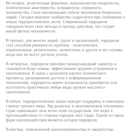
Во-вторых, религиозные фанатики, националисты-сепаратисты,
политические авантюристы, исправители «грешного»
человечества, стали виновниками гибели миллионов безвинных
людей. Сегодня мировое сообщество содрогается при сообщении о
новых террористических актах. Современный терроризм
совершенствует свои методы и тактику действия, что создает
некий фетиш неуязвимости.
В-третьих, для многих людей, групп и организаций, терроризм
стал способом решения их проблем - политических,
национальных, религиозных, личностных и других в тех случаях,
когда они не могут достичь успеха.
В-четвертых, терроризм приобрел международный характер и
становится более новым, эффективным орудием устрашения и
уничтожения. В связи с развитием научно-технического
прогресса, расширением доступа к информационным
технологиям, террористы имеют возможность приобрести или
изготовить практически любые виды оружия массового
уничтожения.
В-пятых, террористические акции находят поддержку в некоторых
странах третьего мира. Ряд развитых в экономическом отношении
стран навязывают свои волю этим государствам, что ведет к
противодействию со стороны народов этих стран. Одной из таких
форм противодействия является сегодня терроризм.
В-шестых, определенной конспиративностью и закрытостью