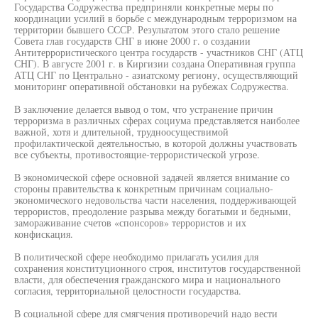
Государства Содружества предприняли конкретные меры по
координации усилий в борьбе с международным терроризмом на
территории бывшего СССР. Результатом этого стало решение
Совета глав государств СНГ в июне 2000 г. о создании
Антитеррористического центра государств - участников СНГ (АТЦ
СНГ). В августе 2001 г. в Киргизии создана Оперативная группа
АТЦ СНГ по Центрально - азиатскому региону, осуществляющий
мониторинг оперативной обстановки на рубежах Содружества.
В заключение делается вывод о том, что устранение причин
терроризма в различных сферах социума представляется наиболее
важной, хотя и длительной, трудноосуществимой
профилактической деятельностью, в которой должны участвовать
все субъекты, противостоящие-террористической угрозе.
В экономической сфере основной задачей является внимание со
стороны правительства к конкретным причинам социально-
экономического недовольства части населения, поддерживающей
террористов, преодоление разрыва между богатыми и бедными,
замораживание счетов «спонсоров» террористов и их
конфискация.
В политической сфере необходимо прилагать усилия для
сохранения конституционного строя, институтов государственной
власти, для обеспечения гражданского мира и национального
согласия, территориальной целостности государства.
В социальной сфере для смягчения противоречий надо вести