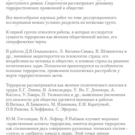
преступного деяния. Социология рассматривает динамику
террористических проявлений в обществе.
Все многообразие научных работ по теме диссертационного
исследования можно условно разделить на несколько групп.
К первой группе относятся работы, в которых исследуется
сущность терроризма как явления общественной жизни, его
специфические черты.
В работах Д.В.Ольшанского, Л. Китаева-Смыка, В. Шляпентоха и
др., внимание акцентируется на психологии страха, его
воздействия на человека и общество, и влияние страха на решение
политических задач. Психология ориентируется на особенности
психики террористов, проявления психических расстройств у
жертв террористических актов.
Терроризм рассматривается как явление политического насилия в
трудах Е.Г. Ляхова, И. Александера, У. Во, Г. Деникера, А.
Кассиса, У.Лакера, П. Уилкинсона и др., выявлению увеличения
его опасности для общества уделяется внимание в работах
В.Виткжа, В.Замкового, М. Ильчикова, E.H. Каратуевой,
О.В.Рыжова, Б.Хоффмана, С. Эфирова.
Ю.М. Гоголицын, В.А. Лефевр, Р.Рыбаков изучают морально
-нравственные аспекты терроризма, имеется видение терроризма
как столкновения двух совершенно различных этических систем -
«злого» и «доброго» начала в людях. Этой точки зрения