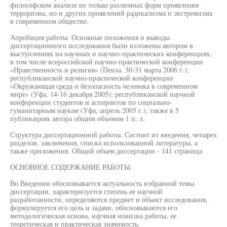
философском анализе не только различных форм проявления
терроризма, но и других проявлений радикализма и экстремизма
в современном обществе.
Апробация работы. Основные положения и выводы
диссертационного исследования были изложены автором в
выступлениях на научных и научно-практических конференциях,
в том числе всероссийской научно-практической конференции
«Нравственность и религия» (Пенза. 30-31 марта 2006 г.);
республиканской научно-практической конференции
«Окружающая среда и безопасность человека в современном
мире» (Уфа, 14-16 декабря 2005); республиканской научной
конференции студентов и аспирантов по социально-
гуманитарным наукам (Уфа, апрель 2005 г.), также в 5
публикациях автора общим объемом 1 п. л.
Структура диссертационной работы. Состоит из введения, четырех
разделов, заключения, списка использованной литературы, а
также приложения. Общий объем диссертации - 141 страница
ОСНОВНОЕ СОДЕРЖАНИЕ РАБОТЫ.
Во Введении обосновывается актуальность избранной темы
диссертации, характеризуется степень ее научной
разработанности, определяются предмет и объект исследования,
формулируется его цель и задачи, обосновываются его
методологическая основа, научная новизна работы, ее
теоретическая и практическая значимость.