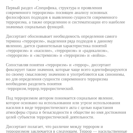
Первый раздел «Специфика, структура и проявления
современного терроризма» посвящен анализу основных
философских подходов к выявлению сущности современного
терроризма, а также определению и систематизации его наиболее
значимых социальных функций.
Диссертант обосновывает необходимость определения самого
термина «терроризм», выделения ряда подходов к данному
явлению, дается сравнительная характеристика понятий
«терроризм» и «насилие», «терроризм» и «радикализм»,
«терроризм» и «экстремизм» и «терроризм» и «война».
Сопоставляя понятия «терроризм» и «террор», диссертант
фиксирует такие значения, которые чаще всего идентифицируются
по своему смысловому значению и употребляются как синонимы,
но для определения сущности современного терроризма
необходимо разделить понятия
-терроризм,террор,террористический.
Под терроризмом автором понимается социальное явление,
которое основано на использовании или угрозе использования
насилия в виде террористического акта с целью нарастания
атмосферы страха и безысходности в обществе во имя достижения
целей субъектов террористической деятельности.
Диссертант полагает, что различие между террором и
терроризмом заключается в следующем. Террор — насильственные