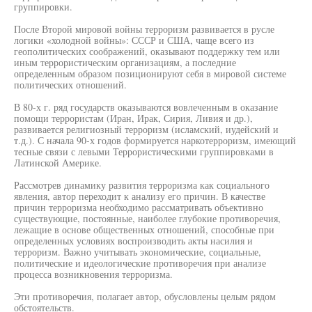
группировки.
После Второй мировой войны терроризм развивается в русле
логики «холодной войны»: СССР и США, чаще всего из
геополитических соображений, оказывают поддержку тем или
иным террористическим организациям, а последние
определенным образом позиционируют себя в мировой системе
политических отношений.
В 80-х г. ряд государств оказываются вовлеченным в оказание
помощи террористам (Иран, Ирак, Сирия, Ливия и др.),
развивается религиозный терроризм (исламский, иудейский и
т.д.). С начала 90-х годов формируется наркотерроризм, имеющий
тесные связи с левыми Террористическими группировками в
Латинской Америке.
Рассмотрев динамику развития терроризма как социального
явления, автор переходит к анализу его причин. В качестве
причин терроризма необходимо рассматривать объективно
существующие, постоянные, наиболее глубокие противоречия,
лежащие в основе общественных отношений, способные при
определенных условиях воспроизводить акты насилия и
терроризм. Важно учитывать экономические, социальные,
политические и идеологические противоречия при анализе
процесса возникновения терроризма.
Эти противоречия, полагает автор, обусловлены целым рядом
обстоятельств.