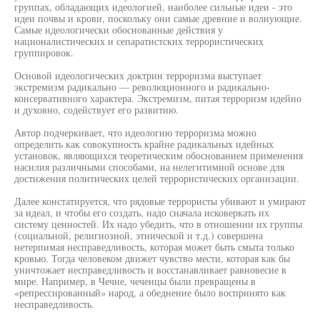
группах, обладающих идеологией, наиболее сильные идеи - это
идеи почвы и крови, поскольку они самые древние и волнующие.
Самые идеологически обоснованные действия у
националистических и сепаратистских террористических
группировок.
Основой идеологических доктрин терроризма выступает
экстремизм радикально — революционного и радикально-
консервативного характера. Экстремизм, питая терроризм идейно
и духовно, содействует его развитию.
Автор подчеркивает, что идеологию терроризма можно
определить как совокупность крайне радикальных идейных
установок, являющихся теоретическим обоснованием применения
насилия различными способами, на нелегитимной основе для
достижения политических целей террористических организации.
Далее констатируется, что рядовые террористы убивают и умирают
за идеал, и чтобы его создать, надо сначала исковеркать их
систему ценностей. Их надо убедить, что в отношении их группы
(социальной, религиозной, этнической и т.д.) совершена
нетерпимая несправедливость, которая может быть смыта только
кровью. Тогда человеком движет чувство мести, которая как бы
уничтожает несправедливость и восстанавливает равновесие в
мире. Например, в Чечне, чеченцы были превращены в
«репрессированный» народ, а обеднение было воспринято как
несправедливость.