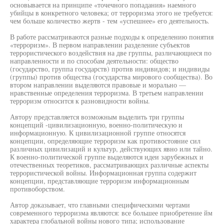
основывается на принципе «точечного попадания» наемного
убийцы в конкретного человека; от терроризма этого не требуется:
чем больше количество жертв - тем «успешнее» его деятельность.
В работе рассматриваются разные подходы к определению понятия
«терроризм». В первом направлении разделение субъектов
террористического воздействия на две группы, различающиеся по
направленности и по способам деятельности: общество
(государство, группа государств) против индивидов; и индивиды
(группы) против общества (государства мирового сообщества). Во
втором направлении выделяются правовые и морально —
нравственные определения терроризма. В третьем направлении
терроризм относится к разновидности войны.
Автору представляется возможным выделить три группы
концепций -цивилизационную, военно-политическую и
информационную. К цивилизационной группе относятся
концепции, определяющие терроризм как противостояние сил
различных цивилизаций и культур, действующих явно или тайно.
К военно-политической группе выделяются идеи зарубежных и
отечественных теоретиков, рассматривающих различные аспекты
террористической войны. Информационная группа содержит
концепции, представляющие терроризм информационным
противоборством.
Автор доказывает, что главными специфическими чертами
современного терроризма являются: все большее приобретение йм
характера глобальной войны нового типа; использование