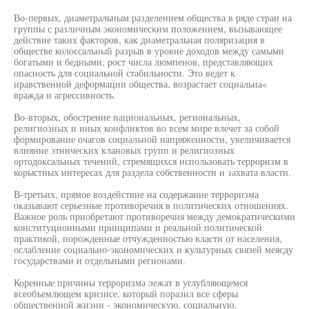
Во-первых, диаметральным разделением общества в ряде стран на
группы с различным экономическим положением, вызывающее
действие таких факторов, как диаметральная поляризация в
обществе колоссальный разрыв в уровне доходов между самыми
богатыми и бедными, рост числа люмпенов, представляющих
опасность для социальной стабильности. Это ведет к
нравственной деформации общества, возрастает социальна«
вражда и агрессивность.
Во-вторых, обострение национальных, региональных,
религиозных и иных конфликтов во всем мире влечет за собой
формирование очагов социальной напряженности, увеличивается
влияние этнических клановых групп и религиозных
ортодоксальных течений, стремящихся использовать терроризм в
корыстных интересах для раздела собственности и захвата власти.
В-третьих, прямое воздействие на содержание терроризма
оказывают серьезные противоречия в политических отношениях.
Важное роль приобретают противоречия между демократическими
конституционными принципами и реальной политической
практикой, порожденные отчужденностью власти от населения,
ослабление социально-экономических и культурных связей меясду
государствами и отдельными регионами.
Коренные причины терроризма лежат в углубляющемся
всеобъемлющем кризисе, который поразил все сферы
общественной жизни - экономическую, социальную,