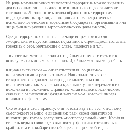
Из ряда мотивационных типологий терроризма можно выделить
два основных типа - личностные и политико-идеологические
мотивации. Личностные мотивы обращения к терроризму
подразделяют на три вида: эмоциональные, невротическо -
психопатологические и корыстные (государства, организации или
лица финансирующие террористическую деятельность)
Среди террористов значительно чаще встречаются люди
эмоционально неустойчивые, неудачники, стремящиеся заставить
говорить о себе, мечтающие о славе, лидерстве и т.п.
Личностные мотивы связаны с идейными и вместе составляют
основу экстремистского сознания. Идейные мотивы могут быть
националистически — сепаратистскими, социально-
политическими и религиозными. Националистические,
сепаратистские движения гораздо сильнее, чем социально-
политические, так как связаны кровными узами передается из
поколения в поколение. Страшнее, когда националистические,
связаны с религиозным фундаментализмом, который иногда
приводит к фанатизму.
Слепо веря в свою правоту, они готовы идти на все, к полному
самопожертвованию и лишениям; ради своей фанатичной
инквизиции готовы разрушить «несправедливый» мир. Крайняя
степень веры в свою идею вызывает у фанатика готовность к
крайностям и в выборе способов реализации этой идеи.