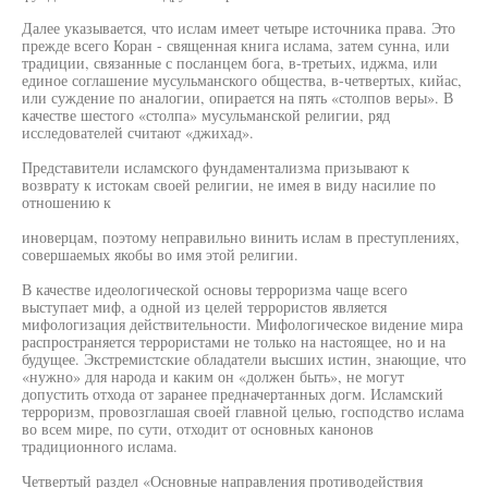
Далее указывается, что ислам имеет четыре источника права. Это
прежде всего Коран - священная книга ислама, затем сунна, или
традиции, связанные с посланцем бога, в-третьих, иджма, или
единое соглашение мусульманского общества, в-четвертых, кийас,
или суждение по аналогии, опирается на пять «столпов веры». В
качестве шестого «столпа» мусульманской религии, ряд
исследователей считают «джихад».
Представители исламского фундаментализма призывают к
возврату к истокам своей религии, не имея в виду насилие по
отношению к
иноверцам, поэтому неправильно винить ислам в преступлениях,
совершаемых якобы во имя этой религии.
В качестве идеологической основы терроризма чаще всего
выступает миф, а одной из целей террористов является
мифологизация действительности. Мифологическое видение мира
распространяется террористами не только на настоящее, но и на
будущее. Экстремистские обладатели высших истин, знающие, что
«нужно» для народа и каким он «должен быть», не могут
допустить отхода от заранее предначертанных догм. Исламский
терроризм, провозглашая своей главной целью, господство ислама
во всем мире, по сути, отходит от основных канонов
традиционного ислама.
Четвертый раздел «Основные направления противодействия