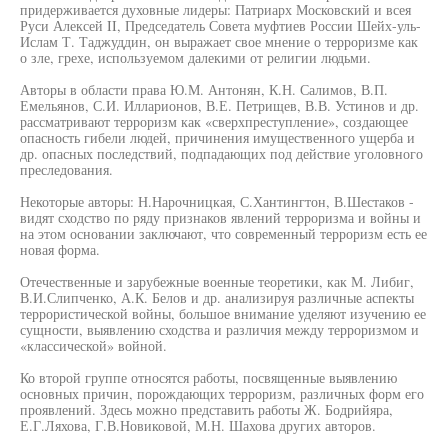
придерживается духовные лидеры: Патриарх Московский и всея
Руси Алексей II, Председатель Совета муфтиев России Шейх-уль-
Ислам Т. Таджуддин, он выражает свое мнение о терроризме как
о зле, грехе, используемом далекими от религии людьми.
Авторы в области права Ю.М. Антонян, К.Н. Салимов, В.П.
Емельянов, С.И. Илларионов, В.Е. Петрищев, В.В. Устинов и др.
рассматривают терроризм как «сверхпреступление», создающее
опасность гибели людей, причинения имущественного ущерба и
др. опасных последствий, подпадающих под действие уголовного
преследования.
Некоторые авторы: Н.Нарочницкая, С.Хантингтон, В.Шестаков -
видят сходство по ряду признаков явлений терроризма и войны и
на этом основании заключают, что современный терроризм есть ее
новая форма.
Отечественные и зарубежные военные теоретики, как М. Либиг,
В.И.Слипченко, А.К. Белов и др. анализируя различные аспекты
террористической войны, большое внимание уделяют изучению ее
сущности, выявлению сходства и различия между терроризмом и
«классической» войной.
Ко второй группе относятся работы, посвященные выявлению
основных причин, порождающих терроризм, различных форм его
проявлений. Здесь можно представить работы Ж. Бодрийяра,
Е.Г.Ляхова, Г.В.Новиковой, М.Н. Шахова других авторов.