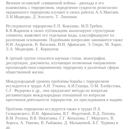
Явление исламской «священной войны» -джихада и его
взаимосвязь с терроризмом, определение сущности религиозно
окрашенного терроризма изучают в своих работах А.А.Мантаев,
Л.И.Медведко, Д Эспозито, Т. Липпман.
Исследователи терроризма Е.П. Кожушко, М.П.Требин,
К.В.Жаринов в своих публикациях анализируют структурные
элементы, выявляют его отдельные виды, классифицируют по
различным основаниям. Подобными вопросами занимаются также
И.И. Андронов, В. Васильев, H.H. Афанасьев, Э. Генри, М. Харис,
Л.А. Моджорян, Е. Коршунов.
К третьей группе относятся научные статьи, монографии,
диссертации, документы, изучающие возможные направления
противодействия современному терроризму в различных сферах
общественной жизни.
Международный уровень проблемы борьбы с терроризмом
исследуется в трудах А.И. Уткина, А.И.Гушера, О.М. Хлобустова,
С.Г. Федорова и др., они предлагают методы по вопросам
регламентации международных отношений по вопросам
пресечения деятельности террористов, их преследования и выдачи.
Проблема терроризма исследуется также в трудах П.А.
Сельцовского, H.H. Афанасьева, В.Г. Федотовой, В.Д. Попова,
В.М. Розина, В.В. Никитаева, Г.Г. Копылова, Г. Мирского, В.
Хороса, А. Умнова, В. Рыбакова, Д. Малышевой, Б.Г. Чуркова и
др.