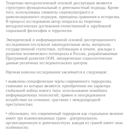
Теоретико-методологической основой диссертации являются
структурно-функциональный и деятельностный подходы. Кроме
того, использованы элементы социокультурного и
цивилизационного подходов, принципы сравнения и историзма.
В процессе исследования автор опирался на теоретико-
методологические достижения отечественной и зарубежной
социальной философии и террологии.
Эмпирической и информационной основой диссертационного
исследования послужили законодательные акты, материалы
государственной статистики, публикации в печати, доклады о
развитии человеческого потенциала в России, разрабатываемые
Программой развития ООН, эмпирические социологические
данные различных исследовательских центров.
Научная новизна исследования заключается в следующем:
• выявлены специфические черты современного терроризма,
главными из которых являются: приобретение им характера
глобальной войны нового типа; использование новейших
информационных технологий; прямое и опосредованное
воздействие на сознание; срастание с международной
преступностью;
• обосновано, что современный терроризм как социальное явление
имеет три взаимосвязанных грани - доктринальную,
организационную и деятельностную, каждая из граней имеет свои
особенности;