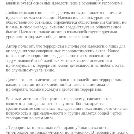
анализируется основные идеологические основания терроризма.
Любая сложная социальная деятельность развивается на некоем
идеологическом основании. Идеология, являясь уровнем
общественного сознания, определяется общественным бытием, но
и сама, в свою очередь, активно воздействует на общественное
бытие. Идеология также активно взаимодействует с другими
уровнями и формами общественного сознания.
Автор полагает, что террористы используют идеологию лишь для
оправдания уже совершенных террористических актов. Новое
поколение террористов нередко состоит из молодежи, не
задумывающейся об идейных мотивах своего поведения и
примкнувшей к террористической деятельности из любопытства,
по случайному увлечению.
Далее автором отмечено, что для противодействия террористам,
важно знать мотивы их действий, а такое знание можно
приобрести, только исследуя идеологию терроризма.
Важным мотивом обращения к терроризму, считает автор,
является «принадлежность к группе». Констатируется,
сравнительные социальные исследования показывают, что сильная
потребность в принадлежности к группе является общей чертой
террористов во всем мире.
. Террористы, присваивая себе, право убивать и казнить,
уничтожают не только «чужих» но и «своих». В террористических