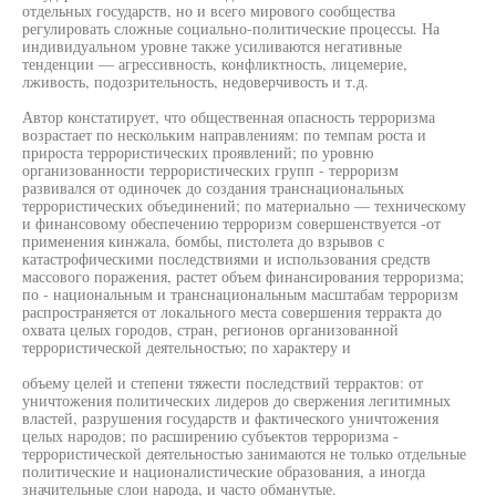
отдельных государств, но и всего мирового сообщества
регулировать сложные социально-политические процессы. На
индивидуальном уровне также усиливаются негативные
тенденции — агрессивность, конфликтность, лицемерие,
лживость, подозрительность, недоверчивость и т.д.
Автор констатирует, что общественная опасность терроризма
возрастает по нескольким направлениям: по темпам роста и
прироста террористических проявлений; по уровню
организованности террористических групп - терроризм
развивался от одиночек до создания транснациональных
террористических объединений; по материально — техническому
и финансовому обеспечению терроризм совершенствуется -от
применения кинжала, бомбы, пистолета до взрывов с
катастрофическими последствиями и использования средств
массового поражения, растет объем финансирования терроризма;
по - национальным и транснациональным масштабам терроризм
распространяется от локального места совершения терракта до
охвата целых городов, стран, регионов организованной
террористической деятельностью; по характеру и
объему целей и степени тяжести последствий террактов: от
уничтожения политических лидеров до свержения легитимных
властей, разрушения государств и фактического уничтожения
целых народов; по расширению субъектов терроризма -
террористической деятельностью занимаются не только отдельные
политические и националистические образования, а иногда
значительные слои народа, и часто обманутые.