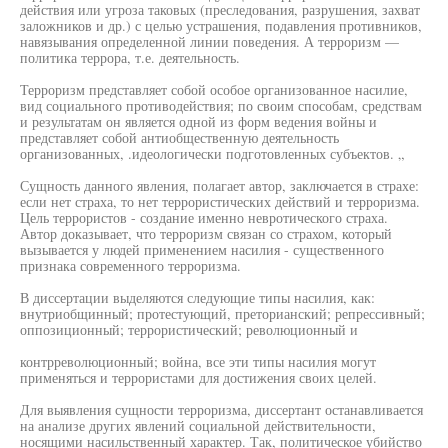
действия или угроза таковых (преследования, разрушения, захват
заложников и др.) с целью устрашения, подавления противников,
навязывания определенной линии поведения. А терроризм —
политика террора, т.е. деятельность.
Терроризм представляет собой особое организованное насилие,
вид социального противодействия; по своим способам, средствам
и результатам он является одной из форм ведения войны и
представляет собой антиобщественную деятельность
организованных, .идеологически подготовленных субъектов. „
Сущность данного явления, полагает автор, заключается в страхе:
если нет страха, то нет террористических действий и терроризма.
Цель террористов - создание именно невротического страха.
Автор доказывает, что терроризм связан со страхом, который
вызывается у людей применением насилия - существенного
признака современного терроризма.
В диссертации выделяются следующие типы насилия, как:
внутриобщинный; протестующий, преторианский; репрессивный;
оппозиционный; террористический; революционный и
контрреволюционный; война, все эти типы насилия могут
применяться и террористами для достижения своих целей.
Для выявления сущности терроризма, диссертант останавливается
на анализе других явлений социальной действительности,
носящими насильственный характер. Так, политическое убийство