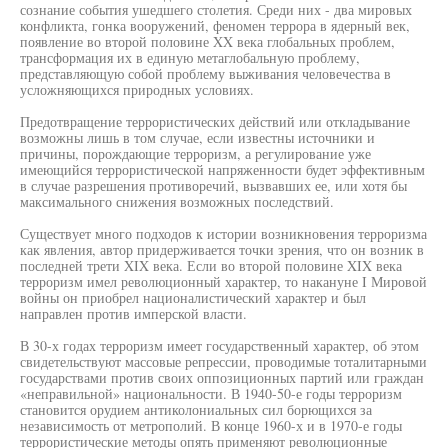
сознание события ушедшего столетия. Среди них - два мировых
конфликта, гонка вооружений, феномен террора в ядерный век,
появление во второй половине XX века глобальных проблем,
трансформация их в единую метаглобальную проблему,
представляющую собой проблему выживания человечества в
усложняющихся природных условиях.
Предотвращение террористических действий или откладывание
возможны лишь в том случае, если известны источники и
причины, порождающие терроризм, а регулирование уже
имеющийся террористической напряженности будет эффективным
в случае разрешения противоречий, вызвавших ее, или хотя бы
максимального снижения возможных последствий.
Существует много подходов к истории возникновения терроризма
как явления, автор придерживается точки зрения, что он возник в
последней трети XIX века. Если во второй половине XIX века
терроризм имел революционный характер, то накануне I Мировой
войны он приобрел националистический характер и был
направлен против имперской власти.
В 30-х годах терроризм имеет государственный характер, об этом
свидетельствуют массовые репрессии, проводимые тоталитарными
государствами против своих оппозиционных партий или граждан
«неправильной» национальности. В 1940-50-е годы терроризм
становится орудием антиколониальных сил борющихся за
независимость от метрополий. В конце 1960-х и в 1970-е годы
террористические методы опять применяют революционные