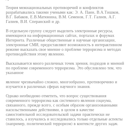
Теория межнациональных противоречий и конфликтов
разрабатывались такими учеными как: Э. А. Паин, В.А.Тишков,
В.Г. Бабаков, Е.В.Матюнина, В.М. Семенов, Г.Т. Галиев, А.Г.
Галиев, В.И. Сперанский и др.
В отдельную группу следует выделить электронные ресурсы,
имеющиеся на информационных сайтах, порталах и форумах
Интернета. Различные общественные и научные организации,
электронные СМИ, предоставляют возможность в интерактивном
режиме высказать свое мнение о проблеме терроризма и методах
противодействия этому явлению.
Высказывается много различных точек зрения, подходов и мнений
по проблеме современного терроризма. Это обусловлено тем, что
указанное
явление чрезвычайно сложно, многообразно, противоречиво и
изучается в различных сферах научного знания.
Однако необходимо отметить, что вопрос существования
современного терроризма как системного явления социума,
связанного, прежде всего, с особым образом организованными
насильственными действиями, в целом в качестве
самостоятельной исследовательской задачи практически не
ставилось, а изучались и исследовались только отдельные аспекты
(например, политический терроризм) в контексте других задач.