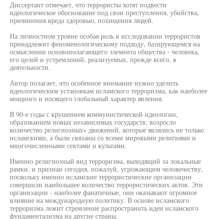
Диссертант отмечает, что террористы хотят подвести
идеологическое обоснование под свои преступления, убийства,
причинения вреда здоровью, похищения людей.
На личностном уровне особая роль в исследовании террористов
принадлежит феноменологическому подходу, базирующемся на
осмыслении основополагающего элемента общества - человека,
его целей и устремлений, реализуемых, прежде всего, в
деятельности.
Автор полагает, что особенное внимание нужно уделить
идеологическим установкам исламского терроризма, как наиболее
мощного и носящего глобальный характер явления.
В 90-е годы с крушением коммунистической идеологии,
образованием новых независимых государств, возросло
количество религиозных» движений, которые являлись не только
исламскими, а были связаны со всеми мировыми религиями и
многочисленными сектами и культами.
Именно религиозный вид терроризма, выходящий за локальные
рамки, и признан сегодня, пожалуй, угрожающим человечеству,
поскольку именно исламские террористические организации
совершили наибольшее количество террористических актов. Эти
организации - наиболее фанатичные, они оказывают огромное
влияние на международную политику. В основе исламского
терроризма лежит стремление распространить идеи исламского
фундаментализма на другие страны.