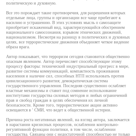
политическую и духовную.
Все это порождает такие противоречия, для разрешения которых
отдельные лица, группы и организации все чаще прибегают к
насилию и устрашению. В этих условиях мысль о самозащите
приобретает искаженный вид, характеризующийся обострением
национального самосознания, взрывом этнических движений,
национализмом. Несмотря на разницу в политических и духовных
целях, все террористические движения объединяет четкое видение
образа врага.
Автор показывает, что терроризм сегодня становится общественно
опасным явлением. Автор перечисляет способствующие этому
процессу факторы: технический индустриальный прогресс в мире,
развитие системы коммуникаций, компактность проживания
населения и наличие сил, способных НТП использовать против
цивилизационного развития; демократическая система
государственного управления. Последняя существенно ослабляет
властные механизмы и ставит под сомнение использование
институтами государства силовых методов и любых ограничений
прав и свобод граждан в целях обеспечения их личной
безопасности. Кроме того, террористические акции активно
освещаются в ' СМИ, что ведет к общественной истерии.
Причина роста негативных явлений, на взгляд автора, заключается
в нарастании кризисных процессов, ослаблении контрольно-
регулятивной функции политики, в том числе, ослаблении
государства. Связаны они с недостаточной способностью не только