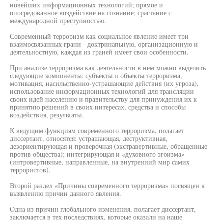
новейших информационных технологий; прямое и
опосредованное воздействие на сознание; срастание с
международной преступностью.
Современный терроризм как социальное явление имеет три
взаимосвязанных грани - доктринапьную, организационную и
деятельностную, каждая из граней имеет свои особенности.
При анализе терроризма как деятельности в нем можно выделить
следующие компоненты: субъекты и объекты терроризма,
мотивация, насильственно-устрашающие действия (их угроза),
использование информационных технологий для трансляции
своих идей населению и правительству для принуждения их к
принятию решений в своих интересах, средства и способы
воздействия, результаты.
К ведущим функциям современного терроризма, полагает
диссертант, относятся: устрашающая, деструктивная,
дезориентирующая и проверочная (экстравертивные, обращенные
против общества); интегрирующая и «духовного эгоизма»
(интровертивные, направленные, на внутренний мир самих
террористов).
Второй раздел «Причины современного терроризма» посвящен к
выявлению причин данного явления.
Одна из причин глобального изменения, полагает диссертант,
заключается в тех последствиях, которые оказали на наше