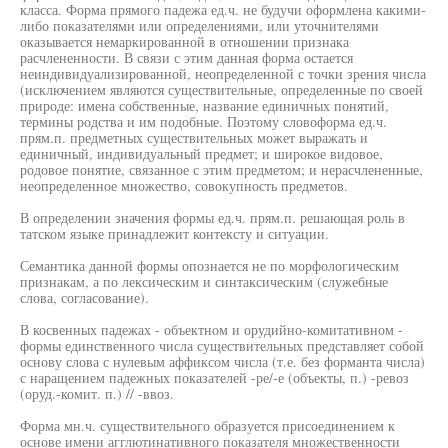
класса. Форма прямого падежа ед.ч. не будучи оформлена какими-
либо показателями или определениями, или уточнителями
оказывается немаркированной в отношении признака
расчлененности. В связи с этим данная форма остается
неиндивидуализированной, неопределенной с точки зрения числа
(исключением являются существительные, определенные по своей
природе: имена собственные, название единичных понятий,
термины родства и им подобные. Поэтому словоформа ед.ч.
прям.п. предметных существительных может выражать и
единичный, индивидуальный предмет; и широкое видовое,
родовое понятие, связанное с этим предметом; и нерасчлененные,
неопределенное множество, совокупность предметов.
В определении значения формы ед.ч. прям.п. решающая роль в
татском языке принадлежит контексту и ситуации.
Семантика данной формы опознается не по морфологическим
признакам, а по лексическим и синтаксическим (служебные
слова, согласование).
В косвенных падежах - объектном и орудийно-комитативном -
формы единственного числа существительных представляет собой
основу слова с нулевым аффиксом числа (т.е. без форманта числа)
с наращением падежных показателей -ре/-е (объекты, п.) -ревоз
(оруд.-комит. п.) // -ввоз.
Форма мн.ч. существительного образуется присоединением к
основе имени агглютинативного показателя множественности