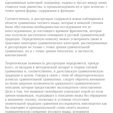
одноименных категорий (например, падежа и числа) между ними
ставился знак равенства, и проанализировать их в трех аспектах: с
точки зрения формы, содержания и функции.
Соответственно, в диссертации содержатся новые наблюдения в
области грамматики татского языка, которые в немалой степени
были обусловлены необходимостью исследования тех ее
неисследованных до настоящего времени фрагментов, которые
уже получили достаточное освещение в русской грамматической
традиции. Определенную новизну можно усматривать также в
трактовке некоторых грамматических категорий, рассматриваемых
в диссертации не только с точки зрения сравнительной
грамматики, но и с точки зрения типологии, в частности,
контенсивной.
Теоретическая значимость диссертации определяется, прежде
всего, ее вкладом в методический аппарат и теорию татской
грамматики и, соответственно, в дагестанскую грамматическую
традицию в целом. Говоря в связи с этим об общетеоретических
аспектах сравнительной грамматики, следует обратить внимание
на более широкие возможности адекватного грамматического
описания, которые предоставляет эксплицитное сопоставление.
Дело в том, что языковое своеобразие ускользает порой из поля
зрения языковедов, подходящих к описанию языка без обращения
к внешнему эталону, поскольку в условиях отсутствия
значительной традиции сравнения исследователь имплицитно как
бы повторяет в принципиальной схеме своего анализа
грамматическую схематику русского языка, игнорируя