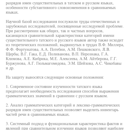
разрядов имен существительных в татском и русском языках,
особенности субстантивного словоизменения в сравниваемых
языках.
Научной базой исследования послужили труды отечественных и
зарубежных исследователей, посвященные исследуемой проблеме.
При рассмотрении как общих, так и частных вопросов,
касающихся сравнительной характеристики категорий имени
существительного татского и русского языков автор также исходит
из теоретических положений, выдвинутых в трудах В.Ф. Миллера,
Ф.Ф. Фортунатова, A.A. Потебни, A.M. Пешковского, JI.B.
Щербы, В.Г. Гака, Е.Д. Поливанова, В.П. Нерознака, Г.А.
Климова, А.Е. Кибрика, М.Е. Алексеева, A.M. Айтберова, Г.Г.
Буржунова, А.Г. Гюльмагомедова, Э.М. Шейхова, A.C. Чикобавы
и др.
На защиту выносятся следующие основные положения:
1. Современное состояние изученности татского языка
предполагает необходимость исследования способов выражения
грамматических значений в сравнении с русским языком.
2. Анализ грамматических категорий и лексико-грамматических
разрядов имен существительных позволяет выделить инвентарь
частей речи в сравниваемых языках.
3. Системный подход и функциональная характеристика фактов и
явлений при сравнительном изучении языков позволяют наиболее