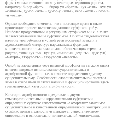
формы множественного числа у некоторых терминов родства,
например: бирор «брат» — бирор-ун «братья», кук «сын» - кук-ун
«сыновья», думор «зять» - думор-у «зятья», бебе -«отец» - бебе-в-
ун «отцы».
Однако необходимо отметить, что в настоящее время в языке
происходит процесс вытеснения данного суффикса -ун/-у.
Наиболее продуктивным и регулярным суффиксом мн.ч. в языке
является указанный выше суффикс -гъе. Об этом свидетельствует
наличие употребления в устной речи носителей языка и в
художественной литературе параллельных форм для
множественного числа класса слов, обозначающих термины
родства, типа: кук-гъо - кук-ун, «сыновья», деде-гьо - деде-у(н)
«матери», г1эрувс-гъо - г1эрувс-ун «невесты».
Одной из характерных черт именной морфологии татского языка
является широкое использование существительных в
атрибутивной функции, т.е. в качестве определения другому
существительному. Особенности словоизменительной системы
языка в сфере имен является наличие и функционирование здесь
грамматической категории атрибутивности.
Категория атрибутивности представлена двумя
смыслоразличительньши коррелятивными суффиксами
определения: суффикс качественности -е оформляет зависимое
существительное в качественной определительной конструкции и
суффикс притягательности -и маркирует существительное-
определение в относительно-притяжательной конструкции.