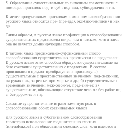
5. Образование существительных со значением совместнности с
помощью приставок под- и су6-: под-вид, субподрядчик и т.п.
К менее продуктивным приставкам в именном словообразовании
русского языка относятся пра- (пра-дед), экс-(экс-чемпион) и нек.
др.
Таким образом, в русском языке префиксация в словообразовании
существительных представлена шире, чем в татском, хотя и здесь
она не является доминирующим способом.
В татском языке префиксально-суффиксальный способ
словообразования существительных практически не представлен.
В русском языке этим способом образуются существительные на
базе сочетаний существительных с предлогами. В составе
производного предлог преобразуется в приставку: а)
существительные с пространственным значением: под-снеж-ник,
на-рукав-ник, за-реч-ье, при-мор-ъе и др.; б) существительные с
временным значением: меж-сезон-ъе, пред-зим-ье; в)
существительные, обозначающие отсутствие чего-л.: без-работ-иц-
а, без-дорож-ье и т.д.
Сложные существительные играют заметную роль в
словообразовании обоих сравниваемых языков.
Для русского языка в субстантивном словообразовании
характерно использование соединительных гласных
(интерфиксов) при образовании сложных слов, хотя имеются и