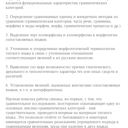
касаются функциональных характеристик грамматических
категорий.
2. Определение сравниваемых единиц и конкретных методик их
сравнения (грамматическая категория, часть речи, граммема,
морфема и виды морфем, морфа, грамматические процессы и др.).
3. Выделение черт изоморфизма и алломорфизма в морфологии
сопоставляемых языков.
4. Уточнение и упорядочение морфологической терминологии
татского языка в связи с уточненным отношением
соответствующих явлений к их русским аналогам.
5. Выявление (по мере возможности) причин генетического,
ареального и типологического характера тех или иных сходств и
различий.
6. Установление явлений, вызванных контактами сопоставляемых
языков, в т.ч. и интерферентных.
Научная новизна работы связана, во-первых, с тем, что
сравнительное исследование, всесторонне охватывающее одну из
основных лексико-грамматических категорий - имя
существительное, проводится впервые на материале татского
языка. Это позволило отойти от бытовавшего в некоторых
имеющихся сравнительных разысканиях упрощенного подхода к
сравниваемым явлениям, когда при наличии в двух языках