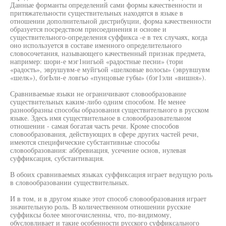
Данные форманты определений сами формы качественности и
притяжательности существительных находятся в языке в
отношении дополнительной дистрибуции, форма качественности
образуется посредством присоединения и основе и
существительного-определения суффикса -е в тех случаях, когда
оно используется в составе именного определительного
словосочетания, называющего качественный признак предмета,
например: шори-е мэг1нигьой «радостные песни» (тори
«радость», эврушувм-е муйгъой «шелковые волосы» (эврувшувм
«шелк»), бэгЬли-е ловгьо «пунцовые губы» (бэг1эли «вишня»).
Сравниваемые языки не ограничивают словообразование
существительных каким-либо одним способом. Не менее
разнообразны способы образования существительного в русском
языке. Здесь имя существительное в словообразовательном
отношении - самая богатая часть речи. Кроме способов
словообразования, действующих в сфере других частей речи,
имеются специфические субстантивные способы
словообразования: аббревиация, усечение основ, нулевая
суффиксация, субстантивация.
В обоих сравниваемых языках суффиксация играет ведущую роль
в словообразовании существительных.
И в том, и в другом языке этот способ словообразования играет
значительную роль. В количественном отношении русские
суффиксы более многочисленны, что, по-видимому,
обусловливает и такие особенности русского суффиксального