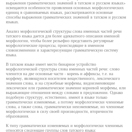
выражения грамматических значений в татском и русском языках»
освещаются особенности проявления основных морфологических
единиц в сравниваемых языках, рассматриваются основные
способы выражения грамматических значений в татском и русском
языках.
Анализ морфологической структуры слова именных частей речи
татского языка дается для более адекватного описания именной
морфологии, чтобы более рельефно представить регулярные
морфологические процессы, происходящие в именном
словоизменении и характеризующие грамматическую систему
языка.
В татском языке имеет место бинарное устройство
морфологической структуры слова именных частей речи: слово
членится на две основные части - корень и аффиксы, т.е. на
морфему, являющуюся носителем вещественного, лексического
значения слова, и на служебные морфемы, видоизменяющие
лексическое или грамматическое значение корневой морфемы, или
выражающие отношения между словами в предложении. Однако
подобную структуру, естественно, имеют в языке только
грамматически изменяемые, а потому морфологически членимые
слова, а также слова, грамматически неизменяемые, но членимые
морфологически в силу своей производности, вторичности
образования.
К типу грамматически изменяемых и морфологически членимых
относятся следующие группы слов татского языка: