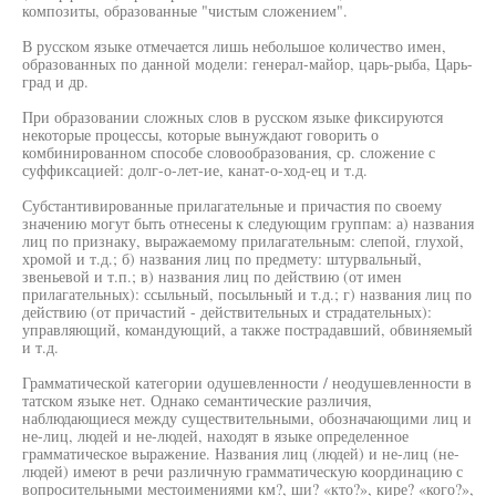
композиты, образованные "чистым сложением".
В русском языке отмечается лишь небольшое количество имен,
образованных по данной модели: генерал-майор, царь-рыба, Царь-
град и др.
При образовании сложных слов в русском языке фиксируются
некоторые процессы, которые вынуждают говорить о
комбинированном способе словообразования, ср. сложение с
суффиксацией: долг-о-лет-ие, канат-о-ход-ец и т.д.
Субстантивированные прилагательные и причастия по своему
значению могут быть отнесены к следующим группам: а) названия
лиц по признаку, выражаемому прилагательным: слепой, глухой,
хромой и т.д.; б) названия лиц по предмету: штурвальный,
звеньевой и т.п.; в) названия лиц по действию (от имен
прилагательных): ссыльный, посыльный и т.д.; г) названия лиц по
действию (от причастий - действительных и страдательных):
управляющий, командующий, а также пострадавший, обвиняемый
и т.д.
Грамматической категории одушевленности / неодушевленности в
татском языке нет. Однако семантические различия,
наблюдающиеся между существительными, обозначающими лиц и
не-лиц, людей и не-людей, находят в языке определенное
грамматическое выражение. Названия лиц (людей) и не-лиц (не-
людей) имеют в речи различную грамматическую координацию с
вопросительными местоимениями км?, ши? «кто?», кире? «кого?»,