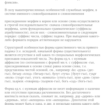
флексия».
В силу вышеперечисленных особенностей служебных морфем, в
системе именного словообразования и словоизменения
присоединение морфем к корню или основе слова осуществляется
в строгой последовательности: сначала словообразовательные
морфемы, затем функционально-грамматические (суффиксы
атрибутивности), после них - словоизменительные в следующем
порядке: суффикс числа, суффикс падежа. При выпадении какого-
либо форманта порядок агглютинации не нарушается.
Структурной особенностью формы единственного числа прямого
падежа (т.е. исходной, начальной формы существительного)
является отсутствие в ней каких-то специальных морфологических
признаков-показателей числа. Эта форма ед.ч. с нулевым
аффиксом (по соотношению с формой мн.ч. с суффиксом -гьо,
присоединяемым к основе слова) равна основе слова, т.е.
представлены чистой основой, см., например: dec «рука» (дес-
гъо), бегьер «плод» (бегьер-гъо), булут «туча» {булут-гъо), гуьрг
«волк» (гуьрг-гьо), утогъ «комната» (утогъ-гьо), хуне «дом» (хуне-
гъо), хьэрмэх «товарищ» (хьэрмэх-гъо), богъ «сад» (богъ-гъо).
Форма ед.ч. с нулевым аффиксом не несет информации о наличии
или отсутствии признака расчлененности. Без достаточного
контекста нельзя сказать, означает ли, например, дор «дерево» или
«деревья», зе(н) «женщина» или «женщины». Денотатом этой
формы может быть и одна, и две, и несколько единиц какого-либо