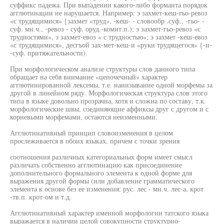
суффикс падежа. При выпадении какого-либо форманта порядок
агглютинации не нарушается. Например: э захмет-кеш-гьо-ревоз
«с трудящимися» {захмет «труд», -кеш- - словообр .суф., -гьо- -
суф. мн.ч., -ревоз - суф. оруд.-комит.п.); э захмет-гьо-ревоз «с
трудностями», э захмет-евоз « с трудностью»; э захмет -кеш-евоз
«с трудящимися», десгъой зах-мет-кеш-и «руки трудящегося» {-и-
-суф. притяжательности).
При морфологическом анализе структуры слов данного типа
обращает на себя внимание «цепочечный» характер
агглютинированной лексемы, т.е. нанизывание одной морфемы за
другой в линейном ряду. Морфологическая структура слов этого
типа в языке довольно прозрачна, хотя и сложна по составу, т.к.
морфологические швы, соединяющие аффиксы друг с другом и с
корневыми морфемами, остаются неизменными.
Агглютинативный принцип словоизменения в целом
прослеживается в обоих языках, причем с точки зрения
соотношения различных категориальных форм имеет смысл
различать собственно агглютинацию как присоединение
дополнительного формального элемента к одной форме для
выражения другой формы (или добавление грамматического
элемента к основе без ее изменения: рус. лес - мн.ч. лес-а, крот
-тв.п. крот-ом и т.д.
Агглютинативный характер именной морфологии татского языка
выражается в наличии целой совокупности структурно-