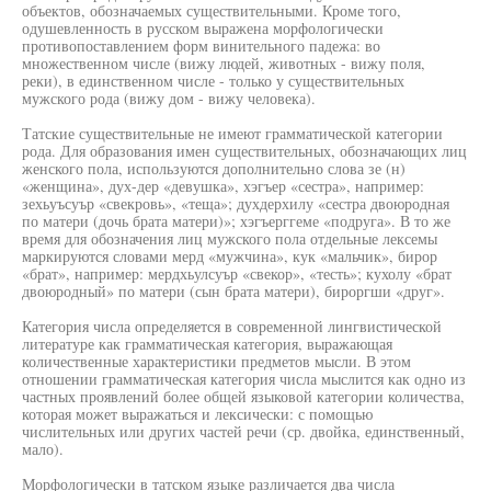
объектов, обозначаемых существительными. Кроме того,
одушевленность в русском выражена морфологически
противопоставлением форм винительного падежа: во
множественном числе (вижу людей, животных - вижу поля,
реки), в единственном числе - только у существительных
мужского рода (вижу дом - вижу человека).
Татские существительные не имеют грамматической категории
рода. Для образования имен существительных, обозначающих лиц
женского пола, используются дополнительно слова зе (н)
«женщина», дух-дер «девушка», хэгъер «сестра», например:
зехьуъсуър «свекровь», «теща»; духдерхилу «сестра двоюродная
по матери (дочь брата матери)»; хэгъерггеме «подруга». В то же
время для обозначения лиц мужского пола отдельные лексемы
маркируются словами мерд «мужчина», кук «мальчик», бирор
«брат», например: мердхьулсуър «свекор», «тесть»; кухолу «брат
двоюродный» по матери (сын брата матери), бироргши «друг».
Категория числа определяется в современной лингвистической
литературе как грамматическая категория, выражающая
количественные характеристики предметов мысли. В этом
отношении грамматическая категория числа мыслится как одно из
частных проявлений более общей языковой категории количества,
которая может выражаться и лексически: с помощью
числительных или других частей речи (ср. двойка, единственный,
мало).
Морфологически в татском языке различается два числа