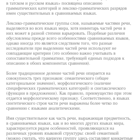
в татском и русском языках» посвящена описанию
грамматических категорий и лексико-грамматических разрядов
имен существительных в сравниваемых языках.
Лексико-грамматические группы слов, называемые частями речи,
выделяются во всех языках мира, хотя инвентарь частей речи в
них может в разной степени варьировать. Подобные различия
обусловлены прежде всего особенностями сравниваемых языков,
однако иногда это является следствием того, что разные
исследователи при выделении частей речи используют не
совпадающие критерии (это особенно важно учитывать в
сопоставительной грамматике, требующей единых подходов к
описанию в обоих компонентах сравнения).
Более традиционное деление частей речи опирается на
совокупность трех признаков: семантического (общее
категориальное значение), морфологического (наличие
специфических грамматических категорий) и синтаксического
(функции в предложении). Как правило, преимущество при этом
отдается морфологическому признаку. Соответственно, в языках
синтетического строя части речи выражены более четко по
сравнению с языками аналитическими.
Имя существительное как часть речи, выражающая предметность,
в сравниваемых языках, как и во многих других языках мира,
характеризуется рядом особенностей, проявляющихся на
различных уровнях языковой структуры: своей семантикой
(можно считать, что ядерную группу здесь составляют конкретные