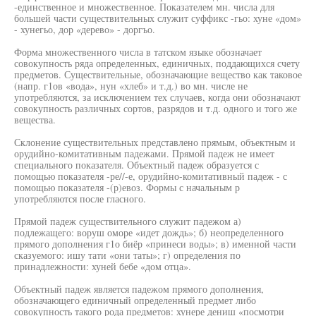
-единственное и множественное. Показателем мн. числа для
большей части существительных служит суффикс -гьо: хуне «дом»
- хунегьо, дор «дерево» - доргъо.
Форма множественного числа в татском языке обозначает
совокупность ряда определенных, единичных, поддающихся счету
предметов. Существительные, обозначающие вещество как таковое
(напр. г1ов «вода», нун «хлеб» и т.д.) во мн. числе не
употребляются, за исключением тех случаев, когда они обозначают
совокупность различных сортов, разрядов и т.д. одного и того же
вещества.
Склонение существительных представлено прямым, объектным и
орудийно-комитативным падежами. Прямой падеж не имеет
специального показателя. Объектный падеж образуется с
помощью показателя -ре//-е, орудийно-комитативный падеж - с
помощью показателя -(р)евоз. Формы с начальным р
употребляются после гласного.
Прямой падеж существительного служит падежом а)
подлежащего: воруш оморе «идет дождь»; б) неопределенного
прямого дополнения г1о биёр «принеси воды»; в) именной части
сказуемого: ишу тати «они таты»; г) определения по
принадлежности: хуней бебе «дом отца».
Объектный падеж является падежом прямого дополнения,
обозначающего единичный определенный предмет либо
совокупность такого рода предметов: хунере дениш «посмотри