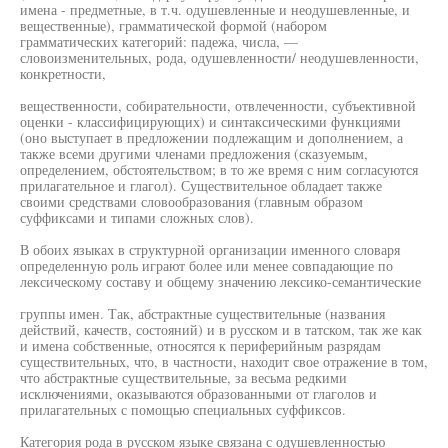
имена - предметные, в т.ч. одушевленные и неодушевленные, и
вещественные), грамматической формой (набором
грамматических категорий: падежа, числа, —
словоизменительных, рода, одушевленности/ неодушевленности,
конкретности,
вещественности, собирательности, отвлеченности, субъективной
оценки - классифицирующих) и синтаксическими функциями
(оно выступает в предложении подлежащим и дополнением, а
также всеми другими членами предложения (сказуемым,
определением, обстоятельством; в то же время с ним согласуются
прилагательное и глагол). Существительное обладает также
своими средствами словообразования (главным образом
суффиксами и типами сложных слов).
В обоих языках в структурной организации именного словаря
определенную роль играют более или менее совпадающие по
лексическому составу и общему значению лексико-семантические
группы имен. Так, абстрактные существительные (названия
действий, качеств, состояний) и в русском и в татском, так же как
и имена собственные, относятся к периферийным разрядам
существительных, что, в частности, находит свое отражение в том,
что абстрактные существительные, за весьма редкими
исключениями, оказываются образованными от глаголов и
прилагательных с помощью специальных суффиксов.
Категория рода в русском языке связана с одушевленностью