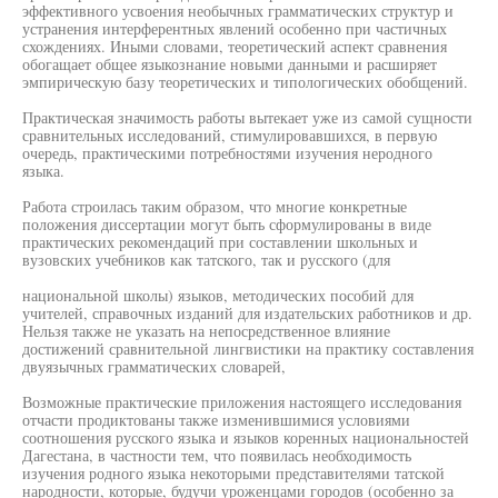
эффективного усвоения необычных грамматических структур и
устранения интерферентных явлений особенно при частичных
схождениях. Иными словами, теоретический аспект сравнения
обогащает общее языкознание новыми данными и расширяет
эмпирическую базу теоретических и типологических обобщений.
Практическая значимость работы вытекает уже из самой сущности
сравнительных исследований, стимулировавшихся, в первую
очередь, практическими потребностями изучения неродного
языка.
Работа строилась таким образом, что многие конкретные
положения диссертации могут быть сформулированы в виде
практических рекомендаций при составлении школьных и
вузовских учебников как татского, так и русского (для
национальной школы) языков, методических пособий для
учителей, справочных изданий для издательских работников и др.
Нельзя также не указать на непосредственное влияние
достижений сравнительной лингвистики на практику составления
двуязычных грамматических словарей,
Возможные практические приложения настоящего исследования
отчасти продиктованы также изменившимися условиями
соотношения русского языка и языков коренных национальностей
Дагестана, в частности тем, что появилась необходимость
изучения родного языка некоторыми представителями татской
народности, которые, будучи уроженцами городов (особенно за