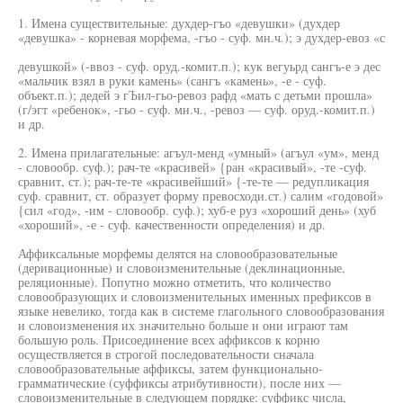
1. Имена существительные: духдер-гъо «девушки» (духдер
«девушка» - корневая морфема, -гъо - суф. мн.ч.); э духдер-евоз «с
девушкой» (-ввоз - суф. оруд.-комит.п.); кук вегуьрд сангъ-е э дес
«мальчик взял в руки камень» (сангъ «камень», -е - суф.
объект.п.); дедей э гЪил-гьо-ревоз рафд «мать с детьми прошла»
(г/эгт «ребенок», -гьо - суф. мн.ч., -ревоз — суф. оруд.-комит.п.)
и др.
2. Имена прилагательные: агъул-менд «умный» (агъул «ум», менд
- словообр. суф.); рач-те «красивей» {ран «красивый», -те -суф.
сравнит, ст.); рач-те-те «красивейший» {-те-те — редупликация
суф. сравнит, ст. образует форму превосходи.ст.) салим «годовой»
{сил «год», -им - словообр. суф.); хуб-е руз «хороший день» (хуб
«хороший», -е - суф. качественности определения) и др.
Аффиксальные морфемы делятся на словообразовательные
(деривационные) и словоизменительные (деклинационные,
реляционные). Попутно можно отметить, что количество
словообразующих и словоизменительных именных префиксов в
языке невелико, тогда как в системе глагольного словообразования
и словоизменения их значительно больше и они играют там
большую роль. Присоединение всех аффиксов к корню
осуществляется в строгой последовательности сначала
словообразовательные аффиксы, затем функционально-
грамматические (суффиксы атрибутивности), после них —
словоизменительные в следующем порядке: суффикс числа,