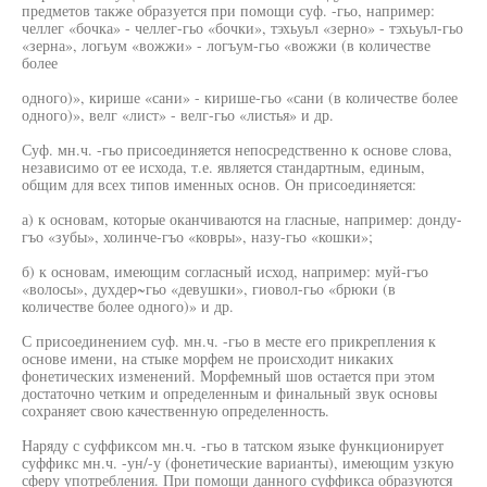
предметов также образуется при помощи суф. -гьо, например:
челлег «бочка» - челлег-гьо «бочки», тэхьуьл «зерно» - тэхьуьл-гьо
«зерна», логьум «вожжи» - логъум-гьо «вожжи (в количестве
более
одного)», кирише «сани» - кирише-гьо «сани (в количестве более
одного)», велг «лист» - велг-гьо «листья» и др.
Суф. мн.ч. -гьо присоединяется непосредственно к основе слова,
независимо от ее исхода, т.е. является стандартным, единым,
общим для всех типов именных основ. Он присоединяется:
а) к основам, которые оканчиваются на гласные, например: донду-
гъо «зубы», холинче-гъо «ковры», назу-гьо «кошки»;
б) к основам, имеющим согласный исход, например: муй-гъо
«волосы», духдер~гьо «девушки», гиовол-гьо «брюки (в
количестве более одного)» и др.
С присоединением суф. мн.ч. -гьо в месте его прикрепления к
основе имени, на стыке морфем не происходит никаких
фонетических изменений. Морфемный шов остается при этом
достаточно четким и определенным и финальный звук основы
сохраняет свою качественную определенность.
Наряду с суффиксом мн.ч. -гьо в татском языке функционирует
суффикс мн.ч. -ун/-у (фонетические варианты), имеющим узкую
сферу употребления. При помощи данного суффикса образуются