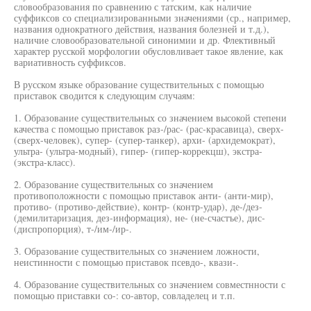
словообразования по сравнению с татским, как наличие
суффиксов со специализированными значениями (ср., например,
названия однократного действия, названия болезней и т.д.),
наличие словообразовательной синонимии и др. Флективный
характер русской морфологии обусловливает такое явление, как
вариативность суффиксов.
В русском языке образование существительных с помощью
приставок сводится к следующим случаям:
1. Образование существительных со значением высокой степени
качества с помощью приставок раз-/рас- (рас-красавица), сверх-
(сверх-человек), супер- (супер-танкер), архи- (архидемократ),
ультра- (ультра-модный), гипер- (гипер-коррекцш), экстра-
(экстра-класс).
2. Образование существительных со значением
противоположности с помощью приставок анти- (анти-мир),
противо- (противо-действие), контр- (контр-удар), де-/дез-
(демилитаризация, дез-информация), не- (не-счастъе), дис-
(диспропорция), т-/им-/ир-.
3. Образование существительных со значением ложности,
неистинности с помощью приставок псевдо-, квази-.
4. Образование существительных со значением совместнности с
помощью приставки со-: со-автор, совладелец и т.п.