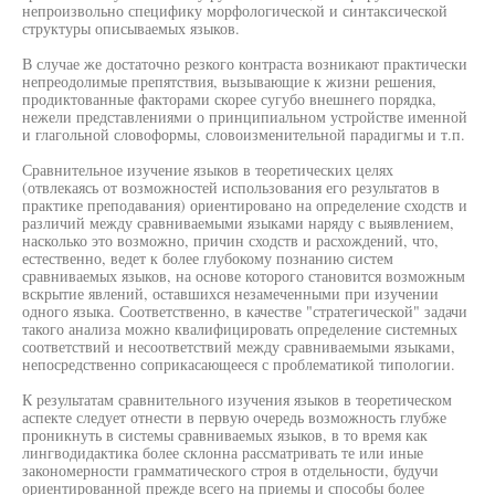
непроизвольно специфику морфологической и синтаксической
структуры описываемых языков.
В случае же достаточно резкого контраста возникают практически
непреодолимые препятствия, вызывающие к жизни решения,
продиктованные факторами скорее сугубо внешнего порядка,
нежели представлениями о принципиальном устройстве именной
и глагольной словоформы, словоизменительной парадигмы и т.п.
Сравнительное изучение языков в теоретических целях
(отвлекаясь от возможностей использования его результатов в
практике преподавания) ориентировано на определение сходств и
различий между сравниваемыми языками наряду с выявлением,
насколько это возможно, причин сходств и расхождений, что,
естественно, ведет к более глубокому познанию систем
сравниваемых языков, на основе которого становится возможным
вскрытие явлений, оставшихся незамеченными при изучении
одного языка. Соответственно, в качестве "стратегической" задачи
такого анализа можно квалифицировать определение системных
соответствий и несоответствий между сравниваемыми языками,
непосредственно соприкасающееся с проблематикой типологии.
К результатам сравнительного изучения языков в теоретическом
аспекте следует отнести в первую очередь возможность глубже
проникнуть в системы сравниваемых языков, в то время как
лингводидактика более склонна рассматривать те или иные
закономерности грамматического строя в отдельности, будучи
ориентированной прежде всего на приемы и способы более