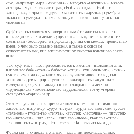
-гьо, например: мерд «мужчина» - мерд-гьо «мужчины», муьргъ
«птица» - муьргъ-гьо «птицы», гЬсб «лошадь» - г1эсб-гьо
«лошади»», хьэрмэхь «друг» - хьэрмэхь-гьо «друзья»; суьмбуьл
«колос» - суьмбуьл-гьо «колосья», утогъ «комната» - утогъ-гьо
«комнаты».
Суффикс -гьо является универсальным формантом мн.ч., т.к.
присоединяется к именам существительным, независимо от их
семантики (бесспорно, в пределах группы считаемых, предметных
имен, о чем было сказано вышеО, а также к основам
существительных, вне зависимости от качества конечного звука
основы.
Так, суф. мн.ч—гьо присоединяется к именам - названиям лиц,
например: бебе «отец» - бебе-гьо «отцы», кук «мальчик», «сын» -
кук-гьо «мальчики, «сыновья», овлоу «потомок» - овлод-гъо
«потомки», рэхьгирор «путник» - рэхьгирор-гьо «путники»,
молдуьги «доярка» - молдуьги-гьо «доярки», зэхметкши
«трудящийся» - зэхметкеш-гьо «трудящиеся», товлу «горец»
-товлу-гьо «горцы» и др.
Этот же суф. мн.. -гьо присоединяется к именам - названиям
животных, например: хуруз «петух» - хуруз-гьо «петухи», гуселе
«теленок» - гуселе-гьо «телята», карустек «ласточка» — пирустек-
гьо «ласточки», шир «лев» - шир-гьо «львы», гъоплон «тирг»
-гъоплон-гъо «тигры», г1энг «оса» - гЪнг-гъо «осы» и др.
Форма мн.ч. существительных - названий неодушевленных