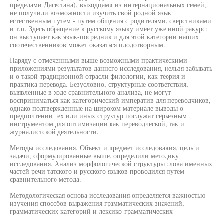
пределами Дагестана), выходцами из интернациональных семей,
не получили возможности изучить свой родной язык
естественным путем - путем общения с родителями, сверстниками
и т.п. Здесь обращение к русскому языку имеет уже иной ракурс:
он выступает как язык-посредник и для этой категории наших
соотечественников может оказаться плодотворным.
Наряду с отмеченными выше возможными практическими
приложениями результатов данного исследования, нельзя забывать
и о такой традиционной отрасли филологии, как теория и
практика перевода. Безусловно, структурные соответствия,
выявленные в ходе сравнительного анализа, не могут
восприниматься как категорический императив для переводчиков,
однако подтвержденные на широком материале выводы о
предпочтении тех или иных структур послужат серьезным
инструментом для оптимизации как переводческой, так и
журналистской деятельности.
Методы исследования. Объект и предмет исследования, цель и
задачи, сформулированные выше, определили методику
исследования. Анализ морфологической структуры слова именных
частей речи татского и русского языков проводился путем
сравнительного метода.
Методологическая основа исследования определяется важностью
изучения способов выражения грамматических значений,
грамматических категорий и лексико-грамматических