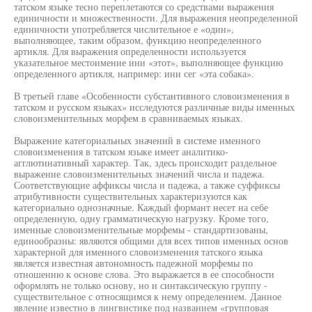
татском языке тесно переплетаются со средствами выражения
единичности и множественности. Для выражения неопределенной
единичности употребляется числительное е «один»,
выполняющее, таким образом, функцию неопределенного
артикля. Для выражения определенности используется
указательное местоимение ини «этот», выполняющее функцию
определенного артикля, например: ини сег «эта собака».
В третьей главе «Особенности субстантивного словоизменения в
татском и русском языках» исследуются различные виды именных
словоизменительных морфем в сравниваемых языках.
Выражение категориальных значений в системе именного
словоизменения в татском языке имеет аналитико-
агглютинативный характер. Так, здесь происходит раздельное
выражение словоизменительных значений числа и падежа.
Соответствующие аффиксы числа и падежа, а также суффиксы
атрибутивности существительных характеризуются как
категориально однозначные. Каждый формант несет на себе
определенную, одну грамматическую нагрузку. Кроме того,
именные словоизменительные морфемы - стандартизованы,
единообразны: являются общими для всех типов именных основ
характерной для именного словоизменения татского языка
является известная автономность падежной морфемы по
отношению к основе слова. Это выражается в ее способности
оформлять не только основу, но и синтаксическую группу -
существительное с относящимся к нему определением. Данное
явление известно в лингвистике под названием «групповая