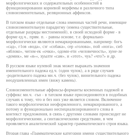
морфологических и содержательных особенностей в
функционировании корневой морфемы и различного типа
словоизменительных, реляционных аффиксов.
В татском языке отдельные слова именных частей речи, имеющие
словоизменительную парадигму (имена существительные,
отдельные разряды местоимений), в своей исходной форме - в
форме ед.ч., прям. п. - равны основе, т.е. формально-
морфологически являются немаркированными, например: богъ
«сад», г1ов «вода», сэг «собака», сер «голова», пой «нога», сиб
«яблоко», чегим-ек «очки», одоми-ети «человечность», хуне-ле
«домик», ме «я»«, хуылте «сам», и «этот», чуь? «что?» и др.
В русском языке нулевой знак может выражать значения
именительного падежа ед.ч. (один чулок), а в ряде случаев
-родительного падежа мн.ч. (без чулок), винительного падежа
неодушевленных имен (вижу камень).
Словоизменительные аффиксы-форманты косвенных падежей и
суффикс мн.ч. -гьо - в татском языке присоединяются в подобных
случаях к тому, что и без них уже является словом. Включение
такого морфологически неоформленного, немаркированного, а
потому и функционально неспециализированного слова в
контекст предложения, в связь с другими словами происходит не
морфологическими, а синтаксическими средствами, в чем
проявляется аналитический характер грамматического строя языка.
Вторая глава «Грамматические категории имени существительного