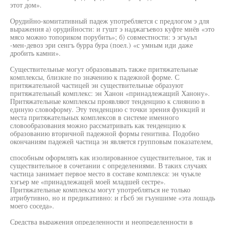
этот дом».
Орудийно-комитативный падеж употребляется с предлогом э для
выражения а) орудийности: и гушт э наджагъевоз куфте миёв «это
мясо можно топориком порубить»; б) совместности: э эгъуьл
-мен-девоз эри сенгъ бурра бура (поел.) «с умным иди даже
дробить камни».
Существительные могут образовывать также притяжательные
комплексы, близкие по значению к падежной форме. С
притяжательной частицей эн существительные образуют
притяжательный комплекс: эн Ханон «принадлежащий Ханону».
Притяжательные комплексы проявляют тенденцию к слиянию в
единую словоформу. Эту тенденцию с точки зрения функций и
места притяжательных комплексов в системе именного
словообразования можно рассматривать как тенденцию к
образованию вторичной падежной формы генитива. Подобно
окончаниям падежей частица эн является групповым показателем,
способным оформлять как изолированное существительное, так и
существительное в сочетании с определениями. В таких случаях
частица занимает первое место в составе комплекса: эн чуькле
хэгьер ме «принадлежащей моей младшей сестре».
Притяжательные комплексы могут употребляться не только
атрибутивно, но и предикативно: и гЬсб эн гъуншиме «эта лошадь
моего соседа».
Средства выражения определенности и неопределенности в