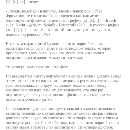
[т], [п], [к] - лепет
- лебедь, водопад - невпопад, висок - наискосок (15%)
Фрикативные согласные были оценены как наименее
благозвучные фонемы - в немецкой рифме [х], [s], [f] - Brauch -
auch, Nacht - gedacht, Schiffe - Felsenriffe (21%), в русской рифме
[ж], [ч], [с] - важной - отважный, по лужицам - получится,
новость - суровость (4%)
В третьем параграфе «Паузация в стихотворной ткани»
рассматривается роль паузы в стихотворном тексте, которая
приобретает здесь большую значимость, так как служит
пограничным сигналом между синтагмами,
стихотворными строками, строфами.
По результатам инструментального анализа можно сделать вывод
о том, что характер паузации немецких и русских стихотворных
текстов совпадает по двум основным моментам по месту
возникновения пауз и по их длительности, что еще раз
подтверждает тесную взаимосвязь физиологического ритма
дыхания и речевого ритма
Сопоставление данных инструментального анализа позволяет
выявить тенденцию к существенному сглаживанию различия в
длительности звучания синтагм и стихотворных строк с учетом
последующих пауз Таким образом, паузы в стихотворной ткани
выравнивают время звучания синтагм и стихотворных строк