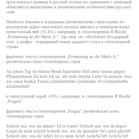
трехсложного размера в русской поэзии по сравнению с немецкой
объясняется акцентными и ритмическими особенностями русских
слов
Наиболее ёмкими и изящными ритмическими структурами по
результатам аудио-смыслового анализа явились в немецком языке
пятистопный ямб (52,4%), например, в стихотворении В Brecht
„Erinnerung an die Marie А ", где знак «и» обозначает безударный
слог, а цифра - порядковый номер ударного слога в стихотворной
строке
фрагмент текста стихотворения „Erinnerung an die Marie А "
ритмическая схема стихотворных строк
An jenem Tag im blauen Mond September Still unter einem jungen
Pflaumenbaum Da hielt ich sie, die stille bleiche Liebe In meinem Arm
wie emen holden Traum u2u4u6u8ul0u u2u4u6u8u 10 u2u4u6u8ul0u
u2u4u6u8ul0
и пятистопный хорей (19%), например, в стихотворении В Brecht
„Fragen"
фрагмент текста стихотворения „Fragen" ритмическая схема
стихотворных строк
Schreib mir, was du anhast1 Ist es warm? Schreib mir, wie du hegst1
Liegst du auch weich9 Schreib mir, wie du aussiehst' Ist's noch gleich9
Schreib mir, was dir fehlt1 Ist es mein Arm9 1иЗи5и7и9 1u3u5u7u9