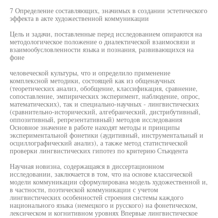
7 Определение составляющих, значимых в создании эстетического
эффекта в акте художественной коммуникации
Цель и задачи, поставленные перед исследованием опираются на
методологическое положение о диалектической взаимосвязи и
взаимообусловленности языка и познания, развивающихся на
фоне
человеческой культуры, что и определило применение
комплексной методики, состоящей как из общенаучных
(теоретических анализ, обобщение, классификация, сравнение,
сопоставление, эмпирических эксперимент, наблюдение, опрос,
математических), так и специально-научных - лингвистических
(сравнительно-исторический, алгебраический, дистрибутивный,
оппозитивный, репрезентативный) методов исследования
Основное значение в работе находят методы и принципы
экспериментальной фонетики (аудитивный, инструментальный и
осциллографический анализ), а также метод статистической
проверки лингвистических гипотез по критерию Стьюдента
Научная новизна, содержащаяся в диссертационном
исследовании, заключается в том, что на основе классической
модели коммуникации сформулирована модель художественной и,
в частности, поэтической коммуникации с учетом
лингвистических особенностей строения системы каждого
национального языка (немецкого и русского) на фонетическом,
лексическом и когнитивном уровнях Впервые лингвистическое