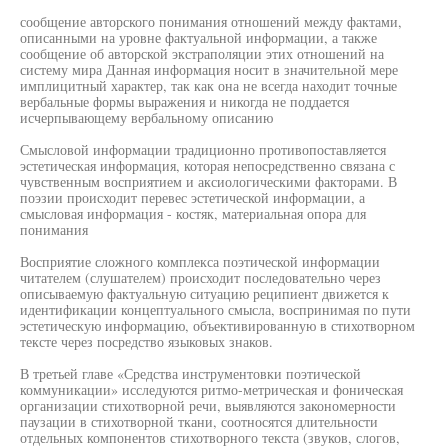
сообщение авторского понимания отношений между фактами,
описанными на уровне фактуальной информации, а также
сообщение об авторской экстраполяции этих отношений на
систему мира Данная информация носит в значительной мере
имплицитный характер, так как она не всегда находит точные
вербальные формы выражения и никогда не поддается
исчерпывающему вербальному описанию
Смысловой информации традиционно противопоставляется
эстетическая информация, которая непосредственно связана с
чувственным восприятием и аксиологическими факторами. В
поэзии происходит перевес эстетической информации, а
смысловая информация - костяк, материальная опора для
понимания
Восприятие сложного комплекса поэтической информации
читателем (слушателем) происходит последовательно через
описываемую фактуальную ситуацию реципиент движется к
идентификации концептуального смысла, воспринимая по пути
эстетическую информацию, объективированную в стихотворном
тексте через посредство языковых знаков.
В третьей главе «Средства инструментовки поэтической
коммуникации» исследуются ритмо-метрическая и фоническая
организации стихотворной речи, выявляются закономерности
паузации в стихотворной ткани, соотносятся длительности
отдельных компонентов стихотворного текста (звуков, слогов,