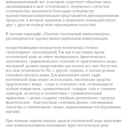
коммуникативный акт, в котором существует обратная связь,
заключающаяся в акте эстетического, творческого соучастия
(сотворчества) реципиента Благодаря сотворчеству
художественная коммуникация представляется двунаправленным
процессом, в котором художник и реципиент взаимодействуют
друг с другом посредством произведения искусства
В третьем параграфе «Понятие поэтической коммуникации»
рассматривается художественно-вербальная коммуникация,
осуществляющаяся посредством поэтических (точнее
стихотворных) произведений Так как в настоящее время
поэтический язык не имеет материальных (фонетических,
лексических, грамматических) отличий от практического языка,
последний должен предоставлять для поэзии все свое богатство,
все свои возможности Но, с другой стороны, и поэзия должна
учитывать ресурсы языка Для выполнения своих задач
поэтический язык может использовать лексические средства
практического языка - слова и сочетания слов, отличающиеся
особым изяществом, грамматические -порядок слов и строение
периодов, не всегда в соответствии с грамматическими
правилами, с целью создания стройных ритмических структур,
фонетические - благозвучные сочетания фонем, соизмеримые
синтагмы и стихотворные строки, выравниваемые последующими
паузами
При помощи перечисленных средств поэтический язык выполняет
свое коммуникативное назначение через поэтическую речь