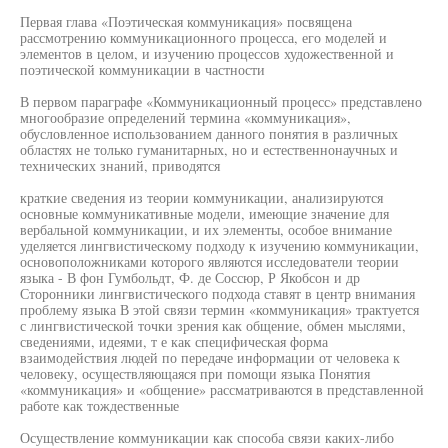
Первая глава «Поэтическая коммуникация» посвящена
рассмотрению коммуникационного процесса, его моделей и
элементов в целом, и изучению процессов художественной и
поэтической коммуникации в частности
В первом параграфе «Коммуникационный процесс» представлено
многообразие определений термина «коммуникация»,
обусловленное использованием данного понятия в различных
областях не только гуманитарных, но и естественнонаучных и
технических знаний, приводятся
краткие сведения из теории коммуникации, анализируются
основные коммуникативные модели, имеющие значение для
вербальной коммуникации, и их элементы, особое внимание
уделяется лингвистическому подходу к изучению коммуникации,
основоположниками которого являются исследователи теории
языка - В фон Гумбольдт, Ф. де Соссюр, Р Якобсон и др
Сторонники лингвистического подхода ставят в центр внимания
проблему языка В этой связи термин «коммуникация» трактуется
с лингвистической точки зрения как общение, обмен мыслями,
сведениями, идеями, т е как специфическая форма
взаимодействия людей по передаче информации от человека к
человеку, осуществляющаяся при помощи языка Понятия
«коммуникация» и «общение» рассматриваются в представленной
работе как тождественные
Осуществление коммуникации как способа связи каких-либо