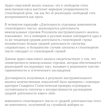
Аудио-смысловой анализ показал, что в свободном стихе
межстрочная пауза выступает маркером упорядоченности
стихотворной речи, так как без её реализации свободный стих
воспринимается как проза
В четвертом параграфе «Длительность отдельных компонентов
стихотворного текста» анализируется длительность
межпаузальных отрезков Результаты инструментального анализа
показывают, что в немецком и русском языках наблюдается одна и
та же тенденция средняя длительность стихотворной строки
незначительно больше средней длительности синтагмы,
следовательно, в большинстве случаев синтагма в стихотворном
тексте совпадает со стихотворной строкой
Данные аудио-смыслового анализа свидетельствуют о том, что
симметричность межпаузальных отрезков, которая обеспечивается
реализацией последующих пауз, вызывает в реципиенте чувство
гармоничности и эстетического наслаждения.
Достоверность полученных в результате инструментального
анализа количественных показателей была проверена с помощью
критерия Стьюдента Статистическая проверка подтвердила
состоятельность гипотезы о несущественности расхождения
средней длительности какого-либо
компонента стихотворного текста со средней длительностью этого
же компонента, полученной на случайной выборке из