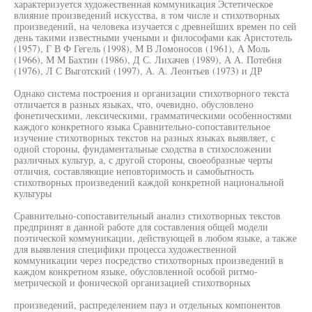
характеризуется художественная коммуникация Эстетическое
влияние произведений искусства, в том числе и стихотворных
произведений, на человека изучается с древнейших времен по сей
день такими известными учеными и философами как Аристотель
(1957), Г В Ф Гегель (1998), М В Ломоносов (1961), А Моль
(1966), М М Бахтин (1986), Д С. Лихачев (1989), А А. Потебня
(1976), Л С Выготский (1997), А. А. Леонтьев (1973) и ДР
Однако система построения и организации стихотворного текста
отличается в разных языках, что, очевидно, обусловлено
фонетическими, лексическими, грамматическими особенностями
каждого конкретного языка Сравнительно-сопоставительное
изучение стихотворных текстов на разных языках выявляет, с
одной стороны, фундаментальные сходства в стихосложении
различных культур, а, с другой стороны, своеобразные черты
отличия, составляющие неповторимость и самобытность
стихотворных произведений каждой конкретной национальной
культуры
Сравнительно-сопоставительный анализ стихотворных текстов
предпринят в данной работе для составления общей модели
поэтической коммуникации, действующей в любом языке, а также
для выявления специфики процесса художественной
коммуникации через посредство стихотворных произведений в
каждом конкретном языке, обусловленной особой ритмо-
метрической и фонической организацией стихотворных
произведений, распределением пауз и отдельных компонентов