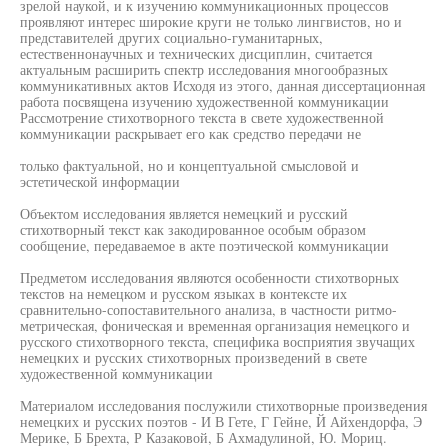
зрелой наукой, и к изучению коммуникационных процессов
проявляют интерес широкие круги не только лингвистов, но и
представителей других социально-гуманитарных,
естественнонаучных и технических дисциплин, считается
актуальным расширить спектр исследования многообразных
коммуникативных актов Исходя из этого, данная диссертационная
работа посвящена изучению художественной коммуникации
Рассмотрение стихотворного текста в свете художественной
коммуникации раскрывает его как средство передачи не
только фактуальной, но и концептуальной смысловой и
эстетической информации
Объектом исследования является немецкий и русский
стихотворный текст как закодированное особым образом
сообщение, передаваемое в акте поэтической коммуникации
Предметом исследования являются особенности стихотворных
текстов на немецком и русском языках в контексте их
сравнительно-сопоставительного анализа, в частности ритмо-
метрическая, фоническая и временная организация немецкого и
русского стихотворного текста, специфика восприятия звучащих
немецких и русских стихотворных произведений в свете
художественной коммуникации
Материалом исследования послужили стихотворные произведения
немецких и русских поэтов - И В Гете, Г Гейне, Й Айхендорфа, Э
Мерике, Б Брехта, Р Казаковой, Б Ахмадулиной, Ю. Мориц.