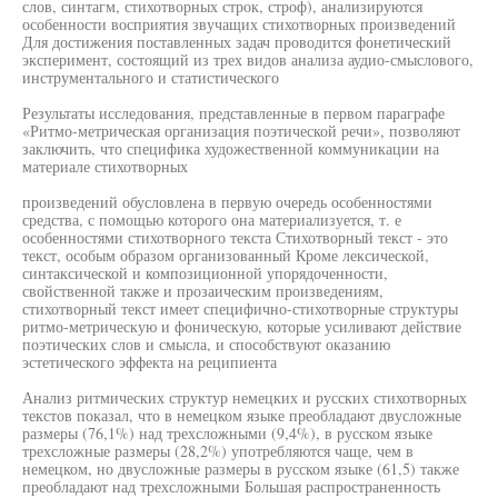
слов, синтагм, стихотворных строк, строф), анализируются
особенности восприятия звучащих стихотворных произведений
Для достижения поставленных задач проводится фонетический
эксперимент, состоящий из трех видов анализа аудио-смыслового,
инструментального и статистического
Результаты исследования, представленные в первом параграфе
«Ритмо-метрическая организация поэтической речи», позволяют
заключить, что специфика художественной коммуникации на
материале стихотворных
произведений обусловлена в первую очередь особенностями
средства, с помощью которого она материализуется, т. е
особенностями стихотворного текста Стихотворный текст - это
текст, особым образом организованный Кроме лексической,
синтаксической и композиционной упорядоченности,
свойственной также и прозаическим произведениям,
стихотворный текст имеет специфично-стихотворные структуры
ритмо-метрическую и фоническую, которые усиливают действие
поэтических слов и смысла, и способствуют оказанию
эстетического эффекта на реципиента
Анализ ритмических структур немецких и русских стихотворных
текстов показал, что в немецком языке преобладают двусложные
размеры (76,1%) над трехсложными (9,4%), в русском языке
трехсложные размеры (28,2%) употребляются чаще, чем в
немецком, но двусложные размеры в русском языке (61,5) также
преобладают над трехсложными Большая распространенность