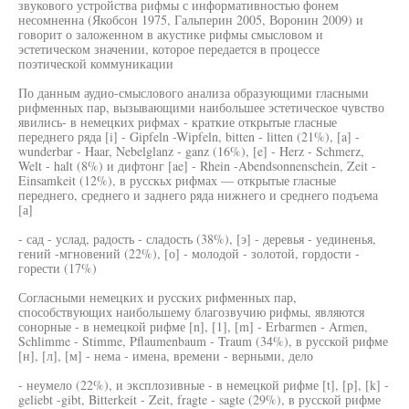
звукового устройства рифмы с информативностью фонем
несомненна (Якобсон 1975, Гальперин 2005, Воронин 2009) и
говорит о заложенном в акустике рифмы смысловом и
эстетическом значении, которое передается в процессе
поэтической коммуникации
По данным аудио-смыслового анализа образующими гласными
рифменных пар, вызывающими наибольшее эстетическое чувство
явились- в немецких рифмах - краткие открытые гласные
переднего ряда [i] - Gipfeln -Wipfeln, bitten - litten (21%), [a] -
wunderbar - Haar, Nebelglanz - ganz (16%), [e] - Herz - Schmerz,
Welt - halt (8%) и дифтонг [ae] - Rhein -Abendsonnenschein, Zeit -
Einsamkeit (12%), в русскьх рифмах — открытые гласные
переднего, среднего и заднего ряда нижнего и среднего подъема
[а]
- сад - услад, радость - сладость (38%), [э] - деревья - уединенья,
гений -мгновений (22%), [о] - молодой - золотой, гордости -
горести (17%)
Согласными немецких и русских рифменных пар,
способствующих наибольшему благозвучию рифмы, являются
сонорные - в немецкой рифме [n], [1], [m] - Erbarmen - Armen,
Schlimme - Stimme, Pflaumenbaum - Traum (34%), в русской рифме
[н], [л], [м] - нема - имена, времени - верными, дело
- неумело (22%), и эксплозивные - в немецкой рифме [t], [р], [k] -
geliebt -gibt, Bitterkeit - Zeit, fragte - sagte (29%), в русской рифме