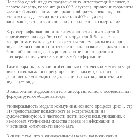
На выбор одной из двух предложенных интерпретаций влияет, в
первую очередь, голос чтеца (в 60% случаев), причем информанты
уделяют большое внимание правильной расстановке пауз, во
вторую очередь, его артистичность (в 40% случаев),
заключающаяся в проникновении исполнения в содержание
Характер рифмованности-нерифмованности стихотворений
определяется на слух без особых затруднений Легче всего
воспринимается на слух перекрестная система рифмовки, при
звуковом восприятии стихотворения она позволяет практически
безошибочно определить рифмованные стихотворения и
подтвердить получение эстетической информации.
Таким образом, важной особенностью поэтической коммуникации
является возможность регулирования силы воздействия на
реципиента благодаря представлению стихотворного текста в
звучащем виде
В заключении подводятся итоги диссертационного исследования и
формулируются общие выводы
Универсальность модели коммуникационного процесса (рис 1. стр
11) предоставляет возможность ее экстраполяции на
художественную и, в частности поэтическую коммуникацию, с
некоторым уточнением средства передачи информации и
участников коммуникативного акта
В связи с тем, что в универсальной модели коммуникации