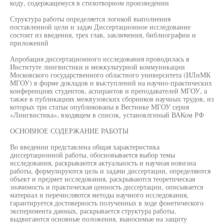
коду, содержащемуся в стихотворном произведении
Структура работы определяется логикой выполнения
поставленной цели и задач Диссертационное исследование
состоит из введения, трех глав, заключения, библиографии и
приложений
Апробация диссертационного исследования проводилась в
Институте лингвистики и межкультурной коммуникации
Московского государственного областного университета (ИЛиМК
МГОУ) в форме докладов и выступлений на научно-практических
конференциях студентов, аспирантов и преподавателей МГОУ, а
также в публикациях межвузовских сборников научных трудов, из
которых три статьи опубликованы в Вестнике МГОУ серия
«Лингвистика», входящем в список, установлгнный ВАКом РФ
ОСНОВНОЕ СОДЕРЖАНИЕ РАБОТЫ
Во введении представлена общая характеристика
диссертационной работы, обосновывается выбор темы
исследования, раскрываются актуальность и научная новизна
работы, формулируются цель и задачи диссертации, определяются
объект и предмет исследования, раскрываются теоретическая
значимость и практическая ценность диссертации, описывается
материал и перечисляются методы научного исследования,
гарантируется достоверность полученных в ходе фонетического
эксперимента данных, раскрывается структура работы,
выдвигаются основные положения, выносимые на защиту