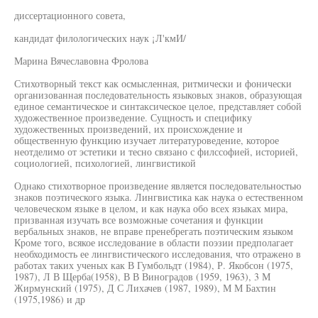
диссертационного совета,
кандидат филологических наук ¡Л'кмИ/
Марина Вячеславовна Фролова
Стихотворный текст как осмысленная, ритмически и фонически
организованная последовательность языковых знаков, образующая
единое семантическое и синтаксическое целое, представляет собой
художественное произведение. Сущность и специфику
художественных произведений, их происхождение и
общественную функцию изучает литературоведение, которое
неотделимо от эстетики и тесно связано с филссофией, историей,
социологией, психологией, лингвистикой
Однако стихотворное произведение является последовательностью
знаков поэтического языка. Лингвистика как наука о естественном
человеческом языке в целом, и как наука обо всех языках мира,
призванная изучать все возможные сочетания и функции
вербальных знаков, не вправе пренебрегать поэтическим языком
Кроме того, всякое исследование в области поэзии предполагает
необходимость ее лингвистического исследования, что отражено в
работах таких ученых как В Гумбольдт (1984), Р. Якобсон (1975,
1987), Л В Щерба(1958), В В Виноградов (1959, 1963), 3 М
Жирмунский (1975), Д С Лихачев (1987, 1989), М М Бахтин
(1975,1986) и др