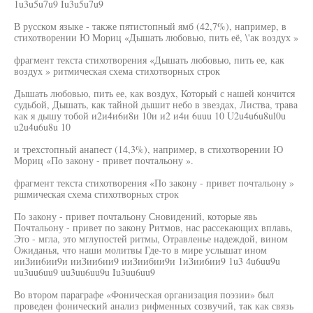
1u3u5u7u9 Iu3u5u7u9
В русском языке - также пятистопный ямб (42,7%), например, в
стихотворении Ю Мориц «Дышать любовью, пить её, \'ак воздух »
фрагмент текста стихотворения «Дышать любовью, пить ее, как
воздух » ритмическая схема стихотворных строк
Дышать любовью, пить ее, как воздух, Который с нашей кончится
судьбой, Дышать, как тайной дышит небо в звездах, Листва, трава
как я дышу тобой и2и4и6и8и 10и и2 и4и 6uuu 10 U2u4u6u8ul0u
u2u4u6u8u 10
и трехстопный анапест (14,3%), например, в стихотворении Ю
Мориц «По закону - привет почтальону ».
фрагмент текста стихотворения «По закону - привет почтальону »
ршмическая схема стихотворных строк
По закону - привет почтальону Сновидений, которые явь
Почтальону - привет по закону Ритмов, нас рассекающих вплавь,
Это - мгла, это мглупостей ритмы, Отравленье надеждой, вином
Ожиданья, что наши молитвы Где-то в мире услышат ином
ииЗии6ии9и ииЗии6ии9 ииЗиибии9и 1иЗии6ии9 1u3 4u6uu9u
uu3uu6uu9 uu3uu6uu9u Iu3uu6uu9
Во втором параграфе «Фоническая организация поэзии» был
проведен фонический анализ рифменных созвучий, так как связь