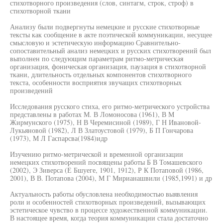
стихотворного произведения (слов, синтагм, строк, строф) в
стихотворной ткани
Анализу были подвергнуты немецкие и русские стихотворные
тексты как сообщение в акте поэтической коммуникации, несущее
смысловую и эстетическую информацию Сравнительно-
сопоставительный анализ немецких и русских стихотворений был
выполнен по следующим параметрам ритмо-метрическая
организация, фоническая организация, паузация в стихотворной
ткани, длительность отдельных компонентов стихотворного
текста, особенности восприятия звучащих стихотворных
произведений
Исследования русского стиха, его ритмо-метрического устройства
представлены в работах М. В Ломоносова (1961), В М
Жирмунского (1975), Н В Черемисиной (1989), Г Н Ивановой-
Лукьяновой (1982), Л В Златоустовой (1979), Б П Гончарова
(1973), М Л Гаспарсва(1984)идр
Изучению ритмо-метрической и временной организации
немецких стихотворений посвящены работы Б В Томашевского
(2002), Э Зиверса (Е Бшуеге, 1901, 1912), Р К Потаповой (1986,
2001), В В. Потапова (2004), М Г Мирианашвили (1985,1991) и др
Актуальность работы обусловлена необходимостью выявления
роли и особенностей стихотворных произведений, вызывающих
эстетическое чувство в процессе художественной коммуникации.
В настоящее время, когда теория коммуникации стала достаточно