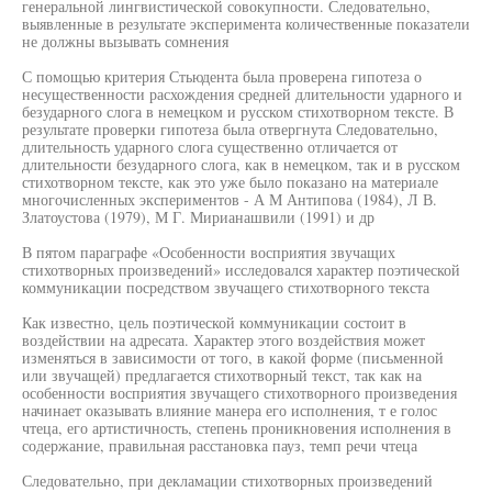
генеральной лингвистической совокупности. Следовательно,
выявленные в результате эксперимента количественные показатели
не должны вызывать сомнения
С помощью критерия Стьюдента была проверена гипотеза о
несущественности расхождения средней длительности ударного и
безударного слога в немецком и русском стихотворном тексте. В
результате проверки гипотеза была отвергнута Следовательно,
длительность ударного слога существенно отличается от
длительности безударного слога, как в немецком, так и в русском
стихотворном тексте, как это уже было показано на материале
многочисленных экспериментов - А М Антипова (1984), Л В.
Златоустова (1979), М Г. Мирианашвили (1991) и др
В пятом параграфе «Особенности восприятия звучащих
стихотворных произведений» исследовался характер поэтической
коммуникации посредством звучащего стихотворного текста
Как известно, цель поэтической коммуникации состоит в
воздействии на адресата. Характер этого воздействия может
изменяться в зависимости от того, в какой форме (письменной
или звучащей) предлагается стихотворный текст, так как на
особенности восприятия звучащего стихотворного произведения
начинает оказывать влияние манера его исполнения, т е голос
чтеца, его артистичность, степень проникновения исполнения в
содержание, правильная расстановка пауз, темп речи чтеца
Следовательно, при декламации стихотворных произведений