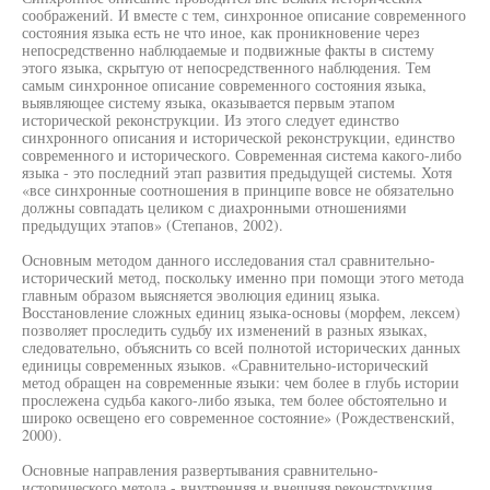
соображений. И вместе с тем, синхронное описание современного
состояния языка есть не что иное, как проникновение через
непосредственно наблюдаемые и подвижные факты в систему
этого языка, скрытую от непосредственного наблюдения. Тем
самым синхронное описание современного состояния языка,
выявляющее систему языка, оказывается первым этапом
исторической реконструкции. Из этого следует единство
синхронного описания и исторической реконструкции, единство
современного и исторического. Современная система какого-либо
языка - это последний этап развития предыдущей системы. Хотя
«все синхронные соотношения в принципе вовсе не обязательно
должны совпадать целиком с диахронными отношениями
предыдущих этапов» (Степанов, 2002).
Основным методом данного исследования стал сравнительно-
исторический метод, поскольку именно при помощи этого метода
главным образом выясняется эволюция единиц языка.
Восстановление сложных единиц языка-основы (морфем, лексем)
позволяет проследить судьбу их изменений в разных языках,
следовательно, объяснить со всей полнотой исторических данных
единицы современных языков. «Сравнительно-исторический
метод обращен на современные языки: чем более в глубь истории
прослежена судьба какого-либо языка, тем более обстоятельно и
широко освещено его современное состояние» (Рождественский,
2000).
Основные направления развертывания сравнительно-
исторического метода - внутренняя и внешняя реконструкция.