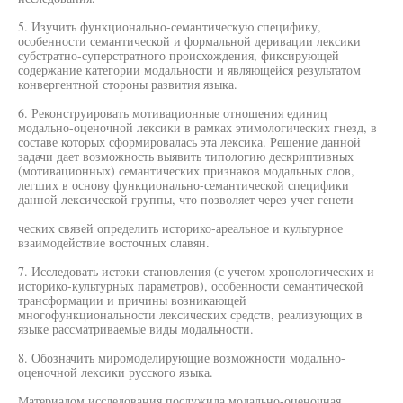
5. Изучить функционально-семантическую специфику,
особенности семантической и формальной деривации лексики
субстратно-суперстратного происхождения, фиксирующей
содержание категории модальности и являющейся результатом
конвергентной стороны развития языка.
6. Реконструировать мотивационные отношения единиц
модально-оценочной лексики в рамках этимологических гнезд, в
составе которых сформировалась эта лексика. Решение данной
задачи дает возможность выявить типологию дескриптивных
(мотивационных) семантических признаков модальных слов,
легших в основу функционально-семантической специфики
данной лексической группы, что позволяет через учет генети-
ческих связей определить историко-ареальное и культурное
взаимодействие восточных славян.
7. Исследовать истоки становления (с учетом хронологических и
историко-культурных параметров), особенности семантической
трансформации и причины возникающей
многофункциональности лексических средств, реализующих в
языке рассматриваемые виды модальности.
8. Обозначить миромоделирующие возможности модально-
оценочной лексики русского языка.
Материалом исследования послужила модально-оценочная