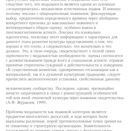
следствие того, что модальность является одним из основных
«эгоцентрических» механизмов естественных языков. И именно
поэтому лексика с общеоценочным значением, фиксирующая
выбор, предпочтения определенного времени через обобщение
конкретного признака до максимально значимого и
мотивирующего общую оценку, особенно важна в
лингвокогнитивном аспекте. Лексика эта изначально
идеологична, поскольку несет информацию о характерных для
данного этапа развития культуры представлениях о том, что
хорошо и что плохо, а следовательно, что желательно и что
должно. Это, в свою очередь, свидетельствует о тесной связи
оценочности с модальностью необходимости: оценка соотносится
с долженствованием прежде всего в социальном аспекте, отражая
принятые стереотипы суждений о действительности и поведении.
«К существенным моментам, одновременно отсылающим как к
материальной, так и к духовной культурным традициям, следует
причислить аксиологические установки, свойственные данному
человеческому сообществу. Последние, однако, чрезвычайно
нечасто затрагиваются в связи с реконструкцией особенностей
той-или иной этнической культуры через языковые свидетельства»
(А.Ф. Журавлев, 1999).
Проблема модальности как языковой категории является
предметом многолетних дискуссий, в ходе которых были
высказаны различные, порой противоположные точки зрения на
ее семантику и структурную организацию. Значительность
расхождений во мнениях ученых связана с функционально-