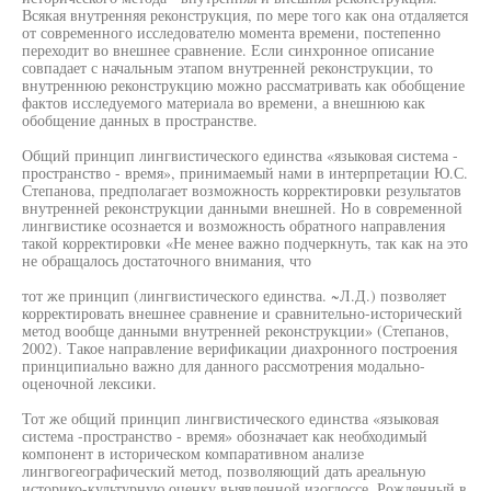
Всякая внутренняя реконструкция, по мере того как она отдаляется
от современного исследователю момента времени, постепенно
переходит во внешнее сравнение. Если синхронное описание
совпадает с начальным этапом внутренней реконструкции, то
внутреннюю реконструкцию можно рассматривать как обобщение
фактов исследуемого материала во времени, а внешнюю как
обобщение данных в пространстве.
Общий принцип лингвистического единства «языковая система -
пространство - время», принимаемый нами в интерпретации Ю.С.
Степанова, предполагает возможность корректировки результатов
внутренней реконструкции данными внешней. Но в современной
лингвистике осознается и возможность обратного направления
такой корректировки «Не менее важно подчеркнуть, так как на это
не обращалось достаточного внимания, что
тот же принцип (лингвистического единства. ~Л.Д.) позволяет
корректировать внешнее сравнение и сравнительно-исторический
метод вообще данными внутренней реконструкции» (Степанов,
2002). Такое направление верификации диахронного построения
принципиально важно для данного рассмотрения модально-
оценочной лексики.
Тот же общий принцип лингвистического единства «языковая
система -пространство - время» обозначает как необходимый
компонент в историческом компаративном анализе
лингвогеографический метод, позволяющий дать ареальную
историко-культурную оценку выявленной изоглоссе. Рожденный в