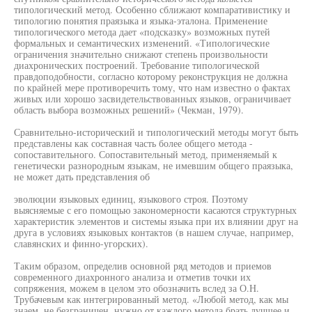
типологический метод. Особенно сближают компаративистику и
типологию понятия праязыка и языка-эталона. Применение
типологического метода дает «подсказку» возможных путей
формальных и семантических изменений. «Типологические
ограничения значительно снижают степень произвольности
диахронических построений. Требование типологической
правдоподобности, согласно которому реконструкция не должна
по крайней мере противоречить тому, что нам известно о фактах
живых или хорошо засвидетельствованных языков, ограничивает
область выбора возможных решений» (Чекман, 1979).
Сравнительно-исторический и типологический методы могут быть
представлены как составная часть более общего метода -
сопоставительного. Сопоставительный метод, применяемый к
генетически разнородным языкам, не имевшим общего праязыка,
не может дать представления об
эволюции языковых единиц, языкового строя. Поэтому
выясняемые с его помощью закономерности касаются структурных
характеристик элементов и системы языка при их влиянии друг на
друга в условиях языковых контактов (в нашем случае, например,
славянских и финно-угорских).
Таким образом, определив основной ряд методов и приемов
современного диахронного анализа и отметив точки их
сопряжения, можем в целом это обозначить вслед за О.Н.
Трубачевым как интегрированный метод. «Любой метод, как мы
знаем, не безграничен, нужно от каждого метода брать лучшее и