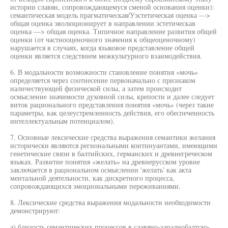
истории славян, сопровождающемуся сменой основания оценки):
семантическая модель прагматическая/Уэстетическая оценка —>
общая оценка эволюционирует в направлении эстетическая
оценка —> общая оценка. Типичное направление развития общей
оценки (от частнооценочного значения к общеоценочному)
нарушается в случаях, когда языковое представление общей
оценки является следствием межкультурного взаимодействия.
6. В модальности возможности становление понятия «мочь»
определяется через соотнесение первоначально с признаком
наличествующей физической силы, а затем происходит
осмысление значимости духовной силы, крепости и далее следует
виток рационального представления понятия «мочь» (через такие
параметры, как целеустремленность действия, его обеспеченность
интеллектуальным потенциалом).
7. Основные лексические средства выражения семантики желания
исторически являются региональными континуантами, имеющими
генетические связи в балтийских, германских и древнегреческом
языках. Развитие понятия «желать» на древнерусском уровне
заключается в рациональном осмыслении 'желать' как акта
ментальной деятельности, как дискретного процесса,
сопровождающихся эмоциональными переживаниями.
8. Лексические средства выражения модальности необходимости
демонстрируют:
а) близость семантических процессов в славяно-западнобалтско-