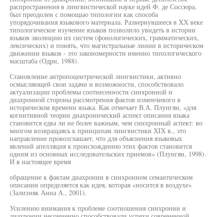
распространения в лингвистической науке идей Ф. де Соссюра,
был преодолен с помощью типологии как способа
упорядочивания языкового материала. Развернувшееся в XX веке
типологическое изучение языков позволило увидеть в истории
языков эволюцию их систем (фонологических, грамматических,
лексических) и понять, что магистральные линии в историческом
движении языков - это закономерности именно типологического
масштаба (Одри, 1988).
Становление антропоцентрической лингвистики, активно
осмысляющей свои задачи и возможности, способствовало
актуализации проблемы соотнесенности синхронной и
диахронной стороны рассмотрения фактов изменчивого в
историческом времени языка. Как отмечает В.А. Плунгян, «для
когнитивной теории диахронический аспект описания языка
становится едва ли не более важным, чем синхронный аспект: во
многом возвращаясь к принципам лингвистики XIX в., это
направление провозглашает, что для объяснения языковых
явлений апелляция к происхождению этих фактов становится
одним из основных исследовательских приемов» (Плунгян, 1998).
И в настоящее время
обращение к фактам диахронии в синхронном семантическом
описании определяется как идея, которая «носится в воздухе»
(Зализняк Анна А., 2001).
Усилению внимания к проблеме соотношения синхронии и
диахронии несомненно способствовали успехи современной