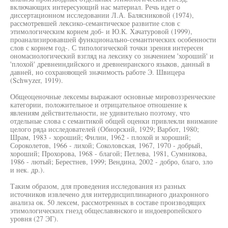
включающих интересующий нас материал. Речь идет о
диссертационном исследовании Л.А. Балясниковой (1974),
рассмотревшей лексико-семантическое развитие слов с
этимологическим корнем доб- и Ю.К. Хачатуровой (1999),
проанализировавшей функционально-семантических особенности
слов с корнем год-. С типологической точки зрения интересен
ономасиологический взгляд на лексику со значением 'хороший' и
'плохой' древнеиндийского и древнеиранского языков, данный в
давней, но сохраняющей значимость работе Э. Швицера
(Schwyzer, 1919).
Общеоценочные лексемы выражают основные мировоззренческие
категории, положительное и отрицательное отношение к
явлениям действительности, не удивительно поэтому, что
отдельные слова с семантикой общей оценки привлекли внимание
целого ряда исследователей (Обнорский, 1929; Варбот, 1980;
Шрам, 1983 - хороший; Филин, 1962 - плохой и хороший;
Сороколетов, 1966 - лихой; Соколовская, 1967, 1970 - добрый,
хороший; Прохорова, 1968 - благой; Петлева, 1981, Сумникова,
1986 - лютый; Берестнев, 1999; Вендина, 2002 - добро, благо, зло
и нек. др.).
Таким образом, для проведения исследования из разных
источников извлечено для интердисциплинарного диахронного
анализа ок. 50 лексем, рассмотренных в составе производящих
этимологических гнезд общеславянского и индоевропейского
уровня (27 ЭГ).