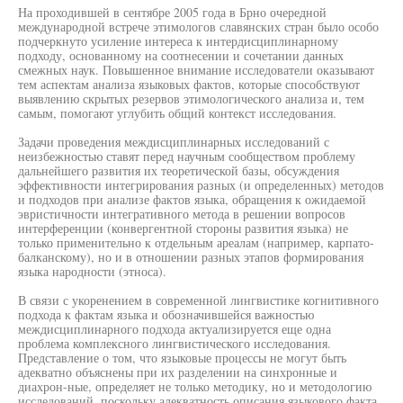
На проходившей в сентябре 2005 года в Брно очередной
международной встрече этимологов славянских стран было особо
подчеркнуто усиление интереса к интердисциплинарному
подходу, основанному на соотнесении и сочетании данных
смежных наук. Повышенное внимание исследователи оказывают
тем аспектам анализа языковых фактов, которые способствуют
выявлению скрытых резервов этимологического анализа и, тем
самым, помогают углубить общий контекст исследования.
Задачи проведения междисциплинарных исследований с
неизбежностью ставят перед научным сообществом проблему
дальнейшего развития их теоретической базы, обсуждения
эффективности интегрирования разных (и определенных) методов
и подходов при анализе фактов языка, обращения к ожидаемой
эвристичности интегративного метода в решении вопросов
интерференции (конвергентной стороны развития языка) не
только применительно к отдельным ареалам (например, карпато-
балканскому), но и в отношении разных этапов формирования
языка народности (этноса).
В связи с укоренением в современной лингвистике когнитивного
подхода к фактам языка и обозначившейся важностью
междисциплинарного подхода актуализируется еще одна
проблема комплексного лингвистического исследования.
Представление о том, что языковые процессы не могут быть
адекватно объяснены при их разделении на синхронные и
диахрон-ные, определяет не только методику, но и методологию
исследований, поскольку адекватность описания языкового факта