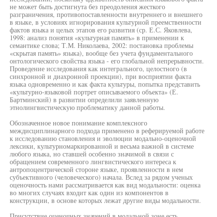
не может быть достигнута без преодоления жесткого
разграничения, противопоставленности внутреннего и внешнего
в языке, в условиях игнорирования культурной преемственности
фактов языка и целых этапов его развития (ср. Е.С. Яковлева,
1998: анализ понятия «культурная память» в применении к
семантике слова; Т.М. Николаева, 2002: постановка проблемы
«скрытая память» языка), вообще без учета фундаментального
онтологического свойства языка - его глобальной непрерывности.
Проведение исследования как интегрального, целостного (в
синхронной и диахронной проекции), при восприятии факта
языка одновременно и как факта культуры, попытка представить
«культурно-языковой портрет описываемого объекта» (Е.
Бартминский) в развитии определили заявленную
этнолингвистическую проблематику данной работы.
Обозначенное новое понимание комплексного
междисциплинарного подхода применено в реферируемой работе
к исследованию становления и эволюции модально-оценочной
лексики, культурномаркированной и весьма важной в системе
любого языка, но ставшей особенно значимой в связи с
обращением современного лингвистического интереса к
антропоцентрической стороне языке, проявленности в нем
субъективного (человеческого) начала. Вслед за рядом ученых
оценочность нами рассматривается как вид модальности: оценка
во многих случаях входит как один из компонентов в
конструкции, в основе которых лежат другие виды модальности.
Присутствие оценочных значений в модальной зоне есть