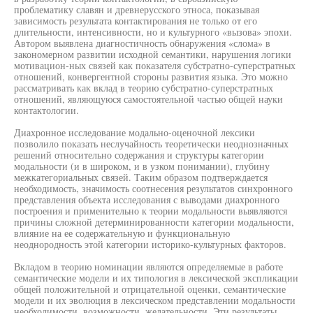
проблематику славян и древнерусского этноса, показывая
зависимость результата контактирования не только от его
длительности, интенсивности, но и культурного «вызова» эпохи.
Автором выявлена диагностичность обнаружения «слома» в
закономерном развитии исходной семантики, нарушения логики
мотивацион-ных связей как показателя субстратно-суперстратных
отношений, конвергентной стороны развития языка. Это можно
рассматривать как вклад в теорию субстратно-суперстратных
отношений, являющуюся самостоятельной частью общей науки
контактологии.
Диахронное исследование модально-оценочной лексики
позволило показать неслучайность теоретически неоднозначных
решений относительно содержания и структуры категории
модальности (и в широком, и в узком понимании), глубину
межкатегориальных связей. Таким образом подтверждается
необходимость, значимость соотнесения результатов синхронного
представления объекта исследования с выводами диахронного
построения и применительно к теории модальности выявляются
причины сложной детерминированности категории модальности,
влияние на ее содержательную и функциональную
неоднородность этой категории историко-культурных факторов.
Вкладом в теорию номинации являются определяемые в работе
семантические модели и их типология в лексической экспликации
общей положительной и отрицательной оценки, семантические
модели и их эволюция в лексическом представлении модальности
необходимости, возможности, желательности. Эти результаты