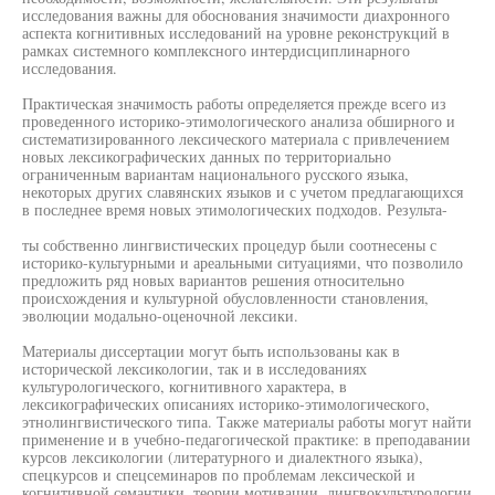
исследования важны для обоснования значимости диахронного
аспекта когнитивных исследований на уровне реконструкций в
рамках системного комплексного интердисциплинарного
исследования.
Практическая значимость работы определяется прежде всего из
проведенного историко-этимологического анализа обширного и
систематизированного лексического материала с привлечением
новых лексикографических данных по территориально
ограниченным вариантам национального русского языка,
некоторых других славянских языков и с учетом предлагающихся
в последнее время новых этимологических подходов. Результа-
ты собственно лингвистических процедур были соотнесены с
историко-культурными и ареальными ситуациями, что позволило
предложить ряд новых вариантов решения относительно
происхождения и культурной обусловленности становления,
эволюции модально-оценочной лексики.
Материалы диссертации могут быть использованы как в
исторической лексикологии, так и в исследованиях
культурологического, когнитивного характера, в
лексикографических описаниях историко-этимологического,
этнолингвистического типа. Также материалы работы могут найти
применение и в учебно-педагогической практике: в преподавании
курсов лексикологии (литературного и диалектного языка),
спецкурсов и спецсеминаров по проблемам лексической и
когнитивной семантики, теории мотивации, лингвокультурологии