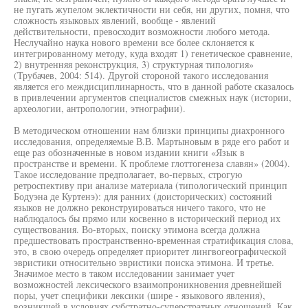
не пугать жупелом эклектичности ни себя, ни других, помня, что
сложность языковых явлений, вообще - явлений
действительности, превосходит возможности любого метода.
Неслучайно наука нового времени все более склоняется к
интегрированному методу, куда входят 1) генетическое сравнение,
2) внутренняя реконструкция, 3) структурная типология»
(Трубачев, 2004: 514). Другой стороной такого исследования
является его междисциплинарность, что в данной работе сказалось
в привлечении аргументов специалистов смежных наук (истории,
археологии, антропологии, этнографии).
В методическом отношении нам близки принципы диахронного
исследования, определяемые В.В. Мартыновым в ряде его работ и
еще раз обозначенные в новом издании книги «Язык в
пространстве и времени. К проблеме глоттогенеза славян» (2004).
Такое исследование предполагает, во-первых, строгую
ретроспективу при анализе материала (типологический принцип
Бодуэна де Куртенэ): для ранних (доисторических) состояний
языков не должно реконструироваться ничего такого, что не
наблюдалось бы прямо или косвенно в исторический период их
существования. Во-вторых, поиску этимона всегда должна
предшествовать пространственно-временная стратификация слова,
это, в свою очередь определяет приоритет лингвогеографической
эвристики относительно эвристики поиска этимона. И третье.
Значимое место в таком исследовании занимает учет
возможностей лексического взаимопроникновения древнейшей
поры, учет специфики лексики (шире - языкового явления),
возникшей в условиях субстратно-суперстратных отношений. Как