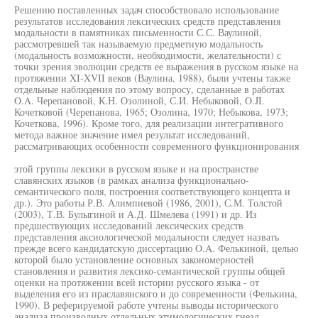
Решению поставленных задач способствовало использование
результатов исследования лексических средств представления
модальности в памятниках письменности С.С. Ваулиной,
рассмотревшей так называемую предметную модальность
(модальность возможности, необходимости, желательности) с
точки зрения эволюции средств ее выражения в русском языке на
протяжении XI-XVII веков (Ваулина, 1988), были учтены также
отдельные наблюдения по этому вопросу, сделанные в работах
O.A. Черепановой, К.Н. Озолиной, С.И. Небыковой, O.JI.
Кочетковой (Черепанова, 1965; Озолина, 1970; Небыкова, 1973;
Кочеткова, 1996). Кроме того, для реализации интегративного
метода важное значение имел результат исследований,
рассматривающих особенности современного функционирования
этой группы лексики в русском языке и на пространстве
славянских языков (в рамках анализа функционально-
семантического поля, построения соответствующего концепта и
др.). Это работы Р.В. Алимпиевой (1986, 2001), С.М. Толстой
(2003), Т.В. Булыгиной и А.Д. Шмелева (1991) и др. Из
предшествующих исследований лексических средств
представления аксиологической модальности следует назвать
прежде всего кандидатскую диссертацию O.A. Фелькиной, целью
которой было установление основных закономерностей
становления и развития лексико-семантической группы общей
оценки на протяжении всей истории русского языка - от
выделения его из праславянского и до современности (Фелькина,
1990). В реферируемой работе учтены выводы исторического
анализа производных отдельных этимологических гнезд,