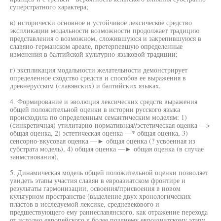
суперстратного характера;
в) исторически основное и устойчивое лексическое средство
экспликации модальности возможности продолжает традицию
представления о возможном, сложившуюся и закрепившуюся в
славяно-германском ареале, претерпевшую определенные
изменения в балтийской культурно-языковой традиции;
г) экспликация модальности желательности демонстрирует
определенное сходство средств и способов ее выражения в
древнерусском (славянских) и балтийских языках.
4. Формирование и эволюция лексических средств выражения
общей положительной оценки в истории русского языка
происходила по определенным семантическим моделям: 1)
(синкретичная) утилитарно-нормативная//эстетическая оценка —>
общая оценка, 2) эстетическая оценка —* общая оценка, 3)
сенсорно-вкусовая оценка —► общая оценка (? усвоенная из
субстрата модель), 4) общая оценка —► общая оценка (в случае
заимствования).
5. Динамическая модель общей положительной оценки позволяет
увидеть этапы участия славян в евроазиатском фронтире и
результаты гармонизации, освоения/присвоения в новом
культурном пространстве (выделение двух хронологических
пластов в исследуемой лексике, средневекового и
предшествующего ему раннеславянского, как отражение перехода
от исходно европейского к более позднему евроазиатскому этапу