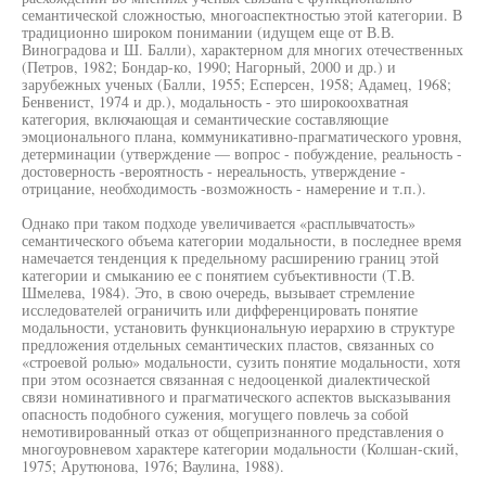
семантической сложностью, многоаспектностью этой категории. В
традиционно широком понимании (идущем еще от В.В.
Виноградова и Ш. Балли), характерном для многих отечественных
(Петров, 1982; Бондар-ко, 1990; Нагорный, 2000 и др.) и
зарубежных ученых (Балли, 1955; Есперсен, 1958; Адамец, 1968;
Бенвенист, 1974 и др.), модальность - это широкоохватная
категория, включающая и семантические составляющие
эмоционального плана, коммуникативно-прагматического уровня,
детерминации (утверждение — вопрос - побуждение, реальность -
достоверность -вероятность - нереальность, утверждение -
отрицание, необходимость -возможность - намерение и т.п.).
Однако при таком подходе увеличивается «расплывчатость»
семантического объема категории модальности, в последнее время
намечается тенденция к предельному расширению границ этой
категории и смыканию ее с понятием субъективности (Т.В.
Шмелева, 1984). Это, в свою очередь, вызывает стремление
исследователей ограничить или дифференцировать понятие
модальности, установить функциональную иерархию в структуре
предложения отдельных семантических пластов, связанных со
«строевой ролью» модальности, сузить понятие модальности, хотя
при этом осознается связанная с недооценкой диалектической
связи номинативного и прагматического аспектов высказывания
опасность подобного сужения, могущего повлечь за собой
немотивированный отказ от общепризнанного представления о
многоуровневом характере категории модальности (Колшан-ский,
1975; Арутюнова, 1976; Ваулина, 1988).