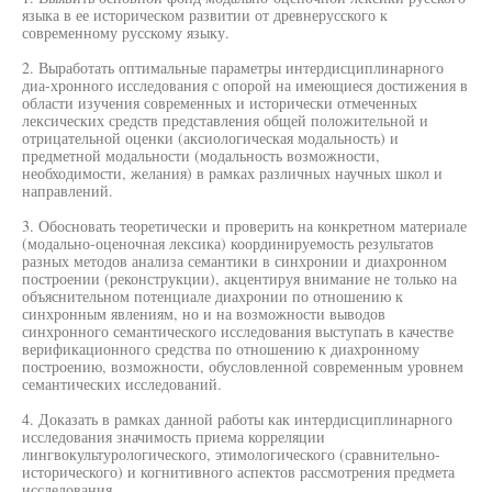
языка в ее историческом развитии от древнерусского к
современному русскому языку.
2. Выработать оптимальные параметры интердисциплинарного
диа-хронного исследования с опорой на имеющиеся достижения в
области изучения современных и исторически отмеченных
лексических средств представления общей положительной и
отрицательной оценки (аксиологическая модальность) и
предметной модальности (модальность возможности,
необходимости, желания) в рамках различных научных школ и
направлений.
3. Обосновать теоретически и проверить на конкретном материале
(модально-оценочная лексика) координируемость результатов
разных методов анализа семантики в синхронии и диахронном
построении (реконструкции), акцентируя внимание не только на
объяснительном потенциале диахронии по отношению к
синхронным явлениям, но и на возможности выводов
синхронного семантического исследования выступать в качестве
верификационного средства по отношению к диахронному
построению, возможности, обусловленной современным уровнем
семантических исследований.
4. Доказать в рамках данной работы как интердисциплинарного
исследования значимость приема корреляции
лингвокультурологического, этимологического (сравнительно-
исторического) и когнитивного аспектов рассмотрения предмета
исследования.