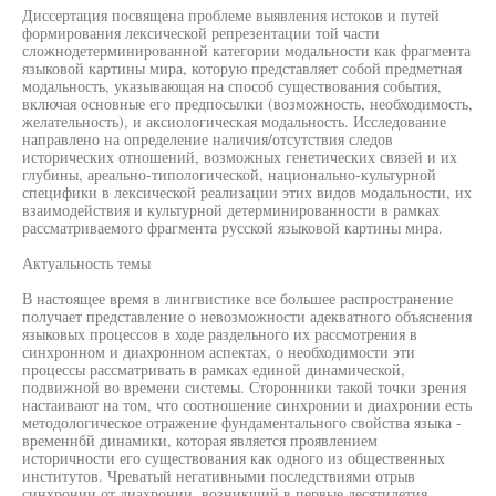
Диссертация посвящена проблеме выявления истоков и путей
формирования лексической репрезентации той части
сложнодетерминированной категории модальности как фрагмента
языковой картины мира, которую представляет собой предметная
модальность, указывающая на способ существования события,
включая основные его предпосылки (возможность, необходимость,
желательность), и аксиологическая модальность. Исследование
направлено на определение наличия/отсутствия следов
исторических отношений, возможных генетических связей и их
глубины, ареально-типологической, национально-культурной
специфики в лексической реализации этих видов модальности, их
взаимодействия и культурной детерминированности в рамках
рассматриваемого фрагмента русской языковой картины мира.
Актуальность темы
В настоящее время в лингвистике все большее распространение
получает представление о невозможности адекватного объяснения
языковых процессов в ходе раздельного их рассмотрения в
синхронном и диахронном аспектах, о необходимости эти
процессы рассматривать в рамках единой динамической,
подвижной во времени системы. Сторонники такой точки зрения
настаивают на том, что соотношение синхронии и диахронии есть
методологическое отражение фундаментального свойства языка -
временнбй динамики, которая является проявлением
историчности его существования как одного из общественных
институтов. Чреватый негативными последствиями отрыв
синхронии от диахронии, возникший в первые десятилетия