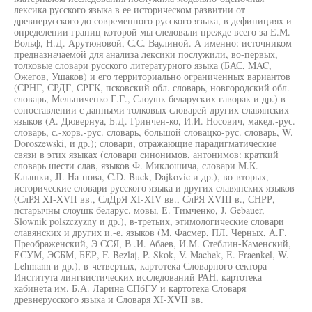
лексика русского языка в ее историческом развитии от
древнерусского до современного русского языка, в дефинициях и
определении границ которой мы следовали прежде всего за Е.М.
Вольф, Н.Д. Арутюновой, С.С. Ваулиной. А именно: источником
предназначаемой для анализа лексики послужили, во-первых,
толковые словари русского литературного языка (БАС, MAC,
Ожегов, Ушаков) и его территориально ограниченных вариантов
(СРНГ, СРДГ, СРГК, псковский обл. словарь, новгородский обл.
словарь, Мельниченко Г.Г., Слоушк беларуских гаворак и др.) в
сопоставлении с данными толковых словарей других славянских
языков (А. Дювернуа, Б.Д. Гринчен-ко, И.И. Носович, макед.-рус.
словарь, с.-хорв.-рус. словарь, большой словацко-рус. словарь, W.
Doroszewski, и др.); словари, отражающие парадигматические
связи в этих языках (словари синонимов, антонимов: краткий
словарь шести слав, языков Ф. Миклошича, словари М.К.
Клышки, JI. На-нова, C.D. Buck, Dajkovic и др.), во-вторых,
исторические словари русского языка и других славянских языков
(СлРЯ XI-XVII вв., СлДрЯ XI-XIV вв., СлРЯ XVIII в., СНРР,
пстарычны слоушк беларус. мовы, Е. Тимченко, J. Gebauer,
Slownik polszczyzny и др.), в-третьих, этимологические словари
славянских и других и.-е. языков (М. Фасмер, ПЛ. Черных, А.Г.
Преображенский, Э ССЯ, В .И. Абаев, И.М. Стеблин-Каменский,
ЕСУМ, ЭСБМ, БЕР, F. Bezlaj, P. Skok, V. Machek, Е. Fraenkel, W.
Lehmann и др.), в-четвертых, картотека Словарного сектора
Института лингвистических исследований РАН, картотека
кабинета им. Б.А. Ларина СПбГУ и картотека Словаря
древнерусского языка и Словаря XI-XVII вв.