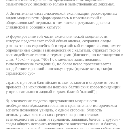
семантическую эволюцию только в заимствованных лексемах.
3. Значительная часть лексической экспликации рассмотренных
видов модальности сформировалась в праславянский и
общеславянский периоды, в том числе в результате диалога
славянской и соседних культур:
а) формирование той части аксиологической модальности,
которую представляет собой общая оценка, сохраняет следы
разных этапов европейской и евразийской истории славян, имеет
определенные следы взаимодействия с кельтами, отражает тесное
взаимодействие славян с германцами (близость, но не тождество в
слав. *§о<1-~ герм. *§б<1-; отдельные заимствования;
типологические схождения), но более всего прослеживается
воздействие иранской лингвокультуры (прежде всего, скифо-
сарматского суб-
страта), при этом балтийские языки остаются в стороне от этого
процесса (за исключением неясных балтийских корреспонденций
у прилагательного ладный и диал. благой 'плохой');
б) лексические средства представления модальности
необходимости/долженствования в сравнительно-историческом
аспекте позволяют увидеть, с одной стороны, близость
используемых лексических средств на ранних этапах
взаимодействия славян и германцев, западных балтов, с другой -
следы общего историко-культурного контекста славян и балтов,
иранцев и с третьей - вероятность кельтского влияния субстратно-