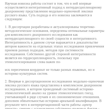
Научная новизна работы состоит в том, что в ней впервые
осуществляется интегративный подход к интердисциплинарному
диахронному представлению модально-оценочной лексики
русского языка. Суть подхода и его новизна заключаются в
следующем:
1. В диссертации разработаны и актуализированы теоретико-
методологические основания, определены оптимальные параметры
для комплексного диахронного исследования как
интердисциплинарного по своей сущности и интегративного.
Интегративность в данном случае выражается в доказательстве
автором важности на отдельных этапах исследования привлечения
приемов разных подходов, методов при системности
исследования. Собственно другой стороной интегративности
является ин-тердисциплинарность, поскольку при
этимологизировании слова важен по-
иск пересечения координат не только разных языковых, но и
историко-культурных систем.
2. Впервые в диссертационном исследовании модально-оценочная
лексика русского языка представлена в комплексном диахронном
исследовании, в котором проводимый системный историко-
этимологический анализ на уровне этимологических гнезд,
учитывающий в ряде случаев и их синонимические отношения,
дополнен обязательностью историко-ареальной квалификации. В
результате чего в интерпретационной части работы «центр
тяжести» смещен с установления собственно языковых фактов -