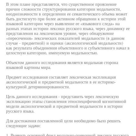
В этом плане представляется, что существенное прояснение
причин сложности структурирования категории модальности,
неоднозначности в определении ее семантического объема может
быть достигнуто при более активном обращении к истории этой
языковой категории через выявление ее «языкового следа» на
разных этапах истории лексики русского языка, через динамику ее
представления на лексическом уровне, через обнаружение
«пересечения» лексических показателей модальности (в данном
случае - предметной) и оценки (аксиологической модальности)
как результата объединения объективного и субъективного начал в
целостную категорию, именуемую модальностью.
Объектом данного исследования является модальная сторона
языковой картины мира.
Предмет исследования составляет лексическая экспликация
аксиологической и предметной модальности в ее историко-
культурной детерминированности.
Цель данного исследования - представить через лексическую
экспликацию этапы становления этноспецифичной когнитивной
модели аксиологической и предметной модальности в истории
русского языка.
Для достижения поставленной цели необходимо было решить
следующие задачи:
1. Выявить основной фонд модально-оценочной лексики русского