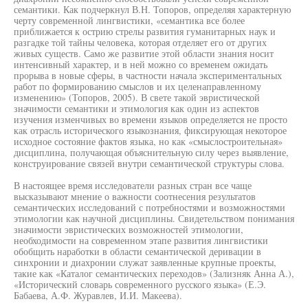
семантики. Как подчеркнул В.Н. Топоров, определяя характерную
черту современной лингвистики, «семантика все более
приближается к острию стрелы развития гуманитарных наук и
разгадке той тайны человека, которая отделяет его от других
живых существ. Само же развитие этой области знания носит
интенсивный характер, и в ней можно со временем ожидать
прорыва в новые сферы, в частности начала экспериментальных
работ по формированию смыслов и их целенаправленному
изменению» (Топоров, 2005). В свете такой эвристической
значимости семантики и этимология как один из аспектов
изучения изменчивых во времени языков определяется не просто
как отрасль исторического языкознания, фиксирующая некоторое
исходное состояние фактов языка, но как «смыслостроительная»
дисциплина, получающая объяснительную силу через выявление,
конструирование связей внутри семантической структуры слова.
В настоящее время исследователи разных стран все чаще
высказывают мнение о важности соотнесения результатов
семантических исследований с потребностями и возможностями
этимологии как научной дисциплины. Свидетельством понимания
значимости эвристических возможностей этимологии,
необходимости на современном этапе развития лингвистики
обобщить наработки в области семантической деривации в
синхронии и диахронии служат заявленные крупные проекты,
такие как «Каталог семантических переходов» (Зализняк Анна А.),
«Исторический словарь современного русского языка» (Е.Э.
Бабаева, А.Ф. Журавлев, И.И. Макеева).