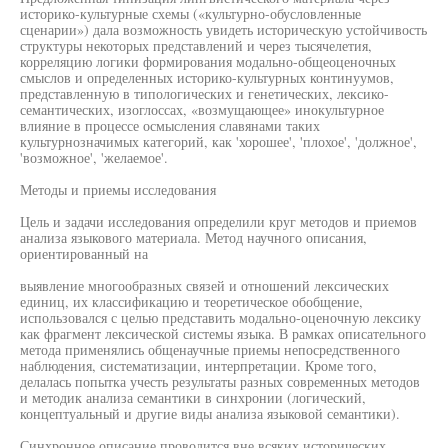
историко-культурные схемы («культурно-обусловленные
сценарии») дала возможность увидеть историческую устойчивость
структуры некоторых представлений и через тысячелетия,
корреляцию логики формирования модально-общеоценочных
смыслов и определенных историко-культурных континуумов,
представленную в типологических и генетических, лексико-
семантических, изоглоссах, «возмущающее» инокультурное
влияние в процессе осмысления славянами таких
культурнозначимых категорий, как 'хорошее', 'плохое', 'должное',
'возможное', 'желаемое'.
Методы и приемы исследования
Цель и задачи исследования определили круг методов и приемов
анализа языкового материала. Метод научного описания,
ориентированный на
выявление многообразных связей и отношений лексических
единиц, их классификацию и теоретическое обобщение,
использовался с целью представить модально-оценочную лексику
как фрагмент лексической системы языка. В рамках описательного
метода применялись общенаучные приемы непосредственного
наблюдения, систематизации, интерпретации. Кроме того,
делалась попытка учесть результаты разных современных методов
и методик анализа семантики в синхронии (логический,
концептуальный и другие виды анализа языковой семантики).
Синхронное описание проводится вне всяких исторических