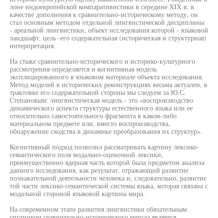
лоне индоевропейской компаративистики в середине XIX в. в
качестве дополнения к сравнительно-историческому методу, он
стал основным методом отдельной лингвистической дисциплины
- ареальной лингвистики, объект исследования которой - языковой
ландшафт, цель -его содержательная (историческая и структурная)
интерпретация.
На стыке сравнительно-исторического и историко-культурного
рассмотрения определяется и когнитивная модель
эксплицированного в языковом материале объекта исследования.
Метод моделей в исторических реконструкциях весьма актуален, в
трактовке его содержательной стороны мы следуем за Ю.С.
Степановым: лингвистическая модель - это «воспроизводство
динамического аспекта структуры естественного языка или ее
относительно самостоятельного фрагмента в каком-либо
материальном предмете или, вместо воспроизводства,
обнаружение сходства в динамике преобразования их структур».
Когнитивный подход позволил рассматривать картину лексико-
семантического поля модально-оценочной лексики,
преимущественно ядерная часть которой была предметом анализа
данного исследования, как результат, отражающий развитие
познавательной деятельности человека и, следовательно, развитие
той части лексико-семантической системы языка, которая связана с
модальной стороной языковой картины мира.
На современном этапе развития лингвистики обязательным
спутником сравнительно-исторического метода является