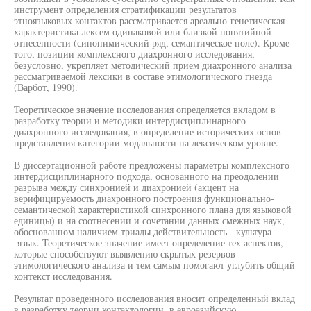
инструмент определения стратификации результатов
этноязыковых контактов рассматривается ареально-генетическая
характеристика лексем одинаковой или близкой понятийной
отнесенности (синонимический ряд, семантическое поле). Кроме
того, позиции комплексного диахронного исследования,
безусловно, укрепляет методический прием диахронного анализа
рассматриваемой лексики в составе этимологического гнезда
(Варбот, 1990).
Теоретическое значение исследования определяется вкладом в
разработку теории и методики интердисциплинарного
диахронного исследования, в определение исторических основ
представления категории модальности на лексическом уровне.
В диссертационной работе предложены параметры комплексного
интердисциплинарного подхода, основанного на преодолении
разрыва между синхронией и диахронией (акцент на
верифицируемость диахронного построения функционально-
семантической характеристикой синхронного плана для языковой
единицы) и на соотнесении и сочетании данных смежных наук,
обоснованном наличием триады действительность - культура
-язык. Теоретическое значение имеет определение тех аспектов,
которые способствуют выявлению скрытых резервов
этимологического анализа и тем самым помогают углубить общий
контекст исследования.
Результат проведенного исследования вносит определенный вклад
в разработку теории контактологии, в евроазийскую