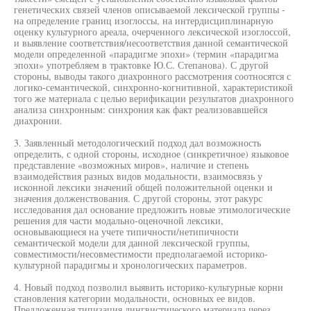
генетических связей членов описываемой лексической группы -
на определение границ изоглоссы, на интердисциплинарную
оценку культурного ареала, очерченного лексической изоглоссой,
и выявление соответствия/несоответствия данной семантической
модели определенной «парадигме эпохи» (термин «парадигма
эпохи» употребляем в трактовке Ю.С. Степанова). С другой
стороны, выводы такого диахронного рассмотрения соотносятся с
логико-семантической, синхронно-когнитивной, характеристикой
того же материала с целью верификации результатов диахронного
анализа синхронным: синхрония как факт реализовавшейся
диахронии.
3. Заявленный методологический подход дал возможность
определить, с одной стороны, исходное (синкретичное) языковое
представление «возможных миров», наличие и степень
взаимодействия разных видов модальности, взаимосвязь у
исконной лексики значений общей положительной оценки и
значения долженствования. С другой стороны, этот ракурс
исследования дал основание предложить новые этимологические
решения для части модально-оценочной лексики,
основывающиеся на учете типичности/нетипичности
семантической модели для данной лексической группы,
совместимости/несовместимости предполагаемой историко-
культурной парадигмы и хронологических параметров.
4. Новый подход позволил выявить историко-культурные корни
становления категории модальности, основных ее видов.
Предложенная типизация лингвистического материала через