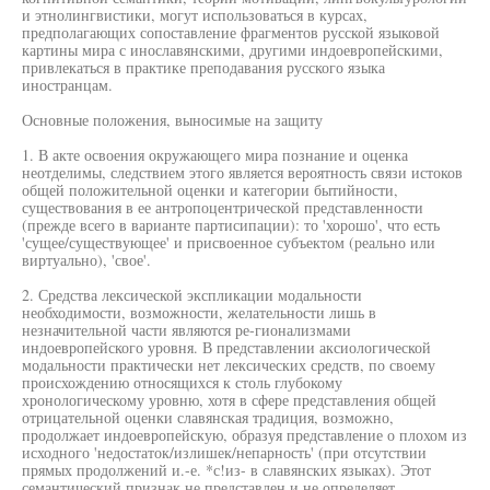
и этнолингвистики, могут использоваться в курсах,
предполагающих сопоставление фрагментов русской языковой
картины мира с инославянскими, другими индоевропейскими,
привлекаться в практике преподавания русского языка
иностранцам.
Основные положения, выносимые на защиту
1. В акте освоения окружающего мира познание и оценка
неотделимы, следствием этого является вероятность связи истоков
общей положительной оценки и категории бытийности,
существования в ее антропоцентрической представленности
(прежде всего в варианте партисипации): то 'хорошо', что есть
'сущее/существующее' и присвоенное субъектом (реально или
виртуально), 'свое'.
2. Средства лексической экспликации модальности
необходимости, возможности, желательности лишь в
незначительной части являются ре-гионализмами
индоевропейского уровня. В представлении аксиологической
модальности практически нет лексических средств, по своему
происхождению относящихся к столь глубокому
хронологическому уровню, хотя в сфере представления общей
отрицательной оценки славянская традиция, возможно,
продолжает индоевропейскую, образуя представление о плохом из
исходного 'недостаток/излишек/непарность' (при отсутствии
прямых продолжений и.-е. *с!из- в славянских языках). Этот
семантический признак не представлен и не определяет