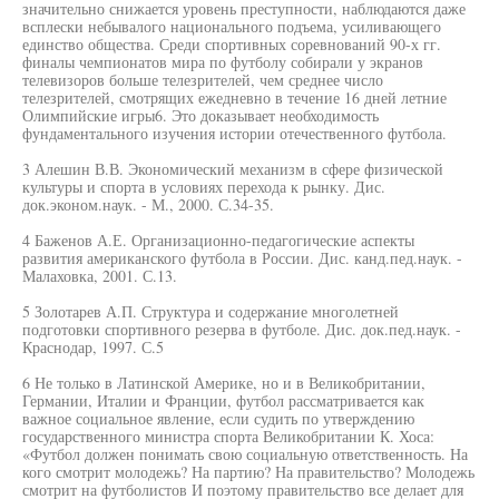
значительно снижается уровень преступности, наблюдаются даже
всплески небывалого национального подъема, усиливающего
единство общества. Среди спортивных соревнований 90-х гг.
финалы чемпионатов мира по футболу собирали у экранов
телевизоров больше телезрителей, чем среднее число
телезрителей, смотрящих ежедневно в течение 16 дней летние
Олимпийские игры6. Это доказывает необходимость
фундаментального изучения истории отечественного футбола.
3 Алешин В.В. Экономический механизм в сфере физической
культуры и спорта в условиях перехода к рынку. Дис.
док.эконом.наук. - М., 2000. С.34-35.
4 Баженов А.Е. Организационно-педагогические аспекты
развития американского футбола в России. Дис. канд.пед.наук. -
Малаховка, 2001. С.13.
5 Золотарев А.П. Структура и содержание многолетней
подготовки спортивного резерва в футболе. Дис. док.пед.наук. -
Краснодар, 1997. С.5
6 Не только в Латинской Америке, но и в Великобритании,
Германии, Италии и Франции, футбол рассматривается как
важное социальное явление, если судить по утверждению
государственного министра спорта Великобритании К. Хоса:
«Футбол должен понимать свою социальную ответственность. На
кого смотрит молодежь? На партию? На правительство? Молодежь
смотрит на футболистов И поэтому правительство все делает для