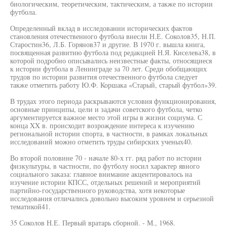
биологическим, теоретическим, тактическим, а также по истории
футбола.
Определенный вклад в исследовании исторических фактов
становления отечественного футбола внесли Н.Е. Соколов35, Н.П.
Старостин36, Л.Б. Горянов37 и другие. В 1970 г. вышла книга,
посвященная развитию футбола под редакцией Н.Я. Киселева38, в
которой подробно описывались неизвестные факты, относящиеся
к истории футбола в Ленинграде за 70 лет. Среди обобщающих
трудов по истории развития отечественного футбола следует
также отметить работу Ю.Ф. Коршака «Старый, старый футбол»39.
В трудах этого периода раскрываются условия функционирования,
основные принципы, цели и задачи советского футбола, четко
аргументируется важное место этой игры в жизни социума. С
конца XX в. происходит возрождение интереса к изучению
региональной истории спорта, в частности, в рамках локальных
исследований можно отметить труды сибирских ученых40.
Во второй половине 70 - начале 80-х гг. ряд работ по истории
физкультуры, в частности, по футболу носил характер явного
социального заказа: главное внимание акцентировалось на
изучение истории КПСС, отдельных решений и мероприятий
партийно-государственного руководства, хотя некоторые
исследования отличались довольно высоким уровнем и серьезной
тематикой41.
35 Соколов Н.Е. Первый вратарь сборной. - М., 1968.