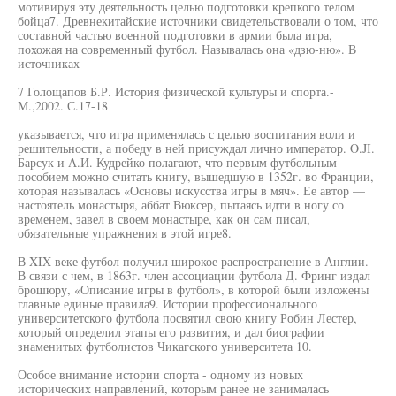
мотивируя эту деятельность целью подготовки крепкого телом
бойца7. Древнекитайские источники свидетельствовали о том, что
составной частью военной подготовки в армии была игра,
похожая на современный футбол. Называлась она «дзю-ню». В
источниках
7 Голощапов Б.Р. История физической культуры и спорта.-
М.,2002. С.17-18
указывается, что игра применялась с целью воспитания воли и
решительности, а победу в ней присуждал лично император. O.JI.
Барсук и А.И. Кудрейко полагают, что первым футбольным
пособием можно считать книгу, вышедшую в 1352г. во Франции,
которая называлась «Основы искусства игры в мяч». Ее автор —
настоятель монастыря, аббат Вюксер, пытаясь идти в ногу со
временем, завел в своем монастыре, как он сам писал,
обязательные упражнения в этой игре8.
В XIX веке футбол получил широкое распространение в Англии.
В связи с чем, в 1863г. член ассоциации футбола Д. Фринг издал
брошюру, «Описание игры в футбол», в которой были изложены
главные единые правила9. Истории профессионального
университетского футбола посвятил свою книгу Робин Лестер,
который определил этапы его развития, и дал биографии
знаменитых футболистов Чикагского университета 10.
Особое внимание истории спорта - одному из новых
исторических направлений, которым ранее не занималась