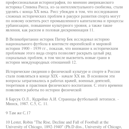
профессиональная историография, по мнению американского
историка Стивена Рисса, из-за интеллектуального снобизма, стали
уделять с конца XX века. Рисс убежден в том, что исследования
сложных исторических проблем в ракурсе развития спорта могут
по новому осветить рост промышленного капитализма и процессы
урбанизации, повышение культурного уровня, а также такие
явления, как расизм и половая дискриминация 11.
В Великобритании историк Питер Бек исследовал историю
национального футбола в контексте европейской и мировой
истории 1900 - 1939 гг., показав, что внимание к историческим
проблемам этого вида спорта позволяет раскрыть целый ряд
социальных проблем, в том числе высветить новые грани в
истории международных отношений 12.
Исторические сведения о физической культуре и спорте в России
стали появляться в конце XIX - начале XX вв. В основном эти
вопросы затрагивались в работах врачей, военных деятелей,
теоретиков и практиков физического воспитания. С этого времени
появляются работы по истории физической
8 Барсук О.Л., Кудрейко А.И. Страницы футбольной летописи. -
Минск, 1987. С.5, С. 11.
9 Там же С.17
10 Lester, Robin "The Rise, Decline and Fall of Football at the
University of Chicago, 1892-1940" (Ph.D diss., University of Chicago,