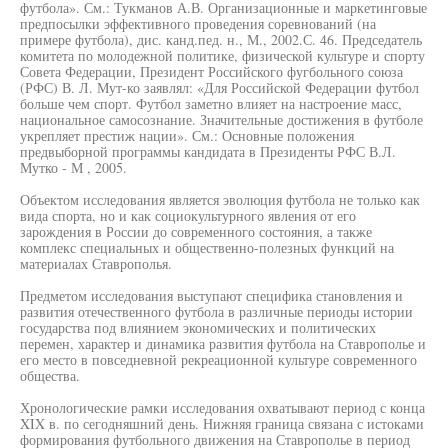
футбола». См.: Тукманов А.В. Организационные и маркетинговые
предпосылки эффективного проведения соревнований (на
примере футбола), дис. канд.пед. н., М., 2002.С. 46. Председатель
комитета по молодежной политике, физической культуре и спорту
Совета Федерации, Президент Российского фугбольного союза
(РФС) В. Л. Мут-ко заявлял: «Для Российской Федерации футбол
больше чем спорт. Футбол заметно влияет на настроение масс,
национальное самосознание. Значительные достижения в футболе
укрепляет престиж нации». См.: Основные положения
предвыборной программы кандидата в Президенты РФС В.Л.
Мутко - М , 2005.
Объектом исследования является эволюция футбола не только как
вида спорта, но и как социокультурного явления от его
зарождения в России до современного состояния, а также
комплекс специальных и общественно-полезных функций на
материалах Ставрополья.
Предметом исследования выступают специфика становления и
развития отечественного футбола в различные периоды истории
государства под влиянием экономических и политических
перемен, характер и динамика развития футбола на Ставрополье и
его место в повседневной рекреационной культуре современного
общества.
Хронологические рамки исследования охватывают период с конца
XIX в. по сегодняшний день. Нижняя граница связана с истоками
формирования футбольного движения на Ставрополье в период