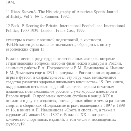
1974.
11 Riess, StevenA. The Historiography of American Sport// Journal
ofHistoiy. Vol 7. № 1. Summer. 1992.
12 Beck, P. Scoring for Britain: International Football and International
Politics, 1900-1939. London: Frank Cass, 1999.
культуры в связи с военной подготовкой, в частности,
Ф.В.Игнатьев доказывал ее значимость, обращаясь к опыту
европейских стран 13.
Важное место в ряду трудов отечественных авторов, впервые
затрагивающих вопросы истории физической культуры в России,
занимают работы Е.А. Покровского и Е.М. Деменьтева14. Именно
Е.М. Деменьтев еще в 1891 г. впервые в России описал правила
игры в футбол и охарактеризовал эту игру «как великолепное
средство развития здоровья школьного юношества» 15. Эта книга,
выдержавшая несколько изданий, является первым печатным
изданием, познакомившим россиян с уже хорошо известной в
Европе игрой. О проблемах истории футбола в конце XIX в.
писали и в других изданиях, посвященных общим темам развития
спорта: в сборниках «Подвижные игры», вышедших в 1897 и 1898
гг.16, в книге А.П. Ивашенцова «Охота и спорт» п, а также в
журнале «Самокат»18 за 1897 г. В начале XX в. возросло
количество спортивных изданий, в том числе и посвященных
футболу19.