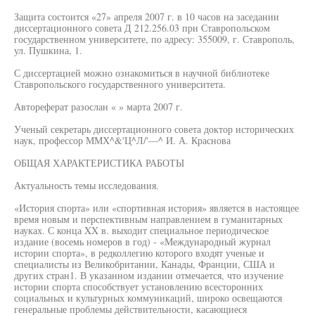
Защита состоится «27» апреля 2007 г. в 10 часов на заседании
диссертационного совета Д 212.256.03 при Ставропольском
государственном университете, по адресу: 355009, г. Ставрополь,
ул. Пушкина, 1.
С диссертацией можно ознакомиться в научной библиотеке
Ставропольского государственного университета.
Автореферат разослан « » марта 2007 г.
Ученый секретарь диссертационного совета доктор исторических
наук, профессор ММХ^&'Ц^Л/'—^ И. А. Краснова
ОБЩАЯ ХАРАКТЕРИСТИКА РАБОТЫ
Актуальность темы исследования.
«История спорта» или «спортивная история» является в настоящее
время новым и перспективным направлением в гуманитарных
науках. С конца XX в. выходит специальное периодическое
издание (восемь номеров в год) - «Международный журнал
истории спорта», в редколлегию которого входят ученые и
специалисты из Великобритании, Канады, Франции, США и
других стран1. В указанном издании отмечается, что изучение
истории спорта способствует установлению всесторонних
социальных и культурных коммуникаций, широко освещаются
генеральные проблемы действительности, касающиеся