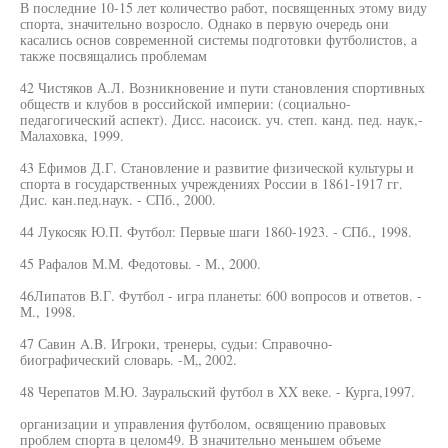
В последние 10-15 лет количество работ, посвященных этому виду
спорта, значительно возросло. Однако в первую очередь они
касались основ современной системы подготовки футболистов, а
также посвящались проблемам
42 Чистяков А.Л. Возникновение и пути становления спортивных
обществ и клубов в российской империи: (социально-
педагогический аспект). Дисс. насоиск. уч. степ. канд. пед. наук,-
Малаховка, 1999.
43 Ефимов Д.Г. Становление и развитие физической культуры и
спорта в государственных учреждениях России в 1861-1917 гг.
Дис. кан.пед.наук. - СПб., 2000.
44 Лукосяк Ю.П. Футбол: Первые шаги 1860-1923. - СПб., 1998.
45 Рафалов М.М. Федотовы. - М., 2000.
46Липатов В.Г. Футбол - игра планеты: 600 вопросов и ответов. -
М., 1998.
47 Савин A.B. Игроки, тренеры, судьи: Справочно-
биографический словарь. -М„ 2002.
48 Черепатов М.Ю. Зауральский футбол в XX веке. - Курга,1997.
организации и управления футболом, освящению правовых
проблем спорта в целом49. В значительно меньшем объеме