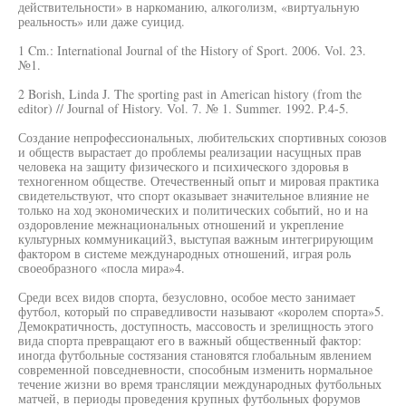
действительности» в наркоманию, алкоголизм, «виртуальную
реальность» или даже суицид.
1 Cm.: International Journal of the History of Sport. 2006. Vol. 23.
№1.
2 Borish, Linda J. The sporting past in American history (from the
editor) // Journal of History. Vol. 7. № 1. Summer. 1992. P.4-5.
Создание непрофессиональных, любительских спортивных союзов
и обществ вырастает до проблемы реализации насущных прав
человека на защиту физического и психического здоровья в
техногенном обществе. Отечественный опыт и мировая практика
свидетельствуют, что спорт оказывает значительное влияние не
только на ход экономических и политических событий, но и на
оздоровление межнациональных отношений и укрепление
культурных коммуникаций3, выступая важным интегрирующим
фактором в системе международных отношений, играя роль
своеобразного «посла мира»4.
Среди всех видов спорта, безусловно, особое место занимает
футбол, который по справедливости называют «королем спорта»5.
Демократичность, доступность, массовость и зрелищность этого
вида спорта превращают его в важный общественный фактор:
иногда футбольные состязания становятся глобальным явлением
современной повседневности, способным изменить нормальное
течение жизни во время трансляции международных футбольных
матчей, в периоды проведения крупных футбольных форумов