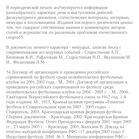
В периодической печати ага^мулируется информация
разнообразного характера: речи и выступления деятелей
физкультурного движения, статистические материалы, интервью,
мемуары и воспоминания. Издания последнего десятилетия ценны
тем, что содержат собственные мнения и комментарии авторов
статей и журналистов по различным проблемам отечественного
спорта55.
В документах личного характера - мемуарах, записях бесед с
современниками исследуемых событий - Старостиным А.П.,
Бесковым К.И., Рафаловым М., Старостиным Н.П., Якушиным М.
И., Филатовым Л.56 -
54 Договор об организации и проведении российских
соревнований по футболу среди нелюбительских футбольных
клубов на 2001-2002 года.- М., 2001; Договор об организации и
проведении российских соревнований по футболу среди
нелюбительских футбольных клубов на 2004 - 2005 г. - М., 2004;
Ежегодник Всероссийского футбольного союза за 1912 год. 1-й
годи издания. М., 1913; Краевая целевая программа «Развитие
футбола в Ставропольском крае на 2003 - 2005 годы». -
Ставрополь, 2003; Краснодарская краевая федерация футбола.
Сборник документов. - Краснодар, 2002; Краснодарская Краевая
Федерация Футбола. Отчёт Президиума с февраля 2001 -март 2005
гг., 23 марта 2005 г. - Краснодар, 2005; Колосков В. Доклад на
отчетно-выборной конференции РФС (17 декабря 2003 года) //
Индустрия футбола. 2004. № 1; Материалы конференции РФС—