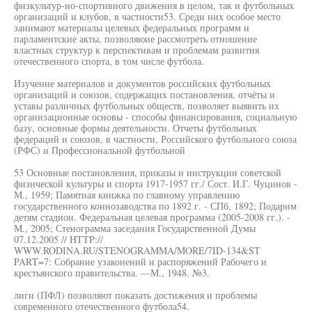
физкультур-но-спортивного движения в целом, так и футбольных
организаций и клубов, в частности53. Среди них особое место
занимают материалы целевых федеральных программ и
парламентские акты, позволяюие рассмотреть отношение
властных структур к перспективам и проблемам развития
отечественного спорта, в том числе футбола.
Изучение материалов и документов российских футбольных
организаций и союзов, содержащих постановления, отчёты и
уставы различных футбольных обществ, позволяет выявить их
организационные основы - способы финансирования, социальную
базу, основные формы деятельности. Отчеты футбольных
федераций и союзов, в частности, Российского футбольного союза
(РФС) и Профессиональной футбольной
53 Основные постановления, приказы и инструкции советской
физической культуры и спорта 1917-1957 гг./ Сост. И.Г. Чуцинов -
М., 1959; Памятная книжка по главному управлению
государственного коннозаводства по 1892 г. - СПб, 1892; Подарим
детям стадион. Федеральная целевая программа (2005-2008 гг.). -
М., 2005; Стенограмма заседания Государственной Думы
07.12.2005 // HTTP://
WWW.RODINA.RU/STENOGRAMMA/MORE/7ID-134&ST
PART=7: Собрание узаконений и распоряжений Рабочего и
крестьянского правительства. —М., 1948. №3.
лиги (ПФЛ) позволяют показать достижения и проблемы
современного отечественного футбола54.