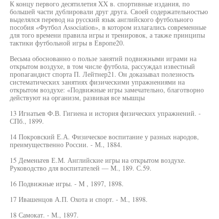
К концу первого десятилетия XX в. спортивные издания, по
большей части дублировали друг друга. Своей содержательностью
выделялся перевод на русский язык английского футбольного
пособия «Футбол Association», в котором излагались современные
для того времени правила игры и тренировок, а также принципы
тактики футбольной игры в Европе20.
Весьма обоснованно о пользе занятий подвижными играми на
открытом воздухе, в том числе футбола, рассуждал известный
пропагандист спорта П. Лейтнер21. Он доказывал полезность
систематических занятиях физическими упражнениями на
открытом воздухе: «Подвижные игры замечательно, благотворно
действуют на организм, развивая все мышцы
13 Игнатьев Ф.В. Гигиена и история физических упражнений. -
СПб., 1899.
14 Покровский Е.А. Физическое воспитание у разных народов,
преимущественно России. - М., 1884.
15 Деменьтев Е.М. Английские игры на открытом воздухе.
Руководство для воспитателей — М., 189. С.59.
16 Подвижные игры. - M , 1897, 1898.
17 Ивашенцов А.П. Охота и спорт. - М., 1898.
18 Самокат. - М., 1897.