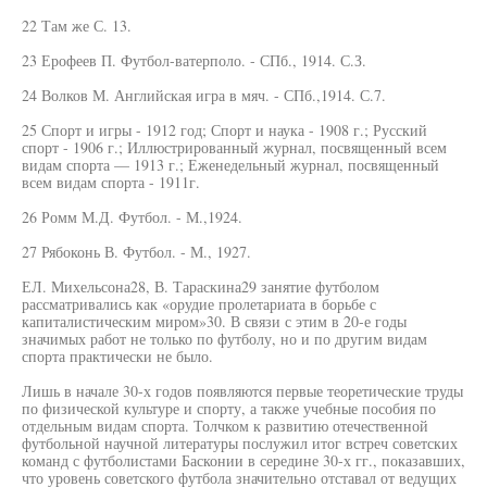
22 Там же С. 13.
23 Ерофеев П. Футбол-ватерполо. - СПб., 1914. С.З.
24 Волков М. Английская игра в мяч. - СПб.,1914. С.7.
25 Спорт и игры - 1912 год; Спорт и наука - 1908 г.; Русский
спорт - 1906 г.; Иллюстрированный журнал, посвященный всем
видам спорта — 1913 г.; Еженедельный журнал, посвященный
всем видам спорта - 1911г.
26 Ромм М.Д. Футбол. - М.,1924.
27 Рябоконь В. Футбол. - М., 1927.
ЕЛ. Михельсона28, В. Тараскина29 занятие футболом
рассматривались как «орудие пролетариата в борьбе с
капиталистическим миром»30. В связи с этим в 20-е годы
значимых работ не только по футболу, но и по другим видам
спорта практически не было.
Лишь в начале 30-х годов появляются первые теоретические труды
по физической культуре и спорту, а также учебные пособия по
отдельным видам спорта. Толчком к развитию отечественной
футбольной научной литературы послужил итог встреч советских
команд с футболистами Басконии в середине 30-х гг., показавших,
что уровень советского футбола значительно отставал от ведущих