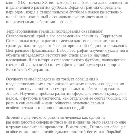
конца XIX - начала XX вв., который стал базовым для становления
и дальнейшего развития футбола. Верхняя граница определена
периодом, когда в ставропольском футболе начался качественно
новый этап, связанный с социально-экономическими и
политическими событиями в стране.
Территориальные границы исследования охватывают
Ставропольский край в его современных границах. Территория
Ставрополья неоднократно изменяла как свое название, так и
границы, однако ядро этой территориальной общности оставалось
Центральное Предкавказье. Выбор географии изучения указанного
объекта определяется отсутствием специальных научных
исследований по истории ставропольского футбола, являющегося
составной частью всей системы физической культуры и спорта
Российской Федерации.
Осуществление исследования требует обращения к
предшествовавшему историографическому опыту и определения
состояния изученности рассматриваемых проблем на прежних
этапах. Изучение проблем развития сферы физической культуры в
целом, и футбола в частности, как отдельной ее составляющей, их
роли в социальной жизни общества отмечено своими
особенностями и прошло несколько стадий.
Значение физического развития человека как одной из
разновидностей совершенствования индивида было заявлено еще
в трудах мыслителей древности. В частности, Гиппократ обращал
особое внимание на необходимость занятий бегом или борьбой,