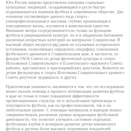
Юга России широко представлена панорама социально-
культурных тенденций, складывающаяся в русле быстро
поднимающегося значения футбола в современном обществе. Две
основные составляющие данного вида спорта -
узкопрофессиональная и массовая, глубоко проникающая в
повседневную жизнь, изучаются в комплексном единстве.
Внимание автора сосредотачивается не только на функциях
футбола в рекреационной культуре, но и в обыденном бытовании
различных возрастных категорий на материалах Ставрополья. В
научный оборот вводится ряд ранее не изучаемых исторических
источников, позволяющих определить специфику становления
футбольного движения в Ставропольском крае, в частности, из
фондов ГАСК Совета по делам физической культуры и спорта
Исполкомов Ставропольского и Ессентукского окружного Совета
рабочих, крестьянских и красноармейских депутатов, Комитета по
делам физкультуры и спорта Исполкома Ставропольского краевого
Совета депутатов трудящихся, и других.
Практическая значимость заключается в том, что это исследование
может оказать помощь в процессе оптимизации развития футбола
в крае не только в плане повышения эффективности
организационных структур, но и актуализации пропаганды и
популярности футбола, как на профессиональном, так и на
любительском уровне. С помощью материалов и выводов можно
совершенствовать различные уровни координации футбольной
деятельности, что позволит улучшить состояние отдельных
футбольных клубов и всемерное развитие детско-юношеского
футбола и достичь более высоких спортивных показателей