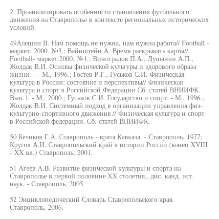
2. Проанализировать особенности становления футбольного
движения на Ставрополье в контексте региональных исторических
условий.
49Алешин В. Нам помощь не нужна, нам нужна работа// Football -
маркет. 2000. №3.; Вайнштейн А. Время раскрывать карты//
Football- маркет.2000. №1.; Виноградов П.А., Душанин А.П.,
Жолдак В.И. Основы физической культуры и здорового образа
жизни. — М., 1996.; Гостев Р.Г., Гуськов С.И. Физическая
культура в России: состояние и перспективы// Физическая
культура и спорт в Российской Федерации Сб. статей ВНИИФК.
Вып.1. - М., 2000.; Гуськов С.И. Государство и спорт. - М., 1996.;
Жолдак В.И. Системный подход в организации управления физ-
культурно-спортивного движения // Физическая культура и спорт
в Российской федерации. Сб. статей ВНИИФК.
50 Беликов Г.А. Ставрополь - врата Кавказа. - Ставрополь, 1977;
Кругов А.И. Ставропольский край в истории России (конец XVIII
- XX вв.) Ставрополь, 2001.
51 Агеев A.B. Развитие физической культуры и спорта на
Ставрополье в первой половине XX столетия., дис. канд. ист.
наук. - Ставрополь, 2005.
52 Энциклопедический Словарь Ставропольского края.
Ставрополь, 2006.