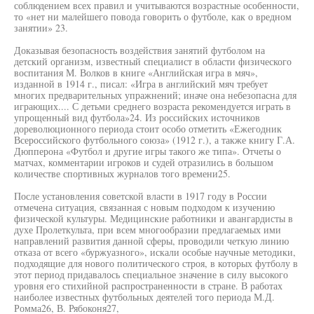
соблюдением всех правил и учитываются возрастные особенности,
то «нет ни малейшего повода говорить о футболе, как о вредном
занятии» 23.
Доказывая безопасность воздействия занятий футболом на
детский организм, известный специалист в области физического
воспитания М. Волков в книге «Английская игра в мяч»,
изданной в 1914 г., писал: «Игра в английский мяч требует
многих предварительных упражнений; иначе она небезопасна для
играющих.... С детьми среднего возраста рекомендуется играть в
упрощенный вид футбола»24. Из российских источников
дореволюционного периода стоит особо отметить «Ежегодник
Всероссийского футбольного союза» (1912 г.), а также книгу Г.А.
Дюпперона «Футбол и другие игры такого же типа». Отчеты о
матчах, комментарии игроков и судей отразились в большом
количестве спортивных журналов того времени25.
После установления советской власти в 1917 году в России
отмечена ситуация, связанная с новым подходом к изучению
физической культуры. Медицинские работники и авангардисты в
духе Пролеткульта, при всем многообразии предлагаемых ими
направлений развития данной сферы, проводили четкую линию
отказа от всего «буржуазного», искали особые научные методики,
подходящие для нового политического строя, в которых футболу в
этот период придавалось специальное значение в силу высокого
уровня его стихийной распространенности в стране. В работах
наиболее известных футбольных деятелей того периода М.Д.
Ромма26, В. Рябоконя27,