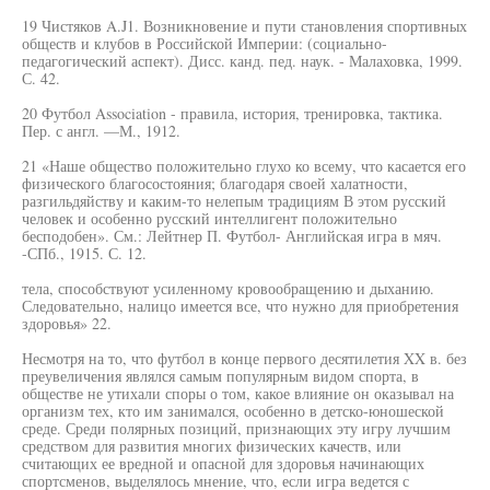
19 Чистяков A.J1. Возникновение и пути становления спортивных
обществ и клубов в Российской Империи: (социально-
педагогический аспект). Дисс. канд. пед. наук. - Малаховка, 1999.
С. 42.
20 Футбол Association - правила, история, тренировка, тактика.
Пер. с англ. —М., 1912.
21 «Наше общество положительно глухо ко всему, что касается его
физического благосостояния; благодаря своей халатности,
разгильдяйству и каким-то нелепым традициям В этом русский
человек и особенно русский интеллигент положительно
бесподобен». См.: Лейтнер П. Футбол- Английская игра в мяч.
-СПб., 1915. С. 12.
тела, способствуют усиленному кровообращению и дыханию.
Следовательно, налицо имеется все, что нужно для приобретения
здоровья» 22.
Несмотря на то, что футбол в конце первого десятилетия XX в. без
преувеличения являлся самым популярным видом спорта, в
обществе не утихали споры о том, какое влияние он оказывал на
организм тех, кто им занимался, особенно в детско-юношеской
среде. Среди полярных позиций, признающих эту игру лучшим
средством для развития многих физических качеств, или
считающих ее вредной и опасной для здоровья начинающих
спортсменов, выделялось мнение, что, если игра ведется с