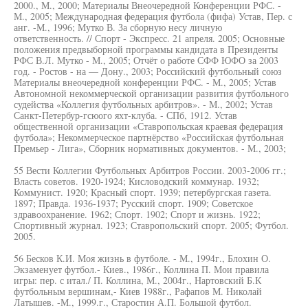
2000., М., 2000; Материалы Внеочередной Конференции РФС. -
М., 2005; Международная федерация футбола (фифа) Устав, Пер. с
анг. -М., 1996; Мутко В. За сборную несу личную
ответственность. // Спорт - Экспресс. 21 апреля. 2005; Основные
положения предвыборной программы кандидата в Президенты
РФС В.Л. Мутко - М., 2005; Отчёт о работе СФФ ЮФО за 2003
год. - Ростов - на — Дону., 2003; Российский футбольный союз
Материалы внеочередной конференции РФС. - М., 2005; Устав
Автономной некоммерческой организации развития футбольного
судейства «Коллегия футбольных арбитров». - М., 2002; Устав
Санкт-Петербур-гсюого яхт-клуба. - СПб, 1912. Устав
общественной организации «Ставропольская краевая федерация
футбола»; Некоммерческое партнёрство «Российская футбольная
Премьер - Лига», Сборник нормативных документов. - М., 2003;
55 Вести Коллегии Футбольных Арбитров России. 2003-2006 гг.;
Власть советов. 1920-1924; Кисловодский коммунар. 1932;
Коммунист. 1920; Красный спорт. 1939; петербургская газета.
1897; Правда. 1936-1937; Русский спорт. 1909; Советское
здравоохранение. 1962; Спорт. 1902; Спорт и жизнь. 1922;
Спортивный журнал. 1923; Ставропольский спорт. 2005; Футбол.
2005.
56 Бесков К.И. Моя жизнь в футболе. - М., 1994г., Блохин О.
Экзаменует футбол.- Киев., 1986г., Коллина П. Мои правила
игры: пер. с итал./ П. Коллина, М., 2004г., Нартовский Б.К
футбольным вершинам,- Киев 1988г., Рафапов М. Николай
Латышев. -М., 1999.г., Старостин А.П. Большой футбол.