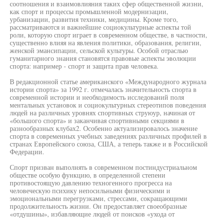
соотношения и взаимовлияния таких сфер общественной жизни,
как спорт и процессы промышленной модернизации,
урбанизации, развития техники, медицины. Кроме того,
рассматриваются и важнейшие социокультурные аспекты той
роли, которую спорт играет в современном обществе, в частности,
существенно влияя на явления политики, образования, религии,
женской эмансипации, сельской культуры. Особой отраслью
гуманитарного знания становятся правовые аспекты эволюции
спорта: например - спорт и защита прав человека.
В редакционной статье американского «Международного журнала
истории спорта» за 1992 г. отмечалась значительность спорта в
современной истории и необходимость исследований поля
ментальных установок и социокультурных стереотипов поведения
людей на различных уровнях спортивных струюур, начиная от
«большого спорта» и заканчивая спортивными секциями в
разнообразных клубах2. Особенно актуализировалось значение
спорта в современных учебных заведениях различных профилей в
странах Европейского союза, США, а теперь также и в Российской
Федерации.
Спорт призван выполнять в современном постиндустриальном
обществе особую функцию, в определенной степени
противостоящую давлению техногенного прогресса на
человеческую психику непосильными физическими и
эмоциональными перегрузками, стрессами, сокращающими
продолжительность жизни. Он предоставляет своеобразные
«отдушины», избавляющие людей от поисков «ухода от