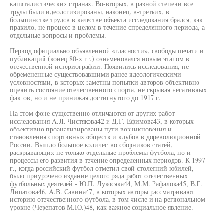
капиталистических странах. Во-вторых, в разной степени все
труды были идеологизированы, наконец, в-третьих, в
большинстве трудов в качестве объекта исследования брался, как
правило, не процесс в целом в течение определенного периода, а
отдельные вопросы и проблемы.
Период официально объявленной «гласности», свободы печати и
публикаций (конец 80-х гг.) ознаменовался новым этапом в
отечественной историографии. Появились исследования, не
обремененные существовавшими ранее идеологическими
условностями, в которых заметны попытки авторов объективно
оценить состояние отечественного спорта, не скрывая негативных
фактов, но и не принижая достигнутого до 1917 г.
На этом фоне существенно отличаются от других работ
исследования A.JI. Чистякова42 и Д.Г. Ефимова43, в которых
объективно проанализированы пути возникновения и
становления спортивных обществ и клубов в дореволюционной
России. Вышло большое количество сборников статей,
раскрывающих не только отдельные проблемы футбола, но и
процессы его развития в течение определенных периодов. К 1997
г., когда российский футбол отметил свой столетний юбилей,
было приурочено издание целого ряда работ отечественных
футбольных деятелей - Ю.П. Лукосяка44, М.М. Рафалова45, В.Г.
Липатова46, A.B. Савина47, в которых авторы рассматривают
историю отечественного футбола, в том числе и на региональном
уровне (Черепатов М.Ю.)48, как важное социальное явление.