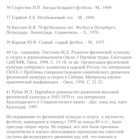
36 Старостин Н.П. Звезды большого футбола.- М., 1969.
37 Горянов Л.Б. Незабываемый гол. - М., 1968.
38 Киселев Н.Я. 70 футбольных лет. Футбол в Петербурге,
Петрограде, Ленинграде. Справочник, - Л., 1970.
39 Коршак Ю.Ф. Старый, старый футбол. - М., 1975.
40 См., например: Лагутина М.Д. Развитие физической культуры
и спорта в дореволюционном Омске // Научные труды. Ежегодник
СибГАФК. Омск, 1998. С. 13-18; ее же. Организация физической
культуры сибирского казачества в царской России (по материалам
ГАОО) // Проблемы совершенствования олимпийского движения,
физической культуры и спорта в Сибири: Материалы научно-
практической конференции. - Омск, 1998. С. 21-22.
41 Рубан М.Л. Партийное руководство развитием массовой
физической культуры в 1945-1970 гг. (на материалах
Краснодарского и Ставропольского краев). -Дис. канд.пед. наук-
Краснодар, 1985.
Исследованиям по физической культуре и спорту, в частности,
футболу, вышедшим в период с 1950 до конца 80-х гг., были
присущи общие черты. Во-первых, все они были призваны
теоретически и научно обосновывать преимущества советской
системы физкультурного движения над той, что имелась в