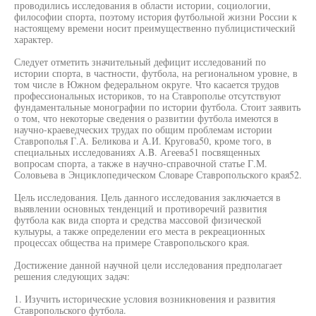
проводились исследования в области истории, социологии,
философии спорта, поэтому история футбольной жизни России к
настоящему времени носит преимущественно публицистический
характер.
Следует отметить значительный дефицит исследований по
истории спорта, в частности, футбола, на региональном уровне, в
том числе в Южном федеральном округе. Что касается трудов
профессиональных историков, то на Ставрополье отсутствуют
фундаментальные монографии по истории футбола. Стоит заявить
о том, что некоторые сведения о развитии футбола имеются в
научно-краеведческих трудах по общим проблемам истории
Ставрополья Г.А. Беликова и А.И. Кругова50, кроме того, в
специальных исследованиях A.B. Агеева51 посвященных
вопросам спорта, а также в научно-справочной статье Г.М.
Соловьева в Энциклопедическом Словаре Ставропольского края52.
Цель исследования. Цель данного исследования заключается в
выявлении основных тенденций и противоречий развития
футбола как вида спорта и средства массовой физической
кулыуры, а также определении его места в рекреационных
процессах общества на примере Ставропольского края.
Достижение данной научной цели исследования предполагает
решения следующих задач:
1. Изучить исторические условия возникновения и развития
Ставропольского футбола.