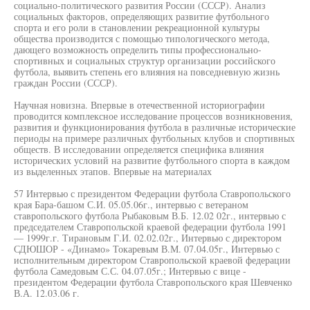
социально-политического развития России (СССР). Анализ
социальных факторов, определяющих развитие футбольного
спорта и его роли в становлении рекреационной культуры
общества производится с помощью типологического метода,
дающего возможность определить типы профессионально-
спортивных и социальных структур организации российского
футбола, выявить степень его влияния на повседневную жизнь
граждан России (СССР).
Научная новизна. Впервые в отечественной историографии
проводится комплексное исследование процессов возникновения,
развития и функционирования футбола в различные исторические
периоды на примере различных футбольных клубов и спортивных
обществ. В исследовании определяется специфика влияния
исторических условий на развитие футбольного спорта в каждом
из выделенных этапов. Впервые на материалах
57 Интервью с президентом Федерации футбола Ставропольского
края Бара-башом С.И. 05.05.06г., интервью с ветераном
ставропольского футбола Рыбаковым В.Б. 12.02 02г., интервью с
председателем Ставропольской краевой федерации футбола 1991
— 1999г.г. Тирановым Г.И. 02.02.02г., Интервью с директором
СДЮШОР - «Динамо» Токаревым В.М. 07.04.05г., Интервью с
исполнительным директором Ставропольской краевой федерации
футбола Самедовым С.С. 04.07.05г.; Интервью с вице -
президентом Федерации футбола Ставропольского края Шевченко
В.А. 12.03.06 г.