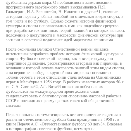
футбольных держав мира. О необходимости заимствования
прогрессивного зарубежного опыта высказывались П.Я.
Гальперин, H.A. Бернштейн, Н. Никитин и другие31, ставшие
авторами первых учебных пособий по отдельным видам спорта, в
том числе и по футболу. Однако сюжеты истории физической
культуры и спорта использовались ими как подсобное средство
при разработке тех или иных теорий, главной из которых являлось
положение о доступности и массовости физической культуры при
засилии в советской педагогике идей марксизма-ленинизма.
После окончания Великой Отечественной войны началась
интенсивная разработка проблем истории физической культуры и
спорта. Футбол в советский период, как и все физкультурно-
спортивное движение, рассматривался авторами как пирамида, в
основании которой лежала массовость занятий этим видом спорта,
а на вершине - победа в крупнейших мировых состязаниях.
Точкой отсчета в этом отношении стала победа на Олимпийских
играх в Мельбурне в 1956 году. В работах известных авторов 50-х
гг. С.А. Савина32, АЛ. Вита33 описания побед наших
футболистов на международной арене должны были
свидетельствовать о благополучии спортивно-массовой работы в
СССР и очевидных преимуществах советской общественной
системы.
Первая попытка систематизировать все исторические сведения о
развитии отечественного футбола была предпринята в 1958 г. в
книге Переля A.C. «Отечественному футболу 60 лет»34. Впервые
в историографии советского футбола, несмотря на