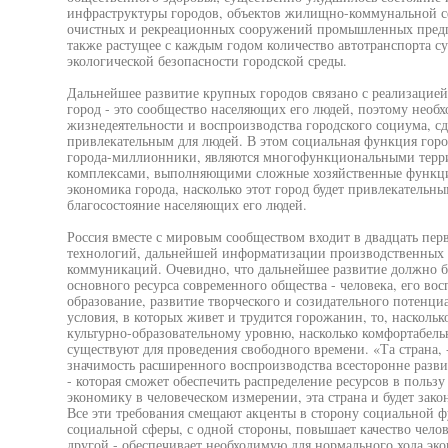
инфраструктуры городов, объектов жилищно-коммунальной с
очистных и рекреационных сооружений промышленных предпр
также растущее с каждым годом количество автотранспорта с
экологической безопасности городской среды.
Дальнейшее развитие крупных городов связано с реализацие
город - это сообщество населяющих его людей, поэтому необ
жизнедеятельности и воспроизводства городского социума, сд
привлекательным для людей. В этом социальная функция город
города-миллионники, являются многофункциональными терр
комплексами, выполняющими сложные хозяйственные функции
экономика города, насколько этот город будет привлекательн
благосостояние населяющих его людей.
Россия вместе с мировым сообществом входит в двадцать перв
технологий, дальнейшей информатизации производственных и
коммуникаций. Очевидно, что дальнейшее развитие должно б
основного ресурса современного общества - человека, его во
образование, развитие творческого и созидательного потенц
условия, в которых живет и трудится горожанин, то, наскольк
культурно-образовательному уровню, насколько комфортабель
существуют для проведения свободного времени. «Та страна, -
значимость расширенного воспроизводства всесторонне разв
- которая сможет обеспечить распределение ресурсов в пользу
экономику в человеческом измерении, эта страна и будет зако
Все эти требования смещают акценты в сторону социальной фу
социальной сферы, с одной стороны, повышает качество челов
другой - обеспечивает необходимую для нормального хода эк