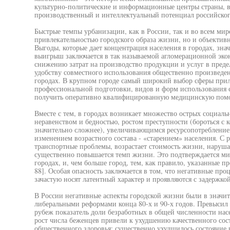
культурно-политические и информационные центры страны, в
производственный и интеллектуальный потенциал российског
Быстрые темпы урбанизации, как в России, так и во всем мир
привлекательностью городского образа жизни, но и объекти
Выгоды, которые дает концентрация населения в городах, зн
выигрыш заключается в так называемой агломерационной эко
снижению затрат на производство продукции и услуг в преде
удобству совместного использования общественно произведе
городах. В крупном городе самый широкий выбор сферы прил
профессиональной подготовки, видов и форм использования 
получить оперативно квалифицированную медицинскую пом
Вместе с тем, в городах возникает множество острых социал
неравенством и бедностью, ростом преступности (бороться с 
значительно сложнее), увеличивающимся ресурсопотреблением
изменением возрастного состава - «старением» населения. С 
транспортные проблемы, возрастает стоимость жизни, нарушае
существенно повышается темп жизни. Это подтверждается м
городах, и, чем больше город, тем, как правило, указанные про
88]. Особая опасность заключается в том, что негативные про
зачастую носят латентный характер и проявляются с задержко
В России негативные аспекты городской жизни были в значи
либеральными реформами конца 80-х и 90-х годов. Превысил
рубеж показатель доли безработных в общей численности нас
рост числа беженцев привели к ухудшению качественного сост
общественного здоровья; существенно ухудшилось состояние