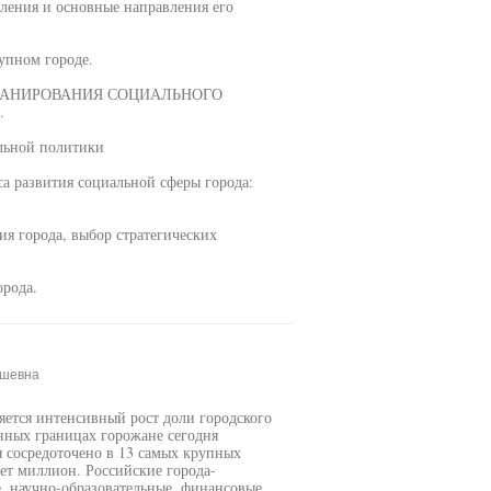
еления и основные направления его
упном городе.
ПЛАНИРОВАНИЯ СОЦИАЛЬНОГО
.
альной политики
са развития социальной сферы города:
ия города, выбор стратегических
орода.
ушевна
яется интенсивный рост доли городского
нных границах горожане сегодня
я сосредоточено в 13 самых крупных
ет миллион. Российские города-
 научно-образовательные, финансовые,