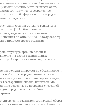
-экономической политики. Очевидно что,
оциальной миссии» местная власть опять
показывает практика, своевременное
ии социальной сферы крупных городов
вных последствий.
ого планирования успешно решались в
ые школы [132], был накоплен
отки доведены до практического
 и внешняя по отношению к этому объекту
ли в процессе своего развития
рой, структура органов власти и
т выполнения своих традиционных
ентарий стратегического социального
вления должны опираться на объективную и
льной сферы городов, иметь в своем
озволяющих не только генерировать идеи,
их всесторонний анализ, качественную
манные решения, не проводя в очередной
одход представляется наиболее
 зрения.
го управления развитием социальной сферы
направлении только начинаются. Немного