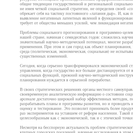
общие тенденции государственной и региональной социально
не имея четкой социальной стратегии, не определив своей «с
обрекает себя на тактику постоянного «латания дыр». И, как 
выявление негативных латентных явлений в функционирован
требует от общества меньших усилий, чем ликвидация негати
Проблемы социального прогнозирования и программно-целев
нашей стране, начиная с семидесятых годов: сложились научн
значительный научно-методический потенциал, многие разраб
применения. При этом и сам город как объект планирования,
среда (политическая, экономическая, социальная) не испытыва
существенных изменений.
Сегодня, когда серьезно трансформировался экономический ст
управления, когда государство все больше дистанцируется о
социальных функций, прежний научно-методический инструм
планирования нуждается в серьезной переработке.
В своих стратегических решениях органы местного самоупра
своевременную аналитическую информацию о состоянии социа
арсенале достаточно широкий набор эффективных методик, п
разрабатывать планы и программы развития, но и проводить 
оценку и тестирование. Это позволит принимать более проду
раз экспериментов на уставшем от реформ населении. Такой п
целесообразным как с экономической, так и с этической точки
Несмотря на бесспорную актуальность проблем стратегическо
крупных городских поселений, научные исследования в этом 