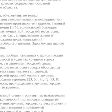
 которых сосредоточен основной
о общества.
е, обусловлены не только
вными экономическими закономерностями.
ачительно превышают ее издержки. Главный
номии [146], возникающей благодаря
лах компактной городской территории,
нных благ, специализации жизни в
ожения труда, направлений
свободного времени. Здесь больше шансов
ощь.
ьных проблем, связанных с экономическим
которой в условиях крупного города
, загрязнением городской среды,
ростом территории городов обостряются
тся связь человека с природой,
ировой практикой жизни в крупных
блемы серьезнее [23, 53 ,71, 72, 73, 83,
цессы, происходящие в крупных городах,
й во времени.
тельной степени усилены так называемыми
 критический (по мировым стандартам)
еления крупных городов; «утечка мозгов» и
ава населения и показателей
 инженерной и транспортной