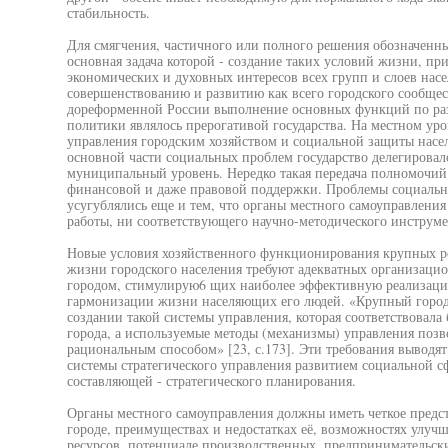
стабильность.
Для смягчения, частичного или полного решения обозначенн
основная задача которой - создание таких условий жизни, при
экономических и духовных интересов всех групп и слоев нас
совершенствованию и развитию как всего городского сообщест
дореформенной России выполнение основных функций по раз
политики являлось прерогативой государства. На местном ур
управления городским хозяйством и социальной защиты насе
основной части социальных проблем государство делегировало
муниципальный уровень. Нередко такая передача полномочий
финансовой и даже правовой поддержки. Проблемы социально
усугублялись еще и тем, что органы местного самоуправлени
работы, ни соответствующего научно-методического инструме
Новые условия хозяйственного функционирования крупных р
жизни городского населения требуют адекватных организацио
городом, стимулирую6 щих наиболее эффективную реализацию
гармонизации жизни населяющих его людей. «Крупный город 
создании такой системы управления, которая соответствовал
города, а используемые методы (механизмы) управления позв
рациональным способом» [23, с.173]. Эти требования выводя
системы стратегического управления развитием социальной с
составляющей - стратегического планирования.
Органы местного самоуправления должны иметь четкое предст
городе, преимуществах и недостатках её, возможностях улучш
ресурсов, потенциале производственных, предпринимательски