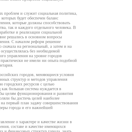
ых проблем и служит социальная политика,
 которых будет обеспечен баланс
еления, которые должны способствовать
ва, так и каждого отдельного человека. В
работке и реализации социальной
овне решались в основном вопросы
ления. С началом реформ решение
 сначала на региональный, а затем и на
 осуществлялась без необходимой
го управления на уровне городов
я практически не имели ни опыта подобной
нтария.
оссийских городов, меняющиеся условия
нных структур и методов управления
 городских ресурсов с целью
как большая система нуждается в
а бы целям функционирования и развития
оляли бы достичь целей наиболее
т на первый план задачу совершенствования
феры города и его важнейшей
авление о характере и качестве жизни в
ения, составе и качестве имеющихся
х и финансовых структур города, знать