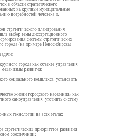
ток в области стратегического
рованных на крупные муниципальные
анию потребностей человека и,
сов стратегического планирования
лила выбор темы диссертационного
 формирования системы стратегических
о города (на примере Новосибирска).
задачи:
крупного города как объекте управления,
е механизмы развития;
кого социального комплекса, установить
ачество жизни городского населения» как
тного самоуправления, уточнить систему
онных технологий на всех этапах
а стратегических приоритетов развития
сном обеспечении;