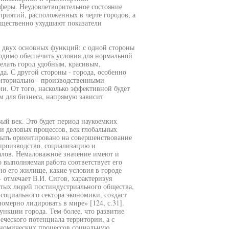
феры. Неудовлетворительное состояние
иятий, расположенных в черте городов, а
ущественно ухудшают показатели
й двух основных функций: с одной стороны
ходимо обеспечить условия для нормальной
елать город удобным, красивым,
а. С другой стороны - города, особенно
иториально - производственными
. От того, насколько эффективной будет
ым для бизнеса, напрямую зависит
ый век. Это будет период наукоемких
 деловых процессов, век глобальных
ыть ориентировано на совершенствование
спроизводство, социализацию и
иалов. Немаловажное значение имеют и
о выполняемая работа соответствует его
но его жилище, какие условия в городе
 отмечает В.И. Сигов, характеризуя
итых людей постиндустриального общества,
 социального сектора экономики, создаст
номерно лидировать в мире» [124, с.31].
нкции города. Тем более, что развитие
еческого потенциала территории, а с
ономических процессов социальную