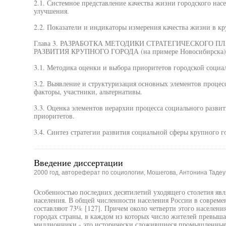
2.1. Системное представление качества жизни городского нас
улучшения.
2.2. Показатели и индикаторы измерения качества жизни в кр
Глава 3. РАЗРАБОТКА МЕТОДИКИ СТРАТЕГИЧЕСКОГО 
РАЗВИТИЯ КРУПНОГО ГОРОДА (на примере Новосибирска)
3.1. Методика оценки и выбора приоритетов городской соци
3.2. Выявление и структуризация основных элементов процес
факторы, участники, альтернативы.
3.3. Оценка элементов иерархии процесса социального развит
приоритетов.
3.4. Синтез стратегии развития социальной сферы крупного г
Введение диссертации
2000 год, автореферат по социологии, Мошегова, Антонина Таде
Особенностью последних десятилетий уходящего столетия явл
населения. В общей численности населения России в совреме
составляют 73% [127]. Причем около четверти этого населени
городах страны, в каждом из которых число жителей превыша
миллионники - это исторически сложившиеся промышленные,