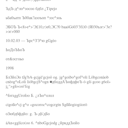
ЪдЪ-д^ло^зосоо бдбл ¿Tipejo
ьбабъатп Ъ00ак?азоъоп ^эзс^эоь
ЭБОЪ Ъ<8>е*>'Э£10,г)е0,ЭС?0 baaóGó03'3fí)0 (Я030ъэг>'3е?
>эг>0б0
10.02.03 — Ърс^З'З^ю gGgèo
ЬоДоЪЬоЪ
от&осгоьо
1998
БлЗйоЭо tJg'bA-gcjgè'gcjoô og. jg^goibo^gof^oli Lôbgconàob
cnèog^oLoli lióbgcjS^ogn ■дбоддА'Ьофдфо'Ь ó-glí-gcoo g6ol»
j¿°>gfo<oó'feg
^forxggUrofoo Б. ¿лЪо^олол
cigoßo^cj-g^o «gocoroc^cogcrgtn Sgßßogiogiiorö
оЗюбдбфдйо: g. Ъ-дЬ'дБо
áAn<gglíco(oo 6. ^nboGgcjodg ¿йркддЪойо