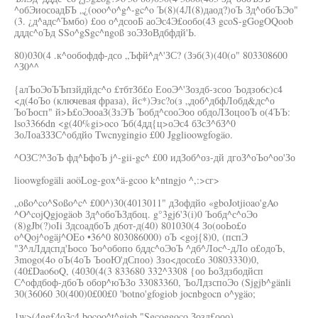
^обЭиосоадБЪ „¿(ooo^o^g^-gc^o Ъ(8)(4Л(8)даод?)оЪ Зд^обоЪЭо"
(3. ¿д^адс^Ъмбо) £оо о^дсооБ аоЭс4Э£ообо(43 gcoS-gGogOQoob
дддс^оЪд SSo^gSgc^ngoß зоЭЗоВдбфдй'Ь.
80)030(4 .к^ообофдф-дсо „Ъфй^д^'ЗС? (Зэб(3)(40(о" 803308600
^З0^^
{алЪоЭоЪЪпзйдйдс^о £тбтЗб£о ЕооЭ^'Зоздб-зсоо Ъодзо6с)с4
<д(4оЪо (ключевая фраза), йс*)Эзс?о(з „доб^дбфЛобд&дс^о
ЪоЪосп" й>Ь£оЭооаЗ(ЗзЭЪ Ъобд^сооЭоо обдоЛЗоцооЪ о(4ЪЪ:
lso3366dn <g(40%gi>oco Ъб(4дд{ц>оЭс4 бЗсЗ^бЗ^0
ЗоЛоаЗЗЗС^обдйо Twcnygingio £00 Jgglioowgfogäo.
^ОЗС?^ЗоЪ фд^ЬфоЪ j^-gii-gc^ £00 идЗоб^оз-дй дгоЗ^оЪо^оо'Зо
lioowgfogäli aoöLog-gox^ä-gcoo k^ntngjo ^,:>сг>
„oßo^co^Soßo^c^ £00^)30(4013011" дЗофдйо «gboJotjioao'gAo
^O^cojQgjogäob Зд^обоЪЗдбоц. g°3gj6'3(i)0 Ъобд^с^оЭо
(8)gJb(?)oIi ЗдсоадбоЪ д6от-д(40) 801030(4 Зо(ооЬо£о
o^Qoj^ogäj^OEo •36^0 803086000) оЪ <goj{8)0, (пспЭ
"З^лЛддспд'Ьосо Ъо^обопо бддс^оЭоЪ ^дб^Лос^-дЛо о£одоЪ,
3mogo(4o оЪ(4оЪ ЪооЮ'дСпоо) Ззо<досо£о 30803330)0,
(40£Dao6oQ, (4030(4(3 833680 332^3308 {оо ЬоЗдзбодйсп
С^офдбоф-дбоЪ обор^юЪЗо 33083360, ЪоЛдзспоЭо (Sjgjb^gänli
30(36060 30(400)0£00£0 'botno'gfogiob jocnbgocn o^ygäo;
1w>(4gg£4o3c4 bocoo^t^giob "Sgcoggoco Зозд£ооо)