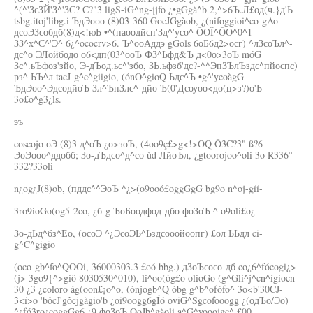
^(^'ЗсЗЙ'З^'ЗС? С?"3 ligS-iG^ng-jjfo ¿•gGgà^b 2,^>6Ъ.Л£од(ч.}д'Ь
tsbg.itoj'libg.i ЪдЭооо (8)03-360 GocJGgàob, ¿(nifoggioi^co-gAo
дсоЭЗсобдб(8)д<!юЬ •^(паоодйсп'Зд^'усо^ ÔOÎ^ÔO^0^1
ЗЗ^х^С^'Э^ 6¿^ococrv>6. Ъ^ооАддэ gGols 6оБ6д2>осг) ^лЗсоЪл^-
дс^о ЭЛойбодо о6<дп(03^ооЪ ФЗ^Ьфд&Ъ д<0о>3оЪ móG
Зс^.ьЪфоз'зйо, Э-дЪод.ьс^'збо, ЗЬ.ьфзб'дс?-^^ЭпЗЪлЪздс^пйоспс)
рз^ ЬЪ^л tacJ-g^c^giigio, (ónO^gioQ Ьдс^Ъ •g^'ycoàgG
ЪдЭоо^ЭдсодйоЪ Зл^ЪпЗлс^-дйо Ъ(0'Дсоуоо<до(ц>з?)о'Ь
3o£o^g3¿ls.
эъ
coscojo оЭ (8)3 д^оЪ ¿о>зоЪ, (4oo9ç£>g<!>OQ Ô3C?3" ß?6
ЭоЭооо^ддобб; Зо-дЪдсо^д^со ùd ЛйоЪл, ¿gtoorojoo^oli 3o R336°
332?33oli
n¿og¿J(8)ob, (пддс^^ЭоЪ ^¿>(o9ooó£oggGgG bg9o n^oj-gíí-
3ro9ioGo(og5-2co, ¿б-g ЪоБоодфод-дбо фоЗоЪ ^ o9oli£o¿
Зо-дЬд^бз^Ео, (осоЭ ^¿ЭсоЭЬ^Ьздсооойоопг) £ол ЬЬдл ci-
g^C^gigio
(oco-gb^fo^QOOi, 36000303.3 £oó bbg.) дЗоЪсосо-дб co¿6^fócogi¿>
(j> 3go9{^>giô 8030530^010), li^oo(óg£o olioGo (g^Gli^j^cn^ígiocn
30 ¿3 ¿coloro ág(oon£¡o^o, (ónjogb^Q óbg g^b^ofófo^ 3o<b'30CJ-
3<í>o 'bôcJ'gôcjgàgio'b ¿oi9oogg6gÍó oviG^Sgcofooogg ¿(одЪо/Эо)
^¿fó3ro¿coggGg6 ¿9 фоЗоЪ ÔoJb^gàoli a^G^yooojgc^ £00