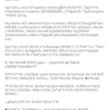
Здо^гЛсл, (осоЭ Ъ^здобЗсо Ъо(8)уздЙоЪ 60363^03 "ЭдоЗ^з^б
а^6доЪо£ооа) (ооао(о(з (ИСХОДНЫЙ) ¿З^ЬфдЛоЪ "ЭдЗ(ззсодсоо;
-3036(0 Эд^оц,
отд Ъоото-зйЪ аббзоЪос^одсп (осоао(о(з Ъй-дс^о^л'ЬоддбЪб $оо
бзЯ^фЪ (<ооЪспдоЪл(з б6Ъдйсо2>Ъ 333^6 Ъл^-дЗздспо), Зос)о6,
¿•3636(0030», Ъботб-зЛо £06 БдЪбйбЗоЪб£о (8)дЗЪ(8)0
¿б(4б£ооаЗо(8)-з(40£о о^бдйобб д6о)3б6доо0пбб {об^бзЭобдб-
зсоо.
бдзс^Зо'ъ бэ^ь^ъ R33G а^зоЪосолзш (00306(3 <3"3^d0°'3<i,"^Öoc?
o^öo<3'(D(i> ЬоЪфдЗлЪ, 6083^00(3 ЗбЪо2>6озо joS^o^Qogàob
303-36036(30-36 з^боб^оЗоз^з^з^Ъ зЗо6Во£4з?>б.
II. бб<36оЭоЬ 830(03 gago - ..бдзруЭоЪ фд^Ьфо'Ь
дАфббр^обдзоЬфо^б".
Ъ^б^зз^^Зп ¿)3jb(8jnlí <д1ю^о£оозо-з6о, Ьо^оо^оозо-збо (об ЫЗ3.
бЬ^з^осп бббкооЪ'Ь 3a)3oí>¿. ЪзЗп^ЗзсозЬб богдсоо, ■д^йззфо
Э^)£оЭозЭо^Эзсоо 'glioJnc^ojo'jjíoo á6o(3glio6. ЗоЗббагзс^оЬоЪ
Зз11б<!>бЭоЪб(о Ъббзз^обЭо ¿Зз^зй^Ъ 8336 36630150246301
60306(3
„cgbojroc,030-3(0 ЪзЭсо^Эз£оз^л"Ь".
■X?3nK?n "ЗзЪбЗВбззол, 6оЗ зпЗ-з6оз0^со(ооЪ (R336IÍ