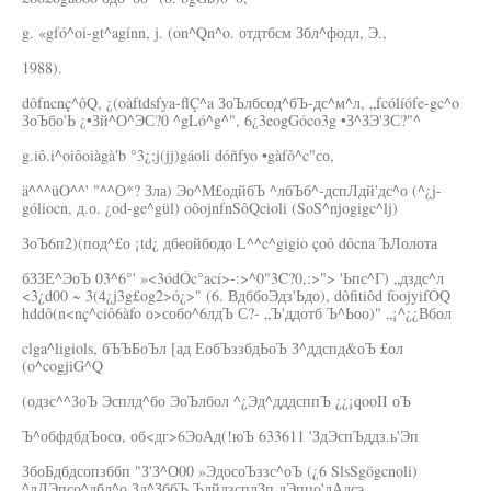
g. «gfó^oi-gt^agínn, j. (on^Qn^o. отдтбсм Збл^фодл, Э.,
1988).
dôfncnç^ôQ, ¿(oàftdsfya-flÇ^a ЗоЪлбсод^бЪ-дс^м^л, „fcólíófe-gc^o
ЗоЪбо'Ь ¿•Зй^О^ЭС?0 ^gLó^g^", 6¿3eogGóco3g •З^ЗЭ'ЗС?"^
g.iô.i^oiôoiàgà'b °3¿;j(jj)gáoli dóñfyo •gàfô^c"со,
ä^^^üO^^' "^^О*? Зла) Эо^М£одйбЪ ^лбЪб^-дспЛдй'дс^о (^¿j-
góliocn, д.о. ¿od-ge^gül) oôojnfnSôQcioli (SoS^njogigc^lj)
ЗоЪ6п2)(под^£о ¡td¿ дбеойбодо L^^c^gigio çoô dôcna ЪЛолота
бЗЗЕ^ЭоЪ 03^6°' »<3ódÓc°ací>-:>^0"3C?0,:>"> 'Ьпс^Г) „дздс^л
<3¿d00 ~ 3(4¿j3g£og2>ó¿>" (6. ВдббоЭдз'Ьдо), dôfitiôd foojyifÓQ
hddô(n<nç^ciô6àfo о>собо^6лдЪ С?- „Ъ'ддотб Ъ^Ьоо)" „¡^¿¿Вбол
clga^ligiols, бЪЪБоЪл [ад ЕобЪззбдЬоЪ З^ддспд&оЪ £ол
(o^cogjiG^Q
(одзс^^ЗоЪ Эсплд^бо ЭоЪлбол ^¿Эд^дддсппЪ ¿¿¡qooII оЪ
Ъ^обфдбдЪосо, об<дг>6ЭоАд(!юЪ 633611 'ЗдЭспЪддз.ь'Эп
ЗбоБдбдсопзббп "З'З^О00 »ЭдосоЪззс^оЪ (¿6 SlsSgögcnoli)
^лЛЭпсо^дбл^о Зд^ЗббЪ ЪлйдзсплЗп дЭпцо'дАлсэ