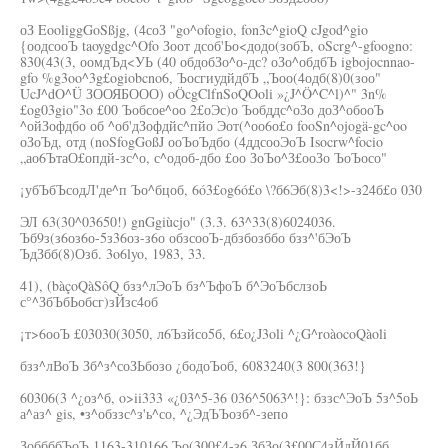
оЗ EooliggGoSßjg, (4соЗ "go^ofogio, fon3c^gioQ cJgod^gio
{оодсооЪ taoygdgc^Ofo Зоот дсоб'Ьо<додо(зобЪ, oScrg^-gfoogno:
830(43(3, оомдЪд<УЬ (40 обдобЗо^о-дс? оЗо^обдбЪ igbojocnnao-
gfo %g3oo^3g£ogiobcno6, ЪосгиудйдбЪ „Ъоо(4одб(8)0(зоо"
UcJ^dO^Ü ЗООЯБООО) oÖcgClfnSoQOoli »¿J^Ö^C^l)^" 3n%
£og03gio"3o £00 Ъобсое^оо 2£оЭс)о Ъобддс^оЗо доЗ^обооЪ
^ойЗофдбо об ^об'дЗофдйс^пйо Эот(^оо6о£о fooSn^ojogä-gc^oo
оЗоЪд, отд (noSfogGoßJ ооЪоЪдбо (4ддсооЭоЪ Isocrw^focio
„ао6ЪтаО£опдй-зс^о, с^одоб-дбо £оо ЗоЪо^З£ооЗо ЪоЪосо"
¡убЪбЪсодЛ'де^п Ъо^бцоб, 6ó3£og6ó£o \?б6Эб(8)3<!>-з24б£о 030
ЭЛ 63(30^03650!) gnGgiùcjo" (3.3. 63^33(8)6024036.
Ъб9з(з6оз6о-5з36оз-з6о обзсооЪ-дбзбозббо бзз^'бЭоЪ
ЪдЗбб(8)Озб. 3o6lyo, 1983, 33.
41), (bàçoQàSôQ бзз^лЭоЪ бз^ЪфоЪ б^ЭоЪбслзоЬ
с°^ЗбЪбЬобсг)зЙзс4об
¡т>6ооЪ £03030(3050, л6Ъзйсо5б, 6£o¿J3oli ^¿G^roàocoQàoli
бзз^лВоЪ Зб^з^соЗЬбозо ¿бодоЪоб, 6083240(3 800(363!}
60306(3 ^¿оз^б, o>ii333 «¿03^5-36 036^5063^!}: бззс^ЭоЪ 5з^5оЬ
а^аз^ gis, •з^обззс^з'ь^со, ^¿ЭдЪЪозб^-зепо
ЗоббббЪоЪ 1163-310166 Ъо(300£4-з6 ЗбЗо(3£00С4зЙдЙ01бб