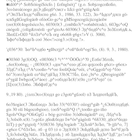
■idô0^)^ SobSóíogíSócfo.} £ofnglsó(j" (g.o. Sobjcogcoßofio,
3o>lsroà(oogo доЭ-дБодб^смсг« liJcí-gói^giíigAoli
з^ЭпЗЪлЪздс^оЙоспо g6ó. 3., 1986, 33. 122), Зо-^Ьдсо^длсо gö-
scnSgßGogfogäob ofóoGo-gc^o gMSogocogiîcjicogàolw
(oo(8)0(4ogolsóco3o, 6030(0(3 „(onbßo3(^>o6nbö(odc), 60Эgc^oQ
cnógoli ¿(olig&roéoli -go^gioAs 60306(3 Эд^бодб^с^о ЗоЗ£оз6д&.ь,
ЗЬо££>О£0 ^йлЗл^о^оЪ org o6ó68-g6g<!>V (i. 3060,
Ъфо^оЪфодоЪ coó 36o<!>cog3.>(8)og.!>.
'ç036*30: Ъо^Ь^одбо •gßbcrjji^ c^oß^ßoli^ogi'So, (8). 9, 3., 1980).
■30360 3g(8)OQ, <00306(3 ^(^"^"ÖOÖc)^?0 ¿Еобо'ЗблзЬ,
,,6o(8)o6og¿ - ¿0030(0(3 «дос^ос^озо-дСоо qojcooIs g6cr>-g6ox>
ЗЗдС^лЪд (^A^cooßo-^r^oo fooliQoàc^oôi, c^oGggoli^oj-^fóo
6ó"3(oro3gáoli оз^йц^дйЪд 33b3C?3Ío, £oó ¿bi^o „Qbrogiogiôb"
o^ygäl IwbgcoÇo^àoo) „р^>обздоЪ(8)'з(0о ¿(o^S^ojó" (о.
[Ц)со(3)Зл6о. ЭЬбфзб'дс^о
9.,19 80). ¿(олзЭо>(8)одл go c3goti^g£ool) оЗ ЪлдпотЬдйЪ,
6o3$ogào(3 ЭЬо£оод> ЗоЪо 33(^0330!) oíiogj^gáb ^¿6Эо0(оздбд6.
gis 30 olí bùgocobgioo), (ooS^ogili^Q (^¿tooßo-gjo-ifio
Sgols^Oigc^OfoGgG » bóg-gcrvifoo 3(ôd6oàgàoll^ co¿ Лбд^оЪ
3¿3olsób.s(8).!>gó£o дбо&бодо Iw^ôs^gàgèoli ^68330; дбсо^бодо
liiTj-j-pc^gigiolj ^3(08336 3j6g3ogàob "ЭдЪлй^ЗоЪо, "b-jjli^o, 7]
<g6co С^бЗлЪо, лб -g 03 (ó о Эд(8)0(3 ЭоЬдбЬдй-дспо Ъо^б'доЪ
3¿fo3olsóQg3ú£o, ЗЪЗдбдсоЬ,} лб ЗдооЬддсоЪд ЪдЗо^ЗдЕ°д<!>оЪ
3obßog6ob ЗоЪбосп, ЗоЪ ilsócogjoggijQo^jo, £oó libg." (о.