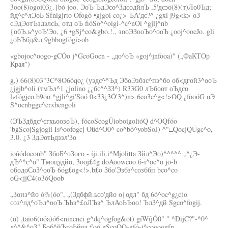
3oo(8)ogoí03¿.}bó joo. ЭоЪ ЪдЭсо^ЗдсодйлЪ ,5'дсэо(8)(т)Ло0Ъд;
йд^с^лЭоЬ Sfnigjrto Ofogó •gjgoi co¿> ЪА'дс?^ ¿gxi j9g<k> оЗ
сЭдЭотЪздзлсЬ, отд оЪ fióSo^^oigi-^c^nOi ^gjlj^nb
{обЪ.ь^уоЪ'Эо, ¿6 •gSj^co&gbo.!., зооЭЗооЪо^ооЪ ¿ooj^oocJo. gli
¿оЬЪбд&л 9gbbogfógí>ob
«gbojoc^oogo-gCÓo j^GcoGocn - „до^оЪ «goj^jnfooa)" („ФаКТОр
Края")
g,) 66(8)03"3C^8O6óqo¿ (уздс^^Ъд ЭбоЭзбзс^пз^бо об<дгой3^ооЪ
¿jgjb^oli (тмЪл^1 ¿jolino ¿¿бс^^ЗЗ^) R33G0 лЪбоот оЪдсо
l«fógjco.b9oo ^gjli^gi'Soó 0<33¿3Ó'3^)n> 6co3c^g<!>OQ ¿fooóG оЭ
S^ocnbggc^crxbcngoli
(ЭЪЗдбдс^сгхьоозоЪ), fócoScogÜioboigoltóQ d^OQfóo
'bgScojSgjogii Is^oofogcj Óüd^Ó0^ co^bó^yobSoJ) ^"□QocjQÜgc^o,
3.0. ¿3 ЗдЭотЬдззл'Зо
ioñódoconb" ЗбоБ^оЗосо - íji.ili.i^Mjolitta Зйл^Эо)^^^^^ „^¿Э-
дЪ^^с^о" Тмоцудйо, 3ooj£4g doAoowcoo б-i^oc^o jo-b
ободоСоЗ^ооЪ 6óg£og<!>.b£o Збо'Эзбз^созббп bco^co
oG<jjC4(o3óQoob
„Зоиз^йо ó%(óo", „(Здбфй.ьсо'дйо о{одл" бд 6ó^oc^g¿c)o
соз^лд^оЪл^ооЪ ЪЬз^£оЛЪз^ ЪлАоЬЪоо! ЪлЗ^дй Sgco^fogij.
(о) ,taio6(oóa)ó6<nincnci g^dq^ogfog&ot) gíWíjÓ0" " ^DijC?"-^0^
д^^&^оЗ" Боб^йЪгоЬйоз £oó gScoQO-gfó-j^cogoggfn