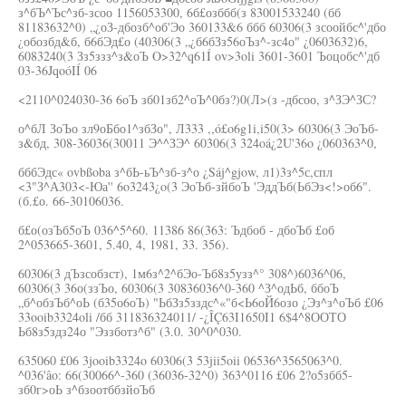
з^бЪ^Ъс^зб-зсоо 1156053300, 6б£озббб(з 83001533240 (бб
81183632^0) „¿оЗ-дбозб^об'Эо 360133&6 ббб 60306(3 зсоойбс^'дбо
¿обозбд&б, б6бЭд£о (40306(3 „¿б6бЗз56оЪз^-зс4о" ¿0603632)6,
6083240(3 Зз5ззз^з&оЪ O>32^q61Í ov>3oli 3601-3601 Ъоцобс^'дб
03-36JqoóIÍ 06
<2110^024030-36 6оЪ зб01зб2^оЪ^0бз?)0(Л>(з -дбсоо, з^ЗЭ^ЗС?
о^бЛ ЗоЪо зл9оБбо1^збЗо", Л333 ,,ó£o6g1i,i50(3> 60306(3 ЭоЪб-
з&бд, 308-36036(30011 Э^^ЗЭ^ 60306(3 324oá¿2U'36o ¿060363^0,
бббЭдс« ovbßoba з^бЬ-ьЪ^зб-з^о ¿Sáj^gjow, л1)3з^5с,спл
<3"З^А303<-Юа'' 6o3243¿o(3 ЭоЪб-зйбоЪ 'ЭддЪб(ЬбЭз<!>об6".
(б.£о. 66-30106036.
б£о(озЪб5оЪ 036^5^60. 11386 86(363: Ъдбоб - дбоЪб £об
2^053665-3601, 5.40, 4, 1981, 33. 356).
60306(3 дЪзсобзст), 1м6з^2^бЭо-Ъб8з5узз^° 308^)6036^06,
60306(3 36о(ззЪо, 60306(3 30836036^0-360 ^З^одЬб, ббоЪ
„б^обзЪб^оЬ (б35о6оЪ) "ЬбЗз5зздс^«"б<Ь6оЙ6озо ¿Эз^з^оЪб £06
33ooib3324oli /бб 311836324011/ -¿ÎÇ63I1650I1 6$4^8ООТО
Ьб8з5здз24о "Эззботз^б" (3.0. 30^0^030.
635060 £06 3jooib3324o 60306(3 53jii5oii 06536^3565063^0.
^036'âo: 66(30066^-360 (36036-32^0) 363^0116 £06 2?о5збб5-
зб0г>оЬ з^бзоотббзйоЪб