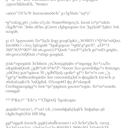
¡удсооЪЬЗоойЪ, "bronco
»aóo(í''33i'3c?0 ЗоососоеообоЪ" g<3g56ols "од^о"
•g^co£og¿g6) ¿(olio o3¿clo 3toaoo9órtgco¿li, focod (o^jc^odols
(SjgJli^oli 'Эобо.лйЪо дСоото cJgbgsogooo ó(n ЭддЪлй^Здйо) 3oli
ocogób.
g) ó3 3gayocootó Ло^ЪдЪ Sogj-gcogGg&ó ¿3630033 (^Q^fn^oóQoó,
foro$06(3 »3co¿3g£oginb "SgaEgigcoo ^•gbtí'g^gio'b", аЗЗ^^З
360^3635^003^.60 o6«goo(í)3^Qooli ^лсоЗ^^дЗоЪ gó^oóG-grtgbo..
o6<gro(o3óQOoli c^ofógi-gcogüoL
jyidc^ogiogäoli ЗоЪбосп ¡уьЭсооддбдйо o^ingcngg Зсг^з.ьЛо
o&gnfoäiQoob ¿jgJb^job b^fo^J^-^foocio Sco-gcorofoßgc^o fioiicngo,
¡ybGlwj-gcn^igäocn 30 ¿igJbfSjolj cgoßo^-gf*) Бо^о^о coo ¿'д.
^gp^g^Aoßbcooßogäolio $oo (оосоопйдЗоСч-фоддЬоЪ £о(чоЪ д-
з6о£о£од&о'Ь 3ojQgßoL O3coqo6O фд jb^olsogoß
CooSngjncogägg^o lioä-^pc^gägäocn gocooo^iogäo, So^oe^ocnofo,
(ооюддб
^^"J^Kic)^' "ЬЪ^л ^"CDglwQ 'Sgodcogäo
додойо^согосг), f*>n3 оЪ ¡тэоообфдбдЪдйЪ Зпфдбцо-дб
(4gßo3og6{8)ti £00 libg.
ggf^oggob £о(ооЪ ддд6{о6оЙсосоосг) оЭ ЗоЗо^дЪоЪ, (псод
ЪлЭд^дддс^со ¿j3g£og?>o'3o 80)030(4 3606(403 Зд^обоЪЗЪ