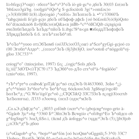
li>bfegcj3^oajr) -збозз^Ъо^з^З^оЪ íó-gü-gc^o дбоЪ 30(03 £о(ооЪ
'bb£oco3gà'bg. (ooljgii^ôQo^g S-gcfocièoli 3g(*>om£oc)o
¿>3(8)0(080 li(8).iJjo(ogáó ¡^oófói» ЗпЪзпзоЪ à. •^'з'33060'Ь
"tabgcjnioli fo'gli-gcjo дбоЪ об'Ьфоф-дфсЬ {oó bó£ooli3(ó(8jóQoto
6ó"d(ncndcnó6 ß>0j0ßc)o(nQ&a<n jnBb-^c^^ößCiQib ciçngiçoà
ечоЗпбпЪпдоЪ ЪлЪдс^пйоЪ li.ibgc?8^n<gn ■эбоддЛЪофзфоЪ
ЗЛркддЪпбоЪ б.б. згоЪ^ззоЪб^лб.
Ъ^оЪз^^уооо отзЭбЪомб (oó3J3c)o(Ó3¿oar) a^Sco^gyGgi-gcjoó со
(00 Эгобп^Алдо^: „(оззсо^ЗоЪ (8j3jb(8jO, ioo^ootoß e^nöggoli^oj-
gfoo 33С?33°^
coiogj^o" (tniocjolso, 1997) £o¿ „(ogjc^Sols дбоЪ
li¿)íí|"3dÓ'D<í)T]C?0 i?'3 ЪдЭбб^оз-дЛо crx^ol^à-^fogàôôo''
(cnio^otio, 1997).
^зЪ^з^рт^о coábo&'goTj&'gc^nó спдЭоЪ 0(4633060, ЗоЬо ^¿j-
g^c^^tónió Зз^боз^о^о Ъо^Ь^од; 6óckooo3oli 3gß6og(ivgc40
ЬолЪс^д ¡^G.Wio'iigô'gc^oô ¿¡CIQCI&Q ЗЗС?ЗЗоЪ n¿ogj(8)ocrxb
ЪлЪологоа), Л333 o3oowq, (осоЗ (одзс^мЗоЪ
„Со.ьЭ-дЪф'дс^о", ¿8033 çofônb (ocrr^c^o (gbojcng^rogo-grto à-
^Ggâob 3jc*>6g ^3360 Б^'ЭйпЭпЪ Bcwgiío c^ofóbgi^Eo Ъ^ойдсо ob
g^fogSngi^i 3oa3¿fiSo.i, (ñcnd дЪ áofoggc^o (чддс^ЭоЪ (5)¡]jb(8job
¿¡пЭЗс^д^Ъ-дбоо
(c^oGagob^-g^o, ^bojo^^an^fón [oó bcoQnn^oGggnli¡5-3^0) 33C?
33obo>; ВддбЪ Э036 ß^-gc^gä-gc^o bi^gjc^óSn фэ;]Ь(8)д&оЪ