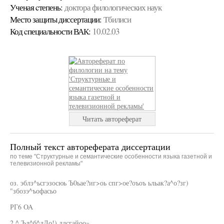
Ученая cтепень:
доктора филологических наук
Место защиты диссертации:
Тбилиси
Код cпециальности ВАК:
10.02.03
Читать автореферат
Полный текст автореферата диссертации
по теме "Структурные и семантические особенности языка газетной и
телевизионной рекламы"
оз. эблз^ьсгэзосюь Ъ0ьае?иг>оь спг>ое?оъоъ ьльак?а^о?зг)
"збозэ^ъофасьо
РГ6 OA
2 ^ Ъд^б^дЛо!) ддсгайоо»