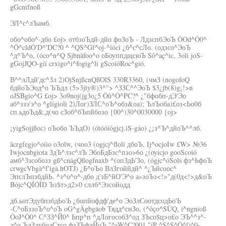
gGcnifnoß
ЭЛ^с^лЪамб.
обо^обо^-дбо £oj> отбзоЪдй-дйо фоЗоЪ - ЛдзспбЭоЪ ÔOd^Ô0^
^Ô^cldÔ'D^'DC?0 ^ ^QS^Gf^oj-^íóci ¿б^с^сЛо. (одзсо^ЭоЪ
^д^Ъ^о, (óco^n^Q Sjbnàfoo^o оБоуппдщсюЪ Sô^aç^ic, 3oli joS-
gGojJQO-gíí crxigo^i^fogig^li gScoíóRoc^gió.
В^^лЛдй'дс^Зл 2)OjSnjßcnQßOlS 330R3360, (чмЗ (nogofoQ
бдйоЪЭод^о ЪЪдл (5>3jty®)3^°> ^ЗЗС^^ЭоЪ $3¿jb(8)g¡!>n
oJSBgio^G £oj> 3o9noj(jg3o¿5 Ôû^Ô^PC?^ ¿"бфобп-дЭ'Эо
аб^ззэ'э^о ^glígioli 2)Лог)ЗЛС^оЪ^обз&оа); ЪлЪоба)£оз<Ьо0б
сп.ьдоЪд&,д(чо сЗоб^бЪпйбозо {00^)30^0030000 {oj>
¡yigSojjßoc) оЪобо ЪЪдО) (ótóóíógjcj.iS-gáo) ¿¡з^Ъ^дйоЪ^^лб.
âcrgfegjo^oiio o3olw, (чоо3 (ogjcj^floli дбоЪ, Ij^ocjoIw £W> №36
Iwjocnbgiota ЗдЪ^лзс^лЪ ЭбоБдБзс^пзо>6о ¿(oyicjo gooScoió
амб^Ззсобозз gß^cnägQßogfnaxb ^(опЗдЬ'Зо, (ógjc^óSols фз^ЬфоЪ
crwgcVbgà^f'igà.hOTJ) ¿Б^оЪо ВлЗгоййдй^ ^¿Ъйсоос^
ЭпслЪпзбдйЬ. ^з^о^о^-дбо д'зБ^йО'Э^о а»зоЪз<!>"д(0д<!>д&оЪ
Bójc^QÍÓÍD Ъз$т>д2>0 сллб^Эзсойодд
дб.ьотЭдубпзбдЬо'Ь ¿бопйофдф'де^о ЭоЗлСоотдсодЬо'Ь
-С^оБззоЪ^о^оЪ oG^gÄgbgäob Тядд^снЗо, (^ôço^SÙQ, i^ngnioß
ÔoJ^Ô0^ С^ЗЗ^Й0^ Ьпр^п ^дЛогособЗ^од ЗЪсо$ц>о£о ЭЪ^^з^-
д^о ЪлЗдубодСтсо фзЗЪфдЙоЪ "^sW^C?001 "íP ^S^S^Ô^l)^0-