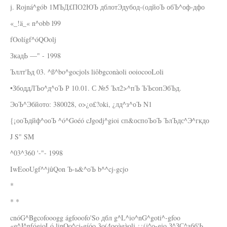
j. Rojná^gób 1МЪД£ПО2ЮЪ дблотЭдубод-(одйоЪ обЪ^оф-дфо
«_!ä_« n^obb l99
fOolígf^óQOolj
ЗкадЬ —" - 1998
Ъллт'Ьд 03. ^ß^bo^gocjols liôbgconàoli ooiocooLoli
•ЗбоддЛЪо^д^оЪ Р 10.01. С №5 Ъл2>^пЪ ЪЪсопЭбЪд.
ЭоЪ^Эбйото: 380028, o>¿o£?oki, ¿лд^з^оЪ N1
{¡ооЪдйф^ооЪ ^ó^Goéó cJgodj^gioi сп&оспоЪоЪ ЪлЪдс^Э^гкдо
J S" SM
^03^360 '-"- 1998
IwEooUgf^^jûQon Ъ-ь&^оЪ b^^cj-gcjo
*
* *
cnóG^Bgcofooogg ágfooofo'So дбл g^L^io^nG^goti^-gfoo
«g^J^nfógioLó linQo^cj-gíóo 3o(4ooàgàoli ¿¿(j^o-gio З^ЗС^збб'Ь