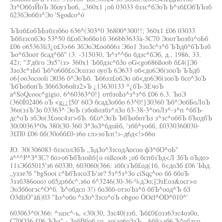
Зз^ОббзЙоЪ ЗбоузЪоб, „360x1 ¡об 03033 бззс^бЭоЪ Ь^зб£ОбЪЪзб
б23бЭоббз^Эо 'Sgodco^ó
ЪЪзб£обЪЬзбззб6о 636^(303^0 36800^300!!; 360x1 £06 03033
ЪббззсобЭо 53^50 б£обЭоббо1б 366bb3633à-3C70 ЭоотЪозбз^оЬб
£06 o65363li3¿o£3>66 ЗбЭоЭ£ообб6з Эбо1 ЗзоЗс^з^б ЪЪдб^бЪЪзб
Ъо^бЗоот бсад^бб" (3. -315030, Ъ^з^^бо бдзс^бЭб, д., 1986, 33.
42); "З'дбго Эз5"(з> 360x1 Ъббдзс^бЗо oG<go686ßoob б£4(]Эб
ЗзоЗс^зЬб Ъб^о6бб£оЭсоззо оуоЪ 6Э633 об<до6Эб(зооЪ ЪЪдб
o6{oo3ocooli Э036 б^ЭоЪб. Ъб6зз£обЭо об<до6Эб(зооЪ бсо^ЗоЪ
ЪбЪобопЪ Зб6бЗо6ойз2>Ъ ¿13630133 ^¿бЪ-ЗЕчоЪ
a^SoQcooc^gigio, 6^60363^0!} отбзоЬз^з^з^б £06 6.3. ЪоЭ
(360Í02406 оЪ <g¿¿]50' 60Э бсадЗоббо 63^0!}З0360 Ъб^ЭобБоЛоЪ
36о(ззЪ'Зо 03363^ ЭоЪ (збойозбз^лЗо б3-38-3^ооЛз^-з^п ^ббЪ-
дс^оЪ збЭо(3£оос4зг>бЪ. б£о^ЭоЪ ЪбЪоботЪз з^зс^оббЪ бЪодбЪ
30(00363^0ъ 380(30-360 З^ЗоЗ^бдойб, 'збб^уобб, £0330360030-
3£П0 £06 бб(30обб£0-з6о сл>зоЪз(!>-д6д<!>б6о
JO. 30(306083 бззсолЗбЪ „ЪдЗо^ЗзсодАосоо фЗ^бО^оЬ"
а^^^Р^З^ЗС? бо>о6ЪбЪзойб{о oißcoob ¡об бспбзЪд<Л ЗбЪ оЪдо>
11зЭбб5015'з6 603З0, 603060(366: збб(зЪб£од(1б, б<доЗб £06 ЪЬд.
„уззе?б "bgSooi с^ЬбЪзсоЗ'Ь'зе? 5з^5з^Зо cîSqç^oo бб ббоЪ
3ззб386ооо) об5дз6бс^,з6о 6^3246(30-36-%дЭо;]ЭзЕоз&осг>о
ЭоЗббогзс^О^б. Ъ^обдсо 3!) боЗбб-отзоЪз^б ббЪ^оод^Ъ бЗ
Ô3dliÔ"àfi)03 "Ьз^обо ^зЗо^Ззсо^оЪ obgoo ÔOél^ÔD^010^'
603063^0(366: ^зазс^-ь, <30(30, Ззс40(ззб, Ъб£0£озз63зс4оз0о,
C70Q36 £06 ЪЪз" - ЗобВбоб со. зо(зо6оЗзЪ, „6бй>зб6 Ъ^обдсо