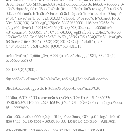
ЗзЗспЪззз^'Эо 6Í33Cnó3oU(8)ols) doíoocnófoo ЗоЪббоб - (оббб'у 3-
збоЪ бдцоЗодбфо "SqocIoGoIí (0ззсп^Эо(озйоЪ toiogj(8)0 (об 6.3.
3.0. ЗобЪ(ообоЪ ЪзЗго^ЗдсозЬб 8oli 6g?>6-Ъ-з(озосоЪз, (Óóq Ь^-
э^ЗС^ зз-ьс^зз'Ъ со. c?3¿3£033^ бЪбоЪ З^отзбс^оЪ^обзйо016(3,
30^-36(8)0(8)-3(00 <g6¿J(8jo6o 36630^^0001 11б(озз£ОбЗо "у
¿"Зуз^б, li^o^oli ^0(4808^363(^0 <дл^(8)0(олсо. „¡оббббВзбо
«З^сойдйо", 60306(3 £4. C^3?>3£033¿ ögßtufcöfi}, „ЭЬо£^с4(о оЗ
"ЭзЗотЪзЗЗ^'Эо 9"d93^3à36' °>"Э ¿З^З6 (Об ¿3(4QC0¿36 li^o6gß>
бЗ Зо6оС1б(0 -30(^>-36(8)0(8)0(0-ЗСО cjpj^ofoli" (е?-3-
С^З^ЗСОЗЗ^, 360I OJ-36;]QOC46O(43ÍO1I
отбзоЪзй'з(4з2)ббо ¿3^(0300) (озз^лЗ^'Эо. д., 1981, 33. 13 (1}
бзб6(оо(об(8)0
(001536(8)6(300).
бдзсобЗоЪ <Ьэасо^За£о0&оЪг, (об 6(4¿j3oli6oi3oli coofoo
ЗБоЗзбзсоойб ¿¿зЬ ЗоЪ 3o3áo%oQoo>b: бзз"дс?э^030
11506(06(05-3^00 (оззсолЗоЪ (8)3^(8,0 Э3£оа3г.Л ^38(0330
3^383653^0116366: „6О-Ъ5О^Д(4О"-ОЪ. (Ó6Q о^зззЪ («gco^ooco-
gL^ioößogäo,
обозоббсо-дбо обббЗдбфо, Slibgo^oo 36о<д(8)0 ¡об lifeg.); Ьботб-
дбо (¿ЗЗ^бОТб-дбо) - Зо6о016(00, Ъб&бЪо сдйбЪб", AjjllAoli
80(8)030630-3^0 бб^о^оо, 6083240(3, 60306(3 330Q63I1