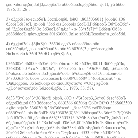
çoô •з6стюд6о)Зо(]Зд£од&о'Ь дббо6ЪоЗод6д5б6о, ф. II, убЪббо,
1986, 33.26).
3) оЗд6б(8)о-зс«о5оЪ ЗоспЬодбб, foùQ ,,803503601} [o6oli6 £06
б£о6зЪб(8)оЪ jt>6oli "Зоб ois £o6ools £ооЪ(Ц)б6цооЪ Эб^ЬоЭбс^-
зб "ЗдЗоз£од5б"Эо ЗбЗооЪб^д&л" - з<33^(5)7]^° Ьб6зд{Об8о
дбЗЗббооЪ дбот-дбсоо 80163660, 3nlso зббЗЬЛсозбзс^о ¿о6о5бб.
4) 6ggjo63ols $3jb(8)0 -36506 одоЪ обозоббцо-збо,
собЗб^дбд^дсоо. »■Эбодб5о-з6о5б 60306(3 ¿fg^^cocoginb
ЭоЪо£о3оЪ 360Г360Ю <дб^(8)о6о,
0366005^ 36800336356 ЭбЪо56озо 308-36036(30011 Збб^одб'Зо,
3368050 30 ^ззс^-ьЭб'Эо", - б^бо'Эббз'Ь о. "936303060, ,,6б£озб6
Ь^обдсо ЗбЪо56оз ЗоЗ-дбозб^обЪ Ъ^об£од5б бЗ Эзаю£одйоЪ
3^803363^6, ббом ЭооЪосооЪ 6330^03650^ 3^)6б£осозйб" (о.
'Эдбдодобо, ЗбЪо56одо об<до6Эбуо'зс^о •^OQglsgÖols
«дЪо^ос^озо'дбо Ъбдоо)Ьд5о, 3., 1973, 33. 58).
ód33 "З^6 co^3^36(8joff) olsoß, 60Э ¿>"3(3oco3¿3c^o6 бззс^бЗоЪ
обдобЗбцоб 030 Збботос^о, 66(0366 60306ц Q6O¿O£^O 3368663500
<gliojocjo3o 336030 б(^бо'36бзсоб, „бззс^бЭб счбЗЬбодо
об6б£^об". ois бцбойЪ 63(303036(8)3^1 ЬббззробЗо 36o£D-2jQ06ls
{об бЗбЪспбб дбспбсо 636(33503515 ЪЭбЬ ЗоЪо (^обЪдйоЬб {об
6бд5оодббд5д5о15 "ЗдЪбЬдй: £06Í>6¡00 ЪббоЪЪоЪ Збосо-д^обЪ
c)g<">3(^>g5ofo6 6gg(o63ols 3663*83 збЗоЬВдбо£об Здосоззс^о,
ЗбзббЗ 86bo¿6o3o 6ззс^б8оЪ "ЭдЗсодз -3333 33^6 36030^3^6
собооЪ з^6ззз-дс?о ЭоббзззопоЪ ^зЗ^дз" (ф. 336030, бдз^бЗоЪ