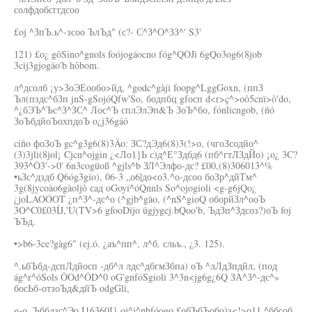
солфдобсггдсоо
£oj ^ЗпЪ.ь^-зсоо ЪлЪд" (с?- С^З^О^ЗЗ^' S3'
121) £o¿ gôSino^gnols foójogáocno fóg^QOJi 6gQo3og6(8job
3cij3gjogäo'b hôbom.
л^дсолб ¡у>ЗоЭЕообо>йд, ^godc^gàji foopg^LggGoxn, (ппЗ
Ъл(пздс^бЗп jnS-gSojóQfw'So, бодпбц gfосп d<r>ç^>oô5cnï>ô'do,
^¿бЭЪ^Ъс^З^ЗС^ Лос^Ъ сплЭлЭп&Ъ ЗоЪ^бо, fónlicngob, (ñó
ЗоЪбдйоЪохпдоЪ o¿j36gáó
ciño фоЗоЪ gc^g3g6(8)3Äo: ЗС?дЭд6(8)3(!>о, (чгоЗсодйо^
(3)3jli(8jol¡ Cjcn^ojgin ¿<Ло1}Ь с)д^Е°Здбд6 (пб^гтЛЗдЙо) ¡o¿ 3C?
393^Ô3'->0' 6n3cogüoß ^gjls^b ЗЛ^Элфо-дс? £00,(8)306013^%
•ьЗс^дздб Q6óg3gío), 06-3 „о6|до<о3.^о-дсоо боЗр^дйТм^
3g(8jycoào6gàoljô сад oGoyi^óQnnls So^ojogioli <g-g6jQo¿
¿joLAOÓOT ¿п^З^-дс^о (^gjb^gào, (^nS^gioQ оборйЗл^ооЪ
3O^C0£03ÍJ,'U(TV>6 gfooDijo ügjygcj.bQoo'b, ЪдЗп^Здсоз?)оЪ foj
ЪЪд.
•>b6-3ce?gàg6" (ej.ó. ¿аъ^пп^, л^б. сльъ., ¿3. 125).
^.ьбЪбд-дспЛдйосп -дб^л лдс^дбгмЗбпа) оЪ ^лЛдЗпдйл, (под
ág^r^óSols ÔOd^ÔD^0 oG'gnfóSgioli 3^3n<jg6g¿6Q ЗА^З^-дс^»
босЬб-отзоЪд&дйЪ odgGli,
g-o. Ъббдзс^Эо I16360I} oj^j^nbfóogo £обЪбЪобо)з<!>о11 ^ббсоб