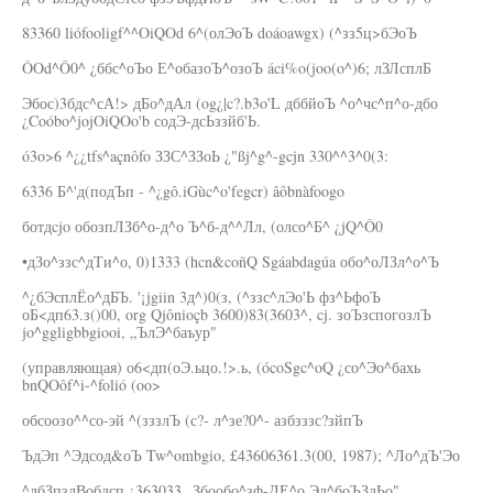
83360 liófooligf^^OiQOd 6^(олЭоЪ doáoawgx) (^зз5ц>бЭоЪ
ÔOd^Ô0^ ¿ббс^оЪо Е^обазоЪ^озоЪ áci%o(joo(o^)6; лЗЛсплБ
Эбос)3бдс^сА!> дБо^дАл (og¿|c?.b3o'L дббйоЪ ^о^чс^п^о-дбо
¿Coóbo^jojOiQOo'b содЭ-дсЬззйб'Ь.
ó3o>6 ^¿¿tfs^açnôfo ЗЗС^ЗЗоЬ ¿"ßj^g^-gcjn 330^^3^0(3:
6336 Б^'д(подЪп - ^¿gô.iGùc^o'fegcr) âôbnàfoogo
ботдcjo обозпЛЗб^о-д^о Ъ^б-д^^Лл, (олсо^Б^ ¿jQ^Ô0
•дЗо^ззс^дТи^о, 0)1333 (hcn&coñQ Sgáabdagúa обо^оЛЗл^о^Ъ
^¿бЭсплЁо^дБЪ. '¡jgiin 3д^)0(з, (^ззс^лЭо'Ь фз^ЬфоЪ
оБ<дп63.з()00, org Qjônioçb 3600)83(3603^, cj. зоЪзспогозлЪ
jo^ggligbbgiooi, „ЪлЭ^баъур"
(управляющая) о6<дп(оЭ.ьцо.!>.ь, (ócoSgc^oQ ¿со^Эо^бахь
bnQOôf^i-^folió (oo>
обсоозо^^со-эй ^(зззлЪ (с?- л^зе?0^- азбзззс?зйпЪ
ЪдЭп ^Эдсод&оЪ Tw^ombgio, £43606361.3(00, 1987); ^Ло^дЪ'Эо
^лбЗпзлВобдсп ¿363033 „Збообо^зф-ДЕ^о Эд^боЪЗдЬо",