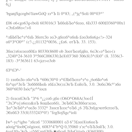
6¿j
'bganjSgcogbó'liawGóQ зз^Ъ Ii 0^83; „(^jç^Soli 00^03^°
£06 o6<go63g<boli 603016(3 ЪббоЬЪо^бозо, 6Is333 600£0360^00x1
<Эз£об6з<!>б
^лБЬбЪс^з^бзЬ ЗботсЗо зоЭ-дбозб^обоЬ £ооЗобо6д<!>-324
об^З^О0^" (с?-¿¡01132^0036, ¿£о6. отЪЪ. 33. 153).
Збос)з6зсоозб0£о 80330(8600 ob ЗоотЪозбдйо, 6оЭс«з^Ъо>(з
„3240^24-3610 3^566С006330,Ь(8)03'360 306(8)3^(8)0" (8. 3336(3-
183) -3^363611 63<jcr>o3ob
бЗ^бЭ^-'
1) ззобоЗо-збо^оЪ ^606(30^0 з^бЗЬбЪспз^з^о ¿6o6ßo^o6
бз^цо^ЗоЪ 'ЗоббббЬоЬ зб£оЭо(ззЭо'Ь ЕойоЪ, 3.0. ЭобоЭбс^'эбо
360^6030 Isóc^jc^^iocn
2) бззсобЭоЪ "З^6 ^¿¿соб-дбо (O6O^O68A(3oo1Í
"ЭзЭ^о{о6озз&оЪ 8ошЬоз6б), ЭоЪббЭоЗббогзсоо,
Ъз^ЭоЪб^з^ооЗо 3332^ ЗзоспЪззс^оЪб ¿6 ЭЪЭзбдсчотбспзо'Ь,
ЭбзббЭ 33(8)333243^0!) "fegSojSgc^ioli
Iw^-yc^igbo "збсоб "3330680001 оЗ 6"3£оо(8)о6ооЪ
aôoig^foobÇoôgiooi, 6083^4"b^Q 0,35060 з'зс^оЪЪЗойЪ; 3.0.
6зз£40>ЭоЪ ¿с^бб'дпбЗбЬ ■дбсоб JäJoGijjgls (8360300)