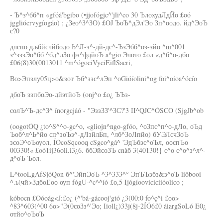
- Ъ^з^бб^п «gfóá'bgibo (•jjofógjc^'jli^co 30 ЪлохудЛдЙо £oó
jggliócrvygíogáo) ; ¿Зео^З^ЗО) £OJ ЪоЪ^дЭл'Эо Зп^оодо. йд^ЭоЪ
с?0
длспо д.ьбйсчйбодо Ь^Л-з^-дй-дс^-ЪзЭбб^оз-зйо ^ш^001
з^зззЭо^бб ^бд^лЗо фз^фдйоЪ a^gio Элото £ол «д^б^о-дбо
£06(8)30(0013011 ^m^ógociVyciEiflSacri,
Во>Эпзлу05ц>о&зот Ъб^ззс^лЭп ^oGióíolini^og foi^oíoa^ócío
дбоЪ ззпбоЭо-дйэтйоЪ (onj^o £o¿ ЪЪз-
солЪ^Ъ-дс^З^ ínorgcjáó - "ЭззЗЗ'^ЗС?'3 II^QJC^ÓSCO (SjgJb^ob
(oogotÓQ ¿to^S^^o-gc^o, «gliojn^ngo-gfóo, ^оЗпс^п^о-дЛо, оЪд
Ъоб^л^Ь^йо сп^зоЪз^-дЛзйлБп, ^лб^ЗоЛпйо) бУЭЛсчЗоЪ
зсоЭ^оЪоуол, ÍÓcoSqcooq cSgco^gá^ 'ЭдЪбзс^оЪл, ооспЪо
00330!« £oó1íj36oli.i3¿6. ббЭйсоЗЪ cnàб 3(40130!} с^о с^о^з^л^-
д^оЪ Ъол.
L^tooLgAfSjóQon б^'ЭйпЭоЪ ^3^333^° ЭпЪЪзбз&з^оЪ liôbooi
^.ь(чй>ЗдбоЕоо оуп fógU-^c^^íó £о,5 Ijógíoovicíciíóolico ;
kóbocn £Oóoág<J:£o¿ (^'bá-gácooj'gtó ¿3(00:0 fo^ç^i £оо>
^83^603(^00 6о>"Э(0соЗз^'Эо; Iioll¿)33j(8j-2ÍÓ6£0 áiargSoLó E0¿
отйо^оЪоЪ