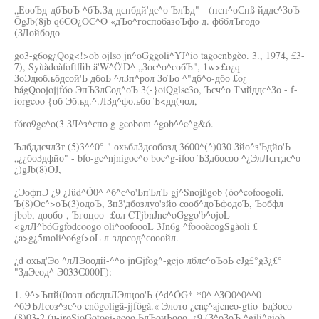
„ЕооЪд-дбЪоЪ ^бЪ.Зд-дспбдй'дс^о ЪлЪд" - (псп^оСпß йддс^ЗоЪ
ÔgJb(8jb q6CO¿OC^O «дЪо^госпобазоЪфо д. фбблЪгодо
(ЗЛойбодо
go3-g6og¿Qog<!>ob ojlso jn^oGggoli^YJ^io tagocnbgèo. 3., 1974, £3-
7), Syùàdoàfoftffib ä'W^Ö'D^ „Зос^о^собЪ", 1w>£o¿q
ЗоЭдюб.ьбдсой'Ь дбоЬ ^лЗп^рол ЗоЪо ^"дб^о-дбо £o¿
bágQoojojjfóo ЭпЪЗлСод^оЪ 3(-}oiQglsc3o, Ъсч^о Тмйддс^Зо - f-
íorgcoo {об Эб.ьд.^.ЛЗд^фо.ьбо Ъ<дд(чол,
fóro9gc^o(3 ЗЛ^з^спо g-gcobom ^gob^^c^g&ó.
ЪлбддсчлЗт (5)3^^0° " охьблЗдсобозд 3600^(^)030 Зйо^з'Ьдйо'Ь
„¿¿боЗдфйо" - bfo-gc^njnigoc^o boc^g-ifoo ЪЗдбосоо ^¿ЭлЛсггдс^о
¿)gJb(8)OJ,
¿ЭофпЭ ¿9 ¿Jüd^Ó0^ ^б^с^о'ЬпЪлЪ gj^Snojßgob (óo^cofoogoli,
Ъ(8)Ос^>оЪ(3)одоЪ, ЗпЗ'дбозлуо'зйо сооб^доЪфодоЪ, Ъобфл
jbob, дообо-, Ъгоцоо- £ол CTjbnJnc^oGggo'b^ojoL
<gлЛ^bóGgfodcoogo oli^oofoooL 3Jn6g ^foooàcogSgàoli £
¿a>g¿5moli^o6gí>oL л-здосод^сооойл.
¿d охьд'Эо ^лЛЭоодй-^^о jnGjfog^-gcjo лблс^оЪоЬ cJg£°g3¿£°
"ЗдЭеод^ Э033С000Г):
1. 9^>Ъпй(0озп обсдпЛЭлцоо'Ь (^d^ÓG*-*0^ ^ЗО0^0^^0
^бЭЪЛсоз^зс^о cnôgoligâ-jjfôgà.« Элото ¿cnç^ajcneo-gtio ЪдЗосо
(8)03-2 (ч-jroSioGotogi-gcoo ЬлЪоиЬооо. ¿9 (З^оЗоЪ ^gjli^giob