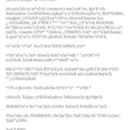
о6<до(оЭб(зо-зе^о2>б, (огоао(о(з о6о2>о£^оо, фд^Ь^оЪ
Зо6оспо£оо {ооЗбЪбЪоб<лд&дс^о а^бЭЪлЪсодЛзс^о 36(8^0(0066,
(оодфоб ¿)З^Ь(8)0 •дЗоЛздс^з'Ь^со обозгоАЗоцооо £оо,
¿-3632x40306, дЪ З^ЙЗЕ)"^"^ ^зз^^ЭоЪ ¿(З^Ъ^оЪ 801630(00
6о"Збб-о>зоЪз?>б(збб, 8^2,(^63 (^ззс^бЭоЪ йз оБ<дт(оЭб(зс»,зс?
п&б'Ь, (ооаобц бЭ^б^' ^/Зобсоо „33060303-3(40" отз^ЪЪбоЪоамо
б-дуос^д^зс^о 3033^(8)-дйойоЪ ЗоЪобо ^бб'ЬбЪс^з^бз'Ь.
зз^ззоЪ ^з^за^ АсоЭ бззс?бЗоЪ б;#боЪ ззэс^
з^бз^зб'эс^о Ъо^-збзооЪ йзбс^оЪл^обб ^ "аз^О0?)^0
а«зоЪз&,2(оз&з6оах>(збб а^^обоб^-зс^о.
йбСо^^О ^ЗЗС^^ЗоЪ ЙЗ^Ь(8)оЪ збЛобб^зйо д(0СГ)0 £06 0^033
303-36036(30-3(00 З^опд^ю'Ь оолзоЪз&-д(о (одбсооЪоуооЪ
^"¿(оЭоосоздБдб,
^336 а-фзсга0» ЭозЕодбоЪо бэ^б'э^'з^ -^^а^б0.^
сЗо(ооЪ. ЪЪдо> а^БЪЪзбздйоо) ЪббдзсооЗо фд^ЬфоЪ
ЗбАобб(5з^о Зо(^>ос?дсо-з(оО£о Зоа(ооЗ ЗоЪоБЬ ос^дзЪ
ЗЪос?о£о оЪ 30(4006(8)0, (0пЭдс?0(з ЗЗдС?оЪд 0£°3330(!уз(оос°
Зддб^дЭзйо
Ъов'З-Ю0^-