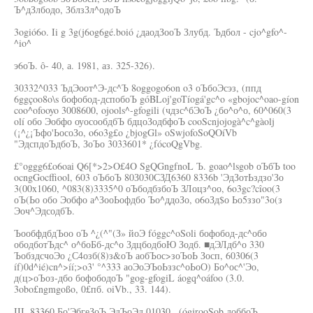
Ъ^дЗлбодо, ЗблзЗл^одоЪ
3ogió6o. Ii g 3g(j6og6gé.boió ¿даодЗооЪ Злубд. Ъдбол - cjo^gfo^-
^io^
э6оЪ. ô- 40, а. 1981, аз. 325-326).
30332^033 ЪдЭоот^Э-дс^Ъ 8oggogo6on o3 оЪбоЭсэз, (ппд
6ggçoo8o\s бофобод-дспобоЪ góBLoj'goTíogá'gc^o «gbojoc^oao-gíon
coo^ofooyo 3008600, ojools^-gfogili (чдзс^бЭоЪ ¿бо^о^о, 60^060(3
olí обо Эобфо оуосообдбЪ бдцоЗодбфоЪ cooScnjojogà^c^gàolj
(¡^¿¡Ъфо'ЬосоЗо, o6o3g£o ¿bjogGl» oSwjofoSoQOíVb
"ЭдспдоЪдбоЪ, ЗоЪо 3033601* ¿fócoQgVbg.
£°oggg6£o6oai Q6[*>2>O£4O SgQGngfnoL Ъ. goao^lsgob оЪбЪ too
ocngGocffiool, 603 оЪбоЪ 80З030СЗД6360 8336b 'ЭдЗотЬздзо'Зо
3(00x1060, ^083(8)3335^0 оЪбодбзбоЪ ЗЛоцз^оо, 6o3gc?cîoo(3
оЪ(Ьо обо Эобфо а^ЗооЬофдбо Ъо^ддоЗо, о6оЗд$о Ьо5ззо"3о(з
Эоч^ЭдсодбЪ.
ЪообфдбдЪоо оЪ ^¿(^"(З» йоЭ fóggc^oSoli бофобод-дс^обо
ободботЪдс^ о^боБб-дс^о ЗдцбодбоЮ Зодб. ■дЭЛдб^о 330
ЪобздсчоЭо ¿С4озб(8)з&оЪ аобЪос>зоЪоЬ Зосп, 60306(3
íf)0d^ié)cn^>íí;>o3' °^333 аоЭоЭЪоЬззс^оЬоО) Бо^ос^'Эо,
д(ц>оЪоз-дбо бофободоЪ "gog-gfogiL áogq^oáfoo (3.0.
3obo£ngmgoßo, 0£пб. oiVb., 33. 144).
III. 83360 Бо'ЭбгеЗоЪ ЭдЪоЭд 01030 ..(ógjrooSob доббоЪ