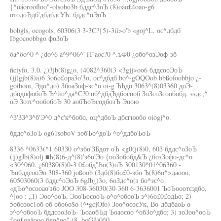
{^oáoroofloo"-olsobo3b бддс^ЗоЪ (8)oáo£4oao-g6
отодоЪдб'дбдбдсУЬ. бддс^оЭоЪ
bobgls, ocogols, 60306(3 3-3C?{5)-3íí>o'b «goj^L, ос^дбдб
Ibgocoobbgo фоЗоЪ
ôa^ôo^0 ^ ¿do^6 a^9^06^' íT'aoc?0 ^.ъФ0 ¿обо^озЭоф-зб
ñciyfo, 3.0. ¿)3jb(8)g¿o, (4082^360(3 <3gjj>oo6 бддсооЭоЪ
(jj)gjb(8)a)6 3o6o£opa3o'3o, ос^дбдб bo^-gOQOob bbßofoobbjo ¿-
goibooi, Эдо^до) ЗбоаЗоф-зс^о oi-g ЪЬдо 3063^(8)03360 доЭ-
дбодофобоЪ Ъ^йо^да^С?0 об^дбдЪдбосооб ЗоЗсоЗсообобд. зздс;^
оЭ Зотс^ообобоЪ 30 аобЪоЪсодбозЪ Эоою
^З'ЗЗ^З^б'Э^0 д^с'к^бобо, оц^дбоЪ дбсгюобо oiogj^o.
бддс^оЗоЪ og61soboV зобЪо^доЪ ^о^ддбоЪоЪ
8336 ^0633(^1 603З0 о^збо'ЗБдот оЪ <g0(j(8)0, 60З бддс^оЗоЪ
(|j)gJb(8)olj ■Ь(8)6-д^(8)'з6о'Эо {ооЗобобд&Ъ ¿бозЗофо-дс^о
<30^060. ¿60380(8)0-3 0£обд"Ьо(3)оЪ 300130^01^06360 -
ЪобддсооЭо 308-360 joßoob (Здб(8)бо£0-збо Ъ(8)6о^>даооо,
60503060(3 бддс^оЭоЪ 6gJb¿)3o, 6оЗдс^о(з бо^зс^о
«дЪо^осооао'збо JOO 308-36030(30-360 6-3636001 ЪоЪооотсэдбо,
^[oo : „1) Эоо^ооЪ, ЭооЪосооЪ о^о^обооЪ з^)6о£0£одЬо; 2)
5обсоос1об об обо6о$о (^•gcjOfo) Зоо^ососУк, Во-дбдбаоЬ о-
э^о^обооЪ бддсооЗоЪ- ЪоаобЪд Ъоаосоо ^обЗо^дбо; 3) зоЗоо^ооЪ
£oo£ogàooo бдо^оо" (8. bgGß)0^0,