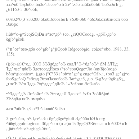
ззз^об ЪдЗобо ЪдЗо^Ззсоз^оЪ 5з^!>5о ззб£обоЬб Ъо5а3оЪ g,
¿61163-3 Зб^обЬ,
60832^0(3 833200 б£обЭоббзЬоЪ 8630-360 ^б6Эо£оззбзйосп ббб
Элбфо
liùb^'o-g^ScojSQiDn а^зс^дб^ (со. ¿ciQOCoodg, «дбЛ-дс^о
ègjb^gèoli
(^п^ог^озо-дбо oö^gfo^g^jiQoob Itógocobgio, coàoc^obo, 1988, 33,
135).
(j¡6r>ár)£^o¿, (00Э ЗЪЗдбдс^оЪ солЛ^Э-^бд^оЪ^ ßM ЗЛЪд
Ъд^лзс^дбо'Ь ЗдотосодЙосо (^(o^eooQcgc^Jio (on(8jo(oogó
bôtn^giconico^. j¿g(o j°C°33 j^ob^n^gc^g cngc^O£>.i, (ооЗ gç^gj^o,
fooSgc^oQ "збсад ЭсолЪсообсоЪ Ъо^удлЗ, д.о. %g3o¿j9gfog&¿,
¿(поЪ Ъ^оЛдд» Эд^дддс^дйоЪ 1«3о£ооо Эо%лбо.
•^Зддс^дЪ Ло^ойо^лЪ ЭсгмдлЛ Здоюс°.!>£о 3oóR6jo6
ЗЪЗдбдсооЪ омдоЬо
алзс?обоЪ ¿Ззо*3 ^dooa6' 9оЪо
З-go^oàm, Ь^Лдз^лЭп ög^gßgc^gioli Эд^ббоЪЭЪ org
^■bgiggofofogiocn, Збдс^о л (о л(опЪ 3ggO)3R6oncn оЪ 600Э оЪ
,,jù6o6%r>3og(ôgà.56o",
(Ó¿Q ¿jfíósooQo-gc^ófo (óo^ofoojob 9og6.i.3 3.3Э03С0360С00,