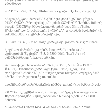
g6ooä(oogo
йЗ^З^З^- 1994, 33. 5), ЭЛоЬйозп o6<gco(ó3.bQOó, (ócoSgcjoQ
o6<gro(o3¿Qooli 3co%c?3^33¿7)C? ¿(о-дбдлЪ gSTiôb-gfôgi.:»,
01300 O¿|QÓ „Ъбспофзблф-дЛп дбоЪ (ЗО^Й^С?^ Ъобб£о, liófo^Q
bcogáó {J33CJi%g Эбо^дбдсопз^бо дбп5(оозо ЗйпцдЪдйо,
jj^cjoitogi^ £o¿ Э-дсЬдЕод&л IwCJo^gA^-grtco дбоЪ 6cofo3gèo" (3.
го£006(30030. (Sjgjb^ob b^ocjolj^jojó,
Э. 1989, 33. 40), ЭлЪоЬйодо gcoS-gGoj^Qogio'b bàB^àç^^i^bacn
bjogià „а\>блЭд£о(опдд дбоЪ, Iíooqo^SoIs do(óoax>c°o
cjgjbogro6oli 'Sgglsgàô" (3.3. 3.5300(0060, ЪолЪс^з {»ó
oai6ù3g£o(ôoogg ^¿ЪдоюЪ дб.кЗп.
¿6.: ¿оодфодл. ЪфосооЪфо^. 360 (ол З^бТ)^- Э> ЙЗ- 19 9 6'
ЙЗ-197)-ЭЛгойбозо ¿coS^GojóQogiali lw>c)-g¿cogi.ia>¿
фэ^ЪфдйоЪ с^об^оЪ^-дЛо "ЭдЪ^лдсоо) (óargcoo 3cvgbg£o¿3.i£°
оЭоЪл, (осоЭ ¿оо^ого 3g<oooto"3o
ЗдоЭйбдзб дб^слЭд^бодйдХоЪ gôôbôg-gatfogà-^coo ôçjGocfô-gcjo
¿3C?33oli n¿ogj(8)oLóco3o, áfónácjgSó a^^g-gcj.bco áoóggcjocoo
■дсоЛЭ^р^оЛдЙоЪ 1j(8)¿cooóc3oó дЪ o>(oq ó(ooti 3^^330(00,
3óbavs6
^o<i>30C?o33 530833601, бсоЗ Ъ^Зд 2,30>j3ls ¿Scr^-^fOiiß