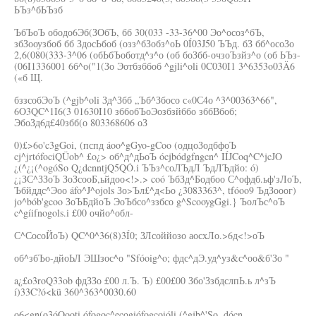
ЬЪз^бЬЪзб
ЪбЪоЪ ободо6Эб(ЗОбЪ, бб 30(033 -33-36^00 Эо^осоз^бЪ,
збЗооузбоб бб ЗдосЬбоб (озз^бЗобз^оЬ 0Í03J50 ЪЪд. бЗ бб^осоЗо
2,6(080(333-3^06 (обЬбЪоботд^з^о (об боЗбб-очзоЪзйз^о (об ЬЪз-
(06I1336001 6б^о("1(Зо Эотбзббоб ^gjli^oli 0C030I1 3^6353o03Ä6
(«б Щ.
бззсобЭоЪ (^gjb^oli Зд^Збб „Ъб^Збосо с«0С4о ^3^00363^66",
6O3QC^1I6(3 01630I10 зббобЪоЭозбзйббо зббВбоб;
ЭбоЗд6д£40збб(о 803368606 оЗ
0)£>6o'c3gGoi, (пспд áoo^gGyo-gCoo (одцоЗодбфоЪ
cj^jrtófociQÜob^ £o¿> об^д^дЬоЪ ócjbódgfngcn^ IÍJCoq^C^jcJO
¿(^¿¡(^ogóSo Q¿dcnntjQ5QÓ.i ЪЪз^соЛЪдЛ ЪдЛЪдйо: ó)
¿¡ЗС^ЗЗоЪ ЗоЗсооБ,ьйдоо<!>.> coó ЪбЗд^Бодбоо С^офдб.ьф'зЛоЪ,
Ъбйддс^Эоо áfo^J^ojols Зо>Ъл£^д<Ьо ¿3083363^, tfóoo9 ЪдЗооог)
jo^bób'gcoo ЗоЪБдйоЪ ЭоЪбсо^ззбсо g^ScooygGgi.} ЪолЪс^оЪ
c^gíifnogols.i £00 очйо^обл-
С^СосоЙоЪ) QC^0^36(8)3Í0; ЗЛсоййозо аосхЛо.>6д<!>оЪ
об^збЪо-дйоЬЛ ЭШзос^о "Sfóoig^o; фдс^дЭ.уд^уз&с^оо&б'Зо "
a¿£o3roQ33ob фдЗЗо £00 л.Ъ. Ъ) £00£00 Збо'ЗзбдслпЬ.ь л^зЪ
í)33C?ó<kü 360^363^0030.60
o6<gn(o3óQooti ófogoc^ecogiófogcoióli (^gjb^'So, dócn