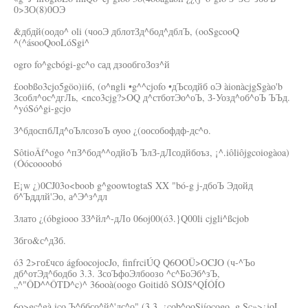
0>ЗО(8)0ОЭ
&дбдй(оодо^ oli (чооЭ дблотЗд^бод^дблЪ, (ooSgcooQ
^(^ásooQooLóSgi^
ogro fo^gcbógi-gc^o сад дзообгоЗоз^й
£oobßo3cjo5göo)ii6, (o^ngli •g^^cjofo •дЪсодйб оЭ àionàcjgSgào'b
Зсобл^ос^дгЛь, <nco3cjg?>OQ д^стботЭо^оЪ, З-Уозд^об^оЪ ЪЪд.
^yóSó^gi-gcjo
З^бдоспбЛд^оЪлсозоЪ oyoo ¿(оособофдф-дс^о.
SôtioÂf^ogo ^пЗ^бод^^одйоЪ ЪлЗ-дЛсодйбоъз, ¡^.iôliôjgcoiogàoa)
(Óócoooobó
E¡w ¿)0CJ03o<boob g^goowtogtaS XX "bó-g j-дбоЪ Эдойд
б^Ъддлй'Эо, а^Э^з^дл
Злато ¿(óbgiooo ЗЗ^йл^-дЛо 06oj00(ó3.}Q00li cjgli^ßcjob
Збго&с^дЗб.
ó3 2>го£чсо ágfoocojocJo, finfrciÚQ Q6OOÜ>OCJO (ч-^Ъо
дб^отЭд^бодбо 3.3. ЗсоЪфоЭлбоозо ^с^БоЭб^зЪ,
„^"ÔD^^ÔTD^c)^ 36ooà(oogo Goitidô SÓJS^QÍÓÍO
6o>gc^gà.ico Ъ^ббсо^й^'дс^о" (3.3. ¿cob^ooSiíocogo. g.Sc»>¿joL