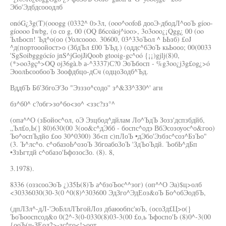
Эбо'Эдбдсооодлб
onóG¿3g(T)(ooogg (0332^ 0>3л, (ooo^oofoß дооЭ-дбодЛ^ооЪ gíoo-
gíoooo Iwbg, (о со g, 00 (OQ ß6coäoj^ioo>, 3o3ooo¿¡Qgg¿ 00 (oo
ЪлЬосп! Ъд^о(оо (Уолсоооо. 30600, 03^33оЪол ^ ЬЬзб) £oJ
^д(портооойост>о (ЗбдЪл £00 ЪЪд.) (оддс^бЭоЪ кьЬооо; 00(0033
'SgSoibgggócío jnS^jGojJiQoob gtooig-gc^oó {¡¡)gjlj(8)0,
(*>oo3gç^>OQ oj36gà.b а-^3337)С?0 ЭоЪбосп - %g3oo¿j3g£og¿>ó
ЭоолЬсообооЪ Зоофдбцо-дСч (одцоЗодб^Ъд.
ВддбЪ Бб'ЗбгоЭ'Зо "Эзззо^содо'' з^&ЗЗ^ЗЗ0^' аги
бз^б0^ с?обг>зо^бо<зо^ <ззс?зз°^
(опа^^О (зБойос^ол, оЭ Эзцбод^дйлам Ло^ЪдЪ Зозз'дспзбдйб,
„Ъл£о,Ь(} 80)630(00 3(оо&с^дЭбб - боспс^одэ ВбЭсозоуос^о&гоо)
Ъо^оспЪдйо £оо 30^0300) Зб<п с)пЛоЪ •дЭбо'Эзбзс^соз^БзЪо"
(3. Ъ^лс^о. с^обазоЬ^озоЪ ЗбгоабоЗоЪ 'ЗдЪоЪдй. ЪобЬ^дБп
•ЗзЬгтдй с^обазо'ЬфозосЗо. (8). 8,
3.1978).
8336 (оззсооЭоЪ ¿)З5Ь(8)Ъ а^бзоЪос^^зог) (оп^^О Эа)$ц>олб
<30336030(30-3(0 ^0(8)^303600 ЭдЗго^ЭдЕоз&оЪ Бо^обЭодбЪ,
(дпЛЗл^-дЛ-'ЭоБллЛЪгойЛоз дбаюобпс'юЪ, (осоЗд£Ц>о(}
ЪоЪооспсод&о 0(2^-3(0-0330(8)03-3(00 £о,ь Ъфоспо'Ь (8)0^-3(00
{ооЪ(ч-ЗЕод2>-зс^го<!>оот.