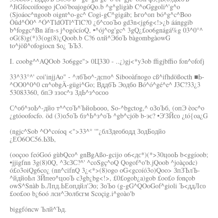
^JiGfocoifoogo jCoó'boajogóQo.b ^g^gligàb C^oGggoli^'g^o
(Sjoáoc^ngoob oignt^o-gc^ Cogi-gC^gigáb; Ьго^оп bó^g^c^Boo
Ôûd^Ô0^ ^Ó^TldÓTl^TlC?0 ¿б^сооЪо gd3n<jg6g<!>¿b áánggib
b^foggc^Bn äfn-s j^ogócíoQ, •^ój^og'gc^ 3gQ¿£oo6gnágá%g 03^0°^
oG(8)g(*)3(og(8)¿Qoob.b С?6 олй^ЭбоЪ bàgombgàowG
to^jöß^ofogiocn $o¿ ЪЪ3.
I. coobg^^AQOob 3o6gge"> 0Ц3З0 - ..¿)gj<*y3ob ffigjbffio fon^ofofj
33^33°^' coi'injjAo" - ^лбЪо^-дспо^ Sibooàfnogo cß^ifhdößocth ■Ь-
^ОО0^0^0 cn^obgÄ-gügi^Go; ВддбЪ Эодбо Bó^ó^gé^e^ J3C?33¿3
53083360, бпЭ ззос^з ЗдЬ^з^осоо
С^об^зоЬ^-дйо т^^соЪ^ЪйоЬооо, So-^bgctog,^ оЗоЪб, (опЭ èoc^o
¿gtóoofocfo. öd (3)о5оЪ бз^Ь^з^оЪ ^gb^cjób b-эс? •Э'ЗЙсо ¿tó{oa¿G
(ngjc^Sob ^O^coíoq <">33^° '"¿блЗдеободд ЗодБодйо
¿ЕО6ОС56.ЬЗЬ,
(ooçoo feóGoó gùbQco^ gnBgAßo-gcijo о6<дс*)(*>30цооЬ b<ggíoob;
•jjigfnn 3g(8)0Q, ^ЗсЗС?^' ^coSgç^oQ Qogof^o'b.jQoob ^joàçodc)
ó£o3oiQg6co¿ (nn^cifnQ 3¿<*>(8)ogo oG<gcoíó3o)Qoo> ЗпЗЪлЪ-
^йдйоЬл ЗЙпео^цооЪ c3gb¿bg<!>, £0£ogob¿a)gob £oo£o fonçob
owS^Snàb Ь.Лпд.ЬЕопдйл'Эо; ЗоЪо (g-gG^QOoGof^gioli Ъ<ддЛсо
£oo£oo b¿6oó лси^Эолбсгм Scoçig.i^goào'b
biggfóncw Ълй^Ъд.