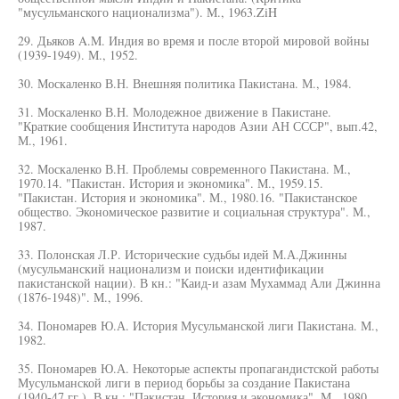
"мусульманского национализма"). М., 1963.ZiH
29. Дьяков A.M. Индия во время и после второй мировой войны
(1939-1949). М., 1952.
30. Москаленко В.Н. Внешняя политика Пакистана. М., 1984.
31. Москаленко В.Н. Молодежное движение в Пакистане.
"Краткие сообщения Института народов Азии АН СССР", вып.42,
М., 1961.
32. Москаленко В.Н. Проблемы современного Пакистана. М.,
1970.14. "Пакистан. История и экономика". М., 1959.15.
"Пакистан. История и экономика". М., 1980.16. "Пакистанское
общество. Экономическое развитие и социальная структура". М.,
1987.
33. Полонская Л.Р. Исторические судьбы идей М.А.Джинны
(мусульманский национализм и поиски идентификации
пакистанской нации). В кн.: "Каид-и азам Мухаммад Али Джинна
(1876-1948)". М., 1996.
34. Пономарев Ю.А. История Мусульманской лиги Пакистана. М.,
1982.
35. Пономарев Ю.А. Некоторые аспекты пропагандистской работы
Мусульманской лиги в период борьбы за создание Пакистана
(1940-47 гг.). В кн.: "Пакистан. История и экономика". М., 1980.