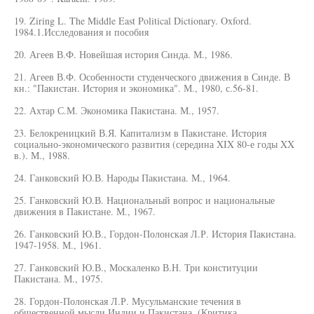
19. Ziring L. The Middle East Political Dictionary. Oxford.
1984.1.Исследования и пособия
20. Агеев В.Ф. Новейшая история Синда. М., 1986.
21. Агеев В.Ф. Особенности студенческого движения в Синде. В
кн.: "Пакистан. История и экономика". М., 1980, с.56-81.
22. Ахтар С.М. Экономика Пакистана. М., 1957.
23. Белокреницкий В.Я. Капитализм в Пакистане. История
социально-экономического развития (середина XIX 80-е годы XX
в.). М., 1988.
24. Ганковский Ю.В. Народы Пакистана. М., 1964.
25. Ганковский Ю.В. Национальный вопрос и национальные
движения в Пакистане. М., 1967.
26. Ганковский Ю.В., Гордон-Полонская Л.Р. История Пакистана.
1947-1958. М., 1961.
27. Ганковский Ю.В., Москаленко В.Н. Три конституции
Пакистана. М., 1975.
28. Гордон-Полонская Л.Р. Мусульманские течения в
общественной мысли Индии и Пакистана. (Критика