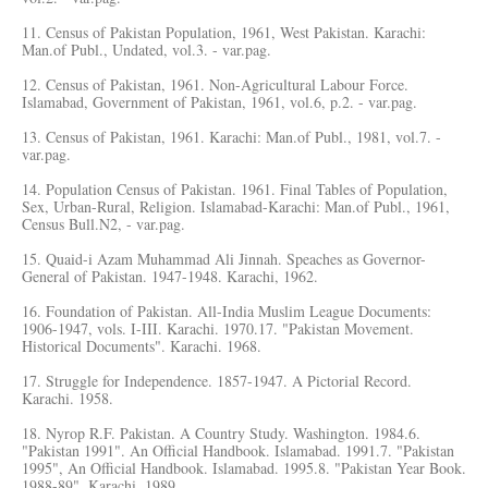
11. Census of Pakistan Population, 1961, West Pakistan. Karachi:
Man.of Publ., Undated, vol.3. - var.pag.
12. Census of Pakistan, 1961. Non-Agricultural Labour Force.
Islamabad, Government of Pakistan, 1961, vol.6, p.2. - var.pag.
13. Census of Pakistan, 1961. Karachi: Man.of Publ., 1981, vol.7. -
var.pag.
14. Population Census of Pakistan. 1961. Final Tables of Population,
Sex, Urban-Rural, Religion. Islamabad-Karachi: Man.of Publ., 1961,
Census Bull.N2, - var.pag.
15. Quaid-i Azam Muhammad Ali Jinnah. Speaches as Governor-
General of Pakistan. 1947-1948. Karachi, 1962.
16. Foundation of Pakistan. All-India Muslim League Documents:
1906-1947, vols. I-III. Karachi. 1970.17. "Pakistan Movement.
Historical Documents". Karachi. 1968.
17. Struggle for Independence. 1857-1947. A Pictorial Record.
Karachi. 1958.
18. Nyrop R.F. Pakistan. A Country Study. Washington. 1984.6.
"Pakistan 1991". An Official Handbook. Islamabad. 1991.7. "Pakistan
1995", An Official Handbook. Islamabad. 1995.8. "Pakistan Year Book.
1988-89". Karachi. 1989.