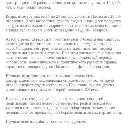
диссертационной работе, являются возрастные группы от 15 до 24
лет, студенческий период.
Возрастные группы от 15 до 24 лет составляют в Пакистане 29,9%
населения. В эти возрастные группы входит и учащаяся молодежь,
- студенты и школьники старших классов светских школ и лицеев,
а также религиозных учебных заведений («дин-и Мадраса»),
Автор стремился раскрыть объективные и субъективные факторы,
влияющие на формирование пакистанского студенчества как
особой социальной группы за весь пятидесятилетний период
независимого развития страны. При этом учитывались изменения
в этническом составе населения в постколониальный период;
особенности экономического и политического развития страны;
стратегия правящих кругов Пакистана в сфере образования.
Научная, практическая, политическая актуальность
диссертационного исследования определяется ролью, которую
играло и играет студенчество, как в Пакистане, так и в других
развивающихся странах во второй половине XX века.
Настоящее исследование анализирует причины высокой
политизации пакистанского студенчества, роль и методы его
участия в национальных движениях, общественных кампаниях
неповиновения, предвыборной борьбе политических партий и т.д.
Научная новизна работы состоит в следующем: