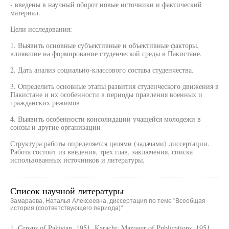
- введены в научный оборот новые источники и фактический
материал.
Цели исследования:
1. Выявить основные субъективные и объективные факторы,
влиявшие на формирование студенческой среды в Пакистане.
2. Дать анализ социально-классового состава студенчества.
3. Определить основные этапы развития студенческого движения в
Пакистане и их особенности в периоды правления военных и
гражданских режимов
4. Выявить особенности консолидации учащейся молодежи в
союзы и другие организации
Структура работы определяется целями (задачами) диссертации.
Работа состоит из введения, трех глав, заключения, списка
использованных источников и литературы.
Список научной литературы
Замараева, Наталья Алексеевна, диссертация по теме "Всеобщая
история (соответствующего периода)"
1. Census of Pakistan, 1951. Karachi: Manager of Publications, 1951,