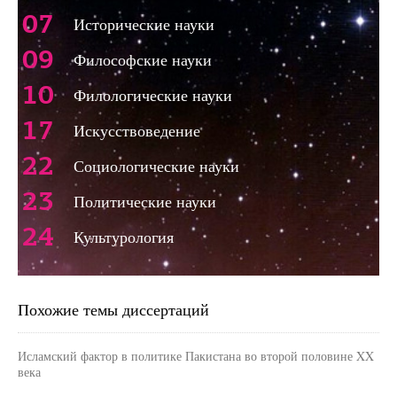
07
Исторические науки
09
Философские науки
10
Филологические науки
17
Искусствоведение
22
Социологические науки
23
Политические науки
24
Культурология
Похожие темы диссертаций
Исламский фактор в политике Пакистана во второй половине XX
века