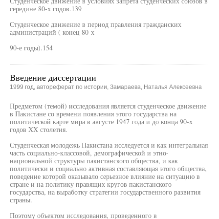
Студенческое движение в условиях запрета студенческих союзов в
середине 80-х годов.139
Студенческое движение в период правления гражданских
администраций ( конец 80-х
90-е годы).154
Введение диссертации
1999 год, автореферат по истории, Замараева, Наталья Алексеевна
Предметом (темой) исследования является студенческое движение
в Пакистане со времени появления этого государства на
политической карте мира в августе 1947 года и до конца 90-х
годов XX столетия.
Студенческая молодежь Пакистана исследуется и как интегральная
часть социально-классовой, демографической и этно-
национальной структуры пакистанского общества, и как
политически и социально активная составляющая этого общества,
поведение которой оказывало серьезное влияние на ситуацию в
стране и на политику правящих кругов пакистанского
государства, на выработку стратегии государственного развития
страны.
Поэтому объектом исследования, проведенного в