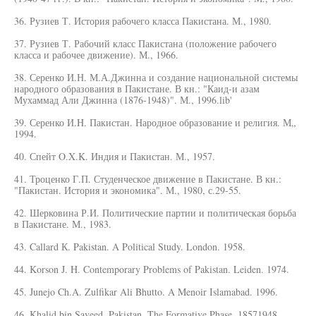
36. Рузиев Т. История рабочего класса Пакистана. М., 1980.
37. Рузиев Т. Рабочий класс Пакистана (положение рабочего
класса и рабочее движение). М., 1966.
38. Серенко И.Н. М.А.Джинна и создание национальной системы
народного образования в Пакистане. В кн.: "Каид-и азам
Мухаммад Али Джинна (1876-1948)". М., 1996.lib'
39. Серенко И.H. Пакистан. Народное образование и религия. М„
1994.
40. Спейт O.X.K. Индия и Пакистан. М., 1957.
41. Троценко Г.П. Студенческое движение в Пакистане. В кн.:
"Пакистан. История и экономика". М., 1980, с.29-55.
42. Шерковина Р.И. Политические партии и политическая борьба
в Пакистане. М., 1983.
43. Callard К. Pakistan. A Political Study. London. 1958.
44. Korson J. H. Contemporary Problems of Pakistan. Leiden. 1974.
45. Junejo Ch.A. Zulfikar Ali Bhutto. A Menoir Islamabad. 1996.
46. Khalid bin Sayeed. Pakistan. The Formative Phase. 18571948.