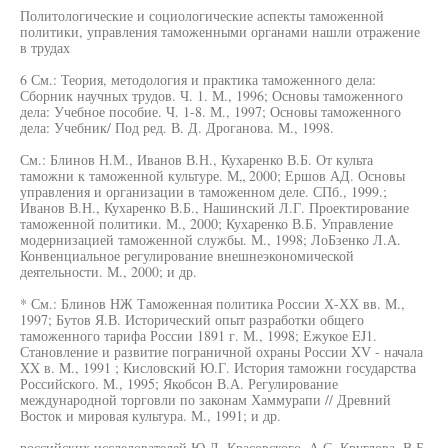
Политологические и социологические аспекты таможенной
политики, управления таможенными органами нашли отражение
в трудах
6 См.: Теория, методология и практика таможенного дела:
Сборник научных трудов. Ч. 1. М., 1996; Основы таможенного
дела: Учебное пособие. Ч. 1-8. М., 1997; Основы таможенного
дела: Учебник/ Под ред. В. Д. Дроганова. М., 1998.
См.: Блинов Н.М., Иванов В.Н., Кухаренко В.Б. От культа
таможни к таможенной культуре. М„ 2000; Ершов АД. Основы
управления и организации в таможенном деле. СПб., 1999.;
Иванов В.Н., Кухаренко В.Б., Нашинский Л.Г. Проектирование
таможенной политики. М., 2000; Кухаренко В.Б. Управление
модернизацией таможенной службы. М., 1998; ЛоБзенко Л.А.
Конвенциальное регулирование внешнеэкономической
деятельности. М., 2000; и др.
* См.: Блинов НЖ Таможенная политика России Х-ХХ вв. М.,
1997; Бутов Я.В. Исторический опыт разработки общего
таможенного тарифа России 1891 г. М., 1998; Ежукое EJ1.
Становление и развитие пограничной охраны России XV - начала
XX в. M., 1991 ; Кисловский Ю.Г. История таможни государства
Российского. M., 1995; Якобсон В.А. Регулирование
международной торговли по законам Хаммурапи // Древний
Восток и мировая культура. М., 1991; и др.
российских исследователей Ю.Д. Красовского, А.С. Круглова, В.Б.