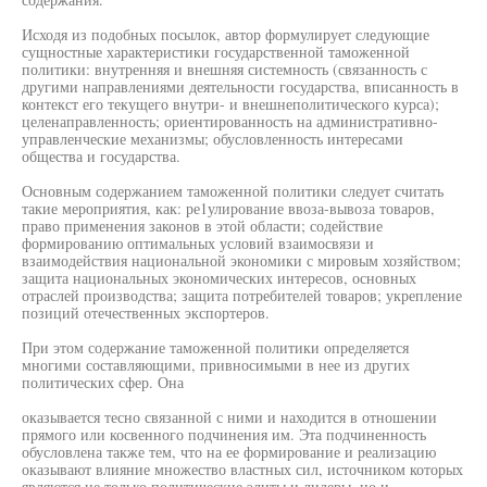
Исходя из подобных посылок, автор формулирует следующие
сущностные характеристики государственной таможенной
политики: внутренняя и внешняя системность (связанность с
другими направлениями деятельности государства, вписанность в
контекст его текущего внутри- и внешнеполитического курса);
целенаправленность; ориентированность на административно-
управленческие механизмы; обусловленность интересами
общества и государства.
Основным содержанием таможенной политики следует считать
такие мероприятия, как: ре1улирование ввоза-вывоза товаров,
право применения законов в этой области; содействие
формированию оптимальных условий взаимосвязи и
взаимодействия национальной экономики с мировым хозяйством;
защита национальных экономических интересов, основных
отраслей производства; защита потребителей товаров; укрепление
позиций отечественных экспортеров.
При этом содержание таможенной политики определяется
многими составляющими, привносимыми в нее из других
политических сфер. Она
оказывается тесно связанной с ними и находится в отношении
прямого или косвенного подчинения им. Эта подчиненность
обусловлена также тем, что на ее формирование и реализацию
оказывают влияние множество властных сил, источником которых
являются не только политические элиты и лидеры, но и