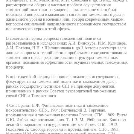
рассмотрением общих и частных проблем осуществления
таможенной политики государства, значительное место было
посвящено вопросам взаимосвязи состояния таможенного дела и
жизненного уровня населения или, говоря современным языком,
вопросам социальной направленности проводимого государством
политического курса в этой сфере4.
В советский период вопросы таможенной политики
разрабатывались в исследованиях А.И. Винокура, И.М. Кулишера,
А.И. Потяева, H.H. • Шапошникова и др.3 Авторы рассматривали
данные вопросы в тесной связи с проблемами совершенствования
таможенного права, реформирования структуры таможенных
органов, повышения эффективности осуществляемых таможенных
процедур.
В постсоветский период основное внимание в исследованиях
фокусируется на таможенной политике и таможенном деле в
рамках государств-участников СНГ на примере документов,
принимаемых в рамках Советов руководителей таможенных
служб СНГ и Таможенного
4 См.: Брандт Е.Ф. Финансовая политика и таможенное
покровительство. СПб., 1904; Витчевасий В. Торговая,
промышленная и таможенная политика России. СПб., 1909; Витте
С.Ю. Избранные воспоминания. Т. 1-3. М., i960; он же. Конспект
лекций о народном и государственном хозяйстве. СПб., 1912;
Головачев А. Свобода торговли и протекционизм. СПб., 1893;
Кулишер И.М. Очерки истории таможенной политики. СПб.,