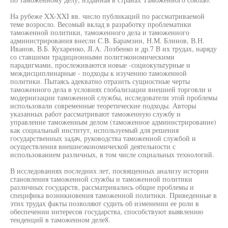
На рубеже XX-XXI вв. число публикаций по рассматриваемой
теме возросло. Весомый вклад в разработку проблематики
таможенной политики, таможенного дела и таможенного
администрирования внесли C.B. Барамзин, Н.М. Блинов, В.Н.
Иванов, В.Б. Кухаренко, JI.A. Лозбенко и др.7 В их трудах, наряду
со ставшими традиционными политэкономическими
парадигмами, прослеживаются новые -социокультурные и
междисциплинарные - подходы к изучению таможенной
политики. Пытаясь адекватно отразить сущностные черты
таможенного дела в условиях глобализации внешней торговли и
модернизации таможенной службы, исследователи этой проблемы
использовали современные теоретические подходы. Авторы
указанных работ рассматривают таможенную службу и
управление таможенным делом (таможенное администрирование)
как социальный институт, используемый для решения
государственных задач, руководства таможенной службой и
осуществления внешнеэкономической деятельности с
использованием различных, в том числе социальных технологий.
В исследованиях последних лет, посвященных анализу истории
становления таможенной службы и таможенной политики
различных государств, рассматривались общие проблемы и
специфика возникновения таможенной политики. Приведенные в
этих трудах факты позволяют судить об изменении ее роли в
обеспечении интересов государства, способствуют выявлению
тенденций в таможенном деле8.