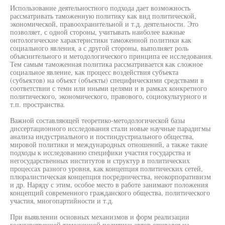
Использование деятельностного подхода дает возможность
рассматривать таможенную политику как вид политической,
экономической, правоохранительной и т.д. деятельности. Это
позволяет, с одной стороны, учитывать наиболее важные
онтологические характеристики таможенной политики как
социального явления, а с другой стороны, выполняет роль
объяснительного и методологического принципа ее исследования.
Тем самым таможенная политика рассматривается как сложное
социальное явление, как процесс воздействия субъекта
(субъектов) на объект (объекты) специфическими средствами в
соответствии с теми или иными целями и в рамках конкретного
политического, экономического, правового, социокультурного и
т.п. пространства.
Важной составляющей теоретико-методологической базы
диссертационного исследования стали новые научные парадигмы
анализа индустриального и постиндустриального общества,
мировой политики и международных отношений, а также такие
подходы к исследованию специфики участия государства и
негосударственных институтов и структур в политических
процессах разного уровня, как концепция политических сетей,
плюралистическая концепция посредничества, неокорпоративизм
и др. Наряду с этим, особое место в работе занимают положения
концепций современного гражданского общества, политического
участия, многопартийности и т.д.
При выявлении основных механизмов и форм реализации
государственной таможенной политики автор опирался на