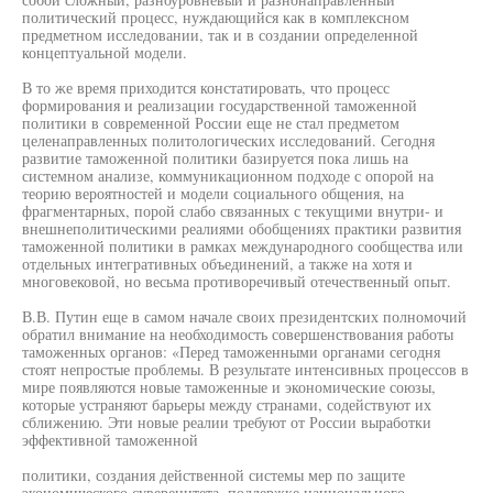
политический процесс, нуждающийся как в комплексном
предметном исследовании, так и в создании определенной
концептуальной модели.
В то же время приходится констатировать, что процесс
формирования и реализации государственной таможенной
политики в современной России еще не стал предметом
целенаправленных политологических исследований. Сегодня
развитие таможенной политики базируется пока лишь на
системном анализе, коммуникационном подходе с опорой на
теорию вероятностей и модели социального общения, на
фрагментарных, порой слабо связанных с текущими внутри- и
внешнеполитическими реалиями обобщениях практики развития
таможенной политики в рамках международного сообщества или
отдельных интегративных объединений, а также на хотя и
многовековой, но весьма противоречивый отечественный опыт.
В.В. Путин еще в самом начале своих президентских полномочий
обратил внимание на необходимость совершенствования работы
таможенных органов: «Перед таможенными органами сегодня
стоят непростые проблемы. В результате интенсивных процессов в
мире появляются новые таможенные и экономические союзы,
которые устраняют барьеры между странами, содействуют их
сближению. Эти новые реалии требуют от России выработки
эффективной таможенной
политики, создания действенной системы мер по защите
экономического суверенитета, поддержке национального