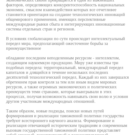
факторов, определяющих конкурентоспособность национальных
экономик, смыслом взаимодействия которых все отчетливее
становится ориентация на создание технологических инноваций
общемирового применения, имеющих перспективные
международные рынки сбыта и интегрирующих инновационные
системы отдельных стран и регионов.
В условиях глобализации по сути происходит интеллектуальный
передел мира, предполагающий ожесточение борьбы за
преимущественное
обладание последним неподеленным ресурсом - интеллектом,
создающим наукоемкую продукцию. Миру уже известны три
подобных передела: территориальный, международный передел
капиталов и длящийся в течение нескольких последних
десятилетий технологический передел, Каждый из них завершался
обретением прав контроля за тем или иным видом мировых
ресурсов, а также огромных экономических и политических
преимуществ теми странами, которые выигрывали в этих
процессах, получая возможность навязывать свою волю и условия
другим участникам международных отношений.
Таким образом, новые подходы, поиски новых путей
формирования и реализации таможенной политики государства
требуют всестороннего научного анализа. Формирование и
реализация отвечающей историческим традициям и современным
вызовам государственной таможенной политики представляет
собой сложный, разноуровневый и разнонаправленный