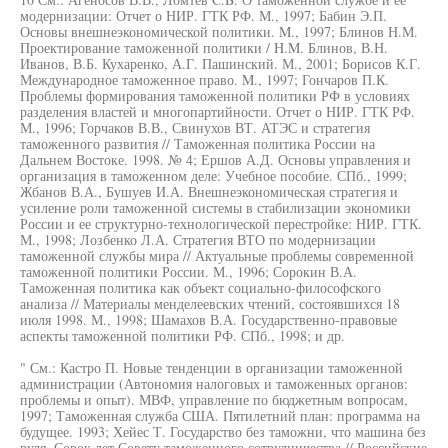
модернизации: Отчет о НИР. ГТК РФ. М., 1997; Бабин Э.П.
Основы внешнеэкономической политики. M., 1997; Блинов Н.М.
Проектирование таможенной политики / H.M. Блинов, В.Н.
Иванов, В.Б. Кухаренко, А.Г. Пашинский. М., 2001; Борисов К.Г.
Международное таможенное право. M., 1997; Гончаров П.К.
Проблемы формирования таможенной политики РФ в условиях
разделения властей и многопартийности. Отчет о НИР. ГТК РФ.
М., 1996; Горчаков В.В., Свинухов ВТ. АТЭС и стратегия
таможенного развития // Таможенная политика России на
Дальнем Востоке. 1998. № 4; Ершов А.Д. Основы управления и
организация в таможенном деле: Учебное пособие. СПб., 1999;
Жбанов В.А., Бушуев И.А. Внешнеэкономическая стратегия и
усиление роли таможенной системы в стабилизации экономики
России и ее структурно-технологической перестройке: НИР. ГТК.
М., 1998; Лозбенко Л.А. Стратегия ВТО по модернизации
таможенной службы мира // Актуальные проблемы современной
таможенной политики России. М., 1996; Сорокин В.А.
Таможенная политика как объект социально-философского
анализа // Материалы менделеевских чтений, состоявшихся 18
июля 1998. М., 1998; Шамахов В.А. Государственно-правовые
аспекты таможенной политики РФ. СПб., 1998; и др.
" См.: Кастро П. Новые тенденции в организации таможенной
администрации (Автономия налоговых и таможенных органов:
проблемы и опыт). МВФ, управление по бюджетным вопросам,
1997; Таможенная служба США. Пятилетний план: программа на
будущее. 1993; Хейес Т. Государство без таможни, что машина без
руля. Сорок лет Совету таможенного сотрудничества // Российские