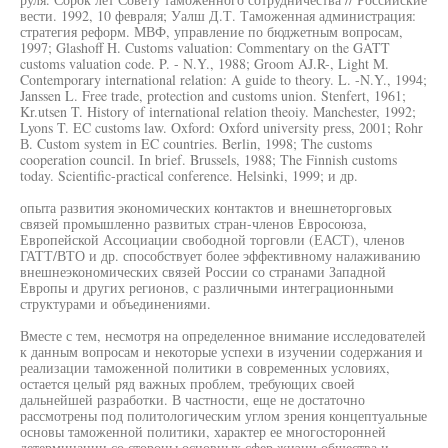
вести. 1992, 10 февраля; Уалш Д.Т. Таможенная администрация:
стратегия реформ. МВФ, управление по бюджетным вопросам,
1997; Glashoff H. Customs valuation: Commentary on the GATT
customs valuation code. P. - N.Y., 1988; Groom AJ.R-, Light M.
Contemporary international relation: A guide to theory. L. -N.Y., 1994;
Janssen L. Free trade, protection and customs union. Stenfert, 1961;
Kr.utsen T. History of international relation theoiy. Manchester, 1992;
Lyons T. EC customs law. Oxford: Oxford university press, 2001; Rohr
В. Custom system in EC countries. Berlin, 1998; The customs
cooperation council. In brief. Brussels, 1988; The Finnish customs
today. Scientific-practical conference. Helsinki, 1999; и др.
опыта развития экономических контактов и внешнеторговых
связей промышленно развитых стран-членов Евросоюза,
Европейской Ассоциации свободной торговли (ЕАСТ), членов
ГАТТ/ВТО и др. способствует более эффективному налаживанию
внешнеэкономических связей России со странами Западной
Европы и других регионов, с различными интеграционными
структурами и объединениями.
Вместе с тем, несмотря на определенное внимание исследователей
к данным вопросам и некоторые успехи в изучении содержания и
реализации таможенной политики в современных условиях,
остается целый ряд важных проблем, требующих своей
дальнейшей разработки. В частности, еще не достаточно
рассмотрены под политологическим углом зрения концептуальные
основы таможенной политики, характер ее многосторонней
детерминации со стороны основных сфер жизни общества и