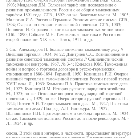
1903; Менделеев ДМ. Толковый тариф или исследование о
развитии промышленности России с ее общим таможенным
тарифом 1891 года. СПб., 1892; он же. Заветные мысли. М., 1905;
Милютин И.А. Россия и Германия. Экономические письма. СПб.,
1894; Очерки по истории таможенной политики. СПб., 1903;
Поноясин И. Справочная книжка для таможенных чиновников.
СПб., 1890; Соболев М.Н. Таможенная политика в России во
второй половине XIX века. Томск, 1911; и др.
5 См.: Александров П. Больше внимания таможенному делу //
Внешняя торговля. 1934, № 22; Дмитриев С.С. Возникновение и
развитие советской таможенной системы // Социалистический
таможенный контроль. 1967, № 3-4; Копелова ЮМ. Таможенная
война и вопрос о торговом договоре в русско-германских
отношениях в 1880-1894. Горький, 1950; Козинцева Р.И. Очерки
внешней торговли и таможенной политики России первой третьи
XVIII века. Л., 1963; Кумыкин П.А. Практика таможенного дела.
М., 1927; Кулишер И.М. История русского народного хозяйства.
М., 1925; он же. Основные вопроси международной торговой
политики. Л., 1929; он же. Очерк истории русской торговли. Пг.,
1924; Потяев А.И. Теория таможенного дела. М., 1927; Практика
таможенного дела / Под ред. А.П. Винокура. М., 1927;
Шапошников H.H. Протекционизм и свобода торговли. М., 1924;
он же. Таможенная политика России до и после революции. М. -
Л., 1924; и др.
союза. В этой связи интерес, в частности, представляет литература
по таможенному делу, изданная в странах Таможенного союза6.