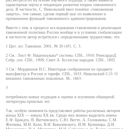
характерные черты и тенденции развития теории таможенного
дела. В частности, С. Никольский ввел понятие «таможенная
защита», тем самым, сделав первый шаг по выявлению и
применению функций таможенного администрирования.
Вместе с тем, в процессе исследования становления и реализации
таможенной политики России вообще и в условиях глобализации
в частности автор встретился с определенными трудностями, что
1 Цит. по: Таможни. 2001, № 20 (45). С. 3.
2 См.: Лист Ф. Национальна* система. СПб., 1910; РиюсардоД.
Собр. соч. СПб., 190S; Смит А. Бсгатстао народов. СПб., 1892.
3 См.: Мордвинов Н.С. Некоторые соображения по предмету
мануфактур в России и тарифе. СПб., 1833; Никольский С.О. О
внешних таможенных пошлинах. М., 1863.
3
потребовало новых подходов к оценке и изучению обширной
литературы прошлых лет.
Так, особую значимость представляют работы различных авторов
конца XIX — начала XX вв. Среди них можно выделить имена
Е.Ф. Брандта, В. Витчевского, С.Ю. Витте, А. Головачева, С.М.
Житкова, М.И. Кази, В.И. Ковалевского, И.М. Кулишера, Д.И.
Менделеева, И.А. Милютина, М.Н. Соболева и др. В них, наряду с