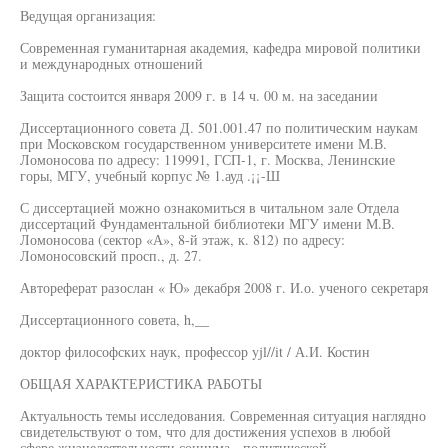
Ведущая организация:
Современная гуманитарная академия, кафедра мировой политики
и международных отношений
Защита состоится января 2009 г. в 14 ч. 00 м. на заседании
Диссертационного совета Д. 501.001.47 по политическим наукам
при Московском государственном университете имени М.В.
Ломоносова по адресу: 119991, ГСП-1, г. Москва, Ленинские
горы, МГУ, учебный корпус № 1.ауд .¡¡-Ш
С диссертацией можно ознакомиться в читальном зале Отдела
диссертаций Фундаментальной библиотеки МГУ имени М.В.
Ломоносова (сектор «А», 8-й этаж, к. 812) по адресу:
Ломоносовский просп., д. 27.
Автореферат разослан « Ю» декабря 2008 г. И.о. ученого секретаря
Диссертационного совета, h,__
доктор философских наук, профессор yjl//it / А.И. Костин
ОБЩАЯ ХАРАКТЕРИСТИКА РАБОТЫ
Актуальность темы исследования. Современная ситуация наглядно
свидетельствуют о том, что для достижения успехов в любой
сфере жизнедеятельности социума - политической,