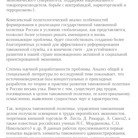
товаропроизводителя, борьбе с контрабандой, наркоторговлей и
терроризмом»1.
Комплексный политологический анализ особенностей
формирования и реализации государственной таможенной
политики России в условиях глобализации, как представляется,
позволит более успешно решать имеющиеся и вновь
возникающие проблемы, будет способствовать созданию более
благоприятных условий для эффективного реформирования
таможенной службы, а в конечном счете - для устойчивого
развития в нашей стране инновационно активной и социальной
ориентированной экономики.
Степень научной разработанности проблемы. Анализ общей и
специальной литературы по исследуемой теме показывает, что
источниковедческая база концептуальных и прикладных
разработок по теории и практике развития таможенной политики
в России весьма узка. Вместе с тем, существует ряд трудов,
посвященных в целом таможенной политике, ее категориальному
осмыслению, выявлению сущностных черт и характеристик.
Так, вопросы таможенной политики, управления таможенным
делом получили освещение в трудах европейских экономистов,
теоретиков внешней торговли Ф. Листа, Д. Рикардо, А. Смита2, а
также известных российских ученых Н.С. Мордвинова, С.О.
Никольского3 и др. В данных работах прослеживаются первые
попытки выделить элементы таможенного администрирования,
рассмотреть их на основе научного подхода, а также выявить