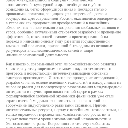
экономической, культурной и др. - необходима глубоко
осмысленная, четко сформулированная и последовательно
проводимая политика, защищающая интересы общества и
государства. Для современной России, оказавшейся одновременно
в условиях как продолжения преобразований в важнейших
областях, так и значительного возрастания глобальных вызовов и
угроз, особенно актуальными становятся разработка и проведение
эффективной, отвечающей реалиям и ориентированной на
переход к инновационному типу развития государственной
таможенной политики, призванной быть одним из основных
регуляторов внешнеэкономических связей и шире
-внешнеполитической деятельности.
Как известно, современный этап мирохозяйственного развития
характеризуется ускоренными темпами научно-технического
прогресса и возрастающей интеллектуализацией основных
факторов производства. Интенсивное проведение исследований,
разработка на их основе новейших технологий и выход с ними на
мировые рынки для последующего развертывания международной
интеграции в научно-производственной сфере в рамках
формирующейся глобальной экономики фактически уже стали
стратегической моделью экономического роста, взятой на
вооружение индустриально развитыми странами. Причем
интеллектуальные ресурсы, наряду с новейшими технологиями, не
только определяют перспективы хозяйственного роста, ни и
служат показателем уровня экономической независимости и
благосостояния страны. Встроенность в систему глобальных
экономических связей превращается в один из важнейших