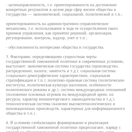
- целенаправленность, т.е. ориентированность на достижение
конкретных результатов в целом ряде сфер жизни общества и
государства — экономической, социальной, политической и т.п.;
ориентированность на административно-управленческие
механизмы, т.е. использование в ходе ее осуществления таких
приемов управления, как принятие решений, организация,
регулирование, контроль, надзор, учет и т.п.;
- обусловленность интересами общества и государства.
3. Факторами, определяющими сущностные черты
государственной таможенной политики в современных условиях,
выступают: экономическая система государства (производство,
распределение, налоги, занятость и т.д.); социальная система
(социально-демографические характеристики, социальная
стратификация и т.п.); политико-правовая система (политические
институты, политическая культура населения, особенности
политического режима и др.); система международных отношений
(положение основных игроков на международной арене, их
ресурсы, характер внешнеторгового законодательства и т.д.);
технологическая система (наличие высокотехнологических и
инновационных производств, характерных для информационного
общества и т.п.).
4. В условиях глобализации формирование и реализация
государственной таможенной политики предполагают, наряду с
опорой на общемировые тенденции и закономерности, учет