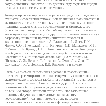
государственные, общественные, деловые структуры как внутри
страны, так и на международном уровне.
Автором проанализирована историческая традиция определения
сущности и содержания таможенной политики в политической и
экономической мысли. Основными концепциями таможенной
политики следует считать протекционизм и фритредерство
(воплощение принципа «свободной торговли»), в чистом виде
являющиеся противоречащими друг другу. Значительный вклад в
разработку концепции протекционистской торговой и
таможенной политики внесли А. Гамильтон, Ф. Лист, И.И.
Янжул, С.О. Никольский, Е.Ф. Канкрин, Д.И. Менделеев, М.Н.
Соболев, Е.Ф. Брандт, Н.Н. Шапошников и другие. Концепция
«свободной торговли» плодотворно разрабатывалась такими
классиками экономической мысли, как Дж.Ст. Милль, М.
Шевалье, С.-Ж. Батист, Д. Рикардо, А. Смит, Дж. Сакс, П.
Самуэльсон, Я.А. Новиков, В.В. Бирюкович и другие.
Глава 2 «Таможенная политика в условиях глобализации»
посвящена рассмотрению влияния современных политических и
экономических процессов глобального масштаба на сущность и
содержание таможенной политики государств. В качестве
обозначения общих рамок осуществления этого влияния следует,
по мнению автора, привести тезис о том, что таможенная
политика, будучи самостоятельным направлением
государственной политики, вместе с тем, не может
рассматриваться в отрыве от логики формирования и реализации
других направлений политики государства. В настоящее время