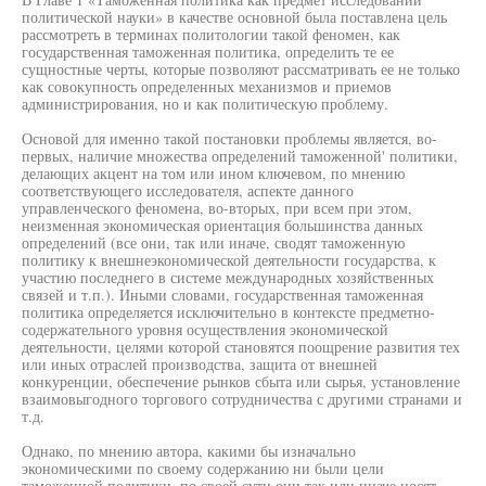
политической науки» в качестве основной была поставлена цель
рассмотреть в терминах политологии такой феномен, как
государственная таможенная политика, определить те ее
сущностные черты, которые позволяют рассматривать ее не только
как совокупность определенных механизмов и приемов
администрирования, но и как политическую проблему.
Основой для именно такой постановки проблемы является, во-
первых, наличие множества определений таможенной' политики,
делающих акцент на том или ином ключевом, по мнению
соответствующего исследователя, аспекте данного
управленческого феномена, во-вторых, при всем при этом,
неизменная экономическая ориентация большинства данных
определений (все они, так или иначе, сводят таможенную
политику к внешнеэкономической деятельности государства, к
участию последнего в системе международных хозяйственных
связей и т.п.). Иными словами, государственная таможенная
политика определяется исключительно в контексте предметно-
содержательного уровня осуществления экономической
деятельности, целями которой становятся поощрение развития тех
или иных отраслей производства, защита от внешней
конкуренции, обеспечение рынков сбыта или сырья, установление
взаимовыгодного торгового сотрудничества с другими странами и
т.д.
Однако, по мнению автора, какими бы изначально
экономическими по своему содержанию ни были цели
таможенной политики, по своей сути они так или иначе носят