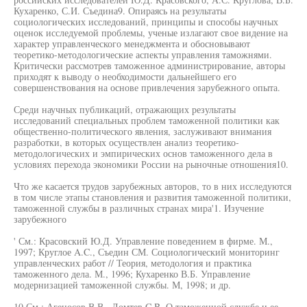
Кухаренко, С.И. Съедина9. Опираясь на результаты
социологических исследований, принципы и способы научных
оценок исследуемой проблемы, ученые излагают свое видение на
характер управленческого менеджмента и обосновывают
теоретико-методологические аспекты управления таможнями.
Критически рассмотрев таможенное администрирование, авторы
приходят к выводу о необходимости дальнейшего его
совершенствования на основе привлечения зарубежного опыта.
Среди научных публикаций, отражающих результаты
исследований специальных проблем таможенной политики как
общественно-политического явления, заслуживают внимания
разработки, в которых осуществлен анализ теоретико-
методологических и эмпирических основ таможенного дела в
условиях перехода экономики России на рыночные отношения10.
Что же касается трудов зарубежных авторов, то в них исследуются
в том числе этапы становления и развития таможенной политики,
таможенной службы в различных странах мира'1. Изучение
зарубежного
' См.: Красовский Ю.Д. Управление поведением в фирме. М.,
1997; Круглое A.C., Съедин СМ. Социологический мониторинг
управленческих работ // Теория, методология и практика
таможенного дела. М., 1996; Кухаренко В.Б. Управление
модернизацией таможенной службы. М, 1998; и др.
10 См.: Агеносов В.В., Ломтев C.B. О таможенной службе и ее