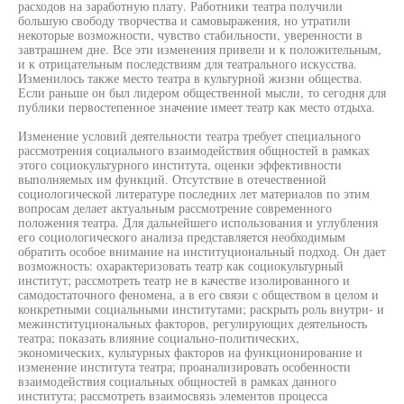
расходов на заработную плату. Работники театра получили
большую свободу творчества и самовыражения, но утратили
некоторые возможности, чувство стабильности, уверенности в
завтрашнем дне. Все эти изменения привели и к положительным,
и к отрицательным последствиям для театрального искусства.
Изменилось также место театра в культурной жизни общества.
Если раньше он был лидером общественной мысли, то сегодня для
публики первостепенное значение имеет театр как место отдыха.
Изменение условий деятельности театра требует специального
рассмотрения социального взаимодействия общностей в рамках
этого социокультурного института, оценки эффективности
выполняемых им функций. Отсутствие в отечественной
социологической литературе последних лет материалов по этим
вопросам делает актуальным рассмотрение современного
положения театра. Для дальнейшего использования и углубления
его социологического анализа представляется необходимым
обратить особое внимание на институциональный подход. Он дает
возможность: охарактеризовать театр как социокультурный
институт; рассмотреть театр не в качестве изолированного и
самодостаточного феномена, а в его связи с обществом в целом и
конкретными социальными институтами; раскрыть роль внутри- и
межинституциональных факторов, регулирующих деятельность
театра; показать влияние социально-политических,
экономических, культурных факторов на функционирование и
изменение института театра; проанализировать особенности
взаимодействия социальных общностей в рамках данного
института; рассмотреть взаимосвязь элементов процесса