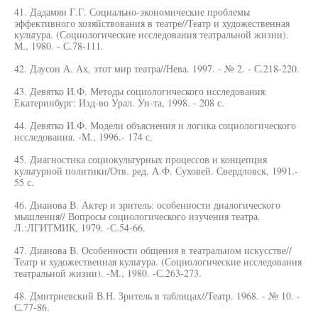
41. Дадамян Г.Г. Социально-экономические проблемы
эффективного хозяйствования в театре//Театр и художественная
культура. (Социологические исследования театральной жизни).
М., 1980. - С.78-111.
42. Даусон А. Ах, этот мир театра//Нева. 1997. - № 2. - С.218-220.
43. Девятко И.Ф. Методы социологического исследования.
Екатеринбург: Изд-во Урал. Ун-та, 1998. - 208 с.
44. Девятко И.Ф. Модели объяснения и логика социологического
исследования. -М., 1996.- 174 с.
45. Диагностика социокультурных процессов и концепция
культурной политики/Отв. ред. А.Ф. Суховей. Свердловск, 1991.-
55 с.
46. Дианова В. Актер и зритель: особенности диалогического
мышления// Вопросы социологического изучения театра.
Л.:ЛГИТМИК, 1979. -С.54-66.
47. Дианова В. Особенности общения в театральном искусстве//
Театр и художественная культура. (Социологические исследования
театральной жизни). -М., 1980. -С.263-273.
48. Дмитриевский В.Н. Зритель в таблицах//Театр. 1968. - № 10. -
С.77-86.