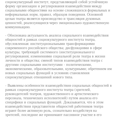
социокультурный институт, представляющий собой устойчивую
форму организации и регулирования взаимодействия между
социальными общностями на основе сложившихся формальных и
неформальных норм, правил, образцов поведения. Основной
целью театра является производство и трансляция духовных
ценностей, реализующиеся через эмоционально-художественную
коммуникацию.
- Обоснована актуальность анализа социального взаимодействия
общностей в рамках социокультурного института театра,
обусловленная: институциональными трансформациями
современного российского общества; дисфункциями в сфере
культуры, требующей системного (институционального)
регулирования; изменениями социальной роли театра в жизни
личности и общества; сменой типов взаимодействия театра с
другими социальными институтами - политическими,
экономическими, образовательными, культурными; обретением им
новых социальных функций в условиях становления
социокультурных отношений нового типа.
- Выявлены особенности взаимодействия социальных общностей в
рамках социокультурного института театра (зрителей,
руководителей театров, художественного и артистического
персонала, технических исполнителей) путем анализа его
специфики и социальных функций. Доказывается, что в этом
взаимодействии представители общностей работников театра
играют более активную роль, сознательно воздействуя на
зрителей, последние же принимают пассивное участие в его