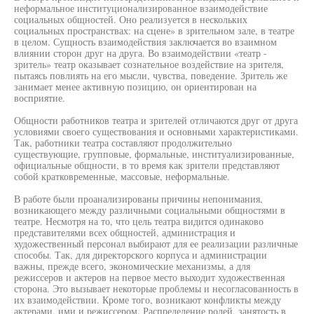
неформальное институционализированное взаимодействие
социальных общностей. Оно реализуется в нескольких
социальных пространствах: на сцене» в зрительном зале, в театре
в целом. Сущность взаимодействия заключается во взаимном
влиянии сторон друг на друга. Во взаимодействии «театр -
зритель» театр оказывает сознательное воздействие на зрителя,
пытаясь повлиять на его мысли, чувства, поведение. Зритель же
занимает менее активную позицию, он ориентирован на
восприятие.
Общности работников театра и зрителей отличаются друг от друга
условиями своего существования и основными характеристиками.
Так, работники театра составляют продолжительно
существующие, групповые, формальные, институализированные,
официальные общности, в то время как зрители представляют
собой кратковременные, массовые, неформальные.
В работе были проанализированы причины непонимания,
возникающего между различными социальными общностями в
театре. Несмотря на то, что цель театра видится одинаково
представителями всех общностей, администрация и
художественный персонал выбирают для ее реализации различные
способы. Так, для директорского корпуса и администрации
важны, прежде всего, экономические механизмы, а для
режиссеров и актеров на первое место выходит художественная
сторона. Это вызывает некоторые проблемы и несогласованность в
их взаимодействии. Кроме того, возникают конфликты между
актерами, ими и режиссером. Распределение ролей, занятость в