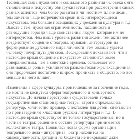
Теснейшая связь духовного и социального развития человека с его
отношением к искусству обнаруживается при рассмотрении самых
разных аспектов: чем более развиты в личностном плане люди,
тем заметно чаще встречаются среди них интересующиеся
искусством, тем больше посещающих учреждения культуры и т.д.
Вместе с тем, духовная ограниченность, пассивность и
равнодушие гораздо чаще свойственны людям, которые им не
интересуются. Чем выше уровень развития людей, тем активнее
воздействует общение с театром, музыкой, литературой на
формирование духовного мира личности, тем больше удается
человеку почерпнуть для себя. Исследования показывают, что в
настоящее время общение с искусством становится более
поверхностным, чем в советские времена, ослабевает его
развивающая роль и усиливается развлекательно-релаксационная,
оно продолжает достаточно широко проникать в общество, но все
меньше на него влияет.
Изменения в сфере культуры, произошедшие за последние годы,
не могли не коснуться сферы театрального и концертного
искусства. До начала перестройки существовали только
государственные стационарные театры, строго определялись
репертуар, количество премьер, спектаклей для детей, спектаклей
по произведениям классиков русской литературы и т.д. В
настоящее время существуют не только государственные, но и
частные театры; решение о составе репертуара принимается
коллективом театра. Появилась новая форма организации
театрального дела - антреприза. Театр находится на
самоокупаемости, дотации из бюджета не покрывают даже