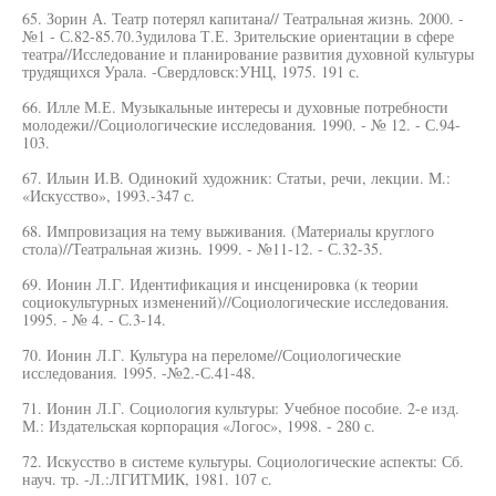
65. Зорин А. Театр потерял капитана// Театральная жизнь. 2000. -
№1 - С.82-85.70.3удилова Т.Е. Зрительские ориентации в сфере
театра//Исследование и планирование развития духовной культуры
трудящихся Урала. -Свердловск:УНЦ, 1975. 191 с.
66. Илле М.Е. Музыкальные интересы и духовные потребности
молодежи//Социологические исследования. 1990. - № 12. - С.94-
103.
67. Ильин И.В. Одинокий художник: Статьи, речи, лекции. М.:
«Искусство», 1993.-347 с.
68. Импровизация на тему выживания. (Материалы круглого
стола)//Театральная жизнь. 1999. - №11-12. - С.32-35.
69. Ионин Л.Г. Идентификация и инсценировка (к теории
социокультурных изменений)//Социологические исследования.
1995. - № 4. - С.3-14.
70. Ионин Л.Г. Культура на переломе//Социологические
исследования. 1995. -№2.-С.41-48.
71. Ионин Л.Г. Социология культуры: Учебное пособие. 2-е изд.
М.: Издательская корпорация «Логос», 1998. - 280 с.
72. Искусство в системе культуры. Социологические аспекты: Сб.
науч. тр. -Л.:ЛГИТМИК, 1981. 107 с.