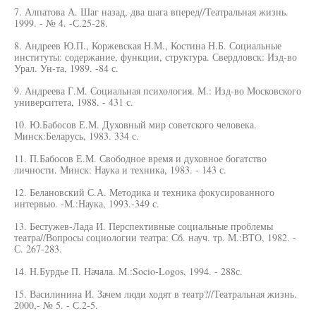
7. Алпатова А. Шаг назад, два шага вперед//Театральная жизнь.
1999. - № 4. -С.25-28.
8. Андреев Ю.П., Коржевская Н.М., Костина Н.Б. Социальные
институты: содержание, функции, структура. Свердловск: Изд-во
Урал. Ун-та, 1989. -84 с.
9. Андреева Г.М. Социальная психология. М.: Изд-во Московского
университета, 1988. - 431 с.
10. Ю.Бабосов Е.М. Духовный мир советского человека.
Минск:Беларусь, 1983. 334 с.
11. П.Бабосов Е.М. Свободное время и духовное богатство
личности. Минск: Наука и техника, 1983. - 143 с.
12. Белановский С.А. Методика и техника фокусированного
интервью. -М.:Наука, 1993.-349 с.
13. Бестужев-Лада И. Перспективные социальные проблемы
театра//Вопросы социологии театра: Сб. науч. тр. М.:ВТО, 1982. -
С. 267-283.
14. Н.Бурдье П. Начала. M.:Socio-Logos, 1994. - 288с.
15. Василинина И. Зачем люди ходят в театр?//Театральная жизнь.
2000,- № 5. - С.2-5.