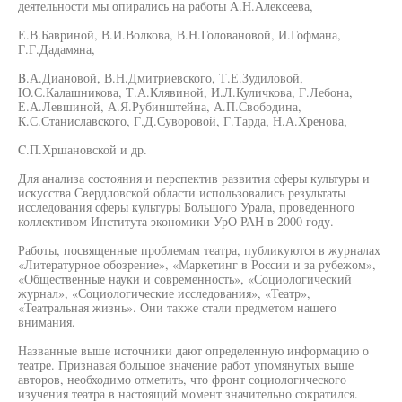
деятельности мы опирались на работы А.Н.Алексеева,
Е.В.Бавриной, В.И.Волкова, В.Н.Головановой, И.Гофмана,
Г.Г.Дадамяна,
B.А.Диановой, В.Н.Дмитриевского, Т.Е.Зудиловой,
Ю.С.Калашникова, Т.А.Клявиной, И.Л.Куличкова, Г.Лебона,
Е.А.Левшиной, А.Я.Рубинштейна, А.П.Свободина,
К.С.Станиславского, Г.Д.Суворовой, Г.Тарда, Н.А.Хренова,
C.П.Хршановской и др.
Для анализа состояния и перспектив развития сферы культуры и
искусства Свердловской области использовались результаты
исследования сферы культуры Большого Урала, проведенного
коллективом Института экономики УрО РАН в 2000 году.
Работы, посвященные проблемам театра, публикуются в журналах
«Литературное обозрение», «Маркетинг в России и за рубежом»,
«Общественные науки и современность», «Социологический
журнал», «Социологические исследования», «Театр»,
«Театральная жизнь». Они также стали предметом нашего
внимания.
Названные выше источники дают определенную информацию о
театре. Признавая большое значение работ упомянутых выше
авторов, необходимо отметить, что фронт социологического
изучения театра в настоящий момент значительно сократился.