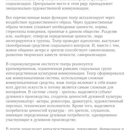
социализации. Центральное место в этом ряду принадлежит
эмоционально-художественной коммуникации.
Все перечисленные выше функции театр актуализирует через
воздействие художественного образа. Через художественные
образы человек усваивает необходимые ценности, нормы,
стереотипы поведения, принятые в данном обществе. Разделяя
или, наоборот, отвергая определенные ценности, люди
интегрируются в группы. Театр проводит идеологию, выступает
своеобразным средством социального контроля. И, вместе с тем,
живое общение актера и зрителя способствует самопознанию,
развитию творческих качеств личности, самореализации.
В социокультурном институте театра реализуется
кратковременная, ограниченная рамками социальных групп
непосредственная культурная коммуникация. Театр сформировался
как коммуникативная система, использующая сложные
коммуникативные средства, язык театра включает в себя языки
всех других искусств и потому является самым сложным для
восприятия. В системе «театр - зритель» выделяется субъект
духовного производства, создатель ценностей духовной культуры
(коммуникатор) -актеры, режиссеры, драматурги, художественный
персонал, технические исполнители. Кроме того, выделяются
потребители ценностей культуры - это зрители, слушатели,
имеющие определенные духовные потребности, одновременно
участвующие в духовном производстве.
В театре происходит непосредственное, преходящее, формальное и