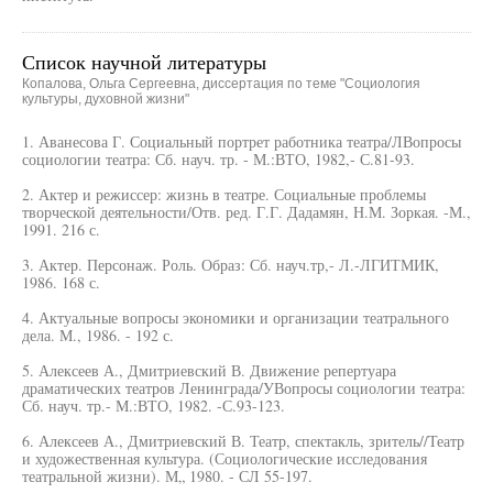
Список научной литературы
Копалова, Ольга Сергеевна, диссертация по теме "Социология
культуры, духовной жизни"
1. Аванесова Г. Социальный портрет работника театра/ЛВопросы
социологии театра: Сб. науч. тр. - М.:ВТО, 1982,- С.81-93.
2. Актер и режиссер: жизнь в театре. Социальные проблемы
творческой деятельности/Отв. ред. Г.Г. Дадамян, Н.М. Зоркая. -М.,
1991. 216 с.
3. Актер. Персонаж. Роль. Образ: Сб. науч.тр,- Л.-ЛГИТМИК,
1986. 168 с.
4. Актуальные вопросы экономики и организации театрального
дела. М., 1986. - 192 с.
5. Алексеев А., Дмитриевский В. Движение репертуара
драматических театров Ленинграда/УВопросы социологии театра:
Сб. науч. тр.- М.:ВТО, 1982. -С.93-123.
6. Алексеев А., Дмитриевский В. Театр, спектакль, зритель//Театр
и художественная культура. (Социологические исследования
театральной жизни). М„ 1980. - СЛ 55-197.