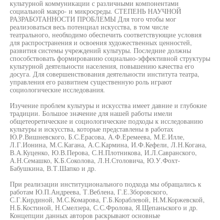
культурной коммуникации с различными компонентами
социальной макро- и микросреды. СТЕПЕНЬ НАУЧНОЙ
РАЗРАБОТАННОСТИ ПРОБЛЕМЫ Для того чтобы мог
реализоваться весь потенциал искусства, в том числе
театрального, необходимо обеспечить соответствующие условия
для распространения и освоения художественных ценностей,
развития системы учреждений культуры. Последние должны
способствовать формированию социально-эффективной структуры
культурной деятельности населения, повышению качества его
досуга. Для совершенствования деятельности института театра,
управления его развитием существенную роль играют
социологические исследования.
Изучение проблем культуры и искусства имеет давние и глубокие
традиции. Большое значение для нашей работы имели
общетеоретические и социологические подходы к исследованию
культуры и искусства, которые представлены в работах
Ю.Р.Вишневского, Б.С.Ерасова, А.Ф.Еремеева, М.Е.Илле,
Л.Г.Ионина, М.С.Кагана, А.С.Кармина, И.Ф.Кефели, Л.Н.Когана,
В.А.Куценко, Ю.В.Перова, С.Н.Плотникова, И.Л.Савранского,
А.Н.Семашко, К.Б.Соколова, Л.Н.Столовича, Ю.У.Фохт-
Бабушкина, В.Т.Шапко и др.
При реализации институционального подхода мы обращались к
работам Ю.П.Андреева, Т.Веблена, Г.Е.Зборовского,
С.Г.Кирдиной, М.С.Комарова, Г.Б.Кораблевой, Н.М.Коржевской,
Н.Б.Костиной, Н.Смелзера, С.С.Фролова, Я.Щепаньского и др.
Концепции данных авторов раскрывают основные