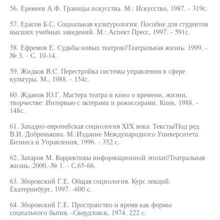
56. Еремеев А.Ф. Границы искусства. М.: Искусство, 1987. - 319с.
57. Ерасов Б.С. Социальная культурология: Пособие для студентов
высших учебных заведений. М.: Аспект Пресс, 1997. - 591с.
58. Ефремов Е. Судьбы новых театров//Театральная жизнь. 1999. -
№ 3. - С. 10-14.
59. Жидков B.C. Перестройка системы управления в сфере
культуры. М., 1988. - 154с.
60. Жданов Ю.Г. Мастера театра и кино о времени, жизни,
творчестве: Интервью с актерами и режиссерами. Киев, 1988. -
148с.
61. Западно-европейская социология XIX века: Тексты/Под ред.
В.И. Добренькова. М.:Издание Международного Университета
Бизнеса и Управления, 1996. - 352 с.
62. Захаров М. Коррективы информационной эпохи//Театральная
жизнь. 2000,-№ 1. - С.65-66.
63. Зборовский Г.Е. Общая социология. Курс лекций.
Екатеринбург, 1997. -600 с.
64. Зборовский Г.Е. Пространство и время как формы
социального бытия. -Свердловск, 1974. 222 с.