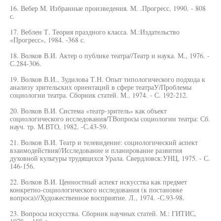
16. Вебер М. Избранные произведения. М. .Прогресс, 1990. - 808
с.
17. Веблен Т. Теория праздного класса. М.:Издательство
«Прогресс», 1984. -368 с.
18. Волков В.И. Актер о публике театра//Театр и наука. М., 1976. -
С.284-306.
19. Волков В.И., Зудилова Т.Н. Опыт типологического подхода к
анализу зрительских ориентаций в сфере театраУ/Проблемы
социологии театра. Сборник статей. М., 1974. - С. 192-212.
20. Волков В.И. Система «театр-зритель» как объект
социологического исследования/ТВопросы социологии театра: Сб.
науч. тр. М.ВТО, 1982. -С.43-59.
21. Волков В.И. Театр и телевидение: социологический аспект
взаимодействия//Исследование и планирование развития
духовной культуры трудящихся Урала. Свердловск:УНЦ, 1975. - С.
146-156.
22. Волков В.И. Ценностный аспект искусства как предмет
конкретно-социологического исследования (к постановке
вопроса)//Художественное восприятие. Л., 1974. -С.93-98.
23. Вопросы искусства. Сборник научных статей. М.: ГИТИС,