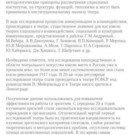
методологические принципы рассмотрения социальных
институтов, их структуры, функций, типологии и могут быть
применены к институциональному анализу театра.
В ходе исследования процессов коммуникации и взаимодействия,
происходящих в театре, существенное значение для нас имели
теории социального взаимодействия, социальной и культурной
коммуникации, представленные в работах Г.М.Андреевой,
М.Вебера, А.В.Дмитриева, Г.Зиммеля, В.П.Конецкой, Р.Мертона,
Ю.И.Мирошникова, А.Моля, Т.Парсонса, П.А.Сорокина,
Ю.Хабермаса, Дж.Хоманса, Т.Шибутани и др.
Необходимо отметить, что исследования непосредственно в
области театрального искусства имели место в России уже в
прошлом веке, но более или менее систематическими они стали
после революции 1917 года. В 20-ые годы регулярные
исследования театра стали проводиться в театре РСФСР под
руководством В. Мейерхольда и в Театре юного зрителя в
Ленинграде.
Полученные данные использовались для повышения
эффективности работы со зрителем. С середины 20-х годов
изучением зрителей стали заниматься научно-исследовательские
учреждения и организации. Отличительной чертой первых
исследований театра была их практическая направленность на
изучение зрительского восприятия спектакля, слабое развитие
теоретических и методологических проблем, отсутствие системы
точных количественных показателей. В это время самым