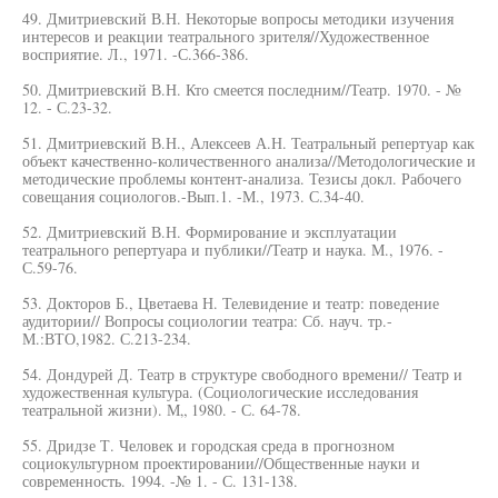
49. Дмитриевский В.Н. Некоторые вопросы методики изучения
интересов и реакции театрального зрителя//Художественное
восприятие. Л., 1971. -С.366-386.
50. Дмитриевский В.Н. Кто смеется последним//Театр. 1970. - №
12. - С.23-32.
51. Дмитриевский В.Н., Алексеев А.Н. Театральный репертуар как
объект качественно-количественного анализа//Методологические и
методические проблемы контент-анализа. Тезисы докл. Рабочего
совещания социологов.-Вып.1. -М., 1973. С.34-40.
52. Дмитриевский В.Н. Формирование и эксплуатации
театрального репертуара и публики//Театр и наука. М., 1976. -
С.59-76.
53. Докторов Б., Цветаева Н. Телевидение и театр: поведение
аудитории// Вопросы социологии театра: Сб. науч. тр.-
М.:ВТО,1982. С.213-234.
54. Дондурей Д. Театр в структуре свободного времени// Театр и
художественная культура. (Социологические исследования
театральной жизни). М„ 1980. - С. 64-78.
55. Дридзе Т. Человек и городская среда в прогнозном
социокультурном проектировании//Общественные науки и
современность. 1994. -№ 1. - С. 131-138.