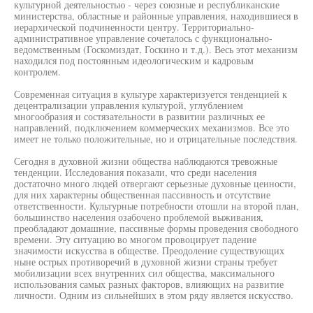
культурной деятельностью - через союзные и республиканские
министерства, областные и районные управления, находившиеся в
иерархической подчиненности центру. Территориально-
административное управление сочеталось с функционально-
ведомственным (Госкомиздат, Госкино и т.д.). Весь этот механизм
находился под постоянным идеологическим и кадровым
контролем.
Современная ситуация в культуре характеризуется тенденцией к
децентрализации управления культурой, углублением
многообразия и состязательности в развитии различных ее
направлений, подключением коммерческих механизмов. Все это
имеет не только положительные, но и отрицательные последствия.
Сегодня в духовной жизни общества наблюдаются тревожные
тенденции. Исследования показали, что среди населения
достаточно много людей отвергают серьезные духовные ценности,
для них характерны общественная пассивность и отсутствие
ответственности. Культурные потребности отошли на второй план,
большинство населения озабочено проблемой выживания,
преобладают домашние, пассивные формы проведения свободного
времени. Эту ситуацию во многом провоцирует падение
значимости искусства в обществе. Преодоление существующих
ныне острых противоречий в духовной жизни страны требует
мобилизации всех внутренних сил общества, максимального
использования самых разных факторов, влияющих на развитие
личности. Одним из сильнейших в этом ряду является искусство.