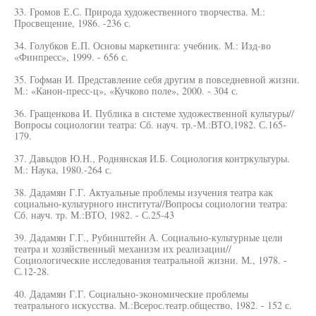
33. Громов Е.С. Природа художественного творчества. М.:
Просвещение, 1986. -236 с.
34. Голубков Е.П. Основы маркетинга: учебник. М.: Изд-во
«Финпресс», 1999. - 656 с.
35. Гофман И. Представление себя другим в повседневной жизни.
М.: «Канон-пресс-ц», «Кучково поле», 2000. - 304 с.
36. Гращенкова И. Публика в системе художественной культуры//
Вопросы социологии театра: Сб. науч. тр.-М.:ВТО,1982. С.165-
179.
37. Давыдов Ю.Н., Роднянская И.Б. Социология контркультуры.
М.: Наука, 1980.-264 с.
38. Дадамян Г.Г. Актуальные проблемы изучения театра как
социально-культурного института//Вопросы социологии театра:
Сб. науч. тр. М.:ВТО, 1982. - С.25-43
39. Дадамян Г.Г., Рубинштейн А. Социально-культурные цели
театра и хозяйственный механизм их реализации//
Социологические исследования театральной жизни. М., 1978. -
С.12-28.
40. Дадамян Г.Г. Социально-экономические проблемы
театрального искусства. М.:Всерос.театр.общество, 1982. - 152 с.