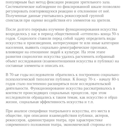
популярным был метод фиксации реакции зрительного зала.
Систематическое наблюдение по фиксированной шкале позволяло
регулировать повторяющуюся реакцию и отклонение от неё.
Полученные данные учитывались режиссерской группой
спектакля при оценке воздействия его элементов на зрителя.
После долгого перерыва изучение функционирования искусства
возродилось у нас в период общественной «оттепели» конца 50-х
годов. Социологи ставили перед собой задачу определить виды
искусства и произведения, интересующие те или иные категории
населения, выявить социально-демографические признаки,
влияющие на отношение людей к культуре. На этом этапе
развития социологии искусства удалось расчленить избранный
объект исследования (взаимоотношения искусства и публики) на
составные элементы и описать их.
В 70-ые годы исследователи обратились к построению социально-
психологической типологии публики. К йонцу 70-х - началу 80-х
годов стало постепенно расширяться поле исследовательской
деятельности. Функционирование искусства рассматривалось в
контексте происходящих социальных процессов, при этом
исследователи обращались к таким темам, как искусство и образ
жизни, социальная эффективность искусства и т.п.
При анализе специфики театрального искусства, его места в
обществе, при описании взаимодействия публики, актеров,
режиссеров, администрации театра, при характеристике
современного положения театра, экономической стороны его