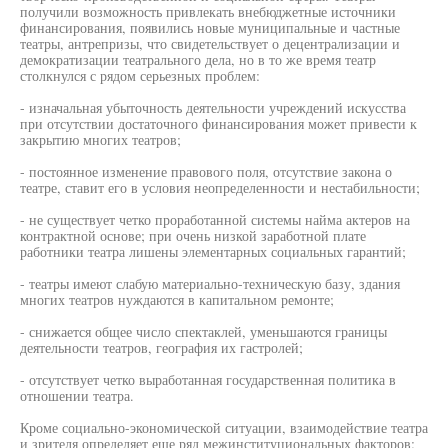
получили возможность привлекать внебюджетные источники
финансирования, появились новые муниципальные и частные
театры, антрепризы, что свидетельствует о децентрализации и
демократизации театрального дела, но в то же время театр
столкнулся с рядом серьезных проблем:
- изначальная убыточность деятельности учреждений искусства
при отсутствии достаточного финансирования может привести к
закрытию многих театров;
- постоянное изменение правового поля, отсутствие закона о
театре, ставит его в условия неопределенности и нестабильности;
- не существует четко проработанной системы найма актеров на
контрактной основе; при очень низкой заработной плате
работники театра лишены элементарных социальных гарантий;
- театры имеют слабую материально-техническую базу, здания
многих театров нуждаются в капитальном ремонте;
- снижается общее число спектаклей, уменьшаются границы
деятельности театров, география их гастролей;
- отсутствует четко выработанная государственная политика в
отношении театра.
Кроме социально-экономической ситуации, взаимодействие театра
и зрителя определяет еще ряд межинституциональных факторов: