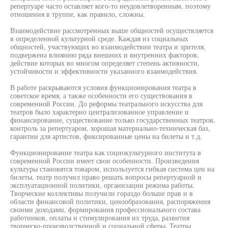
репертуаре часто оставляет кого-то неудовлетворенным, поэтому
отношения в труппе, как правило, сложны.
Взаимодействие рассмотренных выше общностей осуществляется
в определенной культурной среде. Каждая из социальных
общностей, участвующих во взаимодействии театра и зрителя,
подвержена влиянию ряда внешних и внутренних факторов,
действие которых во многом определяет степень активности,
устойчивости и эффективности указанного взаимодействия.
В работе раскрываются условия функционирования театра в
советское время, а также особенности его существования в
современной России. До реформы театрального искусства для
театров было характерно централизованное управление и
финансирование, существование только государственных театров,
контроль за репертуаром, хорошая материально-техническая баз,
гарантии для артистов, фиксированные цены на билеты и т.д.
Функционирование театра как социокультурного института в
современной России имеет свои особенности. Произведения
культуры становятся товаром, используется гибкая система цен на
билеты, театр получил право решать вопросы репертуарной и
эксплуатационной политики, организации режима работы.
Творческие коллективы получили гораздо больше прав и в
области финансовой политики, ценообразования, распоряжения
своими доходами, формирования профессионального состава
работников, оплаты и стимулирования их труда, развития
творческо-производственной и социальной сферы. Театры