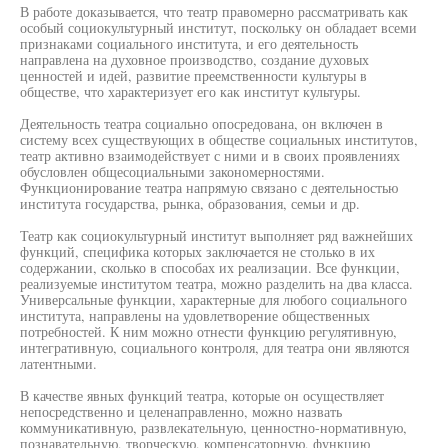
В работе доказывается, что театр правомерно рассматривать как
особый социокультурный институт, поскольку он обладает всеми
признаками социального института, и его деятельность
направлена на духовное производство, создание духовых
ценностей и идей, развитие преемственности культуры в
обществе, что характеризует его как институт культуры.
Деятельность театра социально опосредована, он включен в
систему всех существующих в обществе социальных институтов,
театр активно взаимодействует с ними и в своих проявлениях
обусловлен общесоциальными закономерностями.
Функционирование театра напрямую связано с деятельностью
института государства, рынка, образования, семьи и др.
Театр как социокультурный институт выполняет ряд важнейших
функций, специфика которых заключается не столько в их
содержании, сколько в способах их реализации. Все функции,
реализуемые институтом театра, можно разделить на два класса.
Универсальные функции, характерные для любого социального
института, направлены на удовлетворение общественных
потребностей. К ним можно отнести функцию регулятивную,
интегративную, социального контроля, для театра они являются
латентными.
В качестве явных функций театра, которые он осуществляет
непосредственно и целенаправленно, можно назвать
коммуникативную, развлекательную, ценностно-нормативную,
познавательную, творческую, компенсаторную, функцию