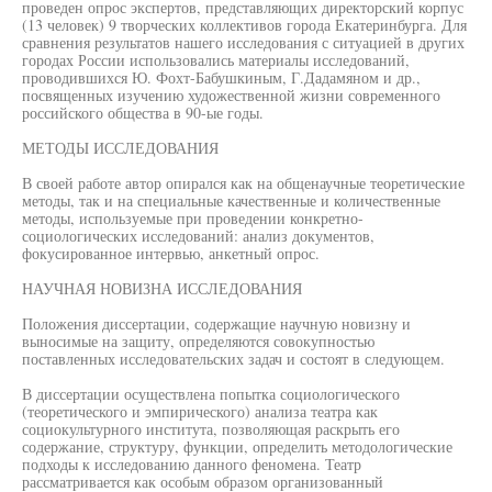
проведен опрос экспертов, представляющих директорский корпус
(13 человек) 9 творческих коллективов города Екатеринбурга. Для
сравнения результатов нашего исследования с ситуацией в других
городах России использовались материалы исследований,
проводившихся Ю. Фохт-Бабушкиным, Г.Дадамяном и др.,
посвященных изучению художественной жизни современного
российского общества в 90-ые годы.
МЕТОДЫ ИССЛЕДОВАНИЯ
В своей работе автор опирался как на общенаучные теоретические
методы, так и на специальные качественные и количественные
методы, используемые при проведении конкретно-
социологических исследований: анализ документов,
фокусированное интервью, анкетный опрос.
НАУЧНАЯ НОВИЗНА ИССЛЕДОВАНИЯ
Положения диссертации, содержащие научную новизну и
выносимые на защиту, определяются совокупностью
поставленных исследовательских задач и состоят в следующем.
В диссертации осуществлена попытка социологического
(теоретического и эмпирического) анализа театра как
социокультурного института, позволяющая раскрыть его
содержание, структуру, функции, определить методологические
подходы к исследованию данного феномена. Театр
рассматривается как особым образом организованный