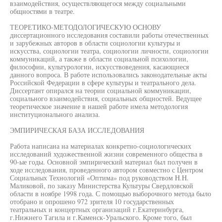
взаимодействия, осуществляющегося между социальными
общностями в театре.
ТЕОРЕТИКО-МЕТОДОЛОГИЧЕСКУЮ ОСНОВУ
диссертационного исследования составили работы отечественных
и зарубежных авторов в области социологии культуры и
искусства, социологии театра, социологии личности, социологии
коммуникаций, а также в области социальной психологии,
философии, культурологии, искусствоведения, касающиеся
данного вопроса. В работе использовались законодательные акты
Российской Федерации в сфере культуры и театрального дела.
Диссертант опирался на теории социальной коммуникации,
социального взаимодействия, социальных общностей. Ведущее
теоретическое значение в нашей работе имела методология
институционального анализа.
ЭМПИРИЧЕСКАЯ БАЗА ИССЛЕДОВАНИЯ
Работа написана на материалах конкретно-социологических
исследований художественной жизни современного общества в
90-ые годы. Основной эмпирический материал был получен в
ходе исследования, проведенного автором совместно с Центром
Социальных Технологий «Оптима» под руководством H.H.
Маликовой, по заказу Министерства Культуры Свердловской
области в ноябре 1998 года. С помощью выборочного метода было
отобрано и опрошено 972 зрителя 10 государственных
театральных и концертных организаций г.Екатеринбурга,
г.Нижнего Тагила и г.Каменск-Уральского. Кроме того, был