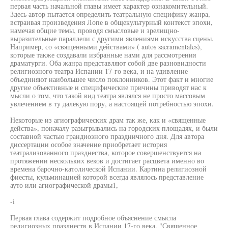
первая часть начальной главы имеет характер ознакомительный.
Здесь автор пытается определить театральную специфику жанра,
встраивая произведения Лопе в общекультурный контекст эпохи,
намечая общие темы, проводя смысловые и зрелищно-
выразительные параллели с другими явлениями искусства сцены.
Например, со «священными действами» ( autos sacramentales),
которые также создавали избранные нами для рассмотрения
драматурги. Оба жанра представляют собой две разновидности
религиозного театра Испании 17-го века, и на удивление
объединяют наибольшее число поклонников. Этот факт и многие
другие объективные и специфические причины приводят нас к
мысли о том, что такой вид театра являлся не просто массовым
увлечением в ту далекую пору, а настоящей потребностью эпохи.
Некоторые из агиографических драм так же, как и «священные
действа», поначалу разыгрывались на городских площадях, и были
составной частью грандиозного праздничного дня. Для автора
диссертации особое значение приобретает история
театрализованного празднества, которое совершенствуется на
протяжении нескольких веков и достигает расцвета именно во
времена барочно-католической Испании. Картина религиозной
фиесты, кульминацией которой всегда являлось представление
ауто или агиографической драмы1,
-i
Первая глава содержит подробное объяснение смысла
религиозных празднеств в Испании 17-го века. "Священное