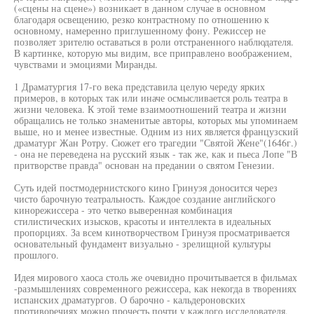
(«сцены на сцене») возникает в данном случае в основном
благодаря освещению, резко контрастному по отношению к
основному, намеренно приглушенному фону. Режиссер не
позволяет зрителю оставаться в роли отстраненного наблюдателя.
В картинке, которую мы видим, все приправлено воображением,
чувствами и эмоциями Миранды.
1 Драматургия 17-го века представила целую череду ярких
примеров, в которых так или иначе осмысливается роль театра в
жизни человека. К этой теме взаимоотношений театра и жизни
обращались не только знаменитые авторы, которых мы упоминаем
выше, но и менее известные. Одним из них является французский
драматург Жан Ротру. Сюжет его трагедии "Святой Жене"(1646г.)
- она не переведена на русский язык - так же, как и пьеса Лопе "В
притворстве правда" основан на предании о святом Генезии.
Суть идей постмодернистского кино Гринуэя доносится через
чисто барочную театральность. Каждое создание английского
кинорежиссера - это четко выверенная комбинация
стилистических изысков, красоты и интеллекта в идеальных
пропорциях. За всем кинотворчеством Гринуэя просматривается
основательный фундамент визуально - зрелищной культуры
прошлого.
Идея мирового хаоса столь же очевидно прочитывается в фильмах
-размышлениях современного режиссера, как некогда в творениях
испанских драматургов. О барочно - кальдероновских
противоречиях можно прочесть почти у каждого исследователя,