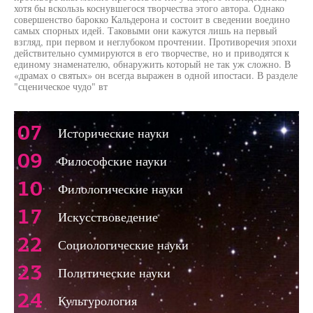
хотя бы вскользь коснувшегося творчества этого автора. Однако
совершенство барокко Кальдерона и состоит в сведении воедино
самых спорных идей. Таковыми они кажутся лишь на первый
взгляд, при первом и неглубоком прочтении. Противоречия эпохи
действительно суммируются в его творчестве, но и приводятся к
единому знаменателю, обнаружить который не так уж сложно. В
«драмах о святых» он всегда выражен в одной ипостаси. В разделе
"сценическое чудо" вт
07
Исторические науки
09
Философские науки
10
Филологические науки
17
Искусствоведение
22
Социологические науки
23
Политические науки
24
Культурология