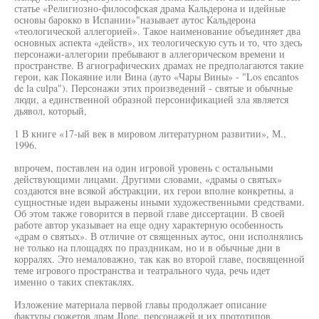
статье «Религиозно-философская драма Кальдерона и идейные
основы барокко в Испании»"называет аутос Кальдерона
«теологической аллегорией». Такое наименование объединяет два
основных аспекта «действ», их теологическую суть и то, что здесь
персонажи-аллегории пребывают в аллегорическом времени и
пространстве. В агиографических драмах не предполагаются такие
герои, как Покаяние или Вина (ауто «Чары Вины» - "Los encantos
de la culpa"). Персонажи этих произведений - святые и обычные
люди, а единственной образной персонификацией зла является
дьявол, который,
1 В книге «17-ый век в мировом литературном развитии», М.,
1996.
впрочем, поставлен на один игровой уровень с остальными
действующими лицами. Другими словами, «драмы о святых»
создаются вне всякой абстракции, их герои вполне конкретны, а
сущностные идеи выражены иными художественными средствами.
Об этом также говорится в первой главе диссертации. В своей
работе автор указывает на еще одну характерную особенность
«драм о святых». В отличие от священных аутос, они исполнялись
не только на площадях по праздникам, но и в обычные дни в
корралях. Это немаловажно, так как во второй главе, посвященной
теме игрового пространства и театрального чуда, речь идет
именно о таких спектаклях.
Изложение материала первой главы продолжает описание
фактуры сюжетов драм JIone, персонажей и их прототипов,