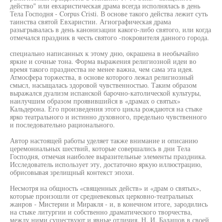
действо" или евхаристическая драма всегда исполнялась в день
Тела Господня - Corpus Cristi. В основе такого действа лежит суть
таинства святой Евхаристии. Агиографическая драма
разыгрывалась в день канонизации какого-либо святого, или когда
отмечался праздник в честь святого -покровителя данного города.
специально написанных к этому дню, окрашена в необычайно
яркие и сочные тона. Форма выражения религиозной идеи во
время такого празднества не менее важна, чем сама эта идея.
Атмосфера торжества, в основе которого лежал религиозный
смысл, насыщалась здоровой чувственностью. Таким образом
выражался дуализм испанской барочно-католической культуры,
наилучшим образом проявившийся в «драмах о святых»
Кальдерона. Его произведения этого цикла рождаются на стыке
ярко театрального и истинно духовного, предельно чувственного
и последовательно рационального.
Автор настоящей работы уделяет также внимание и описанию
церемониальных шествий, которые совершались в дни Тела
Господня, отмечая наиболее выразительные элементы праздника.
Исследователь использует эту, достаточно яркую иллюстрацию,
обрисовывая зрелищный контекст эпохи.
Несмотря на общность «священных действ» и «драм о святых»,
которые произошли от средневековых церковно-театральных
жанров - Мистерии и Миракля - и, в конечном итоге, зародились
на стыке литургии и собственно драматического творчества,
между ними существуют и явные отличия. Н. И. Балашов в своей