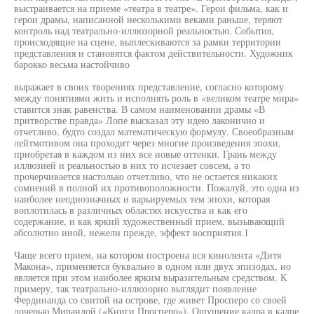
выстраивается на приеме «театра в театре». Герои фильма, как и
герои драмы, написанной несколькими веками раньше, теряют
контроль над театрально-иллюзорной реальностью. События,
происходящие на сцене, выплескиваются за рамки территории
представления и становятся фактом действительности. Художник
барокко весьма настойчиво
выражает в своих творениях представление, согласно которому
между понятиями жить и исполнять роль в «великом театре мира»
ставится знак равенства. В самом наименовании драмы «В
притворстве правда» Лопе высказал эту идею лаконично и
отчетливо, будто создал математическую формулу. Своеобразным
лейтмотивом она проходит через многие произведения эпохи,
приобретая в каждом из них все новые оттенки. Грань между
иллюзией и реальностью в них то исчезает совсем, а то
прочерчивается настолько отчетливо, что не остается никаких
сомнений в полной их противоположности. Пожалуй, это одна из
наиболее неоднозначных и варьируемых тем эпохи, которая
воплотилась в различных областях искусства и как его
содержание, и как яркий художественный прием, вызывающий
абсолютно иной, нежели прежде, эффект восприятия.1
Чаще всего прием, на котором построена вся кинолента «Дитя
Макона», применяется буквально в одном или двух эпизодах, но
является при этом наиболее ярким выразительным средством. К
примеру, так театрально-иллюзорно выглядит появление
Фердинанда со свитой на острове, где живет Просперо со своей
дочерью Мирандой («Книги Просперо»). Ощущение кадра в кадре