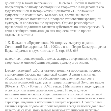
до сих пор в таком небрежении.. . Не было в России и попытки
подвергнуть полному рассмотрению творчество Кальдерона в его
художественной и исторической цельности.»1 - положение
существенно изменилось. Казалось бы, время, занявшее
главенствующее положение в процессе становления зрелищной
культуры, в апологетах не нуждается. Однако разнообразие
проявлений подлинных талантов действительно неисчерпаемо. В
тени всеобщего внимания до сих пор остаются не просто
отдельные мотивы
1 К. Бальмонт «Предисловие. Ко второму выпуску издания
Сочинений Кальдерона.» М. , 1902г. , в кн. Педро Кальдерон де ла
Барка «Драмы» в двух книгах, т. 2, стр. 665, 666
известных произведений, а целые жанры, затерявшиеся среди
творческого многообразия ведущих драматургов эпохи.
Целью настоящей работы является попытка проследить процесс
становления барокко на испанской сцене. В связи с этим мы
обращаемся к одному из абсолютно неизученных жанров в
истории испанской культуры и театра, именуемой Золотым веком
(80-ые гг. XVI - 80-ые гг. XVII веков. ) Мы имеем в виду «драмы
о святых» или агиографические драмы. И то, и другое
наименования являются общепринятыми в мировой театральной
историографии и подразумевают пьесы религиозно-философского
характера, шедшие в публичных театрах корралях. Прототипами
главных героев подобных произведений всегда являются довольно
известные святые, почитаемые римско-католической церковью.