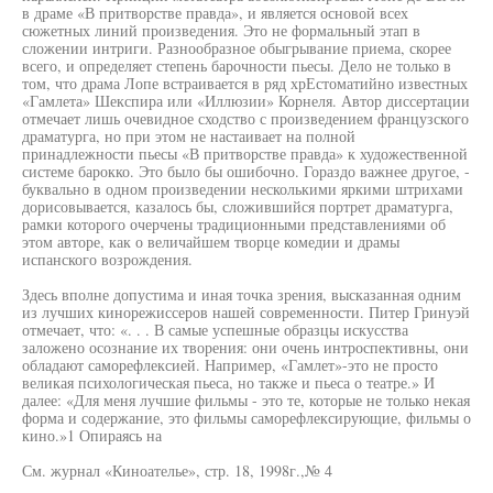
в драме «В притворстве правда», и является основой всех
сюжетных линий произведения. Это не формальный этап в
сложении интриги. Разнообразное обыгрывание приема, скорее
всего, и определяет степень барочности пьесы. Дело не только в
том, что драма Лопе встраивается в ряд хрЕстоматийно известных
«Гамлета» Шекспира или «Иллюзии» Корнеля. Автор диссертации
отмечает лишь очевидное сходство с произведением французского
драматурга, но при этом не настаивает на полной
принадлежности пьесы «В притворстве правда» к художественной
системе барокко. Это было бы ошибочно. Гораздо важнее другое, -
буквально в одном произведении несколькими яркими штрихами
дорисовывается, казалось бы, сложившийся портрет драматурга,
рамки которого очерчены традиционными представлениями об
этом авторе, как о величайшем творце комедии и драмы
испанского возрождения.
Здесь вполне допустима и иная точка зрения, высказанная одним
из лучших кинорежиссеров нашей современности. Питер Гринуэй
отмечает, что: «. . . В самые успешные образцы искусства
заложено осознание их творения: они очень интроспективны, они
обладают саморефлексией. Например, «Гамлет»-это не просто
великая психологическая пьеса, но также и пьеса о театре.» И
далее: «Для меня лучшие фильмы - это те, которые не только некая
форма и содержание, это фильмы саморефлексирующие, фильмы о
кино.»1 Опираясь на
См. журнал «Киноателье», стр. 18, 1998г.,№ 4