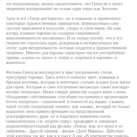
это высказывание, можно предположить, что Гринуэй в своих
творениях воспринимает не только идеи таких как Антонен
Арто и его «Театр жестокости», но в освоении и применении
некоторых художественных принципов, формирующих саму
систему мышления в искусстве, уходит в глубь веков. На наш
взгляд, влияние барокко на создания современной
кинознаменитости несомненно. И не только потому, что в его
творчестве отразилась идея, рожденная в интересующую нас
эпоху: идея метареальности, которая создается в художественном
творении. Именно для барокко характерно частое употребление
приема «сцены на сцене» в театре и «картины в картине» в
живописи.
Фильмы Гринуэя апеллируют к ярко театральному стилю,
присущему барокко. Здесь всего в избытке: цвет, изящные и
броские костюмы, которые в некоторых случаях играют роль маски
для героя. Антураж и само построение мизансцен также выглядит
вполне театрально. Иначе говоря, режиссер создает кино о кино,
обладающее собственными способами построения и организации
почти театрально - сценической условности на экране. Скажем,
такой сугубо театральный элемент, как занавес, который не только
выполнял свою прямую функцию на представлениях
агиографических драм, но и наделялся значением почти
символическим (см. вторую главу), предваряет и завершает
видеоизобразительный ряд фильма «Повор, вор, его жена и ее
любовник». Другой пример - фильм «Дитя Макона». Действие
этой картины так же, как и в пьесе Л one «В притворстве правда»,