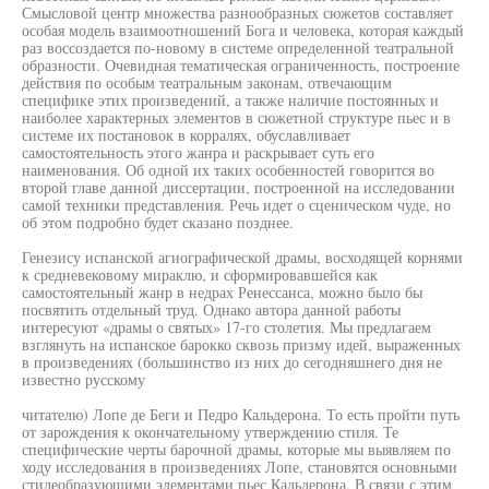
Смысловой центр множества разнообразных сюжетов составляет
особая модель взаимоотношений Бога и человека, которая каждый
раз воссоздается по-новому в системе определенной театральной
образности. Очевидная тематическая ограниченность, построение
действия по особым театральным законам, отвечающим
специфике этих произведений, а также наличие постоянных и
наиболее характерных элементов в сюжетной структуре пьес и в
системе их постановок в корралях, обуславливает
самостоятельность этого жанра и раскрывает суть его
наименования. Об одной их таких особенностей говорится во
второй главе данной диссертации, построенной на исследовании
самой техники представления. Речь идет о сценическом чуде, но
об этом подробно будет сказано позднее.
Генезису испанской агиографической драмы, восходящей корнями
к средневековому мираклю, и сформировавшейся как
самостоятельный жанр в недрах Ренессанса, можно было бы
посвятить отдельный труд. Однако автора данной работы
интересуют «драмы о святых» 17-го столетия. Мы предлагаем
взглянуть на испанское барокко сквозь призму идей, выраженных
в произведениях (большинство из них до сегодняшнего дня не
известно русскому
читателю) Лопе де Беги и Педро Кальдерона. То есть пройти путь
от зарождения к окончательному утверждению стиля. Те
специфические черты барочной драмы, которые мы выявляем по
ходу исследования в произведениях Лопе, становятся основными
стилеобразующими элементами пьес Кальдерона. В связи с этим