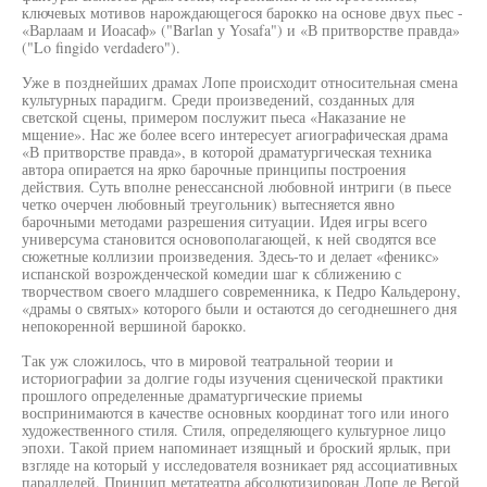
ключевых мотивов нарождающегося барокко на основе двух пьес -
«Варлаам и Иоасаф» ("Barlan у Yosafa") и «В притворстве правда»
("Lo fingido verdadero").
Уже в позднейших драмах Лопе происходит относительная смена
культурных парадигм. Среди произведений, созданных для
светской сцены, примером послужит пьеса «Наказание не
мщение». Нас же более всего интересует агиографическая драма
«В притворстве правда», в которой драматургическая техника
автора опирается на ярко барочные принципы построения
действия. Суть вполне ренессансной любовной интриги (в пьесе
четко очерчен любовный треугольник) вытесняется явно
барочными методами разрешения ситуации. Идея игры всего
универсума становится основополагающей, к ней сводятся все
сюжетные коллизии произведения. Здесь-то и делает «феникс»
испанской возрожденческой комедии шаг к сближению с
творчеством своего младшего современника, к Педро Кальдерону,
«драмы о святых» которого были и остаются до сегоднешнего дня
непокоренной вершиной барокко.
Так уж сложилось, что в мировой театральной теории и
историографии за долгие годы изучения сценической практики
прошлого определенные драматургические приемы
воспринимаются в качестве основных координат того или иного
художественного стиля. Стиля, определяющего культурное лицо
эпохи. Такой прием напоминает изящный и броский ярлык, при
взгляде на который у исследователя возникает ряд ассоциативных
параллелей. Принцип метатеатра абсолютизирован Лопе де Вегой