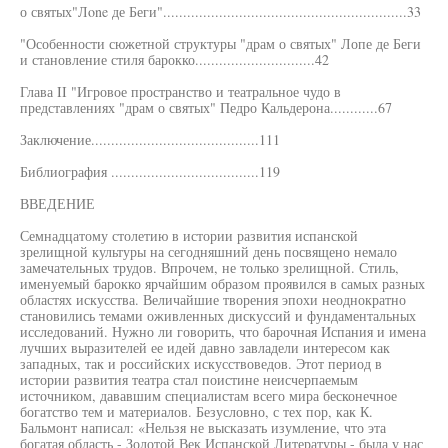
о святых"Лone де Беги".............................................................33
"Особенности сюжетной структуры "драм о святых" Лопе де Беги
и становление стиля барокко..............................42
Глава II "Игровое пространство и театральное чудо в
представлениях "драм о святых" Педро Кальдерона............67
Заключение..........................................111
Библиография .....................................119
ВВЕДЕНИЕ
Семнадцатому столетию в истории развития испанской
зрелищной культуры на сегодняшний день посвящено немало
замечательных трудов. Впрочем, не только зрелищной. Стиль,
именуемый барокко ярчайшим образом проявился в самых разных
областях искусства. Величайшие творения эпохи неоднократно
становились темами оживленных дискуссий и фундаментальных
исследований. Нужно ли говорить, что барочная Испания и имена
лучших выразителей ее идей давно завладели интересом как
западных, так и российских искусствоведов. Этот период в
истории развития театра стал поистине неисчерпаемым
источником, дававшим специалистам всего мира бесконечное
богатство тем и материалов. Безусловно, с тех пор, как К.
Бальмонт написал: «Нельзя не высказать изумление, что эта
богатая область - Золотой Век Испанской Литературы - была у нас