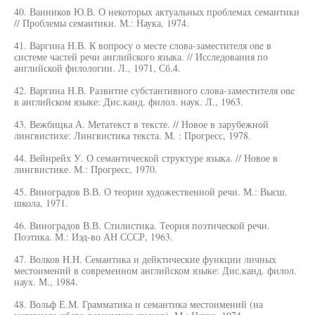
40. Ванников Ю.В. О некоторых актуальных проблемах семантики
// Проблемы семантики. М.: Наука, 1974.
41. Варгина Н.В. К вопросу о месте слова-заместителя one в
системе частей речи английского языка. // Исследования по
английской филологии. Л., 1971, Сб.4.
42. Варгина Н.В. Развитие субстантивного слова-заместителя one
в английском языке: Дис.канд. филол. наук. Л., 1963.
43. Вежбицка А. Метатекст в тексте. // Новое в зарубежной
лингвистихе: Лингвистика текста. М. : Прогресс, 1978.
44. Вейнрейх У. О семантической структуре языка. // Новое в
лингвистике. М.: Прогресс, 1970.
45. Виноградов В.В. О теории художественной речи. М.: Высш.
школа, 1971.
46. Виноградов В.В. Стилистика. Теория поэтической речи.
Поэтика. М.: Иэд-во АН СССР, 1963.
47. Волков H.H. Семантика и дейктические функции личных
местоимений в современном английском языке: Дис.канд. филол.
наух. М., 1984.
48. Вольф Е.М. Грамматика и семантика местоимений (на