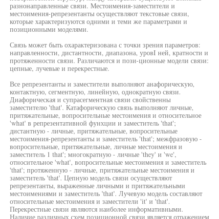
разнонаправленные связи. Местоимения-заместители и
местоимения-репрезентанты осуществляют текстовые связи,
которые характеризуются одними и теми же параметрами и
позиционными моделями.
Связь может быть охарактеризована с точки зрения параметров:
направленности, дистантности, диапазона, уровI ней, кратности и
протяженности связи. Различаются и пози-ционные модели связи:
цепные, лучевые и перекрестные.
Все репрезентанты и заместители выполняют анафорическую,
контактную, сегментную, линейную, однократную связи.
Диафорическая и супрасегментная связи свойственны
заместителю 'that'. Катафорическую связь выполняют личные,
притяжательные, вопросительные местоимения и относительное
'what' в репрезентативной фунхции и заместитель 'that';
дистантную - личные, притяжательные, вопросительные
местоимения-репрезентанты и заместитель 'that'; межфразовую -
вопросительные, притяжательные, личные местоимения и
заместитель 1 that'; многократную - личные 'they' и 'we',
относительное 'what', вопросительные местоимения и заместитель
'that'; протяженную - личные, притяжательные местоимения и
заместитель 'that'. Цепную модель связи осуществляют
репрезентанты, выраженные личными и притяжательными
местоимениями и заместитель 'that'. Лучевую модель составляют
относительные местоимения и заместители 'it' и 'that'.
Перекрестные связи являются наиболее информативными.
Наличие различных схем позиционной связи является отражением