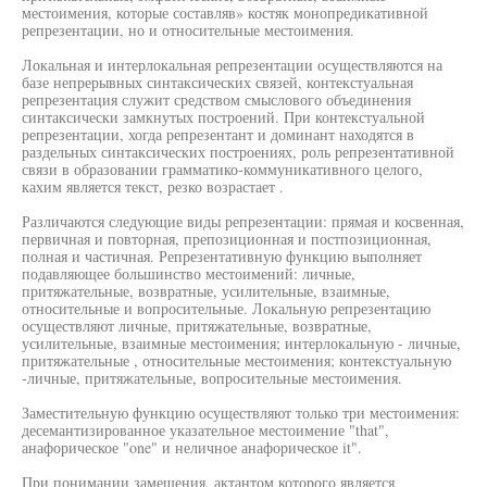
местоимения, которые составляв» костяк монопредикативной
репрезентации, но и относительные местоимения.
Локальная и интерлокальная репрезентации осуществляются на
базе непрерывных синтаксических связей, контекстуальная
репрезентация служит средством смыслового объединения
синтаксически замкнутых построений. При контекстуальной
репрезентации, хогда репрезентант и доминант находятся в
раздельных синтаксических построениях, роль репрезентативной
связи в образовании грамматико-коммуникативного целого,
кахим является текст, резко возрастает .
Различаются следующие виды репрезентации: прямая и косвенная,
первичная и повторная, препозиционная и постпозиционная,
полная и частичная. Репрезентативную функцию выполняет
подавляющее большинство местоимений: личные,
притяжательные, возвратные, усилительные, взаимные,
относительные и вопросительные. Локальную репрезентацию
осуществляют личные, притяжательные, возвратные,
усилительные, взаимные местоимения; интерлокальную - личные,
притяжательные , относительные местоимения; контекстуальную
-личные, притяжательные, вопросительные местоимения.
Заместительную функцию осуществляют только три местоимения:
десемантизированное указательное местоимение "that",
анафорическое "one" и неличное анафорическое it".
При понимании замещения, актантом которого является