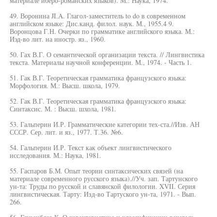
материале иберо-романских языков). М.: Наука, 1974.
49. Воронина JI.A. Глагол-заместитель to do в современном
английском языке: Дис.канд. филол. наук. М., 1955.4 9.
Воронцова Г.Н. Очерки по грамматике английского языка. М.:
Иэд-во лит. на иностр. яз., 1960.
50. Гах В.Г. О семантической организации текста. // Лингвистика
текста. Материалы научной конференции. М., 1974. - Часть 1.
51. Гак В.Г. Теоретическая грамматика французского языка:
Морфология. М.: Высш. школа, 1979.
52. Гак В.Г. Теоретическая грамматика французского языка:
Синтаксис. М. : Высш. шхола, 1981.
53. Гальперин И.Р. Грамматические категории тех-ста.//Изв. АН
СССР. Сер. лит. и яз., 1977. Т.36. №6.
54. Гальперин И.Р. Текст как объект лингвистического
исследования. М.: Наука, 1981.
55. Гаспаров Б.М. Опыт теории синтаксических связей (на
материале современного русского языка).//Уч. зап. Тартунского
ун-та: Труды по русской и славянской филологии. XVII. Серия
лингвистическая. Тарту: Изд-во Тартуского ун-та, 1971. - Вып.
266.