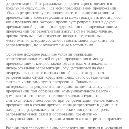
репрезентацию. Интерлокальная репрезентация отличается от
локальной следующим : 1)в монопредикативном предложении
обычно репрезентируется подлежащее, в полипредикативном
предложении в качестве доминанта может выступать почти любой
член предложения, который проецирует репрезентант в другой
предикативной единице (или других); 2)в полипредикативном
предложении репрезентантами выступают не только личные,
притяжательные, эмфатичесхие, возвратные, взаимные
местоимения, которые составляют костяк монопредикативной
репрезентации, но и относительные местоимения.
Основное исходное различие условий реализации
репрезентативных связей внутри предложения и между
предложениями, которое заключается в том, что локальная и
интер-локальная репрезентации осуществляются на базе
непрерывных синтаксических связей, а контекстуальная
репрезентация служит средством смыслового объединения
синтаксически замкнутых построений. Локальная и
интерлокальная репрезентации играют вспомогательную роль в
предложении при образовании коммуникативного целого -
доминант и репрезентант являются членами единого
синтаксического построения: при репрезентации членов одного
предложения в составе другого, когда репрезентант и доминант
находятся в раздельных синтаксических построениях, роль
репрезентативной связи в образовании храмматико-
коммуникативного целого, каким является текст, резко возрастает.
Различаются следующие виды репрезентации: прямая и косвенная,