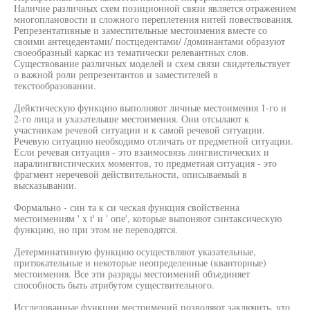
Наличие различных схем позиционной связи является отражением
многоплановости и сложного переплетения нитей повествования.
Репрезентативные и заместительные местоимения вместе со
своими антецедентами/ постцедентами/ /доминантами образуют
своеобразный каркас из тематически релевантных слов.
Существование различных моделей и схем связи свидетельствует
о важной роли репрезентантов и заместителей в
текстообразовании.
Дейктическую функцию выполняют личные местоимения 1-го и
2-го лица и ухазателыше местоимения. Они отсылают к
участникам речевой ситуации и к самой речевой ситуации.
Речевую ситуацию необходимо отличать от предметной ситуации.
Если речевая ситуация - это взаимосвязь лингвистических и
паралингвистических моментов, то предметная ситуация - это
фрагмент неречевой действительности, описываемый в
высказывании.
Формально - син та к си ческая функция свойственна
местоимениям ' х t' и ' опе', которые выпоняют синтаксическую
функцию, но при этом не переводятся.
Детерминативную функцию осуществляют указательные,
притяжательные и некоторые неопределенные (кванторные)
местоимения. Все эти разряды местоимений объединяет
способность быть атрибутом существительного.
Исследованные функции местоимений позволяют заключить, что