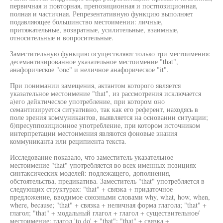
первичная и повторная, препозиционная и постпозиционная,
полная и частичная. Репрезентативную функцию выполняет
подавляющее большинство местоимении: личные,
притяжательные, возвратные, усилительные, взаимные,
относительные и вопросительные.
Заместительную функцию осуществляют только три местоимения:
десемантизированное указательное местоимение "that",
анафорическое "one" и неличное анафорическое "it".
При понимании замещения, актантом которого является
указательное местоимение "that", из рассмотрения исключается
а)его дейктичесхое употребление, при котором оно
семантизируется ситуативно, так как его референт, находясь в
поле зрения коммуникантов, выявляется на основании ситуации;
б)пресуппозиционное употребление, при котором источником
интерпретации местоимения являются фоновые знания
коммуниканта или реципиента текста.
Исследование показало, что заместитель указательное
местоимение "that" употребляется во всех именных позициях
синтаксических моделей: подлежащего, дополнения,
обстоятельства, предикатива. Заместитель "that" употребляется в
следующих структурах: "that" + связка + придаточное
предложение, вводимое союзными словами why, what, how, when,
where, because; "that" + связка + неличная форма глагола; "that" +
глагол; "that" + модальный глагол + глагол + существительное/
местоимение; глагол 'to do' + "that"; "that" + связка +