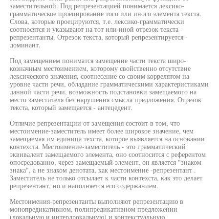
заместительной. Под репрезентацией понимается лексико-
грамматическое проецирование того или иного элемента текста.
Слова, которые проецируются, т.е. лексико-грамматически
соотносятся и указывают на тот или иной отрезок текста -
репрезентанты. Отрезок текста, который репрезентируется -
доминант.
Под замещением пониматся замещение части текста широ-
козначным местоимением, которому свойственно отсутствие
лексического значения, соотнесение со своим коррелятом на
уровне части речи, обладание грамматическими характеристиками
данной части речи, возможность подстановки замещаемого на
место заместителя без нарушения смысла предложения. Отрезок
текста, который замещается - антецедент.
Отличие репрезентации от замещения состоит в том, что
местоимение-заместитель имеет более широкое значение, чем
замещаемая им единица техста, которое выявляется на основании
контехста. Местоимение-заместитель - это грамматический
эквивалент замещаемого элемента, оно соотносится с референтом
опосредованно, через замещаемый элемент, он является "знаком
знака", а не знахом денотата, как местоимение -репрезентант .
Заместитель не только отсылает к части контехста, как это делает
репрезентант, но и наполняется его содержанием.
Местоимения-репрезентанты выполняют репрезентацию в
монопредикативном, полипредикативном предложении
(локальную и интерлрокальную) и контекстуальную