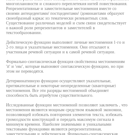
многоплановости и сложного переплетекия нитей повествования.
Репрезентативные и заместительные местоимения вместе со
своими антецедентами/ постцедентами/ /доминантами образуют
своеобразный каркас из тематически релевантных слов.
Существование различных моделей и схем связи свидетельствует
о важной роли репрезентантов и заместителей в
текстообразовании.
Дейктическую функцию выполняют личные местоимения 1-го и
2-го лица и указательные местоимения. Они отсылают к
участникам речевой ситуации и к самой речевой ситуации.
Формально-синтаксическая функция свойственна местоимениям
'it' и 'one', которые выпоняют синтаксическую функцию, но при
этом не переводятся.
Детерминативную функцию осуществляют указательные,
притяжательные и некоторые неопределенные (кванторные)
местоимения. Все эти разряды местоимений объединяет
способность быть атрибутом существительного.
Исследованные функции местоимений позволяют заключить , что
местоимения являются мощным средством языковой экономии,
позволяющей избежать повторения элементов текста, избежать
громоздхости конструкций и передать максимум сигнала в
минимум времени. Наиболее значимыми и уникальными
текстовыми функциями являются репрезентативная,
заместительнаяи и дейктическая. Формально-синтаксическая