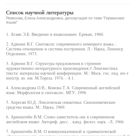
Список научной литературы
Ремизова, Елена Александровна, диссертация по теме "Германские
языки"
1. Агаяи Э.Б. Введение в языкознание. Ереван, 1960.
2. Адмони В.Г. Синтаксис современного немецкого языка :
Система отношении и система построения. Л.: Наука, Ленингр.
Отделение, 1973.
3. Адмони В.Г. Структура предложения и строение
художественно-литературного произведения // Лингвистика
текста: материалы научной конференции. М.: Моск. гос. пед. ин-т
иностр. яз. им. М.Тореза, 1974. - 4.1.
4. Александрова О.В., Комова Т.А. Современный английский
язык: Морфология и синтаксис. МГУ, 1998.
5. Апресян Ю.Д. Лексическая семантика: Синонимические
средства языка. М.: Наука, 1969.
6. Аринштейн В.М. Слово-заместитель one в современном
английском языке: Автореф. дисс. . канд. филол. наук. -Л, 1966.
7. Аринштейн В.М. О коммуникативной и грамматической