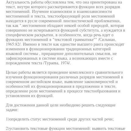
Актуальность работы обусловлена тем, что она ориентирована на
текст, внутри которого рассматриваются функции всех разрядов
местоимений. Изучение взаимосвязи и взаимозависимости
местоимений и текста, текстообразующей роли местоимений
находится в русле современной лингвистической проблематики,
так как ".местоимения обладают некоей особой природой, которая
совершенно не исчерпывается функцией субститута, а нуждается в
специфическом раскрытии, в особенности, когда речь идет о
функциях местоимений в "текстовой грамматике"" /Сильман,
1965:82/. Именно в тексте как единстве высшего ранга происходят
изменения в функционировании традиционных категорий
языковой системы , приращение дополнительных смыслов, не
зафиксированных в системе языка, а возникающих вместе с
порождением текста /Тураева, 1974/.
Целью работы является проведение комплексного сравнительного
изучения функционирования различных разрядов местоимений в
современном английском языке, выявление закономерностей и
особенностей их функционирования в предложении и тексте,
определение роли местоимений в процессе текстообразования и
установления их функций.
Для достижения данной цели необходимо решить следующие
задачи:
1)определить статус местоимений среди других частей речи;
2)установить текстовые функции местоимений: выявить текстовые