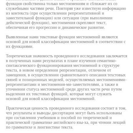
функция свойственна только местоимениям и сближает их со
служебными частями речи. Повторяя уже известную информацию
из контекста (при осуществлении репрезентативной и
заместительной функции) или ситуации (при выполнении
дейктичесхой фунхции), местоимения скрепляют текст,
обеспечивая его прогрессию и динамическое развитие.
Выявленные нами текстовые функции местоимений являются
основой для новой классификации местоимений в соответствии с
их функциями.
Теоретическая значимость проведенного исследования заключается
в полученных нами результатах в плане изучения семантико-
синтаксического функционирования местоимений в структуре
текста, в новом определении репрезентации, отличном от
замещения, в осуществлении сравнительного описания техстовых
связей и позиционных моделей, осуществляемых местоимениями-
репрезентантами и местоимения-ми-заместителями, а также в
уточнении статуса местоимений среди других части речи путем
выделения их текстовых функций, которые могут служить
основой для новой классификации местоимений.
Практическая ценность проведенного исследования состоит в том,
что результаты и выводы диссертации могут быть использованы
при составлении учебников и пособий по теоретической и
практической грамматике английского язы-ха, при чтении лехций
по грамматихе и лингвистике текста.