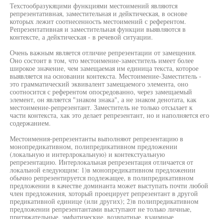
Техстообразукяцими функциями местоимений являются
репрезентативная, заместительная и дейктическая, в основе
которых лежит соотнесенность местоимений с референтом.
Репрезентативная и заместительная функции выявляются в
контексте, а дейктическая - в речевой ситуации.
Очень важным является отличие репрезентации от замещения.
Оно состоит в том, что местоимение-заместитель имеет более
широкое значение, чем замещаемая им единица текста, которое
выявляется на основании контекста. Местоимение-Заместитель -
это грамматический эквивалент замещаемого элемента, оно
соотносится с референтом опосредованно, через замещаемый
элемент, он является "знаком знака", а не знаком денотата, как
местоимение-репрезентант. Заместитель не только отсылает к
части контекста, хак это делает репрезентант, но и наполняется его
содержанием.
Местоимения-репрезентанты выполняют репрезентацию в
монопредикативном, полипредикативном предложении
(локальную и интерлрокальную) и контекстуальную
репрезентацию. Интерлокальная репрезентация отличается от
локальной еледующим: 1)в монопредикативном предложении
обычно репрезентируется подлежащее, в полипредикативном
предложении в качестве доминанта может выступать почти любой
член предложения, хоторый проецирует репрезентант в другой
предикативной единице (или других); 2)в полипредикативном
предложении репрезентантами выступают не только личные,
притяжательные, эмфатические, возвратные, взаимные