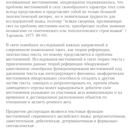
посвященных местоимениям, неоднократно подчеркивалось, что
проблема местоимений в силу своеобразного характера этих слов
всегда представляла и представляет собой не только большой
лингвистический интерес, но и значительные трудности для
исследователей языка, поэтому "всякие сведения, проливающие
свет на проблему местоимен-ности, приобретают особое значение
независимо от генетического или типологического строя языков" /
Тарланов, 1977: 89-93/.
В свете новейших исследований важных направлений в
современном языкознании таких, как теория референции,
лингвистика текста, по-новому представляется и проблема
местоимений. Исследования местоимений в свете теории текста с
привлечением данных теорий референции обнаруживает
качественное своеобразие функционирования местоимений под
давлением текста как интегрирующего феномена: анафорические
местоимения обнаруживают способность отсылать к другим
частям текста, замещать и репрезентировать их, причем объем
замещаемого отрезка может варьироваться; дейктиче-ские
местоимения указывают на участников акта коммуникации и на
временное и дистанционное расположение объектов по
отношению к актанту речевого акта.
Предметом диссертации являются текстовые функции
местоимений современного английского языка: репрезентативная,
заместительная, дейктическая, детерминативная и формально-
синтаксическая .