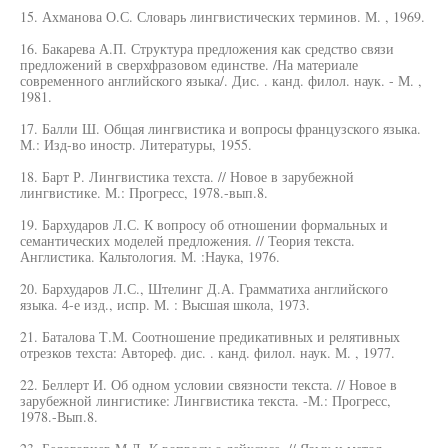
15. Ахманова О.С. Словарь лингвистических терминов. М. , 1969.
16. Бакарева А.П. Структура предложения как средство связи
предложений в сверхфразовом единстве. /На материале
современного английского языка/. Дис. . канд. филол. наук. - М. ,
1981.
17. Балли Ш. Общая лингвистика и вопросы французского языка.
М.: Изд-во иностр. Литературы, 1955.
18. Барт Р. Лингвистика техста. // Новое в зарубежной
лингвистике. М.: Прогресс, 1978.-вып.8.
19. Бархударов Л.С. К вопросу об отношении формальных и
семантических моделей предложения. // Теория текста.
Англистика. Кальтология. М. :Наука, 1976.
20. Бархударов Л.С., Штелинг Д.А. Грамматиха английского
языка. 4-е изд., испр. М. : Высшая школа, 1973.
21. Баталова Т.М. Соотношение предикативных и релятивных
отрезков техста: Автореф. дис. . канд. филол. наук. М. , 1977.
22. Беллерт И. Об одном условии связности текста. // Новое в
зарубежной лингистике: Лингвистика текста. -М.: Прогресс,
1978.-Вып.8.