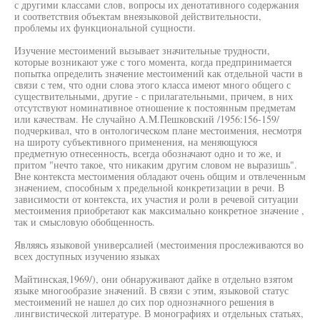
с другими классами слов, вопросы их денотативного содержания
и соответствия объектам внеязыковой действительности,
проблемы их функциональной сущности.
Изучение местоимений вызывает значительные трудности,
которые возникают уже с того момента, когда предпринимается
попытка определить значение местоимений как отдельной части в
связи с тем, что одни слова этого класса имеют много общего с
существительными, другие - с прилагательными, причем, в них
отсутствуют номинативное отношение к постоянным предметам
или качествам. Не случайно A.M.Пешковский /1956:156-159/
подчеркивал, что в онтологическом плане местоимения, несмотря
на широту субъективного применения, на меняющуюся
предметную отнесенность, всегда обозначают одно и то же, и
притом "нечто такое, что никаким другим словом не выразишь".
Вне контекста местоимения обладают очень общим и отвлеченным
значением, способным х предельной конкретизации в речи. В
зависимости от контекста, их участия и роли в речевой ситуации
местоимения приобретают как максимально конкретное значение ,
так и смысловую обобщенность.
Являясь языковой универсалией (местоимения прослеживаются во
всех доступных изучению языках
Майтинская,1969/), они обнаруживают дайке в отдельно взятом
языке многообразие значений. В связи с этим, языковой статус
местоимений не нашел до сих пор однозначного решения в
лингвистической литературе. В монографиях и отдельных статьях,