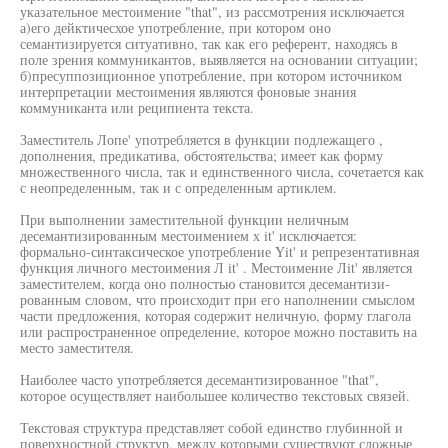
указательное местоимение "that", из рассмотрения исключается
а)его дейктичесхое употребление, при котором оно
семантизируется ситуативно, так как его референт, находясь в
поле зрения коммуникантов, выявляется на основании ситуации;
б)пресуппозиционное употребление, при котором источником
интерпретации местоимения являются фоновые знания
коммуниканта или реципиента текста.
Заместитель Лопе' употребляется в функции подлежащего ,
дополнения, предикатива, обстоятельства; имеет как форму
множественного числа, так и единственного числа, сочетается как
с неопределенным, так и с определенным артиклем.
При выполнении заместительной функции неличным
десемантизированным местоимением х it' исключается:
формально-синтаксическое употребление Yit' и репрезентативная
функция личного местоимения Л it' . Местоимение Лit' является
заместителем, когда оно полностью становится десемантизи-
рованным словом, что происходит при его наполнении смыслом
части предложения, которая содержит неличную, форму глагола
или распространенное определение, которое можно поставить на
место заместителя.
Наиболее часто употребляется десемантизированное "that",
которое осуществляет наибольшее количество текстовых связей.
Текстовая структура представляет собой единство глубинной и
поверхностной структур, между которыми существуют сложные