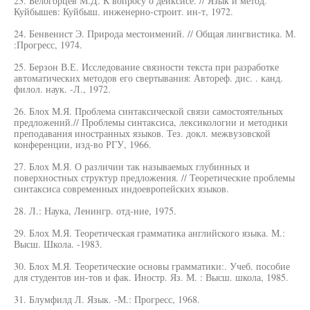
23. Белогорцев М.Д. К вопросу о дейксисе. // Язык и метод.
Куйбышев: Куйбыш. инженерно-строит. ин-т, 1972.
24. Бенвенист Э. Природа местоимений. // Общая лингвистика. М.
:Прогресс, 1974.
25. Берзон В.Е. Исследование связности текста при разработке
автоматических методов его свертывания: Автореф. дис. . канд.
филол. наук. -Л., 1972.
26. Блох М.Я. Проблема синтаксической связи самостоятельных
предложений.// Проблемы синтаксиса, лексикологии и методики
преподавания иностранных языков. Тез. докл. межвузовской
конференции, изд-во РГУ, 1966.
27. Блох М.Я. О различии так называемых глубинных и
поверхностных структур предложения. // Теоретические проблемы
синтаксиса современных индоевропейских языков.
28. Л.: Наука, Ленингр. отд-ние, 1975.
29. Блох М.Я. Теоретическая грамматика английского языка. М.:
Высш. Школа. -1983.
30. Блох М.Я. Теоретические основы грамматики:. Учеб. пособие
для студентов ин-тов и фак. Иностр. Яз. М. : Высш. школа, 1985.
31. Блумфилд Л. Язык. -М.: Прогресс, 1968.