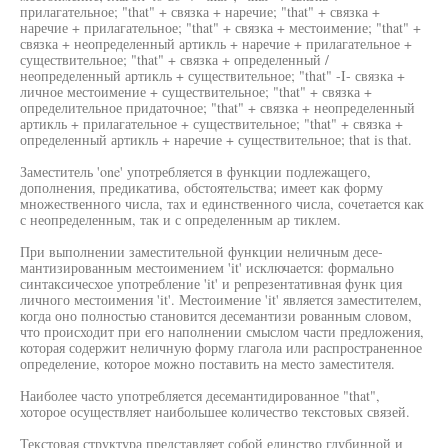
прилагательное; "that" + связка + наречие; "that" + связка +
наречие + прилагательное; "that" + связка + местоимение; "that" +
связка + неопределенный артикль + наречие + прилагательное +
существительное; "that" + связка + определенный /
неопределенный артикль + существительное; "that" -I- связка +
личное местоимение + существительное; "that" + связка +
определительное придаточное; "that" + связка + неопределенный
артикль + прилагательное + существительное; "that" + связка +
определенный артикль + наречие + существительное; that is that.
Заместитель 'one' употребляется в функции подлежащего,
дополнения, предикатива, обстоятельства; имеет как форму
множественного числа, тах и единственного числа, сочетается как
с неопределенным, так и с определенным ар тиклем.
При выполнении заместительной функции неличным десе-
мантизированным местоимением 'it' исключается: формально
синтаксичесхое употребление 'it' и репрезентативная функ ция
личного местоимения 'it'. Местоимение 'it' является заместителем,
когда оно полностью становится десемантизи рованным словом,
что происходит при его наполнении смыслом части предложения,
которая содержит неличную форму глагола или распространенное
определение, которое можно поставить на место заместителя.
Наиболее часто употребляется десемантидированное "that",
хоторое осуществляет наибольшее количество текстовых связей.
Текстовая структура представляет собой единство глубинной и