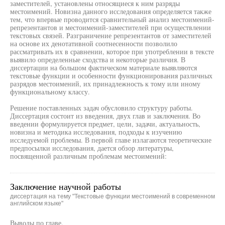
заместителей, установлены относящиеся к ним разряды
местоимений. Новизна данного исследования определяется также
тем, что впервые проводится сравнительный анализ местоимений-
репрезентантов и местоимений-заместителей при осуществлении
текстовых связей. Разграничение репрезентантов от заместителей
на основе их денотативной соотнесенности позволило
рассматривать их в сравнении, которое при употреблении в тексте
выявило определенные сходства и некоторые различия. В
диссертации на большом фактическом материале выявляются
текстовые функции и особенности функционирования различных
разрядов местоимений, их принадлежность к тому или иному
функциональному классу.
Решение поставленных задач обусловило структуру работы.
Диссертация состоит из введения, двух глав и заключения. Во
введении формулируется предмет, цели, задачи, актуальность,
новизна и методика исследования, подходы к изучению
исследуемой проблемы. В первой главе излагаются теоретические
предпосылки исследования, дается обзор литературы,
посвященной различным проблемам местоимений:
Заключение научной работы
диссертация на тему "Текстовые функции местоимений в современном
английском языке"
Выводы по главе.