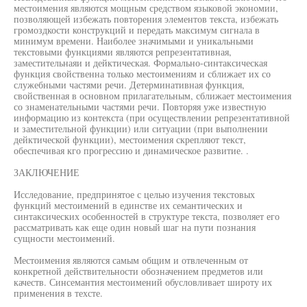
местоимения являются мощным средством языковой экономии,
позволяющей избежать повторения элементов текста, избежать
громоздкости конструкций и передать максимум сигнала в
минимум времени. Наиболее значимыми и уникальными
текстовыми функциями являются репрезентативная,
заместительнаяи и дейктическая. Формально-синтаксическая
функция свойственна только местоимениям и сближает их со
служебными частями речи. Детерминативная функция,
свойственная в основном прилагательным, сближает местоимения
со знаменательными частями речи. Повторяя уже известную
информацию из контекста (при осуществлении репрезентативной
и заместительной функции) или ситуации (при выполнении
дейктической функции), местоимения скрепляют текст,
обеспечивая кго прогрессию и динамическое развитие. .
ЗАКЛЮЧЕНИЕ
Исследование, предпринятое с целью изучения текстовых
функций местоимений в единстве их семантических и
синтаксических особенностей в структуре текста, позволяет его
рассматривать как еще один новый шаг на пути познания
сущности местоимений.
Местоимения являются самым общим и отвлеченным от
конкретной действительности обозначением предметов или
качеств. Синсемантия местоимений обусловливает широту их
применения в техсте.