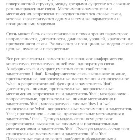
поверхностной структур, между которыми существу ют сложные
разнонаправленные связи. Местоимения-заместители и
местоимения-репрезентанты осуществляют тек стовые связи,
которые характеризуются одними и теми же параметрами и
позиционными моделями.
Связь может быть охарактеризована с точки зрения параметров:
направленности, дистантности, диапазона, уровней, кратности и
протяженности связи. Различаются и пози ционные модели связи:
цепные, лучевые и перекрестные.
Все репрезентанты и заместители выполняют анафорическую,
контактную, сегментную, линейную, однократную свяэи.
Анафорическая и супрасг,гментная связи свойственны
заместителю 1 that'. Катафорическую связь выполняют личные,
притяжательные, вопросительные местоимения и относительное
'what' в репрезентативной функции и заместитель 'that';
дистантную - личные, притяжательные, вопросительные
местоимения-репрезентанты и заместитель 'that'; межфразовую -
вопросительные, притяжательные, личные местоимения и
заместитель 'that'; многократную - личные 'they1 и 'we',
относительное 'what', вопросительные местоимения и заместитель
'that'; протяженную - личные, притяжательные местоимения и
заместитель ' that' . Цепную модель связи осуществляют
репрезентанты, выраженные личными и притяжательными
местоимениями и заместитель 'that'. Лучевую модель составляют
относительные местоимения и заместители 'it' и 'that'.
Перекрестные связи являются наиболее информативными.