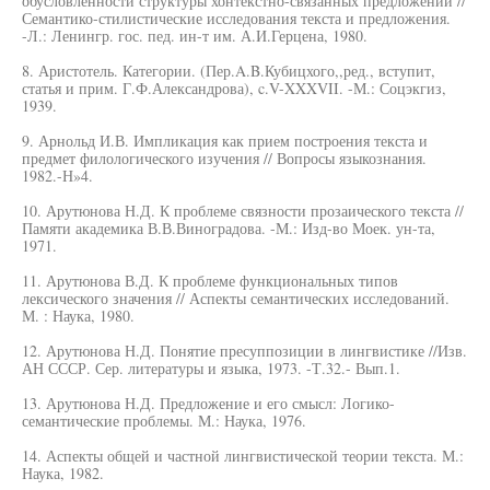
обусловленности структуры хонтекстно-связанных предложений //
Семантико-стилистические исследования текста и предложения.
-Л.: Ленингр. гос. пед. ин-т им. А.И.Герцена, 1980.
8. Аристотель. Категории. (Пер.A.B.Кубицхого,,ред., вступит,
статья и прим. Г.Ф.Александрова), c.V-XXXVII. -М.: Соцэкгиз,
1939.
9. Арнольд И.В. Импликация как прием построения текста и
предмет филологического изучения // Вопросы языкознания.
1982.-Н»4.
10. Арутюнова Н.Д. К проблеме связности прозаического текста //
Памяти академика В.В.Виноградова. -М.: Изд-во Моек. ун-та,
1971.
11. Арутюнова В.Д. К проблеме функциональных типов
лексического значения // Аспекты семантических исследований.
М. : Наука, 1980.
12. Арутюнова Н.Д. Понятие пресуппозиции в лингвистике //Изв.
АН СССР. Сер. литературы и языка, 1973. -Т.32.- Вып.1.
13. Арутюнова Н.Д. Предложение и его смысл: Логико-
семантические проблемы. М.: Наука, 1976.
14. Аспекты общей и частной лингвистической теории текста. М.:
Наука, 1982.