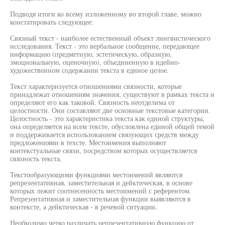
Подводя итоги ко всему изложенному во второй главе, можно
констатировать следующее:
Связный текст - наиболее естественный объект лингвистического
исследования. Текст - это вербальное сообщение, передающее
информацию (предметную, эстетическую, образную,
эмоциональную, оценочную), объединенную в идейно-
художественном содержании текста в единое целое.
Текст характеризуется отношениями связности, которые
принадлежат отношениям значения, существуют в рамках текста и
определяют его как таковой. Связность неотделима от
целостности. Они составляют две основные текстовые категории.
Целостность - это характеристика текста как единой структуры,
она определяется на всем тексте, обусловлена единой общей темой
и поддерживается использованием связующих средств между
предложениями в техсте. Местоимения выполняют
контекстуальные связи, посредством которых осуществляется
связность текста.
Текстообразующими функциями местоимений являются
репрезентативная, заместительная и дейктическая, в основе
которых лежит соотнесенность местоимений с референтом.
Репрезентативная и заместительная функции выявляются в
контексте, а дейктическая - в речевой ситуации.
Необходимо четко различать репрезентативную функцию от