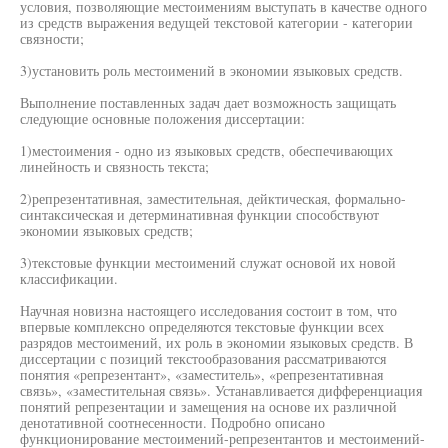
условия, позволяющие местоимениям выступать в качестве одного
из средств выражения ведущей текстовой категории - категории
связности;
3)установить роль местоимений в экономии языковых средств.
Выполнение поставленных задач дает возможность защищать
следующие основные положения диссертации:
1)местоимения - одно из языковых средств, обеспечивающих
линейность и связность текста;
2)репрезентативная, заместительная, дейктическая, формально-
синтаксическая и детерминативная функции способствуют
экономии языковых средств;
3)текстовые функции местоимений служат основой их новой
классификации.
Научная новизна настоящего исследования состоит в том, что
впервые комплексно определяются текстовые функции всех
разрядов местоимений, их роль в экономии языковых средств. В
диссертации с позиций текстообразования рассматриваются
понятия «репрезентант», «заместитель», «репрезентативная
связь», «заместительная связь». Устанавливается дифференциация
понятий репрезентации и замещения на основе их различной
денотативной соотнесенности. Подробно описано
функционирование местоимений-репрезентантов и местоимений-