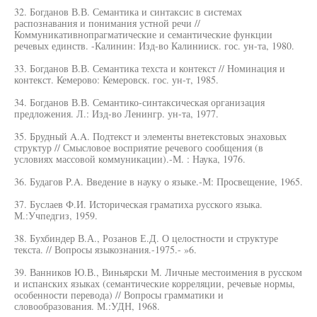
32. Богданов В.В. Семантика и синтаксис в системах
распознавания и понимания устной речи //
Коммуникативнопрагматические и семантические функции
речевых единств. -Калинин: Изд-во Калинииск. гос. ун-та, 1980.
33. Богданов В.В. Семантика техста и контекст // Номинация и
контекст. Кемерово: Кемеровск. гос. ун-т, 1985.
34. Богданов В.В. Семантико-синтаксическая организация
предложения. Л.: Изд-во Ленингр. ун-та, 1977.
35. Брудный A.A. Подтекст и элементы внетекстовых энаховых
структур // Смысловое восприятие речевого сообщения (в
условиях массовой коммуникации).-М. : Наука, 1976.
36. Будагов P.A. Введение в науку о языке.-М: Просвещение, 1965.
37. Буслаев Ф.И. Историческая граматиха русского языка.
М.:Учпедгиз, 1959.
38. Бухбиндер В.А., Розанов Е.Д. О целостности и структуре
текста. // Вопросы языкознания.-1975.- »6.
39. Ванников Ю.В., Виньярски М. Личные местоимения в русском
и испанских языках (семантические корреляции, речевые нормы,
особенности перевода) // Вопросы грамматики и
словообразования. М.:УДН, 1968.