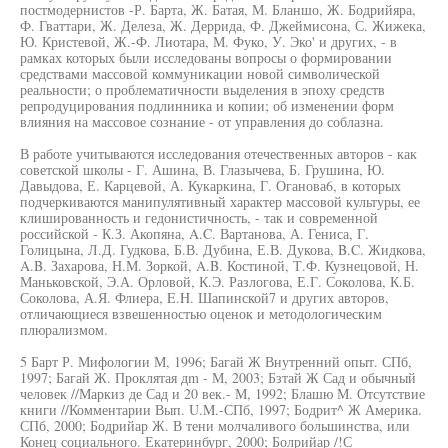
постмодернистов -Р. Барта, Ж. Батая, М. Бланшо, Ж. Бодрийяра,
Ф. Гваттари, Ж. Делеза, Ж. Деррида, Ф. Джеймисона, С. Жижека,
Ю. Кристевой, Ж.-Ф. Лиотара, М. Фуко, У. Эко' и других, - в
рамках которых были исследованы вопросы о формировании
средствами массовой коммуникации новой символической
реальности; о проблематичности выделения в эпоху средств
репродуцирования подлинника и копии; об изменении форм
влияния на массовое сознание - от управления до соблазна.
В работе учитываются исследования отечественных авторов - как
советской школы - Г. Ашина, В. Глазычева, Б. Грушина, Ю.
Давыдова, Е. Карцевой, А. Кукаркина, Г. Оганова6, в которых
подчеркиваются манипулятивный характер массовой культуры, ее
клишированность и гедонистичность, - так и современной
российской - К.З. Акопяна, A.C. Вартанова, А. Гениса, Г.
Голицына, Л.Д. Гудкова, Б.В. Дубина, Е.В. Дукова, B.C. Жидкова,
A.B. Захарова, Н.М. Зоркой, A.B. Костиной, Т.Ф. Кузнецовой, Н.
Маньковской, Э.А. Орловой, К.Э. Разлогова, Е.Г. Соколова, К.Б.
Соколова, А.Я. Флиера, E.H. Шапинской7 и других авторов,
отличающиеся взвешенностью оценок и методологическим
плюрализмом.
5 Барт Р. Мифологии М, 1996; Багай Ж Внутренний опыт. СПб,
1997; Багай Ж. Проклятая дm - М, 2003; Бзтай Ж Сад и обычный
человек //Маркиз де Сад и 20 век.- М, 1992; Блашю М. Отсутствие
книги //Комментарии Вып. U.M.-СПб, 1997; Бодрит^ Ж Америка.
СПб, 2000; Бодрийар Ж. В тени молчаливого большинства, или
Конец социального. Екатеринбург, 2000; Болрийар /!С