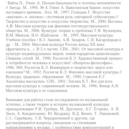
' Вайль П., Генис А. Поэзия банальности и поэтика непонятности
// Звезда. М., 1994. № 4; Генис А. Вавилонская башня: искусство
настоящего времени. Эссе. М., 1997; Голицын Г. Искусство
«высокое» и «низкое»: системная роль элитарной субкультуры //
Творчество в искусстве и искусство творчества. М., 2000; Костина
A.B. Массовая культура как феномен постиндустриального
общества. М., 2006; Культура: теории и проблемы Т.Ф. Кузнецова,
В.М. Межуев, И.О. Шайтанов. - М., 1995; Массовая культура:
Учебное пособие / К.З. Акопян, A.B. Захаров, С.Я. Кагарлицкая и
др. - М., 2004; Массовая культура России конца XX века
(фрагменты к...). В 2-х частях. СПб., 2001; От массовой культуры к
культуре индивидуальных миров: новая парадигма цивилизации:
Сборник статей. М., 1998; Разлогов К.Э. Художественный процесс
и потребности человека в искусстве// «Вопросы философии»,
1986, №8; Разлогов К.Э. Коммерция и творчество: враги или
союзники? М., 1992; Разлогов К.Э. Феномен массовой культуры //
Культура, традиции, образование. М., 1990; Соколов Е.Г.
Аналитика масскульта. СПб., 2001; Теплиц К.Т. Все для всех:
массовая культура и современный человек. М., 1996; Флиер А.Я.
Массовая культура и ее социальные
Важными для работы стали исследования по музыкальной
эстетике, а также теории и истории музыкальной культуры,
принадлежащие Р.И. Груберу, М. Друскину, А.Г. Егорову, А .Я.
Зисю, А. Кандинскому, Ю. Келдышу, В.Д. Конен, Т. Ливановой,
С.С. Скребкову, Т.В. Чередниченко8 и другим, где
рассматриваются вопросы, связанные со стилевыми
направлениями в музыке, с особенностями композиторской и