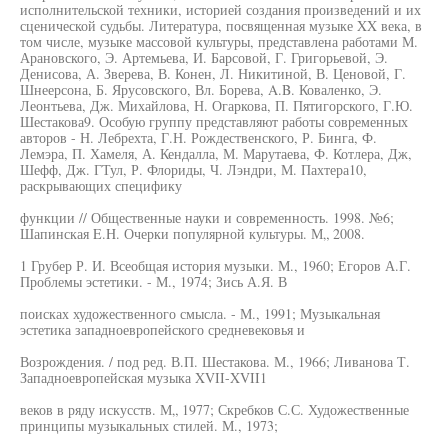
исполнительской техники, историей создания произведений и их
сценической судьбы. Литература, посвященная музыке XX века, в
том числе, музыке массовой культуры, представлена работами М.
Арановского, Э. Артемьева, И. Барсовой, Г. Григорьевой, Э.
Денисова, А. Зверева, В. Конен, Л. Никитиной, В. Ценовой, Г.
Шнеерсона, Б. Ярусовского, Вл. Борева, A.B. Коваленко, Э.
Леонтьева, Дж. Михайлова, Н. Огаркова, П. Пятигорского, Г.Ю.
Шестакова9. Особую группу представляют работы современных
авторов - Н. Лебрехта, Г.Н. Рождественского, Р. Бинга, Ф.
Лемэра, П. Хамеля, А. Кендалла, М. Марутаева, Ф. Котлера, Дж,
Шефф, Дж. ГТул, Р. Флориды, Ч. Лэндри, М. Пахтера10,
раскрывающих специфику
функции // Общественные науки и современность. 1998. №6;
Шапинская E.H. Очерки популярной культуры. М„ 2008.
1 Грубер Р. И. Всеобщая история музыки. М., 1960; Егоров А.Г.
Проблемы эстетики. - М., 1974; Зись А.Я. В
поисках художественного смысла. - М., 1991; Музыкальная
эстетика западноевропейского средневековья и
Возрождения. / под ред. В.П. Шестакова. М., 1966; Ливанова Т.
Западноевропейская музыка XVII-XVII1
веков в ряду искусств. М„ 1977; Скребков С.С. Художественные
принципы музыкальных стилей. М., 1973;