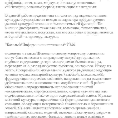
профанная, китч, кэмп, мидкульт, а также усложненные
сайентифицированные формы, тяготеющие к элитарным.
В данной работе представлена типология, где выделение типов
культуры осуществляется исходя из характера продуцируемого
данной культурой сознания и выполняемых ей функций. По
мнению диссертанта, такая важная, возможно, типологическая,
черта музыкального искусства, как его жанровая природа, является
вторичной - к примеру, мазурки,
"КалельсМИнформшионнетэттаашсл^ С346.
полонезы и вальсы Шопена по своему жанровому основанию
могут быть отнесены к популярному искусству, однако, их
глубокое содержание, раздвигающее рамки бытового жанра,
переводит их в разряд искусства высокого, элитарного. Исходя из
этого, в современной музыкальной культуре выделены следующие
ее типы музыка элитарной культуры (высокой, классической),
формирующая творческое сознание, направленное на осмысление
действительности и активное взаимодействие с ней. В работе
обоснована непродуктивность использования понятий
«академическая», «профессиональная», «серьезная» музыка как
подчеркивающих только ее один содержательный аспект. Музыка
массовой культуры, направленная на формирование адаптивного
сознания, обладающая исторической локальностью и ограниченная
эпохой XX века, является сложным конгломератом жанров,
направлений, стилевых моделей, включая также музыку радио- и
телевизионных программ, фильмов, многие новые жанровые