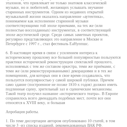
эталонов, что привлекает не только знатоков классической
музыки, но и любителей, желающих услышать звучание
старинных инструментов. Одним из недавних открытий
музыкальной жизни оказалось направление «аутентика»,
понимаемое как исполнение старинной музыки
соответствующими той эпохе приемами, на тех же (или
полностью воссозданных) инструментах, в соответствующей
эпохе акустической среде. Среди самых заметных проектов,
регулярно представляющих это направление в Москве и
Петербурге с 1997 г., стал фестиваль ЕаНуппшс.
6. В настоящее время в связи с усилением интереса к
историческому прошлому все большей популярностью пользуются
практики исторической реконструкции спектаклей прошлого,
исполняемых с тем же составом оркестра, теми же приёмами, с
теми же (или реконструированными) декорациями и в тех же
помещениях, для которых они в свое время создавались, что
пользуется популярностью у самой широкой публики. Причем
само здание (построенное не позже 1810-х годов) должно иметь
подлинные сцену, зрительный зал и сценические механизмы.
Такой театр получил название «исторического театра». В Европе
сохранилось всего двенадцать подобных мест, почти все они
относятся к XVIII веку, и большая
Апробация работы.
1. По теме диссертации автором опубликовано 10 статей, в том
числе 3 -из списка изданий, рекомендованных ВАК РФ.