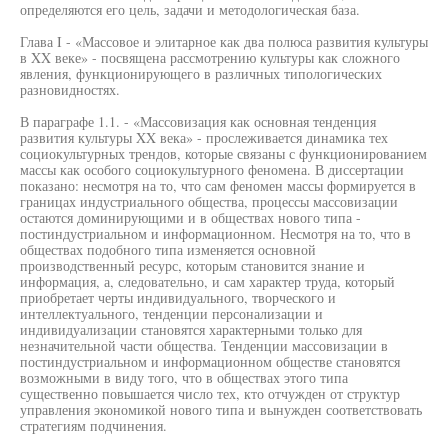
определяются его цель, задачи и методологическая база.
Глава I - «Массовое и элитарное как два полюса развития культуры
в XX веке» - посвящена рассмотрению культуры как сложного
явления, функционирующего в различных типологических
разновидностях.
В параграфе 1.1. - «Массовизация как основная тенденция
развития культуры XX века» - прослеживается динамика тех
социокультурных трендов, которые связаны с функционированием
массы как особого социокультурного феномена. В диссертации
показано: несмотря на то, что сам феномен массы формируется в
границах индустриального общества, процессы массовизации
остаются доминирующими и в обществах нового типа -
постиндустриальном и информационном. Несмотря на то, что в
обществах подобного типа изменяется основной
производственный ресурс, которым становится знание и
информация, а, следовательно, и сам характер труда, который
приобретает черты индивидуального, творческого и
интеллектуального, тенденции персонализации и
индивидуализации становятся характерными только для
незначительной части общества. Тенденции массовизации в
постиндустриальном и информационном обществе становятся
возможными в виду того, что в обществах этого типа
существенно повышается число тех, кто отчужден от структур
управления экономикой нового типа и вынужден соответствовать
стратегиям подчинения.