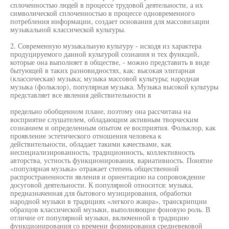
сплоченностью людей в процессе трудовой деятельности, а их
символической сплоченностью в процессе одновременного
потребления информации, создает основания для массовизации
музыкальной классической культуры.
2. Современную музыкальную культуру - исходя из характера
продуцируемого данной культурой сознания и тех функций,
которые она выполняет в обществе, - можно представить в виде
бытующей в таких разновидностях, как: высокая элитарная
(классическая) музыка; музыка массовой культуры; народная
музыка (фольклор), популярная музыка. Музыка высокой культуры
представляет все явления действительности в
предельно обобщенном плане, поэтому она рассчитана на
восприятие слушателем, обладающим активным творческим
сознанием и определенным опытом ее восприятия. Фольклор, как
проявление эстетического отношения человека к
действительности, обладает такими качествами, как
неспециализированность, традиционность, коллективность
авторства, устность функционирования, вариативность. Понятие
«популярная музыка» отражает степень общественной
распространенности явления и ориентацию на сопровождение
досуговой деятельности. К популярной относится: музыка,
предназначенная для бытового музицирования, обработки
народной музыки в традициях «легкого жанра», транскрипции
образцов классической музыки, выполняющие фоновую роль. В
отличие от популярной музыки, включенной в традицию
функционирования со времени формирования средневековой