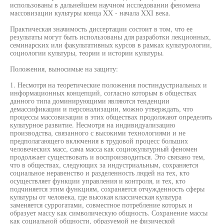
использованы в дальнейшем научном исследовании феномена
массовизации культуры конца XX - начала XXI века.
Практическая значимость диссертации состоит в том, что ее
результаты могут быть использованы для разработки лекционных,
семинарских или факультативных курсов в рамках культурологии,
социологии культуры, теории и истории культуры.
Положения, выносимые на защиту:
1. Несмотря на теоретические положения постиндустриальных и
информационных концепций, согласно которым в обществах
данного типа доминирующими являются тенденции
демассификации и персонализации, можно утверждать, что
процессы массовизации в этих обществах продолжают определять
культурное развитие. Несмотря на индивидуализацию
производства, связанного с высокими технологиями и не
предполагающего включения в трудовой процесс больших
человеческих масс, сама масса как социокультурный феномен
продолжает существовать и воспроизводиться. Это связано тем,
что в обществах, следующих за индустриальным, сохраняется
социальное неравенство и разделенность людей на тех, кто
осуществляет функции управления и контроля, и тех, кто
подчиняется этим функциям, сохраняется отчужденность сферы
культуры от человека, где высокая классическая культура
заменяется суррогатами, совместное потребление которых и
образует массу как символическую общность. Сохранение массы
как социальной общности, образуемой не физической