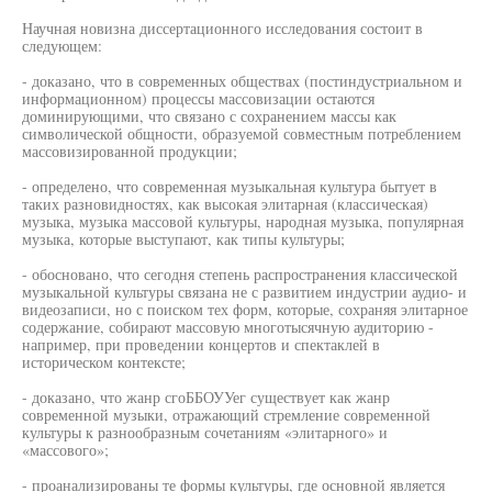
Научная новизна диссертационного исследования состоит в
следующем:
- доказано, что в современных обществах (постиндустриальном и
информационном) процессы массовизации остаются
доминирующими, что связано с сохранением массы как
символической общности, образуемой совместным потреблением
массовизированной продукции;
- определено, что современная музыкальная культура бытует в
таких разновидностях, как высокая элитарная (классическая)
музыка, музыка массовой культуры, народная музыка, популярная
музыка, которые выступают, как типы культуры;
- обосновано, что сегодня степень распространения классической
музыкальной культуры связана не с развитием индустрии аудио- и
видеозаписи, но с поиском тех форм, которые, сохраняя элитарное
содержание, собирают массовую многотысячную аудиторию -
например, при проведении концертов и спектаклей в
историческом контексте;
- доказано, что жанр сгоББОУУег существует как жанр
современной музыки, отражающий стремление современной
культуры к разнообразным сочетаниям «элитарного» и
«массового»;
- проанализированы те формы культуры, где основной является