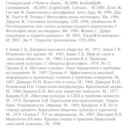
Сичвадпсский с*5мен и смерть. -М,2000; БолпийярЖ.
Силемавеией. - М,2001; EojpttiiiipЖ. Соблазн. - М.2000; Дглез Ж,
Гкггари Ф. Капитализм и шизофрения. Акто-Эдда. М, 1990; Даю
Ж, Гвш^и Ф. Риюма // Философия эпохи постмоярна. Ми, 1996;
Дерргев Ж. Состояние постмодерщ. СПб, 1998; Джеймисон Ф.
Постмодернизм, или логика культуры позднего капитализма //
Философия эшхи постмодерна. Мн, 1996; Жижек С. Дрбро
пожаловать в пуяынто реального. M, 2002; ЛаканЖТелевиаение. -
М, 2001; Эко У. Открытое троизвеягние. ОТб,2004.
6 Ашин Г.К. Доктрина массового общества. М., 1971; Ашин Г.К.
Вторжение без оружия. М., 1985; Ашин Т.К. Миф об элите и
«массовом обществе». М., 1966; Глазычев В.Л. Проблема
«массовой культуры» // «Вопросы философии», 1970, № 12;
Грушин Б.А. Массовое сознание: Опыт определения и проблемы
исследования. М.. 1987; Грушин Б. Эффективность массовой
информации и пропаганды: понятие и проблемы измерения. М„
1987; Давыдов Ю.Н. Искусство и элита. M., 1966; Давыдов Ю.Н.,
Роднянская И.Б. Социология контркультуры. Критический анализ.
M., 1980; Карцева E.H. Кич или торжество пошлости. М., 1977;
Карцева E.H. «Массовая культура» в США и проблема личности.
М., 1974; Кукаркин A.B. Буржуазная массовая культура. Теории.
Идеи. Разновидности. Образцы. М., 1985; Кукаркин A.B. По ту
сторону расцвета. Буржуазное общество: культура и идеология.
М., 1974; Оганов Г. TV по-американски. M., 1985; Шестаков В.П.
Мифология XX века. Критика теории и практики буржуазной
«массовой культуры». M., 1988.