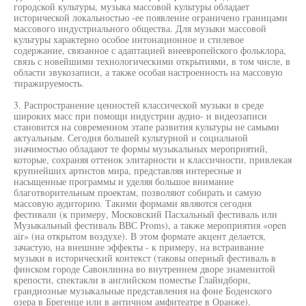
городской культуры, музыка массовой культуры обладает
исторической локальностью -ее появление ограничено границами
массового индустриального общества. Для музыки массовой
культуры характерно особое интонационное и стилевое
содержание, связанное с адаптацией внеевропейского фольклора,
связь с новейшими технологическими открытиями, в том числе, в
области звукозаписи, а также особая настроенность на массовую
тиражируемость.
3. Распространение ценностей классической музыки в среде
широких масс при помощи индустрии аудио- и видеозаписи
становится на современном этапе развития культуры не самыми
актуальным. Сегодня большей культурной и социальной
значимостью обладают те формы музыкальных мероприятий,
которые, сохраняя оттенок элитарности и классичности, привлекая
крупнейших артистов мира, представляя интересные и
насыщенные программы и уделяя большое внимание
благотворительным проектам, позволяют собирать и самую
массовую аудиторию. Такими формами являются сегодня
фестивали (к примеру, Московский Пасхальный фестиваль или
Музыкальный фестиваль ВВС Proms), а также мероприятия «open
air» (на открытом воздухе). В этом формате акцент делается,
зачастую, на внешние эффекты - к примеру, на встраивание
музыки в исторический контекст (таковы оперный фестиваль в
финском городе Савонлинна во внутреннем дворе знаменитой
крепости, спектакли в английском поместье Глайндборн,
грандиозные музыкальные представления на фоне Боденского
озера в Брегенце или в античном амфитеатре в Оранже).