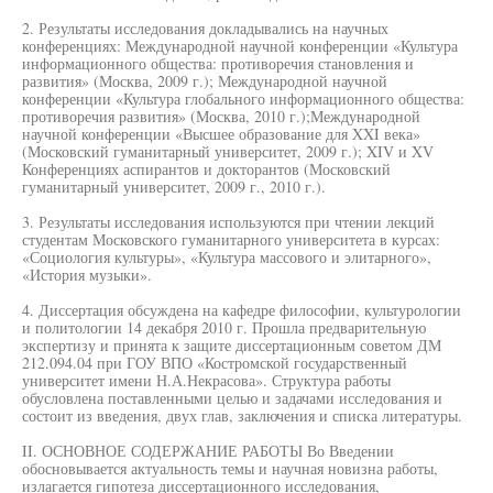
2. Результаты исследования докладывались на научных
конференциях: Международной научной конференции «Культура
информационного общества: противоречия становления и
развития» (Москва, 2009 г.); Международной научной
конференции «Культура глобального информационного общества:
противоречия развития» (Москва, 2010 г.);Международной
научной конференции «Высшее образование для XXI века»
(Московский гуманитарный университет, 2009 г.); XIV и XV
Конференциях аспирантов и докторантов (Московский
гуманитарный университет, 2009 г., 2010 г.).
3. Результаты исследования используются при чтении лекций
студентам Московского гуманитарного университета в курсах:
«Социология культуры», «Культура массового и элитарного»,
«История музыки».
4. Диссертация обсуждена на кафедре философии, культурологии
и политологии 14 декабря 2010 г. Прошла предварительную
экспертизу и принята к защите диссертационным советом ДМ
212.094.04 при ГОУ ВПО «Костромской государственный
университет имени Н.А.Некрасова». Структура работы
обусловлена поставленными целью и задачами исследования и
состоит из введения, двух глав, заключения и списка литературы.
II. ОСНОВНОЕ СОДЕРЖАНИЕ РАБОТЫ Во Введении
обосновывается актуальность темы и научная новизна работы,
излагается гипотеза диссертационного исследования,