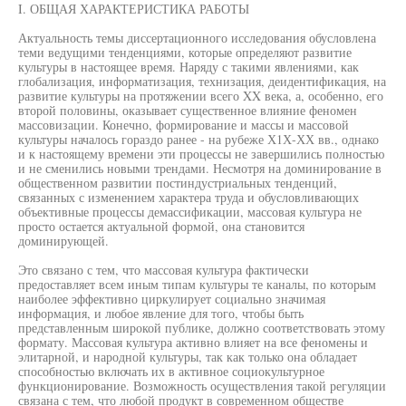
I. ОБЩАЯ ХАРАКТЕРИСТИКА РАБОТЫ
Актуальность темы диссертационного исследования обусловлена
теми ведущими тенденциями, которые определяют развитие
культуры в настоящее время. Наряду с такими явлениями, как
глобализация, информатизация, технизация, деидентификация, на
развитие культуры на протяжении всего XX века, а, особенно, его
второй половины, оказывает существенное влияние феномен
массовизации. Конечно, формирование и массы и массовой
культуры началось гораздо ранее - на рубеже Х1Х-ХХ вв., однако
и к настоящему времени эти процессы не завершились полностью
и не сменились новыми трендами. Несмотря на доминирование в
общественном развитии постиндустриальных тенденций,
связанных с изменением характера труда и обусловливающих
объективные процессы демассификации, массовая культура не
просто остается актуальной формой, она становится
доминирующей.
Это связано с тем, что массовая культура фактически
предоставляет всем иным типам культуры те каналы, по которым
наиболее эффективно циркулирует социально значимая
информация, и любое явление для того, чтобы быть
представленным широкой публике, должно соответствовать этому
формату. Массовая культура активно влияет на все феномены и
элитарной, и народной культуры, так как только она обладает
способностью включать их в активное социокультурное
функционирование. Возможность осуществления такой регуляции
связана с тем, что любой продукт в современном обществе