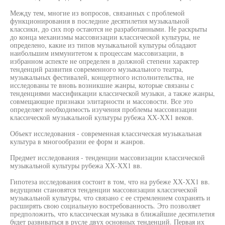
Между тем, многие из вопросов, связанных с проблемой
функционирования в последние десятилетия музыкальной
классики, до сих пор остаются не разработанными. Не раскрыты
до конца механизмы массовизации классической культуры, не
определено, какие из типов музыкальной культуры обладают
наибольшим иммунитетом к процессам массовизации, в
избранном аспекте не определен в должной степени характер
тенденций развития современного музыкального театра,
музыкальных фестивалей, концертного исполнительства, не
исследованы те вновь возникшие жанры, которые связаны с
тенденциями массификации классической музыки, а также жанры,
совмещающие признаки элитарности и массовости. Все это
определяет необходимость изучения проблемы массовизации
классической музыкальной культуры рубежа ХХ-ХХ1 веков.
Объект исследования - современная классическая музыкальная
культура в многообразии ее форм и жанров.
Предмет исследования - тенденции массовизации классической
музыкальной культуры рубежа ХХ-ХХ1 вв.
Гипотеза исследования состоит в том, что на рубеже ХХ-ХХ1 вв.
ведущими становятся тенденции массовизации классической
музыкальной культуры, что связано с ее стремлением сохранять и
расширять свою социальную востребованность. Это позволяет
предположить, что классическая музыка в ближайшие десятилетия
будет развиваться в русле двух основных тенденций. Первая их