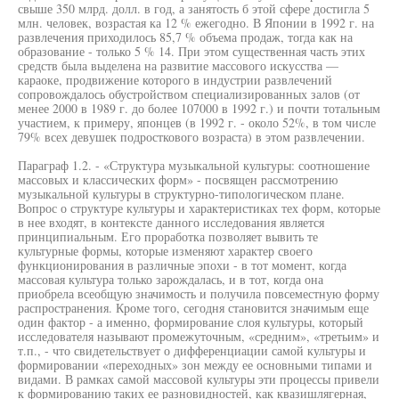
свыше 350 млрд. долл. в год, а занятость б этой сфере достигла 5
млн. человек, возрастая ка 12 % ежегодно. В Японии в 1992 г. на
развлечения приходилось 85,7 % объема продаж, тогда как на
образование - только 5 % 14. При этом существенная часть этих
средств была выделена на развитие массового искусства —
караоке, продвижение которого в индустрии развлечений
сопровождалось обустройством специализированных залов (от
менее 2000 в 1989 г. до более 107000 в 1992 г.) и почти тотальным
участием, к примеру, японцев (в 1992 г. - около 52%, в том числе
79% всех девушек подросткового возраста) в этом развлечении.
Параграф 1.2. - «Структура музыкальной культуры: соотношение
массовых и классических форм» - посвящен рассмотрению
музыкальной культуры в структурно-типологическом плане.
Вопрос о структуре культуры и характеристиках тех форм, которые
в нее входят, в контексте данного исследования является
принципиальным. Его проработка позволяет вывить те
культурные формы, которые изменяют характер своего
функционирования в различные эпохи - в тот момент, когда
массовая культура только зарождалась, и в тот, когда она
приобрела всеобщую значимость и получила повсеместную форму
распространения. Кроме того, сегодня становится значимым еще
один фактор - а именно, формирование слоя культуры, который
исследователя называют промежуточным, «средним», «третьим» и
т.п., - что свидетельствует о дифференциации самой культуры и
формировании «переходных» зон между ее основными типами и
видами. В рамках самой массовой культуры эти процессы привели
к формированию таких ее разновидностей, как квазишлягерная,