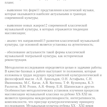
плане;
- выявление тех форм11 представления классической музыки,
которые оказываются наиболее актуальными в границах
современной культуры;
- выявление новых жанров12 современной классической
музыкальной культуры, в которых отражаются тенденции
массовизации;
- анализ тех направлений13 развития классической музыкальной
культуры, где основной является установка на аутентичность;
- обоснование актуальности такой формы классической
музыкальной театральной культуры, как историческая
реконструкция.
Методология исследования определяется целью и задачами работы.
В качестве базовых в работе выступают те положения, которые
изложены в трудах ведущих представителей культурологической и
философской мысли -А.И. Арнольдов, О.Н. Астафьева, С.Н.
Иконникова, М.С. Каган, A.B. Костина, Т.Ф. Кузнецова, К.Э.
Разлогов, В.М. Розин, А.Я. Флиер, E.H. Шапинская и другие.
Особенностью методологических установок изучения процессов
массовизации музыкальной классики на рубеже XX-XXI вв.
являются принципы междисциплинарности, интегративности,
комплексности, что присуще культурологическому принципу
исследования. Музыкальная культура рубежа XX - XXI веков