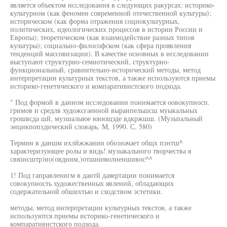
является объектом исследования в следующих ракурсах: историко-
культурном (как феномен современной отечественной культуры);
историческом (как форма отражения социокультурных,
политических, идеологических процессов в истории России и
Европы); теоретическом (как взаимодействие разных типов
культуры); социально-философском (как сфера проявления
тенденций массовизации). В качестве основных в исследовании
выступают структурно-семиотический, структурно-
функциональный, сравнительно-исторический методы, метод
интерпретации культурных текстов, а также используются приемы
историко-генетического и компаративистского подхода.
" Под формой в данном исследовании понимается оовокупносп.
гримов и средлв художсгаенной выраипельшсш муыкальных
грошвсда шй, музшалыюе юиющэде вдкржшш. (Музьпальный
энцикпопздический словарь. М, 1990. С. 580)
Термин в даншм ихлйжжании обозначает общх пзнтш^
характеризующее ролы и видь! музыкального творчества в
связисштр)ио(овдним,)отшиияюлненшивос^^
1! Под гаправленигм в дантй даяертации понимается
совокупность художественных явлений, обладающих
содержательной обшихтью и сходством эстетики.
методы, метод интерпретации культурных текстов, а также
используются приемы историко-генетического и
компаративистского подхода.