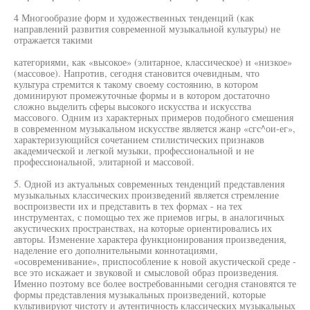
4 Многообразие форм и художественных тенденций (как
направлений развития современной музыкальной культуры) не
отражается такими
категориями, как «высокое» (элитарное, классическое) и «низкое»
(массовое). Напротив, сегодня становится очевидным, что
культура стремится к такому своему состоянию, в котором
доминируют промежуточные формы и в котором достаточно
сложно выделить сферы высокого искусства и искусства
массового. Одним из характерных примеров подобного смешения
в современном музыкальном искусстве является жанр «сгс^ои-ег»,
характеризующийся сочетанием стилистических признаков
академической и легкой музыки, профессиональной и не
профессиональной, элитарной и массовой.
5. Одной из актуальных современных тенденций представления
музыкальных классических произведений является стремление
воспроизвести их и представить в тех формах - на тех
инструментах, с помощью тех же приемов игры, в аналогичных
акустических пространствах, на которые ориентировались их
авторы. Изменение характера функционирования произведения,
наделение его дополнительными коннотациями,
«осовременивание», приспособление к новой акустической среде -
все это искажает и звуковой и смысловой образ произведения.
Именно поэтому все более востребованными сегодня становятся те
формы представления музыкальных произведений, которые
культивируют чистоту и аутентичность классических музыкальных