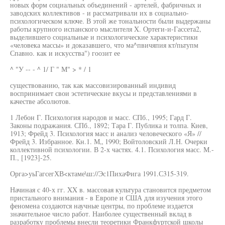
новых форм социальных объединений - артелей, фабричных и
заводских коллективов - и рассматривали их в социально-
психологическом ключе. В этой же тональности были выдержаны
работы крупного испанского мыслителя X. Ортеги-и-Гассета2,
выделившего социальные и психологические характеристики
«человека массы» и доказавшего, что ма^пвичяпия кт/пьтупм
Спавно. как и искусства") гоозит ее
^ "У -- - ^ 1/ Г " М" > * / 1
существованию, так как массовизированный индивид
воспринимает свои эстетические вкусы и представлениями в
качестве абсолютов.
1 Лебон Г. Психология народов и масс. СПб., 1995; Гард Г.
Законы подражания. СПб., 1892; Тара Г. Публика и толпа. Киев,
1913; Фрейд 3. Психология масс и анализ человеческого «Я» //
Фрейд 3. Избранное. Кн.1. М„ 1990; Войтоловский Л.Н. Очерки
коллективной психологии. В 2-х частях. 4.1. Психология масс. М.-
П., [1923]-25.
Орга>уьГагсегХВ<ктаме\ш://Эс1ПихаФига 1991.С315-319.
Начиная с 40-х гг. XX в. массовая культура становится предметом
пристального внимания - в Европе и США для изучения этого
феномена создаются научные центры, по проблеме издается
значительное число работ. Наиболее существенный вклад в
разработку проблемы внесли теоретики Франкфуртской школы