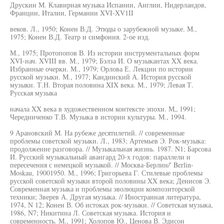
Друскин М. Клавирная музыка Испании, Англии, Нидерландов,
Франции, Италии, Германии XVI-XV1II
веков. Л., 1950; Конен В.Д. Этюды о зарубежной музыке. М.,
1975; Конен В.Д. Театр и симфония. 2-ое изд.
М., 1975; Протопопов В. Из истории инструментальных форм
XVI-нач. XVIII вв. М., 1979; Бэлза И. О музыкантах XX века.
Избранные очерки. М., 1979; Орлова Е. Лекции по истории
русской музыки. М., 1977; Кандинский А. История русской
музыки. Т.Н. Вторая половина XIX века. М., 1979; Левая Т.
Русская музыка
начала XX века в художественном контексте эпохи. М„ 1991;
Чередниченко Т.В. Музыка в истории культуры. М., 1994.
9 Арановский М. На рубеже десятилетий. // современные
проблемы советской музыки. Л., 1983; Артемьев Э. Рок-музыка:
продолжение разговора. // Музыкальная жизнь. 1987. N1; Барсова
И. Русский музыкальный авангард 20-х годов: параллели и
пересечения с немецкой музыкой. // Москва-Берлин/' Berlin-
Moskau, 19001950. М., 1996; Григорьева Г. Стилевые проблемы
русской советской музыки второй половины XX века; Денисов Э.
Современная музыка и проблемы эволюции композиторской
техники; Зверев А. Другая музыка. // Иностранная литература,
1974, N 12; Конен В. Об истоках рок-музыки. // Советская музыка,
1986, N7; Никитина Л. Советская музыка. История и
современность. М., 1991; Холопов Ю., Ценова В. Эдисон