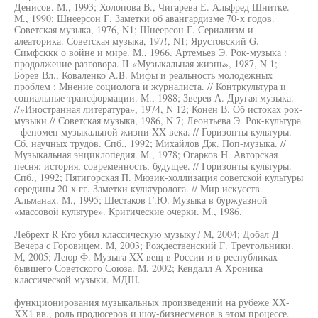
Денисов. М., 1993; Холопова В., Чигарева Е. Альфред Шнитке.
М., 1990; Шнеерсон Г. Заметки об авангардизме 70-х годов.
Советская музыка, 1976, N1; Шнеерсон Г. Сериализм и
алеаторика. Советская музыка, 197!, N1; Ярустовский G.
Симфсккк о войне и мире. М., 1966. Артемьев Э. Рок-музыка :
продолжение разговора. II «Музыкальная жизнь», 1987, N 1;
Борев Вл., Коваленко A.B. Мифы и реальность молодежных
проблем : Мнение социолога и журналиста. // Контркультура и
социальные трансформации. М., 1988; Зверев А. Другая музыка.
//»Иностранная литература», 1974, N 12; Конен В. Об истоках рок-
музыки.// Советская музыка, 1986, N 7; Леонтьева Э. Рок-культура
- феномен музыкальной жизни XX века. // Горизонты культуры.
Сб. научных трудов. Спб., 1992; Михайлов Дж. Поп-музыка. //
Музыкальная энциклопедия. М., 1978; Огарков H. Авторская
песня: история, современность, будущее. // Горизонты культуры.
Спб., 1992; Пятигорская П. Мюзик-холлизация советской культуры
середины 20-х гг. Заметки культуролога. // Мир искусств.
Альманах. М., 1995; Шестаков Г.Ю. Музыка в буржуазной
«массовой культуре». Критические очерки. М., 1986.
Лебрехт R Кто убил классическую музыку? М, 2004; Добал Д
Вечера с Горовицем. М, 2003; Рождественский Г. Треугольники.
М, 2005; Леюр Ф. Музыга XX вещ в России и в республиках
бывшего Советского Союза. М, 2002; Кендалл А Хроника
классической музыки. МДШ.
функционирования музыкальных произведений на рубеже ХХ-
ХХ1 вв., роль продюсеров и шоу-бизнесменов в этом процессе.