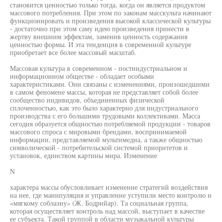
становится ценностью только тогда, когда он является продуктом
массового потребления. При этом по законам масскульта начинают
функционировать и произведения высокой классической культуры
- достаточно при этом саму идею произведения принести в
жертву внешним эффектам, заменив ценность содержания
ценностью формы. И эта тенденция в современной культуре
приобретает все более массовый масштаб.
Массовая культура в современном - постиндустриальном и
информационном обществе - обладает особыми
характеристиками. Они связаны с изменениями, произошедшими
в самом феномене массы, которая не представляет собой более
сообщество индивидов, объединенных физической
сплоченностью, как это было характерно для индустриального
производства с его большими трудовыми коллективами. Масса
сегодня образуется общностью потребляемой продукции - товаров
массового спроса с мировыми брендами, воспринимаемой
информации, представляемой мультимедиа, а также общностью
символической - потребительской системой приоритетов и
установок, единством картины мира. Изменение
N
характера массы обусловливает изменение стратегий воздействия
на нее, где манипуляция и управление уступили место контролю и
«мягкому соблазну» (Ж. Бодрийар). Та социальная группа,
которая осуществляет контроль над массой, выступает в качестве
ее субъекта. Такой группой в области музыкальной культуры