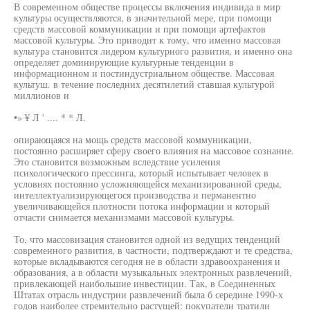
В современном обществе процессы включения индивида в мир
культуры осуществляются, в значительной мере, при помощи
средств массовой коммуникации и при помощи артефактов
массовой культуры. Это приводит к тому, что именно массовая
культура становится лидером культурного развития, и именно она
определяет доминирующие культурные тенденции в
информационном и постиндустриальном обществе. Массовая
культуш. в течение последних десятилетий ставшая культурой
миллионов и
•» ¥ Л ' .... * * Л.
опирающаяся на мощь средств массовой коммуникации,
постоянно расширяет сферу своего влияния на массовое сознание.
Это становится возможным вследствие усиления
психологического прессинга, который испытывает человек в
условиях постоянно усложняющейся механизированной среды,
интеллектуализирующегося производства и перманентно
увеличивающейся плотности потока информации и который
отчасти снимается механизмами массовой культуры.
То, что массовизация становится одной из ведущих тенденций
современного развития, в частности, подтверждают и те средства,
которые вкладываются сегодня не в области здравоохранения и
образования, а в области музыкальных электронных развлечений,
привлекающей наибольшие инвестиции. Так, в Соединенных
Штатах отрасль индустрии развлечений была б середине 1990-х
годов наиболее стремительно растущей: покупатели тратили