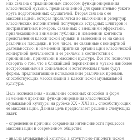
них связана с традиционным способом функционирования
классической музыки, предназначенной для сравнительно узкого
круга подготовленных слушателей. Вторая связана с ее
массовизацией, которая проявляется во включении в репертуар
классических исполнителей популярных эстрадных шлягеров и
экстравагантных номеров, связанных с внешними эффектами,
привлекающими внимание публики; в изменении контекста
представления классической музыки и вынесении ее на самые
различные площадки, в том числе, не связанные с концертной
деятельностью; в изменении практики организации классической
концертной деятельности и ее рекламы в соответствии с
принципами, принятыми в массовой культуре. Все это позволяет
говорить о том, что в ближайшей перспективе в музыке наиболее
востребованными в социальном и эстетическом плане будут
формы, предполагающие использование различных приемов,
способствующих массовизации в классической музыкальной
культуры.
Цель исследования - выявление основных способов и форм
изменения практики функционирования классической
музыкальной культуры на рубеже XX - XXI вв., способствующих
ее массовизации. Данная цель предполагает решение следующих
задач:
- определение причины сохранения интенсивности процессов
массовизации в современном обществе;
- анализ музыкальной культуры в структурно-типологическом