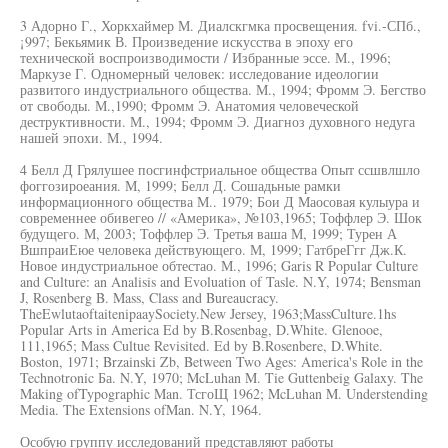
3 Адорно Г., Хоркхаймер М. Диалскгмка просвещения. fvi.-СПб.,
¡997; Бекьямик В. Произведение искусства в эпоху его
технической воспроизводимости / Избранные эссе. М., 1996;
Маркузе Г. Одномерный человек: исследование идеологии
развитого индустриального общества. М., 1994; Фромм Э. Бегство
от свободы. М.,1990; Фромм Э. Анатомия человеческой
деструктивности. М., 1994; Фромм Э. Диагноз духовного недуга
нашей эпохи. М., 1994.
4 Белл Д Грялушее посгинфстриальное общества Опыт ссшвлшло
фоггозироеания. М, 1999; Белл Д. Сошадьные рамки
информационного общества М.. 1979; Бои Д Маосовая кулыура и
современнее обивегео // «Америка», №103,1965; Тоффлер Э. Шок
будущего. М, 2003; Тоффлер Э. Третья ваша М, 1999; Турен А
ВшпраиЕюе человека действующего. М, 1999; ГатбреГгг Дж.К.
Новое индустриальное обтестао. М., 1996; Garis R Popular Culture
and Culture: an Analisis and Evoluation of Tasle. N.Y, 1974; Bensman
J, Rosenberg B. Mass, Class and Bureaucracy.
TheEwlutaoftaitenipaaySociety.New Jersey, 1963;MassCulture.1hs
Popular Arts in America Ed by B.Rosenbag, D.White. Glenooe,
111,1965; Mass Cultue Revisited. Ed by B.Rosenbere, D.White.
Boston, 1971; Brzainski Zb, Between Two Ages: America's Role in the
Technotronic Ба. N.Y, 1970; McLuhan M. Tie Guttenbeig Galaxy. The
Making ofTypographic Man. ТсгоЩ 1962; McLuhan M. Understending
Media. The Extensions ofMan. N.Y, 1964.
Особую группу исследований представляют работы