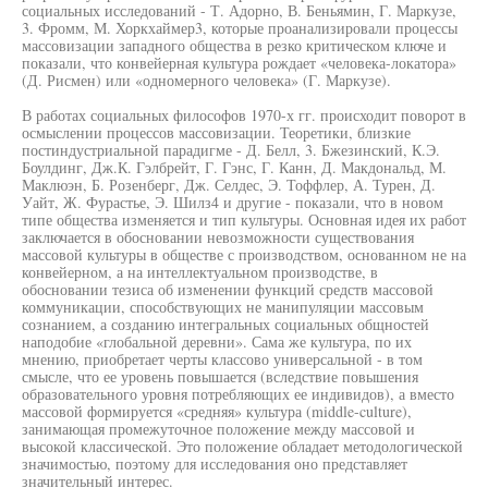
социальных исследований - Т. Адорно, В. Беньямин, Г. Маркузе,
3. Фромм, М. Хоркхаймер3, которые проанализировали процессы
массовизации западного общества в резко критическом ключе и
показали, что конвейерная культура рождает «человека-локатора»
(Д. Рисмен) или «одномерного человека» (Г. Маркузе).
В работах социальных философов 1970-х гг. происходит поворот в
осмыслении процессов массовизации. Теоретики, близкие
постиндустриальной парадигме - Д. Белл, 3. Бжезинский, К.Э.
Боулдинг, Дж.К. Гэлбрейт, Г. Гэнс, Г. Канн, Д. Макдональд, М.
Маклюэн, Б. Розенберг, Дж. Селдес, Э. Тоффлер, А. Турен, Д.
Уайт, Ж. Фурастье, Э. Шилз4 и другие - показали, что в новом
типе общества изменяется и тип культуры. Основная идея их работ
заключается в обосновании невозможности существования
массовой культуры в обществе с производством, основанном не на
конвейерном, а на интеллектуальном производстве, в
обосновании тезиса об изменении функций средств массовой
коммуникации, способствующих не манипуляции массовым
сознанием, а созданию интегральных социальных общностей
наподобие «глобальной деревни». Сама же культура, по их
мнению, приобретает черты классово универсальной - в том
смысле, что ее уровень повышается (вследствие повышения
образовательного уровня потребляющих ее индивидов), а вместо
массовой формируется «средняя» культура (middle-culture),
занимающая промежуточное положение между массовой и
высокой классической. Это положение обладает методологической
значимостью, поэтому для исследования оно представляет
значительный интерес.