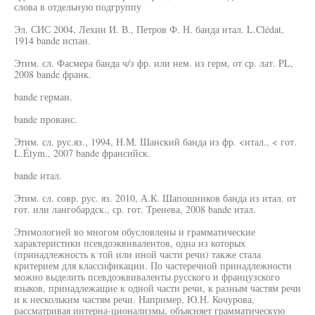
слова в отдельную подгруппу
Эл. СИС 2004, Лехин И. В., Петров Ф. Н. банда итал. L.Clédat,
1914 bande испан.
Этим. сл. Фасмера банда ч/з фр. или нем. из герм, от ср. лат. PL,
2008 bande франк.
bande герман.
bande прованс.
Этим. сл. рус.яз., 1994, Н.М. Шанский банда из фр. <итал., < гот.
L.Étym., 2007 bande франсийск.
bande итал.
Этим. сл. совр. рус. яз. 2010, А.К. Шапошников банда из итал. от
гот. или лангобардск., ср. гот. Тренева, 2008 bande итал.
Этимологией во многом обусловлены и грамматические
характеристики псевдоэквивалентов, одна из которых
(принадлежность к той или иной части речи) также стала
критерием для классификации. По частеречной принадлежности
можно выделить псевдоэквиваленты русского и французского
языков, принадлежащие к одной части речи, к разным частям речи
и к нескольким частям речи. Например, Ю.Н. Кочурова,
рассматривая интерна-ционализмы, объясняет грамматическую