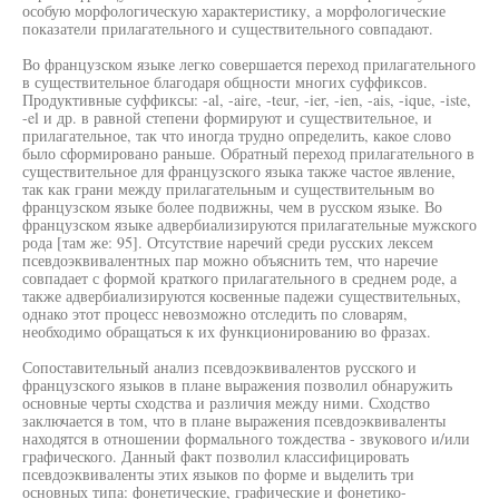
особую морфологическую характеристику, а морфологические
показатели прилагательного и существительного совпадают.
Во французском языке легко совершается переход прилагательного
в существительное благодаря общности многих суффиксов.
Продуктивные суффиксы: -al, -aire, -teur, -ier, -ien, -ais, -ique, -iste,
-el и др. в равной степени формируют и существительное, и
прилагательное, так что иногда трудно определить, какое слово
было сформировано раньше. Обратный переход прилагательного в
существительное для французского языка также частое явление,
так как грани между прилагательным и существительным во
французском языке более подвижны, чем в русском языке. Во
французском языке адвербиализируются прилагательные мужского
рода [там же: 95]. Отсутствие наречий среди русских лексем
псевдоэквивалентных пар можно объяснить тем, что наречие
совпадает с формой краткого прилагательного в среднем роде, а
также адвербиализируются косвенные падежи существительных,
однако этот процесс невозможно отследить по словарям,
необходимо обращаться к их функционированию во фразах.
Сопоставительный анализ псевдоэквивалентов русского и
французского языков в плане выражения позволил обнаружить
основные черты сходства и различия между ними. Сходство
заключается в том, что в плане выражения псевдоэквиваленты
находятся в отношении формального тождества - звукового и/или
графического. Данный факт позволил классифицировать
псевдоэквиваленты этих языков по форме и выделить три
основных типа: фонетические, графические и фонетико-