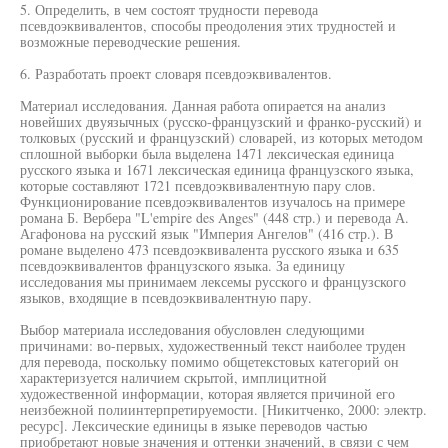
5. Определить, в чем состоят трудности перевода
псевдоэквивалентов, способы преодоления этих трудностей и
возможные переводческие решения.
6. Разработать проект словаря псевдоэквивалентов.
Материал исследования. Данная работа опирается на анализ
новейших двуязычных (русско-французский и франко-русский) и
толковых (русский и французский) словарей, из которых методом
сплошной выборки была выделена 1471 лексическая единица
русского языка и 1671 лексическая единица французского языка,
которые составляют 1721 псевдоэквивалентную пару слов.
Функционирование псевдоэквивалентов изучалось на примере
романа Б. Вербера "L'empire des Anges" (448 стр.) и перевода А.
Агафонова на русский язык "Империя Ангелов" (416 стр.). В
романе выделено 473 псевдоэквивалента русского языка и 635
псевдоэквивалентов французского языка. За единицу
исследования мы принимаем лексемы русского и французского
языков, входящие в псевдоэквивалентную пару.
Выбор материала исследования обусловлен следующими
причинами: во-первых, художественный текст наиболее труден
для перевода, поскольку помимо общетекстовых категорий он
характеризуется наличием скрытой, имплицитной
художественной информации, которая является причиной его
неизбежной полиинтерпретируемости. [Никитченко, 2000: электр.
ресурс]. Лексические единицы в языке переводов частью
приобретают новые значения и оттенки значений, в связи с чем