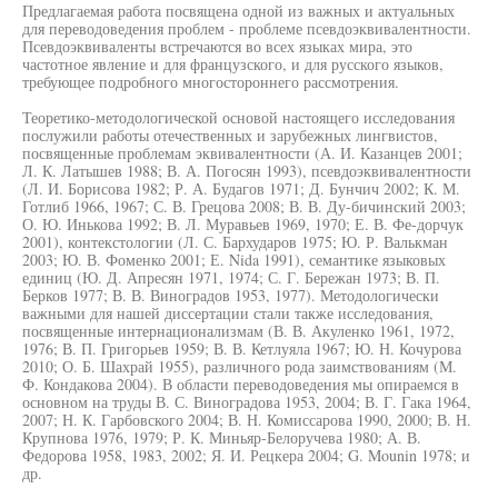
Предлагаемая работа посвящена одной из важных и актуальных
для переводоведения проблем - проблеме псевдоэквивалентности.
Псевдоэквиваленты встречаются во всех языках мира, это
частотное явление и для французского, и для русского языков,
требующее подробного многостороннего рассмотрения.
Теоретико-методологической основой настоящего исследования
послужили работы отечественных и зарубежных лингвистов,
посвященные проблемам эквивалентности (А. И. Казанцев 2001;
Л. К. Латышев 1988; В. А. Погосян 1993), псевдоэквивалентности
(Л. И. Борисова 1982; Р. А. Будагов 1971; Д. Бунчич 2002; К. М.
Готлиб 1966, 1967; С. В. Грецова 2008; В. В. Ду-бичинский 2003;
О. Ю. Инькова 1992; В. Л. Муравьев 1969, 1970; Е. В. Фе-дорчук
2001), контекстологии (Л. С. Бархударов 1975; Ю. Р. Валькман
2003; Ю. В. Фоменко 2001; Е. Nida 1991), семантике языковых
единиц (Ю. Д. Апресян 1971, 1974; С. Г. Бережан 1973; В. П.
Берков 1977; В. В. Виноградов 1953, 1977). Методологически
важными для нашей диссертации стали также исследования,
посвященные интернационализмам (В. В. Акуленко 1961, 1972,
1976; В. П. Григорьев 1959; В. В. Кетлуяла 1967; Ю. Н. Кочурова
2010; О. Б. Шахрай 1955), различного рода заимствованиям (М.
Ф. Кондакова 2004). В области переводоведения мы опираемся в
основном на труды В. С. Виноградова 1953, 2004; В. Г. Гака 1964,
2007; Н. К. Гарбовского 2004; В. Н. Комиссарова 1990, 2000; В. Н.
Крупнова 1976, 1979; Р. К. Миньяр-Белоручева 1980; А. В.
Федорова 1958, 1983, 2002; Я. И. Рецкера 2004; G. Mounin 1978; и
др.