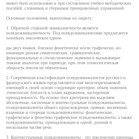
может быть использован и при составлении учебно-методических
пособий, словников и сборников тренировочных упражнений.
Основные положения, выносимые на защиту:
1. Обратной стороной эквивалентности является
псевдоэквивалентность. Под псевдоэквивалентами предлагается
понимать лексические едини-
цы двух языков, близкие фонетически и/или графически, но
имеющие разные семантические, грамматические,
функциональные и стилистические значения и вызывающие
ложные аналогии при переводе, при этом этимологическая
общность лексем не обязательна.
2. Современная классификация псевдоэквивалентов русского и
французского языков представляется нам многопризнаковой,
имеющей в своей основе следующие критерии: объем значения,
этимология, близость в плане выражения, частеречная
принадлежность. На основе этих критериев мы выделяем
абсолютные, частичные и контекстуальные псевдоэквиваленты;
псевдоэквиваленты общего происхождения, прямые, косвенные,
взаимные и спорные псевдоэквиваленты; фонетические,
графические и фонетико-графические псевдоэквиваленты; а также
псевдоэквиваленты, принадлежащие к одной, разным и
нескольким частям речи.
3. Контекстуальные псевдоэквиваленты - это лексические единицы