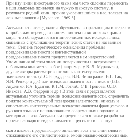
При изучении иностранного языка мы часто склонны переносить
наши языковые привычки на чужую языковую систему, в
результате родной язык, прочно укоренившийся в нас, толкает на
ложные аналогии [Муравьев, 1969:3].
Актуальность исследования обусловлена возрастающим интересом
к проблемам перевода и понимания текста во многих странах
мира, что обнаруживается в многочисленных исследованиях,
связанных с публикацией теоретических статей на названные
темы. Степень теоретического осмысления проблемы
псевдоэквивалентности и контекстуальной
псевдоэквивалентности представляется нам недостаточной.
Упоминания об этом явлении поверхностны и встречаются в
небольшом количестве работ (например, у В. Л. Муравьева),
другие авторы рассматривают лишь контекстуальную
эквивалентность (Л.С. Бархударов, В.В. Виноградов, В.Г. Гак,
Я.И. Рецкер и др.) или псевдоэквивалентность в целом (В.В.
Акуленко, P.A. Будагов, К.Г.М. Готлиб, C.B. Грецова, О.Ю.
Инькова, A.B. Федоров и др.) В этой связи представляется
актуальным уточнить термин псевдоэквивалентности, определить
понятие контекстуальной псевдоэквивалентности, описать и
сопоставить контекстуальные псевдоэквиваленты французского и
русского языков с использованием современных подходов и
методов анализа. Актуальным представляется также разработка
проекта словаря псевдоэквивалентов русского и француз-
ского языков, предлагающего описание всех значений слова и
отражающего его стилистические, эмоционально-экспрессивные,