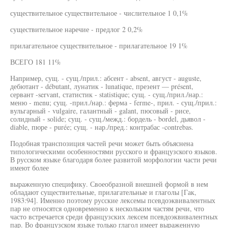
существительное существительное - числительное 1 0,1%
существительное наречие - предлог 2 0,2%
прилагательное существительное - прилагательное 19 1%
ВСЕГО 181 11%
Например, сущ. - сущ./прил.: абсент - absent, август - auguste,
дебютант - débutant, лунатик - lunatique, презент — présent,
сервант -servant, статистик - statistique; сущ. - сущ./прил./нар.:
меню - menu; сущ. -прил./нар.: ферма - ferme-, прил. - сущ./прил.:
вульгарный - vulgaire, галантный - galant, пюсовый - рисе,
солидный - solide; сущ. - сущ./межд.: бордель - bordel, дьявол -
diable, пюре - purée; сущ. - нар./пред.: контрабас -contrebas.
Подобная транспозиция частей речи может быть объяснена
типологическими особенностями русского и французского языков.
В русском языке благодаря более развитой морфологии части речи
имеют более
выраженную специфику. Своеобразной внешней формой в нем
обладают существительные, прилагательные и глаголы [Гак,
1983:94]. Именно поэтому русские лексемы псевдоэквивалентных
пар не относятся одновременно к нескольким частям речи, что
часто встречается среди французских лексем псевдоэквивалентных
пар. Во французском языке только глагол имеет выраженную