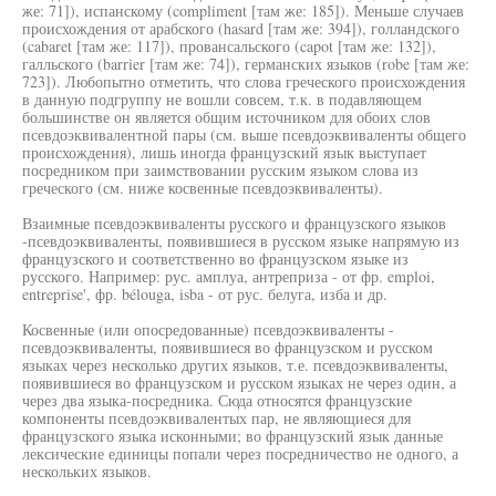
же: 71]), испанскому (compliment [там же: 185]). Меньше случаев
происхождения от арабского (hasard [там же: 394]), голландского
(cabaret [там же: 117]), провансальского (capot [там же: 132]),
галльского (barrier [там же: 74]), германских языков (robe [там же:
723]). Любопытно отметить, что слова греческого происхождения
в данную подгруппу не вошли совсем, т.к. в подавляющем
большинстве он является общим источником для обоих слов
псевдоэквивалентной пары (см. выше псевдоэквиваленты общего
происхождения), лишь иногда французский язык выступает
посредником при заимствовании русским языком слова из
греческого (см. ниже косвенные псевдоэквиваленты).
Взаимные псевдоэквиваленты русского и французского языков
-псевдоэквиваленты, появившиеся в русском языке напрямую из
французского и соответственно во французском языке из
русского. Например: рус. амплуа, антреприза - от фр. emploi,
entreprise', фр. bélouga, isba - от рус. белуга, изба и др.
Косвенные (или опосредованные) псевдоэквиваленты -
псевдоэквиваленты, появившиеся во французском и русском
языках через несколько других языков, т.е. псевдоэквиваленты,
появившиеся во французском и русском языках не через один, а
через два языка-посредника. Сюда относятся французские
компоненты псевдоэквивалентых пар, не являющиеся для
французского языка исконными; во французский язык данные
лексические единицы попали через посредничество не одного, а
нескольких языков.