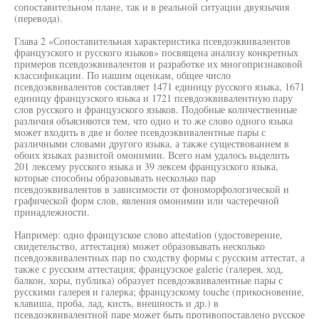
сопоставительном плане, так и в реальной ситуации двуязычия
(перевода).
Глава 2 «Сопоставительная характеристика псевдоэквивалентов
французского и русского языков» посвящена анализу конкретных
примеров псевдоэквивалентов и разработке их многопризнаковой
классификации. По нашим оценкам, общее число
псевдоэквивалентов составляет 1471 единицу русского языка, 1671
единицу французского языка и 1721 псевдоэквивалентную пару
слов русского и французского языков. Подобные количественные
различия объясняются тем, что одно и то же слово одного языка
может входить в две и более псевдоэквивалентные пары с
различными словами другого языка, а также существованием в
обоих языках развитой омонимии. Всего нам удалось выделить
201 лексему русского языка и 39 лексем французского языка,
которые способны образовывать несколько пар
псевдоэквивалентов в зависимости от фономорфологической и
графической форм слов, явления омонимии или частеречной
принадлежности.
Например: одно французское слово attestation (удостоверение,
свидетельство, аттестация) может образовывать несколько
псевдоэквивалентных пар по сходству формы с русским аттестат, а
также с русским аттестация; французское galerie (галерея, ход,
балкон, хоры, публика) образует псевдоэквивалентные пары с
русскими галерея и галерка; французскому touche (прикосновение,
клавиша, проба, лад, кисть, внешность и др.) в
псевдоэквивалентной паре может быть противопоставлено русское