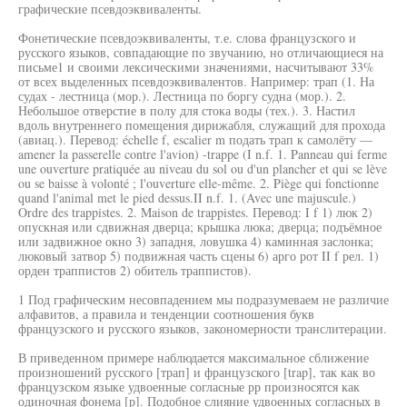
графические псевдоэквиваленты.
Фонетические псевдоэквиваленты, т.е. слова французского и
русского языков, совпадающие по звучанию, но отличающиеся на
письме1 и своими лексическими значениями, насчитывают 33%
от всех выделенных псевдоэквивалентов. Например: трап (1. На
судах - лестница (мор.). Лестница по боргу судна (мор.). 2.
Небольшое отверстие в полу для стока воды (тех.). 3. Настил
вдоль внутреннего помещения дирижабля, служащий для прохода
(авиац.). Перевод: échelle f, escalier m подать трап к самолёту —
amener la passerelle contre l'avion) -trappe (I n.f. 1. Panneau qui ferme
une ouverture pratiquée au niveau du sol ou d'un plancher et qui se lève
ou se baisse à volonté ; l'ouverture elle-même. 2. Piège qui fonctionne
quand l'animal met le pied dessus.II n.f. 1. (Avec une majuscule.)
Ordre des trappistes. 2. Maison de trappistes. Перевод: I f 1) люк 2)
опускная или сдвижная дверца; крышка люка; дверца; подъёмное
или задвижное окно 3) западня, ловушка 4) каминная заслонка;
люковый затвор 5) подвижная часть сцены 6) арго рот II f рел. 1)
орден траппистов 2) обитель траппистов).
1 Под графическим несовпадением мы подразумеваем не различие
алфавитов, а правила и тенденции соотношения букв
французского и русского языков, закономерности транслитерации.
В приведенном примере наблюдается максимальное сближение
произношений русского [трап] и французского [trap], так как во
французском языке удвоенные согласные рр произносятся как
одиночная фонема [р]. Подобное слияние удвоенных согласных в