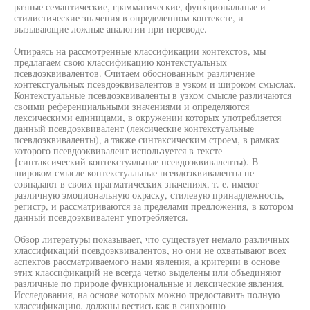
разные семантические, грамматические, функциональные и
стилистические значения в определенном контексте, и
вызывающие ложные аналогии при переводе.
Опираясь на рассмотренные классификации контекстов, мы
предлагаем свою классификацию контекстуальных
псевдоэквивалентов. Считаем обоснованным различение
контекстуальных псевдоэквивалентов в узком и широком смыслах.
Контекстуальные псевдоэквиваленты в узком смысле различаются
своими референциальными значениями и определяются
лексическими единицами, в окружении которых употребляется
данный псевдоэквивалент (лексические контекстуальные
псевдоэквиваленты), а также синтаксическим строем, в рамках
которого псевдоэквивалент используется в тексте
{синтаксический контекстуальные псевдоэквиваленты). В
широком смысле контекстуальные псевдоэквиваленты не
совпадают в своих прагматических значениях, т. е. имеют
различную эмоциональную окраску, стилевую принадлежность,
регистр, и рассматриваются за пределами предложения, в котором
данный псевдоэквивалент употребляется.
Обзор литературы показывает, что существует немало различных
классификаций псевдоэквивалентов, но они не охватывают всех
аспектов рассматриваемого нами явления, а критерии в основе
этих классификаций не всегда четко выделены или объединяют
различные по природе функциональные и лексические явления.
Исследования, на основе которых можно предоставить полную
классификацию, должны вестись как в синхронно-