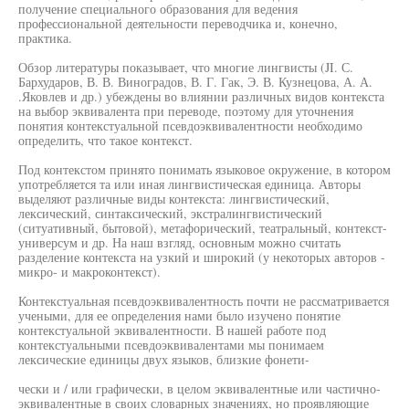
получение специального образования для ведения
профессиональной деятельности переводчика и, конечно,
практика.
Обзор литературы показывает, что многие лингвисты (JI. С.
Бархударов, В. В. Виноградов, В. Г. Гак, Э. В. Кузнецова, А. А.
.Яковлев и др.) убеждены во влиянии различных видов контекста
на выбор эквивалента при переводе, поэтому для уточнения
понятия контекстуальной псевдоэквивалентности необходимо
определить, что такое контекст.
Под контекстом принято понимать языковое окружение, в котором
употребляется та или иная лингвистическая единица. Авторы
выделяют различные виды контекста: лингвистический,
лексический, синтаксический, экстралингвистический
(ситуативный, бытовой), метафорический, театральный, контекст-
универсум и др. На наш взгляд, основным можно считать
разделение контекста на узкий и широкий (у некоторых авторов -
микро- и макроконтекст).
Контекстуальная псевдоэквивалентность почти не рассматривается
учеными, для ее определения нами было изучено понятие
контекстуальной эквивалентности. В нашей работе под
контекстуальными псевдоэквивалентами мы понимаем
лексические единицы двух языков, близкие фонети-
чески и / или графически, в целом эквивалентные или частично-
эквивалентные в своих словарных значениях, но проявляющие