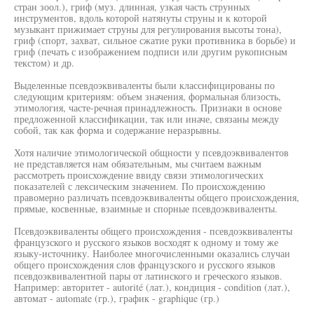
стран зоол.), гриф (муз. длинная, узкая часть струнных
инструментов, вдоль которой натянуты струны и к которой
музыкант прижимает струны для регулирования высоты тона),
гриф (спорт, захват, сильное сжатие руки противника в борьбе) и
гриф (печать с изображением подписи или другим рукописным
текстом) и др.
Выделенные псевдоэквиваленты были классифицированы по
следующим критериям: объем значения, формальная близость,
этимология, часте-речная принадлежность. Признаки в основе
предложенной классификации, так или иначе, связаны между
собой, так как форма и содержание неразрывны.
Хотя наличие этимологической общности у псевдоэквивалентов
не представляется нам обязательным, мы считаем важным
рассмотреть происхождение ввиду связи этимологических
показателей с лексическим значением. По происхождению
правомерно различать псевдоэквиваленты общего происхождения,
прямые, косвенные, взаимные и спорные псевдоэквиваленты.
Псевдоэквиваленты общего происхождения - псевдоэквиваленты
французского и русского языков восходят к одному и тому же
языку-источнику. Наиболее многочисленными оказались случаи
общего происхождения слов французского и русского языков
псевдоэквивалентной пары от латинского и греческого языков.
Например: авторитет - autorité (лат.), кондиция - condition (лат.),
автомат - automate (гр.), график - graphique (гр.)