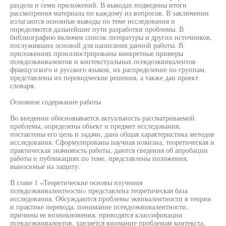
раздела и семи приложений. В выводах подведены итоги
рассмотрения материала по каждому из вопросов. В заключении
излагаются основные выводы по теме исследования и
определяются дальнейшие пути разработки проблемы. В
библиографию включен список литературы и других источников,
послуживших основой для написания данной работы. В
приложениях проиллюстрированы конкретные примеры
псевдоэквивалентов и контекстуальных псевдоэквивалентов
французского и русского языков, их распределение по группам,
представлены их переводческие решения, а также дан проект
словаря.
Основное содержание работы
Во введении обосновывается актуальность рассматриваемой
проблемы, определены объект и предмет исследования,
поставлены его цель и задачи, дана общая характеристика методов
исследования. Сформулированы научная новизна, теоретическая и
практическая значимость работы, даются сведения об апробации
работы и публикациях по теме, представлены положения,
выносимые на защиту.
В главе 1 «Теоретические основы изучения
псевдоэквивалентности» представлена теоретическая база
исследования. Обсуждаются проблемы эквивалентности в теории
и практике перевода, понимание псевдоэквивалентности,
причины ее возникновения, приводятся классификации
псевдоэквивалентов, уделяется внимание проблемам контекста,