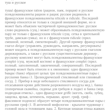
туш и русское
тушь\ французское ration (рацион, паек, порция) и русские
псевдоэквиваленты рацион и рация; русское ридикюль и
французские псевдоэквиваленты réticule и ridicule. Последний
пример относится не только к сходной внешней форме, но и
может быть объяснен частеречной принадлежностью: русское
слово ридикюль (сущ.) может образовывать псевдоэквивалентную
пару не только с французским réticule (сущ. сетка в зрительной
трубе, дамская сумка), но и с французским ridicule (прил.
смешной, нелепый, смехотворный). Другой пример: французский
глагол diriger (управлять, руководить, направлять, регулировать)
может входить в псевдоэквивалентную пару с русским глаголом
дирижировать, а также с русским существительным дирижер-,
русскому комплект могут быть псевдоэквивалентны французское
complet (сущ. мужской костюм) и французское complet (прил.
полный, заполненный, законченный, совершенный). Последний
пример может быть отнесен и к омонимии: одно французское
banque (банк) образует целых три псевдоэквивалентные пары с
русскими банка (1. Цилиндрический стеклянный или глиняный
сосуд. 2. Прибор в виде небольшого стеклянного сосуда для
отсасывания крови действием разреженного воздуха мед.), банка
(поперечная скамейка, сиденье для гребцов в лодке) и банка (мор.
подводная отмель)-, одно французское griffe (коготь, скоба, зубец,
защелка, ярлык, штемпель, перышко, архит. гриф, гриф -
факсимиле подписи) образует четыре псевдоэквивалентные пары с
русскими гриф (1. В античной мифологии - крылатое чудовище с
головой орла и туловищем льва. 2. Крупная хищная птица жарких