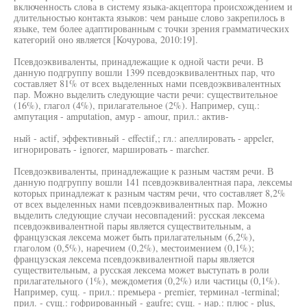
включенность слова в систему языка-акцептора происхождением и
длительностью контакта языков: чем раньше слово закрепилось в
языке, тем более адаптированным с точки зрения грамматических
категорий оно является [Кочурова, 2010:19].
Псевдоэквиваленты, принадлежащие к одной части речи. В
данную подгруппу вошли 1399 псевдоэквивалентных пар, что
составляет 81% от всех выделенных нами псевдоэквивалентных
пар. Можно выделить следующие части речи: существительное
(16%), глагол (4%), прилагательное (2%). Например, сущ.:
ампутация - amputation, амур - amour, прил.: актив-
ный - actif, эффективный - effectif,; гл.: апеллировать - appeler,
игнорировать - ignorer, маршировать - marcher.
Псевдоэквиваленты, принадлежащие к разным частям речи. В
данную подгруппу вошли 141 псевдоэквивалентная пара, лексемы
которых принадлежат к разным частям речи, что составляет 8,2%
от всех выделенных нами псевдоэквивалентных пар. Можно
выделить следующие случаи несовпадений: русская лексема
псевдоэквивалентной пары является существительным, а
французская лексема может быть прилагательным (6,2%),
глаголом (0,5%), наречием (0,2%), местоимением (0,1%);
французская лексема псевдоэквивалентной пары является
существительным, а русская лексема может выступать в роли
прилагательного (1%), междометия (0,2%) или частицы (0,1%).
Например, сущ. - прил.: премьера - premier, терминал -terminal;
прил. - сущ.: гофрированный - gaufre; сущ. - нар.: плюс - plus,