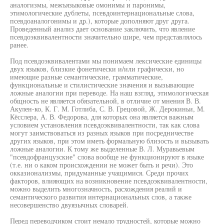
аналогизмы, межъязыковые омонимы и паронимы,
этимологические дублеты, псевдоинтернациональные слова,
псевдоаналогонимы и др.), которые дополняют друг друга.
Проведенный анализ дает основание заключить, что явление
псевдоэквивалентности значительно шире, чем представлялось
ранее.
Под псевдоэквивалентами мы понимаем лексические единицы
двух языков, близкие фонетически и/или графически, но
имеющие разные семантические, грамматические,
функциональные и стилистические значения и вызывающие
ложные аналогии при переводе. На наш взгляд, этимологическая
общность не является обязательной, в отличие от мнения В. В.
Акулен-ко, К. Г. М. Готлиба, С. В. Грецовой, Ж. Дерокиньи, М.
Кёсслера, А. В. Федорова, для которых она является важным
условием установления псевдоэквивалентности, так как слова
могут заимствоваться из разных языков при посредничестве
других языков, при этом иметь формальную близость и вызывать
ложные аналогии. К тому же выделенные В. Л. Муравьевым
"псевдофранцузские" слова вообще не функционируют в языке
(т.е. ни о каком происхождении не может быть и речи). Это
окказионализмы, придуманные учащимися. Среди прочих
факторов, влияющих на возникновение псевдоэквивалентности,
можно выделить многозначность, расхождения реалий и
семантического развития интернациональных слов, а также
несовершенство двуязычных словарей.
Перед переводчиком стоит немало трудностей, которые можно