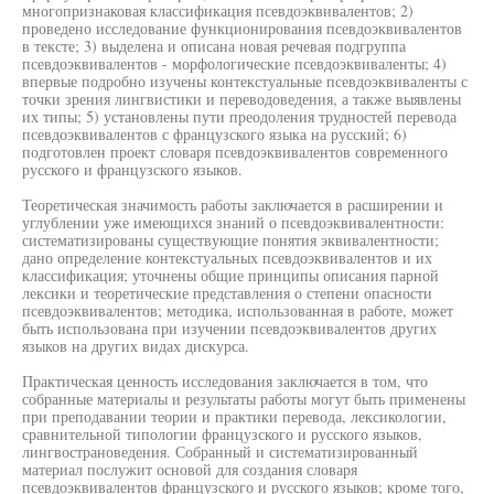
многопризнаковая классификация псевдоэквивалентов; 2)
проведено исследование функционирования псевдоэквивалентов
в тексте; 3) выделена и описана новая речевая подгруппа
псевдоэквивалентов - морфологические псевдоэквиваленты; 4)
впервые подробно изучены контекстуальные псевдоэквиваленты с
точки зрения лингвистики и переводоведения, а также выявлены
их типы; 5) установлены пути преодоления трудностей перевода
псевдоэквивалентов с французского языка на русский; 6)
подготовлен проект словаря псевдоэквивалентов современного
русского и французского языков.
Теоретическая значимость работы заключается в расширении и
углублении уже имеющихся знаний о псевдоэквивалентности:
систематизированы существующие понятия эквивалентности;
дано определение контекстуальных псевдоэквивалентов и их
классификация; уточнены общие принципы описания парной
лексики и теоретические представления о степени опасности
псевдоэквивалентов; методика, использованная в работе, может
быть использована при изучении псевдоэквивалентов других
языков на других видах дискурса.
Практическая ценность исследования заключается в том, что
собранные материалы и результаты работы могут быть применены
при преподавании теории и практики перевода, лексикологии,
сравнительной типологии французского и русского языков,
лингвострановедения. Собранный и систематизированный
материал послужит основой для создания словаря
псевдоэквивалентов французского и русского языков; кроме того,