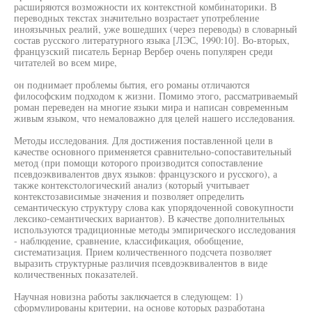
расширяются возможности их контекстной комбинаторики. В
переводных текстах значительно возрастает употребление
иноязычных реалий, уже вошедших (через переводы) в словарный
состав русского литературного языка [ЛЭС, 1990:10]. Во-вторых,
французский писатель Бернар Вербер очень популярен среди
читателей во всем мире,
он поднимает проблемы бытия, его романы отличаются
философским подходом к жизни. Помимо этого, рассматриваемый
роман переведен на многие языки мира и написан современным
живым языком, что немаловажно для целей нашего исследования.
Методы исследования. Для достижения поставленной цели в
качестве основного применяется сравнительно-сопоставительный
метод (при помощи которого производится сопоставление
псевдоэквивалентов двух языков: французского и русского), а
также контекстологический анализ (который учитывает
контекстозависимые значения и позволяет определить
семантическую структуру слова как упорядоченной совокупности
лексико-семантических вариантов). В качестве дополнительных
используются традиционные методы эмпирического исследования
- наблюдение, сравнение, классификация, обобщение,
систематизация. Прием количественного подсчета позволяет
выразить структурные различия псевдоэквивалентов в виде
количественных показателей.
Научная новизна работы заключается в следующем: 1)
сформулированы критерии, на основе которых разработана