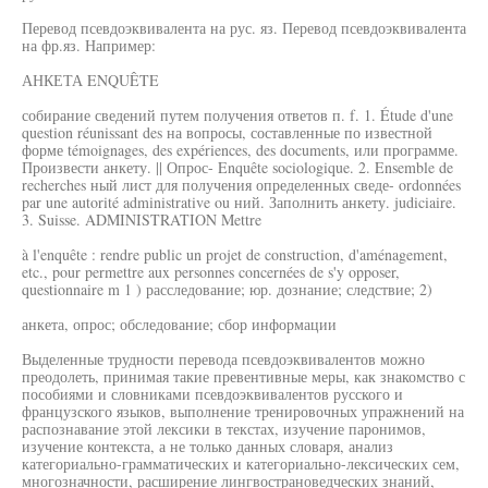
Перевод псевдоэквивалента на рус. яз. Перевод псевдоэквивалента
на фр.яз. Например:
АНКЕТА ENQUÊTE
собирание сведений путем получения ответов п. f. 1. Étude d'une
question réunissant des на вопросы, составленные по известной
форме témoignages, des expériences, des documents, или программе.
Произвести анкету. || Опрос- Enquête sociologique. 2. Ensemble de
recherches ный лист для получения определенных сведе- ordonnées
par une autorité administrative ou ний. Заполнить анкету. judiciaire.
3. Suisse. ADMINISTRATION Mettre
à l'enquête : rendre public un projet de construction, d'aménagement,
etc., pour permettre aux personnes concernées de s'y opposer,
questionnaire m 1 ) расследование; юр. дознание; следствие; 2)
анкета, опрос; обследование; сбор информации
Выделенные трудности перевода псевдоэквивалентов можно
преодолеть, принимая такие превентивные меры, как знакомство с
пособиями и словниками псевдоэквивалентов русского и
французского языков, выполнение тренировочных упражнений на
распознавание этой лексики в текстах, изучение паронимов,
изучение контекста, а не только данных словаря, анализ
категориально-грамматических и категориально-лексических сем,
многозначности, расширение лингвострановедческих знаний,