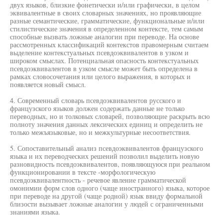
двух языков, близкие фонетически и/или графически, в целом
эквивалентные в своих словарных значениях, но проявляющие
разные семантические, грамматические, функциональные и/или
стилистические значения в определенном контексте, тем самым
способные вызвать ложные аналогии при переводе. На основе
рассмотренных классификаций контекстов правомерным считаем
выделение контекстуальных псевдоэквивалентов в узком и
широком смыслах. Потенциальная опасность контекстуальных
псевдоэквивалентов в узком смысле может быть определена в
рамках словосочетания или целого выражения, в которых и
появляется новый смысл.
4. Современный словарь псевдоэквивалентов русского и
французского языков должен содержать данные не только
переводных, но и толковых словарей, позволяющие раскрыть всю
полноту значения данных лексических единиц и определить не
только межъязыковые, но и межкультурные несоответствия.
5. Сопоставительный анализ псевдоэквивалентов французского
языка и их переводческих решений позволил выделить новую
разновидность псевдоэквивалентов, появляющуюся при реальном
функционировании в тексте -морфологическую
псевдоэквивалентность - речевое явление грамматической
омонимии форм слов одного (чаще иностранного) языка, которое
при переводе на другой (чаще родной) язык ввиду формальной
близости вызывает ложные аналогии у людей с ограниченными
знаниями языка.