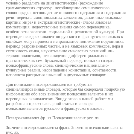
условно разделить на лингвистические (расхождение
грамматических структур, несоблюдение семантического
словопорядка, несовпадение языкового содержания и содержания
речи, передача эмоциональных элементов, различные языковые
картины мира) и экстралингвистические (слабая языковая
компетенция, недостаточные знания самого переводчика,
особенности экологии, социальной и религиозной культур). При
переводе псевдоэквивалентов русского и французского языков к
ошибкам могут привести неправильное понимание подлинника,
перевод разрозненных частей, а не языковых комплексов, вера в
статичность языка, неучитывание смысловых различий ин-
тернационализмов, несовпадение дифференциальных и
прагматических сем, буквальный перевод, попытки создать
псевдофранцузские слова, специфические национально-
культурные реалии, несовпадение коннотации, сочетаемости,
неполнота раскрытия значений в двуязычных словарях.
Для понимания псевдоэквивалентов требуются
специализированные словари, которые бы содержали подробную
информацию обо всех значениях псевдоэквивалентов и их
переводных эквивалентах. Ввиду этого в нашей работе мы
разработали проект словарной статьи и словаря
псевдоэквивалентов русского и французского языков:
Псевдоэквивалент фр. яз Псевдоэквивалент рус. яз.
Значения псевдоэквивалента фр.яз. Значения псевдоэквивалента
рус. яз.