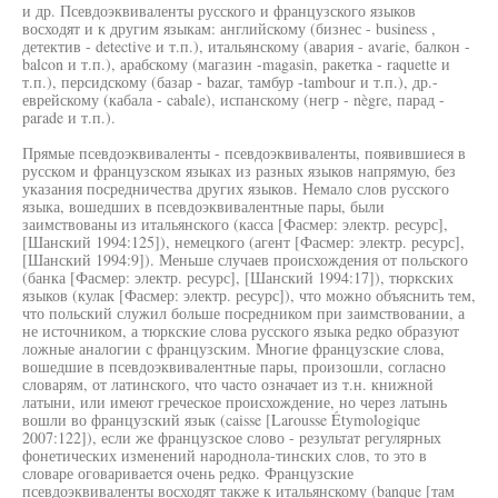
и др. Псевдоэквиваленты русского и французского языков
восходят и к другим языкам: английскому (бизнес - business ,
детектив - detective и т.п.), итальянскому (авария - avarie, балкон -
balcon и т.п.), арабскому (магазин -magasin, ракетка - raquette и
т.п.), персидскому (базар - bazar, тамбур -tambour и т.п.), др.-
еврейскому (кабала - cabale), испанскому (негр - nègre, парад -
parade и т.п.).
Прямые псевдоэквиваленты - псевдоэквиваленты, появившиеся в
русском и французском языках из разных языков напрямую, без
указания посредничества других языков. Немало слов русского
языка, вошедших в псевдоэквивалентные пары, были
заимствованы из итальянского (касса [Фасмер: электр. ресурс],
[Шанский 1994:125]), немецкого (агент [Фасмер: электр. ресурс],
[Шанский 1994:9]). Меньше случаев происхождения от польского
(банка [Фасмер: электр. ресурс], [Шанский 1994:17]), тюркских
языков (кулак [Фасмер: электр. ресурс]), что можно объяснить тем,
что польский служил больше посредником при заимствовании, а
не источником, а тюркские слова русского языка редко образуют
ложные аналогии с французским. Многие французские слова,
вошедшие в псевдоэквивалентные пары, произошли, согласно
словарям, от латинского, что часто означает из т.н. книжной
латыни, или имеют греческое происхождение, но через латынь
вошли во французский язык (caisse [Larousse Étymologique
2007:122]), если же французское слово - результат регулярных
фонетических изменений народнола-тинских слов, то это в
словаре оговаривается очень редко. Французские
псевдоэквиваленты восходят также к итальянскому (banque [там