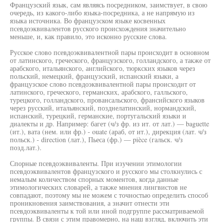
Французский язык, сам являясь посредником, заимствует, в свою
очередь, из какого-либо языка-посредника, а не напрямую из
языка источника. Во французском языке косвенных
псевдоэквивалентов русского происхождения значительно
меньше, и, как правило, это исконно русские слова.
Русское слово псевдоэквивалентной пары происходит в основном
от латинского, греческого, французского, голландского, а также от
арабского, итальянского, английского, тюркских языков через
польский, немецкий, французский, испанский языки, а
французское слово псевдоэквивалентной пары происходит от
латинского, греческого, германских, арабского, галльского,
турецкого, голландского, провансальского, франсийского языков
через русский, итальянский, позднелатинский, нормандский,
испанский, турецкий, германские, португальский языки и
диалекты и др. Например: багет (ч/з фр. из ит. от лат.) — baguette
(ит.), вата (нем. или фр.) - ouate (араб, от ит.), дирекция (лат. ч/з
польск.) - direction (лат.), Пьеса (фр.) — pièce (гальск. ч/з
позд.лат.).
Спорные псевдоэквиваленты. При изучении этимологии
псевдоэквивалентов французского и русского мы столкнулись с
немалым количеством спорных моментов, когда данные
этимологических словарей, а также мнения лингвистов не
совпадают, поэтому мы не можем с точностью определить способ
проникновения заимствования, а значит отнести эти
псевдоэквиваленты к той или иной подгруппе рассматриваемой
группы. В связи с этим правомерно, на наш взгляд, включить эти