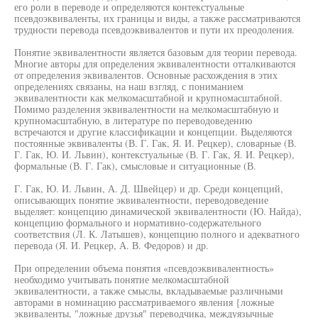
его роли в переводе и определяются контекстуальные
псевдоэквиваленты, их границы и виды, а также рассматриваются
трудности перевода псевдоэквивалентов и пути их преодоления.
Понятие эквивалентности является базовым для теории перевода.
Многие авторы для определения эквивалентности отталкиваются
от определения эквивалентов. Основные расхождения в этих
определениях связаны, на наш взгляд, с пониманием
эквивалентности как мелкомасштабной и крупномасштабной.
Помимо разделения эквивалентности на мелкомасштабную и
крупномасштабную, в литературе по переводоведению
встречаются и другие классификации и концепции. Выделяются
постоянные эквиваленты (В. Г. Гак, Я. И. Рецкер), словарные (В.
Г. Гак, Ю. И. Львин), контекстуальные (В. Г. Гак, Я. И. Рецкер),
формальные (В. Г. Гак), смысловые и ситуационные (В.
Г. Гак, Ю. И. Львин, А. Д. Швейцер) и др. Среди концепций,
описывающих понятие эквивалентности, переводоведение
выделяет: концепцию динамической эквивалентности (Ю. Найда),
концепцию формального и нормативно-содержательного
соответствия (Л. К. Латышев), концепцию полного и адекватного
перевода (Я. И. Рецкер, А. В. Федоров) и др.
При определении объема понятия «псевдоэквивалентность»
необходимо учитывать понятие мелкомасштабной
эквивалентности, а также смыслы, вкладываемые различными
авторами в номинацию рассматриваемого явления {ложные
эквиваленты, "ложные друзья" переводчика, междуязычные