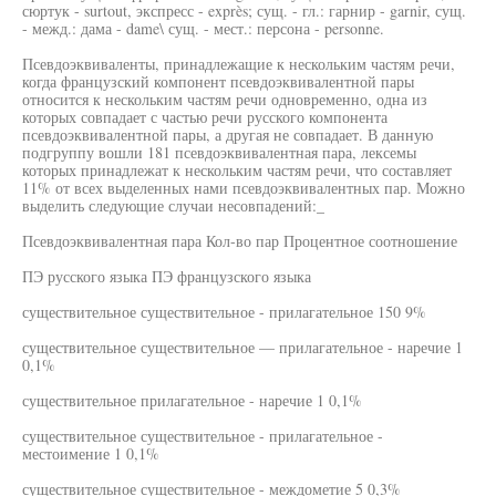
сюртук - surtout, экспресс - exprès; сущ. - гл.: гарнир - garnir, сущ.
- межд.: дама - dame\ сущ. - мест.: персона - personne.
Псевдоэквиваленты, принадлежащие к нескольким частям речи,
когда французский компонент псевдоэквивалентной пары
относится к нескольким частям речи одновременно, одна из
которых совпадает с частью речи русского компонента
псевдоэквивалентной пары, а другая не совпадает. В данную
подгруппу вошли 181 псевдоэквивалентная пара, лексемы
которых принадлежат к нескольким частям речи, что составляет
11% от всех выделенных нами псевдоэквивалентных пар. Можно
выделить следующие случаи несовпадений:_
Псевдоэквивалентная пара Кол-во пар Процентное соотношение
ПЭ русского языка ПЭ французского языка
существительное существительное - прилагательное 150 9%
существительное существительное — прилагательное - наречие 1
0,1%
существительное прилагательное - наречие 1 0,1%
существительное существительное - прилагательное -
местоимение 1 0,1%
существительное существительное - междометие 5 0,3%