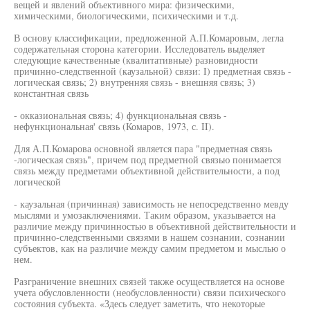
вещей и явлений объективного мира: физическими,
химическими, биологическими, психическими и т.д.
В основу классификации, предложенной А.П.Комаровым, легла
содержательная сторона категории. Исследователь выделяет
следующие качественные (квалитативные) разновидности
причинно-следственной (каузальной) связи: I) предметная связь -
логическая связь; 2) внутренняя связь - внешняя связь; 3)
константная связь
- окказиональная связь; 4) функциональная связь -
нефункциональная' связь (Комаров, 1973, с. II).
Для А.П.Комарова основной является пара "предметная связь
-логическая связь", причем под предметной связью понимается
связь между предметами объективной действительности, а под
логической
- каузальная (причинная) зависимость не непосредственно мевду
мыслями и умозаключениями. Таким образом, указывается на
различие между причинностью в объективной действительности и
причинно-следственными связями в нашем сознании, сознании
субъектов, как на различие между самим предметом и мыслью о
нем.
Разграничение внешних связей также осуществляется на основе
учета обусловленности (необусловленности) связи психического
состояния субъекта. «Здесь следует заметить, что некоторые