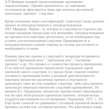
А.П.Комаров называет квалитативными признаками
(квалитатемами). Причем причинность, по замечанию
исследователя, фиксируется лишь при наличии двучленной
оппозиции: причина - следствие.
Кроме указанных выше классификаций, существует также деление
причин на непосредственную и опосредствованную
(М.Г.Макаров). Первая - та, которая от следствия не отделена уже
больше никакими процессами или явлениями. Опосредствованная
же причина есть некоторое достаточное, но не необходимое еще
условие для возникновения следствия. Превращение ее в
непосредственную означает переход на ступень достаточного и
необходимого условия.
Помимо простых причин и следствий в литературе встречаются
понятия "причинная цепь", "причинная сеть", "системная
причина" и др. Это связано со сложностью процесса причинения.
Если простое причинение предполагает порождение одной
причиной одного следствия, то гораздо более сложное понятие
составного причинения ближе к реальной действительности:
некоторое множество различных причин в отдельности
производит такое же или подобное следствие, либо одна причина
производит некоторое множество следствий одновременно. По
мнению Б.С.Украинцева, множество причин может образовывать
как бы одну интегральную единичную причину, которая всегда
поддается расчленению на составляющие (Украинцев, 1972, с. 29).
Еще более сложной по сравнению с составной причиной является
причина-система или системная причина. Это качественно новая