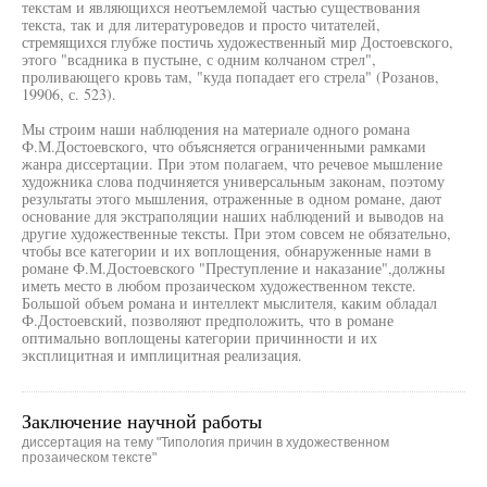
текстам и являющихся неотъемлемой частью существования
текста, так и для литературоведов и просто читателей,
стремящихся глубже постичь художественный мир Достоевского,
этого "всадника в пустыне, с одним колчаном стрел",
проливающего кровь там, "куда попадает его стрела" (Розанов,
19906, с. 523).
Мы строим наши наблюдения на материале одного романа
Ф.М.Достоевского, что объясняется ограниченными рамками
жанра диссертации. При этом полагаем, что речевое мышление
художника слова подчиняется универсальным законам, поэтому
результаты этого мышления, отраженные в одном романе, дают
основание для экстраполяции наших наблюдений и выводов на
другие художественные тексты. При этом совсем не обязательно,
чтобы все категории и их воплощения, обнаруженные нами в
романе Ф.М.Достоевского "Преступление и наказание",должны
иметь место в любом прозаическом художественном тексте.
Большой объем романа и интеллект мыслителя, каким обладал
Ф.Достоевский, позволяют предположить, что в романе
оптимально воплощены категории причинности и их
эксплицитная и имплицитная реализация.
Заключение научной работы
диссертация на тему "Типология причин в художественном
прозаическом тексте"