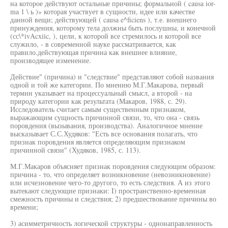
на которое действуют остальные причины; формальной ( causa ior-
ma 1 \ ь )» которая участвует в сущности, идее или качестве
данной вещи; действующей ( causa e^ficiens ), т.е. внешнего
принуждения, которому тела должны быть послушны, и конечной
(сс\*ivAcxiic, ), цели, к которой все стремилось и которой все
служило, - в современной науке рассматривается, как
правило.действующая причина как внешнее влияние,
производящее изменение.
Действие" (причина) и "следствие" представляют собой названия
одной и той же категории. По мнению М.Г.Макарова, первый
термин указывает на процессуальный смысл, а второй - на
природу категории как результата (Макаров, 1988, с. 29).
Исследователь считает самым существенным признаком,
выражающим сущность причинной связи, то, что она - связь
поровдения (вызывания, производства). Аналогичное мнение
высказывает С.С.Худяков: "Есть все основания полагать, что
признак поровдения является определяющим признаком
причинной связи" (Худяков, 1985, с. 113).
М.Г.Макаров объясняет признак поровдения следующим образом:
причина - то, что определяет возникновение (невозникновение)
или исчезновение чего-то другого, то есть следствия. А из этого
вытекают следующие признаки: I) пространственно-временная
смежность причины и следствия; 2) предшествование причины во
времени;
3) асимметричность логической структуры - однонаправленность