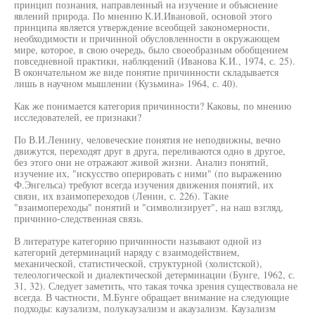
принцип познания, направленный на изучение и объяснение
явлений природа. По мнению К.И.Ивановой, основой этого
принципа является утверждение всеобщей закономерности,
необходимости и причинной обусловленности в окружающем
мире, которое, в свою очередь, было своеобразным обобщением
повседневной практики, наблюдений (Иванова К.И., 1974, с. 25).
В окончательном же виде понятие причинности складывается
лишь в научном мышлении (Кузьмина» 1964, с. 40).
Как же понимается категория причинности? Каковы, по мнению
исследователей, ее признаки?
По В.И.Ленину, человеческие понятия не неподвижны, вечно
движутся, переходят друг в друга, переливаются одно в другое,
без этого они не отражают живой жизни. Анализ понятий,
изучение их, "искусство оперировать с ними" (по выражению
Ф.Энгельса) требуют всегда изучения движения понятий, их
связи, их взаимопереходов (Ленин, с. 226). Такие
"взаимопереходы" понятий и "символизирует", на наш взгляд,
причинно-следственная связь.
В литературе категорию причинности называют одной из
категорий детерминаций наряду с взаимодействием,
механической, статистической, структурной (холистской),
телеологической и диалектической детерминации (Бунге, 1962, с.
31, 32). Следует заметить, что такая точка зрения существовала не
всегда. В частности, М.Бунге обращает внимание на следующие
подходы: каузализм, полукаузализм и акаузализм. Каузализм