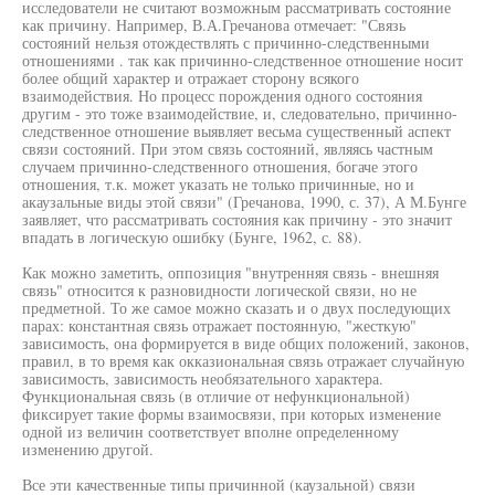
исследователи не считают возможным рассматривать состояние
как причину. Например, В.А.Гречанова отмечает: "Связь
состояний нельзя отождествлять с причинно-следственными
отношениями . так как причинно-следственное отношение носит
более общий характер и отражает сторону всякого
взаимодействия. Но процесс порождения одного состояния
другим - это тоже взаимодействие, и, следовательно, причинно-
следственное отношение выявляет весьма существенный аспект
связи состояний. При этом связь состояний, являясь частным
случаем причинно-следственного отношения, богаче этого
отношения, т.к. может указать не только причинные, но и
акаузальные виды этой связи" (Гречанова, 1990, с. 37), А М.Бунге
заявляет, что рассматривать состояния как причину - это значит
впадать в логическую ошибку (Бунге, 1962, с. 88).
Как можно заметить, оппозиция "внутренняя связь - внешняя
связь" относится к разновидности логической связи, но не
предметной. То же самое можно сказать и о двух последующих
парах: константная связь отражает постоянную, "жесткую"
зависимость, она формируется в виде общих положений, законов,
правил, в то время как окказиональная связь отражает случайную
зависимость, зависимость необязательного характера.
Функциональная связь (в отличие от нефункциональной)
фиксирует такие формы взаимосвязи, при которых изменение
одной из величин соответствует вполне определенному
изменению другой.
Все эти качественные типы причинной (каузальной) связи