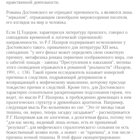
нравственной деятельности.
Романы Достоевского не отрицают причинность, а являются лишь
"зеркалом", отражающим своеобразие мировоззрения писателя,
его взглядов на мир и человека.
Если Ц.Тодоров, характеризуя литературу прошлого, говорил о
совпадении временной и логической (причинной)
направленности, то Р.Г.Назиров подчеркивает исчезновение у
Достоевского такого, привычного для литературы XII века,
совпадения: "у него финал может определять свою сюжетную
причину, метафизика романа первичнее изображенного мира, сон
о забитой лошади - завязка "Преступления и наказания", мотивы
этого сновидения отражаются в романной "реальности" (Назаров,
1991, с. 138). Такой прием исследователь называет инверсией
причины и следствия, подрывающей детерминизм и
возвращающей к мифическому мышлению, которому присуще
тождество причин и следствий. Кроме того, для Достоевского
характерно сознательное раскрепощение подсознания героев, что
ведет, по мысли Р.Г.Назирова, к пробуждению дремлющих в нем
пралогических структур и древнейших архетипов. Например,
следующая мысль Рас-кольникова во сне: "Это от месяца такая
тишина, он, верно, теперь загадку загадывает" - рассматривается
Р.Г.Назировым как не алогичная, а дологичная фраза, потому что
"для нас месяц, видимый лишь ночью, есть ее привычный
"результат"; для мифического (пралогического) сознания он есть
божественный хозяин ночи, а значит - ее "причина", в том числе -
причина ночной тишины. В этой фразе сконцентрированно