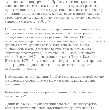
эмоциональной информации). Проблемы организации этого
сложного целого, связи языковых единиц в пределах речевого
произведения, в том числе и художественного, находятся в центре
внимания лингвистики текста, которая рассматривает текст как
самостоятельную, законченную, целостную, отдельную речевую
данность (Матвеева, 1990, с. 7),
По замечанию Т*В.Матвеевой, современный этап лингвистики
текста - это этап выявления набора текстовых категорий и
определения их языкового выражения (Матвеева, 1990, с, 10), В
научной литературе называются такие категории, как тематическая
цепочка текста, цепочка хода мысли, тональность текста,
оценочность текста (текстовое время), локальность текста
(текстовое пространство) (Матвеева, 1990), ассоциативность
текста (Ховаев, 1987), прозрачность текста (Петров, Каменский,
Шепелева, 1978). Безусловно, данный ряд не является закрытым,
он периодически дополняется и исправляется в процессе
исследования текста.
Представляется, что указанный набор текстовых категорий можно
расширить, включив в него такую категорию, как категория
причинности.
Какова же сущность категории причинности? Что она собой
представляет?
Одним из важнейших положений современных философских
теорий является признание объективности существования в