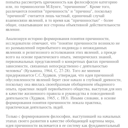
попытка рассмотреть цричжнность как философскую категорию
или, по терминологии М.Бунге, "причинение". Кроме того,
различаются понятия "причинность" и "причина", поскольку
"причиной" считается лишь частный, единичный случай
взаимосвязи явлений, в то время как "причинностью" - более
общее, охватывавшее все стороны объективной действительности
явление.
Анализируя историю формирования понятия причинности,
исследователи отмечают, что "понятие причинности возникло не
из размышлений первобытного индивида о неожиданных
явлениях и религиозного истолкования этих явлений, а прежде
всего на основе практического опыта, эмпирических знаний,
первоначальных представлений о конкретных фактах причинной
зависимости, связанных непосредственно с деятельностью
человека" (Кузьмина, 1964, С, 27-28). Того же мнения
придерживается С.С.Худяков, утверждая, что идея причинной
обусловленности явлений берет свое начало в глубокой древности,
поскольку она явилась своеобразным обобщением обыденного
опыта, практики лкщей первобытного общества, выступая для них
в качестве жизненного правила и руководства в повседневной
деятельности (Худяков, 1965, с. НО). Иными словами, в основе
формирования понятия причинности лежала практика,
практическая деятельность лвдей.
Только с формированием философии, выступившей на начальных
этапах своего развития в качестве обобщающей картины мира,
идея причинности включается в ее систему как фундаментальный