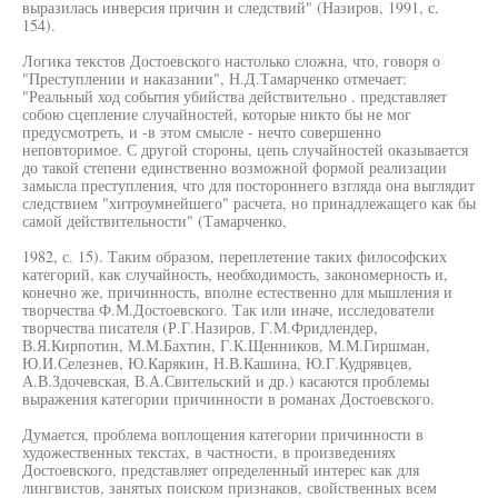
выразилась инверсия причин и следствий" (Назиров, 1991, с.
154).
Логика текстов Достоевского настолько сложна, что, говоря о
"Преступлении и наказании", Н.Д.Тамарченко отмечает:
"Реальный ход события убийства действительно . представляет
собою сцепление случайностей, которые никто бы не мог
предусмотреть, и -в этом смысле - нечто совершенно
неповторимое. С другой стороны, цепь случайностей оказывается
до такой степени единственно возможной формой реализации
замысла преступления, что для постороннего взгляда она выглядит
следствием "хитроумнейшего" расчета, но принадлежащего как бы
самой действительности" (Тамарченко,
1982, с. 15). Таким образом, переплетение таких философских
категорий, как случайность, необходимость, закономерность и,
конечно же, причинность, вполне естественно для мышления и
творчества Ф.М.Достоевского. Так или иначе, исследователи
творчества писателя (Р.Г.Назиров, Г.М.Фридлендер,
В.Я.Кирпотин, М.М.Бахтин, Г.К.Щенников, М.М.Гиршман,
Ю.И.Селезнев, Ю.Карякин, Н.В.Кашина, Ю.Г.Кудрявцев,
А.В.Здочевская, В.А.Свительский и др.) касаются проблемы
выражения категории причинности в романах Достоевского.
Думается, проблема воплощения категории причинности в
художественных текстах, в частности, в произведениях
Достоевского, представляет определенный интерес как для
лингвистов, занятых поиском признаков, свойственных всем