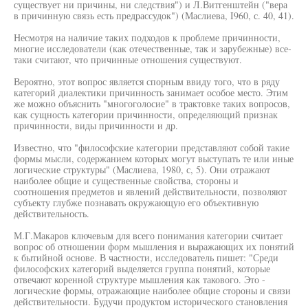
существует ни причины, ни следствия") и Л.Витгенштейн ("вера
в причинную связь есть предрассудок") (Маслиева, I960, с. 40, 41).
Несмотря на наличие таких подходов к проблеме причинности,
многие исследователи (как отечественные, так и зарубежные) все-
таки считают, что причинные отношения существуют.
Вероятно, этот вопрос является спорным ввиду того, что в ряду
категорий диалектики причинность занимает особое место. Этим
же можно объяснить "многоголосие" в трактовке таких вопросов,
как сущность категории причинности, определяющий признак
причинности, виды причинности и др.
Известно, что "философские категории представляют собой такие
формы мысли, содержанием которых могут выступать те или иные
логические структуры" (Маслиева, 1980, с, 5). Они отражают
наиболее общие и существенные свойства, стороны и
соотношения предметов и явлений действительности, позволяют
субъекту глубже познавать окружающую его объективную
действительность.
М.Г.Макаров ключевым для всего понимания категории считает
вопрос об отношении форм мышления и выражающих их понятий
к бытийной основе. В частности, исследователь пишет: "Среди
философских категорий выделяется группа понятий, которые
отвечают коренной структуре мышления как такового. Это -
логические формы, отражающие наиболее общие стороны и связи
действительности. Будучи продуктом исторического становления