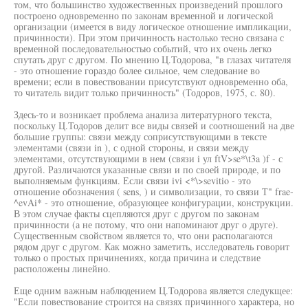
том, что большинство художественных произведений прошлого
построено одновременно по законам временной и логической
организации (имеется в виду логическое отношение импликации,
причинности). При этом причинность настолько тесно связана с
временной последовательностью событий, что их очень легко
спутать друг с другом. По мнению Ц.Тодорова, "в глазах читателя
- это отношение гораздо более сильное, чем следование во
времени; если в повествовании присутствуют одновременно оба,
то читатель видит только причинность" (Тодоров, 1975, с. 80).
Здесь-то и возникает проблема анализа литературного текста,
поскольку Ц.Тодоров делит все виды связей и соотношений на две
большие группы: связи между соприсутствующими в тексте
элементами (связи in ), с одной стороны, и связи между
элементами, отсутствующими в нем (связи i ул ftV>se*\t3a )f - с
другой. Различаются указанные связи и по своей природе, и по
выполняемым функциям. Если связи ivi <*\>sevitio - это
отношение обозначения ( sens, ) и символизации, то связи Т" frae-
^evAi* - это отношение, образующее конфигурации, конструкции.
В этом случае факты сцепляются друг с другом по законам
причинности (а не потому, что они напоминают друг о друге).
Существенным свойством является то, что они располагаются
рядом друг с другом. Как можно заметить, исследователь говорит
только о простых причинениях, когда причина и следствие
расположены линейно.
Еще одним важным наблюдением Ц.Тодорова является следукщее:
"Если повествование строится на связях причинного характера, но