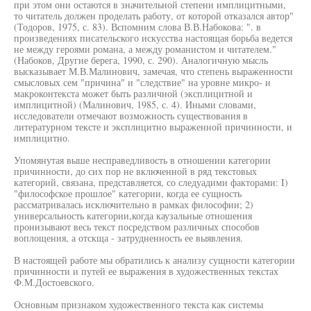
при этом они остаются в значительной степени имплицитными,
то читатель должен проделать работу, от которой отказался автор"
(Тодоров, 1975, с. 83). Вспомним слова В.В.Набокова: ". в
произведениях писательского искусства настоящая борьба ведется
не между героями романа, а между романистом и читателем."
(Набоков, Другие берега, 1990, с. 290). Аналогичную мысль
высказывает М.В.Малинович, замечая, что степень выраженности
смысловых сем "причина" и "следствие" на уровне микро- и
макроконтекста может быть различной (эксплицитной и
имплицитной) (Малинович, 1985, с. 4). Иными словами,
исследователи отмечают возможность существования в
литературном тексте и эксплицитно выраженной причинности, и
имплицитно.
Упомянутая выше несправедливость в отношении категории
причинности, до сих пор не включенной в ряд текстовых
категорий, связана, представляется, со следуадими факторами: I)
"философское прошлое" категории, когда ее сущность
рассматривалась исключительно в рамках философии; 2)
универсальность категории,когда каузальные отношения
пронизывают весь текст посредством различных способов
воплощения, а отскща - затрудненность ее выявления.
В настоящей работе мы обратились к анализу сущности категории
причинности и путей ее выражения в художественных текстах
Ф.М.Достоевского.
Основным признаком художественного текста как системы