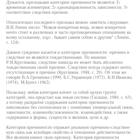
Думается, признаками категории причинности являются: I)
временная асимметрия; 2) однонаправленность зависимости; 3)
соответствие следствия причине.
Относительно последнего признака можно заметить следующее.
В.И.Ленин писал: "Всякая конкретная вещь, всякое конкретное
нечто стоит в различных и часто противоречивых отношениях ко
всему остальному, ergo , бывает самим собою и другим" (Ленин,
с. 124).
Данное суждение касается и категории причинности: причина и
следствие не являются тождественными. По мнению
Р.И.Кругликова, следствие никогда не может быть абсолютно
тождественным своей причине. Следствие всегда содержит нечто,
отсутствующее в причине (Кругликов, 1988, с. 29). Об этом же
говорят В.А.Гречанова (1990, Б.С.Украинцев (1972), К.И.Иванова
(1974), М.Бунге (1962).
Поскольку любая категория влечет за собой целую группу
категорий, она предстает как некая система (Гасшшн, 1989, с. 63),
а потому раскрытие содержания категории причинности
невозможно без соотнесения ее с понятиями универсальной связи,
зависимости, взаимообусловленности, взаимодействия, а также
содержания и формы, сущности и явления, цели и др.
Категория причинности отражает реальную причинно-следствен-
ную связь как всеобщее свойство и отношение действительности.
Все явления имеют свою причину. Категория причинности