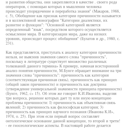
и развития общества, они закрепляются в качестве . своего рода
операторов, с помощью которых в мышлении человека
происходит упорядочение и переработка знания" (Макаров, 1988,
с. 5), Обобщение как признак категории причинности называется
и в коллективной монографии "Категории диалектики, их
развитие и функции": "Основной категорией является
определенный "язык", посредством которого осуществляется
осмысление мира. В категоризации мира, даже на низких
уровнях, происходит процесс обобщения" (Булатов и др., 1980, с.
231).
Как представляется, приступать к анализу категории причинности
нельзя, не выяснив значения самого слова "причинность",
поскольку в литературе существует множество различных
толкований данного термина» К примеру, начиная всесторонний
анализ понятия причинности, М.Бунге обращает внимание на три
значения слова "причинность": причинность как категория
(соответствующая причинная связь), причинность как принцип
(общий закон причинности) и причинность как доктрина
(утверждение универсальной значимости принципа причинности)
(Бунге, 1962, с» 15). Об этом же говорит К.И.Иванова, выделяя
три вопроса, решение которых дает ту или иную концепцию
проблемы причинности: I) причинность как объективная связь
явлений; 2) причинность как философская категория; 3)
причинность как принцип научного познания (Иванова К.И»,
1974, о. 25). При этом если первый вопрос составляет
онтологическое основание данной концепции, то второй и трети!
- ее гносеологические аспекты. В настоящей работе делается