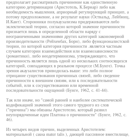
предполагает рассматривать причинение как единственную
категорию детерминации (Аристотель, К.Бернар) либо как
необходимость мышления, априорный регулирующий принцип, а
потому предположение, а не результат науки (Оствальд, Лейбниц,
И.Кант). Сторонники полукаузализма придерживаются либо
эклектической теории, согласно которой значение причинности
признается лишь в определенной области наряду с
неограниченными значениями других категорий закономерной
производительности (Рейхенбах, Борн), либо функционалистской
теории, по которой категория причинности .является частным
случаем категории взаимодействия или взаимозависимости
(романтики), либо неодетерминизма, утверждающего, что
причинность является лишь одной из нескольких соотносящихся
категорий, совпадающих в реальном процессе (М.Бунге). Точка
зрения акаузалистов приводилась выше: это либо полное
отрицание существования причинных связей, либо сведение
причинности к внешним связям, или к последовательности
событий, или к сосуществованию или временной
последовательности ощущений (Бунге, 1962, с. 41-44).
Так или иначе, но "самой ранней и наиболее систематической
кодификацией значений этого самого трудного из слов
("причина") мы обязаны Аристотелю, который развил
неупорядоченные идеи Платона о причинности" (Бунге, 1962, с.
46).
Из четырех видов причин, выделенных Аристотелем:
материальной ( causa mater talis ), дающей пассивное вместилище,