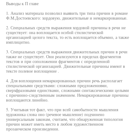
Выводы к П главе
1. Анализ материала позволил выявить три типа причин в романе
Ф.М.Достоевского: хордовую, движительные и немаркированные.
2. Специальных средств выражения хордовой причины в речи не
существует: она воплощается особой стилистической
организацией целого текста, то есть воплощается объемно, а также
имплицитно.
3. Специальных средств выражения движительных причин в речи
также не существует. Они реализуются в пределах фрагментов
текстов и при соположении фрагментов с определенной
стилистической организацией. Движительные причины имеют в
тексте полевое воплощение .
4. Для воплощения немаркированных причин речь располагает
специальными средствами: сложными предложениями,
сверхфразовыми единствами, сложными синтаксическими целыми
с причинно-следственным значением. Немаркированные причины
воплощаются линейно.
5. Учитывая тот факт, что при всей самобытности мышления
художника слова оно (речевое мышление) подчинено
универсальным законам, считаем, что обнаруженная типология
причин может иметь место в любом художественном
прозаическом произведении.