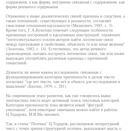
содержания, а как форма, внутренне связанная с содержанием, как
форма реального содержания.
Отражение в языке диалектических связей причины и следствия, а
также отношений, существующих в реальности, составляет
смысловые отношения каузальности (Малшович, 1985, с. 3).
Кроме того, Г.А.Болотова отмечает следующие особенности
причинных построений и каузативных конструкций: отражение
"интеллектуального усилия авторов найти логические связи
между признаками и свойствами, объяснить те или иные явления"
{Золотова, 1982, с. 14). Естественно, что автор речевого
произведения, пытаясь построить логические связи, так или иначе
вынужден употреблять различные единицы с причинной
семантикой.
Думается, не менее важны исследования, связанные с
функционированием категории причинности в целом тексте,
поскольку "где нет текста, там нет и объекта для исследования и
мышления" (Бахтин, 1979, с. 281).
На современном этапе развития, как уже говорилось выше,
лингвистика текста ведет активный поиск текстовых категорий.
Категория причинности пока является некой "фигурой
умолчания", хотя некоторые замечания можно найти в работах
Ц.Тодорова, М.В.Ма-линович.
Так, в статье "Поэтика" Ц.Тодоров, рассматривая литературный
текст с точки зрения структурной поэтики, высказывает мысль о