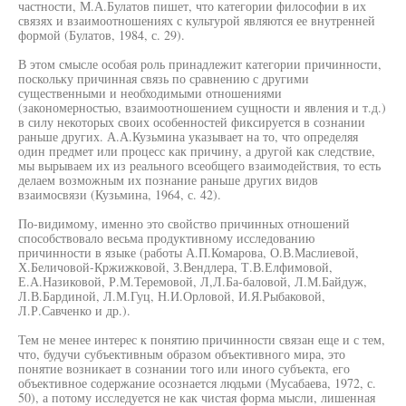
частности, М.А.Булатов пишет, что категории философии в их
связях и взаимоотношениях с культурой являются ее внутренней
формой (Булатов, 1984, с. 29).
В этом смысле особая роль принадлежит категории причинности,
поскольку причинная связь по сравнению с другими
существенными и необходимыми отношениями
(закономерностью, взаимоотношением сущности и явления и т.д.)
в силу некоторых своих особенностей фиксируется в сознании
раньше других. А.А.Кузьмина указывает на то, что определяя
один предмет или процесс как причину, а другой как следствие,
мы вырываем их из реального всеобщего взаимодействия, то есть
делаем возможным их познание раньше других видов
взаимосвязи (Кузьмина, 1964, с. 42).
По-видимому, именно это свойство причинных отношений
способствовало весьма продуктивному исследованию
причинности в языке (работы А.П.Комарова, О.В.Маслиевой,
Х.Беличовой-Кржижковой, З.Вендлера, Т.В.Елфимовой,
Е.А.Назиковой, Р.М.Теремовой, Л,Л.Ба-баловой, Л.М.Байдуж,
Л.В.Бардиной, Л.М.Гуц, Н.И.Орловой, И.Я.Рыбаковой,
Л.Р.Савченко и др.).
Тем не менее интерес к понятию причинности связан еще и с тем,
что, будучи субъективным образом объективного мира, это
понятие возникает в сознании того или иного субъекта, его
объективное содержание осознается людьми (Мусабаева, 1972, с.
50), а потому исследуется не как чистая форма мысли, лишенная