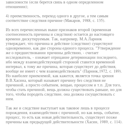
зависимости (если берется связь в одном определенном
отношении);
4) преемственность, переход одного в другое, а тем самым
соответствие следствия причине (Макаров, 1988, с. 135).
Из всех перечисленных выше признаков второй (временная
соотнесенность причины и следствия) остается до настоящего
времени дискутируемым. Так, например, М.А.Ларнюк
утверждает, что причина и действие (следствие) существуют
одновременно, как две стороны единого процесса. "Утверждение
же о предшествовании причины действию, - считает
исследователь, - означает отрицание детерминации последнего,
ибо между взаимодействующей стороной ставится временной
интервал, к тому же причина, которая существует до действия,
вообще не имеет с чем взаимодействовать" (Парнюк,1972, с. 189).
Но наиболее приемлемой, как кажется, является точка зрения
В.В.Хасина, который называет причину без следствия не
причиной, а просто событием, вещью, процессом и т.п. Для того,
чтобы стать причиной, вещь должна существовать раньше, но для
того, чтобы породить следствие, она должна сосуществовать с
ним.
Так же и следствие выступает как таковое лишь в процессе
порождения, взаимодействия с причиной, но как вещь, событие,
процесс, то есть как новая действительность, существует позже
причины как предыдущей действительности (Хасин, 1989, с. 114).