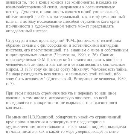
является то, что в конце концов все компоненты, находясь во
взаимообусловленной связи, направлены к организующему
центру. Думается, причинность является некой универсалией,
объединяющей в себе как материальный, так и информационный
планы, а потому исследование способов отражения категории
причинности в художественном тексте может представлять
определенный интерес.
Структура и язык произведений Ф.М.Достоевского теснейшим
образом связаны с философскими и эстетическими взглядами
писателя, его пресуппозицией, т.е. знанием о мире и собственным
индивидуальным опытом (Чернухина, 1990, с. 26). Своими
произведениями Ф.М.Достоевский пытался поставить вопрос о
человеческой личности как тайне и ее взаимосвязи с социальным
миром. В 1839 году он писал брату Михаилу: "Человек есть тайна.
Ее надо разгадывать всю жизнь. я занимаюсь этой тайной, ибо
хочу быть человеком" (Достоевский, Возвращение человека, 1989,
с. 7).
При этом писатель стремился понять и передать то или иное
явление, в том числе и человеческую личность, во всей
правдивости и конкретности, не вырывая его из жизненного
контекста.
По мнению Н.В.Кашиной, обнаружить какой-то ограниченный
круг причин явления и развернуть эту предысторию в
художественном повествовании - такая задача, видимо, выглядела
в глазах писателя как в какой-то мере умерщвляющее изъятие