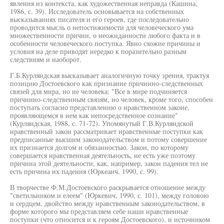
явления из контекста, как художественная неправда (Кашина,
1986, с. 39). Исследователь основывается на собственных
высказываниях писателя и его героев, где последовательно
проводится мысль о непостижимости для человеческого ума
множественности причин, о неожиданности любого факта и в
особенности человеческого поступка. Явно схожие причины и
условия на деле приводят нередко к поразительно разным
следствиям и наоборот.
Г.Б.Курляндская высказывает аналогичную точку зрения, трактуя
позицию Достоевского как признание причинно-следственных
связей для мира, но не человека: "Все в мире подчиняется
причинно-следственным связям, но человек, кроме того, способен
поступать согласно представлению о нравственном законе,
проявляющемся в нем как непосредственное сознание"
(Курляндская, 1988, с. 71-72). Упомянутый Г.В.Курляндской
нравственный закон рассматривает нравственные поступки как
предписанные высшим законодательством и потому совершение
их признается долгом и обязанностью. Закон, по которому
совершается нравственная деятельность, не есть уже поэтому
причина этой деятельности, как, например, закон падения тел не
есть причина их падения (Юркеаич, 1990, с. 99).
В творчестве Ф.М.Достоевского раскрывается отношение между
"светильником и елеем" (Юркевич, 1990, с. 101), между головою
и сердцем, двойство между нравственным законодательством, в
форме которого мы представляем себе наши нравственные
поступки (что относится и к героям Достоевского), и источником