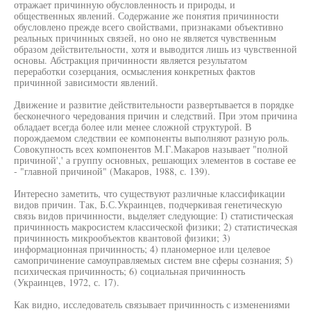
отражает причинную обусловленность и природы, и
общественных явлений. Содержание же понятия причинности
обусловлено прежде всего свойствами, признаками объективно
реальных причинных связей, но оно не является чувственным
образом действительности, хотя и выводится лишь из чувственной
основы. Абстракция причинности является результатом
переработки созерцания, осмысления конкретных фактов
причинной зависимости явлений.
Движение и развитие действительности развертывается в порядке
бесконечного чередования причин и следствий. При этом причина
обладает всегда более или менее сложной структурой. В
порождаемом следствии ее компоненты выполняют разную роль.
Совокупность всех компонентов М.Г.Макаров называет "полной
причиной',' а группу основных, решающих элементов в составе ее
- "главной причиной" (Макаров, 1988, с. 139).
Интересно заметить, что существуют различные классификации
видов причин. Так, Б.С.Украинцев, подчеркивая генетическую
связь видов причинности, выделяет следующие: I) статистическая
причинность макросистем классической физики; 2) статистическая
причинность микрообъектов квантовой физики; 3)
информационная причинность; 4) планомерное или целевое
самопричинение самоуправляемых систем вне сферы сознания; 5)
психическая причинность; 6) социальная причинность
(Украинцев, 1972, с. 17).
Как видно, исследователь связывает причинность с изменениями