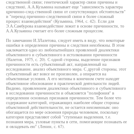
следственной связи; генетический характер связи причины и
следствия), А.А.Кузьмина называет еще "зависимость характера
цричинно-след-ственной связи от сопутствующих обстоятельств"
и "переход причинно-следственной связи в более сложный
процесс взаимодействия" (Кузьмина, 1964, с. 42). Если для
Э.А.Самбурова взаимодействие лежит в основе причинности, то
А.А.Кузьмина считает его более сложным процессом.
По замечанию И.ЗЛалетова, следует иметь в виду, что некоторые
ошибки в определении причины и следствия неизбежны. В этом
заключается одно из любопытнейших проявлений диалектики
объективного и субъективного в истолковании причинности
(Налетов, 1975, с. 20). С одной стороны, выделение признаков
причинности есть субъективный акт, направленный на
исследование, анализ объективного мира. С другой стороны, этот
субъективный акт вовсе не произволен, а опирается на
объективные условия. А его мотивы в конечном счете находят
объективное обоснование в практической деятельности людей.
Видимо, проявлением диалектики объективного и субъективного
в исследовании причинности и объясняется "полифония" в
определении основных признаков причинности. Тем более что
содержание категорий, отражающих наиболее общие стороны
объективной действительности, не остается неизменным: оно
обогащается по мере освоения природы человеком, поскольку
категория представляют собой "ступеньки выделения, т.е.
познания мира, узловые пункты в сети, помогающие познавать ее
и овладевать ею" (Ленин, с. 67).