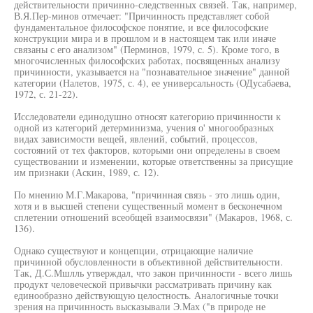
действительности причинно-следственных связей. Так, например,
В.Я.Пер-минов отмечает: "Причинность представляет собой
фундаментальное философское понятие, и все философские
конструкции мира и в прошлом и в настоящем так или иначе
связаны с его анализом" (Перминов, 1979, с. 5). Кроме того, в
многочисленных философских работах, посвященных анализу
причинности, указывается на "познавательное значение" данной
категории (Налетов, 1975, с. 4), ее универсальность (ОДусабаева,
1972, с. 21-22).
Исследователи единодушно относят категорию причинности к
одной из категорий детерминизма, учения о' многообразных
видах зависимости вещей, явлений, событий, процессов,
состояний от тех факторов, которыми они определены в своем
существовании и изменении, которые ответственны за присущие
им признаки (Аскин, 1989, с. 12).
По мнению М.Г.Макарова, "причинная связь - это лишь один,
хотя и в высшей степени существенный момент в бесконечном
сплетении отношений всеобщей взаимосвязи" (Макаров, 1968, с.
136).
Однако существуют и концепции, отрицающие наличие
причинной обусловленности в объективной действительности.
Так, Д.С.Мшлль утверждал, что закон причинности - всего лишь
продукт человеческой привычки рассматривать причину как
единообразно действующую целостность. Аналогичные точки
зрения на причинность высказывали Э.Мах ("в природе не