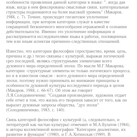
особенности проявления данной категории в языке: ". когда дан
язык, когда в нем фиксированы смысловые связи, категориальные
структуры поднимаются на более высокий уровень" (Макаров,
1988, с. 7). Точнее, происходит гигантское уплотнение
информации, при котором категории служат в качестве
сокращений бесконечного многообразия отражаемой в сознании
действительности. Именно это уплотнение информации и
рассматривается исследователями языка в работах, посвященных
тем или иным аспектам причинно-следственных отношений.
Известно, что категории философии (пространство, время, цель,
причина и др.) тесно связаны с культурой, выражая логический
срез последней, являясь структурными элементами всего
духовного мира определенной эпохи. По мысли М.Г.Макарова,
категории -структурные элементы не только логического процесса,
но и в известном смысле - всего духовного мира определенной
эпохи, поэтому нужно принимать во внимание принципы и
особенности духовной культуры исследуемого периода в целом
(Макаров, 1988, с. 66-67). Об этом же говорит
Л.Я.Солодовниченко: "Создавая произведение, художник отдает
себе отчет в том, что жизнь его творения зависит от того, как он
выразит духовные запросы общества, "дух эпохи"
(Солодовниченко, 1983, с. 140).
Связь категорий философии с культурой (а, следовательно, и
литературой как частью культуры) отмечают и М.А.Булатов (1984),
и авторы коллективной монографии "Категории диалектики, их
развитие и функции" (1980), и Г.А.Хотинская (1989). В