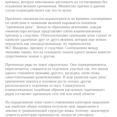
причина, которую невозможно расчленить на составляющие без
искажения явления причинения. Множество причин в данном
случае взаимодействуют как что-то целое.
Причинно связанная последовательность во времени соизмеримых
по свойствам и значениям явлений выражается понятием
"причинная цепь". Звенья ее образованы явлениями, каждая
смежная пара которых представляет собою взаимосвязанные
причину и следствие. Относительными границами цепи служат те
наиболее удаленные друг от друга явления, которые еще можно
определить как опосредствованные, по терминологии
М.Г.Макарова, причину и следствие. Соотношение между
звеньями таково, что на основании знания одного можно вывести
существенное знание о другом.
Причинные ряды не лежат параллельно. Они перекрещиваются,
переплетаются, сливаются на отдельных участках так, что звенья
одного становятся звеньями другого, расходясь затем снова
самостоятельными разветвлениями. В ходе развития одни цепи
причинения ложатся в основное русло потока, другие
располагаются в отдалении от него. Совокупность
взаимосвязанных подобным образом каузальных (причинных)
рядов составляет причинную сеть той или иной области.
На определенном этапе своего становления категории мышления
как наиболее общие понятия получили свое закрепление в
лексике и грамматической структуре языка, поэтому, анализируя
сущность категории причинности, нельзя не учитывать