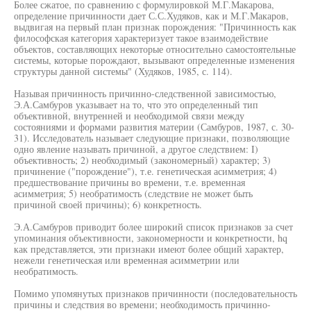
Более сжатое, по сравнению с формулировкой М.Г.Макарова,
определение причинности дает С.С.Худяков, как и М.Г.Макаров,
выдвигая на первый план признак порождения: "Причинность как
философская категория характеризует такое взаимодействие
объектов, составляющих некоторые относительно самостоятельные
системы, которые порождают, вызывают определенные изменения
структуры данной системы" (Худяков, 1985, с. 114).
Называя причинность причинно-следственной зависимостью,
Э.А.Самбуров указывает на то, что это определенный тип
объективной, внутренней и необходимой связи между
состояниями и формами развития материи (Самбуров, 1987, с. 30-
31). Исследователь называет следующие признаки, позволяющие
одно явление называть причиной, а другое следствием: I)
объективность; 2) необходимый (закономерный) характер; 3)
причинение ("порождение"), т.е. генетическая асимметрия; 4)
предшествование причины во времени, т.е. временная
асимметрия; 5) необратимость (следствие не может быть
причиной своей причины); 6) конкретность.
Э.А.Самбуров приводит более широкий список признаков за счет
упоминания объективности, закономерности и конкретности, hq
как представляется, эти признаки имеют более общий характер,
нежели генетическая или временная асимметрии или
необратимость.
Помимо упомянутых признаков причинности (последовательность
причины и следствия во времени; необходимость причинно-