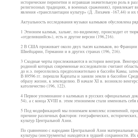
исторические перипетии и игравшая значительную роль в раз
религиозных традициях, в военных сражениях), привлекает 
явления «трансплантации культур» (Д. Лихачев -167,44) и и
Актуальность исследования музыки калмыков обусловлена ря
1 Этноним калмык, хальмг, по-видимому, происходит от тюрк
«отделившийся»), есть и другие версии (196,216).
2 В США проживает около двух тысяч калмыков, во Франции - 
Швейцарии, Германии и в других странах (196, 216).
3 Сходные черты прослеживаются в истории венгров. Венгерс
родиной которых современные исследователи считают область 
до н.э. переселились предположительно в бассейн Камы, зате
В 89596 гг. перешли Карпаты и заняли земли в бассейне Сре
образу жизни, к земледелию. В начале XI в. возникло венгерс
католичество (196, 122).
4 Первое упоминание о калмыках в русских официальных докум
54), а с конца XVIII в. этим этнонимом стали именовать себя
5 Под модификацией мы понимаем комплекс изменений, про
причине различных факторов: географических, исторических, 
культур Центральной Азии.
По сравнению с народами Центральной Азии материальные 
культуры (инструменты) находятся в худшей сохранности. Их