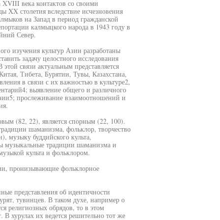
 XVIII века контактов со своими
ды XX столетия вследствие исчезновения
алмыков на Запад в период гражданской
епортации калмыцкого народа в 1943 году в
йний Север.
ого изучения культур Азии разработаны
оставить задачу целостного исследования
 этой связи актуальным представляется
итая, Тибета, Бурятии, Тувы, Казахстана,
ления в связи с их важностью в культуре2,
нтарий4; выявление общего и различного
Азии5; прослеживание взаимоотношений и
ия.
м (82, 22), является спорным (22, 100).
радиции шаманизма, фольклор, творчество
), музыку буддийского культа,
ны музыкальные традиции шаманизма и
музыкой культа и фольклором.
ции, пронизывающие фольклорное
пные представления об идентичности
урят, тувинцев. В таком духе, например о
ся религиозных обрядов, то в этом
. В хурулах их ведется решительно тот же