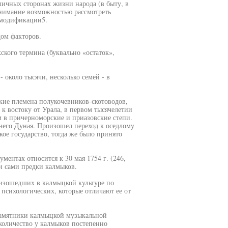
личных сторонах жизни народа (в быту, в
внимание возможностью рассмотреть
х модификации5.
дом факторов.
ского термина (буквально «остаток»,
около тысячи, несколько семей - в
кие племена полукочевников-скотоводов,
к востоку от Урала, в первом тысячелетии
м в причерноморские и приазовские степи.
днего Дуная. Произошел переход к оседлому
кое государство, тогда же было принято
ентах относится к 30 мая 1754 г. (246,
 и сами предки калмыков.
изошедших в калмыцкой культуре по
психологических, которые отличают ее от
памятники калмыцкой музыкальной
 количество у калмыков постепенно