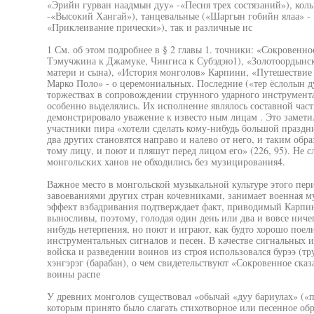
«Эрийн гурван наадмын дуу» -«Песня трех состязаний»), кол
-«Высокий Хангай»), танцевальные («Шаргын гобийн ялаа» -
«Приклеивание прически»), так и различные ис
1 См. об этом подробнее в § 2 главы 1. точники: «Сокровенно
Тэмучжина к Джамуке, Чингиса к Субэдэю1), «Золотоордынска
матери и сына), «История монголов» Карпини, «Путешествие 
Марко Поло» - о церемониальных. Последние («тер ёслолын 
торжествах в сопровождении струнного ударного инструмента 
особенно выделялись. Их исполнение являлось составной час
демонстрировало уважение к известо ным лицам . Это заметил
участники пира «хотели сделать кому-нибудь большой праздни
два других становятся направо и налево от него, и таким обр
тому лицу, и поют и пляшут перед лицом его» (226, 95). Не 
монгольских ханов не обходились без музицирования4.
Важное место в монгольской музыкальной культуре этого пер
завоеваниями других стран кочевниками, занимает военная 
эффект взбадривания подтверждает факт, приводимый Карпини
выносливы, поэтому, голодая один день или два и вовсе ниче
нибудь нетерпения, но поют и играют, как будто хорошо поели
инструментальных сигналов и песен. В качестве сигнальных 
войска и разведении воинов из строя использовался бурээ (труб
хэнгэрэг (барабан), о чем свидетельствуют «Сокровенное сказ
воины распе
У древних монголов существовал «обычай «дуу бариулах» («пе
которым принято было слагать стихотворное или песенное об