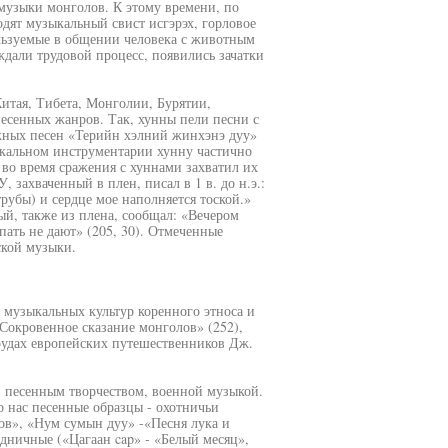
музыки монголов. К этому времени, по
дят музыкальный свист исгэрэх, горловое
льзуемые в общении человека с животным
ждали трудовой процесс, появились зачатки
Китая, Тибета, Монголии, Бурятии,
песенных жанров. Так, хунны пели песни с
жных песен «Терийн хэлний жинхэнэ дуу»
ыкальном инструментарии хунну частично
во время сражения с хуннами захватил их
, захваченный в плен, писал в 1 в. до н.э.:
рубы) и сердце мое наполняется тоской.»
ный, также из плена, сообщал: «Вечером
пать не дают» (205, 30). Отмеченные
ской музыки.
 музыкальных культур коренного этноса и
Сокровенное сказание монголов» (252),
рудах европейских путешественников Дж.
 песенным творчеством, военной музыкой.
 нас песенные образцы - охотничьи
ов», «Нум сумын дуу» -«Песня лука и
здничные («Цагаан cap» - «Белый месяц»,