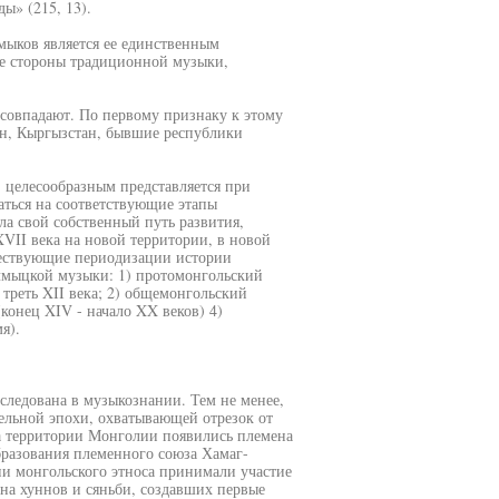
ы» (215, 13).
мыков является ее единственным
е стороны традиционной музыки,
 совпадают. По первому признаку к этому
тан, Кыргызстан, бывшие республики
 целесообразным представляется при
ться на соответствующие этапы
а свой собственный путь развития,
VII века на новой территории, в новой
уществующие периодизации истории
лмыцкой музыки: 1) протомонгольский
я треть XII века; 2) общемонгольский
(конец XIV - начало XX веков) 4)
я).
следована в музыкознании. Тем не менее,
ельной эпохи, охватывающей отрезок от
 на территории Монголии появились племена
образования племенного союза Хамаг-
ии монгольского этноса принимали участие
на хуннов и сяньби, создавших первые