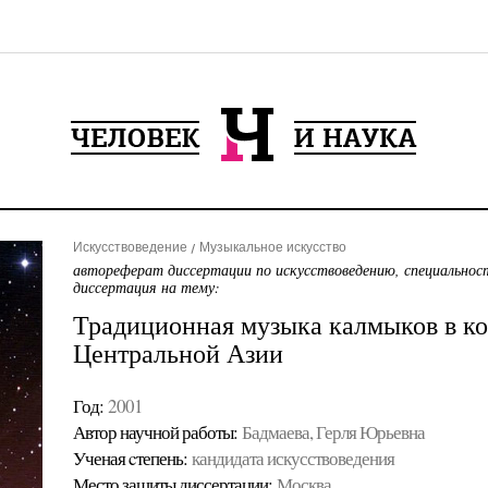
Искусствоведение
Музыкальное искусство
автореферат диссертации по искусствоведению, специальнос
диссертация на тему:
Традиционная музыка калмыков в ко
Центральной Азии
Год:
2001
Автор научной работы:
Бадмаева, Герля Юрьевна
Ученая cтепень:
кандидата искусствоведения
Место защиты диссертации:
Москва