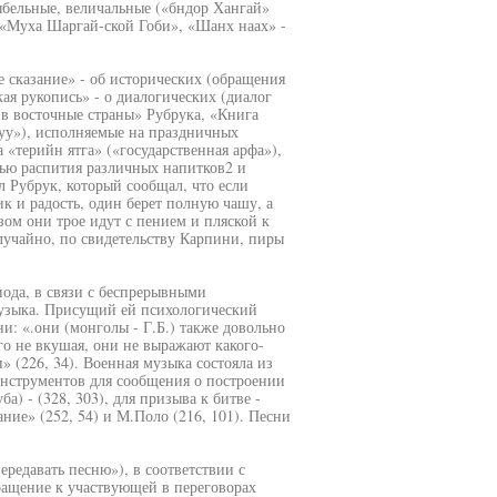
ыбельные, величальные («бндор Хангай»
 «Муха Шаргай-ской Гоби», «Шанх наах» -
е сказание» - об исторических (обращения
я рукопись» - о диалогических (диалог
в восточные страны» Рубрука, «Книга
дуу»), исполняемые на праздничных
«терийн ятга» («государственная арфа»),
тью распития различных напитков2 и
 Рубрук, который сообщал, что если
к и радость, один берет полную чашу, а
азом они трое идут с пением и пляской к
случайно, по свидетельству Карпини, пиры
иода, в связи с беспрерывными
музыка. Присущий ей психологический
: «.они (монголы - Г.Б.) также довольно
го не вкушая, они не выражают какого-
» (226, 34). Военная музыка состояла из
инструментов для сообщения о построении
а) - (328, 303), для призыва к битве -
ание» (252, 54) и М.Поло (216, 101). Песни
редавать песню»), в соответствии с
ращение к участвующей в переговорах