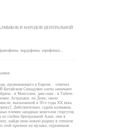
КАЛМЫКОВ И НАРОДОВ ЦЕНТРАЛЬНОЙ
ранофоны, хордофоны, аэрофоны).,.
рьевна
ода, проживающего в Европе, - отмечал
 В Китайском Синыдзяне олеты занимают
раты - в Монголии, дам-соки - в Тибете.
ечью, Астрахани, по Дону, около
мысли, высказанной в 20-е годы XX века,
рику2. Действительно, судьба калмыков,
ьных племен западных монголов (торгутов,
и из глубин Центральной Азии, они в
ропу, найдя свою новую родину в степном
о этой причине их музыка, отразившая