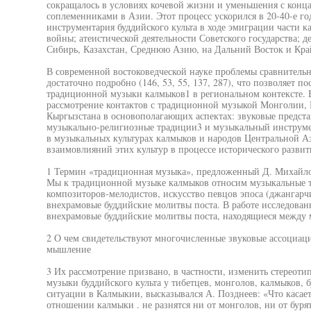
сокращалось в условиях кочевой жизни и уменьшения с конца
соплеменниками в Азии. Этот процесс ускорился в 20-40-е го
инструментария буддийского культа в ходе эмиграции части к
войны; атеистической деятельности Советского государства; д
Сибирь, Казахстан, Среднюю Азию, на Дальний Восток и Кра
В современной востоковедческой науке проблемы сравнительн
достаточно подробно (146, 53, 55, 137, 287), что позволяет п
традиционной музыки калмыков1 в региональном контексте. В
рассмотрение контактов с традиционной музыкой Монголии, К
Кыргызстана в основополагающих аспектах: звуковые представ
музыкально-религиозные традиции3 и музыкальный инструме
в музыкальных культурах калмыков и народов Центральной 
взаимовлияний этих культур в процессе исторического развит
1 Термин «традиционная музыка», предложенный Д. Михайловы
Мы к традиционной музыке калмыков относим музыкальные т
композиторов-мелодистов, искусство певцов эпоса (джангарчи
внехрамовые буддийские молитвы поста. В работе исследова
внехрамовые буддийские молитвы поста, находящиеся между 
2 О чем свидетельствуют многочисленные звуковые ассоциа
мышление
3 Их рассмотрение призвано, в частности, изменить стереоти
музыки буддийского культа у тибетцев, монголов, калмыков, б
ситуации в Калмыкии, высказывался А. Позднеев: «Что касает
отношении калмыки . не разнятся ни от монголов, ни от бурят