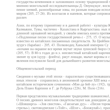
государства кочевников и заложивших основу традиционной 
мнению монгольской исследовательницы Д. Оюунцэцэг, восхо
пение хеемий, разнообразные зовы, по разным поводам испо
миром (205, 27-28). Из возгласов и напевов, которые сопрово
различ
Азии, по второму (принятому и в данной работе) - культуры 
Калмыкии, Тувы, частично - Казахстана и Кыргызстана. ных 
длинной заунывной мелодией, у сяньби имелась книга протя
(«Подлинные песни государственной речи») - 275, 15. О муз
известно из китайских письменных свидетельств. Хо Цюйбин 
хуургэ (барабан) - 205, 43. Полководец Ханьской империи Су У
«ночами на окраине все время звучат звуки хуннской бюрээ (т
(205, 57). В 80-х годах до н.э. неизвестный китайский нароч
звенят ху цзя (цуур - флейта), ржут лошади, мычат коровы и с
явления послужили базой для дальнейшего развития монголь
Общемонгольский период
Сведения о музыке этой эпохи - параллельно существовавших
иных этносов - сохранились в анонимной хронике XIII века «
китайском историческом сочинении «Мэн-да бей-лу» (192), т
Дель Плано Карпини и Г. де Рубрука (226), М. Поло (216).
Первая представлена музыкальными традициями шаманизма1,
О песнях древних монголов свидетельствуют как дошедшие до
(«Шовширга» -«Зов свистом», «Ганзагын дуу» - «Песня торок
стрелы»), скотоводческие («Тойг», «Шээг», «Боожулай»), пра