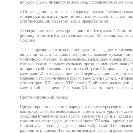
порядок служб, читаются те же номы, исполняются те же обряд
4 Он вследствие устного характера музыкальной культуры кал
материальным памятником, позволяющим выяснить различны
эстетические, мировоззренческие представления.
5 Географическое и культурное понятие Центральной Азии не
региону относятся Китай (большая часть), Монголия, Казахс
Средней
Так как предки калмыков происходили от западных монголов,
описании начальных этапов истории калмыцкой музыки опира
монгольской музыки. В дальнейшем, калмыцкая музыка прошл
который связан с самостоятельным проживанием калмыков с X
исторической и духовно-эстетической среде. Опираясь на с
калмыков (2), мы предлагаем свою периодизацию истории ка
(середина второго-начало первого тысячелетия до н.э. - втора
(вторая треть XII - конец XIV веков); 3) ойратско-калмыцкий 
калмыцкий современный (начало XX века - по настоящее врем
Протомонгольский период
Предыстория монгольских народов и их культуры еще мало ис
нам представляется необходимым наметить контуры этой длит
середины второго-начала первого тысячелетия до н.э., когда
кочевников-скотоводов, до второй трети XII века - времени 
монгол-улус под предводительством Хабул-хана. В становлен
различные племена. Из них значительную роль сыграли племе