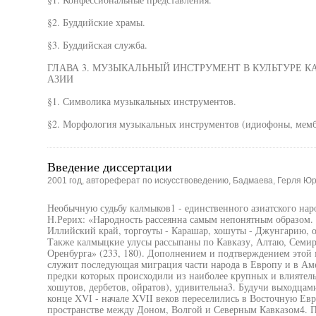
§2. Буддийские храмы.
§3. Буддийская служба.
ГЛАВА 3. МУЗЫКАЛЬНЫЙ ИНСТРУМЕНТ В КУЛЬТУРЕ 
АЗИИ
§1. Символика музыкальных инструментов.
§2. Морфология музыкальных инструментов (идиофоны, мемб
Введение диссертации
2001 год, автореферат по искусствоведению, Бадмаева, Герля Ю
Необычную судьбу калмыков1 - единственного азиатского нар
Н.Рерих: «Народность рассеянна самым непонятным образом.
Иллийский край, торгоуты - Карашар, хошуты - Джунгарию, ой
Также калмыцкие улусы рассыпаны по Кавказу, Алтаю, Семир
Оренбурга» (233, 180). Дополнением и подтверждением этой 
служит последующая миграция части народа в Европу и в Аме
предки которых происходили из наиболее крупных и влиятел
хошутов, дербетов, ойратов), удивительна3. Будучи выходцам
конце XVI - начале XVII веков переселились в Восточную Ев
пространстве между Доном, Волгой и Северным Кавказом4. П