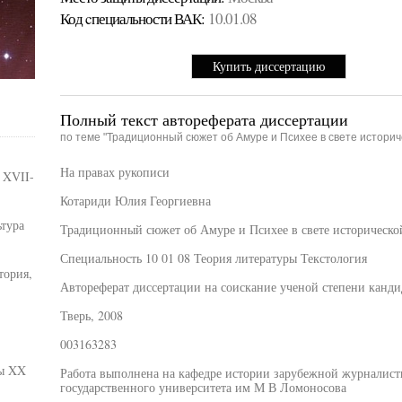
Код cпециальности ВАК:
10.01.08
Купить диссертацию
Полный текст автореферата диссертации
по теме "Традиционный сюжет об Амуре и Психее в свете историче
На правах рукописи
 XVII-
Котариди Юлия Георгиевна
ьтура
Традиционный сюжет об Амуре и Психее в свете исторической
Специальность 10 01 08 Теория литературы Текстология
тория,
Автореферат диссертации на соискание ученой степени канди
Тверь, 2008
003163283
зы XX
Работа выполнена на кафедре истории зарубежной журналист
государственного университета им М В Ломоносова