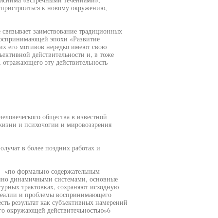
«пристроиться к новому окружению,
е связывает заимствование традиционных
воспринимающей эпохи «Развитие
их его мотивов нередко имеют свою
ективной действительности и, в тоже
, отражающего эту действительность
еловеческого общества в известной
жизни и психочогии и мировоззрения
лучат в более поздних работах и
 - «по формально содержательным
нно динамичными системами, основные
турных трактовках, сохраняют исходную
 реалии и проблемы воспринимающего
сть результат как субъективных намерений
его окружающей действитечьностью»6