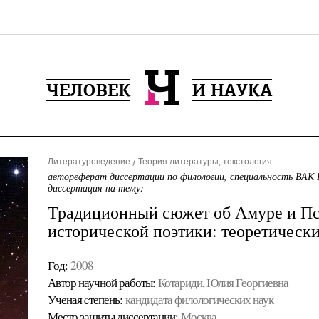
Литературоведение
Теория литературы, текстология
автореферат диссертации по филологии, специальность ВАК 
диссертация на тему:
Традиционный сюжет об Амуре и Пси
исторической поэтики: теоретически
Год:
2008
Автор научной работы:
Котариди, Юлия Георгиевна
Ученая cтепень:
кандидата филологических наук
Место защиты диссертации:
Москва