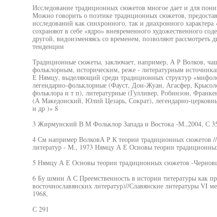
Исследование традиционных сюжетов многое дает и для пони
Можно говорить о поэтике традиционных сюжетов, предоста
исследований как синхронного, так и диахронного характера
сохраняют в себе «ядро» вневременного художественного сод
другой, видоизменяясь со временем, позволяют рассмотреть д
тенденции
Традиционные сюжеты, заключает, например, А Р Волков, чащ
фольклорным, историческим, реже - литературным источника
Е Нямцу, выделяющий среди традиционных структур «мифоло
легендарно-фольклорные (Фауст, Дон-Жуан, Агасфер, Крысол
фольклора и т п), литературные (Гулливер, Робинзон, Франк
(А Македонский, Юлий Цезарь, Сократ), легендарно-церковны
и др )» 8
3 Жирмунский В М Фольклор Запада и Востока -М.,2004, С 3
4 См например ВолковА Р К теории традиционных сюжетов //
литератур - М., 1973 Нямцу А Е Основы теории традиционны
5 Нямцу А Е Основы теории традиционных сюжетов -Черновц
6 Бу шмин А С Преемственность в истории титературы как пр
восточнославянских литератур)//Славянские литературы VI м
1968,
С 291