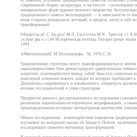
современной теории литературы, в частности - соотношение 
инвариантных форм художественного творчества Актуализиро
традиционного сюжета эксплицируют — в зависимости от кон
иные стороны инварианта, который, в пределе, несет в себе 
трансформаций
9Апер1гш.вС С Лц-рса! М Л, Гасп1гч1в М Ч , Триггер 11 А 
¡н¡ераг рш к >'¡04 Историческая поэтика Лигерат}рные эпохи
1994
10МететинскийЕ М Поэтика\шфа - М, 1976,С 28
Традиционные структуры могут трансформироваться в любом ж
закономерностями Они демонстрируют удивительную гибкость,
напротив, взаимодействуя между собой Зачастую сюжетные в
поколений освоения сюжета, каждое из которых прибавляет к 
Диалектика современного и изначального, открытость разли
интерес исследователей к этим структурам
Предметом данного диссертационного исследования становит
различных национально-исторических модификациях, а также
предопределенная историко-литературным контекстом, взяты
Объект исследования - взаимодействие вариантов традиционн
изучаемое на материале сказки об Амуре и Психее, включенно
последующих сюжетно-мотивных трансформаций
В мировой литературе традиционный сюжет об Амуре и Псих