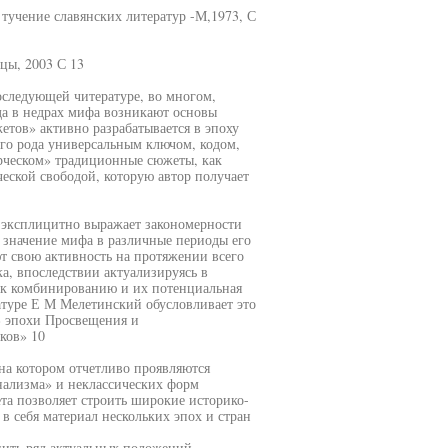
тучение славянских литератур -М,1973, С
цы, 2003 С 13
следующей читературе, во многом,
да в недрах мифа возникают основы
тов» активно разрабатывается в эпоху
го рода универсальным ключом, кодом,
рческом» традиционные сюжеты, как
еской свободой, которую автор получает
 эксплицитно выражает закономерности
и значение мифа в различные периоды его
т свою активность на протяжении всего
а, впоследствии актуализируясь в
 к комбинированию и их потенциальная
атуре Е М Мелетинский обусловливает это
 эпохи Просвещения и
ков» 10
а котором отчетливо проявляются
нализма» и неклассических форм
та позволяет строить широкие историко-
в себя материал нескольких эпох и стран
нить ряд актуальных положений