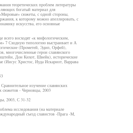
мания теоретических проблем литературы
вляющих богатый материал для
 «Мировые» сюжеты, с одной стороны,
ержания, к которому можно апеллировать, с
инамику искусства, его основные
е всего восходят «к мифологическим,
м» 7 Сходную типологию выстраивает и А
гические (Прометей, Эдип, Орфей),
ов, многочисленные герои славянского
енштейн, Дон Кихот, Швейк), исторические
е (Иисус Христос, Иуда Искариот, Варрава
53
 Сравнительное изучение славянских
х сюжетов - Черновцы, 2003
ы, 2003, С 31-32
облема исследования (на материале
еждународный съезд славистов -Прага -М,