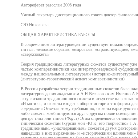
Автореферат разослан 2008 года
Ученый секретарь диссертационного совета доктор филологич
СЮ Николаева
ОБЩАЯ ХАРАКТЕРИСТИКА РАБОТЫ
В современном литературоведении существует немало опреде
тигты», «вековые образы», «мировые», «странствующие», «м
«сверхсюжеты»
Теория традиционных литературных сюжетов существует уже п
частью компаративистики как литературоведческой субдисци
между национальными литературами (историко-литературный а
(литературно-теоретический аспект компаративистики)
В России разработка теории традиционных сюжетов была нач
литературоведения академиком А Н Веселов-ским Именно А 
актуализации традиционного сюжета в искусстве на разных эт
«И мотивы, и сюжеты входят в оборот истории это формы дл
содержания Отвечая этому требованию, сюжеты варьируются 
либо сюжеты комбинируются друг с другом новое освещение п
центре типа или типов (Фауст) Этим определяется отношение
типическим сюжетам (курсив мой -Ю К) его творчество» 1 А 
традиционным, «унаследованным» сюжетам двумя факторами 
нашедших в них выражение» и «историческими влияниями» Пр
рецепция сюжета никогда не бывает случайной Она всегда об