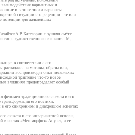
и взаимодействие вариантных и
ванные в разные эпохи варианты
кретной ситуации его рецепции - те или
все потенции для дальнейших
МихайтовА В Катсгорип г.оушкяп см^гс
 и типы художественного сознания -М,
анре, в соответствии с его
 распадаясь на мотивы, образы или,
ариации воспроизводят опыт нескольких
исходной трактовке что-то новое
чным влияниям предопределяет особый
ся феномен традиционного сюжета в его
 трансформация его поэтики,
м в его синхронном и диахрошюм аспектах
ого сюжета и его инвариантной основы,
й в состав «Метаморфоз» Апулея, и ее
ее представлен множеством версий Вслед