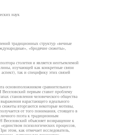
еских наук
лений традиционных структур «вечные
еждународные», «бродячие сюжеты»,
олтора столетия и является неотъемлемой
плины, изучающей как конкретные связи
спект), так и специфику этих связей
ата основоположником сравнительного
Н Веселовский первым ставит проблему
апах становления человеческого общества
я выражения нарастающего идеального
в сюжеты вторгаются некоторые мотивы,
олучается от того понимания, стоящего в
 личного поэта к традиционным
Н Веселовский объясняет возвращение к
«единством психологических процессов,
и этом, как отмечает исследователь,
ъяснима «встречными течениями»,