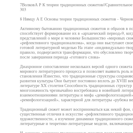
7ВолковА Р К теории традиционных сюжетов//Сравнительное 
303
8 Нямцу А Е Основы теории традиционных сюжетов - Чернов
Активному бытованию традиционных сюжетов и образов в по
способствует формирование их в «архаический период»9, ког
представлений о мире и человеке Большинство «мировых сюже
«рефлективного традиционализма», когда они выступают свое
готовой литературной моделью На этапе «индивидуально-тво
правило, подвергаются трансформации, что обусловлено творч
после завершения периода «готового слова»
Диахронное сопоставление нескольких версий одного сюжета
мирового литературного процесса и позволяет выявить роль 
становления Известно, что традиционные структуры сохраняю
развития культуры Они бытуют постоянно вплоть до XVIII век
литературе XX столетия Способность традиционных структур
многозначность чрезвычайно востребована в новейшей литер
взаимоотношениями литературы и мифа «демифологизацией»
«ремифологизацией», характерной для литературы «рубежа ве
Традиционный сюжет может восприниматься как некий фон, н
существенные отличия в искусстве «рефлективного традицио
художественности, а изучение динамики традиционного сюже
литературные и теоретико-литературные модели, включающие 
И, наконец, изучение традиционных сюжетов позволяет уточ