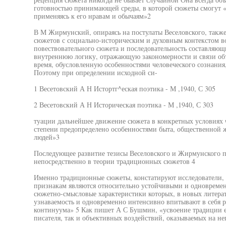
готовностью принимающей среды, в которой сюжеты смогут 
применяясь к его нравам и обычаям»2
В М Жирмунский, опираясь на постулаты Веселовского, такж
сюжетов с социально-историческим и духовным контекстом 
повествовательного сюжета и последовательность составляющ
внутреннюю логику, отражающую закономерности и связи объ
время, обусловленную особенностями человеческого сознания
Поэтому при определении исходной си-
1 Весетовский А Н Истортг^еская поэтика - М ,1940, С 305
2 Весетовский А Н Историческая поэтика - М ,1940, С 303
туации дальнейшее движение сюжета в конкретных условиях ч
степени предопределено особенностями быта, общественной 
людей»3
Последующее развитие тезисы Веселовского и Жирмунского по
непосредственно в теории традиционных сюжетов 4
Именно традиционные сюжеты, констатируют исследователи,
признакам являются относительно устойчивыми и одновреме
сюжетно-смысловые характеристики которых, в новых литера
узнаваемость и одновременно интенсивно впитывают в себя
континуума» 5 Как пишет А С Бушмин, «усвоение традиции е
писателя, так и объективных воздействий, оказываемых на н