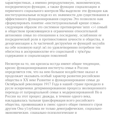
характеристиках, а именно репродуктивную, экономическую,
посредническую функции, а также функции социализации и
первичного социального контроля Мы выделили эти функции как
институциональные исходя из их значимости для существования и
эффективного функционирования социума Это позволило нам
сформулировать понятие «институциональный крише ссмьи»
следующим образом это системное противоречие \нпп <>\ семьей
и обществом проясняющееся в ограничении относительной
автономии семьи по отношению к последнему, ослаблении ее
посреднической роли в противостоянии шчности и общества, и
дезорганизации к /и частичной деструю\ии ее функций uecyufin
на себе основную нагр\ зк\ по удовлетворению потребное тен
оби(естна в аоспрошвосктве его социспьной с тр\кт\ры
содержании и социализации поколений
Несмотря на то, ню кризисы всстда имеют общие тенденции,
кризис функционирования института семьи в России
определяется гем, что на нею большое воздействие оказал и
продолжает оказывать особый характер развития российскою
общества в XX веке Развитие и функционирование семьи до
Октябрьской революции 1917 Года в нашей стране проходило в
русле исюричееки детерминированною процесса эволюционного
перехода от патриархальной семьи к модернизированной Но в
России на этот процесс дважды, в течение одного века,
накладывалась тыльная трансформация всего российского
общества, проявившаяся в сменс одного общее гвенного строя
другим Она у1лубляла не только демографические, социально-
экономические, социально-психологические и