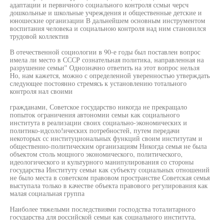
адаптации и первичного социального контроля ссмьи черсч
дошкольные и школьные учреждения и общественные детские и
юношеские организации В дальнейшем основным инструментом
воспитания человека и социальною контроля над ним становился
трудовой коллектив
В отечественной социологии в 90-е годы был поставлен вопрос
имела ли место в СССР сознательная политика, направленная на
разрушение семьи'' Однозначно ответить на этот вопрос нельзя
Но, нам кажется, можно с определенной уверенностью утверждать
следующее постоянно стремясь к установлению тотального
контроля нал своими
гражданами, Советское государство никогда не прекращало
попыток ограничения автономии семьи как социального
института в реализации своих социально-экономических и
политико-идсоло!ических потребностей, путем передачи
некоторых сс институциональных функций своим институтам и
общественно-политическим организациям Никогда семья не была
объектом столь мощного экономического, политического,
идеологического и культурного манипулирования со стороны
государства Институту семьи как субъекту социальных отношений
не было места в советском правовом пространстве Советская семья
выступала только в качестве объекта правового регулирования как
малая социальная группа
Наиболее тяжелыми последствиями господства тоталитарного
государства для российской семьи как социального института,