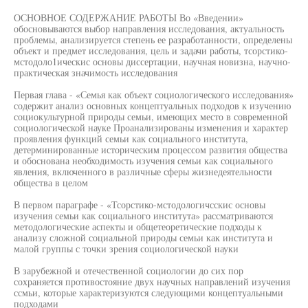
ОСНОВНОЕ СОДЕРЖАНИЕ РАБОТЫ Во «Введении»
обосновываются выбор направления исследования, актуальность
проблемы, анализируется степень ее разработанности, определены
объект и предмет исследования, цель и задачи работы, тсорстико-
мстодоло1ическис основы диссертации, научная новизна, научно-
практическая значимость исследования
Первая глава - «Семья как объект социологического исследования»
содержит анализ основных концептуальных подходов к изучению
социокультурной природы семьи, имеющих место в современной
социологической науке Проанализированы изменения и характер
проявления функций семьи как социального института,
детерминированные историческим процессом развития общества
и обоснована необходимость изучения семьи как социального
явления, включенного в различные сферы жизнедеятельности
общества в целом
В первом параграфе - «Тсорстико-мстодологичсскис основы
изучения семьи как социального института» рассматриваются
методологические аспекты и общетеоретические подходы к
анализу сложной социальной природы семьи как института и
малой группы с точки зрения социологической науки
В зарубежной и отечественной социологии до сих пор
сохраняется противостояние двух научных направлений изучения
ссмьи, которые характеризуются следующими концептуальными
подходами