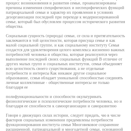
процесс возникновения и развития семьи, проанализированы
причины изменения специфических и неспецифических функций
патриархальной семьи и характер их проявления в условиях
дезорганизации последней при переходе к модернизированной
семье, который был обусловлен процессом исторического развития
общества.
Социальная сущность (природа) семьи, се сила и притягательность
заключаются в той целостности, которая присуща семье и как
малой социальной группе, и как социальному институту Семья
создастся для удовлетворения целого комплекса жизненно важных
потребностей человека и общества, которые реализуются через
выполнение последней своих социальных функций В отличие от
других малых групп и социальных институтов, семья объединяет
всю целостность своего существования, а не отдельные
потребности и интересы Как никакое другое социальное
образование, ссмья обладает уникальной способностью соединять
личные коллективные - общественные интересы не только
благодаря ее
полифункциональности и способности окультуривать
физиологические и психологические потребности человека, но и
благодаря ее способности к самоорганизации и саморазвитию
Говоря о движущих силах истории, следует придать, чю в числе
факторов социальных изменении предемвлены потребности
функционирования института семьи Многовековое сохранение
расширенной, патриархальной и многодетной семьи, основанной