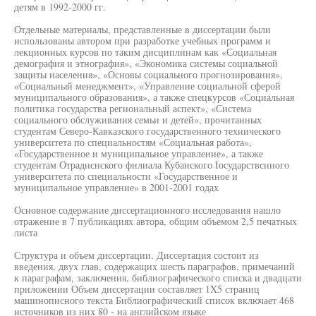
детям в 1992-2000 гг.
Отдельные материалы, представленные в диссертации были
использованы автором при разработке учебных программ и
лекционных курсов по таким дисциплинам как «Социальная
демография и этнография», «Экономика системы социальной
защиты населения», «Основы социального прогнозирования»,
«Социальный менеджмент», «Управление социальной сферой
муниципального образования», а также спецкурсов «Социальная
политика государства региональный аспект», «Система
социального обслуживания семьи и детей», прочитанных
студентам Северо-Кавказского государственного технического
университета по специальностям «Социальная работа»,
«Государственное и муниципальное управление», а также
студентам Отраднснского филиала Кубанского Iосударствснного
университета по специальности «Государственное и
муниципальное управление» в 2001-2001 годах
Основное содержание диссертационного исследования нашло
отражение в 7 публикациях автора, общим объемом 2,5 печатных
листа
Структура и объем диссертации. Диссертация состоит из
введения, двух глав, содержащих шесть параграфов, примечаний
к параграфам, заключения, библиографического списка и двадцати
приложении Объем диссертации составляет 1X5 страниц
машинописного текста Библиографический список включает 468
источников из них 80 - на английском языке