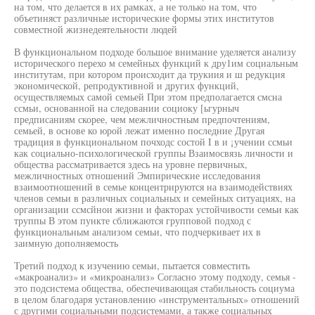
на том, что делается в их рамках, а не только на том, что
объетиняст различные исторические формы этих институтов
совместной жизнедеятельности людей
В функциональном подходе большое внимание уделяется анализу
исторического перехо м семейных функций к дру1им социальным
институтам, при котором происходит да трукиия и ш редукция
экономической, репродуктивной и других функций,
осуществляемых самой семьей При этом предполагается смсна
ссмьи, основанной на следовании социоку [ьгурныч
предписаниям скорее, чем межличностным предпочтениям,
семьей, в основе ко юрой лежат именно последние Другая
традиция в функциональном почходс состой I в и ¡учении ссмьи
как социально-психологической группы Взаимосвязь личности и
общества рассматривается здесь на уровне первичных,
межличностных отношений Эмпирические исследования
взаимоотношений в семье концентрируются на взаимодействиях
членов семьи в различных социальных и семейных ситуациях, на
организации ссмсйнои жизни и факторах устойчивости семьи как
труппы В этом пункте сближаются групповой подход с
функциональным анализом семьи, что подчеркивает их в
заимную дополняемость
Третий подход к изучению семьи, пытается совместить
«макроанализ» и «микроанализ» Согласно этому подходу, семья -
это подсистема общества, обеспечивающая стабильность социума
в целом благодаря установлению «инструментальных» отношений
с другими социальными подсистемами, а также социальных