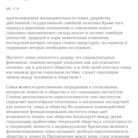
ья;, с я
прогнозирование жизнедеятельности семьи, разработку
действенной государственной семейной политики Кроме того,
переход к рыночным отношениям и становление нового
социально-экономического уклада вносит в систему семейных
ценностей, традиций и норм значительные изменения,
последствия которых сегодня сложно предугадать, но характер и
содержание которых необходимо исследовать
Институт семьи относится к разряду тех социокультурных
феноменов, значение которых уникально как для отдельного
человека, так и для всего общества, и в этой своей ипостаси семья,
как никакая другая социальная система, служит связующим
звеном между человеком и обществом •
Семья является единственным посредником в согласовании
интересов личности и общества и его социальных институтов
Степень респонсивности-нереспонсивности этих институтов
определяет многообразие позитивных и негативных последствий
для личности, семьи и общества Исследование взаимодействия
механизмов функционирования института семьи дает
возможность понять, как общество балансирует между двумя
социальными крайностями тенденцией общества к тоталитарности
и тенденцией личности к индивидуализму Кризисные явления в
функционировании семьи вызывают двойную нерсспонсивность -
общества и личности Противоречие между ними стало основным