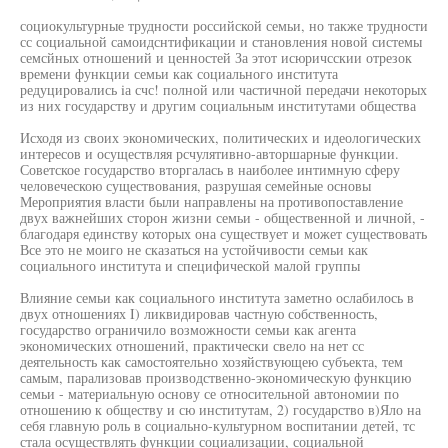
социокультурные трудности российской семьи, но также трудности
сс социальной самоидснтификации и становления новой системы
семсйных отношений и ценностей За этот исюричсскии отрезок
времени функции семьи как социального института
редуцировались iа счс! полной или частичной передачи некоторых
из них государству и другим социальным институтами общества
Исходя из своих экономических, политических и идеологических
интересов и осуществляя рсчулятивно-авторшарные функции.
Советское государство вторгалась в наиболее интимную сферу
человеческою существования, разрушая семейные основы
Мероприятия власти были направлены на противопоставление
двух важнейших сторон жизни семьи - общественной и личной, -
благодаря единству которых она существует и может существовать
Все это не моиго не сказаться на устойчивости семьи как
социального института и специфической малой группы
Влияние семьи как социального института заметно ослабилось в
двух отношениях I) ликвидировав частную собственность,
государство ограничило возможности семьи как агента
экономических отношений, практически свело на нет сс
деятельность как самостоятельно хозяйствующею субъекта, тем
самым, парализовав производственно-экономическую функцию
семьи - материальную основу се относительной автономии по
отношению к обществу и сю институтам, 2) государство в)Яло на
себя главную роль в социально-культурном воспитании детей, тс
стала осуществлять функции социализации, социальной