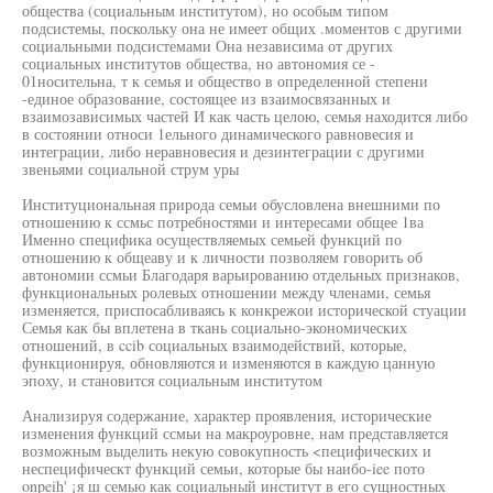
общества (социальным институтом), но особым типом
подсистемы, поскольку она не имеет общих .моментов с другими
социальными подсистемами Она независима от других
социальных институтов общества, но автономия се -
01носительна, т к семья и общество в определенной степени
-единое образование, состоящее из взаимосвязанных и
взаимозависимых частей И как часть целою, семья находится либо
в состоянии относи 1ельного динамического равновесия и
интеграции, либо неравновесия и дезинтеграции с другими
звеньями социальной струм уры
Институциональная природа семьи обусловлена внешними по
отношению к ссмьс потребностями и интересами общее 1ва
Именно специфика осуществляемых семьей функций по
отношению к общеаву и к личности позволяем говорить об
автономии ссмьи Благодаря варьированию отдельных признаков,
функциональных ролевых отношении между членами, семья
изменяется, приспосабливаясь к конкрежои исторической стуации
Семья как бы вплетена в ткань социально-экономических
отношений, в ccib социальных взаимодействий, которые,
функционируя, обновляются и изменяются в каждую цанную
эпоху, и становится социальным институтом
Анализируя содержание, характер проявления, исторические
изменения функций ссмьи на макроуровне, нам представляется
возможным выделить некую совокупность <пецифических и
неспецифическт функций семьи, которые бы наибо-iee пото
onpeih' ¡я ш семью как социальный институт в его сущностных