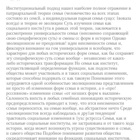
Институциональный подход нашел наиболее полное отражение в
патриархальной теории семьи (человечество на всех этапах
состояло из семсй, а индивидуальная парная семья сущсс 1вовала
всегда) и теории ее эволюции Суть изучения семьи как
социального инсти1ута в рамках этой теории, заключается в
рассмотрении универсальности семьи (неизменно сохраняющей
свою специфическую суть) и смены сс форм в истории Однако
эволюционизм не преодолевав! идеи неизменности семьи и,
фиксируя внимание на гом универсальном и всеобщем, что
характерно для любых исторических форм семьи, как бы сохраняет
эгу специфическую суть ссмьи вообще - независимо от каких-
либо исторических трансформации Но семья как институт,
осуществляющий определенные функции, как подсистема
общества может участвовать и в таких социальных изменениях,
которые способны подорвать сс как таковую Понимание этого
затрудняется одной особенностью эволюционизма представлением
не просто об изменении форм ссмьи в истории, а о «про!
рсссивном» изменении ссмьи «от низших форм к высшим»
Склонность випсть в любых семейных инновациях историческую
прсдопредслснность приводит к тому, что ится неизменности
ссмьи переносится, на семью вообще, на абстрактное нечто Среди
>волюционистов всегда наблюдалась и дру1ая тенденция'
трактовать социальные изменения в 1ухс рстрссса Семья, как и
остальные социальные институты, не застрахована и от такого хода
истории, когда может возникнуть угроза существованию и ссмьи,
и самого общества Подобное понимание развития общества
сосредоточивает внимание на функциях социальных институтов,