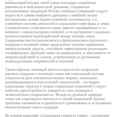
взаимосвязей внутри самой семьи благодаря сохранению
равновесия в межличностной динамике, сохранению
интегративных тенденций Истоки семейных изменений следует
видеть не в замене внешнего давления к семейной жизни
внутренними силами брачно-ссмейной сплоченности, а в
изменении системы ценностей и социальных норм брака и семьи
Следовательно, стабильность семьи зависит одновременно и от
внешних, социокультурных влияний, и от внутренних социально-
психологических взаимодействий между членами семьи
Соединение институционального и функционально-группового
подходов в изучении семьи предполагает наличие адекватных
концептуальных средств, способных зафиксировать реализацию
специфических функций семьи на макроуровне, в зависимости от
микровоздсйствий се членов, устремленных на достижение
индивидуальных потребностей и влечений
Таким образом, имеющий место в социологии плюрализм
научных подходов к изучению семьи как социальной системы
покоится на двух основополагающих теориях, изначально
разрабатывавшихся классической социологией, - на теории
социальных структур и теории социальных изменений Следует
избегать односторонности каждого из этих подходов и
эклектического соединения их. Исходя из дуальной природы
семьи как социального института и малой социальной группы
проблема заключается в адекватности применяемых к ее изучению
концептуальных схем и подходов
Во втором параграфе «Социальная сущность семьи» - рассмотрен