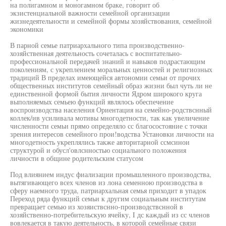
на полигамном и моногамном браке, говорит об
экзистенциальной важности семейной организации
жизнедеятельности и семейной формы хозяйствования, семейной
экономики
В парной семье патриархального типа производственно-
хозяйственная деятельность сочеталась с воспитательно-
профессиональной передачей знаний и навыков подрастающим
поколениям, с укреплением моральных ценностей и религиозных
традиций В пределах имеющейся автономии семьи от прочих
общественных институтов семейный образ жизни был чуть ли не
единственной формой бытия личности Ядром широкого круга
выполняемых семьею функций являлось обеспечение
воспроизводства населения Ориентация на семейно-родствснный
коллек/ив усиливала мотивы многодетности, так как увеличение
численности семьи прямо определяло сс благосостояние с точки
зрения интересов семейного прои!водства Установки личности на
многодетность укреплялись также авторитарной ссмсинои
структурой и обусл'овлснностью социального положения
личности в общине родительским статусом
Под влиянием индус фиализации промышленного производства,
вытягивающего всех членов из лона семенною производства в
сферу наемного труда, патриархальная семья приходит в упадок
Переход ряда функций семьи к другим социальным институтам
превращает семью из хозяиствснно-производствснной в
хозяйственно-потребительскую ячейку, I дс каждый из сс членов
вовлекается в такую деятельность, в которой семейные связи