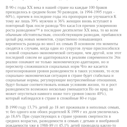
В 90-с годы XX века в нашей стране на каждые 100 браков
приходилось в среднем более 50 разводов, (в 1994-1995 годах -
60%), причем в последние годы эта пропорция не улучшается К
тому же лишь 39% мужчин и 36% женщин вновь вступают в
повторный брак после развода Что касас1ся причин ускоренною
роста разводимое™ в последнее десятилетие XX века, то ко всем
обычным обстоятельствам, способствующим разводам, прибавился
целый ряд новых моментов, существенно повышающих
вероятность развода во мно1 их семьях В основном эти моменты
сводятся к случаям, когда один из супругов лучше приспособился
к новой социально-экономической ситуации, чем другой, или этот
последний совсем не адаптировался к реалиям современности Эти
реалии означают не только экономическую адаптацию, но и
пересмотр сложившихся социальных норм Что же касается
прогнозирования уровня разводимости в таких условиях, то если
социально-экономическая ситуация в стране будет стабильна и
социальные нормы, регулирующие внутрисемейные отношения,
будут больше соответствовать новым условиям жизни, то и рост
разводимости возможно несколько уменьшится Но он вряд ли
может опуститься намного ниже того уровня (около 40%),
который наблюдался в стране в спокойные 80-е годы
В 1990 году 13,7% детей до 18 лет проживали в неполных семьях,
тс без одного или обоих родителей К 1999 г их доля увеличилась
до 18,6% При существующих в стране уровнях смертности в
средних возрастах, разводимости в семьях с детьми и внебрачной
рождаемости уже в 1988-89 гт 45,1% детей проводила какую-то