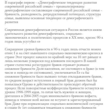
В параграфе первом - «Демографические тенденции развития
современной российской семьи» - проанализированы
демографические составляющие современной российской семьи -
брачность, разводимость, репродуктивный потенциал, структура
семьи, выявлены основные тенденции се демографического
развития
Современная демографическая ситуация в России является иююм
длительного развития демографических, социально-
экономических и политических процессов в XX веке, кризис 90-х
годов лишь усугубил се
Сокращение уровня брачности в 90-х годах лишь отчасти можно
отнес I и на счет нынешнего социально-экономическою кризиса в
стране Этот процесс начался по крайней мерс на 10 лет раньше и
лишь несколько ускорился под влиянием последнего В нашей
стране статистика рсгистрдции браков отражает рсачьнос
снижение брачности Доля населения, не состоящего в браке (в том
числе и никогда не состоявшею), увеличивается Ее га бы
снижение брачносгн было вызвано тотько откладыванием браков,
то средним возраст вступления и первый брак должен был бы
поиысшься Однако в действительности происходит обратный
процесс Нсли повозрастные ко)ффицисшы брачности останутся на
уровне 1998-1999 юдов, то пятая часть мужчин и женщин,
доегшших в 2004-2005 годах минимального брачною вофаста,
никогда в течение всей жизни ие вступит в зарегистрированный
брак Даже при нормализации социально-жономичсской ситуации
в стране бу 1ет сохраняться тенденция к снижению брачности