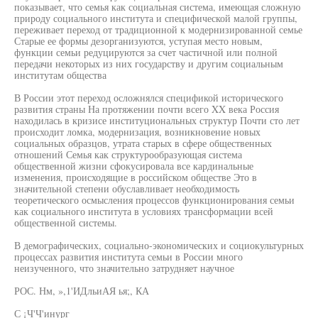
показывает, что семья как социальная система, имеющая сложную
природу социального института и специфической малой группы,
переживает переход от традиционной к модернизированной семье
Старые ее формы дезорганизуются, уступая место новым,
функции семьи редуцируются за счет частичной или полной
передачи некоторых из них государству и другим социальным
институтам общества
В России этот переход осложнялся спецификой исторического
развития страны На протяжении почти всего XX века Россия
находилась в кризисе институциональных структур Почти сто лет
происходит ломка, модернизация, возникновение новых
социальных образцов, утрата старых в сфере общественных
отношений Семья как структурообразующая система
общественной жизни сфокусировала все кардинальные
изменения, происходящие в российском обществе Это в
значительной степени обуславливает необходимость
теоретического осмысления процессов функционирования семьи
как социального института в условиях трансформации всей
общественной системы.
В демографических, социально-экономических и социокультурных
процессах развития института семьи в России много
неизученного, что значительно затрудняет научное
РОС. Нм, »,1'ИДльиАЯ ья;, КА
С ¡Ч'Ч'инург