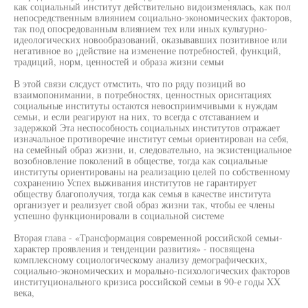
как социальный институт действительно видоизменялась, как пол
непосредственным влиянием социально-экономических факторов,
так под опосредованным влиянием тех или иных культурно-
идеологических новообразований, оказывавших позитивное или
негативное во ¡действие на изменение потребностей, функций,
традиций, норм, ценностей и образа жизни семьи
В этой связи слсдуст отмстить, что по ряду позиций во
взаимопонимании, в потребностях, ценностных ориснтациях
социальные институты остаются невосприимчивыми к нуждам
семьи, и если реагируют на них, то всегда с отставанием и
задержкой Эта неспособность социальных институтов отражает
изначальное противоречие институт семьи ориентирован на себя,
на семейный образ жизни, и, следовательно, на экзистенциальное
возобновление поколений в обществе, тогда как социальные
институты ориентированы на реализацию целей по собственному
сохранению Успех выживания институтов не гарантирует
обществу благополучия, тогда как семья в качестве института
организует и реализует свой образ жизни так, чтобы ее члены
успешно функционировали в социальной системе
Вторая глава - «Трансформация современной российской семьи-
характер проявления и тенденции развития» - посвящена
комплексному социологическому анализу демографических,
социально-экономических и морально-психологических факторов
институционального кризиса российской семьи в 90-е годы XX
века,