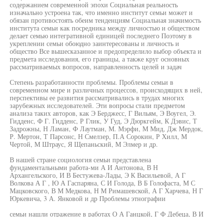
содержанием современной эпохи Социальная реальность
изначально устроена так, что именно институт семьи может и
обязан противостоять обеим тенденциям Социальная значимость
института семьи как посредника между личностью и обществом
делает семью интегративной единицей последнего Поэтому в
укреплении семьи обоюдно заинтересованы и личность и
общество Все вышесказанное и предопределило выбор объекта и
предмета исследования, его границы, а также круг основных
рассматриваемых вопросов, направленность целей и задач
Степень разработанности проблемы. Проблемы семьи в
современном мире и различных процессов, происходящих в ней,
перспективы ее развития рассматривались в трудах многих
зарубежных исследователей. Эти вопросы стали предметом
анализа таких авторов, как Э Берджесс, Г Вильям, Э Воугел, Э.
Гидденс, Ф Г. Гидденс, Р Глик, У Гуд, Э Дюркгейм, К Дэвис, Т
Задрожны, Н Ламан, Ф Лаутман, М. Мэрфи, М Мид, Дж Мердок,
Р. Мертон, Т Парсонс, Н Смелзер, П.А Сорокин, Р Хилл, М
Чертой, М Штраус, Я Щепаньский, М Элмер и др.
В нашей стране социология семьи представлена
фундаментальными работа-ми А И Антонова, В Н
Архангельского, И В Бестужева-Лады, Э К Васильевой, А Г
Волкова А Г , Ю А Гаспаряна, С И Голода, В Б Голофаста, М С
Мацковского, В М Медкова, Н М Римашевской, А Г Харчева, Н Г
Юркевича, 3 А. Янковой и др Проблемы этнографии
семьи нашли отражение в работах О А Ганцкой, Г Ф Дебеца, В И