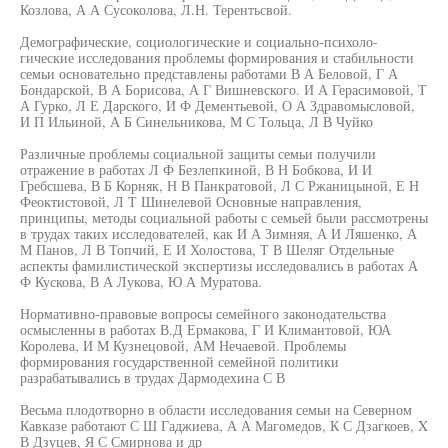
Козлова, А А Сусоколова, Л.Н. Терентьсвой.
Демографические, социологические и социально-психоло-
гические исследования проблемы формирования и стабильности
семьи основательно представлены работами В А Беловой, Г А
Бондарской, В А Борисова, А Г Вишневского. И А Герасимовой, Т
А Гурко, Л Е Дарского, И Ф Дементьевой, О А Здравомысловой,
И П Ильиной, А Б Синельникова, М С Тольца, Л В Чуйко
Различные проблемы социальной защиты семьи получили
отражение в работах Л Ф Безлепкиной, В Н Бобкова, И И
Гребсшева, В Б Корняк, Н В Панкратовой, Л С Ржаницыной, Е Н
Феоктистовой, Л Т Шинелевой Основные направления,
принципы, методы социальной работы с семьей были рассмотрены
в трудах таких исследователей, как И А Зимняя, А И Ляшенко, А
М Панов, Л В Топчий, Е И Холостова, Т В Шеляг Отдельные
аспекты фамилистической экспертизы исследовались в работах А
Ф Кускова, В А Лукова, Ю А Муратова.
Нормативно-правовые вопросы семейного законодательства
осмысленны в работах В.Д Ермакова, Г И Климантовой, ЮА
Королева, И М Кузнецовой, АМ Нечаевой. Проблемы
формирования государственной семейной политики
разрабатывались в трудах Дармодехина С В
Весьма плодотворно в области исследования семьи на Северном
Кавказе работают С Ш Гаджиева, А А Магомедов, К С Дзагкоев, X
В Дзуцев, Я С Смирнова и др