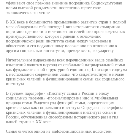
уфачивают свое прежнее значение посредника Социокультурная
норма высокой рождаемости постепенно теряет свое
экономическое значение
В XX веке в большинстве промышленно развитых стран в полной
мере обнаружили себя последе 1 вия исторического отмирания
норм многодетности и исчезновения семейного производства как
преимущественного, которые привели к ослаблению
посреднической роли института семьи между человеком и
обществом и его подчиненному положению по отношению к
другим социальным институтам, прежде всего, государству
Интегральным выражением всех перечисленных выше семейных
изменений является переход от стабильной патриархальной семьи
как фундаментальной структурной единицы ор1анизации социума
к нестабильной современной семье, что свидетельствует о начале
кризисных явлений в функционировании семьи как социального
института
В третьем параграфе - «Институт семьи в России в эпоху
социальных перемен» -проанализирована инс!и1уци0нальная
природа ссмьи Выделен ряд функций ссмьи, опредстяющих
кризис ссмьи как социального института Определена специфика
кризисных явлений в функционировании института ссмьи в
России, обусловленная своеобразием исторического разви гия
нашей страны в XX веке
Семья является оцной из дифференцированных подсистем