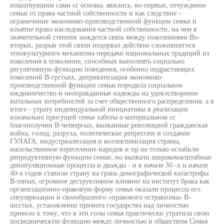
пошатнувшим сами сс основы, явились, во-первых, отчуждение
семьи от права частной собственности и как следствие -
ограничение экономико-производственной функции семьи и
изъятие права наследования частной собственности, на чем в
значительной степени зиждется связь между поколениями Во-
вторых, разрыв этой связи подорвал действие сложившегося
этнокультурного механизма передачи национальных традиций из
поколения в поколение, способных выполнять социально
регулятивную функцию поведения, особенно подрастающих
поколений В-грстьих, деприватизация экономико-
производственной функции семьи породила социальное
иждивенчество и неоправданные надежды на удовлстворение
витальных потребностей за счет общественного распределения, а в
итоге - утрату индивидуальной инициативы в реализации
изначально присущей семье заботы о материальном сс
благополучии В-четвергых, вызванные революцией гражданская
война, голод, разруха, политические репрессии и создание
ГУЛАГА, индустриализация и коллективизация страны,
насильственное переселение народов и пр не только ослабили
репродуктивную функцию семьи, но вызвали широкомасштабные
депопуляционные процессы и дважды - и в начале 30 -х и начале
40-х годов ставили страну на грань демографической катастрофы
В-пятых, огромное деструктивное влияние на институт брака как
организационно-правовую форму семьи оказали процессы его
секуляризации и своеобразного «правового остракизма» В-
шсстых, установление примата государства над личностью
привело к тому, что в эти голы семья практически утратила свою
посредническую функцию между личностью и обществом Семья