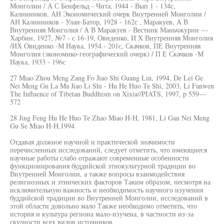
Монголии / А С Бенфельд - Чита, 1944 - Вып 1 - 134с,
Калинников, АН Экономический очерк Внутренней Монголии /
АН Калинников - Улан-Батор, 1928 - 162с , Маракуев, А В
Внутренняя Монголия / А В Маракуев - Вестник Маньчжурии —
Харбин, 1927, №7 - с 16-19, Овиденко, И X Внутренняя Монголия
/ИХ Овиденко -М Наука, 1954 - 201с, Скачков, ПЕ Внутренняя
Монголия (экономико-географический очерк) / П Е Скачков -М
Наука, 1933 - 196с
27 Miao Zhou Meng Zang Fo Jiao Shi Guang Lin, 1994, De Lei Ge
Nei Meng Gu La Ma Jiao Li Shi - Hu He Huo Те Shi, 2003, Li Fanwen
The Influence of Tibetan Buddhism on Xixia//PIATS, 1997, p 559—
572
28 Jing Feng Hu He Huo Те Zhao Miao H-H, 1981, Li Gan Nei Meng
Gu Se Miao H-H,1994
Отдавая должное научной и практической значимости
перечисленных исследований, следует отметить, что имеющиеся
научные работы слабо отражают современные особенности
функционирования буддийской этнокультурной традиции во
Внутренней Монголии, а также вопросы взаимодействия
религиозных и этнических факторов Таким образом, несмотря на
исключительную важность и необходимость научного изучения
буддийской традиции во Внутренней Монголии, исследований в
этой области довольно мало Также необходимо отметить, что
история и культура региона мало-изучена, в частности из-за
скудности всех видов источников