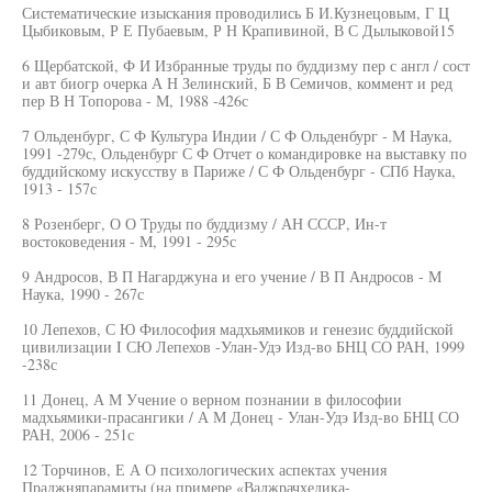
Систематические изыскания проводились Б И.Кузнецовым, Г Ц
Цыбиковым, Р Е Пубаевым, Р Н Крапивиной, В С Дылыковой15
6 Щербатской, Ф И Избранные труды по буддизму пер с англ / сост
и авт биогр очерка А Н Зелинский, Б В Семичов, коммент и ред
пер В Н Топорова - М, 1988 -426с
7 Ольденбург, С Ф Культура Индии / С Ф Ольденбург - М Наука,
1991 -279с, Ольденбург С Ф Отчет о командировке на выставку по
буддийскому искусству в Париже / С Ф Ольденбург - СПб Наука,
1913 - 157с
8 Розенберг, О О Труды по буддизму / АН СССР, Ин-т
востоковедения - М, 1991 - 295с
9 Андросов, В П Нагарджуна и его учение / В П Андросов - М
Наука, 1990 - 267с
10 Лепехов, С Ю Философия мадхьямиков и генезис буддийской
цивилизации I СЮ Лепехов -Улан-Удэ Изд-во БНЦ СО РАН, 1999
-238с
11 Донец, А М Учение о верном познании в философии
мадхьямики-прасангики / А М Донец - Улан-Удэ Изд-во БНЦ СО
РАН, 2006 - 251с
12 Торчинов, Е А О психологических аспектах учения
Праджняпарамиты (на примере «Ваджрачхедика-