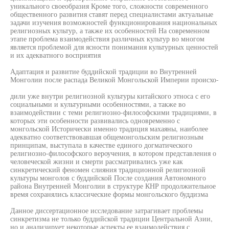
уникального своеобразия Кроме того, сложности современного
общественного развития ставят перед специалистами актуальные
задачи изучения возможностей функционирования национальных
религиозных культур, а также их особенностей На современном
этапе проблема взаимодействия различных культур во многом
является проблемой для ясности понимания культурных ценностей
и их адекватного восприятия
Адаптация и развитие буддийской традиции во Внутренней
Монголии после распада Великой Монгольской Империи происхо-
дили уже внутри религиозной культуры китайского этноса с его
социальными и культурными особенностями, а также во
взаимодействии с теми религиозно-философскими традициями, в
которых эти особенности развивались одновременно с
монгольской Исторически именно традиция махаяны, наиболее
адекватно соответствовавшая общемонгольским религиозным
принципам, выступала в качестве единого догматического
религиозно-философского вероучения, в котором представления о
человеческой жизни и смерти рассматривались уже как
синкретический феномен слияния традиционной религиозной
культуры монголов с буддийской После создания Автономного
района Внутренней Монголии в структуре КНР продолжительное
время сохранялись классические формы монгольского буддизма
Данное диссертационное исследование затрагивает проблемы
синкретизма не только буддийской традиции Центральной Азии,
но и анализирует некоторые аспекты ее взаимодействия с