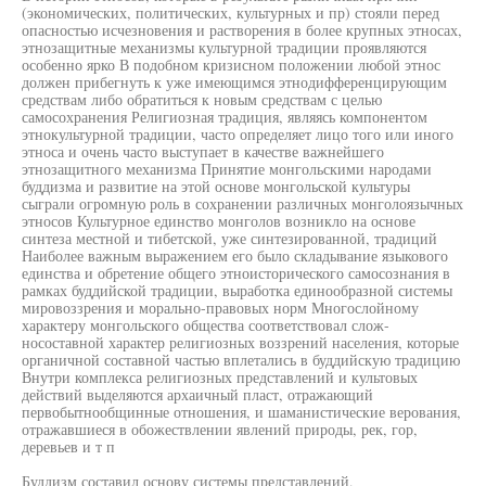
(экономических, политических, культурных и пр) стояли перед
опасностью исчезновения и растворения в более крупных этносах,
этнозащитные механизмы культурной традиции проявляются
особенно ярко В подобном кризисном положении любой этнос
должен прибегнуть к уже имеющимся этнодифференцирующим
средствам либо обратиться к новым средствам с целью
самосохранения Религиозная традиция, являясь компонентом
этнокультурной традиции, часто определяет лицо того или иного
этноса и очень часто выступает в качестве важнейшего
этнозащитного механизма Принятие монгольскими народами
буддизма и развитие на этой основе монгольской культуры
сыграли огромную роль в сохранении различных монголоязычных
этносов Культурное единство монголов возникло на основе
синтеза местной и тибетской, уже синтезированной, традиций
Наиболее важным выражением его было складывание языкового
единства и обретение общего этноисторического самосознания в
рамках буддийской традиции, выработка единообразной системы
мировоззрения и морально-правовых норм Многослойному
характеру монгольского общества соответствовал слож-
носоставной характер религиозных воззрений населения, которые
органичной составной частью вплетались в буддийскую традицию
Внутри комплекса религиозных представлений и культовых
действий выделяются архаичный пласт, отражающий
первобытнообщинные отношения, и шаманистические верования,
отражавшиеся в обожествлении явлений природы, рек, гор,
деревьев и т п
Буддизм составил основу системы представлений,