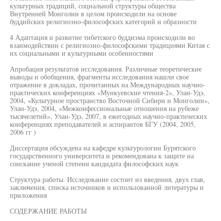
культурных традиций, социальной структуры общества
Внутренней Монголии в целом происходили на основе
буддийских религиозно-философских категорий и образности
4 Адаптация и развитие тибетского буддизма происходили во
взаимодействии с религиозно-философскими традициями Китая с
их социальными и культурными особенностями
Апробация результатов исследования. Различные теоретические
выводы и обобщения, фрагменты исследования нашли свое
отражение в докладах, прочитанных на Международных научно-
практических конференциях «Мункуевские чтения-2», Улан-Удэ,
2004, «Культурное пространство Восточной Сибири и Монголии»,
Улан-Удэ, 2004, «Межконфессиональные отношения на рубеже
тысячелетий», Улан-Удэ, 2007, в ежегодных научно-практических
конференциях преподавателей и аспирантов БГУ (2004, 2005,
2006 гг )
Диссертация обсуждена на кафедре культурологии Бурятского
государственного университета и рекомендована к защите на
соискание ученой степени кандидата философских наук
Структура работы. Исследование состоит из введения, двух глав,
заключения, списка источников и использованной литературы и
приложения
СОДЕРЖАНИЕ РАБОТЫ