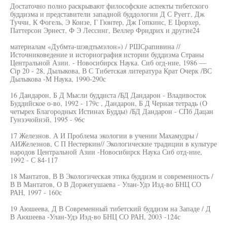
Достаточно полно раскрывают философские аспекты тибетского
буддизма и представители западной буддологии Д С Руегг, Дж
Туччи, К Фогель, Э Конзе, Г Гюнтер, Дж Гопкинс, Е Цюрхер,
Паттерсон Эрнест, Ф Э Лессинг, Веллер Фридрих и другие24
материалам «Дубмта-шэвдтьмэлон») / РШСрапивина //
Источниковедение и историография истории буддизма Страны
Центральной Азии. - Новосибирск Наука. Сиб огд-ние, 1986 —
Cip 20 - 28, Дылыкова, В С Тибетская литература Крат Очерк /ВС
Дылыкова -М Наука, 1990-290с
16 Дандарон, Б Д Мысли буддиста /БД Дандарон - Владивосток
Буддийское о-во, 1992 - 179с , Дандарон, Б Д Черная тетрадь (О
четырех Благородных Истинах Будды) /БД Дандарон - СПб Дацан
Гунзэчойнэй, 1995 - 96с
17 Железнов. А И Проблема экологии в учении Махамудры /
АИЖелезнов, С П Нестеркин// Экологические традиции в культуре
народов Центральной Азии -Новосибирск Наука Сиб отд-ние,
1992 - С 84-117
18 Мантатов, В В Экологическая этика буддизм и современность /
В В Мантатов, О В Доржегушаева - Улан-Удэ Изд-во БНЦ СО
РАН, 1997 - 160с
19 Аюшеева, Д В Современный тибетский буддизм на Западе / Д
В Аюшеева -Улан-Удэ Изд-во БНЦ СО РАН, 2003 -124с