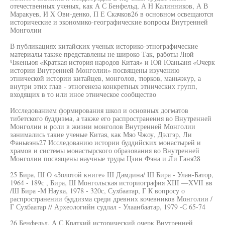
отечественных ученых, как А С Бенфельд, А Н Калинников, А В
Маракуев, И X Ови-денко, П Е Скачков26 в основном освещаются
исторические и экономико-географические вопросы Внутренней
Монголии
В публикациях китайских ученых историко-этнографические
материалы также представлены не широко Так, работы Люй
Чженьюя «Краткая история народов Китая» и Юй Юаньаня «Очерк
истории Внутренней Монголии» посвящены изучению
этнической истории китайцев, монголов, тюрков, маньчжур, а
внутри этих глав - этногенеза конкретных этнических групп,
входящих в то или иное этническое сообщество
Исследованием формирования школ и основных догматов
тибетского буддизма, а также его распространения во Внутренней
Монголии и роли в жизни монголов Внутренней Монголии
занимались такие ученые Китая, как Мяо Чжоу, Дэлгэр, Ли
Фаньвэнь27 Исследованию истории буддийских монастырей и
храмов и системы монастырского образования во Внутренней
Монголии посвящены научные труды Цзин Фэна и Ли Ганя28
25 Бира, Ш О «Золотой книге» Ш Дамдина/ Ш Бира - Улан-Батор,
1964 - 189с , Бира, Ш Монгольская историография XIII —XVII вв
/Ш Бира -М Наука, 1978 - 320с, Сухбаатар, Г К вопросу о
распространении буддизма среди древних кочевников Монголии /
Г Сухбаатар // Археологийн судлал - Улаанбаатар, 1979 -С 65-74
26 Бенфельд, А С Краткий исторический очерк Внутренней