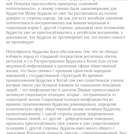
ней Попытки приспособить принципы «сыновней
почтительности» к своему учению были закономерными для
буддистов Иначе буддизм не смог бы рассчитывать на полное
доверие со стороны народа, так как для всех китайцев сыновняя
почтительность воспринималась как важная моральная и
социальная норма С другой стороны, доказывая свои положения,
буддисты уже не приспосабливались к китайским воззрениям, а
доказывали, что буддизм не противоречит им, что ничего нового
не проповедует
Популярность буддизма была обусловлена тем, что он обещал
избавить народ от страданий посредством различных обетов,
ритуалов и т п Распространение буддизма в Китае шло путем
медленной инфильтрации в различные сферы общественной
жизни, что было связано с прочным единством народных
верований с государственной структурой Ко времени
проникновения буддизма в Китай там уже существовали учения,
которые имели уже большое влияние на социальное поведение
людей, - это конфуцианство и даосизм Первые провозглашали
активную социальную позицию, вторые - отстраненность от
социальной жизни Социальная позиция конфуцианства ко
времени проникновения буддизма доминировала, определяя
политическую сферу общественной жизни китайцев Буддизму,
провозглашавшему с одной стороны разрыв традиционных
социальных связей, а с другой - добродетельное поведение,
пришлось приспосабливать свое учение к уже существующим
позициям С другой стороны, буддизм имел много общего с
даосизмом Идеальная личность даоссов - соверщенномудрый, был