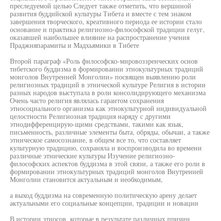
преследуемой целью Следует также отметить, что вершиной
развития буддийской культуры Тибета и вместе с тем знаком
завершения творческого, креативного периода ее истории стало
основание и практика религиозно-философской традиции гелуг,
оказавшей наибольшее влияние на распространение учения
Праджняпарамиты и Мадхьямики в Тибете
Второй параграф «Роль фнлософско-мировоззренческих основ
тибетского буддизма в формировании этнокультурных традиций
монголов Внутренней Монголии» посвящен выявлению роли
религиозных традиций в этнической культуре Религия в истории
разных народов выступала в роли консолидирующего механизма
Очень часто религия являлась гарантом сохранения
этносоциального организма как этнокультурной индивидуальной
целостности Религиозная традиция наряду с другими
этнодифференцирую-щими средствами, такими как язык,
письменность, различные элементы быта, обряды, обычаи, а также
этническое самосознание, в общем все то, что составляет
культурную традицию, сохраняла и воспроизводила во времени
различные этнические культуры Изучение религиозно-
философских аспектов буддизма в этой связи, а также его роли в
формировании этнокультурных традиций монголов Внутренней
Монголии становится актуальным и необходимым,
а выход буддизма на современную политическую арену делает
актуальными его социальные концепции, традиции и новации
В истории этносов, которые в результате различных причин