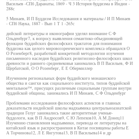
Васильев -СПб Даранаты, 1869 - Ч 3 История буддизма в Индии -
288с
5 Минаев, И П Буддизм Исследования и материалы / И П Минаев
- СПб Наука, 1887 - Вып 1 Т 1 -265с
дийской литературы и иконографии уделял внимание С Ф
Ольденбург7, к вопросу выявления семантико-объединяющей
функции буддийских философских трактатов для понимания
буддизма как целого мировоззренческого комплекса обращался О
О Розенберг8, разработкой конкретной методологии изучения
письменного наследия буддийских религиозно-философских школ
древности и раннего средневековья занимались В П Васильев, Ф И
Щербатской, О О Розенберг, Е Е Обермиллер
Изучением региональных форм буддийского монашеского
общества и сангхи как социального института, типов буддийской
ментальное™, присущих различным социальным группам внутри
буддийской общины, занимались И П Минаев, С Ф Ольденбург
Проблемами исследования философских аспектов и главных
доказательств индийской школы мадхьямика центральноазиатской
традиции Гелуг занимались такие авторитетные ученые-
буддологи, как В П Андросов9, С Ю Лепехов10, А М Донец11
Изучению становления мадхьямики, перевода ее литературы на
китайский язык и распространения в Китае посвящены работы Е
А Торчинова12, Л Е Янгутова13, В П Васильева14 и др