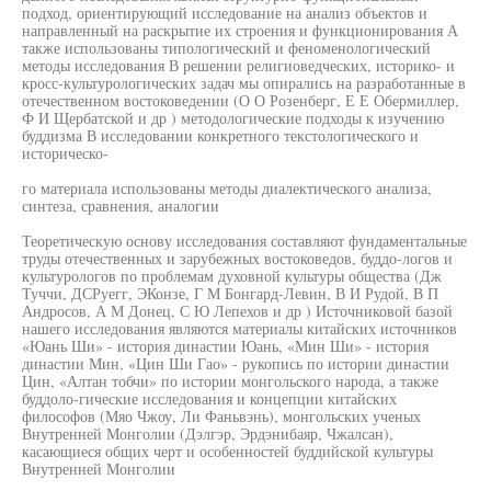
подход, ориентирующий исследование на анализ объектов и
направленный на раскрытие их строения и функционирования А
также использованы типологический и феноменологический
методы исследования В решении религиоведческих, историко- и
кросс-культурологических задач мы опирались на разработанные в
отечественном востоковедении (О О Розенберг, Е Е Обермиллер,
Ф И Щербатской и др ) методологические подходы к изучению
буддизма В исследовании конкретного текстологического и
историческо-
го материала использованы методы диалектического анализа,
синтеза, сравнения, аналогии
Теоретическую основу исследования составляют фундаментальные
труды отечественных и зарубежных востоковедов, буддо-логов и
культурологов по проблемам духовной культуры общества (Дж
Туччи, ДСРуегг, ЭКонзе, Г М Бонгард-Левин, В И Рудой, В П
Андросов, А М Донец, С Ю Лепехов и др ) Источниковой базой
нашего исследования являются материалы китайских источников
«Юань Ши» - история династии Юань, «Мин Ши» - история
династии Мин, «Цин Ши Гао» - рукопись по истории династии
Цин, «Алтан тобчи» по истории монгольского народа, а также
буддоло-гические исследования и концепции китайских
философов (Мяо Чжоу, Ли Фаньвэнь), монгольских ученых
Внутренней Монголии (Дэлгэр, Эрдэнибаяр, Чжалсан),
касающиеся общих черт и особенностей буддийской культуры
Внутренней Монголии