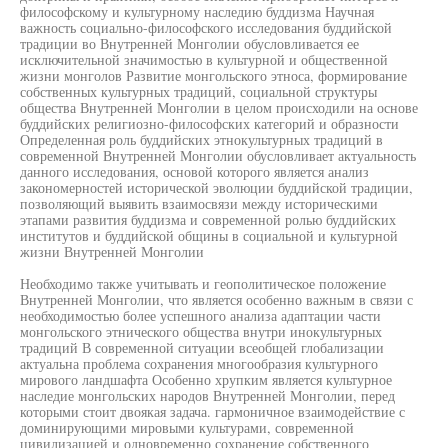
философскому и культурному наследию буддизма Научная
важность социально-философского исследования буддийской
традиции во Внутренней Монголии обусловливается ее
исключительной значимостью в культурной и общественной
жизни монголов Развитие монгольского этноса, формирование
собственных культурных традиций, социальной структуры
общества Внутренней Монголии в целом происходили на основе
буддийских религиозно-философских категорий и образности
Определенная роль буддийских этнокультурных традиций в
современной Внутренней Монголии обусловливает актуальность
данного исследования, основой которого является анализ
закономерностей исторической эволюции буддийской традиции,
позволяющий выявить взаимосвязи между историческими
этапами развития буддизма и современной ролью буддийских
институтов и буддийской общины в социальной и культурной
жизни Внутренней Монголии
Необходимо также учитывать и геополитическое положение
Внутренней Монголии, что является особенно важным в связи с
необходимостью более успешного анализа адаптации части
монгольского этнического общества внутри инокультурных
традиций В современной ситуации всеобщей глобализации
актуальна проблема сохранения многообразия культурного
мирового ландшафта Особенно хрупким является культурное
наследие монгольских народов Внутренней Монголии, перед
которыми стоит двоякая задача. гармоничное взаимодействие с
доминирующими мировыми культурами, современной
цивилизацией и одновременно сохранение собственного