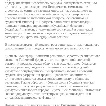
поддерживающих целостность социума, обладающего сложным
этническим происхождением Историческое самосознание
строилось на единстве картины мироздания, основанного на
шаманистской космогонической системе, и формирования
представлений об историческом процессе, основанном на
буддийской философии Процессы этнической консолидации
привели к инкорпорированию небуддийских божеств в
буддийский пантеон, а усложнение социальной и этнической
композиции монгольского общества стало предпосылкой для
растущего синкретизма буддийской религии
В настоящее время наблюдается рост этнического, национального
самосознания Эти процессы очень часто связываются с на-
циональными традиционными религиями, с ростом религиозного
сознания Тибетский буддизм с его синкретичной системой
доктрин и практик создал общую для всех монголов-буддистов
систему религии, соединив традиции этнической родовой
культуры с общебуддийской центральноазиатской Тибетский
буддизм без разрушения традиций родового, общинного и
этнического единства создал конфессиональную общность
верующих Таким образом, тибетская форма буддизма явилась
базовым, структурообразующим компонентом этнической
культуры монгольских народов Внутренней Монголии, выполнила
консолидирующую, этноинтегрирующую, а впоследствии и
этнодифференцирующую функции
Вторая глава «Буддийская традиция во Внутренней Монголии»