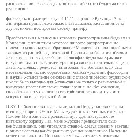
распространившегося среди монголов тибетского буддизма стала
религиозно-
философская традиция гелуг В 1577 г в районе Кукунора Алтан-
хан первым принял желтошалочный ламаизм, заставив многих
других князей последовать своему примеру
Преобразования Алтан-хана ускорили распространение буддизма в
Монголии, с принятием которого широкое распространение
получило монастырское образование Монастыри стали подобными
таковым из ранней средневековой Европы они были колыбелями
литературы и науки, особенно философии буддизма Храмовое
искусство было показателем уровня развития строительного дела,
литья культовых предметов, книгоздания Тибетский язык стал
неотъемлемой частью образования, языком «религии, философии
и науки» Установление отношений с главой тибетской буддийской
школы было выгодно для Алтан-хана не только с религиозной и
культурно-просветительской точки зрения, но, без сомнения,
способствовало укреплению его собственного политического
могущества в Центральной Азии
В XVII в была провозглашена династия Цин, установившая на
всей территории Южной Маньчжурии и захваченных им ханств
Южной Монголии централизованную администрацию по
китайскому образцу Так, маньчжурские предводители были
конфуцианцами, они управляли страной, следуя древним заветам
и внимая советам конфуцианских ученых-чиновников Но тем не
менее при династии Цин многие маньчжурские императоры