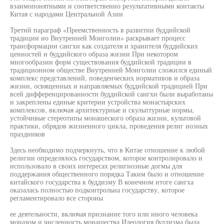
взаимопонятными и соответственно результативными контакты
Китая с народами Центральной Азии
Третий параграф «Преемственность в развитии буддийской
традиции но Внутренней Монголии» раскрывает процесс
трансформации сангхи как создателя и хранителя буддийских
ценностей и буддийского образа жизни При некотором
многообразии форм существования буддийской традиции в
традиционном обществе Внутренней Монголии сложился единый
комплекс представлений, поведенческих нормативов и образа
жизни, освященных и направляемых буддийской традицией При
всей дифференцированности буддийской сангхи были выработаны
и закреплены единые критерии устройства монастырских
комплексов, включая архитектурные и скульптурные нормы,
устойчивые стереотипы монашеского образа жизни, культовой
практики, обрядов жизненного цикла, проведения религ иозных
праздников
Здесь необходимо подчеркнуть, что в Китае отношение к любой
религии определялось государством, которое контролировало и
использовало в своих интересах религиозные догмы для
поддержания общественного порядка Таким было и отношение
китайского государства к буддизму В конечном итоге сангха
оказалась полностью подконтрольна государству, которое
регламентировало все стороны
ее деятельности, включая признание того или иного человека
монахом и численность монашества Идеология буддизма была