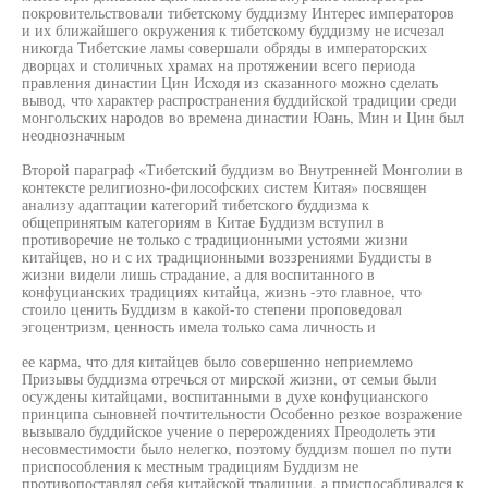
покровительствовали тибетскому буддизму Интерес императоров
и их ближайшего окружения к тибетскому буддизму не исчезал
никогда Тибетские ламы совершали обряды в императорских
дворцах и столичных храмах на протяжении всего периода
правления династии Цин Исходя из сказанного можно сделать
вывод, что характер распространения буддийской традиции среди
монгольских народов во времена династии Юань, Мин и Цин был
неоднозначным
Второй параграф «Тибетский буддизм во Внутренней Монголии в
контексте религиозно-философских систем Китая» посвящен
анализу адаптации категорий тибетского буддизма к
общепринятым категориям в Китае Буддизм вступил в
противоречие не только с традиционными устоями жизни
китайцев, но и с их традиционными воззрениями Буддисты в
жизни видели лишь страдание, а для воспитанного в
конфуцианских традициях китайца, жизнь -это главное, что
стоило ценить Буддизм в какой-то степени проповедовал
эгоцентризм, ценность имела только сама личность и
ее карма, что для китайцев было совершенно неприемлемо
Призывы буддизма отречься от мирской жизни, от семьи были
осуждены китайцами, воспитанными в духе конфуцианского
принципа сыновней почтительности Особенно резкое возражение
вызывало буддийское учение о перерождениях Преодолеть эти
несовместимости было нелегко, поэтому буддизм пошел по пути
приспособления к местным традициям Буддизм не
противопоставлял себя китайской традиции, а приспосабливался к