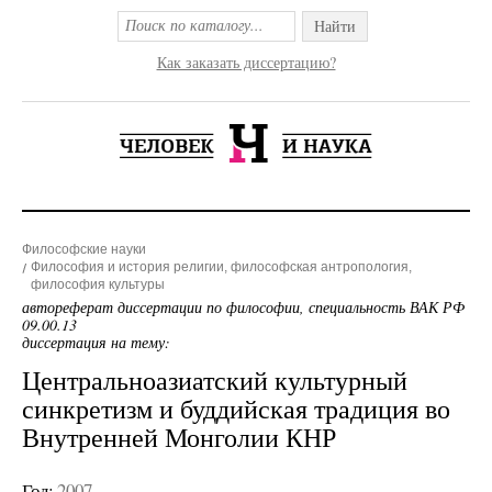
Найти
Как заказать диссертацию?
Философские науки
Философия и история религии, философская антропология,
философия культуры
автореферат диссертации по философии, специальность ВАК РФ
09.00.13
диссертация на тему:
Центральноазиатский культурный
синкретизм и буддийская традиция во
Внутренней Монголии КНР
Год:
2007