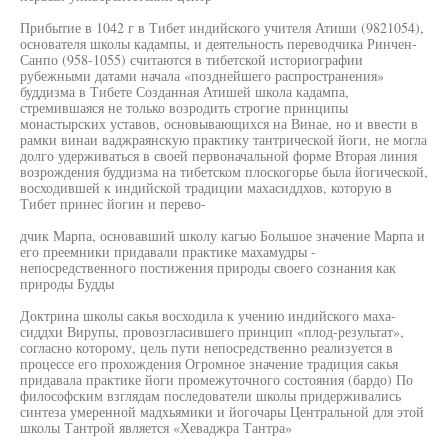
Прибытие в 1042 г в Тибет индийского учителя Атиши (9821054),
основателя школы кадампы, и деятельность переводчика Ринчен-
Санпо (958-1055) считаются в тибетской историографии
рубежными датами начала «позднейшего распространения»
буддизма в Тибете Созданная Атишей школа кадампа,
стремившаяся не только возродить строгие принципы
монастырских уставов, основывающихся на Винае, но и ввести в
рамки винаи ваджраянскую практику тантрической йоги, не могла
долго удерживаться в своей первоначальной форме Вторая линия
возрождения буддизма на тибетском плоскогорье была йогической,
восходившей к индийской традиции махасиддхов, которую в
Тибет принес йогин и перево-
дчик Марпа, основавший школу кагью Большое значение Марпа и
его преемники придавали практике махамудры -
непосредственного постижения природы своего сознания как
природы Будды
Доктрина школы сакья восходила к учению индийского маха-
сиддхи Вирупы, провозгласившего принцип «плод-результат»,
согласно которому, цель пути непосредственно реализуется в
процессе его прохождения Огромное значение традиция сакья
придавала практике йоги промежуточного состояния (бардо) По
философским взглядам последователи школы придерживались
синтеза умеренной мадхьямики и йогочары Центральной для этой
школы Тантрой является «Хеваджра Тантра»