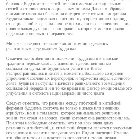
близок к Бодхисат-тве своей независимостью от социальных
связей и отношением к социальным нормам Даосизм обращал
внимание главным образом на внутреннее состояние индивида
Буддизм также нацеливал на ценностную ориентацию индивида
от социальной сферы, на личное психическое совершенствование,
провозглашая духовное равноправие, которое компенсировало
издержки социального неравенства
Мирское совершенствование во многом определялось
религиозным содержанием буддизма
Отмеченные особенности положения буддизма в китайской
традиции перекликаются с известной двойственностью
социальной функции буддийской религии в Китае
Распространившись в Китае в момент наибольшего со времен
упрочнения сословных перегородок и торжества морали личного
долга, буддизм выступил в качестве радикального возмещения
социальной иерархии и в то же время как фактор эмоционального
углубления и онтологизации морали личного долга
Следует отметить, что разница между тибетской и китайской
формами буддизма состояла не только в языке или внешних
атрибутах, но и в том месте, которое занимала эта религия в
жизни тех стран и народов, среди которых она распространилась.
При этом необходимо отметить, что при всех очевидных
различиях и тибетский, и китайский буддизм является продуктами
сохранения и развития полученного из Индии наследия Именно
эти общие истоки на некоторых поворотах истории делали