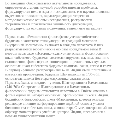
Во введении обосновывается актуальность исследования,
определяется степень научной разработанности проблемы,
формулируются цель и задачи исследования, его научная новизна,
выделяются положения, характеризующие теоретико-
методологические основы исследования, раскрывается
теоретическая и практическая значимость диссертации,
формулируются основные положения, выносимые на защиту
Первая глава «Религиозно-философское учение тибетского
буддизма в контексте этнокультурных традиций монголов
Внутренней Монголии» включает в себя два параграфа В них
разрабатываются теоретические основы исследуемой темы В
первом параграфе «Историко-культурные аспекты формирования
школ тибетского буддизма» систематизируются научные знания о
становлении, философских концепциях и религиозных культах
основных школ тибетского буддизма ньингма, сакья, кагью и гелуг
В период «раннего распространения» из Индии были приглашены
известный проповедник буддизма Шантиракшита (705-765),
основатель школы йогачара-мадхьямика-сватантрика,
Падмасамбхава, а позднее - ученик Шантиракшиты Камалашила
(740-763) Со времени Шантиракшиты и Камалашилы
философский буддизм становится известным в Тибете именно в
форме одной из четырех основных, сформировавшихся в Индии,
буддийских философских школ -Мадхьямики, которая оказала
решающее влияние на формирование идейной основы учения
большинства тибетских школ, а монастырь Самье, построенный по
образцу монастырских учебных центров Индии, превратился в
первый университетский центр