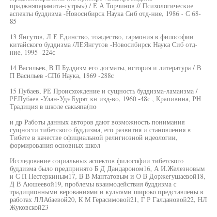
праджняпарамита-сутры») / Е А Торчинов // Психологические
аспекты буддизма -Новосибирск Наука Сиб отд-ние, 1986 - С 68-
85
13 Янгутов, Л Е Единство, тождество, гармония в философии
китайского буддизма /ЛЕЯнгутов -Новосибирск Наука Сиб отд-
ние, 1995 -224с
14 Васильев, В П Буддизм его догматы, история и литература / В
П Васильев -СПб Наука, 1869 -288с
15 Пубаев, РЕ Происхождение и сущность буддизма-ламаизма /
РЕПубаев -Улан-Удэ Бурят кн изд-во, 1960 -48с , Крапивина, РН
Традиция в школе сакьяпа(по
и др Работы данных авторов дают возможность понимания
сущности тибетского буддизма, его развития и становления в
Тибете в качестве официальной религиозной идеологии,
формирования основных школ
Исследование социальных аспектов философии тибетского
буддизма было предпринято Б Д Дандароном16, А И.Железновым
и С П Нестеркиным17, В В Мантатовым и О В Доржегушаевой18,
Д В Аюшеевой19, проблемы взаимодействия буддизма с
традиционными верованиями и культами широко представлены в
работах ЛЛАбаевой20, К М Герасимовой21, Г Р Галдановой22, НЛ
Жуковской23