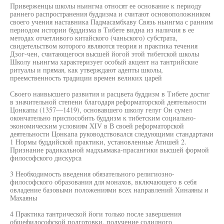
Приверженцы школы ньингма относят ее основание к периоду
раннего распространения буддизма и считают основоположником
своего учения наставника Падмасамбхаву Связь ньингма с ранним
периодом истории буддизма в Тибете видна из наличия в ее
методах отчетливого китайского (чаньского) субстрата,
свидетельством которого являются теория и практика течения
Дзог-чен, считающегося высшей йогой этой тибетской школы
Школу ньингма характеризует особый акцент на тантрийские
ритуалы и прямая, как утверждают адепты школы,
преемственность традиции времен великих царей
Своего наивысшего развития и расцвета буддизм в Тибете достиг
в значительной степени благодаря реформаторской деятельности
Цонкапы (1357—1419), основавшего школу гелуг Он сумел
окончательно приспособить буддизм к тибетским социально-
экономическим условиям XIV в В своей реформаторской
деятельности Цонкапа руководствовался следующими стандартами
1 Нормы буддийской практики, установленные Атишей 2.
Признание радикальной мадхьямака-прасангики высшей формой
философского дискурса
3 Необходимость введения обязательного религиозно-
философского образования для монахов, включающего в себя
овладение базовыми положениями всех направлений Хинаяны и
Махаяны
4 Практика тантрической йоги только после завершения
общефилософской подготовки, получение солидного