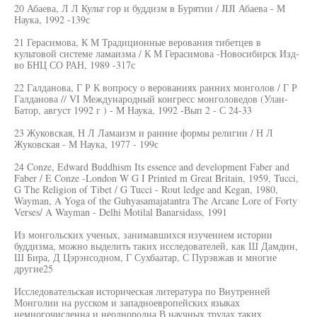
20 Абаева, Л Л Культ гор и буддизм в Бурятии / JIJI Абаева - М
Наука, 1992 -139с
21 Герасимова, К М Традиционные верования тибетцев в
культовой системе ламаизма / К М Герасимова -Новосибирск Изд-
во БНЦ СО РАН, 1989 -317с
22 Галданова, Г Р К вопросу о верованиях ранних монголов / Г Р
Галданова // VI Международный конгресс монголоведов (Улан-
Батор, август 1992 г ) - М Наука, 1992 -Вып 2 - С 24-33
23 Жуковская, Н Л Ламаизм и ранние формы религии / Н Л
Жуковская - М Наука, 1977 - 199с
24 Conze, Edward Buddhism Its essence and development Faber and
Faber / E Conze -London W G I Printed m Great Britain, 1959, Tucci,
G The Religion of Tibet / G Tucci - Rout ledge and Kegan, 1980,
Wayman, A Yoga of the Guhyasamajatantra The Arcane Lore of Forty
Verses/ A Wayman - Delhi Motilal Banarsidass, 1991
Из монгольских ученых, занимавшихся изучением истории
буддизма, можно выделить таких исследователей, как Ш Дамдин,
Ш Бира, Д Цэрэнсодном, Г Сухбаатар, С Пурэвжав и многие
другие25
Исследовательская историческая литература по Внутренней
Монголии на русском и западноевропейских языках
немногочисленна и неоднородна В научных трудах таких