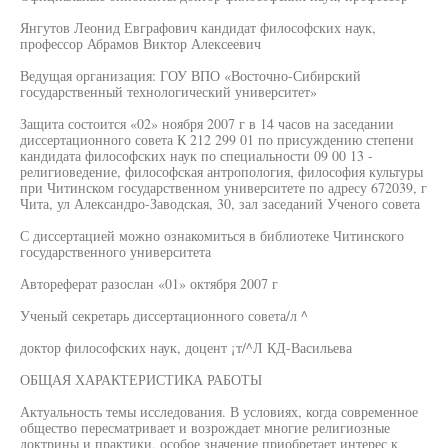
Янгутов Леонид Евграфович кандидат философских наук,
профессор Абрамов Виктор Алексеевич
Ведущая организация: ГОУ ВПО «Восточно-Сибирский
государственный технологический университет»
Защита состоится «02» ноября 2007 г в 14 часов на заседании
диссертационного совета К 212 299 01 по присуждению степени
кандидата философских наук по специальности 09 00 13 -
религиоведение, философская антропология, философия культуры
при Читинском государственном университете по адресу 672039, г
Чита, ул Александро-Заводская, 30, зал заседаний Ученого совета
С диссертацией можно ознакомиться в библиотеке Читинского
государственного университета
Автореферат разослан «01» октября 2007 г
Ученый секретарь диссертационного совета/л ^
доктор философских наук, доцент ¡т/^Л КД-Васильева
ОБЩАЯ ХАРАКТЕРИСТИКА РАБОТЫ
Актуальность темы исследования. В условиях, когда современное
общество пересматривает и возрождает многие религиозные
доктрины и практики, особое значение приобретает интерес к