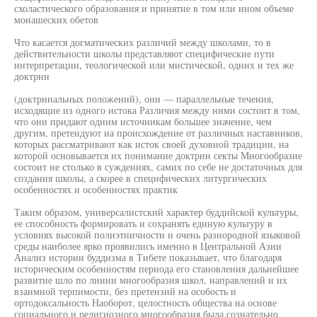
схоластического образования и принятие в том или ином объеме
монашеских обетов
Что касается догматических различий между школами, то в
действительности школы представляют специфические пути
интерпретации, теологической или мистической, одних и тех же
доктрин
(доктринальных положений), они — параллельные течения,
исходящие из одного истока Различия между ними состоит в том,
что они придают одним источникам большее значение, чем
другим, претендуют на происхождение от различных наставников,
которых рассматривают как исток своей духовной традиции, на
которой основывается их понимание доктрин секты Многообразие
состоит не столько в суждениях, самих по себе не достаточных для
создания школы, а скорее в специфических литургических
особенностях и особенностях практик
Таким образом, универсалистский характер буддийской культуры,
ее способность формировать и сохранять единую культуру в
условиях высокой полиэтничности и очень разнородной языковой
среды наиболее ярко проявились именно в Центральной Азии
Анализ истории буддизма в Тибете показывает, что благодаря
историческим особенностям периода его становления дальнейшее
развитие шло по линии многообразия школ, направлений и их
взаимной терпимости, без претензий на особость и
ортодоксальность Наоборот, целостность общества на основе
социального и религиозного многообразия была сознательно