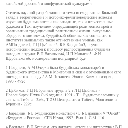
китайской даосской и конфуцианской культурами
Степень научной разработанности темы исследования. Большой
вклад в теоретические и историко-религиоведческие аспекты
изучения буддизма внесли как западные, так и отечественные
буддологи Так, изучением определяющей роли монастырей в
организации традиционной религиозной жизни, ритуально-
обрядового комплекса, буддийской общины как социального
института занимались такие отечественные ученые, как
АМПозднеев1, Г Ц Цыбиков2, Б Б Барадийн3, научно-
исторический подход к процессу распространения буддизма
находим в трудах В.П Васильева4, И П Минаева5, Ф И
Щербатского6, исследованию популярной буд-
1 Позднеев, A M Очерки быта буддийских монастырей и
буддийского духовенства в Монголии в связи с отношениями сего
последнего к народу / A M Позднеев -Элиста Калм кн изд-во,
1993 - 492с
2 Цыбиков, Г Ц Избранные труды в 2 т /ГЦ Цыбиков -
Новосибирск Наука Сиб отд-ние, 1991 - Т 1 Буддист-паломник у
святынь Тибета - 256с, Т 2 О Центральном Тибете, Монголии и
Бурятии - 229с
3 Барадийн, Б Б Буддийские монастыри / Б Б Барадийн // "Orient"
«Буддизм и Россия» - СПб Наука, 1992- Вып 1 -С 61-116
4 Васильев, В П Буддизм, его догматы, история и литература / В П