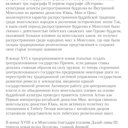
включает три параграфа В первом параграфе «Историко-
культурные аспекты распространения буддизма во Внутренней
Монголии во времена династии Юань, Мин и Ции»
анализируется характер распространения буддийской традиции
среди монгольских народов в различные исторические эпохи Так,
в юань-ский период распространение буддизма в Монголии было
связано с деятельностью тибетских сакьяских лам Однако буддизм,
оказавший большое влияние на монгольских ханов, не получил
распространения среди народных масс в Монголии, где еще были
сильны традиционные религиозные представления и сохранял
свои старые позиции шаманизм
В конце XVI в предпринимаются новые попытки создать
централизованное государство Причем, если раньше ставка
делалась главным образом на силу оружия, то теперь сторонники
централизованного государства предприняли некоторые шаги по
переустройству традиционной системой управления государством,
развитию ремесла и земледелия, введению единой
государственной религии Активную работу для централизации
власти и по объединению всех монгольских племен на основе
буддийской культуры проводил правитель тумэтов Алтан-хан
Первые императоры китайской династии Мин, которая сменила
монгольскую династию Юань, вели активную политику по
отношению к Тибету Тесные контакты с китайским двором
установили представители всех тибетских религиозных школ
В конце XVIII в в Монголию благодаря усилиям Далай-ламы III
пришла новая волна буддизма, главной формой