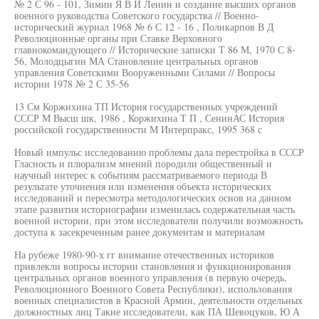
№ 2 С 96 - 101, Зимин Я В И Ленин и создание высших органов
военного руководства Советского государства // Военно-
исторический журнал 1968 № 6 С 12 - 16 , Поликарпов В Д
Революционные органы при Ставке Верховного
главнокомандующего // Исторические записки Т 86 М, 1970 С 8-
56, Молодцыгин МА Становление центральных органов
управления Советскими Вооруженными Силами // Вопросы
истории 1978 № 2 С 35-56
13 См Коржихина ТП История государственных учреждений
СССР М Высш шк, 1986 , Коржихина Т П , СенинАС История
российской государственности М Интерпракс, 1995 368 с
Новый импульс исследованию проблемы дала перестройка в СССР
Гласность и плюрализм мнений породили общественный и
научный интерес к событиям рассматриваемого периода В
результате уточнения или изменения объекта исторических
исследований и пересмотра методологических основ на данном
этапе развития историографии изменилась содержательная часть
военной истории, при этом исследователи получили возможность
доступа к засекреченным ранее документам и материалам
На рубеже 1980-90-х гг внимание отечественных историков
привлекли вопросы истории становления и функционирования
центральных органов военного управления (в первую очередь,
Революционного Военного Совета Республики), использования
военных специалистов в Красной Армии, деятельности отдельных
должностных лиц Такие исследователи, как ПА Шевоцуков, Ю А