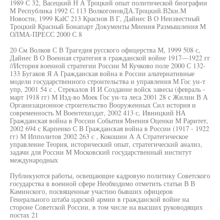
1989 С 32, Васецкий Н А Троцкий опыт политической биографии
М Республика 1992 С 113 ВолкогоновДА.Троцкий.В2кн.М
Новости, 1999 KalC 213 Краснов В Г, Дайнес В О Неизвестный
Троцкий Красный Бонапарт Документы Мнения Размышления М
ОЛМА-ПРЕСС 2000 С 8
20 См Волков С В Трагедия русского офицерства М, 1999 508 с,
Дайнес В О Военная стратегия в гражданской войне 1917—1922 гг
//История военной стратегии России М Кучково поле 2000 С 132-
133 Бугаков Я А Гражданская война в России альтернативные
модели государственного строительства и управления М Гос ун-т
упр, 2001 54 с , Стрекалов И И Создание войск завесы (февраль -
март 1918 гг) М Изд-во Моек Гос ун-та леса 2001 28 с Жилин В А
Организационное строительство Вооруженных Сил история и
современность М Воентехиздат, 2002 413 с, Ивницкий НА
Гражданская война в России События Мнения Оценки М Раритет,
2002 694 с Карпенко С В Гражданская война в России (1917 - 1922
гг) М Ипполитов 2002 263 с , Кокошин А А Стратегическое
управление Теория, исторический опыт, стратегический анализ,
задачи для России М Московский государственный институт
международных
Публикуются работы, освещающие кадровую политику Советского
государства в военной сфере Необходимо отметить статьи В В
Каминского, посвященные участию бывших офицеров
Генерального штаба царской армии в гражданской войне на
стороне Советской России, в том числе на высших руководящих
постах 21