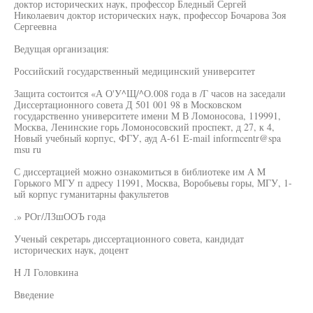
доктор исторических наук, профессор Бледный Сергей
Николаевич доктор исторических наук, профессор Бочарова Зоя
Сергеевна
Ведущая организация:
Российский государственный медицинский университет
Защита состоится «А О'У^Щ/^О.008 года в /Г часов на заседали
Диссертационного совета Д 501 001 98 в Московском
государственно университете имени M В Ломоносова, 119991,
Москва, Ленинские горь Ломоносовский проспект, д 27, к 4,
Новый учебный корпус, ФГУ, ауд А-61 E-mail informcentr@spa
msu ru
С диссертацией можно ознакомиться в библиотеке им A M
Горького МГУ п адресу 11991, Москва, Воробьевы горы, МГУ, 1-
ый корпус гуманитарны факультетов
.» РОг/ЛЗшООЪ года
Ученый секретарь диссертационного совета, кандидат
исторических наук, доцент
H Л Головкина
Введение