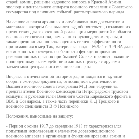
старой армии, решение кадрового вопроса в Красной Армии,
эволюция центрального аппарата военного управления Советского
государства под влиянием событий рассматриваемого периода
На основе анализа архивных и опубликованных документов и
материалов автором был выявлен ряд обстоятельств, создававших
препятствия для эффективной реализации мероприятий в области
военного строительства, намеченных руководством страны, а
также предпринята попытка оценить степень эффективности
принимавшихся мер Так, материалы фондов №№ 1 и 3 РГВА дали
возможность проследить особенности функционирования
революционных органов при бывшей Ставке, препятствовавшие
полноценному взаимодействию данных структур с другими
элементами центрального военного аппарата
Впервые в отечественной историографии вводятся в научный
оборот некоторые документы, относящиеся к деятельности
Высшего военного совета телеграммы М Д Бонч-Бруевича,
представителей Военного комиссариата Петроградской трудовой
коммуны и руководителей Военного Совета Карельского фронта в
ВВС и Совнарком, а также часть переписки Л Д Троцкого и
военного специалиста В Ф Новицкого
Положения, выносимые на защиту:
- Период с конца 1917 до середины 1918 гг характеризовался
попытками использования элементов дореволюционного
военного аппарата в организации функционирования армии и