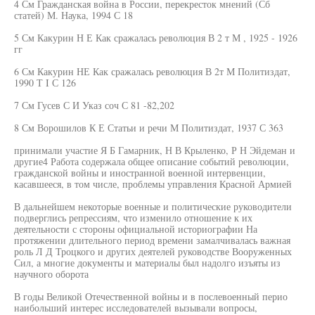
4 См Гражданская война в России, перекресток мнений (Сб
статей) М. Наука, 1994 С 18
5 См Какурин Н Е Как сражалась революция В 2 т М , 1925 - 1926
гг
6 См Какурин НЕ Как сражалась революция В 2т М Политиздат,
1990 Т I С 126
7 См Гусев С И Указ соч С 81 -82,202
8 См Ворошилов К Е Статьи и речи М Политиздат, 1937 С 363
принимали участие Я Б Гамарник, Н В Крыленко, Р Н Эйдеман и
другие4 Работа содержала общее описание событий революции,
гражданской войны и иностранной военной интервенции,
касавшееся, в том числе, проблемы управления Красной Армией
В дальнейшем некоторые военные и политические руководители
подверглись репрессиям, что изменило отношение к их
деятельности с стороны официальной историографии На
протяжении длительного период времени замалчивалась важная
роль Л Д Троцкого и других деятелей руководстве Вооруженных
Сил, а многие документы и материалы был надолго изъяты из
научного оборота
В годы Великой Отечественной войны и в послевоенный перио
наибольший интерес исследователей вызывали вопросы,