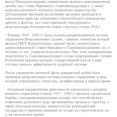
флота Принципиальными новшествами являлись революционные
органы при Ставке Верховного главнокомандующего, а также
передача верховного военного управления правительству
Дублирование функций различными органами приводило к
нарушению единства оперативно-стратегического руководства
армией и флотом, что стало причиной упразднения и
реорганизации большинства новых структур к осени 1918 г
- В конце 1918 - 1920 гг была создана централизованная система
управления Вооруженными Силами, главным элементом которой
являлся РВСР Концептуально данный орган соответствовал
дореволюционной Ставке Верховного Главнокомандования, но, в
отличие от нее, управлялся коллегиально При этом одновременная
подотчетность Главнокомандующего всеми вооруженными силами
Республики высшим органам государственной власти в ряде
случаев снижала эффективность подобной системы
После завершения активной фазы гражданской войны была
проведена реорганизация системы военного управления, в ходе
которой упразднялись структуры, неэффективные в мирное время
- Основным направлением деятельности центрального аппарата
военного управления в конце 1917 - 1920 гг являлась организация
борьбы с контрреволюционными силами, что способствовало
появлению различного рода чрезвычайных органов и структур, а
также непосредственному вмешательству руководителей
государства в принятие решений не только на стратегическом, но
и на тактическом уровне