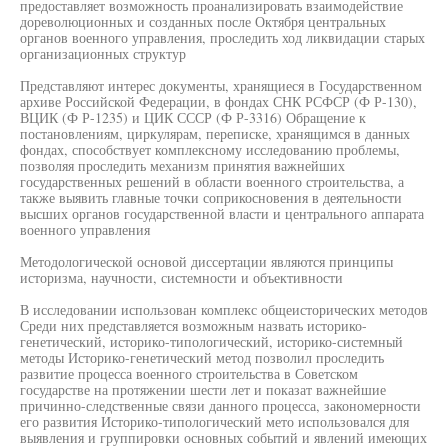
предоставляет возможность проанализировать взаимодействие
дореволюционных и созданных после Октября центральных
органов военного управления, проследить ход ликвидации старых
организационных структур
Представляют интерес документы, хранящиеся в Государственном
архиве Российской Федерации, в фондах СНК РСФСР (Ф Р-130),
ВЦИК (Ф Р-1235) и ЦИК СССР (Ф Р-3316) Обращение к
постановлениям, циркулярам, переписке, хранящимся в данных
фондах, способствует комплексному исследованию проблемы,
позволяя проследить механизм принятия важнейших
государственных решений в области военного строительства, а
также выявить главные точки соприкосновения в деятельности
высших органов государственной власти и центрального аппарата
военного управления
Методологической основой диссертации являются принципы
историзма, научности, системности и объективности
В исследовании использован комплекс общеисторических методов
Среди них представляется возможным назвать историко-
генетический, историко-типологический, историко-системный
методы Историко-генетический метод позволил проследить
развитие процесса военного строительства в Советском
государстве на протяжении шести лет и показат важнейшие
причинно-следственные связи данного процесса, закономерности
его развития Историко-типологический мето использовался для
выявления и группировки основных событий и явлений имеющих