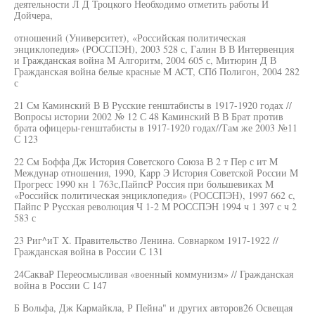
деятельности Л Д Троцкого Необходимо отметить работы И
Дойчера,
отношений (Университет), «Российская политическая
энциклопедия» (РОССПЭН), 2003 528 с, Галин В В Интервенция
и Гражданская война M Алгоритм, 2004 605 с, Митюрин Д В
Гражданская война белые красные M ACT, СПб Полигон, 2004 282
с
21 См Каминский В В Русские генштабисты в 1917-1920 годах //
Вопросы истории 2002 № 12 С 48 Каминский В В Брат против
брата офицеры-генштабисты в 1917-1920 годах//Там же 2003 №11
С 123
22 См Боффа Дж История Советского Союза В 2 т Пер с ит M
Междунар отношения, 1990, Kapp Э История Советской России M
Прогресс 1990 кн 1 763с,ПайпсР Россия при большевиках M
«Российск политическая энциклопедия» (РОССПЭН), 1997 662 с,
Пайпс Р Русская революция Ч 1-2 M РОССПЭН 1994 ч 1 397 с ч 2
583 с
23 Риг^иТ X. Правительство Ленина. Совнарком 1917-1922 //
Гражданская война в России С 131
24СакваР Переосмысливая «военный коммунизм» // Гражданская
война в России С 147
Б Вольфа, Дж Кармайкла, Р Пейна" и других авторов26 Освещая