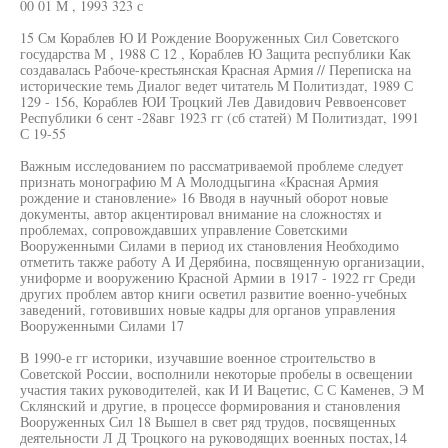
00 01 М , 1993 323 с
15 См Кораблев Ю И Рождение Вооруженных Сил Советского
государства М , 1988 С 12 , Кораблев Ю Защита республики Как
создавалась Рабоче-крестьянская Красная Армия // Переписка на
исторические темь Диалог ведет читатель М Политиздат, 1989 С
129 - 156, Кораблев ЮИ Троцкий Лев Давидович Реввоенсовет
Республики 6 сент -28авг 1923 гг (сб статей) М Политиздат, 1991
С 19-55
Важным исследованием по рассматриваемой проблеме следует
признать монографию М А Молодцыгина «Красная Армия
рождение и становление» 16 Вводя в научный оборот новые
документы, автор акцентировал внимание на сложностях и
проблемах, сопровождавших управление Советскими
Вооруженными Силами в период их становления Необходимо
отметить также работу А И Дерябина, посвященную организации,
униформе и вооружению Красной Армии в 1917 - 1922 гг Среди
других проблем автор книги осветил развитие военно-учебных
заведений, готовивших новые кадры для органов управления
Вооруженными Силами 17
В 1990-е гг историки, изучавшие военное строительство в
Советской России, восполнили некоторые пробелы в освещении
участия таких руководителей, как И И Вацетис, С С Каменев, Э М
Склянский и другие, в процессе формирования и становления
Вооруженных Сил 18 Вышел в свет ряд трудов, посвященных
деятельности Л Д Троцкого на руководящих военных постах,14