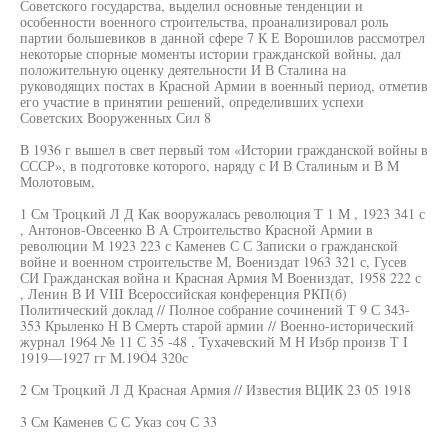
Советского государства, выделил основные тенденции и
особенности военного строительства, проанализировал роль
партии большевиков в данной сфере 7 К Е Ворошилов рассмотрел
некоторые спорные моменты истории гражданской войны, дал
положительную оценку деятельности И В Сталина на
руководящих постах в Красной Армии в военный период, отметив
его участие в принятии решений, определивших успехи
Советских Вооруженных Сил 8
В 1936 г вышел в свет первый том «Истории гражданской войны в
СССР», в подготовке которого, наряду с И В Сталиным и В М
Молотовым,
1 См Троцкий Л Д Как вооружалась революция Т 1 М , 1923 341 с
, Антонов-Овсеенко В А Строительство Красной Армии в
революции М 1923 223 с Каменев С С Записки о гражданской
войне и военном строительстве М, Воениздат 1963 321 с, Гусев
СИ Гражданская война и Красная Армия М Воениздат, 1958 222 с
, Ленин В И VIII Всероссийская конференция РКП(б)
Политический доклад // Полное собрание сочинений Т 9 С 343-
353 Крыленко Н В Смерть старой армии // Военно-исторический
журнал 1964 № 11 С 35 -48 , Тухачевский М Н Избр произв Т I
1919—1927 гг M.19Ó4 320с
2 См Троцкий Л Д Красная Армия // Известия ВЦИК 23 05 1918
3 См Каменев С С Указ соч С 33