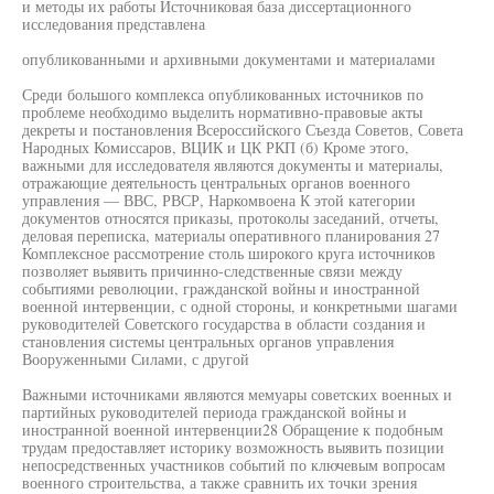
и методы их работы Источниковая база диссертационного
исследования представлена
опубликованными и архивными документами и материалами
Среди большого комплекса опубликованных источников по
проблеме необходимо выделить нормативно-правовые акты
декреты и постановления Всероссийского Съезда Советов, Совета
Народных Комиссаров, ВЦИК и ЦК РКП (б) Кроме этого,
важными для исследователя являются документы и материалы,
отражающие деятельность центральных органов военного
управления — ВВС, РВСР, Наркомвоена К этой категории
документов относятся приказы, протоколы заседаний, отчеты,
деловая переписка, материалы оперативного планирования 27
Комплексное рассмотрение столь широкого круга источников
позволяет выявить причинно-следственные связи между
событиями революции, гражданской войны и иностранной
военной интервенции, с одной стороны, и конкретными шагами
руководителей Советского государства в области создания и
становления системы центральных органов управления
Вооруженными Силами, с другой
Важными источниками являются мемуары советских военных и
партийных руководителей периода гражданской войны и
иностранной военной интервенции28 Обращение к подобным
трудам предоставляет историку возможность выявить позиции
непосредственных участников событий по ключевым вопросам
военного строительства, а также сравнить их точки зрения