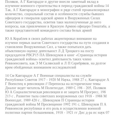
Поляков, А Г Кавтарадзе и другие внесли заметный вклад в
изучение военного строительства в период гражданской войны 14
Так, А Г Кавтарадзе в монографии и ряде статей проанализировал
количество, социальный состав и особенности службы бывших
офицеров и генералов царской армии в Вооруженных Силах
Советского государства, осветив таки малоизученные до него
вопросы, как привлечение в Красную Армию офицеро Генштаба, а
также представителей командного состава белых армий
Ю А Кораблев в своих работах акцентировал внимание на
изучени первых шагов Советского государства на пути создания и
становлени Вооруженных Сил, а также попытался дать
объективную оценку деятельност Л Д Троцкого на посту
председателя РВСР15 ПА Шевоцуков в книг «Страницы истории
гражданской войны» осветил деятельность таких члено
Реввоенсовета, как Э М Склянский и Л П Серебряков, на долгое
врем обойденных вниманием исследователей
14 См Кавтарадзе А Г Военные специалисты на службе
Республики Советов 1917 - 1920 М Наука, 1988 27 с, Кавтарадзе А
Г Военспец в революции // Переписка на исторические темы
Диалог ведет читатель М Политиздат, 1989 С 198 - 205, Поляков
Ю А Социалистическая революция и ее защита М Прогресс, 198
213 с , Развитие тыла советских вооруженных сил 1918 - 1988 М
Воениздат, 1989 420 с , Шевоцуков П Страницы истории
гражданской войны М Просвещение 1992 191 с, Шевоцуков П А
Реввоенсов республики и его роль в осуществлении военной
полигики партии большевиков, 1918 - 1921 гг Дис д-ра ис наук 07