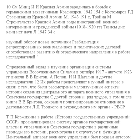
10 См Минц И И Красная Армия зародилась в борьбе с
германскими захватчиками Красноярск, 1942 154 с Костомаров ГД
Организация Красной Армии М, 1943 191 с, Тройна М
Строительство Красной Армии годы иностранной военной
интервенции и гражданской войны (1918-1920 гг) Тезисы дис
канд ист наук Л 1947 34 с
научный оборот новые источники Реабилитация
репрессированных военачальников и политических деятелей
способствовала развитию биографического направления в работе
исследователей "
Определенный вклад в изучение организации системы
управления Вооруженными Силами в октябре 1917 - августе 1923
гг внесли В В Бритов, А Попов, Н И Шатагнн и другие
исследователи 12 Их работы представляют научный интерес в
связи с тем, что были рассмотрены малоизученные аспекты
истории создания центрального аппарата военного управления в
Советском государстве С другой стороны, ряд трудов, в том числе
книга В В Бритова, сохранил политизированное отношение к
деятельности Л Д Троцкого и руководимого им органа - РВСР
Т П Коржихина в работе «История государственных учреждений
СССР» проанализировала систему органов государственной
власти и управления в Советском государстве в различные
периоды его истории, рассмотрела их структуру и функции
Центральный аппарат военного управления был показан автором