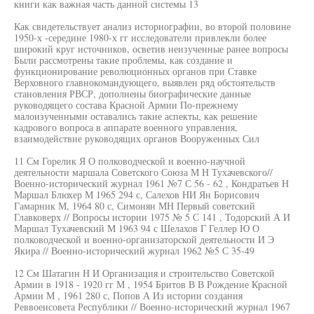
книги как важная часть данной системы 13
Как свидетельствует анализ историографии, во второй половине
1950-х -середине 1980-х гг исследователи привлекли более
широкий круг источников, осветив неизученные ранее вопросы
Были рассмотрены такие проблемы, как создание и
функционирование революционных органов при Ставке
Верховного главнокомандующего, выявлен ряд обстоятельств
становления РВСР, дополнены биографические данные
руководящего состава Красной Армии По-прежнему
малоизученными оставались такие аспекты, как решение
кадрового вопроса в аппарате военного управления,
взаимодействие руководящих органов Вооруженных Сил
11 См Горелик Я О полководческой и военно-научной
деятельности маршала Советского Союза М Н Тухачевского//
Военно-исторический журнал 1961 №7 С 56 - 62 , Кондратьев Н
Маршал Блюхер М 1965 294 с, Салехов НИ Ян Борисович
Гамарник М, 1964 80 с, Симонян МН Первый советский
Главковерх // Вопросы истории 1975 № 5 С 141 , Тодорский А И
Маршал Тухачевский М 1963 94 с Шелахов Г Геллер Ю О
полководческой и военно-организаторской деятельности И Э
Якира // Военно-исторический журнал 1962 №5 С 35-49
12 См Шатагин Н И Организация и строительство Советской
Армии в 1918 - 1920 гг М , 1954 Бритов В В Рождение Красной
Армии М , 1961 280 с, Попов А Из истории создания
Реввоенсовета Республики // Военно-исторический журнал 1967