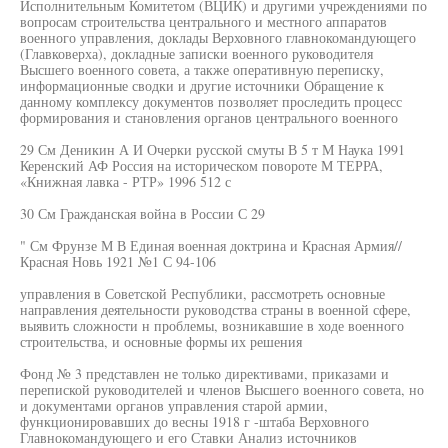
Исполнительным Комитетом (ВЦИК) и другими учреждениями по
вопросам строительства центрального и местного аппаратов
военного управления, доклады Верховного главнокомандующего
(Главковерха), докладные записки военного руководителя
Высшего военного совета, а также оперативную переписку,
информационные сводки и другие источники Обращение к
данному комплексу документов позволяет проследить процесс
формирования и становления органов центрального военного
29 См Деникин А И Очерки русской смуты В 5 т М Наука 1991
Керенский АФ Россия на историческом повороте М ТЕРРА,
«Книжная лавка - РТР» 1996 512 с
30 См Гражданская война в России С 29
" См Фрунзе М В Единая военная доктрина и Красная Армия//
Красная Новь 1921 №1 С 94-106
управления в Советской Республики, рассмотреть основные
направления деятельности руководства страны в военной сфере,
выявить сложности н проблемы, возникавшие в ходе военного
строительства, и основные формы их решения
Фонд № 3 представлен не только директивами, приказами и
перепиской руководителей и членов Высшего военного совета, но
и документами органов управления старой армии,
функционировавших до весны 1918 г -штаба Верховного
Главнокомандующего и его Ставки Анализ источников