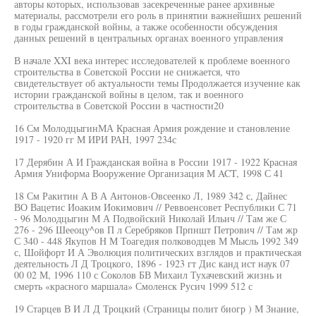
авторы которых, использовав засекреченные ранее архивные
материалы, рассмотрели его роль в принятии важнейших решений
в годы гражданской войны, а также особенности обсуждения
данных решений в центральных органах военного управления
В начале XXI века интерес исследователей к проблеме военного
строительства в Советской России не снижается, что
свидетельствует об актуальности темы Продолжается изучение как
истории гражданской войны в целом, так и военного
строительства в Советской России в частности20
16 См МолодцыгинМА Красная Армия рождение и становление
1917 - 1920 гг М ИРИ РАН, 1997 234с
17 Дерябин А И Гражданская война в России 1917 - 1922 Красная
Армия Униформа Вооружение Организация М ACT, 1998 С 41
18 См Ракитин А В А Антонов-Овсеенко Л, 1989 342 с, Дайнес
ВО Вацетис Иоаким Иокимович // Реввоенсовет Республики С 71
- 96 Молодцыгин М А Подвойский Николай Ильич // Там же С
276 - 296 Шееоцу^ов П л Серебряков Прпншт Петрович // Там жр
С 340 - 448 Якупов Н М Тоагедия полководцев М Мысль 1992 349
с, Шойфорт И А Эволюция политических взглядов и практическая
деятельность Л Д Троцкого, 1896 - 1923 гт Дис канд ист наук 07
00 02 М, 1996 110 с Соколов БВ Михаил Тухачевский жизнь и
смерть «красного маршала» Смоленск Русич 1999 512 с
19 Старцев В И Л Д Троцкий (Страницы полит биогр ) М Знание,