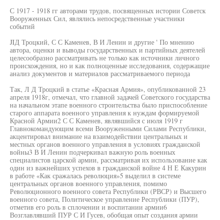
С 1917 - 1918 гг авторами трудов, посвященных истории Советск
Вооруженных Сил, являлись непосредственные участники
событий
JIД Троцкий, С С Каменев, В И Ленин и другие ' По мнению
автора, оценки и выводы государственных и партийных деятелей
целесообразно рассматривать не только как источники личного
происхождения, но и как полноценные исследования, содержащие
анализ документов и материалов рассматриваемого периода
Так, Л Д Троцкий в статье «Красная Армия», опубликованной 23
апреля 1918г, отмечал, что главной задачей Советского государства
на начальном этапе военного строительства было приспособление
старого аппарата военного управления к нуждам формируемой
Красной Армии2 С С Каменев, являвшийся с июля 1919 г
Главнокомандующим всеми Вооруженными Силами Республики,
акцентировал внимание на взаимодействии центральных и
местных органов военного управления в условиях гражданской
войны3 В И Ленин подчеркивал важную роль военных
специалистов царской армии, рассматривая их использование как
один из важнейших успехов в гражданской войне 4 Н Е Какурин
в работе «Как сражалась революция»5 выделил в системе
центральных органов военного управления, помимо
Революционного военного совета Республики (РВСР) и Высшего
военного совета, Политическое управление Республики (ПУР),
отметив его роль в сплочении и воспитании армии6
Возглавлявший ПУР С И Гусев, обобщая опыт создания армии