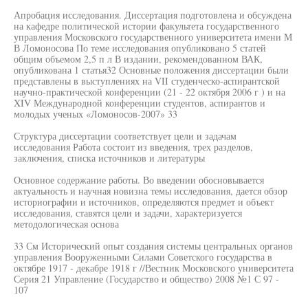
Апробация исследования. Диссертация подготовлена и обсуждена
на кафедре политической истории факультета государственного
управления Московского государственного университета имени М
В Ломоносова По теме исследования опубликовано 5 статей
общим объемом 2,5 п л В издании, рекомендованном ВАК,
опубликована 1 статья32 Основные положения диссертации были
представлены в выступлениях на VII студенческо-аспирантской
научно-практической конференции (21 - 22 октября 2006 г ) и на
XIV Международной конференции студентов, аспирантов и
молодых ученых «Ломоносов-2007» 33
Структура диссертации соответствует цели и задачам
исследования Работа состоит из введения, трех разделов,
заключения, списка источников и литературы
Основное содержание работы. Во введении обосновывается
актуальность и научная новизна темы исследования, дается обзор
историографии и источников, определяются предмет и объект
исследования, ставятся цели и задачи, характеризуется
методологическая основа
33 См Исторический опыт создания системы центральных органов
управления Вооруженными Силами Советского государства в
октябре 1917 - декабре 1918 г //Вестник Московского университета
Серия 21 Управление (Государство и общество) 2008 №1 С 97 -
107