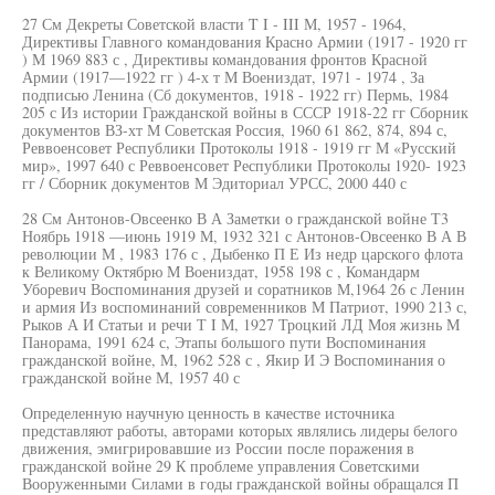
27 См Декреты Советской власти T I - III М, 1957 - 1964,
Директивы Главного командования Красно Армии (1917 - 1920 гг
) М 1969 883 с , Директивы командования фронтов Красной
Армии (1917—1922 гг ) 4-х т М Воениздат, 1971 - 1974 , За
подписью Ленина (Сб документов, 1918 - 1922 гг) Пермь, 1984
205 с Из истории Гражданской войны в СССР 1918-22 гг Сборник
документов ВЗ-хт М Советская Россия, 1960 61 862, 874, 894 с,
Реввоенсовет Республики Протоколы 1918 - 1919 гг М «Русский
мир», 1997 640 с Реввоенсовет Республики Протоколы 1920- 1923
гг / Сборник документов М Эдиториал УРСС, 2000 440 с
28 См Антонов-Овсеенко В А Заметки о гражданской войне Т3
Ноябрь 1918 —июнь 1919 М, 1932 321 с Антонов-Овсеенко В А В
революции М , 1983 176 с , Дыбенко П Е Из недр царского флота
к Великому Октябрю М Воениздат, 1958 198 с , Командарм
Уборевич Воспоминания друзей и соратников М,1964 26 с Ленин
и армия Из воспоминаний современников М Патриот, 1990 213 с,
Рыков А И Статьи и речи Т I М, 1927 Троцкий ЛД Моя жизнь М
Панорама, 1991 624 с, Этапы большого пути Воспоминания
гражданской войне, М, 1962 528 с , Якир И Э Воспоминания о
гражданской войне М, 1957 40 с
Определенную научную ценность в качестве источника
представляют работы, авторами которых являлись лидеры белого
движения, эмигрировавшие из России после поражения в
гражданской войне 29 К проблеме управления Советскими
Вооруженными Силами в годы гражданской войны обращался П