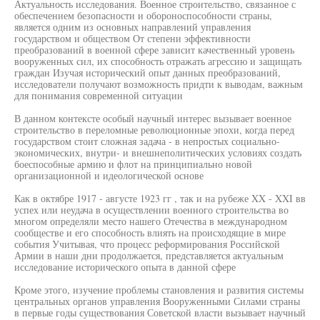
Актуальность исследования. Военное строительство, связанное с
обеспечением безопасности и обороноспособности страны,
является одним из основных направлений управления
государством и обществом От степени эффективности
преобразований в военной сфере зависит качественный уровень
вооруженных сил, их способность отражать агрессию и защищать
граждан Изучая исторический опыт данных преобразований,
исследователи получают возможность придти к выводам, важным
для понимания современной ситуации
В данном контексте особый научный интерес вызывает военное
строительство в переломные революционные эпохи, когда перед
государством стоит сложная задача - в непростых социально-
экономических, внутри- и внешнеполитических условиях создать
боеспособные армию и флот на принципиально новой
организационной и идеологической основе
Как в октябре 1917 - августе 1923 гг , так и на рубеже XX - XXI вв
успех или неудача в осуществлении военного строительства во
многом определяли место нашего Отечества в международном
сообществе и его способность влиять на происходящие в мире
события Учитывая, что процесс реформирования Российской
Армии в наши дни продолжается, представляется актуальным
исследование исторического опыта в данной сфере
Кроме этого, изучение проблемы становления и развития системы
центральных органов управления Вооруженными Силами страны
в первые годы существования Советской власти вызывает научный