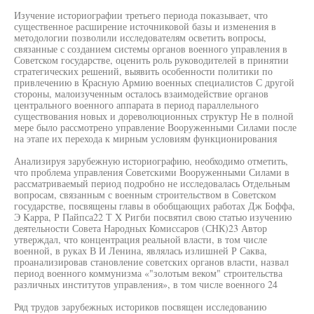
Изучение историографии третьего периода показывает, что
существенное расширение источниковой базы и изменения в
методологии позволили исследователям осветить вопросы,
связанные с созданием системы органов военного управления в
Советском государстве, оценить роль руководителей в принятии
стратегических решений, выявить особенности политики по
привлечению в Красную Армию военных специалистов С другой
стороны, малоизученным осталось взаимодействие органов
центрального военного аппарата в период параллельного
существования новых и дореволюционных структур Не в полной
мере было рассмотрено управление Вооруженными Силами после
на этапе их перехода к мирным условиям функционирования
Анализируя зарубежную историографию, необходимо отметить,
что проблема управления Советскими Вооруженными Силами в
рассматриваемый период подробно не исследовалась Отдельным
вопросам, связанным с военным строительством в Советском
государстве, посвящены главы в обобщающих работах Дж Боффа,
Э Kappa, Р Пайпса22 Т X Ригби посвятил свою статью изучению
деятельности Совета Народных Комиссаров (СНК)23 Автор
утверждал, что концентрация реальной власти, в том числе
военной, в руках В И Ленина, являлась излишней Р Саква,
проанализировав становление советских органов власти, назвал
период военного коммунизма «"золотым веком" строительства
различных институтов управления», в том числе военного 24
Ряд трудов зарубежных историков посвящен исследованию