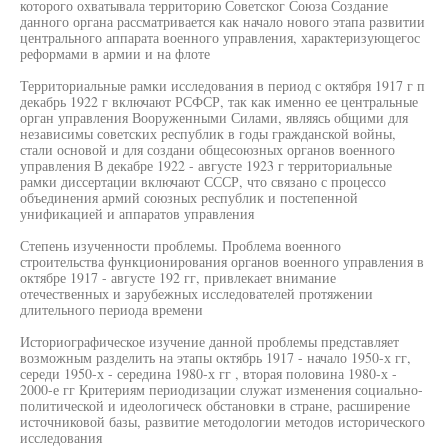
которого охватывала территорию Советског Союза Создание
данного органа рассматривается как начало нового этапа развитии
центрального аппарата военного управления, характеризующегос
реформами в армии и на флоте
Территориальные рамки исследования в период с октября 1917 г п
декабрь 1922 г включают РСФСР, так как именно ее центральные
орган управления Вооруженными Силами, являясь общими для
независимы советских республик в годы гражданской войны,
стали основой и для создани общесоюзных органов военного
управления В декабре 1922 - августе 1923 г территориальные
рамки диссертации включают СССР, что связано с процессо
объединения армий союзных республик и постепенной
унификацией и аппаратов управления
Степень изученности проблемы. Проблема военного
строительства функционирования органов военного управления в
октябре 1917 - августе 192 гг, привлекает внимание
отечественных и зарубежных исследователей протяжении
длительного периода времени
Историографическое изучение данной проблемы представляет
возможным разделить на этапы октябрь 1917 - начало 1950-х гг,
середи 1950-х - середина 1980-х гг , вторая половина 1980-х -
2000-е гг Критериям периодизации служат изменения социально-
политической и идеологическ обстановки в стране, расширение
источниковой базы, развитие методологии методов исторического
исследования