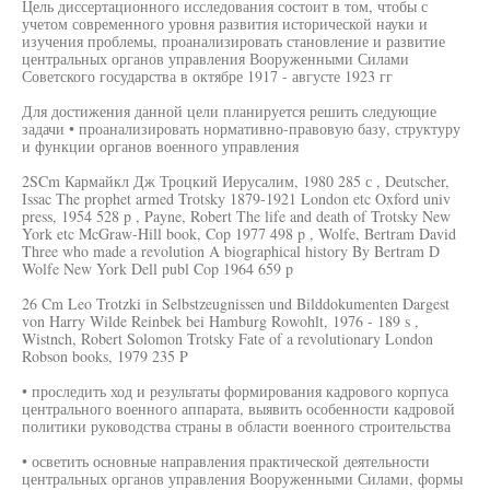
Цель диссертационного исследования состоит в том, чтобы с
учетом современного уровня развития исторической науки и
изучения проблемы, проанализировать становление и развитие
центральных органов управления Вооруженными Силами
Советского государства в октябре 1917 - августе 1923 гг
Для достижения данной цели планируется решить следующие
задачи • проанализировать нормативно-правовую базу, структуру
и функции органов военного управления
2SCm Кармайкл Дж Троцкий Иерусалим, 1980 285 с , Deutscher,
Issac The prophet armed Trotsky 1879-1921 London etc Oxford univ
press, 1954 528 p , Payne, Robert The life and death of Trotsky New
York etc McGraw-Hill book, Cop 1977 498 p , Wolfe, Bertram David
Three who made a revolution A biographical history By Bertram D
Wolfe New York Dell publ Cop 1964 659 p
26 Cm Leo Trotzki in Selbstzeugnissen und Bilddokumenten Dargest
von Harry Wilde Reinbek bei Hamburg Rowohlt, 1976 - 189 s ,
Wistnch, Robert Solomon Trotsky Fate of a revolutionary London
Robson books, 1979 235 P
• проследить ход и результаты формирования кадрового корпуса
центрального военного аппарата, выявить особенности кадровой
политики руководства страны в области военного строительства
• осветить основные направления практической деятельности
центральных органов управления Вооруженными Силами, формы