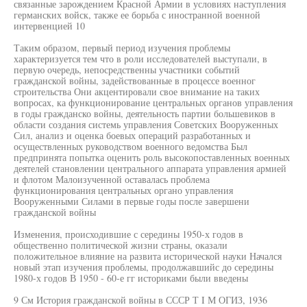
связанные зарождением Красной Армии в условиях наступления
германских войск, также ее борьба с иностранной военной
интервенцией 10
Таким образом, первый период изучения проблемы
характеризуется тем что в роли исследователей выступали, в
первую очередь, непосредственны участники событий
гражданской войны, задействованные в процессе военног
строительства Они акцентировали свое внимание на таких
вопросах, ка функционирование центральных органов управления
в годы гражданско войны, деятельность партии большевиков в
области создания системь управления Советских Вооруженных
Сил, анализ и оценка боевых операций разработанных и
осуществленных руководством военного ведомства Был
предпринята попытка оценить роль высокопоставленных военных
деятелей становлении центрального аппарата управления армией
и флотом Малоизученной оставалась проблема
функционирования центральных органо управления
Вооруженными Силами в первые годы после завершени
гражданской войны
Изменения, происходившие с середины 1950-х годов в
общественно политической жизни страны, оказали
положительное влияние на развита исторической науки Начался
новый этап изучения проблемы, продолжавшийс до середины
1980-х годов В 1950 - 60-е гг историками были введены
9 См История гражданской войны в СССР Т I М ОГИЗ, 1936