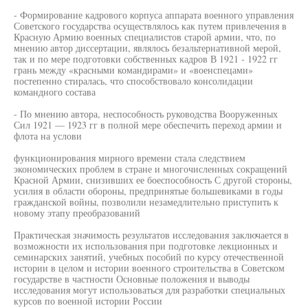
- Формирование кадрового корпуса аппарата военного управления
Советского государства осуществлялось как путем привлечения в
Красную Армию военных специалистов старой армии, что, по
мнению автор диссертации, являлось безальтернативной мерой,
так и по мере подготовки собственных кадров В 1921 - 1922 гг
грань между «красными командирами» и «военспецами»
постепенно стиралась, что способствовало консолидации
командного состава
- По мнению автора, неспособность руководства Вооруженных
Сил 1921 — 1923 гг в полной мере обеспечить переход армии и
флота на услови
функционирования мирного времени стала следствием
экономических проблем в стране и многочисленных сокращений
Красной Армии, снизивших ее боеспособность С другой стороны,
усилия в области обороны, предпринятые большевиками в годы
гражданской войны, позволили незамедлительно приступить к
новому этапу преобразований
Практическая значимость результатов исследования заключается в
возможности их использования при подготовке лекционных и
семинарских занятий, учебных пособий по курсу отечественной
истории в целом и истории военного строительства в Советском
государстве в частности Основные положения и выводы
исследования могут использоваться для разработки специальных
курсов по военной истории России