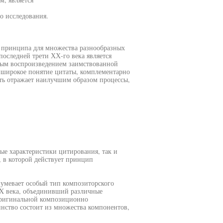
о исследования.
о принципа для множества разнообразных
оследней трети ХХ-го века является
ным воспроизведением заимствованной
 широкое понятие цитаты, комплементарно
сть отражает наилучшим образом процессы,
ые характеристики цитирования, так и
, в которой действует принцип
умевает особый тип композиторского
XX века, объединивший различные
оригинальной композиционно
инство состоит из множества компонентов,