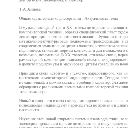
Т.А.Зайцева
Общая характеристика диссертации . Актуальность темы
В музыке последней трети ХХ-го века цитирование становит
композиторской техники, образуя специфический пласт художе
лежит принцип эстетико-стилевого диалога. Функции цитиро
музыкальной культуры были подвержены трансформации, в свя
современная эмансипация цитаты является результатом эволю
подчинялась стилевым нормам контекста, и для незнакомого 
возможно, незаметной. В XX столетии, стилевые связи, пере
рамках одной композиции взаимодействовать неоднородным 
нарочито подчеркнуты и маскировка цитаты совершенно необ
Принципы связи «своего» и «чужого», выработанного, как «но
носителями композиторской индивидуальности. Сегодня, апел
не единичный, а можно сказать, всеобщий характер. Эта апел
обращения с различными элементами композиторской техники
«политехнику».
Новый взгляд - это взгляд сверху, самоирония и самоанализ, 
позволяющая индивидууму перемещаться во времени и давать
настоящего.
Изучение этой новой открытой системы взаимодействий, вза
эволюционировавшем приеме цитирования, и получившем шир
музыке, но и в искусстве последней трети ХХ-го века - в цело