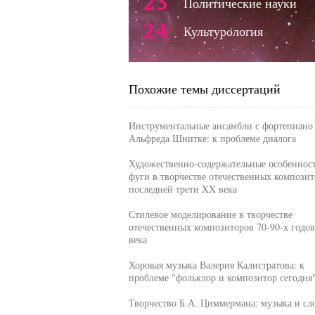
23
Политические науки
24
Культурология
Похожие темы диссертаций
Инструментальные ансамбли с фортепиано
Альфреда Шнитке: к проблеме диалога
Художественно-содержательные особеннос
фуги в творчестве отечественных композит
последней трети XX века
Стилевое моделирование в творчестве
отечественных композиторов 70-90-х годо
века
Хоровая музыка Валерия Калистратова: к
проблеме "фольклор и композитор сегодня
Творчество Б.А. Циммермана: музыка и сл