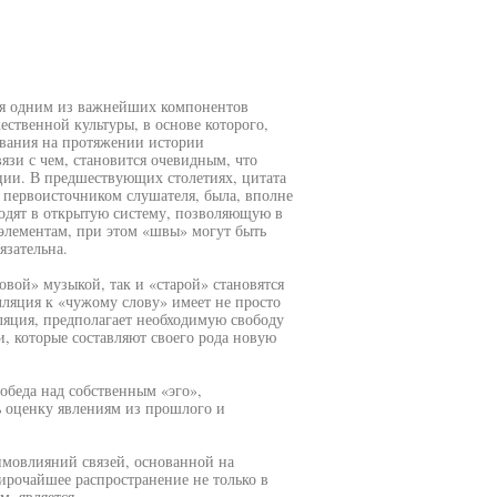
ся одним из важнейших компонентов
ственной культуры, в основе которого,
вания на протяжении истории
зи с чем, становится очевидным, что
ции. В предшествующих столетиях, цитата
с первоисточником слушателя, была, вполне
ходят в открытую систему, позволяющую в
элементам, при этом «швы» могут быть
язательна.
вой» музыкой, так и «старой» становятся
ляция к «чужому слову» имеет не просто
ляция, предполагает необходимую свободу
, которые составляют своего рода новую
победа над собственным «эго»,
 оценку явлениям из прошлого и
имовлияний связей, основанной на
очайшее распространение не только в
м, является