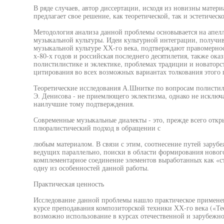
В ряде случаев, автор диссертации, исходя из новизны матер
предлагает свое решение, как теоретической, так и эстетичес
Методология анализа данной проблемы основывается на апел
музыкальной культуры. Идеи культурной интеграции, получи
музыкальной культуре ХХ-го века, подтверждают правомернос
х-80-х годов и российская последнего десятилетия, также ок
полистилистике и эклектике, проблемах традиции и новатор
цитирования во всех возможных вариантах толкования этого 
Теоретические исследования А.Шнитке по вопросам полистил
Э. Денисова - не приемлющего эклектизма, однако не исключа
наилучшие тому подтверждения.
Современные музыкальные диалекты - это, прежде всего откр
плюралистический подход в обращении с
любым материалом. В связи с этим, соотнесение путей заруб
ведущих параллельно, поиски в области формирования новог
комплементарное соединение элементов выработанных как «ст
одну из особенностей данной работы.
Практическая ценность
Исследование данной проблемы нашло практическое применен
курсе преподавания композиторской техники ХХ-го века («Те
возможно использование в курсах отечественной и зарубежно