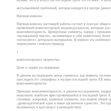
актуальнейшей проблемой, которая находится в центре данног
Научная новизна
Научная новизна настоящей работы состоит в поисках общег
проявлений композиторской индивидуальности, которым для п
комплементарность. Цитируемые элементы, наряду с привыч
«музыкальной мысли», включающие в себя значительно более
соотносятся с авторским материалом. И именно эта особенно
затронувшие сложную природу
1
композиторского творчества.
Цели и задачи исследования
В данном исследовании автор стремится, как выявить системн
проследить его специфику в музыке последней трети XX века
комплементарности.
Принцип комплементарности, в данном исследовании, подраз
мышления, наиболее ярко проявившийся в последней трети 
стилевые, жанровые, языковые элементы, под знаком общей 
-драматургической идеи в некое органичное единство. Это ед
включенных в круговорот взаимодействия.