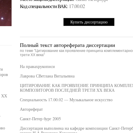
Код cпециальности ВАК:
17.00.02
Купить диссертацию
Полный текст автореферата диссертации
по теме "Цитирование как проявление принципа комплементарнос
трети XX века"
На правахрукописи
ти
оров
Лаврова СВетлана Витальевна
ЦИТИРОВАНИЕ КАК ПРОЯВЛЕНИЕ ПРИНЦИПА КОМПЛЕ
КОМПОЗИТОРОВ ПОСЛЕДНЕЙ ТРЕТИ XX ВЕКА
в XX
Специальность 17.00.02 — Музыкальное искусство
Автореферат
"
Санкт-Петер бург 2005
ово
Диссертация выполнена на кафедре композиции Санкт-Петерб
имени Н.А.Римского-Корсакова.