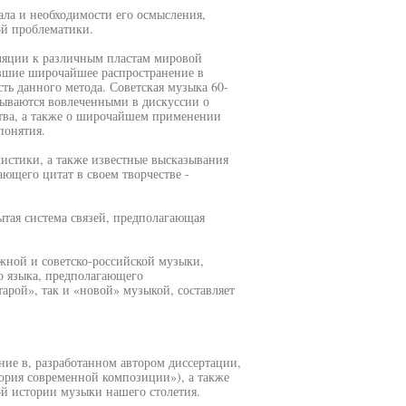
иала и необходимости его осмысления,
кой проблематики.
ляции к различным пластам мировой
вшие широчайшее распространение в
ть данного метода. Советская музыка 60-
азываются вовлеченными в дискуссии о
ства, а также о широчайшем применении
понятия.
истики, а также известные высказывания
ющего цитат в своем творчестве -
ытая система связей, предполагающая
ежной и советско-российской музыки,
о языка, предполагающего
арой», так и «новой» музыкой, составляет
ие в, разработанном автором диссертации,
ория современной композиции»), а также
й истории музыки нашего столетия.