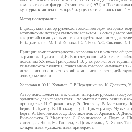
композиторских фигур - Стравинского (1971) и Шостаковича 
культуры, в контексте которой осуществляется поиск связей 
Метод исследования:
В диссертации автор руководствовался методом историко-теор
эстетическим исследовательским аспектом. В основу этого 
как российскими учеными, так и зарубежными исследователям
Е.Б.Долинская, М.Н. Лобанова, Ю.Г. Кон, А.С. Соколов, В.Н.
Принцип комплементарности» упоминается в качестве общест
'гармонии. Шульгина. Д.И. В исследовании «Стилевые пробл
половины XX века, Григорьева Г.В. употребляет этот термин 
тематического развития, становление которого намечается в 6
интонанионно-стилистической комплемент-рности, действующе
одновременности.
Холопова и Ю.Н. Холопов, Т.В.Чередниченко, К. Дальхауз, У
Автор использовал книги, статьи, интервью русских и заруб
ориентиры для исследователя. Это мысли о путях развития ко
принадлежат И. Стравинскому, Э. Денисову, В. Мартынову, Ю
Берио, П. Булезу, К. Штокхаузену, Б. Циммерману. Музыкаль
Берга, А. Цемлинского, Д. Шостаковича, Б. Арапова, Э. Денис
Екимовского, В. Мартынова, С. Слонимского, А. Пярта, А. Шн
Лигети, Л. Ноно, М. Типпета, Б. Циммермана, X. Хенце. Те
конкретными музыкальными примерами.