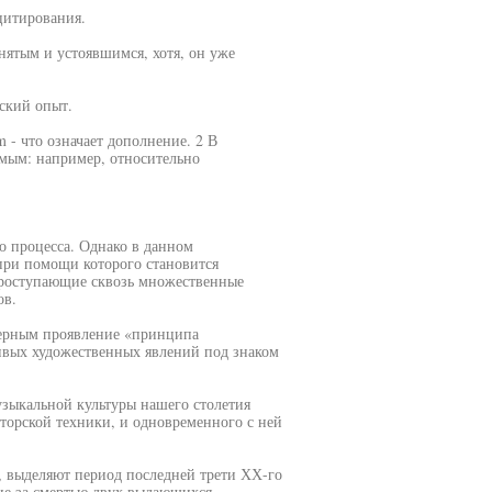
цитирования.
нятым и устоявшимся, хотя, он уже
еский опыт.
 - что означает дополнение. 2 В
емым: например, относительно
о процесса. Однако в данном
при помощи которого становится
роступающие сквозь множественные
ов.
терным проявление «принципа
вых художественных явлений под знаком
зыкальной культуры нашего столетия
орской техники, и одновременного с ней
, выделяют период последней трети ХХ-го
шие за смертью двух выдающихся