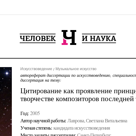
Искусствоведение
Музыкальное искусство
автореферат диссертации по искусствоведению, специальнос
диссертация на тему:
Цитирование как проявление принц
творчестве композиторов последней 
Год:
2005
Автор научной работы:
Лаврова, Светлана Витальевна
Ученая cтепень:
кандидата искусствоведения
Место защиты диссертации:
Санкт-Петербург