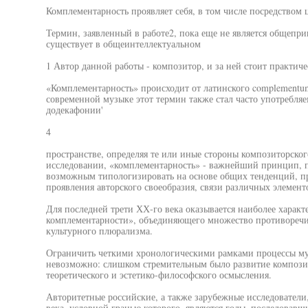
Комплементарность проявляет себя, в том числе посредством 
Термин, заявленный в работе2, пока еще не является общепри
существует в общеинтеллектуальном
1 Автор данной работы - композитор, и за ней стоит практич
«Комплементарность» происходит от латинского complementum
современной музыке этот термин также стал часто употребля
додекафонии'
4
пространстве, определяя те или иные стороны композиторског
исследовании, «комплементарность» - важнейший принцип, 
возможным типологизировать на основе общих тенденций, п
проявления авторского своеобразия, связи различных элемент
Для последней трети ХХ-го века оказывается наиболее харак
комплементарности», объединяющего множество противоречи
культурного плюрализма.
Ограничить четкими хронологическими рамками процессы му
невозможно: слишком стремительным было развитие композит
теоретического и эстетико-философского осмысления.
Авторитетные российские, а также зарубежные исследователи
века, условной гранью которого, являются годы, последовав