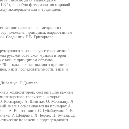
(1975), в особую фазу развития мировой
между экспериментами и традицией.
етического анализа, совмещая его с
метода положены принципы, выработанные
и. Среди них Г.В. Григорьева,
руктурного закона в сурсе современной
емы русской советской музыки второй
в с вязи с принципом образно-
0-70-е годы, так называемого принципа
й, как в последовательности, так и и
.Дибелиус, Г.Данузер.
ежных композиторов, составившие важные
мпозиторского творчества, которые
. Каспарову, А. Шнитке, О. Мессиану, Л.
ный анализ основывается на примерах А.
ова, А. Волконского, С. Губайдулиной, В.
итке, Р. Щедрина, Л. Берио, П. Булеза, Д.
оретические положения подтверждаются