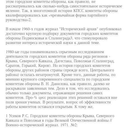
этом городские комитеты обороны, как правило, не
рассматривались как сколько-нибудь самостоятельное историческое
явление. Так, в многотомной истории КПСС комитеты обороны
квалифицировались как «чрезвычайная форма партийного
руководства»2.
В начале 1960-х годов журнал "Исторический архив" опубликовал
достаточно крупную подборку документов городских комитетов
обороны Подмосковья и Сталинграда3, что стимулировало
развитие интереса исторической науки к данной теме.
1980-ые годы ознаменовались серьезным исследованием
деятельности городских комитетов обороны ряда регионов -
Крыма, Северного Кавказа, Дагестана, Поволжья (Сталинград,
Саратов, Горький, Киров). Но история городских комитетов
обороны других районов страны (прежде всего, Центрального
района) осталась незатронутой. Кроме того, данные работы, по
мнению крупного современного специалиста по городским
комитетам обороны В. Н. Данилова, как правило, далеко не
раскрывали заявленных тем. Дело в том, что исследовались
обычно только документы, отражающие решения самих
комитетов. Про-% цесс реализации этих решений оставался вне
поля зрения ученых. В результате, вопрос об эффективности
работы комитетов оставался открытым. К тому же,
1 Усиков Р.С. Городские комитеты обороны Крыма, Северного
Кавказа и Поволжья в годы Великой Отечественной войны //
Военно-исторический журнал. 1971. №2: