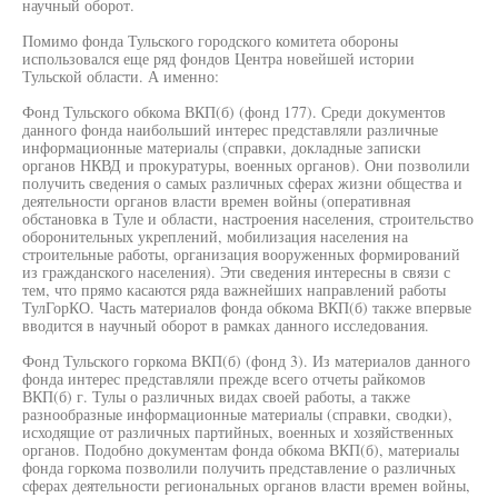
научный оборот.
Помимо фонда Тульского городского комитета обороны
использовался еще ряд фондов Центра новейшей истории
Тульской области. А именно:
Фонд Тульского обкома ВКП(б) (фонд 177). Среди документов
данного фонда наибольший интерес представляли различные
информационные материалы (справки, докладные записки
органов НКВД и прокуратуры, военных органов). Они позволили
получить сведения о самых различных сферах жизни общества и
деятельности органов власти времен войны (оперативная
обстановка в Туле и области, настроения населения, строительство
оборонительных укреплений, мобилизация населения на
строительные работы, организация вооруженных формирований
из гражданского населения). Эти сведения интересны в связи с
тем, что прямо касаются ряда важнейших направлений работы
ТулГорКО. Часть материалов фонда обкома ВКП(б) также впервые
вводится в научный оборот в рамках данного исследования.
Фонд Тульского горкома ВКП(б) (фонд 3). Из материалов данного
фонда интерес представляли прежде всего отчеты райкомов
ВКП(б) г. Тулы о различных видах своей работы, а также
разнообразные информационные материалы (справки, сводки),
исходящие от различных партийных, военных и хозяйственных
органов. Подобно документам фонда обкома ВКП(б), материалы
фонда горкома позволили получить представление о различных
сферах деятельности региональных органов власти времен войны,