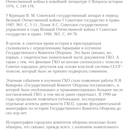
Отечественной войны в новейшей литературе // Вопросы истории.
1976. С.149-158.
5 Курицын В. М. Советский государственный аппарат в период
Великой Отечественной войны // Советское государство и право.
1985. №5. С. 3-11; Лунев А.С. Советское государственное
управление в годы Великой Отечественной войны // Советское
государство и право. 1980. №5. С. 69-78.
В целом, в советское время история и юриспруденция
сталкивались с определенными барьерами в изучении
Государственного Комитета Обороны. Это было связано, во-
первых, с секретностью значительной части документов ГКО. А
также с тем, что феномен ГКО не вполне соотносился с тезисом о
Советах народных депутатов как основе властной системы СССР -
тезисом, который было не принято подвергать сомнению.
Этапным событием в изучении ГКО стало появление работы Н.Я.
Комарова «Государственный Комитет Обороны постановляет», в
которой было опубликовано и прокомментировано большое число
постановлений ГКО, в том числе ранее секретных1. В 1990-ые
годы продолжали появляться публикации, исследующие
отдельные аспекты деятельности ГКО2, однако фундаментальной
монографии по истории Государственного Комитета Обороны до
сих пор нет.
Историография городских комитетов обороны несколько более
обширна, что связано, прежде всего, с наличием значительного