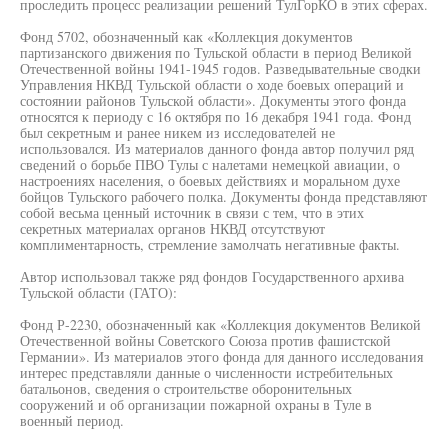
проследить процесс реализации решений ТулГорКО в этих сферах.
Фонд 5702, обозначенный как «Коллекция документов
партизанского движения по Тульской области в период Великой
Отечественной войны 1941-1945 годов. Разведывательные сводки
Управления НКВД Тульской области о ходе боевых операций и
состоянии районов Тульской области». Документы этого фонда
относятся к периоду с 16 октября по 16 декабря 1941 года. Фонд
был секретным и ранее никем из исследователей не
использовался. Из материалов данного фонда автор получил ряд
сведений о борьбе ПВО Тулы с налетами немецкой авиации, о
настроениях населения, о боевых действиях и моральном духе
бойцов Тульского рабочего полка. Документы фонда представляют
собой весьма ценный источник в связи с тем, что в этих
секретных материалах органов НКВД отсутствуют
комплиментарность, стремление замолчать негативные факты.
Автор использовал также ряд фондов Государственного архива
Тульской области (ГАТО):
Фонд Р-2230, обозначенный как «Коллекция документов Великой
Отечественной войны Советского Союза против фашистской
Германии». Из материалов этого фонда для данного исследования
интерес представляли данные о численности истребительных
батальонов, сведения о строительстве оборонительных
сооружений и об организации пожарной охраны в Туле в
военный период.