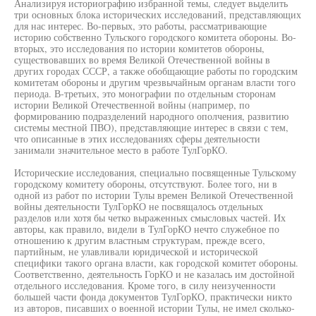
Анализируя историографию избранной темы, следует выделить
три основных блока исторических исследований, представляющих
для нас интерес. Во-первых, это работы, рассматривающие
историю собственно Тульского городского комитета обороны. Во-
вторых, это исследования по истории комитетов обороны,
существовавших во время Великой Отечественной войны в
других городах СССР, а также обобщающие работы по городским
комитетам обороны и другим чрезвычайным органам власти того
периода. В-третьих, это монографии по отдельным сторонам
истории Великой Отечественной войны (например, по
формированию подразделений народного ополчения, развитию
системы местной ПВО), представляющие интерес в связи с тем,
что описанные в этих исследованиях сферы деятельности
занимали значительное место в работе ТулГорКО.
Исторические исследования, специально посвященные Тульскому
городскому комитету обороны, отсутствуют. Более того, ни в
одной из работ по истории Тулы времен Великой Отечественной
войны деятельности ТулГорКО не посвящалось отдельных
разделов или хотя бы четко выраженных смысловых частей. Их
авторы, как правило, видели в ТулГорКО нечто служебное по
отношению к другим властным структурам, прежде всего,
партийным, не улавливали юридической и исторической
специфики такого органа власти, как городской комитет обороны.
Соответственно, деятельность ГорКО и не казалась им достойной
отдельного исследования. Кроме того, в силу неизученности
большей части фонда документов ТулГорКО, практически никто
из авторов, писавших о военной истории Тулы, не имел сколько-