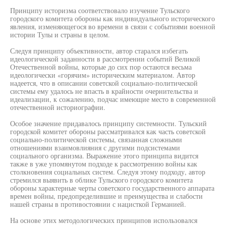
Принципу историзма соответствовало изучение Тульского
городского комитета обороны как индивидуального исторического
явления, изменяющегося во времени в связи с событиями военной
истории Тулы и страны в целом.
Следуя принципу объективности, автор старался избегать
идеологической заданности в рассмотрении событий Великой
Отечественной войны, которые до сих пор остаются весьма
идеологически «горячим» историческим материалом. Автор
надеется, что в описании советской социально-политической
системы ему удалось не впасть в крайности очернительства и
идеализации, к сожалению, подчас имеющие место в современной
отечественной историографии.
Особое значение придавалось принципу системности. Тульский
городской комитет обороны рассматривался как часть советской
социально-политической системы, связанная сложными
отношениями взаимовлияния с другими подсистемами
социального организма. Выражение этого принципа видится
также в уже упомянутом подходе к рассмотрению войны как
столкновения социальных систем. Следуя этому подходу, автор
стремился выявить в облике Тульского городского комитета
обороны характерные черты советского государственного аппарата
времен войны, предопределившие и преимущества и слабости
нашей страны в противостоянии с нацисткой Германией.
На основе этих методологических принципов использовался