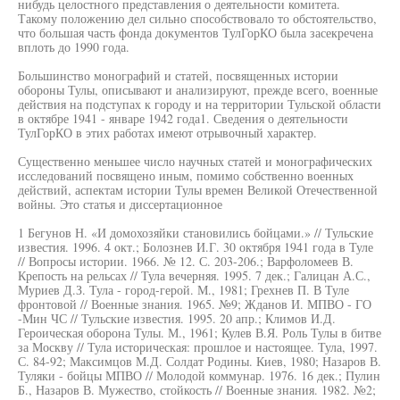
нибудь целостного представления о деятельности комитета.
Такому положению дел сильно способствовало то обстоятельство,
что большая часть фонда документов ТулГорКО была засекречена
вплоть до 1990 года.
Большинство монографий и статей, посвященных истории
обороны Тулы, описывают и анализируют, прежде всего, военные
действия на подступах к городу и на территории Тульской области
в октябре 1941 - январе 1942 года1. Сведения о деятельности
ТулГорКО в этих работах имеют отрывочный характер.
Существенно меньшее число научных статей и монографических
исследований посвящено иным, помимо собственно военных
действий, аспектам истории Тулы времен Великой Отечественной
войны. Это статья и диссертационное
1 Бегунов Н. «И домохозяйки становились бойцами.» // Тульские
известия. 1996. 4 окт.; Болознев И.Г. 30 октября 1941 года в Туле
// Вопросы истории. 1966. № 12. С. 203-206.; Варфоломеев В.
Крепость на рельсах // Тула вечерняя. 1995. 7 дек.; Галицан А.С.,
Муриев Д.З. Тула - город-герой. М., 1981; Грехнев П. В Туле
фронтовой // Военные знания. 1965. №9; Жданов И. МПВО - ГО
-Мин ЧС // Тульские известия. 1995. 20 апр.; Климов И.Д.
Героическая оборона Тулы. М., 1961; Кулев В.Я. Роль Тулы в битве
за Москву // Тула историческая: прошлое и настоящее. Тула, 1997.
С. 84-92; Максимцов М.Д. Солдат Родины. Киев, 1980; Назаров В.
Туляки - бойцы МПВО // Молодой коммунар. 1976. 16 дек.; Пулин
Б., Назаров В. Мужество, стойкость // Военные знания. 1982. №2;