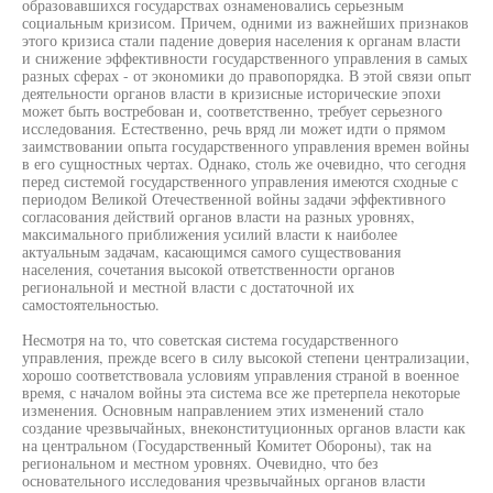
образовавшихся государствах ознаменовались серьезным
социальным кризисом. Причем, одними из важнейших признаков
этого кризиса стали падение доверия населения к органам власти
и снижение эффективности государственного управления в самых
разных сферах - от экономики до правопорядка. В этой связи опыт
деятельности органов власти в кризисные исторические эпохи
может быть востребован и, соответственно, требует серьезного
исследования. Естественно, речь вряд ли может идти о прямом
заимствовании опыта государственного управления времен войны
в его сущностных чертах. Однако, столь же очевидно, что сегодня
перед системой государственного управления имеются сходные с
периодом Великой Отечественной войны задачи эффективного
согласования действий органов власти на разных уровнях,
максимального приближения усилий власти к наиболее
актуальным задачам, касающимся самого существования
населения, сочетания высокой ответственности органов
региональной и местной власти с достаточной их
самостоятельностью.
Несмотря на то, что советская система государственного
управления, прежде всего в силу высокой степени централизации,
хорошо соответствовала условиям управления страной в военное
время, с началом войны эта система все же претерпела некоторые
изменения. Основным направлением этих изменений стало
создание чрезвычайных, внеконституционных органов власти как
на центральном (Государственный Комитет Обороны), так на
региональном и местном уровнях. Очевидно, что без
основательного исследования чрезвычайных органов власти