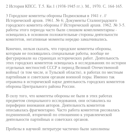
2 История КПСС. Т.5. Кн.1 (1938-1945 гг.). М., 1970. С. 164-165.
3 Городские комитеты обороны Подмосковья в 1941 г. //
Исторический архив. 1961. № 6; Документы Сталинградского
городского комитета обороны // Исторический архив. 1962. № 3-5.
работы этого периода часто были слишком комплиментарны -
освещались в основном положительные стороны деятельности
комитетов, негативные моменты нередко замалчивались.
Конечно, нельзя сказать, что городские комитеты обороны,
которым не посвящались специальные работы, вообще не
фигурировали на страницах исторических работ. Деятельность
этих городских комитетов освещалась в исследованиях по истории
отдельных местностей СССР в период Великой Отечественной
войны1 (в том числе, и Тульской области), в работах по местным
партийным и советским органам военной поры. Именно так
отражена в исторической науке деятельность городских комитетов
обороны Центрального района России.
В силу того, что комитеты обороны не были в этих работах
предметом специального исследования, они оставались на
периферии внимания авторов. Деятельность комитетов
описывалась фрагментарно. Часто работа комитетов рисовалась
подчиненной, вторичной по отношению к управленческой
деятельности партийных и советских органов.
Пробелы в научной литературе частично были заполнены