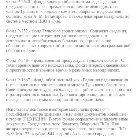
Фонд Р-2640 - фонд Тульского облисполкома. Здесь для нас
представляло интерес, прежде всего, личное дело одного из
членов Тульского городского комитета обороны, председателя
облисполкома А. М. Батамирова, а также некоторые материалы по
системе местной ПВО в Туле.
Фонд Р-252 - фонд Тульского горисполкома. Содержит сведения,
представляющие интерес для данного исследования, о
деятельности истребительных батальонов, строительстве
оборонительных сооружений и организации системы гражданской
обороны в Туле.
Фонд Р-3484 - фонд военной прокуратуры Тульской области. С
точки зрения данного исследования, фонд интересен сведениями
о преступности в военное время, о режимных мероприятиях.
Фонд Р-1867 - фонд, обозначенный как «Редакция радиовещания
и телевидения исполнительного комитета Тульского областного
Совета депутатов трудящихся», содержащий, в частности, приказы
и распоряжения начальника Тульского гарнизона, полезный для
исследования системы мероприятий по охране тыла.
Использовались также некоторые материалы фонда 644
Российского центра хранения и изучения документов новейшей
истории (РЦХИДНИ). В этом фонде сосредоточены директивные
документы Государственного Комитета Обороны (ГКО). Для
автора представляло интерес, прежде всего, постановление ГКО
№830с от 22 октября 1941 года об образовании городских