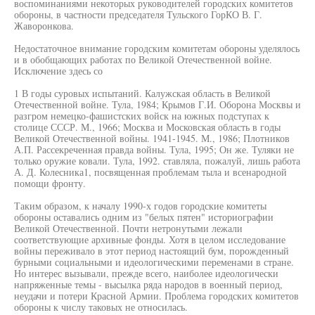
воспоминаниями некоторых руководителей городских комитетов
обороны, в частности председателя Тульского ГорКО В. Г.
Жаворонкова.
Недостаточное внимание городским комитетам обороны уделялось
и в обобщающих работах по Великой Отечественной войне.
Исключение здесь со
1 В годы суровых испытаний. Калужская область в Великой
Отечественной войне. Тула, 1984; Крымов Г.И. Оборона Москвы и
разгром немецко-фашистских войск на южных подступах к
столице СССР. М., 1966; Москва и Московская область в годы
Великой Отечественной войны. 1941-1945. М., 1986; Плотников
А.П. Рассекреченная правда войны. Тула, 1995; Он же. Туляки не
только оружие ковали. Тула, 1992. ставляла, пожалуй, лишь работа
А. Д. Колесника1, посвященная проблемам тыла и всенародной
помощи фронту.
Таким образом, к началу 1990-х годов городские комитеты
обороны оставались одним из "белых пятен" историографии
Великой Отечественной. Почти нетронутыми лежали
соответствующие архивные фонды. Хотя в целом исследование
войны переживало в этот период настоящий бум, порожденный
бурными социальными и идеологическими переменами в стране.
Но интерес вызывали, прежде всего, наиболее идеологически
напряженные темы - высылка ряда народов в военный период,
неудачи и потери Красной Армии. Проблема городских комитетов
обороны к числу таковых не относилась.