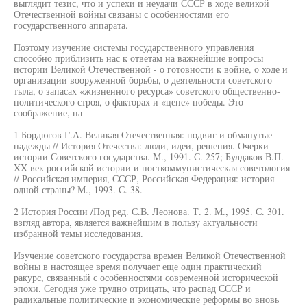
выглядит тезис, что и успехи и неудачи СССР в ходе великой
Отечественной войны связаны с особенностями его
государственного аппарата.
Поэтому изучение системы государственного управления
способно приблизить нас к ответам на важнейшие вопросы
истории Великой Отечественной - о готовности к войне, о ходе и
организации вооруженной борьбы, о деятельности советского
тыла, о запасах «жизненного ресурса» советского общественно-
политического строя, о факторах и «цене» победы. Это
соображение, на
1 Бордюгов Г.А. Великая Отечественная: подвиг и обманутые
надежды // История Отечества: люди, идеи, решения. Очерки
истории Советского государства. М., 1991. С. 257; Булдаков В.П.
XX век российской истории и посткоммунистическая советология
// Российская империя, СССР, Российская Федерация: история
одной страны? М., 1993. С. 38.
2 История России /Под ред. С.В. Леонова. Т. 2. М., 1995. С. 301.
взгляд автора, является важнейшим в пользу актуальности
избранной темы исследования.
Изучение советского государства времен Великой Отечественной
войны в настоящее время получает еще один практический
ракурс, связанный с особенностями современной исторической
эпохи. Сегодня уже трудно отрицать, что распад СССР и
радикальные политические и экономические реформы во вновь