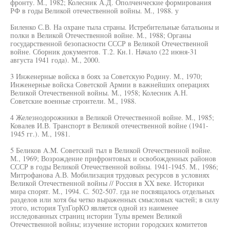
фронту. М., 1982; Колесник А.Д. Ополченческие формирования
РФ в годы Великой отечественной войны. М., 1988. у
Биленко С.В. На охране тыла страны. Истребительные батальоны и
полки в Великой Отечественной войне. М., 1988; Органы
государственной безопасности СССР в Великой Отечественной
войне. Сборник документов. Т.2. Кн.1. Начало (22 июня-31
августа 1941 года). М., 2000.
3 Инженерные войска в боях за Советскую Родину. М., 1970;
Инженерные войска Советской Армии в важнейших операциях
Великой Отечественной войны. М., 1958; Колесник А.Н.
Советские военные строители. М., 1988.
4 Железнодорожники в Великой Отечественной войне. М., 1985;
Ковалев И.В. Транспорт в Великой отечественной войне (1941-
1945 гг.). М., 1981.
5 Беликов A.M. Советский тыл в Великой Отечественной войне.
М., 1969; Возрождение прифронтовых и освобожденных районов
СССР в годы Великой Отечественной войны. 1941-1945. М., 1986;
Митрофанова А.В. Мобилизация трудовых ресурсов в условиях
Великой Отечественной войны // Россия в XX веке. Историки
мира спорят. М., 1994. С. 502-507. гда не посвящалось отдельных
разделов или хотя бы четко выраженных смысловых частей; в силу
этого, история ТулГорКО является одной из наименее
исследованных страниц истории Тулы времен Великой
Отечественной войны; изучение истории городских комитетов