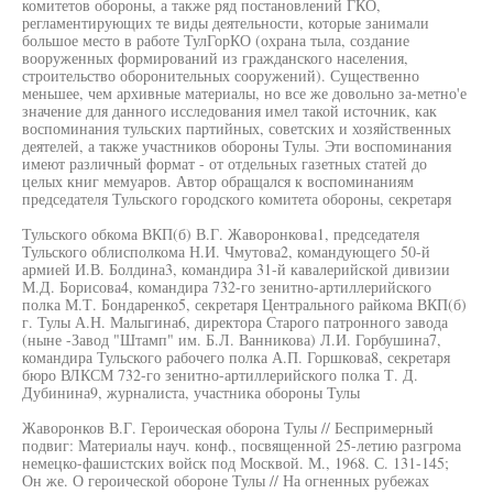
комитетов обороны, а также ряд постановлений ГКО,
регламентирующих те виды деятельности, которые занимали
большое место в работе ТулГорКО (охрана тыла, создание
вооруженных формирований из гражданского населения,
строительство оборонительных сооружений). Существенно
меньшее, чем архивные материалы, но все же довольно за-метно'е
значение для данного исследования имел такой источник, как
воспоминания тульских партийных, советских и хозяйственных
деятелей, а также участников обороны Тулы. Эти воспоминания
имеют различный формат - от отдельных газетных статей до
целых книг мемуаров. Автор обращался к воспоминаниям
председателя Тульского городского комитета обороны, секретаря
Тульского обкома ВКП(б) В.Г. Жаворонкова1, председателя
Тульского облисполкома Н.И. Чмутова2, командующего 50-й
армией И.В. Болдина3, командира 31-й кавалерийской дивизии
М.Д. Борисова4, командира 732-го зенитно-артиллерийского
полка М.Т. Бондаренко5, секретаря Центрального райкома ВКП(б)
г. Тулы А.Н. Малыгина6, директора Старого патронного завода
(ныне -Завод "Штамп" им. Б.Л. Ванникова) Л.И. Горбушина7,
командира Тульского рабочего полка А.П. Горшкова8, секретаря
бюро ВЛКСМ 732-го зенитно-артиллерийского полка Т. Д.
Дубинина9, журналиста, участника обороны Тулы
Жаворонков В.Г. Героическая оборона Тулы // Беспримерный
подвиг: Материалы науч. конф., посвященной 25-летию разгрома
немецко-фашистских войск под Москвой. М., 1968. С. 131-145;
Он же. О героической обороне Тулы // На огненных рубежах