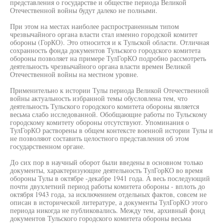
представления о государстве и обществе периода Великой
Отечественной войны будут далеко не полными.
При этом на местах наиболее распространенным типом
чрезвычайного органа власти стал именно городской комитет
обороны (ГорКО). Это относится и к Тульской области. Отличная
сохранность фонда документов Тульского городского комитета
обороны позволяет на примере ТулГорКО подробно рассмотреть
деятельность чрезвычайного органа власти времен Великой
Отечественной войны на местном уровне.
Применительно к истории Тулы периода Великой Отечественной
войны актуальность избранной темы обусловлена тем, что
деятельность Тульского городского комитета обороны является
весьма слабо исследованной. Обобщающие работы по Тульскому
городскому комитету обороны отсутствуют. Упоминания о
ТулГорКО растворены в общем контексте военной истории Тулы и
не позволяют составить целостного представления об этом
государственном органе.
До сих пор в научный оборот были введены в основном только
документы, характеризующие деятельность ТулГорКО во время
обороны Тулы в октябре -декабре 1941 года. А весь последующий
почти двухлетний период работы комитета обороны - вплоть до
октября 1943 года, за исключением отдельных фактов, совсем не
описан в исторической литературе, а документы ТулГорКО этого
периода никогда не публиковались. Между тем, архивный фонд
документов Тульского городского комитета обороны весьма