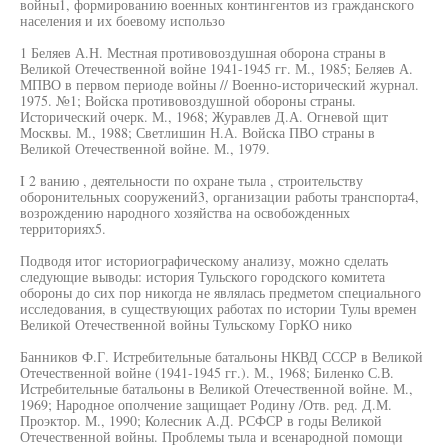
войны1, формированию военных контингентов из гражданского
населения и их боевому использо
1 Беляев А.Н. Местная противовоздушная оборона страны в
Великой Отечественной войне 1941-1945 гг. М., 1985; Беляев А.
МПВО в первом периоде войны // Военно-исторический журнал.
1975. №1; Войска противовоздушной обороны страны.
Исторический очерк. М., 1968; Журавлев Д.А. Огневой щит
Москвы. М., 1988; Светлишин Н.А. Войска ПВО страны в
Великой Отечественной войне. М., 1979.
I 2 ванию , деятельности по охране тыла , строительству
оборонительных сооружений3, организации работы транспорта4,
возрождению народного хозяйства на освобожденных
территориях5.
Подводя итог историографическому анализу, можно сделать
следующие выводы: история Тульского городского комитета
обороны до сих пор никогда не являлась предметом специального
исследования, в существующих работах по истории Тулы времен
Великой Отечественной войны Тульскому ГорКО нико
Банников Ф.Г. Истребительные батальоны НКВД СССР в Великой
Отечественной войне (1941-1945 гг.). М., 1968; Биленко С.В.
Истребительные батальоны в Великой Отечественной войне. М.,
1969; Народное ополчение защищает Родину /Отв. ред. Д.М.
Проэктор. М., 1990; Колесник А.Д. РСФСР в годы Великой
Отечественной войны. Проблемы тыла и всенародной помощи