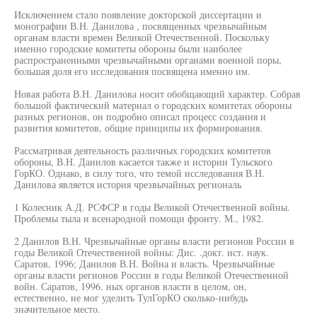
Исключением стало появление докторской диссертации и
монографии В.Н. Данилова , посвященных чрезвычайным
органам власти времен Великой Отечественной. Поскольку
именно городские комитеты обороны были наиболее
распространенными чрезвычайными органами военной поры,
большая доля его исследования посвящена именно им.
Новая работа В.Н. Данилова носит обобщающий характер. Собрав
большой фактический материал о городских комитетах обороны
разных регионов, он подробно описал процесс создания и
развития комитетов, общие принципы их формирования.
Рассматривая деятельность различных городских комитетов
обороны, В.Н. Данилов касается также и истории Тульского
ГорКО. Однако, в силу того, что темой исследования В.Н.
Данилова является история чрезвычайных региональ
1 Колесник А.Д. РСФСР в годы Великой Отечественной войны.
Проблемы тыла и всенародной помощи фронту. М., 1982.
2 Данилов В.Н. Чрезвычайные органы власти регионов России в
годы Великой Отечественной войны: Дис. .докт. ист. наук.
Саратов, 1996; Данилов В.Н. Война и власть. Чрезвычайные
органы власти регионов России в годы Великой Отечественной
войн. Саратов, 1996. ных органов власти в целом, он,
естественно, не мог уделить ТулГорКО сколько-нибудь
значительное место.