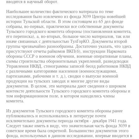
вводятся в научный оборот.
Наибольшее количество фактического материала по теме
исследования было извлечено из фонда 3039 Центра новейшей
истории Тульской области. В этом состоящем из 65 дел фонде
собраны, во-первых, практически все собственные документы
Тульского городского комитета обороны (постановления комитета,
его переписка), а, во-вторых, большое число материалов, так или
иначе связанных с деятельностью ТулГорКО. Документы второй
группы чрезвычайно разнообразны. Достаточно указать, что здесь
присутствуют отчеты райкомов ВКП(б), инструкции Наркомата
обороны СССР о военном обучении, военные оперативные планы,
схемы строительства оборонительных укреплений, разведсводки
Управления НКВД, стенограммы записей бесед работников НКВД
с различными категориями населения (военнослужащими,
партизанами, рабочими и т. д.), сводки о выпуске военной
продукции на тульских заводах и многие другие виды
документов. В целом, эти материалы дают сведения о широком
контексте деятельности Тульского городского комитета обороны и
том информационном поле, в котором находились члены
комитета.
Из документов Тульского городского комитета обороны ранее
публиковались и использовались в литературе почти
исключительно документы периода октября - декабря 1941 года.
Следует также иметь в виду, что значительная часть фонда 3039 в
советское время была секретной. Большинство документов этого
фонда, используемых в данном исследовании, впервые вводится в