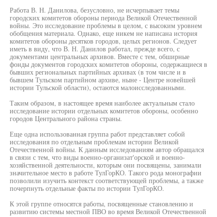
Работа В. Н. Данилова, безусловно, не исчерпывает темы
городских комитетов обороны периода Великой Отечественной
войны. Это исследование проблемы в целом, с высоким уровнем
обобщения материала. Однако, еще никем не написана история
комитетов обороны десятков городов, целых регионов. Следует
иметь в виду, что В. Н. Данилов работал, прежде всего, с
документами центральных архивов. Вместе с тем, обширные
фонды документов городских комитетов обороны, содержащиеся в
бывших региональных партийных архивах (в том числе и в
бывшем Тульском партийном архиве, ныне - Центре новейшей
истории Тульской области), остаются малоисследованными.
Таким образом, в настоящее время наиболее актуальным стало
исследование истории отдельных комитетов обороны, особенно
городов Центрального района страны.
Еще одна использованная группа работ представляет собой
исследования по отдельным проблемам истории Великой
Отечественной войны. К данным исследованиям автор обращался
в связи с тем, что виды военно-организат'орской и военно-
хозяйственной деятельности, которым они посвящены, занимали
значительное место в работе ТулГорКО. Такого рода монографии
позволили изучить контекст соответствующей проблемы, а также
почерпнуть отдельные факты по истории ТулГорКО.
К этой группе относятся работы, посвященные становлению и
развитию системы местной ПВО во время Великой Отечественной