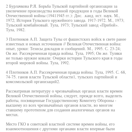
2 Бурлачкова P.JI. Борьба Тульской партийной организации за
увеличение производства военной продукции в годы Великой
Отечественной войны (19411945 гг.): Дис. .канд. ист. наук. М.,
1972; История Тульского оружейного завода. 1917-1972. М., 1973;
Тульский комбайновый. Тула, 1973; Тульский завод «Прибой».
Тула, 1982.
3 Плотников А.П. Защита Тулы от фашистских войск в свете ранее
известных и новых источников // Великая Отечественная война:
опыт, уроки: Тезисы докладов и сообщений. М., 1995. С. 23-24;
Он же. Рассекреченная правда войны. Тула, 1995; Он же. Туляки
не только оружие ковали: Очерки истории Тульского края в годы
второй мировой войны. Тула, 1992.
4 Плотников А.П. Рассекреченная правда войны. Тула, 1995. С. 68,
74-75. ганов власти Тульской области1, тульских партийной и
комсомольской организаций2.
Рассматривая литературу о чрезвычайных органах власти времен
Великой Отечественной войны, следует, прежде всего, выделить
работы, посвященные Государственному Комитету Обороны -
высшему из всех чрезвычайных органов власти, во многом
ставшему прототипом для создания аналогичных органов на
местах.
Место ГКО в советской властной системе времен войны, его
взаимоотношения с другими органами власти впервые были