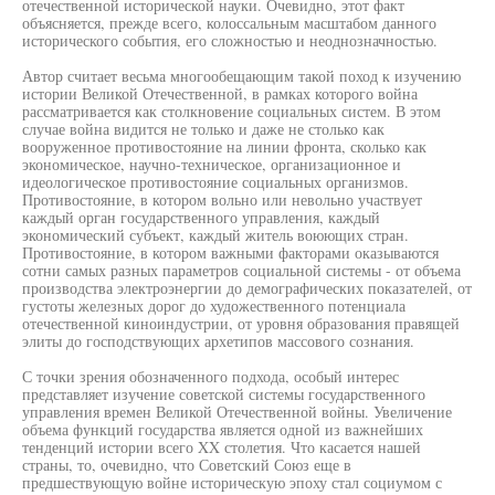
отечественной исторической науки. Очевидно, этот факт
объясняется, прежде всего, колоссальным масштабом данного
исторического события, его сложностью и неоднозначностью.
Автор считает весьма многообещающим такой поход к изучению
истории Великой Отечественной, в рамках которого война
рассматривается как столкновение социальных систем. В этом
случае война видится не только и даже не столько как
вооруженное противостояние на линии фронта, сколько как
экономическое, научно-техническое, организационное и
идеологическое противостояние социальных организмов.
Противостояние, в котором вольно или невольно участвует
каждый орган государственного управления, каждый
экономический субъект, каждый житель воюющих стран.
Противостояние, в котором важными факторами оказываются
сотни самых разных параметров социальной системы - от объема
производства электроэнергии до демографических показателей, от
густоты железных дорог до художественного потенциала
отечественной киноиндустрии, от уровня образования правящей
элиты до господствующих архетипов массового сознания.
С точки зрения обозначенного подхода, особый интерес
представляет изучение советской системы государственного
управления времен Великой Отечественной войны. Увеличение
объема функций государства является одной из важнейших
тенденций истории всего XX столетия. Что касается нашей
страны, то, очевидно, что Советский Союз еще в
предшествующую войне историческую эпоху стал социумом с