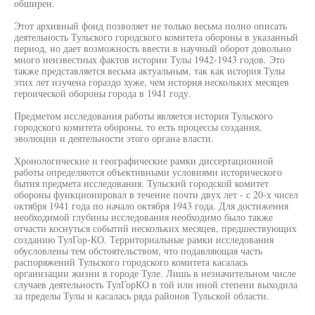
обширен.
Этот архивный фонд позволяет не только весьма полно описать
деятельность Тульского городского комитета обороны в указанный
период, но дает возможность ввести в научный оборот довольно
много неизвестных фактов истории Тулы 1942-1943 годов. Это
также представляется весьма актуальным, так как история Тулы
этих лет изучена гораздо хуже, чем история нескольких месяцев
героической обороны города в 1941 году.
Предметом исследования работы является история Тульского
городского комитета обороны, то есть процессы создания,
эволюции и деятельности этого органа власти.
Хронологические и географические рамки диссертационной
работы определяются объективными условиями исторического
бытия предмета исследования. Тульский городской комитет
обороны функционировал в течение почти двух лет - с 20-х чисел
октября 1941 года по начало октября 1943 года. Для достижения
необходимой глубины исследования необходимо было также
отчасти коснуться событий нескольких месяцев, предшествующих
созданию ТулГор-КО. Территориальные рамки исследования
обусловлены тем обстоятельством, что подавляющая часть
распоряжений Тульского городского комитета касалась
организации жизни в городе Туле. Лишь в незначительном числе
случаев деятельность ТулГорКО в той или иной степени выходила
за пределы Тулы и касалась ряда районов Тульской области.