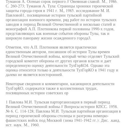
Туманов А. Осенью сорок первого // Овеянная славой. М., 1986.
С. 260-273; Туманов А. Тула: Страницы хроники героической
защиты города-героя в 1941 г. М„ 1985. исследование М. И.
Павловой1, посвященные истории тульской партийной
организации военного времени, ряд работ по истории тульских
заводов в период Великой Отечественной и несколько статей и
монографий А.П. Плотникова первой половины 1990-х годов,
представляющих как военные события обороны Тулы, так и
широкую панораму жизни осажденного города3.
Отметим, что А.П. Плотников является практически
единственным автором, писавшим об истории Тулы времен
Великой Отечественной войны, который четко отделяет Тульский
городской комитет обороны от других органов власти и дает
определенную оценку деятельности ТулГорКО4. Однако эта
оценка относится только к деятельности ТулГорКО в 1941 году и
далеко не является всесторонней.
Некоторые сведения и комментарии, касающиеся деятельности
ТулГорКО, содержатся также в коллективных трудах,
посвященных истории советских ор
1 Павлова М.И. Тульская парторганизация в первый период
Великой Отечественной войны // Вопросы истории КПСС. 1958.
№ 6. С. 114-128; Павлова М.И. Тульская партийная организация в
период героической обороны столицы и разгрома немецко-
фашистских войск под Москвой (зима 1941-1942 гг.): Дис. .канд.
ист. наук. М., 1960.