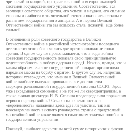
чрезвычайно мощной, централизованной и всепроникающей
системой государственного управления. Соответственно, вся
эволюция советского общества, его успехи и неудачи, его сильные
стороны и слабости в значительной степени оказались связаны с
развитием государственного аппарата. А в период Великой
Отечественной войны эта зависимость стала, пожалуй, еще более
сильной.
В отношении роли советского государства в Великой
Отечественной войне в российской историографии последнего
десятилетия ясно обозначились две противоположные точки
зрения. В одном случае провозглашается, что в годы войны
советская государственность показала свою принципиальную
недееспособность, а победу одержал народ1. Неясно, правда, кто и
каким образом, если не государственный аппарат, организовал
народные массы на борьбу с врагом. В другом случае, напротив,
историки утверждают, что именно в Великой Отечественной
войне наиболее выпукло проявились все достоинства
сверхцентрализованной государственной системы СССР2. Здесь
уже закрадывается сомнение: а не тот же ли сверхцентрализм, а
также личная диктатура И. В. Сталина предопределили поражения
первого периода войны? Ссылки на «внезапность» и
«вероломность» нападения здесь едва ли уместны, так как
неосведомленность высшего руководства страны о предстоящей
масштабной войне также является симптомом тяжелых ошибок в
государственном управлении.
Пожалуй, наиболее адекватным всей сумме исторических фактов