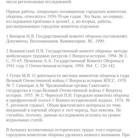
числа региональных исследований.
Первые работы, специально посвященные городским комитетам
обороны, относятся к 1950-70-ым годам. Это были, во-первых,
исследования проблемы в целом3, а, во-вторых, работы,
рассматривающие городские комитеты отдельных
1 Комаров Н.Я. Государственный комитет обороны постановляет.
Документы. Воспоминания. Комментарии. М., 1990.
2 Кнышев'ский П.Н. Государственный комитет обороны: методы
мобилизации трудовых ресурсов // Вопросы истории. 1994. № 2.
С. 53-65; Печенкин А.А. Государственный Комитет Обороны в
1941 году // Отечественная история. 1994. №4. С. 126-142.
3 Гутин M.JI. О деятельности местных комитетов обороны в годы
Великой Отечественной войны // Вопросы истории КПСС. 1970.
№ 7; Синицын A.M. Чрезвычайные органы Советского
государства в годы Великой Отечественной войны // Вопросы
истории. 1955. № 2; Чернозуб П.Н. Городские комитеты обороны
в прифронтовой полосе // Военно-исторический журнал. 1974. №
5. регионов страны1. Объем фактического материала по теме,
введенный в научный оборот в этот период, был невелик. Не
случайно, поэтому, данные исследования остались на уровне
журнальных статей.
В больших коллективных исторических трудах этого периода
городским комитетам обороны уделялось немного внимания. При