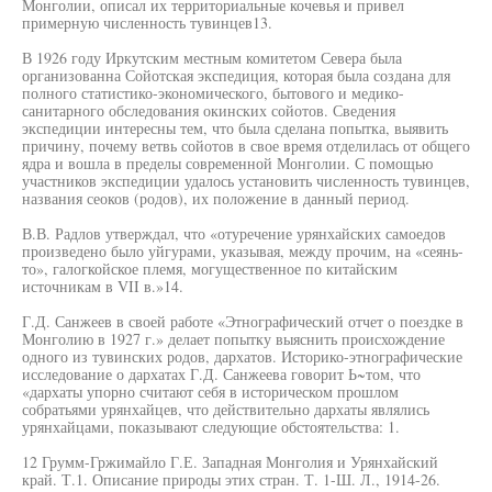
Монголии, описал их территориальные кочевья и привел
примерную численность тувинцев13.
В 1926 году Иркутским местным комитетом Севера была
организованна Сойотская экспедиция, которая была создана для
полного статистико-экономического, бытового и медико-
санитарного обследования окинских сойотов. Сведения
экспедиции интересны тем, что была сделана попытка, выявить
причину, почему ветвь сойотов в свое время отделилась от общего
ядра и вошла в пределы современной Монголии. С помощью
участников экспедиции удалось установить численность тувинцев,
названия сеоков (родов), их положение в данный период.
В.В. Радлов утверждал, что «отуречение урянхайских самоедов
произведено было уйгурами, указывая, между прочим, на «сеянь-
то», галогкойское племя, могущественное по китайским
источникам в VII в.»14.
Г.Д. Санжеев в своей работе «Этнографический отчет о поездке в
Монголию в 1927 г.» делает попытку выяснить происхождение
одного из тувинских родов, дархатов. Историко-этнографические
исследование о дархатах Г.Д. Санжеева говорит Ь~том, что
«дархаты упорно считают себя в историческом прошлом
собратьями урянхайцев, что действительно дархаты являлись
урянхайцами, показывают следующие обстоятельства: 1.
12 Грумм-Гржимайло Г.Е. Западная Монголия и Урянхайский
край. Т.1. Описание природы этих стран. Т. 1-Ш. Л., 1914-26.