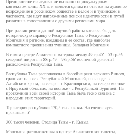
Предпринятое исследование вызвано социокультурным
контекстом конца XX в. и является одним из ответов на духовное
возрождение в российском обществе в целом и в тувинском в
частности, где идут напряженные поиски идентичности и путей
развития в сопоставлении с другими регионами мира.
При рассмотрении данной научной работы хотелось бы дать
историческую справку о Республике Тыва, о Республике
Монголия и регионе, входящем в ее состав, где наиболее
компактного проживания тувинцы, Западная Монголия.
В самом центре Азиатского материка между 49 гр.45' - 53 гр.56'
северной широты и 88гр.49' - 98гр.56' восточной долготы1
расположена Республика Тыва.
Республика Тыва расположена в бассейне реки верхнего Енисея,
граничит на юге с Республикой Монголией, на западе - с
Алтайским краем, на севере - с Красноярским, на северо-востоке -
с Иркутской областью, на востоке - с Республикой Бурятией. На
протяжении всей своей истории Тыва была тесно связана с
народами этих территорий.
Территория республики 170,5 тыс. кв. км. Население чуть
превышает У
300 тысяч человек. Столица Тывы - г. Кызыл.
Монголия, расположенная в центре Азиатского континента,