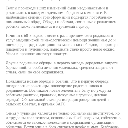
Темпы происходивших изменений были неодинаковыми и
различались в каждом отдельном обрядовом комплексе. В
наибольшей степени трансформации подвергся погребально-
поминальный обряд. Обряды и обычаи, связанные с рождением
ребенка также изменились в изучаемый период.
Начиная с 60-х годов, вместе с расширением сети роддомов и
услуг медицинской гинекологической помощи женщинам до и
после родов, ряд традиционных магических обрядов, например с
плацентой и пуповиной, выполнять стало просто невозможно.
Ушел в прошлое институт повитух.
Другие родильные обряды, в первую очередь дородовые запреты
беременной, способы лечения маленьких, средства защиты от
сглаза, сами по себе сохраняются.
Появляются новые обряды и обычаи. Это в первую очередь:
поздравление роженицы, оповещение родственников о
родившемся. Возникают новые элементы в быту по уходу за
ребенком (коляски, кроватки, покупные игрушки, детская
одежда). Обязательной стала регистрация рождения детей в
сельских Советах, в органах ЗАГС.
Семья у тувинцев является не только социальным институтом, но
и трудовым коллективом, основной ячейкой рода чем, собственно,
объясняется ее высокое положение в социальной организации
общества. Вступление в брак считается необходимым. Безбрачие-