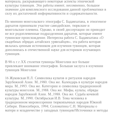
материала, раскрывающего некоторые аспекты этнической
культуры тувинцев. Эти работы имеют, несомненно, большое
значение для комплексного исследования данной проблематики в
силу их достаточной информативности и содержательности.
По мнению монгольского этнографа С. Бадамхатана, в этногенезе
дархатов принимали участие самодийские, тюркские и
монгольские племена. Однако, в своей диссертации он приводит
не все родоплеменные подразделения дархатов, которые имеют
тувинское происхождение. Интересна работа С. Бадамхатана «О
свадебных обрядах алтайских урянхайцев», эта работа которая
явлалась ценным источником для изучения тувинцев, которая
дополнялась в отечественной науке для историков изучающих
тувинцев.
В 90-х г.г.ХХ столетия тувинцы Монголии все больше
привлекают внимание этнографов. Большая заслуга в изучении
тувинцев Монголии
16 Жуковская Н.Л. Символика культов и ритуалов народов
Зарубежной Азии. М.,1980. Она же. Календарь в культуре народов
мира. М.,1993. Она же. Категории и символика традиционной
культуры монголов. М.,1988. Она же. Мифы, культы, обряды
народов Зарубежной Азии. М.,1988. Она же. Судьба кочевой
культуры. М.,1990. Октябрьская И.В. Тема человека в
традиционном мировоззрении тюркоязычных народов Южной
Сибири. Новосибирск, 1994; Соломатина С.Н. Материалы о
матери и младенчестве у западных тувинцев//Источники и методы