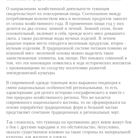
О направлениях хозяйственной деятельности тувинцев
свидетельствует их повседневная пища. Соотношение между
потребляемым количеством мяса и молочных продуктов зависит
от сезона хозяйственного года. В применении пищи год у них
делится на два сезона: зимний и летний. Зимний сезон, более
основательный, включает в себя, прежде всего мясо домашнего
скота, а также различные виды мучных изделий. В летнем
рационе первое место отводится молочным продуктам, второе -
мучным изделиям. В традиционной системе питания помимо ее
исконной мясо -молочной основы можно выделить такие
заимствованные элементы, как овощи. Нет никаких сомнений в
том, что эти инновации появились в ходе исторических контактов
с проживающими по соседству носителями развитой
земледельческой культуры.
В современной одежде тувинцев ясно выражена тенденция к
смене национальных особенностей региональными, то есть
характерными для целого историко-географического и вместе с
тем природно-хозяйственного региона. Что же касается
современного национального костюма, то он сформировался на
основе переработки традиционных форм и большей частью
представляет сочетание традиционных и региональных черт.
Так сложилось, что тувинцы на протяжении двух веков живут бок
о бок с другими народами и это обстоятельство, безусловно,
оказало существенное влияние на такие стороны их материальной
культуры, как жилище и одежда.