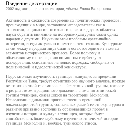
Введение диссертации
2002 год, автореферат по истории, Айыжы, Елена Валерьевна
Активность и сложность современных политических процессов,
происходящих в мире, заставляют исследователей как в
этнологии, социологии, психологии, так и в других областях
науки обратить внимание на историко-культурные связи одних
народов с другими. Изучение этой проблемы чрезвычайно
интересно, всегда актуально и, вместе с тем, сложно. Культурные
связи между народами мира были и остаются одним из важных
элементов исторического процесса. Более полному и
объективному их освещению во многом содействуют
исследования, основанные на новых подходах, свободных от
политической и идеологической конюнктуры.
Недостаточная изученность тувинцев, живущих за пределами
Республики Тыва, требует объективного научного анализа, прежде
всего конкретной сформировавшейся этнической группы, которые
в результате эмиграционного движения, а именно этнической
группы тувинцев, оказавшихся на территории Монголии.
Исследование динамики пространственно-временной
локализации этой группы, социальных реалий ее этнокультурного
развития призвано восполнить образовавшийся пробел в
изучении истории и культуры тувинцев, которые будут
способствовать более глубокому изучению этнической истории
тувинцев Монголии и, вообще, тувинского этноса.