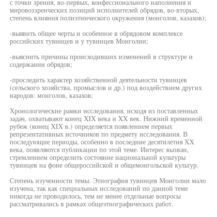
с точки зрения, во-первых, конфессионального наполнения и
мировоззренческих позиций исполнителей обрядов, во-вторых,
степень влияния полиэтнического окружения (монголов, казахов);
-выявить общее черты и особенное в обрядовом комплексе
российских тувинцев и у тувинцев Монголии;
-выяснить причины происходивших изменений в структуре и
содержании обрядов;
-проследить характер хозяйственной деятельности тувинцев
(сельского хозяйства, промыслов и др.) под воздействием других
народов: монголов, казахов;
Хронологические рамки исследования, исходя из поставленных
задач, охватывают конец XIX века и XX век. Нижний временной
рубеж (конец XIX в.) определяется появлением первых
репрезентативных источников по предмету исследования. В
последующие периоды, особенно в последние десятилетия XX
века, появляются публикации по этой теме. Интерес вызван,
стремлением определить состояние национальной культуры
тувинцев на фоне общероссийской и общемонгольской культур.
Степень изученности темы. Этнография тувинцев Монголии мало
изучена, так как специальных исследований по данной теме
никогда не проводилось, тем не менее отдельные вопросы
рассматривались в рамках общеэтнографических работ.