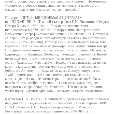
своей стороны участвовать в составе других племен. Несомненно,
участие их в образовании западных монголов, в котором они
сыграли роль в числе других лесных народов».7
По мере рШИТи9[ ЫШЕДОВМий ß Ц£НТР£А$М
отиЩЛХ/^ШЩШ З , Таковой стала работа Г.Н. Потанина «Очерки
Северо-Западной Монголии. Результаты путешествия
исполненного в 1879-1880 гг. по поручению Императорского
Величества Географического общества». По словам Г.Н. Потанина,
«в вершинах р. Кобдо живут кокчулутуны («кок» -по-монгольски
синий, «чилу» - камень), которые сами себя называют также тува;
киргизы зовут их кок-мунчак (по-киргизски значит синий бисер).
По одному показанию, они составляют пять хошунов: Мэрин-да,
Церин-да или Черин-да, Хомбу-да, Тэмик-да и Бэджин-да. Кроме
имен хошунов, у кок-чулутунов называют еще кости: Бюриот,
Хотун, Хасык, Донкур, Тарбут. Последние два называются не как
кости, а как хошуны. Все кок-чулутуны кочуют в вершинах р.
Кобдо, по Ак-колу и р. Карагатты; кость Донкур живут на оз.
Дулбо, кроме того, на Ак-коле помещают поколение сойон,
которые делится на две кости: сары-нойон и каратош»8. Он же
отмечает, что алтайские урянхайцы являются самым бедным
народом в Северо-Западной Монголии. Так что даже название
урянх шуба - «дэвиль урянхай» - означало «старая, изодранная».
6 Аристов H.A. Заметки об этническом составе тюркских племен и
народностей и сведения об их численности. Живая старина. 1896.
В. 3-4; Потанин Г.Н. Очерки Северо-Западной Монголии.
Результаты путешествия исполненного в 1879-1880 гг. по