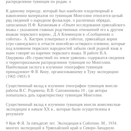
распределение тувинцев по родам. о
К данному периоду, который был наиболее плодотворный в
накоплении материалов по тувинцам Монголии относится целый
ряд сведений о народном фольклоре, о различных обрядах,
записанных Н.Ф. Катановым в «Опыте исследования урянхайского
языка с указанием главных родственных отношений его к другим
языкам тюркского корня», Д.А Клеменцом в «Сообщениях о
сойотах». А. Кастрен усматривал в сойотах, урянхайцах корни
угро-самоедского и отчасти енисейско-остяцкого племени, которые
под влиянием тюркских народностей забыли свой родной язык и
ныне говорят на наречии тюркского языка. В работе В.А.
Ощуркова «Из странствий по земле урянхов» содержатся сведения
о территориальном распределении тувинцев по Монголии.
Наибольшая заслуга в изучении этнографии тувинцев
принадлежит Ф.Я. Кону, организовавшему в Туву экспедицию
(1902-1903).9
Существенный вклад в изучение этнографии тувинцев внесли
работы B.C. Родевича, В.В. Сапожникова 10 , где авторы
попытались дать характеристику тувинцам Монголии.
Существенный вклад в изучении тувинцев внесли комплексные
экспедиции в начале XX в., которые были осуществлены в
результате
9 Кон Ф.Я. За пятьдесят лет. Экспедиция в Сойотию. М., 1934.
многих экспедиций в Урянхайский край и Северо-Западную