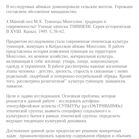
В исследуемых аймаках доминировали сельские жители. Горожане
составляли абсолютное меньшинство.
4 Маннай-оол М.Х. Тувинцы Монголии: традиции и
современность// Ученые записки ТНИИЯЛИ. Серия историческая.
В XVIII. Кызыл, 1995. С.56-62.
Предметом исследования стала современная этническая культура
тувинцев, живущих в Кобдосском аймаке Монголии. В работе
представлены история появления тувинцев на территории
Монголии, их кочевое хозяйство, материальная культура,
включающая в себя: жилище, утварь, пищи, национальную
одежду и украшения. В работе рассмотрены важные жизненные
этапы человека - детство, зрелость, старость и связанные с ними
родильный, свадебный и похоронно-погребальный обряды. Кроме
того, рассмотрена религиозная"' культура тувинцев: шаманизм,
ламаизм.
Цели и задачи исследования. Основная проблема, которая
решается в данной работе - исследовать штофико-
этногрАфнч&жие аспекты (СУПЫУРьг рд-с£№ТРНВАВМ0ь1
этнической группы; выявить специфику социального и
культурного бытия в рамках этнической группы; определить
ведущие тенденции культурной динамики.
Достижение данной цели предполагает решение конкретных
задач: -проанализировать характер содержания обрядов и обычаев