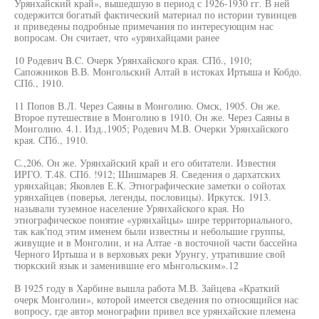
Урянхайский край», вышедшую в период с 1926-1930 гг. В ней
содержится богатый фактический материал по истории тувинцев
и приведены подробные примечания по интересующим нас
вопросам. Он считает, что «урянхайцами ранее
10 Родевич B.C. Очерк Урянхайского края. СПб., 1910;
Сапожников В.В. Монгольский Алтай в истоках Иртыша и Кобдо.
СПб., 1910.
11 Попов В.Л. Через Саяны в Монголию. Омск, 1905. Он же.
Второе путешествие в Монголию в 1910. Он же. Через Саяны в
Монголию. 4.1. Изд.,1905; Родевич M.B. Очерки Урянхайского
края. СПб., 1910.
С.,206. Он же. Урянхайский край и его обитатели. Известия
ИРГО. T.48. СПб. !912; Шишмарев Я. Сведения о дархатских
урянхайцав; Яковлев Е.К. Этнографические заметки о сойотах
урянхайцев (поверья, легенды, пословицы). Иркутск. 1913.
называли туземное население Урянхайского края. Но
этнографическое понятие «урянхайцы» шире территориального,
так как'под этим именем были известны и небольшие группы,
живущие и в Монголии, и на Алтае -в восточной части бассейна
Черного Иртыша и в верховьях реки Урунгу, утратившие свой
тюркский язык и заменившие его мЬнгольским».12
В 1925 году в Харбине вышла работа М.В. Зайцева «Краткий
очерк Монголии», которой имеется сведения по относящийся нас
вопросу, где автор монографии привел все урянхайские племена