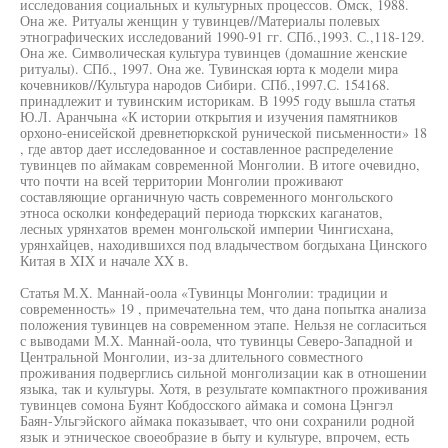
исследования социальных и культурных процессов. Омск, 1988.
Она же. Ритуалы женщин у тувинцев//Материалы полевых
этнографических исследований 1990-91 гг. СПб.,1993. С.,118-129.
Она же. Символическая культура тувинцев (домашние женские
ритуалы). СПб., 1997. Она же. Тувинская юрта к модели мира
кочевников//Культура народов Сибири. СПб.,1997.С. 154168.
принадлежит и тувинским историкам. В 1995 году вышла статья
Ю.Л. Аранчына «К истории открытия и изучения памятников
орхоно-енисейской древнетюркской рунической письменности» 18
, где автор дает исследованное и составленное распределение
тувинцев по аймакам современной Монголии. В итоге очевидно,
что почти на всей территории Монголии проживают
составляющие органичную часть современного монгольского
этноса осколки конфедераций периода тюркских каганатов,
лесных урянхатов времен монгольской империи Чингисхана,
урянхайцев, находившихся под владычеством богдыхана Цинского
Китая в XIX и начале XX в.
Статья М.Х. Маннай-оола «Тувинцы Монголии: традиции и
современность» 19 , примечательна тем, что дана попытка анализа
положения тувинцев на современном этапе. Нельзя не согласиться
с выводами М.Х. Маннай-оола, что тувинцы Северо-Западной и
Центральной Монголии, из-за длительного совместного
проживания подверглись сильной монголизации как в отношении
языка, так и культуры. Хотя, в результате компактного проживания
тувинцев сомона Буянт Кобдосского аймака и сомона Цэнгэл
Баян-Ульгэйского аймака показывает, что они сохранили родной
язык и этническое своеобразие в быту и культуре, впрочем, есть