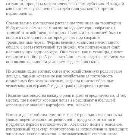
ситуации, процессы межэтнического взаимодействия. В каждом
конкретном случае степень воздействия указанных причин
неравноценна.
Сравнительно компактное расселение тувинцев на территории
Кобдосского аймака во многом определяет единообразие их
занятий и хозяйственного цикла. Главным их занятием было и
остается скотоводство, которое до сих пор сохраняет
традиционные черты. Формы ведения хозяйства имеют много
общего с соответствующей тувинской, что подтверждает факт
наличия у них единого ядра. Они также, как и тувинцы, имеют
сезонные пастбища. А роль пастбищ в скотоводстве незаменима:
они являются главным условием содержания скота.
Из домашних животных основную хозяйственную роль играют
лошади, так как кочевание как хозяйственная потребность
немыслимо без этих животных, издавна приспособленных
человеком для верховой езды и транспортировки грузов.
Помимо скотоводства важную роль играет огородничество. В тех
местах, где имеется хорошая почва выращивают небольшой
ассортимент овощей: картофель, лук, морковь.
В целом для хозяйства тувинцев характерна направленность на
удовлетворение своих потребностей в продуктах питания и
предметах первой необходимости. Хозяйство носит в основном
комплексный характер: многостороннее использование домашних
животных, огородничество, в незначительной степени охота.