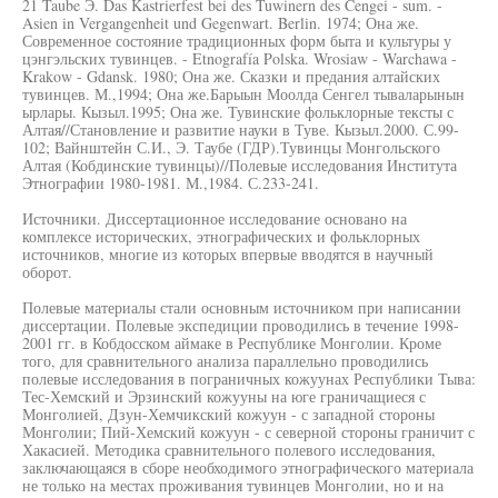
21 Taube Э. Das Kastrierfest bei des Tuwinern des Cengei - sum. -
Asien in Vergangenheit und Gegenwart. Berlin. 1974; Она же.
Современное состояние традиционных форм быта и культуры у
цэнгэльских тувинцев. - Etnografía Polska. Wrosiaw - Warchawa -
Krakow - Gdansk. 1980; Она же. Сказки и предания алтайских
тувинцев. М.,1994; Она же.Барыын Моолда Сенгел тываларынын
ырлары. Кызыл.1995; Она же. Тувинские фольклорные тексты с
Алтая//Становление и развитие науки в Туве. Кызыл.2000. С.99-
102; Вайнштейн С.И., Э. Таубе (ГДР).Тувинцы Монгольского
Алтая (Кобдинские тувинцы)//Полевые исследования Института
Этнографии 1980-1981. М.,1984. С.233-241.
Источники. Диссертационное исследование основано на
комплексе исторических, этнографических и фольклорных
источников, многие из которых впервые вводятся в научный
оборот.
Полевые материалы стали основным источником при написании
диссертации. Полевые экспедиции проводились в течение 1998-
2001 гг. в Кобдосском аймаке в Республике Монголии. Кроме
того, для сравнительного анализа параллельно проводились
полевые исследования в пограничных кожуунах Республики Тыва:
Тес-Хемский и Эрзинский кожууны на юге граничащиеся с
Монголией, Дзун-Хемчикский кожуун - с западной стороны
Монголии; Пий-Хемский кожуун - с северной стороны граничит с
Хакасией. Методика сравнительного полевого исследования,
заключающаяся в сборе необходимого этнографического материала
не только на местах проживания тувинцев Монголии, но и на