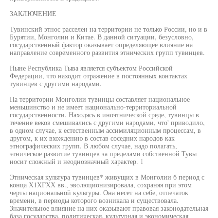
ЗАКЛЮЧЕНИЕ
Тувинский этнос расселен на территории не только России, но и в
Бурятии, Монголии и Китае. В данной ситуации, безусловно,
государственный фактор оказывает определяющее влияние на
направление современного развития этнических групп тувинцев.
Ныне Республика Тыва является субъектом Российской
Федерации, что находит отражение в постоянных контактах
тувинцев с другими народами.
На территории Монголии тувинцы составляет национальное
меньшинство и не имеет национально-территориальной
государственности. Находясь в иноэтнической среде, тувинцы в
течение веков смешивались с другими народами, что' приводило,
в одном случае, к естественным ассимиляционным процессам, в
другом, к их вхождению в состав соседних народов как
этнографических групп. В любом случае, надо полагать,
этническое развитие тувинцев за пределами собственной Тувы
носит сложный и неоднозначный характер. 1
Этническая культура тувинцев* живущих в Монголии б период с
конца Х1ХГХХ вв., эволюционизировала, сохраняя при этом
черты национальной культуры. Она несет на себе, отпечаток
времени, в периоды которого возникала и существовала.
Значительное влияние на них оказывают правовая законодательная
база государства, политическая, культурная и экономическая