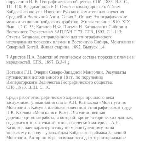
поручению И. В. Географического общества. СПб.,1883. В.З. С.,
111-118; Владимирцов Б.Я. Отчет о командировке к байтам
Кобдоского округа. Известия Русского комитета для изучения
Средней и Восточной Азии. Серия.2; Он же: Этнографические
мелочи из жизни кобдоских дэрбэтов. Живая старина.1910. XIX.
Вып. 1,2 С. 33; Катанов Н.Ф. Письма H. Катанова из Сибири и
Восточного Туркестана// ЗАП.РАН Т.73. СПб.,1893. С.1-113;
Отчеты Катанова, отправленного для этнографического
исследования тюркских племен в Восточную Сибирь, Монголию и
Северный Китай. Живая старина. 1892. Выпуск 1,4.
7 Аристов H.A. Заметки об этническом составе тюркских племен и
народностей. СПб., 1897. В.3-4 g
Потанин Г.Н. Очерки Северо-Западной Монголии. Результаты
путешествия исполненного в 18 гг. по поручению
Императорского Величества Географического общества.
СПб.,1883. B.III. С. 1С
Среди работ этнографического характера прошлого века
заслуживает упоминания статья А.Н. Казнакова «Мои пути по
Монголии и Каму» в наиболее известном этнографическом труде
П.К. Козлова «Монголия и Кам». Эта единственная
дореволюционная работа, в которой, кроме исторических данных,
содержится значительный этнографический материал. А.Н.
Казнаков дает характеристику по малоизученному тогда
тюркскому народу - урянхайцам Кобдосского аймака Западной
Монголии. Автор по мере возможности дает территориальное