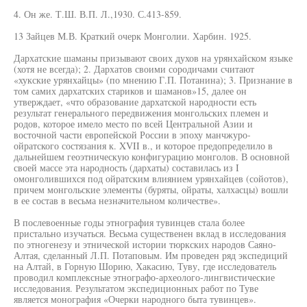
4. Он же. Т.Ш. В.П. Л.,1930. С.413-859.
13 Зайцев М.В. Краткий очерк Монголии. Харбин. 1925.
Дархатские шаманы призывают своих духов на урянхайском языке
(хотя не всегда); 2. Дархатов своими сородичами считают
«хукские урянхайцы» (по мнению Г.П. Потанина); 3. Признание в
том самих дархатских стариков и шаманов»15, далее он
утверждает, «что образование дархатской народности есть
результат генерального передвижения монгольских племен и
родов, которое имело место по всей Центральной Азии и
восточной части европейской России в эпоху манчжуро-
ойратского состязания к. XVII в., и которое предопределило в
дальнейшем геоэтническую конфигурацию монголов. В основной
своей массе эта народность (дархаты) составилась из I
омонголившихся под ойратским влиянием урянхайцев (сойотов),
причем монгольские элементы (буряты, ойраты, халхасцы) вошли
в ее состав в весьма незначительном количестве».
В послевоенные годы этнография тувинцев стала более
пристально изучаться. Весьма существенен вклад в исследования
по этногенезу и этнической истории тюркских народов Саяно-
Алтая, сделанный Л.П. Потаповым. Им проведен ряд экспедиций
на Алтай, в Горную Шорию, Хакасию, Туву, где исследователь
проводил комплексные этнографо-археолого-лингвистические
исследования. Результатом экспедиционных работ по Туве
является монография «Очерки народного быта тувинцев».