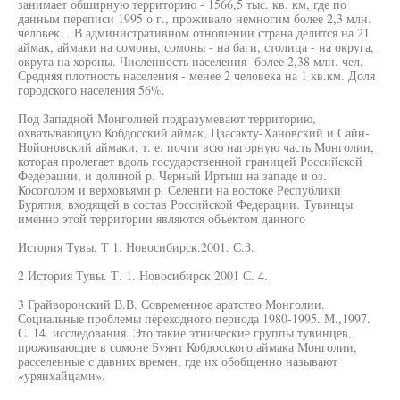
занимает обширную территорию - 1566,5 тыс. кв. км, где по
данным переписи 1995 о г., проживало немногим более 2,3 млн.
человек. . В административном отношении страна делится на 21
аймак, аймаки на сомоны, сомоны - на баги, столица - на округа,
округа на хороны. Численность населения -более 2,38 млн. чел.
Средняя плотность населения - менее 2 человека на 1 кв.км. Доля
городского населения 56%.
Под Западной Монголией подразумевают территорию,
охватывающую Кобдосский аймак, Цзасакту-Хановский и Сайн-
Нойоновский аймаки, т. е. почти всю нагорную часть Монголии,
которая пролегает вдоль государственной границей Российской
Федерации, и долиной р. Черный Иртыш на западе и оз.
Косоголом и верховьями р. Селенги на востоке Республики
Бурятия, входящей в состав Российской Федерации. Тувинцы
именно этой территории являются объектом данного
История Тувы. Т 1. Новосибирск.2001. С.З.
2 История Тувы. Т. 1. Новосибирск.2001 С. 4.
3 Грайворонский В.В. Современное аратство Монголии.
Социальные проблемы переходного периода 1980-1995. М.,1997.
С. 14. исследования. Это такие этнические группы тувинцев,
проживающие в сомоне Буянт Кобдосского аймака Монголии,
расселенные с давних времен, где их обобщенно называют
«урянхайцами».