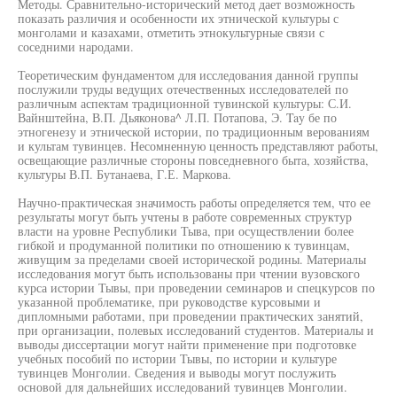
Методы. Сравнительно-исторический метод дает возможность
показать различия и особенности их этнической культуры с
монголами и казахами, отметить этнокультурные связи с
соседними народами.
Теоретическим фундаментом для исследования данной группы
послужили труды ведущих отечественных исследователей по
различным аспектам традиционной тувинской культуры: С.И.
Вайнштейна, В.П. Дьяконова^ Л.П. Потапова, Э. Tay бе по
этногенезу и этнической истории, по традиционным верованиям
и культам тувинцев. Несомненную ценность представляют работы,
освещающие различные стороны повседневного быта, хозяйства,
культуры В.П. Бутанаева, Г.Е. Маркова.
Научно-практическая значимость работы определяется тем, что ее
результаты могут быть учтены в работе современных структур
власти на уровне Республики Тыва, при осуществлении более
гибкой и продуманной политики по отношению к тувинцам,
живущим за пределами своей исторической родины. Материалы
исследования могут быть использованы при чтении вузовского
курса истории Тывы, при проведении семинаров и спецкурсов по
указанной проблематике, при руководстве курсовыми и
дипломными работами, при проведении практических занятий,
при организации, полевых исследований студентов. Материалы и
выводы диссертации могут найти применение при подготовке
учебных пособий по истории Тывы, по истории и культуре
тувинцев Монголии. Сведения и выводы могут послужить
основой для дальнейших исследований тувинцев Монголии.