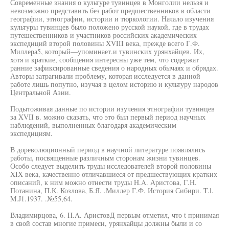
Современные знания о культуре тувинцев в Монголии нельзя и
невозможно представить без работ предшественников в области
географии, этнографии, истории и тюркологии. Начало изучения
культуры тувинцев было положено русской наукой, где в трудах
путешественников и участников российских академических
экспедиций второй половины XVIII века, прежде всего Г.Ф.
Миллера5, который—упоминает.и тувинских урянхайцев. Их,
хотя и краткие, сообщения интересны уже тем, что содержат
ранние зафиксированные сведения о народных обычаях и обрядах.
Авторы затрагивали проблему, которая исследуется в данной
работе лишь попутно, изучая в целом историю и культуру народов
Центральной Азии.
Подытоживая данные по истории изучения этнографии тувинцев
за XVII в. можно сказать, что это был первый период научных
наблюдений, выполненных благодаря академическим
экспедициям.
В дореволюционный период в научной литературе появлялись
работы, посвященные различным сторонам жизни тувинцев.
Особо следует выделить труды исследователей второй половины
XIX века, качественно отличавшиеся от предшествующих кратких
описаний, к ним можно отнести труды H.A. Аристова, Г.Н.
Потанина, П.К. Козлова, Б.Я. .Миллер Г.Ф. История Сибири. T.l.
M.J1.1937. .№55,64.
Владимирцова, 6. H.A. АристовД первым отметил, что t принимая
в свой состав многие примеси, урянхайцы должны были и со