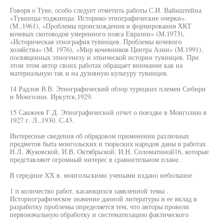
Говоря о Туве, особо следует отметить работы С.И. Вайнштейна
«Тувинцы-тоджинцы. Историко-этнографические очерки».
(М.,1961), «Проблемы происхождения и формирования ХКТ
кочевых скотоводов умеренного пояса Евразии» (М.1973),
«Историческая этнография тувинцев. Проблемы кочевого
хозяйства» (М. 1976), «Мир кочевников Центра Азии» (М.1991),
посвященных этногенезу и этнической истории тувинцев. При
этом этом автор своих работах обращает внимание как на
материальную так и на духовную культуру тувинцев.
14 Радлов В.В. Этнографический обзор турецких племен Сибири
и Монголии. Иркутск,1929.
15 Санжеев Г.Д. Этнографический отчет о поездке в Монголию в
1927 г. Л.,1930. С.43.
Интересные сведения об обрядовом применении различных
предметов быта монгольских и тюркских народов даны в работах
Н.Л. Жуковской, И.В. Октябрьской, И.Н. Соломатиной16, которые
представляют огромный интерес в сравнительном плане.
В середине XX в. монгольскими учеными издано небольшое
1 п количество работ, касающихся заявленной темы .
Историографическое значение данной литературы и ее вклад в
разработку проблемы определяется тем, что авторы провели
первоначальную обработку и систематизацию фактического