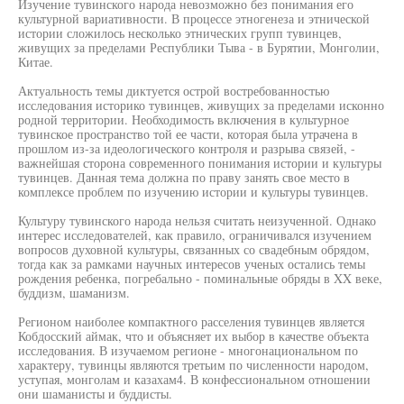
Изучение тувинского народа невозможно без понимания его
культурной вариативности. В процессе этногенеза и этнической
истории сложилось несколько этнических групп тувинцев,
живущих за пределами Республики Тыва - в Бурятии, Монголии,
Китае.
Актуальность темы диктуется острой востребованностью
исследования историко тувинцев, живущих за пределами исконно
родной территории. Необходимость включения в культурное
тувинское пространство той ее части, которая была утрачена в
прошлом из-за идеологического контроля и разрыва связей, -
важнейшая сторона современного понимания истории и культуры
тувинцев. Данная тема должна по праву занять свое место в
комплексе проблем по изучению истории и культуры тувинцев.
Культуру тувинского народа нельзя считать неизученной. Однако
интерес исследователей, как правило, ограничивался изучением
вопросов духовной культуры, связанных со свадебным обрядом,
тогда как за рамками научных интересов ученых остались темы
рождения ребенка, погребально - поминальные обряды в XX веке,
буддизм, шаманизм.
Регионом наиболее компактного расселения тувинцев является
Кобдосский аймак, что и объясняет их выбор в качестве объекта
исследования. В изучаемом регионе - многонациональном по
характеру, тувинцы являются третьим по численности народом,
уступая, монголам и казахам4. В конфессиональном отношении
они шаманисты и буддисты.