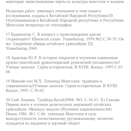
некоторые заимствованные черты из культуры монголов и казахов.
Несколько работ, имеющих отношение к теме нашего
исследования, изданы в Китайской Народной Республике20.
Опубликованная в Китайской Народной республике и Республике
Монголия литература по этнографии
17 Бадамхатан С. К вопросу о происхождении цаатан
(тоджинцев)// Шинжлэх ухаан. Улаанбаатар, 1959.№2.С.30-35; Он
же. Свадебные обряды алтайских урянхайцев.ТД.
Улаанбаатар,1960.
18 Аранчын Ю.Л. К истории открытия и изучения памятников
орхоно-енисейской древнетюркской рунической письменности//
Ученые записки. Серия историческая. В XVIII. Кызыл. 1995.С.63-
68.
19 Маннай-оол М.Х. Тувинцы Монголии: традиции и
современность//Ученые записки. Серия историческая. В XVIII.
Кызыл, 1995. С.56-62.
20 Сюй Лицюнь. Тувайцы.КитайЛ988. №3. С.34-41; Хз Синлян.
Первые шаги в изучени религиозных верований алтайских
урянхайцев.-Миньцзу яньцзю (Изучение национальностей).
Пекин.1986. №1. С.66. тувинцев Монголии в силу
малодоступности отечественному русскоязычному читателю
нуждается во введении в научный оборот.