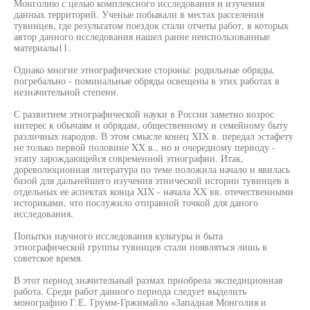
Монголию с целью комплексного исследования и изучения
данных территорий. Ученые побывали в местах расселения
тувинцев, где результатом поездок стали отчеты работ, в которых
автор данного исследования нашел ранне неиспользованные
материалы11.
Однако многие этнографические стороны: родильные обряды,
погребально - поминальные обряды освещены в этих работах в
незначительной степени.
С развитием этнографической науки в России заметно возрос
интерес к обычаям и обрядам, общественному и семейному быту
различных народов. В этом смысле конец XIX в. передал эстафету
не только первой половине XX в., но и очередному периоду -
этапу зарождающейся современной этнографии. Итак,
дореволюционная литература по теме положила начало и явилась
базой для дальнейшего изучения этнической истории тувинцев в
отдельных ее аспектах конца XIX - начала XX вв. отечественными
историками, что послужило отправной точкой для даного
исследования.
Попытки научного исследования культуры и быта
этнографической группы тувинцев стали появляться лишь в
советское время.
В этот период значительный размах приобрела экспедиционная
работа. Среди работ данного периода следует выделить
монографию Г.Е. Грумм-Гржимайло «Западная Монголия и