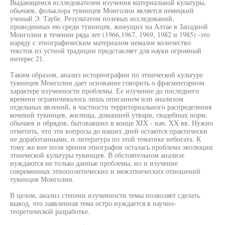
Выдающимся ислледователем изучения материальной культуры,
обычаев, фольклора тувинцев Монголии является немецкий
ученый Э. Таубе. Результатом полевых исследований,
проведенных ею среди тувинцев, живущих на Алтае в Западной
Монголии в течении ряда лет (1966,1967, 1969, 1982 и 1985) -это
наряду с этнографическим материалом немалое количество
текстов из устной традиции представляет для науки огромный
интерес 21.
Таким образом, анализ историографии по этнической культуре
тувинцев Монголии дает основание говорить о фрагментарном
характере изученности проблемы. Ее изучение до последнего
времени ограничивалось лишь описанием или анализом
отдельных явлений, в частности территориального распределения
кочевий тувинцев, жилища, домашней утвари, свадебных норм,
обычаев и обрядов, бытовавших в конце XIX - нач. XX вв. Нужно
отметить, что эти вопросы до наших дней остаются практически
не доработанными, и литература по этой тематике небогата. К
тому же вне поля зрения этнографов осталась проблема эволюции
этнической культуры тувинцев. В обстоятельном анализе
нуждаются не только данные проблемы, но и изучение
современных этнополитических и межэтнических отношений
тувинцев Монголии.
В целом, анализ степени изученности темы позволяет сделать
вывод, что заявленная тема остро нуждается в научно-
теоретической разработке.