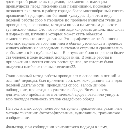
достоверной родине их прадедов, несомненно, имеет ряд
преимуществ перед письменными памятниками, поскольку
позволяет включить в работу гораздо более многообразный спектр
проявлений традиционно-бытовой культуры. При этом виде
полевой работы сбор материалов по проблеме культуры тувинцев
проводился, в основном, методом опроса на местном диалекте
тувинского языка. Это позволило зафиксировать диалектные слова
и выражения, изучение которых может стать объектом
самостоятельного исследования. Этнографические особенности
местных вариантов того или иного обычая уточнялись в процессе
живого общения с народными знатоками старины и сравнивались
с обычаями в Республике Тыва. В результате было опрошено более
ста человек в ходе полевых исследований. В конце работы в
приложении имеется список респондентов, от которых были
получены наиболее полные сведения22.
Стационарный метод работы проводился в основном в летний и
осенний периоды, был применен весь комплекс различных видов
полевой деятельности: проводился опрос, велось личное
наблюдение, происходило участие в обряде. Возможность
длительного пребывания в этнической среде позволило увидеть
всю последовательность этапов свадебного обряда.
На всех этапах сбора полевого материала применялись различные
методы фиксации: фотографирование, аудиозапись, графическое
изображение.
Фольклор, при соблюдении критического подхода к нему,