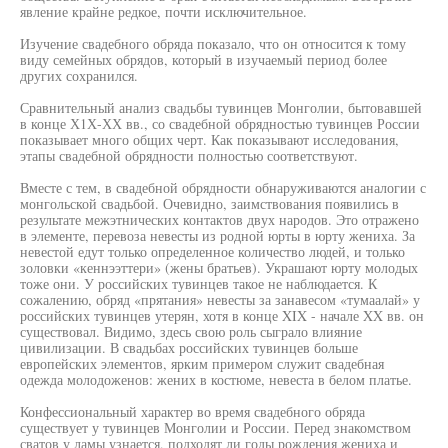
явление крайне редкое, почти исключительное.
Изучение свадебного обряда показало, что он относится к тому
виду семейных обрядов, который в изучаемый период более
других сохранился.
Сравнительный анализ свадьбы тувинцев Монголии, бытовавшей
в конце Х1Х-ХХ вв., со свадебной обрядностью тувинцев России
показывает много общих черт. Как показывают исследования,
этапы свадебной обрядности полностью соответствуют.
Вместе с тем, в свадебной обрядности обнаруживаются аналогии с
монгольской свадьбой. Очевидно, заимствования появились в
результате межэтнических контактов двух народов. Это отражено
в элементе, перевоза невесты из родной юрты в юрту жениха. За
невестой едут только определенное количество людей, и только
золовки «кеннээттери» (жены братьев). Украшают юрту молодых
тоже они. У российских тувинцев такое не наблюдается. К
сожалению, обряд «прятания» невесты за занавесом «тумаалай» у
российских тувинцев утерян, хотя в конце XIX - начале XX вв. он
существовал. Видимо, здесь свою роль сыграло влияние
цивилизации. В свадьбах российских тувинцев больше
европейских элементов, ярким примером служит свадебная
одежда молодоженов: жених в костюме, невеста в белом платье.
Конфессиональный характер во время свадебного обряда
существует у тувинцев Монголии и России. Перед знакомством
сватов у ламы узнается, подходят ли годы рождения жениха и