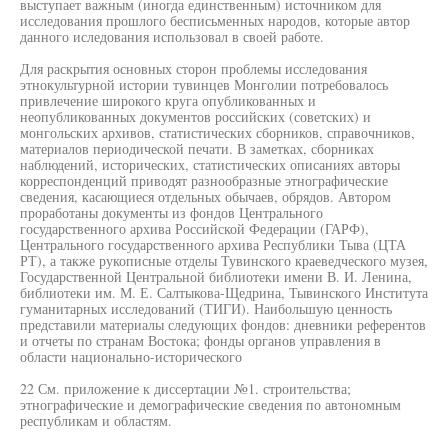
выступает важным (иногда единственным) источником для
исследования прошлого бесписьменных народов, которые автор
данного иследования использовал в своей работе.
Для раскрытия основных сторон проблемы исследования
этнокультурной истории тувинцев Монголии потребовалось
привлечение широкого круга опубликованных и
неопубликованных документов российских (советских) и
монгольских архивов, статистических сборников, справочников,
материалов периодической печати. В заметках, сборниках
наблюдений, исторических, статистических описаниях авторы
корреспонденций приводят разнообразные этнографические
сведения, касающиеся отдельных обычаев, обрядов. Автором
проработаны документы из фондов Центрального
государственного архива Российской Федерации (ГАРФ),
Центрального государственного архива Республики Тыва (ЦТА
РТ), а также рукописные отделы Тувинского краеведческого музея,
Государственной Центральной библиотеки имени В. И. Ленина,
библиотеки им. М. Е. Салтыкова-Щедрина, Тывинского Института
гуманитарных исследований (ТИГИ). Наибольшую ценность
представили материалы следующих фондов: дневники референтов
и отчеты по странам Востока; фонды органов управления в
области национально-исторического
22 См. приложение к диссертации №1. строительства;
этнографические и демографические сведения по автономным
республикам и областям.