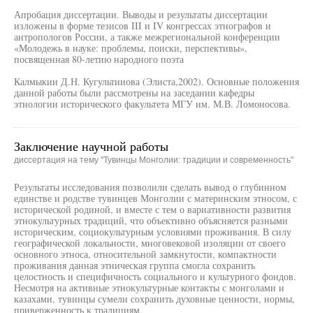
Апробация диссертации. Выводы и результаты диссертации
изложены в форме тезисов III и IV конгрессах этнографов и
антропологов России, а также межрегиональной конференции
«Молодежь в науке: проблемы, поиски, перспективы»,
посвященная 80-летию народного поэта
Калмыкии Д.Н. Кугультииова (Элиста,2002). Основные положения
данной работы были рассмотрены на заседании кафедры
этнологии исторического факультета МГУ им. М.В. Ломоносова.
Заключение научной работы
диссертация на тему "Тувинцы Монголии: традиции и современность"
Результаты исследования позволили сделать вывод о глубинном
единстве и родстве тувинцев Монголии с материнским этносом, с
исторической родиной, и вместе с тем о вариативности развития
этнокультурных традиций, что объективно объясняется разными
историческим, социокультурным условиями проживания. В силу
географической локальности, многовековой изоляции от своего
основного этноса, относительной замкнутости, компактности
проживания данная этническая группа смогла сохранить
целостность и специфичность социального и культурного фондов.
Несмотря на активные этнокультурные контакты с монголами и
казахами, тувинцы сумели сохранить духовные ценности, нормы,
приверженность к традициям.