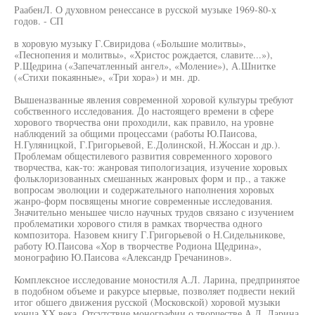
РаабенЛ. О духовном ренессансе в русской музыке 1969-80-х
годов. - СП
в хоровую музыку Г.Свиридова («Большие молитвы»,
«Песнопения и молитвы», «Христос рождается, славите...»),
Р.Щедрина («Запечатленный ангел», «Моление»), А.Шнитке
(«Стихи покаянные», «Три хора») и мн. др.
Вышеназванные явления современной хоровой культуры требуют
собственного исследования. До настоящего времени в сфере
хорового творчества они проходили, как правило, на уровне
наблюдений за общими процессами (работы Ю.Паисова,
Н.Гуляницкой, Г.Григорьевой, Е.Долинской, Н.Жоссан и др.).
Проблемам общестилевого развития современного хорового
творчества, как-то: жанровая типологизация, изучение хоровых
фольклоризованных смешанных жанровых форм и пр., а также
вопросам эволюции и содержательного наполнения хоровых
жанро-форм посвящены многие современные исследования.
Значительно меньшее число научных трудов связано с изучением
проблематики хорового стиля в рамках творчества одного
композитора. Назовем книгу Г.Григорьевой о Н.Сидельникове,
работу Ю.Паисова «Хор в творчестве Родиона Щедрина»,
монографию Ю.Паисова «Александр Гречанинов».
Комплексное исследование моностиля А.Л. Ларина, предпринятое
в подобном объеме и ракурсе ьпервые, позволяет подвести некий
итог обшего движения русской (Московской) хоровой музыки
конца XX века. Отсутствие монографии о творчестве А.Л. Ларина