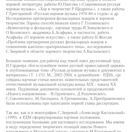
хоровой литературы: работы Ю.Паисова («Современная русская
хоровая музыка», «Хор в творчестве Р.Щедрина»), а также работы
Г.Григорьевой «Русская хоровая музыка 1970-80-х годов» и др.
Исследованию претворения фольклорных жанров в хоровом
творчестве Ларина способствовали книга Г.Головинского
«Композитор и фольклор», научные труды И.Земцовского и
О.Коловского, академика Б.Асафьева, в частности, работа
Асафьева «О хоровом искусстве», а также работа Н.Жоссан
«Проблема претворения русских фольклорных жанров в
сочинениях кантатно-ораториального типа», исследования
С.Зверевой в области хорового творчества А.Кастальского.
Большое значение для работы над темой имел двухтомный труд
И.Гарднера «Богослужебное пение русской православной церкви»
и опубликованные тома «Русская духовная музыка в документах и
материалах» (Т. 1-ГО. М., 2002-2004, в дальнейшем - РДМ), где
собраны научные статьи многих значительных представителей
отечественной музыкальной культуры конца XIX - начала XX
веков. Подлинные документы основателей и продолжателей
«Нового направления» - В.Одоевского, Д.Разумовского,
С.Смоленского, М.Лисицина, А.Гречанинова, А.Преображенского
были использованы при написании первой главы диссертации.
Так же, как и в монографии С.Зверевой «Александр Кастальский»
(1999), в РДМ сформулированы научные положения,
послужившие базовыми для настоящего исследования. Мы имеем
в виду определение творческих позиций школы Нового
направления и Московской школы, сделанные М.Рахмановой во