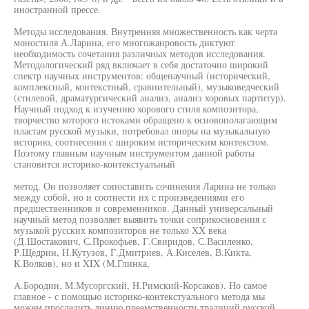
иностранной прессе.
Методы исследования. Внутренняя множественность как черта
моностиля А.Ларина, его многожанровость диктуют
необходимость сочетания различных методов исследования.
Методологический ряд включает в себя достаточно широкий
спектр научных инструментов: общенаучный (исторический,
комплексный, контекстный, сравнительный), музыковедческий
(стилевой, драматургический анализ, анализ хоровых партитур).
Научный подход к изучению хорового стиля композитора,
творчество которого истоками обращено к основополагающим
пластам русской музыки, потребовал опоры на музыкальную
историю, соотнесения с широким историческим контекстом.
Поэтому главным научным инструментом данной работы
становится историко-контекстуалъный
метод. Он позволяет сопоставить сочинения Ларина не только
между собой, но и соотнести их с произведениями его
предшественников и современников. Данный универсальный
научный метод позволяет выявить точки соприкосновения с
музыкой русских композиторов не только XX века
(Д.Шостакович, С.Прокофьев, Г.Свиридов, С.Василенко,
Р.Щедрин, Н.Кутузов, Г.Дмитриев, А.Киселев, В.Кикта,
К.Волков), но и XIX (М.Глинка,
A.Бородин, М.Мусоргский, Н.Римский-Корсаков). Но самое
главное - с помощью историко-контекстуального метода мы
можем проследить линию преемственности традиций русской