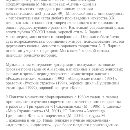
сформулирована М.Михайловым: «Стиль - один из
типологических подходов к различным явлениям
действительности»2 [там же, 49]. Многослойность, многомерность
- репрезентативная черта любого произведения искусства XX
века, так как. создавая его, творец отталкивается от громадного
опыта предшествующего развития. Как всякий современный стиль
эпохи рубежа XX-XXI веков, хоровсй стиль А.Ларина
многомерен, многослоен и полифоничен. Отражая событийную
суть возрожденчества: обогащение жанров, использование текстов
церковного канона, моностиль хорового творчества А.Л. Ларина
истоками уходит к традициям Московской хоровой школы,
имеющей большую историю.
Музыкальным материалом диссертации послужили основные
хоровые произведения А.Ларина, написанные в разных жанровых
формах в зрелый период творчества композитора: кантаты
«Рождественские колядки» (1992), «Солдатские песни» (1984);
оратория «Русские страсти» (1994), хоровой цикл «Пушкинские
страницы» (1999), хоровой концерт «Кровь
2 Понятие моностиля сформировалось с 1980-х годов, в период
пристального изучения современного отечественного творчества-
в работах Г Григорьевой «Н Сидельииковл (М., 1986), С Савенко
«Мир Стравинского» (М, 2001), Ю Паисова «Александр
Гречанинов Жизнь н творчество» (М, 2004), в трудах M
Тараканова и мн др. Иные, близкие научные определения -
«идиостнль», «идиолект» - уже более позднего происхождения