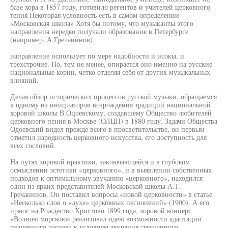
базе хора в 1857 году, готовило регентов и учителей церковного
тения Некоторая условность есть в самом определении
«Московская школа» Хотя бы потому, что музыканты этого
направления нередко получали образование в Петербурге
(например, А.Гречаиинов)
направление использует по мере надобности и исокы, и
трехстрочие. Но, тем не менее, опирается оно именно на русские
национальные корни, четко отделяя себя от других музыкальных
влияний.
Делая обзор исторических процессов русской музыки, обращаемся
к одному из инициаторов возрождения традиций национальной
хоровой школы В.Оцоевскому, создавшему Общество любителей
церковного пения в Москве (ОЛЦП) в 1880 году. Задачи Общества
Одоевский видел прежде всего в просветительстве, он первым
отметил народность церковного искусства, его доступность для
всех сословий.
На путях хоровой практики, заключающейся и в глубоком
осмыслении эстетики «церковного», и в выявлении собственных
подходов к оптимальному звучанию «церковного», находился
один из ярких представителей Московской школы А.Т.
Гречанинов. Он поставил вопросы «новой церковности» в статье
«Несколько слов о «духе» церковных песнопений» (1900). А его
ирмос на Рождество Христово 1899 года, хоровой концерт
«Волною морскою» реализовал идею возможности адаптации
знаменного распева к условиям звучания смешанного