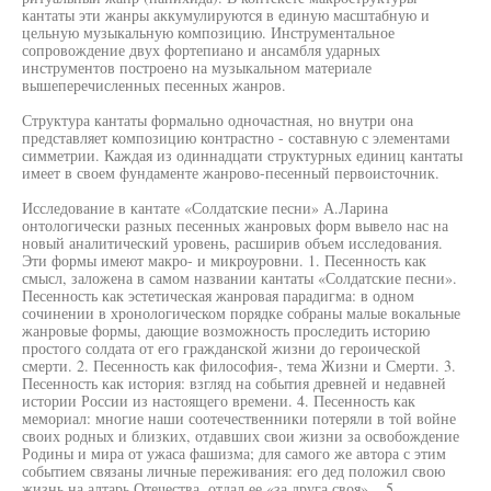
кантаты эти жанры аккумулируются в единую масштабную и
цельную музыкальную композицию. Инструментальное
сопровождение двух фортепиано и ансамбля ударных
инструментов построено на музыкальном материале
вышеперечисленных песенных жанров.
Структура кантаты формально одночастная, но внутри она
представляет композицию контрастно - составную с элементами
симметрии. Каждая из одиннадцати структурных единиц кантаты
имеет в своем фундаменте жанрово-песенный первоисточник.
Исследование в кантате «Солдатские песни» А.Ларина
онтологически разных песенных жанровых форм вывело нас на
новый аналитический уровень, расширив объем исследования.
Эти формы имеют макро- и микроуровни. 1. Песенность как
смысл, заложена в самом названии кантаты «Солдатские песни».
Песенность как эстетическая жанровая парадигма: в одном
сочинении в хронологическом порядке собраны малые вокальные
жанровые формы, дающие возможность проследить историю
простого солдата от его гражданской жизни до героической
смерти. 2. Песенность как философия-, тема Жизни и Смерти. 3.
Песенность как история: взгляд на события древней и недавней
истории России из настоящего времени. 4. Песенность как
мемориал: многие наши соотечественники потеряли в той войне
своих родных и близких, отдавших свои жизни за освобождение
Родины и мира от ужаса фашизма; для самого же автора с этим
событием связаны личные переживания: его дед положил свою
жизнь на алтарь Отечества, отдал ее «за друга своя»... 5.