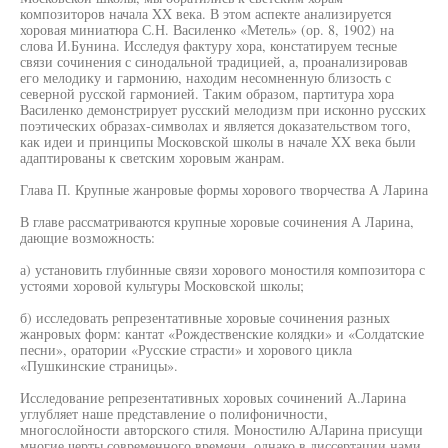
композиторов начала XX века. В этом аспекте анализируется
хоровая миниатюра С.Н. Василенко «Метель» (ор. 8, 1902) на
слова И.Бунина. Исследуя фактуру хора, констатируем тесные
связи сочинения с синодальной традицией, а, проанализировав
его мелодику и гармонию, находим несомненную близость с
северной русской гармонией. Таким образом, партитура хора
Василенко демонстрирует русский мелодизм при исконно русских
поэтических образах-символах и является доказательством того,
как идеи и принципы Московской школы в начале XX века были
адаптированы к светским хоровым жанрам.
Глава П. Крупные жанровые формы хорового творчества А Ларина
В главе рассматриваются крупные хоровые сочинения А Ларина,
дающие возможность:
а) установить глубинные связи хорового моностиля композитора с
устоями хоровой культуры Московской школы;
б) исследовать репрезентативные хоровые сочинения разных
жанровых форм: кантат «Рождественские колядки» и «Солдатские
песни», оратории «Русские страсти» и хорового цикла
«Пушкинские страницы».
Исследование репрезентативных хоровых сочинений А.Ларина
углубляет наше представление о полифоничности,
многослойности авторского стиля. Моностилю АЛарина присущи
многие черты современного времени, однако в диссертации нами