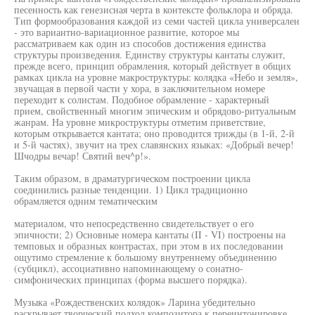
песенность как генезисная черта в контексте фольклора и обряда.
Тип формообразования каждой из семи частей цикла универсален
- это вариантно-вариационное развитие, которое мы
рассматриваем как один из способов достижения единства
структуры произведения. Единству структуры кантаты служит,
прежде всего, принцип обрамления, который действует в общих
рамках цикла на уровне макроструктуры: колядка «Небо и земля»,
звучащая в первой части у хора, в заключительном номере
переходит к солистам. Подобное обрамление - характерный
прием, свойственный многим эпическим и обрядово-ритуальным
жанрам. На уровне микроструктуры отметим приветствие,
которым открывается кантата; оно проводится трижды (в 1-й, 2-й
и 5-й частях), звучит на трех славянских языках: «Добрый вечер!
Шчодры вечар! Святий веч^р!».
Таким образом, в драматургическом построении цикла
соединились разные тенденции. 1) Цикл традиционно
обрамляется одним тематическим
материалом, что непосредственно свидетельствует о его
эпичности; 2) Основные номера кантаты (II - VI) построены на
темповых и образных контрастах, при этом в их последовании
ощутимо стремление к большому внутреннему объединению
(субцикл), ассоциативно напоминающему о сонатно-
симфонических принципах (форма высшего порядка).
Музыка «Рождественских колядок» Ларина убедительно
раскрывает творческий подход композитора к переинтонировке