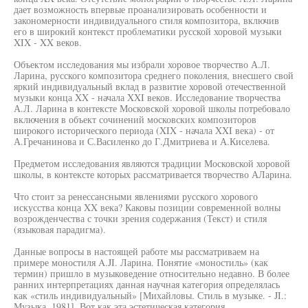
дает возможность впервые проанализировать особенности и
закономерности индивидуального стиля композитора, включив
его в широкий контекст проблематики русской хоровой музыки
XIX - XX веков.
Объектом исследования мы избрали хоровое творчество А.Л.
Ларина, русского композитора среднего поколения, внесшего свой
яркий индивидуальный вклад в развитие хоровой отечественной
музыки конца XX - начала XXI веков. Исследование творчества
А.Л. Ларина в контексте Московской хоровой школы потребовало
включения в объект сочинений московских композиторов
широкого исторического периода (XIX - начала XXI века) - от
А.Гречанинова и С.Василенко до Г.Дмитриева и А.Киселева.
Предметом исследования являются традиции Московской хоровой
школы, в контексте которых рассматривается творчество АЛарина.
Что стоит за ренессансными явлениями русского хорового
искусства конца XX века? Каковы позиции современной волны
возрожденчества с точки зрения содержания (Текст) и стиля
(языковая парадигма).
Данные вопросы в настоящей работе мы рассматриваем на
примере моностиля A.JI. Ларина. Понятие «моностиль» (как
термин) пришло в музыковедение относительно недавно. В более
ранних интерпретациях данная научная категория определялась
как «стиль индивидуальный» [Михайловы. Стиль в музыке. - JI.:
Музыка, 1981]. Вот как эта эстетическая категория