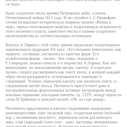
«в ходу»
были солдатские песни времен Петровских войн, а позже -
Отечественной войны 1812 года. И не случайно С.С.Прокофьев,
готовя музыкально-историческую оперную эпопею «Война и
мир», черпал неиссякаемую энергию и подкупающую искренность
этого песенного пласта, заимствуя тексты и напевы солдатского
песнетворчества из соответствующих источников.
Кантата А.Ларина с этой точки зрения продолжает плодотворную
национальную традицию XX века. «Его большие композиции, как
правило, составные, построены из простых форм. Его
излюбленная форма - песня». Эти слова, сказанные о
Г.Свиридове, можно отнести и к творчеству А.Ларина. Как тип
композиции, по высказываниям автора, кантату «Солдатские
песни» следует рассматривать как сюиту песен, в которой каждый
образ-песня раскрывается, исчерпывается и переходит в
следующий. Условно определим кантату как песенную сюиту со
следованием частей attacca. Песенность присутствует даже в
инструментальных фортепианных вставках-интерлюдиях между
вокально-хоровыми эпизодами кантаты, (ц. 2325), между хором на
слова Н.Тряпкина и женской песней «Ой, на горе дождь».
Песенность представлена в кантате следующими жанровыми
разновидностями: кант (мужской хор), солдатская песня (мужской
хор, с включением женского), лирическая песня для женского
хора, плач (народный голос соло - альт), частушка, мемориально-
ритуальный жанр (панихида). В контексте макроструктуры