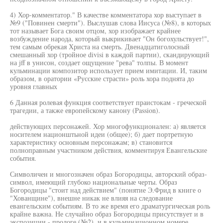
4) Хор-комментатор." В качестве комментатора хор выступает в
№9 ("Повинен смерти"). Выслушав слова Иисуса (№8), в которых
тот называет Бога своим отцом, хор изображает крайнее
возбуждение народа, который выкрикивает "Он богохульствует!",
тем самым обрекая Христа на смерть. Двенадцатиголосный
смешанный хор (тройное divisi в каждой партии), скандирующий
на jff в унисон, создает ощущение "рева" толпы. В момент
кульминации композитор использует прием имитации. И, таким
образом, в оратории «Русские страсти» роль хора поднята до
уровня главных
6 Данная ролевая функция соответствует праистокам - греческой
трагедии, а также европейскому канону (Passion).
действующих персонажей. Хор многофункционален: а) является
носителем национштьной идеи (общее); б) дает портретную
характеристику основным персонажам; в) становится
полноправным участником действия, комментируя Евангельские
события.
Символичен и многозначен образ Богородицы, авторский образ-
символ, имеющий глубоко национальные черты. Образ
Богородицы "стоит над действием" (понятие Э.Фрид в книге о
"Хованщине"), внешне никак не влияя на следование
евангельским событиям. В то же время его драматургическая роль
крайне важна. Не случайно образ Богородицы присутствует и в
экспозиции - прологе (№2). и в кульминационном номере