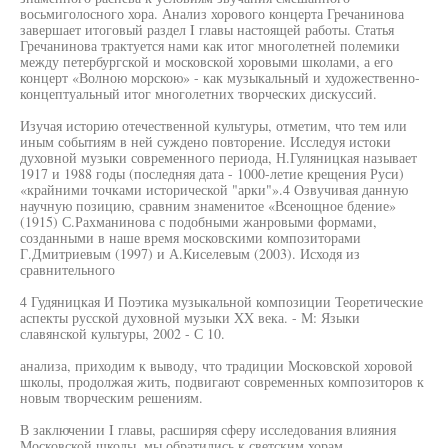
восьмиголосного хора. Анализ хорового концерта Гречанинова
завершает итоговый раздел I главы настоящей работы. Статья
Гречанинова трактуется нами как итог многолетней полемики
между петербургской и московской хоровыми школами, а его
концерт «Волною морскою» - как музыкальный и художественно-
концептуальный итог многолетних творческих дискуссий.
Изучая историю отечественной культуры, отметим, что тем или
иным событиям в ней суждено повторение. Исследуя истоки
духовной музыки современного периода, Н.Гуляницкая называет
1917 и 1988 годы (последняя дата - 1000-летие крещения Руси)
«крайними точками исторической "арки"».4 Озвучивая данную
научную позицию, сравним знаменитое «Всенощное бдение»
(1915) С.Рахманинова с подобными жанровыми формами,
созданными в наше время московскими композиторами
Г.Дмитриевым (1997) и А.Киселевым (2003). Исходя из
сравнительного
4 Гудяницкая И Поэтика музыкальной композиции Теоретические
аспекты русской духовной музыки XX века. - М: Языки
славянской культуры, 2002 - С 10.
анализа, приходим к выводу, что традиции Московской хоровой
школы, продолжая жить, подвигают современных композиторов к
новым творческим решениям.
В заключении I главы, расширяя сферу исследования влияния
Московской школы, мы обратились к светским хорам