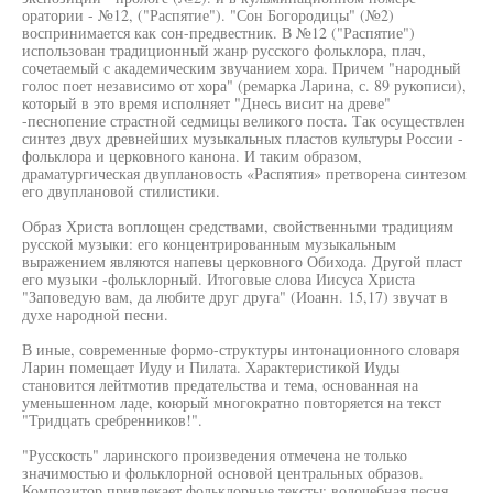
оратории - №12, ("Распятие"). "Сон Богородицы" (№2)
воспринимается как сон-предвестник. В №12 ("Распятие")
использован традиционный жанр русского фольклора, плач,
сочетаемый с академическим звучанием хора. Причем "народный
голос поет независимо от хора" (ремарка Ларина, с. 89 рукописи),
который в это время исполняет "Днесь висит на древе"
-песнопение страстной седмицы великого поста. Так осуществлен
синтез двух древнейших музыкальных пластов культуры России -
фольклора и церковного канона. И таким образом,
драматургическая двуплановость «Распятия» претворена синтезом
его двуплановой стилистики.
Образ Христа воплощен средствами, свойственными традициям
русской музыки: его концентрированным музыкальным
выражением являются напевы церковного Обихода. Другой пласт
его музыки -фольклорный. Итоговые слова Иисуса Христа
"Заповедую вам, да любите друг друга" (Иоанн. 15,17) звучат в
духе народной песни.
В иные, современные формо-структуры интонационного словаря
Ларин помещает Иуду и Пилата. Характеристикой Иуды
становится лейтмотив предательства и тема, основанная на
уменьшенном ладе, коюрый многократно повторяется на текст
"Тридцать сребренников!".
"Русскость" ларинского произведения отмечена не только
значимостью и фольклорной основой центральных образов.
Композитор привлекает фольклорные тексты: волочебная песня