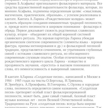
(термин Б.Асафьева) оригинального фольклорного материала. Все
средства художественной выразительности фольклора, которые, по
мнению Асафьева, подченены определенным целям: «смысловым,
магическим, практическим, образным», с успехом реализованы в
кантате. Кантата А.Ларина «Рождественские колядки» может
служить образцом созидания имманентных традиций песенности,
и. прежде всего песенности в широком понимании - фольклора и
обряда. Первое доказывает схожесть родственных славянских
культур, второе - объединяет их общей коренной системой
славянского ритуала. Эта хоровая партитура Ларина убеждая
органическим синтезом современности (элементы языка - хоровая
фактура, приемы интонирования и др.) и фольклорной песенной
традиции, представляется сочинением, не утратившим глубинных
связей с истоками славянского ритуала, но обогащенного
современным слуховым опытом. Особая отличительная черта
рождественского хорового цикла Ларина - изящество и
прозрачность звучания, «простота» в высоком понимании этого
слова, его немногословность и выверенный лаконизм.
В кантате АЛарииа «Солдатские песни», написанной в Москве в
1984 - 1985 годах на тексты О.Бергольц, Н.Тряпкина,
И.Эренбурга, А.Прокофьева, В.Гончарова, С.Орлова и народные
слова, песенность определяется самим названием. «Солдатская
песня» претворяет особый пласт фольклоризированной
песенности, может быть, даже самый главный, базовый пласт
музыки военных лет - песен Великой Отечественной войны.
Традиционно на Руси «солдатская песня» всегда была широко
распространена, пелась прилюдно, отличаясь демократизмом. Так,