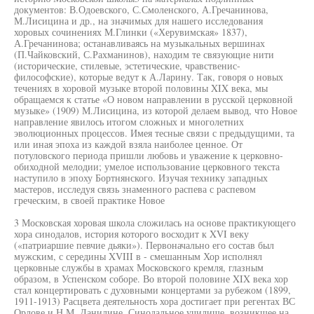
документов: В.Одоевского, С.Смоленского, А.Гречанинова,
М.Лисицина и др., на значимых для нашего исследования
хоровых сочинениях М.Глинки («Херувимская» 1837),
А.Гречанинова; останавливаясь на музыкальных вершинах
(П.Чайковский, С.Рахманинов), находим те связующие нити
(исторические, стилевые, эстетические, чравственис-
философские), которые ведут к А.Ларину. Так, говоря о новых
течениях в хоровой музыке второй половины XIX века, мы
обращаемся к статье «О новом направлении в русской церковной
музыке» (1909) М.Лисицина, из которой делаем вывод, что Новое
направление явилось итогом сложных и многолетних
эволюционных процессов. Имея тесные связи с предыдущими, та
или иная эпоха из каждой взяла наиболее ценное. От
потуловского периода пришли любовь и уважение к церковно-
обиходной мелодии; умелое использование церковного текста
наступило в эпоху Бортнянского. Изучая технику западных
мастеров, исследуя связь знаменного распева с распевом
греческим, в своей практике Новое
3 Московская хоровая школа сложилась на основе практикующего
хора синодалов, история которого восходит к XVI веку
(«патриаршие певчие дьяки»). Первоначально его состав был
мужским, с середины XVIII в - смешанным Хор исполнял
церковные службы в храмах Московского кремля, глазным
образом, в Успенском соборе. Во второй половине XIX века хор
стал концертировать с духовными концертами за рубежом (1899,
1911-1913) Расцвета деятельность хора достигает при регентах ВС
Орлове и Н М, Данилине. Синодальное училище, возникшее на