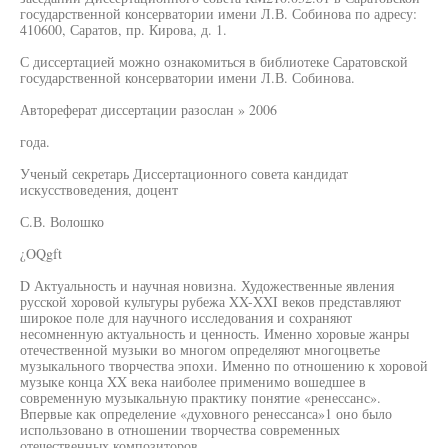
государственной консерватории имени Л.В. Собинова по адресу:
410600, Саратов, пр. Кирова, д. 1.
С диссертацией можно ознакомиться в библиотеке Саратовской
государственной консерватории имени Л.В. Собинова.
Автореферат диссертации разослан » 2006
года.
Ученый секретарь Диссертационного совета кандидат
искусствоведения, доцент
С.В. Волошко
¿OQgft
D Актуальность и научная новизна. Художественные явления
русской хоровой культуры рубежа XX-XXI веков представляют
широкое поле для научного исследования и сохраняют
несомненную актуальность и ценность. Именно хоровые жанры
отечественной музыки во многом определяют многоцветье
музыкального творчества эпохи. Именно по отношению к хоровой
музыке конца XX века наиболее применимо вошедшее в
современную музыкальную практику понятие «ренессанс».
Впервые как определение «духовного ренессанса»1 оно было
использовано в отношении творчества современных
отечественных композиторов.