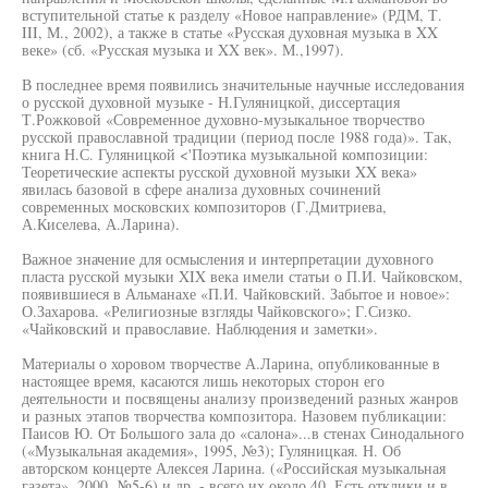
вступительной статье к разделу «Новое направление» (РДМ, Т.
III, М., 2002), а также в статье «Русская духовная музыка в XX
веке» (сб. «Русская музыка и XX век». М.,1997).
В последнее время появились значительные научные исследования
о русской духовной музыке - Н.Гуляницкой, диссертация
Т.Рожковой «Современное духовно-музыкальное творчество
русской православной традиции (период после 1988 года)». Так,
книга Н.С. Гуляницкой <'Поэтика музыкальной композиции:
Теоретические аспекты русской духовной музыки XX века»
явилась базовой в сфере анализа духовных сочинений
современных московских композиторов (Г.Дмитриева,
А.Киселева, А.Ларина).
Важное значение для осмысления и интерпретации духовного
пласта русской музыки XIX века имели статьи о П.И. Чайковском,
появившиеся в Альманахе «П.И. Чайковский. Забытое и новое»:
О.Захарова. «Религиозные взгляды Чайковского»; Г.Сизко.
«Чайковский и православие. Наблюдения и заметки».
Материалы о хоровом творчестве А.Ларина, опубликованные в
настоящее время, касаются лишь некоторых сторон его
деятельности и посвящены анализу произведений разных жанров
и разных этапов творчества композитора. Назовем публикации:
Паисов Ю. От Большого зала до «салона»...в стенах Синодального
(«Музыкальная академия», 1995, №3); Гуляницкая. Н. Об
авторском концерте Алексея Ларина. («Российская музыкальная
газета», 2000, №5-6) и др. - всего их около 40. Есть отклики и в