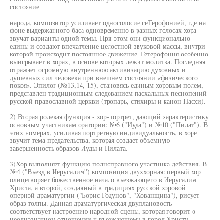
состояние
народа, композитор усиливает одноголосие геТерофонией, где на
фоне выдержанного баса одновременно в разных голосах хора
звучат варианты одной темы. При этом они функционально
едины и создают впечатление целостной звуковой массы, внутри
которой происходит постоянное движение. Гетерофония особенно
выигрывает в хорах, в основе которых лежит молитва. Последняя
отражает огромную внутреннюю активизацию духовных и
душевных сил человека при внешнем состоянии «физического
покоя». Эпилог (№13,14, 15), становясь единым хоровым полем,
представлен традиционным следованием пасхальных песнопений
русской православной церкви (тропарь, стихиры и канон Пасхи).
2) Вторая ролевая функция - хор-портрет, дающий характеристику
основным участникам оратории: №6 ("Иуда") и №10 ("Пилат"). В
этих номерах, усиливая портретную индивидуальность, в хоре
звучит тема предательства, которая создает объемную
завершенность образов Иуды и Пилата.
3)Хор выполняет функцию полноправного участника действия. В
№4 ("Въезд в Иерусалим'') композиция двуххорная: первый хор
олицетворяет божественное начало въезжающего в Иерусалим
Христа, а второй, созданный в традициях русской хоровой
оперной драматургии ("Борис Годунов", "Хованщина"), рисует
образ толпы. Данная драматургическая двуплановость
соответствует настроению народной сцены, которая говорит о
неоднозначном отношении к въезжающему в город Христу.