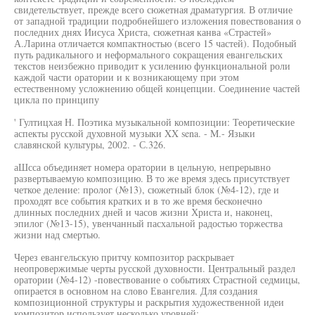
свидетельствует, прежде всего сюжетная драматургия. В отличие
от западной традиции подробнейшего изложения повествования о
последних днях Иисуса Христа, сюжетная канва «Страстей»
А.Ларина отличается компактностью (всего 15 частей). Подобный
путь радикального и неформального сокращения евангельских
текстов неизбежно приводит к усилению функциональной роли
каждой части оратории и к возникающему при этом
естественному усложнению общей концепции. Соединение частей
цикла по принципу
' Гултицхая Н. Поэтика музыкальной композиции: Теоретические
аспекты русской духовной музыки XX sena. - M.- Языки
славянской культуры, 2002. - С.326.
аШсса объединяет номера оратории в цельную, непрерывно
развертываемую композицию. В то же время здесь присутствует
четкое деление: пролог (№13), сюжетный блок (№4-12), где и
проходят все события кратких и в то же время бесконечно
длинных последних дней и часов жизни Христа и, наконец,
эпилог (№13-15), увенчанный пасхальной радостью торжества
жизни над смертью.
Через евангельскую притчу композитор раскрывает
неопровержимые черты русской духовности. Центральный раздел
оратории (№4-12) -повествование о событиях Страстной седмицы,
опирается в основном на слово Евангелия. Для создания
композиционной структуры и раскрытия художественной идеи
композитор использует несколько уровней: