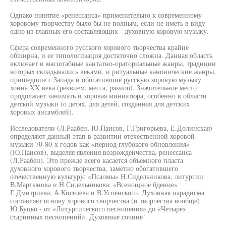
Однако понятие «ренессанса» применительно к современному
хоровому творчеству было бы не полным, если не иметь в виду
одно из главных его составляющих - духовную хоровую музыку.
Сфера современного русского хорового творчества крайне
обширна, и ее типологизация достаточно сложна. Данная область
включает и масштабные кантатно-ораториальные жанры, традиции
которых складывались веками, и ритуальные канонические жанры,
пришедшие с Запада и обогатившие русскую хоровую музыку
хонна XX века (реквием, месса, passion). Значительное место
продолжает занимать и хоровая миниатюра, особенно в области
детской музыки (о детях, для детей, созданная для детских
хоровых ансамблей).
Исследователи (Л.Раабен, Ю.Паисов, Г.Григорьева, Е.Долинская)
определяют данный этап в развитии отечественной хоровой
музыки 70-80-х годов как «период глубокого обновления»
(Ю.Паисов), выделяя явления возрожденчества, ренессанса
(Л.Раабен). Это прежде всего касается объемного пласта
духовного хорового творчества, заметно обогатившего
отечественную культуру: «Псалмы» Н.Сидельникова, литургии
В.Мартынова и Н.Сидельникова; «Всенощное бдение»
Г.Дмитриева, А.Киселева и В.Успенского. Духовная парадигма
составляет основу хорового творчества (и творчества вообще)
Ю.Буцко - от «Литургического песнопения» до «Четырех
старинных песнопений». Духовные сочине!