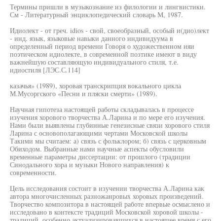
Термины пришли в музыкознание из филологии и лингвистики.
См - Литературный энциклопедический словарь М, 1987.
Идиолект - от греч. idios - свой, своеобразный, особый и(дио)лект
- инд. язык, языковые навыки данного индивидуума в
определенный период времени Говоря о художественном ияи
поэтическом идиолекте, в современной позтике имеют в виду
важнейшую составляющую индивидуального стиля, т.е.
идиостиля [ЛЭС.С.114]
казачья» (1989), хоровая транскрипция вокального цикла
М.Мусоргского «Песни и пляски смерти» (1989).
Научная гипотеза настоящей работы складывалась в процессе
изучения хорового творчества А.Ларина и по мере его изучения.
Нами были выявлены глубинные генезисные связи хорового стиля
Ларина с основополагающими чертами Московской школы
Такими мы считаем: а) связь с фольклором; б) связь с церковным
Обиходом. Выбранные нами научные аспекты обусловили
временные параметры диссертации: от прошлого (традиции
Синодального хора и музыки Нового направления) к
современности.
Цель исследования состоит в изучении творчества А.Ларина как
автора многочисленных разножанровых хоровых произведений.
Творчество композитора в настоящей работе впервые осмыслено и
исследовано в контексте традиций Московской хоровой школы -
традиций, особенно актуализировавшихся в настоящее время с его