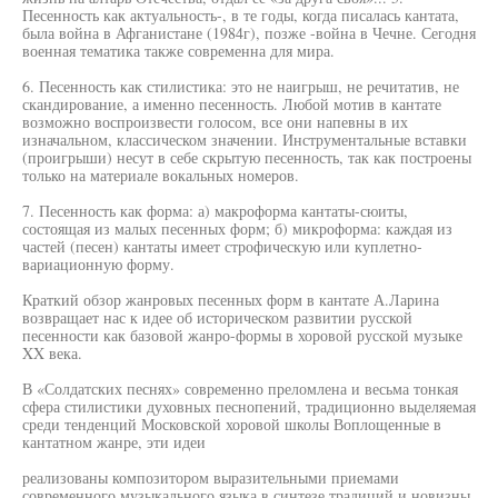
Песенность как актуальность-, в те годы, когда писалась кантата,
была война в Афганистане (1984г), позже -война в Чечне. Сегодня
военная тематика также современна для мира.
6. Песенность как стилистика: это не наигрыш, не речитатив, не
скандирование, а именно песенность. Любой мотив в кантате
возможно воспроизвести голосом, все они напевны в их
изначальном, классическом значении. Инструментальные вставки
(проигрыши) несут в себе скрытую песенность, так как построены
только на материале вокальных номеров.
7. Песенность как форма: а) макроформа кантаты-сюиты,
состоящая из малых песенных форм; б) микроформа: каждая из
частей (песен) кантаты имеет строфическую или куплетно-
вариационную форму.
Краткий обзор жанровых песенных форм в кантате А.Ларина
возвращает нас к идее об историческом развитии русской
песенности как базовой жанро-формы в хоровой русской музыке
XX века.
В «Солдатских песнях» современно преломлена и весьма тонкая
сфера стилистики духовных песнопений, традиционно выделяемая
среди тенденций Московской хоровой школы Воплощенные в
кантатном жанре, эти идеи
реализованы композитором выразительными приемами
современного музыкального языка в синтезе традиций и новизны.