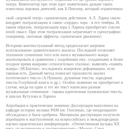
театра. Композитор при этом идет значительно дальше таких
известных хоровых деятелей, как Б.Певзнер, который ограничивал
свой «хоровой театр» сценическим действием. A Л. Ларин смело
внедряет театрализацию в самое «сердце» хора - в его тембры. И,
таким образом, театрализация хора у Ларина приобретает совсем
иной смысл. При этом театрализация затрагивает и сценографию
(например, световые эффекты, сценическое движение).
Историко-контекстуальный метод предполагает широкое
использование сравнительного анализа. Последний позволяет
эталонное сочинение того или иного музыкального жанра
анализировать в сравнении с подобными ему, созданными в более
позднее время жанрами (относительно эталона), выявлять «память
жанра» (М.Бахтин), исследовать жанровую деформацию, если
таковая есть. Данный метод помогает произвести анализ
поэтического текста (А.Пушкин, духовные тексты, народные
тексты Голубиной книги и др.). Особое значение он приобретает в
случае, когда на один и тот же текст написаны разные
музыкальные сочинения - таковы идентичные пушкинские тексты
в циклах Кутузова и Ларина.
Апробация и практическое значение Диссертация выполнена на
кафедре истории музыки РАМ им. Гнесиных, где неоднократно
обсуждалась и была одобрена. Материалы диссертации полутили
апробацию в выступлениях на всероссийских и международных
научно-практических конференциях: «Отечественная музыка XX
века: от модернизма к постмодернизму» (Москва, Союз