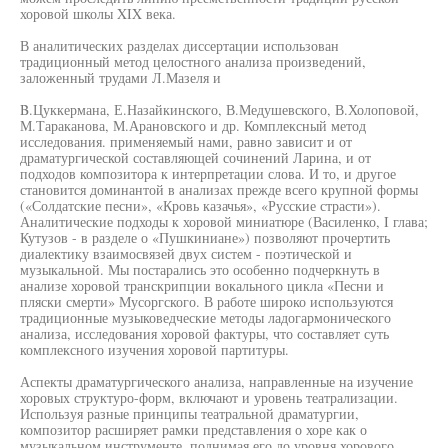
хоровой школы XIX века.
В аналитических разделах диссертации использован
традиционный метод целостного анализа произведений,
заложенный трудами Л.Мазеля и
B.Цуккермана, Е.Назайкинского, В.Медушевского, В.Холоповой,
М.Тараканова, М.Арановского и др. Комплексный метод
исследования. применяемый нами, равно зависит и от
драматургической составляющей сочинений Ларина, и от
подходов композитора к интерпретации слова. И то, и другое
становится доминантой в анализах прежде всего крупной формы
(«Солдатские песни», «Кровь казачья», «Русские страсти»).
Аналитические подходы к хоровой миниатюре (Василенко, I глава;
Кутузов - в разделе о «Пушкиниане») позволяют прочертить
диалектику взаимосвязей двух систем - поэтической и
музыкальной. Мы постарались это особенно подчеркнуть в
анализе хоровой транскрипции вокального цикла «Песни и
пляски смерти» Мусоргского. В работе широко используются
традиционные музыковедческие методы ладогармонического
анализа, исследования хоровой фактуры, что составляет суть
комплексного изучения хоровой партитуры.
Аспекты драматургического анализа, направленные на изучение
хоровых структуро-форм, включают и уровень театрализации.
Используя разные принципы театральной драматургии,
композитор расширяет рамки представления о хоре как о
музыкальном инструменте, поднимая его до уровня хорового