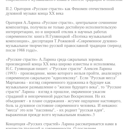
II.2. Оратория «Русские страсти» как Феномен отечественной
духовной музыки конца XX века
Оратория А.Ларина «Русские страсти», центральное сочинение
композитора, получила не только достойную исполнительскую
интерпретацию, но и широкий отклик в научных работах
современности: книга Н.Гуляницкой «Поэтика музыкальной
композиции», диссертация Т.Рожковой «Современное духовно-
музыкальное творчество русской православной традиции (период
после 1988 года)».
«Русские страсти» А.Ларина среда сакральных хоровых
произведений конца XX века широко известны и исполняемы.
Н.С. Гуляницкая пишет: «"Русские страсти" Алексея Ларина
(1993) - произведение, мимо которого нельзя пройти, анализируя
современную сакральную "идиолексику". Если "Русская месса"
Мартынова - взгляд современного художника в будущее как
музыкальное размышление о "жизни будущего века", то "Русские
страсти" Ларина - взгляд в прошлое, омраченное ужасом
страданий и неизреченной радостью Воскресения. Но их
объединяет - в плане содержания - жгучее ощущение настоящего,
боль за духовное состояние современного человека. И неважно:
"месса" это или "пассивны", - их роднит "русская идея",
выраженная прежде всего музыкальным языком».3
Концепция «Русских страстей» Ларина рассматривается нами в
контексте традиций и современности. О последнем