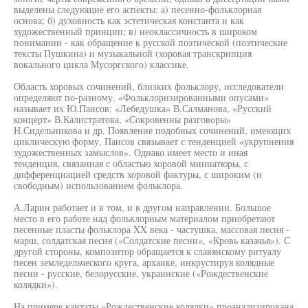
выделены следующие его аспекты: а) песенно-фольклорная
основа; б) духовность как эстетическая константа и как
художественный принцип; в) неоклассичность в широком
понимании - как обращение к русской поэтической (поэтические
тексты Пушкина) и музыкальной (хоровая транскрипция
вокального цикла Мусоргского) классике.
Область хоровых сочинений, близких фольклору, исследователи
определяют по-разному. «Фольклоризированными опусами»
называет их Ю.Паисов: «Лебедушка» В.Салманова, «Русский
концерт» В.Калистратова, «Сокровенны разговоры»
Н.Сидельникова и др. Появление подобных сочинений, имеющих
циклическую форму, Паисов связывает с тенденцией «укрупнения
художественных замыслов». Однако имеет место и иная
тенденция, связанная с областью хоровой миниатюры, с
дифференциацией средств хоровой фактуры, с широким (и
свободным) использованием фольклора.
А.Ларин работает и в том, и в другом направлении. Большое
место в его работе над фольклорным материалом приобретают
песенные пласты фольклора XX века - частушка, массовая песня -
марш, солдатская песня («Солдатские песни», «Кровь казачья»). С
другой стороны, композитор обращается к славянскому ритуалу
песен земледельческого круга, архаике, инкрустируя колядные
песни - русские, белорусские, украинские («Рождественские
колядки»).
На примере кантаты «Рождественские колядки» проанализирована