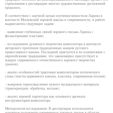
стремлением к реставрации многих художественных достижений
прошлого.
В соответствии с научной целью изучения моностиля Ларина в
контексте Московской хоровой школы и современности, в работе
выдвигаются следующие задачи:
- выявление глубинных связей хорового письма Ларина с
фольклорными пластами;
- исследование духовного творчества композитора в контексте
авторского прочтения традиционных жанров русского
православного канона. Последний трактуется и во взаимосвязи с
европейскими традициями, что закономерно присутствует в
жанрах современного отечественного хорового творчества
(passion).
- анализ особенностей трактовки композитором поэтического
слова (тексты церковного канона, классика, современная поэзия);
- жанровое переосмысление чужого музыкального материала
(транскрипция, обработка, коллаж);
- анализ хоровой партитуры как основного арсенала
инструментария композитора.
Методология исследования. В диссертации используются
основные положения современных научных трудов в области