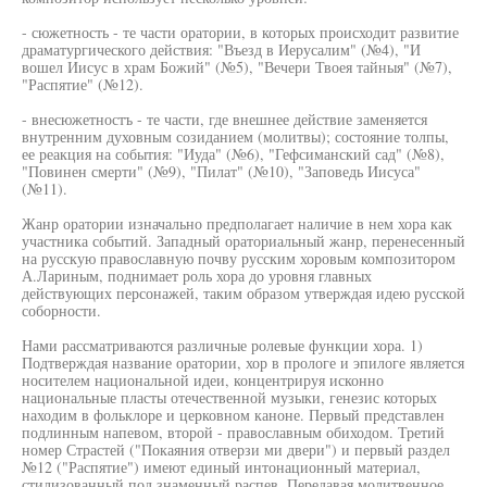
- сюжетность - те части оратории, в которых происходит развитие
драматургического действия: "Въезд в Иерусалим" (№4), "И
вошел Иисус в храм Божий" (№5), "Вечери Твоея тайныя" (№7),
"Распятие" (№12).
- внесюжетностъ - те части, где внешнее действие заменяется
внутренним духовным созиданием (молитвы); состояние толпы,
ее реакция на события: "Иуда" (№6), "Гефсиманский сад" (№8),
"Повинен смерти" (№9), "Пилат" (№10), "Заповедь Иисуса"
(№11).
Жанр оратории изначально предполагает наличие в нем хора как
участника событий. Западный ораториальный жанр, перенесенный
на русскую православную почву русским хоровым композитором
А.Лариным, поднимает роль хора до уровня главных
действующих персонажей, таким образом утверждая идею русской
соборности.
Нами рассматриваются различные ролевые функции хора. 1)
Подтверждая название оратории, хор в прологе и эпилоге является
носителем национальной идеи, концентрируя исконно
национальные пласты отечественной музыки, генезис которых
находим в фольклоре и церковном каноне. Первый представлен
подлинным напевом, второй - православным обиходом. Третий
номер Страстей ("Покаяния отверзи ми двери") и первый раздел
№12 ("Распятие") имеют единый интонационный материал,
стилизованный под знаменный распев. Передавая молитвенное