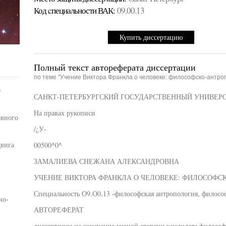
Код cпециальности ВАК:
09.00.13
Купить диссертацию
Полный текст автореферата диссертации
по теме "Учение Виктора Франкла о человеке: философско-антро
е
САНКТ-ПЕТЕРБУРГСКИЙ ГОСУДАРСТВЕННЫЙ УНИВЕР
На правах рукописи
овного
/¿У-
вига
00500^0^
ЗАМАЛИЕВА СНЕЖАНА АЛЕКСАНДРОВНА
УЧЕНИЕ ВИКТОРА ФРАНКЛА О ЧЕЛОВЕКЕ: ФИЛОСОФС
Специальность О9.О0.13 -философская антропология, филосо
но-
АВТОРЕФЕРАТ
диссертации на соискание ученой степени кандидата философ