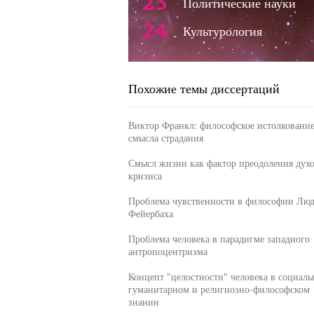
23
Политические науки
24
Культурология
Похожие темы диссертаций
Виктор Франкл: философское истолковани
смысла страдания
Смысл жизни как фактор преодоления дух
кризиса
Проблема чувственности в философии Люд
Фейербаха
Проблема человека в парадигме западного
антропоцентризма
Концепт "целостности" человека в социаль
гуманитарном и религиозно-философском
знании