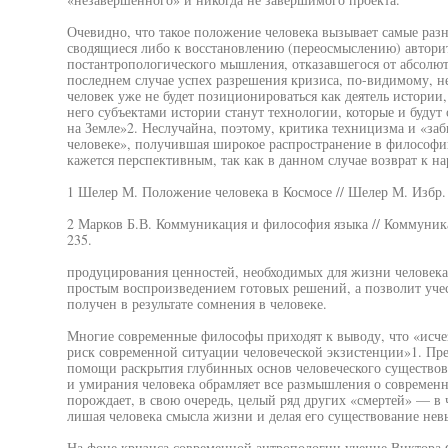
Очевидно, что такое положение человека вызывает самые раз
сводящиеся либо к восстановлению (переосмыслению) авторит
постантропологического мышления, отказавшегося от абсолют
последнем случае успех разрешения кризиса, по-видимому, не
человек уже не будет позиционироваться как деятель истории, 
него субъектами истории станут технологии, которые и будут 
на Земле»2. Неслучайна, поэтому, критика техницизма и «за
человеке», получившая широкое распространение в философи
кажется перспективным, так как в данном случае возврат к н
1 Шелер М. Положение человека в Космосе // Шелер М. Избр. п
2 Марков Б.В. Коммуникация и философия языка // Коммуникац
235.
продуцирования ценностей, необходимых для жизни человека 
простым воспроизведением готовых решений, а позволит учес
получен в результате сомнения в человеке.
Многие современные философы приходят к выводу, что «исчез
риск современной ситуации человеческой экзистенции»1. Пре
помощи раскрытия глубинных основ человеческого существова
и умирания человека обрамляет все размышления о современно
порождает, в свою очередь, целый ряд других «смертей» — в ч
лишая человека смысла жизни и делая его существование не
На фоне кризиса современной антропологии учение Виктора 