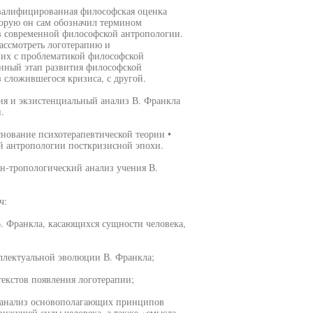
квалифицированная философская оценка
торую он сам обозначил термином
в современной философской антропологии.
ассмотреть логотерапию и
ь их с проблематикой философской
енный этап развития философской
 сложившегося кризиса, с другой.
ия и экзистенциальный анализ В. Франкла
.
нование психотерапевтической теории •
й антропологии посткризисной эпохи.
н-тропологический анализ учения В.
ч:
. Франкла, касающихся сущности человека,
ллектуальной эволюции В. Франкла;
текстов появления логотерапии;
, анализ основополагающих принципов
движущей силы человека, а также «смысла