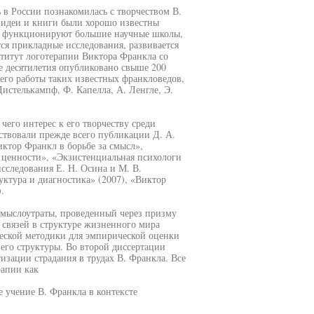
в России познакомилась с творчеством В.
о идеи и книги были хорошо известны
пе функционируют большие научные школы,
ся прикладные исследования, развивается
ститут логотерапии Виктора Франкла со
е десятилетия опубликовано свыше 200
его работы таких известных франкловедов,
Дистелькампф, Ф. Капелла, А. Ленгле, Э.
чего интерес к его творчеству среди
ствовали прежде всего публикации Д. А.
ктор Франкл в борьбе за смысл»,
 ценности», «Экзистенциальная психологи
сследования Е. Н. Осина и М. В.
ктура и диагностика» (2007), «Виктор
.
смыслоутраты, проведенный через призму
связей в структуре жизненного мира
ческой методики для эмпирической оценки
его структуры. Во второй диссертации
изации страдания в трудах В. Франкла. Все
рапии как
е учение В. Франкла в контексте