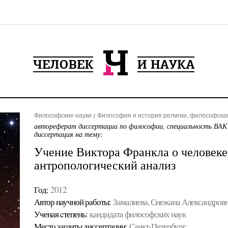
Философские науки
Философия и история религии, философска
автореферат диссертации по философии, специальность ВАК
диссертация на тему:
Учение Виктора Франкла о человеке
антропологический анализ
Год:
2012
Автор научной работы:
Замалиева, Снежана Александров
Ученая cтепень:
кандидата философских наук
Место защиты диссертации:
Санкт-Петербург