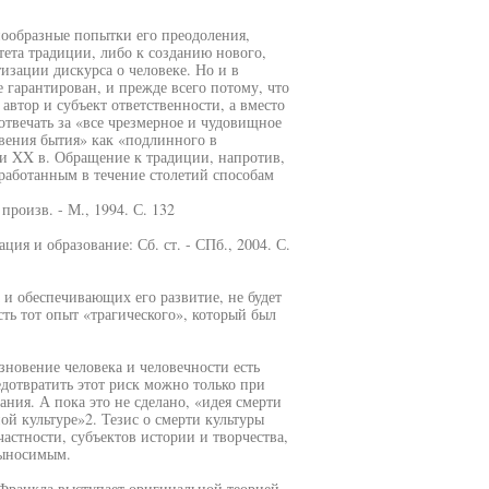
нообразные попытки его преодоления,
ета традиции, либо к созданию нового,
изации дискурса о человеке. Но и в
 гарантирован, и прежде всего потому, что
автор и субъект ответственности, а вместо
отвечать за «все чрезмерное и чудовищное
бвения бытия» как «подлинного в
и XX в. Обращение к традиции, напротив,
аработанным в течение столетий способам
роизв. - М., 1994. С. 132
ия и образование: Сб. ст. - СПб., 2004. С.
и обеспечивающих его развитие, не будет
ть тот опыт «трагического», который был
новение человека и человечности есть
дотвратить этот риск можно только при
ния. А пока это не сделано, «идея смерти
й культуре»2. Тезис о смерти культуры
астности, субъектов истории и творчества,
выносимым.
Франкла выступает оригинальной теорией,