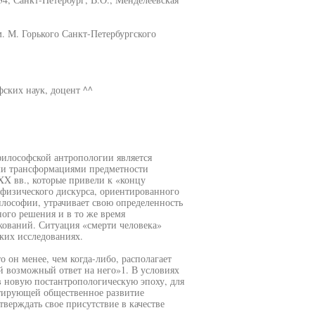
. М. Горького Санкт-Петербургского
ских наук, доцент ^^
философской антропологии является
ми трансформациями предметности
X вв., которые привели к «концу
тафизического дискурса, ориентированного
илософии, утрачивает свою определенность
ого решения и в то же время
ований. Ситуация «смерти человека»
ких исследованиях.
о он менее, чем когда-либо, располагает
ой возможный ответ на него»1. В условиях
 новую постантропологическую эпоху, для
нтирующей общественное развитие
верждать свое присутствие в качестве