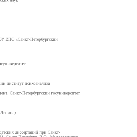
ГОУ ВПО «Санкт-Петербургский
осуниверситет
кий институт психоанализа
ент, Санкт-Петербургский госуниверситет
(Ленина)
датских диссертаций при Санкт-
34, Санкт-Петербург, В.О., Менделеевская