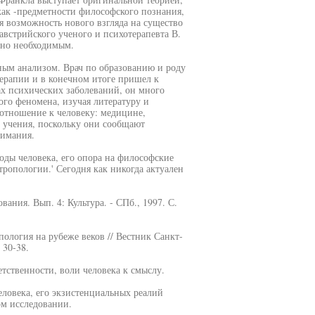
 как -предметности философского познания,
я возможность нового взгляда на существо
 австрийского ученого и психотерапевта В.
щно необходимым.
ным анализом. Врач по образованию и роду
терапии и в конечном итоге пришел к
ах психических заболеваний, он много
го феномена, изучая литературу и
отношение к человеку: медицине,
 учения, поскольку они сообщают
нимания.
ды человека, его опора на философские
ропологии.' Сегодня как никогда актуален
вания. Вып. 4: Культура. - СПб., 1997. С.
ология на рубеже веков // Вестник Санкт-
 30-38.
тственности, воли человека к смыслу.
ловека, его экзистенциальных реалий
ом исследовании.