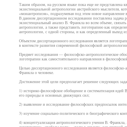
Таким образом, на русском языке пока еще не представлена 
экзистенциальной антропологии австрийского мыслителя, ко
«монантропизм», подразумевая под этим новое направление 
В данном диссертационном исследовании поставлена задача р
экзистенциальный анализ В. Франкла во всем объеме, связат
антропологии, а также представить логотерапию как определ
антропологии, с одной стороны, и как определенный выход из
Объектом диссертационного исследования является логотерап
в контексте развития современной философской антропологии
Предмет исследования — философско-антропологическое обос
логотерапии как самостоятельного направления в философско
Целью диссертационного исследования является философско-а
Франкла о человеке.
Достижение этой цели предполагает решение следующих зада
1) историко-философское обобщение и систематизация идей В
его природы и основных движущих сил;
2) выявление и исследование философских предпосылок инте
3) изучение социально-политического и биографического кон
4) концептуализация антропологического учения В. Франкла
логотерапии: «свободы воли», «воли к смыслу» как главной 