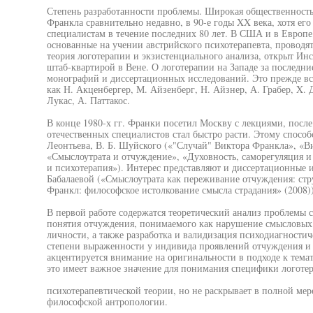
Степень разработанности проблемы. Широкая общественность 
Франкла сравнительно недавно, в 90-е годы XX века, хотя ег
специалистам в течение последних 80 лет. В США и в Евро
основанные на учении австрийского психотерапевта, проводят
теория логотерапии и экзистенциального анализа, открыт Ин
штаб-квартирой в Вене. О логотерапии на Западе за последни
монографий и диссертационных исследований. Это прежде вс
как Н. Акценбергер, М. Айзенберг, Н. Айзнер, А. Грабер, X. 
Лукас, А. Паттакос.
В конце 1980-х гг. Франки посетил Москву с лекциями, после 
отечественных специалистов стал быстро расти. Этому способ
Леонтьева, В. Б. Шуйского («"Случай" Виктора Франкла», «Ви
«Смыслоутрата и отчуждение», «Духовность, саморегуляция и
и психотерапия»). Интерес представляют и диссертационные и
Бабалаевой («Смыслоутрата как переживание отчуждения: стру
Франкл: философское истолкование смысла страдания» (2008))
В первой работе содержатся теоретический анализ проблемы 
понятия отчуждения, понимаемого как нарушение смысловых 
личности, а также разработка и валидизация психодиагности
степени выраженности у индивида проявлений отчуждения и 
акцентируется внимание на оригинальности в подходе к темат
это имеет важное значение для понимания специфики логоте
психотерапевтической теории, но не раскрывает в полной мер
философской антропологии.