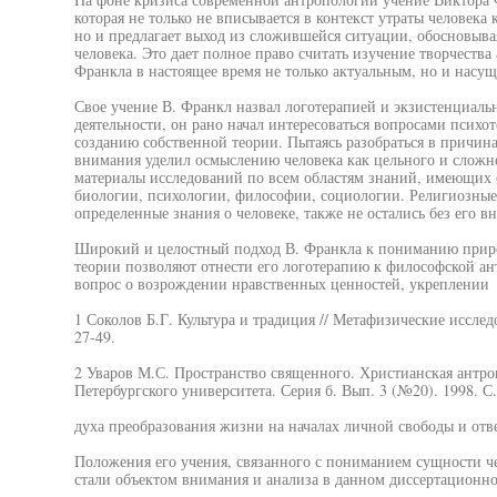
которая не только не вписывается в контекст утраты человека
но и предлагает выход из сложившейся ситуации, обосновыва
человека. Это дает полное право считать изучение творчества
Франкла в настоящее время не только актуальным, но и насу
Свое учение В. Франкл назвал логотерапией и экзистенциаль
деятельности, он рано начал интересоваться вопросами психо
созданию собственной теории. Пытаясь разобраться в причин
внимания уделил осмыслению человека как цельного и сложно
материалы исследований по всем областям знаний, имеющих 
биологии, психологии, философии, социологии. Религиозные
определенные знания о человеке, также не остались без его в
Широкий и целостный подход В. Франкла к пониманию приро
теории позволяют отнести его логотерапию к философской ант
вопрос о возрождении нравственных ценностей, укреплении
1 Соколов Б.Г. Культура и традиция // Метафизические исследо
27-49.
2 Уваров М.С. Пространство священного. Христианская антроп
Петербургского университета. Серия б. Вып. 3 (№20). 1998. С.
духа преобразования жизни на началах личной свободы и отве
Положения его учения, связанного с пониманием сущности че
стали объектом внимания и анализа в данном диссертационн