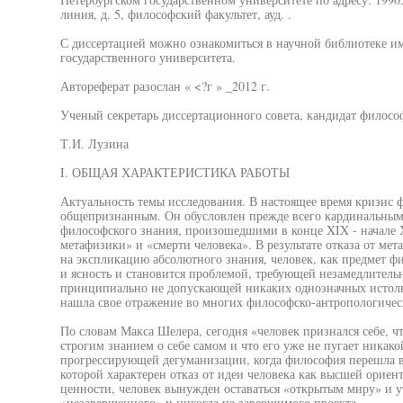
линия, д. 5, философский факультет, ауд. .
С диссертацией можно ознакомиться в научной библиотеке им
государственного университета.
Автореферат разослан « <?г » _2012 г.
Ученый секретарь диссертационного совета, кандидат философ
Т.И. Лузина
I. ОБЩАЯ ХАРАКТЕРИСТИКА РАБОТЫ
Актуальность темы исследования. В настоящее время кризис 
общепризнанным. Он обусловлен прежде всего кардинальны
философского знания, произошедшими в конце XIX - начале X
метафизики» и «смерти человека». В результате отказа от ме
на экспликацию абсолютного знания, человек, как предмет ф
и ясность и становится проблемой, требующей незамедлительн
принципиально не допускающей никаких однозначных истолк
нашла свое отражение во многих философско-антропологичес
По словам Макса Шелера, сегодня «человек признался себе, чт
строгим знанием о себе самом и что его уже не пугает никак
прогрессирующей дегуманизации, когда философия перешла в
которой характерен отказ от идеи человека как высшей орие
ценности, человек вынужден оставаться «открытым миру» и ут
«незавершенного» и никогда не завершимого проекта.