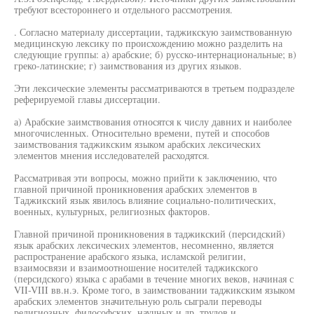
требуют всестороннего и отдельного рассмотрения.
. Согласно материалу диссертации, таджикскую заимствованную
медицинскую лексику по происхождению можно разделить на
следующие группы: а) арабские; б) русско-интернациональные; в)
греко-латинские; г) заимствования из других языков.
Эти лексические элементы рассматриваются в третьем подразделе
реферируемой главы диссертации.
а) Арабские заимствования относятся к числу давних и наиболее
многочисленных. Относительно времени, путей и способов
заимствования таджикским языком арабских лексических
элементов мнения исследователей расходятся.
Рассматривая эти вопросы, можно прийти к заключению, что
главной причиной проникновения арабских элементов в
Таджикский язык явилось влияние социально-политических,
военных, культурных, религиозных факторов.
Главной причиной проникновения в таджикский (персидский)
язык арабских лексических элементов, несомненно, является
распространение арабского языка, исламской религии,
взаимосвязи и взаимоотношение носителей таджикского
(персидского) языка с арабами в течение многих веков, начиная с
VII-VIII вв.н.э. Кроме того, в заимствовании таджикским языком
арабских элементов значительную роль сыграли переводы
религиозных, философских, научных и др. трудов и