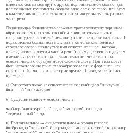
известно, связываясь друг с другом подчинительной связью, два
полнозначных компонента создают одно сложное слова, при этом
в качестве компонентов сложного слова могут выступать разные
части речи.
Подавляющее большинство сложных уретологических терминов
образовано именно этим способом. Сочинительная связь в
создании уретологической лексики участие не принимает вовсе. В
подавляющем большинстве случаев в качестве компонентов
сложного слова используется имя существительное, .которое,
присоединяясь к другим частям речи (преимущественно к другим
именам существительным, прилагательным, числительным,
основе глагола), образует новое сложное слова. При этом могут
быть использованы такие словообразовательные форманты, как
суффиксы -й, -ча, -ак и некоторые другие. Приведем несколько
примеров:
а) Существительное +• существительное: шабидрор "никтурия",
бодпешоб "пневматурия"
б) Существительное + основа глагола:
чарбдор "адизозурия", о^ардор "амнлурня", гишодор
"перепончатый" и др.
в) Прилагательное -+ существительное + основа глагола:
бисёрхоядор "полиорх", бисёрзандор "многоженство", якнутфадор
"моноспермный", якхоядор "монорхидия", чонзоддор