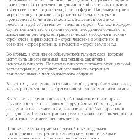
производства с определенной для данной области семантикой и
эта его семантика ограничена данной сферой. Например, термин
морфология употребляется в различных' областях науки и
производства (в лингвистике, в физиологии, в ботанике,
геологии и др.) со значением "внешний строй". Однако в каждом
случае значение этого термина ограничено данной областью: в
языкознании оно передает грамматический (морфологический)
строй слова; в физиологии - строй человека и животных, в
ботанике - строй растений, в геологии - строй земли и т.д.
Во-вторых, в отличие от общеупотребительных слов, которые
могут быть многозначными, для термина характерна
моносемантичность. Полисемантичность считается отрицательной
чертой термина, поскольку многозначность затрудняет
взаимопонимание членов языкового общения.
В-гретьих. для термина, в отличие от общеупотребительных слов,
характерно отсутствие экспрессивности, синонимии, антонимии.
В-четвертых, термин как слово, обозначающее то или другое
научное понятие, переводится на другой язык обычно одним
словом или словосочетанием, которое должно быть простым и
доходчивым. Перевод термина путем толкования его значения или
описательно считается неприемлемым.
В-пятых, перевод термина на другой язык не должен
противоречить внутренним лексическим, фонетическим и
грамматическим закономерностям данного языка.