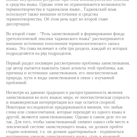
и средства языка. Однако этим не ограничиваются возможности
терминотворчества в таджикском языке., Таджикский язык
использует также внешние источники и средства
терминотворчества. Об этом речь идет во второй главе
диссертации.
Во второй главе - "Роль заимствований в формировании фонда
уретологической лексики таджикского языка" рассматриваются
внешние источники пополнения терминологического запаса
языка. Эта глава включает в себя три раздела, каждый из которых
подразделяется на ряд подразделов.
Первый раздел посвящен рассмотрению проблемы заимствования,
где автор пытается выяснить такие аспекты этой проблемы, как
причины и источники заимствования, его лингвистическая
природа, пути и виды заимствования в связи с изучаемой
проблемой.
Несмотря на давнюю традицию и распространенность явления
заимствования во всех языках мира, ее лингвистическая сущность
и языковедческая интерпретация все еще остается спорной.
Некоторые исследователи придерживаются мнения, что любые
слова или словосочетания, которые переходят из одного языка в
другой, являются заимствованными. Однако в самом деле это не
так. Для того, чтобы заимствованный элемент нашел себе место в
лексической системе заимствующего языка, он должен пройти
стадию освоения, т.е. он должен адаптироваться - подчиниться
внутренним законам заимствующего языка, стать в языковой