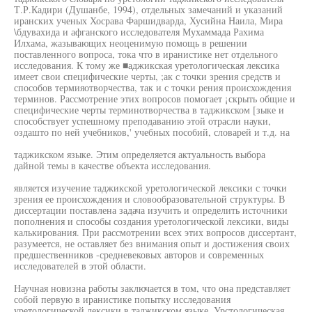
Т.Р.Кадири (Душанбе, 1994), отдельных замечаний и указаний
иранских ученых Хосрава Фаршидварда, Хусийна Наила, Мира
\бдувахида и афганского исследователя Мухаммада Рахима
Илхама, жазывающих неоценимую помощь в решении
поставленного вопроса, тока что в иранистике нет отдельного
исследования. К тому же ■аджикская уретологическая лексика
имеет свои специфические черты, ;ак с точки зрения средств и
способов термияотворчества, так и с точки рения происхождения
терминов. Рассмотрение этих вопросов помогает ¡скрыть общие и
специфические черты терминотворчества в таджикском [зыке и
способствует успешному преподаванию этой отрасли науки,
оздашто по ней учебников,' учебных пособий, словарей и т.д. на
таджикском языке. Этим определяется актуальность выбора
дайной темы в качестве объекта исследования.
является изучение таджикской уретологической лексики с точки
зрения ее происхождения и словообразовательной структуры. В
диссертации поставлена задача изучить и определить источники
пополнения и способы создания уретологической лексики, виды
калькирования. При рассмотрении всех этих вопросов диссертант,
разумеется, не оставляет без внимания опыт и достижения своих
предшественников -средневековых авторов и современных
исследователей в этой области.
Научная новизна работы заключается в том, что она представляет
собой первую в иранистике попытку исследования
уретологической лексики в таджикском языке. Урстологическая