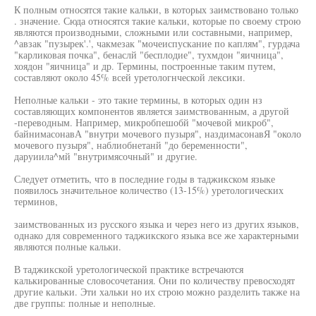
К полным относятся такие кальки, в которых заимствовано только
. значение. Сюда относятся такие кальки, которые по своему строю
являются производными, сложными или составными, например,
^авзак "пузырек'.', чакмезак "мочеиспускание по каплям", гурдача
"карликовая почка", бенаслй "бесплодие", тухмдон "яичница",
хоядон "яичница" и др. Термины, построенные таким путем,
составляют около 45% всей уретологнческой лексики.
Неполные кальки - это такие термины, в которых один нз
составляющих компонентов является заимствованным, а другой
-переводным. Например, микробпешобй "мочевой микроб",
байнимасонавА "внутри мочевого пузыря", наздимасонавЯ "около
мочевого пузыря", наблиобнетанй "до беременности",
даруиила^мй "внутримясочный" и другие.
Следует отметить, что в последние годы в таджикском языке
появилось значительное количество (13-15%) уретологических
терминов,
заимствованных из русского языка и через него из других языков,
однако для современного таджикского языка все же характерными
являются полные кальки.
В таджикской уретологической практике встречаются
калькированные словосочетания. Они по количеству превосходят
другие кальки. Эти хальки но их строю можно разделить также на
две группы: полные и неполные.