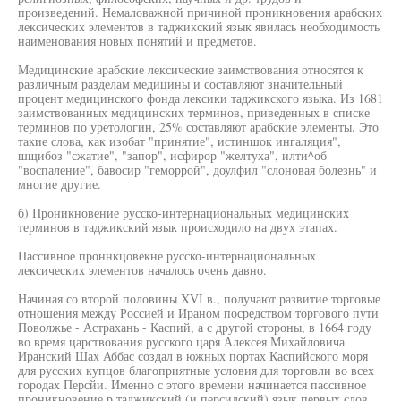
произведений. Немаловажной причиной проникновения арабских
лексических элементов в таджикский язык явилась необходимость
наименования новых понятий и предметов.
Медицинские арабские лексические заимствования относятся к
различным разделам медицины и составляют значительный
процент медицинского фонда лексики таджикского языка. Из 1681
заимствованных медицинских терминов, приведенных в списке
терминов по уретологин, 25% составляют арабские элементы. Это
такие слова, как изобат "принятие", истиншок ингаляция",
шщибоз "сжатие", "запор", исфирор "желтуха", илти^об
"воспаление", бавосир "геморрой", доулфил "слоновая болезнь" и
многие другие.
б) Проникновение русско-интернациональных медицинских
терминов в таджикский язык происходило на двух этапах.
Пассивное проннкцовекне русско-интернациональных
лексических элементов началось очень давно.
Начиная со второй половины XVI в., получают развитие торговые
отношения между Россией и Ираном посредством торгового пути
Поволжье - Астрахань - Каспий, а с другой стороны, в 1664 году
во время царствования русского царя Алексея Михайловича
Иранский Шах Аббас создал в южных портах Каспийского моря
для русских купцов благоприятные условия для торговли во всех
городах Персйи. Именно с этого времени начинается пассивное
проникновение р таджикский (и персидский) язык первых слов