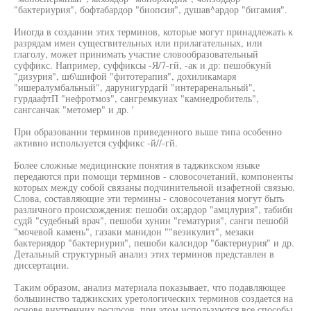
"бактериурия", бофтабардор "биопсия", душав^ардор "бигамия".
Иногда в создании этих терминов, которые могут принадлежать к
разрядам имен сущесгвительных или прилагательных, или
глаголу, может принимать участие словообразовательный
суффикс. Например, суффиксы -Я/7-гй, -ак и др: пешобкунй
"дизурия", ш6\шифой "фитотерапия", дохиликамаря
"ишералумбальный", дарунигурдагй "интераренальный",
гурдаафтП "нефротмоз", сангремкуиах "камнедробитель",
сангсанчак "метомер" и др. '
При образовании терминов приведенного выше типа особенно
активно используется суффикс -й//-гй.
Более сложные медицинские понятия в таджикском языке
передаются при помощи терминов - словосочетаний, компоненты
которых между собой связаны подчинительной изафетной связью.
Слова, составляющие эти термины - словосочетания могут быть
различного происхождения: пешоби ох;ардор "амцлурия", табиби
судй "судебный врач", пешоби хунин "гематурия", санги пешобй
"мочевой камень", газаки манидон ""везикулит", мезаки
бактериядор "бактериурия", пешоби калсидор "бактериурия" и др.
Детальный структурный анализ этих терминов представлен в
диссертации.
Таким образом, анализ материала показывает, что подавляющее
большинство таджикских уретологических терминов создается на
основе внутренних ресурсов, при этом используются все способы