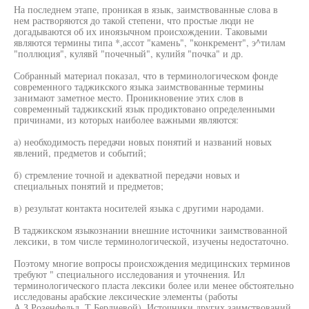
На последнем этапе, проникая в язык, заимствованные слова в
нем растворяются до такой степени, что простые люди не
догадываются об их иноязычном происхождении. Таковыми
являются термины типа *,ассот "камень", "конкремент", э^тилам
"поллюция", кулявй "почечный", кулийя "почка" и др.
Собранный материал показал, что в терминологическом фонде
современного таджикского языка заимствованные термины
занимают заметное место. Проникновение этих слов в
современный таджикский язык продиктовано определенными
причинами, из которых наиболее важными являются:
а) необходимость передачи новых понятий и названий новых
явлений, предметов и событий;
б) стремление точной и адекватной передачи новых и
специальных понятий и предметов;
в) результат контакта носителей языка с другими народами.
В таджикском языкознании внешние источники заимствованной
лексики, в том числе терминологической, изучены недостаточно.
Поэтому многие вопросы происхождения медицинских терминов
требуют " специального исследования и уточнения. Ил
терминологического пласта лексики более или менее обстоятельно
исследованы арабские лексические элементы (работы
А.З.Розенфельд, Т.Бердиевой). Источники других заимствований