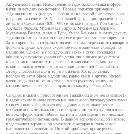
Актуальность темы. Использование таджикского языка в сфере
науки имеет давнюю историю. Первые попытки применить
таджикский язык (наряду с арабским) в научной литературе были
предприняты еще в ГХ-Х веках нашей эры, а при правлении
династии Саманидов (820 - 999) и позже (в трудах Ибн Сииы, •
Абунасра Фараби, Мухаммада Бируни, Мухаммада Хоразмк,
Мухаммада Газали, Асадии Туси, Умара Хайяма и многих других)
таджикский язык охватил почти все отрасли науки того времени.
За это время были созданы многочисленные переводные словари и
фархаигн, среди которых скромное место занимали словари по
медицине. Однако, в последующих веках в связи со спадом
общего культурного уровня общества, явившимся результатом
правления пришедших правителей и завоевателей, многое из
накопленных в течение многих веков ценностей было забыто.
Этому способствовало и то, что с начала XX в. до самых
последних лет в сфере медицины, равно как и в других сферах
науки, таджикский язык уступал место русскому языку, на
котором велась вся научная, практическая и учебная работа.
Сегодня, в связи с приобретением Таджикистаном независимости
и таджикским языком статуса национального литературного языка
со всеми вытекающими отсюда задачами, возникает острая
необходимость не только в распространении литературного языка
во всех сферах жизни общества, но и в обогащении его лексико-
грамматического потенциала. В данном аспекте большой интерес
представляет термины по уретологии, которая и стала темой
настокщего исследования. По этой проблеме, кроме русско-
таджикского словаря по уретологии таджикского исследователя