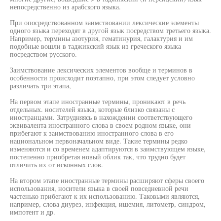
непосредственно из арабского языка.
При опосредствованном заимствовании лексические элементы
одного языка переходят в другой язык посредством третьего языка.
Например, термины азотурия, гематинурия, галактурия и им
подобные вошли в таджикский язык из греческого языка
посредством русского.
Заимствование лексических элементов вообще и терминов в
особенности происходит поэтапно, при этом следует условно
различать три этапа,
На первом этапе иностранные термины, проникают в речь
отдельных. носителей языка, которые близко связаны с
иностранцами. Затрудняясь в нахождении соответствующего
эквивалента иностранного слова в своем родном языке, они
прибегают к заимствованию иностранного слова в его
национальном первоначальном виде. Такие термины редко
изменяются и со временем адаптируются в заимствующем языке,
постепенно приобретая новый облик так, что трудно будет
отличить их от исконных слов.
На втором этапе иностранные термины расширяют сферы своего
использования, носители языка в своей повседневной речи
частенько прибегают к их использованию. Таковыми являются,
например, слова диурез, инфекция, ишемия, литометр, синдром,
импотент и др.