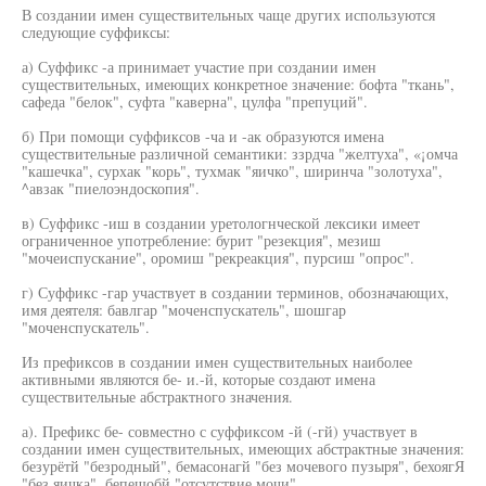
В создании имен существительных чаще других используются
следующие суффиксы:
а) Суффикс -а принимает участие при создании имен
существительных, имеющих конкретное значение: бофта "ткань",
сафеда "белок", суфта "каверна", цулфа "препуций".
б) При помощи суффиксов -ча и -ак образуются имена
существительные различной семантики: ззрдча "желтуха", «¡омча
"кашечка", сурхак "корь", тухмак "яичко", ширинча "золотуха",
^авзак "пиелоэндоскопия".
в) Суффикс -иш в создании уретологнческой лексики имеет
ограниченное употребление: бурит "резекция", мезиш
"мочеиспускание", оромиш "рекреакция", пурсиш "опрос".
г) Суффикс -гар участвует в создании терминов, обозначающих,
имя деятеля: бавлгар "моченспускатель", шошгар
"моченспускатель".
Из префиксов в создании имен существительных наиболее
активными являются бе- и.-й, которые создают имена
существительные абстрактного значения.
а). Префикс бе- совместно с суффиксом -й (-гй) участвует в
создании имен существительных, имеющих абстрактные значения:
безурётй "безродный", бемасонагй "без мочевого пузыря", бехоягЯ
"без яичка", бепешобй "отсутствие мочи".