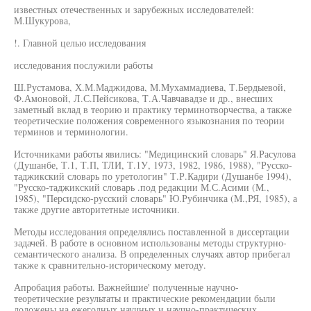
известных отечественных и зарубежных исследователей:
М.Шукурова,
!. Главной целью исследования
исследования послужили работы
Ш.Рустамова, Х.М.Маджидова, М.Мухаммадиева, Т.Бердыевой,
Ф.Амоновой, Л.С.Пейсикова, Т.А.Чавчавадзе и др., внесших
заметный вклад в теорию и практику терминотворчества, а также
теоретические положения современного языкознания по теории
терминов и терминологии.
Источниками работы явились: "Медицинский словарь" Я.Расулова
(Душанбе, Т.1, Т.П, ТЛИ, Т.1У, 1973, 1982, 1986, 1988), "Русско-
таджикский словарь по уретологин" Т.Р.Кадири (Душанбе 1994),
"Русско-таджикский словарь .под редакции М.С.Асими (М.,
1985), "Персидско-русский словарь" Ю.Рубинчика (М.,РЯ, 1985), а
также другие авторитетные источники.
Методы исследования определялись поставленной в диссертации
задачей. В работе в основном использованы методы структурно-
семантического анализа. В определенных случаях автор прибегал
также к сравнительно-историческому методу.
Апробация работы. Важнейшие' полученные научно-
теоретические результаты и практические рекомендации были
доложены на ежегодных научных и научно-практических