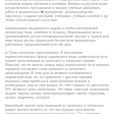
основным языком обучения и изучения. Именно на русском языке
осуществлялось преподавание в высших учебных заведениях,
работа в медицинских ■учреждениях, делопроизводство,
переписка, создание программ, учебников, учебных пособий н др.
Этому способствовало отсутствие
национальных медицинских кадров и учебно-методической
литературы, базы, лечебниц и больниц. Немаловажную роль в
проникновении русско-интернациональной лексики в таджикский
язык оказал русско-таджикский билингвизм медицинских
работников, продолжающийся по сей день.
в) Греко-латинские заимствования. В обогащении
терминологического фонда таджикского языка значительную роль
играют заимствования из греческого и латинского языков.
Известно, что во многих языках мира значительную часть научных
терминов составляют слова греческого и латинского
происхождения. В этом деле не является исключением и
таджикский язык, но, по сравнению с другими науками,
медицина чаще прибегала к заимствованию нужных и
необходимых слов из этих языков. Из 1681 термина по уретологии
30% являются греко-латинскими. Это такие слова как: калкулезная
анурия, лакуны уретры, генитоуретрография, гаметы, гематурия,
диурез, андрогены, азотурия.
Важнейшей чертой заимствованной из греческого и латинского
языков лексики является то, что ока передает пространное
значение при помощи одного простого слова. Так, например,