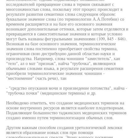
исследователей превращение слова в термин связывают с
многозначностью слова, поскольку этот процесс происходит в
результате развития семантики слова следующим образом:
буквальное значение слова (по терминологии А.А.Потебни) со
временем расширяется и на базе его основного значения
возникают дополнительные оттенки, которые затем отделяются и
превращаются в самостоятельные значения и которые условно
могут быть названы фигуральными значениями (109, 845 - 846).
Возникая на базе основного значения, терминологические
значения слова постепенно приобретают свойства термина,
ограничивая свою дистрибуцию данной областью науки и
производства. Например, слова чонишин "заместитель", хан
"тело", ал о мат "признак", найча "трубочка", являющиеся
обычными словами языка, в результате расширения семантики
приобрели терминологические значения: чонишин -
"местоимение" (часть речи), тан
- "средство опускания мочи и произведение потомства", найча -
"трубочка почки" (медицинские термины) и др.
Необходимо отметить, что создание медицинских терминов на
основе внутренних ресурсов является наиболее плодотворным.
Подавляющее большинство таджикских медицинских терминов
создано именно путем терминологизации обычных слов.
Другим важным способом создания уретологической лексики
является образование новых слов при помощи
словообразовательных средств. Этому вопросу посвящен