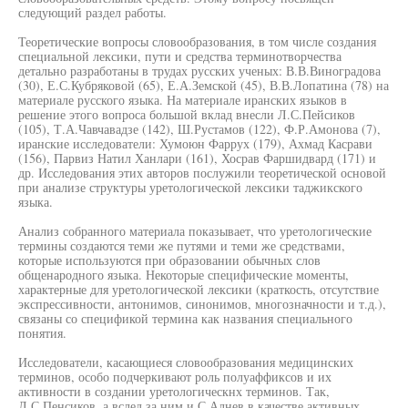
следующий раздел работы.
Теоретические вопросы словообразования, в том числе создания
специальной лексики, пути и средства терминотворчества
детально разработаны в трудах русских ученых: В.В.Виноградова
(30), Е.С.Кубряковой (65), Е.А.Земской (45), В.В.Лопатина (78) на
материале русского языка. На материале иранских языков в
решение этого вопроса большой вклад внесли Л.С.Пейсиков
(105), Т.А.Чавчавадзе (142), Ш.Рустамов (122), Ф.Р.Амонова (7),
иранские исследователи: Хумоюн Фаррух (179), Ахмад Касрави
(156), Парвиз Натил Ханлари (161), Хосрав Фаршидвард (171) и
др. Исследования этих авторов послужили теоретической основой
при анализе структуры уретологической лексики таджикского
языка.
Анализ собранного материала показывает, что уретологические
термины создаются теми же путями и теми же средствами,
которые используются при образовании обычных слов
общенародного языка. Некоторые специфические моменты,
характерные для уретологической лексики (краткость, отсутствие
экспрессивности, антонимов, синонимов, многозначности и т.д.),
связаны со спецификой термина как названия специального
понятия.
Исследователи, касающиеся словообразования медицинских
терминов, особо подчеркивают роль полуаффиксов и их
активности в создании уретологическнх терминов. Так,
Л.С.Пенсиков, а вслед за ним и С.Алнев в качестве активных