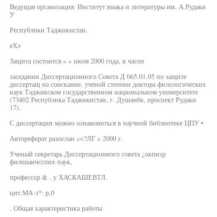
Ведущая организация: Институт языка и литературы им. А.Рудаки
У
Республики Таджикистан.
еХ>
Защита состоится « » июля 2000 года, в часоп
заседании Диссертационного Совета Д 065.01.05 по защите
диссертащ на соискание, ученой степени доктора филологических
наук Таджикском государственном национальном университете
(73402 Республика Таджикистан, г. Душанбе, проспект Рудаки
17).
С диссертации можно ознакомиться в научной библиотеке ЦПУ •
Автореферат разослан «<?ЛГ » 2000 г.
Ученый секретарь Диссертационного совета ¿окпизр
филшыичсспих паук,
профессор & . у ХАСКАШЕВТЛ.
цит.МА-з*: р,0
. Общая характеристика работы