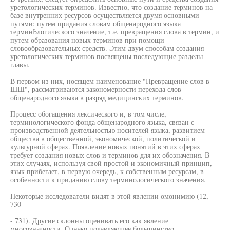
уретологических терминов. Известно, что создание терминов на
базе внутренних ресурсов осуществляется двумя основными
путями: путем придания словам общенародного языка
терминЬлогического значение, т.е. превращения слова в термин, и
путем образования новых терминов при помощи
словообразовательных средств. Этим двум способам создания
уретологических терминов посвящены последующие разделы
главы.
В первом из них, носящем наименование "Превращение слов в
ШШ", рассматриваются закономерности перехода слов
общенародного языка в разряд медицинских терминов.
Процесс обогащения лексического и, в том числе,
терминологического фонда общенародного языка, связан с
производственной деятельностью носителей языка, развитием
общества в общественной, экономической, политической и
культурной сферах. Появление новых понятий в этих сферах
требует создания новых слов и терминов для их обозначения. В
этих случаях, используя свой простой и экономичный принцип,
язык прибегает, в первую очередь, к собственным ресурсам, в
особенности к приданию слову терминологического значения.
Некоторые исследователи видят в этой явлении омонимию (12,
730
- 731). Другие склонны оценивать его как явление
многозначности. Однако подавляющее большинство