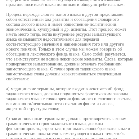
практике носителей языка понятным и общеупотребительным.
Процесс перехода слов из одного языка в другой представляет
собой естественный ход развития и обогащения словарного
состава любого языка и имеет общественно-политический,
экономический, культурный и др. аспекты. Этот процесс может
иметь место тогда, когда внутреннее ресурсы заимствующего
языка оказываются недостаточными для передачи
соответствующего значения и наименования того или другого
нового понятия. Только в этом случае мы можем говорить об
обогащении лексического фонда языка. Само собой разумеется,
что заимствуются не всякие лексические элементы. Слова, которые
подвергаются заимствованию, должны отвечать требованиям
заимствующего языка. С точки зрения таджикского языка
заимствуемые слова должны характеризоваться следующими
свойствами:
а) медицинские термины, которые входят в лексический фонд
таджикского языка, должны подчиняться фонетическим законам
таджикского языка с точки зрения фонемного и слогового состава,
возможности/невозможности сочетания фонем и слогов,
акцентной структуры слова;
б) заимствованные термины не должны противоречить законам
грамматического строя таджикского языка, должны
функционировать, строиться, принимать словообразовательные и
грамматические показатели заимствующего языка с тем, чтобы
находить в системе языка свое место и стать полноценным