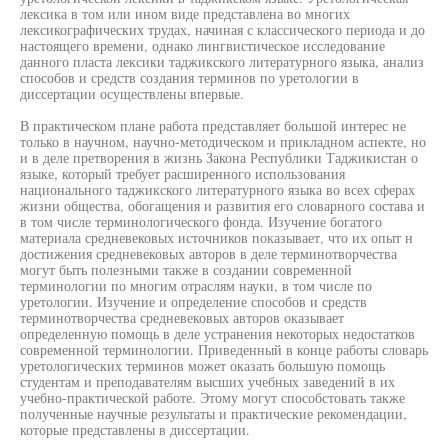
лексика в том или ином виде представлена во многих
лексикографических трудах, начиная с классического периода и до
настоящего времени, однако лингвистическое исследование
данного пласта лексики таджикского литературного языка, анализ
способов и средств создания терминов по уретологии в
диссертации осуществлены впервые.
В практическом плане работа представляет большой интерес не
только в научном, научно-методическом и прикладном аспекте, но
и в деле претворения в жизнь Закона Республики Таджикистан о
языке, который требует расширенного использования
национального таджикского литературного языка во всех сферах
жизни общества, обогащения и развития его словарного состава и
в том числе терминологического фонда. Изучение богатого
материала средневековых источников показывает, что их опыт н
достижения средневековых авторов в деле терминотворчества
могут быть полезными также в создании современной
терминологии по многим отраслям науки, в том числе по
уретологии. Изучение и определение способов и средств
терминотворчества средневековых авторов оказывает
определенную помощь в деле устранения некоторых недостатков
современной терминологии. Приведенный в конце работы словарь
уретологических терминов может оказать большую помощь
студентам и преподавателям высших учебных заведений в их
учебно-практической работе. Этому могут способстовать также
полученные научные результаты и практические рекомендации,
которые представлены в диссертации.