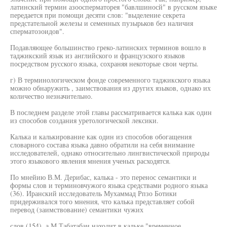
латинский термин азоосперматорея "бавлшиносй" в русском языке
передается при помощи десяти слов: "выделение секрета
предстательной железы и семенных пузырьков без наличия
сперматозоидов".
Подавляющее большинство греко-латинских терминов вошло в
таджикский язык из английского и французского языков
посредством русского языка, сохраняя некоторые свои черты.
г) В терминологическом фонде современного таджикского языка
можно обнаружить , заимствования из других языков, однако их
количество незначительно.
В последнем разделе этой главы рассматривается калька как один
из способов создания уретологической лексики.
Калька и калькирование как один из способов обогащения
словарного состава языка давно обратили на себя внимание
исследователей, однако относительно лингвистической природы
этого языкового явления мнения ученых расходятся.
По мнейию В.М. Дерибас, калька - это перенос семантики и
формы слов и терминовчужого языка средствами родного языка
(36). Иранский исследователь Мухаммад Рпзо Ботики
придерживался того мнения, что калька представляет собой
перевод (заимствование) семантики чужих
слов (154), а М.Табатабаи находит в кальке "временное