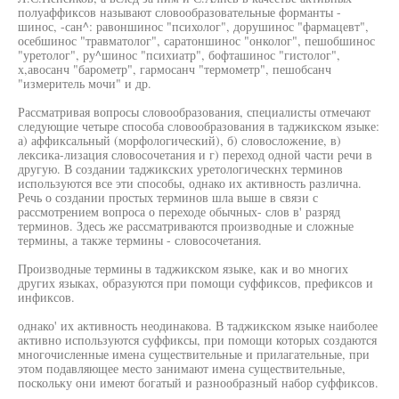
полуаффиксов называют словообразовательные форманты -
шинос, -сан^: равоншинос "психолог", дорушинос "фармацевт",
осебшинос "травматолог", саратоншинос "онколог", пешобшинос
"уретолог", ру^шинос "психиатр", бофташинос "гистолог",
х,авосанч "барометр", гармосанч "термометр", пешобсанч
"измеритель мочи" и др.
Рассматривая вопросы словообразования, специалисты отмечают
следующие четыре способа словообразования в таджикском языке:
а) аффиксальный (морфологический), б) словосложение, в)
лексика-лизация словосочетания и г) переход одной части речи в
другую. В создании таджикских уретологическнх терминов
используются все эти способы, однако их активность различна.
Речь о создании простых терминов шла выше в связи с
рассмотрением вопроса о переходе обычных- слов в' разряд
терминов. Здесь же рассматриваются производные и сложные
термины, а также термины - словосочетания.
Производные термины в таджикском языке, как и во многих
других языках, образуются при помощи суффиксов, префиксов и
инфиксов.
однако' их активность неодинакова. В таджикском языке наиболее
активно используются суффиксы, при помощи которых создаются
многочисленные имена существительные и прилагательные, при
этом подавляющее место занимают имена существительные,
поскольку они имеют богатый и разнообразный набор суффиксов.