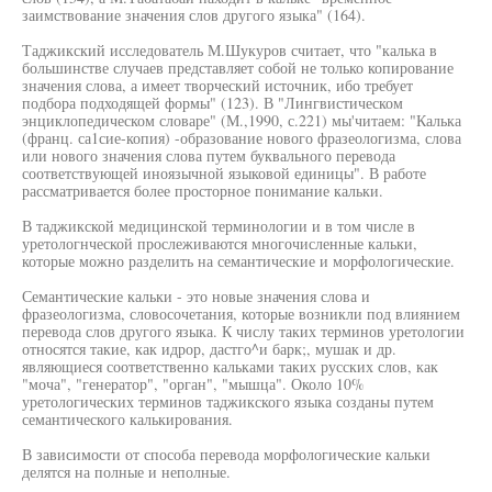
заимствование значения слов другого языка" (164).
Таджикский исследователь М.Шукуров считает, что "калька в
большинстве случаев представляет собой не только копирование
значения слова, а имеет творческий источник, ибо требует
подбора подходящей формы" (123). В "Лингвистическом
энциклопедическом словаре" (М.,1990, с.221) мы'читаем: "Калька
(франц. са1сие-копия) -образование нового фразеологизма, слова
или нового значения слова путем буквального перевода
соответствующей иноязычной языковой единицы". В работе
рассматривается более просторное понимание кальки.
В таджикской медицинской терминологии и в том числе в
уретологнческой прослеживаются многочисленные кальки,
которые можно разделить на семантические и морфологические.
Семантические кальки - это новые значения слова и
фразеологизма, словосочетания, которые возникли под влиянием
перевода слов другого языка. К числу таких терминов уретологии
относятся такие, как идрор, дастго^и барк;, мушак и др.
являющиеся соответственно кальками таких русских слов, как
"моча", "генератор", "орган", "мышца". Около 10%
уретологических терминов таджикского языка созданы путем
семантического калькирования.
В зависимости от способа перевода морфологические кальки
делятся на полные и неполные.