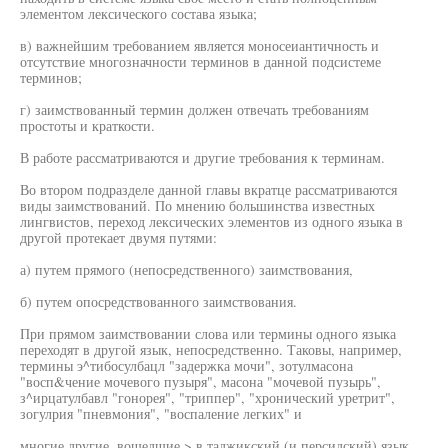
элементом лексического состава языка;
в) важнейшим требованием является моносеиантичность и
отсутствие многозначности терминов в данной подсистеме
терминов;
г) заимствованный термин должен отвечать требованиям
простоты и краткости.
В работе рассматриваются и другие требования к терминам.
Во втором подразделе данной главы вкратце рассматриваются
виды заимствований. По мнению большинства известных
лингвистов, переход лексических элементов из одного языка в
другой протекает двумя путями:
а) путем прямого (непосредственного) заимствования,
б) путем опосредствованного заимствования.
При прямом заимствовании слова или термины одного языка
переходят в другой язык, непосредственно. Таковы, например,
термины э^тибосулбацл "задержка мочи", зотулмасона
"восп&чение мочевого пузыря", масона "мочевой пузырь",
з^ирцатулбавл "гонорея", "триппер", "хронический уретрит",
зогулрия "пневмония", "воспаление легких" и
многие другие, вошедшие > в таджикский (и персидский) язык