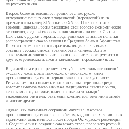
из русского языка.
Второе, более интенсивное проникновение, русско-
интернациональных слов в таджикский (персидский) язык
приходится на конец XIX и начало XX вв. Начиная с этого
времени, .царская Россия расширяет свои торгово-экономические
отношения, с одной стороны, в направлении на юг - в Иран и
Пакистан, с другой стороны, предпринимает активные попытки .
распространения своего влияния в Среднюю Азию и Афганистан.
В связи с этим начинается строительство дорог и заводов,
создание русских банков, военных баз и лагерей. Все это
значительно активизировало проникновение слов из русского и
других европейских языков в таджикский (персидский) язык.
В дальнейшем с расширением и углублением взаимоотношений
русских с носителями таджикского (персидского) языка
проникновение русско-интернациональных слов усилилось.
Результатом этого явились многочисленные термины,, среди
которых заметное место занимает медицинская лексика: киста,
вена, комплекс, климакс, пластика, оксалати кальций,
вндеонавори рентгенй, рентгении компьютер«, рентгении лимфа
и многие другие.
Однако, как показывает собранный материал, массовое
проникновение русских и европейских, медицинских терминов в
таджикский язык началось после победы Октябрьской революции
в Средней Азии и создания советского строя, после чего русский
язык, как язык межнационального общения советских людей, стал