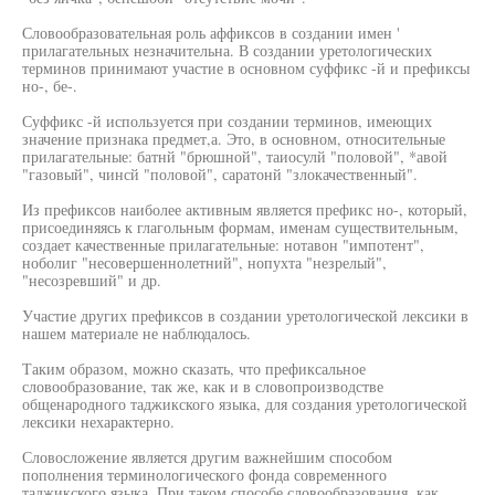
Словообразовательная роль аффиксов в создании имен '
прилагательных незначительна. В создании уретологических
терминов принимают участие в основном суффикс -й и префиксы
но-, бе-.
Суффикс -й используется при создании терминов, имеющих
значение признака предмет,а. Это, в основном, относительные
прилагательные: батнй "брюшной", таиосулй "половой", *авой
"газовый", чинсй "половой", саратонй "злокачественный".
Из префиксов наиболее активным является префикс но-, который,
присоединяясь к глагольным формам, именам существительным,
создает качественные прилагательные: нотавон "импотент",
ноболиг "несовершеннолетний", нопухта "незрелый",
"несозревший" и др.
Участие других префиксов в создании уретологической лексики в
нашем материале не наблюдалось.
Таким образом, можно сказать, что префиксальное
словообразование, так же, как и в словопроизводстве
общенародного таджикского языка, для создания уретологической
лексики нехарактерно.
Словосложение является другим важнейшим способом
пополнения терминологического фонда современного
таджикского языка. При таком способе словообразования, как