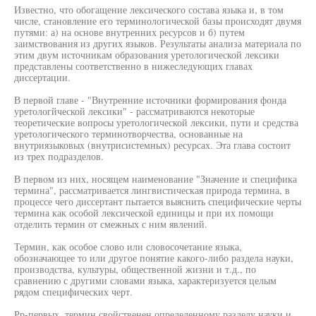
Известно, что обогащение лексического состава языка и, в том
числе, становление его терминологической базы происходят двумя
путями: а) на основе внутренних ресурсов и б) путем
заимствования из других языков. Результаты анализа материала по
этим двум источникам образования уретологической лексики
представлены соответственно в нижеследующих главах
диссертации.
В первой главе - "Внутренние источники формирования фонда
уретологйческой лексики" - рассматриваются некоторые
теоретические вопросы уретологической лексики, пути и средства
уретологического терминотворчества, основанные на
внутриязыковых (внутрисистемных) ресурсах. Эта глава состоит
из трех подразделов.
В первом из них, носящем наименование "Значение и специфика
термина", рассматривается лингвистическая природа термина, в
процессе чего диссертант пытается выяснить специфические черты
термина как особой лексической единицы и при их помощи
отделить термин от смежных с ним явлений.
Термин, как особое слово или словосочетание языка,
обозначающее то или другое понятие какого-либо раздела науки,
производства, культуры, общественной жизни и т.д., по
сравнению с другими словами языка, характеризуется целым
рядом специфических черт.
Рр-первых. термин свойственен определенному разделу науки и