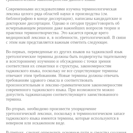
Современными исследователями изучена терминологическая
лексика целого ряда областей науки и производства (см.
библиографию в конце диссертации), написаны кандидатские и
докторские диссертации. Однако и сегодня трудно'говорить об
исчерпывающем решении даже важнейших вопросов теории и
практики терминотворчества. Это касается прежде врего
медицинской лексики и, в особенности, уретологической. В связи
с этим нам представляется важным отметить следующее.
Во-первых, переведенные из других языков на таджикский язык
уретологическне термины должны быть подвергнуты тщательному
и всестороннему изучению и обсуждению с точки зрения
соответствия их семантики и структуры, закономерностям
таджикского языка, поскольку не все существующие термины
отвечают этим требованиям. Новые термины должны отвечать
требованиям здравого смысла и соответствовать
произносительным и лексико-грамматическим закономерностям
современного таджикского языка. При возможности можно
допустить таджикизацию соответствующего заимствованного
термина.
Во-рторых. необходимо произвести упорядочение
уретологической лексики, поскольку в терминологическом запасе
таджикского языка имеются термины, которые используются в
неверном или искаженном виде.
В-третьих, следует определить основные пути и средства создания