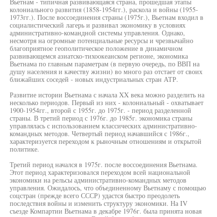
Вьетнам - типичная развивающаяся страна, прошедшая этапы
колониального развития (1858-1954гг.), раскола и войны (1955-
1973гг.). После воссоединения страны (1975г.), Вьетнам входил в
социалистический лагерь и развивал экономику в условиях
административно-командной системы управления. Однако,
несмотря на огромные потенциальные ресурсы и чрезвычайно
благоприятное геополитическое положение в динамичном
развивающемся азиатско-тихоокеанском регионе, экономика
Вьетнама по главным параметрам (в первую очередь, по ВВП на
душу населения и качеству жизни) во много раз отстает от своих
ближайших соседей - новых индустриальных стран АТР.
Развитие истории Вьетнама с начала XX века можно разделить на
несколько периодов. Первый из них - колониальный - охватывает
1900-1954гг., второй с 1955г. до 1975г. - период разделенной
страны. В третий период с 1976г. до 1985г. экономика страны
управлялась с использованием классических административно-
командных методов. Четвертый период начавшийся с 1986г.,
характеризуется переходом к рыночным отношениям и открытой
политике.
Третий период начался в 1975г. после воссоединения Вьетнама.
Этот период характеризовался переходом всей национальной
экономики на рельсы административно-командных методов
управления. Ожидалось, что объединенному Вьетнаму с помощью
соцстран (прежде всего СССР) удастся быстро преодолеть
последствия войны и изменить структуру экономики. На IV
съезде Компартии Вьетнама в декабре 1976г. была принята новая