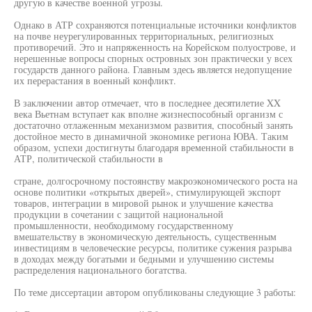
другую в качестве военной угрозы.
Однако в АТР сохраняются потенциальные источники конфликтов
на почве неурегулированных территориальных, религиозных
противоречий. Это и напряженность на Корейском полуострове, и
нерешенные вопросы спорных островных зон практически у всех
государств данного района. Главным здесь является недопущение
их перерастания в военный конфликт.
В заключении автор отмечает, что в последнее десятилетие XX
века Вьетнам вступает как вполне жизнеспособный организм с
достаточно отлаженным механизмом развития, способный занять
достойное место в динамичной экономике региона ЮВА. Таким
образом, успехи достигнуты благодаря временной стабильности в
АТР, политической стабильности в
стране, долгосрочному постоянству макроэкономического роста на
основе политики «открытых дверей», стимулирующей экспорт
товаров, интеграции в мировой рынок и улучшение качества
продукции в сочетании с защитой национальной
промышленности, необходимому государственному
вмешательству в экономическую деятельность, существенным
инвестициям в человеческие ресурсы, политике сужения разрыва
в доходах между богатыми и бедными и улучшению системы
распределения национального богатства.
По теме диссертации автором опубликованы следующие 3 работы: