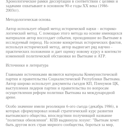
Хронологические рамки диссертации в соответствии с целями и
задачами охватывают в основном 90-е годы XX века (1986-
2003гг).
Методологическая основа.
Автор использует общий метод исторической науки - историко-
логический метод. С помощью этого метода на основе имеющихся
материалов автор воссоздает события, проходившие во Вьетнаме в
исследуемый период. На основе конкретных исторических фактов,
используя исторический метод, автор выдвигает ряд научно -
практических положении и дает оценку новому курсу в контексте
изменений политической обстановки во Вьетнаме и АТР.
Источники и литература
Главными источниками являются материалы Коммунистической
партии и правительства Социалистической Республики Вьетнама.
Автор широко использует документы съездов КП, Пленумов ЦК,
выступления лидеров партии и правительства по вопросам
осуществления реформ политики Вьетнама на международной
арене.
Особо значение имели резолюции 6-ого съезда (декабрь 1986), в
которых сформулировал новый стратегический курс развития
вьетнамского общества, впоследствии получивщий название
"политики обновления". КПВ выдвинула лозунг: "Вьетнам хочет
быть другом всех стран мирного сообщества, бороться за мир,