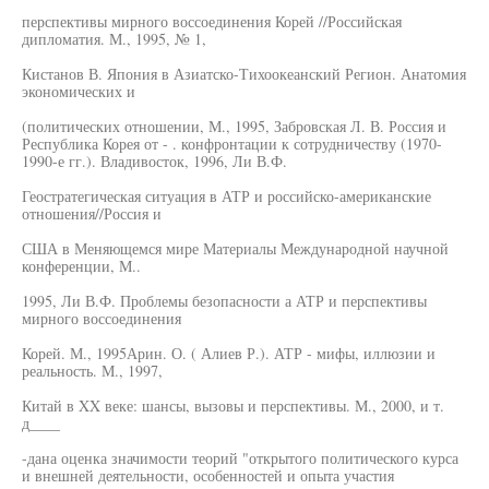
перспективы мирного воссоединения Корей //Российская
дипломатия. М., 1995, № 1,
Кистанов В. Япония в Азиатско-Тихоокеанский Регион. Анатомия
экономических и
(политических отношении, М., 1995, Забровская Л. В. Россия и
Республика Корея от - . конфронтации к сотрудничеству (1970-
1990-е гг.). Владивосток, 1996, Ли В.Ф.
Геостратегическая ситуация в АТР и российско-американские
отношения//Россия и
США в Меняющемся мире Материалы Международной научной
конференции, М..
1995, Ли В.Ф. Проблемы безопасности а АТР и перспективы
мирного воссоединения
Корей. М., 1995Арин. О. ( Алиев Р.). АТР - мифы, иллюзии и
реальность. М., 1997,
Китай в XX веке: шансы, вызовы и перспективы. М., 2000, и т.
д____
-дана оценка значимости теорий "открытого политического курса
и внешней деятельности, особенностей и опыта участия