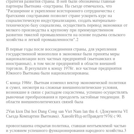
стратегия развития страны. В ней были обозначены главные
партнеры Вьетнама -соцстраны. На съезде отмечалось, что
"Расширение и укрепление всестороннего сотрудничества с
братскими соцстранами позволит стране ускорить курс на
социалистическую индустриализацию, создать материально-
техническую базу социализма, осуществить перевод экономики от
мелкого производства к крупному при преимущественном
развитии тяжелой промышленности на основе подъема сельского
хозяйства и легкой промышленности".2
В первые годы после воссоединения страны, для укрепления
государственной монополии в экономике были приняты меры
национализации всех частных предприятий (вьетнамских и
иностранных), в том числе предприятий в области внешней
торговли. В результате к концу 1978г. все частные предприятия
Южного Вьетнама были национализированы.
С конца 1986г. Вьетнам изменил вектор экономической политики
и сумел, несмотря на сложные внешнеполитические условия,
возникшие в связи с распадом соцсистемы, успешно осуществлять
рыночные преобразования и преодолеть застойные тенденции. В
области внешнеполитических связей была
2Van kien Dai hoi Dang Cong san Viet Nam lan thu 4. (Документы VI
Съезда Компартии Вьетнама). ХанойгИзд-игПравдетг!976| с 90.
провозглашена открытая политика, ставшая неотъемлемой частью
и условием успешного функционирования народного хозяйства.3