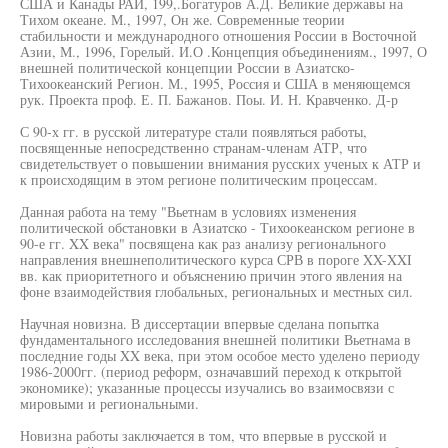
США и Канады РАИ, 199,.Богатуров А.Д. Великие державы на
Тихом океане. М., 1997, Он же. Современные теории
стабильности и международного отношения России в Восточной
Азии, М., 1996, Горелый. И.О .Концепция объединениям., 1997, О
внешней политической концепции России в Азиатско-
Тихоокеанский Регион. М., 1995, Россия и США в меняющемся
рук. Проекта проф. Е. П. Бажанов. Поы. И. Н. Кравченко. Д-р
С 90-х гг. в русской литературе стали появляться работы,
посвященные непосредственно странам-членам АТР, что
свидетельствует о повышении внимания русских ученых к АТР и
к происходящим в этом регионе политическим процессам.
Данная работа на тему "Вьетнам в условиях изменения
политической обстановки в Азиатско - Тихоокеанском регионе в
90-е гг. XX века" посвящена как раз анализу регионального
направления внешнеполитического курса СРВ в пороге XX-XXI
вв. как приоритетного и объяснению причин этого явления на
фоне взаимодействия глобальных, региональных и местных сил.
Научная новизна. В диссертации впервые сделана попытка
фундаментального исследования внешней политики Вьетнама в
последние годы XX века, при этом особое место уделено периоду
1986-2000гг. (период реформ, означавший переход к открытой
экономике); указанные процессы изучались во взаимосвязи с
мировыми и региональными.
Новизна работы заключается в том, что впервые в русской и