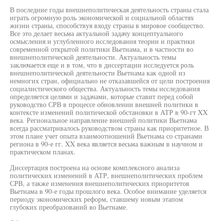
В последние годы внешнеполитическая деятельность страны стала
играть огромную роль экономической и социальной областях
жизни страны, способствуя входу страны в мировое сообщество.
Все это делает весьма актуальной задачу концептуального
осмысления и углубленного исследования теории и практики
современной открытой политики Вьетнама, и в частности во
внешнеполитической деятельности. Актуальность темы
заключается еще и в том, что в диссертации исследуется роль
внешнеполитической деятельности Вьетнама как одной из
немногих стран, официально не отказавшейся от цели построения
социалистического общества. Актуальность темы исследования
определяется целями и задачами, которые ставит перед собой
руководство СРВ в процессе обновлении внешней политики в
контексте изменений политической обстановки в АТР в 90-гт XX
века. Региональное направление внешней политики Вьетнама
всегда рассматривалось руководством страны как приоритетное. В
этом плане учет опыта взаимоотношений Вьетнама со странами
региона в 90-е гг. XX века является весьма важным в научном и
практическом планах.
Диссертация построена на основе комплексного анализа
политических изменений в АТР, внешнеполитических проблем
СРВ, а также изменения внешнеполитических приоритетов
Вьетнама в 90-е годы прошлого века. Особое внимание уделяется
периоду экономических реформ, ставшему новым этапом
глубоких преобразований во Вьетнаме.