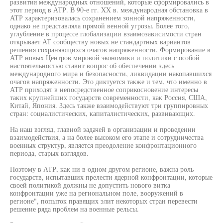
развития международных отношений, которые сформировались в
этот период в АТР. В 90-е гг. XX в. международная обстановка в
АТР характеризовалась сохранением зонной напряженности,
однако не представляла прямой венной угрозы. Более того,
углубление в процессе глобализации взаимозависимости стран
открывает АТ сообществу новых не стандартных вариантов
решения сохраняющихся очагов напряженности. Формирование в
АТР новых Центров мировой экономики и политики с особой
настоятельностью ставит вопрос об обеспечении здесь
международного мира и безопасности, ликвидации накопавшихся
очагов напряженности. Это диктуется также и тем, что именно в
АТР приходят в непосредственное соприкосновение интересы
таких крупнейших государств современности, как Россия, США,
Китай, Япония. Здесь также взаимодействуют три группировных
стран: социалистических, капиталистических, развивающих.
На наш взгляд, главной задачей в организации и проведении
взаимодействия, а на более высоком его этапе и сотрудничества
военных структур, является преодоление конфронтационного
периода, старых взглядов.
Поэтому в АТР, как ни в одном другом регионе, важна роль
государств, испытавших прелести ядерной конфронтации, которые
своей политикой должны не допустить нового витка
конфронтации уже на региональном поле, вооружений в
регионе", попыток правящих элит некоторых стран перевести
решение ряда проблем на военные рельсы.