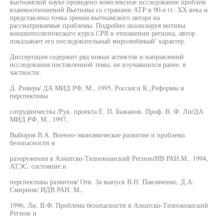
вьетнамской науке проведено комплексное исследование проблем
взаимоотношений Вьетнама со странами АТР в 90-е гг. XX века и
представлена точка зрения вьетнамского автора на
рассматриваемые проблемы. Подробно анализируя мотивы
внешнеполитического курса СРВ в отношении региона, автор
показывает его последовательный миролюбивый' характер.
Диссертация содержит ряд новых аспектов и направлений
исследования поставленной темы, не изучавшихся ранее, в
частности:
Д. Ривера/ ДА МИД РФ, М., 1995, Россия и К ¡Реформы и
перспективы
сотрудничества /Рук. проекта Е. П. Бажанов. Проф. В. Ф. Ли/ДА
МИД РФ, М., 1997,
Выборов В.А. Военно-экономическое развитие и проблема
безопасности и
разоружения в Азиатско-Тихоокеанский Регион/ИВ РАН.М.. 1994,
АТЭС: состояние и
перспективы развития/ Отв. За выпуск В.Н. Павляченко, Д.А.
Смирнов/ ИДВ РАН. М.,
1996, Ли. В.Ф. Проблема безопасности в Азиатско-Тихоокеанский
Регион и