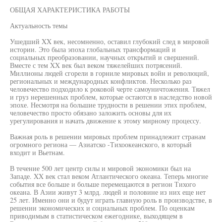
ОБЩАЯ ХАРАКТЕРИСТИКА РАБОТЫ
Актуальность темы
Ушедший XX век, несомненно, оставил глубокий след в мировой
истории. Это была эпоха глобальных трансформаций и
социальных преобразовании, научных открытий и свершений.
Вместе с тем XX век был веком тяжелейших потрясений.
Миллионы людей сгорели в горниле мировых войн и революций,
региональных и международных конфликтов. Несколько раз
человечество подходило к роковой черте самоуничтожения. Тяжел
и груз нерешенных проблем, которые остаются в наследство новой
эпохе. Несмотря на большие трудности в решении этих проблем,
человечество просто обязано заложить основы для их
урегулирования и начать движение к этому мирному процессу.
Важная роль в решении мировых проблем принадлежит странам
огромного региона — Азиатско -Тихоокеанского, в который
входит и Вьетнам.
В течение 500 лет центр силы и мировой экономики был на
Западе. XX век стал веком Атлантического океана. Теперь многие
события все больше и больше перемещаются в регион Тихого
океана. В Азии живут 3 млрд. людей и половине из них еще нет
25 лет. Именно они и будут играть главную роль в производстве, в
решении экономических и социальных проблем. По оценкам
приводимым в статистическом ежегоднике, выходящем в