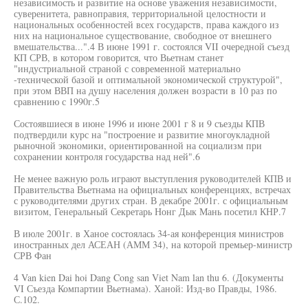
независимость и развитие на основе уважения независимости,
суверенитета, равноправия, территориальной целостности и
национальных особенностей всех государств, права каждого из
них на национальное существование, свободное от внешнего
вмешательства...".4 В июне 1991 г. состоялся VII очередной съезд
КП СРВ, в котором говорится, что Вьетнам станет
"индустриальной страной с современной материально
-технической базой и оптимальной экономической структурой",
при этом ВВП на душу населения должен возрасти в 10 раз по
сравнению с 1990г.5
Состоявшиеся в июне 1996 и июне 2001 г 8 и 9 съезды КПВ
подтвердили курс на "построение и развитие многоукладной
рыночной экономики, ориентированной на социализм при
сохранении контроля государства над ней".6
Не менее важную роль играют выступления руководителей КПВ и
Правительства Вьетнама на официальных конференциях, встречах
с руководителями других стран. В декабре 2001г. с официальным
визитом, Генеральный Секретарь Нонг Дык Мань посетил КНР.7
В июле 2001г. в Ханое состоялась 34-ая конференция министров
иностранных дел АСЕАН (АММ 34), на которой премьер-министр
СРВ Фан
4 Van kien Dai hoi Dang Cong san Viet Nam lan thu 6. (Документы
VI Съезда Компартии Вьетнама). Ханой: Изд-во Правды, 1986.
С.102.