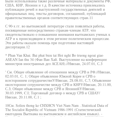
Были использованы также различные материалы и документы РФ,
США, КНР, Японии и т.д. В качестве источника привлекались
публикации речей и выступлений государственных деятелей и
официальных лиц, тексты договоров, соглашений, публикаций
правительственных органов соответствующих стран.11
С 90-х гг. во вьетнамской литературе стали появляться работы,
посвященные непосредственно странам-членам АТР, что
свидетельствовало о повышении внимания вьетнамских ученых к
АТР и к происходящим в этом регионе политическим процессам.
Эти работы оказали помощь при подготовке настоящей
диссертации.12
* Phan Van Khai. Bai phat bieu tai Hoi nghi Bo truong ngoai giao
ASEAN Ian thu 34 (Фан Ван Хай. Выступление на конференции
министров иностранных дел АСЕАН).//Нянзан, 24.07.01, С.З
' См. Общее объявление об отношении между СРВ и РФ.//Нянзан,
02.03.01, С. 1; Общее объявление Южной Корее и СРВ о
всестороннем сотрудничествеУ/Нянзан, 2S.08.01, С.7; Объявление
овсесторонне сотруничестве между СРВ и КНРУ/Нянзан, 20.11.00,
С.З; Общее объявление между СРВ и ЯпониейУ/Нянзан,
30.03.1999, C.I; Торговный договор о между СРВ и СШАУ/
Нянзан, 20.11.00, С.1 ;
10См. Solieu thong ke CHXHCN Viet Nam Nam . Statistical Data of
The Socialist Republic of Vietnam 1986-1991 (Статистический
ежегодник Вьетнама на вьетнамском и английском языках). -