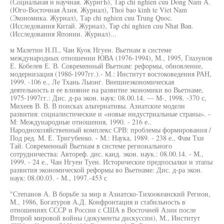
(Социальная и научная. ЖурнгЬ), Тар chi nghien cuu Dong Nam А.
(Юго-Восточная Азия. Журнал), Thoi bao kinh te Viet Nam
(Экономика. Журнал), Тар chi nghien cuu Trung Quoc.
(Исследования Китай. Журнал), Tap chi nghien cuu Nhat Ban.
(Исследования Японии. Журнал)...
м Малетин Н.П., Чан Куок Нгуен. Вьетнам в системе
международных отношении ЮВА (1976-1994), М., 1995, Глазунов
Е. Кобелев Е. В. Современный Вьетнам: реформы, обновление,
модернизация (198б-1997гг.).- М.: Институт востоковедения РАН,
1999. -106 е., Ле Тхань Лыонг. Внешнеэкономическая
деятельность и ее влияние на развитие экономики во Вьетнаме,
1975-1997гг.: Дис. д-ра экон. наук: 08.00.14. — М-, 1998. -370 с,
Михеев В. В. В поисках альтернативы. Азиатские модели
развития: социалистические и «новые индустриальные страны». -
М: Международные отношения, 1990. - 216 е..
Народнохозяйственный комплекс СРВ: проблемы формирования /
Под ред. М. Е. Тригубенко. - М.: Наука, 1989. - 238 е., Фам Тхи
Тай. Современный Вьетнам в системе регионального
сотрудничества: Автореф. дис. канд. экон. наук.: 08.00.14. - М.,
1999. - 24 е., Чан Нгуен Туен. Исторические предпосылки и этапы
развития экономической реформы во Вьетнаме: Дис. д-ра экон.
наук: 08.00.03. - М., 1997.-453 с
"Степанов А. В борьбе за мир в Азиатско-Тихоокеанский Регион,
М., 1986, Богатуров А.Д. Конфронтация и стабильность в
отношениях СССР и России с США в Восточней Азии после
Второй мировой войны (документы дискуссии), М., Институт