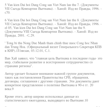
5 Van kien Dai hoi Dang Cong san Viet Nam lan thu 7. (Документы
VII Съезда Компартии Вьетнама). - Ханой: Изд-во Правды, 1996. -
с70.
6 Van kien Dai hoi Dang Cong san Viet Nam lan thu 8. (Документы
VII Съезда Компартии Вьетнама). - Ханой: Изд-во Правды, 1996. -
el 05, Van kien Dai hoi Dang Cong san Viet Nam lan thu 9.
(Документы VIII Съезда Компартии Вьетнама). - Ханой: Изд-во
Правды, 2001. -С.29.
' Tong bi thu Nong Due Manh tham chinh thue nuoc Cong hoc Nhan
dan Trung Hoa. (Официальный визит Генерального Секретаря КПВ
в КНР)./Л1янзан, 03.12.01, С.1.
Ван Хай заявил, что "главная цель Вьетнама в последние годы- это
мир, стабильное развитие и всестороннее сотрудничество со
странами региона".
Автор уделает большое внимание важной группе документов,
таких как постановления Правительства СРВ, обращения,
договоры, соглашения с другими странами. Эти документы дают
конкретное представление о политике Вьетнама в 90-е гг. 20
века.9
Кроме этого, автор широко использовал данные из
статистического ежегодника, выходящего во Вьетнаме.10