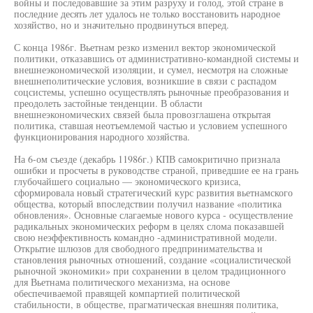
войны и последовавшие за этим разруху и голод, этой стране в
последние десять лет удалось не только восстановить народное
хозяйство, но и значительно продвинуться вперед.
С конца 1986г. Вьетнам резко изменил вектор экономической
политики, отказавшись от административно-командной системы и
внешнеэкономической изоляции, и сумел, несмотря на сложные
внешнеполитические условия, возникшие в связи с распадом
соцсистемы, успешно осуществлять рыночные преобразования и
преодолеть застойные тенденции. В области
внешнеэкономических связей была провозглашена открытая
политика, ставшая неотъемлемой частью и условием успешного
функционирования народного хозяйства.
На 6-ом съезде (декабрь 11986г.) КПВ самокритично признала
ошибки и просчеты в руководстве страной, приведшие ее на грань
глубочайшего социально — экономического кризиса,
сформировала новый стратегический курс развития вьетнамского
общества, который впоследствии получил название «политика
обновления». Основные слагаемые нового курса - осуществление
радикальных экономических реформ в целях слома показавшей
свою неэффективность командно -административной модели.
Открытие шлюзов для свободного предпринимательства и
становления рыночных отношений, создание «социалистической
рыночной экономики» при сохранении в целом традиционного
для Вьетнама политического механизма, на основе
обеспечиваемой правящей компартией политической
стабильности, в обществе, прагматическая внешняя политика,