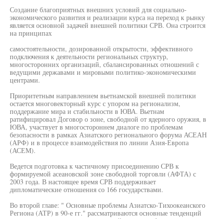
Создание благоприятных внешних условий для социально-
экономического развития и реализации курса на переход к рынку
является основной задачей внешней политики СРВ. Она строится
на принципах
самостоятельности, дозированной открытости, эффективного
подключения к деятельности региональных структур,
многосторонних организаций, сбалансированных отношений с
ведущими державами и мировыми политико-экономическими
центрами.
Приоритетным направлением вьетнамской внешней политики
остается многовекторный курс с упором на регионализм,
поддержание мира и стабильности в ЮВА. Вьетнам
ратифицировал Договор о зоне, свободной от ядерного оружия, в
ЮВА, участвует в многостороннем диалоге по проблемам
безопасности в рамках Азиатского регионального форума АСЕАН
(АРФ) и в процессе взаимодействия по линии Азия-Европа
(АСЕМ).
Ведется подготовка к частичному присоединению СРВ к
формируемой асеановской зоне свободной торговли (АФТА) с
2003 года. В настоящее время СРВ поддерживает
дипломатические отношения со 166 государствами.
Во второй главе: " Основные проблемы Азиатско-Тихоокеанского
Региона (АТР) в 90-е гг." рассматриваются основные тенденций