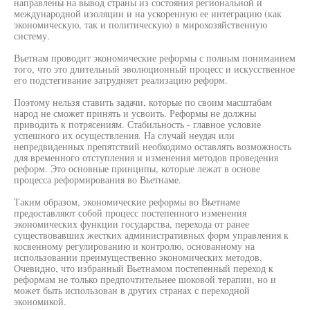
направлены на вывод страны из состояния региональной и
международной изоляции и на ускоренную ее интеграцию (как
экономическую, так и политическую) в мирохозяйственную
систему.
Вьетнам проводит экономические реформы с полным пониманием
того, что это длительный эволюционный процесс и искусственное
его подстегивание затрудняет реализацию реформ.
Поэтому нельзя ставить задачи, которые по своим масштабам
народ не сможет принять и усвоить. Реформы не должны
приводить к потрясениям. Стабильность - главное условие
успешного их осуществления. На случай неудач или
непредвиденных препятствий необходимо оставлять возможность
для временного отступления и изменения методов проведения
реформ. Это основные принципы, которые лежат в основе
процесса реформирования во Вьетнаме.
Таким образом, экономические реформы во Вьетнаме
предоставляют собой процесс постепенного изменения
экономических функции государства, перехода от ранее
существовавших жестких административных форм управления к
косвенному регулированию и контролю, основанному на
использовании преимущественно экономических методов.
Очевидно, что избранный Вьетнамом постепенный переход к
реформам не только предпочтительнее шоковой терапии, но и
может быть использован в других странах с переходной
экономикой.