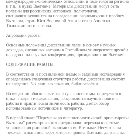
международно-экономических отношений и политология региона
и т.д.) в вузах Вьетнама. Материалы диссертации могут быть
полезны для российских историков, политологов,
специализирующихся на исследовании экономических проблем
Вьетнама, стран Юго-Восточной Азии и стран Азиатско —
Тихоокеанского региона.
Апробация работы.
Основные положения диссертации легли в основу научных
докладов, сделанных автором в Российском университете дружбы
народов и на научных конференциях, проходивших во Вьетнаме.
СОДЕРЖАНИЕ РАБОТЫ
В соответствии и поставленной целью и задачами исследования
определилась следующая структура работы: диссертация состоит
из введения, 3-х глав, заключения, библиографии.
Во введении обосновывается актуальность темы, определяется
цикл и задачи исследования, раскрываются научная новизна
работы и практическая значимость работы, дается обзор
использованных источников и литератур.
В первой главе: "Перемены во внешнеполитической ориентировке
Вьетнама" рассматриваются предпосылки перехода к системе
установления рыночной экономики во Вьетнаме. Несмотря на
тяжелые испытания, через которые прошел Вьетнам, длительные