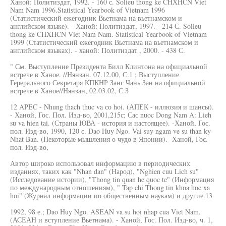
Ханой: Политиздат, 1992. - 160 с. Solieu thong ke CHXHCN Viet
Nam Nam 1996.Statistical Yearbook of Vietnam 1996
(Статистический ежегодник Вьетнама на вьетнамском и
английском языке). - Ханой: Политиздат, 1997. - 214 С. Solieu
thong ke CHXHCN Viet Nam Nam. Statistical Yearbook of Vietnam
1999 (Статистический ежегодник Вьетнама на вьетнамском и
английском языках). - ханой: Политиздат , 2000. - 438 С.
" См. Выступление Президента Билл Клинтона на официальной
встрече в Ханое. //Нянзан. 07.12.00, С.1 ; Выступление
Герерального Секретаря КПКНР Занг Чань Зан на официальной
встрече в Ханое//Нянзан, 02.03.02, С.З
12 APEC - Nhung thach thuc va со hoi. (АПЕК - иллюзия и шансы).
- Ханой, Гос. Пол. Изд-во, 2001,215с; Сас nuoc Dong Nam A: Lieh
su va hien tai. (Страны ЮВА - история и настоящее). -Ханой, Гос.
пол. Изд-во, 1990, 120 с. Dao Huy Ngo. Vai suy ngam ve su than ky
Nhat Ban. (Некоторые мышления о чудо в Японии). -Ханой, Гос.
пол. Изд-во,
Автор широко использовал информацию в периодических
изданиях, таких как "Nhan dan" (Народ), "Nghien cuu Lich su"
(Исследование истории), "Thong tin quan he quoc te" (Информация
по международным отношениям), " Tap chi Thong tin khoa hoc xa
hoi" (Журнал информации по общественным наукам) и другие.13
1992, 98 е.; Dao Huy Ngo. ASEAN va su hoi nhap cua Viet Nam.
(АСЕАН и вступление Вьетнама). - Ханой, Гос. Пол. Изд-во, ч. 1,