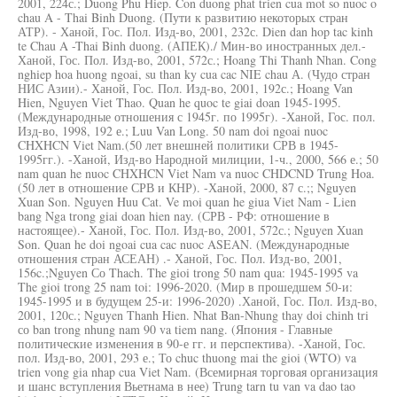
2001, 224с.; Duong Phu Hiep. Con duong phat trien cua mot so nuoc o
chau A - Thai Binh Duong. (Пути к развитию некоторых стран
АТР). - Ханой, Гос. Пол. Изд-во, 2001, 232с. Dien dan hop tac kinh
te Chau A -Thai Binh duong. (АПЕК)./ Мин-во иностранных дел.-
Ханой, Гос. Пол. Изд-во, 2001, 572с.; Hoang Thi Thanh Nhan. Cong
nghiep hoa huong ngoai, su than ky cua cac NIE chau А. (Чудо стран
НИС Азии).- Ханой, Гос. Пол. Изд-во, 2001, 192с.; Hoang Van
Hien, Nguyen Viet Thao. Quan he quoc te giai doan 1945-1995.
(Международные отношения с 1945г. по 1995г). -Ханой, Гос. пол.
Изд-во, 1998, 192 е.; Luu Van Long. 50 nam doi ngoai nuoc
CHXHCN Viet Nam.(50 лет внешней политики СРВ в 1945-
1995гг.). -Ханой, Изд-во Народной милиции, 1-ч., 2000, 566 е.; 50
nam quan he nuoc CHXHCN Viet Nam va nuoc CHDCND Trung Hoa.
(50 лет в отношение СРВ и КНР). -Ханой, 2000, 87 с.;; Nguyen
Xuan Son. Nguyen Huu Cat. Ve moi quan he giua Viet Nam - Lien
bang Nga trong giai doan hien nay. (СРВ - РФ: отношение в
настоящее).- Ханой, Гос. Пол. Изд-во, 2001, 572с.; Nguyen Xuan
Son. Quan he doi ngoai cua cac nuoc ASEAN. (Международные
отношения стран АСЕАН) .- Ханой, Гос. Пол. Изд-во, 2001,
156c.;Nguyen Со Thach. The gioi trong 50 nam qua: 1945-1995 va
The gioi trong 25 nam toi: 1996-2020. (Мир в прошедшем 50-и:
1945-1995 и в будущем 25-и: 1996-2020) .Ханой, Гос. Пол. Изд-во,
2001, 120с.; Nguyen Thanh Hien. Nhat Ban-Nhung thay doi chinh tri
со ban trong nhung nam 90 va tiem nang. (Япония - Главные
политические изменения в 90-е гг. и перспектива). -Ханой, Гос.
пол. Изд-во, 2001, 293 е.; То chuc thuong mai the gioi (WTO) va
trien vong gia nhap cua Viet Nam. (Всемирная торговая организация
и шанс вступления Вьетнама в нее) Trung tarn tu van va dao tao