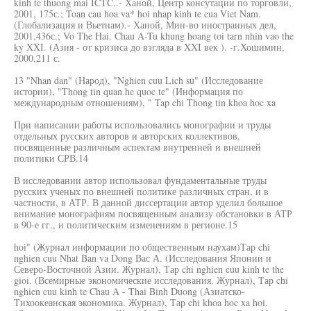
kinh te thuong mai ICTC..- Ханой, Центр консутации по торговли,
2001, 175с.; Toan cau hoa va* hoi nhap kinh te cua Viet Nam.
(Глобализация и Вьетнам).- Ханой, Мин-во иностранных дел,
2001,436с.; Vo The Hai. Chau A-Tu khung hoang toi tarn nhin vao the
ky XXI. (Азия - от кризиса до взгляда в XXI век ). -г.Хошимин,
2000,211 с.
13 "Nhan dan" (Народ), "Nghien cuu Lich su" (Исследование
истории), "Thong tin quan he quoc te" (Информация по
международным отношениям), " Tap chi Thong tin khoa hoc xa
При написании работы использовались монографии и труды
отдельных русских авторов и авторских коллективов,
посвященные различным аспектам внутренней и внешней
политики СРВ.14
В исследовании автор использовал фундаментальные труды
русских ученых по внешней политике различных стран, и в
частности, в АТР. В данной диссертации автор уделил большое
внимание монографиям посвященным анализу обстановки в АТР
в 90-е гг., и политическим изменениям в регионе.15
hoi" (Журнал информации по общественным наухам)Тар chi
nghien cuu Nhat Ban va Dong Вас А. (Исследования Японии и
Северо-Восточной Азии. Журнал), Тар chi nghien cuu kinh te the
gioi. (Всемирные экономические исследования. Журнал), Тар chi
nghien cuu kinh te Chau A - Thai Binh Duong (Азиатско-
Тихоокеанская экономика. Журнал), Тар chi khoa hoc xa hoi.