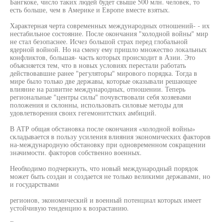
Бангкоке, число таких людей будет свыше 500 млн. человек, то
есть больше, чем в Америке и Европе вместе взятых.
Характерная черта современных международных отношений- - их
нестабильное состояние. После окончания "холодной войны" мир
не стал безопаснее. Исчез большой страх перед глобальной
ядерной войной. Но на смену ему пришло множество локальных
конфликтов, большая- часть которых происходит в Азии. Это
объясняется тем, что в новых условиях перестали работать
действовавшие ранее "регуляторы" мирового порядка. Тогда в
мире было только две державы, которые оказывали решающее
влияние на развитие международных, отношении. Теперь
региональные "центры силы" почувствовали себя хозяевами
положения и склонны, использовать силовые методы для
удовлетворения своих гегемонитстких амбиций.
В АТР общая обстановка после окончания «холодной войны»
складывается в пользу усиления влияния экономических факторов
на-международную обстановку при одновременном сокращении
значимости. факторов собственно военных.
Необходимо подчеркнуть, что новый международный порядок
может быть создан и создается не только великими державами, но
и государствами
регионов, экономический и военный потенциал которых имеет
устойчивую тенденцию к возрастанию.