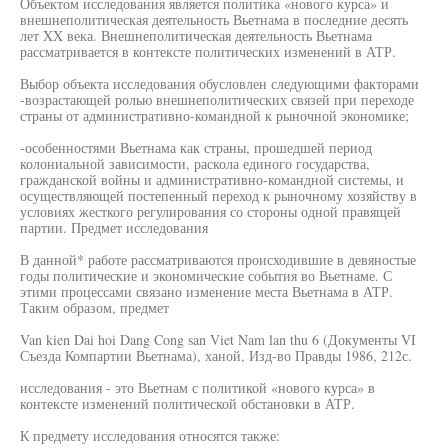
Объектом исследования является политика «нового курса» и
внешнеполитическая деятельность Вьетнама в последние десять
лет XX века. Внешнеполитическая деятельность Вьетнама
рассматривается в контексте политических изменений в АТР.
Выбор объекта исследования обусловлен следующими факторами
-возрастающей ролью внешнеполитических связей при переходе
страны от административно-командной к рыночной экономике;
-особенностями Вьетнама как страны, прошедшей период
колониальной зависимости, раскола единого государства,
гражданской войны и административно-командной системы, и
осуществляющей постепенный переход к рыночному хозяйству в
условиях жесткого регулирования со стороны одной правящей
партии. Предмет исследования
В данной* работе рассматриваются происходившие в девяностые
годы политические и экономические события во Вьетнаме. С
этими процессами связано изменение места Вьетнама в АТР.
Таким образом, предмет
Van kien Dai hoi Dang Cong san Viet Nam lan thu 6 (Документы VI
Съезда Компартии Вьетнама), ханой, Изд-во Правды 1986, 212с.
исследования - это Вьетнам с политикой «нового курса» в
контексте изменений политической обстановки в АТР.
К предмету исследования относятся также: