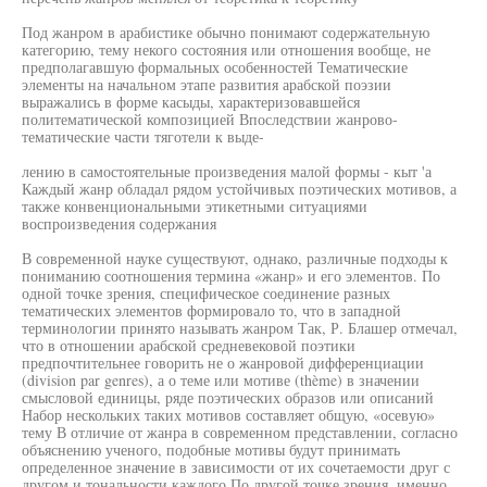
Под жанром в арабистике обычно понимают содержательную
категорию, тему некого состояния или отношения вообще, не
предполагавшую формальных особенностей Тематические
элементы на начальном этапе развития арабской поэзии
выражались в форме касыды, характеризовавшейся
политематической композицией Впоследствии жанрово-
тематические части тяготели к выде-
лению в самостоятельные произведения малой формы - кыт 'а
Каждый жанр обладал рядом устойчивых поэтических мотивов, а
также конвенциональными этикетными ситуациями
воспроизведения содержания
В современной науке существуют, однако, различные подходы к
пониманию соотношения термина «жанр» и его элементов. По
одной точке зрения, специфическое соединение разных
тематических элементов формировало то, что в западной
терминологии принято называть жанром Так, Р. Блашер отмечал,
что в отношении арабской средневековой поэтики
предпочтительнее говорить не о жанровой дифференциации
(division par genres), а о теме или мотиве (thème) в значении
смысловой единицы, ряде поэтических образов или описаний
Набор нескольких таких мотивов составляет общую, «осевую»
тему В отличие от жанра в современном представлении, согласно
объяснению ученого, подобные мотивы будут принимать
определенное значение в зависимости от их сочетаемости друг с
другом и тональности каждого По другой точке зрения, именно