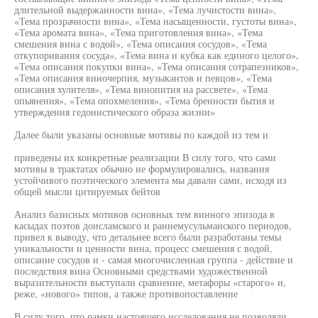
длительной выдержанности вина», «Тема лучистости вина»,
«Тема прозрачности вина», «Тема насыщенности, густоты вина»,
«Тема аромата вина», «Тема приготовления вина», «Тема
смешения вина с водой», «Тема описания сосудов», «Тема
откупоривания сосуда», «Тема вина и кубка как единого целого»,
«Тема описания покупки вина», «Тема описания сотрапезников»,
«Тема описания виночерпия, музыкантов и певцов», «Тема
описания хулителя», «Тема винопития на рассвете», «Тема
опьянения», «Тема опохмеления», «Тема бренности бытия и
утверждения гедонистического образа жизни»
Далее были указаны основные мотивы по каждой из тем и
приведены их конкретные реализации В силу того, что сами
мотивы в трактатах обычно не формулировались, названия
устойчивого поэтического элемента мы давали сами, исходя из
общей мысли цитируемых бейтов
Анализ базисных мотивов основных тем винного эпизода в
касыдах поэтов доисламского и раннемусульманского периодов,
привел к выводу, что детальнее всего были разработаны темы
уникальности и ценности вина, процесс смешения с водой,
описание сосудов и - самая многочисленная группа - действие и
последствия вина Основными средствами художественной
выразительности выступали сравнение, метафоры «старого» и,
реже, «нового» типов, а также противопоставление
В силу того, что рамки настоящего исследования не позволяли