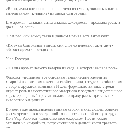
«Вино, душа которого из огня, а тело из смолы, явилось к нам в
запечатанном (кувшине) из лавки благовоний
Его аромат - сладкий запах ладана, холодность - прохлада росы, а
цвет — от огня»
У самого Ибн ал-Му'тазза в данном мотиве есть такой бейт
«Их руки благоухают вином, они словно передают друг другу
облачко аромата гвоздики»
У ал-Бухтури
«У вина аромат легкого ветерка из сада, в котором выпала роса»
Филолог упоминает все основные тематические элементы
хамриййат описания качеств и свойств вина, сосудов, разбавления
с водой, дружной компании И хотя формально винные строки
играют роль иллюстративного материала к задачам назидательного
характера, данный трактат можно по праву рассматривать как
антологию хамриййат
В ином виде представлены винные строки в следующем объекте
рассмотрения - в пространной главе, посвященной вину в труде
Ибн 'Абд Раббихи «Единственное ожерелье» Поэтические
отрывки из хамриййат, встречающиеся в данной части трактата,
по-