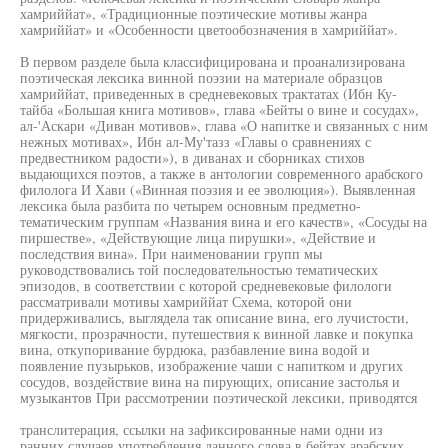
хамриййат», «Традиционные поэтические мотивы жанра
хамриййат» и «Особенности цветообозначения в хамриййат».
В первом разделе была классифицирована и проанализирована
поэтическая лексика винной поэзии на материале образцов
хамриййат, приведенных в средневековых трактатах (Ибн Ку-
тайба «Большая книга мотивов», глава «Бейты о вине и сосудах»,
ал-'Аскари «Диван мотивов», глава «О напитке и связанных с ним
нежных мотивах», Ибн ал-Му'тазз «Главы о сравнениях с
предвестником радости»), в диванах и сборниках стихов
выдающихся поэтов, а также в антологии современного арабского
филолога И Хави («Винная поэзия и ее эволюция»). Выявленная
лексика была разбита по четырем основным предметно-
тематическим группам «Названия вина и его качеств», «Сосуды на
пиршестве», «Действующие лица пирушки», «Действие и
последствия вина». При наименовании групп мы
руководствовались той последовательностью тематических
эпизодов, в соответствии с которой средневековые филологи
рассматривали мотивы хамриййат Схема, которой они
придерживались, выглядела так описание вина, его лучистости,
мягкости, прозрачности, путешествия к винной лавке и покупка
вина, откупоривание бурдюка, разбавление вина водой и
появление пузырьков, изображение чаши с напитком и других
сосудов, воздействие вина на пирующих, описание застолья и
музыкантов При рассмотрении поэтической лексики, приводятся
транслитерация, ссылки на зафиксированные нами одни из
ранних случаев употребления данного слова в бейтах арабских