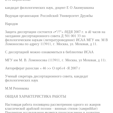
кандидат филологических наук, доцент Е О Акимушкина
Ведущая организация: Российский Университет Дружбы
Народов
Защита диссертации состоится «•"/?"» /ИДЯ 2007 г. в dê часов на
заседании диссертационного совета Д 501 001 33 по
филологическим наукам (литературоведение) ИСАА МГУ им. M В
Ломоносова по адресу 113911, г. Москва, ул. Моховая, д 11.
С диссертацией можно ознакомиться в библиотеке ИСАА
МГУ им М. В. Ломоносова (113911, г. Москва, ул Моховая, д 11).
Автореферат разослан « 46 >> О пр€<4 -Я 2007 г
Ученый секретарь диссертационного совета, кандидат
филологических наук
М.М Репенкова
ОБЩАЯ ХАРАКТЕРИСТИКА РАБОТЫ
Настоящая работа посвящена рассмотрению одного из жанров
классической арабской поэзии - винных стихов (хамриййат)
Предметом исследования является происхождение и развитие