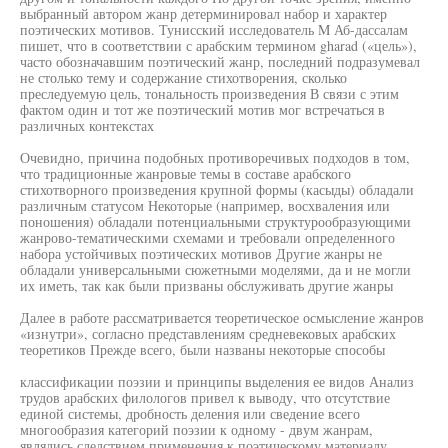
выбранный автором жанр детерминировал набор и характер
поэтических мотивов. Тунисский исследователь M Аб-дассалам
пишет, что в соответствии с арабским термином gharad («цель»),
часто обозначавшим поэтический жанр, последний подразумевал
не столько тему и содержание стихотворения, сколько
преследуемую цель, тональность произведения В связи с этим
фактом один и тот же поэтический мотив мог встречаться в
различных контекстах
Очевидно, причина подобных противоречивых подходов в том,
что традиционные жанровые темы в составе арабского
стихотворного произведения крупной формы (касыды) обладали
различным статусом Некоторые (например, восхваления или
поношения) обладали потенциальными структурообразующими
жанрово-тематическими схемами и требовали определенного
набора устойчивых поэтических мотивов Другие жанры не
обладали универсальными сюжетными моделями, да и не могли
их иметь, так как были призваны обслуживать другие жанры
Далее в работе рассматривается теоретическое осмысление жанров
«изнутри», согласно представлениям средневековых арабских
теоретиков Прежде всего, были названы некоторые способы
классификации поэзии и принципы выделения ее видов Анализ
трудов арабских филологов привел к выводу, что отсутствие
единой системы, дробность деления или сведение всего
многообразия категорий поэзии к одному - двум жанрам,
являлись следствием применения к поэтическому материалу