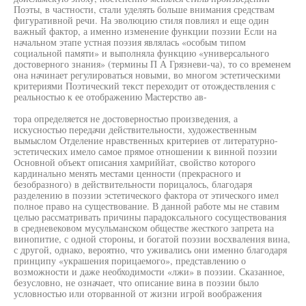
Поэты, в частности, стали уделять больше внимания средствам
фигуративной речи. На эволюцию стиля повлиял и еще один
важный фактор, а именно изменение функции поэзии Если на
начальном этапе устная поэзия являлась «особым типом
социальной памяти» и выполняла функцию «универсального
достоверного знания» (термины П А Грязневи-ча), то со временем
она начинает регулироваться новыми, во многом эстетическими
критериями Поэтический текст переходит от отождествления с
реальностью к ее отображению Мастерство ав-
тора определяется не достоверностью произведения, а
искусностью передачи действительности, художественным
вымыслом Отделение нравственных критериев от литературно-
эстетических имело самое прямое отношении к винной поэзии
Основной объект описания хамриййат, свойство которого
кардинально менять местами ценности (прекрасного и
безобразного) в действительности порицалось, благодаря
разделению в поэзии эстетического фактора от этического имел
полное право на существование. В данной работе мы не ставим
целью рассматривать причины парадоксального сосуществования
в средневековом мусульманском обществе жесткого запрета на
винопитие, с одной стороны, и богатой поэзии восхваления вина,
с другой, однако, вероятно, что уживались они именно благодаря
принципу «украшения порицаемого», представлению о
возможности и даже необходимости «лжи» в поэзии. Сказанное,
безусловно, не означает, что описание вина в поэзии было
условностью или оторванной от жизни игрой воображения