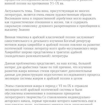
винной поэзии на протяжении У1-1Х вв.
Актуальность темы. Тема вина, присутствующая во многих
литературах, является очень емким художественным образом
Воспевание вина и пиршественной атрибутики могло выражать
как гедонистическое отношение к жизни, так и содержать
сакральную символику духовного раскрепощения и приобщения к
высшему Знанию
Винная тематика в арабской классической поэзии заслуживает
самостоятельного и детального изучения Богатый репертуар
мотивов жанра хамриййат в арабской поэзии повлиял на развитие
поэтической топики литератур всего арабо-мусульманского мира
Хамриййат широко представлены в трактатах адабной
(назидательно-развлекательной) литературы
Данная проблематика представляет, на наш взгляд, большой
интерес для арабистики также по той причине, что изучение
развития жанра винных стихов предоставит дополнительные
данные для реконструкции недостаточно исследованного процесса
эволюции системы жанров в арабской поэзии в целом
Этапы становления жанра в период с VI по IX в отражали
эволюцию всей арабской поэтической системы и были
обусловлены изменениями в понимании принципов
литературного творчества Со становлением индивидуально-
авторского начала, первые признаки которого наметились еще в
доисламскую эпоху, постепенно менялся стиль произведений