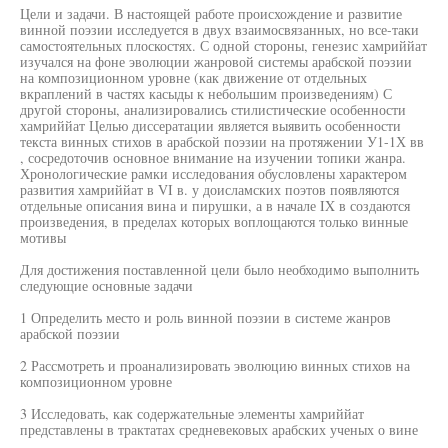
Цели и задачи. В настоящей работе происхождение и развитие
винной поэзии исследуется в двух взаимосвязанных, но все-таки
самостоятельных плоскостях. С одной стороны, генезис хамриййат
изучался на фоне эволюции жанровой системы арабской поэзии
на композиционном уровне (как движение от отдельных
вкраплений в частях касыды к небольшим произведениям) С
другой стороны, анализировались стилистические особенности
хамриййат Целью диссератации является выявить особенности
текста винных стихов в арабской поэзии на протяжении У1-1Х вв
, сосредоточив основное внимание на изучении топики жанра.
Хронологические рамки исследования обусловлены характером
развития хамриййат в VI в. у доисламских поэтов появляются
отдельные описания вина и пирушки, а в начале IX в создаются
произведения, в пределах которых воплощаются только винные
мотивы
Для достижения поставленной цели было необходимо выполнить
следующие основные задачи
1 Определить место и роль винной поэзии в системе жанров
арабской поэзии
2 Рассмотреть и проанализировать эволюцию винных стихов на
композиционном уровне
3 Исследовать, как содержательные элементы хамриййат
представлены в трактатах средневековых арабских ученых о вине