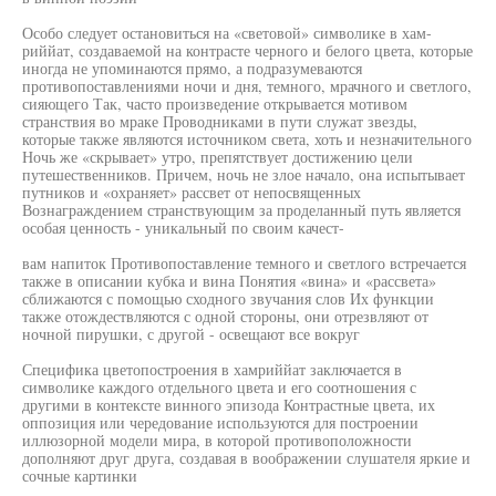
Особо следует остановиться на «световой» символике в хам-
риййат, создаваемой на контрасте черного и белого цвета, которые
иногда не упоминаются прямо, а подразумеваются
противопоставлениями ночи и дня, темного, мрачного и светлого,
сияющего Так, часто произведение открывается мотивом
странствия во мраке Проводниками в пути служат звезды,
которые также являются источником света, хоть и незначительного
Ночь же «скрывает» утро, препятствует достижению цели
путешественников. Причем, ночь не злое начало, она испытывает
путников и «охраняет» рассвет от непосвященных
Вознаграждением странствующим за проделанный путь является
особая ценность - уникальный по своим качест-
вам напиток Противопоставление темного и светлого встречается
также в описании кубка и вина Понятия «вина» и «рассвета»
сближаются с помощью сходного звучания слов Их функции
также отождествляются с одной стороны, они отрезвляют от
ночной пирушки, с другой - освещают все вокруг
Специфика цветопостроения в хамриййат заключается в
символике каждого отдельного цвета и его соотношения с
другими в контексте винного эпизода Контрастные цвета, их
оппозиция или чередование используются для построении
иллюзорной модели мира, в которой противоположности
дополняют друг друга, создавая в воображении слушателя яркие и
сочные картинки