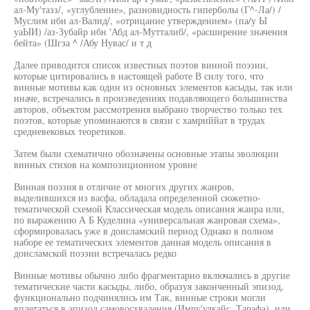
ал-Му'тазз/, «углубление», разновидность гиперболы (Г^-Ла/) /
Муслим ибн ал-Валид/, «отрицание утверждением» (па/у Ы
уаЫИ) /аз-Зубайр ибн 'Абд ал-Мутталиб/, «расширение значения
бейта» (Шгза ^ /Абу Нувас/ и т д
Далее приводится список известных поэтов винной поэзии,
которые цитировались в настоящей работе В силу того, что
винные мотивы как один из основных элементов касыды, так или
иначе, встречались в произведениях подавляющего большинства
авторов, объектом рассмотрения выбрано творчество только тех
поэтов, которые упоминаются в связи с хамриййат в трудах
средневековых теоретиков.
Затем были схематично обозначены основные этапы эволюции
винных стихов на композиционном уровне
Винная поэзия в отличие от многих других жанров,
выделившихся из васфа, обладала определенной сюжетно-
тематической схемой Классическая модель описания жанра или,
по выражению А Б Куделина «универсальная жанровая схема»,
сформировалась уже в доисламский период Однако в полном
наборе ее тематических элементов данная модель описания в
доисламской поэзии встречалась редко
Винные мотивы обычно либо фрагментарно включались в другие
тематические части касыды, либо, образуя законченный эпизод,
функционально подчинялись им Так, винные строки могли
вплетаться в эпизод самовосхваления (Имру'улкайс, Тарафа), или