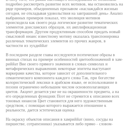
подробно рассмотреть развитие всех мотивов, мы остановились на
ряде примеров, объединенных призывом «наслаждайся жизнью
сегодня, не откладывая удовольствия на завтрашний день» Анализ
выбранных примеров показал, что эволюция мотивов
происходила как своего рода логическое развитие тематических
элементов доисламских образцов, их амплификационная
трансформация. Другим продуктивным способом придать новый
смысловой нюанс известному мотиву оказалась транспонировка
различных тематических элементов из прочих жанров, в
частности из зухдиййат
В последнем разделе главы исследуются поэтические образы в
винных стихах на примере особенностей цветообозначений в хам-
риййат Вне своего прямого значения в словах-символах и
метафорических выражениях некоторые эпитеты выступают
маркерами качества, которое зависит от дополнительного
семантического компонента каждого слова Так, при богатстве
колористической лексики в арабском языке, ее использование в
поэзии ограничено небольшим числом основополагающих
цветов. Акцент делается уже не на окрашенности предмета, а на
его определенных функциях Поэт не стремится к описанию всех
тоновых нюансов Цвет становится для него художественным
средством, с помощью которого выражается отношение к
реальности, дается эстетическая оценка
На окраску объектов описания в хамриййат (вино, сосуды на
пиршестве, сотрапезники) указывается либо прямо - словом-