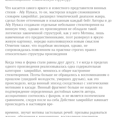
Что касается самого яркого и известного представителя винных
стихов - Абу Нуваса, то он, мастерски владея сложившимся
словарем хамриййат, расширил тематический диапазон жанра,
сделал более отточенным и изысканным каждый бейт Авторы и до
Абу Нуваса создавали отдельные небольшие стихотворения на
винную тему, однако их произведения не обладали такой
логически законченной структурой, как у него Мотивы, лишь
намеченные его предшественниками, поэт развернул в яркую
живую картинку, нередко наполнявшуюся новым смыслом
Отметим также, что подобная эволюция, однако, не
сопровождалась появлением на практике строгих правил
относительно структуры произведения
Когда тема и форма стали равны друг другу, т е когда в пределах
одного произведения реализовывалась одна содержательная
категория - хамриййат, менялось и общее настроение
стихотворения. Поэты больше не обращались к воспоминаниям о
прошлом (ушедшей молодости, умерших друзьях), как это
происходило, когда винный эпизод соседствовал с элегическими
мотивами в касыде. Винный фрагмент больше не нацелен на
подтверждение определенных достойных качеств автора,
ассоциативно соотносясь с фахром, и не является поэтическим
сравнением, следуя после на-сиба Действие хамриййат начинает
происходить в настоящем вре-
времени, звучат мотивы застольных речей: призывы радоваться
жизни, обращения к виночерпию, восхваления предметов