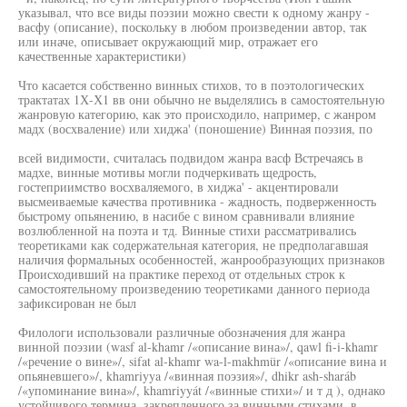
указывал, что все виды поэзии можно свести к одному жанру -
васфу (описание), поскольку в любом произведении автор, так
или иначе, описывает окружающий мир, отражает его
качественные характеристики)
Что касается собственно винных стихов, то в поэтологических
трактатах 1Х-Х1 вв они обычно не выделялись в самостоятельную
жанровую категорию, как это происходило, например, с жанром
мадх (восхваление) или хиджа' (поношение) Винная поэзия, по
всей видимости, считалась подвидом жанра васф Встречаясь в
мадхе, винные мотивы могли подчеркивать щедрость,
гостеприимство восхваляемого, в хиджа' - акцентировали
высмеиваемые качества противника - жадность, подверженность
быстрому опьянению, в насибе с вином сравнивали влияние
возлюбленной на поэта и тд. Винные стихи рассматривались
теоретиками как содержательная категория, не предполагавшая
наличия формальных особенностей, жанрообразующих признаков
Происходивший на практике переход от отдельных строк к
самостоятельному произведению теоретиками данного периода
зафиксирован не был
Филологи использовали различные обозначения для жанра
винной поэзии (wasf al-khamr /«описание вина»/, qawl fi-i-khamr
/«речение о вине»/, sifat al-khamr wa-l-makhmür /«описание вина и
опьяневшего»/, khamriyya /«винная поэзия»/, dhikr ash-sharáb
/«упоминание вина»/, khamriyyát /«винные стихи»/ и т д ), однако
устойчивого термина, закрепленного за винными стихами, в