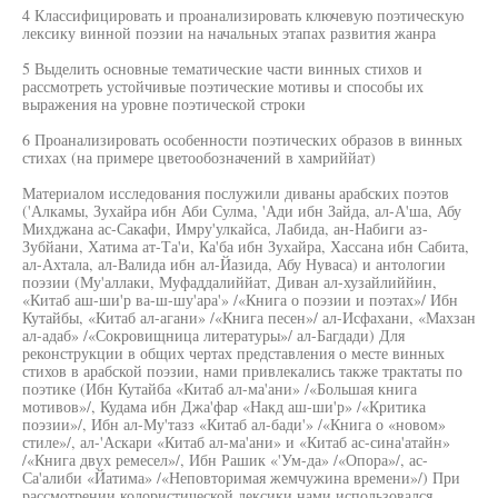
4 Классифицировать и проанализировать ключевую поэтическую
лексику винной поэзии на начальных этапах развития жанра
5 Выделить основные тематические части винных стихов и
рассмотреть устойчивые поэтические мотивы и способы их
выражения на уровне поэтической строки
6 Проанализировать особенности поэтических образов в винных
стихах (на примере цветообозначений в хамриййат)
Материалом исследования послужили диваны арабских поэтов
('Алкамы, Зухайра ибн Аби Сулма, 'Ади ибн Зайда, ал-А'ша, Абу
Михджана ас-Сакафи, Имру'улкайса, Лабида, ан-Набиги аз-
Зубйани, Хатима ат-Та'и, Ка'ба ибн Зухайра, Хассана ибн Сабита,
ал-Ахтала, ал-Валида ибн ал-Йазида, Абу Нуваса) и антологии
поэзии (Му'аллаки, Муфаддалиййат, Диван ал-хузайлиййин,
«Китаб аш-ши'р ва-ш-шу'ара'» /«Книга о поэзии и поэтах»/ Ибн
Кутайбы, «Китаб ал-агани» /«Книга песен»/ ал-Исфахани, «Махзан
ал-адаб» /«Сокровищница литературы»/ ал-Багдади) Для
реконструкции в общих чертах представления о месте винных
стихов в арабской поэзии, нами привлекались также трактаты по
поэтике (Ибн Кутайба «Китаб ал-ма'ани» /«Большая книга
мотивов»/, Кудама ибн Джа'фар «Накд аш-ши'р» /«Критика
поэзии»/, Ибн ал-Му'тазз «Китаб ал-бади'» /«Книга о «новом»
стиле»/, ал-'Аскари «Китаб ал-ма'ани» и «Китаб ас-сина'атайн»
/«Книга двух ремесел»/, Ибн Рашик «'Ум-да» /«Опора»/, ас-
Са'алиби «Йатима» /«Неповторимая жемчужина времени»/) При
рассмотрении колористической лексики нами использовался