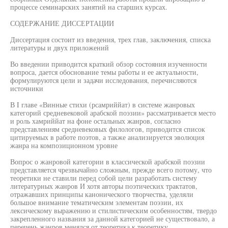
процессе семинарских занятий на старших курсах.
СОДЕРЖАНИЕ ДИССЕРТАЦИИ
Диссертация состоит из введения, трех глав, заключения, списка
литературы и двух приложений
Во введении приводится краткий обзор состояния изученности
вопроса, дается обоснование темы работы и ее актуальности,
формулируются цели и задачи исследования, перечисляются
источники
В I главе «Винные стихи (рсамриййат) в системе жанровых
категорий средневековой арабской поэзии» рассматривается место
и роль хамриййат на фоне остальных жанров, согласно
представлениям средневековых филологов, приводится список
цитируемых в работе поэтов, а также анализируется эволюция
жанра на композиционном уровне
Вопрос о жанровой категории в классической арабской поэзии
представляется чрезвычайно сложным, прежде всего потому, что
теоретики не ставили перед собой цели разработать систему
литературных жанров И хотя авторы поэтических трактатов,
отражавших принципы канонического творчества, уделяли
большое внимание тематическим элементам поэзии, их
лексическому выражению и стилистическим особенностям, твердо
закрепленного названия за данной категорией не существовало, а
перечень жанров менялся от теоретика к теоретику