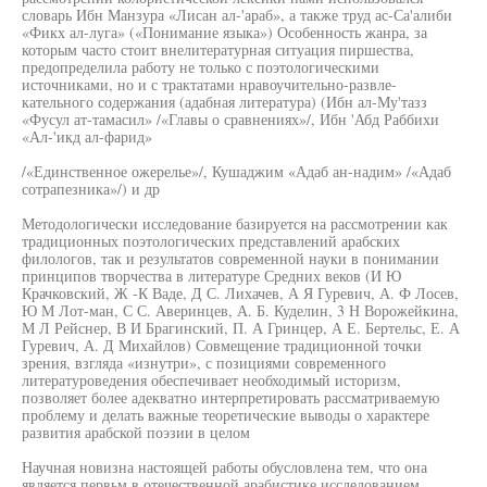
словарь Ибн Манзура «Лисан ал-'араб», а также труд ас-Са'алиби
«Фикх ал-луга» («Понимание языка») Особенность жанра, за
которым часто стоит внелитературная ситуация пиршества,
предопределила работу не только с поэтологическими
источниками, но и с трактатами нравоучительно-развле-
кательного содержания (адабная литература) (Ибн ал-Му'тазз
«Фусул ат-тамасил» /«Главы о сравнениях»/, Ибн 'Абд Раббихи
«Ал-'икд ал-фарид»
/«Единственное ожерелье»/, Кушаджим «Адаб ан-надим» /«Адаб
сотрапезника»/) и др
Методологически исследование базируется на рассмотрении как
традиционных поэтологических представлений арабских
филологов, так и результатов современной науки в понимании
принципов творчества в литературе Средних веков (И Ю
Крачковский, Ж -К Ваде, Д С. Лихачев, А Я Гуревич, А. Ф Лосев,
Ю М Лот-ман, С С. Аверинцев, А. Б. Куделин, 3 Н Ворожейкина,
М Л Рейснер, В И Брагинский, П. А Гринцер, А Е. Бертельс, Е. А
Гуревич, А. Д Михайлов) Совмещение традиционной точки
зрения, взгляда «изнутри», с позициями современного
литературоведения обеспечивает необходимый историзм,
позволяет более адекватно интерпретировать рассматриваемую
проблему и делать важные теоретические выводы о характере
развития арабской поэзии в целом
Научная новизна настоящей работы обусловлена тем, что она
является первьм в отечественной арабистике исследованием