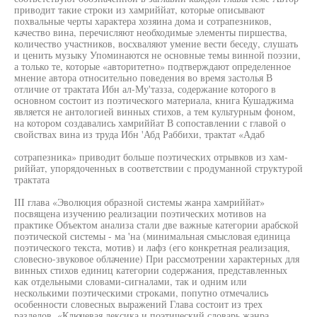
приводит такие строки из хамриййат, которые описывают
похвальные черты характера хозяина дома и сотрапезников,
качество вина, перечисляют необходимые элементы пиршества,
количество участников, восхваляют умение вести беседу, слушать
и ценить музыку Упоминаются не основные темы винной поэзии,
а только те, которые «авторитетно» подтверждают определенное
мнение автора относительно поведения во время застолья В
отличие от трактата Ибн ал-Му'тазза, содержание которого в
основном состоит из поэтического материала, книга Кушаджима
является не антологией винных стихов, а тем культурным фоном,
на котором создавались хамриййат В сопоставлении с главой о
свойствах вина из труда Ибн 'Абд Раббихи, трактат «Адаб
сотрапезника» приводит больше поэтических отрывков из хам-
риййат, упорядоченных в соответствии с продуманной структурой
трактата
III глава «Эволюция образной системы жанра хамриййат»
посвящена изучению реализации поэтических мотивов на
практике Объектом анализа стали две важные категории арабской
поэтической системы - ма 'на (минимальная смысловая единица
поэтического текста, мотив) и лафз (его конкретная реализация,
словесно-звуковое облачение) При рассмотрении характерных для
винных стихов единиц категории содержания, представленных
как отдельными словами-сигналами, так и одним или
несколькими поэтическими строками, попутно отмечались
особенности словесных выражений Глава состоит из трех
разделов. «Ключевая лексика и поэтический словарь жанра