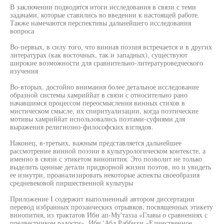
В заключении подводятся итоги исследования в связи с теми
задачами, которые ставились во введении к настоящей работе.
Также намечаются перспективы дальнейшего исследования
вопроса
Во-первых, в силу того, что винная поэзия встречается и в других
литературах (как восточных, так и западных), существуют
широкие возможности для сравнительно-литературоведческого
изучения
Во-вторых, достойно внимания более детальное исследование
образной системы хамриййат в связи с относительно рано
начавшимся процессом переосмысления винных стихов в
мистическом смысле, их спиритуализации, когда поэтические
мотивы хамриййат использовались поэтами-суфиями для
выражения религиозно-философских взглядов.
Наконец, в-третьих, важным представляется дальнейшее
рассмотрение винной поэзии в культурологическом контексте, а
именно в связи с этикетом винопития. Это позволит не только
выделить ценные детали придворной жизни поэтов, но и увидеть
ее изнутри, проанализировать некоторые аспекты своеобразия
средневековой пиршественной культуры
Приложение I содержит выполненный автором диссертации
перевод избранных прозаических отрывков, посвященных этикету
винопития, из трактатов Ибн ап-Му'тазза «Главы о сравнениях с
предвестником радости», Ибн 'Абд Раббихи «Единственное