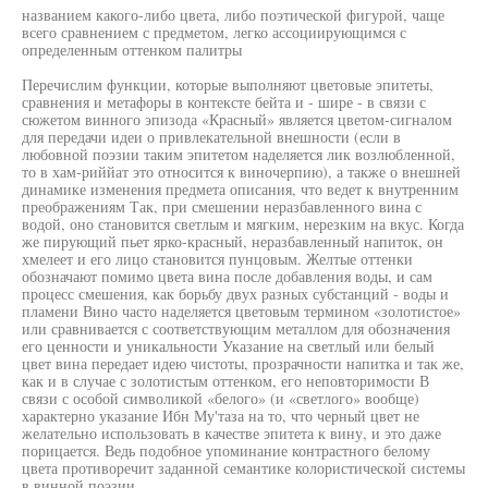
названием какого-либо цвета, либо поэтической фигурой, чаще
всего сравнением с предметом, легко ассоциирующимся с
определенным оттенком палитры
Перечислим функции, которые выполняют цветовые эпитеты,
сравнения и метафоры в контексте бейта и - шире - в связи с
сюжетом винного эпизода «Красный» является цветом-сигналом
для передачи идеи о привлекательной внешности (если в
любовной поэзии таким эпитетом наделяется лик возлюбленной,
то в хам-риййат это относится к виночерпию), а также о внешней
динамике изменения предмета описания, что ведет к внутренним
преображениям Так, при смешении неразбавленного вина с
водой, оно становится светлым и мягким, нерезким на вкус. Когда
же пирующий пьет ярко-красный, неразбавленный напиток, он
хмелеет и его лицо становится пунцовым. Желтые оттенки
обозначают помимо цвета вина после добавления воды, и сам
процесс смешения, как борьбу двух разных субстанций - воды и
пламени Вино часто наделяется цветовым термином «золотистое»
или сравнивается с соответствующим металлом для обозначения
его ценности и уникальности Указание на светлый или белый
цвет вина передает идею чистоты, прозрачности напитка и так же,
как и в случае с золотистым оттенком, его неповторимости В
связи с особой символикой «белого» (и «светлого» вообще)
характерно указание Ибн Му'таза на то, что черный цвет не
желательно использовать в качестве эпитета к вину, и это даже
порицается. Ведь подобное упоминание контрастного белому
цвета противоречит заданной семантике колористической системы
в винной поэзии