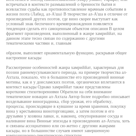
встречаться в контексте размышлений о бренности бытия и
всевластии судьбы как противопоставление мрачным событиям в
жизни поэта (Лабид, ал-А'ша) В творчестве ал-А'ша в отличие от
произведений других поэтов, где вино скорее выступает как
условный знак беспечного времяпровождения появляется
тенденция сделать его самоценным объектом описания В целом
фрагмент произведения, выполненный в жанре хамриййат, на
данном этапе тесно связан по содержанию с другими
тематическими частями и, главным
образом, выполняет орнаментальную функцию, раскрывая общее
настроение касыды
Рассмотрение особенностей жанра хамриййат, характерных для
поэзии раннемусульманского периода, на примере творчества ал-
Ахтала, показало, что в большинстве его произведений винные
мотивы, как и у доисламских поэтов, органически вплетаются в
контекст касыды Однако хамриййат также представлены
короткими стихотворениями Обратили на себя внимание
тематические новации ал-Ахтала Автор более подробно описывает
возделывание виноградника, сбор урожая, его обработку,
процессы, происходящие в кувшине за время хранения, покупку
вина у крестьянина виноторговцами, а затем поэтом и его
друзьями у хозяина лавки, и, наконец, откупоривание сосуда и
наливание вина Винные эпизоды в произведениях ал-Ахтала, хоть
и связаны ассоциативно или сю-жетно с другими жанрами
касыды, но в большинстве случаев имеют завершенную
композиционно-тематическую структуру.