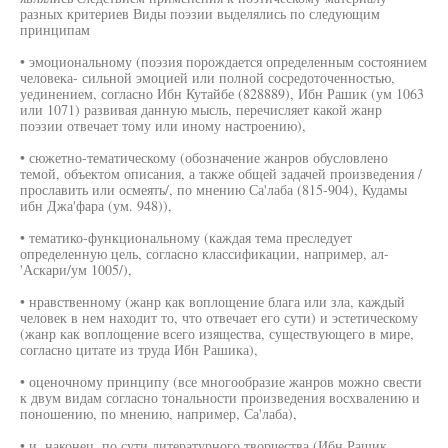
разных критериев Виды поэзии выделялись по следующим
принципам
• эмоциональному (поэзия порождается определенным состоянием
человека- сильной эмоцией или полной сосредоточенностью,
уединением, согласно Ибн Кутайбе (828889), Ибн Рашик (ум 1063
или 1071) развивая данную мысль, перечисляет какой жанр
поэзии отвечает тому или иному настроению),
• сюжетно-тематическому (обозначение жанров обусловлено
темой, объектом описания, а также общей задачей произведения /
прославить или осмеять/, по мнению Са'лаба (815-904), Кудамы
ибн Джа'фара (ум. 948)),
• тематико-функциональному (каждая тема преследует
определенную цель, согласно классификации, например, ал-
'Аскари/ум 1005/),
• нравственному (жанр как воплощение блага или зла, каждый
человек в нем находит то, что отвечает его сути) и эстетическому
(жанр как воплощение всего изящества, существующего в мире,
согласно цитате из труда Ибн Рашика),
• оценочному принципу (все многообразие жанров можно свести
к двум видам согласно тональности произведения восхвалению и
поношению, по мнению, например, Са'лаба),
• и, наконец, по сути литературного творчества (Ибн Рашик