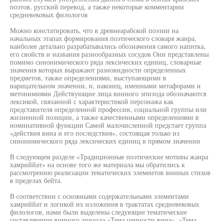
поэтов, русский перевод, а также некоторые комментарии
средневековых филологов
Можно констатировать, что в древнеарабской поэзии на
начальных этапах формирования поэтического словаря жанра,
наиболее детально разрабатывались обозначения самого напитка,
его свойств и названия разнообразных сосудов Они представлены
помимо синонимического ряда лексических единиц, словарные
значения которых выражают разновидности определенных
предметов, также определениями, выступающими в
нарицательном значении, и, наконец, именными метафорами и
метонимиями Действующие лица винного эпизода обозначаются
лексикой, связанной с характеристикой персонажа как
представителя определенной профессии, социальной группы или
жизненной позиции, а также качественными определениями в
номинативной функции Самой малочисленной предстает группа
«действия вина и его последствия», состоящая только из
синонимического ряда лексических единиц в прямом значении
В следующем разделе «Традиционные поэтические мотивы жанра
хамриййат» на основе того же материала мы обратились к
рассмотрению реализации тематических элементов винных стихов
в пределах бейта.
В соответствии с основными содержательными элементами
хамриййат и логикой их изложения в трактатах средневековых
филологов, нами были выделены следующие тематические
составляющие винного эпизода «Тема ценности вина», «Тема