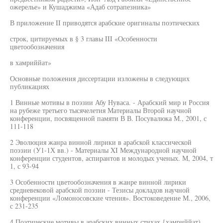
ожерелье» и Кушаджима «Адаб сотрапезника»
В приложение II приводятся арабские оригиналы поэтических
строк, цитируемых в § 3 главы III «Особенности
цветообозначения
в хамриййат»
Основные положения диссертации изложены в следующих
публикациях
1 Винные мотивы в поэзии Абу Нуваса. - Арабский мир и Россия
на рубеже третьего тысячелетия Материалы Второй научной
конференции, посвященной памяти В В. Посувалюка М., 2001, с
111-118
2 Эволюция жанра винной лирики в арабской классической
поэзии (У1-1Х вв.) - Материалы XI Международной научной
конференции студентов, аспирантов и молодых ученых. М, 2004, т
1, с 93-94
3 Особенности цветообозначения в жанре винной лирики
средневековой арабской поэзии - Тезисы докладов научной
конференции «Ломоносовские чтения». Востоковедение М., 2006,
с 231-235
4 Поэтические мотивы в арабских винных стихах {хамриййат)