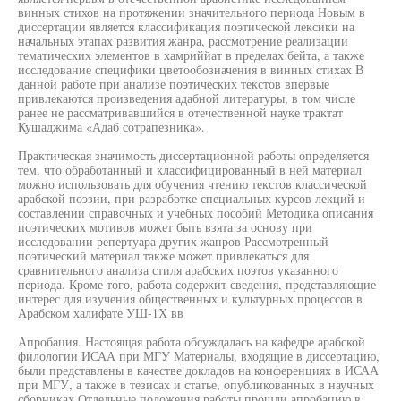
винных стихов на протяжении значительного периода Новым в
диссертации является классификация поэтической лексики на
начальных этапах развития жанра, рассмотрение реализации
тематических элементов в хамриййат в пределах бейта, а также
исследование специфики цветообозначения в винных стихах В
данной работе при анализе поэтических текстов впервые
привлекаются произведения адабной литературы, в том числе
ранее не рассматривавшийся в отечественной науке трактат
Кушаджима «Адаб сотрапезника».
Практическая значимость диссертационной работы определяется
тем, что обработанный и классифицированный в ней материал
можно использовать для обучения чтению текстов классической
арабской поэзии, при разработке специальных курсов лекций и
составлении справочных и учебных пособий Методика описания
поэтических мотивов может быть взята за основу при
исследовании репертуара других жанров Рассмотренный
поэтический материал также может привлекаться для
сравнительного анализа стиля арабских поэтов указанного
периода. Кроме того, работа содержит сведения, представляющие
интерес для изучения общественных и культурных процессов в
Арабском халифате УШ-1Х вв
Апробация. Настоящая работа обсуждалась на кафедре арабской
филологии ИСАА при МГУ Материалы, входящие в диссертацию,
были представлены в качестве докладов на конференциях в ИСАА
при МГУ, а также в тезисах и статье, опубликованных в научных
сборниках Отдельные положения работы прошли апробацию в