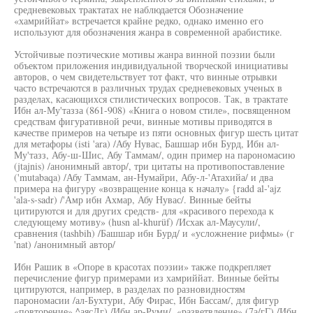
средневековых трактатах не наблюдается Обозначение
«хамриййат» встречается крайне редко, однако именно его
используют для обозначения жанра в современной арабистике.
Устойчивые поэтические мотивы жанра винной поэзии были
объектом приложения индивидуальной творческой инициативы
авторов, о чем свидетельствует тот факт, что винные отрывки
часто встречаются в различных трудах средневековых ученых в
разделах, касающихся стилистических вопросов. Так, в трактате
Ибн ал-Му'тазза (861-908) «Книга о новом стиле», посвященном
средствам фигуративной речи, винные мотивы приводятся в
качестве примеров на четыре из пяти основных фигур шесть цитат
для метафоры (isti 'ara) /Абу Нувас, Башшар ибн Бурд, Ибн ал-
Му'тазз, Абу-ш-Шис, Абу Таммам/, один пример на парономасию
(jtajnis) /анонимный автор/, три цитаты на противопоставление
('mutabaqa) /Абу Таммам, ан-Нумайри, Абу-л-'Атахийа/ и два
примера на фигуру «возвращение конца к началу» {radd al-'ajz
'ala-s-sadr) /'Амр ибн Ахмар, Абу Нувас/. Винные бейты
цитируются и для других средств- для «красивого перехода к
следующему мотиву» (husn al-khurüf) /Исхак ал-Маусули/,
сравнения (tashbih) /Башшар ибн Бурд/ и «усложнение рифмы» (г
'nat) /анонимный автор/
Ибн Рашик в «Опоре в красотах поэзии» также подкрепляет
перечисление фигур примерами из хамриййат. Винные бейты
цитируются, например, в разделах по разновидностям
парономасии /ал-Бухтури, Абу Фирас, Ибн Бассам/, для фигур
«повторение» ^аясЛг) /Ибн ар-Руми/, «разветвление» (7а/гГ) /Ибн