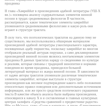
праздника
II глава «Хамриййат в произведениях адабной литературы (УШ-Х
вв.)» посвящена анализу содержательных элементов винной
поэзии в трудах средневековых филологов В частности,
рассматривается, какие тематические элементы хамриййат
упоминаются средневековыми филологами и какую роль они
играют в структуре трактата.
В силу того, что поэтологических трактатов на данную тему не
существовало, мы воспользовались обширным материалом
произведений адабной литературы узкоспециального характера,
посвященных адабу пиршества, поскольку хамриййат во многом
отображали реальный антураж пирушки, а само декламирование
произведений винной поэзии являлось неотъемлемым элементом
праздника В данных трактатах наряду со сведениями по культуре
и реалиям, которые связаны с традицией винопития и нормами
поведения во время праздника, приводился большой
литературный материал из жанра винной поэзии. В зависимости
от задачи авторы трактатов упоминали различные тематические
элементы хамриййат, которые выступали в структуре
произведения как весомое подтверждение какого-либо положения
относительно правил поведения или дополнительным источником
информации, или же просто средством поэтического украшения
текста В качестве объекта анализа были выбраны произведения,
относящиеся к началу X в и составленные в главных культурных
центрах халифата «Средства сравнений о предвестнике радости»
Ибн ал-Му'тазза, глава «О еде и напитках» в труде «Единственное