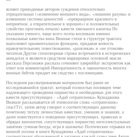
ясняют приводимые автором суждения относительно
отрицательных («изменение внешнего вида», «лишение разума» и
изменение системы ценностей - «превращение красивого в
неприятное, а отвратительное в хорошее») и положительных
(свойство прогонять печали) качеств хмельного напитка По
указанию ученого, чаще всего поэты воспевали именно
похвальные качества вина Винные стихи в структуре трактата
выполняют орнаментальную функцию, придавая живость
нравоучительному повествованию, «развлекая» и «не утомляя»
читателя Другие стихотворные строки встречаются в исторических
анекдотах и являются средством маркировки основной мысли
рассказа Персонажи рассказа сочиняют хамриййат экспромтом как
ответ или комментарий Императивность и лаконичность многих
винных бейтов придает им сходство с пословицами.
Последним рассматриваемым материалом был ранее не
исследовавшийся трактат, который полностью посвящен теме
надлежащего проведения пиршества и необходимых для этого
качеств присутствующих - «Адаб сотрапезника» Кушаджима
Вначале рассказывается об этимологии слова «сотрапезник»
(пас1Тт), затем автор говорит о соответствующих данному
почетному титулу личностных качествах, умениях и знаниях, а
далее повествуется о поведении присутствующих, правилах и
обрядах винопития, сопутствующих пиршеству интеллектуальных
занятиях (ученая беседа, игра в шахматы) Поэтические отрывки их
винной поэзии в книге Кушаджима «Адаб сотрапезника»
соответствуют обозначенной в заглавии каждой главы теме Автор