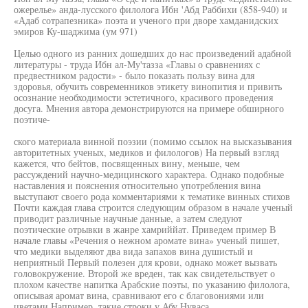
ожерелье» анда-лусского филолога Ибн 'Абд Раббихи (858-940) и
«Адаб сотрапезника» поэта и ученого при дворе хамданидских
эмиров Ку-шаджима (ум 971)
Целью одного из ранних дошедших до нас произведений адабной
литературы - труда Ибн ал-Му'тазза «Главы о сравнениях с
предвестником радости» - было показать пользу вина для
здоровья, обучить современников этикету винопития и привить
осознание необходимости эстетичного, красивого проведения
досуга. Мнения автора демонстрируются на примере обширного
поэтиче-
ского материала винной поэзии (помимо ссылок на высказывания
авторитетных ученых, медиков и филологов) На первый взгляд
кажется, что бейтов, посвященных вину, меньше, чем
рассуждений научно-медицинского характера. Однако подобные
наставления и пояснения относительно употребления вина
выступают своего рода комментариями к тематике винных стихов
Почти каждая глава строится следующим образом в начале ученый
приводит различные научные данные, а затем следуют
поэтические отрывки в жанре хамриййат. Приведем пример В
начале главы «Речения о нежном аромате вина» ученый пишет,
что медики выделяют два вида запахов вина душистый и
неприятный Первый полезен для крови, однако может вызвать
головокружение. Второй же вреден, так как свидетельствует о
плохом качестве напитка Арабские поэты, по указанию филолога,
описывая аромат вина, сравнивают его с благовониями или
цветами Например, такие строки у Абу Нуваса