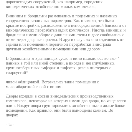
дорогостоядмх сооружений, как например, городских
винодельческих хозяйственно-жилых комплексов,
Винницы и бродильни размещались в подземных и наземных
сооружениях различных параметров. Как правило, это были
крытые постройки, расположение в непосредственной близости от
винодельческих перерабатывавдих комплексов. Иногда винницы и
бродильни имели общие с давильнями стены и даае сообщались с
ними через дверные проемы. В других случаях они отделялись от
здания или помещения первичной переработки винограда
другими хозяйственными помещениями или двором.
В бродильнях м хранилищах сусло и вино находилось во вко- '
панных в той или иной степени, а иногда и незагдубленных,
крупногабаритных амфорах и пифосах, реве в цистернах с
гидроустий*
чивой облицовкой. Встречались такие помещения с
малогабаритной тарой с вином.
Дворы входили в состав винодельческих производственных
комплексов, некоторые из которых имели два двора, но чаще всего
один. Вокруг двора группировались хозяйственные и аилые блоки
помещений. Как правило, они были вымощены камнем. Во
дворах
- ta -