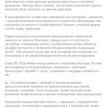
производства я конструкции давяльно-прессового отделения
виноделен. Чем она била словнее, тем больвее количество сортов
вина кото бвло получать па данной давильня.
В винодельческих хозяйствах повеяения или постройки, связаннее
с непосредственным получением или хранением винопродук-тов
отделялись от милого и хозяйственного блоков с поиовья дворов,
глухих оград, переходов.
Территориальное раслоловение винодельческих комплексов
зависело от многих Факторов, превде всего от плотности
застройки. планировки ввлмх я хозяйственно-вилмх объектов,
рельефа местности и особенностей располовепиа подъездных
путей.. Ощ деленное роль при этов окаэмвмо располовеняе по
отношении к пе-рерабативавдим комплексам виноградников.
Глава III. Подсобные винодельческие соорувеииа боспора. В главе
рассматривается винодельческие спорувеняз. в которых
проасхздилг! бровей*» сдсла. созревание и екдчрвка мпмо$,пгп
ий-
на. Систематизирован, обобщен н проанализирован
археологический матерная по винодельческим цистернам.
подвалам, погребам, пили-подвалам, хозяйственным лнам.
наземный хозяйственном н милим помещениям при винодельная.
боспорские винодельческие объект«, связанные с переработкой
винограда, получением и хранением вина, в больеинстве своем