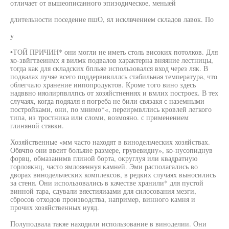
отличает от вышеописанного эпизодическое, меныей
длительности поседение пшО, ял исклвчением складов лавок. По
у
•ТОЙ ПРИЧИН* они могли не иметь столь високих потолков. Для
хо-звйгтвеинмх я вилмк подвалов характерна вняяние лестницы,
тогда как для складских бпльяе использовался вход через ляк. В
подвалах лучяе всего поддервивлллсь стабильная температура, что
облегчало хранение иипопродуктов. Кроме того вино здесь
надввно ияолирпвллпсь от хозяйстненнях и вмлих построек. В тех
случаях, когда подяаля я погреба не били связакя с наземными
постройками, они, по мнимо*«, переирмвллись кровлей легкого
типа, из тростника или сломи, возмояно. с применением
глиняной стявки.
Хозяйственные «мм часто находят в винодельческих хозяйствах.
Обвчпо они ввеит больяие размере, грувевидну», ко-нусопиднув
форвц, обмазанимв глиной борта, округлуя или квадратную
горлоякнц, часто ямлояеннуя камней. Эми располагались во
дворах винодельческих комплексов, в редких случаях выносились
за стеня. Они использовались в качестве хранили* для пустой
винной тара, сдували вяестияиаами для силосования мезги,
сбросов отходов производства, например, винного камня и
прочих хозяйственных иуяд.
Полуподвала такяе находили использование в виноделии. Они