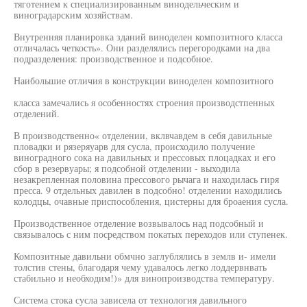
тяготением к специализированным винодельческим и
виноградарским хозяйствам.
Внутренняя планировка зданий виноделен композитного класса
отличалась четкость». Они разделялись перегородками на два
подразделения: производственное и подсобное.
Наибольшие отличия в конструкции виноделен композитного
класса замечались я особенностях строения производстпенных
отделений.
В производственно« отделении, вклвчавдем в себя давильные
пловадки и рязеряуарв для сусла, происходило получение
виноградного сока на давильных и прессовых плоцадках и его
сбор в резервуары; я подсобной отделении - выходила
незакрепленная половина прессового рычага и находилась гиря
пресса. 9 отдельных давилен в подсобно! отделении находились
колодцы, очавные приспособления, цистерны для броаения сусла.
Производственное отделение возвывалось над подсобный и
связывалось с ним посредством покатых переходов или ступенек.
Композитные давильни обмчно заглублялись в землв и- имели
толстив стены, благодаря чему удавалось легко лоддервнвать
стабильно и необходим!)» для винопроизводства температуру.
Система стока сусла зависела от технология давильного