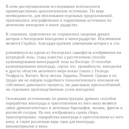
В атом диссертационном исследовании используются
преимущественно археологические источники. По мере
необходимости, для обоснования отдельных предположений,
привлекались эпиграфические и нарративные источники по
античному виноделие и виног радарству.
К соаалениа, практически не сохранились сведения дреыих
авторов о боспорском виноделии и виноградарстве. Исклячекием
является Страбпн, благодаря кратким замечаниям которого и сох-
рлнивяеиуся на одном из боспорских саркофагов кзобрямения им
ногрпдиой лозы. стажа известна а расстилочнои способе
культивирования виноградной лозы на Боспоре. О способах
культивировании винограда, сортах лоз. уромайности, виноделия
в других областях античного мнра иохно узнать у Гесиода.
Теофраста, Катонл, Колу-меллы, баррона, Плиния. Однако в их
трудах мм не найдем подробного технологического описания ни
собственно давильного процесса, нн давильных приспособлений,
ни отдельнмх производственных узлов виноделен.
Основными источниками по реконструкции древних способов
переработки винограда и приготовления из него вина являятся
святи древнеегипетских и античных барельефов, мозаик, фресок и
росписей сосудов. На них изобраяались сцены сбора,
транспортировки, пераработкя винограда и приготовления из него
вина, в тлкин различные вяди тары для винограда,
виноматериалов и вина.