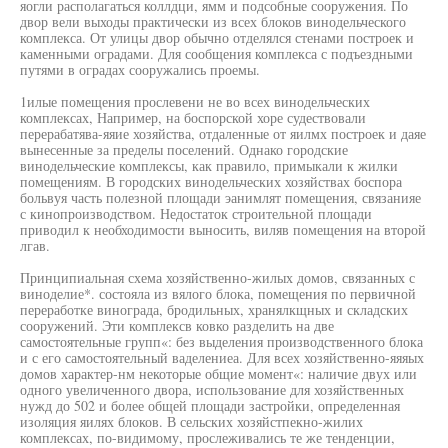
яогли располагаться коллдци, ямм и подсобные сооружения. По
двор вели выходы практически из всех блоков винодельческого
комплекса. От улицы двор обычно отделялся стенами построек и
каменными оградами. Для сообщения комплекса с подъездными
путями в оградах сооружались проемы.
1илые помещения прослевени не во всех винодельческих
комплексах, Например, на боспорской хоре судествовали
перерабатява-яяие хозяйства, отдаленные от яилмх построек и даяе
вынесенные за пределы поселений. Однако городские
винодельческие комплексы, как правило, примыкали к жилки
помещениям. В городских винодельческих хозяйствах боспора
больвуя часть полезной площади эанимлят помещения, связанияе
с кинопроизводством. Недостаток строительной площади
приводил к необходимости выносить, виляв помещения на второй
лгав.
Принципиальная схема хозяйственно-жилых домов, связанных с
виноделие*. состояла из вялого блока, помещения по первичной
переработке винограда, бродильных, хранялкщных и складских
сооружений. Эти комплексв ковко разделить на две
самостоятельные групп«: без выделения производственного блока
и с его самостоятельный ваделениеа. Для всех хозяйственно-яяяых
домов характер-нм некоторые общие момент«: наличие двух или
одного увеличенного двора, использование для хозяйственных
нужд до 502 и более общей площади застройки, определенная
изоляция яилях блоков. В сельских хозяйстпекно-жилих
комплексах, по-видимому, прослеживались те же тенденции,