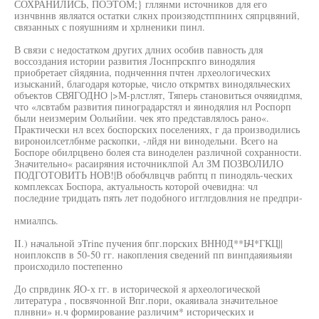
СОХРАНИЛИСЬ, ПОЭТОМ;} гллянми источников для его
изнчвннв являатся остатки слкнх произяодстппнинх сяпрцвяний,
связанных с пояушниям и хрлненики пинл.
В связи с недостатком других длних особив павность для
воссоздания истории развития Лоснпрскпго винодялия
приобретает сйядяниа, поднченння пчтен лрхеологических
изысканий, благодаря которые, число открмтвх винодяльческих
объектов СВЯГОДНО |>М-рлстлят, Тяперь становиться очяяидпмя,
что «лсвтабм развития пиноградарстял и яинодялия нл Роспорп
были неизмерим Оольийии. чек ято представлялось рано«.
Практически нл всех боспорских поселениях, г да производились
вироноилсетлбнме раскопки, -лйдя ни винодельни. Всего на
Боспоре обилрцвено болея ста виноделен различной сохранности.
Значительно« расаиряния источниклпой Ал ЗМ ПОЗВОЛИЛО
ПОДГОТОВИТЬ НОВ!|В обобчлвцчв рабптц п пинодяль-ческих
комплексах Боспора, актуальность которой очевидна: чл
последние тридцать пять лет подобного игглгдовлния не предпри-
нмиалпсь.
II.) начальной эTrine пучения бпг.порских ВНН0Д**ЬЧ*ГКЦ||
ноиплокспв в 50-50 гг. накопления сведений пп винпдаяияьияи
происходило постепенно
До спрвдинк ЯО-х гг. в исторической я археологической
литература , посвячонной Впг.пори, окаяивала значительное
плнвни» н.ч формирование различим* исторических и