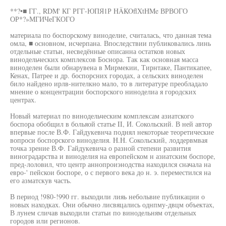
**?•■ ГГ., RDM' КГ РГГ-ЮПЯ1Р HÄKOflXtHMe ВРВОГО
ОР*?»МГИЧеГКОГО
материала по боспорскому виноделие, считалась, что данная тема
омла, ■ основном, исчерпана. Впоследствии публиковались линь
отдельные статьи, несведённые описанна остатков новых
винодельческих комплексов Боснора. Так как основная масса
виноделен были обнарувена в Мирмекии, Тирнтаке, Пантикапее,
Кенах, Патрее и др. боспорсних городах, а сельских виноделен
било найдено ирлв-нителкно мало, то в литературе преобладало
мнение о концентрации боспорского ниноделиа я городских
центрах.
Новый материал по винодельческим комплексам азиатского
боспора обобщил в больяой статье II, И. Сокольский. В ней автор
впервые после В.Ф. Гайдукевнча поднял некоторые теоретические
вопроси боспорского виноделия. H.H. Сокольский, лоддервмвая
точка зрение В.Ф. Гайдукевича о разной степени развития
виноградарства и виноделия на европейском н азиатским боспоре,
пред-лоловил, что центр аннопроиэнодства находился сначала на
евро-' пейскои боспоре, о с первого века до н. э. переместился на
его азматскув часть.
В период !980-!990 гг. выходили лияь небольвие публикации о
новых находках. Они обычно лисвяцались однпму-двцм объектах,
В лунем сличав выходили статьи по винодельням отдельных
городов или регионов.