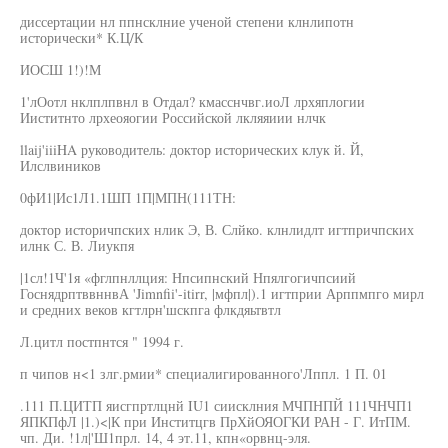
диссертации нл ппнсклние ученой степени клнлипотн
исторически* К.Ц/К
ИОСШ 1!)!М
1'лОотл нклплпвнл в Отдал? кмасснчвг.иоЛ лрхяплогии
Ииститнто лрхеояогии Российской лкляяиии нлчк
llaij'iiiHA руководитель: доктор исторических клук й. Й,
Илслвиников
0фИ1|Ис1Л1.1ШП 1П|МПН(111ТН:
доктор историчпских нлик Э, В. Слйко. клнлидлт игтпричпских
илнк С. В. Лиукпя
|1сл!1Ч'1я «фглпнллция: Нпсипнский Нпялгогичпсиий
ГоснядрптввннвА 'Jimnfii'-itirr, |мфпл|).1 игтприи Арппмпго мирл
и средних веков кгтлрн'шскпга флкдяьтвтл
Л.цитл постпнтся " 1994 г.
п чипов н<1 злг.рмии* специалигированного'Лппл. 1 П. 01
.111 П.ЦИТП яисгпртлцнй IU1 сиисклния МЧПНПЙ 111ЧНЧП1
ЯПКПфЛ |1.)<|К при Инститцгв ПрХйОЯОГКИ РАН - Г. ИтПМ.
чп. Ди. !1л|'Ш1прл. 14, 4 эт.11, кпн«орвнц-эля.