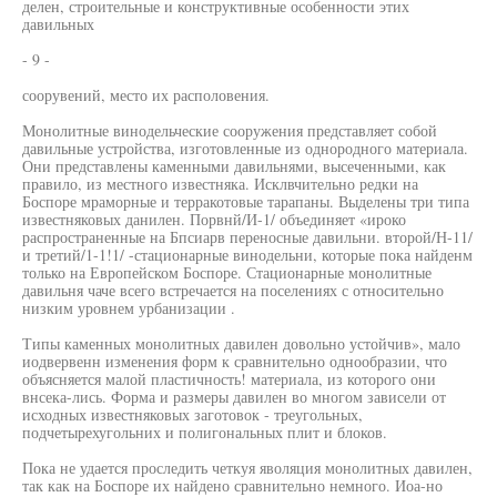
делен, строительные и конструктивные особенности этих
давильных
- 9 -
соорувений, место их располовения.
Монолитные винодельческие сооружения представляет собой
давильные устройства, изготовленные из однородного материала.
Они представлены каменными давильнями, высеченными, как
правило, из местного известняка. Исклвчительно редки на
Боспоре мраморные и терракотовые тарапаны. Выделены три типа
известняковых данилен. Порвнй/И-1/ объединяет «ироко
распространенные на Бпсиарв переносные давильни. второй/Н-11/
и третий/1-1!1/ -стационарные винодельни, которые пока найденм
только на Европейском Боспоре. Стационарные монолитные
давильня чаче всего встречается на поселениях с относительно
низким уровнем урбанизации .
Типы каменных монолитных давилен довольно устойчив», мало
иодвервенн изменения форм к сравнительно однообразии, что
объясняется малой пластичность! материала, из которого они
внсека-лись. Форма и размеры давилен во многом зависели от
исходных известняковых заготовок - треугольных,
подчетырехугольних и полигональных плит и блоков.
Пока не удается проследить четкуя яволяция монолитных давилен,
так как на Боспоре их найдено сравнительно немного. Иоа-но