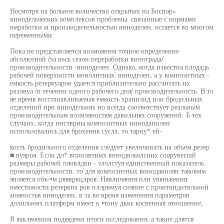
Несмотря на больное количество открытых на Боспор»
винодельческих комплексов проблемы, связанные с нормами
вмработки м производительностью виноделен, остается во многом
переменными.
Пока не представляется возмояннм точное определение
абсолютной /за весь сезон переработки винограда/
производительности -виноделен. Однако, когда известна плодадь
рабочей поверхности монолитных' виноделен, а у композитных -
емкость резервуаров удается приблизительно рассчитать их
разовуа /в течении одного рабочего дня/ производительность. В то
яе время восстанавливаемая емкость хранилид или бродильных
отделений при винодельнях но всегда соответствует реальным
производительным возмояностям давильнях сооруяеннй. Б тех
случаих, когда нистврны композитных иинодапилен
использовались для брохения сусла, то тарну* ей-
кость бродильного отделения следует увеличивать на объем резер
■ вуяроя. Если дл* впиолвтнмх винодвльчлсиих соорувегшй
размеры рабочей пяовлдки - элчлстуя единственный показатель
производительности. то для композитных вииодавилян таковмм
является объ-•м ряяврвцлроя. Нявличяния или увяньвенив
вместимости резервна ров нллрвмуя сияние с проитвпдитвльной
мояностьв виноделен, в та ве время изменения параметров
дллильнмх платформ имеет к •тону дквь косвенная отношение,
В яаклвчеиим подяяденв итоги исследования, а такие длятся