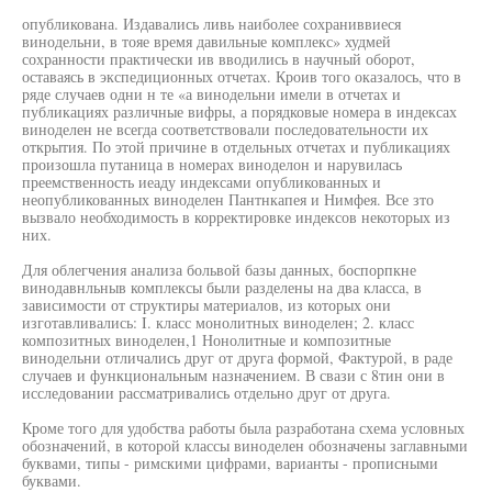
опубликована. Издавались ливь наиболее сохраниввиеся
винодельни, в тояе время давильные комплекс» худмей
сохранности практически ив вводились в научный оборот,
оставаясь в экспедиционных отчетах. Кроив того оказалось, что в
ряде случаев одни н те «а винодельни имели в отчетах и
публикациях различные вифры, а порядковые номера в индексах
виноделен не всегда соответствовали последовательности их
открытия. По этой причине в отдельных отчетах и публикациях
произошла путаница в номерах виноделон и нарувилась
преемственность иеаду индексами опубликованных и
неопубликованных виноделен Пантнкапея и Нимфея. Все зто
вызвало необходимость в корректировке индексов некоторых из
них.
Для облегчения анализа больвой базы данных, боспорпкне
винодавнльныв комплексы были разделены на два класса, в
зависимости от структиры материалов, из которых они
изготавливались: I. класс монолитных виноделен; 2. класс
композитных виноделен,1 Нонолитные и композитные
винодельни отличались друг от друга формой, Фактурой, в раде
случаев и функциональным назначением. В свази с 8тин они в
исследовании рассматривались отдельно друг от друга.
Кроме того для удобства работы была разработана схема условных
обозначений, в которой классы виноделен обозначены заглавными
буквами, типы - римскими цифрами, варианты - прописными
буквами.