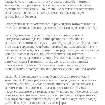
однако следует полагать, что в условиях иеньмей плотности
застройки, они развивались в объемном on женин в больней
степени по горизонта««. По крайней «ере такое представление
складывается из анализа винодельческих объектов хсрм
европейского боспора.
Определенных закономерностей в размещения вянохраяялищ и
отдельно отстоадих от винодавилен бродилеи проследить пп ?да-
лось. Однако, необходимо отметить, что онм строились
няноддлаиу от виноделен. Винохранилида и бридилыш
связывались г ними приходами или обдиыи дворами. Кроме того
отдельные городских хозяйства товарной направленноетм имели
вмннмцм. сообваядився с улицами посредством дверных проемом
иди специальных леков, приспособленных для быстрого
извлечения хранядегося там вина. Именно так были сооруяены
винохранмлида Горгиннии. В тех случаях, когда винннцы
представляли собой заглубленные в грунт цистерны, они
располагались в поыедениях или дворах с удобными подходами.
Глава 1U. Производительность боспорскнх винодельческих
комплексов. В главе рассматривания пронзводнтельшш воэиов-
ностн монолитны., и композитных виноделен, анализируется
метрические показатели виноделен, связанные с объемами
перерабатываемого винограда и получаемого мэ него сока: объем
резервуаров виноделен; вместимость цистерн или керамических
резервуаров в подсобных помедениях при винодельнях; плодадь
рабочей поверхности давильных платформ,