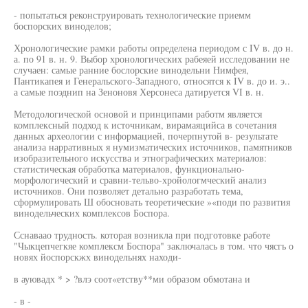
- попытаться реконструировать технологические приемм
боспорских виноделов;
Хронологические рамки работы определена периодом с IV в. до н.
а. по 91 в. н. 9. Выбор хронологических рабеяей исследовании не
случаен: самые ранние бослорские винодельни Нимфея,
Пантикапея и Генеральского-Западного, относятся к IV в. до и. э..
а самые поэднип на Зеноновя Херсонеса датируется VI в. н.
Методологической основой и принципами работм является
комплексный подход к источникам, вирамаяцийса в сочетания
данных археологии с информацией, почерпнутой в- результате
анализа нарративных я нумизматических источников, памятников
изобразительного искусства и этнографических материалов:
статистическая обработка материалов, функционально-
морфологический и сравни-тельво-хройологмческий анализ
источников. Они позволяет детально разработать тема,
сформулировать Ш обосновать теоретические »«поди по развития
винодельческих комплексов Боспора.
Сснаваао трудность. которая возникла при подготовке работе
"Чыкцепчегкяе комплексм Боспора" заключалась в том. что чясгь о
новях йоспорскжх винодельнях находи-
в ауювадх * > ?влэ соот«етству**ми образом обмотана и
- в -