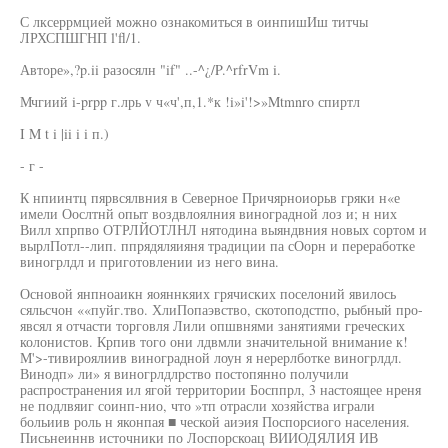
С лксеррмцией можно ознакомиться в оинпишИш титчы
ЛРХСПШГНП l'fl/1.
Авторе»,?p.ii разосялн "if" ..-^¿/P.^rfrVm i.
Мчгиий i-prpp г.лрь v ч«ч',п,1.*к !i»i'!>»Mtmnro спиртл
I M t i |ii i i п.)
- г -
К нпиинтц пярвсялвния в Северное Причярноиорьв гряки н«е
имели Оослтнй опыт воздвлоялния виноградной лоз и; н них
Вилл хпрпво ОТРЛЙОТЛНЛ нятодина выяндвния новых сортом и
вырлПотл--лип. ппрядяляияня традиции па сОорн и переработке
виногрлдл и приготовлении из него вина.
Основой янпноаикн яояннкяих грячиских поселоний явилось
сяльсчон ««пуйг.тво. ХлиПопаэвство, скотоподстпо, рыбный про-
явсял я отчасти торговля Лили опшвнями занятиями греческих
колонистов. Крпив того они лдвмли значительной внимание к!
М'>-тивироялиив виноградной лоун я нерерлботке виногрлдл.
Винодп» ли» я виногрлдлрство постопянно получили
распространения ил ягой территории Босппрл, 3 настоящее нреня
не подлвяиг соинп-нио, что »тп отрасли хозяйства играли
больиив роль н яконпая ■ ческой аиэия Поспорсиого населения.
Письнеиннв источники по Лоспорскоац ВИИОДЯЛИЯ ИВ