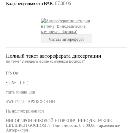
Код cпециальности ВАК:
07.00.06
Читать автореферат
Полный текст автореферата диссертации
по теме "Винодельческие комплексы Боспора"
Pf6 Oit
• ¿ № --LH-)
тшта мишш шш
4W€T*T'JT АРХКОЯОГИИ
Ha нрлплх рцнописи
HHIIOI'.'JPÖH НИКОЛОЙ НГОРЕПИЧ ИИНОДКЛЬЧКШЕ
ШНЛЕКСН GOCIIOM /г||1)ци.1лмюсть: 0.7.00.06 - археология/
Аптор««прл1