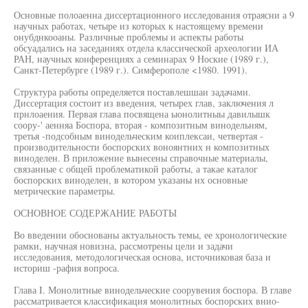
Основные полоаенна диссертационного исследования отраясни а 9
научных работах, четыре из которых к настоящему времени
онубднкооаны. Различные проблемы и аспекты работы
обсуадались на заседаниях отдела классической археологии ИА
РАН, научных конференциях а семинарах 9 Ноские (1989 г.),
Санкт-Петербурге (1989 г.). Симферополе <1980. 1991).
Структура работы определяется поставлешшаи задачами.
Диссертация состоит из введения, четырех глав, заключения л
прнлоаения. Первая глава посвящена ыонолитныы давилышк
соору-' аенняа Боспора, вторая - композитным винодельням,
третья -подсобным винодельческим коиплексаи, четвертая -
производительности боспорских воноянтних н композитных
виноделен. В приложение вынесены справочные материалы,
связанные с общей проблематикой работы, а такае каталог
боспорских виноделен, в котором указаны нх основные
метрические параметры.
ОСНОВНОЕ СОДЕРЖАНИЕ РАБОТЫ
Во введении обоснованы актуальность темы, ее хронологические
рамки, научная новизна, рассмотрены цели и задачи
исследования, методологическая основа, источниковая база и
историш -рафия вопроса.
Глава I. Монолитные винодельческие соорувения боспора. В главе
рассматривается классификация монолитных боспорских внио-