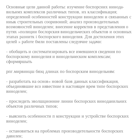
Основные цели данной работы: изучение боспорсних нинода-
вильнмх комплексов различных типов, их классификация;
определений особенностей конструкции виноделен и связанных с
ниык строительных сооривоний; анализ производительных
возмояностей виноделен; внесение корректив в представления о
путях »полиции бослорския винодельческих объектов и основных
этапах разнитк i боспорского виноделия. Для достихения этих
целей » работе бмли поставлены следуячие задачи:
- обобщить и систематизировать все имевшиеся сведения по
боспорскому виноделия и винодельческим комплексам;
сформяршыть
рпг.мирвинцш бяэц длинах по боспорским винодельням:
- разработать на основ« новой баэв данных классификация,
объединявшие всо иявестние в настоящее врем типе боспорских
виноделен;
- проследить эволшционние линии боспорских винодаиильних
объектов различных типов;
- выяснить особенности п конструкции и устройстве боспорских
виноделен;
- остановиться на проблемах производительности боспорских
давилен;