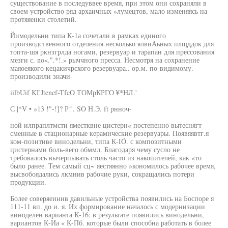
существование в последуввее время, при этом они сохраняли в
своем устройство ряд архаичных »лумецтов, мало изменяясь на
протяяенки столетий.
Йимодельни типа К-1а сочетали в рамках единого
производственного отделения несколько ялвиАьных плщддок для
топта-шя ркнзгрлда ногами, резервуар и тарапан для прессования
мезги с. no«.".*!.» рыччного пресса. Несмотря на сохранение
маяоеякого кецакичрсхого резервуара.. ор.м. по-видимому.
производили значи-
iilbUif KI'Jtenef-TfcO ТОМрКРГО ¥*НЛ.'
С |*V • »13 !"-!]? Р!'. SO Н.Э. ft рнноч-
ной илпраплтмсти яместквне цистерн« постепенно вытеснягт
сменные в стационарные керамические резервуары. Появяявтг.я
ком-позитиве винодельни, типа К-IÖ. с композитными
цистернами боль-вего обммл. Благодаря чему сусло не
требовалось вычерпывать столь часто из накопителей, как «то
было ранее. Тем самый сц~ яестяянно »кономилось рабочее время,
высвобоядались лкмнив рабочие руки, сокращались потери
продукции.
Более соверяеинив давильные устройства появились на Боспоре я
111-11 вп. до и. я. Их формирование началось с модернизации
виноделен варианта К-16: в результате появились винодельни,
вариантов К-Иа « К-Пб. которые были способна работать в более