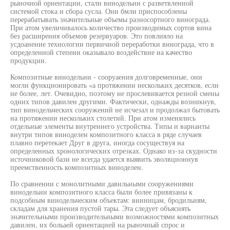
рыночной ориентации, стали винодельни с разветвленной
системой стока и сбора сусла. Они бмли приспособлены
перерабатывать значительные объемы разносортного винограда.
При атом увеличивалось количество производимых сортов вина
без расширения объемов резервуаров. Это повлияло на
усдоанение технологии первичной переработки винограда, что в
определенной степени оказывало воздействие на качество
продукции.
Композитные винодельни - сооруаения долговременные, они
могли функционировать «а протяжении нескольких десятков, если
не более, лет. Очевидно, поэтому не прослевивается резной смены
одних типов давилен другими. Фактически, однажды возникнув,
тип винодельческих сооружений не исчезал и продолжал бытовать
на протяжении нескольких столетий. При атом изменялись
отдельные элементы внутреннего устройства. Типы и варианты
внутри типов виноделен композитного класса в ряде случаев
плавно перетекает Друг в друга, иногда сосуществуя на
определенных хронологических отрезках. Однако из-за скудности
источниковой бази не всегда удается выявить эволвционнув
преемственность композитных виноделен.
По сравнении с монолитными давильными сооружениями
винодельни композитного класса были более привязаны к
подсобным винодельческим объектам: винницам, бродильням,
складам для хранения пустой тары. Эта следует объяснять
значительными производительными возможностями композитных
давилен, их больаей ориентацией на рыночный спрос и