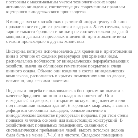
построены с максимальным учетом технологических норм
античного виноделия, соответстеуацнх современным правилам
кцстарного винодельческого производства.
В винодельческих хозяйствах с развитой инфраструктурой вино
проходила все стадии созревания и выдераки. & тех случаях, когда
тарные емкости броднлен и виикиц не соответствовали реадышй
мощности давильно-нрессовых отделений, приготовление вина
отчасти происходило в других хозяйствах.
Цистерны, котирмв использовались для хранения н приготовления
вина в отличие от сходных резервуаров для хранения йоды,
располагались поблизости от винодельческих перерабатывающих
хозяйств, имели на облицовке гематитовое покрытие н следи
винного осадка. Обычно они входили в состав винодельческих
комплексов, располагаясь в крытмх помещениях или во дворах,
возмовно, иод легкими навесами.
Подвалы и погреба использовались в боснорском виноделии в
качестве бродилен, вннниц и складских попечений. Они
иаходилнсь' во дворах, на открытом воздухе, под навесами или
под наземными ятаяаыи зданий, 6 городских кварталах, в связи с
дефицитом свободных площадей, больяое значение в
винодельческом хозяйстве приобретали подвалы, при этом стены
подвалов являлись основой для вышестоящих конструкций. В
хозяйственных подвальных помещениях, связанных с
систематическим пребыванием лвдей, высота потолков долхна
была быть не менее 1.7-1.6 и в чистоте. Складское помещение