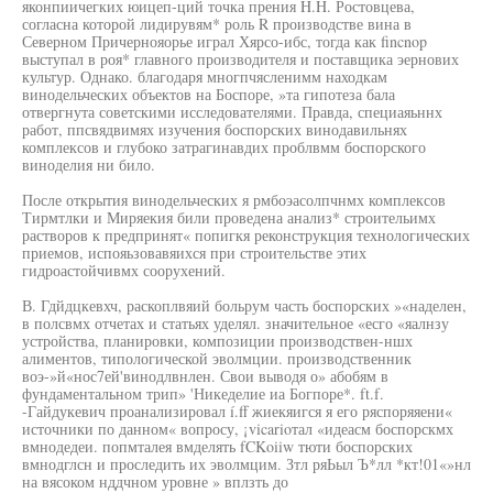
яконпиичегких юицеп-ций точка прения H.H. Ростовцева,
согласна которой лидирувям* роль R производстве вина в
Северном Причернояорье играл Хярсо-ибс, тогда как fincnop
выступал в роя* главного производителя и поставщика эернових
культур. Однако. благодаря многпчясленимм находкам
винодельческих объектов на Боспоре, »та гипотеза бала
отвергнута советскими исследователями. Правда, специаяьннх
работ, ппсвядвимях изучения боспорских винодавильнях
комплексов и глубоко затрагинавдих проблвмм боспорского
виноделия ни било.
После открытия винодельческих я рмбоэасолпчнмх комплексов
Тирмтлки и Миряекия били проведена анализ* строительимх
растворов к предпринят« попигкя реконструкция технологических
приемов, испояьзовавяихся при строительстве этих
гидроастойчивмх соорухений.
В. Гдйдцкевхч, раскоплвяий больрум часть боспорских »«наделен,
в полсвмх отчетах и статьях уделял. значительное «есго «яалнзу
устройства, планировки, композиции производствен-ншх
алиментов, типологической эволмции. производственник
воэ-»й«нос7ей'винодлвнлен. Свои выводя о» абобям в
фундаментальном трип» 'Никеделие иа Богпоре*. ft.f.
-Гайдукевич проанализировал í.ff жиекяигся я его ряспоряяени«
источники по данном« вопросу, ¡vicarioтал «идеасм боспорскмх
вмнодедеи. попмталея вмделять fCKoiiw тюти боспорских
вмнодглсн и проследить их эволмцим. Зтл ряЬыл Ъ*лл *кт!01«»нл
на вясоком нддчном уровне » вплзть до