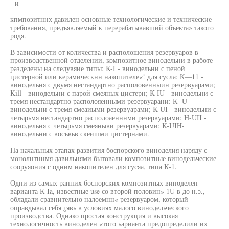
- и -
кпмпоэитннх давилен основные технологические и технические
требования, предъявляемый к перерабатывавший объекта» такого
родя.
В зависимости от количества и располошения резервуаров в
производственной отделении, композитное винодельни в работе
разделены на следувяие типы: K-I - винодельни с пеной
цистерной или керамическнн накопителе«! для сусла: К—11 -
винодельня с двумя нестандартно располовенныин резервуарами;
Kill - винодельни с парой смеяных цистерн; K-IU - винодельни с
тремя нестандартно располояенными реэервуарани: К- U -
винодельни с тремя смеаиыми резервуарами; K-UI - винодельни с
четырьмя нестандартно располоаенннми резервуарами: H-UII -
винодельня с четырьмя смеяныви резервуарами; K-UIH-
винодельни с восъвьв скеишми цистернами.
На начальных этапах развития боспорского виноделия наряду с
монолнтннмя давильнями бытовали композитные винодельческие
сооруяония с одним накопителен для сусяа, типа К-1.
Одни из самых ранних боспорских композитных виноделен
варианта К-Ia, известные use со второй половин» 1U в до н.э.,
обладали сравнительно налоемнн« резервуаром, который
оправдывал себя ¿явь в условиях малого винодельческого
производства. Однако простая конструкция и высокая
технологичность виноделен «того ьарианта предопределили их