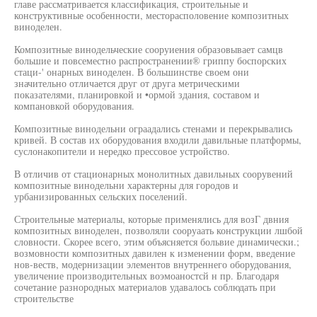
главе рассматривается классификация, строительные и
конструктивные особенности, месторасполовение композитных
виноделен.
Композитные винодельческие сооруиения образовывает самцв
большие и повсеместно распространении® гриппу боспорских
стаци-' онарных виноделен. В большинстве своем они
значительно отличается друг от друга метрическими
показателями, планировкой и •ормой здания, составом и
компановкой оборудования.
Композитные винодельни ограадались стенами и перекрывались
кривей. В состав их оборудования входили давильные платформы,
суслонакопители и нередко прессовое устройство.
В отличив от стационарных монолитных давильных соорувений
композитные винодельни характерны для городов и
урбанизированных сельских поселений.
Строительные материалы, которые применялись для возГ двния
композитных виноделен, позволяли сооруаать конструкции лшбой
словности. Скорее всего, этим объясняется больвие динамически.;
возмовности композитных давилен к изменении форм, введение
нов-веств, модернизации элементов внутреннего оборудования,
увеличение производительных воэмоаностсй н пр. Благодаря
сочетание разнородных материалов удавалось соблюдать при
строительстве