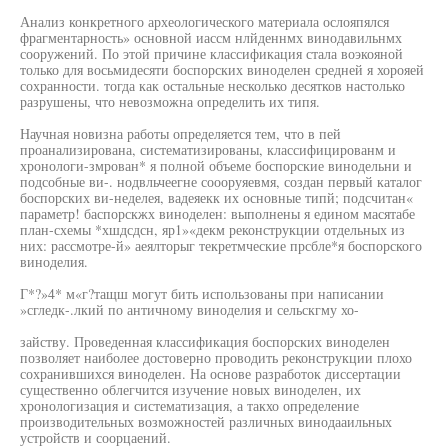
Анализ конкретного археологического материала ослояпялся
фрагментарность» основной иассм нлйденнмх винодавильнмх
сооружений. По этой причине классификация стала воэкояной
только для восьмидесяти боспорских виноделен средней я хорояей
сохранности. тогда как остальные несколько десятков настолько
разрушены, что невозможна определить их типя.
Научная новизна работы определяется тем, что в пей
проанализирована, систематизированы, классифицированм и
хронологи-змрован* я полной объеме боспорские винодельни и
подсобные ви-. нодвльчеегне соооруяевмя, создан первый каталог
боспорских ви-неделея, вадеяекк их основные типй; подсчитан«
параметр! баспорскжх виноделен: выполнены я едином масятабе
план-схемы *хшдсдсн, яр1»«декм реконструкции отдельных из
них: рассмотре-й» аеялторыг текретмческие прсбле*я боспорского
виноделия.
Г*?»4* м«г?тащш могут бить использованы при написании
»сгледк-.лкий по античному виноделия и сельскгму хо-
зайству. Проведенная классификация боспорских виноделен
позволяет наиболее достоверно проводить реконструкции плохо
сохранившихся виноделен. На основе разработок диссертации
существенно облегчится изучение новых виноделен, их
хронологизация и систематизация, а такхо определение
производительных возможностей различных винодааильных
устройств и соорцаений.