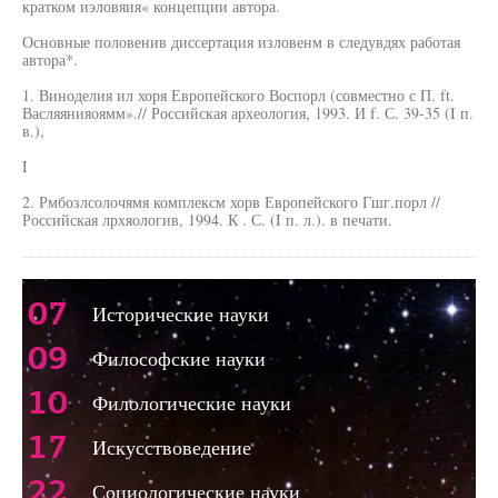
кратком иэловяия« концепции автора.
Основные половенив диссертация изловенм в следувдях работая
автора*.
1. Виноделия ил хоря Европейского Воспорл (совместно с П. ft.
Васляянияоямм».// Российская археология, 1993. И f. С. 39-35 (I п.
в.),
I
2. Рмбозлсолочямя комплексм хорв Европейского Гшг.порл //
Российская лрхяологив, 1994. К . С. (I п. л.). в печати.
07
Исторические науки
09
Философские науки
10
Филологические науки
17
Искусствоведение
22
Социологические науки