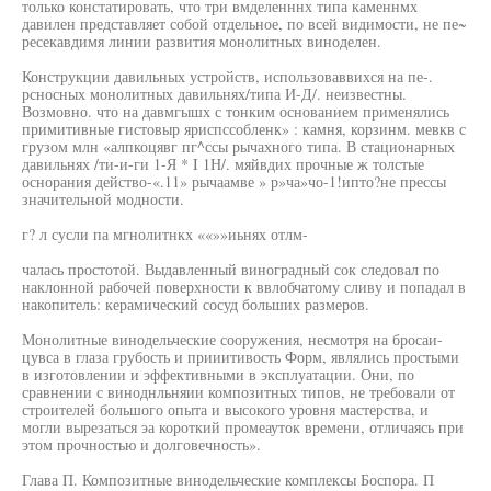
только констатировать, что три вмделенннх типа каменнмх
давилен представляет собой отдельное, по всей видимости, не пе~
ресекавдимя линии развития монолитных виноделен.
Конструкции давильных устройств, использоваввихся на пе-.
рсносных монолитных давильнях/типа И-Д/. неизвестны.
Возмовно. что на давмгышх с тонким основанием применялись
примитивные гистовыр яриспссобленк» : камня, корзинм. мевкв с
грузом млн «алпкоцявг пг^ссы рычахного типа. В стационарных
давильнях /ти-и-ги 1-Я * I 1Н/. мяйвдих прочные ж толстые
оснорания действо-«.11» рычаамве » р»ча»чо-1!ипто?не прессы
значительной модности.
г? л сусли па мгнолитнкх ««»»иьнях отлм-
чалась простотой. Выдавленный виноградный сок следовал по
наклонной рабочей поверхности к ввлобчатому сливу и попадал в
накопитель: керамический сосуд больших размеров.
Монолитные винодельческие сооружения, несмотря на бросаи-
цувса в глаза грубость и прииитивость Форм, являлись простыми
в изготовлении и эффективными в эксплуатации. Они, по
сравнении с виноднльняии композитных типов, не требовали от
строителей большого опыта и высокого уровня мастерства, и
могли вырезаться эа короткий промеауток времени, отличаясь при
этом прочностью и долговечность».
Глава П. Композитные винодельческие комплексы Боспора. П