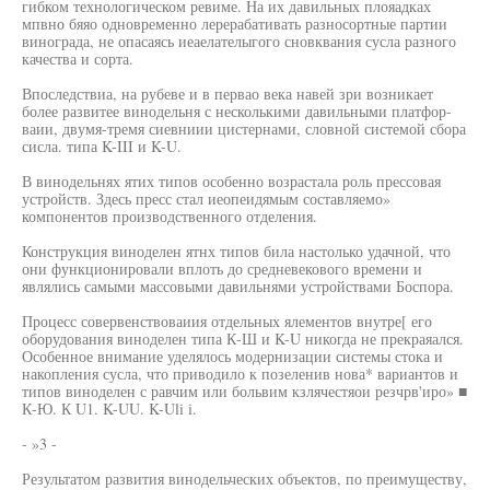
гибком технологическом ревиме. На их давильных плояадках
мпвно бяяо одновременно лерерабативать разносортные партии
винограда, не опасаясь иеаелателыгого сновквания сусла разного
качества и сорта.
Впоследствиа, на рубеве и в первао века навей зри возникает
более развитее винодельня с несколькими давильными платфор-
ваии, двумя-тремя сиевниии цистернами, словной системой сбора
сисла. типа K-III и K-U.
В винодельнях ятих типов особенно возрастала роль прессовая
устройств. Здесь пресс стал иеопеидямым составляемо»
компонентов производственного отделения.
Конструкция виноделен ятнх типов била настолько удачной, что
они функционировали вплоть до средневекового времени и
являлись самыми массовыми давильнями устройствами Боспора.
Процесс совервенствоваиия отдельных ялементов внутре[ его
оборудования виноделен типа К-Ш и K-U никогда не прекраяался.
Особенное внимание уделялось модернизации системы стока и
накопления сусла, что приводило к позеленив нова* вариантов и
типов виноделен с равчим или больвим кзлячестяои резчрв'иро» ■
К-Ю. К U1. K-UU. K-Uli i.
- »3 -
Результатом развития винодельческих объектов, по преимуществу,