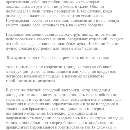
представляли собой постройки, няяияя часть которых
ввкапывалась в грунте яли вмрубллась в скале. Обычно
полуподвала имели легкие перекрмтия. В тех случаях, когда
полуподвали надстраивались. перекрытия усиливались.
Полуподвали, особенно со стенами, выведенными не на полнуя
вмсоту. мовно бело использовать в ка -честве бродклея.
Нлзямнме помеяения различных конструктивных типов могли
использоваться в качестве еииняц. бродильнах отделений, складов
пустой тара я для различиях подсобных вувд. Это могли бвгь ят-
д»лько стояхие постройки или первые этав* зданий.
'Яла хранения пустой тары не стремилась вигилия а ть ял»
строить специальные соорувениы, когда хватало аи обычной
конструкции, ранее использцвщихся дли хранения продуктов,
погребов; незанятых площадей в наземных кладовых ы
хозяйственных помещениях.
В условиях плотной городской застройки, когда владельцы
виноделен не имели возможности развивать свое хозяйство но
горизонтали и вертикали, они были еынуаденм использовать для
брожения и хранения винопродуктов одни и те ве попадания и
емкости; для брожения, вероятно, применяли цистерны
давильного отдаления. Возможно, функциональная
направленность пошдиний закладывалась в их конструкция еде до
момента постройки всего перерабатывающего хозяйства, что
предполагает персональное проектирование так.1х сложных и